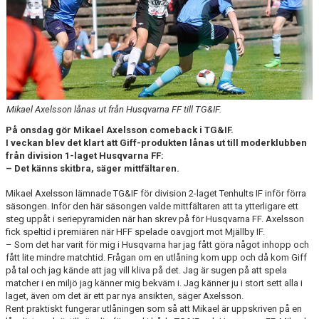
CUPER ARBETSBESKRIVNING
PLANSCHEMA
Mikael Axelsson lånas ut från Husqvarna FF till TG&IF.
På onsdag gör Mikael Axelsson comeback i TG&IF.
I veckan blev det klart att Giff-produkten lånas ut till moderklubben
från division 1-laget Husqvarna FF:
– Det känns skitbra, säger mittfältaren.
Mikael Axelsson lämnade TG&IF för division 2-laget Tenhults IF inför förra
säsongen. Inför den här säsongen valde mittfältaren att ta ytterligare ett
steg uppåt i seriepyramiden när han skrev på för Husqvarna FF. Axelsson
fick speltid i premiären när HFF spelade oavgjort mot Mjällby IF.
– Som det har varit för mig i Husqvarna har jag fått göra något inhopp och
fått lite mindre matchtid. Frågan om en utlåning kom upp och då kom Giff
på tal och jag kände att jag vill kliva på det. Jag är sugen på att spela
matcher i en miljö jag känner mig bekväm i. Jag känner ju i stort sett alla i
laget, även om det är ett par nya ansikten, säger Axelsson.
Rent praktiskt fungerar utlåningen som så att Mikael är uppskriven på en