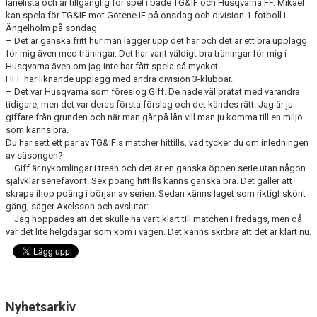
lånelista och är tillgänglig för spel i både TG&IF och Husqvarna FF. Mikael
kan spela för TG&IF mot Götene IF på onsdag och division 1-fotboll i
Ängelholm på söndag.
– Det är ganska fritt hur man lägger upp det här och det är ett bra upplägg
för mig även med träningar. Det har varit väldigt bra träningar för mig i
Husqvarna även om jag inte har fått spela så mycket.
HFF har liknande upplägg med andra division 3-klubbar.
– Det var Husqvarna som föreslog Giff. De hade väl pratat med varandra
tidigare, men det var deras första förslag och det kändes rätt. Jag är ju
giffare från grunden och när man går på lån vill man ju komma till en miljö
som känns bra.
Du har sett ett par av TG&IF:s matcher hittills, vad tycker du om inledningen
av säsongen?
– Giff är nykomlingar i trean och det är en ganska öppen serie utan någon
självklar seriefavorit. Sex poäng hittills känns ganska bra. Det gäller att
skrapa ihop poäng i början av serien. Sedan känns laget som riktigt skönt
gäng, säger Axelsson och avslutar:
– Jag hoppades att det skulle ha varit klart till matchen i fredags, men då
var det lite helgdagar som kom i vägen. Det känns skitbra att det är klart nu.
Nyhetsarkiv