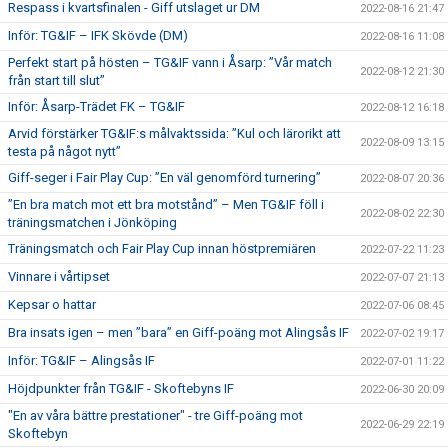
Respass i kvartsfinalen - Giff utslaget ur DM
2022-08-16 21:47
Inför: TG&IF – IFK Skövde (DM)
2022-08-16 11:08
Perfekt start på hösten – TG&IF vann i Åsarp: ”Vår match
2022-08-12 21:30
från start till slut”
Inför: Åsarp-Trädet FK – TG&IF
2022-08-12 16:18
Arvid förstärker TG&IF:s målvaktssida: ”Kul och lärorikt att
2022-08-09 13:15
testa på något nytt”
Giff-seger i Fair Play Cup: ”En väl genomförd turnering”
2022-08-07 20:36
”En bra match mot ett bra motstånd” – Men TG&IF föll i
2022-08-02 22:30
träningsmatchen i Jönköping
Träningsmatch och Fair Play Cup innan höstpremiären
2022-07-22 11:23
Vinnare i vårtipset
2022-07-07 21:13
Kepsar o hattar
2022-07-06 08:45
Bra insats igen – men ”bara” en Giff-poäng mot Alingsås IF
2022-07-02 19:17
Inför: TG&IF – Alingsås IF
2022-07-01 11:22
Höjdpunkter från TG&IF - Skoftebyns IF
2022-06-30 20:09
"En av våra bättre prestationer" - tre Giff-poäng mot
2022-06-29 22:19
Skoftebyn