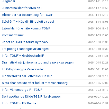
Julgranar
2025-11-21 11:16
Juniorerna klart för division 1
2025-11-17 18:53
Alexander har bestämt sig för TG&IF
2025-11-14 17:15
Stöd Giff – Köp din Bingolott av oss!
2025-11-14 16:01
Lejon klar för en återkomst i TG&IF
2025-11-06 18:42
Kontantlotteriet
2025-11-03 13:00
Josef är TG&IF:s första nyförvärv
2025-10-30 19:30
Tre poäng i säsongsavslutningen
2025-10-18 16:30
Inför: TG&IF – Grebbestads IF
2025-10-18 11:38
Dramatiskt när juniorerna tog andra raka kvalsegern
2025-10-15 22:21
En Giff-poäng på Vänersvallen
2025-10-11 21:03
Kioskvaror till salu efter Kick On Cup
2025-10-08 08:19
Sista chansen ute efter förlust mot Vänersborg
2025-10-06 17:09
Inför: Vänersborgs IF - TG&IF
2025-10-03 18:12
Sent avgörande fällde TG&IF i kvalkampen
2025-09-27 17:29
Inför: TG&IF – IFK Kumla
2025-09-26 12:59