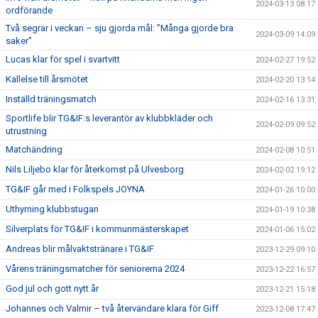
2024-03-13 08:17
ordförande
Två segrar i veckan – sju gjorda mål: ”Många gjorde bra
2024-03-09 14:09
saker”
Lucas klar för spel i svartvitt
2024-02-27 19:52
Kallelse till årsmötet
2024-02-20 13:14
Inställd träningsmatch
2024-02-16 13:31
Sportlife blir TG&IF:s leverantör av klubbkläder och
2024-02-09 09:52
utrustning
Matchändring
2024-02-08 10:51
Nils Liljebo klar för återkomst på Ulvesborg
2024-02-02 19:12
TG&IF går med i Folkspels JOYNA
2024-01-26 10:00
Uthyrning klubbstugan
2024-01-19 10:38
Silverplats för TG&IF i kommunmästerskapet
2024-01-06 15:02
Andreas blir målvaktstränare i TG&IF
2023-12-29 09:10
Vårens träningsmatcher för seniorerna 2024
2023-12-22 16:57
God jul och gott nytt år
2023-12-21 15:18
Johannes och Valmir – två återvändare klara för Giff
2023-12-08 17:47