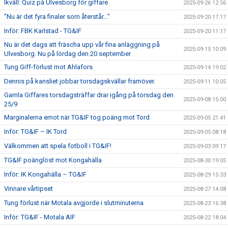
Ikväll: Quiz på Ulvesborg för giffare
2025-09-26 12:56
”Nu är det fyra finaler som återstår...”
2025-09-20 17:17
Inför: FBK Karlstad - TG&IF
2025-09-20 11:17
Nu är det dags att fräscha upp vår fina anläggning på
2025-09-15 10:09
Ulvesborg. Nu på lördag den 20 september
Tung Giff-förlust mot Ahlafors
2025-09-14 19:02
Dennis på kansliet jobbar torsdagskvällar framöver.
2025-09-11 10:05
Gamla Giffares torsdagsträffar drar igång på torsdag den
2025-09-08 15:00
25/9
Marginalerna emot när TG&IF tog poäng mot Tord
2025-09-05 21:41
Inför: TG&IF – IK Tord
2025-09-05 08:18
Välkommen att spela fotboll i TG&IF!
2025-09-03 09:17
TG&IF poänglöst mot Kongahälla
2025-08-30 19:05
Inför: IK Kongahälla – TG&IF
2025-08-29 15:33
Vinnare vårtipset
2025-08-27 14:08
Tung förlust när Motala avgjorde i slutminuterna
2025-08-23 16:38
Inför: TG&IF - Motala AIF
2025-08-22 18:04