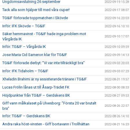
Ungdomsavslutning 26 september
2022-09-19 15:28
Tack alla som hjälper till med våra cuper!
2022-09-17 08:07
TG&IF förlorade toppmatchen i Skövde
2022-09-16 23:03
Inför: IFK Skövde – TG&IF
2022-09-16 10:10
Säker hemmavinst - TG&IF hade inga problem mot
2022-09-10 17:07
Vårgårda IK
Inför: TG&IF – Vårgårda IK
2022-09-10 09:59
Jose Maria Cid Sameron klar för TG&IF
2022-09-09 14:13
TG&IF förlorade derbyt: ”Vi var inte tillräckligt bra”
2022-09-03 20:03
Inför: IFK Tidaholm – TG&IF
2022-09-03 07:23
Xheladin Brahimi är ny assisterande tränare i TG&IF
2022-08-31 19:57
Lucas Frölin lånas ut till Åsarp-Trädet FK
2022-08-30 08:33
Höjdpunkter från TG&IF – Gerdskens BK
2022-08-27 09:53
Giff vann målkalaset på Ulvesborg: ”Första 20 var brutalt
2022-08-26 22:57
bra”
Inför: TG&IF – Gerdskens BK
2022-08-26 14:10
Andra raka höst-vinsten - Giff bortavann i Trollhättan
2022-08-21 16:23