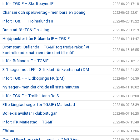
Inför: TG&IF – Skoftebyns IF
2022-06-29 17:18
Chanser och spelövertag - men bara en poäng
2022-06-23 22:01
Inför: TG&IF – Holmalunds IF
2022-06-23 13:22
Bra start för TG&IF:s U-lag
2022-06-20 11:19
Höjdpunkter från Brålanda IF – TG&IF
2022-06-19 14:47
Drömstart i Brålanda – TG&IF tog tredje raka: ”Vi
2022-06-18 16:55
kontrollerade matchen från start till mål”
Inför: Brålanda IF – TG&IF
2022-06-17 18:17
3-1-seger mot LFK - Giff klart för kvartsfinal i DM
2022-06-14 21:32
Inför: TG&IF – Lidköpings FK (DM)
2022-06-14 06:39
Ny seger - men det dröjde till sista minuten
2022-06-11 18:02
Inför: TG&IF – Trollhättans BoIS
2022-06-11 08:00
Efterlängtad seger för TG&IF i Mariestad
2022-06-07 23:39
Bollekis avslutar i klubbstugan
2022-06-07 16:25
Inför: IFK Mariestad – TG&IF
2022-06-07 15:40
Förbud
2022-06-07 11:06
Camp Ulvesborg sista anmälan IDAG 7 juni
2022-06-07 07:58