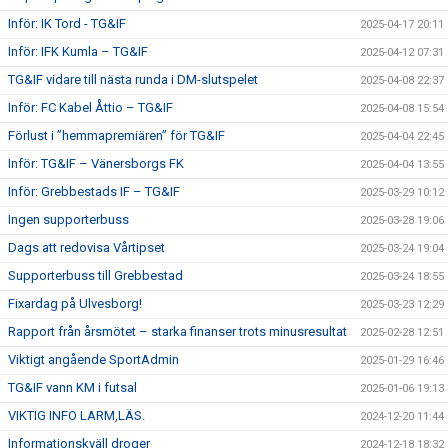
Inför: IK Tord - TG&IF
2025-04-17 20:11
Inför: IFK Kumla – TG&IF
2025-04-12 07:31
TG&IF vidare till nästa runda i DM-slutspelet
2025-04-08 22:37
Inför: FC Kabel Åttio – TG&IF
2025-04-08 15:54
Förlust i ”hemmapremiären” för TG&IF
2025-04-04 22:45
Inför: TG&IF – Vänersborgs FK
2025-04-04 13:55
Inför: Grebbestads IF – TG&IF
2025-03-29 10:12
Ingen supporterbuss
2025-03-28 19:06
Dags att redovisa Vårtipset
2025-03-24 19:04
Supporterbuss till Grebbestad
2025-03-24 18:55
Fixardag på Ulvesborg!
2025-03-23 12:29
Rapport från årsmötet – starka finanser trots minusresultat
2025-02-28 12:51
Viktigt angående SportAdmin
2025-01-29 16:46
TG&IF vann KM i futsal
2025-01-06 19:13
VIKTIG INFO LARM,LÄS.
2024-12-20 11:44
Informationskväll droger
2024-12-18 18:32