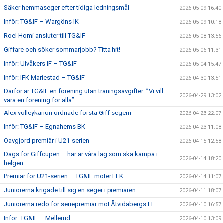
Säker hemmaseger efter tidiga ledningsmål
2026-05-09 16:40
Inför: TG&IF – Wargöns IK
2026-05-09 10:18
Roel Homi ansluter till TG&IF
2026-05-08 13:56
Giffare och söker sommarjobb? Titta hit!
2026-05-06 11:31
Inför: Ulvåkers IF – TG&IF
2026-05-04 15:47
Inför: IFK Mariestad – TG&IF
2026-04-30 13:51
Därför är TG&IF en förening utan träningsavgifter: ”Vi vill
2026-04-29 13:02
vara en förening för alla”
Alex volleykanon ordnade första Giff-segern
2026-04-23 22:07
Inför: TG&IF – Egnahems BK
2026-04-23 11:08
Oavgjord premiär i U21-serien
2026-04-15 12:58
Dags för Giffcupen – här är våra lag som ska kämpa i
2026-04-14 18:20
helgen
Premiär för U21-serien – TG&IF möter LFK
2026-04-14 11:07
Juniorerna krigade till sig en seger i premiären
2026-04-11 18:07
Juniorerna redo för seriepremiär mot Åtvidabergs FF
2026-04-10 16:57
Inför: TG&IF – Mellerud
2026-04-10 13:09