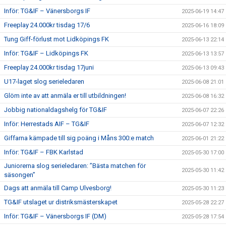
Inför: TG&IF – Vänersborgs IF
2025-06-19 14:47
Freeplay 24.000kr tisdag 17/6
2025-06-16 18:09
Tung Giff-förlust mot Lidköpings FK
2025-06-13 22:14
Inför: TG&IF – Lidköpings FK
2025-06-13 13:57
Freeplay 24.000kr tisdag 17juni
2025-06-13 09:43
U17-laget slog serieledaren
2025-06-08 21:01
Glöm inte av att anmäla er till utbildningen!
2025-06-08 16:32
Jobbig nationaldagshelg för TG&IF
2025-06-07 22:26
Inför: Herrestads AIF – TG&IF
2025-06-07 12:32
Giffarna kämpade till sig poäng i Måns 300:e match
2025-06-01 21:22
Inför: TG&IF – FBK Karlstad
2025-05-30 17:00
Juniorerna slog serieledaren: ”Bästa matchen för
2025-05-30 11:42
säsongen”
Dags att anmäla till Camp Ulvesborg!
2025-05-30 11:23
TG&IF utslaget ur distriksmästerskapet
2025-05-28 22:27
Inför: TG&IF – Vänersborgs IF (DM)
2025-05-28 17:54