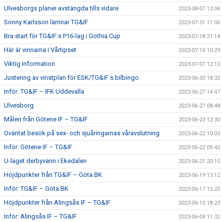
Ulvesborgs planer avstängda tills vidare
2023-08-07 13:04
Sonny Karlsson lämnar TG&IF
2023-07-31 11:06
Bra start för TG&IF:s P16-lag i Gothia Cup
2023-07-18 21:14
Här är vinnarna i Vårtipset
2023-07-10 10:29
Viktig information
2023-07-07 12:12
Justering av vinstplan för ESK/TG&IF:s bilbingo
2023-06-30 18:32
Inför: TG&IF – IFK Uddevalla
2023-06-27 14:47
Ulvesborg
2023-06-27 08:48
Målen från Götene IF – TG&IF
2023-06-23 12:30
Oväntat besök på sex- och sjuåringarnas våravslutning
2023-06-22 10:03
Inför: Götene IF – TG&IF
2023-06-22 09:45
U-laget derbyvann i Ekedalen
2023-06-21 20:15
Höjdpunkter från TG&IF – Göta BK
2023-06-19 13:12
Inför: TG&IF – Göta BK
2023-06-17 15:25
Höjdpunkter från Alingsås IF – TG&IF
2023-06-10 18:23
Inför: Alingsås IF – TG&IF
2023-06-09 11:32