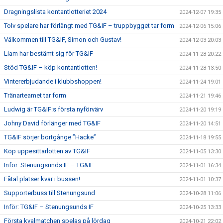
Dragningslista kontantlotteriet 2024
2024-12-07 19:35
Tolv spelare har förlängt med TG&IF – truppbygget tar form
2024-12-06 15:06
Välkommen till TG&IF, Simon och Gustav!
2024-12-03 20:03
Liam har bestämt sig för TG&IF
2024-11-28 20:22
Stöd TG&IF – köp kontantlotten!
2024-11-28 13:50
Vintererbjudande i klubbshoppen!
2024-11-24 19:01
Tränarteamet tar form
2024-11-21 19:46
Ludwig är TG&IF:s första nyförvärv
2024-11-20 19:19
Johny David förlänger med TG&IF
2024-11-20 14:51
TG&IF sörjer bortgånge ”Hacke”
2024-11-18 19:55
Köp uppesittarlotten av TG&IF
2024-11-05 13:30
Inför: Stenungsunds IF – TG&IF
2024-11-01 16:34
Fåtal platser kvar i bussen!
2024-11-01 10:37
Supporterbuss till Stenungsund
2024-10-28 11:06
Inför: TG&IF – Stenungsunds IF
2024-10-25 13:33
Första kvalmatchen spelas på lördag
2024-10-21 22:02