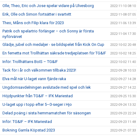
Olle, Theo, Eric och Jose spelar vidare på Ulvesborg
2022-11-10 08:10
Erik, Olle och Simon fortsätter i svartvitt
2022-11-08 07:05
Theo, Måns och Filip klara för 2023
2022-11-06 13:39
Patrik och spelartrio förlänger – och Sonny är första
2022-11-04 17:30
nyförvärvet
Glädje, jubel och medaljer - se bildspelet från Kick On Cup
2022-10-02 20:48
En femetta mot Trollhättan säkrade tredjeplatsen för TG&IF
2022-10-02 18:25
Inför: Trollhättans BoIS – TG&IF
2022-10-02 11:40
Tack för i år och välkommen tillbaka 2023!
2022-09-28 10:53
Elva mål när U-laget vann fjärde raka
2022-09-27 14:28
Ungdomsavdelningen avslutade med spel och lek
2022-09-27 14:22
Höjdpunkter från TG&IF – IFK Mariestad
2022-09-25 15:30
U-laget upp i topp efter 5–0-seger i Hjo
2022-09-24 13:32
Delad poäng i sista hemmamatchen för säsongen
2022-09-23 22:24
Inför: TG&IF – IFK Mariestad
2022-09-23 11:48
Bokning Gamla Köpstad 2023
2022-09-21 07:33