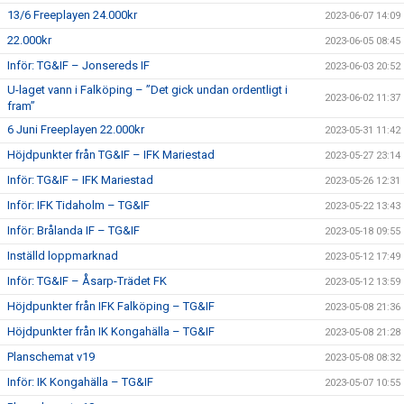
13/6 Freeplayen 24.000kr
2023-06-07 14:09
22.000kr
2023-06-05 08:45
Inför: TG&IF – Jonsereds IF
2023-06-03 20:52
U-laget vann i Falköping – ”Det gick undan ordentligt i
2023-06-02 11:37
fram”
6 Juni Freeplayen 22.000kr
2023-05-31 11:42
Höjdpunkter från TG&IF – IFK Mariestad
2023-05-27 23:14
Inför: TG&IF – IFK Mariestad
2023-05-26 12:31
Inför: IFK Tidaholm – TG&IF
2023-05-22 13:43
Inför: Brålanda IF – TG&IF
2023-05-18 09:55
Inställd loppmarknad
2023-05-12 17:49
Inför: TG&IF – Åsarp-Trädet FK
2023-05-12 13:59
Höjdpunkter från IFK Falköping – TG&IF
2023-05-08 21:36
Höjdpunkter från IK Kongahälla – TG&IF
2023-05-08 21:28
Planschemat v19
2023-05-08 08:32
Inför: IK Kongahälla – TG&IF
2023-05-07 10:55