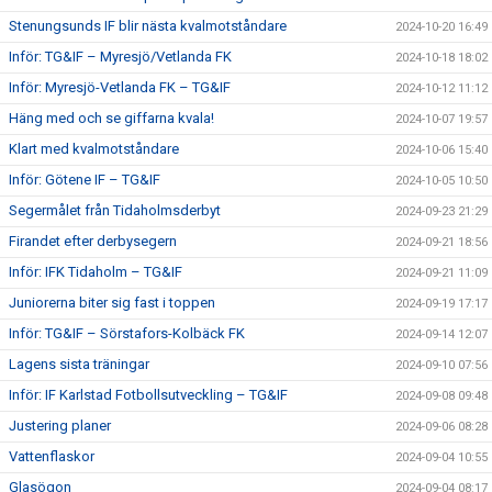
Stenungsunds IF blir nästa kvalmotståndare
2024-10-20 16:49
Inför: TG&IF – Myresjö/Vetlanda FK
2024-10-18 18:02
Inför: Myresjö-Vetlanda FK – TG&IF
2024-10-12 11:12
Häng med och se giffarna kvala!
2024-10-07 19:57
Klart med kvalmotståndare
2024-10-06 15:40
Inför: Götene IF – TG&IF
2024-10-05 10:50
Segermålet från Tidaholmsderbyt
2024-09-23 21:29
Firandet efter derbysegern
2024-09-21 18:56
Inför: IFK Tidaholm – TG&IF
2024-09-21 11:09
Juniorerna biter sig fast i toppen
2024-09-19 17:17
Inför: TG&IF – Sörstafors-Kolbäck FK
2024-09-14 12:07
Lagens sista träningar
2024-09-10 07:56
Inför: IF Karlstad Fotbollsutveckling – TG&IF
2024-09-08 09:48
Justering planer
2024-09-06 08:28
Vattenflaskor
2024-09-04 10:55
Glasögon
2024-09-04 08:17