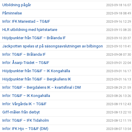
Utbildning pågår
2023-09-18 16:07
Påminnelse
2023-09-18 08:49
Inför: IFK Mariestad – TG&IF
2023-09-16 12:29
HLR utbildning med hjärtstartare
2023-09-15 08:20
Höjdpunkter från TG&IF – Brålanda IF
2023-09-10 20:37
Jackpotten spelas ut på säsongsavslutningen av bilbingon
2023-09-10 19:41
Inför: TG&IF – Brålanda IF
2023-09-08 07:30
Inför: Åsarp-Trädet – TG&IF
2023-09-01 22:04
Höjdpunkter från TG&IF – IK Kongahälla
2023-09-01 16:17
Höjdpunkter från TG&IF – Bergkullens IK
2023-09-01 16:13
Inför: TG&IF – Bergdalens IK – kvartsfinal i DM
2023-08-29 21:59
Inför: TG&IF – IK Kongahälla
2023-08-26 13:26
Inför: Vårgårda IK – TG&IF
2023-08-19 12:43
Giff-målen från derbyt
2023-08-13 22:10
Inför: TG&IF – IFK Tidaholm
2023-08-12 11:19
Inför: IFK Hjo – TG&IF (DM)
2023-08-07 13:54