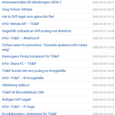
Intresseanmälan till utbildningen UEFA C
2025-05-24 20:27
Tung förlust i Motala
2025-05-24 20:23
Här är Giff-laget som gärna blir fler!
2025-05-23 16:16
Inför: Motala AIF – TG&IF
2025-05-23 14:12
Gegerfelt ordnade en Giff-poäng mot Ahlafors
2025-05-17 16:48
Inför: TG&IF – Ahlafors IF
2025-05-16 21:33
Tuffare serie för juniorerna: ”Utveckla spelarna inför nästa
2025-05-14 12:46
steg”
Säsongens första bortavinst för TG&IF
2025-05-09 21:44
Inför: Skara FC – TG&IF
2025-05-09 14:52
TG&IF kunde inte sno poäng av Kongahälla
2025-05-04 18:40
Inför: TG&IF – IK Kongahälla
2025-05-04 06:36
Utbildning ställs in
2025-05-02 10:59
TG&IF till åttondelsfinal i DM
2025-04-29 22:02
Äntligen Giff-seger!
2025-04-24 22:34
Inför: TG&IF – IF Haga
2025-04-24 12:12
En påskpoäng i Jönköping för TG&IF
2025-04-18 15:41