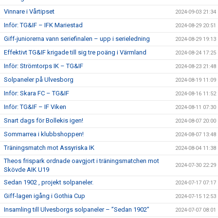
Vinnare i Vårtipset
2024-09-03 21:34
Inför: TG&IF – IFK Mariestad
2024-08-29 20:51
Giff-juniorerna vann seriefinalen – upp i serieledning
2024-08-29 19:13
Effektivt TG&IF krigade till sig tre poäng i Värmland
2024-08-24 17:25
Inför: Strömtorps IK – TG&IF
2024-08-23 21:48
Solpaneler på Ulvesborg
2024-08-19 11:09
Inför: Skara FC – TG&IF
2024-08-16 11:52
Inför: TG&IF – IF Viken
2024-08-11 07:30
Snart dags för Bollekis igen!
2024-08-07 20:00
Sommarrea i klubbshoppen!
2024-08-07 13:48
Träningsmatch mot Assyriska IK
2024-08-04 11:38
Theos frispark ordnade oavgjort i träningsmatchen mot
2024-07-30 22:29
Skövde AIK U19
Sedan 1902 , projekt solpaneler.
2024-07-17 07:17
Giff-lagen igång i Gothia Cup
2024-07-15 12:53
Insamling till Ulvesborgs solpaneler – ”Sedan 1902”
2024-07-07 08:01