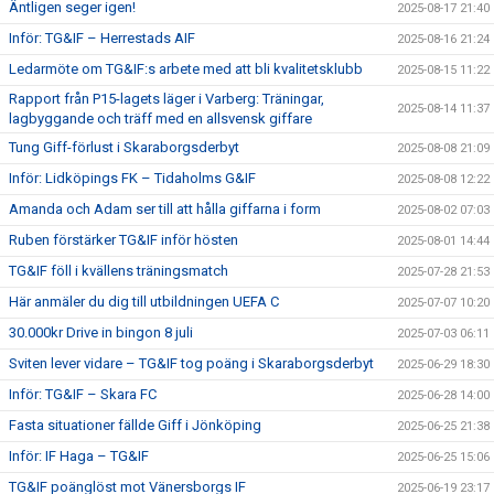
Äntligen seger igen!
2025-08-17 21:40
Inför: TG&IF – Herrestads AIF
2025-08-16 21:24
Ledarmöte om TG&IF:s arbete med att bli kvalitetsklubb
2025-08-15 11:22
Rapport från P15-lagets läger i Varberg: Träningar,
2025-08-14 11:37
lagbyggande och träff med en allsvensk giffare
Tung Giff-förlust i Skaraborgsderbyt
2025-08-08 21:09
Inför: Lidköpings FK – Tidaholms G&IF
2025-08-08 12:22
Amanda och Adam ser till att hålla giffarna i form
2025-08-02 07:03
Ruben förstärker TG&IF inför hösten
2025-08-01 14:44
TG&IF föll i kvällens träningsmatch
2025-07-28 21:53
Här anmäler du dig till utbildningen UEFA C
2025-07-07 10:20
30.000kr Drive in bingon 8 juli
2025-07-03 06:11
Sviten lever vidare – TG&IF tog poäng i Skaraborgsderbyt
2025-06-29 18:30
Inför: TG&IF – Skara FC
2025-06-28 14:00
Fasta situationer fällde Giff i Jönköping
2025-06-25 21:38
Inför: IF Haga – TG&IF
2025-06-25 15:06
TG&IF poänglöst mot Vänersborgs IF
2025-06-19 23:17