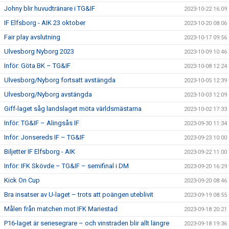
Johny blir huvudtränare i TG&IF
2023-10-22 16:09
IF Elfsborg - AIK 23 oktober
2023-10-20 08:06
Fair play avslutning
2023-10-17 09:56
Ulvesborg Nyborg 2023
2023-10-09 10:46
Inför: Göta BK – TG&IF
2023-10-08 12:24
Ulvesborg/Nyborg fortsatt avstängda
2023-10-05 12:39
Ulvesborg/Nyborg avstängda
2023-10-03 12:09
Giff-laget såg landslaget möta världsmästarna
2023-10-02 17:33
Inför: TG&IF – Alingsås IF
2023-09-30 11:34
Inför: Jonsereds IF – TG&IF
2023-09-23 10:00
Biljetter IF Elfsborg - AIK
2023-09-22 11:00
Inför: IFK Skövde – TG&IF – semifinal i DM
2023-09-20 16:29
Kick On Cup
2023-09-20 08:46
Bra insatser av U-laget – trots att poängen uteblivit
2023-09-19 08:55
Målen från matchen mot IFK Mariestad
2023-09-18 20:21
P16-laget är seriesegrare – och vinstraden blir allt längre
2023-09-18 19:36