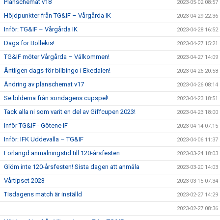
Planschemat v18
2023-05-02 08:57
Höjdpunkter från TG&IF – Vårgårda IK
2023-04-29 22:36
Inför: TG&IF – Vårgårda IK
2023-04-28 16:52
Dags för Bollekis!
2023-04-27 15:21
TG&IF möter Vårgårda – Välkommen!
2023-04-27 14:09
Äntligen dags för bilbingo i Ekedalen!
2023-04-26 20:58
Ändring av planschemat v17
2023-04-26 08:14
Se bilderna från söndagens cupspel!
2023-04-23 18:51
Tack alla ni som varit en del av Giffcupen 2023!
2023-04-23 18:00
Inför TG&IF - Götene IF
2023-04-14 07:15
Inför: IFK Uddevalla – TG&IF
2023-04-06 11:37
Förlängd anmälningstid till 120-årsfesten
2023-03-24 18:03
Glöm inte 120-årsfesten! Sista dagen att anmäla
2023-03-20 14:03
Vårtipset 2023
2023-03-15 07:34
Tisdagens match är inställd
2023-02-27 14:29
2023-02-27 08:36