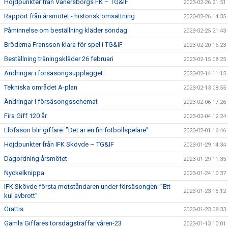
Höjdpunkter från Vänersborgs FK – TG&IF
2023-02-26 21:51
Rapport från årsmötet - historisk omsättning
2023-02-26 14:35
Påminnelse om beställning kläder söndag
2023-02-25 21:43
Bröderna Fransson klara för spel i TG&IF
2023-02-20 16:23
Beställning träningskläder 26 februari
2023-02-15 08:25
Ändringar i försäsongsupplägget
2023-02-14 11:15
Tekniska området A-plan
2023-02-13 08:55
Ändringar i försäsongsschemat
2023-02-06 17:26
Fira Giff 120 år
2023-02-04 12:24
Elofsson blir giffare: ”Det är en fin fotbollspelare”
2023-02-01 16:46
Höjdpunkter från IFK Skövde – TG&IF
2023-01-29 14:34
Dagordning årsmötet
2023-01-29 11:35
Nyckelknippa
2023-01-24 10:37
IFK Skövde första motståndaren under försäsongen: ”Ett
2023-01-23 15:12
kul avbrott”
Grattis
2023-01-23 08:33
Gamla Giffares torsdagsträffar våren-23
2023-01-13 10:01