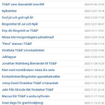
TG&IF vann dramatiskt inne-KM
2023-01-06 19:59
Nyårslotter
2022-12-27 10:18
God jul och gott nytt år!
2022-12-23 17:05
Bingolotter till Jul och Nyår
2022-12-21 08:47
Köp din Bingolott av TG&IF
2022-12-11 10:51
Missa inte morgondagens julmarknad!
2022-12-09 14:54
”Perra” stannar i TG&IF
2022-12-06 17:14
Vinstlista TG&IF:s kontantlotteri
2022-12-03 19:06
Julklappar
2022-12-02 07:47
Jonathan Wahnberg återvänder till TG&IF
2022-11-28 16:29
Klart med motståndare i nästa års serie
2022-11-28 16:21
Kontantlotteri/Bingolotter uppesittarkvällen
2022-11-25 10:12
Johny David förstärker TG&IF:s tränarstab
2022-11-22 10:32
Julin från Skövde AIK förstärker TG&IF
2022-11-21 21:24
Marcus blir TG&IF:s andra nyförvärv
2022-11-17 19:55
Snart dags för granförsäljning!
2022-11-16 21:42