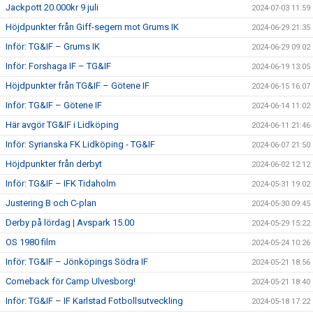
Jackpott 20.000kr 9 juli
2024-07-03 11:59
Höjdpunkter från Giff-segern mot Grums IK
2024-06-29 21:35
Inför: TG&IF – Grums IK
2024-06-29 09:02
Inför: Forshaga IF – TG&IF
2024-06-19 13:05
Höjdpunkter från TG&IF – Götene IF
2024-06-15 16:07
Inför: TG&IF – Götene IF
2024-06-14 11:02
Här avgör TG&IF i Lidköping
2024-06-11 21:46
Inför: Syrianska FK Lidköping - TG&IF
2024-06-07 21:50
Höjdpunkter från derbyt
2024-06-02 12:12
Inför: TG&IF – IFK Tidaholm
2024-05-31 19:02
Justering B och C-plan
2024-05-30 09:45
Derby på lördag | Avspark 15.00
2024-05-29 15:22
OS 1980 film
2024-05-24 10:26
Inför: TG&IF – Jönköpings Södra IF
2024-05-21 18:56
Comeback för Camp Ulvesborg!
2024-05-21 18:40
Inför: TG&IF – IF Karlstad Fotbollsutveckling
2024-05-18 17:22