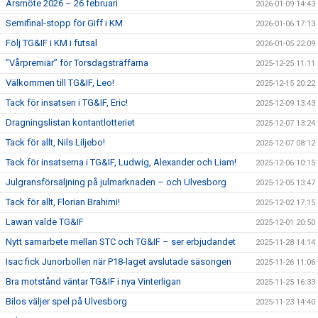
Årsmöte 2026 – 26 februari
2026-01-09 14:43
Semifinal-stopp för Giff i KM
2026-01-06 17:13
Följ TG&IF i KM i futsal
2026-01-05 22:09
”Vårpremiär” för Torsdagsträffarna
2025-12-25 11:11
Välkommen till TG&IF, Leo!
2025-12-15 20:22
Tack för insatsen i TG&IF, Eric!
2025-12-09 13:43
Dragningslistan kontantlotteriet
2025-12-07 13:24
Tack för allt, Nils Liljebo!
2025-12-07 08:12
Tack för insatserna i TG&IF, Ludwig, Alexander och Liam!
2025-12-06 10:15
Julgransförsäljning på julmarknaden – och Ulvesborg
2025-12-05 13:47
Tack för allt, Florian Brahimi!
2025-12-02 17:15
Lawan valde TG&IF
2025-12-01 20:50
Nytt samarbete mellan STC och TG&IF – ser erbjudandet
2025-11-28 14:14
Isac fick Junorbollen när P18-laget avslutade säsongen
2025-11-26 11:06
Bra motstånd väntar TG&IF i nya Vinterligan
2025-11-25 16:33
Bilos väljer spel på Ulvesborg
2025-11-23 14:40