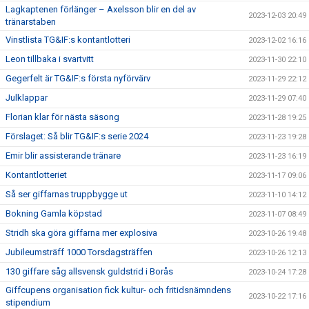
Lagkaptenen förlänger – Axelsson blir en del av
2023-12-03 20:49
tränarstaben
Vinstlista TG&IF:s kontantlotteri
2023-12-02 16:16
Leon tillbaka i svartvitt
2023-11-30 22:10
Gegerfelt är TG&IF:s första nyförvärv
2023-11-29 22:12
Julklappar
2023-11-29 07:40
Florian klar för nästa säsong
2023-11-28 19:25
Förslaget: Så blir TG&IF:s serie 2024
2023-11-23 19:28
Emir blir assisterande tränare
2023-11-23 16:19
Kontantlotteriet
2023-11-17 09:06
Så ser giffarnas truppbygge ut
2023-11-10 14:12
Bokning Gamla köpstad
2023-11-07 08:49
Stridh ska göra giffarna mer explosiva
2023-10-26 19:48
Jubileumsträff 1000 Torsdagsträffen
2023-10-26 12:13
130 giffare såg allsvensk guldstrid i Borås
2023-10-24 17:28
Giffcupens organisation fick kultur- och fritidsnämndens
2023-10-22 17:16
stipendium