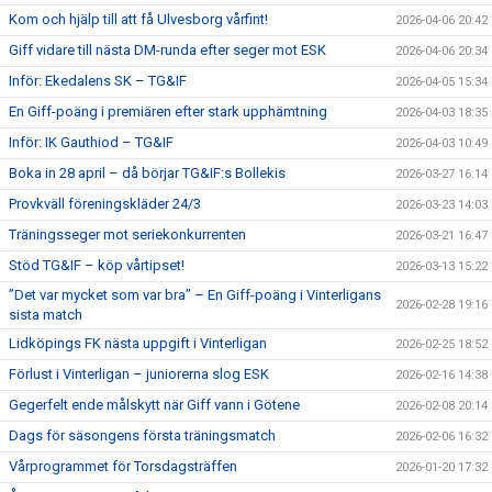
Kom och hjälp till att få Ulvesborg vårfint!
2026-04-06 20:42
Giff vidare till nästa DM-runda efter seger mot ESK
2026-04-06 20:34
Inför: Ekedalens SK – TG&IF
2026-04-05 15:34
En Giff-poäng i premiären efter stark upphämtning
2026-04-03 18:35
Inför: IK Gauthiod – TG&IF
2026-04-03 10:49
Boka in 28 april – då börjar TG&IF:s Bollekis
2026-03-27 16:14
Provkväll föreningskläder 24/3
2026-03-23 14:03
Träningsseger mot seriekonkurrenten
2026-03-21 16:47
Stöd TG&IF – köp vårtipset!
2026-03-13 15:22
”Det var mycket som var bra” – En Giff-poäng i Vinterligans
2026-02-28 19:16
sista match
Lidköpings FK nästa uppgift i Vinterligan
2026-02-25 18:52
Förlust i Vinterligan – juniorerna slog ESK
2026-02-16 14:38
Gegerfelt ende målskytt när Giff vann i Götene
2026-02-08 20:14
Dags för säsongens första träningsmatch
2026-02-06 16:32
Vårprogrammet för Torsdagsträffen
2026-01-20 17:32