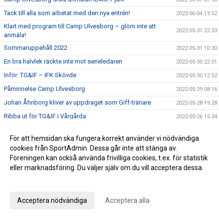
Tack till alla som arbetat med den nya entrén!
2022-06-04 13:52
Klart med program till Camp Ulvesborg – glöm inte att
2022-05-31 22:33
anmäla!
Sommaruppehåll 2022
2022-05-31 10:30
En bra halvlek räckte inte mot serieledaren
2022-05-30 22:01
Inför: TG&IF – IFK Skövde
2022-05-30 12:52
Påminnelse Camp Ulvesborg
2022-05-29 08:16
Johan Åhnborg kliver av uppdraget som Giff-tränare
2022-05-28 19:28
Ribba ut för TG&IF i Vårgårda
2022-05-26 15:34
Inför: Vårgårda IK – TG&IF
2022-05-26 10:16
För att hemsidan ska fungera korrekt använder vi nödvändiga
I sommar blir det comeback för Camp Ulvesborg
2022-05-23 16:14
cookies från SportAdmin. Dessa går inte att stänga av.
Uddamålsförlust i derbyt
Föreningen kan också använda frivilliga cookies, t.ex. för statistik
2022-05-21 21:34
eller marknadsföring. Du väljer själv om du vill acceptera dessa.
Inför: TG&IF – IFK Tidaholm
2022-05-21 07:03
Anpassa dina val
Sörman: ”Att vinna ett derby är det bästa som kan hända”
2022-05-20 17:28
Florians första Tidaholmsderby – ”en kittlande känsla”
2022-05-19 20:35
Acceptera nödvändiga
Acceptera alla
TG&IF enkelt vidare i DM
2022-05-17 22:04