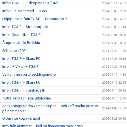
Inför: TG&IF – Lidköpings FK (DM)
2024-05-14 14:32
Inför: IFK Mariestad – TG&IF
2024-05-09 12:30
Höjdpunkter från TG&IF – Strömtorps IK
2024-05-05 16:27
Inför: TG&IF – Strömtorps IK
2024-05-03 21:14
Inför: Grums IK – TG&IF
2024-05-01 10:00
Årspremiär för Bollekis
2024-04-30 10:03
Giffcupen 2024
2024-04-29 11:56
Inför: TG&IF – Skara FC
2024-04-23 20:16
Inför: IF Viken – TG&IF
2024-04-20 19:14
Välkommen på Utvecklingsmöte!
2024-04-19 14:15
Inför: TG&IF – Skara FC
2024-04-16 22:25
Inför: TG&IF – Forshaga IF
2024-04-14 09:26
TG&IF värd för ledarutbildning
2024-04-13 12:30
Jönköpings Södra väntar i cupen – och Giff spelar premiär
2024-04-07 14:59
på hemmaplan
Glöm inte köpa vårtips!
2024-03-25 09:26
Info från årsmötet – koll på finanserna men ingen