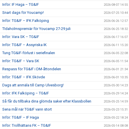
Inför: IF Haga – TG&IF
2026-08-07 14:55
Snart dags för Youcamp!
2026-07-25 10:44
Inför: TG&IF – IFK Falköping
2026-06-26 12:57
TIdaholmspremiär för Youcamp 27-29 juli
2026-06-25 18:32
Inför: Vara SK – TG&IF
2026-06-17 16:07
Inför: TG&IF – Assyriska IK
2026-06-11 15:20
Tung TG&IF-förlust i seriefinalen
2026-06-05 22:08
Inför: TG&IF – Vara SK
2026-06-05 11:54
Respass för TG&IF i DM-åttondelen
2026-06-01 21:34
Inför: TG&IF – IFK Skövde
2026-06-01 10:35
Dags att anmäla till Camp Ulvesborg!
2026-05-30 14:23
Inför: IFK Falköping – TG&IF
2026-05-29 14:24
Så får du tillbaka dina glömda saker efter Klassbollen
2026-05-25 14:59
Sena mål när TG&IF vann stort
2026-05-23 15:31
Inför: TG&IF – IF Haga
2026-05-22 18:24
Inför: Trollhättans FK – TG&IF
2026-05-14 08:08