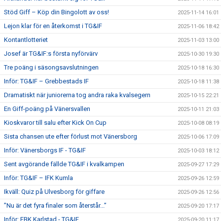
Stöd Giff – Köp din Bingolott av oss!
2025-11-14 16:01
Lejon klar för en återkomst i TG&IF
2025-11-06 18:42
Kontantlotteriet
2025-11-03 13:00
Josef är TG&IF:s första nyförvärv
2025-10-30 19:30
Tre poäng i säsongsavslutningen
2025-10-18 16:30
Inför: TG&IF – Grebbestads IF
2025-10-18 11:38
Dramatiskt när juniorerna tog andra raka kvalsegern
2025-10-15 22:21
En Giff-poäng på Vänersvallen
2025-10-11 21:03
Kioskvaror till salu efter Kick On Cup
2025-10-08 08:19
Sista chansen ute efter förlust mot Vänersborg
2025-10-06 17:09
Inför: Vänersborgs IF - TG&IF
2025-10-03 18:12
Sent avgörande fällde TG&IF i kvalkampen
2025-09-27 17:29
Inför: TG&IF – IFK Kumla
2025-09-26 12:59
Ikväll: Quiz på Ulvesborg för giffare
2025-09-26 12:56
”Nu är det fyra finaler som återstår...”
2025-09-20 17:17
Inför: FBK Karlstad - TG&IF
2025-09-20 11:17