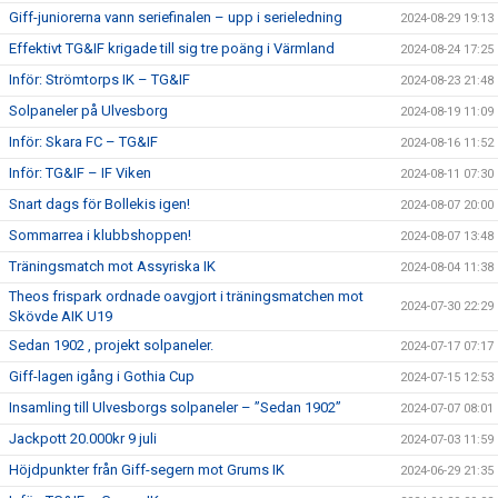
Giff-juniorerna vann seriefinalen – upp i serieledning
2024-08-29 19:13
Effektivt TG&IF krigade till sig tre poäng i Värmland
2024-08-24 17:25
Inför: Strömtorps IK – TG&IF
2024-08-23 21:48
Solpaneler på Ulvesborg
2024-08-19 11:09
Inför: Skara FC – TG&IF
2024-08-16 11:52
Inför: TG&IF – IF Viken
2024-08-11 07:30
Snart dags för Bollekis igen!
2024-08-07 20:00
Sommarrea i klubbshoppen!
2024-08-07 13:48
Träningsmatch mot Assyriska IK
2024-08-04 11:38
Theos frispark ordnade oavgjort i träningsmatchen mot
2024-07-30 22:29
Skövde AIK U19
Sedan 1902 , projekt solpaneler.
2024-07-17 07:17
Giff-lagen igång i Gothia Cup
2024-07-15 12:53
Insamling till Ulvesborgs solpaneler – ”Sedan 1902”
2024-07-07 08:01
Jackpott 20.000kr 9 juli
2024-07-03 11:59
Höjdpunkter från Giff-segern mot Grums IK
2024-06-29 21:35