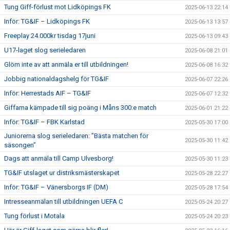
Tung Giff-förlust mot Lidköpings FK
2025-06-13 22:14
Inför: TG&IF – Lidköpings FK
2025-06-13 13:57
Freeplay 24.000kr tisdag 17juni
2025-06-13 09:43
U17-laget slog serieledaren
2025-06-08 21:01
Glöm inte av att anmäla er till utbildningen!
2025-06-08 16:32
Jobbig nationaldagshelg för TG&IF
2025-06-07 22:26
Inför: Herrestads AIF – TG&IF
2025-06-07 12:32
Giffarna kämpade till sig poäng i Måns 300:e match
2025-06-01 21:22
Inför: TG&IF – FBK Karlstad
2025-05-30 17:00
Juniorerna slog serieledaren: ”Bästa matchen för
2025-05-30 11:42
säsongen”
Dags att anmäla till Camp Ulvesborg!
2025-05-30 11:23
TG&IF utslaget ur distriksmästerskapet
2025-05-28 22:27
Inför: TG&IF – Vänersborgs IF (DM)
2025-05-28 17:54
Intresseanmälan till utbildningen UEFA C
2025-05-24 20:27
Tung förlust i Motala
2025-05-24 20:23