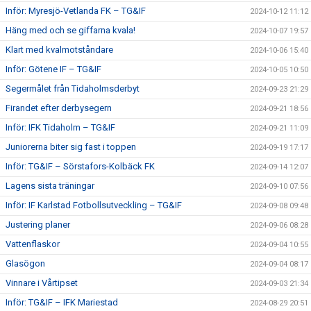
Inför: Myresjö-Vetlanda FK – TG&IF
2024-10-12 11:12
Häng med och se giffarna kvala!
2024-10-07 19:57
Klart med kvalmotståndare
2024-10-06 15:40
Inför: Götene IF – TG&IF
2024-10-05 10:50
Segermålet från Tidaholmsderbyt
2024-09-23 21:29
Firandet efter derbysegern
2024-09-21 18:56
Inför: IFK Tidaholm – TG&IF
2024-09-21 11:09
Juniorerna biter sig fast i toppen
2024-09-19 17:17
Inför: TG&IF – Sörstafors-Kolbäck FK
2024-09-14 12:07
Lagens sista träningar
2024-09-10 07:56
Inför: IF Karlstad Fotbollsutveckling – TG&IF
2024-09-08 09:48
Justering planer
2024-09-06 08:28
Vattenflaskor
2024-09-04 10:55
Glasögon
2024-09-04 08:17
Vinnare i Vårtipset
2024-09-03 21:34
Inför: TG&IF – IFK Mariestad
2024-08-29 20:51