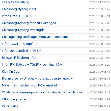
Fair play avslutning
2023-10-17 09:56
Ulvesborg Nyborg 2023
2023-10-09 10:46
Inför: Göta BK – TG&IF
2023-10-08 12:24
Ulvesborg/Nyborg fortsatt avstängda
2023-10-05 12:39
Ulvesborg/Nyborg avstängda
2023-10-03 12:09
Giff-laget såg landslaget möta världsmästarna
2023-10-02 17:33
Inför: TG&IF – Alingsås IF
2023-09-30 11:34
Inför: Jonsereds IF – TG&IF
2023-09-23 10:00
Biljetter IF Elfsborg - AIK
2023-09-22 11:00
Inför: IFK Skövde – TG&IF – semifinal i DM
2023-09-20 16:29
Kick On Cup
2023-09-20 08:46
Bra insatser av U-laget – trots att poängen uteblivit
2023-09-19 08:55
Målen från matchen mot IFK Mariestad
2023-09-18 20:21
P16-laget är seriesegrare – och vinstraden blir allt längre
2023-09-18 19:36
Utbildning pågår
2023-09-18 16:07
Påminnelse
2023-09-18 08:49