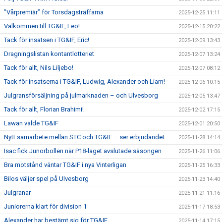
”Vårpremiär” för Torsdagsträffarna
2025-12-25 11:11
Välkommen till TG&IF, Leo!
2025-12-15 20:22
Tack för insatsen i TG&IF, Eric!
2025-12-09 13:43
Dragningslistan kontantlotteriet
2025-12-07 13:24
Tack för allt, Nils Liljebo!
2025-12-07 08:12
Tack för insatserna i TG&IF, Ludwig, Alexander och Liam!
2025-12-06 10:15
Julgransförsäljning på julmarknaden – och Ulvesborg
2025-12-05 13:47
Tack för allt, Florian Brahimi!
2025-12-02 17:15
Lawan valde TG&IF
2025-12-01 20:50
Nytt samarbete mellan STC och TG&IF – ser erbjudandet
2025-11-28 14:14
Isac fick Junorbollen när P18-laget avslutade säsongen
2025-11-26 11:06
Bra motstånd väntar TG&IF i nya Vinterligan
2025-11-25 16:33
Bilos väljer spel på Ulvesborg
2025-11-23 14:40
Julgranar
2025-11-21 11:16
Juniorerna klart för division 1
2025-11-17 18:53
Alexander har bestämt sig för TG&IF
2025-11-14 17:15