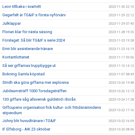
Leon tillbaka i svartvitt
2023-11-30 22:10
Gegerfelt är TG&IF:s första nyförvärv
2023-11-29 22:12
Julklappar
2023-11-29 07:40
Florian klar för nästa säsong
2023-11-28 19:25
Förslaget: Så blir TG&IF:s serie 2024
2023-11-23 19:28
Emir blir assisterande tränare
2023-11-23 16:19
Kontantlotteriet
2023-11-17 09:06
Så ser giffarnas truppbygge ut
2023-11-10 14:12
Bokning Gamla köpstad
2023-11-07 08:49
Stridh ska göra giffarna mer explosiva
2023-10-26 19:48
Jubileumsträff 1000 Torsdagsträffen
2023-10-26 12:13
130 giffare såg allsvensk guldstrid i Borås
2023-10-24 17:28
Giffcupens organisation fick kultur- och fritidsnämndens
2023-10-22 17:16
stipendium
Johny blir huvudtränare i TG&IF
2023-10-22 16:09
IF Elfsborg - AIK 23 oktober
2023-10-20 08:06