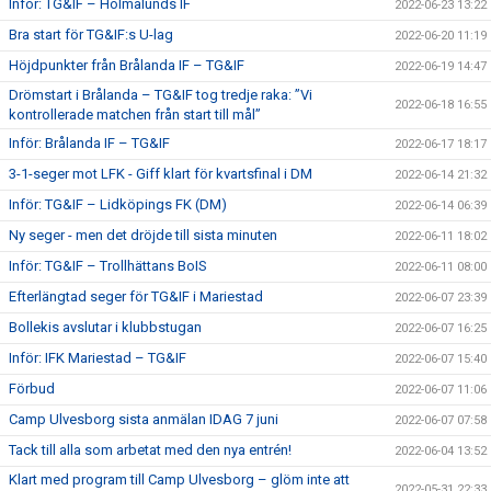
Inför: TG&IF – Holmalunds IF
2022-06-23 13:22
Bra start för TG&IF:s U-lag
2022-06-20 11:19
Höjdpunkter från Brålanda IF – TG&IF
2022-06-19 14:47
Drömstart i Brålanda – TG&IF tog tredje raka: ”Vi
2022-06-18 16:55
kontrollerade matchen från start till mål”
Inför: Brålanda IF – TG&IF
2022-06-17 18:17
3-1-seger mot LFK - Giff klart för kvartsfinal i DM
2022-06-14 21:32
Inför: TG&IF – Lidköpings FK (DM)
2022-06-14 06:39
Ny seger - men det dröjde till sista minuten
2022-06-11 18:02
Inför: TG&IF – Trollhättans BoIS
2022-06-11 08:00
Efterlängtad seger för TG&IF i Mariestad
2022-06-07 23:39
Bollekis avslutar i klubbstugan
2022-06-07 16:25
Inför: IFK Mariestad – TG&IF
2022-06-07 15:40
Förbud
2022-06-07 11:06
Camp Ulvesborg sista anmälan IDAG 7 juni
2022-06-07 07:58
Tack till alla som arbetat med den nya entrén!
2022-06-04 13:52
Klart med program till Camp Ulvesborg – glöm inte att
2022-05-31 22:33