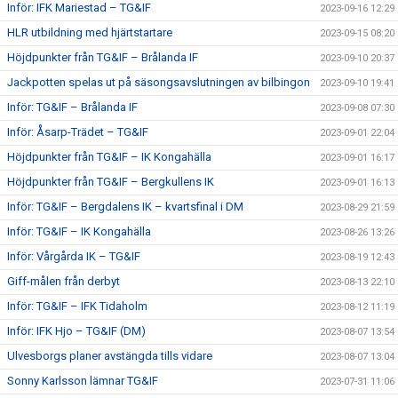
Inför: IFK Mariestad – TG&IF
2023-09-16 12:29
HLR utbildning med hjärtstartare
2023-09-15 08:20
Höjdpunkter från TG&IF – Brålanda IF
2023-09-10 20:37
Jackpotten spelas ut på säsongsavslutningen av bilbingon
2023-09-10 19:41
Inför: TG&IF – Brålanda IF
2023-09-08 07:30
Inför: Åsarp-Trädet – TG&IF
2023-09-01 22:04
Höjdpunkter från TG&IF – IK Kongahälla
2023-09-01 16:17
Höjdpunkter från TG&IF – Bergkullens IK
2023-09-01 16:13
Inför: TG&IF – Bergdalens IK – kvartsfinal i DM
2023-08-29 21:59
Inför: TG&IF – IK Kongahälla
2023-08-26 13:26
Inför: Vårgårda IK – TG&IF
2023-08-19 12:43
Giff-målen från derbyt
2023-08-13 22:10
Inför: TG&IF – IFK Tidaholm
2023-08-12 11:19
Inför: IFK Hjo – TG&IF (DM)
2023-08-07 13:54
Ulvesborgs planer avstängda tills vidare
2023-08-07 13:04
Sonny Karlsson lämnar TG&IF
2023-07-31 11:06