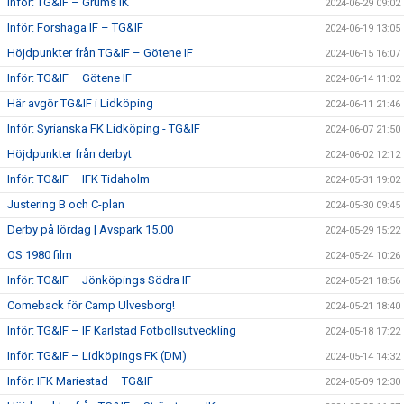
Inför: TG&IF – Grums IK
2024-06-29 09:02
Inför: Forshaga IF – TG&IF
2024-06-19 13:05
Höjdpunkter från TG&IF – Götene IF
2024-06-15 16:07
Inför: TG&IF – Götene IF
2024-06-14 11:02
Här avgör TG&IF i Lidköping
2024-06-11 21:46
Inför: Syrianska FK Lidköping - TG&IF
2024-06-07 21:50
Höjdpunkter från derbyt
2024-06-02 12:12
Inför: TG&IF – IFK Tidaholm
2024-05-31 19:02
Justering B och C-plan
2024-05-30 09:45
Derby på lördag | Avspark 15.00
2024-05-29 15:22
OS 1980 film
2024-05-24 10:26
Inför: TG&IF – Jönköpings Södra IF
2024-05-21 18:56
Comeback för Camp Ulvesborg!
2024-05-21 18:40
Inför: TG&IF – IF Karlstad Fotbollsutveckling
2024-05-18 17:22
Inför: TG&IF – Lidköpings FK (DM)
2024-05-14 14:32
Inför: IFK Mariestad – TG&IF
2024-05-09 12:30