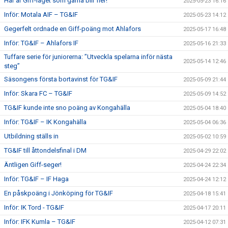
Här är Giff-laget som gärna blir fler!
2025-05-23 16:16
Inför: Motala AIF – TG&IF
2025-05-23 14:12
Gegerfelt ordnade en Giff-poäng mot Ahlafors
2025-05-17 16:48
Inför: TG&IF – Ahlafors IF
2025-05-16 21:33
Tuffare serie för juniorerna: ”Utveckla spelarna inför nästa
2025-05-14 12:46
steg”
Säsongens första bortavinst för TG&IF
2025-05-09 21:44
Inför: Skara FC – TG&IF
2025-05-09 14:52
TG&IF kunde inte sno poäng av Kongahälla
2025-05-04 18:40
Inför: TG&IF – IK Kongahälla
2025-05-04 06:36
Utbildning ställs in
2025-05-02 10:59
TG&IF till åttondelsfinal i DM
2025-04-29 22:02
Äntligen Giff-seger!
2025-04-24 22:34
Inför: TG&IF – IF Haga
2025-04-24 12:12
En påskpoäng i Jönköping för TG&IF
2025-04-18 15:41
Inför: IK Tord - TG&IF
2025-04-17 20:11
Inför: IFK Kumla – TG&IF
2025-04-12 07:31