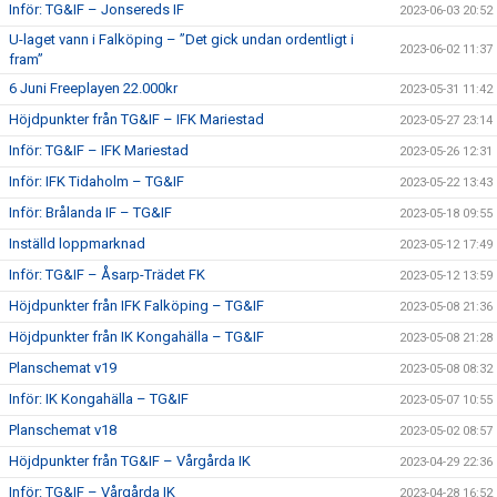
Inför: TG&IF – Jonsereds IF
2023-06-03 20:52
U-laget vann i Falköping – ”Det gick undan ordentligt i
2023-06-02 11:37
fram”
6 Juni Freeplayen 22.000kr
2023-05-31 11:42
Höjdpunkter från TG&IF – IFK Mariestad
2023-05-27 23:14
Inför: TG&IF – IFK Mariestad
2023-05-26 12:31
Inför: IFK Tidaholm – TG&IF
2023-05-22 13:43
Inför: Brålanda IF – TG&IF
2023-05-18 09:55
Inställd loppmarknad
2023-05-12 17:49
Inför: TG&IF – Åsarp-Trädet FK
2023-05-12 13:59
Höjdpunkter från IFK Falköping – TG&IF
2023-05-08 21:36
Höjdpunkter från IK Kongahälla – TG&IF
2023-05-08 21:28
Planschemat v19
2023-05-08 08:32
Inför: IK Kongahälla – TG&IF
2023-05-07 10:55
Planschemat v18
2023-05-02 08:57
Höjdpunkter från TG&IF – Vårgårda IK
2023-04-29 22:36
Inför: TG&IF – Vårgårda IK
2023-04-28 16:52