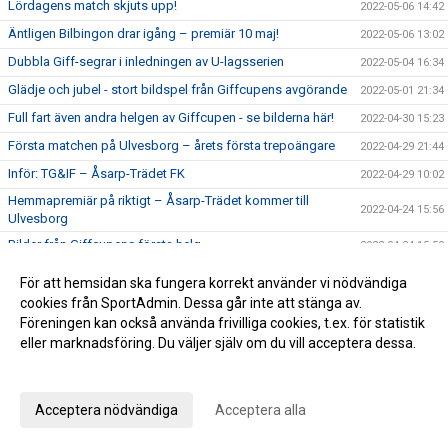
Lördagens match skjuts upp!
2022-05-06 14:42
Äntligen Bilbingon drar igång – premiär 10 maj!
2022-05-06 13:02
Dubbla Giff-segrar i inledningen av U-lagsserien
2022-05-04 16:34
Glädje och jubel - stort bildspel från Giffcupens avgörande
2022-05-01 21:34
Full fart även andra helgen av Giffcupen - se bilderna här!
2022-04-30 15:23
Första matchen på Ulvesborg – årets första trepoängare
2022-04-29 21:44
Inför: TG&IF – Åsarp-Trädet FK
2022-04-29 10:02
Hemmapremiär på riktigt – Åsarp-Trädet kommer till
2022-04-24 15:56
Ulvesborg
Bilder från Giffcupens första helg
2022-04-24 15:50
Inför: Alingsås IF – TG&IF
2022-04-22 13:27
För att hemsidan ska fungera korrekt använder vi nödvändiga
Sent mål räddade en poäng i hemmapremiären
cookies från SportAdmin. Dessa går inte att stänga av.
2022-04-15 16:08
Föreningen kan också använda frivilliga cookies, t.ex. för statistik
Inför: TG&IF – Brålanda IF
2022-04-15 11:09
eller marknadsföring. Du väljer själv om du vill acceptera dessa.
Ny tid på hemmapremiären
2022-04-11 19:33
Anpassa dina val
Höjdpunkter från premiären mot Holmalunds IF
2022-04-08 22:53
Acceptera nödvändiga
Acceptera alla
Inför: Holmalunds IF – TG&IF
2022-04-08 13:44
TG&IF flyttar fram första Giffcupen-helgen
2022-04-04 20:34