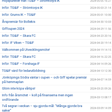
Höjdpunkter från TG&IF – Strömtorps IK
2024-05-05 16:27
Inför: TG&IF – Strömtorps IK
2024-05-03 21:14
Inför: Grums IK – TG&IF
2024-05-01 10:00
Årspremiär för Bollekis
2024-04-30 10:03
Giffcupen 2024
2024-04-29 11:56
Inför: TG&IF – Skara FC
2024-04-23 20:16
Inför: IF Viken – TG&IF
2024-04-20 19:14
Välkommen på Utvecklingsmöte!
2024-04-19 14:15
Inför: TG&IF – Skara FC
2024-04-16 22:25
Inför: TG&IF – Forshaga IF
2024-04-14 09:26
TG&IF värd för ledarutbildning
2024-04-13 12:30
Jönköpings Södra väntar i cupen – och Giff spelar premiär
2024-04-07 14:59
på hemmaplan
Glöm inte köpa vårtips!
2024-03-25 09:26
Info från årsmötet – koll på finanserna men ingen
2024-03-13 08:17
ordförande
Två segrar i veckan – sju gjorda mål: ”Många gjorde bra
2024-03-09 14:09
saker”