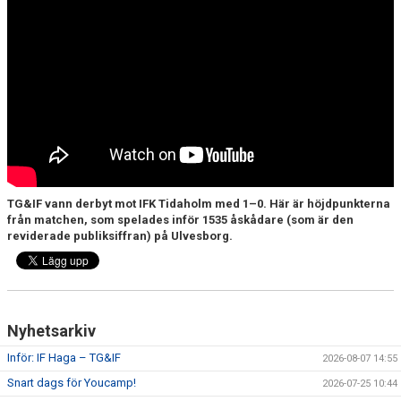
CUPER ARBETSBESKRIVNING
PLANSCHEMA
TG&IF vann derbyt mot IFK Tidaholm med 1–0. Här är höjdpunkterna
från matchen, som spelades inför 1535 åskådare (som är den
reviderade publiksiffran) på Ulvesborg.
Nyhetsarkiv
Inför: IF Haga – TG&IF
2026-08-07 14:55
Snart dags för Youcamp!
2026-07-25 10:44