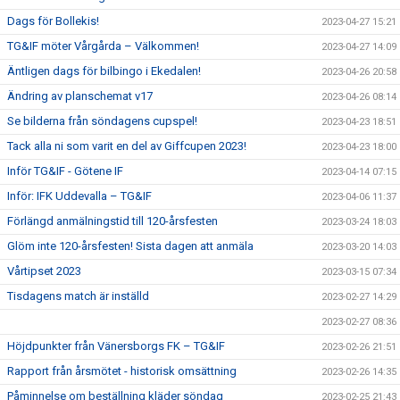
Dags för Bollekis!
2023-04-27 15:21
TG&IF möter Vårgårda – Välkommen!
2023-04-27 14:09
Äntligen dags för bilbingo i Ekedalen!
2023-04-26 20:58
Ändring av planschemat v17
2023-04-26 08:14
Se bilderna från söndagens cupspel!
2023-04-23 18:51
Tack alla ni som varit en del av Giffcupen 2023!
2023-04-23 18:00
Inför TG&IF - Götene IF
2023-04-14 07:15
Inför: IFK Uddevalla – TG&IF
2023-04-06 11:37
Förlängd anmälningstid till 120-årsfesten
2023-03-24 18:03
Glöm inte 120-årsfesten! Sista dagen att anmäla
2023-03-20 14:03
Vårtipset 2023
2023-03-15 07:34
Tisdagens match är inställd
2023-02-27 14:29
2023-02-27 08:36
Höjdpunkter från Vänersborgs FK – TG&IF
2023-02-26 21:51
Rapport från årsmötet - historisk omsättning
2023-02-26 14:35
Påminnelse om beställning kläder söndag
2023-02-25 21:43