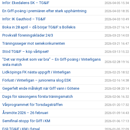
Inför: Ekedalens SK – TG&IF
2026-04-05 15:34
En Giff-poäng i premiären efter stark upphämtning
2026-04-03 18:35
Inför: IK Gauthiod – TG&IF
2026-04-03 10:49
Boka in 28 april – då börjar TG&IF:s Bollekis
2026-03-27 16:14
Provkväll föreningskläder 24/3
2026-03-23 14:03
Träningsseger mot seriekonkurrenten
2026-03-21 16:47
Stöd TG&IF – köp vårtipset!
2026-03-13 15:22
”Det var mycket som var bra” – En Giff-poäng i Vinterligans
2026-02-28 19:16
sista match
Lidköpings FK nästa uppgift i Vinterligan
2026-02-25 18:52
Förlust i Vinterligan – juniorerna slog ESK
2026-02-16 14:38
Gegerfelt ende målskytt när Giff vann i Götene
2026-02-08 20:14
Dags för säsongens första träningsmatch
2026-02-06 16:32
Vårprogrammet för Torsdagsträffen
2026-01-20 17:32
Årsmöte 2026 – 26 februari
2026-01-09 14:43
Semifinal-stopp för Giff i KM
2026-01-06 17:13
Följ TG&IF i KM i futsal
2026-01-05 22:09