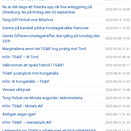
Nu är det dags att fräscha upp vår fina anläggning på
2025-09-15 10:09
Ulvesborg. Nu på lördag den 20 september
Tung Giff-förlust mot Ahlafors
2025-09-14 19:02
Dennis på kansliet jobbar torsdagskvällar framöver.
2025-09-11 10:05
Gamla Giffares torsdagsträffar drar igång på torsdag den
2025-09-08 15:00
25/9
Marginalerna emot när TG&IF tog poäng mot Tord
2025-09-05 21:41
Inför: TG&IF – IK Tord
2025-09-05 08:18
Välkommen att spela fotboll i TG&IF!
2025-09-03 09:17
TG&IF poänglöst mot Kongahälla
2025-08-30 19:05
Inför: IK Kongahälla – TG&IF
2025-08-29 15:33
Vinnare vårtipset
2025-08-27 14:08
Tung förlust när Motala avgjorde i slutminuterna
2025-08-23 16:38
Inför: TG&IF - Motala AIF
2025-08-22 18:04
Äntligen seger igen!
2025-08-17 21:40
Inför: TG&IF – Herrestads AIF
2025-08-16 21:24
Ledarmöte om TG&IF:s arbete med att bli kvalitetsklubb
2025-08-15 11:22