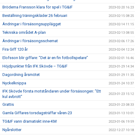
Bröderna Fransson klara för spel i TG&IF
2023-02-20 16:23
Beställning träningskläder 26 februari
2023-02-15 08:25
Ändringar i försäsongsupplägget
2023-02-14 11:15
Tekniska området A-plan
2023-02-13 08:55
Ändringar i försäsongsschemat
2023-02-06 17:26
Fira Giff 120 år
2023-02-04 12:24
Elofsson blir giffare: ”Det är en fin fotbollspelare”
2023-02-01 16:46
Höjdpunkter från IFK Skövde – TG&IF
2023-01-29 14:34
Dagordning årsmötet
2023-01-29 11:35
Nyckelknippa
2023-01-24 10:37
IFK Skövde första motståndaren under försäsongen: ”Ett
2023-01-23 15:12
kul avbrott”
Grattis
2023-01-23 08:33
Gamla Giffares torsdagsträffar våren-23
2023-01-13 10:01
TG&IF vann dramatiskt inne-KM
2023-01-06 19:59
Nyårslotter
2022-12-27 10:18