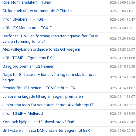
Roel Homi ansluter till TG&IF
2026-05-08 13:56
Giffare och söker sommarjobb? Titta hit!
2026-05-06 11:31
Inför: Ulvåkers IF – TG&IF
2026-05-04 15:47
Inför: IFK Mariestad – TG&IF
2026-04-30 13:51
Därför är TG&IF en förening utan träningsavgifter: ”Vi vill
2026-04-29 13:02
vara en förening för alla”
Alex volleykanon ordnade första Giff-segern
2026-04-23 22:07
Inför: TG&IF – Egnahems BK
2026-04-23 11:08
Oavgjord premiär i U21-serien
2026-04-15 12:58
Dags för Giffcupen – här är våra lag som ska kämpa i
2026-04-14 18:20
helgen
Premiär för U21-serien – TG&IF möter LFK
2026-04-14 11:07
Juniorerna krigade till sig en seger i premiären
2026-04-11 18:07
Juniorerna redo för seriepremiär mot Åtvidabergs FF
2026-04-10 16:57
Inför: TG&IF – Mellerud
2026-04-10 13:09
Kom och hjälp till att få Ulvesborg vårfint!
2026-04-06 20:42
Giff vidare till nästa DM-runda efter seger mot ESK
2026-04-06 20:34