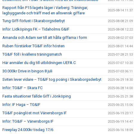
Rapport från P15-lagets läger i Varberg: Träningar,
2025-08-14 11:37
lagbyggande och träff med en allsvensk giffare
Tung Giff-förlust i Skaraborgsderbyt
2025-08-08 21:09
Inför: Lidköpings FK – Tidaholms G&IF
2025-08-08 12:22
Amanda och Adam ser till att hålla giffarna i form
2025-08-02 07:03
Ruben förstärker TG&IF inför hösten
2025-08-01 14:44
TG&IF föll i kvällens träningsmatch
2025-07-28 21:53
Här anmäler du dig till utbildningen UEFA C
2025-07-07 10:20
30.000kr Drive in bingon 8 juli
2025-07-03 06:11
Sviten lever vidare – TG&IF tog poäng i Skaraborgsderbyt
2025-06-29 18:30
Inför: TG&IF – Skara FC
2025-06-28 14:00
Fasta situationer fällde Giff i Jönköping
2025-06-25 21:38
Inför: IF Haga – TG&IF
2025-06-25 15:06
TG&IF poänglöst mot Vänersborgs IF
2025-06-19 23:17
Inför: TG&IF – Vänersborgs IF
2025-06-19 14:47
Freeplay 24.000kr tisdag 17/6
2025-06-16 18:09