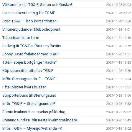
Välkommen till TG&IF, Simon och Gustav!
2024-12-03 20:03
Liam har bestämt sig för TG&IF
2024-11-28 20:22
Stöd TG&IF – köp kontantlotten!
2024-11-28 13:50
Vintererbjudande i klubbshoppen!
2024-11-24 19:01
Tränarteamet tar form
2024-11-21 19:46
Ludwig är TG&IF:s första nyförvärv
2024-11-20 19:19
Johny David förlänger med TG&IF
2024-11-20 14:51
TG&IF sörjer bortgånge ”Hacke”
2024-11-18 19:55
Köp uppesittarlotten av TG&IF
2024-11-05 13:30
Inför: Stenungsunds IF – TG&IF
2024-11-01 16:34
Fåtal platser kvar i bussen!
2024-11-01 10:37
Supporterbuss till Stenungsund
2024-10-28 11:06
Inför: TG&IF – Stenungsunds IF
2024-10-25 13:33
Första kvalmatchen spelas på lördag
2024-10-21 22:02
Stenungsunds IF blir nästa kvalmotståndare
2024-10-20 16:49
Inför: TG&IF – Myresjö/Vetlanda FK
2024-10-18 18:02