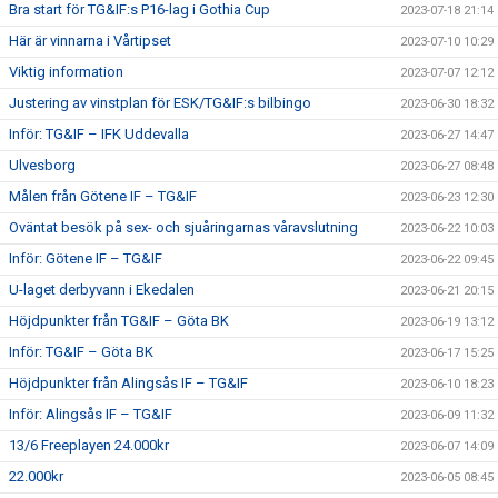
Bra start för TG&IF:s P16-lag i Gothia Cup
2023-07-18 21:14
Här är vinnarna i Vårtipset
2023-07-10 10:29
Viktig information
2023-07-07 12:12
Justering av vinstplan för ESK/TG&IF:s bilbingo
2023-06-30 18:32
Inför: TG&IF – IFK Uddevalla
2023-06-27 14:47
Ulvesborg
2023-06-27 08:48
Målen från Götene IF – TG&IF
2023-06-23 12:30
Oväntat besök på sex- och sjuåringarnas våravslutning
2023-06-22 10:03
Inför: Götene IF – TG&IF
2023-06-22 09:45
U-laget derbyvann i Ekedalen
2023-06-21 20:15
Höjdpunkter från TG&IF – Göta BK
2023-06-19 13:12
Inför: TG&IF – Göta BK
2023-06-17 15:25
Höjdpunkter från Alingsås IF – TG&IF
2023-06-10 18:23
Inför: Alingsås IF – TG&IF
2023-06-09 11:32
13/6 Freeplayen 24.000kr
2023-06-07 14:09
22.000kr
2023-06-05 08:45