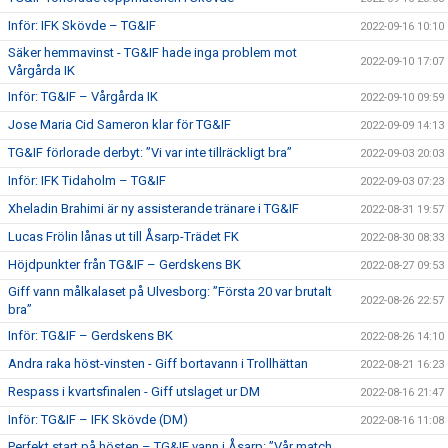
Inför: IFK Skövde – TG&IF
2022-09-16 10:10
Säker hemmavinst - TG&IF hade inga problem mot
2022-09-10 17:07
Vårgårda IK
Inför: TG&IF – Vårgårda IK
2022-09-10 09:59
Jose Maria Cid Sameron klar för TG&IF
2022-09-09 14:13
TG&IF förlorade derbyt: ”Vi var inte tillräckligt bra”
2022-09-03 20:03
Inför: IFK Tidaholm – TG&IF
2022-09-03 07:23
Xheladin Brahimi är ny assisterande tränare i TG&IF
2022-08-31 19:57
Lucas Frölin lånas ut till Åsarp-Trädet FK
2022-08-30 08:33
Höjdpunkter från TG&IF – Gerdskens BK
2022-08-27 09:53
Giff vann målkalaset på Ulvesborg: ”Första 20 var brutalt
2022-08-26 22:57
bra”
Inför: TG&IF – Gerdskens BK
2022-08-26 14:10
Andra raka höst-vinsten - Giff bortavann i Trollhättan
2022-08-21 16:23
Respass i kvartsfinalen - Giff utslaget ur DM
2022-08-16 21:47
Inför: TG&IF – IFK Skövde (DM)
2022-08-16 11:08
Perfekt start på hösten – TG&IF vann i Åsarp: ”Vår match