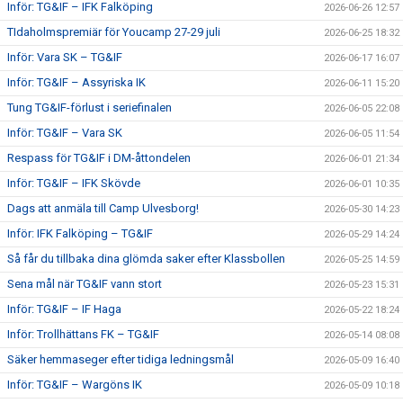
Inför: TG&IF – IFK Falköping
2026-06-26 12:57
TIdaholmspremiär för Youcamp 27-29 juli
2026-06-25 18:32
Inför: Vara SK – TG&IF
2026-06-17 16:07
Inför: TG&IF – Assyriska IK
2026-06-11 15:20
Tung TG&IF-förlust i seriefinalen
2026-06-05 22:08
Inför: TG&IF – Vara SK
2026-06-05 11:54
Respass för TG&IF i DM-åttondelen
2026-06-01 21:34
Inför: TG&IF – IFK Skövde
2026-06-01 10:35
Dags att anmäla till Camp Ulvesborg!
2026-05-30 14:23
Inför: IFK Falköping – TG&IF
2026-05-29 14:24
Så får du tillbaka dina glömda saker efter Klassbollen
2026-05-25 14:59
Sena mål när TG&IF vann stort
2026-05-23 15:31
Inför: TG&IF – IF Haga
2026-05-22 18:24
Inför: Trollhättans FK – TG&IF
2026-05-14 08:08
Säker hemmaseger efter tidiga ledningsmål
2026-05-09 16:40
Inför: TG&IF – Wargöns IK
2026-05-09 10:18