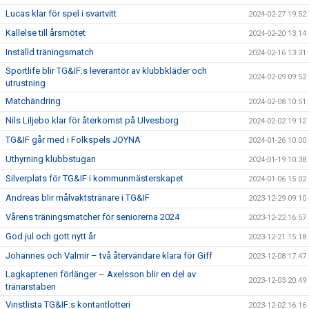
Lucas klar för spel i svartvitt
2024-02-27 19:52
Kallelse till årsmötet
2024-02-20 13:14
Inställd träningsmatch
2024-02-16 13:31
Sportlife blir TG&IF:s leverantör av klubbkläder och
2024-02-09 09:52
utrustning
Matchändring
2024-02-08 10:51
Nils Liljebo klar för återkomst på Ulvesborg
2024-02-02 19:12
TG&IF går med i Folkspels JOYNA
2024-01-26 10:00
Uthyrning klubbstugan
2024-01-19 10:38
Silverplats för TG&IF i kommunmästerskapet
2024-01-06 15:02
Andreas blir målvaktstränare i TG&IF
2023-12-29 09:10
Vårens träningsmatcher för seniorerna 2024
2023-12-22 16:57
God jul och gott nytt år
2023-12-21 15:18
Johannes och Valmir – två återvändare klara för Giff
2023-12-08 17:47
Lagkaptenen förlänger – Axelsson blir en del av
2023-12-03 20:49
tränarstaben
Vinstlista TG&IF:s kontantlotteri
2023-12-02 16:16