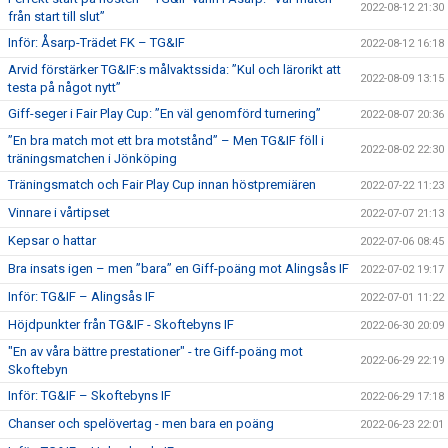
2022-08-12 21:30
från start till slut”
Inför: Åsarp-Trädet FK – TG&IF
2022-08-12 16:18
Arvid förstärker TG&IF:s målvaktssida: ”Kul och lärorikt att
2022-08-09 13:15
testa på något nytt”
Giff-seger i Fair Play Cup: ”En väl genomförd turnering”
2022-08-07 20:36
”En bra match mot ett bra motstånd” – Men TG&IF föll i
2022-08-02 22:30
träningsmatchen i Jönköping
Träningsmatch och Fair Play Cup innan höstpremiären
2022-07-22 11:23
Vinnare i vårtipset
2022-07-07 21:13
Kepsar o hattar
2022-07-06 08:45
Bra insats igen – men ”bara” en Giff-poäng mot Alingsås IF
2022-07-02 19:17
Inför: TG&IF – Alingsås IF
2022-07-01 11:22
Höjdpunkter från TG&IF - Skoftebyns IF
2022-06-30 20:09
"En av våra bättre prestationer" - tre Giff-poäng mot
2022-06-29 22:19
Skoftebyn
Inför: TG&IF – Skoftebyns IF
2022-06-29 17:18
Chanser och spelövertag - men bara en poäng
2022-06-23 22:01