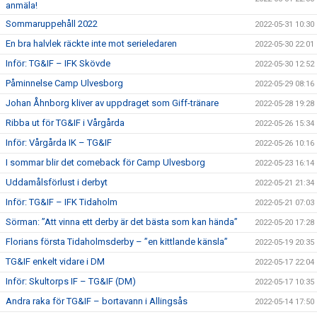
anmäla!
Sommaruppehåll 2022
2022-05-31 10:30
En bra halvlek räckte inte mot serieledaren
2022-05-30 22:01
Inför: TG&IF – IFK Skövde
2022-05-30 12:52
Påminnelse Camp Ulvesborg
2022-05-29 08:16
Johan Åhnborg kliver av uppdraget som Giff-tränare
2022-05-28 19:28
Ribba ut för TG&IF i Vårgårda
2022-05-26 15:34
Inför: Vårgårda IK – TG&IF
2022-05-26 10:16
I sommar blir det comeback för Camp Ulvesborg
2022-05-23 16:14
Uddamålsförlust i derbyt
2022-05-21 21:34
Inför: TG&IF – IFK Tidaholm
2022-05-21 07:03
Sörman: ”Att vinna ett derby är det bästa som kan hända”
2022-05-20 17:28
Florians första Tidaholmsderby – ”en kittlande känsla”
2022-05-19 20:35
TG&IF enkelt vidare i DM
2022-05-17 22:04
Inför: Skultorps IF – TG&IF (DM)
2022-05-17 10:35
Andra raka för TG&IF – bortavann i Allingsås
2022-05-14 17:50