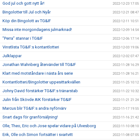
God jul och gott nytt år!
2022-12-23 17:05
Bingolotter till Jul och Nyår
2022-12-21 08:47
Köp din Bingolott av TG&IF
2022-12-11 10:51
Missa inte morgondagens julmarknad!
2022-12-09 14:54
”Perra” stannar i TG&IF
2022-12-06 17:14
Vinstlista TG&IF:s kontantlotteri
2022-12-03 19:06
Julklappar
2022-12-02 07:47
Jonathan Wahnberg återvänder till TG&IF
2022-11-28 16:29
Klart med motståndare i nästa års serie
2022-11-28 16:21
Kontantlotteri/Bingolotter uppesittarkvällen
2022-11-25 10:12
Johny David förstärker TG&IF:s tränarstab
2022-11-22 10:32
Julin från Skövde AIK förstärker TG&IF
2022-11-21 21:24
Marcus blir TG&IF:s andra nyförvärv
2022-11-17 19:55
Snart dags för granförsäljning!
2022-11-16 21:42
Olle, Theo, Eric och Jose spelar vidare på Ulvesborg
2022-11-10 08:10
Erik, Olle och Simon fortsätter i svartvitt
2022-11-08 07:05