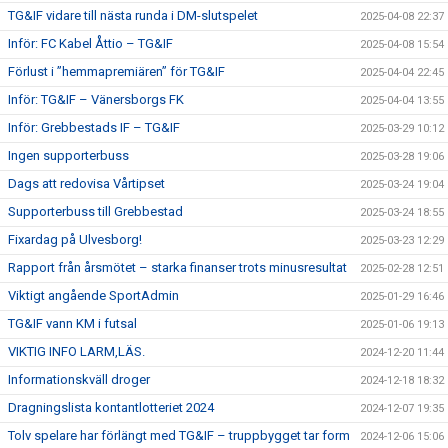
TG&IF vidare till nästa runda i DM-slutspelet
2025-04-08 22:37
Inför: FC Kabel Åttio – TG&IF
2025-04-08 15:54
Förlust i ”hemmapremiären” för TG&IF
2025-04-04 22:45
Inför: TG&IF – Vänersborgs FK
2025-04-04 13:55
Inför: Grebbestads IF – TG&IF
2025-03-29 10:12
Ingen supporterbuss
2025-03-28 19:06
Dags att redovisa Vårtipset
2025-03-24 19:04
Supporterbuss till Grebbestad
2025-03-24 18:55
Fixardag på Ulvesborg!
2025-03-23 12:29
Rapport från årsmötet – starka finanser trots minusresultat
2025-02-28 12:51
Viktigt angående SportAdmin
2025-01-29 16:46
TG&IF vann KM i futsal
2025-01-06 19:13
VIKTIG INFO LARM,LÄS.
2024-12-20 11:44
Informationskväll droger
2024-12-18 18:32
Dragningslista kontantlotteriet 2024
2024-12-07 19:35
Tolv spelare har förlängt med TG&IF – truppbygget tar form
2024-12-06 15:06