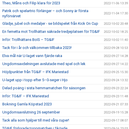
Theo, Måns och Filip klara för 2023
2022-11-06 13:39
Patrik och spelartrio förlänger – och Sonny är första
2022-11-04 17:30
nyförvärvet
Glädje, jubel och medaljer - se bildspelet från Kick On Cup
2022-10-02 20:48
En femetta mot Trollhättan säkrade tredjeplatsen för TG&IF
2022-10-02 18:25
Inför: Trollhättans BoIS – TG&IF
2022-10-02 11:40
Tack för i år och välkommen tillbaka 2023!
2022-09-28 10:53
Elva mål när U-laget vann fjärde raka
2022-09-27 14:28
Ungdomsavdelningen avslutade med spel och lek
2022-09-27 14:22
Höjdpunkter från TG&IF – IFK Mariestad
2022-09-25 15:30
U-laget upp i topp efter 5–0-seger i Hjo
2022-09-24 13:32
Delad poäng i sista hemmamatchen för säsongen
2022-09-23 22:24
Inför: TG&IF – IFK Mariestad
2022-09-23 11:48
Bokning Gamla Köpstad 2023
2022-09-21 07:33
Ungdomsavslutning 26 september
2022-09-19 15:28
Tack alla som hjälper till med våra cuper!
2022-09-17 08:07
TG&IF förlorade toppmatchen i Skövde
2022-09-16 23:03