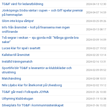
TG&IF värd för ledarutbildning
2024-04-13 12:30
Jönköpings Södra väntar i cupen – och Giff spelar premiär
2024-04-07 14:59
på hemmaplan
Glöm inte köpa vårtips!
2024-03-25 09:26
Info från årsmötet – koll på finanserna men ingen
2024-03-13 08:17
ordförande
Två segrar i veckan – sju gjorda mål: ”Många gjorde bra
2024-03-09 14:09
saker”
Lucas klar för spel i svartvitt
2024-02-27 19:52
Kallelse till årsmötet
2024-02-20 13:14
Inställd träningsmatch
2024-02-16 13:31
Sportlife blir TG&IF:s leverantör av klubbkläder och
2024-02-09 09:52
utrustning
Matchändring
2024-02-08 10:51
Nils Liljebo klar för återkomst på Ulvesborg
2024-02-02 19:12
TG&IF går med i Folkspels JOYNA
2024-01-26 10:00
Uthyrning klubbstugan
2024-01-19 10:38
Silverplats för TG&IF i kommunmästerskapet
2024-01-06 15:02