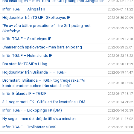
Bra insats igen – men ”bara” en Giff-poäng mot Alingsås IF
2022-07-02 19:17
Inför: TG&IF – Alingsås IF
2022-07-01 11:22
Höjdpunkter från TG&IF - Skoftebyns IF
2022-06-30 20:09
"En av våra bättre prestationer" - tre Giff-poäng mot
2022-06-29 22:19
Skoftebyn
Inför: TG&IF – Skoftebyns IF
2022-06-29 17:18
Chanser och spelövertag - men bara en poäng
2022-06-23 22:01
Inför: TG&IF – Holmalunds IF
2022-06-23 13:22
Bra start för TG&IF:s U-lag
2022-06-20 11:19
Höjdpunkter från Brålanda IF – TG&IF
2022-06-19 14:47
Drömstart i Brålanda – TG&IF tog tredje raka: ”Vi
2022-06-18 16:55
kontrollerade matchen från start till mål”
Inför: Brålanda IF – TG&IF
2022-06-17 18:17
3-1-seger mot LFK - Giff klart för kvartsfinal i DM
2022-06-14 21:32
Inför: TG&IF – Lidköpings FK (DM)
2022-06-14 06:39
Ny seger - men det dröjde till sista minuten
2022-06-11 18:02
Inför: TG&IF – Trollhättans BoIS
2022-06-11 08:00