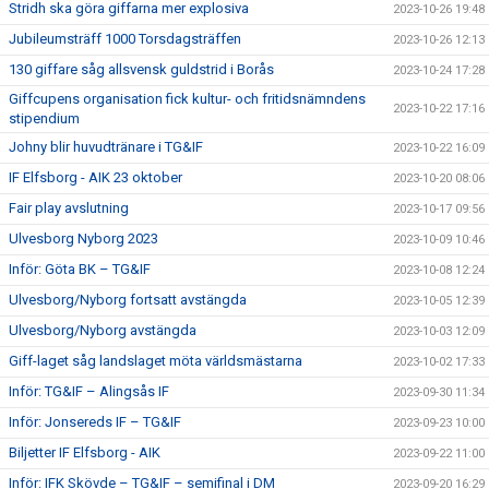
Stridh ska göra giffarna mer explosiva
2023-10-26 19:48
Jubileumsträff 1000 Torsdagsträffen
2023-10-26 12:13
130 giffare såg allsvensk guldstrid i Borås
2023-10-24 17:28
Giffcupens organisation fick kultur- och fritidsnämndens
2023-10-22 17:16
stipendium
Johny blir huvudtränare i TG&IF
2023-10-22 16:09
IF Elfsborg - AIK 23 oktober
2023-10-20 08:06
Fair play avslutning
2023-10-17 09:56
Ulvesborg Nyborg 2023
2023-10-09 10:46
Inför: Göta BK – TG&IF
2023-10-08 12:24
Ulvesborg/Nyborg fortsatt avstängda
2023-10-05 12:39
Ulvesborg/Nyborg avstängda
2023-10-03 12:09
Giff-laget såg landslaget möta världsmästarna
2023-10-02 17:33
Inför: TG&IF – Alingsås IF
2023-09-30 11:34
Inför: Jonsereds IF – TG&IF
2023-09-23 10:00
Biljetter IF Elfsborg - AIK
2023-09-22 11:00
Inför: IFK Skövde – TG&IF – semifinal i DM
2023-09-20 16:29