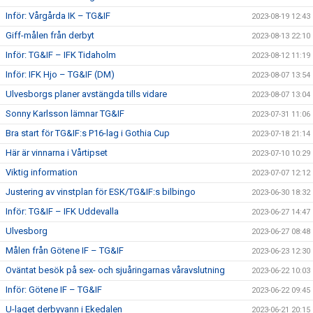
Inför: Vårgårda IK – TG&IF
2023-08-19 12:43
Giff-målen från derbyt
2023-08-13 22:10
Inför: TG&IF – IFK Tidaholm
2023-08-12 11:19
Inför: IFK Hjo – TG&IF (DM)
2023-08-07 13:54
Ulvesborgs planer avstängda tills vidare
2023-08-07 13:04
Sonny Karlsson lämnar TG&IF
2023-07-31 11:06
Bra start för TG&IF:s P16-lag i Gothia Cup
2023-07-18 21:14
Här är vinnarna i Vårtipset
2023-07-10 10:29
Viktig information
2023-07-07 12:12
Justering av vinstplan för ESK/TG&IF:s bilbingo
2023-06-30 18:32
Inför: TG&IF – IFK Uddevalla
2023-06-27 14:47
Ulvesborg
2023-06-27 08:48
Målen från Götene IF – TG&IF
2023-06-23 12:30
Oväntat besök på sex- och sjuåringarnas våravslutning
2023-06-22 10:03
Inför: Götene IF – TG&IF
2023-06-22 09:45
U-laget derbyvann i Ekedalen
2023-06-21 20:15