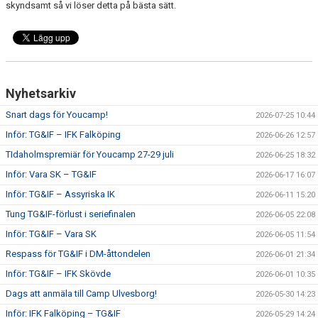
skyndsamt så vi löser detta på bästa sätt.
CUPER ARBETSBESKRIVNING
PLANSCHEMA
Nyhetsarkiv
Snart dags för Youcamp!
2026-07-25 10:44
Inför: TG&IF – IFK Falköping
2026-06-26 12:57
TIdaholmspremiär för Youcamp 27-29 juli
2026-06-25 18:32
Inför: Vara SK – TG&IF
2026-06-17 16:07
Inför: TG&IF – Assyriska IK
2026-06-11 15:20
Tung TG&IF-förlust i seriefinalen
2026-06-05 22:08
Inför: TG&IF – Vara SK
2026-06-05 11:54
Respass för TG&IF i DM-åttondelen
2026-06-01 21:34
Inför: TG&IF – IFK Skövde
2026-06-01 10:35
Dags att anmäla till Camp Ulvesborg!
2026-05-30 14:23
Inför: IFK Falköping – TG&IF
2026-05-29 14:24