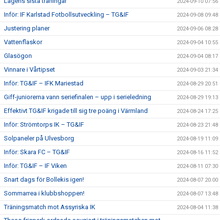
Lagens sista träningar
2024-09-10 07:56
Inför: IF Karlstad Fotbollsutveckling – TG&IF
2024-09-08 09:48
Justering planer
2024-09-06 08:28
Vattenflaskor
2024-09-04 10:55
Glasögon
2024-09-04 08:17
Vinnare i Vårtipset
2024-09-03 21:34
Inför: TG&IF – IFK Mariestad
2024-08-29 20:51
Giff-juniorerna vann seriefinalen – upp i serieledning
2024-08-29 19:13
Effektivt TG&IF krigade till sig tre poäng i Värmland
2024-08-24 17:25
Inför: Strömtorps IK – TG&IF
2024-08-23 21:48
Solpaneler på Ulvesborg
2024-08-19 11:09
Inför: Skara FC – TG&IF
2024-08-16 11:52
Inför: TG&IF – IF Viken
2024-08-11 07:30
Snart dags för Bollekis igen!
2024-08-07 20:00
Sommarrea i klubbshoppen!
2024-08-07 13:48
Träningsmatch mot Assyriska IK
2024-08-04 11:38