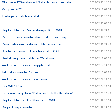
Glöm inte 120-årsfesten! Sista dagen att anmäla
2023-03-20 14:03
Vårtipset 2023
2023-03-15 07:34
Tisdagens match är inställd
2023-02-27 14:29
2023-02-27 08:36
Höjdpunkter från Vänersborgs FK – TG&IF
2023-02-26 21:51
Rapport från årsmötet - historisk omsättning
2023-02-26 14:35
Påminnelse om beställning kläder söndag
2023-02-25 21:43
Bröderna Fransson klara för spel i TG&IF
2023-02-20 16:23
Beställning träningskläder 26 februari
2023-02-15 08:25
Ändringar i försäsongsupplägget
2023-02-14 11:15
Tekniska området A-plan
2023-02-13 08:55
Ändringar i försäsongsschemat
2023-02-06 17:26
Fira Giff 120 år
2023-02-04 12:24
Elofsson blir giffare: ”Det är en fin fotbollspelare”
2023-02-01 16:46
Höjdpunkter från IFK Skövde – TG&IF
2023-01-29 14:34
Dagordning årsmötet
2023-01-29 11:35