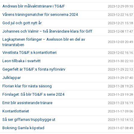
Andreas blir målvaktstränare i TG&IF
2023-12-29 09:10
Vårens träningsmatcher för seniorerna 2024
2023-12-22 16:57
God jul och gott nytt år
2023-12-21 15:18
Johannes och Valmir – två återvändare klara för Giff
2023-12-08 17:47
Lagkaptenen förlänger – Axelsson blir en del av
2023-12-03 20:49
tränarstaben
Vinstlista TG&IF:s kontantlotteri
2023-12-02 16:16
Leon tillbaka i svartvitt
2023-11-30 22:10
Gegerfelt är TG&IF:s första nyförvärv
2023-11-29 22:12
Julklappar
2023-11-29 07:40
Florian klar för nästa säsong
2023-11-28 19:25
Förslaget: Så blir TG&IF:s serie 2024
2023-11-23 19:28
Emir blir assisterande tränare
2023-11-23 16:19
Kontantlotteriet
2023-11-17 09:06
Så ser giffarnas truppbygge ut
2023-11-10 14:12
Bokning Gamla köpstad
2023-11-07 08:49