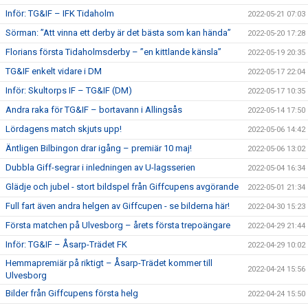
Inför: TG&IF – IFK Tidaholm
2022-05-21 07:03
Sörman: ”Att vinna ett derby är det bästa som kan hända”
2022-05-20 17:28
Florians första Tidaholmsderby – ”en kittlande känsla”
2022-05-19 20:35
TG&IF enkelt vidare i DM
2022-05-17 22:04
Inför: Skultorps IF – TG&IF (DM)
2022-05-17 10:35
Andra raka för TG&IF – bortavann i Allingsås
2022-05-14 17:50
Lördagens match skjuts upp!
2022-05-06 14:42
Äntligen Bilbingon drar igång – premiär 10 maj!
2022-05-06 13:02
Dubbla Giff-segrar i inledningen av U-lagsserien
2022-05-04 16:34
Glädje och jubel - stort bildspel från Giffcupens avgörande
2022-05-01 21:34
Full fart även andra helgen av Giffcupen - se bilderna här!
2022-04-30 15:23
Första matchen på Ulvesborg – årets första trepoängare
2022-04-29 21:44
Inför: TG&IF – Åsarp-Trädet FK
2022-04-29 10:02
Hemmapremiär på riktigt – Åsarp-Trädet kommer till
2022-04-24 15:56
Ulvesborg
Bilder från Giffcupens första helg
2022-04-24 15:50