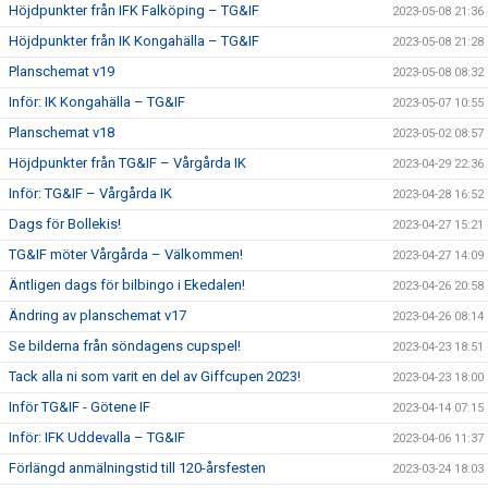
Höjdpunkter från IFK Falköping – TG&IF
2023-05-08 21:36
Höjdpunkter från IK Kongahälla – TG&IF
2023-05-08 21:28
Planschemat v19
2023-05-08 08:32
Inför: IK Kongahälla – TG&IF
2023-05-07 10:55
Planschemat v18
2023-05-02 08:57
Höjdpunkter från TG&IF – Vårgårda IK
2023-04-29 22:36
Inför: TG&IF – Vårgårda IK
2023-04-28 16:52
Dags för Bollekis!
2023-04-27 15:21
TG&IF möter Vårgårda – Välkommen!
2023-04-27 14:09
Äntligen dags för bilbingo i Ekedalen!
2023-04-26 20:58
Ändring av planschemat v17
2023-04-26 08:14
Se bilderna från söndagens cupspel!
2023-04-23 18:51
Tack alla ni som varit en del av Giffcupen 2023!
2023-04-23 18:00
Inför TG&IF - Götene IF
2023-04-14 07:15
Inför: IFK Uddevalla – TG&IF
2023-04-06 11:37
Förlängd anmälningstid till 120-årsfesten
2023-03-24 18:03