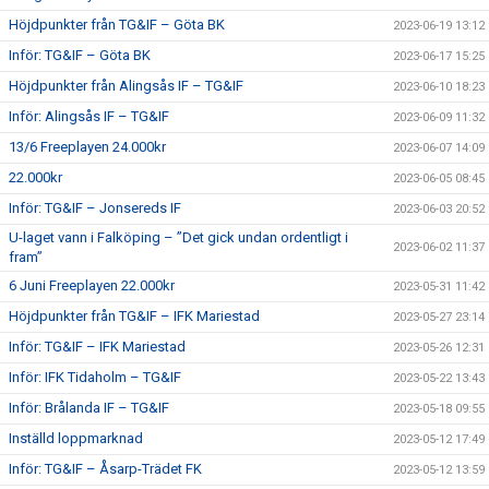
Höjdpunkter från TG&IF – Göta BK
2023-06-19 13:12
Inför: TG&IF – Göta BK
2023-06-17 15:25
Höjdpunkter från Alingsås IF – TG&IF
2023-06-10 18:23
Inför: Alingsås IF – TG&IF
2023-06-09 11:32
13/6 Freeplayen 24.000kr
2023-06-07 14:09
22.000kr
2023-06-05 08:45
Inför: TG&IF – Jonsereds IF
2023-06-03 20:52
U-laget vann i Falköping – ”Det gick undan ordentligt i
2023-06-02 11:37
fram”
6 Juni Freeplayen 22.000kr
2023-05-31 11:42
Höjdpunkter från TG&IF – IFK Mariestad
2023-05-27 23:14
Inför: TG&IF – IFK Mariestad
2023-05-26 12:31
Inför: IFK Tidaholm – TG&IF
2023-05-22 13:43
Inför: Brålanda IF – TG&IF
2023-05-18 09:55
Inställd loppmarknad
2023-05-12 17:49
Inför: TG&IF – Åsarp-Trädet FK
2023-05-12 13:59