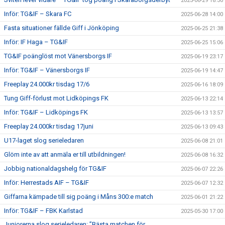
2025-06-29 18:30
Inför: TG&IF – Skara FC
2025-06-28 14:00
Fasta situationer fällde Giff i Jönköping
2025-06-25 21:38
Inför: IF Haga – TG&IF
2025-06-25 15:06
TG&IF poänglöst mot Vänersborgs IF
2025-06-19 23:17
Inför: TG&IF – Vänersborgs IF
2025-06-19 14:47
Freeplay 24.000kr tisdag 17/6
2025-06-16 18:09
Tung Giff-förlust mot Lidköpings FK
2025-06-13 22:14
Inför: TG&IF – Lidköpings FK
2025-06-13 13:57
Freeplay 24.000kr tisdag 17juni
2025-06-13 09:43
U17-laget slog serieledaren
2025-06-08 21:01
Glöm inte av att anmäla er till utbildningen!
2025-06-08 16:32
Jobbig nationaldagshelg för TG&IF
2025-06-07 22:26
Inför: Herrestads AIF – TG&IF
2025-06-07 12:32
Giffarna kämpade till sig poäng i Måns 300:e match
2025-06-01 21:22
Inför: TG&IF – FBK Karlstad
2025-05-30 17:00
Juniorerna slog serieledaren: ”Bästa matchen för