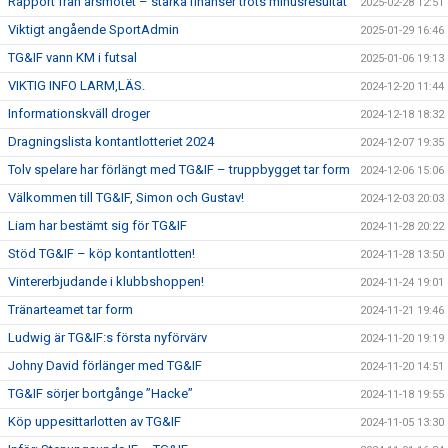
Rapport från årsmötet – starka finanser trots minusresultat
2025-02-28 12:51
Viktigt angående SportAdmin
2025-01-29 16:46
TG&IF vann KM i futsal
2025-01-06 19:13
VIKTIG INFO LARM,LÄS.
2024-12-20 11:44
Informationskväll droger
2024-12-18 18:32
Dragningslista kontantlotteriet 2024
2024-12-07 19:35
Tolv spelare har förlängt med TG&IF – truppbygget tar form
2024-12-06 15:06
Välkommen till TG&IF, Simon och Gustav!
2024-12-03 20:03
Liam har bestämt sig för TG&IF
2024-11-28 20:22
Stöd TG&IF – köp kontantlotten!
2024-11-28 13:50
Vintererbjudande i klubbshoppen!
2024-11-24 19:01
Tränarteamet tar form
2024-11-21 19:46
Ludwig är TG&IF:s första nyförvärv
2024-11-20 19:19
Johny David förlänger med TG&IF
2024-11-20 14:51
TG&IF sörjer bortgånge ”Hacke”
2024-11-18 19:55
Köp uppesittarlotten av TG&IF
2024-11-05 13:30