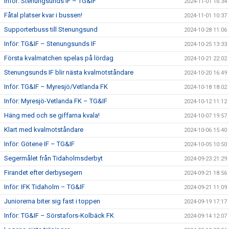
Inför: Stenungsunds IF – TG&IF
2024-11-01 16:34
Fåtal platser kvar i bussen!
2024-11-01 10:37
Supporterbuss till Stenungsund
2024-10-28 11:06
Inför: TG&IF – Stenungsunds IF
2024-10-25 13:33
Första kvalmatchen spelas på lördag
2024-10-21 22:02
Stenungsunds IF blir nästa kvalmotståndare
2024-10-20 16:49
Inför: TG&IF – Myresjö/Vetlanda FK
2024-10-18 18:02
Inför: Myresjö-Vetlanda FK – TG&IF
2024-10-12 11:12
Häng med och se giffarna kvala!
2024-10-07 19:57
Klart med kvalmotståndare
2024-10-06 15:40
Inför: Götene IF – TG&IF
2024-10-05 10:50
Segermålet från Tidaholmsderbyt
2024-09-23 21:29
Firandet efter derbysegern
2024-09-21 18:56
Inför: IFK Tidaholm – TG&IF
2024-09-21 11:09
Juniorerna biter sig fast i toppen
2024-09-19 17:17
Inför: TG&IF – Sörstafors-Kolbäck FK
2024-09-14 12:07