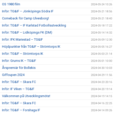
OS 1980 film
2024-05-24 10:26
Inför: TG&IF – Jönköpings Södra IF
2024-05-21 18:56
Comeback för Camp Ulvesborg!
2024-05-21 18:40
Inför: TG&IF – IF Karlstad Fotbollsutveckling
2024-05-18 17:22
Inför: TG&IF – Lidköpings FK (DM)
2024-05-14 14:32
Inför: IFK Mariestad – TG&IF
2024-05-09 12:30
Höjdpunkter från TG&IF – Strömtorps IK
2024-05-05 16:27
Inför: TG&IF – Strömtorps IK
2024-05-03 21:14
Inför: Grums IK – TG&IF
2024-05-01 10:00
Årspremiär för Bollekis
2024-04-30 10:03
Giffcupen 2024
2024-04-29 11:56
Inför: TG&IF – Skara FC
2024-04-23 20:16
Inför: IF Viken – TG&IF
2024-04-20 19:14
Välkommen på Utvecklingsmöte!
2024-04-19 14:15
Inför: TG&IF – Skara FC
2024-04-16 22:25
Inför: TG&IF – Forshaga IF
2024-04-14 09:26