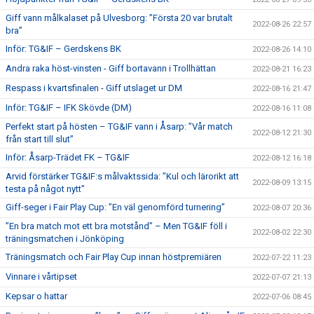
Giff vann målkalaset på Ulvesborg: ”Första 20 var brutalt
2022-08-26 22:57
bra”
Inför: TG&IF – Gerdskens BK
2022-08-26 14:10
Andra raka höst-vinsten - Giff bortavann i Trollhättan
2022-08-21 16:23
Respass i kvartsfinalen - Giff utslaget ur DM
2022-08-16 21:47
Inför: TG&IF – IFK Skövde (DM)
2022-08-16 11:08
Perfekt start på hösten – TG&IF vann i Åsarp: ”Vår match
2022-08-12 21:30
från start till slut”
Inför: Åsarp-Trädet FK – TG&IF
2022-08-12 16:18
Arvid förstärker TG&IF:s målvaktssida: ”Kul och lärorikt att
2022-08-09 13:15
testa på något nytt”
Giff-seger i Fair Play Cup: ”En väl genomförd turnering”
2022-08-07 20:36
”En bra match mot ett bra motstånd” – Men TG&IF föll i
2022-08-02 22:30
träningsmatchen i Jönköping
Träningsmatch och Fair Play Cup innan höstpremiären
2022-07-22 11:23
Vinnare i vårtipset
2022-07-07 21:13
Kepsar o hattar
2022-07-06 08:45