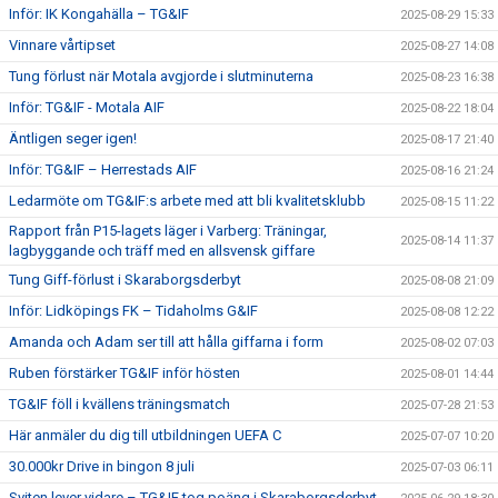
Inför: IK Kongahälla – TG&IF
2025-08-29 15:33
Vinnare vårtipset
2025-08-27 14:08
Tung förlust när Motala avgjorde i slutminuterna
2025-08-23 16:38
Inför: TG&IF - Motala AIF
2025-08-22 18:04
Äntligen seger igen!
2025-08-17 21:40
Inför: TG&IF – Herrestads AIF
2025-08-16 21:24
Ledarmöte om TG&IF:s arbete med att bli kvalitetsklubb
2025-08-15 11:22
Rapport från P15-lagets läger i Varberg: Träningar,
2025-08-14 11:37
lagbyggande och träff med en allsvensk giffare
Tung Giff-förlust i Skaraborgsderbyt
2025-08-08 21:09
Inför: Lidköpings FK – Tidaholms G&IF
2025-08-08 12:22
Amanda och Adam ser till att hålla giffarna i form
2025-08-02 07:03
Ruben förstärker TG&IF inför hösten
2025-08-01 14:44
TG&IF föll i kvällens träningsmatch
2025-07-28 21:53
Här anmäler du dig till utbildningen UEFA C
2025-07-07 10:20
30.000kr Drive in bingon 8 juli
2025-07-03 06:11
Sviten lever vidare – TG&IF tog poäng i Skaraborgsderbyt