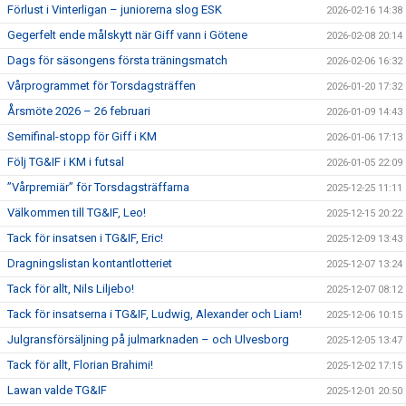
Förlust i Vinterligan – juniorerna slog ESK
2026-02-16 14:38
Gegerfelt ende målskytt när Giff vann i Götene
2026-02-08 20:14
Dags för säsongens första träningsmatch
2026-02-06 16:32
Vårprogrammet för Torsdagsträffen
2026-01-20 17:32
Årsmöte 2026 – 26 februari
2026-01-09 14:43
Semifinal-stopp för Giff i KM
2026-01-06 17:13
Följ TG&IF i KM i futsal
2026-01-05 22:09
”Vårpremiär” för Torsdagsträffarna
2025-12-25 11:11
Välkommen till TG&IF, Leo!
2025-12-15 20:22
Tack för insatsen i TG&IF, Eric!
2025-12-09 13:43
Dragningslistan kontantlotteriet
2025-12-07 13:24
Tack för allt, Nils Liljebo!
2025-12-07 08:12
Tack för insatserna i TG&IF, Ludwig, Alexander och Liam!
2025-12-06 10:15
Julgransförsäljning på julmarknaden – och Ulvesborg
2025-12-05 13:47
Tack för allt, Florian Brahimi!
2025-12-02 17:15
Lawan valde TG&IF
2025-12-01 20:50