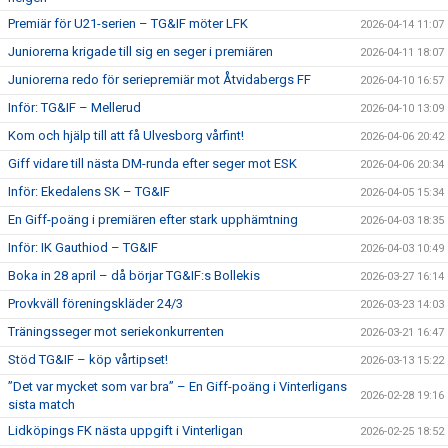
Premiär för U21-serien – TG&IF möter LFK
2026-04-14 11:07
Juniorerna krigade till sig en seger i premiären
2026-04-11 18:07
Juniorerna redo för seriepremiär mot Åtvidabergs FF
2026-04-10 16:57
Inför: TG&IF – Mellerud
2026-04-10 13:09
Kom och hjälp till att få Ulvesborg vårfint!
2026-04-06 20:42
Giff vidare till nästa DM-runda efter seger mot ESK
2026-04-06 20:34
Inför: Ekedalens SK – TG&IF
2026-04-05 15:34
En Giff-poäng i premiären efter stark upphämtning
2026-04-03 18:35
Inför: IK Gauthiod – TG&IF
2026-04-03 10:49
Boka in 28 april – då börjar TG&IF:s Bollekis
2026-03-27 16:14
Provkväll föreningskläder 24/3
2026-03-23 14:03
Träningsseger mot seriekonkurrenten
2026-03-21 16:47
Stöd TG&IF – köp vårtipset!
2026-03-13 15:22
”Det var mycket som var bra” – En Giff-poäng i Vinterligans
2026-02-28 19:16
sista match
Lidköpings FK nästa uppgift i Vinterligan
2026-02-25 18:52