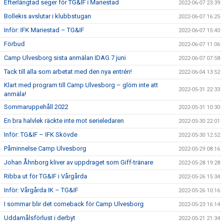
Efterlängtad seger för TG&IF i Mariestad
2022-06-07 23:39
Bollekis avslutar i klubbstugan
2022-06-07 16:25
Inför: IFK Mariestad – TG&IF
2022-06-07 15:40
Förbud
2022-06-07 11:06
Camp Ulvesborg sista anmälan IDAG 7 juni
2022-06-07 07:58
Tack till alla som arbetat med den nya entrén!
2022-06-04 13:52
Klart med program till Camp Ulvesborg – glöm inte att
2022-05-31 22:33
anmäla!
Sommaruppehåll 2022
2022-05-31 10:30
En bra halvlek räckte inte mot serieledaren
2022-05-30 22:01
Inför: TG&IF – IFK Skövde
2022-05-30 12:52
Påminnelse Camp Ulvesborg
2022-05-29 08:16
Johan Åhnborg kliver av uppdraget som Giff-tränare
2022-05-28 19:28
Ribba ut för TG&IF i Vårgårda
2022-05-26 15:34
Inför: Vårgårda IK – TG&IF
2022-05-26 10:16
I sommar blir det comeback för Camp Ulvesborg
2022-05-23 16:14
Uddamålsförlust i derbyt
2022-05-21 21:34