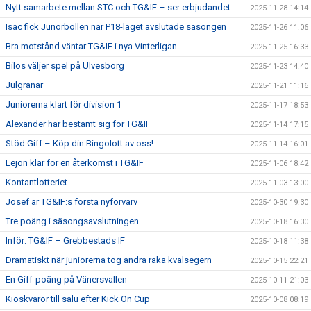
Nytt samarbete mellan STC och TG&IF – ser erbjudandet
2025-11-28 14:14
Isac fick Junorbollen när P18-laget avslutade säsongen
2025-11-26 11:06
Bra motstånd väntar TG&IF i nya Vinterligan
2025-11-25 16:33
Bilos väljer spel på Ulvesborg
2025-11-23 14:40
Julgranar
2025-11-21 11:16
Juniorerna klart för division 1
2025-11-17 18:53
Alexander har bestämt sig för TG&IF
2025-11-14 17:15
Stöd Giff – Köp din Bingolott av oss!
2025-11-14 16:01
Lejon klar för en återkomst i TG&IF
2025-11-06 18:42
Kontantlotteriet
2025-11-03 13:00
Josef är TG&IF:s första nyförvärv
2025-10-30 19:30
Tre poäng i säsongsavslutningen
2025-10-18 16:30
Inför: TG&IF – Grebbestads IF
2025-10-18 11:38
Dramatiskt när juniorerna tog andra raka kvalsegern
2025-10-15 22:21
En Giff-poäng på Vänersvallen
2025-10-11 21:03
Kioskvaror till salu efter Kick On Cup
2025-10-08 08:19