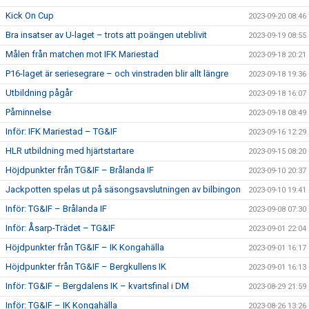
Kick On Cup
2023-09-20 08:46
Bra insatser av U-laget – trots att poängen uteblivit
2023-09-19 08:55
Målen från matchen mot IFK Mariestad
2023-09-18 20:21
P16-laget är seriesegrare – och vinstraden blir allt längre
2023-09-18 19:36
Utbildning pågår
2023-09-18 16:07
Påminnelse
2023-09-18 08:49
Inför: IFK Mariestad – TG&IF
2023-09-16 12:29
HLR utbildning med hjärtstartare
2023-09-15 08:20
Höjdpunkter från TG&IF – Brålanda IF
2023-09-10 20:37
Jackpotten spelas ut på säsongsavslutningen av bilbingon
2023-09-10 19:41
Inför: TG&IF – Brålanda IF
2023-09-08 07:30
Inför: Åsarp-Trädet – TG&IF
2023-09-01 22:04
Höjdpunkter från TG&IF – IK Kongahälla
2023-09-01 16:17
Höjdpunkter från TG&IF – Bergkullens IK
2023-09-01 16:13
Inför: TG&IF – Bergdalens IK – kvartsfinal i DM
2023-08-29 21:59
Inför: TG&IF – IK Kongahälla
2023-08-26 13:26