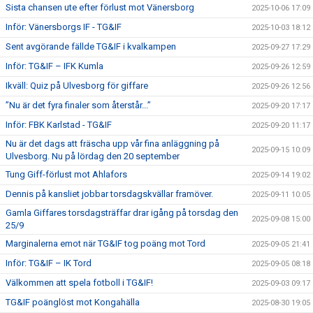
Sista chansen ute efter förlust mot Vänersborg
2025-10-06 17:09
Inför: Vänersborgs IF - TG&IF
2025-10-03 18:12
Sent avgörande fällde TG&IF i kvalkampen
2025-09-27 17:29
Inför: TG&IF – IFK Kumla
2025-09-26 12:59
Ikväll: Quiz på Ulvesborg för giffare
2025-09-26 12:56
”Nu är det fyra finaler som återstår...”
2025-09-20 17:17
Inför: FBK Karlstad - TG&IF
2025-09-20 11:17
Nu är det dags att fräscha upp vår fina anläggning på
2025-09-15 10:09
Ulvesborg. Nu på lördag den 20 september
Tung Giff-förlust mot Ahlafors
2025-09-14 19:02
Dennis på kansliet jobbar torsdagskvällar framöver.
2025-09-11 10:05
Gamla Giffares torsdagsträffar drar igång på torsdag den
2025-09-08 15:00
25/9
Marginalerna emot när TG&IF tog poäng mot Tord
2025-09-05 21:41
Inför: TG&IF – IK Tord
2025-09-05 08:18
Välkommen att spela fotboll i TG&IF!
2025-09-03 09:17
TG&IF poänglöst mot Kongahälla
2025-08-30 19:05