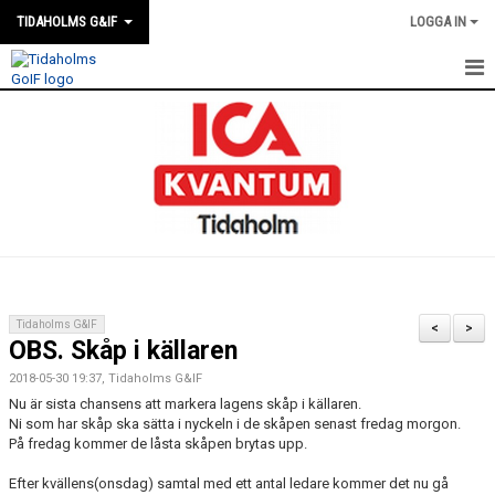
TIDAHOLMS G&IF
LOGGA IN
HEM
FÖRENINGSKALENDERN
NYHETER
KLUBBSTUGAN
KONTAKT
Tidaholms G&IF
<
>
OBS. Skåp i källaren
FÖRENINGEN
2018-05-30 19:37, Tidaholms G&IF
SOUVENIRER
Nu är sista chansens att markera lagens skåp i källaren.
Ni som har skåp ska sätta i nyckeln i de skåpen senast fredag morgon.
På fredag kommer de låsta skåpen brytas upp.
GAMLA GIFFS TORSDAGSTRÄFFAR
Efter kvällens(onsdag) samtal med ett antal ledare kommer det nu gå
MATCHER