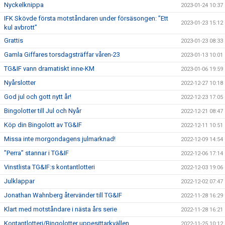
Nyckelknippa
2023-01-24 10:37
IFK Skövde första motståndaren under försäsongen: ”Ett
2023-01-23 15:12
kul avbrott”
Grattis
2023-01-23 08:33
Gamla Giffares torsdagsträffar våren-23
2023-01-13 10:01
TG&IF vann dramatiskt inne-KM
2023-01-06 19:59
Nyårslotter
2022-12-27 10:18
God jul och gott nytt år!
2022-12-23 17:05
Bingolotter till Jul och Nyår
2022-12-21 08:47
Köp din Bingolott av TG&IF
2022-12-11 10:51
Missa inte morgondagens julmarknad!
2022-12-09 14:54
”Perra” stannar i TG&IF
2022-12-06 17:14
Vinstlista TG&IF:s kontantlotteri
2022-12-03 19:06
Julklappar
2022-12-02 07:47
Jonathan Wahnberg återvänder till TG&IF
2022-11-28 16:29
Klart med motståndare i nästa års serie
2022-11-28 16:21
Kontantlotteri/Bingolotter uppesittarkvällen
2022-11-25 10:12