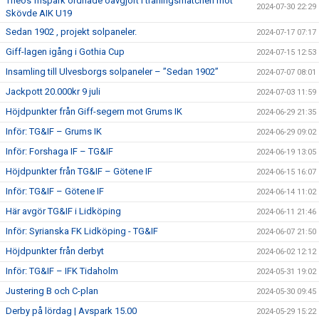
Theos frispark ordnade oavgjort i träningsmatchen mot
2024-07-30 22:29
Skövde AIK U19
Sedan 1902 , projekt solpaneler.
2024-07-17 07:17
Giff-lagen igång i Gothia Cup
2024-07-15 12:53
Insamling till Ulvesborgs solpaneler – ”Sedan 1902”
2024-07-07 08:01
Jackpott 20.000kr 9 juli
2024-07-03 11:59
Höjdpunkter från Giff-segern mot Grums IK
2024-06-29 21:35
Inför: TG&IF – Grums IK
2024-06-29 09:02
Inför: Forshaga IF – TG&IF
2024-06-19 13:05
Höjdpunkter från TG&IF – Götene IF
2024-06-15 16:07
Inför: TG&IF – Götene IF
2024-06-14 11:02
Här avgör TG&IF i Lidköping
2024-06-11 21:46
Inför: Syrianska FK Lidköping - TG&IF
2024-06-07 21:50
Höjdpunkter från derbyt
2024-06-02 12:12
Inför: TG&IF – IFK Tidaholm
2024-05-31 19:02
Justering B och C-plan
2024-05-30 09:45
Derby på lördag | Avspark 15.00
2024-05-29 15:22