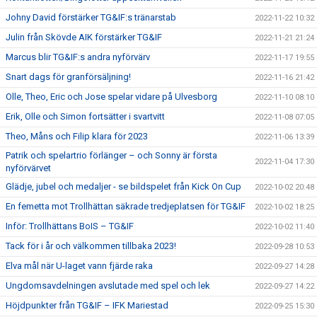
Johny David förstärker TG&IF:s tränarstab
2022-11-22 10:32
Julin från Skövde AIK förstärker TG&IF
2022-11-21 21:24
Marcus blir TG&IF:s andra nyförvärv
2022-11-17 19:55
Snart dags för granförsäljning!
2022-11-16 21:42
Olle, Theo, Eric och Jose spelar vidare på Ulvesborg
2022-11-10 08:10
Erik, Olle och Simon fortsätter i svartvitt
2022-11-08 07:05
Theo, Måns och Filip klara för 2023
2022-11-06 13:39
Patrik och spelartrio förlänger – och Sonny är första
2022-11-04 17:30
nyförvärvet
Glädje, jubel och medaljer - se bildspelet från Kick On Cup
2022-10-02 20:48
En femetta mot Trollhättan säkrade tredjeplatsen för TG&IF
2022-10-02 18:25
Inför: Trollhättans BoIS – TG&IF
2022-10-02 11:40
Tack för i år och välkommen tillbaka 2023!
2022-09-28 10:53
Elva mål när U-laget vann fjärde raka
2022-09-27 14:28
Ungdomsavdelningen avslutade med spel och lek
2022-09-27 14:22
Höjdpunkter från TG&IF – IFK Mariestad
2022-09-25 15:30