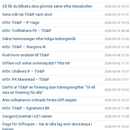
Så får du tillbaka dina glömda saker efter Klassbollen
2026-05-25 14:59
Sena mål när TG&IF vann stort
2026-05-23 15:31
Inför: TG&IF – IF Haga
2026-05-22 18:24
Inför: Trollhättans FK – TG&IF
2026-05-14 08:08
Säker hemmaseger efter tidiga ledningsmål
2026-05-09 16:40
Inför: TG&IF – Wargöns IK
2026-05-09 10:18
Roel Homi ansluter till TG&IF
2026-05-08 13:56
Giffare och söker sommarjobb? Titta hit!
2026-05-06 11:31
Inför: Ulvåkers IF – TG&IF
2026-05-04 15:47
Inför: IFK Mariestad – TG&IF
2026-04-30 13:51
Därför är TG&IF en förening utan träningsavgifter: ”Vi vill
2026-04-29 13:02
vara en förening för alla”
Alex volleykanon ordnade första Giff-segern
2026-04-23 22:07
Inför: TG&IF – Egnahems BK
2026-04-23 11:08
Oavgjord premiär i U21-serien
2026-04-15 12:58
Dags för Giffcupen – här är våra lag som ska kämpa i
2026-04-14 18:20
helgen