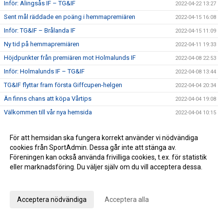
Inför: Alingsås IF – TG&IF
2022-04-22 13:27
Sent mål räddade en poäng i hemmapremiären
2022-04-15 16:08
Inför: TG&IF – Brålanda IF
2022-04-15 11:09
Ny tid på hemmapremiären
2022-04-11 19:33
Höjdpunkter från premiären mot Holmalunds IF
2022-04-08 22:53
Inför: Holmalunds IF – TG&IF
2022-04-08 13:44
TG&IF flyttar fram första Giffcupen-helgen
2022-04-04 20:34
Än finns chans att köpa Vårtips
2022-04-04 19:08
Välkommen till vår nya hemsida
2022-04-04 10:15
Inför: TG&IF – Götene IF (träningsmatch)
2022-04-01 17:10
För att hemsidan ska fungera korrekt använder vi nödvändiga
Bra årspremiär av juniorlaget mot Folkabo
2022-03-24 16:48
cookies från SportAdmin. Dessa går inte att stänga av.
INFO Nya huvudentrèn
2022-03-24 12:27
Föreningen kan också använda frivilliga cookies, t.ex. för statistik
Entrèn
eller marknadsföring. Du väljer själv om du vill acceptera dessa.
2022-03-15 08:41
Anpassa dina val
Inför: Husqvarna FF – TG&IF
2022-03-12 10:50
Inför: TG&IF – IK Gauthiod (träningsmatch)
2022-03-05 07:33
Acceptera nödvändiga
Acceptera alla
Inför: TG&IF – Vänersborgs FK (träningsmatch)
2022-02-25 20:12