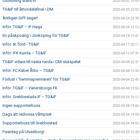
Utbildning ställs in
2025-05-02 10:59
TG&IF till åttondelsfinal i DM
2025-04-29 22:02
Äntligen Giff-seger!
2025-04-24 22:34
Inför: TG&IF – IF Haga
2025-04-24 12:12
En påskpoäng i Jönköping för TG&IF
2025-04-18 15:41
Inför: IK Tord - TG&IF
2025-04-17 20:11
Inför: IFK Kumla – TG&IF
2025-04-12 07:31
TG&IF vidare till nästa runda i DM-slutspelet
2025-04-08 22:37
Inför: FC Kabel Åttio – TG&IF
2025-04-08 15:54
Förlust i ”hemmapremiären” för TG&IF
2025-04-04 22:45
Inför: TG&IF – Vänersborgs FK
2025-04-04 13:55
Inför: Grebbestads IF – TG&IF
2025-03-29 10:12
Ingen supporterbuss
2025-03-28 19:06
Dags att redovisa Vårtipset
2025-03-24 19:04
Supporterbuss till Grebbestad
2025-03-24 18:55
Fixardag på Ulvesborg!
2025-03-23 12:29