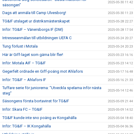
2025-05-30 11:42
säsongen”
Dags att anmäla till Camp Ulvesborg!
2025-05-30 11:23
TG&IF utslaget ur distriksmästerskapet
2025-05-28 22:27
Inför: TG&IF – Vänersborgs IF (DM)
2025-05-28 17:54
Intresseanmälan till utbildningen UEFA C
2025-05-24 20:27
Tung förlust i Motala
2025-05-24 20:23
Här är Giff-laget som gärna blir fler!
2025-05-23 16:16
Inför: Motala AIF – TG&IF
2025-05-23 14:12
Gegerfelt ordnade en Giff-poäng mot Ahlafors
2025-05-17 16:48
Inför: TG&IF – Ahlafors IF
2025-05-16 21:33
Tuffare serie för juniorerna: ”Utveckla spelarna inför nästa
2025-05-14 12:46
steg”
Säsongens första bortavinst för TG&IF
2025-05-09 21:44
Inför: Skara FC – TG&IF
2025-05-09 14:52
TG&IF kunde inte sno poäng av Kongahälla
2025-05-04 18:40
Inför: TG&IF – IK Kongahälla
2025-05-04 06:36