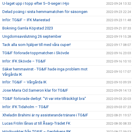
U-laget upp i topp efter 5–0-seger i Hjo
2022-09-24 13:32
Delad poäng i sista hemmamatchen för säsongen
2022-09-23 22:24
Inför: TG&IF – IFK Mariestad
2022-09-23 11:48
Bokning Gamla Köpstad 2023
2022-09-21 07:33
Ungdomsavslutning 26 september
2022-09-19 15:28
Tack alla som hjälper till med våra cuper!
2022-09-17 08:07
TG&IF förlorade toppmatchen i Skövde
2022-09-16 23:03
Inför: IFK Skövde – TG&IF
2022-09-16 10:10
Säker hemmavinst - TG&IF hade inga problem mot
2022-09-10 17:07
Vårgårda IK
Inför: TG&IF – Vårgårda IK
2022-09-10 09:59
Jose Maria Cid Sameron klar för TG&IF
2022-09-09 14:13
TG&IF förlorade derbyt: ”Vi var inte tillräckligt bra”
2022-09-03 20:03
Inför: IFK Tidaholm – TG&IF
2022-09-03 07:23
Xheladin Brahimi är ny assisterande tränare i TG&IF
2022-08-31 19:57
Lucas Frölin lånas ut till Åsarp-Trädet FK
2022-08-30 08:33
Höjdpunkter från TG&IF – Gerdskens BK
2022-08-27 09:53