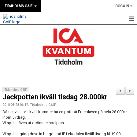
TIDAHOLMS G&IF
LOGGA IN
HEM
FÖRENINGSKALENDERN
NYHETER
KLUBBSTUGAN
KONTAKT
Tidaholms G&IF
<
>
Jackpotten ikväll tisdag 28.000kr
FÖRENINGEN
2018-08-28 06:17, Tidaholms G&IF
SOUVENIRER
Då ser vi att vi i kväll kommer ha en pott på Freeplayen på hela 28.000kr
inom 57drag.
Vi spelar även ut ordinarie spelplan.
GAMLA GIFFS TORSDAGSTRÄFFAR
Vi spelar igång drive in bingon på IP i ekedalen ikväll tisdag kl 19.00
MATCHER