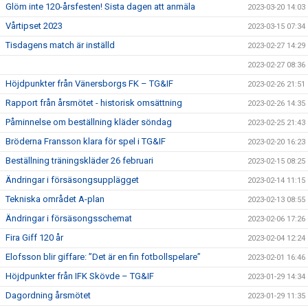
Glöm inte 120-årsfesten! Sista dagen att anmäla
2023-03-20 14:03
Vårtipset 2023
2023-03-15 07:34
Tisdagens match är inställd
2023-02-27 14:29
2023-02-27 08:36
Höjdpunkter från Vänersborgs FK – TG&IF
2023-02-26 21:51
Rapport från årsmötet - historisk omsättning
2023-02-26 14:35
Påminnelse om beställning kläder söndag
2023-02-25 21:43
Bröderna Fransson klara för spel i TG&IF
2023-02-20 16:23
Beställning träningskläder 26 februari
2023-02-15 08:25
Ändringar i försäsongsupplägget
2023-02-14 11:15
Tekniska området A-plan
2023-02-13 08:55
Ändringar i försäsongsschemat
2023-02-06 17:26
Fira Giff 120 år
2023-02-04 12:24
Elofsson blir giffare: ”Det är en fin fotbollspelare”
2023-02-01 16:46
Höjdpunkter från IFK Skövde – TG&IF
2023-01-29 14:34
Dagordning årsmötet
2023-01-29 11:35