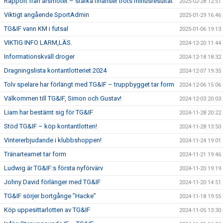
Rapport från årsmötet – starka finanser trots minusresultat
2025-02-28 12:51
Viktigt angående SportAdmin
2025-01-29 16:46
TG&IF vann KM i futsal
2025-01-06 19:13
VIKTIG INFO LARM,LÄS.
2024-12-20 11:44
Informationskväll droger
2024-12-18 18:32
Dragningslista kontantlotteriet 2024
2024-12-07 19:35
Tolv spelare har förlängt med TG&IF – truppbygget tar form
2024-12-06 15:06
Välkommen till TG&IF, Simon och Gustav!
2024-12-03 20:03
Liam har bestämt sig för TG&IF
2024-11-28 20:22
Stöd TG&IF – köp kontantlotten!
2024-11-28 13:50
Vintererbjudande i klubbshoppen!
2024-11-24 19:01
Tränarteamet tar form
2024-11-21 19:46
Ludwig är TG&IF:s första nyförvärv
2024-11-20 19:19
Johny David förlänger med TG&IF
2024-11-20 14:51
TG&IF sörjer bortgånge ”Hacke”
2024-11-18 19:55
Köp uppesittarlotten av TG&IF
2024-11-05 13:30