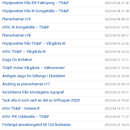
Höjdpunkter från IFK Falköping – TG&IF
2023-05-08 21:36
Höjdpunkter från IK Kongahälla – TG&IF
2023-05-08 21:28
Planschemat v19
2023-05-08 08:32
Inför: IK Kongahälla – TG&IF
2023-05-07 10:55
Planschemat v18
2023-05-02 08:57
Höjdpunkter från TG&IF – Vårgårda IK
2023-04-29 22:36
Inför: TG&IF – Vårgårda IK
2023-04-28 16:52
Dags för Bollekis!
2023-04-27 15:21
TG&IF möter Vårgårda – Välkommen!
2023-04-27 14:09
Äntligen dags för bilbingo i Ekedalen!
2023-04-26 20:58
Ändring av planschemat v17
2023-04-26 08:14
Se bilderna från söndagens cupspel!
2023-04-23 18:51
Tack alla ni som varit en del av Giffcupen 2023!
2023-04-23 18:00
Inför TG&IF - Götene IF
2023-04-14 07:15
Inför: IFK Uddevalla – TG&IF
2023-04-06 11:37
Förlängd anmälningstid till 120-årsfesten
2023-03-24 18:03