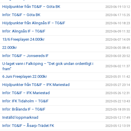
Höjdpunkter från TG&IF – Göta BK
2023-06-19 13:12
Inför: TG&IF – Göta BK
2023-06-17 15:25
Höjdpunkter från Alingsås IF – TG&IF
2023-06-10 18:23
Inför: Alingsås IF – TG&IF
2023-06-09 11:32
13/6 Freeplayen 24.000kr
2023-06-07 14:09
22.000kr
2023-06-05 08:45
Inför: TG&IF – Jonsereds IF
2023-06-03 20:52
U-laget vann i Falköping – ”Det gick undan ordentligt i
2023-06-02 11:37
fram”
6 Juni Freeplayen 22.000kr
2023-05-31 11:42
Höjdpunkter från TG&IF – IFK Mariestad
2023-05-27 23:14
Inför: TG&IF – IFK Mariestad
2023-05-26 12:31
Inför: IFK Tidaholm – TG&IF
2023-05-22 13:43
Inför: Brålanda IF – TG&IF
2023-05-18 09:55
Inställd loppmarknad
2023-05-12 17:49
Inför: TG&IF – Åsarp-Trädet FK
2023-05-12 13:59