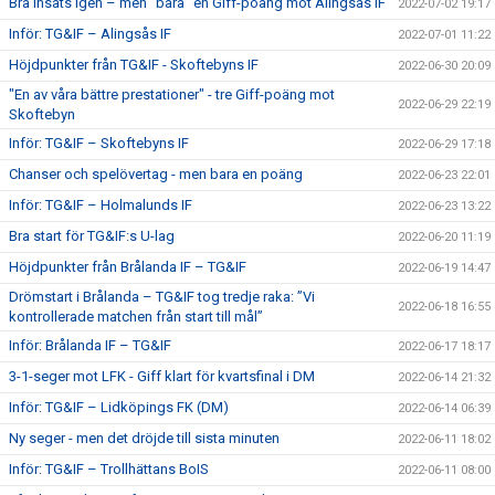
Bra insats igen – men ”bara” en Giff-poäng mot Alingsås IF
2022-07-02 19:17
Inför: TG&IF – Alingsås IF
2022-07-01 11:22
Höjdpunkter från TG&IF - Skoftebyns IF
2022-06-30 20:09
"En av våra bättre prestationer" - tre Giff-poäng mot
2022-06-29 22:19
Skoftebyn
Inför: TG&IF – Skoftebyns IF
2022-06-29 17:18
Chanser och spelövertag - men bara en poäng
2022-06-23 22:01
Inför: TG&IF – Holmalunds IF
2022-06-23 13:22
Bra start för TG&IF:s U-lag
2022-06-20 11:19
Höjdpunkter från Brålanda IF – TG&IF
2022-06-19 14:47
Drömstart i Brålanda – TG&IF tog tredje raka: ”Vi
2022-06-18 16:55
kontrollerade matchen från start till mål”
Inför: Brålanda IF – TG&IF
2022-06-17 18:17
3-1-seger mot LFK - Giff klart för kvartsfinal i DM
2022-06-14 21:32
Inför: TG&IF – Lidköpings FK (DM)
2022-06-14 06:39
Ny seger - men det dröjde till sista minuten
2022-06-11 18:02
Inför: TG&IF – Trollhättans BoIS
2022-06-11 08:00