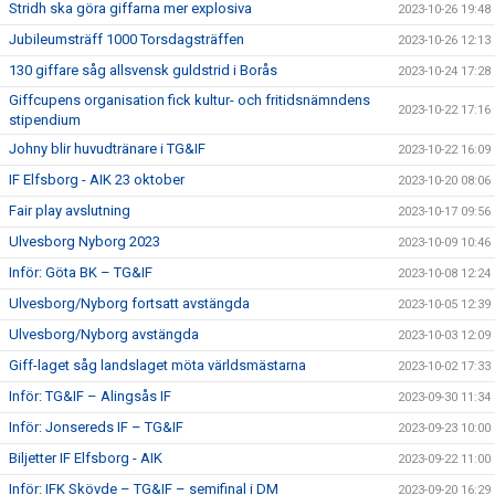
Stridh ska göra giffarna mer explosiva
2023-10-26 19:48
Jubileumsträff 1000 Torsdagsträffen
2023-10-26 12:13
130 giffare såg allsvensk guldstrid i Borås
2023-10-24 17:28
Giffcupens organisation fick kultur- och fritidsnämndens
2023-10-22 17:16
stipendium
Johny blir huvudtränare i TG&IF
2023-10-22 16:09
IF Elfsborg - AIK 23 oktober
2023-10-20 08:06
Fair play avslutning
2023-10-17 09:56
Ulvesborg Nyborg 2023
2023-10-09 10:46
Inför: Göta BK – TG&IF
2023-10-08 12:24
Ulvesborg/Nyborg fortsatt avstängda
2023-10-05 12:39
Ulvesborg/Nyborg avstängda
2023-10-03 12:09
Giff-laget såg landslaget möta världsmästarna
2023-10-02 17:33
Inför: TG&IF – Alingsås IF
2023-09-30 11:34
Inför: Jonsereds IF – TG&IF
2023-09-23 10:00
Biljetter IF Elfsborg - AIK
2023-09-22 11:00
Inför: IFK Skövde – TG&IF – semifinal i DM
2023-09-20 16:29