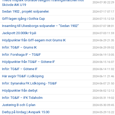
Theos frispark ordnade oavgjort i träningsmatchen mot
2024-07-30 22:29
Skövde AIK U19
Sedan 1902 , projekt solpaneler.
2024-07-17 07:17
Giff-lagen igång i Gothia Cup
2024-07-15 12:53
Insamling till Ulvesborgs solpaneler – ”Sedan 1902”
2024-07-07 08:01
Jackpott 20.000kr 9 juli
2024-07-03 11:59
Höjdpunkter från Giff-segern mot Grums IK
2024-06-29 21:35
Inför: TG&IF – Grums IK
2024-06-29 09:02
Inför: Forshaga IF – TG&IF
2024-06-19 13:05
Höjdpunkter från TG&IF – Götene IF
2024-06-15 16:07
Inför: TG&IF – Götene IF
2024-06-14 11:02
Här avgör TG&IF i Lidköping
2024-06-11 21:46
Inför: Syrianska FK Lidköping - TG&IF
2024-06-07 21:50
Höjdpunkter från derbyt
2024-06-02 12:12
Inför: TG&IF – IFK Tidaholm
2024-05-31 19:02
Justering B och C-plan
2024-05-30 09:45
Derby på lördag | Avspark 15.00
2024-05-29 15:22