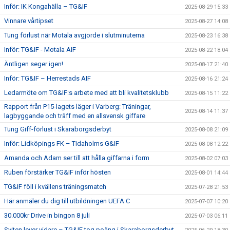
Inför: IK Kongahälla – TG&IF
2025-08-29 15:33
Vinnare vårtipset
2025-08-27 14:08
Tung förlust när Motala avgjorde i slutminuterna
2025-08-23 16:38
Inför: TG&IF - Motala AIF
2025-08-22 18:04
Äntligen seger igen!
2025-08-17 21:40
Inför: TG&IF – Herrestads AIF
2025-08-16 21:24
Ledarmöte om TG&IF:s arbete med att bli kvalitetsklubb
2025-08-15 11:22
Rapport från P15-lagets läger i Varberg: Träningar,
2025-08-14 11:37
lagbyggande och träff med en allsvensk giffare
Tung Giff-förlust i Skaraborgsderbyt
2025-08-08 21:09
Inför: Lidköpings FK – Tidaholms G&IF
2025-08-08 12:22
Amanda och Adam ser till att hålla giffarna i form
2025-08-02 07:03
Ruben förstärker TG&IF inför hösten
2025-08-01 14:44
TG&IF föll i kvällens träningsmatch
2025-07-28 21:53
Här anmäler du dig till utbildningen UEFA C
2025-07-07 10:20
30.000kr Drive in bingon 8 juli
2025-07-03 06:11
Sviten lever vidare – TG&IF tog poäng i Skaraborgsderbyt