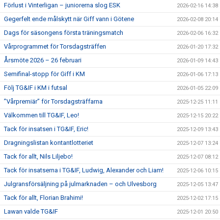
Förlust i Vinterligan – juniorerna slog ESK
2026-02-16 14:38
Gegerfelt ende målskytt när Giff vann i Götene
2026-02-08 20:14
Dags för säsongens första träningsmatch
2026-02-06 16:32
Vårprogrammet för Torsdagsträffen
2026-01-20 17:32
Årsmöte 2026 – 26 februari
2026-01-09 14:43
Semifinal-stopp för Giff i KM
2026-01-06 17:13
Följ TG&IF i KM i futsal
2026-01-05 22:09
”Vårpremiär” för Torsdagsträffarna
2025-12-25 11:11
Välkommen till TG&IF, Leo!
2025-12-15 20:22
Tack för insatsen i TG&IF, Eric!
2025-12-09 13:43
Dragningslistan kontantlotteriet
2025-12-07 13:24
Tack för allt, Nils Liljebo!
2025-12-07 08:12
Tack för insatserna i TG&IF, Ludwig, Alexander och Liam!
2025-12-06 10:15
Julgransförsäljning på julmarknaden – och Ulvesborg
2025-12-05 13:47
Tack för allt, Florian Brahimi!
2025-12-02 17:15
Lawan valde TG&IF
2025-12-01 20:50