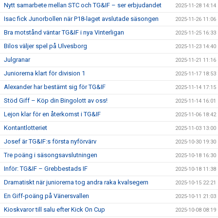
Nytt samarbete mellan STC och TG&IF – ser erbjudandet
2025-11-28 14:14
Isac fick Junorbollen när P18-laget avslutade säsongen
2025-11-26 11:06
Bra motstånd väntar TG&IF i nya Vinterligan
2025-11-25 16:33
Bilos väljer spel på Ulvesborg
2025-11-23 14:40
Julgranar
2025-11-21 11:16
Juniorerna klart för division 1
2025-11-17 18:53
Alexander har bestämt sig för TG&IF
2025-11-14 17:15
Stöd Giff – Köp din Bingolott av oss!
2025-11-14 16:01
Lejon klar för en återkomst i TG&IF
2025-11-06 18:42
Kontantlotteriet
2025-11-03 13:00
Josef är TG&IF:s första nyförvärv
2025-10-30 19:30
Tre poäng i säsongsavslutningen
2025-10-18 16:30
Inför: TG&IF – Grebbestads IF
2025-10-18 11:38
Dramatiskt när juniorerna tog andra raka kvalsegern
2025-10-15 22:21
En Giff-poäng på Vänersvallen
2025-10-11 21:03
Kioskvaror till salu efter Kick On Cup
2025-10-08 08:19