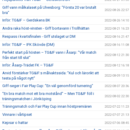
Giff vann målkalaset på Ulvesborg: ”Första 20 var brutalt
2022-08-26 22:57
bra”
Inför: TG&IF – Gerdskens BK
2022-08-26 14:10
Andra raka höst-vinsten - Giff bortavann i Trollhättan
2022-08-21 16:23
Respass i kvartsfinalen - Giff utslaget ur DM
2022-08-16 21:47
Inför: TG&IF – IFK Skövde (DM)
2022-08-16 11:08
Perfekt start på hösten – TG&IF vann i Åsarp: ”Vår match
2022-08-12 21:30
från start till slut”
Inför: Åsarp-Trädet FK – TG&IF
2022-08-12 16:18
Arvid förstärker TG&IF:s målvaktssida: ”Kul och lärorikt att
2022-08-09 13:15
testa på något nytt”
Giff-seger i Fair Play Cup: ”En väl genomförd turnering”
2022-08-07 20:36
”En bra match mot ett bra motstånd” – Men TG&IF föll i
2022-08-02 22:30
träningsmatchen i Jönköping
Träningsmatch och Fair Play Cup innan höstpremiären
2022-07-22 11:23
Vinnare i vårtipset
2022-07-07 21:13
Kepsar o hattar
2022-07-06 08:45