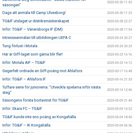
2025-05-30 11:42
säsongen”
Dags att anmäla till Camp Ulvesborg!
2025-05-30 11:23
TG&IF utslaget ur distriksmästerskapet
2025-05-28 22:27
Inför: TG&IF – Vänersborgs IF (DM)
2025-05-28 17:54
Intresseanmälan till utbildningen UEFA C
2025-05-24 20:27
Tung förlust i Motala
2025-05-24 20:23
Här är Giff-laget som gärna blir fler!
2025-05-23 16:16
Inför: Motala AIF – TG&IF
2025-05-23 14:12
Gegerfelt ordnade en Giff-poäng mot Ahlafors
2025-05-17 16:48
Inför: TG&IF – Ahlafors IF
2025-05-16 21:33
Tuffare serie för juniorerna: ”Utveckla spelarna inför nästa
2025-05-14 12:46
steg”
Säsongens första bortavinst för TG&IF
2025-05-09 21:44
Inför: Skara FC – TG&IF
2025-05-09 14:52
TG&IF kunde inte sno poäng av Kongahälla
2025-05-04 18:40
Inför: TG&IF – IK Kongahälla
2025-05-04 06:36