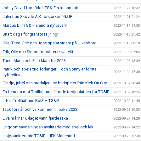
Johny David förstärker TG&IF:s tränarstab
2022-11-22 10:32
Julin från Skövde AIK förstärker TG&IF
2022-11-21 21:24
Marcus blir TG&IF:s andra nyförvärv
2022-11-17 19:55
Snart dags för granförsäljning!
2022-11-16 21:42
Olle, Theo, Eric och Jose spelar vidare på Ulvesborg
2022-11-10 08:10
Erik, Olle och Simon fortsätter i svartvitt
2022-11-08 07:05
Theo, Måns och Filip klara för 2023
2022-11-06 13:39
Patrik och spelartrio förlänger – och Sonny är första
2022-11-04 17:30
nyförvärvet
Glädje, jubel och medaljer - se bildspelet från Kick On Cup
2022-10-02 20:48
En femetta mot Trollhättan säkrade tredjeplatsen för TG&IF
2022-10-02 18:25
Inför: Trollhättans BoIS – TG&IF
2022-10-02 11:40
Tack för i år och välkommen tillbaka 2023!
2022-09-28 10:53
Elva mål när U-laget vann fjärde raka
2022-09-27 14:28
Ungdomsavdelningen avslutade med spel och lek
2022-09-27 14:22
Höjdpunkter från TG&IF – IFK Mariestad
2022-09-25 15:30