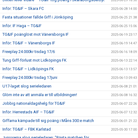
2025-06-29 18:30
Inför: TG&IF – Skara FC
2025-06-28 14:00
Fasta situationer fällde Giff i Jönköping
2025-06-25 21:38
Inför: IF Haga – TG&IF
2025-06-25 15:06
TG&IF poänglöst mot Vänersborgs IF
2025-06-19 23:17
Inför: TG&IF – Vänersborgs IF
2025-06-19 14:47
Freeplay 24.000kr tisdag 17/6
2025-06-16 18:09
Tung Giff-förlust mot Lidköpings FK
2025-06-13 22:14
Inför: TG&IF – Lidköpings FK
2025-06-13 13:57
Freeplay 24.000kr tisdag 17juni
2025-06-13 09:43
U17-laget slog serieledaren
2025-06-08 21:01
Glöm inte av att anmäla er till utbildningen!
2025-06-08 16:32
Jobbig nationaldagshelg för TG&IF
2025-06-07 22:26
Inför: Herrestads AIF – TG&IF
2025-06-07 12:32
Giffarna kämpade till sig poäng i Måns 300:e match
2025-06-01 21:22
Inför: TG&IF – FBK Karlstad
2025-05-30 17:00
Juniorerna slog serieledaren: ”Bästa matchen för