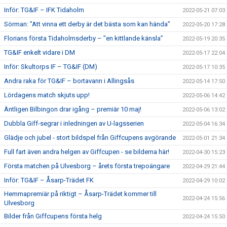
Inför: TG&IF – IFK Tidaholm
2022-05-21 07:03
Sörman: ”Att vinna ett derby är det bästa som kan hända”
2022-05-20 17:28
Florians första Tidaholmsderby – ”en kittlande känsla”
2022-05-19 20:35
TG&IF enkelt vidare i DM
2022-05-17 22:04
Inför: Skultorps IF – TG&IF (DM)
2022-05-17 10:35
Andra raka för TG&IF – bortavann i Allingsås
2022-05-14 17:50
Lördagens match skjuts upp!
2022-05-06 14:42
Äntligen Bilbingon drar igång – premiär 10 maj!
2022-05-06 13:02
Dubbla Giff-segrar i inledningen av U-lagsserien
2022-05-04 16:34
Glädje och jubel - stort bildspel från Giffcupens avgörande
2022-05-01 21:34
Full fart även andra helgen av Giffcupen - se bilderna här!
2022-04-30 15:23
Första matchen på Ulvesborg – årets första trepoängare
2022-04-29 21:44
Inför: TG&IF – Åsarp-Trädet FK
2022-04-29 10:02
Hemmapremiär på riktigt – Åsarp-Trädet kommer till
2022-04-24 15:56
Ulvesborg
Bilder från Giffcupens första helg
2022-04-24 15:50