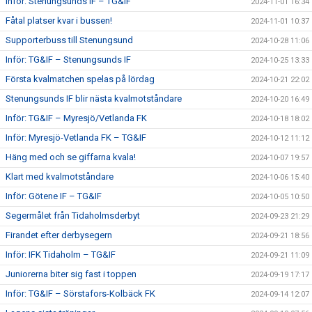
Inför: Stenungsunds IF – TG&IF
2024-11-01 16:34
Fåtal platser kvar i bussen!
2024-11-01 10:37
Supporterbuss till Stenungsund
2024-10-28 11:06
Inför: TG&IF – Stenungsunds IF
2024-10-25 13:33
Första kvalmatchen spelas på lördag
2024-10-21 22:02
Stenungsunds IF blir nästa kvalmotståndare
2024-10-20 16:49
Inför: TG&IF – Myresjö/Vetlanda FK
2024-10-18 18:02
Inför: Myresjö-Vetlanda FK – TG&IF
2024-10-12 11:12
Häng med och se giffarna kvala!
2024-10-07 19:57
Klart med kvalmotståndare
2024-10-06 15:40
Inför: Götene IF – TG&IF
2024-10-05 10:50
Segermålet från Tidaholmsderbyt
2024-09-23 21:29
Firandet efter derbysegern
2024-09-21 18:56
Inför: IFK Tidaholm – TG&IF
2024-09-21 11:09
Juniorerna biter sig fast i toppen
2024-09-19 17:17
Inför: TG&IF – Sörstafors-Kolbäck FK
2024-09-14 12:07