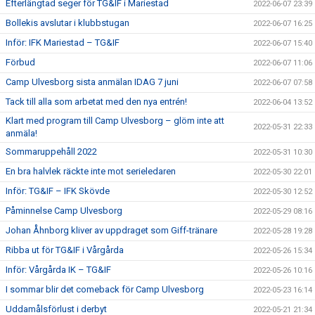
Efterlängtad seger för TG&IF i Mariestad
2022-06-07 23:39
Bollekis avslutar i klubbstugan
2022-06-07 16:25
Inför: IFK Mariestad – TG&IF
2022-06-07 15:40
Förbud
2022-06-07 11:06
Camp Ulvesborg sista anmälan IDAG 7 juni
2022-06-07 07:58
Tack till alla som arbetat med den nya entrén!
2022-06-04 13:52
Klart med program till Camp Ulvesborg – glöm inte att
2022-05-31 22:33
anmäla!
Sommaruppehåll 2022
2022-05-31 10:30
En bra halvlek räckte inte mot serieledaren
2022-05-30 22:01
Inför: TG&IF – IFK Skövde
2022-05-30 12:52
Påminnelse Camp Ulvesborg
2022-05-29 08:16
Johan Åhnborg kliver av uppdraget som Giff-tränare
2022-05-28 19:28
Ribba ut för TG&IF i Vårgårda
2022-05-26 15:34
Inför: Vårgårda IK – TG&IF
2022-05-26 10:16
I sommar blir det comeback för Camp Ulvesborg
2022-05-23 16:14
Uddamålsförlust i derbyt
2022-05-21 21:34