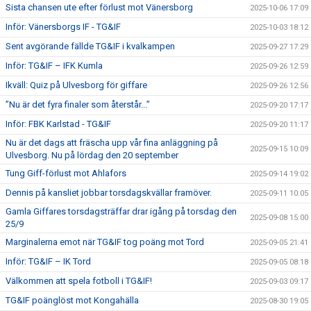
Sista chansen ute efter förlust mot Vänersborg
2025-10-06 17:09
Inför: Vänersborgs IF - TG&IF
2025-10-03 18:12
Sent avgörande fällde TG&IF i kvalkampen
2025-09-27 17:29
Inför: TG&IF – IFK Kumla
2025-09-26 12:59
Ikväll: Quiz på Ulvesborg för giffare
2025-09-26 12:56
”Nu är det fyra finaler som återstår...”
2025-09-20 17:17
Inför: FBK Karlstad - TG&IF
2025-09-20 11:17
Nu är det dags att fräscha upp vår fina anläggning på
2025-09-15 10:09
Ulvesborg. Nu på lördag den 20 september
Tung Giff-förlust mot Ahlafors
2025-09-14 19:02
Dennis på kansliet jobbar torsdagskvällar framöver.
2025-09-11 10:05
Gamla Giffares torsdagsträffar drar igång på torsdag den
2025-09-08 15:00
25/9
Marginalerna emot när TG&IF tog poäng mot Tord
2025-09-05 21:41
Inför: TG&IF – IK Tord
2025-09-05 08:18
Välkommen att spela fotboll i TG&IF!
2025-09-03 09:17
TG&IF poänglöst mot Kongahälla
2025-08-30 19:05