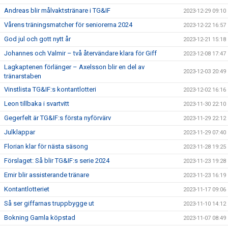
Andreas blir målvaktstränare i TG&IF
2023-12-29 09:10
Vårens träningsmatcher för seniorerna 2024
2023-12-22 16:57
God jul och gott nytt år
2023-12-21 15:18
Johannes och Valmir – två återvändare klara för Giff
2023-12-08 17:47
Lagkaptenen förlänger – Axelsson blir en del av
2023-12-03 20:49
tränarstaben
Vinstlista TG&IF:s kontantlotteri
2023-12-02 16:16
Leon tillbaka i svartvitt
2023-11-30 22:10
Gegerfelt är TG&IF:s första nyförvärv
2023-11-29 22:12
Julklappar
2023-11-29 07:40
Florian klar för nästa säsong
2023-11-28 19:25
Förslaget: Så blir TG&IF:s serie 2024
2023-11-23 19:28
Emir blir assisterande tränare
2023-11-23 16:19
Kontantlotteriet
2023-11-17 09:06
Så ser giffarnas truppbygge ut
2023-11-10 14:12
Bokning Gamla köpstad
2023-11-07 08:49