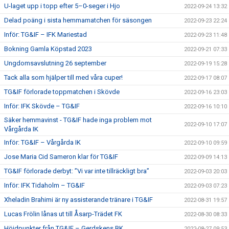
U-laget upp i topp efter 5–0-seger i Hjo
2022-09-24 13:32
Delad poäng i sista hemmamatchen för säsongen
2022-09-23 22:24
Inför: TG&IF – IFK Mariestad
2022-09-23 11:48
Bokning Gamla Köpstad 2023
2022-09-21 07:33
Ungdomsavslutning 26 september
2022-09-19 15:28
Tack alla som hjälper till med våra cuper!
2022-09-17 08:07
TG&IF förlorade toppmatchen i Skövde
2022-09-16 23:03
Inför: IFK Skövde – TG&IF
2022-09-16 10:10
Säker hemmavinst - TG&IF hade inga problem mot
2022-09-10 17:07
Vårgårda IK
Inför: TG&IF – Vårgårda IK
2022-09-10 09:59
Jose Maria Cid Sameron klar för TG&IF
2022-09-09 14:13
TG&IF förlorade derbyt: ”Vi var inte tillräckligt bra”
2022-09-03 20:03
Inför: IFK Tidaholm – TG&IF
2022-09-03 07:23
Xheladin Brahimi är ny assisterande tränare i TG&IF
2022-08-31 19:57
Lucas Frölin lånas ut till Åsarp-Trädet FK
2022-08-30 08:33
Höjdpunkter från TG&IF – Gerdskens BK
2022-08-27 09:53