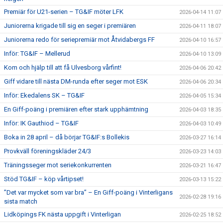
Premiär för U21-serien – TG&IF möter LFK
2026-04-14 11:07
Juniorerna krigade till sig en seger i premiären
2026-04-11 18:07
Juniorerna redo för seriepremiär mot Åtvidabergs FF
2026-04-10 16:57
Inför: TG&IF – Mellerud
2026-04-10 13:09
Kom och hjälp till att få Ulvesborg vårfint!
2026-04-06 20:42
Giff vidare till nästa DM-runda efter seger mot ESK
2026-04-06 20:34
Inför: Ekedalens SK – TG&IF
2026-04-05 15:34
En Giff-poäng i premiären efter stark upphämtning
2026-04-03 18:35
Inför: IK Gauthiod – TG&IF
2026-04-03 10:49
Boka in 28 april – då börjar TG&IF:s Bollekis
2026-03-27 16:14
Provkväll föreningskläder 24/3
2026-03-23 14:03
Träningsseger mot seriekonkurrenten
2026-03-21 16:47
Stöd TG&IF – köp vårtipset!
2026-03-13 15:22
”Det var mycket som var bra” – En Giff-poäng i Vinterligans
2026-02-28 19:16
sista match
Lidköpings FK nästa uppgift i Vinterligan
2026-02-25 18:52