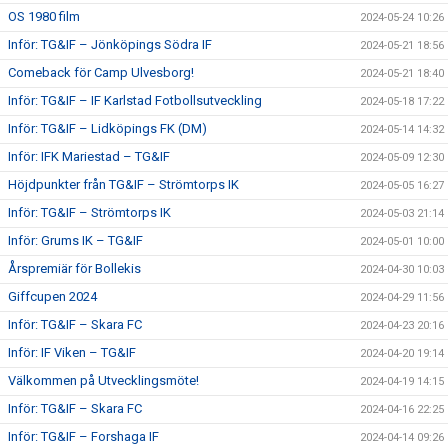
OS 1980 film
2024-05-24 10:26
Inför: TG&IF – Jönköpings Södra IF
2024-05-21 18:56
Comeback för Camp Ulvesborg!
2024-05-21 18:40
Inför: TG&IF – IF Karlstad Fotbollsutveckling
2024-05-18 17:22
Inför: TG&IF – Lidköpings FK (DM)
2024-05-14 14:32
Inför: IFK Mariestad – TG&IF
2024-05-09 12:30
Höjdpunkter från TG&IF – Strömtorps IK
2024-05-05 16:27
Inför: TG&IF – Strömtorps IK
2024-05-03 21:14
Inför: Grums IK – TG&IF
2024-05-01 10:00
Årspremiär för Bollekis
2024-04-30 10:03
Giffcupen 2024
2024-04-29 11:56
Inför: TG&IF – Skara FC
2024-04-23 20:16
Inför: IF Viken – TG&IF
2024-04-20 19:14
Välkommen på Utvecklingsmöte!
2024-04-19 14:15
Inför: TG&IF – Skara FC
2024-04-16 22:25
Inför: TG&IF – Forshaga IF
2024-04-14 09:26