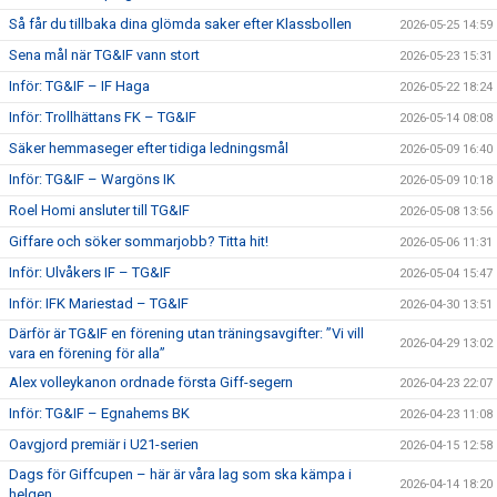
Så får du tillbaka dina glömda saker efter Klassbollen
2026-05-25 14:59
Sena mål när TG&IF vann stort
2026-05-23 15:31
Inför: TG&IF – IF Haga
2026-05-22 18:24
Inför: Trollhättans FK – TG&IF
2026-05-14 08:08
Säker hemmaseger efter tidiga ledningsmål
2026-05-09 16:40
Inför: TG&IF – Wargöns IK
2026-05-09 10:18
Roel Homi ansluter till TG&IF
2026-05-08 13:56
Giffare och söker sommarjobb? Titta hit!
2026-05-06 11:31
Inför: Ulvåkers IF – TG&IF
2026-05-04 15:47
Inför: IFK Mariestad – TG&IF
2026-04-30 13:51
Därför är TG&IF en förening utan träningsavgifter: ”Vi vill
2026-04-29 13:02
vara en förening för alla”
Alex volleykanon ordnade första Giff-segern
2026-04-23 22:07
Inför: TG&IF – Egnahems BK
2026-04-23 11:08
Oavgjord premiär i U21-serien
2026-04-15 12:58
Dags för Giffcupen – här är våra lag som ska kämpa i
2026-04-14 18:20
helgen