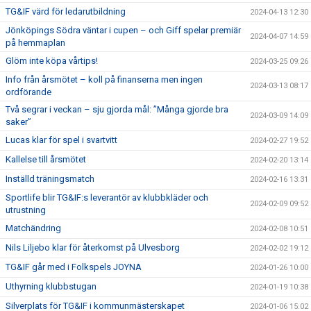
TG&IF värd för ledarutbildning
2024-04-13 12:30
Jönköpings Södra väntar i cupen – och Giff spelar premiär
2024-04-07 14:59
på hemmaplan
Glöm inte köpa vårtips!
2024-03-25 09:26
Info från årsmötet – koll på finanserna men ingen
2024-03-13 08:17
ordförande
Två segrar i veckan – sju gjorda mål: ”Många gjorde bra
2024-03-09 14:09
saker”
Lucas klar för spel i svartvitt
2024-02-27 19:52
Kallelse till årsmötet
2024-02-20 13:14
Inställd träningsmatch
2024-02-16 13:31
Sportlife blir TG&IF:s leverantör av klubbkläder och
2024-02-09 09:52
utrustning
Matchändring
2024-02-08 10:51
Nils Liljebo klar för återkomst på Ulvesborg
2024-02-02 19:12
TG&IF går med i Folkspels JOYNA
2024-01-26 10:00
Uthyrning klubbstugan
2024-01-19 10:38
Silverplats för TG&IF i kommunmästerskapet
2024-01-06 15:02