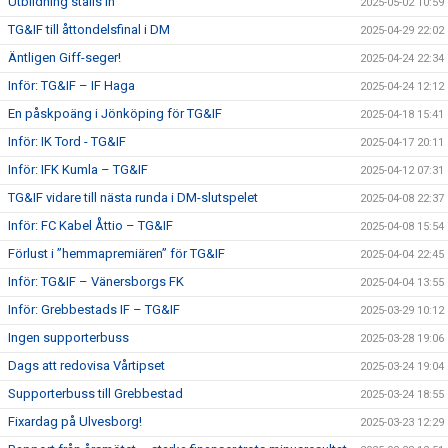
Utbildning ställs in
2025-05-02 10:59
TG&IF till åttondelsfinal i DM
2025-04-29 22:02
Äntligen Giff-seger!
2025-04-24 22:34
Inför: TG&IF – IF Haga
2025-04-24 12:12
En påskpoäng i Jönköping för TG&IF
2025-04-18 15:41
Inför: IK Tord - TG&IF
2025-04-17 20:11
Inför: IFK Kumla – TG&IF
2025-04-12 07:31
TG&IF vidare till nästa runda i DM-slutspelet
2025-04-08 22:37
Inför: FC Kabel Åttio – TG&IF
2025-04-08 15:54
Förlust i ”hemmapremiären” för TG&IF
2025-04-04 22:45
Inför: TG&IF – Vänersborgs FK
2025-04-04 13:55
Inför: Grebbestads IF – TG&IF
2025-03-29 10:12
Ingen supporterbuss
2025-03-28 19:06
Dags att redovisa Vårtipset
2025-03-24 19:04
Supporterbuss till Grebbestad
2025-03-24 18:55
Fixardag på Ulvesborg!
2025-03-23 12:29