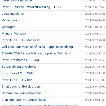
Lagens sista träningar
2024-09-10 07:56
Inför: IF Karlstad Fotbollsutveckling – TG&IF
2024-09-08 09:48
Justering planer
2024-09-06 08:28
Vattenflaskor
2024-09-04 10:55
Glasögon
2024-09-04 08:17
Vinnare i Vårtipset
2024-09-03 21:34
Inför: TG&IF – IFK Mariestad
2024-08-29 20:51
Giff-juniorerna vann seriefinalen – upp i serieledning
2024-08-29 19:13
Effektivt TG&IF krigade till sig tre poäng i Värmland
2024-08-24 17:25
Inför: Strömtorps IK – TG&IF
2024-08-23 21:48
Solpaneler på Ulvesborg
2024-08-19 11:09
Inför: Skara FC – TG&IF
2024-08-16 11:52
Inför: TG&IF – IF Viken
2024-08-11 07:30
Snart dags för Bollekis igen!
2024-08-07 20:00
Sommarrea i klubbshoppen!
2024-08-07 13:48
Träningsmatch mot Assyriska IK
2024-08-04 11:38