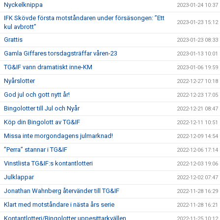
Nyckelknippa
2023-01-24 10:37
IFK Skövde första motståndaren under försäsongen: ”Ett
2023-01-23 15:12
kul avbrott”
Grattis
2023-01-23 08:33
Gamla Giffares torsdagsträffar våren-23
2023-01-13 10:01
TG&IF vann dramatiskt inne-KM
2023-01-06 19:59
Nyårslotter
2022-12-27 10:18
God jul och gott nytt år!
2022-12-23 17:05
Bingolotter till Jul och Nyår
2022-12-21 08:47
Köp din Bingolott av TG&IF
2022-12-11 10:51
Missa inte morgondagens julmarknad!
2022-12-09 14:54
”Perra” stannar i TG&IF
2022-12-06 17:14
Vinstlista TG&IF:s kontantlotteri
2022-12-03 19:06
Julklappar
2022-12-02 07:47
Jonathan Wahnberg återvänder till TG&IF
2022-11-28 16:29
Klart med motståndare i nästa års serie
2022-11-28 16:21
Kontantlotteri/Bingolotter uppesittarkvällen
2022-11-25 10:12