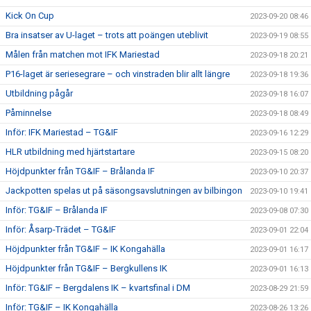
Kick On Cup
2023-09-20 08:46
Bra insatser av U-laget – trots att poängen uteblivit
2023-09-19 08:55
Målen från matchen mot IFK Mariestad
2023-09-18 20:21
P16-laget är seriesegrare – och vinstraden blir allt längre
2023-09-18 19:36
Utbildning pågår
2023-09-18 16:07
Påminnelse
2023-09-18 08:49
Inför: IFK Mariestad – TG&IF
2023-09-16 12:29
HLR utbildning med hjärtstartare
2023-09-15 08:20
Höjdpunkter från TG&IF – Brålanda IF
2023-09-10 20:37
Jackpotten spelas ut på säsongsavslutningen av bilbingon
2023-09-10 19:41
Inför: TG&IF – Brålanda IF
2023-09-08 07:30
Inför: Åsarp-Trädet – TG&IF
2023-09-01 22:04
Höjdpunkter från TG&IF – IK Kongahälla
2023-09-01 16:17
Höjdpunkter från TG&IF – Bergkullens IK
2023-09-01 16:13
Inför: TG&IF – Bergdalens IK – kvartsfinal i DM
2023-08-29 21:59
Inför: TG&IF – IK Kongahälla
2023-08-26 13:26