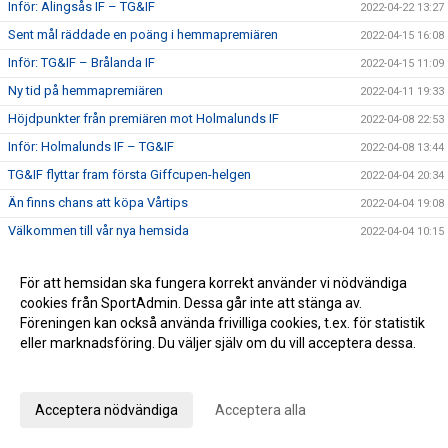
Inför: Alingsås IF – TG&IF
2022-04-22 13:27
Sent mål räddade en poäng i hemmapremiären
2022-04-15 16:08
Inför: TG&IF – Brålanda IF
2022-04-15 11:09
Ny tid på hemmapremiären
2022-04-11 19:33
Höjdpunkter från premiären mot Holmalunds IF
2022-04-08 22:53
Inför: Holmalunds IF – TG&IF
2022-04-08 13:44
TG&IF flyttar fram första Giffcupen-helgen
2022-04-04 20:34
Än finns chans att köpa Vårtips
2022-04-04 19:08
Välkommen till vår nya hemsida
2022-04-04 10:15
Inför: TG&IF – Götene IF (träningsmatch)
2022-04-01 17:10
För att hemsidan ska fungera korrekt använder vi nödvändiga
Bra årspremiär av juniorlaget mot Folkabo
2022-03-24 16:48
cookies från SportAdmin. Dessa går inte att stänga av.
INFO Nya huvudentrèn
2022-03-24 12:27
Föreningen kan också använda frivilliga cookies, t.ex. för statistik
Entrèn
eller marknadsföring. Du väljer själv om du vill acceptera dessa.
2022-03-15 08:41
Anpassa dina val
Inför: Husqvarna FF – TG&IF
2022-03-12 10:50
Inför: TG&IF – IK Gauthiod (träningsmatch)
2022-03-05 07:33
Acceptera nödvändiga
Acceptera alla
Inför: TG&IF – Vänersborgs FK (träningsmatch)
2022-02-25 20:12