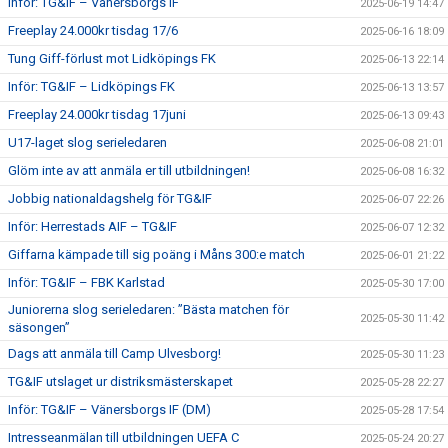
Inför: TG&IF – Vänersborgs IF
2025-06-19 14:47
Freeplay 24.000kr tisdag 17/6
2025-06-16 18:09
Tung Giff-förlust mot Lidköpings FK
2025-06-13 22:14
Inför: TG&IF – Lidköpings FK
2025-06-13 13:57
Freeplay 24.000kr tisdag 17juni
2025-06-13 09:43
U17-laget slog serieledaren
2025-06-08 21:01
Glöm inte av att anmäla er till utbildningen!
2025-06-08 16:32
Jobbig nationaldagshelg för TG&IF
2025-06-07 22:26
Inför: Herrestads AIF – TG&IF
2025-06-07 12:32
Giffarna kämpade till sig poäng i Måns 300:e match
2025-06-01 21:22
Inför: TG&IF – FBK Karlstad
2025-05-30 17:00
Juniorerna slog serieledaren: ”Bästa matchen för
2025-05-30 11:42
säsongen”
Dags att anmäla till Camp Ulvesborg!
2025-05-30 11:23
TG&IF utslaget ur distriksmästerskapet
2025-05-28 22:27
Inför: TG&IF – Vänersborgs IF (DM)
2025-05-28 17:54
Intresseanmälan till utbildningen UEFA C
2025-05-24 20:27