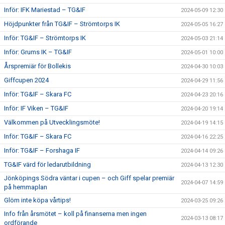
Inför: IFK Mariestad – TG&IF
2024-05-09 12:30
Höjdpunkter från TG&IF – Strömtorps IK
2024-05-05 16:27
Inför: TG&IF – Strömtorps IK
2024-05-03 21:14
Inför: Grums IK – TG&IF
2024-05-01 10:00
Årspremiär för Bollekis
2024-04-30 10:03
Giffcupen 2024
2024-04-29 11:56
Inför: TG&IF – Skara FC
2024-04-23 20:16
Inför: IF Viken – TG&IF
2024-04-20 19:14
Välkommen på Utvecklingsmöte!
2024-04-19 14:15
Inför: TG&IF – Skara FC
2024-04-16 22:25
Inför: TG&IF – Forshaga IF
2024-04-14 09:26
TG&IF värd för ledarutbildning
2024-04-13 12:30
Jönköpings Södra väntar i cupen – och Giff spelar premiär
2024-04-07 14:59
på hemmaplan
Glöm inte köpa vårtips!
2024-03-25 09:26
Info från årsmötet – koll på finanserna men ingen
2024-03-13 08:17
ordförande