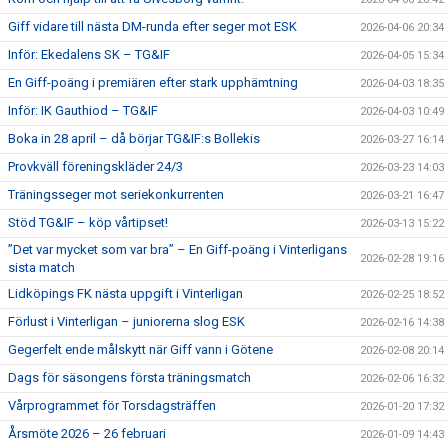
Giff vidare till nästa DM-runda efter seger mot ESK
2026-04-06 20:34
Inför: Ekedalens SK – TG&IF
2026-04-05 15:34
En Giff-poäng i premiären efter stark upphämtning
2026-04-03 18:35
Inför: IK Gauthiod – TG&IF
2026-04-03 10:49
Boka in 28 april – då börjar TG&IF:s Bollekis
2026-03-27 16:14
Provkväll föreningskläder 24/3
2026-03-23 14:03
Träningsseger mot seriekonkurrenten
2026-03-21 16:47
Stöd TG&IF – köp vårtipset!
2026-03-13 15:22
”Det var mycket som var bra” – En Giff-poäng i Vinterligans
2026-02-28 19:16
sista match
Lidköpings FK nästa uppgift i Vinterligan
2026-02-25 18:52
Förlust i Vinterligan – juniorerna slog ESK
2026-02-16 14:38
Gegerfelt ende målskytt när Giff vann i Götene
2026-02-08 20:14
Dags för säsongens första träningsmatch
2026-02-06 16:32
Vårprogrammet för Torsdagsträffen
2026-01-20 17:32
Årsmöte 2026 – 26 februari
2026-01-09 14:43