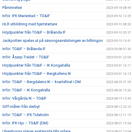
Påminnelse
2023-09-18 08:49
Inför: IFK Mariestad – TG&IF
2023-09-16 12:29
HLR utbildning med hjärtstartare
2023-09-15 08:20
Höjdpunkter från TG&IF – Brålanda IF
2023-09-10 20:37
Jackpotten spelas ut på säsongsavslutningen av bilbingon
2023-09-10 19:41
Inför: TG&IF – Brålanda IF
2023-09-08 07:30
Inför: Åsarp-Trädet – TG&IF
2023-09-01 22:04
Höjdpunkter från TG&IF – IK Kongahälla
2023-09-01 16:17
Höjdpunkter från TG&IF – Bergkullens IK
2023-09-01 16:13
Inför: TG&IF – Bergdalens IK – kvartsfinal i DM
2023-08-29 21:59
Inför: TG&IF – IK Kongahälla
2023-08-26 13:26
Inför: Vårgårda IK – TG&IF
2023-08-19 12:43
Giff-målen från derbyt
2023-08-13 22:10
Inför: TG&IF – IFK Tidaholm
2023-08-12 11:19
Inför: IFK Hjo – TG&IF (DM)
2023-08-07 13:54
Ulvesborgs planer avstängda tills vidare
2023-08-07 13:04