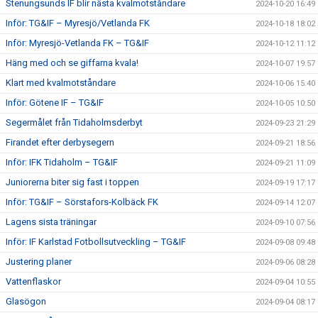
Stenungsunds IF blir nästa kvalmotståndare
2024-10-20 16:49
Inför: TG&IF – Myresjö/Vetlanda FK
2024-10-18 18:02
Inför: Myresjö-Vetlanda FK – TG&IF
2024-10-12 11:12
Häng med och se giffarna kvala!
2024-10-07 19:57
Klart med kvalmotståndare
2024-10-06 15:40
Inför: Götene IF – TG&IF
2024-10-05 10:50
Segermålet från Tidaholmsderbyt
2024-09-23 21:29
Firandet efter derbysegern
2024-09-21 18:56
Inför: IFK Tidaholm – TG&IF
2024-09-21 11:09
Juniorerna biter sig fast i toppen
2024-09-19 17:17
Inför: TG&IF – Sörstafors-Kolbäck FK
2024-09-14 12:07
Lagens sista träningar
2024-09-10 07:56
Inför: IF Karlstad Fotbollsutveckling – TG&IF
2024-09-08 09:48
Justering planer
2024-09-06 08:28
Vattenflaskor
2024-09-04 10:55
Glasögon
2024-09-04 08:17