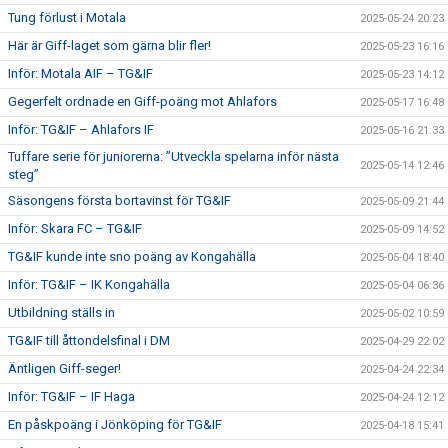
Tung förlust i Motala
2025-05-24 20:23
Här är Giff-laget som gärna blir fler!
2025-05-23 16:16
Inför: Motala AIF – TG&IF
2025-05-23 14:12
Gegerfelt ordnade en Giff-poäng mot Ahlafors
2025-05-17 16:48
Inför: TG&IF – Ahlafors IF
2025-05-16 21:33
Tuffare serie för juniorerna: ”Utveckla spelarna inför nästa
2025-05-14 12:46
steg”
Säsongens första bortavinst för TG&IF
2025-05-09 21:44
Inför: Skara FC – TG&IF
2025-05-09 14:52
TG&IF kunde inte sno poäng av Kongahälla
2025-05-04 18:40
Inför: TG&IF – IK Kongahälla
2025-05-04 06:36
Utbildning ställs in
2025-05-02 10:59
TG&IF till åttondelsfinal i DM
2025-04-29 22:02
Äntligen Giff-seger!
2025-04-24 22:34
Inför: TG&IF – IF Haga
2025-04-24 12:12
En påskpoäng i Jönköping för TG&IF
2025-04-18 15:41