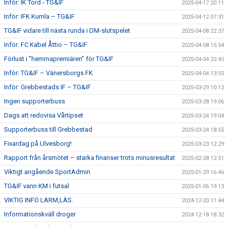
Inför: IK Tord - TG&IF
2025-04-17 20:11
Inför: IFK Kumla – TG&IF
2025-04-12 07:31
TG&IF vidare till nästa runda i DM-slutspelet
2025-04-08 22:37
Inför: FC Kabel Åttio – TG&IF
2025-04-08 15:54
Förlust i ”hemmapremiären” för TG&IF
2025-04-04 22:45
Inför: TG&IF – Vänersborgs FK
2025-04-04 13:55
Inför: Grebbestads IF – TG&IF
2025-03-29 10:12
Ingen supporterbuss
2025-03-28 19:06
Dags att redovisa Vårtipset
2025-03-24 19:04
Supporterbuss till Grebbestad
2025-03-24 18:55
Fixardag på Ulvesborg!
2025-03-23 12:29
Rapport från årsmötet – starka finanser trots minusresultat
2025-02-28 12:51
Viktigt angående SportAdmin
2025-01-29 16:46
TG&IF vann KM i futsal
2025-01-06 19:13
VIKTIG INFO LARM,LÄS.
2024-12-20 11:44
Informationskväll droger
2024-12-18 18:32