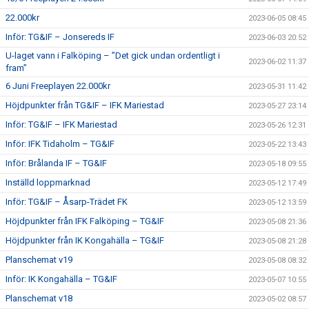
22.000kr
2023-06-05 08:45
Inför: TG&IF – Jonsereds IF
2023-06-03 20:52
U-laget vann i Falköping – ”Det gick undan ordentligt i
2023-06-02 11:37
fram”
6 Juni Freeplayen 22.000kr
2023-05-31 11:42
Höjdpunkter från TG&IF – IFK Mariestad
2023-05-27 23:14
Inför: TG&IF – IFK Mariestad
2023-05-26 12:31
Inför: IFK Tidaholm – TG&IF
2023-05-22 13:43
Inför: Brålanda IF – TG&IF
2023-05-18 09:55
Inställd loppmarknad
2023-05-12 17:49
Inför: TG&IF – Åsarp-Trädet FK
2023-05-12 13:59
Höjdpunkter från IFK Falköping – TG&IF
2023-05-08 21:36
Höjdpunkter från IK Kongahälla – TG&IF
2023-05-08 21:28
Planschemat v19
2023-05-08 08:32
Inför: IK Kongahälla – TG&IF
2023-05-07 10:55
Planschemat v18
2023-05-02 08:57