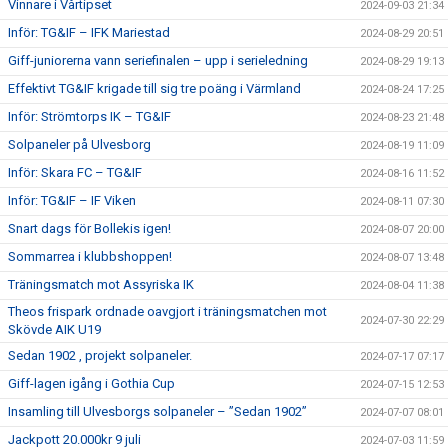
Vinnare i Vårtipset
2024-09-03 21:34
Inför: TG&IF – IFK Mariestad
2024-08-29 20:51
Giff-juniorerna vann seriefinalen – upp i serieledning
2024-08-29 19:13
Effektivt TG&IF krigade till sig tre poäng i Värmland
2024-08-24 17:25
Inför: Strömtorps IK – TG&IF
2024-08-23 21:48
Solpaneler på Ulvesborg
2024-08-19 11:09
Inför: Skara FC – TG&IF
2024-08-16 11:52
Inför: TG&IF – IF Viken
2024-08-11 07:30
Snart dags för Bollekis igen!
2024-08-07 20:00
Sommarrea i klubbshoppen!
2024-08-07 13:48
Träningsmatch mot Assyriska IK
2024-08-04 11:38
Theos frispark ordnade oavgjort i träningsmatchen mot
2024-07-30 22:29
Skövde AIK U19
Sedan 1902 , projekt solpaneler.
2024-07-17 07:17
Giff-lagen igång i Gothia Cup
2024-07-15 12:53
Insamling till Ulvesborgs solpaneler – ”Sedan 1902”
2024-07-07 08:01
Jackpott 20.000kr 9 juli
2024-07-03 11:59