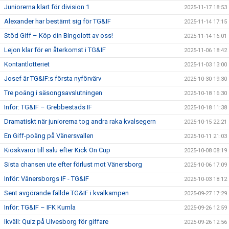
Juniorerna klart för division 1
2025-11-17 18:53
Alexander har bestämt sig för TG&IF
2025-11-14 17:15
Stöd Giff – Köp din Bingolott av oss!
2025-11-14 16:01
Lejon klar för en återkomst i TG&IF
2025-11-06 18:42
Kontantlotteriet
2025-11-03 13:00
Josef är TG&IF:s första nyförvärv
2025-10-30 19:30
Tre poäng i säsongsavslutningen
2025-10-18 16:30
Inför: TG&IF – Grebbestads IF
2025-10-18 11:38
Dramatiskt när juniorerna tog andra raka kvalsegern
2025-10-15 22:21
En Giff-poäng på Vänersvallen
2025-10-11 21:03
Kioskvaror till salu efter Kick On Cup
2025-10-08 08:19
Sista chansen ute efter förlust mot Vänersborg
2025-10-06 17:09
Inför: Vänersborgs IF - TG&IF
2025-10-03 18:12
Sent avgörande fällde TG&IF i kvalkampen
2025-09-27 17:29
Inför: TG&IF – IFK Kumla
2025-09-26 12:59
Ikväll: Quiz på Ulvesborg för giffare
2025-09-26 12:56