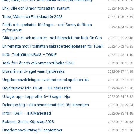
2022-11-10 08:10
Erik, Olle och Simon fortsätter i svartvitt
2022-11-08 07:05
Theo, Måns och Filip klara för 2023
2022-11-06 13:39
Patrik och spelartrio förlänger – och Sonny är första
2022-11-04 17:30
nyförvärvet
Glädje, jubel och medaljer - se bildspelet från Kick On Cup
2022-10-02 20:48
En femetta mot Trollhättan säkrade tredjeplatsen för TG&IF
2022-10-02 18:25
Inför: Trollhättans BoIS – TG&IF
2022-10-02 11:40
Tack för i år och välkommen tillbaka 2023!
2022-09-28 10:53
Elva mål när U-laget vann fjärde raka
2022-09-27 14:28
Ungdomsavdelningen avslutade med spel och lek
2022-09-27 14:22
Höjdpunkter från TG&IF – IFK Mariestad
2022-09-25 15:30
U-laget upp i topp efter 5–0-seger i Hjo
2022-09-24 13:32
Delad poäng i sista hemmamatchen för säsongen
2022-09-23 22:24
Inför: TG&IF – IFK Mariestad
2022-09-23 11:48
Bokning Gamla Köpstad 2023
2022-09-21 07:33
Ungdomsavslutning 26 september
2022-09-19 15:28