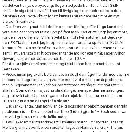
De tre poängen TG&IF tog på Tidavallen i lördags var inte bara sköna för
att det var tre nya derbypoäng. Segern betydde framför allt att TG&IF
skaffade sig ett litet avstånd ner till övriga lag i den nedre streckstriden.
Att vinna i kväll vore viktigt för att kunna ta ytterligare steg mot ett nytt
division 3-kontrakt.
– Det är en viktig match både för oss och för Haga. För Haga kan det ju
vara sista chansen att ta sig upp på fast mark. Det är ett lurigt lag att möta,
för de är bra offensivt. Vi har spelat bra mot i två matcher mot Gerdsken
och IFK Tidaholm och jag hoppas att vi kan fortsätta spela bra i kväll. Vi
kommer försöka spela så som vi har gjort i de sista två matcherna där vi
ser till att vara täta bakåt och sedan tar de möjligheter vi får, säger Ashor
Gewargis, spelande assisterande tränare i TG&IF.
För Ashor själv kan säsongen ha tagit slut i förra hemmamatchen mot
Gerdsken.
– Precis innan jag skulle byta var det en duell där något hände med det inre
ledbandet i högra knäet. Jag vet inte exakt vad det är som är problemet,
men sjukgymnasten jag var hos konstaterade att något inte står rätt till i
alla fall. Som det känns just nu blir det inget mer spel den här säsongen.
Jag har svårt att slå passningar med en mjuk boll hemma med min son.
Hur var det att se derbyt från sidan?
– Det var kul ändå. Man hör ju en del diskussioner bakom bänken där från
publikens sida... Det var skönt när Theo (Lidén) gjorde 1–0 och sedan var
det väldigt bra att vi kunde hålla undan.
I TG&IF sker ett par förändringar till kvällens match. Christoffer Jansson
Mellberg är indisponibel och ersätts i laget av Hannes Särkijärvi Thurén.