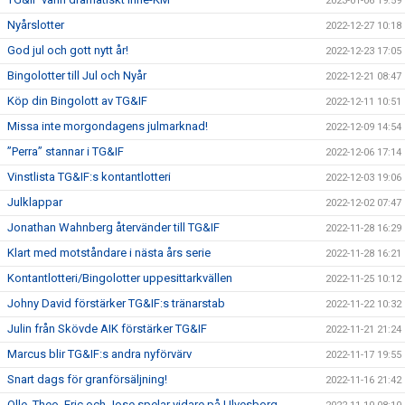
2023-01-06 19:59
Nyårslotter
2022-12-27 10:18
God jul och gott nytt år!
2022-12-23 17:05
Bingolotter till Jul och Nyår
2022-12-21 08:47
Köp din Bingolott av TG&IF
2022-12-11 10:51
Missa inte morgondagens julmarknad!
2022-12-09 14:54
”Perra” stannar i TG&IF
2022-12-06 17:14
Vinstlista TG&IF:s kontantlotteri
2022-12-03 19:06
Julklappar
2022-12-02 07:47
Jonathan Wahnberg återvänder till TG&IF
2022-11-28 16:29
Klart med motståndare i nästa års serie
2022-11-28 16:21
Kontantlotteri/Bingolotter uppesittarkvällen
2022-11-25 10:12
Johny David förstärker TG&IF:s tränarstab
2022-11-22 10:32
Julin från Skövde AIK förstärker TG&IF
2022-11-21 21:24
Marcus blir TG&IF:s andra nyförvärv
2022-11-17 19:55
Snart dags för granförsäljning!
2022-11-16 21:42
Olle, Theo, Eric och Jose spelar vidare på Ulvesborg