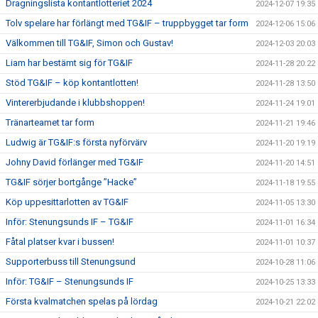
Dragningslista kontantlotteriet 2024
2024-12-07 19:35
Tolv spelare har förlängt med TG&IF – truppbygget tar form
2024-12-06 15:06
Välkommen till TG&IF, Simon och Gustav!
2024-12-03 20:03
Liam har bestämt sig för TG&IF
2024-11-28 20:22
Stöd TG&IF – köp kontantlotten!
2024-11-28 13:50
Vintererbjudande i klubbshoppen!
2024-11-24 19:01
Tränarteamet tar form
2024-11-21 19:46
Ludwig är TG&IF:s första nyförvärv
2024-11-20 19:19
Johny David förlänger med TG&IF
2024-11-20 14:51
TG&IF sörjer bortgånge ”Hacke”
2024-11-18 19:55
Köp uppesittarlotten av TG&IF
2024-11-05 13:30
Inför: Stenungsunds IF – TG&IF
2024-11-01 16:34
Fåtal platser kvar i bussen!
2024-11-01 10:37
Supporterbuss till Stenungsund
2024-10-28 11:06
Inför: TG&IF – Stenungsunds IF
2024-10-25 13:33
Första kvalmatchen spelas på lördag
2024-10-21 22:02