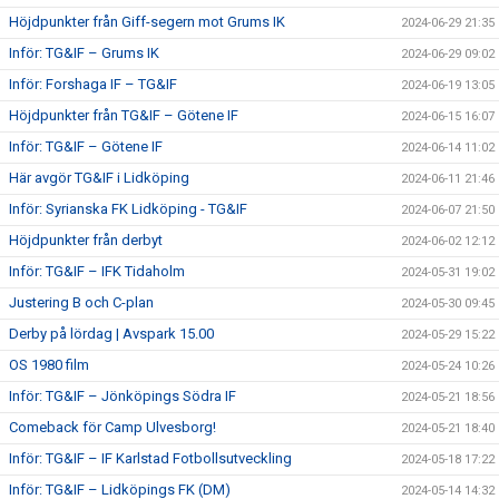
Höjdpunkter från Giff-segern mot Grums IK
2024-06-29 21:35
Inför: TG&IF – Grums IK
2024-06-29 09:02
Inför: Forshaga IF – TG&IF
2024-06-19 13:05
Höjdpunkter från TG&IF – Götene IF
2024-06-15 16:07
Inför: TG&IF – Götene IF
2024-06-14 11:02
Här avgör TG&IF i Lidköping
2024-06-11 21:46
Inför: Syrianska FK Lidköping - TG&IF
2024-06-07 21:50
Höjdpunkter från derbyt
2024-06-02 12:12
Inför: TG&IF – IFK Tidaholm
2024-05-31 19:02
Justering B och C-plan
2024-05-30 09:45
Derby på lördag | Avspark 15.00
2024-05-29 15:22
OS 1980 film
2024-05-24 10:26
Inför: TG&IF – Jönköpings Södra IF
2024-05-21 18:56
Comeback för Camp Ulvesborg!
2024-05-21 18:40
Inför: TG&IF – IF Karlstad Fotbollsutveckling
2024-05-18 17:22
Inför: TG&IF – Lidköpings FK (DM)
2024-05-14 14:32