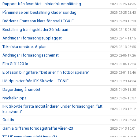
Rapport från årsmötet - historisk omsättning
2023-02-26 14:35
Påminnelse om beställning kläder söndag
2023-02-25 21:43
Bröderna Fransson klara för spel i TG&IF
2023-02-20 16:23
Beställning träningskläder 26 februari
2023-02-15 08:25
Ändringar i försäsongsupplägget
2023-02-14 11:15
Tekniska området A-plan
2023-02-13 08:55
Ändringar i försäsongsschemat
2023-02-06 17:26
Fira Giff 120 år
2023-02-04 12:24
Elofsson blir giffare: ”Det är en fin fotbollspelare”
2023-02-01 16:46
Höjdpunkter från IFK Skövde – TG&IF
2023-01-29 14:34
Dagordning årsmötet
2023-01-29 11:35
Nyckelknippa
2023-01-24 10:37
IFK Skövde första motståndaren under försäsongen: ”Ett
2023-01-23 15:12
kul avbrott”
Grattis
2023-01-23 08:33
Gamla Giffares torsdagsträffar våren-23
2023-01-13 10:01
TG&IF vann dramatiskt inne-KM