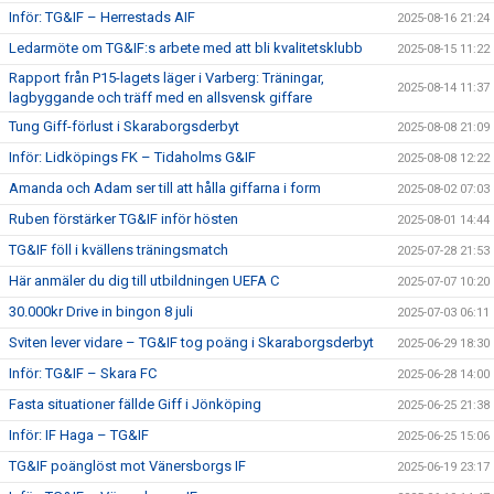
Inför: TG&IF – Herrestads AIF
2025-08-16 21:24
Ledarmöte om TG&IF:s arbete med att bli kvalitetsklubb
2025-08-15 11:22
Rapport från P15-lagets läger i Varberg: Träningar,
2025-08-14 11:37
lagbyggande och träff med en allsvensk giffare
Tung Giff-förlust i Skaraborgsderbyt
2025-08-08 21:09
Inför: Lidköpings FK – Tidaholms G&IF
2025-08-08 12:22
Amanda och Adam ser till att hålla giffarna i form
2025-08-02 07:03
Ruben förstärker TG&IF inför hösten
2025-08-01 14:44
TG&IF föll i kvällens träningsmatch
2025-07-28 21:53
Här anmäler du dig till utbildningen UEFA C
2025-07-07 10:20
30.000kr Drive in bingon 8 juli
2025-07-03 06:11
Sviten lever vidare – TG&IF tog poäng i Skaraborgsderbyt
2025-06-29 18:30
Inför: TG&IF – Skara FC
2025-06-28 14:00
Fasta situationer fällde Giff i Jönköping
2025-06-25 21:38
Inför: IF Haga – TG&IF
2025-06-25 15:06
TG&IF poänglöst mot Vänersborgs IF
2025-06-19 23:17