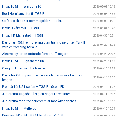
Inför: TG&IF – Wargöns IK
2026-05-09 10:18
Roel Homi ansluter till TG&IF
2026-05-08 13:56
Giffare och söker sommarjobb? Titta hit!
2026-05-06 11:31
Inför: Ulvåkers IF – TG&IF
2026-05-04 15:47
Inför: IFK Mariestad – TG&IF
2026-04-30 13:51
Därför är TG&IF en förening utan träningsavgifter: ”Vi vill
2026-04-29 13:02
vara en förening för alla”
Alex volleykanon ordnade första Giff-segern
2026-04-23 22:07
Inför: TG&IF – Egnahems BK
2026-04-23 11:08
Oavgjord premiär i U21-serien
2026-04-15 12:58
Dags för Giffcupen – här är våra lag som ska kämpa i
2026-04-14 18:20
helgen
Premiär för U21-serien – TG&IF möter LFK
2026-04-14 11:07
Juniorerna krigade till sig en seger i premiären
2026-04-11 18:07
Juniorerna redo för seriepremiär mot Åtvidabergs FF
2026-04-10 16:57
Inför: TG&IF – Mellerud
2026-04-10 13:09
Kom och hjälp till att få Ulvesborg vårfint!
2026-04-06 20:42