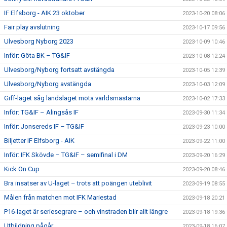
IF Elfsborg - AIK 23 oktober
2023-10-20 08:06
Fair play avslutning
2023-10-17 09:56
Ulvesborg Nyborg 2023
2023-10-09 10:46
Inför: Göta BK – TG&IF
2023-10-08 12:24
Ulvesborg/Nyborg fortsatt avstängda
2023-10-05 12:39
Ulvesborg/Nyborg avstängda
2023-10-03 12:09
Giff-laget såg landslaget möta världsmästarna
2023-10-02 17:33
Inför: TG&IF – Alingsås IF
2023-09-30 11:34
Inför: Jonsereds IF – TG&IF
2023-09-23 10:00
Biljetter IF Elfsborg - AIK
2023-09-22 11:00
Inför: IFK Skövde – TG&IF – semifinal i DM
2023-09-20 16:29
Kick On Cup
2023-09-20 08:46
Bra insatser av U-laget – trots att poängen uteblivit
2023-09-19 08:55
Målen från matchen mot IFK Mariestad
2023-09-18 20:21
P16-laget är seriesegrare – och vinstraden blir allt längre
2023-09-18 19:36
Utbildning pågår
2023-09-18 16:07