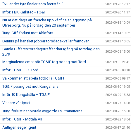
”Nu är det fyra finaler som återstår...”
2025-09-20 17:17
Inför: FBK Karlstad - TG&IF
2025-09-20 11:17
Nu är det dags att fräscha upp vår fina anläggning på
2025-09-15 10:09
Ulvesborg. Nu på lördag den 20 september
Tung Giff-förlust mot Ahlafors
2025-09-14 19:02
Dennis på kansliet jobbar torsdagskvällar framöver.
2025-09-11 10:05
Gamla Giffares torsdagsträffar drar igång på torsdag den
2025-09-08 15:00
25/9
Marginalerna emot när TG&IF tog poäng mot Tord
2025-09-05 21:41
Inför: TG&IF – IK Tord
2025-09-05 08:18
Välkommen att spela fotboll i TG&IF!
2025-09-03 09:17
TG&IF poänglöst mot Kongahälla
2025-08-30 19:05
Inför: IK Kongahälla – TG&IF
2025-08-29 15:33
Vinnare vårtipset
2025-08-27 14:08
Tung förlust när Motala avgjorde i slutminuterna
2025-08-23 16:38
Inför: TG&IF - Motala AIF
2025-08-22 18:04
Äntligen seger igen!
2025-08-17 21:40