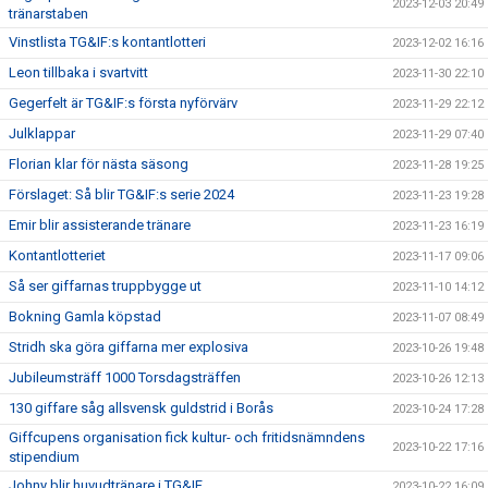
2023-12-03 20:49
tränarstaben
Vinstlista TG&IF:s kontantlotteri
2023-12-02 16:16
Leon tillbaka i svartvitt
2023-11-30 22:10
Gegerfelt är TG&IF:s första nyförvärv
2023-11-29 22:12
Julklappar
2023-11-29 07:40
Florian klar för nästa säsong
2023-11-28 19:25
Förslaget: Så blir TG&IF:s serie 2024
2023-11-23 19:28
Emir blir assisterande tränare
2023-11-23 16:19
Kontantlotteriet
2023-11-17 09:06
Så ser giffarnas truppbygge ut
2023-11-10 14:12
Bokning Gamla köpstad
2023-11-07 08:49
Stridh ska göra giffarna mer explosiva
2023-10-26 19:48
Jubileumsträff 1000 Torsdagsträffen
2023-10-26 12:13
130 giffare såg allsvensk guldstrid i Borås
2023-10-24 17:28
Giffcupens organisation fick kultur- och fritidsnämndens
2023-10-22 17:16
stipendium
Johny blir huvudtränare i TG&IF
2023-10-22 16:09