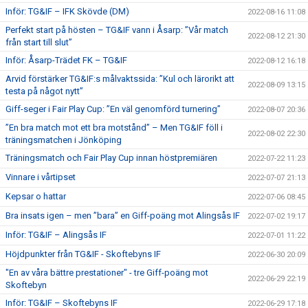
Inför: TG&IF – IFK Skövde (DM)
2022-08-16 11:08
Perfekt start på hösten – TG&IF vann i Åsarp: ”Vår match
2022-08-12 21:30
från start till slut”
Inför: Åsarp-Trädet FK – TG&IF
2022-08-12 16:18
Arvid förstärker TG&IF:s målvaktssida: ”Kul och lärorikt att
2022-08-09 13:15
testa på något nytt”
Giff-seger i Fair Play Cup: ”En väl genomförd turnering”
2022-08-07 20:36
”En bra match mot ett bra motstånd” – Men TG&IF föll i
2022-08-02 22:30
träningsmatchen i Jönköping
Träningsmatch och Fair Play Cup innan höstpremiären
2022-07-22 11:23
Vinnare i vårtipset
2022-07-07 21:13
Kepsar o hattar
2022-07-06 08:45
Bra insats igen – men ”bara” en Giff-poäng mot Alingsås IF
2022-07-02 19:17
Inför: TG&IF – Alingsås IF
2022-07-01 11:22
Höjdpunkter från TG&IF - Skoftebyns IF
2022-06-30 20:09
"En av våra bättre prestationer" - tre Giff-poäng mot
2022-06-29 22:19
Skoftebyn
Inför: TG&IF – Skoftebyns IF
2022-06-29 17:18