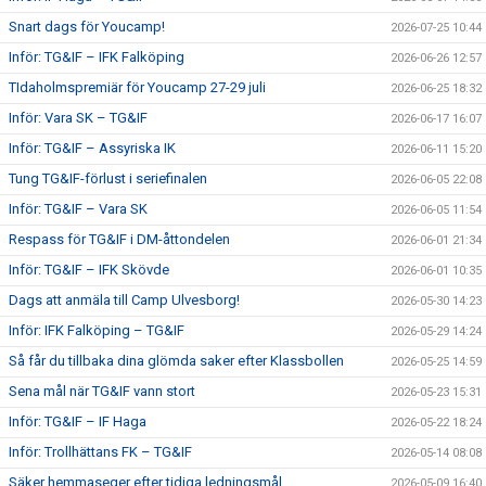
Snart dags för Youcamp!
2026-07-25 10:44
Inför: TG&IF – IFK Falköping
2026-06-26 12:57
TIdaholmspremiär för Youcamp 27-29 juli
2026-06-25 18:32
Inför: Vara SK – TG&IF
2026-06-17 16:07
Inför: TG&IF – Assyriska IK
2026-06-11 15:20
Tung TG&IF-förlust i seriefinalen
2026-06-05 22:08
Inför: TG&IF – Vara SK
2026-06-05 11:54
Respass för TG&IF i DM-åttondelen
2026-06-01 21:34
Inför: TG&IF – IFK Skövde
2026-06-01 10:35
Dags att anmäla till Camp Ulvesborg!
2026-05-30 14:23
Inför: IFK Falköping – TG&IF
2026-05-29 14:24
Så får du tillbaka dina glömda saker efter Klassbollen
2026-05-25 14:59
Sena mål när TG&IF vann stort
2026-05-23 15:31
Inför: TG&IF – IF Haga
2026-05-22 18:24
Inför: Trollhättans FK – TG&IF
2026-05-14 08:08
Säker hemmaseger efter tidiga ledningsmål
2026-05-09 16:40