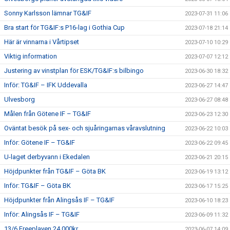
Sonny Karlsson lämnar TG&IF
2023-07-31 11:06
Bra start för TG&IF:s P16-lag i Gothia Cup
2023-07-18 21:14
Här är vinnarna i Vårtipset
2023-07-10 10:29
Viktig information
2023-07-07 12:12
Justering av vinstplan för ESK/TG&IF:s bilbingo
2023-06-30 18:32
Inför: TG&IF – IFK Uddevalla
2023-06-27 14:47
Ulvesborg
2023-06-27 08:48
Målen från Götene IF – TG&IF
2023-06-23 12:30
Oväntat besök på sex- och sjuåringarnas våravslutning
2023-06-22 10:03
Inför: Götene IF – TG&IF
2023-06-22 09:45
U-laget derbyvann i Ekedalen
2023-06-21 20:15
Höjdpunkter från TG&IF – Göta BK
2023-06-19 13:12
Inför: TG&IF – Göta BK
2023-06-17 15:25
Höjdpunkter från Alingsås IF – TG&IF
2023-06-10 18:23
Inför: Alingsås IF – TG&IF
2023-06-09 11:32
13/6 Freeplayen 24.000kr
2023-06-07 14:09