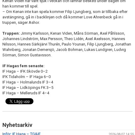
Kenan Viden har varit sjuk i veckan och lämnar besked under dagen om
han kommer till spel.
– Om Kenan inte kan spela kommer Filip Ljungberg, som är tillbaka efter
avstängning, gå in i backlinjen och då kommer Love Ahrenbeck gå in i
truppen, säger Ashor.
Truppen:
Jimmy Karlsson, Kenan Viden, Måns Sörman, Axel Påhlsson,
Johannes Lindström, Max Persson, Theo Lidén, Axel Axelsson, Hannes
Nilsson, Hannes Särkijärvi Thurén, Paulo Younan, Filip Ljungberg, Jonathan
Wahnberg, Jonatan Demersjö, Jacob Bohman, Lukas Lundgren, Ludvig
Sörman, Simon Gustavsson.
IF Hagas fem senaste:
IF Haga – IFK Skövde 0–2
IFK Tidaholm – IF Haga 6–0
IF Haga – Holmalunds IF 3–4
IF Haga – Lidköpings FK 3–5
IF Haga – Melleruds IF 4–4
Nyhetsarkiv
Inför: IF Haga – TG&IF
2026-08-07 14:55