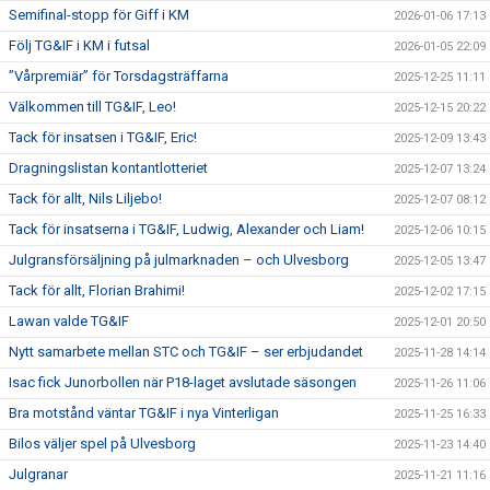
Semifinal-stopp för Giff i KM
2026-01-06 17:13
Följ TG&IF i KM i futsal
2026-01-05 22:09
”Vårpremiär” för Torsdagsträffarna
2025-12-25 11:11
Välkommen till TG&IF, Leo!
2025-12-15 20:22
Tack för insatsen i TG&IF, Eric!
2025-12-09 13:43
Dragningslistan kontantlotteriet
2025-12-07 13:24
Tack för allt, Nils Liljebo!
2025-12-07 08:12
Tack för insatserna i TG&IF, Ludwig, Alexander och Liam!
2025-12-06 10:15
Julgransförsäljning på julmarknaden – och Ulvesborg
2025-12-05 13:47
Tack för allt, Florian Brahimi!
2025-12-02 17:15
Lawan valde TG&IF
2025-12-01 20:50
Nytt samarbete mellan STC och TG&IF – ser erbjudandet
2025-11-28 14:14
Isac fick Junorbollen när P18-laget avslutade säsongen
2025-11-26 11:06
Bra motstånd väntar TG&IF i nya Vinterligan
2025-11-25 16:33
Bilos väljer spel på Ulvesborg
2025-11-23 14:40
Julgranar
2025-11-21 11:16