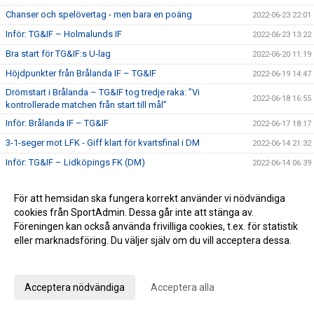
Chanser och spelövertag - men bara en poäng
2022-06-23 22:01
Inför: TG&IF – Holmalunds IF
2022-06-23 13:22
Bra start för TG&IF:s U-lag
2022-06-20 11:19
Höjdpunkter från Brålanda IF – TG&IF
2022-06-19 14:47
Drömstart i Brålanda – TG&IF tog tredje raka: ”Vi
2022-06-18 16:55
kontrollerade matchen från start till mål”
Inför: Brålanda IF – TG&IF
2022-06-17 18:17
3-1-seger mot LFK - Giff klart för kvartsfinal i DM
2022-06-14 21:32
Inför: TG&IF – Lidköpings FK (DM)
2022-06-14 06:39
Ny seger - men det dröjde till sista minuten
2022-06-11 18:02
För att hemsidan ska fungera korrekt använder vi nödvändiga
Inför: TG&IF – Trollhättans BoIS
2022-06-11 08:00
cookies från SportAdmin. Dessa går inte att stänga av.
Efterlängtad seger för TG&IF i Mariestad
2022-06-07 23:39
Föreningen kan också använda frivilliga cookies, t.ex. för statistik
eller marknadsföring. Du väljer själv om du vill acceptera dessa.
Bollekis avslutar i klubbstugan
2022-06-07 16:25
Anpassa dina val
Inför: IFK Mariestad – TG&IF
2022-06-07 15:40
Förbud
2022-06-07 11:06
Acceptera nödvändiga
Acceptera alla
Camp Ulvesborg sista anmälan IDAG 7 juni
2022-06-07 07:58