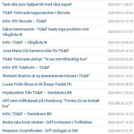
Tack alla som hjälper till med våra cuper!
2022-09-17 08:07
TG&IF förlorade toppmatchen i Skövde
2022-09-16 23:03
Inför: IFK Skövde – TG&IF
2022-09-16 10:10
Säker hemmavinst - TG&IF hade inga problem mot
2022-09-10 17:07
Vårgårda IK
Inför: TG&IF – Vårgårda IK
2022-09-10 09:59
Jose Maria Cid Sameron klar för TG&IF
2022-09-09 14:13
TG&IF förlorade derbyt: ”Vi var inte tillräckligt bra”
2022-09-03 20:03
Inför: IFK Tidaholm – TG&IF
2022-09-03 07:23
Xheladin Brahimi är ny assisterande tränare i TG&IF
2022-08-31 19:57
Lucas Frölin lånas ut till Åsarp-Trädet FK
2022-08-30 08:33
Höjdpunkter från TG&IF – Gerdskens BK
2022-08-27 09:53
Giff vann målkalaset på Ulvesborg: ”Första 20 var brutalt
2022-08-26 22:57
bra”
Inför: TG&IF – Gerdskens BK
2022-08-26 14:10
Andra raka höst-vinsten - Giff bortavann i Trollhättan
2022-08-21 16:23
Respass i kvartsfinalen - Giff utslaget ur DM
2022-08-16 21:47