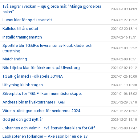
Två segrar i veckan – sju gjorda mål: ”Många gjorde bra
2024-03-09 14:09
saker”
Lucas klar för spel i svartvitt
2024-02-27 19:52
Kallelse till årsmötet
2024-02-20 13:14
Inställd träningsmatch
2024-02-16 13:31
Sportlife blir TG&IF:s leverantör av klubbkläder och
2024-02-09 09:52
utrustning
Matchändring
2024-02-08 10:51
Nils Liljebo klar för återkomst på Ulvesborg
2024-02-02 19:12
TG&IF går med i Folkspels JOYNA
2024-01-26 10:00
Uthyrning klubbstugan
2024-01-19 10:38
Silverplats för TG&IF i kommunmästerskapet
2024-01-06 15:02
Andreas blir målvaktstränare i TG&IF
2023-12-29 09:10
Vårens träningsmatcher för seniorerna 2024
2023-12-22 16:57
God jul och gott nytt år
2023-12-21 15:18
Johannes och Valmir – två återvändare klara för Giff
2023-12-08 17:47
Lagkaptenen förlänger – Axelsson blir en del av