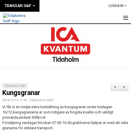
TIDAHOLMS G&IF
LOGGA IN
HEM
FÖRENINGSKALENDERN
NYHETER
KLUBBSTUGAN
KONTAKT
Tidaholms G&IF
<
>
Kungsgranar
FÖRENINGEN
2014-12-15 11:49, Tidaholms G&IF
SOUVENIRER
Vi får in en tredje extra beställning av kungsgranar under tisdagen
16/12,kungsgranarna är som tidigare av högsta kvalite och väldigt
prisvärda,endast 300kr/st.
GAMLA GIFFS TORSDAGSTRÄFFAR
Försäljning vardagar klockan 07.00-16.00,grabbarna hjälper er med att näta
granarna för enklare transport.
MATCHER