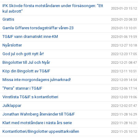
IFK Skövde första motståndaren under försäsongen: ”Ett
2023-01-23 15:12
kul avbrott”
Grattis
2023-01-23 08:33
Gamla Giffares torsdagsträffar våren-23
2023-01-13 10:01
TG&IF vann dramatiskt inne-KM
2023-01-06 19:59
Nyårslotter
2022-12-27 10:18
God jul och gott nytt år!
2022-12-23 17:05
Bingolotter till Jul och Nyår
2022-12-21 08:47
Köp din Bingolott av TG&IF
2022-12-11 10:51
Missa inte morgondagens julmarknad!
2022-12-09 14:54
”Perra” stannar i TG&IF
2022-12-06 17:14
Vinstlista TG&IF:s kontantlotteri
2022-12-03 19:06
Julklappar
2022-12-02 07:47
Jonathan Wahnberg återvänder till TG&IF
2022-11-28 16:29
Klart med motståndare i nästa års serie
2022-11-28 16:21
Kontantlotteri/Bingolotter uppesittarkvällen
2022-11-25 10:12