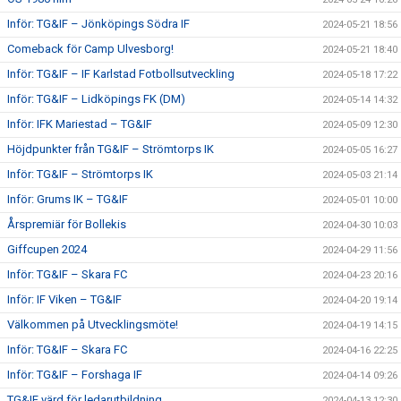
Inför: TG&IF – Jönköpings Södra IF
2024-05-21 18:56
Comeback för Camp Ulvesborg!
2024-05-21 18:40
Inför: TG&IF – IF Karlstad Fotbollsutveckling
2024-05-18 17:22
Inför: TG&IF – Lidköpings FK (DM)
2024-05-14 14:32
Inför: IFK Mariestad – TG&IF
2024-05-09 12:30
Höjdpunkter från TG&IF – Strömtorps IK
2024-05-05 16:27
Inför: TG&IF – Strömtorps IK
2024-05-03 21:14
Inför: Grums IK – TG&IF
2024-05-01 10:00
Årspremiär för Bollekis
2024-04-30 10:03
Giffcupen 2024
2024-04-29 11:56
Inför: TG&IF – Skara FC
2024-04-23 20:16
Inför: IF Viken – TG&IF
2024-04-20 19:14
Välkommen på Utvecklingsmöte!
2024-04-19 14:15
Inför: TG&IF – Skara FC
2024-04-16 22:25
Inför: TG&IF – Forshaga IF
2024-04-14 09:26
TG&IF värd för ledarutbildning
2024-04-13 12:30