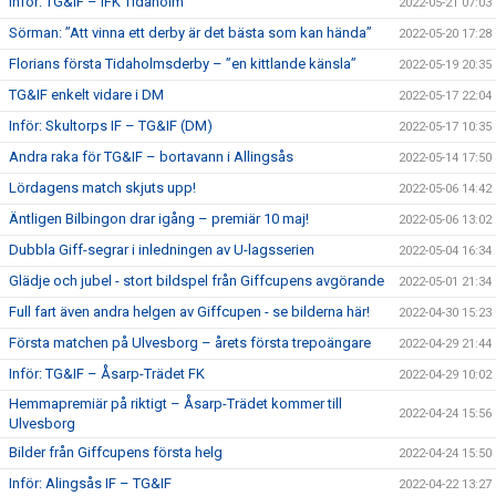
Inför: TG&IF – IFK Tidaholm
2022-05-21 07:03
Sörman: ”Att vinna ett derby är det bästa som kan hända”
2022-05-20 17:28
Florians första Tidaholmsderby – ”en kittlande känsla”
2022-05-19 20:35
TG&IF enkelt vidare i DM
2022-05-17 22:04
Inför: Skultorps IF – TG&IF (DM)
2022-05-17 10:35
Andra raka för TG&IF – bortavann i Allingsås
2022-05-14 17:50
Lördagens match skjuts upp!
2022-05-06 14:42
Äntligen Bilbingon drar igång – premiär 10 maj!
2022-05-06 13:02
Dubbla Giff-segrar i inledningen av U-lagsserien
2022-05-04 16:34
Glädje och jubel - stort bildspel från Giffcupens avgörande
2022-05-01 21:34
Full fart även andra helgen av Giffcupen - se bilderna här!
2022-04-30 15:23
Första matchen på Ulvesborg – årets första trepoängare
2022-04-29 21:44
Inför: TG&IF – Åsarp-Trädet FK
2022-04-29 10:02
Hemmapremiär på riktigt – Åsarp-Trädet kommer till
2022-04-24 15:56
Ulvesborg
Bilder från Giffcupens första helg
2022-04-24 15:50
Inför: Alingsås IF – TG&IF
2022-04-22 13:27