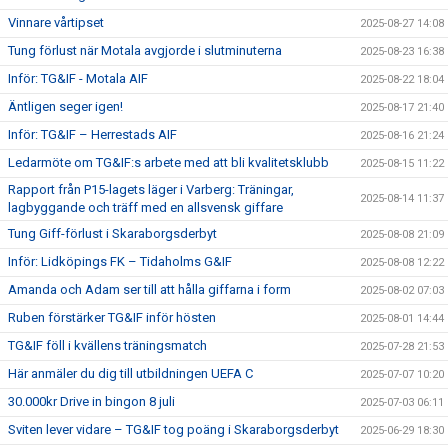
Vinnare vårtipset
2025-08-27 14:08
Tung förlust när Motala avgjorde i slutminuterna
2025-08-23 16:38
Inför: TG&IF - Motala AIF
2025-08-22 18:04
Äntligen seger igen!
2025-08-17 21:40
Inför: TG&IF – Herrestads AIF
2025-08-16 21:24
Ledarmöte om TG&IF:s arbete med att bli kvalitetsklubb
2025-08-15 11:22
Rapport från P15-lagets läger i Varberg: Träningar,
2025-08-14 11:37
lagbyggande och träff med en allsvensk giffare
Tung Giff-förlust i Skaraborgsderbyt
2025-08-08 21:09
Inför: Lidköpings FK – Tidaholms G&IF
2025-08-08 12:22
Amanda och Adam ser till att hålla giffarna i form
2025-08-02 07:03
Ruben förstärker TG&IF inför hösten
2025-08-01 14:44
TG&IF föll i kvällens träningsmatch
2025-07-28 21:53
Här anmäler du dig till utbildningen UEFA C
2025-07-07 10:20
30.000kr Drive in bingon 8 juli
2025-07-03 06:11
Sviten lever vidare – TG&IF tog poäng i Skaraborgsderbyt
2025-06-29 18:30