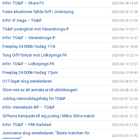
Inför: TG&IF – Skara FC
2025-06-28 14:00
Fasta situationer fällde Giff i Jönköping
2025-06-25 21:38
Inför: IF Haga – TG&IF
2025-06-25 15:06
TG&IF poänglöst mot Vänersborgs IF
2025-06-19 23:17
Inför: TG&IF – Vänersborgs IF
2025-06-19 14:47
Freeplay 24.000kr tisdag 17/6
2025-06-16 18:09
Tung Giff-förlust mot Lidköpings FK
2025-06-13 22:14
Inför: TG&IF – Lidköpings FK
2025-06-13 13:57
Freeplay 24.000kr tisdag 17juni
2025-06-13 09:43
U17-laget slog serieledaren
2025-06-08 21:01
Glöm inte av att anmäla er till utbildningen!
2025-06-08 16:32
Jobbig nationaldagshelg för TG&IF
2025-06-07 22:26
Inför: Herrestads AIF – TG&IF
2025-06-07 12:32
Giffarna kämpade till sig poäng i Måns 300:e match
2025-06-01 21:22
Inför: TG&IF – FBK Karlstad
2025-05-30 17:00
Juniorerna slog serieledaren: ”Bästa matchen för
2025-05-30 11:42
säsongen”