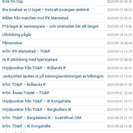
Kick On Cup
2023-09-20 08:46
Bra insatser av U-laget – trots att poängen uteblivit
2023-09-19 08:55
Målen från matchen mot IFK Mariestad
2023-09-18 20:21
P16-laget är seriesegrare – och vinstraden blir allt längre
2023-09-18 19:36
Utbildning pågår
2023-09-18 16:07
Påminnelse
2023-09-18 08:49
Inför: IFK Mariestad – TG&IF
2023-09-16 12:29
HLR utbildning med hjärtstartare
2023-09-15 08:20
Höjdpunkter från TG&IF – Brålanda IF
2023-09-10 20:37
Jackpotten spelas ut på säsongsavslutningen av bilbingon
2023-09-10 19:41
Inför: TG&IF – Brålanda IF
2023-09-08 07:30
Inför: Åsarp-Trädet – TG&IF
2023-09-01 22:04
Höjdpunkter från TG&IF – IK Kongahälla
2023-09-01 16:17
Höjdpunkter från TG&IF – Bergkullens IK
2023-09-01 16:13
Inför: TG&IF – Bergdalens IK – kvartsfinal i DM
2023-08-29 21:59
Inför: TG&IF – IK Kongahälla
2023-08-26 13:26