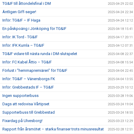
TG&IF till åttondelsfinal i DM
2025-04-29 22:02
Äntligen Giff-seger!
2025-04-24 22:34
Inför: TG&IF – IF Haga
2025-04-24 12:12
En påskpoäng i Jönköping för TG&IF
2025-04-18 15:41
Inför: IK Tord - TG&IF
2025-04-17 20:11
Inför: IFK Kumla – TG&IF
2025-04-12 07:31
TG&IF vidare till nästa runda i DM-slutspelet
2025-04-08 22:37
Inför: FC Kabel Åttio – TG&IF
2025-04-08 15:54
Förlust i ”hemmapremiären” för TG&IF
2025-04-04 22:45
Inför: TG&IF – Vänersborgs FK
2025-04-04 13:55
Inför: Grebbestads IF – TG&IF
2025-03-29 10:12
Ingen supporterbuss
2025-03-28 19:06
Dags att redovisa Vårtipset
2025-03-24 19:04
Supporterbuss till Grebbestad
2025-03-24 18:55
Fixardag på Ulvesborg!
2025-03-23 12:29
Rapport från årsmötet – starka finanser trots minusresultat
2025-02-28 12:51