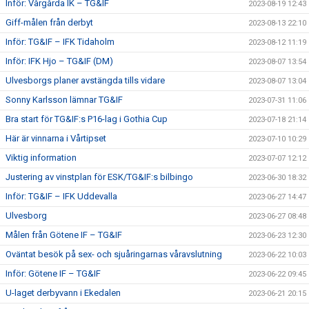
Inför: Vårgårda IK – TG&IF
2023-08-19 12:43
Giff-målen från derbyt
2023-08-13 22:10
Inför: TG&IF – IFK Tidaholm
2023-08-12 11:19
Inför: IFK Hjo – TG&IF (DM)
2023-08-07 13:54
Ulvesborgs planer avstängda tills vidare
2023-08-07 13:04
Sonny Karlsson lämnar TG&IF
2023-07-31 11:06
Bra start för TG&IF:s P16-lag i Gothia Cup
2023-07-18 21:14
Här är vinnarna i Vårtipset
2023-07-10 10:29
Viktig information
2023-07-07 12:12
Justering av vinstplan för ESK/TG&IF:s bilbingo
2023-06-30 18:32
Inför: TG&IF – IFK Uddevalla
2023-06-27 14:47
Ulvesborg
2023-06-27 08:48
Målen från Götene IF – TG&IF
2023-06-23 12:30
Oväntat besök på sex- och sjuåringarnas våravslutning
2023-06-22 10:03
Inför: Götene IF – TG&IF
2023-06-22 09:45
U-laget derbyvann i Ekedalen
2023-06-21 20:15