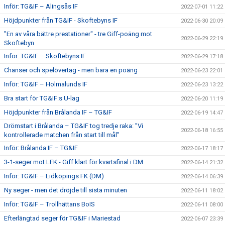
Inför: TG&IF – Alingsås IF
2022-07-01 11:22
Höjdpunkter från TG&IF - Skoftebyns IF
2022-06-30 20:09
"En av våra bättre prestationer" - tre Giff-poäng mot
2022-06-29 22:19
Skoftebyn
Inför: TG&IF – Skoftebyns IF
2022-06-29 17:18
Chanser och spelövertag - men bara en poäng
2022-06-23 22:01
Inför: TG&IF – Holmalunds IF
2022-06-23 13:22
Bra start för TG&IF:s U-lag
2022-06-20 11:19
Höjdpunkter från Brålanda IF – TG&IF
2022-06-19 14:47
Drömstart i Brålanda – TG&IF tog tredje raka: ”Vi
2022-06-18 16:55
kontrollerade matchen från start till mål”
Inför: Brålanda IF – TG&IF
2022-06-17 18:17
3-1-seger mot LFK - Giff klart för kvartsfinal i DM
2022-06-14 21:32
Inför: TG&IF – Lidköpings FK (DM)
2022-06-14 06:39
Ny seger - men det dröjde till sista minuten
2022-06-11 18:02
Inför: TG&IF – Trollhättans BoIS
2022-06-11 08:00
Efterlängtad seger för TG&IF i Mariestad
2022-06-07 23:39