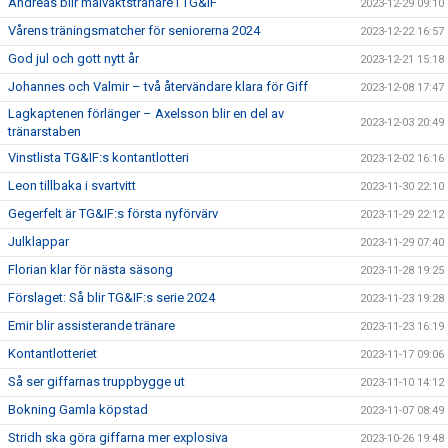
Andreas blir målvaktstränare i TG&IF
2023-12-29 09:10
Vårens träningsmatcher för seniorerna 2024
2023-12-22 16:57
God jul och gott nytt år
2023-12-21 15:18
Johannes och Valmir – två återvändare klara för Giff
2023-12-08 17:47
Lagkaptenen förlänger – Axelsson blir en del av
2023-12-03 20:49
tränarstaben
Vinstlista TG&IF:s kontantlotteri
2023-12-02 16:16
Leon tillbaka i svartvitt
2023-11-30 22:10
Gegerfelt är TG&IF:s första nyförvärv
2023-11-29 22:12
Julklappar
2023-11-29 07:40
Florian klar för nästa säsong
2023-11-28 19:25
Förslaget: Så blir TG&IF:s serie 2024
2023-11-23 19:28
Emir blir assisterande tränare
2023-11-23 16:19
Kontantlotteriet
2023-11-17 09:06
Så ser giffarnas truppbygge ut
2023-11-10 14:12
Bokning Gamla köpstad
2023-11-07 08:49
Stridh ska göra giffarna mer explosiva
2023-10-26 19:48