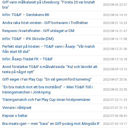
Giff vann målkalaset på Ulvesborg: ”Första 20 var brutalt
2022-08-26 22:57
bra”
Inför: TG&IF – Gerdskens BK
2022-08-26 14:10
Andra raka höst-vinsten - Giff bortavann i Trollhättan
2022-08-21 16:23
Respass i kvartsfinalen - Giff utslaget ur DM
2022-08-16 21:47
Inför: TG&IF – IFK Skövde (DM)
2022-08-16 11:08
Perfekt start på hösten – TG&IF vann i Åsarp: ”Vår match
2022-08-12 21:30
från start till slut”
Inför: Åsarp-Trädet FK – TG&IF
2022-08-12 16:18
Arvid förstärker TG&IF:s målvaktssida: ”Kul och lärorikt att
2022-08-09 13:15
testa på något nytt”
Giff-seger i Fair Play Cup: ”En väl genomförd turnering”
2022-08-07 20:36
”En bra match mot ett bra motstånd” – Men TG&IF föll i
2022-08-02 22:30
träningsmatchen i Jönköping
Träningsmatch och Fair Play Cup innan höstpremiären
2022-07-22 11:23
Vinnare i vårtipset
2022-07-07 21:13
Kepsar o hattar
2022-07-06 08:45
Bra insats igen – men ”bara” en Giff-poäng mot Alingsås IF
2022-07-02 19:17