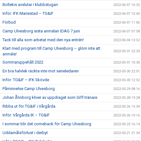
Bollekis avslutar i klubbstugan
2022-06-07 16:25
Inför: IFK Mariestad – TG&IF
2022-06-07 15:40
Förbud
2022-06-07 11:06
Camp Ulvesborg sista anmälan IDAG 7 juni
2022-06-07 07:58
Tack till alla som arbetat med den nya entrén!
2022-06-04 13:52
Klart med program till Camp Ulvesborg – glöm inte att
2022-05-31 22:33
anmäla!
Sommaruppehåll 2022
2022-05-31 10:30
En bra halvlek räckte inte mot serieledaren
2022-05-30 22:01
Inför: TG&IF – IFK Skövde
2022-05-30 12:52
Påminnelse Camp Ulvesborg
2022-05-29 08:16
Johan Åhnborg kliver av uppdraget som Giff-tränare
2022-05-28 19:28
Ribba ut för TG&IF i Vårgårda
2022-05-26 15:34
Inför: Vårgårda IK – TG&IF
2022-05-26 10:16
I sommar blir det comeback för Camp Ulvesborg
2022-05-23 16:14
Uddamålsförlust i derbyt
2022-05-21 21:34