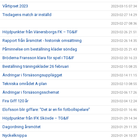
Vårtipset 2023
2023-03-15 07:34
Tisdagens match är inställd
2023-02-27 14:29
2023-02-27 08:36
Höjdpunkter från Vänersborgs FK – TG&IF
2023-02-26 21:51
Rapport från årsmötet - historisk omsättning
2023-02-26 14:35
Påminnelse om beställning kläder söndag
2023-02-25 21:43
Bröderna Fransson klara för spel i TG&IF
2023-02-20 16:23
Beställning träningskläder 26 februari
2023-02-15 08:25
Ändringar i försäsongsupplägget
2023-02-14 11:15
Tekniska området A-plan
2023-02-13 08:55
Ändringar i försäsongsschemat
2023-02-06 17:26
Fira Giff 120 år
2023-02-04 12:24
Elofsson blir giffare: ”Det är en fin fotbollspelare”
2023-02-01 16:46
Höjdpunkter från IFK Skövde – TG&IF
2023-01-29 14:34
Dagordning årsmötet
2023-01-29 11:35
Nyckelknippa
2023-01-24 10:37