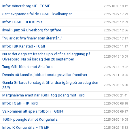
Inför: Vänersborgs IF - TG&IF
2025-10-03 18:12
Sent avgörande fällde TG&IF i kvalkampen
2025-09-27 17:29
Inför: TG&IF – IFK Kumla
2025-09-26 12:59
Ikväll: Quiz på Ulvesborg för giffare
2025-09-26 12:56
”Nu är det fyra finaler som återstår...”
2025-09-20 17:17
Inför: FBK Karlstad - TG&IF
2025-09-20 11:17
Nu är det dags att fräscha upp vår fina anläggning på
2025-09-15 10:09
Ulvesborg. Nu på lördag den 20 september
Tung Giff-förlust mot Ahlafors
2025-09-14 19:02
Dennis på kansliet jobbar torsdagskvällar framöver.
2025-09-11 10:05
Gamla Giffares torsdagsträffar drar igång på torsdag den
2025-09-08 15:00
25/9
Marginalerna emot när TG&IF tog poäng mot Tord
2025-09-05 21:41
Inför: TG&IF – IK Tord
2025-09-05 08:18
Välkommen att spela fotboll i TG&IF!
2025-09-03 09:17
TG&IF poänglöst mot Kongahälla
2025-08-30 19:05
Inför: IK Kongahälla – TG&IF
2025-08-29 15:33