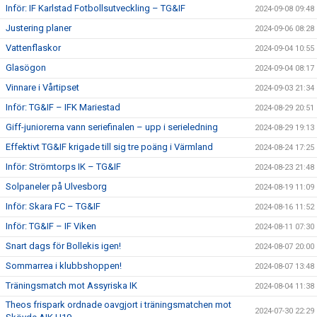
Inför: IF Karlstad Fotbollsutveckling – TG&IF
2024-09-08 09:48
Justering planer
2024-09-06 08:28
Vattenflaskor
2024-09-04 10:55
Glasögon
2024-09-04 08:17
Vinnare i Vårtipset
2024-09-03 21:34
Inför: TG&IF – IFK Mariestad
2024-08-29 20:51
Giff-juniorerna vann seriefinalen – upp i serieledning
2024-08-29 19:13
Effektivt TG&IF krigade till sig tre poäng i Värmland
2024-08-24 17:25
Inför: Strömtorps IK – TG&IF
2024-08-23 21:48
Solpaneler på Ulvesborg
2024-08-19 11:09
Inför: Skara FC – TG&IF
2024-08-16 11:52
Inför: TG&IF – IF Viken
2024-08-11 07:30
Snart dags för Bollekis igen!
2024-08-07 20:00
Sommarrea i klubbshoppen!
2024-08-07 13:48
Träningsmatch mot Assyriska IK
2024-08-04 11:38
Theos frispark ordnade oavgjort i träningsmatchen mot
2024-07-30 22:29