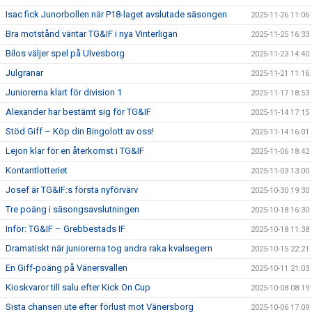
Isac fick Junorbollen när P18-laget avslutade säsongen
2025-11-26 11:06
Bra motstånd väntar TG&IF i nya Vinterligan
2025-11-25 16:33
Bilos väljer spel på Ulvesborg
2025-11-23 14:40
Julgranar
2025-11-21 11:16
Juniorerna klart för division 1
2025-11-17 18:53
Alexander har bestämt sig för TG&IF
2025-11-14 17:15
Stöd Giff – Köp din Bingolott av oss!
2025-11-14 16:01
Lejon klar för en återkomst i TG&IF
2025-11-06 18:42
Kontantlotteriet
2025-11-03 13:00
Josef är TG&IF:s första nyförvärv
2025-10-30 19:30
Tre poäng i säsongsavslutningen
2025-10-18 16:30
Inför: TG&IF – Grebbestads IF
2025-10-18 11:38
Dramatiskt när juniorerna tog andra raka kvalsegern
2025-10-15 22:21
En Giff-poäng på Vänersvallen
2025-10-11 21:03
Kioskvaror till salu efter Kick On Cup
2025-10-08 08:19
Sista chansen ute efter förlust mot Vänersborg
2025-10-06 17:09