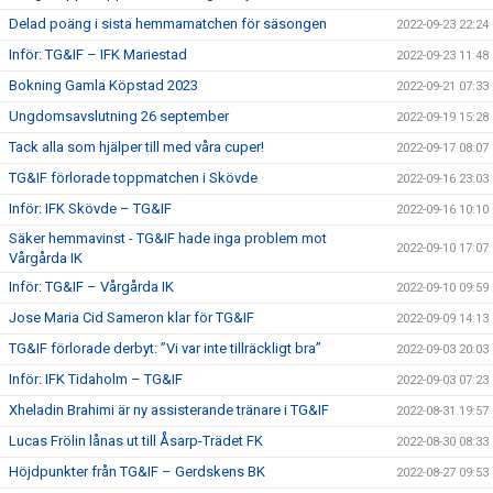
Delad poäng i sista hemmamatchen för säsongen
2022-09-23 22:24
Inför: TG&IF – IFK Mariestad
2022-09-23 11:48
Bokning Gamla Köpstad 2023
2022-09-21 07:33
Ungdomsavslutning 26 september
2022-09-19 15:28
Tack alla som hjälper till med våra cuper!
2022-09-17 08:07
TG&IF förlorade toppmatchen i Skövde
2022-09-16 23:03
Inför: IFK Skövde – TG&IF
2022-09-16 10:10
Säker hemmavinst - TG&IF hade inga problem mot
2022-09-10 17:07
Vårgårda IK
Inför: TG&IF – Vårgårda IK
2022-09-10 09:59
Jose Maria Cid Sameron klar för TG&IF
2022-09-09 14:13
TG&IF förlorade derbyt: ”Vi var inte tillräckligt bra”
2022-09-03 20:03
Inför: IFK Tidaholm – TG&IF
2022-09-03 07:23
Xheladin Brahimi är ny assisterande tränare i TG&IF
2022-08-31 19:57
Lucas Frölin lånas ut till Åsarp-Trädet FK
2022-08-30 08:33
Höjdpunkter från TG&IF – Gerdskens BK
2022-08-27 09:53