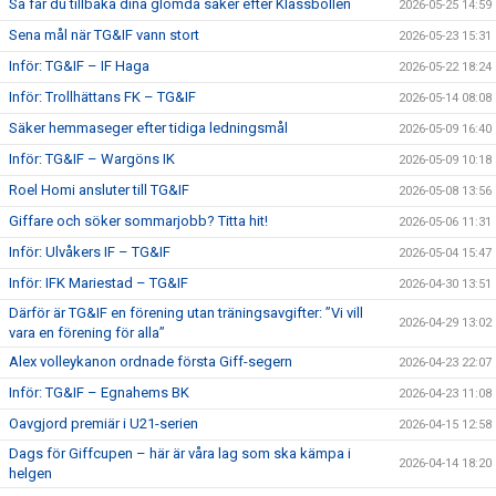
Så får du tillbaka dina glömda saker efter Klassbollen
2026-05-25 14:59
Sena mål när TG&IF vann stort
2026-05-23 15:31
Inför: TG&IF – IF Haga
2026-05-22 18:24
Inför: Trollhättans FK – TG&IF
2026-05-14 08:08
Säker hemmaseger efter tidiga ledningsmål
2026-05-09 16:40
Inför: TG&IF – Wargöns IK
2026-05-09 10:18
Roel Homi ansluter till TG&IF
2026-05-08 13:56
Giffare och söker sommarjobb? Titta hit!
2026-05-06 11:31
Inför: Ulvåkers IF – TG&IF
2026-05-04 15:47
Inför: IFK Mariestad – TG&IF
2026-04-30 13:51
Därför är TG&IF en förening utan träningsavgifter: ”Vi vill
2026-04-29 13:02
vara en förening för alla”
Alex volleykanon ordnade första Giff-segern
2026-04-23 22:07
Inför: TG&IF – Egnahems BK
2026-04-23 11:08
Oavgjord premiär i U21-serien
2026-04-15 12:58
Dags för Giffcupen – här är våra lag som ska kämpa i
2026-04-14 18:20
helgen