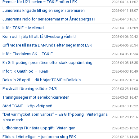
Premiär för U21-serien – TG&IF möter LFK
2026-04-14 11:07
Juniorerna krigade till sig en seger i premiären
2026-04-11 18:07
Juniorerna redo för seriepremiär mot Åtvidabergs FF
2026-04-10 16:57
Inför: TG&IF – Mellerud
2026-04-10 13:09
Kom och hjälp till att få Ulvesborg vårfint!
2026-04-06 20:42
Giff vidare till nästa DM-runda efter seger mot ESK
2026-04-06 20:34
Inför: Ekedalens SK – TG&IF
2026-04-05 15:34
En Giff-poäng i premiären efter stark upphämtning
2026-04-03 18:35
Inför: IK Gauthiod – TG&IF
2026-04-03 10:49
Boka in 28 april – då börjar TG&IF:s Bollekis
2026-03-27 16:14
Provkväll föreningskläder 24/3
2026-03-23 14:03
Träningsseger mot seriekonkurrenten
2026-03-21 16:47
Stöd TG&IF – köp vårtipset!
2026-03-13 15:22
”Det var mycket som var bra” – En Giff-poäng i Vinterligans
2026-02-28 19:16
sista match
Lidköpings FK nästa uppgift i Vinterligan
2026-02-25 18:52
Förlust i Vinterligan – juniorerna slog ESK
2026-02-16 14:38