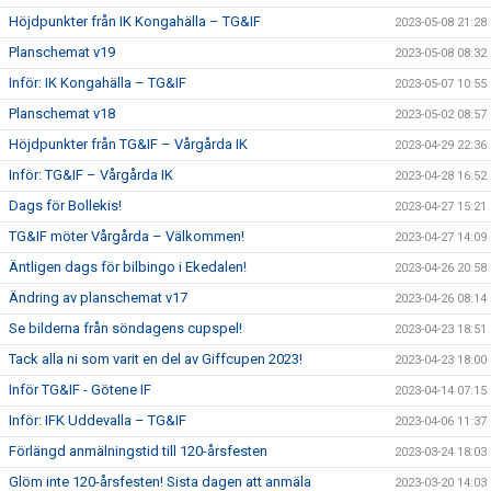
Höjdpunkter från IK Kongahälla – TG&IF
2023-05-08 21:28
Planschemat v19
2023-05-08 08:32
Inför: IK Kongahälla – TG&IF
2023-05-07 10:55
Planschemat v18
2023-05-02 08:57
Höjdpunkter från TG&IF – Vårgårda IK
2023-04-29 22:36
Inför: TG&IF – Vårgårda IK
2023-04-28 16:52
Dags för Bollekis!
2023-04-27 15:21
TG&IF möter Vårgårda – Välkommen!
2023-04-27 14:09
Äntligen dags för bilbingo i Ekedalen!
2023-04-26 20:58
Ändring av planschemat v17
2023-04-26 08:14
Se bilderna från söndagens cupspel!
2023-04-23 18:51
Tack alla ni som varit en del av Giffcupen 2023!
2023-04-23 18:00
Inför TG&IF - Götene IF
2023-04-14 07:15
Inför: IFK Uddevalla – TG&IF
2023-04-06 11:37
Förlängd anmälningstid till 120-årsfesten
2023-03-24 18:03
Glöm inte 120-årsfesten! Sista dagen att anmäla
2023-03-20 14:03