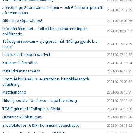
Jönköpings Södra väntar i cupen – och Giff spelar premiär
2024-04-07 14:59
på hemmaplan
Glöm inte köpa vårtips!
2024-03-25 09:26
Info från årsmötet – koll på finanserna men ingen
2024-03-13 08:17
ordförande
Två segrar i veckan – sju gjorda mål: ”Många gjorde bra
2024-03-09 14:09
saker”
Lucas klar för spel i svartvitt
2024-02-27 19:52
Kallelse till årsmötet
2024-02-20 13:14
Inställd träningsmatch
2024-02-16 13:31
Sportlife blir TG&IF:s leverantör av klubbkläder och
2024-02-09 09:52
utrustning
Matchändring
2024-02-08 10:51
Nils Liljebo klar för återkomst på Ulvesborg
2024-02-02 19:12
TG&IF går med i Folkspels JOYNA
2024-01-26 10:00
Uthyrning klubbstugan
2024-01-19 10:38
Silverplats för TG&IF i kommunmästerskapet
2024-01-06 15:02