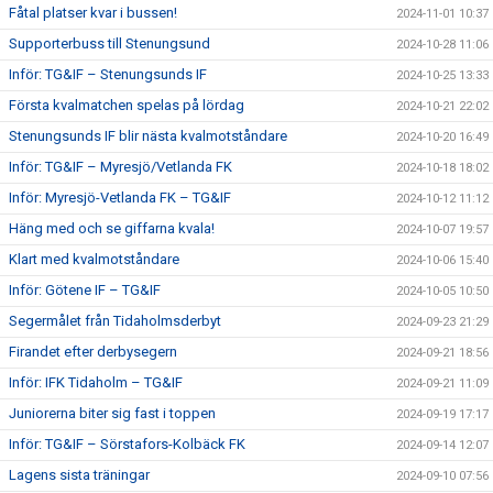
Fåtal platser kvar i bussen!
2024-11-01 10:37
Supporterbuss till Stenungsund
2024-10-28 11:06
Inför: TG&IF – Stenungsunds IF
2024-10-25 13:33
Första kvalmatchen spelas på lördag
2024-10-21 22:02
Stenungsunds IF blir nästa kvalmotståndare
2024-10-20 16:49
Inför: TG&IF – Myresjö/Vetlanda FK
2024-10-18 18:02
Inför: Myresjö-Vetlanda FK – TG&IF
2024-10-12 11:12
Häng med och se giffarna kvala!
2024-10-07 19:57
Klart med kvalmotståndare
2024-10-06 15:40
Inför: Götene IF – TG&IF
2024-10-05 10:50
Segermålet från Tidaholmsderbyt
2024-09-23 21:29
Firandet efter derbysegern
2024-09-21 18:56
Inför: IFK Tidaholm – TG&IF
2024-09-21 11:09
Juniorerna biter sig fast i toppen
2024-09-19 17:17
Inför: TG&IF – Sörstafors-Kolbäck FK
2024-09-14 12:07
Lagens sista träningar
2024-09-10 07:56