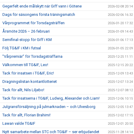
Gegerfelt ende målskytt när Giff vann i Götene
2026-02-08 20:14
Dags för säsongens första träningsmatch
2026-02-06 16:32
Vårprogrammet för Torsdagsträffen
2026-01-20 17:32
Årsmöte 2026 – 26 februari
2026-01-09 14:43
Semifinal-stopp för Giff i KM
2026-01-06 17:13
Följ TG&IF i KM i futsal
2026-01-05 22:09
”Vårpremiär” för Torsdagsträffarna
2025-12-25 11:11
Välkommen till TG&IF, Leo!
2025-12-15 20:22
Tack för insatsen i TG&IF, Eric!
2025-12-09 13:43
Dragningslistan kontantlotteriet
2025-12-07 13:24
Tack för allt, Nils Liljebo!
2025-12-07 08:12
Tack för insatserna i TG&IF, Ludwig, Alexander och Liam!
2025-12-06 10:15
Julgransförsäljning på julmarknaden – och Ulvesborg
2025-12-05 13:47
Tack för allt, Florian Brahimi!
2025-12-02 17:15
Lawan valde TG&IF
2025-12-01 20:50
Nytt samarbete mellan STC och TG&IF – ser erbjudandet
2025-11-28 14:14