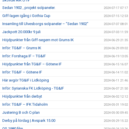
Skövde AIK U19
Sedan 1902 , projekt solpaneler.
2024-07-17 07:17
Giff-lagen igång i Gothia Cup
2024-07-15 12:53
Insamling till Ulvesborgs solpaneler – ”Sedan 1902”
2024-07-07 08:01
Jackpott 20.000kr 9 juli
2024-07-03 11:59
Höjdpunkter från Giff-segern mot Grums IK
2024-06-29 21:35
Inför: TG&IF – Grums IK
2024-06-29 09:02
Inför: Forshaga IF – TG&IF
2024-06-19 13:05
Höjdpunkter från TG&IF – Götene IF
2024-06-15 16:07
Inför: TG&IF – Götene IF
2024-06-14 11:02
Här avgör TG&IF i Lidköping
2024-06-11 21:46
Inför: Syrianska FK Lidköping - TG&IF
2024-06-07 21:50
Höjdpunkter från derbyt
2024-06-02 12:12
Inför: TG&IF – IFK Tidaholm
2024-05-31 19:02
Justering B och C-plan
2024-05-30 09:45
Derby på lördag | Avspark 15.00
2024-05-29 15:22
OS 1980 film
2024-05-24 10:26