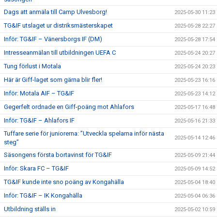
Dags att anmäla till Camp Ulvesborg!
2025-05-30 11:23
TG&IF utslaget ur distriksmästerskapet
2025-05-28 22:27
Inför: TG&IF – Vänersborgs IF (DM)
2025-05-28 17:54
Intresseanmälan till utbildningen UEFA C
2025-05-24 20:27
Tung förlust i Motala
2025-05-24 20:23
Här är Giff-laget som gärna blir fler!
2025-05-23 16:16
Inför: Motala AIF – TG&IF
2025-05-23 14:12
Gegerfelt ordnade en Giff-poäng mot Ahlafors
2025-05-17 16:48
Inför: TG&IF – Ahlafors IF
2025-05-16 21:33
Tuffare serie för juniorerna: ”Utveckla spelarna inför nästa
2025-05-14 12:46
steg”
Säsongens första bortavinst för TG&IF
2025-05-09 21:44
Inför: Skara FC – TG&IF
2025-05-09 14:52
TG&IF kunde inte sno poäng av Kongahälla
2025-05-04 18:40
Inför: TG&IF – IK Kongahälla
2025-05-04 06:36
Utbildning ställs in
2025-05-02 10:59