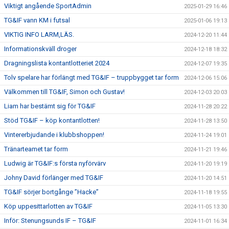
Viktigt angående SportAdmin
2025-01-29 16:46
TG&IF vann KM i futsal
2025-01-06 19:13
VIKTIG INFO LARM,LÄS.
2024-12-20 11:44
Informationskväll droger
2024-12-18 18:32
Dragningslista kontantlotteriet 2024
2024-12-07 19:35
Tolv spelare har förlängt med TG&IF – truppbygget tar form
2024-12-06 15:06
Välkommen till TG&IF, Simon och Gustav!
2024-12-03 20:03
Liam har bestämt sig för TG&IF
2024-11-28 20:22
Stöd TG&IF – köp kontantlotten!
2024-11-28 13:50
Vintererbjudande i klubbshoppen!
2024-11-24 19:01
Tränarteamet tar form
2024-11-21 19:46
Ludwig är TG&IF:s första nyförvärv
2024-11-20 19:19
Johny David förlänger med TG&IF
2024-11-20 14:51
TG&IF sörjer bortgånge ”Hacke”
2024-11-18 19:55
Köp uppesittarlotten av TG&IF
2024-11-05 13:30
Inför: Stenungsunds IF – TG&IF
2024-11-01 16:34