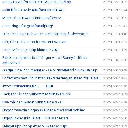
Johny David förstärker TG&IF:s tränarstab
2022-11-22 10:32
Julin från Skövde AIK förstärker TG&IF
2022-11-21 21:24
Marcus blir TG&IF:s andra nyförvärv
2022-11-17 19:55
Snart dags för granförsäljning!
2022-11-16 21:42
Olle, Theo, Eric och Jose spelar vidare på Ulvesborg
2022-11-10 08:10
Erik, Olle och Simon fortsätter i svartvitt
2022-11-08 07:05
Theo, Måns och Filip klara för 2023
2022-11-06 13:39
Patrik och spelartrio förlänger – och Sonny är första
2022-11-04 17:30
nyförvärvet
Glädje, jubel och medaljer - se bildspelet från Kick On Cup
2022-10-02 20:48
En femetta mot Trollhättan säkrade tredjeplatsen för TG&IF
2022-10-02 18:25
Inför: Trollhättans BoIS – TG&IF
2022-10-02 11:40
Tack för i år och välkommen tillbaka 2023!
2022-09-28 10:53
Elva mål när U-laget vann fjärde raka
2022-09-27 14:28
Ungdomsavdelningen avslutade med spel och lek
2022-09-27 14:22
Höjdpunkter från TG&IF – IFK Mariestad
2022-09-25 15:30
U-laget upp i topp efter 5–0-seger i Hjo
2022-09-24 13:32