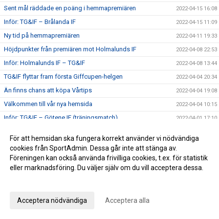
Sent mål räddade en poäng i hemmapremiären
2022-04-15 16:08
Inför: TG&IF – Brålanda IF
2022-04-15 11:09
Ny tid på hemmapremiären
2022-04-11 19:33
Höjdpunkter från premiären mot Holmalunds IF
2022-04-08 22:53
Inför: Holmalunds IF – TG&IF
2022-04-08 13:44
TG&IF flyttar fram första Giffcupen-helgen
2022-04-04 20:34
Än finns chans att köpa Vårtips
2022-04-04 19:08
Välkommen till vår nya hemsida
2022-04-04 10:15
Inför: TG&IF – Götene IF (träningsmatch)
2022-04-01 17:10
Bra årspremiär av juniorlaget mot Folkabo
2022-03-24 16:48
För att hemsidan ska fungera korrekt använder vi nödvändiga
INFO Nya huvudentrèn
2022-03-24 12:27
cookies från SportAdmin. Dessa går inte att stänga av.
Föreningen kan också använda frivilliga cookies, t.ex. för statistik
Entrèn
2022-03-15 08:41
eller marknadsföring. Du väljer själv om du vill acceptera dessa.
Inför: Husqvarna FF – TG&IF
2022-03-12 10:50
Anpassa dina val
Inför: TG&IF – IK Gauthiod (träningsmatch)
2022-03-05 07:33
Inför: TG&IF – Vänersborgs FK (träningsmatch)
Acceptera nödvändiga
Acceptera alla
2022-02-25 20:12
Stadgeändringar och plusresultat – nyheterna från
2022-02-24 11:41