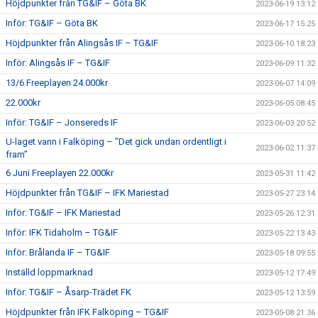
Höjdpunkter från TG&IF – Göta BK
2023-06-19 13:12
Inför: TG&IF – Göta BK
2023-06-17 15:25
Höjdpunkter från Alingsås IF – TG&IF
2023-06-10 18:23
Inför: Alingsås IF – TG&IF
2023-06-09 11:32
13/6 Freeplayen 24.000kr
2023-06-07 14:09
22.000kr
2023-06-05 08:45
Inför: TG&IF – Jonsereds IF
2023-06-03 20:52
U-laget vann i Falköping – ”Det gick undan ordentligt i
2023-06-02 11:37
fram”
6 Juni Freeplayen 22.000kr
2023-05-31 11:42
Höjdpunkter från TG&IF – IFK Mariestad
2023-05-27 23:14
Inför: TG&IF – IFK Mariestad
2023-05-26 12:31
Inför: IFK Tidaholm – TG&IF
2023-05-22 13:43
Inför: Brålanda IF – TG&IF
2023-05-18 09:55
Inställd loppmarknad
2023-05-12 17:49
Inför: TG&IF – Åsarp-Trädet FK
2023-05-12 13:59
Höjdpunkter från IFK Falköping – TG&IF
2023-05-08 21:36