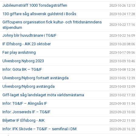
Jubileumsträff 1000 Torsdagsträffen
2023-10-26 12:13
130 giffare såg allsvensk guldstrid i Borås
2023-10-24 17:28
Giffcupens organisation fick kultur- och fritidsnämndens
2023-10-22 17:16
stipendium
Johny blir huvudtränare i TG&IF
2023-10-22 16:09
IF Elfsborg - AIK 23 oktober
2023-10-20 08:06
Fair play avslutning
2023-10-17 09:56
Ulvesborg Nyborg 2023
2023-10-09 10:46
Inför: Göta BK – TG&IF
2023-10-08 12:24
Ulvesborg/Nyborg fortsatt avstängda
2023-10-05 12:39
Ulvesborg/Nyborg avstängda
2023-10-03 12:09
Giff-laget såg landslaget möta världsmästarna
2023-10-02 17:33
Inför: TG&IF – Alingsås IF
2023-09-30 11:34
Inför: Jonsereds IF – TG&IF
2023-09-23 10:00
Biljetter IF Elfsborg - AIK
2023-09-22 11:00
Inför: IFK Skövde – TG&IF – semifinal i DM
2023-09-20 16:29