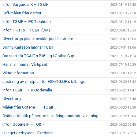
Inför: Vårgårda IK – TG&IF
2023-08-19 12:43
Giff-målen från derbyt
2023-08-13 22:10
Inför: TG&IF – IFK Tidaholm
2023-08-12 11:19
Inför: IFK Hjo – TG&IF (DM)
2023-08-07 13:54
Ulvesborgs planer avstängda tills vidare
2023-08-07 13:04
Sonny Karlsson lämnar TG&IF
2023-07-31 11:06
Bra start för TG&IF:s P16-lag i Gothia Cup
2023-07-18 21:14
Här är vinnarna i Vårtipset
2023-07-10 10:29
Viktig information
2023-07-07 12:12
Justering av vinstplan för ESK/TG&IF:s bilbingo
2023-06-30 18:32
Inför: TG&IF – IFK Uddevalla
2023-06-27 14:47
Ulvesborg
2023-06-27 08:48
Målen från Götene IF – TG&IF
2023-06-23 12:30
Oväntat besök på sex- och sjuåringarnas våravslutning
2023-06-22 10:03
Inför: Götene IF – TG&IF
2023-06-22 09:45
U-laget derbyvann i Ekedalen
2023-06-21 20:15