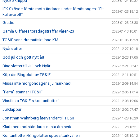
Nyckelknippa
2023-01-24 10:37
IFK Skövde första motståndaren under försäsongen: ”Ett
2023-01-23 15:12
kul avbrott”
Grattis
2023-01-23 08:33
Gamla Giffares torsdagsträffar våren-23
2023-01-13 10:01
TG&IF vann dramatiskt inne-KM
2023-01-06 19:59
Nyårslotter
2022-12-27 10:18
God jul och gott nytt år!
2022-12-23 17:05
Bingolotter till Jul och Nyår
2022-12-21 08:47
Köp din Bingolott av TG&IF
2022-12-11 10:51
Missa inte morgondagens julmarknad!
2022-12-09 14:54
”Perra” stannar i TG&IF
2022-12-06 17:14
Vinstlista TG&IF:s kontantlotteri
2022-12-03 19:06
Julklappar
2022-12-02 07:47
Jonathan Wahnberg återvänder till TG&IF
2022-11-28 16:29
Klart med motståndare i nästa års serie
2022-11-28 16:21
Kontantlotteri/Bingolotter uppesittarkvällen
2022-11-25 10:12