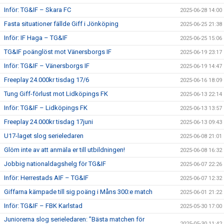
Inför: TG&IF – Skara FC
2025-06-28 14:00
Fasta situationer fällde Giff i Jönköping
2025-06-25 21:38
Inför: IF Haga – TG&IF
2025-06-25 15:06
TG&IF poänglöst mot Vänersborgs IF
2025-06-19 23:17
Inför: TG&IF – Vänersborgs IF
2025-06-19 14:47
Freeplay 24.000kr tisdag 17/6
2025-06-16 18:09
Tung Giff-förlust mot Lidköpings FK
2025-06-13 22:14
Inför: TG&IF – Lidköpings FK
2025-06-13 13:57
Freeplay 24.000kr tisdag 17juni
2025-06-13 09:43
U17-laget slog serieledaren
2025-06-08 21:01
Glöm inte av att anmäla er till utbildningen!
2025-06-08 16:32
Jobbig nationaldagshelg för TG&IF
2025-06-07 22:26
Inför: Herrestads AIF – TG&IF
2025-06-07 12:32
Giffarna kämpade till sig poäng i Måns 300:e match
2025-06-01 21:22
Inför: TG&IF – FBK Karlstad
2025-05-30 17:00
Juniorerna slog serieledaren: ”Bästa matchen för
2025-05-30 11:42