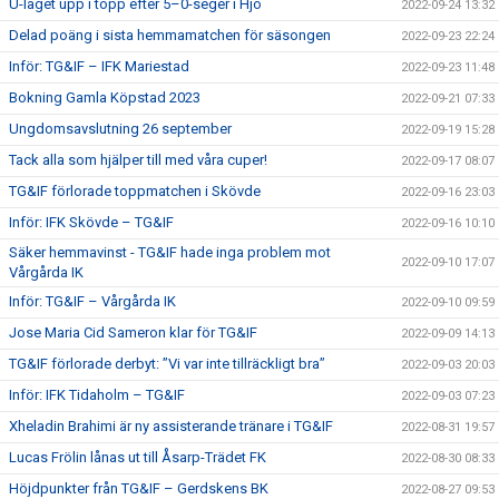
U-laget upp i topp efter 5–0-seger i Hjo
2022-09-24 13:32
Delad poäng i sista hemmamatchen för säsongen
2022-09-23 22:24
Inför: TG&IF – IFK Mariestad
2022-09-23 11:48
Bokning Gamla Köpstad 2023
2022-09-21 07:33
Ungdomsavslutning 26 september
2022-09-19 15:28
Tack alla som hjälper till med våra cuper!
2022-09-17 08:07
TG&IF förlorade toppmatchen i Skövde
2022-09-16 23:03
Inför: IFK Skövde – TG&IF
2022-09-16 10:10
Säker hemmavinst - TG&IF hade inga problem mot
2022-09-10 17:07
Vårgårda IK
Inför: TG&IF – Vårgårda IK
2022-09-10 09:59
Jose Maria Cid Sameron klar för TG&IF
2022-09-09 14:13
TG&IF förlorade derbyt: ”Vi var inte tillräckligt bra”
2022-09-03 20:03
Inför: IFK Tidaholm – TG&IF
2022-09-03 07:23
Xheladin Brahimi är ny assisterande tränare i TG&IF
2022-08-31 19:57
Lucas Frölin lånas ut till Åsarp-Trädet FK
2022-08-30 08:33
Höjdpunkter från TG&IF – Gerdskens BK
2022-08-27 09:53