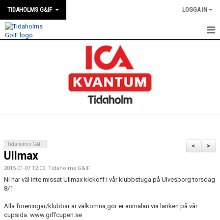
TIDAHOLMS G&IF
LOGGA IN
HEM
FÖRENINGSKALENDERN
NYHETER
KLUBBSTUGAN
KONTAKT
Tidaholms G&IF
<
>
Ullmax
FÖRENINGEN
2015-01-07 12:09, Tidaholms G&IF
SOUVENIRER
Ni har väl inte missat Ullmax kickoff i vår klubbstuga på Ulvesborg torsdag
8/1.
GAMLA GIFFS TORSDAGSTRÄFFAR
Alla föreningar/klubbar är välkomna,gör er anmälan via länken på vår
cupsida. www.giffcupen.se
MATCHER