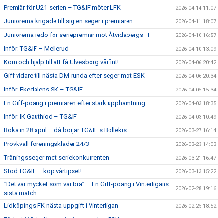
Premiär för U21-serien – TG&IF möter LFK
2026-04-14 11:07
Juniorerna krigade till sig en seger i premiären
2026-04-11 18:07
Juniorerna redo för seriepremiär mot Åtvidabergs FF
2026-04-10 16:57
Inför: TG&IF – Mellerud
2026-04-10 13:09
Kom och hjälp till att få Ulvesborg vårfint!
2026-04-06 20:42
Giff vidare till nästa DM-runda efter seger mot ESK
2026-04-06 20:34
Inför: Ekedalens SK – TG&IF
2026-04-05 15:34
En Giff-poäng i premiären efter stark upphämtning
2026-04-03 18:35
Inför: IK Gauthiod – TG&IF
2026-04-03 10:49
Boka in 28 april – då börjar TG&IF:s Bollekis
2026-03-27 16:14
Provkväll föreningskläder 24/3
2026-03-23 14:03
Träningsseger mot seriekonkurrenten
2026-03-21 16:47
Stöd TG&IF – köp vårtipset!
2026-03-13 15:22
”Det var mycket som var bra” – En Giff-poäng i Vinterligans
2026-02-28 19:16
sista match
Lidköpings FK nästa uppgift i Vinterligan
2026-02-25 18:52