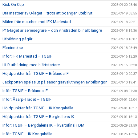
Kick On Cup
2023-09-20 08:46
Bra insatser av U-laget – trots att poängen uteblivit
2023-09-19 08:55
Målen från matchen mot IFK Mariestad
2023-09-18 20:21
P16-laget är seriesegrare – och vinstraden blir allt längre
2023-09-18 19:36
Utbildning pågår
2023-09-18 16:07
Påminnelse
2023-09-18 08:49
Inför: IFK Mariestad – TG&IF
2023-09-16 12:29
HLR utbildning med hjärtstartare
2023-09-15 08:20
Höjdpunkter från TG&IF – Brålanda IF
2023-09-10 20:37
Jackpotten spelas ut på säsongsavslutningen av bilbingon
2023-09-10 19:41
Inför: TG&IF – Brålanda IF
2023-09-08 07:30
Inför: Åsarp-Trädet – TG&IF
2023-09-01 22:04
Höjdpunkter från TG&IF – IK Kongahälla
2023-09-01 16:17
Höjdpunkter från TG&IF – Bergkullens IK
2023-09-01 16:13
Inför: TG&IF – Bergdalens IK – kvartsfinal i DM
2023-08-29 21:59
Inför: TG&IF – IK Kongahälla
2023-08-26 13:26