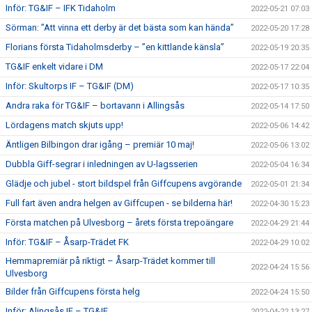
Inför: TG&IF – IFK Tidaholm
2022-05-21 07:03
Sörman: ”Att vinna ett derby är det bästa som kan hända”
2022-05-20 17:28
Florians första Tidaholmsderby – ”en kittlande känsla”
2022-05-19 20:35
TG&IF enkelt vidare i DM
2022-05-17 22:04
Inför: Skultorps IF – TG&IF (DM)
2022-05-17 10:35
Andra raka för TG&IF – bortavann i Allingsås
2022-05-14 17:50
Lördagens match skjuts upp!
2022-05-06 14:42
Äntligen Bilbingon drar igång – premiär 10 maj!
2022-05-06 13:02
Dubbla Giff-segrar i inledningen av U-lagsserien
2022-05-04 16:34
Glädje och jubel - stort bildspel från Giffcupens avgörande
2022-05-01 21:34
Full fart även andra helgen av Giffcupen - se bilderna här!
2022-04-30 15:23
Första matchen på Ulvesborg – årets första trepoängare
2022-04-29 21:44
Inför: TG&IF – Åsarp-Trädet FK
2022-04-29 10:02
Hemmapremiär på riktigt – Åsarp-Trädet kommer till
2022-04-24 15:56
Ulvesborg
Bilder från Giffcupens första helg
2022-04-24 15:50
Inför: Alingsås IF – TG&IF
2022-04-22 13:27