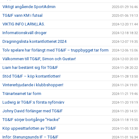
Viktigt angående SportAdmin
2025-01-29 16:46
TG&IF vann KM i futsal
2025-01-06 19:13
VIKTIG INFO LARM,LÄS.
2024-12-20 11:44
Informationskväll droger
2024-12-18 18:32
Dragningslista kontantlotteriet 2024
2024-12-07 19:35
Tolv spelare har förlängt med TG&IF – truppbygget tar form
2024-12-06 15:06
Välkommen till TG&IF, Simon och Gustav!
2024-12-03 20:03
Liam har bestämt sig för TG&IF
2024-11-28 20:22
Stöd TG&IF – köp kontantlotten!
2024-11-28 13:50
Vintererbjudande i klubbshoppen!
2024-11-24 19:01
Tränarteamet tar form
2024-11-21 19:46
Ludwig är TG&IF:s första nyförvärv
2024-11-20 19:19
Johny David förlänger med TG&IF
2024-11-20 14:51
TG&IF sörjer bortgånge ”Hacke”
2024-11-18 19:55
Köp uppesittarlotten av TG&IF
2024-11-05 13:30
Inför: Stenungsunds IF – TG&IF
2024-11-01 16:34