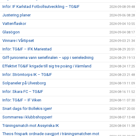
Inför: IF Karlstad Fotbollsutveckling – TG&IF
2024-09-08 09:48
Justering planer
2024-09-06 08:28
Vattenflaskor
2024-09-04 10:55
Glasögon
2024-09-04 08:17
Vinnare i Vårtipset
2024-09-03 21:34
Inför: TG&IF – IFK Mariestad
2024-08-29 20:51
Giff-juniorerna vann seriefinalen – upp i serieledning
2024-08-29 19:13
Effektivt TG&IF krigade till sig tre poäng i Värmland
2024-08-24 17:25
Inför: Strömtorps IK – TG&IF
2024-08-23 21:48
Solpaneler på Ulvesborg
2024-08-19 11:09
Inför: Skara FC – TG&IF
2024-08-16 11:52
Inför: TG&IF – IF Viken
2024-08-11 07:30
Snart dags för Bollekis igen!
2024-08-07 20:00
Sommarrea i klubbshoppen!
2024-08-07 13:48
Träningsmatch mot Assyriska IK
2024-08-04 11:38
Theos frispark ordnade oavgjort i träningsmatchen mot