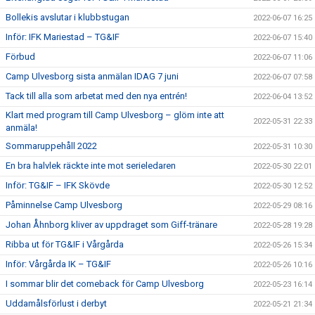
Bollekis avslutar i klubbstugan
2022-06-07 16:25
Inför: IFK Mariestad – TG&IF
2022-06-07 15:40
Förbud
2022-06-07 11:06
Camp Ulvesborg sista anmälan IDAG 7 juni
2022-06-07 07:58
Tack till alla som arbetat med den nya entrén!
2022-06-04 13:52
Klart med program till Camp Ulvesborg – glöm inte att
2022-05-31 22:33
anmäla!
Sommaruppehåll 2022
2022-05-31 10:30
En bra halvlek räckte inte mot serieledaren
2022-05-30 22:01
Inför: TG&IF – IFK Skövde
2022-05-30 12:52
Påminnelse Camp Ulvesborg
2022-05-29 08:16
Johan Åhnborg kliver av uppdraget som Giff-tränare
2022-05-28 19:28
Ribba ut för TG&IF i Vårgårda
2022-05-26 15:34
Inför: Vårgårda IK – TG&IF
2022-05-26 10:16
I sommar blir det comeback för Camp Ulvesborg
2022-05-23 16:14
Uddamålsförlust i derbyt
2022-05-21 21:34