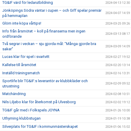
TG&IF värd för ledarutbildning
2024-04-13 12:30
Jönköpings Södra väntar i cupen – och Giff spelar premiär
2024-04-07 14:59
på hemmaplan
Glöm inte köpa vårtips!
2024-03-25 09:26
Info från årsmötet – koll på finanserna men ingen
2024-03-13 08:17
ordförande
Två segrar i veckan – sju gjorda mål: ”Många gjorde bra
2024-03-09 14:09
saker”
Lucas klar för spel i svartvitt
2024-02-27 19:52
Kallelse till årsmötet
2024-02-20 13:14
Inställd träningsmatch
2024-02-16 13:31
Sportlife blir TG&IF:s leverantör av klubbkläder och
2024-02-09 09:52
utrustning
Matchändring
2024-02-08 10:51
Nils Liljebo klar för återkomst på Ulvesborg
2024-02-02 19:12
TG&IF går med i Folkspels JOYNA
2024-01-26 10:00
Uthyrning klubbstugan
2024-01-19 10:38
Silverplats för TG&IF i kommunmästerskapet
2024-01-06 15:02