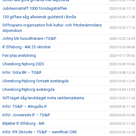
2023-10-26 19:48
Jubileumsträff 1000 Torsdagsträffen
2023-10-26 12:13
130 giffare såg allsvensk guldstrid i Borås
2023-10-24 17:28
Giffcupens organisation fick kultur- och fritidsnämndens
2023-10-22 17:16
stipendium
Johny blir huvudtränare i TG&IF
2023-10-22 16:09
IF Elfsborg - AIK 23 oktober
2023-10-20 08:06
Fair play avslutning
2023-10-17 09:56
Ulvesborg Nyborg 2023
2023-10-09 10:46
Inför: Göta BK – TG&IF
2023-10-08 12:24
Ulvesborg/Nyborg fortsatt avstängda
2023-10-05 12:39
Ulvesborg/Nyborg avstängda
2023-10-03 12:09
Giff-laget såg landslaget möta världsmästarna
2023-10-02 17:33
Inför: TG&IF – Alingsås IF
2023-09-30 11:34
Inför: Jonsereds IF – TG&IF
2023-09-23 10:00
Biljetter IF Elfsborg - AIK
2023-09-22 11:00
Inför: IFK Skövde – TG&IF – semifinal i DM
2023-09-20 16:29