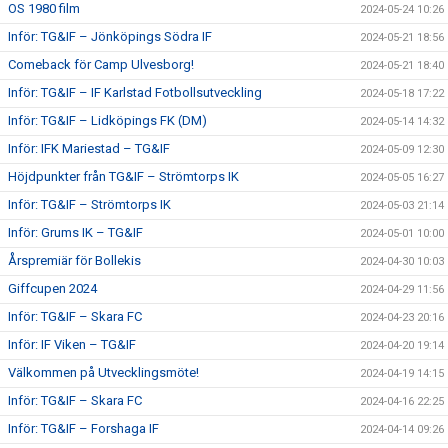
OS 1980 film
2024-05-24 10:26
Inför: TG&IF – Jönköpings Södra IF
2024-05-21 18:56
Comeback för Camp Ulvesborg!
2024-05-21 18:40
Inför: TG&IF – IF Karlstad Fotbollsutveckling
2024-05-18 17:22
Inför: TG&IF – Lidköpings FK (DM)
2024-05-14 14:32
Inför: IFK Mariestad – TG&IF
2024-05-09 12:30
Höjdpunkter från TG&IF – Strömtorps IK
2024-05-05 16:27
Inför: TG&IF – Strömtorps IK
2024-05-03 21:14
Inför: Grums IK – TG&IF
2024-05-01 10:00
Årspremiär för Bollekis
2024-04-30 10:03
Giffcupen 2024
2024-04-29 11:56
Inför: TG&IF – Skara FC
2024-04-23 20:16
Inför: IF Viken – TG&IF
2024-04-20 19:14
Välkommen på Utvecklingsmöte!
2024-04-19 14:15
Inför: TG&IF – Skara FC
2024-04-16 22:25
Inför: TG&IF – Forshaga IF
2024-04-14 09:26