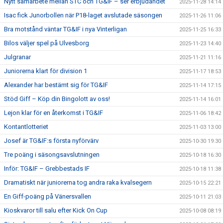
Nytt samarbete mellan STC och TG&IF – ser erbjudandet
2025-11-28 14:14
Isac fick Junorbollen när P18-laget avslutade säsongen
2025-11-26 11:06
Bra motstånd väntar TG&IF i nya Vinterligan
2025-11-25 16:33
Bilos väljer spel på Ulvesborg
2025-11-23 14:40
Julgranar
2025-11-21 11:16
Juniorerna klart för division 1
2025-11-17 18:53
Alexander har bestämt sig för TG&IF
2025-11-14 17:15
Stöd Giff – Köp din Bingolott av oss!
2025-11-14 16:01
Lejon klar för en återkomst i TG&IF
2025-11-06 18:42
Kontantlotteriet
2025-11-03 13:00
Josef är TG&IF:s första nyförvärv
2025-10-30 19:30
Tre poäng i säsongsavslutningen
2025-10-18 16:30
Inför: TG&IF – Grebbestads IF
2025-10-18 11:38
Dramatiskt när juniorerna tog andra raka kvalsegern
2025-10-15 22:21
En Giff-poäng på Vänersvallen
2025-10-11 21:03
Kioskvaror till salu efter Kick On Cup
2025-10-08 08:19