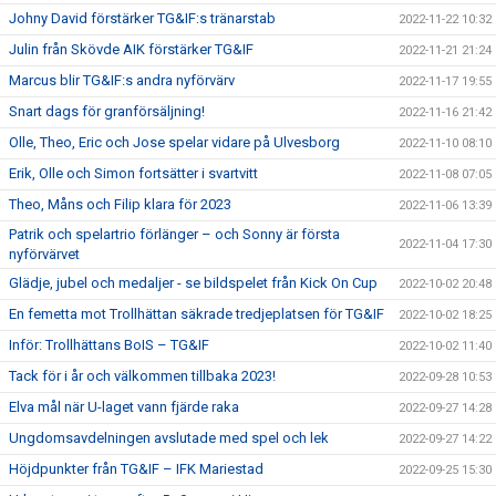
Johny David förstärker TG&IF:s tränarstab
2022-11-22 10:32
Julin från Skövde AIK förstärker TG&IF
2022-11-21 21:24
Marcus blir TG&IF:s andra nyförvärv
2022-11-17 19:55
Snart dags för granförsäljning!
2022-11-16 21:42
Olle, Theo, Eric och Jose spelar vidare på Ulvesborg
2022-11-10 08:10
Erik, Olle och Simon fortsätter i svartvitt
2022-11-08 07:05
Theo, Måns och Filip klara för 2023
2022-11-06 13:39
Patrik och spelartrio förlänger – och Sonny är första
2022-11-04 17:30
nyförvärvet
Glädje, jubel och medaljer - se bildspelet från Kick On Cup
2022-10-02 20:48
En femetta mot Trollhättan säkrade tredjeplatsen för TG&IF
2022-10-02 18:25
Inför: Trollhättans BoIS – TG&IF
2022-10-02 11:40
Tack för i år och välkommen tillbaka 2023!
2022-09-28 10:53
Elva mål när U-laget vann fjärde raka
2022-09-27 14:28
Ungdomsavdelningen avslutade med spel och lek
2022-09-27 14:22
Höjdpunkter från TG&IF – IFK Mariestad
2022-09-25 15:30