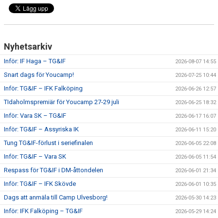
CUPER ARBETSBESKRIVNING
PLANSCHEMA
Nyhetsarkiv
Inför: IF Haga – TG&IF
2026-08-07 14:55
Snart dags för Youcamp!
2026-07-25 10:44
Inför: TG&IF – IFK Falköping
2026-06-26 12:57
TIdaholmspremiär för Youcamp 27-29 juli
2026-06-25 18:32
Inför: Vara SK – TG&IF
2026-06-17 16:07
Inför: TG&IF – Assyriska IK
2026-06-11 15:20
Tung TG&IF-förlust i seriefinalen
2026-06-05 22:08
Inför: TG&IF – Vara SK
2026-06-05 11:54
Respass för TG&IF i DM-åttondelen
2026-06-01 21:34
Inför: TG&IF – IFK Skövde
2026-06-01 10:35
Dags att anmäla till Camp Ulvesborg!
2026-05-30 14:23
Inför: IFK Falköping – TG&IF
2026-05-29 14:24