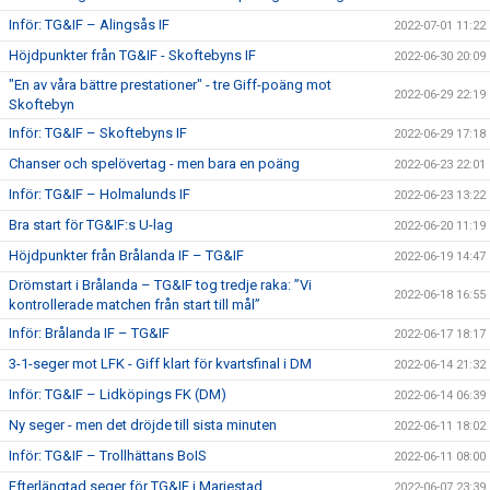
Inför: TG&IF – Alingsås IF
2022-07-01 11:22
Höjdpunkter från TG&IF - Skoftebyns IF
2022-06-30 20:09
"En av våra bättre prestationer" - tre Giff-poäng mot
2022-06-29 22:19
Skoftebyn
Inför: TG&IF – Skoftebyns IF
2022-06-29 17:18
Chanser och spelövertag - men bara en poäng
2022-06-23 22:01
Inför: TG&IF – Holmalunds IF
2022-06-23 13:22
Bra start för TG&IF:s U-lag
2022-06-20 11:19
Höjdpunkter från Brålanda IF – TG&IF
2022-06-19 14:47
Drömstart i Brålanda – TG&IF tog tredje raka: ”Vi
2022-06-18 16:55
kontrollerade matchen från start till mål”
Inför: Brålanda IF – TG&IF
2022-06-17 18:17
3-1-seger mot LFK - Giff klart för kvartsfinal i DM
2022-06-14 21:32
Inför: TG&IF – Lidköpings FK (DM)
2022-06-14 06:39
Ny seger - men det dröjde till sista minuten
2022-06-11 18:02
Inför: TG&IF – Trollhättans BoIS
2022-06-11 08:00
Efterlängtad seger för TG&IF i Mariestad
2022-06-07 23:39