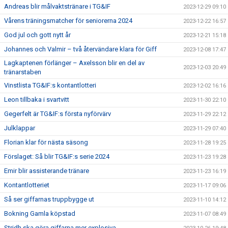
Andreas blir målvaktstränare i TG&IF
2023-12-29 09:10
Vårens träningsmatcher för seniorerna 2024
2023-12-22 16:57
God jul och gott nytt år
2023-12-21 15:18
Johannes och Valmir – två återvändare klara för Giff
2023-12-08 17:47
Lagkaptenen förlänger – Axelsson blir en del av
2023-12-03 20:49
tränarstaben
Vinstlista TG&IF:s kontantlotteri
2023-12-02 16:16
Leon tillbaka i svartvitt
2023-11-30 22:10
Gegerfelt är TG&IF:s första nyförvärv
2023-11-29 22:12
Julklappar
2023-11-29 07:40
Florian klar för nästa säsong
2023-11-28 19:25
Förslaget: Så blir TG&IF:s serie 2024
2023-11-23 19:28
Emir blir assisterande tränare
2023-11-23 16:19
Kontantlotteriet
2023-11-17 09:06
Så ser giffarnas truppbygge ut
2023-11-10 14:12
Bokning Gamla köpstad
2023-11-07 08:49
Stridh ska göra giffarna mer explosiva