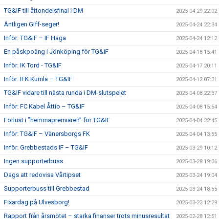
TG&IF till åttondelsfinal i DM
2025-04-29 22:02
Äntligen Giff-seger!
2025-04-24 22:34
Inför: TG&IF – IF Haga
2025-04-24 12:12
En påskpoäng i Jönköping för TG&IF
2025-04-18 15:41
Inför: IK Tord - TG&IF
2025-04-17 20:11
Inför: IFK Kumla – TG&IF
2025-04-12 07:31
TG&IF vidare till nästa runda i DM-slutspelet
2025-04-08 22:37
Inför: FC Kabel Åttio – TG&IF
2025-04-08 15:54
Förlust i ”hemmapremiären” för TG&IF
2025-04-04 22:45
Inför: TG&IF – Vänersborgs FK
2025-04-04 13:55
Inför: Grebbestads IF – TG&IF
2025-03-29 10:12
Ingen supporterbuss
2025-03-28 19:06
Dags att redovisa Vårtipset
2025-03-24 19:04
Supporterbuss till Grebbestad
2025-03-24 18:55
Fixardag på Ulvesborg!
2025-03-23 12:29
Rapport från årsmötet – starka finanser trots minusresultat
2025-02-28 12:51