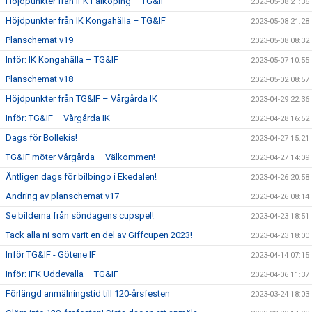
Höjdpunkter från IFK Falköping – TG&IF
2023-05-08 21:36
Höjdpunkter från IK Kongahälla – TG&IF
2023-05-08 21:28
Planschemat v19
2023-05-08 08:32
Inför: IK Kongahälla – TG&IF
2023-05-07 10:55
Planschemat v18
2023-05-02 08:57
Höjdpunkter från TG&IF – Vårgårda IK
2023-04-29 22:36
Inför: TG&IF – Vårgårda IK
2023-04-28 16:52
Dags för Bollekis!
2023-04-27 15:21
TG&IF möter Vårgårda – Välkommen!
2023-04-27 14:09
Äntligen dags för bilbingo i Ekedalen!
2023-04-26 20:58
Ändring av planschemat v17
2023-04-26 08:14
Se bilderna från söndagens cupspel!
2023-04-23 18:51
Tack alla ni som varit en del av Giffcupen 2023!
2023-04-23 18:00
Inför TG&IF - Götene IF
2023-04-14 07:15
Inför: IFK Uddevalla – TG&IF
2023-04-06 11:37
Förlängd anmälningstid till 120-årsfesten
2023-03-24 18:03