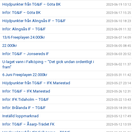
Höjdpunkter från TG&IF – Göta BK
2023-06-19 13:12
Inför: TG&IF – Göta BK
2023-06-17 15:25
Höjdpunkter från Alingsås IF – TG&IF
2023-06-10 18:23
Inför: Alingsås IF – TG&IF
2023-06-09 11:32
13/6 Freeplayen 24.000kr
2023-06-07 14:09
22.000kr
2023-06-05 08:45
Inför: TG&IF – Jonsereds IF
2023-06-03 20:52
U-laget vann i Falköping – ”Det gick undan ordentligt i
2023-06-02 11:37
fram”
6 Juni Freeplayen 22.000kr
2023-05-31 11:42
Höjdpunkter från TG&IF – IFK Mariestad
2023-05-27 23:14
Inför: TG&IF – IFK Mariestad
2023-05-26 12:31
Inför: IFK Tidaholm – TG&IF
2023-05-22 13:43
Inför: Brålanda IF – TG&IF
2023-05-18 09:55
Inställd loppmarknad
2023-05-12 17:49
Inför: TG&IF – Åsarp-Trädet FK
2023-05-12 13:59