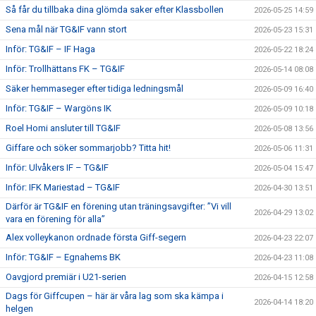
Så får du tillbaka dina glömda saker efter Klassbollen
2026-05-25 14:59
Sena mål när TG&IF vann stort
2026-05-23 15:31
Inför: TG&IF – IF Haga
2026-05-22 18:24
Inför: Trollhättans FK – TG&IF
2026-05-14 08:08
Säker hemmaseger efter tidiga ledningsmål
2026-05-09 16:40
Inför: TG&IF – Wargöns IK
2026-05-09 10:18
Roel Homi ansluter till TG&IF
2026-05-08 13:56
Giffare och söker sommarjobb? Titta hit!
2026-05-06 11:31
Inför: Ulvåkers IF – TG&IF
2026-05-04 15:47
Inför: IFK Mariestad – TG&IF
2026-04-30 13:51
Därför är TG&IF en förening utan träningsavgifter: ”Vi vill
2026-04-29 13:02
vara en förening för alla”
Alex volleykanon ordnade första Giff-segern
2026-04-23 22:07
Inför: TG&IF – Egnahems BK
2026-04-23 11:08
Oavgjord premiär i U21-serien
2026-04-15 12:58
Dags för Giffcupen – här är våra lag som ska kämpa i
2026-04-14 18:20
helgen