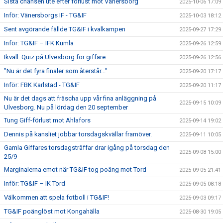
Sista chansen ute efter förlust mot Vänersborg
2025-10-06 17:09
Inför: Vänersborgs IF - TG&IF
2025-10-03 18:12
Sent avgörande fällde TG&IF i kvalkampen
2025-09-27 17:29
Inför: TG&IF – IFK Kumla
2025-09-26 12:59
Ikväll: Quiz på Ulvesborg för giffare
2025-09-26 12:56
”Nu är det fyra finaler som återstår...”
2025-09-20 17:17
Inför: FBK Karlstad - TG&IF
2025-09-20 11:17
Nu är det dags att fräscha upp vår fina anläggning på
2025-09-15 10:09
Ulvesborg. Nu på lördag den 20 september
Tung Giff-förlust mot Ahlafors
2025-09-14 19:02
Dennis på kansliet jobbar torsdagskvällar framöver.
2025-09-11 10:05
Gamla Giffares torsdagsträffar drar igång på torsdag den
2025-09-08 15:00
25/9
Marginalerna emot när TG&IF tog poäng mot Tord
2025-09-05 21:41
Inför: TG&IF – IK Tord
2025-09-05 08:18
Välkommen att spela fotboll i TG&IF!
2025-09-03 09:17
TG&IF poänglöst mot Kongahälla
2025-08-30 19:05