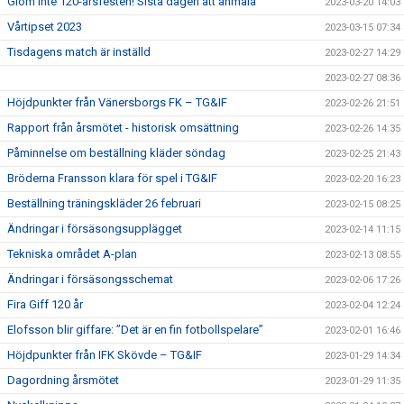
Glöm inte 120-årsfesten! Sista dagen att anmäla
2023-03-20 14:03
Vårtipset 2023
2023-03-15 07:34
Tisdagens match är inställd
2023-02-27 14:29
2023-02-27 08:36
Höjdpunkter från Vänersborgs FK – TG&IF
2023-02-26 21:51
Rapport från årsmötet - historisk omsättning
2023-02-26 14:35
Påminnelse om beställning kläder söndag
2023-02-25 21:43
Bröderna Fransson klara för spel i TG&IF
2023-02-20 16:23
Beställning träningskläder 26 februari
2023-02-15 08:25
Ändringar i försäsongsupplägget
2023-02-14 11:15
Tekniska området A-plan
2023-02-13 08:55
Ändringar i försäsongsschemat
2023-02-06 17:26
Fira Giff 120 år
2023-02-04 12:24
Elofsson blir giffare: ”Det är en fin fotbollspelare”
2023-02-01 16:46
Höjdpunkter från IFK Skövde – TG&IF
2023-01-29 14:34
Dagordning årsmötet
2023-01-29 11:35