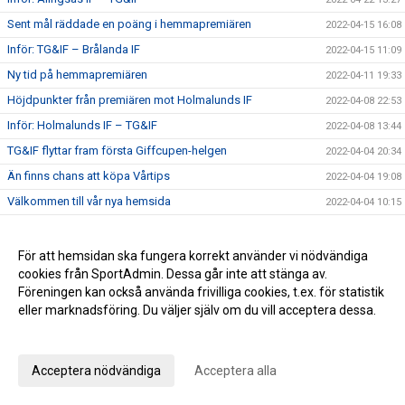
Sent mål räddade en poäng i hemmapremiären
2022-04-15 16:08
Inför: TG&IF – Brålanda IF
2022-04-15 11:09
Ny tid på hemmapremiären
2022-04-11 19:33
Höjdpunkter från premiären mot Holmalunds IF
2022-04-08 22:53
Inför: Holmalunds IF – TG&IF
2022-04-08 13:44
TG&IF flyttar fram första Giffcupen-helgen
2022-04-04 20:34
Än finns chans att köpa Vårtips
2022-04-04 19:08
Välkommen till vår nya hemsida
2022-04-04 10:15
Inför: TG&IF – Götene IF (träningsmatch)
2022-04-01 17:10
Bra årspremiär av juniorlaget mot Folkabo
2022-03-24 16:48
För att hemsidan ska fungera korrekt använder vi nödvändiga
cookies från SportAdmin. Dessa går inte att stänga av.
INFO Nya huvudentrèn
2022-03-24 12:27
Föreningen kan också använda frivilliga cookies, t.ex. för statistik
Entrèn
2022-03-15 08:41
eller marknadsföring. Du väljer själv om du vill acceptera dessa.
Inför: Husqvarna FF – TG&IF
2022-03-12 10:50
Anpassa dina val
Inför: TG&IF – IK Gauthiod (träningsmatch)
2022-03-05 07:33
Acceptera nödvändiga
Acceptera alla
Inför: TG&IF – Vänersborgs FK (träningsmatch)
2022-02-25 20:12
Stadgeändringar och plusresultat – nyheterna från