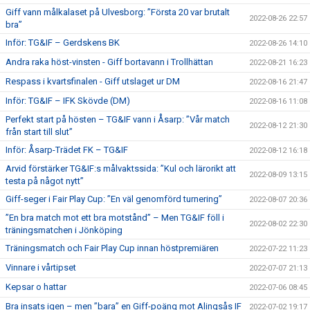
Giff vann målkalaset på Ulvesborg: ”Första 20 var brutalt
2022-08-26 22:57
bra”
Inför: TG&IF – Gerdskens BK
2022-08-26 14:10
Andra raka höst-vinsten - Giff bortavann i Trollhättan
2022-08-21 16:23
Respass i kvartsfinalen - Giff utslaget ur DM
2022-08-16 21:47
Inför: TG&IF – IFK Skövde (DM)
2022-08-16 11:08
Perfekt start på hösten – TG&IF vann i Åsarp: ”Vår match
2022-08-12 21:30
från start till slut”
Inför: Åsarp-Trädet FK – TG&IF
2022-08-12 16:18
Arvid förstärker TG&IF:s målvaktssida: ”Kul och lärorikt att
2022-08-09 13:15
testa på något nytt”
Giff-seger i Fair Play Cup: ”En väl genomförd turnering”
2022-08-07 20:36
”En bra match mot ett bra motstånd” – Men TG&IF föll i
2022-08-02 22:30
träningsmatchen i Jönköping
Träningsmatch och Fair Play Cup innan höstpremiären
2022-07-22 11:23
Vinnare i vårtipset
2022-07-07 21:13
Kepsar o hattar
2022-07-06 08:45
Bra insats igen – men ”bara” en Giff-poäng mot Alingsås IF
2022-07-02 19:17