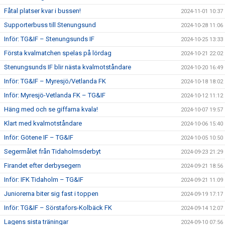
Fåtal platser kvar i bussen!
2024-11-01 10:37
Supporterbuss till Stenungsund
2024-10-28 11:06
Inför: TG&IF – Stenungsunds IF
2024-10-25 13:33
Första kvalmatchen spelas på lördag
2024-10-21 22:02
Stenungsunds IF blir nästa kvalmotståndare
2024-10-20 16:49
Inför: TG&IF – Myresjö/Vetlanda FK
2024-10-18 18:02
Inför: Myresjö-Vetlanda FK – TG&IF
2024-10-12 11:12
Häng med och se giffarna kvala!
2024-10-07 19:57
Klart med kvalmotståndare
2024-10-06 15:40
Inför: Götene IF – TG&IF
2024-10-05 10:50
Segermålet från Tidaholmsderbyt
2024-09-23 21:29
Firandet efter derbysegern
2024-09-21 18:56
Inför: IFK Tidaholm – TG&IF
2024-09-21 11:09
Juniorerna biter sig fast i toppen
2024-09-19 17:17
Inför: TG&IF – Sörstafors-Kolbäck FK
2024-09-14 12:07
Lagens sista träningar
2024-09-10 07:56