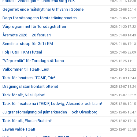
Förlust i Vinterligan – juniorerna slog ESK
2026-02-16 14:38
Gegerfelt ende målskytt när Giff vann i Götene
2026-02-08 20:14
Dags för säsongens första träningsmatch
2026-02-06 16:32
Vårprogrammet för Torsdagsträffen
2026-01-20 17:32
Årsmöte 2026 – 26 februari
2026-01-09 14:43
Semifinal-stopp för Giff i KM
2026-01-06 17:13
Följ TG&IF i KM i futsal
2026-01-05 22:09
”Vårpremiär” för Torsdagsträffarna
2025-12-25 11:11
Välkommen till TG&IF, Leo!
2025-12-15 20:22
Tack för insatsen i TG&IF, Eric!
2025-12-09 13:43
Dragningslistan kontantlotteriet
2025-12-07 13:24
Tack för allt, Nils Liljebo!
2025-12-07 08:12
Tack för insatserna i TG&IF, Ludwig, Alexander och Liam!
2025-12-06 10:15
Julgransförsäljning på julmarknaden – och Ulvesborg
2025-12-05 13:47
Tack för allt, Florian Brahimi!
2025-12-02 17:15
Lawan valde TG&IF
2025-12-01 20:50