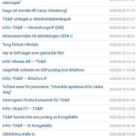
säsongen”
Dags att anmäla till Camp Ulvesborg!
2025-05-30 11:23
TG&IF utslaget ur distriksmästerskapet
2025-05-28 22:27
Inför: TG&IF – Vänersborgs IF (DM)
2025-05-28 17:54
Intresseanmälan till utbildningen UEFA C
2025-05-24 20:27
Tung förlust i Motala
2025-05-24 20:23
Här är Giff-laget som gärna blir fler!
2025-05-23 16:16
Inför: Motala AIF – TG&IF
2025-05-23 14:12
Gegerfelt ordnade en Giff-poäng mot Ahlafors
2025-05-17 16:48
Inför: TG&IF – Ahlafors IF
2025-05-16 21:33
Tuffare serie för juniorerna: ”Utveckla spelarna inför nästa
2025-05-14 12:46
steg”
Säsongens första bortavinst för TG&IF
2025-05-09 21:44
Inför: Skara FC – TG&IF
2025-05-09 14:52
TG&IF kunde inte sno poäng av Kongahälla
2025-05-04 18:40
Inför: TG&IF – IK Kongahälla
2025-05-04 06:36
Utbildning ställs in
2025-05-02 10:59