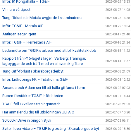
Inför: IK Kongahälla – TG&IF
2025-08-29 15:33
Vinnare vårtipset
2025-08-27 14:08
Tung förlust när Motala avgjorde i slutminuterna
2025-08-23 16:38
Inför: TG&IF - Motala AIF
2025-08-22 18:04
Äntligen seger igen!
2025-08-17 21:40
Inför: TG&IF – Herrestads AIF
2025-08-16 21:24
Ledarmöte om TG&IF:s arbete med att bli kvalitetsklubb
2025-08-15 11:22
Rapport från P15-lagets läger i Varberg: Träningar,
2025-08-14 11:37
lagbyggande och träff med en allsvensk giffare
Tung Giff-förlust i Skaraborgsderbyt
2025-08-08 21:09
Inför: Lidköpings FK – Tidaholms G&IF
2025-08-08 12:22
Amanda och Adam ser till att hålla giffarna i form
2025-08-02 07:03
Ruben förstärker TG&IF inför hösten
2025-08-01 14:44
TG&IF föll i kvällens träningsmatch
2025-07-28 21:53
Här anmäler du dig till utbildningen UEFA C
2025-07-07 10:20
30.000kr Drive in bingon 8 juli
2025-07-03 06:11
Sviten lever vidare – TG&IF tog poäng i Skaraborgsderbyt
2025-06-29 18:30