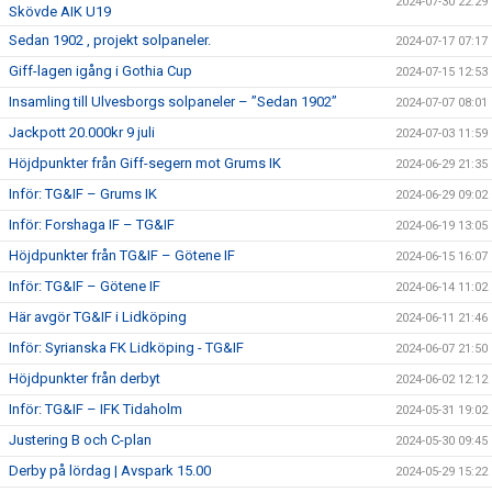
2024-07-30 22:29
Skövde AIK U19
Sedan 1902 , projekt solpaneler.
2024-07-17 07:17
Giff-lagen igång i Gothia Cup
2024-07-15 12:53
Insamling till Ulvesborgs solpaneler – ”Sedan 1902”
2024-07-07 08:01
Jackpott 20.000kr 9 juli
2024-07-03 11:59
Höjdpunkter från Giff-segern mot Grums IK
2024-06-29 21:35
Inför: TG&IF – Grums IK
2024-06-29 09:02
Inför: Forshaga IF – TG&IF
2024-06-19 13:05
Höjdpunkter från TG&IF – Götene IF
2024-06-15 16:07
Inför: TG&IF – Götene IF
2024-06-14 11:02
Här avgör TG&IF i Lidköping
2024-06-11 21:46
Inför: Syrianska FK Lidköping - TG&IF
2024-06-07 21:50
Höjdpunkter från derbyt
2024-06-02 12:12
Inför: TG&IF – IFK Tidaholm
2024-05-31 19:02
Justering B och C-plan
2024-05-30 09:45
Derby på lördag | Avspark 15.00
2024-05-29 15:22