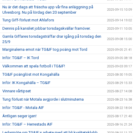
Nu är det dags att fräscha upp vår fina anläggning på
2025-09-15 10:09
Ulvesborg. Nu på lördag den 20 september
Tung Giff-förlust mot Ahlafors
2025-09-14 19:02
Dennis på kansliet jobbar torsdagskvällar framöver.
2025-09-11 10:05
Gamla Giffares torsdagsträffar drar igång på torsdag den
2025-09-08 15:00
25/9
Marginalerna emot när TG&IF tog poäng mot Tord
2025-09-05 21:41
Inför: TG&IF – IK Tord
2025-09-05 08:18
Välkommen att spela fotboll i TG&IF!
2025-09-03 09:17
TG&IF poänglöst mot Kongahälla
2025-08-30 19:05
Inför: IK Kongahälla – TG&IF
2025-08-29 15:33
Vinnare vårtipset
2025-08-27 14:08
Tung förlust när Motala avgjorde i slutminuterna
2025-08-23 16:38
Inför: TG&IF - Motala AIF
2025-08-22 18:04
Äntligen seger igen!
2025-08-17 21:40
Inför: TG&IF – Herrestads AIF
2025-08-16 21:24
Ledarmöte om TG&IF:s arbete med att bli kvalitetsklubb
2025-08-15 11:22