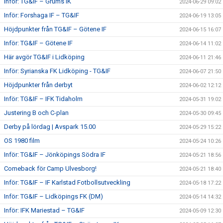
Inför: TG&IF – Grums IK
2024-06-29 09:02
Inför: Forshaga IF – TG&IF
2024-06-19 13:05
Höjdpunkter från TG&IF – Götene IF
2024-06-15 16:07
Inför: TG&IF – Götene IF
2024-06-14 11:02
Här avgör TG&IF i Lidköping
2024-06-11 21:46
Inför: Syrianska FK Lidköping - TG&IF
2024-06-07 21:50
Höjdpunkter från derbyt
2024-06-02 12:12
Inför: TG&IF – IFK Tidaholm
2024-05-31 19:02
Justering B och C-plan
2024-05-30 09:45
Derby på lördag | Avspark 15.00
2024-05-29 15:22
OS 1980 film
2024-05-24 10:26
Inför: TG&IF – Jönköpings Södra IF
2024-05-21 18:56
Comeback för Camp Ulvesborg!
2024-05-21 18:40
Inför: TG&IF – IF Karlstad Fotbollsutveckling
2024-05-18 17:22
Inför: TG&IF – Lidköpings FK (DM)
2024-05-14 14:32
Inför: IFK Mariestad – TG&IF
2024-05-09 12:30