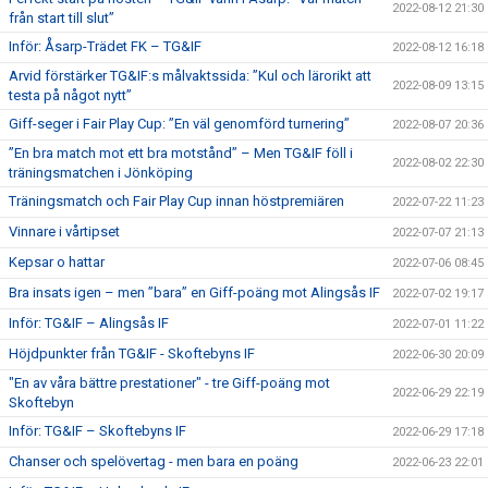
2022-08-12 21:30
från start till slut”
Inför: Åsarp-Trädet FK – TG&IF
2022-08-12 16:18
Arvid förstärker TG&IF:s målvaktssida: ”Kul och lärorikt att
2022-08-09 13:15
testa på något nytt”
Giff-seger i Fair Play Cup: ”En väl genomförd turnering”
2022-08-07 20:36
”En bra match mot ett bra motstånd” – Men TG&IF föll i
2022-08-02 22:30
träningsmatchen i Jönköping
Träningsmatch och Fair Play Cup innan höstpremiären
2022-07-22 11:23
Vinnare i vårtipset
2022-07-07 21:13
Kepsar o hattar
2022-07-06 08:45
Bra insats igen – men ”bara” en Giff-poäng mot Alingsås IF
2022-07-02 19:17
Inför: TG&IF – Alingsås IF
2022-07-01 11:22
Höjdpunkter från TG&IF - Skoftebyns IF
2022-06-30 20:09
"En av våra bättre prestationer" - tre Giff-poäng mot
2022-06-29 22:19
Skoftebyn
Inför: TG&IF – Skoftebyns IF
2022-06-29 17:18
Chanser och spelövertag - men bara en poäng
2022-06-23 22:01