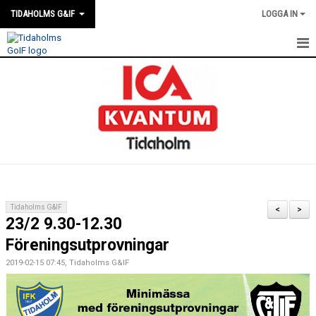
TIDAHOLMS G&IF
LOGGA IN
HEM
FÖRENINGSKALENDERN
NYHETER
KLUBBSTUGAN
KONTAKT
Tidaholms G&IF
<
>
23/2 9.30-12.30
FÖRENINGEN
Föreningsutprovningar
SOUVENIRER
2019-02-15 07:45, Tidaholms G&IF
GAMLA GIFFS TORSDAGSTRÄFFAR
MATCHER