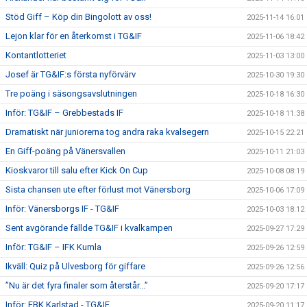
Stöd Giff – Köp din Bingolott av oss!
2025-11-14 16:01
Lejon klar för en återkomst i TG&IF
2025-11-06 18:42
Kontantlotteriet
2025-11-03 13:00
Josef är TG&IF:s första nyförvärv
2025-10-30 19:30
Tre poäng i säsongsavslutningen
2025-10-18 16:30
Inför: TG&IF – Grebbestads IF
2025-10-18 11:38
Dramatiskt när juniorerna tog andra raka kvalsegern
2025-10-15 22:21
En Giff-poäng på Vänersvallen
2025-10-11 21:03
Kioskvaror till salu efter Kick On Cup
2025-10-08 08:19
Sista chansen ute efter förlust mot Vänersborg
2025-10-06 17:09
Inför: Vänersborgs IF - TG&IF
2025-10-03 18:12
Sent avgörande fällde TG&IF i kvalkampen
2025-09-27 17:29
Inför: TG&IF – IFK Kumla
2025-09-26 12:59
Ikväll: Quiz på Ulvesborg för giffare
2025-09-26 12:56
”Nu är det fyra finaler som återstår...”
2025-09-20 17:17
Inför: FBK Karlstad - TG&IF
2025-09-20 11:17