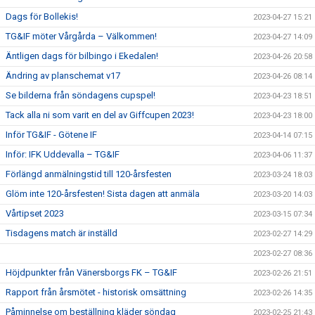
Dags för Bollekis!
2023-04-27 15:21
TG&IF möter Vårgårda – Välkommen!
2023-04-27 14:09
Äntligen dags för bilbingo i Ekedalen!
2023-04-26 20:58
Ändring av planschemat v17
2023-04-26 08:14
Se bilderna från söndagens cupspel!
2023-04-23 18:51
Tack alla ni som varit en del av Giffcupen 2023!
2023-04-23 18:00
Inför TG&IF - Götene IF
2023-04-14 07:15
Inför: IFK Uddevalla – TG&IF
2023-04-06 11:37
Förlängd anmälningstid till 120-årsfesten
2023-03-24 18:03
Glöm inte 120-årsfesten! Sista dagen att anmäla
2023-03-20 14:03
Vårtipset 2023
2023-03-15 07:34
Tisdagens match är inställd
2023-02-27 14:29
2023-02-27 08:36
Höjdpunkter från Vänersborgs FK – TG&IF
2023-02-26 21:51
Rapport från årsmötet - historisk omsättning
2023-02-26 14:35
Påminnelse om beställning kläder söndag
2023-02-25 21:43