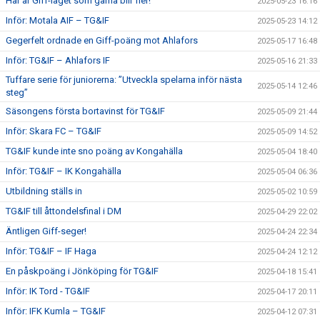
Här är Giff-laget som gärna blir fler!
2025-05-23 16:16
Inför: Motala AIF – TG&IF
2025-05-23 14:12
Gegerfelt ordnade en Giff-poäng mot Ahlafors
2025-05-17 16:48
Inför: TG&IF – Ahlafors IF
2025-05-16 21:33
Tuffare serie för juniorerna: ”Utveckla spelarna inför nästa
2025-05-14 12:46
steg”
Säsongens första bortavinst för TG&IF
2025-05-09 21:44
Inför: Skara FC – TG&IF
2025-05-09 14:52
TG&IF kunde inte sno poäng av Kongahälla
2025-05-04 18:40
Inför: TG&IF – IK Kongahälla
2025-05-04 06:36
Utbildning ställs in
2025-05-02 10:59
TG&IF till åttondelsfinal i DM
2025-04-29 22:02
Äntligen Giff-seger!
2025-04-24 22:34
Inför: TG&IF – IF Haga
2025-04-24 12:12
En påskpoäng i Jönköping för TG&IF
2025-04-18 15:41
Inför: IK Tord - TG&IF
2025-04-17 20:11
Inför: IFK Kumla – TG&IF
2025-04-12 07:31