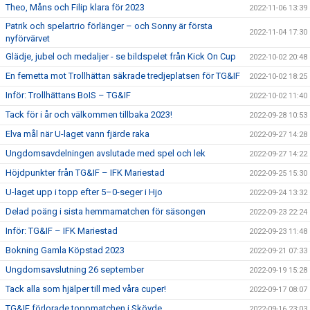
Theo, Måns och Filip klara för 2023
2022-11-06 13:39
Patrik och spelartrio förlänger – och Sonny är första
2022-11-04 17:30
nyförvärvet
Glädje, jubel och medaljer - se bildspelet från Kick On Cup
2022-10-02 20:48
En femetta mot Trollhättan säkrade tredjeplatsen för TG&IF
2022-10-02 18:25
Inför: Trollhättans BoIS – TG&IF
2022-10-02 11:40
Tack för i år och välkommen tillbaka 2023!
2022-09-28 10:53
Elva mål när U-laget vann fjärde raka
2022-09-27 14:28
Ungdomsavdelningen avslutade med spel och lek
2022-09-27 14:22
Höjdpunkter från TG&IF – IFK Mariestad
2022-09-25 15:30
U-laget upp i topp efter 5–0-seger i Hjo
2022-09-24 13:32
Delad poäng i sista hemmamatchen för säsongen
2022-09-23 22:24
Inför: TG&IF – IFK Mariestad
2022-09-23 11:48
Bokning Gamla Köpstad 2023
2022-09-21 07:33
Ungdomsavslutning 26 september
2022-09-19 15:28
Tack alla som hjälper till med våra cuper!
2022-09-17 08:07
TG&IF förlorade toppmatchen i Skövde
2022-09-16 23:03