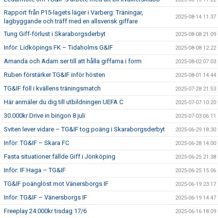
Rapport från P15-lagets läger i Varberg: Träningar,
2025-08-14 11:37
lagbyggande och träff med en allsvensk giffare
Tung Giff-förlust i Skaraborgsderbyt
2025-08-08 21:09
Inför: Lidköpings FK – Tidaholms G&IF
2025-08-08 12:22
Amanda och Adam ser till att hålla giffarna i form
2025-08-02 07:03
Ruben förstärker TG&IF inför hösten
2025-08-01 14:44
TG&IF föll i kvällens träningsmatch
2025-07-28 21:53
Här anmäler du dig till utbildningen UEFA C
2025-07-07 10:20
30.000kr Drive in bingon 8 juli
2025-07-03 06:11
Sviten lever vidare – TG&IF tog poäng i Skaraborgsderbyt
2025-06-29 18:30
Inför: TG&IF – Skara FC
2025-06-28 14:00
Fasta situationer fällde Giff i Jönköping
2025-06-25 21:38
Inför: IF Haga – TG&IF
2025-06-25 15:06
TG&IF poänglöst mot Vänersborgs IF
2025-06-19 23:17
Inför: TG&IF – Vänersborgs IF
2025-06-19 14:47
Freeplay 24.000kr tisdag 17/6
2025-06-16 18:09