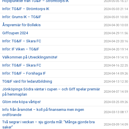
Höjdpunkter från TG&IF – Strömtorps IK
2024-05-05 16:27
Inför: TG&IF – Strömtorps IK
2024-05-03 21:14
Inför: Grums IK – TG&IF
2024-05-01 10:00
Årspremiär för Bollekis
2024-04-30 10:03
Giffcupen 2024
2024-04-29 11:56
Inför: TG&IF – Skara FC
2024-04-23 20:16
Inför: IF Viken – TG&IF
2024-04-20 19:14
Välkommen på Utvecklingsmöte!
2024-04-19 14:15
Inför: TG&IF – Skara FC
2024-04-16 22:25
Inför: TG&IF – Forshaga IF
2024-04-14 09:26
TG&IF värd för ledarutbildning
2024-04-13 12:30
Jönköpings Södra väntar i cupen – och Giff spelar premiär
2024-04-07 14:59
på hemmaplan
Glöm inte köpa vårtips!
2024-03-25 09:26
Info från årsmötet – koll på finanserna men ingen
2024-03-13 08:17
ordförande
Två segrar i veckan – sju gjorda mål: ”Många gjorde bra
2024-03-09 14:09
saker”