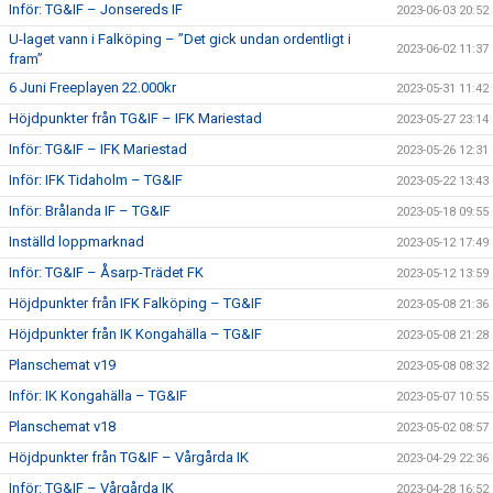
Inför: TG&IF – Jonsereds IF
2023-06-03 20:52
U-laget vann i Falköping – ”Det gick undan ordentligt i
2023-06-02 11:37
fram”
6 Juni Freeplayen 22.000kr
2023-05-31 11:42
Höjdpunkter från TG&IF – IFK Mariestad
2023-05-27 23:14
Inför: TG&IF – IFK Mariestad
2023-05-26 12:31
Inför: IFK Tidaholm – TG&IF
2023-05-22 13:43
Inför: Brålanda IF – TG&IF
2023-05-18 09:55
Inställd loppmarknad
2023-05-12 17:49
Inför: TG&IF – Åsarp-Trädet FK
2023-05-12 13:59
Höjdpunkter från IFK Falköping – TG&IF
2023-05-08 21:36
Höjdpunkter från IK Kongahälla – TG&IF
2023-05-08 21:28
Planschemat v19
2023-05-08 08:32
Inför: IK Kongahälla – TG&IF
2023-05-07 10:55
Planschemat v18
2023-05-02 08:57
Höjdpunkter från TG&IF – Vårgårda IK
2023-04-29 22:36
Inför: TG&IF – Vårgårda IK
2023-04-28 16:52