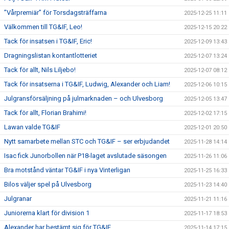
”Vårpremiär” för Torsdagsträffarna
2025-12-25 11:11
Välkommen till TG&IF, Leo!
2025-12-15 20:22
Tack för insatsen i TG&IF, Eric!
2025-12-09 13:43
Dragningslistan kontantlotteriet
2025-12-07 13:24
Tack för allt, Nils Liljebo!
2025-12-07 08:12
Tack för insatserna i TG&IF, Ludwig, Alexander och Liam!
2025-12-06 10:15
Julgransförsäljning på julmarknaden – och Ulvesborg
2025-12-05 13:47
Tack för allt, Florian Brahimi!
2025-12-02 17:15
Lawan valde TG&IF
2025-12-01 20:50
Nytt samarbete mellan STC och TG&IF – ser erbjudandet
2025-11-28 14:14
Isac fick Junorbollen när P18-laget avslutade säsongen
2025-11-26 11:06
Bra motstånd väntar TG&IF i nya Vinterligan
2025-11-25 16:33
Bilos väljer spel på Ulvesborg
2025-11-23 14:40
Julgranar
2025-11-21 11:16
Juniorerna klart för division 1
2025-11-17 18:53
Alexander har bestämt sig för TG&IF
2025-11-14 17:15