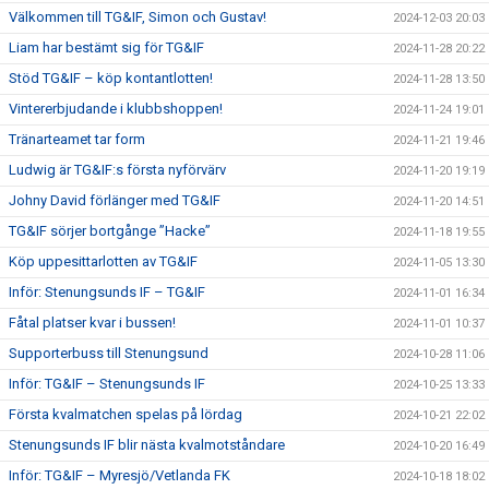
Välkommen till TG&IF, Simon och Gustav!
2024-12-03 20:03
Liam har bestämt sig för TG&IF
2024-11-28 20:22
Stöd TG&IF – köp kontantlotten!
2024-11-28 13:50
Vintererbjudande i klubbshoppen!
2024-11-24 19:01
Tränarteamet tar form
2024-11-21 19:46
Ludwig är TG&IF:s första nyförvärv
2024-11-20 19:19
Johny David förlänger med TG&IF
2024-11-20 14:51
TG&IF sörjer bortgånge ”Hacke”
2024-11-18 19:55
Köp uppesittarlotten av TG&IF
2024-11-05 13:30
Inför: Stenungsunds IF – TG&IF
2024-11-01 16:34
Fåtal platser kvar i bussen!
2024-11-01 10:37
Supporterbuss till Stenungsund
2024-10-28 11:06
Inför: TG&IF – Stenungsunds IF
2024-10-25 13:33
Första kvalmatchen spelas på lördag
2024-10-21 22:02
Stenungsunds IF blir nästa kvalmotståndare
2024-10-20 16:49
Inför: TG&IF – Myresjö/Vetlanda FK
2024-10-18 18:02