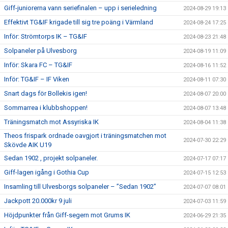
Giff-juniorerna vann seriefinalen – upp i serieledning
2024-08-29 19:13
Effektivt TG&IF krigade till sig tre poäng i Värmland
2024-08-24 17:25
Inför: Strömtorps IK – TG&IF
2024-08-23 21:48
Solpaneler på Ulvesborg
2024-08-19 11:09
Inför: Skara FC – TG&IF
2024-08-16 11:52
Inför: TG&IF – IF Viken
2024-08-11 07:30
Snart dags för Bollekis igen!
2024-08-07 20:00
Sommarrea i klubbshoppen!
2024-08-07 13:48
Träningsmatch mot Assyriska IK
2024-08-04 11:38
Theos frispark ordnade oavgjort i träningsmatchen mot
2024-07-30 22:29
Skövde AIK U19
Sedan 1902 , projekt solpaneler.
2024-07-17 07:17
Giff-lagen igång i Gothia Cup
2024-07-15 12:53
Insamling till Ulvesborgs solpaneler – ”Sedan 1902”
2024-07-07 08:01
Jackpott 20.000kr 9 juli
2024-07-03 11:59
Höjdpunkter från Giff-segern mot Grums IK
2024-06-29 21:35