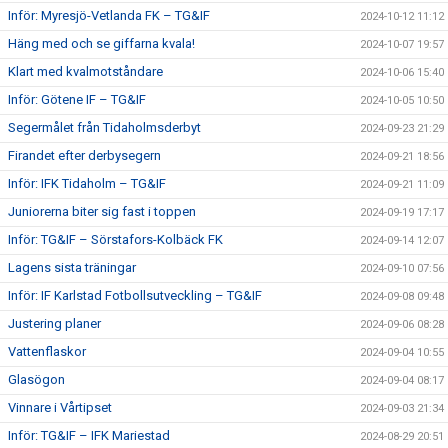
Inför: Myresjö-Vetlanda FK – TG&IF
2024-10-12 11:12
Häng med och se giffarna kvala!
2024-10-07 19:57
Klart med kvalmotståndare
2024-10-06 15:40
Inför: Götene IF – TG&IF
2024-10-05 10:50
Segermålet från Tidaholmsderbyt
2024-09-23 21:29
Firandet efter derbysegern
2024-09-21 18:56
Inför: IFK Tidaholm – TG&IF
2024-09-21 11:09
Juniorerna biter sig fast i toppen
2024-09-19 17:17
Inför: TG&IF – Sörstafors-Kolbäck FK
2024-09-14 12:07
Lagens sista träningar
2024-09-10 07:56
Inför: IF Karlstad Fotbollsutveckling – TG&IF
2024-09-08 09:48
Justering planer
2024-09-06 08:28
Vattenflaskor
2024-09-04 10:55
Glasögon
2024-09-04 08:17
Vinnare i Vårtipset
2024-09-03 21:34
Inför: TG&IF – IFK Mariestad
2024-08-29 20:51