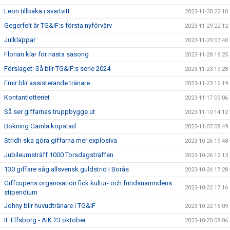
Leon tillbaka i svartvitt
2023-11-30 22:10
Gegerfelt är TG&IF:s första nyförvärv
2023-11-29 22:12
Julklappar
2023-11-29 07:40
Florian klar för nästa säsong
2023-11-28 19:25
Förslaget: Så blir TG&IF:s serie 2024
2023-11-23 19:28
Emir blir assisterande tränare
2023-11-23 16:19
Kontantlotteriet
2023-11-17 09:06
Så ser giffarnas truppbygge ut
2023-11-10 14:12
Bokning Gamla köpstad
2023-11-07 08:49
Stridh ska göra giffarna mer explosiva
2023-10-26 19:48
Jubileumsträff 1000 Torsdagsträffen
2023-10-26 12:13
130 giffare såg allsvensk guldstrid i Borås
2023-10-24 17:28
Giffcupens organisation fick kultur- och fritidsnämndens
2023-10-22 17:16
stipendium
Johny blir huvudtränare i TG&IF
2023-10-22 16:09
IF Elfsborg - AIK 23 oktober
2023-10-20 08:06