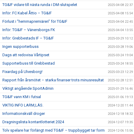
TG&IF vidare till nästa runda i DM-slutspelet
2025-04-08 22:37
Inför: FC Kabel Åttio – TG&IF
2025-04-08 15:54
Förlust i ”hemmapremiären” för TG&IF
2025-04-04 22:45
Inför: TG&IF – Vänersborgs FK
2025-04-04 13:55
Inför: Grebbestads IF – TG&IF
2025-03-29 10:12
Ingen supporterbuss
2025-03-28 19:06
Dags att redovisa Vårtipset
2025-03-24 19:04
Supporterbuss till Grebbestad
2025-03-24 18:55
Fixardag på Ulvesborg!
2025-03-23 12:29
Rapport från årsmötet – starka finanser trots minusresultat
2025-02-28 12:51
Viktigt angående SportAdmin
2025-01-29 16:46
TG&IF vann KM i futsal
2025-01-06 19:13
VIKTIG INFO LARM,LÄS.
2024-12-20 11:44
Informationskväll droger
2024-12-18 18:32
Dragningslista kontantlotteriet 2024
2024-12-07 19:35
Tolv spelare har förlängt med TG&IF – truppbygget tar form
2024-12-06 15:06