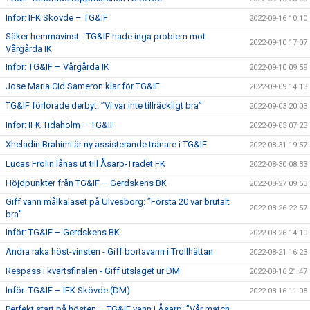
Inför: IFK Skövde – TG&IF
2022-09-16 10:10
Säker hemmavinst - TG&IF hade inga problem mot
2022-09-10 17:07
Vårgårda IK
Inför: TG&IF – Vårgårda IK
2022-09-10 09:59
Jose Maria Cid Sameron klar för TG&IF
2022-09-09 14:13
TG&IF förlorade derbyt: ”Vi var inte tillräckligt bra”
2022-09-03 20:03
Inför: IFK Tidaholm – TG&IF
2022-09-03 07:23
Xheladin Brahimi är ny assisterande tränare i TG&IF
2022-08-31 19:57
Lucas Frölin lånas ut till Åsarp-Trädet FK
2022-08-30 08:33
Höjdpunkter från TG&IF – Gerdskens BK
2022-08-27 09:53
Giff vann målkalaset på Ulvesborg: ”Första 20 var brutalt
2022-08-26 22:57
bra”
Inför: TG&IF – Gerdskens BK
2022-08-26 14:10
Andra raka höst-vinsten - Giff bortavann i Trollhättan
2022-08-21 16:23
Respass i kvartsfinalen - Giff utslaget ur DM
2022-08-16 21:47
Inför: TG&IF – IFK Skövde (DM)
2022-08-16 11:08
Perfekt start på hösten – TG&IF vann i Åsarp: ”Vår match