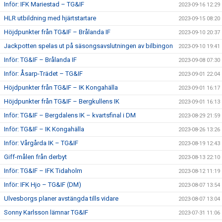
Inför: IFK Mariestad – TG&IF
2023-09-16 12:29
HLR utbildning med hjärtstartare
2023-09-15 08:20
Höjdpunkter från TG&IF – Brålanda IF
2023-09-10 20:37
Jackpotten spelas ut på säsongsavslutningen av bilbingon
2023-09-10 19:41
Inför: TG&IF – Brålanda IF
2023-09-08 07:30
Inför: Åsarp-Trädet – TG&IF
2023-09-01 22:04
Höjdpunkter från TG&IF – IK Kongahälla
2023-09-01 16:17
Höjdpunkter från TG&IF – Bergkullens IK
2023-09-01 16:13
Inför: TG&IF – Bergdalens IK – kvartsfinal i DM
2023-08-29 21:59
Inför: TG&IF – IK Kongahälla
2023-08-26 13:26
Inför: Vårgårda IK – TG&IF
2023-08-19 12:43
Giff-målen från derbyt
2023-08-13 22:10
Inför: TG&IF – IFK Tidaholm
2023-08-12 11:19
Inför: IFK Hjo – TG&IF (DM)
2023-08-07 13:54
Ulvesborgs planer avstängda tills vidare
2023-08-07 13:04
Sonny Karlsson lämnar TG&IF
2023-07-31 11:06