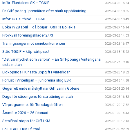
Inför: Ekedalens SK – TG&IF
2026-04-05 15:34
En Giff-poäng i premiären efter stark upphämtning
2026-04-03 18:35
Inför: IK Gauthiod – TG&IF
2026-04-03 10:49
Boka in 28 april – då börjar TG&IF:s Bollekis
2026-03-27 16:14
Provkväll föreningskläder 24/3
2026-03-23 14:03
Träningsseger mot seriekonkurrenten
2026-03-21 16:47
Stöd TG&IF – köp vårtipset!
2026-03-13 15:22
”Det var mycket som var bra” – En Giff-poäng i Vinterligans
2026-02-28 19:16
sista match
Lidköpings FK nästa uppgift i Vinterligan
2026-02-25 18:52
Förlust i Vinterligan – juniorerna slog ESK
2026-02-16 14:38
Gegerfelt ende målskytt när Giff vann i Götene
2026-02-08 20:14
Dags för säsongens första träningsmatch
2026-02-06 16:32
Vårprogrammet för Torsdagsträffen
2026-01-20 17:32
Årsmöte 2026 – 26 februari
2026-01-09 14:43
Semifinal-stopp för Giff i KM
2026-01-06 17:13
Följ TG&IF i KM i futsal
2026-01-05 22:09