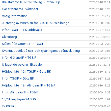
Bra start för TG&IF:s P16-lag i Gothia Cup
2023-07-18 21:14
Här är vinnarna i Vårtipset
2023-07-10 10:29
Viktig information
2023-07-07 12:12
Justering av vinstplan för ESK/TG&IF:s bilbingo
2023-06-30 18:32
Inför: TG&IF – IFK Uddevalla
2023-06-27 14:47
Ulvesborg
2023-06-27 08:48
Målen från Götene IF – TG&IF
2023-06-23 12:30
Oväntat besök på sex- och sjuåringarnas våravslutning
2023-06-22 10:03
Inför: Götene IF – TG&IF
2023-06-22 09:45
U-laget derbyvann i Ekedalen
2023-06-21 20:15
Höjdpunkter från TG&IF – Göta BK
2023-06-19 13:12
Inför: TG&IF – Göta BK
2023-06-17 15:25
Höjdpunkter från Alingsås IF – TG&IF
2023-06-10 18:23
Inför: Alingsås IF – TG&IF
2023-06-09 11:32
13/6 Freeplayen 24.000kr
2023-06-07 14:09
22.000kr
2023-06-05 08:45