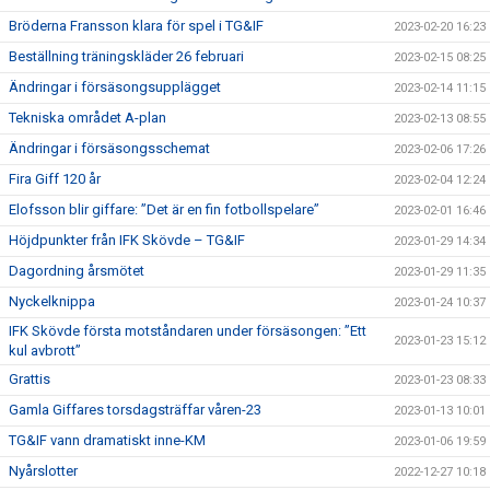
Bröderna Fransson klara för spel i TG&IF
2023-02-20 16:23
Beställning träningskläder 26 februari
2023-02-15 08:25
Ändringar i försäsongsupplägget
2023-02-14 11:15
Tekniska området A-plan
2023-02-13 08:55
Ändringar i försäsongsschemat
2023-02-06 17:26
Fira Giff 120 år
2023-02-04 12:24
Elofsson blir giffare: ”Det är en fin fotbollspelare”
2023-02-01 16:46
Höjdpunkter från IFK Skövde – TG&IF
2023-01-29 14:34
Dagordning årsmötet
2023-01-29 11:35
Nyckelknippa
2023-01-24 10:37
IFK Skövde första motståndaren under försäsongen: ”Ett
2023-01-23 15:12
kul avbrott”
Grattis
2023-01-23 08:33
Gamla Giffares torsdagsträffar våren-23
2023-01-13 10:01
TG&IF vann dramatiskt inne-KM
2023-01-06 19:59
Nyårslotter
2022-12-27 10:18