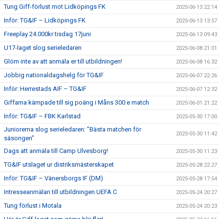
Tung Giff-förlust mot Lidköpings FK
2025-06-13 22:14
Inför: TG&IF – Lidköpings FK
2025-06-13 13:57
Freeplay 24.000kr tisdag 17juni
2025-06-13 09:43
U17-laget slog serieledaren
2025-06-08 21:01
Glöm inte av att anmäla er till utbildningen!
2025-06-08 16:32
Jobbig nationaldagshelg för TG&IF
2025-06-07 22:26
Inför: Herrestads AIF – TG&IF
2025-06-07 12:32
Giffarna kämpade till sig poäng i Måns 300:e match
2025-06-01 21:22
Inför: TG&IF – FBK Karlstad
2025-05-30 17:00
Juniorerna slog serieledaren: ”Bästa matchen för
2025-05-30 11:42
säsongen”
Dags att anmäla till Camp Ulvesborg!
2025-05-30 11:23
TG&IF utslaget ur distriksmästerskapet
2025-05-28 22:27
Inför: TG&IF – Vänersborgs IF (DM)
2025-05-28 17:54
Intresseanmälan till utbildningen UEFA C
2025-05-24 20:27
Tung förlust i Motala
2025-05-24 20:23