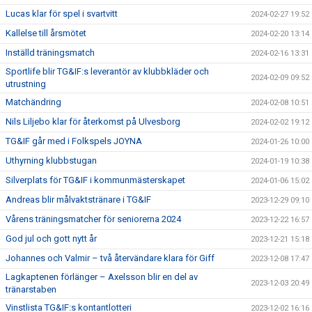
Lucas klar för spel i svartvitt
2024-02-27 19:52
Kallelse till årsmötet
2024-02-20 13:14
Inställd träningsmatch
2024-02-16 13:31
Sportlife blir TG&IF:s leverantör av klubbkläder och
2024-02-09 09:52
utrustning
Matchändring
2024-02-08 10:51
Nils Liljebo klar för återkomst på Ulvesborg
2024-02-02 19:12
TG&IF går med i Folkspels JOYNA
2024-01-26 10:00
Uthyrning klubbstugan
2024-01-19 10:38
Silverplats för TG&IF i kommunmästerskapet
2024-01-06 15:02
Andreas blir målvaktstränare i TG&IF
2023-12-29 09:10
Vårens träningsmatcher för seniorerna 2024
2023-12-22 16:57
God jul och gott nytt år
2023-12-21 15:18
Johannes och Valmir – två återvändare klara för Giff
2023-12-08 17:47
Lagkaptenen förlänger – Axelsson blir en del av
2023-12-03 20:49
tränarstaben
Vinstlista TG&IF:s kontantlotteri
2023-12-02 16:16