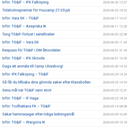
Inför: TG&IF – IFK Falköping
2026-06-26 12:57
TIdaholmspremiär för Youcamp 27-29 juli
2026-06-25 18:32
Inför: Vara SK – TG&IF
2026-06-17 16:07
Inför: TG&IF – Assyriska IK
2026-06-11 15:20
Tung TG&IF-förlust i seriefinalen
2026-06-05 22:08
Inför: TG&IF – Vara SK
2026-06-05 11:54
Respass för TG&IF i DM-åttondelen
2026-06-01 21:34
Inför: TG&IF – IFK Skövde
2026-06-01 10:35
Dags att anmäla till Camp Ulvesborg!
2026-05-30 14:23
Inför: IFK Falköping – TG&IF
2026-05-29 14:24
Så får du tillbaka dina glömda saker efter Klassbollen
2026-05-25 14:59
Sena mål när TG&IF vann stort
2026-05-23 15:31
Inför: TG&IF – IF Haga
2026-05-22 18:24
Inför: Trollhättans FK – TG&IF
2026-05-14 08:08
Säker hemmaseger efter tidiga ledningsmål
2026-05-09 16:40
Inför: TG&IF – Wargöns IK
2026-05-09 10:18