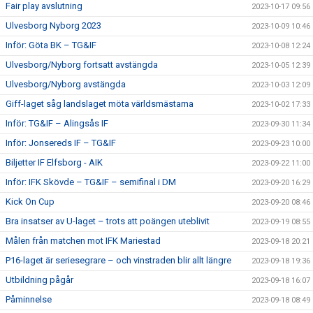
Fair play avslutning
2023-10-17 09:56
Ulvesborg Nyborg 2023
2023-10-09 10:46
Inför: Göta BK – TG&IF
2023-10-08 12:24
Ulvesborg/Nyborg fortsatt avstängda
2023-10-05 12:39
Ulvesborg/Nyborg avstängda
2023-10-03 12:09
Giff-laget såg landslaget möta världsmästarna
2023-10-02 17:33
Inför: TG&IF – Alingsås IF
2023-09-30 11:34
Inför: Jonsereds IF – TG&IF
2023-09-23 10:00
Biljetter IF Elfsborg - AIK
2023-09-22 11:00
Inför: IFK Skövde – TG&IF – semifinal i DM
2023-09-20 16:29
Kick On Cup
2023-09-20 08:46
Bra insatser av U-laget – trots att poängen uteblivit
2023-09-19 08:55
Målen från matchen mot IFK Mariestad
2023-09-18 20:21
P16-laget är seriesegrare – och vinstraden blir allt längre
2023-09-18 19:36
Utbildning pågår
2023-09-18 16:07
Påminnelse
2023-09-18 08:49