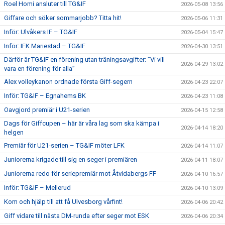
Roel Homi ansluter till TG&IF
2026-05-08 13:56
Giffare och söker sommarjobb? Titta hit!
2026-05-06 11:31
Inför: Ulvåkers IF – TG&IF
2026-05-04 15:47
Inför: IFK Mariestad – TG&IF
2026-04-30 13:51
Därför är TG&IF en förening utan träningsavgifter: ”Vi vill
2026-04-29 13:02
vara en förening för alla”
Alex volleykanon ordnade första Giff-segern
2026-04-23 22:07
Inför: TG&IF – Egnahems BK
2026-04-23 11:08
Oavgjord premiär i U21-serien
2026-04-15 12:58
Dags för Giffcupen – här är våra lag som ska kämpa i
2026-04-14 18:20
helgen
Premiär för U21-serien – TG&IF möter LFK
2026-04-14 11:07
Juniorerna krigade till sig en seger i premiären
2026-04-11 18:07
Juniorerna redo för seriepremiär mot Åtvidabergs FF
2026-04-10 16:57
Inför: TG&IF – Mellerud
2026-04-10 13:09
Kom och hjälp till att få Ulvesborg vårfint!
2026-04-06 20:42
Giff vidare till nästa DM-runda efter seger mot ESK
2026-04-06 20:34