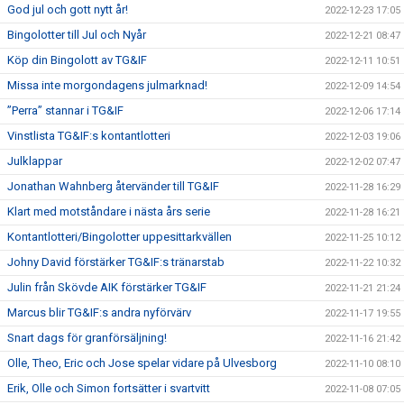
God jul och gott nytt år!
2022-12-23 17:05
Bingolotter till Jul och Nyår
2022-12-21 08:47
Köp din Bingolott av TG&IF
2022-12-11 10:51
Missa inte morgondagens julmarknad!
2022-12-09 14:54
”Perra” stannar i TG&IF
2022-12-06 17:14
Vinstlista TG&IF:s kontantlotteri
2022-12-03 19:06
Julklappar
2022-12-02 07:47
Jonathan Wahnberg återvänder till TG&IF
2022-11-28 16:29
Klart med motståndare i nästa års serie
2022-11-28 16:21
Kontantlotteri/Bingolotter uppesittarkvällen
2022-11-25 10:12
Johny David förstärker TG&IF:s tränarstab
2022-11-22 10:32
Julin från Skövde AIK förstärker TG&IF
2022-11-21 21:24
Marcus blir TG&IF:s andra nyförvärv
2022-11-17 19:55
Snart dags för granförsäljning!
2022-11-16 21:42
Olle, Theo, Eric och Jose spelar vidare på Ulvesborg
2022-11-10 08:10
Erik, Olle och Simon fortsätter i svartvitt
2022-11-08 07:05