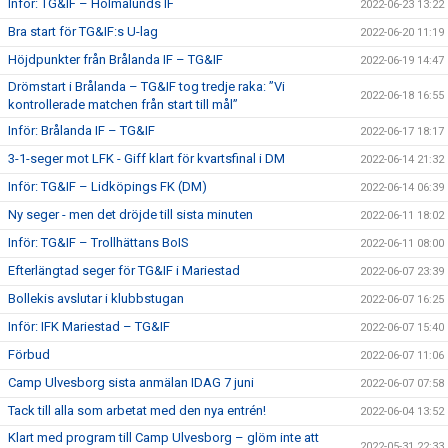
Inför: TG&IF – Holmalunds IF
2022-06-23 13:22
Bra start för TG&IF:s U-lag
2022-06-20 11:19
Höjdpunkter från Brålanda IF – TG&IF
2022-06-19 14:47
Drömstart i Brålanda – TG&IF tog tredje raka: ”Vi
2022-06-18 16:55
kontrollerade matchen från start till mål”
Inför: Brålanda IF – TG&IF
2022-06-17 18:17
3-1-seger mot LFK - Giff klart för kvartsfinal i DM
2022-06-14 21:32
Inför: TG&IF – Lidköpings FK (DM)
2022-06-14 06:39
Ny seger - men det dröjde till sista minuten
2022-06-11 18:02
Inför: TG&IF – Trollhättans BoIS
2022-06-11 08:00
Efterlängtad seger för TG&IF i Mariestad
2022-06-07 23:39
Bollekis avslutar i klubbstugan
2022-06-07 16:25
Inför: IFK Mariestad – TG&IF
2022-06-07 15:40
Förbud
2022-06-07 11:06
Camp Ulvesborg sista anmälan IDAG 7 juni
2022-06-07 07:58
Tack till alla som arbetat med den nya entrén!
2022-06-04 13:52
Klart med program till Camp Ulvesborg – glöm inte att
2022-05-31 22:33