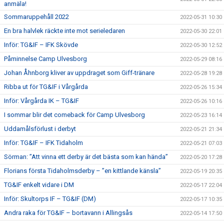
anmäla!
Sommaruppehåll 2022
2022-05-31 10:30
En bra halvlek räckte inte mot serieledaren
2022-05-30 22:01
Inför: TG&IF – IFK Skövde
2022-05-30 12:52
Påminnelse Camp Ulvesborg
2022-05-29 08:16
Johan Åhnborg kliver av uppdraget som Giff-tränare
2022-05-28 19:28
Ribba ut för TG&IF i Vårgårda
2022-05-26 15:34
Inför: Vårgårda IK – TG&IF
2022-05-26 10:16
I sommar blir det comeback för Camp Ulvesborg
2022-05-23 16:14
Uddamålsförlust i derbyt
2022-05-21 21:34
Inför: TG&IF – IFK Tidaholm
2022-05-21 07:03
Sörman: ”Att vinna ett derby är det bästa som kan hända”
2022-05-20 17:28
Florians första Tidaholmsderby – ”en kittlande känsla”
2022-05-19 20:35
TG&IF enkelt vidare i DM
2022-05-17 22:04
Inför: Skultorps IF – TG&IF (DM)
2022-05-17 10:35
Andra raka för TG&IF – bortavann i Allingsås
2022-05-14 17:50