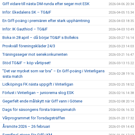
Giff vidare till nästa DM-runda efter seger mot ESK
2026-04-06 20:34
Inför: Ekedalens SK – TG&IF
2026-04-05 15:34
En Giff-poäng i premiären efter stark upphämtning
2026-04-03 18:35
Inför: IK Gauthiod – TG&IF
2026-04-03 10:49
Boka in 28 april – då börjar TG&IF:s Bollekis
2026-03-27 16:14
Provkväll föreningskläder 24/3
2026-03-23 14:03
Träningsseger mot seriekonkurrenten
2026-03-21 16:47
Stöd TG&IF – köp vårtipset!
2026-03-13 15:22
”Det var mycket som var bra” – En Giff-poäng i Vinterligans
2026-02-28 19:16
sista match
Lidköpings FK nästa uppgift i Vinterligan
2026-02-25 18:52
Förlust i Vinterligan – juniorerna slog ESK
2026-02-16 14:38
Gegerfelt ende målskytt när Giff vann i Götene
2026-02-08 20:14
Dags för säsongens första träningsmatch
2026-02-06 16:32
Vårprogrammet för Torsdagsträffen
2026-01-20 17:32
Årsmöte 2026 – 26 februari
2026-01-09 14:43
Semifinal-stopp för Giff i KM