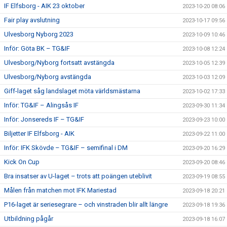
IF Elfsborg - AIK 23 oktober
2023-10-20 08:06
Fair play avslutning
2023-10-17 09:56
Ulvesborg Nyborg 2023
2023-10-09 10:46
Inför: Göta BK – TG&IF
2023-10-08 12:24
Ulvesborg/Nyborg fortsatt avstängda
2023-10-05 12:39
Ulvesborg/Nyborg avstängda
2023-10-03 12:09
Giff-laget såg landslaget möta världsmästarna
2023-10-02 17:33
Inför: TG&IF – Alingsås IF
2023-09-30 11:34
Inför: Jonsereds IF – TG&IF
2023-09-23 10:00
Biljetter IF Elfsborg - AIK
2023-09-22 11:00
Inför: IFK Skövde – TG&IF – semifinal i DM
2023-09-20 16:29
Kick On Cup
2023-09-20 08:46
Bra insatser av U-laget – trots att poängen uteblivit
2023-09-19 08:55
Målen från matchen mot IFK Mariestad
2023-09-18 20:21
P16-laget är seriesegrare – och vinstraden blir allt längre
2023-09-18 19:36
Utbildning pågår
2023-09-18 16:07