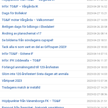
Inför: TG&IF – Vårgårda IK
2023-04-28 16:52
Dags för Bollekis!
2023-04-27 15:21
TG&IF möter Vårgårda – Välkommen!
2023-04-27 14:09
Äntligen dags för bilbingo i Ekedalen!
2023-04-26 20:58
Ändring av planschemat v17
2023-04-26 08:14
Se bilderna från söndagens cupspel!
2023-04-23 18:51
Tack alla ni som varit en del av Giffcupen 2023!
2023-04-23 18:00
Inför TG&IF - Götene IF
2023-04-14 07:15
Inför: IFK Uddevalla – TG&IF
2023-04-06 11:37
Förlängd anmälningstid till 120-årsfesten
2023-03-24 18:03
Glöm inte 120-årsfesten! Sista dagen att anmäla
2023-03-20 14:03
Vårtipset 2023
2023-03-15 07:34
Tisdagens match är inställd
2023-02-27 14:29
2023-02-27 08:36
Höjdpunkter från Vänersborgs FK – TG&IF
2023-02-26 21:51
Rapport från årsmötet - historisk omsättning
2023-02-26 14:35