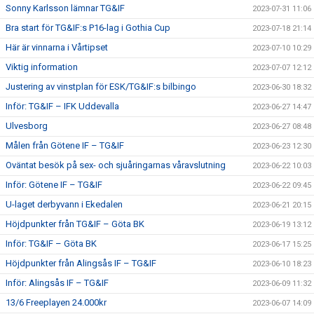
Sonny Karlsson lämnar TG&IF
2023-07-31 11:06
Bra start för TG&IF:s P16-lag i Gothia Cup
2023-07-18 21:14
Här är vinnarna i Vårtipset
2023-07-10 10:29
Viktig information
2023-07-07 12:12
Justering av vinstplan för ESK/TG&IF:s bilbingo
2023-06-30 18:32
Inför: TG&IF – IFK Uddevalla
2023-06-27 14:47
Ulvesborg
2023-06-27 08:48
Målen från Götene IF – TG&IF
2023-06-23 12:30
Oväntat besök på sex- och sjuåringarnas våravslutning
2023-06-22 10:03
Inför: Götene IF – TG&IF
2023-06-22 09:45
U-laget derbyvann i Ekedalen
2023-06-21 20:15
Höjdpunkter från TG&IF – Göta BK
2023-06-19 13:12
Inför: TG&IF – Göta BK
2023-06-17 15:25
Höjdpunkter från Alingsås IF – TG&IF
2023-06-10 18:23
Inför: Alingsås IF – TG&IF
2023-06-09 11:32
13/6 Freeplayen 24.000kr
2023-06-07 14:09