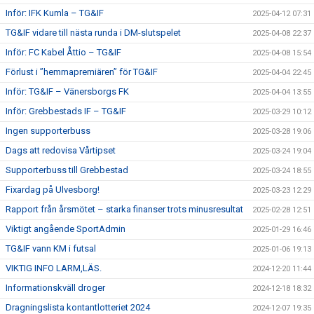
Inför: IFK Kumla – TG&IF
2025-04-12 07:31
TG&IF vidare till nästa runda i DM-slutspelet
2025-04-08 22:37
Inför: FC Kabel Åttio – TG&IF
2025-04-08 15:54
Förlust i ”hemmapremiären” för TG&IF
2025-04-04 22:45
Inför: TG&IF – Vänersborgs FK
2025-04-04 13:55
Inför: Grebbestads IF – TG&IF
2025-03-29 10:12
Ingen supporterbuss
2025-03-28 19:06
Dags att redovisa Vårtipset
2025-03-24 19:04
Supporterbuss till Grebbestad
2025-03-24 18:55
Fixardag på Ulvesborg!
2025-03-23 12:29
Rapport från årsmötet – starka finanser trots minusresultat
2025-02-28 12:51
Viktigt angående SportAdmin
2025-01-29 16:46
TG&IF vann KM i futsal
2025-01-06 19:13
VIKTIG INFO LARM,LÄS.
2024-12-20 11:44
Informationskväll droger
2024-12-18 18:32
Dragningslista kontantlotteriet 2024
2024-12-07 19:35