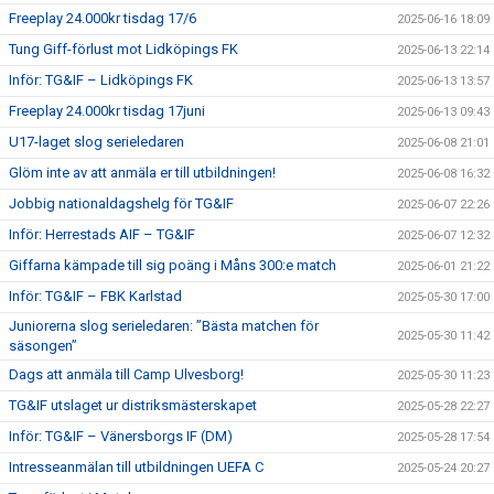
Freeplay 24.000kr tisdag 17/6
2025-06-16 18:09
Tung Giff-förlust mot Lidköpings FK
2025-06-13 22:14
Inför: TG&IF – Lidköpings FK
2025-06-13 13:57
Freeplay 24.000kr tisdag 17juni
2025-06-13 09:43
U17-laget slog serieledaren
2025-06-08 21:01
Glöm inte av att anmäla er till utbildningen!
2025-06-08 16:32
Jobbig nationaldagshelg för TG&IF
2025-06-07 22:26
Inför: Herrestads AIF – TG&IF
2025-06-07 12:32
Giffarna kämpade till sig poäng i Måns 300:e match
2025-06-01 21:22
Inför: TG&IF – FBK Karlstad
2025-05-30 17:00
Juniorerna slog serieledaren: ”Bästa matchen för
2025-05-30 11:42
säsongen”
Dags att anmäla till Camp Ulvesborg!
2025-05-30 11:23
TG&IF utslaget ur distriksmästerskapet
2025-05-28 22:27
Inför: TG&IF – Vänersborgs IF (DM)
2025-05-28 17:54
Intresseanmälan till utbildningen UEFA C
2025-05-24 20:27