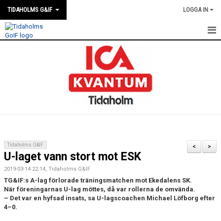
TIDAHOLMS G&IF
LOGGA IN
HEM
FÖRENINGSKALENDERN
NYHETER
KLUBBSTUGAN
KONTAKT
Tidaholms G&IF
<
>
U-laget vann stort mot ESK
FÖRENINGEN
2019-03-14 22:14, Tidaholms G&IF
SOUVENIRER
TG&IF:s A-lag förlorade träningsmatchen mot Ekedalens SK.
När föreningarnas U-lag möttes, då var rollerna de omvända.
– Det var en hyfsad insats, sa U-lagscoachen Michael Löfborg efter
GAMLA GIFFS TORSDAGSTRÄFFAR
4–0.
MATCHER