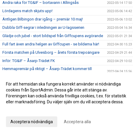
Andra raka för TG&IF – bortavann i Allingsås
2022-05-14 17:50
Lördagens match skjuts upp!
2022-05-06 14:42
Äntligen Bilbingon drar igång – premiär 10 maj!
2022-05-06 13:02
Dubbla Giff-segrar i inledningen av U-lagsserien
2022-05-04 16:34
Glädje och jubel - stort bildspel från Giffcupens avgörande
2022-05-01 21:34
Full fart även andra helgen av Giffcupen - se bilderna här!
2022-04-30 15:23
Första matchen på Ulvesborg – årets första trepoängare
2022-04-29 21:44
Inför: TG&IF – Åsarp-Trädet FK
2022-04-29 10:02
Hemmapremiär på riktigt – Åsarp-Trädet kommer till
2022-04-24 15:56
Ulvesborg
Bilder från Giffcupens första helg
2022-04-24 15:50
För att hemsidan ska fungera korrekt använder vi nödvändiga
cookies från SportAdmin. Dessa går inte att stänga av.
Inför: Alingsås IF – TG&IF
2022-04-22 13:27
Föreningen kan också använda frivilliga cookies, t.ex. för statistik
Sent mål räddade en poäng i hemmapremiären
2022-04-15 16:08
eller marknadsföring. Du väljer själv om du vill acceptera dessa.
Inför: TG&IF – Brålanda IF
2022-04-15 11:09
Anpassa dina val
Ny tid på hemmapremiären
2022-04-11 19:33
Acceptera nödvändiga
Acceptera alla
Höjdpunkter från premiären mot Holmalunds IF
2022-04-08 22:53
Inför: Holmalunds IF – TG&IF
2022-04-08 13:44