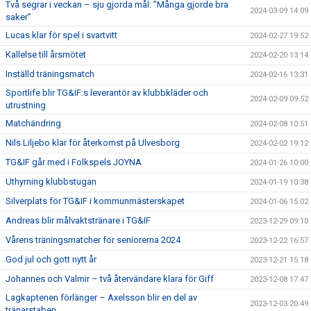
Två segrar i veckan – sju gjorda mål: ”Många gjorde bra
2024-03-09 14:09
saker”
Lucas klar för spel i svartvitt
2024-02-27 19:52
Kallelse till årsmötet
2024-02-20 13:14
Inställd träningsmatch
2024-02-16 13:31
Sportlife blir TG&IF:s leverantör av klubbkläder och
2024-02-09 09:52
utrustning
Matchändring
2024-02-08 10:51
Nils Liljebo klar för återkomst på Ulvesborg
2024-02-02 19:12
TG&IF går med i Folkspels JOYNA
2024-01-26 10:00
Uthyrning klubbstugan
2024-01-19 10:38
Silverplats för TG&IF i kommunmästerskapet
2024-01-06 15:02
Andreas blir målvaktstränare i TG&IF
2023-12-29 09:10
Vårens träningsmatcher för seniorerna 2024
2023-12-22 16:57
God jul och gott nytt år
2023-12-21 15:18
Johannes och Valmir – två återvändare klara för Giff
2023-12-08 17:47
Lagkaptenen förlänger – Axelsson blir en del av
2023-12-03 20:49
tränarstaben