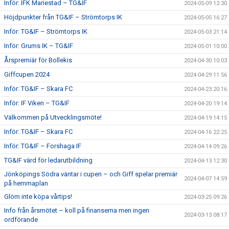
Inför: IFK Mariestad – TG&IF
2024-05-09 12:30
Höjdpunkter från TG&IF – Strömtorps IK
2024-05-05 16:27
Inför: TG&IF – Strömtorps IK
2024-05-03 21:14
Inför: Grums IK – TG&IF
2024-05-01 10:00
Årspremiär för Bollekis
2024-04-30 10:03
Giffcupen 2024
2024-04-29 11:56
Inför: TG&IF – Skara FC
2024-04-23 20:16
Inför: IF Viken – TG&IF
2024-04-20 19:14
Välkommen på Utvecklingsmöte!
2024-04-19 14:15
Inför: TG&IF – Skara FC
2024-04-16 22:25
Inför: TG&IF – Forshaga IF
2024-04-14 09:26
TG&IF värd för ledarutbildning
2024-04-13 12:30
Jönköpings Södra väntar i cupen – och Giff spelar premiär
2024-04-07 14:59
på hemmaplan
Glöm inte köpa vårtips!
2024-03-25 09:26
Info från årsmötet – koll på finanserna men ingen
2024-03-13 08:17
ordförande