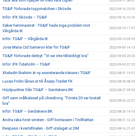
Tack alla som hjälper till med våra cuper!
2022-09-17 08:07
TG&IF förlorade toppmatchen i Skövde
2022-09-16 23:03
Inför: IFK Skövde – TG&IF
2022-09-16 10:10
Säker hemmavinst - TG&IF hade inga problem mot
2022-09-10 17:07
Vårgårda IK
Inför: TG&IF – Vårgårda IK
2022-09-10 09:59
Jose Maria Cid Sameron klar för TG&IF
2022-09-09 14:13
TG&IF förlorade derbyt: ”Vi var inte tillräckligt bra”
2022-09-03 20:03
Inför: IFK Tidaholm – TG&IF
2022-09-03 07:23
Xheladin Brahimi är ny assisterande tränare i TG&IF
2022-08-31 19:57
Lucas Frölin lånas ut till Åsarp-Trädet FK
2022-08-30 08:33
Höjdpunkter från TG&IF – Gerdskens BK
2022-08-27 09:53
Giff vann målkalaset på Ulvesborg: ”Första 20 var brutalt
2022-08-26 22:57
bra”
Inför: TG&IF – Gerdskens BK
2022-08-26 14:10
Andra raka höst-vinsten - Giff bortavann i Trollhättan
2022-08-21 16:23
Respass i kvartsfinalen - Giff utslaget ur DM
2022-08-16 21:47