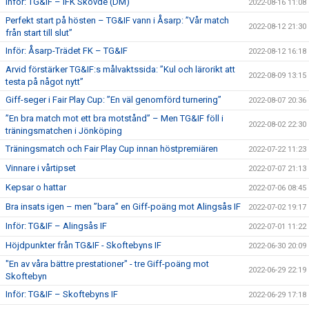
Inför: TG&IF – IFK Skövde (DM)
2022-08-16 11:08
Perfekt start på hösten – TG&IF vann i Åsarp: ”Vår match
2022-08-12 21:30
från start till slut”
Inför: Åsarp-Trädet FK – TG&IF
2022-08-12 16:18
Arvid förstärker TG&IF:s målvaktssida: ”Kul och lärorikt att
2022-08-09 13:15
testa på något nytt”
Giff-seger i Fair Play Cup: ”En väl genomförd turnering”
2022-08-07 20:36
”En bra match mot ett bra motstånd” – Men TG&IF föll i
2022-08-02 22:30
träningsmatchen i Jönköping
Träningsmatch och Fair Play Cup innan höstpremiären
2022-07-22 11:23
Vinnare i vårtipset
2022-07-07 21:13
Kepsar o hattar
2022-07-06 08:45
Bra insats igen – men ”bara” en Giff-poäng mot Alingsås IF
2022-07-02 19:17
Inför: TG&IF – Alingsås IF
2022-07-01 11:22
Höjdpunkter från TG&IF - Skoftebyns IF
2022-06-30 20:09
"En av våra bättre prestationer" - tre Giff-poäng mot
2022-06-29 22:19
Skoftebyn
Inför: TG&IF – Skoftebyns IF
2022-06-29 17:18