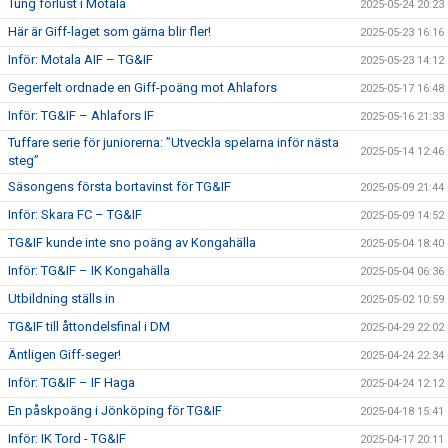
Tung förlust i Motala
2025-05-24 20:23
Här är Giff-laget som gärna blir fler!
2025-05-23 16:16
Inför: Motala AIF – TG&IF
2025-05-23 14:12
Gegerfelt ordnade en Giff-poäng mot Ahlafors
2025-05-17 16:48
Inför: TG&IF – Ahlafors IF
2025-05-16 21:33
Tuffare serie för juniorerna: ”Utveckla spelarna inför nästa
2025-05-14 12:46
steg”
Säsongens första bortavinst för TG&IF
2025-05-09 21:44
Inför: Skara FC – TG&IF
2025-05-09 14:52
TG&IF kunde inte sno poäng av Kongahälla
2025-05-04 18:40
Inför: TG&IF – IK Kongahälla
2025-05-04 06:36
Utbildning ställs in
2025-05-02 10:59
TG&IF till åttondelsfinal i DM
2025-04-29 22:02
Äntligen Giff-seger!
2025-04-24 22:34
Inför: TG&IF – IF Haga
2025-04-24 12:12
En påskpoäng i Jönköping för TG&IF
2025-04-18 15:41
Inför: IK Tord - TG&IF
2025-04-17 20:11