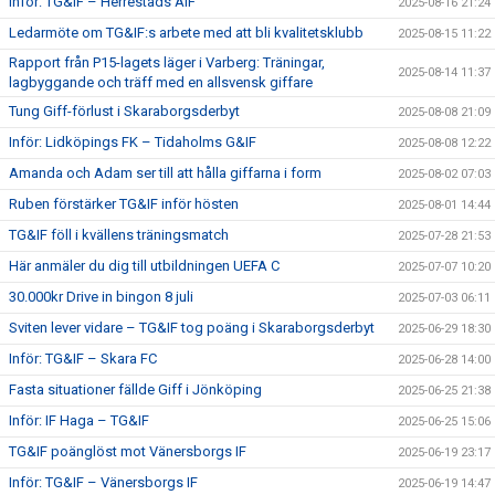
Inför: TG&IF – Herrestads AIF
2025-08-16 21:24
Ledarmöte om TG&IF:s arbete med att bli kvalitetsklubb
2025-08-15 11:22
Rapport från P15-lagets läger i Varberg: Träningar,
2025-08-14 11:37
lagbyggande och träff med en allsvensk giffare
Tung Giff-förlust i Skaraborgsderbyt
2025-08-08 21:09
Inför: Lidköpings FK – Tidaholms G&IF
2025-08-08 12:22
Amanda och Adam ser till att hålla giffarna i form
2025-08-02 07:03
Ruben förstärker TG&IF inför hösten
2025-08-01 14:44
TG&IF föll i kvällens träningsmatch
2025-07-28 21:53
Här anmäler du dig till utbildningen UEFA C
2025-07-07 10:20
30.000kr Drive in bingon 8 juli
2025-07-03 06:11
Sviten lever vidare – TG&IF tog poäng i Skaraborgsderbyt
2025-06-29 18:30
Inför: TG&IF – Skara FC
2025-06-28 14:00
Fasta situationer fällde Giff i Jönköping
2025-06-25 21:38
Inför: IF Haga – TG&IF
2025-06-25 15:06
TG&IF poänglöst mot Vänersborgs IF
2025-06-19 23:17
Inför: TG&IF – Vänersborgs IF
2025-06-19 14:47