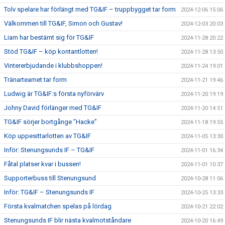
Tolv spelare har förlängt med TG&IF – truppbygget tar form
2024-12-06 15:06
Välkommen till TG&IF, Simon och Gustav!
2024-12-03 20:03
Liam har bestämt sig för TG&IF
2024-11-28 20:22
Stöd TG&IF – köp kontantlotten!
2024-11-28 13:50
Vintererbjudande i klubbshoppen!
2024-11-24 19:01
Tränarteamet tar form
2024-11-21 19:46
Ludwig är TG&IF:s första nyförvärv
2024-11-20 19:19
Johny David förlänger med TG&IF
2024-11-20 14:51
TG&IF sörjer bortgånge ”Hacke”
2024-11-18 19:55
Köp uppesittarlotten av TG&IF
2024-11-05 13:30
Inför: Stenungsunds IF – TG&IF
2024-11-01 16:34
Fåtal platser kvar i bussen!
2024-11-01 10:37
Supporterbuss till Stenungsund
2024-10-28 11:06
Inför: TG&IF – Stenungsunds IF
2024-10-25 13:33
Första kvalmatchen spelas på lördag
2024-10-21 22:02
Stenungsunds IF blir nästa kvalmotståndare
2024-10-20 16:49