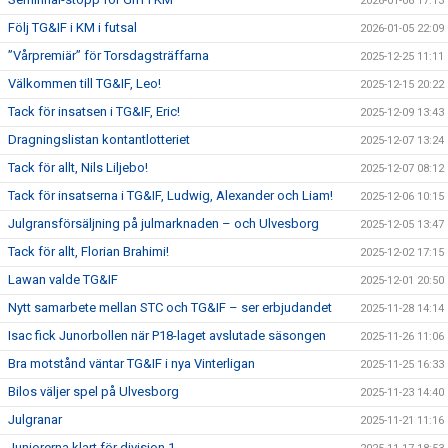
2026-01-06 17:13
Följ TG&IF i KM i futsal
2026-01-05 22:09
”Vårpremiär” för Torsdagsträffarna
2025-12-25 11:11
Välkommen till TG&IF, Leo!
2025-12-15 20:22
Tack för insatsen i TG&IF, Eric!
2025-12-09 13:43
Dragningslistan kontantlotteriet
2025-12-07 13:24
Tack för allt, Nils Liljebo!
2025-12-07 08:12
Tack för insatserna i TG&IF, Ludwig, Alexander och Liam!
2025-12-06 10:15
Julgransförsäljning på julmarknaden – och Ulvesborg
2025-12-05 13:47
Tack för allt, Florian Brahimi!
2025-12-02 17:15
Lawan valde TG&IF
2025-12-01 20:50
Nytt samarbete mellan STC och TG&IF – ser erbjudandet
2025-11-28 14:14
Isac fick Junorbollen när P18-laget avslutade säsongen
2025-11-26 11:06
Bra motstånd väntar TG&IF i nya Vinterligan
2025-11-25 16:33
Bilos väljer spel på Ulvesborg
2025-11-23 14:40
Julgranar
2025-11-21 11:16
Juniorerna klart för division 1