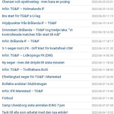
Chanser och spelövertag - men bara en poäng
2022-06-23 22:01
Inför: TG&IF – Holmalunds IF
2022-06-23 13:22
Bra start för TG&IF:s U-lag
2022-06-20 11:19
Höjdpunkter från Brålanda IF – TG&IF
2022-06-19 14:47
Drömstart i Brålanda – TG&IF tog tredje raka: ”Vi
2022-06-18 16:55
kontrollerade matchen från start till mål”
Inför: Brålanda IF – TG&IF
2022-06-17 18:17
3-1-seger mot LFK - Giff klart för kvartsfinal i DM
2022-06-14 21:32
Inför: TG&IF – Lidköpings FK (DM)
2022-06-14 06:39
Ny seger - men det dröjde till sista minuten
2022-06-11 18:02
Inför: TG&IF – Trollhättans BoIS
2022-06-11 08:00
Efterlängtad seger för TG&IF i Mariestad
2022-06-07 23:39
Bollekis avslutar i klubbstugan
2022-06-07 16:25
Inför: IFK Mariestad – TG&IF
2022-06-07 15:40
Förbud
2022-06-07 11:06
Camp Ulvesborg sista anmälan IDAG 7 juni
2022-06-07 07:58
Tack till alla som arbetat med den nya entrén!
2022-06-04 13:52