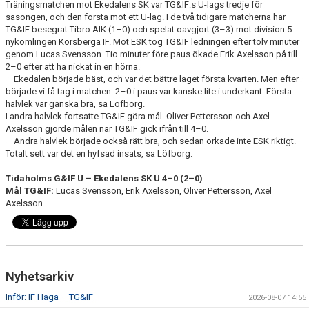
Träningsmatchen mot Ekedalens SK var TG&IF:s U-lags tredje för
säsongen, och den första mot ett U-lag. I de två tidigare matcherna har
CUPER ARBETSBESKRIVNING
TG&IF besegrat Tibro AIK (1–0) och spelat oavgjort (3–3) mot division 5-
nykomlingen Korsberga IF. Mot ESK tog TG&IF ledningen efter tolv minuter
genom Lucas Svensson. Tio minuter före paus ökade Erik Axelsson på till
PLANSCHEMA
2–0 efter att ha nickat in en hörna.
– Ekedalen började bäst, och var det bättre laget första kvarten. Men efter
började vi få tag i matchen. 2–0 i paus var kanske lite i underkant. Första
halvlek var ganska bra, sa Löfborg.
I andra halvlek fortsatte TG&IF göra mål. Oliver Pettersson och Axel
Axelsson gjorde målen när TG&IF gick ifrån till 4–0.
– Andra halvlek började också rätt bra, och sedan orkade inte ESK riktigt.
Totalt sett var det en hyfsad insats, sa Löfborg.
Tidaholms G&IF U – Ekedalens SK U 4–0 (2–0)
Mål TG&IF:
Lucas Svensson, Erik Axelsson, Oliver Pettersson, Axel
Axelsson.
Nyhetsarkiv
Inför: IF Haga – TG&IF
2026-08-07 14:55