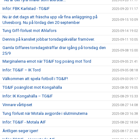
2025-09-20 17:17
Inför: FBK Karlstad - TG&IF
2025-09-20 11:17
Nu är det dags att fräscha upp vår fina anläggning på
2025-09-15 10:09
Ulvesborg. Nu på lördag den 20 september
Tung Giff-förlust mot Ahlafors
2025-09-14 19:02
Dennis på kansliet jobbar torsdagskvällar framöver.
2025-09-11 10:05
Gamla Giffares torsdagsträffar drar igång på torsdag den
2025-09-08 15:00
25/9
Marginalerna emot när TG&IF tog poäng mot Tord
2025-09-05 21:41
Inför: TG&IF – IK Tord
2025-09-05 08:18
Välkommen att spela fotboll i TG&IF!
2025-09-03 09:17
TG&IF poänglöst mot Kongahälla
2025-08-30 19:05
Inför: IK Kongahälla – TG&IF
2025-08-29 15:33
Vinnare vårtipset
2025-08-27 14:08
Tung förlust när Motala avgjorde i slutminuterna
2025-08-23 16:38
Inför: TG&IF - Motala AIF
2025-08-22 18:04
Äntligen seger igen!
2025-08-17 21:40