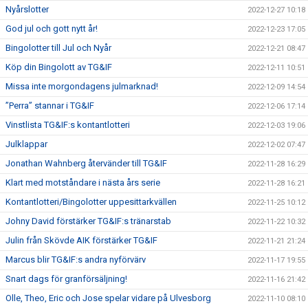
Nyårslotter
2022-12-27 10:18
God jul och gott nytt år!
2022-12-23 17:05
Bingolotter till Jul och Nyår
2022-12-21 08:47
Köp din Bingolott av TG&IF
2022-12-11 10:51
Missa inte morgondagens julmarknad!
2022-12-09 14:54
”Perra” stannar i TG&IF
2022-12-06 17:14
Vinstlista TG&IF:s kontantlotteri
2022-12-03 19:06
Julklappar
2022-12-02 07:47
Jonathan Wahnberg återvänder till TG&IF
2022-11-28 16:29
Klart med motståndare i nästa års serie
2022-11-28 16:21
Kontantlotteri/Bingolotter uppesittarkvällen
2022-11-25 10:12
Johny David förstärker TG&IF:s tränarstab
2022-11-22 10:32
Julin från Skövde AIK förstärker TG&IF
2022-11-21 21:24
Marcus blir TG&IF:s andra nyförvärv
2022-11-17 19:55
Snart dags för granförsäljning!
2022-11-16 21:42
Olle, Theo, Eric och Jose spelar vidare på Ulvesborg
2022-11-10 08:10