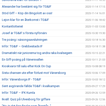
2025-11-17 18:53
Alexander har bestämt sig för TG&IF
2025-11-14 17:15
Stöd Giff – Köp din Bingolott av oss!
2025-11-14 16:01
Lejon klar för en återkomst i TG&IF
2025-11-06 18:42
Kontantlotteriet
2025-11-03 13:00
Josef är TG&IF:s första nyförvärv
2025-10-30 19:30
Tre poäng i säsongsavslutningen
2025-10-18 16:30
Inför: TG&IF – Grebbestads IF
2025-10-18 11:38
Dramatiskt när juniorerna tog andra raka kvalsegern
2025-10-15 22:21
En Giff-poäng på Vänersvallen
2025-10-11 21:03
Kioskvaror till salu efter Kick On Cup
2025-10-08 08:19
Sista chansen ute efter förlust mot Vänersborg
2025-10-06 17:09
Inför: Vänersborgs IF - TG&IF
2025-10-03 18:12
Sent avgörande fällde TG&IF i kvalkampen
2025-09-27 17:29
Inför: TG&IF – IFK Kumla
2025-09-26 12:59
Ikväll: Quiz på Ulvesborg för giffare
2025-09-26 12:56
”Nu är det fyra finaler som återstår...”