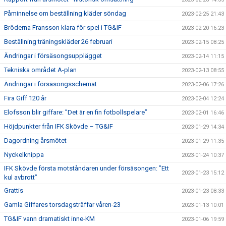
Påminnelse om beställning kläder söndag
2023-02-25 21:43
Bröderna Fransson klara för spel i TG&IF
2023-02-20 16:23
Beställning träningskläder 26 februari
2023-02-15 08:25
Ändringar i försäsongsupplägget
2023-02-14 11:15
Tekniska området A-plan
2023-02-13 08:55
Ändringar i försäsongsschemat
2023-02-06 17:26
Fira Giff 120 år
2023-02-04 12:24
Elofsson blir giffare: ”Det är en fin fotbollspelare”
2023-02-01 16:46
Höjdpunkter från IFK Skövde – TG&IF
2023-01-29 14:34
Dagordning årsmötet
2023-01-29 11:35
Nyckelknippa
2023-01-24 10:37
IFK Skövde första motståndaren under försäsongen: ”Ett
2023-01-23 15:12
kul avbrott”
Grattis
2023-01-23 08:33
Gamla Giffares torsdagsträffar våren-23
2023-01-13 10:01
TG&IF vann dramatiskt inne-KM
2023-01-06 19:59