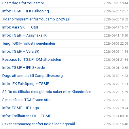
Snart dags för Youcamp!
2026-07-25 10:44
Inför: TG&IF – IFK Falköping
2026-06-26 12:57
TIdaholmspremiär för Youcamp 27-29 juli
2026-06-25 18:32
Inför: Vara SK – TG&IF
2026-06-17 16:07
Inför: TG&IF – Assyriska IK
2026-06-11 15:20
Tung TG&IF-förlust i seriefinalen
2026-06-05 22:08
Inför: TG&IF – Vara SK
2026-06-05 11:54
Respass för TG&IF i DM-åttondelen
2026-06-01 21:34
Inför: TG&IF – IFK Skövde
2026-06-01 10:35
Dags att anmäla till Camp Ulvesborg!
2026-05-30 14:23
Inför: IFK Falköping – TG&IF
2026-05-29 14:24
Så får du tillbaka dina glömda saker efter Klassbollen
2026-05-25 14:59
Sena mål när TG&IF vann stort
2026-05-23 15:31
Inför: TG&IF – IF Haga
2026-05-22 18:24
Inför: Trollhättans FK – TG&IF
2026-05-14 08:08
Säker hemmaseger efter tidiga ledningsmål
2026-05-09 16:40