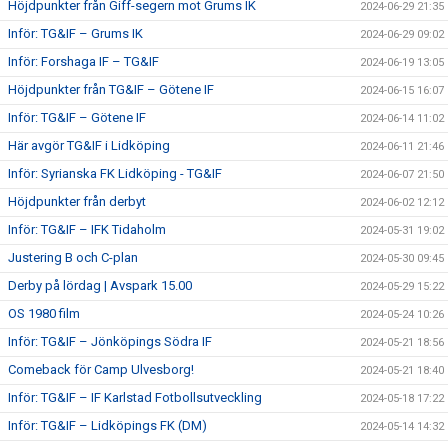
Höjdpunkter från Giff-segern mot Grums IK
2024-06-29 21:35
Inför: TG&IF – Grums IK
2024-06-29 09:02
Inför: Forshaga IF – TG&IF
2024-06-19 13:05
Höjdpunkter från TG&IF – Götene IF
2024-06-15 16:07
Inför: TG&IF – Götene IF
2024-06-14 11:02
Här avgör TG&IF i Lidköping
2024-06-11 21:46
Inför: Syrianska FK Lidköping - TG&IF
2024-06-07 21:50
Höjdpunkter från derbyt
2024-06-02 12:12
Inför: TG&IF – IFK Tidaholm
2024-05-31 19:02
Justering B och C-plan
2024-05-30 09:45
Derby på lördag | Avspark 15.00
2024-05-29 15:22
OS 1980 film
2024-05-24 10:26
Inför: TG&IF – Jönköpings Södra IF
2024-05-21 18:56
Comeback för Camp Ulvesborg!
2024-05-21 18:40
Inför: TG&IF – IF Karlstad Fotbollsutveckling
2024-05-18 17:22
Inför: TG&IF – Lidköpings FK (DM)
2024-05-14 14:32