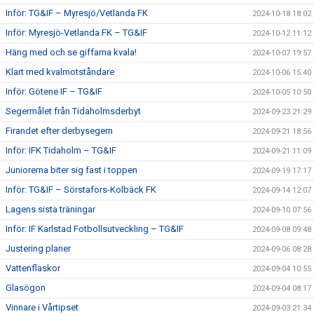
Inför: TG&IF – Myresjö/Vetlanda FK
2024-10-18 18:02
Inför: Myresjö-Vetlanda FK – TG&IF
2024-10-12 11:12
Häng med och se giffarna kvala!
2024-10-07 19:57
Klart med kvalmotståndare
2024-10-06 15:40
Inför: Götene IF – TG&IF
2024-10-05 10:50
Segermålet från Tidaholmsderbyt
2024-09-23 21:29
Firandet efter derbysegern
2024-09-21 18:56
Inför: IFK Tidaholm – TG&IF
2024-09-21 11:09
Juniorerna biter sig fast i toppen
2024-09-19 17:17
Inför: TG&IF – Sörstafors-Kolbäck FK
2024-09-14 12:07
Lagens sista träningar
2024-09-10 07:56
Inför: IF Karlstad Fotbollsutveckling – TG&IF
2024-09-08 09:48
Justering planer
2024-09-06 08:28
Vattenflaskor
2024-09-04 10:55
Glasögon
2024-09-04 08:17
Vinnare i Vårtipset
2024-09-03 21:34