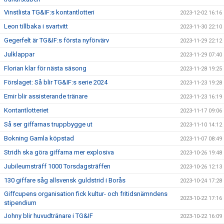
Vinstlista TG&IF:s kontantlotteri
2023-12-02 16:16
Leon tillbaka i svartvitt
2023-11-30 22:10
Gegerfelt är TG&IF:s första nyförvärv
2023-11-29 22:12
Julklappar
2023-11-29 07:40
Florian klar för nästa säsong
2023-11-28 19:25
Förslaget: Så blir TG&IF:s serie 2024
2023-11-23 19:28
Emir blir assisterande tränare
2023-11-23 16:19
Kontantlotteriet
2023-11-17 09:06
Så ser giffarnas truppbygge ut
2023-11-10 14:12
Bokning Gamla köpstad
2023-11-07 08:49
Stridh ska göra giffarna mer explosiva
2023-10-26 19:48
Jubileumsträff 1000 Torsdagsträffen
2023-10-26 12:13
130 giffare såg allsvensk guldstrid i Borås
2023-10-24 17:28
Giffcupens organisation fick kultur- och fritidsnämndens
2023-10-22 17:16
stipendium
Johny blir huvudtränare i TG&IF
2023-10-22 16:09