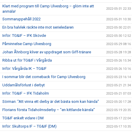
Klart med program till Camp Ulvesborg – glöm inte att
2022-05-31 22:33
anmäla!
Sommaruppehåll 2022
2022-05-31 10:30
En bra halvlek räckte inte mot serieledaren
2022-05-30 22:01
Inför: TG&IF – IFK Skövde
2022-05-30 12:52
Påminnelse Camp Ulvesborg
2022-05-29 08:16
Johan Åhnborg kliver av uppdraget som Giff-tränare
2022-05-28 19:28
Ribba ut för TG&IF i Vårgårda
2022-05-26 15:34
Inför: Vårgårda IK – TG&IF
2022-05-26 10:16
I sommar blir det comeback för Camp Ulvesborg
2022-05-23 16:14
Uddamålsförlust i derbyt
2022-05-21 21:34
Inför: TG&IF – IFK Tidaholm
2022-05-21 07:03
Sörman: ”Att vinna ett derby är det bästa som kan hända”
2022-05-20 17:28
Florians första Tidaholmsderby – ”en kittlande känsla”
2022-05-19 20:35
TG&IF enkelt vidare i DM
2022-05-17 22:04
Inför: Skultorps IF – TG&IF (DM)
2022-05-17 10:35