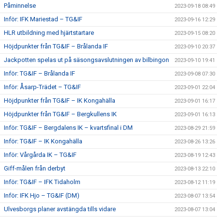
Påminnelse
2023-09-18 08:49
Inför: IFK Mariestad – TG&IF
2023-09-16 12:29
HLR utbildning med hjärtstartare
2023-09-15 08:20
Höjdpunkter från TG&IF – Brålanda IF
2023-09-10 20:37
Jackpotten spelas ut på säsongsavslutningen av bilbingon
2023-09-10 19:41
Inför: TG&IF – Brålanda IF
2023-09-08 07:30
Inför: Åsarp-Trädet – TG&IF
2023-09-01 22:04
Höjdpunkter från TG&IF – IK Kongahälla
2023-09-01 16:17
Höjdpunkter från TG&IF – Bergkullens IK
2023-09-01 16:13
Inför: TG&IF – Bergdalens IK – kvartsfinal i DM
2023-08-29 21:59
Inför: TG&IF – IK Kongahälla
2023-08-26 13:26
Inför: Vårgårda IK – TG&IF
2023-08-19 12:43
Giff-målen från derbyt
2023-08-13 22:10
Inför: TG&IF – IFK Tidaholm
2023-08-12 11:19
Inför: IFK Hjo – TG&IF (DM)
2023-08-07 13:54
Ulvesborgs planer avstängda tills vidare
2023-08-07 13:04