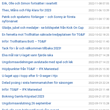
Erik, Olle och Simon fortsätter i svartvitt
2022-11-08 07:05
Theo, Måns och Filip klara för 2023
2022-11-06 13:39
Patrik och spelartrio förlänger – och Sonny är första
2022-11-04 17:30
nyförvärvet
Glädje, jubel och medaljer - se bildspelet från Kick On Cup
2022-10-02 20:48
En femetta mot Trollhättan säkrade tredjeplatsen för TG&IF
2022-10-02 18:25
Inför: Trollhättans BoIS – TG&IF
2022-10-02 11:40
Tack för i år och välkommen tillbaka 2023!
2022-09-28 10:53
Elva mål när U-laget vann fjärde raka
2022-09-27 14:28
Ungdomsavdelningen avslutade med spel och lek
2022-09-27 14:22
Höjdpunkter från TG&IF – IFK Mariestad
2022-09-25 15:30
U-laget upp i topp efter 5–0-seger i Hjo
2022-09-24 13:32
Delad poäng i sista hemmamatchen för säsongen
2022-09-23 22:24
Inför: TG&IF – IFK Mariestad
2022-09-23 11:48
Bokning Gamla Köpstad 2023
2022-09-21 07:33
Ungdomsavslutning 26 september
2022-09-19 15:28