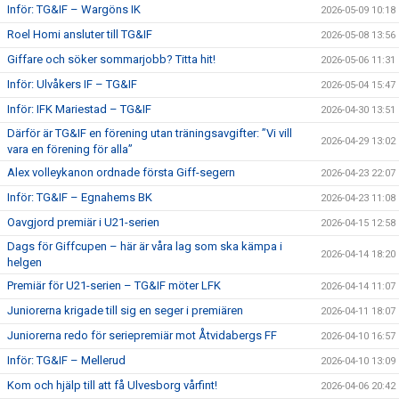
Inför: TG&IF – Wargöns IK
2026-05-09 10:18
Roel Homi ansluter till TG&IF
2026-05-08 13:56
Giffare och söker sommarjobb? Titta hit!
2026-05-06 11:31
Inför: Ulvåkers IF – TG&IF
2026-05-04 15:47
Inför: IFK Mariestad – TG&IF
2026-04-30 13:51
Därför är TG&IF en förening utan träningsavgifter: ”Vi vill
2026-04-29 13:02
vara en förening för alla”
Alex volleykanon ordnade första Giff-segern
2026-04-23 22:07
Inför: TG&IF – Egnahems BK
2026-04-23 11:08
Oavgjord premiär i U21-serien
2026-04-15 12:58
Dags för Giffcupen – här är våra lag som ska kämpa i
2026-04-14 18:20
helgen
Premiär för U21-serien – TG&IF möter LFK
2026-04-14 11:07
Juniorerna krigade till sig en seger i premiären
2026-04-11 18:07
Juniorerna redo för seriepremiär mot Åtvidabergs FF
2026-04-10 16:57
Inför: TG&IF – Mellerud
2026-04-10 13:09
Kom och hjälp till att få Ulvesborg vårfint!
2026-04-06 20:42