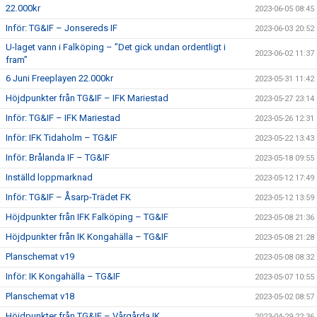
22.000kr
2023-06-05 08:45
Inför: TG&IF – Jonsereds IF
2023-06-03 20:52
U-laget vann i Falköping – ”Det gick undan ordentligt i
2023-06-02 11:37
fram”
6 Juni Freeplayen 22.000kr
2023-05-31 11:42
Höjdpunkter från TG&IF – IFK Mariestad
2023-05-27 23:14
Inför: TG&IF – IFK Mariestad
2023-05-26 12:31
Inför: IFK Tidaholm – TG&IF
2023-05-22 13:43
Inför: Brålanda IF – TG&IF
2023-05-18 09:55
Inställd loppmarknad
2023-05-12 17:49
Inför: TG&IF – Åsarp-Trädet FK
2023-05-12 13:59
Höjdpunkter från IFK Falköping – TG&IF
2023-05-08 21:36
Höjdpunkter från IK Kongahälla – TG&IF
2023-05-08 21:28
Planschemat v19
2023-05-08 08:32
Inför: IK Kongahälla – TG&IF
2023-05-07 10:55
Planschemat v18
2023-05-02 08:57
Höjdpunkter från TG&IF – Vårgårda IK
2023-04-29 22:36