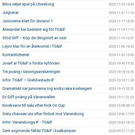
Bilos väljer spel på Ulvesborg
2025-11-23 14:40
Julgranar
2025-11-21 11:16
Juniorerna klart för division 1
2025-11-17 18:53
Alexander har bestämt sig för TG&IF
2025-11-14 17:15
Stöd Giff – Köp din Bingolott av oss!
2025-11-14 16:01
Lejon klar för en återkomst i TG&IF
2025-11-06 18:42
Kontantlotteriet
2025-11-03 13:00
Josef är TG&IF:s första nyförvärv
2025-10-30 19:30
Tre poäng i säsongsavslutningen
2025-10-18 16:30
Inför: TG&IF – Grebbestads IF
2025-10-18 11:38
Dramatiskt när juniorerna tog andra raka kvalsegern
2025-10-15 22:21
En Giff-poäng på Vänersvallen
2025-10-11 21:03
Kioskvaror till salu efter Kick On Cup
2025-10-08 08:19
Sista chansen ute efter förlust mot Vänersborg
2025-10-06 17:09
Inför: Vänersborgs IF - TG&IF
2025-10-03 18:12
Sent avgörande fällde TG&IF i kvalkampen
2025-09-27 17:29