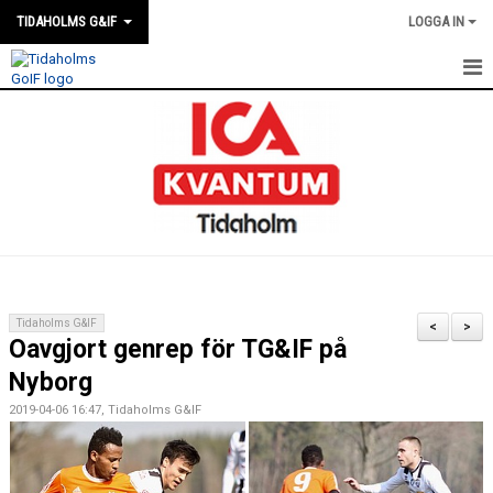
TIDAHOLMS G&IF
LOGGA IN
HEM
FÖRENINGSKALENDERN
NYHETER
KLUBBSTUGAN
KONTAKT
Tidaholms G&IF
<
>
Oavgjort genrep för TG&IF på
FÖRENINGEN
Nyborg
SOUVENIRER
2019-04-06 16:47, Tidaholms G&IF
GAMLA GIFFS TORSDAGSTRÄFFAR
MATCHER