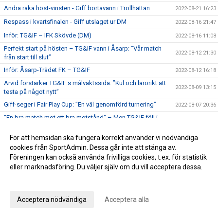
Andra raka höst-vinsten - Giff bortavann i Trollhättan
2022-08-21 16:23
Respass i kvartsfinalen - Giff utslaget ur DM
2022-08-16 21:47
Inför: TG&IF – IFK Skövde (DM)
2022-08-16 11:08
Perfekt start på hösten – TG&IF vann i Åsarp: ”Vår match
2022-08-12 21:30
från start till slut”
Inför: Åsarp-Trädet FK – TG&IF
2022-08-12 16:18
Arvid förstärker TG&IF:s målvaktssida: ”Kul och lärorikt att
2022-08-09 13:15
testa på något nytt”
Giff-seger i Fair Play Cup: ”En väl genomförd turnering”
2022-08-07 20:36
”En bra match mot ett bra motstånd” – Men TG&IF föll i
2022-08-02 22:30
träningsmatchen i Jönköping
För att hemsidan ska fungera korrekt använder vi nödvändiga
Träningsmatch och Fair Play Cup innan höstpremiären
2022-07-22 11:23
cookies från SportAdmin. Dessa går inte att stänga av.
Vinnare i vårtipset
2022-07-07 21:13
Föreningen kan också använda frivilliga cookies, t.ex. för statistik
Kepsar o hattar
eller marknadsföring. Du väljer själv om du vill acceptera dessa.
2022-07-06 08:45
Anpassa dina val
Bra insats igen – men ”bara” en Giff-poäng mot Alingsås IF
2022-07-02 19:17
Inför: TG&IF – Alingsås IF
2022-07-01 11:22
Acceptera nödvändiga
Acceptera alla
Höjdpunkter från TG&IF - Skoftebyns IF
2022-06-30 20:09