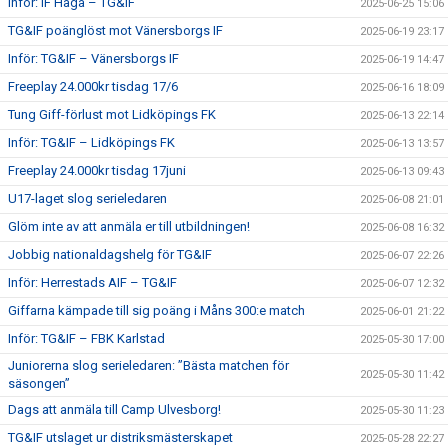
Inför: IF Haga – TG&IF
2025-06-25 15:06
TG&IF poänglöst mot Vänersborgs IF
2025-06-19 23:17
Inför: TG&IF – Vänersborgs IF
2025-06-19 14:47
Freeplay 24.000kr tisdag 17/6
2025-06-16 18:09
Tung Giff-förlust mot Lidköpings FK
2025-06-13 22:14
Inför: TG&IF – Lidköpings FK
2025-06-13 13:57
Freeplay 24.000kr tisdag 17juni
2025-06-13 09:43
U17-laget slog serieledaren
2025-06-08 21:01
Glöm inte av att anmäla er till utbildningen!
2025-06-08 16:32
Jobbig nationaldagshelg för TG&IF
2025-06-07 22:26
Inför: Herrestads AIF – TG&IF
2025-06-07 12:32
Giffarna kämpade till sig poäng i Måns 300:e match
2025-06-01 21:22
Inför: TG&IF – FBK Karlstad
2025-05-30 17:00
Juniorerna slog serieledaren: ”Bästa matchen för
2025-05-30 11:42
säsongen”
Dags att anmäla till Camp Ulvesborg!
2025-05-30 11:23
TG&IF utslaget ur distriksmästerskapet
2025-05-28 22:27