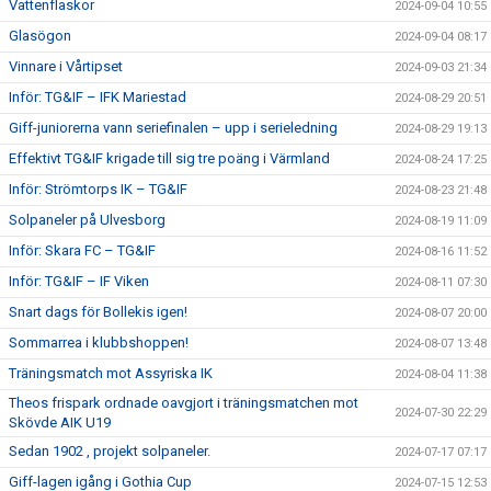
Vattenflaskor
2024-09-04 10:55
Glasögon
2024-09-04 08:17
Vinnare i Vårtipset
2024-09-03 21:34
Inför: TG&IF – IFK Mariestad
2024-08-29 20:51
Giff-juniorerna vann seriefinalen – upp i serieledning
2024-08-29 19:13
Effektivt TG&IF krigade till sig tre poäng i Värmland
2024-08-24 17:25
Inför: Strömtorps IK – TG&IF
2024-08-23 21:48
Solpaneler på Ulvesborg
2024-08-19 11:09
Inför: Skara FC – TG&IF
2024-08-16 11:52
Inför: TG&IF – IF Viken
2024-08-11 07:30
Snart dags för Bollekis igen!
2024-08-07 20:00
Sommarrea i klubbshoppen!
2024-08-07 13:48
Träningsmatch mot Assyriska IK
2024-08-04 11:38
Theos frispark ordnade oavgjort i träningsmatchen mot
2024-07-30 22:29
Skövde AIK U19
Sedan 1902 , projekt solpaneler.
2024-07-17 07:17
Giff-lagen igång i Gothia Cup
2024-07-15 12:53