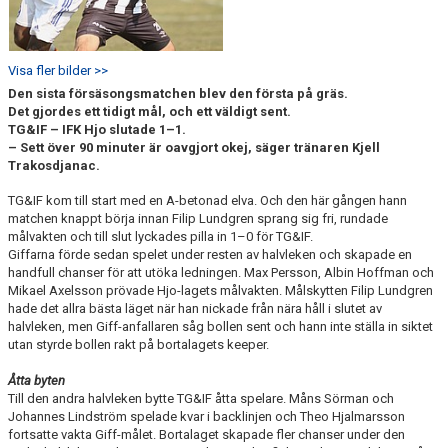
Visa fler bilder >>
Den sista försäsongsmatchen blev den första på gräs.
Det gjordes ett tidigt mål, och ett väldigt sent.
TG&IF – IFK Hjo slutade 1–1.
– Sett över 90 minuter är oavgjort okej, säger tränaren Kjell
Trakosdjanac.
TG&IF kom till start med en A-betonad elva. Och den här gången hann
matchen knappt börja innan Filip Lundgren sprang sig fri, rundade
målvakten och till slut lyckades pilla in 1–0 för TG&IF.
Giffarna förde sedan spelet under resten av halvleken och skapade en
handfull chanser för att utöka ledningen. Max Persson, Albin Hoffman och
Mikael Axelsson prövade Hjo-lagets målvakten. Målskytten Filip Lundgren
hade det allra bästa läget när han nickade från nära håll i slutet av
halvleken, men Giff-anfallaren såg bollen sent och hann inte ställa in siktet
utan styrde bollen rakt på bortalagets keeper.
Åtta byten
Till den andra halvleken bytte TG&IF åtta spelare. Måns Sörman och
Johannes Lindström spelade kvar i backlinjen och Theo Hjalmarsson
fortsatte vakta Giff-målet. Bortalaget skapade fler chanser under den