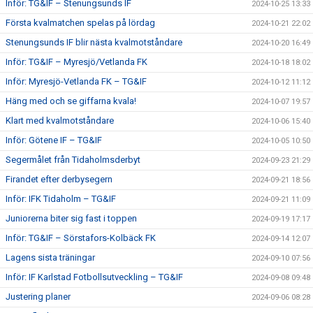
Inför: TG&IF – Stenungsunds IF
2024-10-25 13:33
Första kvalmatchen spelas på lördag
2024-10-21 22:02
Stenungsunds IF blir nästa kvalmotståndare
2024-10-20 16:49
Inför: TG&IF – Myresjö/Vetlanda FK
2024-10-18 18:02
Inför: Myresjö-Vetlanda FK – TG&IF
2024-10-12 11:12
Häng med och se giffarna kvala!
2024-10-07 19:57
Klart med kvalmotståndare
2024-10-06 15:40
Inför: Götene IF – TG&IF
2024-10-05 10:50
Segermålet från Tidaholmsderbyt
2024-09-23 21:29
Firandet efter derbysegern
2024-09-21 18:56
Inför: IFK Tidaholm – TG&IF
2024-09-21 11:09
Juniorerna biter sig fast i toppen
2024-09-19 17:17
Inför: TG&IF – Sörstafors-Kolbäck FK
2024-09-14 12:07
Lagens sista träningar
2024-09-10 07:56
Inför: IF Karlstad Fotbollsutveckling – TG&IF
2024-09-08 09:48
Justering planer
2024-09-06 08:28