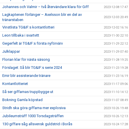
Johannes och Valmir – två återvändare klara för Giff
2023-12-08 17:47
Lagkaptenen förlänger – Axelsson blir en del av
2023-12-03 20:49
tränarstaben
Vinstlista TG&IF:s kontantlotteri
2023-12-02 16:16
Leon tillbaka i svartvitt
2023-11-30 22:10
Gegerfelt är TG&IF:s första nyförvärv
2023-11-29 22:12
Julklappar
2023-11-29 07:40
Florian klar för nästa säsong
2023-11-28 19:25
Förslaget: Så blir TG&IF:s serie 2024
2023-11-23 19:28
Emir blir assisterande tränare
2023-11-23 16:19
Kontantlotteriet
2023-11-17 09:06
Så ser giffarnas truppbygge ut
2023-11-10 14:12
Bokning Gamla köpstad
2023-11-07 08:49
Stridh ska göra giffarna mer explosiva
2023-10-26 19:48
Jubileumsträff 1000 Torsdagsträffen
2023-10-26 12:13
130 giffare såg allsvensk guldstrid i Borås
2023-10-24 17:28