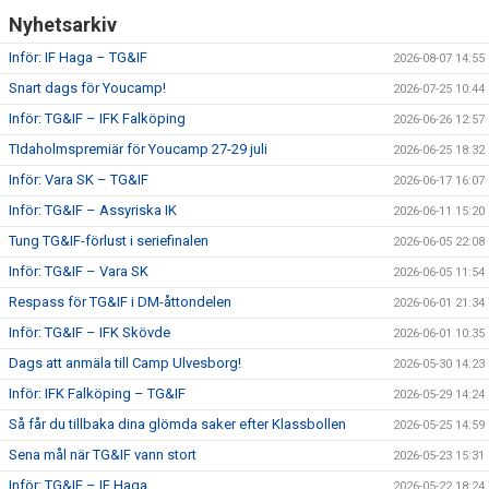
Nyhetsarkiv
Inför: IF Haga – TG&IF
2026-08-07 14:55
Snart dags för Youcamp!
2026-07-25 10:44
Inför: TG&IF – IFK Falköping
2026-06-26 12:57
TIdaholmspremiär för Youcamp 27-29 juli
2026-06-25 18:32
Inför: Vara SK – TG&IF
2026-06-17 16:07
Inför: TG&IF – Assyriska IK
2026-06-11 15:20
Tung TG&IF-förlust i seriefinalen
2026-06-05 22:08
Inför: TG&IF – Vara SK
2026-06-05 11:54
Respass för TG&IF i DM-åttondelen
2026-06-01 21:34
Inför: TG&IF – IFK Skövde
2026-06-01 10:35
Dags att anmäla till Camp Ulvesborg!
2026-05-30 14:23
Inför: IFK Falköping – TG&IF
2026-05-29 14:24
Så får du tillbaka dina glömda saker efter Klassbollen
2026-05-25 14:59
Sena mål när TG&IF vann stort
2026-05-23 15:31
Inför: TG&IF – IF Haga
2026-05-22 18:24