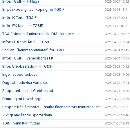
Inför: TG&IF – IF Haga
2025-04-24 12:12
En påskpoäng i Jönköping för TG&IF
2025-04-18 15:41
Inför: IK Tord - TG&IF
2025-04-17 20:11
Inför: IFK Kumla – TG&IF
2025-04-12 07:31
TG&IF vidare till nästa runda i DM-slutspelet
2025-04-08 22:37
Inför: FC Kabel Åttio – TG&IF
2025-04-08 15:54
Förlust i ”hemmapremiären” för TG&IF
2025-04-04 22:45
Inför: TG&IF – Vänersborgs FK
2025-04-04 13:55
Inför: Grebbestads IF – TG&IF
2025-03-29 10:12
Ingen supporterbuss
2025-03-28 19:06
Dags att redovisa Vårtipset
2025-03-24 19:04
Supporterbuss till Grebbestad
2025-03-24 18:55
Fixardag på Ulvesborg!
2025-03-23 12:29
Rapport från årsmötet – starka finanser trots minusresultat
2025-02-28 12:51
Viktigt angående SportAdmin
2025-01-29 16:46
TG&IF vann KM i futsal
2025-01-06 19:13