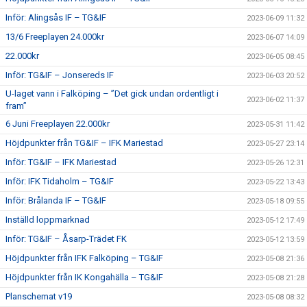
Inför: Alingsås IF – TG&IF
2023-06-09 11:32
13/6 Freeplayen 24.000kr
2023-06-07 14:09
22.000kr
2023-06-05 08:45
Inför: TG&IF – Jonsereds IF
2023-06-03 20:52
U-laget vann i Falköping – ”Det gick undan ordentligt i
2023-06-02 11:37
fram”
6 Juni Freeplayen 22.000kr
2023-05-31 11:42
Höjdpunkter från TG&IF – IFK Mariestad
2023-05-27 23:14
Inför: TG&IF – IFK Mariestad
2023-05-26 12:31
Inför: IFK Tidaholm – TG&IF
2023-05-22 13:43
Inför: Brålanda IF – TG&IF
2023-05-18 09:55
Inställd loppmarknad
2023-05-12 17:49
Inför: TG&IF – Åsarp-Trädet FK
2023-05-12 13:59
Höjdpunkter från IFK Falköping – TG&IF
2023-05-08 21:36
Höjdpunkter från IK Kongahälla – TG&IF
2023-05-08 21:28
Planschemat v19
2023-05-08 08:32