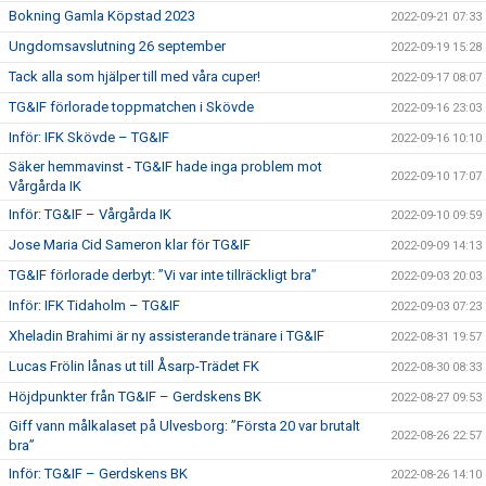
Bokning Gamla Köpstad 2023
2022-09-21 07:33
Ungdomsavslutning 26 september
2022-09-19 15:28
Tack alla som hjälper till med våra cuper!
2022-09-17 08:07
TG&IF förlorade toppmatchen i Skövde
2022-09-16 23:03
Inför: IFK Skövde – TG&IF
2022-09-16 10:10
Säker hemmavinst - TG&IF hade inga problem mot
2022-09-10 17:07
Vårgårda IK
Inför: TG&IF – Vårgårda IK
2022-09-10 09:59
Jose Maria Cid Sameron klar för TG&IF
2022-09-09 14:13
TG&IF förlorade derbyt: ”Vi var inte tillräckligt bra”
2022-09-03 20:03
Inför: IFK Tidaholm – TG&IF
2022-09-03 07:23
Xheladin Brahimi är ny assisterande tränare i TG&IF
2022-08-31 19:57
Lucas Frölin lånas ut till Åsarp-Trädet FK
2022-08-30 08:33
Höjdpunkter från TG&IF – Gerdskens BK
2022-08-27 09:53
Giff vann målkalaset på Ulvesborg: ”Första 20 var brutalt
2022-08-26 22:57
bra”
Inför: TG&IF – Gerdskens BK
2022-08-26 14:10