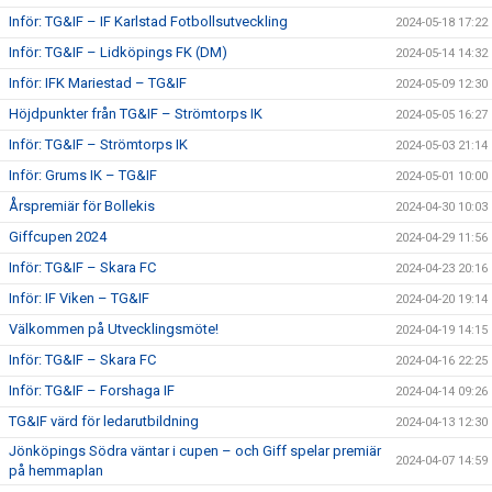
Inför: TG&IF – IF Karlstad Fotbollsutveckling
2024-05-18 17:22
Inför: TG&IF – Lidköpings FK (DM)
2024-05-14 14:32
Inför: IFK Mariestad – TG&IF
2024-05-09 12:30
Höjdpunkter från TG&IF – Strömtorps IK
2024-05-05 16:27
Inför: TG&IF – Strömtorps IK
2024-05-03 21:14
Inför: Grums IK – TG&IF
2024-05-01 10:00
Årspremiär för Bollekis
2024-04-30 10:03
Giffcupen 2024
2024-04-29 11:56
Inför: TG&IF – Skara FC
2024-04-23 20:16
Inför: IF Viken – TG&IF
2024-04-20 19:14
Välkommen på Utvecklingsmöte!
2024-04-19 14:15
Inför: TG&IF – Skara FC
2024-04-16 22:25
Inför: TG&IF – Forshaga IF
2024-04-14 09:26
TG&IF värd för ledarutbildning
2024-04-13 12:30
Jönköpings Södra väntar i cupen – och Giff spelar premiär
2024-04-07 14:59
på hemmaplan