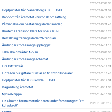
2023-02-27 08:36
Höjdpunkter från Vänersborgs FK – TG&IF
2023-02-26 21:51
Rapport från årsmötet - historisk omsättning
2023-02-26 14:35
Påminnelse om beställning kläder söndag
2023-02-25 21:43
Bröderna Fransson klara för spel i TG&IF
2023-02-20 16:23
Beställning träningskläder 26 februari
2023-02-15 08:25
Ändringar i försäsongsupplägget
2023-02-14 11:15
Tekniska området A-plan
2023-02-13 08:55
Ändringar i försäsongsschemat
2023-02-06 17:26
Fira Giff 120 år
2023-02-04 12:24
Elofsson blir giffare: ”Det är en fin fotbollspelare”
2023-02-01 16:46
Höjdpunkter från IFK Skövde – TG&IF
2023-01-29 14:34
Dagordning årsmötet
2023-01-29 11:35
Nyckelknippa
2023-01-24 10:37
IFK Skövde första motståndaren under försäsongen: ”Ett
2023-01-23 15:12
kul avbrott”
Grattis