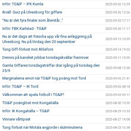
Inför: TG&IF – IFK Kumla
2025-09-26 12:59
Ikväll: Quiz på Ulvesborg för giffare
2025-09-26 12:56
”Nu är det fyra finaler som återstår...”
2025-09-20 17:17
Inför: FBK Karlstad - TG&IF
2025-09-20 11:17
Nu är det dags att fräscha upp vår fina anläggning på
2025-09-15 10:09
Ulvesborg. Nu på lördag den 20 september
Tung Giff-förlust mot Ahlafors
2025-09-14 19:02
Dennis på kansliet jobbar torsdagskvällar framöver.
2025-09-11 10:05
Gamla Giffares torsdagsträffar drar igång på torsdag den
2025-09-08 15:00
25/9
Marginalerna emot när TG&IF tog poäng mot Tord
2025-09-05 21:41
Inför: TG&IF – IK Tord
2025-09-05 08:18
Välkommen att spela fotboll i TG&IF!
2025-09-03 09:17
TG&IF poänglöst mot Kongahälla
2025-08-30 19:05
Inför: IK Kongahälla – TG&IF
2025-08-29 15:33
Vinnare vårtipset
2025-08-27 14:08
Tung förlust när Motala avgjorde i slutminuterna
2025-08-23 16:38