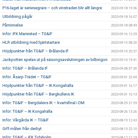
P16-laget är seriesegrare – och vinstraden blir allt längre
2023-09-18 19:36
Utbildning pågår
2023-09-18 16:07
Påminnelse
2023-09-18 08:49
Inför: IFK Mariestad – TG&IF
2023-09-16 12:29
HLR utbildning med hjärtstartare
2023-09-15 08:20
Höjdpunkter från TG&IF – Brålanda IF
2023-09-10 20:37
Jackpotten spelas ut på säsongsavslutningen av bilbingon
2023-09-10 19:41
Inför: TG&IF – Brålanda IF
2023-09-08 07:30
Inför: Åsarp-Trädet – TG&IF
2023-09-01 22:04
Höjdpunkter från TG&IF – IK Kongahälla
2023-09-01 16:17
Höjdpunkter från TG&IF – Bergkullens IK
2023-09-01 16:13
Inför: TG&IF – Bergdalens IK – kvartsfinal i DM
2023-08-29 21:59
Inför: TG&IF – IK Kongahälla
2023-08-26 13:26
Inför: Vårgårda IK – TG&IF
2023-08-19 12:43
Giff-målen från derbyt
2023-08-13 22:10
Inför: TG&IF – IFK Tidaholm
2023-08-12 11:19