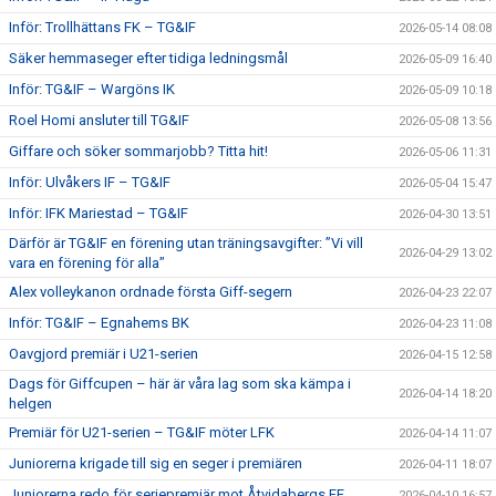
Inför: Trollhättans FK – TG&IF
2026-05-14 08:08
Säker hemmaseger efter tidiga ledningsmål
2026-05-09 16:40
Inför: TG&IF – Wargöns IK
2026-05-09 10:18
Roel Homi ansluter till TG&IF
2026-05-08 13:56
Giffare och söker sommarjobb? Titta hit!
2026-05-06 11:31
Inför: Ulvåkers IF – TG&IF
2026-05-04 15:47
Inför: IFK Mariestad – TG&IF
2026-04-30 13:51
Därför är TG&IF en förening utan träningsavgifter: ”Vi vill
2026-04-29 13:02
vara en förening för alla”
Alex volleykanon ordnade första Giff-segern
2026-04-23 22:07
Inför: TG&IF – Egnahems BK
2026-04-23 11:08
Oavgjord premiär i U21-serien
2026-04-15 12:58
Dags för Giffcupen – här är våra lag som ska kämpa i
2026-04-14 18:20
helgen
Premiär för U21-serien – TG&IF möter LFK
2026-04-14 11:07
Juniorerna krigade till sig en seger i premiären
2026-04-11 18:07
Juniorerna redo för seriepremiär mot Åtvidabergs FF
2026-04-10 16:57