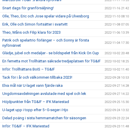
2022-11-17 19:55
Snart dags för granförsäljning!
2022-11-16 21:42
Olle, Theo, Eric och Jose spelar vidare på Ulvesborg
2022-11-10 08:10
Erik, Olle och Simon fortsätter i svartvitt
2022-11-08 07:05
Theo, Måns och Filip klara för 2023
2022-11-06 13:39
Patrik och spelartrio förlänger – och Sonny är första
2022-11-04 17:30
nyförvärvet
Glädje, jubel och medaljer - se bildspelet från Kick On Cup
2022-10-02 20:48
En femetta mot Trollhättan säkrade tredjeplatsen för TG&IF
2022-10-02 18:25
Inför: Trollhättans BoIS – TG&IF
2022-10-02 11:40
Tack för i år och välkommen tillbaka 2023!
2022-09-28 10:53
Elva mål när U-laget vann fjärde raka
2022-09-27 14:28
Ungdomsavdelningen avslutade med spel och lek
2022-09-27 14:22
Höjdpunkter från TG&IF – IFK Mariestad
2022-09-25 15:30
U-laget upp i topp efter 5–0-seger i Hjo
2022-09-24 13:32
Delad poäng i sista hemmamatchen för säsongen
2022-09-23 22:24
Inför: TG&IF – IFK Mariestad
2022-09-23 11:48