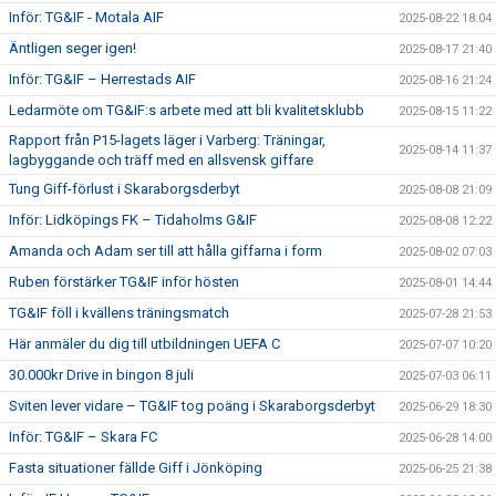
Inför: TG&IF - Motala AIF
2025-08-22 18:04
Äntligen seger igen!
2025-08-17 21:40
Inför: TG&IF – Herrestads AIF
2025-08-16 21:24
Ledarmöte om TG&IF:s arbete med att bli kvalitetsklubb
2025-08-15 11:22
Rapport från P15-lagets läger i Varberg: Träningar,
2025-08-14 11:37
lagbyggande och träff med en allsvensk giffare
Tung Giff-förlust i Skaraborgsderbyt
2025-08-08 21:09
Inför: Lidköpings FK – Tidaholms G&IF
2025-08-08 12:22
Amanda och Adam ser till att hålla giffarna i form
2025-08-02 07:03
Ruben förstärker TG&IF inför hösten
2025-08-01 14:44
TG&IF föll i kvällens träningsmatch
2025-07-28 21:53
Här anmäler du dig till utbildningen UEFA C
2025-07-07 10:20
30.000kr Drive in bingon 8 juli
2025-07-03 06:11
Sviten lever vidare – TG&IF tog poäng i Skaraborgsderbyt
2025-06-29 18:30
Inför: TG&IF – Skara FC
2025-06-28 14:00
Fasta situationer fällde Giff i Jönköping
2025-06-25 21:38