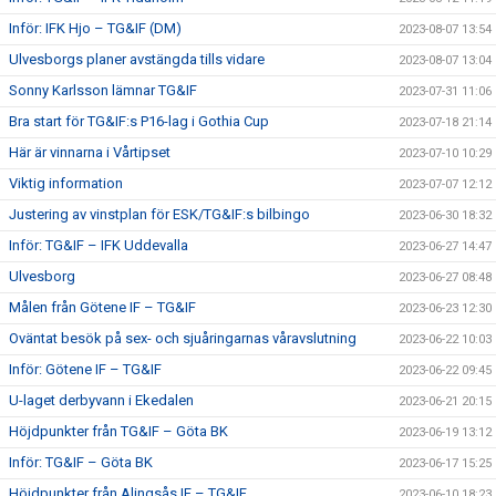
Inför: IFK Hjo – TG&IF (DM)
2023-08-07 13:54
Ulvesborgs planer avstängda tills vidare
2023-08-07 13:04
Sonny Karlsson lämnar TG&IF
2023-07-31 11:06
Bra start för TG&IF:s P16-lag i Gothia Cup
2023-07-18 21:14
Här är vinnarna i Vårtipset
2023-07-10 10:29
Viktig information
2023-07-07 12:12
Justering av vinstplan för ESK/TG&IF:s bilbingo
2023-06-30 18:32
Inför: TG&IF – IFK Uddevalla
2023-06-27 14:47
Ulvesborg
2023-06-27 08:48
Målen från Götene IF – TG&IF
2023-06-23 12:30
Oväntat besök på sex- och sjuåringarnas våravslutning
2023-06-22 10:03
Inför: Götene IF – TG&IF
2023-06-22 09:45
U-laget derbyvann i Ekedalen
2023-06-21 20:15
Höjdpunkter från TG&IF – Göta BK
2023-06-19 13:12
Inför: TG&IF – Göta BK
2023-06-17 15:25
Höjdpunkter från Alingsås IF – TG&IF
2023-06-10 18:23