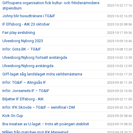
Giffcupens organisation fick kultur- och fritidsnämndens
2023-10-22 17:16
stipendium
Johny blir huvudtränare i TG&IF
2023-10-22 16:09
IF Elfsborg - AIK 23 oktober
2023-10-20 08:06
Fair play avslutning
2023-10-17 09:56
Ulvesborg Nyborg 2023
2023-10-09 10:46
Inför: Göta BK – TG&IF
2023-10-08 12:24
Ulvesborg/Nyborg fortsatt avstängda
2023-10-05 12:39
Ulvesborg/Nyborg avstängda
2023-10-03 12:09
Giff-laget såg landslaget möta världsmästarna
2023-10-02 17:33
Inför: TG&IF – Alingsås IF
2023-09-30 11:34
Inför: Jonsereds IF – TG&IF
2023-09-23 10:00
Biljetter IF Elfsborg - AIK
2023-09-22 11:00
Inför: IFK Skövde – TG&IF – semifinal i DM
2023-09-20 16:29
Kick On Cup
2023-09-20 08:46
Bra insatser av U-laget – trots att poängen uteblivit
2023-09-19 08:55
Målen från matchen mot IFK Mariestad
2023-09-18 20:21