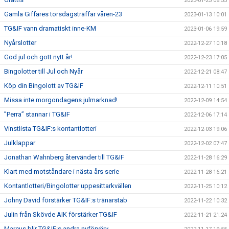
2023-01-23 08:33
Gamla Giffares torsdagsträffar våren-23
2023-01-13 10:01
TG&IF vann dramatiskt inne-KM
2023-01-06 19:59
Nyårslotter
2022-12-27 10:18
God jul och gott nytt år!
2022-12-23 17:05
Bingolotter till Jul och Nyår
2022-12-21 08:47
Köp din Bingolott av TG&IF
2022-12-11 10:51
Missa inte morgondagens julmarknad!
2022-12-09 14:54
”Perra” stannar i TG&IF
2022-12-06 17:14
Vinstlista TG&IF:s kontantlotteri
2022-12-03 19:06
Julklappar
2022-12-02 07:47
Jonathan Wahnberg återvänder till TG&IF
2022-11-28 16:29
Klart med motståndare i nästa års serie
2022-11-28 16:21
Kontantlotteri/Bingolotter uppesittarkvällen
2022-11-25 10:12
Johny David förstärker TG&IF:s tränarstab
2022-11-22 10:32
Julin från Skövde AIK förstärker TG&IF
2022-11-21 21:24
Marcus blir TG&IF:s andra nyförvärv