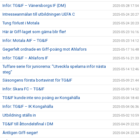
Inför: TG&IF – Vänersborgs IF (DM)
2025-05-28 17:54
Intresseanmälan till utbildningen UEFA C
2025-05-24 20:27
Tung förlust i Motala
2025-05-24 20:23
Här är Giff-laget som gärna blir fler!
2025-05-23 16:16
Inför: Motala AIF – TG&IF
2025-05-23 14:12
Gegerfelt ordnade en Giff-poäng mot Ahlafors
2025-05-17 16:48
Inför: TG&IF – Ahlafors IF
2025-05-16 21:33
Tuffare serie för juniorerna: ”Utveckla spelarna inför nästa
2025-05-14 12:46
steg”
Säsongens första bortavinst för TG&IF
2025-05-09 21:44
Inför: Skara FC – TG&IF
2025-05-09 14:52
TG&IF kunde inte sno poäng av Kongahälla
2025-05-04 18:40
Inför: TG&IF – IK Kongahälla
2025-05-04 06:36
Utbildning ställs in
2025-05-02 10:59
TG&IF till åttondelsfinal i DM
2025-04-29 22:02
Äntligen Giff-seger!
2025-04-24 22:34