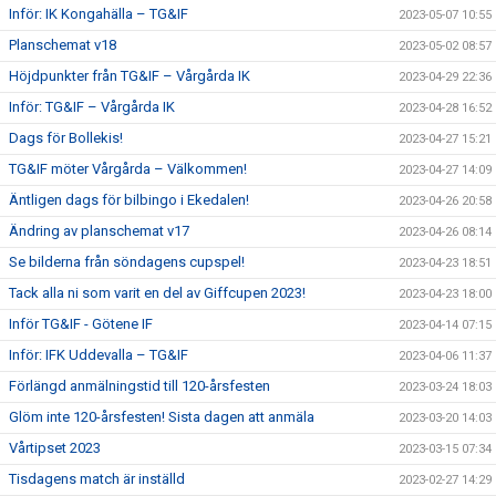
Inför: IK Kongahälla – TG&IF
2023-05-07 10:55
Planschemat v18
2023-05-02 08:57
Höjdpunkter från TG&IF – Vårgårda IK
2023-04-29 22:36
Inför: TG&IF – Vårgårda IK
2023-04-28 16:52
Dags för Bollekis!
2023-04-27 15:21
TG&IF möter Vårgårda – Välkommen!
2023-04-27 14:09
Äntligen dags för bilbingo i Ekedalen!
2023-04-26 20:58
Ändring av planschemat v17
2023-04-26 08:14
Se bilderna från söndagens cupspel!
2023-04-23 18:51
Tack alla ni som varit en del av Giffcupen 2023!
2023-04-23 18:00
Inför TG&IF - Götene IF
2023-04-14 07:15
Inför: IFK Uddevalla – TG&IF
2023-04-06 11:37
Förlängd anmälningstid till 120-årsfesten
2023-03-24 18:03
Glöm inte 120-årsfesten! Sista dagen att anmäla
2023-03-20 14:03
Vårtipset 2023
2023-03-15 07:34
Tisdagens match är inställd
2023-02-27 14:29