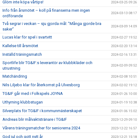
Glöm inte köpa vårtips!
2024-03-25 09:26
Info från årsmötet – koll på finanserna men ingen
2024-03-13 08:17
ordförande
Två segrar i veckan – sju gjorda mål: ”Många gjorde bra
2024-03-09 14:09
saker”
Lucas klar för spel i svartvitt
2024-02-27 19:52
Kallelse till årsmötet
2024-02-20 13:14
Inställd träningsmatch
2024-02-16 13:31
Sportlife blir TG&IF:s leverantör av klubbkläder och
2024-02-09 09:52
utrustning
Matchändring
2024-02-08 10:51
Nils Liljebo klar för återkomst på Ulvesborg
2024-02-02 19:12
TG&IF går med i Folkspels JOYNA
2024-01-26 10:00
Uthyrning klubbstugan
2024-01-19 10:38
Silverplats för TG&IF i kommunmästerskapet
2024-01-06 15:02
Andreas blir målvaktstränare i TG&IF
2023-12-29 09:10
Vårens träningsmatcher för seniorerna 2024
2023-12-22 16:57
God jul och gott nytt år
2023-12-21 15:18