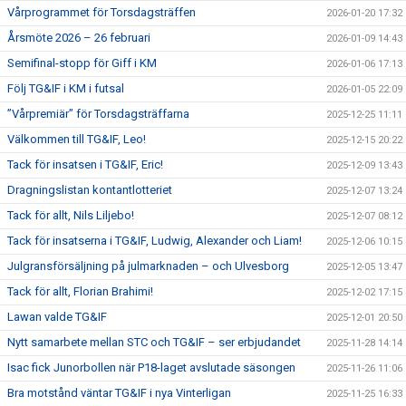
Vårprogrammet för Torsdagsträffen
2026-01-20 17:32
Årsmöte 2026 – 26 februari
2026-01-09 14:43
Semifinal-stopp för Giff i KM
2026-01-06 17:13
Följ TG&IF i KM i futsal
2026-01-05 22:09
”Vårpremiär” för Torsdagsträffarna
2025-12-25 11:11
Välkommen till TG&IF, Leo!
2025-12-15 20:22
Tack för insatsen i TG&IF, Eric!
2025-12-09 13:43
Dragningslistan kontantlotteriet
2025-12-07 13:24
Tack för allt, Nils Liljebo!
2025-12-07 08:12
Tack för insatserna i TG&IF, Ludwig, Alexander och Liam!
2025-12-06 10:15
Julgransförsäljning på julmarknaden – och Ulvesborg
2025-12-05 13:47
Tack för allt, Florian Brahimi!
2025-12-02 17:15
Lawan valde TG&IF
2025-12-01 20:50
Nytt samarbete mellan STC och TG&IF – ser erbjudandet
2025-11-28 14:14
Isac fick Junorbollen när P18-laget avslutade säsongen
2025-11-26 11:06
Bra motstånd väntar TG&IF i nya Vinterligan
2025-11-25 16:33