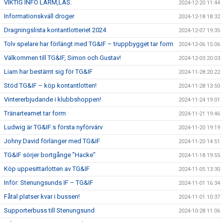
VIKTIG INFO LARM,LÄS.
2024-12-20 11:44
Informationskväll droger
2024-12-18 18:32
Dragningslista kontantlotteriet 2024
2024-12-07 19:35
Tolv spelare har förlängt med TG&IF – truppbygget tar form
2024-12-06 15:06
Välkommen till TG&IF, Simon och Gustav!
2024-12-03 20:03
Liam har bestämt sig för TG&IF
2024-11-28 20:22
Stöd TG&IF – köp kontantlotten!
2024-11-28 13:50
Vintererbjudande i klubbshoppen!
2024-11-24 19:01
Tränarteamet tar form
2024-11-21 19:46
Ludwig är TG&IF:s första nyförvärv
2024-11-20 19:19
Johny David förlänger med TG&IF
2024-11-20 14:51
TG&IF sörjer bortgånge ”Hacke”
2024-11-18 19:55
Köp uppesittarlotten av TG&IF
2024-11-05 13:30
Inför: Stenungsunds IF – TG&IF
2024-11-01 16:34
Fåtal platser kvar i bussen!
2024-11-01 10:37
Supporterbuss till Stenungsund
2024-10-28 11:06