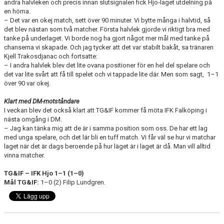
andra halvleken och precis innan slutsignalen fick Hjo-laget utdelning på
en hörna.
– Det var en okej match, sett över 90 minuter. Vi bytte många i halvtid, så
det blev nästan som två matcher. Första halvlek gjorde vi riktigt bra med
tanke på underlaget. Vi borde nog ha gjort något mer mål med tanke på
chanserna vi skapade. Och jag tycker att det var stabilt bakåt, sa tränaren
Kjell Trakosdjanac och fortsatte:
– I andra halvlek blev det lite ovana positioner för en hel del spelare och
det var lite svårt att få till spelet och vi tappade lite där. Men som sagt, 1–1
över 90 var okej.
Klart med DM-motståndare
I veckan blev det också klart att TG&IF kommer få möta IFK Falköping i
nästa omgång i DM.
– Jag kan tänka mig att de är i samma position som oss. De har ett lag
med unga spelare, och det lär bli en tuff match. Vi får väl se hur vi matchar
laget när det är dags beroende på hur läget är i laget är då. Man vill alltid
vinna matcher.
TG&IF – IFK Hjo 1–1 (1–0)
Mål TG&IF:
1–0 (2) Filip Lundgren.