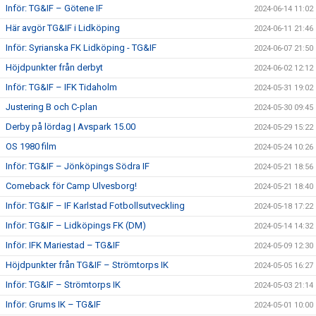
Inför: TG&IF – Götene IF
2024-06-14 11:02
Här avgör TG&IF i Lidköping
2024-06-11 21:46
Inför: Syrianska FK Lidköping - TG&IF
2024-06-07 21:50
Höjdpunkter från derbyt
2024-06-02 12:12
Inför: TG&IF – IFK Tidaholm
2024-05-31 19:02
Justering B och C-plan
2024-05-30 09:45
Derby på lördag | Avspark 15.00
2024-05-29 15:22
OS 1980 film
2024-05-24 10:26
Inför: TG&IF – Jönköpings Södra IF
2024-05-21 18:56
Comeback för Camp Ulvesborg!
2024-05-21 18:40
Inför: TG&IF – IF Karlstad Fotbollsutveckling
2024-05-18 17:22
Inför: TG&IF – Lidköpings FK (DM)
2024-05-14 14:32
Inför: IFK Mariestad – TG&IF
2024-05-09 12:30
Höjdpunkter från TG&IF – Strömtorps IK
2024-05-05 16:27
Inför: TG&IF – Strömtorps IK
2024-05-03 21:14
Inför: Grums IK – TG&IF
2024-05-01 10:00