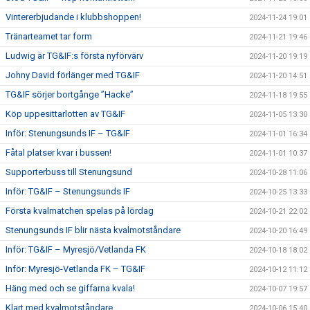
Vintererbjudande i klubbshoppen!
2024-11-24 19:01
Tränarteamet tar form
2024-11-21 19:46
Ludwig är TG&IF:s första nyförvärv
2024-11-20 19:19
Johny David förlänger med TG&IF
2024-11-20 14:51
TG&IF sörjer bortgånge ”Hacke”
2024-11-18 19:55
Köp uppesittarlotten av TG&IF
2024-11-05 13:30
Inför: Stenungsunds IF – TG&IF
2024-11-01 16:34
Fåtal platser kvar i bussen!
2024-11-01 10:37
Supporterbuss till Stenungsund
2024-10-28 11:06
Inför: TG&IF – Stenungsunds IF
2024-10-25 13:33
Första kvalmatchen spelas på lördag
2024-10-21 22:02
Stenungsunds IF blir nästa kvalmotståndare
2024-10-20 16:49
Inför: TG&IF – Myresjö/Vetlanda FK
2024-10-18 18:02
Inför: Myresjö-Vetlanda FK – TG&IF
2024-10-12 11:12
Häng med och se giffarna kvala!
2024-10-07 19:57
Klart med kvalmotståndare
2024-10-06 15:40