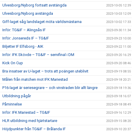
Ulvesborg/Nyborg fortsatt avstängda
2023-10-05 12:39
Ulvesborg/Nyborg avstängda
2023-10-03 12:09
Giff-laget såg landslaget möta världsmästarna
2023-10-02 17:33
Inför: TG&IF – Alingsås IF
2023-09-30 11:34
Inför: Jonsereds IF – TG&IF
2023-09-23 10:00
Biljetter IF Elfsborg - AIK
2023-09-22 11:00
Inför: IFK Skövde – TG&IF – semifinal i DM
2023-09-20 16:29
Kick On Cup
2023-09-20 08:46
Bra insatser av U-laget – trots att poängen uteblivit
2023-09-19 08:55
Målen från matchen mot IFK Mariestad
2023-09-18 20:21
P16-laget är seriesegrare – och vinstraden blir allt längre
2023-09-18 19:36
Utbildning pågår
2023-09-18 16:07
Påminnelse
2023-09-18 08:49
Inför: IFK Mariestad – TG&IF
2023-09-16 12:29
HLR utbildning med hjärtstartare
2023-09-15 08:20
Höjdpunkter från TG&IF – Brålanda IF
2023-09-10 20:37