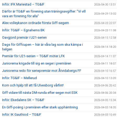
Inför: IFK Mariestad – TG&IF
2026-04-30 13:51
Därför är TG&IF en förening utan träningsavgifter: ”Vi vill
2026-04-29 13:02
vara en förening för alla”
Alex volleykanon ordnade första Giff-segern
2026-04-23 22:07
Inför: TG&IF – Egnahems BK
2026-04-23 11:08
Oavgjord premiär i U21-serien
2026-04-15 12:58
Dags för Giffcupen – här är våra lag som ska kämpa i
2026-04-14 18:20
helgen
Premiär för U21-serien – TG&IF möter LFK
2026-04-14 11:07
Juniorerna krigade till sig en seger i premiären
2026-04-11 18:07
Juniorerna redo för seriepremiär mot Åtvidabergs FF
2026-04-10 16:57
Inför: TG&IF – Mellerud
2026-04-10 13:09
Kom och hjälp till att få Ulvesborg vårfint!
2026-04-06 20:42
Giff vidare till nästa DM-runda efter seger mot ESK
2026-04-06 20:34
Inför: Ekedalens SK – TG&IF
2026-04-05 15:34
En Giff-poäng i premiären efter stark upphämtning
2026-04-03 18:35
Inför: IK Gauthiod – TG&IF
2026-04-03 10:49