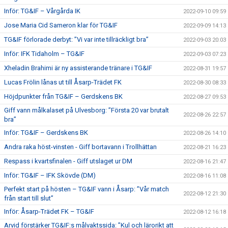
Inför: TG&IF – Vårgårda IK
2022-09-10 09:59
Jose Maria Cid Sameron klar för TG&IF
2022-09-09 14:13
TG&IF förlorade derbyt: ”Vi var inte tillräckligt bra”
2022-09-03 20:03
Inför: IFK Tidaholm – TG&IF
2022-09-03 07:23
Xheladin Brahimi är ny assisterande tränare i TG&IF
2022-08-31 19:57
Lucas Frölin lånas ut till Åsarp-Trädet FK
2022-08-30 08:33
Höjdpunkter från TG&IF – Gerdskens BK
2022-08-27 09:53
Giff vann målkalaset på Ulvesborg: ”Första 20 var brutalt
2022-08-26 22:57
bra”
Inför: TG&IF – Gerdskens BK
2022-08-26 14:10
Andra raka höst-vinsten - Giff bortavann i Trollhättan
2022-08-21 16:23
Respass i kvartsfinalen - Giff utslaget ur DM
2022-08-16 21:47
Inför: TG&IF – IFK Skövde (DM)
2022-08-16 11:08
Perfekt start på hösten – TG&IF vann i Åsarp: ”Vår match
2022-08-12 21:30
från start till slut”
Inför: Åsarp-Trädet FK – TG&IF
2022-08-12 16:18
Arvid förstärker TG&IF:s målvaktssida: ”Kul och lärorikt att