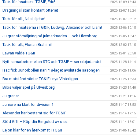
Tack för insatsen i TG&IF, Eric!
2025-12-09 13:43
Dragningslistan kontantlotteriet
2025-12-07 13:24
Tack för allt, Nils Liljebo!
2025-12-07 08:12
Tack för insatserna i TG&IF, Ludwig, Alexander och Liam!
2025-12-06 10:15
Julgransförsäljning på julmarknaden – och Ulvesborg
2025-12-05 13:47
Tack för allt, Florian Brahimi!
2025-12-02 17:15
Lawan valde TG&IF
2025-12-01 20:50
Nytt samarbete mellan STC och TG&IF – ser erbjudandet
2025-11-28 14:14
Isac fick Junorbollen när P18-laget avslutade säsongen
2025-11-26 11:06
Bra motstånd väntar TG&IF i nya Vinterligan
2025-11-25 16:33
Bilos väljer spel på Ulvesborg
2025-11-23 14:40
Julgranar
2025-11-21 11:16
Juniorerna klart för division 1
2025-11-17 18:53
Alexander har bestämt sig för TG&IF
2025-11-14 17:15
Stöd Giff – Köp din Bingolott av oss!
2025-11-14 16:01
Lejon klar för en återkomst i TG&IF
2025-11-06 18:42