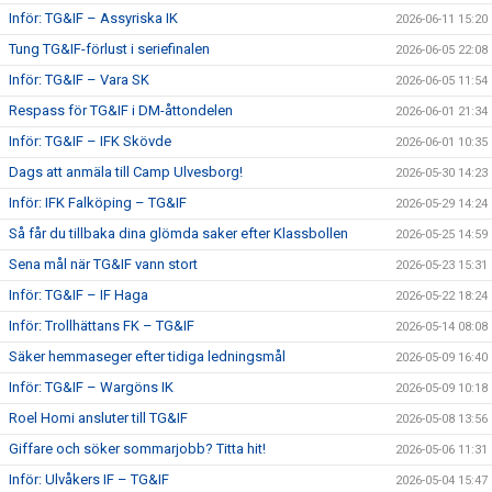
Inför: TG&IF – Assyriska IK
2026-06-11 15:20
Tung TG&IF-förlust i seriefinalen
2026-06-05 22:08
Inför: TG&IF – Vara SK
2026-06-05 11:54
Respass för TG&IF i DM-åttondelen
2026-06-01 21:34
Inför: TG&IF – IFK Skövde
2026-06-01 10:35
Dags att anmäla till Camp Ulvesborg!
2026-05-30 14:23
Inför: IFK Falköping – TG&IF
2026-05-29 14:24
Så får du tillbaka dina glömda saker efter Klassbollen
2026-05-25 14:59
Sena mål när TG&IF vann stort
2026-05-23 15:31
Inför: TG&IF – IF Haga
2026-05-22 18:24
Inför: Trollhättans FK – TG&IF
2026-05-14 08:08
Säker hemmaseger efter tidiga ledningsmål
2026-05-09 16:40
Inför: TG&IF – Wargöns IK
2026-05-09 10:18
Roel Homi ansluter till TG&IF
2026-05-08 13:56
Giffare och söker sommarjobb? Titta hit!
2026-05-06 11:31
Inför: Ulvåkers IF – TG&IF
2026-05-04 15:47