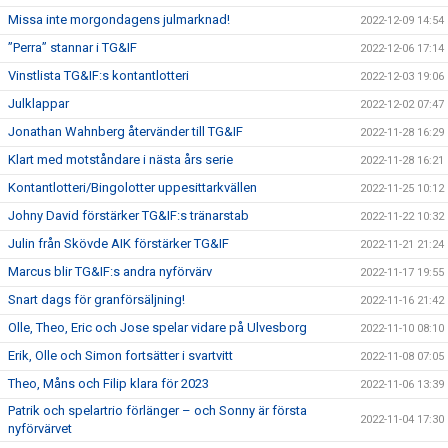
Missa inte morgondagens julmarknad!
2022-12-09 14:54
”Perra” stannar i TG&IF
2022-12-06 17:14
Vinstlista TG&IF:s kontantlotteri
2022-12-03 19:06
Julklappar
2022-12-02 07:47
Jonathan Wahnberg återvänder till TG&IF
2022-11-28 16:29
Klart med motståndare i nästa års serie
2022-11-28 16:21
Kontantlotteri/Bingolotter uppesittarkvällen
2022-11-25 10:12
Johny David förstärker TG&IF:s tränarstab
2022-11-22 10:32
Julin från Skövde AIK förstärker TG&IF
2022-11-21 21:24
Marcus blir TG&IF:s andra nyförvärv
2022-11-17 19:55
Snart dags för granförsäljning!
2022-11-16 21:42
Olle, Theo, Eric och Jose spelar vidare på Ulvesborg
2022-11-10 08:10
Erik, Olle och Simon fortsätter i svartvitt
2022-11-08 07:05
Theo, Måns och Filip klara för 2023
2022-11-06 13:39
Patrik och spelartrio förlänger – och Sonny är första
2022-11-04 17:30
nyförvärvet