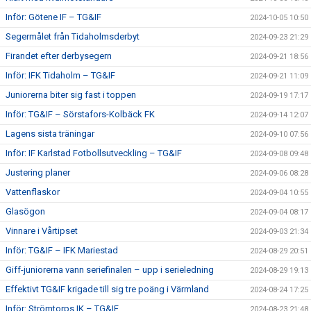
Inför: Götene IF – TG&IF
2024-10-05 10:50
Segermålet från Tidaholmsderbyt
2024-09-23 21:29
Firandet efter derbysegern
2024-09-21 18:56
Inför: IFK Tidaholm – TG&IF
2024-09-21 11:09
Juniorerna biter sig fast i toppen
2024-09-19 17:17
Inför: TG&IF – Sörstafors-Kolbäck FK
2024-09-14 12:07
Lagens sista träningar
2024-09-10 07:56
Inför: IF Karlstad Fotbollsutveckling – TG&IF
2024-09-08 09:48
Justering planer
2024-09-06 08:28
Vattenflaskor
2024-09-04 10:55
Glasögon
2024-09-04 08:17
Vinnare i Vårtipset
2024-09-03 21:34
Inför: TG&IF – IFK Mariestad
2024-08-29 20:51
Giff-juniorerna vann seriefinalen – upp i serieledning
2024-08-29 19:13
Effektivt TG&IF krigade till sig tre poäng i Värmland
2024-08-24 17:25
Inför: Strömtorps IK – TG&IF
2024-08-23 21:48