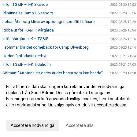
Inför: TG&IF – IFK Skövde
2022-05-30 12:52
Påminnelse Camp Ulvesborg
2022-05-29 08:16
Johan Åhnborg kliver av uppdraget som Giff-tränare
2022-05-28 19:28
Ribba ut för TG&IF i Vårgårda
2022-05-26 15:34
Inför: Vårgårda IK – TG&IF
2022-05-26 10:16
I sommar blir det comeback för Camp Ulvesborg
2022-05-23 16:14
Uddamålsförlust i derbyt
2022-05-21 21:34
Inför: TG&IF – IFK Tidaholm
2022-05-21 07:03
Sörman: ”Att vinna ett derby är det bästa som kan hända”
2022-05-20 17:28
Florians första Tidaholmsderby – ”en kittlande känsla”
2022-05-19 20:35
För att hemsidan ska fungera korrekt använder vi nödvändiga
TG&IF enkelt vidare i DM
2022-05-17 22:04
cookies från SportAdmin. Dessa går inte att stänga av.
Föreningen kan också använda frivilliga cookies, t.ex. för statistik
Inför: Skultorps IF – TG&IF (DM)
2022-05-17 10:35
eller marknadsföring. Du väljer själv om du vill acceptera dessa.
Andra raka för TG&IF – bortavann i Allingsås
2022-05-14 17:50
Anpassa dina val
Lördagens match skjuts upp!
2022-05-06 14:42
Äntligen Bilbingon drar igång – premiär 10 maj!
2022-05-06 13:02
Acceptera nödvändiga
Acceptera alla
Dubbla Giff-segrar i inledningen av U-lagsserien
2022-05-04 16:34