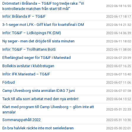
Drömstart i Brålanda – TG&IF tog tredje raka: ”Vi
2022-06-18 16:55
kontrollerade matchen från start till mål”
Inför: Brålanda IF – TG&IF
2022-06-17 18:17
3-1-seger mot LFK - Giff klart för kvartsfinal i DM
2022-06-14 21:32
Inför: TG&IF – Lidköpings FK (DM)
2022-06-14 06:39
Ny seger - men det dröjde till sista minuten
2022-06-11 18:02
Inför: TG&IF – Trollhättans BoIS
2022-06-11 08:00
Efterlängtad seger för TG&IF i Mariestad
2022-06-07 23:39
Bollekis avslutar i klubbstugan
2022-06-07 16:25
Inför: IFK Mariestad – TG&IF
2022-06-07 15:40
Förbud
2022-06-07 11:06
Camp Ulvesborg sista anmälan IDAG 7 juni
2022-06-07 07:58
Tack till alla som arbetat med den nya entrén!
2022-06-04 13:52
Klart med program till Camp Ulvesborg – glöm inte att
2022-05-31 22:33
anmäla!
Sommaruppehåll 2022
2022-05-31 10:30
En bra halvlek räckte inte mot serieledaren
2022-05-30 22:01