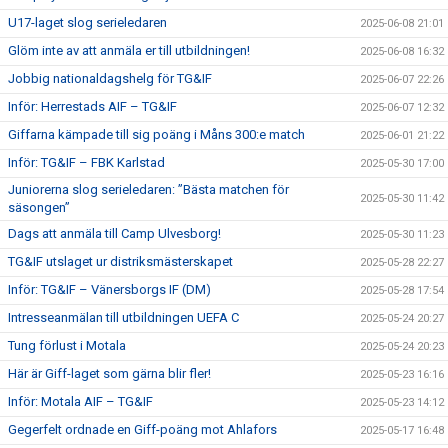
U17-laget slog serieledaren
2025-06-08 21:01
Glöm inte av att anmäla er till utbildningen!
2025-06-08 16:32
Jobbig nationaldagshelg för TG&IF
2025-06-07 22:26
Inför: Herrestads AIF – TG&IF
2025-06-07 12:32
Giffarna kämpade till sig poäng i Måns 300:e match
2025-06-01 21:22
Inför: TG&IF – FBK Karlstad
2025-05-30 17:00
Juniorerna slog serieledaren: ”Bästa matchen för
2025-05-30 11:42
säsongen”
Dags att anmäla till Camp Ulvesborg!
2025-05-30 11:23
TG&IF utslaget ur distriksmästerskapet
2025-05-28 22:27
Inför: TG&IF – Vänersborgs IF (DM)
2025-05-28 17:54
Intresseanmälan till utbildningen UEFA C
2025-05-24 20:27
Tung förlust i Motala
2025-05-24 20:23
Här är Giff-laget som gärna blir fler!
2025-05-23 16:16
Inför: Motala AIF – TG&IF
2025-05-23 14:12
Gegerfelt ordnade en Giff-poäng mot Ahlafors
2025-05-17 16:48