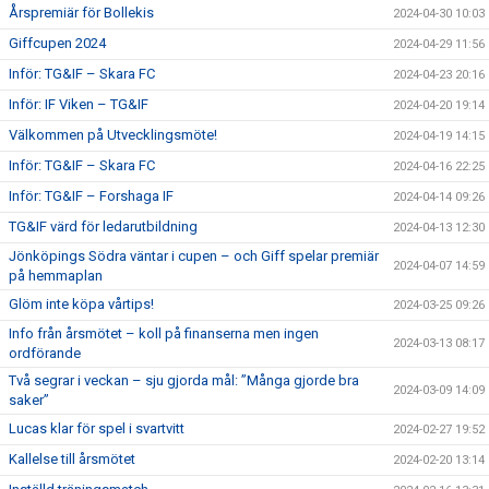
Årspremiär för Bollekis
2024-04-30 10:03
Giffcupen 2024
2024-04-29 11:56
Inför: TG&IF – Skara FC
2024-04-23 20:16
Inför: IF Viken – TG&IF
2024-04-20 19:14
Välkommen på Utvecklingsmöte!
2024-04-19 14:15
Inför: TG&IF – Skara FC
2024-04-16 22:25
Inför: TG&IF – Forshaga IF
2024-04-14 09:26
TG&IF värd för ledarutbildning
2024-04-13 12:30
Jönköpings Södra väntar i cupen – och Giff spelar premiär
2024-04-07 14:59
på hemmaplan
Glöm inte köpa vårtips!
2024-03-25 09:26
Info från årsmötet – koll på finanserna men ingen
2024-03-13 08:17
ordförande
Två segrar i veckan – sju gjorda mål: ”Många gjorde bra
2024-03-09 14:09
saker”
Lucas klar för spel i svartvitt
2024-02-27 19:52
Kallelse till årsmötet
2024-02-20 13:14