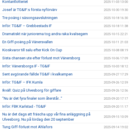
Kontantlotteriet
2025-11-03 13:00
Josef är TG&IF:s första nyförvärv
2025-10-30 19:30
Tre poäng i säsongsavslutningen
2025-10-18 16:30
Inför: TG&IF – Grebbestads IF
2025-10-18 11:38
Dramatiskt när juniorerna tog andra raka kvalsegern
2025-10-15 22:21
En Giff-poäng på Vänersvallen
2025-10-11 21:03
Kioskvaror till salu efter Kick On Cup
2025-10-08 08:19
Sista chansen ute efter förlust mot Vänersborg
2025-10-06 17:09
Inför: Vänersborgs IF - TG&IF
2025-10-03 18:12
Sent avgörande fällde TG&IF i kvalkampen
2025-09-27 17:29
Inför: TG&IF – IFK Kumla
2025-09-26 12:59
Ikväll: Quiz på Ulvesborg för giffare
2025-09-26 12:56
”Nu är det fyra finaler som återstår...”
2025-09-20 17:17
Inför: FBK Karlstad - TG&IF
2025-09-20 11:17
Nu är det dags att fräscha upp vår fina anläggning på
2025-09-15 10:09
Ulvesborg. Nu på lördag den 20 september
Tung Giff-förlust mot Ahlafors
2025-09-14 19:02