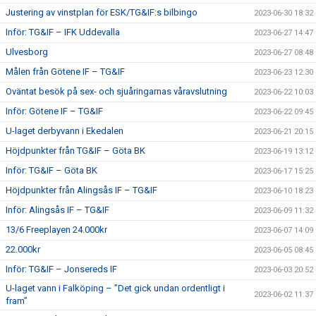
Justering av vinstplan för ESK/TG&IF:s bilbingo
2023-06-30 18:32
Inför: TG&IF – IFK Uddevalla
2023-06-27 14:47
Ulvesborg
2023-06-27 08:48
Målen från Götene IF – TG&IF
2023-06-23 12:30
Oväntat besök på sex- och sjuåringarnas våravslutning
2023-06-22 10:03
Inför: Götene IF – TG&IF
2023-06-22 09:45
U-laget derbyvann i Ekedalen
2023-06-21 20:15
Höjdpunkter från TG&IF – Göta BK
2023-06-19 13:12
Inför: TG&IF – Göta BK
2023-06-17 15:25
Höjdpunkter från Alingsås IF – TG&IF
2023-06-10 18:23
Inför: Alingsås IF – TG&IF
2023-06-09 11:32
13/6 Freeplayen 24.000kr
2023-06-07 14:09
22.000kr
2023-06-05 08:45
Inför: TG&IF – Jonsereds IF
2023-06-03 20:52
U-laget vann i Falköping – ”Det gick undan ordentligt i
2023-06-02 11:37
fram”