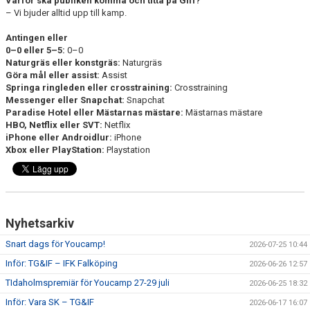
Varför ska publiken komma och titta på Giff?
– Vi bjuder alltid upp till kamp.
Antingen eller
0–0 eller 5–5:
0–0
Naturgräs eller konstgräs:
Naturgräs
Göra mål eller assist:
Assist
Springa ringleden eller crosstraining:
Crosstraining
Messenger eller Snapchat:
Snapchat
Paradise Hotel eller Mästarnas mästare:
Mästarnas mästare
HBO, Netflix eller SVT:
Netflix
iPhone eller Androidlur:
iPhone
Xbox eller PlayStation:
Playstation
Nyhetsarkiv
Snart dags för Youcamp!
2026-07-25 10:44
Inför: TG&IF – IFK Falköping
2026-06-26 12:57
TIdaholmspremiär för Youcamp 27-29 juli
2026-06-25 18:32
Inför: Vara SK – TG&IF
2026-06-17 16:07