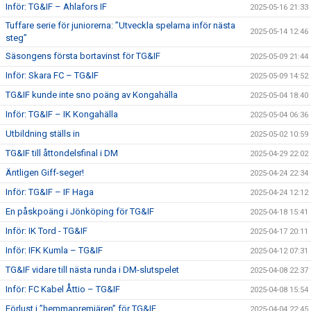
Inför: TG&IF – Ahlafors IF
2025-05-16 21:33
Tuffare serie för juniorerna: ”Utveckla spelarna inför nästa
2025-05-14 12:46
steg”
Säsongens första bortavinst för TG&IF
2025-05-09 21:44
Inför: Skara FC – TG&IF
2025-05-09 14:52
TG&IF kunde inte sno poäng av Kongahälla
2025-05-04 18:40
Inför: TG&IF – IK Kongahälla
2025-05-04 06:36
Utbildning ställs in
2025-05-02 10:59
TG&IF till åttondelsfinal i DM
2025-04-29 22:02
Äntligen Giff-seger!
2025-04-24 22:34
Inför: TG&IF – IF Haga
2025-04-24 12:12
En påskpoäng i Jönköping för TG&IF
2025-04-18 15:41
Inför: IK Tord - TG&IF
2025-04-17 20:11
Inför: IFK Kumla – TG&IF
2025-04-12 07:31
TG&IF vidare till nästa runda i DM-slutspelet
2025-04-08 22:37
Inför: FC Kabel Åttio – TG&IF
2025-04-08 15:54
Förlust i ”hemmapremiären” för TG&IF
2025-04-04 22:45