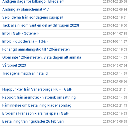
Äntligen dags för bilbingo i Ekedalen!
2023-04-26 20:58
Ändring av planschemat v17
2023-04-26 08:14
Se bilderna från söndagens cupspel!
2023-04-23 18:51
Tack alla ni som varit en del av Giffcupen 2023!
2023-04-23 18:00
Inför TG&IF - Götene IF
2023-04-14 07:15
Inför: IFK Uddevalla – TG&IF
2023-04-06 11:37
Förlängd anmälningstid till 120-årsfesten
2023-03-24 18:03
Glöm inte 120-årsfesten! Sista dagen att anmäla
2023-03-20 14:03
Vårtipset 2023
2023-03-15 07:34
Tisdagens match är inställd
2023-02-27 14:29
2023-02-27 08:36
Höjdpunkter från Vänersborgs FK – TG&IF
2023-02-26 21:51
Rapport från årsmötet - historisk omsättning
2023-02-26 14:35
Påminnelse om beställning kläder söndag
2023-02-25 21:43
Bröderna Fransson klara för spel i TG&IF
2023-02-20 16:23
Beställning träningskläder 26 februari
2023-02-15 08:25