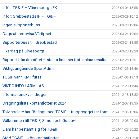
Inför: TG&IF – Vänersborgs FK
2025-04-04 13:55
Inför: Grebbestads IF – TG&IF
2025-03-29 10:12
Ingen supporterbuss
2025-03-28 19:06
Dags att redovisa Vårtipset
2025-03-24 19:04
Supporterbuss till Grebbestad
2025-03-24 18:55
Fixardag på Ulvesborg!
2025-03-23 12:29
Rapport från årsmötet – starka finanser trots minusresultat
2025-02-28 12:51
Viktigt angående SportAdmin
2025-01-29 16:46
TG&IF vann KM i futsal
2025-01-06 19:13
VIKTIG INFO LARM,LÄS.
2024-12-20 11:44
Informationskväll droger
2024-12-18 18:32
Dragningslista kontantlotteriet 2024
2024-12-07 19:35
Tolv spelare har förlängt med TG&IF – truppbygget tar form
2024-12-06 15:06
Välkommen till TG&IF, Simon och Gustav!
2024-12-03 20:03
Liam har bestämt sig för TG&IF
2024-11-28 20:22
Stöd TG&IF – köp kontantlotten!
2024-11-28 13:50