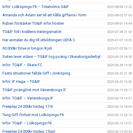
Inför: Lidköpings FK – Tidaholms G&IF
2025-08-08 12:22
Amanda och Adam ser till att hålla giffarna i form
2025-08-02 07:03
Ruben förstärker TG&IF inför hösten
2025-08-01 14:44
TG&IF föll i kvällens träningsmatch
2025-07-28 21:53
Här anmäler du dig till utbildningen UEFA C
2025-07-07 10:20
30.000kr Drive in bingon 8 juli
2025-07-03 06:11
Sviten lever vidare – TG&IF tog poäng i Skaraborgsderbyt
2025-06-29 18:30
Inför: TG&IF – Skara FC
2025-06-28 14:00
Fasta situationer fällde Giff i Jönköping
2025-06-25 21:38
Inför: IF Haga – TG&IF
2025-06-25 15:06
TG&IF poänglöst mot Vänersborgs IF
2025-06-19 23:17
Inför: TG&IF – Vänersborgs IF
2025-06-19 14:47
Freeplay 24.000kr tisdag 17/6
2025-06-16 18:09
Tung Giff-förlust mot Lidköpings FK
2025-06-13 22:14
Inför: TG&IF – Lidköpings FK
2025-06-13 13:57
Freeplay 24.000kr tisdag 17juni
2025-06-13 09:43