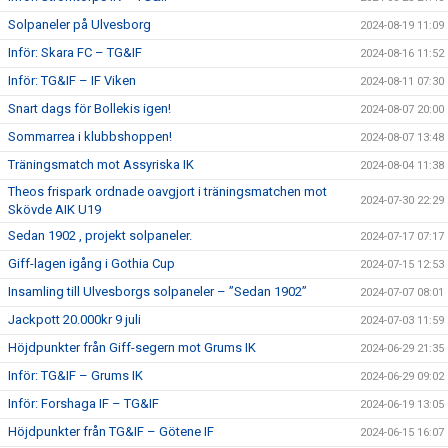
Solpaneler på Ulvesborg
2024-08-19 11:09
Inför: Skara FC – TG&IF
2024-08-16 11:52
Inför: TG&IF – IF Viken
2024-08-11 07:30
Snart dags för Bollekis igen!
2024-08-07 20:00
Sommarrea i klubbshoppen!
2024-08-07 13:48
Träningsmatch mot Assyriska IK
2024-08-04 11:38
Theos frispark ordnade oavgjort i träningsmatchen mot
2024-07-30 22:29
Skövde AIK U19
Sedan 1902 , projekt solpaneler.
2024-07-17 07:17
Giff-lagen igång i Gothia Cup
2024-07-15 12:53
Insamling till Ulvesborgs solpaneler – ”Sedan 1902”
2024-07-07 08:01
Jackpott 20.000kr 9 juli
2024-07-03 11:59
Höjdpunkter från Giff-segern mot Grums IK
2024-06-29 21:35
Inför: TG&IF – Grums IK
2024-06-29 09:02
Inför: Forshaga IF – TG&IF
2024-06-19 13:05
Höjdpunkter från TG&IF – Götene IF
2024-06-15 16:07