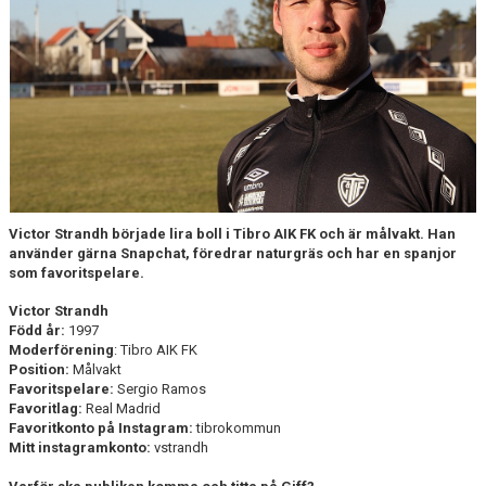
CUPER ARBETSBESKRIVNING
PLANSCHEMA
Victor Strandh började lira boll i Tibro AIK FK och är målvakt. Han
använder gärna Snapchat, föredrar naturgräs och har en spanjor
som favoritspelare.
Victor Strandh
Född år:
1997
Moderförening
: Tibro AIK FK
Position:
Målvakt
Favoritspelare:
Sergio Ramos
Favoritlag:
Real Madrid
Favoritkonto på Instagram:
tibrokommun
Mitt instagramkonto:
vstrandh