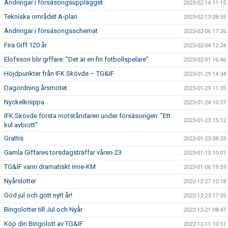
Ändringar i försäsongsupplägget
2023-02-14 11:15
Tekniska området A-plan
2023-02-13 08:55
Ändringar i försäsongsschemat
2023-02-06 17:26
Fira Giff 120 år
2023-02-04 12:24
Elofsson blir giffare: ”Det är en fin fotbollspelare”
2023-02-01 16:46
Höjdpunkter från IFK Skövde – TG&IF
2023-01-29 14:34
Dagordning årsmötet
2023-01-29 11:35
Nyckelknippa
2023-01-24 10:37
IFK Skövde första motståndaren under försäsongen: ”Ett
2023-01-23 15:12
kul avbrott”
Grattis
2023-01-23 08:33
Gamla Giffares torsdagsträffar våren-23
2023-01-13 10:01
TG&IF vann dramatiskt inne-KM
2023-01-06 19:59
Nyårslotter
2022-12-27 10:18
God jul och gott nytt år!
2022-12-23 17:05
Bingolotter till Jul och Nyår
2022-12-21 08:47
Köp din Bingolott av TG&IF
2022-12-11 10:51