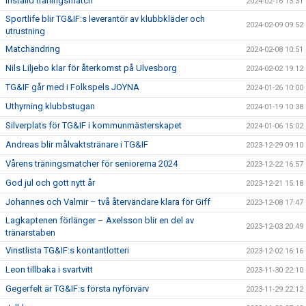
Inställd träningsmatch
2024-02-16 13:31
Sportlife blir TG&IF:s leverantör av klubbkläder och
2024-02-09 09:52
utrustning
Matchändring
2024-02-08 10:51
Nils Liljebo klar för återkomst på Ulvesborg
2024-02-02 19:12
TG&IF går med i Folkspels JOYNA
2024-01-26 10:00
Uthyrning klubbstugan
2024-01-19 10:38
Silverplats för TG&IF i kommunmästerskapet
2024-01-06 15:02
Andreas blir målvaktstränare i TG&IF
2023-12-29 09:10
Vårens träningsmatcher för seniorerna 2024
2023-12-22 16:57
God jul och gott nytt år
2023-12-21 15:18
Johannes och Valmir – två återvändare klara för Giff
2023-12-08 17:47
Lagkaptenen förlänger – Axelsson blir en del av
2023-12-03 20:49
tränarstaben
Vinstlista TG&IF:s kontantlotteri
2023-12-02 16:16
Leon tillbaka i svartvitt
2023-11-30 22:10
Gegerfelt är TG&IF:s första nyförvärv
2023-11-29 22:12