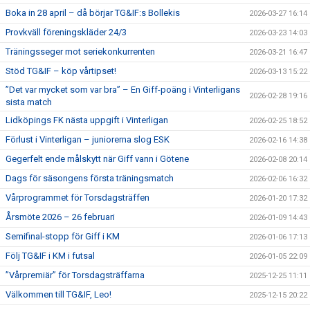
Boka in 28 april – då börjar TG&IF:s Bollekis
2026-03-27 16:14
Provkväll föreningskläder 24/3
2026-03-23 14:03
Träningsseger mot seriekonkurrenten
2026-03-21 16:47
Stöd TG&IF – köp vårtipset!
2026-03-13 15:22
”Det var mycket som var bra” – En Giff-poäng i Vinterligans
2026-02-28 19:16
sista match
Lidköpings FK nästa uppgift i Vinterligan
2026-02-25 18:52
Förlust i Vinterligan – juniorerna slog ESK
2026-02-16 14:38
Gegerfelt ende målskytt när Giff vann i Götene
2026-02-08 20:14
Dags för säsongens första träningsmatch
2026-02-06 16:32
Vårprogrammet för Torsdagsträffen
2026-01-20 17:32
Årsmöte 2026 – 26 februari
2026-01-09 14:43
Semifinal-stopp för Giff i KM
2026-01-06 17:13
Följ TG&IF i KM i futsal
2026-01-05 22:09
”Vårpremiär” för Torsdagsträffarna
2025-12-25 11:11
Välkommen till TG&IF, Leo!
2025-12-15 20:22