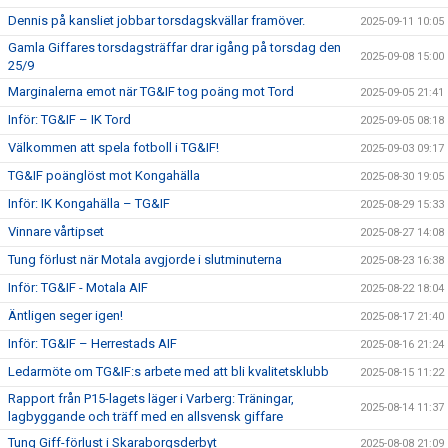
Dennis på kansliet jobbar torsdagskvällar framöver.
2025-09-11 10:05
Gamla Giffares torsdagsträffar drar igång på torsdag den
2025-09-08 15:00
25/9
Marginalerna emot när TG&IF tog poäng mot Tord
2025-09-05 21:41
Inför: TG&IF – IK Tord
2025-09-05 08:18
Välkommen att spela fotboll i TG&IF!
2025-09-03 09:17
TG&IF poänglöst mot Kongahälla
2025-08-30 19:05
Inför: IK Kongahälla – TG&IF
2025-08-29 15:33
Vinnare vårtipset
2025-08-27 14:08
Tung förlust när Motala avgjorde i slutminuterna
2025-08-23 16:38
Inför: TG&IF - Motala AIF
2025-08-22 18:04
Äntligen seger igen!
2025-08-17 21:40
Inför: TG&IF – Herrestads AIF
2025-08-16 21:24
Ledarmöte om TG&IF:s arbete med att bli kvalitetsklubb
2025-08-15 11:22
Rapport från P15-lagets läger i Varberg: Träningar,
2025-08-14 11:37
lagbyggande och träff med en allsvensk giffare
Tung Giff-förlust i Skaraborgsderbyt
2025-08-08 21:09