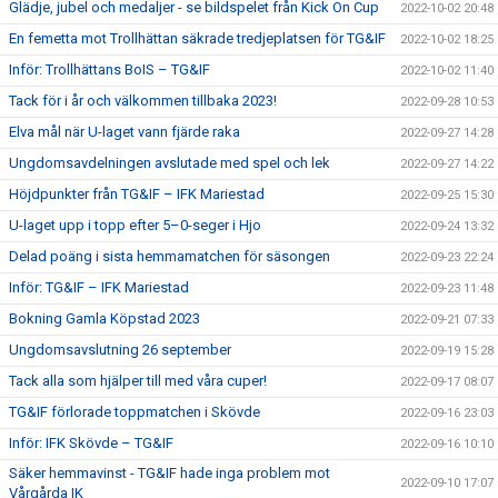
Glädje, jubel och medaljer - se bildspelet från Kick On Cup
2022-10-02 20:48
En femetta mot Trollhättan säkrade tredjeplatsen för TG&IF
2022-10-02 18:25
Inför: Trollhättans BoIS – TG&IF
2022-10-02 11:40
Tack för i år och välkommen tillbaka 2023!
2022-09-28 10:53
Elva mål när U-laget vann fjärde raka
2022-09-27 14:28
Ungdomsavdelningen avslutade med spel och lek
2022-09-27 14:22
Höjdpunkter från TG&IF – IFK Mariestad
2022-09-25 15:30
U-laget upp i topp efter 5–0-seger i Hjo
2022-09-24 13:32
Delad poäng i sista hemmamatchen för säsongen
2022-09-23 22:24
Inför: TG&IF – IFK Mariestad
2022-09-23 11:48
Bokning Gamla Köpstad 2023
2022-09-21 07:33
Ungdomsavslutning 26 september
2022-09-19 15:28
Tack alla som hjälper till med våra cuper!
2022-09-17 08:07
TG&IF förlorade toppmatchen i Skövde
2022-09-16 23:03
Inför: IFK Skövde – TG&IF
2022-09-16 10:10
Säker hemmavinst - TG&IF hade inga problem mot
2022-09-10 17:07
Vårgårda IK