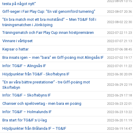
2022-08-09 13:15
testa på något nytt”
Giff-seger i Fair Play Cup: ”En väl genomförd turnering”
2022-08-07 20:36
”En bra match mot ett bra motstånd” – Men TG&IF föll i
2022-08-02 22:30
träningsmatchen i Jönköping
Träningsmatch och Fair Play Cup innan höstpremiären
2022-07-22 11:23
Vinnare i vårtipset
2022-07-07 21:13
Kepsar o hattar
2022-07-06 08:45
Bra insats igen – men ”bara” en Giff-poäng mot Alingsås IF
2022-07-02 19:17
Inför: TG&IF – Alingsås IF
2022-07-01 11:22
Höjdpunkter från TG&IF - Skoftebyns IF
2022-06-30 20:09
"En av våra bättre prestationer" - tre Giff-poäng mot
2022-06-29 22:19
Skoftebyn
Inför: TG&IF – Skoftebyns IF
2022-06-29 17:18
Chanser och spelövertag - men bara en poäng
2022-06-23 22:01
Inför: TG&IF – Holmalunds IF
2022-06-23 13:22
Bra start för TG&IF:s U-lag
2022-06-20 11:19
Höjdpunkter från Brålanda IF – TG&IF
2022-06-19 14:47