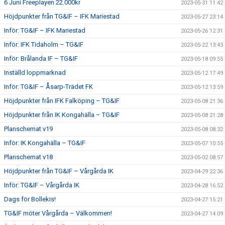
6 Juni Freeplayen 22.000kr
2023-05-31 11:42
Höjdpunkter från TG&IF – IFK Mariestad
2023-05-27 23:14
Inför: TG&IF – IFK Mariestad
2023-05-26 12:31
Inför: IFK Tidaholm – TG&IF
2023-05-22 13:43
Inför: Brålanda IF – TG&IF
2023-05-18 09:55
Inställd loppmarknad
2023-05-12 17:49
Inför: TG&IF – Åsarp-Trädet FK
2023-05-12 13:59
Höjdpunkter från IFK Falköping – TG&IF
2023-05-08 21:36
Höjdpunkter från IK Kongahälla – TG&IF
2023-05-08 21:28
Planschemat v19
2023-05-08 08:32
Inför: IK Kongahälla – TG&IF
2023-05-07 10:55
Planschemat v18
2023-05-02 08:57
Höjdpunkter från TG&IF – Vårgårda IK
2023-04-29 22:36
Inför: TG&IF – Vårgårda IK
2023-04-28 16:52
Dags för Bollekis!
2023-04-27 15:21
TG&IF möter Vårgårda – Välkommen!
2023-04-27 14:09