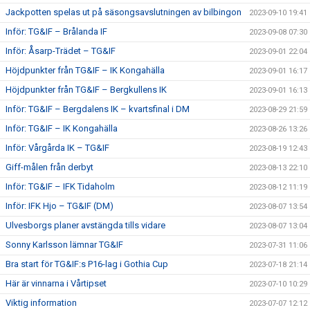
Jackpotten spelas ut på säsongsavslutningen av bilbingon
2023-09-10 19:41
Inför: TG&IF – Brålanda IF
2023-09-08 07:30
Inför: Åsarp-Trädet – TG&IF
2023-09-01 22:04
Höjdpunkter från TG&IF – IK Kongahälla
2023-09-01 16:17
Höjdpunkter från TG&IF – Bergkullens IK
2023-09-01 16:13
Inför: TG&IF – Bergdalens IK – kvartsfinal i DM
2023-08-29 21:59
Inför: TG&IF – IK Kongahälla
2023-08-26 13:26
Inför: Vårgårda IK – TG&IF
2023-08-19 12:43
Giff-målen från derbyt
2023-08-13 22:10
Inför: TG&IF – IFK Tidaholm
2023-08-12 11:19
Inför: IFK Hjo – TG&IF (DM)
2023-08-07 13:54
Ulvesborgs planer avstängda tills vidare
2023-08-07 13:04
Sonny Karlsson lämnar TG&IF
2023-07-31 11:06
Bra start för TG&IF:s P16-lag i Gothia Cup
2023-07-18 21:14
Här är vinnarna i Vårtipset
2023-07-10 10:29
Viktig information
2023-07-07 12:12