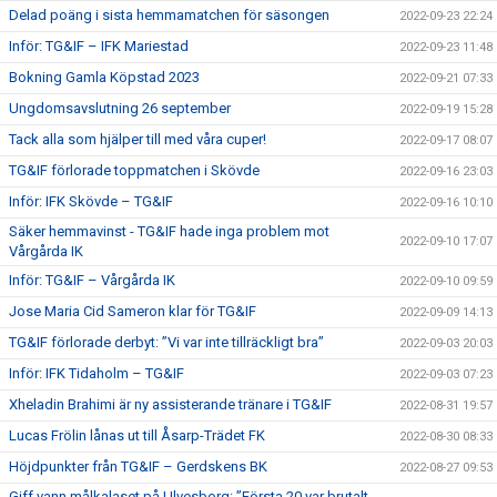
Delad poäng i sista hemmamatchen för säsongen
2022-09-23 22:24
Inför: TG&IF – IFK Mariestad
2022-09-23 11:48
Bokning Gamla Köpstad 2023
2022-09-21 07:33
Ungdomsavslutning 26 september
2022-09-19 15:28
Tack alla som hjälper till med våra cuper!
2022-09-17 08:07
TG&IF förlorade toppmatchen i Skövde
2022-09-16 23:03
Inför: IFK Skövde – TG&IF
2022-09-16 10:10
Säker hemmavinst - TG&IF hade inga problem mot
2022-09-10 17:07
Vårgårda IK
Inför: TG&IF – Vårgårda IK
2022-09-10 09:59
Jose Maria Cid Sameron klar för TG&IF
2022-09-09 14:13
TG&IF förlorade derbyt: ”Vi var inte tillräckligt bra”
2022-09-03 20:03
Inför: IFK Tidaholm – TG&IF
2022-09-03 07:23
Xheladin Brahimi är ny assisterande tränare i TG&IF
2022-08-31 19:57
Lucas Frölin lånas ut till Åsarp-Trädet FK
2022-08-30 08:33
Höjdpunkter från TG&IF – Gerdskens BK
2022-08-27 09:53
Giff vann målkalaset på Ulvesborg: ”Första 20 var brutalt