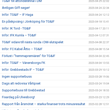
TG&IF till åttondelsfinal i DM
2025-04-29 22:02
Äntligen Giff-seger!
2025-04-24 22:34
Inför: TG&IF – IF Haga
2025-04-24 12:12
En påskpoäng i Jönköping för TG&IF
2025-04-18 15:41
Inför: IK Tord - TG&IF
2025-04-17 20:11
Inför: IFK Kumla – TG&IF
2025-04-12 07:31
TG&IF vidare till nästa runda i DM-slutspelet
2025-04-08 22:37
Inför: FC Kabel Åttio – TG&IF
2025-04-08 15:54
Förlust i ”hemmapremiären” för TG&IF
2025-04-04 22:45
Inför: TG&IF – Vänersborgs FK
2025-04-04 13:55
Inför: Grebbestads IF – TG&IF
2025-03-29 10:12
Ingen supporterbuss
2025-03-28 19:06
Dags att redovisa Vårtipset
2025-03-24 19:04
Supporterbuss till Grebbestad
2025-03-24 18:55
Fixardag på Ulvesborg!
2025-03-23 12:29
Rapport från årsmötet – starka finanser trots minusresultat
2025-02-28 12:51