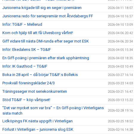
Juniorerna krigade till sig en seger i premiären
2026-04-11 18:07
Juniorerna redo för seriepremiär mot Åtvidabergs FF
2026-04-10 16:57
Inför: TG&IF – Mellerud
2026-04-10 13:09
Kom och hjälp till att få Ulvesborg vårfint!
2026-04-06 20:42
Giff vidare till nästa DM-runda efter seger mot ESK
2026-04-06 20:34
Inför: Ekedalens SK – TG&IF
2026-04-05 15:34
En Giff-poäng i premiären efter stark upphämtning
2026-04-03 18:35
Inför: IK Gauthiod – TG&IF
2026-04-03 10:49
Boka in 28 april – då börjar TG&IF:s Bollekis
2026-03-27 16:14
Provkväll föreningskläder 24/3
2026-03-23 14:03
Träningsseger mot seriekonkurrenten
2026-03-21 16:47
Stöd TG&IF – köp vårtipset!
2026-03-13 15:22
”Det var mycket som var bra” – En Giff-poäng i Vinterligans
2026-02-28 19:16
sista match
Lidköpings FK nästa uppgift i Vinterligan
2026-02-25 18:52
Förlust i Vinterligan – juniorerna slog ESK
2026-02-16 14:38