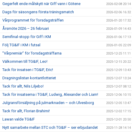
Gegerfelt ende målskytt när Giff vann i Götene
2026-02-08 20:14
Dags för säsongens första träningsmatch
2026-02-06 16:32
Vårprogrammet för Torsdagsträffen
2026-01-20 17:32
Årsmöte 2026 – 26 februari
2026-01-09 14:43
Semifinal-stopp för Giff i KM
2026-01-06 17:13
Följ TG&IF i KM i futsal
2026-01-05 22:09
”Vårpremiär” för Torsdagsträffarna
2025-12-25 11:11
Välkommen till TG&IF, Leo!
2025-12-15 20:22
Tack för insatsen i TG&IF, Eric!
2025-12-09 13:43
Dragningslistan kontantlotteriet
2025-12-07 13:24
Tack för allt, Nils Liljebo!
2025-12-07 08:12
Tack för insatserna i TG&IF, Ludwig, Alexander och Liam!
2025-12-06 10:15
Julgransförsäljning på julmarknaden – och Ulvesborg
2025-12-05 13:47
Tack för allt, Florian Brahimi!
2025-12-02 17:15
Lawan valde TG&IF
2025-12-01 20:50
Nytt samarbete mellan STC och TG&IF – ser erbjudandet
2025-11-28 14:14