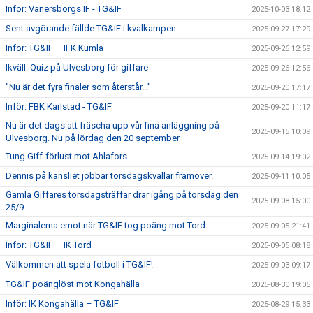
Inför: Vänersborgs IF - TG&IF
2025-10-03 18:12
Sent avgörande fällde TG&IF i kvalkampen
2025-09-27 17:29
Inför: TG&IF – IFK Kumla
2025-09-26 12:59
Ikväll: Quiz på Ulvesborg för giffare
2025-09-26 12:56
”Nu är det fyra finaler som återstår...”
2025-09-20 17:17
Inför: FBK Karlstad - TG&IF
2025-09-20 11:17
Nu är det dags att fräscha upp vår fina anläggning på
2025-09-15 10:09
Ulvesborg. Nu på lördag den 20 september
Tung Giff-förlust mot Ahlafors
2025-09-14 19:02
Dennis på kansliet jobbar torsdagskvällar framöver.
2025-09-11 10:05
Gamla Giffares torsdagsträffar drar igång på torsdag den
2025-09-08 15:00
25/9
Marginalerna emot när TG&IF tog poäng mot Tord
2025-09-05 21:41
Inför: TG&IF – IK Tord
2025-09-05 08:18
Välkommen att spela fotboll i TG&IF!
2025-09-03 09:17
TG&IF poänglöst mot Kongahälla
2025-08-30 19:05
Inför: IK Kongahälla – TG&IF
2025-08-29 15:33