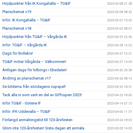
Höjdpunkter från IK Kongahälla – TG&IF
2023-05-08 21:28
Planschemat v19
2023-05-08 08:32
Inför: IK Kongahälla – TG&IF
2023-05-07 10:55
Planschemat v18
2023-05-02 08:57
Höjdpunkter från TG&IF – Vårgårda IK
2023-04-29 22:36
Inför: TG&IF – Vårgårda IK
2023-04-28 16:52
Dags för Bollekis!
2023-04-27 15:21
TG&IF möter Vårgårda – Välkommen!
2023-04-27 14:09
Äntligen dags för bilbingo i Ekedalen!
2023-04-26 20:58
Ändring av planschemat v17
2023-04-26 08:14
Se bilderna från söndagens cupspel!
2023-04-23 18:51
Tack alla ni som varit en del av Giffcupen 2023!
2023-04-23 18:00
Inför TG&IF - Götene IF
2023-04-14 07:15
Inför: IFK Uddevalla – TG&IF
2023-04-06 11:37
Förlängd anmälningstid till 120-årsfesten
2023-03-24 18:03
Glöm inte 120-årsfesten! Sista dagen att anmäla
2023-03-20 14:03