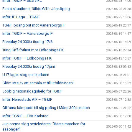
Inför: TG&IF – Skara FC
2025-06-28 14:00
Fasta situationer fällde Giff i Jönköping
2025-06-25 21:38
Inför: IF Haga – TG&IF
2025-06-25 15:06
TG&IF poänglöst mot Vänersborgs IF
2025-06-19 23:17
Inför: TG&IF – Vänersborgs IF
2025-06-19 14:47
Freeplay 24.000kr tisdag 17/6
2025-06-16 18:09
Tung Giff-förlust mot Lidköpings FK
2025-06-13 22:14
Inför: TG&IF – Lidköpings FK
2025-06-13 13:57
Freeplay 24.000kr tisdag 17juni
2025-06-13 09:43
U17-laget slog serieledaren
2025-06-08 21:01
Glöm inte av att anmäla er till utbildningen!
2025-06-08 16:32
Jobbig nationaldagshelg för TG&IF
2025-06-07 22:26
Inför: Herrestads AIF – TG&IF
2025-06-07 12:32
Giffarna kämpade till sig poäng i Måns 300:e match
2025-06-01 21:22
Inför: TG&IF – FBK Karlstad
2025-05-30 17:00
Juniorerna slog serieledaren: ”Bästa matchen för
2025-05-30 11:42
säsongen”