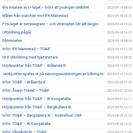
Bra insatser av U-laget – trots att poängen uteblivit
2023-09-19 08:55
Målen från matchen mot IFK Mariestad
2023-09-18 20:21
P16-laget är seriesegrare – och vinstraden blir allt längre
2023-09-18 19:36
Utbildning pågår
2023-09-18 16:07
Påminnelse
2023-09-18 08:49
Inför: IFK Mariestad – TG&IF
2023-09-16 12:29
HLR utbildning med hjärtstartare
2023-09-15 08:20
Höjdpunkter från TG&IF – Brålanda IF
2023-09-10 20:37
Jackpotten spelas ut på säsongsavslutningen av bilbingon
2023-09-10 19:41
Inför: TG&IF – Brålanda IF
2023-09-08 07:30
Inför: Åsarp-Trädet – TG&IF
2023-09-01 22:04
Höjdpunkter från TG&IF – IK Kongahälla
2023-09-01 16:17
Höjdpunkter från TG&IF – Bergkullens IK
2023-09-01 16:13
Inför: TG&IF – Bergdalens IK – kvartsfinal i DM
2023-08-29 21:59
Inför: TG&IF – IK Kongahälla
2023-08-26 13:26
Inför: Vårgårda IK – TG&IF
2023-08-19 12:43