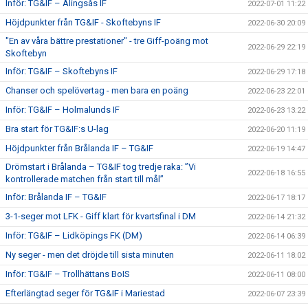
Inför: TG&IF – Alingsås IF
2022-07-01 11:22
Höjdpunkter från TG&IF - Skoftebyns IF
2022-06-30 20:09
"En av våra bättre prestationer" - tre Giff-poäng mot
2022-06-29 22:19
Skoftebyn
Inför: TG&IF – Skoftebyns IF
2022-06-29 17:18
Chanser och spelövertag - men bara en poäng
2022-06-23 22:01
Inför: TG&IF – Holmalunds IF
2022-06-23 13:22
Bra start för TG&IF:s U-lag
2022-06-20 11:19
Höjdpunkter från Brålanda IF – TG&IF
2022-06-19 14:47
Drömstart i Brålanda – TG&IF tog tredje raka: ”Vi
2022-06-18 16:55
kontrollerade matchen från start till mål”
Inför: Brålanda IF – TG&IF
2022-06-17 18:17
3-1-seger mot LFK - Giff klart för kvartsfinal i DM
2022-06-14 21:32
Inför: TG&IF – Lidköpings FK (DM)
2022-06-14 06:39
Ny seger - men det dröjde till sista minuten
2022-06-11 18:02
Inför: TG&IF – Trollhättans BoIS
2022-06-11 08:00
Efterlängtad seger för TG&IF i Mariestad
2022-06-07 23:39