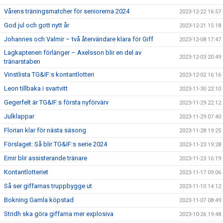
Vårens träningsmatcher för seniorerna 2024
2023-12-22 16:57
God jul och gott nytt år
2023-12-21 15:18
Johannes och Valmir – två återvändare klara för Giff
2023-12-08 17:47
Lagkaptenen förlänger – Axelsson blir en del av
2023-12-03 20:49
tränarstaben
Vinstlista TG&IF:s kontantlotteri
2023-12-02 16:16
Leon tillbaka i svartvitt
2023-11-30 22:10
Gegerfelt är TG&IF:s första nyförvärv
2023-11-29 22:12
Julklappar
2023-11-29 07:40
Florian klar för nästa säsong
2023-11-28 19:25
Förslaget: Så blir TG&IF:s serie 2024
2023-11-23 19:28
Emir blir assisterande tränare
2023-11-23 16:19
Kontantlotteriet
2023-11-17 09:06
Så ser giffarnas truppbygge ut
2023-11-10 14:12
Bokning Gamla köpstad
2023-11-07 08:49
Stridh ska göra giffarna mer explosiva
2023-10-26 19:48