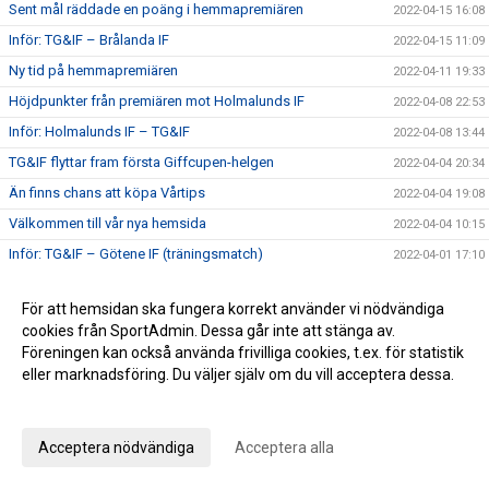
Sent mål räddade en poäng i hemmapremiären
2022-04-15 16:08
Inför: TG&IF – Brålanda IF
2022-04-15 11:09
Ny tid på hemmapremiären
2022-04-11 19:33
Höjdpunkter från premiären mot Holmalunds IF
2022-04-08 22:53
Inför: Holmalunds IF – TG&IF
2022-04-08 13:44
TG&IF flyttar fram första Giffcupen-helgen
2022-04-04 20:34
Än finns chans att köpa Vårtips
2022-04-04 19:08
Välkommen till vår nya hemsida
2022-04-04 10:15
Inför: TG&IF – Götene IF (träningsmatch)
2022-04-01 17:10
Bra årspremiär av juniorlaget mot Folkabo
2022-03-24 16:48
För att hemsidan ska fungera korrekt använder vi nödvändiga
INFO Nya huvudentrèn
2022-03-24 12:27
cookies från SportAdmin. Dessa går inte att stänga av.
Entrèn
2022-03-15 08:41
Föreningen kan också använda frivilliga cookies, t.ex. för statistik
eller marknadsföring. Du väljer själv om du vill acceptera dessa.
Inför: Husqvarna FF – TG&IF
2022-03-12 10:50
Anpassa dina val
Inför: TG&IF – IK Gauthiod (träningsmatch)
2022-03-05 07:33
Inför: TG&IF – Vänersborgs FK (träningsmatch)
2022-02-25 20:12
Acceptera nödvändiga
Acceptera alla
Stadgeändringar och plusresultat – nyheterna från
2022-02-24 11:41
årsmötet