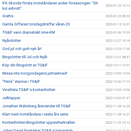
IFK Skövde första motståndaren under försäsongen: ”Ett
2023-01-23 15:12
kul avbrott”
Grattis
2023-01-23 08:33
Gamla Giffares torsdagsträffar våren-23
2023-01-13 10:01
TG&IF vann dramatiskt inne-KM
2023-01-06 19:59
Nyårslotter
2022-12-27 10:18
God jul och gott nytt år!
2022-12-23 17:05
Bingolotter till Jul och Nyår
2022-12-21 08:47
Köp din Bingolott av TG&IF
2022-12-11 10:51
Missa inte morgondagens julmarknad!
2022-12-09 14:54
”Perra” stannar i TG&IF
2022-12-06 17:14
Vinstlista TG&IF:s kontantlotteri
2022-12-03 19:06
Julklappar
2022-12-02 07:47
Jonathan Wahnberg återvänder till TG&IF
2022-11-28 16:29
Klart med motståndare i nästa års serie
2022-11-28 16:21
Kontantlotteri/Bingolotter uppesittarkvällen
2022-11-25 10:12
Johny David förstärker TG&IF:s tränarstab
2022-11-22 10:32