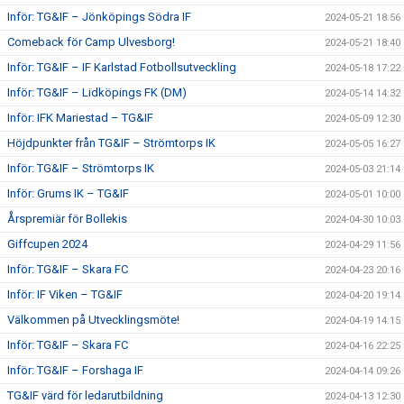
Inför: TG&IF – Jönköpings Södra IF
2024-05-21 18:56
Comeback för Camp Ulvesborg!
2024-05-21 18:40
Inför: TG&IF – IF Karlstad Fotbollsutveckling
2024-05-18 17:22
Inför: TG&IF – Lidköpings FK (DM)
2024-05-14 14:32
Inför: IFK Mariestad – TG&IF
2024-05-09 12:30
Höjdpunkter från TG&IF – Strömtorps IK
2024-05-05 16:27
Inför: TG&IF – Strömtorps IK
2024-05-03 21:14
Inför: Grums IK – TG&IF
2024-05-01 10:00
Årspremiär för Bollekis
2024-04-30 10:03
Giffcupen 2024
2024-04-29 11:56
Inför: TG&IF – Skara FC
2024-04-23 20:16
Inför: IF Viken – TG&IF
2024-04-20 19:14
Välkommen på Utvecklingsmöte!
2024-04-19 14:15
Inför: TG&IF – Skara FC
2024-04-16 22:25
Inför: TG&IF – Forshaga IF
2024-04-14 09:26
TG&IF värd för ledarutbildning
2024-04-13 12:30