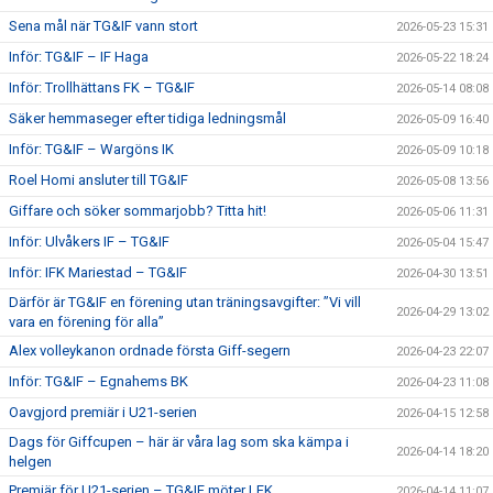
Sena mål när TG&IF vann stort
2026-05-23 15:31
Inför: TG&IF – IF Haga
2026-05-22 18:24
Inför: Trollhättans FK – TG&IF
2026-05-14 08:08
Säker hemmaseger efter tidiga ledningsmål
2026-05-09 16:40
Inför: TG&IF – Wargöns IK
2026-05-09 10:18
Roel Homi ansluter till TG&IF
2026-05-08 13:56
Giffare och söker sommarjobb? Titta hit!
2026-05-06 11:31
Inför: Ulvåkers IF – TG&IF
2026-05-04 15:47
Inför: IFK Mariestad – TG&IF
2026-04-30 13:51
Därför är TG&IF en förening utan träningsavgifter: ”Vi vill
2026-04-29 13:02
vara en förening för alla”
Alex volleykanon ordnade första Giff-segern
2026-04-23 22:07
Inför: TG&IF – Egnahems BK
2026-04-23 11:08
Oavgjord premiär i U21-serien
2026-04-15 12:58
Dags för Giffcupen – här är våra lag som ska kämpa i
2026-04-14 18:20
helgen
Premiär för U21-serien – TG&IF möter LFK
2026-04-14 11:07