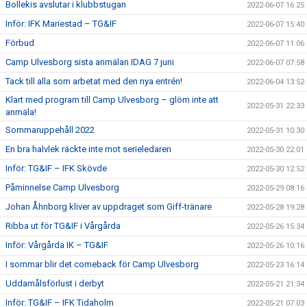
Bollekis avslutar i klubbstugan
2022-06-07 16:25
Inför: IFK Mariestad – TG&IF
2022-06-07 15:40
Förbud
2022-06-07 11:06
Camp Ulvesborg sista anmälan IDAG 7 juni
2022-06-07 07:58
Tack till alla som arbetat med den nya entrén!
2022-06-04 13:52
Klart med program till Camp Ulvesborg – glöm inte att
2022-05-31 22:33
anmäla!
Sommaruppehåll 2022
2022-05-31 10:30
En bra halvlek räckte inte mot serieledaren
2022-05-30 22:01
Inför: TG&IF – IFK Skövde
2022-05-30 12:52
Påminnelse Camp Ulvesborg
2022-05-29 08:16
Johan Åhnborg kliver av uppdraget som Giff-tränare
2022-05-28 19:28
Ribba ut för TG&IF i Vårgårda
2022-05-26 15:34
Inför: Vårgårda IK – TG&IF
2022-05-26 10:16
I sommar blir det comeback för Camp Ulvesborg
2022-05-23 16:14
Uddamålsförlust i derbyt
2022-05-21 21:34
Inför: TG&IF – IFK Tidaholm
2022-05-21 07:03