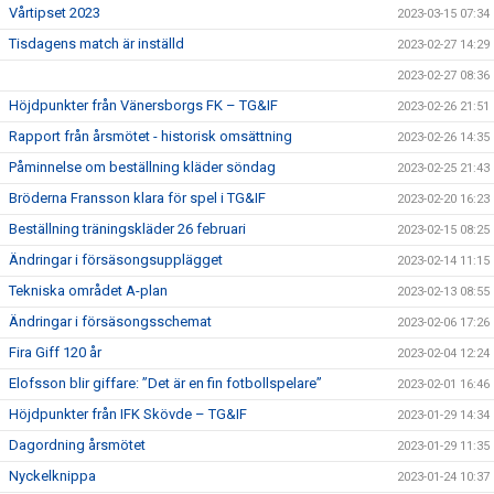
Vårtipset 2023
2023-03-15 07:34
Tisdagens match är inställd
2023-02-27 14:29
2023-02-27 08:36
Höjdpunkter från Vänersborgs FK – TG&IF
2023-02-26 21:51
Rapport från årsmötet - historisk omsättning
2023-02-26 14:35
Påminnelse om beställning kläder söndag
2023-02-25 21:43
Bröderna Fransson klara för spel i TG&IF
2023-02-20 16:23
Beställning träningskläder 26 februari
2023-02-15 08:25
Ändringar i försäsongsupplägget
2023-02-14 11:15
Tekniska området A-plan
2023-02-13 08:55
Ändringar i försäsongsschemat
2023-02-06 17:26
Fira Giff 120 år
2023-02-04 12:24
Elofsson blir giffare: ”Det är en fin fotbollspelare”
2023-02-01 16:46
Höjdpunkter från IFK Skövde – TG&IF
2023-01-29 14:34
Dagordning årsmötet
2023-01-29 11:35
Nyckelknippa
2023-01-24 10:37