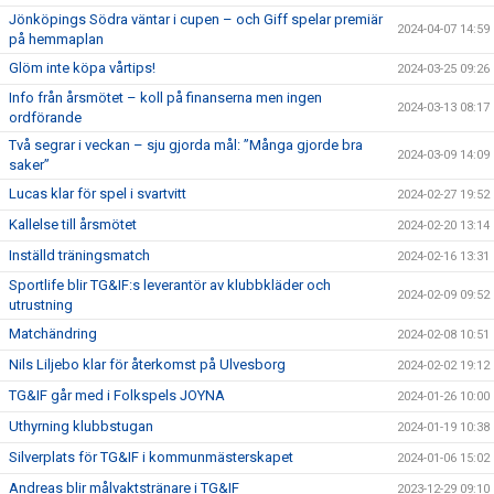
Jönköpings Södra väntar i cupen – och Giff spelar premiär
2024-04-07 14:59
på hemmaplan
Glöm inte köpa vårtips!
2024-03-25 09:26
Info från årsmötet – koll på finanserna men ingen
2024-03-13 08:17
ordförande
Två segrar i veckan – sju gjorda mål: ”Många gjorde bra
2024-03-09 14:09
saker”
Lucas klar för spel i svartvitt
2024-02-27 19:52
Kallelse till årsmötet
2024-02-20 13:14
Inställd träningsmatch
2024-02-16 13:31
Sportlife blir TG&IF:s leverantör av klubbkläder och
2024-02-09 09:52
utrustning
Matchändring
2024-02-08 10:51
Nils Liljebo klar för återkomst på Ulvesborg
2024-02-02 19:12
TG&IF går med i Folkspels JOYNA
2024-01-26 10:00
Uthyrning klubbstugan
2024-01-19 10:38
Silverplats för TG&IF i kommunmästerskapet
2024-01-06 15:02
Andreas blir målvaktstränare i TG&IF
2023-12-29 09:10