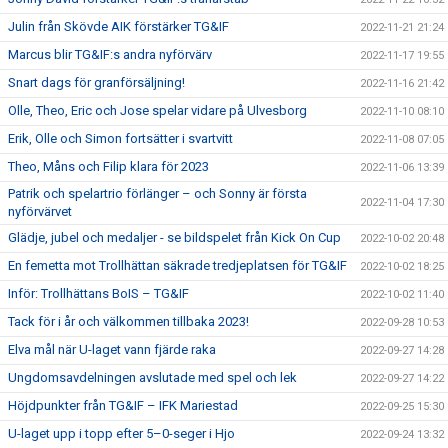
Julin från Skövde AIK förstärker TG&IF
2022-11-21 21:24
Marcus blir TG&IF:s andra nyförvärv
2022-11-17 19:55
Snart dags för granförsäljning!
2022-11-16 21:42
Olle, Theo, Eric och Jose spelar vidare på Ulvesborg
2022-11-10 08:10
Erik, Olle och Simon fortsätter i svartvitt
2022-11-08 07:05
Theo, Måns och Filip klara för 2023
2022-11-06 13:39
Patrik och spelartrio förlänger – och Sonny är första
2022-11-04 17:30
nyförvärvet
Glädje, jubel och medaljer - se bildspelet från Kick On Cup
2022-10-02 20:48
En femetta mot Trollhättan säkrade tredjeplatsen för TG&IF
2022-10-02 18:25
Inför: Trollhättans BoIS – TG&IF
2022-10-02 11:40
Tack för i år och välkommen tillbaka 2023!
2022-09-28 10:53
Elva mål när U-laget vann fjärde raka
2022-09-27 14:28
Ungdomsavdelningen avslutade med spel och lek
2022-09-27 14:22
Höjdpunkter från TG&IF – IFK Mariestad
2022-09-25 15:30
U-laget upp i topp efter 5–0-seger i Hjo
2022-09-24 13:32