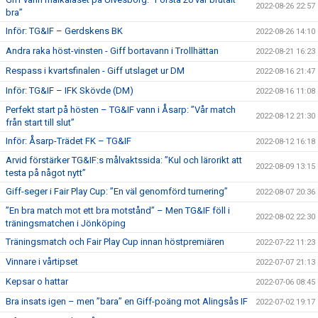
2022-08-26 22:57
bra”
Inför: TG&IF – Gerdskens BK
2022-08-26 14:10
Andra raka höst-vinsten - Giff bortavann i Trollhättan
2022-08-21 16:23
Respass i kvartsfinalen - Giff utslaget ur DM
2022-08-16 21:47
Inför: TG&IF – IFK Skövde (DM)
2022-08-16 11:08
Perfekt start på hösten – TG&IF vann i Åsarp: ”Vår match
2022-08-12 21:30
från start till slut”
Inför: Åsarp-Trädet FK – TG&IF
2022-08-12 16:18
Arvid förstärker TG&IF:s målvaktssida: ”Kul och lärorikt att
2022-08-09 13:15
testa på något nytt”
Giff-seger i Fair Play Cup: ”En väl genomförd turnering”
2022-08-07 20:36
”En bra match mot ett bra motstånd” – Men TG&IF föll i
2022-08-02 22:30
träningsmatchen i Jönköping
Träningsmatch och Fair Play Cup innan höstpremiären
2022-07-22 11:23
Vinnare i vårtipset
2022-07-07 21:13
Kepsar o hattar
2022-07-06 08:45
Bra insats igen – men ”bara” en Giff-poäng mot Alingsås IF
2022-07-02 19:17