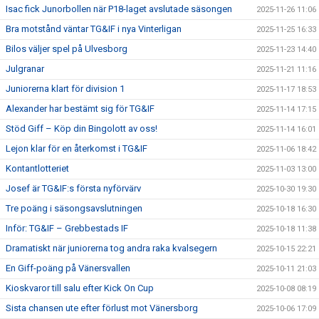
Isac fick Junorbollen när P18-laget avslutade säsongen
2025-11-26 11:06
Bra motstånd väntar TG&IF i nya Vinterligan
2025-11-25 16:33
Bilos väljer spel på Ulvesborg
2025-11-23 14:40
Julgranar
2025-11-21 11:16
Juniorerna klart för division 1
2025-11-17 18:53
Alexander har bestämt sig för TG&IF
2025-11-14 17:15
Stöd Giff – Köp din Bingolott av oss!
2025-11-14 16:01
Lejon klar för en återkomst i TG&IF
2025-11-06 18:42
Kontantlotteriet
2025-11-03 13:00
Josef är TG&IF:s första nyförvärv
2025-10-30 19:30
Tre poäng i säsongsavslutningen
2025-10-18 16:30
Inför: TG&IF – Grebbestads IF
2025-10-18 11:38
Dramatiskt när juniorerna tog andra raka kvalsegern
2025-10-15 22:21
En Giff-poäng på Vänersvallen
2025-10-11 21:03
Kioskvaror till salu efter Kick On Cup
2025-10-08 08:19
Sista chansen ute efter förlust mot Vänersborg
2025-10-06 17:09