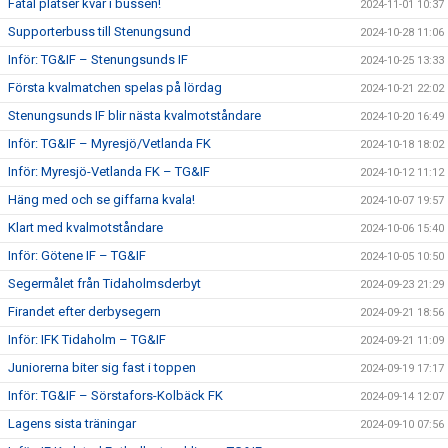
Fåtal platser kvar i bussen!
2024-11-01 10:37
Supporterbuss till Stenungsund
2024-10-28 11:06
Inför: TG&IF – Stenungsunds IF
2024-10-25 13:33
Första kvalmatchen spelas på lördag
2024-10-21 22:02
Stenungsunds IF blir nästa kvalmotståndare
2024-10-20 16:49
Inför: TG&IF – Myresjö/Vetlanda FK
2024-10-18 18:02
Inför: Myresjö-Vetlanda FK – TG&IF
2024-10-12 11:12
Häng med och se giffarna kvala!
2024-10-07 19:57
Klart med kvalmotståndare
2024-10-06 15:40
Inför: Götene IF – TG&IF
2024-10-05 10:50
Segermålet från Tidaholmsderbyt
2024-09-23 21:29
Firandet efter derbysegern
2024-09-21 18:56
Inför: IFK Tidaholm – TG&IF
2024-09-21 11:09
Juniorerna biter sig fast i toppen
2024-09-19 17:17
Inför: TG&IF – Sörstafors-Kolbäck FK
2024-09-14 12:07
Lagens sista träningar
2024-09-10 07:56