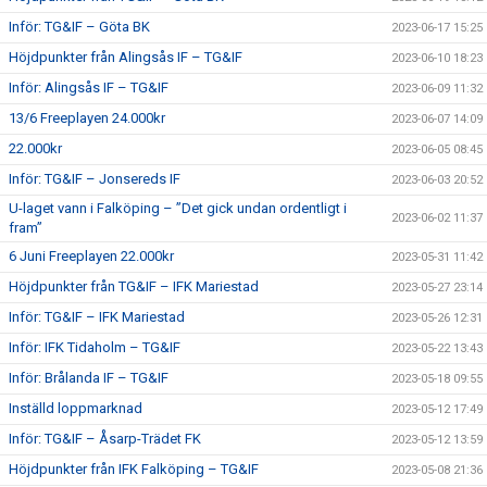
Inför: TG&IF – Göta BK
2023-06-17 15:25
Höjdpunkter från Alingsås IF – TG&IF
2023-06-10 18:23
Inför: Alingsås IF – TG&IF
2023-06-09 11:32
13/6 Freeplayen 24.000kr
2023-06-07 14:09
22.000kr
2023-06-05 08:45
Inför: TG&IF – Jonsereds IF
2023-06-03 20:52
U-laget vann i Falköping – ”Det gick undan ordentligt i
2023-06-02 11:37
fram”
6 Juni Freeplayen 22.000kr
2023-05-31 11:42
Höjdpunkter från TG&IF – IFK Mariestad
2023-05-27 23:14
Inför: TG&IF – IFK Mariestad
2023-05-26 12:31
Inför: IFK Tidaholm – TG&IF
2023-05-22 13:43
Inför: Brålanda IF – TG&IF
2023-05-18 09:55
Inställd loppmarknad
2023-05-12 17:49
Inför: TG&IF – Åsarp-Trädet FK
2023-05-12 13:59
Höjdpunkter från IFK Falköping – TG&IF
2023-05-08 21:36