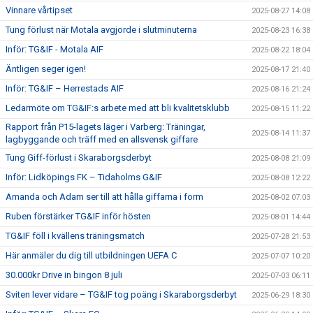
Vinnare vårtipset
2025-08-27 14:08
Tung förlust när Motala avgjorde i slutminuterna
2025-08-23 16:38
Inför: TG&IF - Motala AIF
2025-08-22 18:04
Äntligen seger igen!
2025-08-17 21:40
Inför: TG&IF – Herrestads AIF
2025-08-16 21:24
Ledarmöte om TG&IF:s arbete med att bli kvalitetsklubb
2025-08-15 11:22
Rapport från P15-lagets läger i Varberg: Träningar,
2025-08-14 11:37
lagbyggande och träff med en allsvensk giffare
Tung Giff-förlust i Skaraborgsderbyt
2025-08-08 21:09
Inför: Lidköpings FK – Tidaholms G&IF
2025-08-08 12:22
Amanda och Adam ser till att hålla giffarna i form
2025-08-02 07:03
Ruben förstärker TG&IF inför hösten
2025-08-01 14:44
TG&IF föll i kvällens träningsmatch
2025-07-28 21:53
Här anmäler du dig till utbildningen UEFA C
2025-07-07 10:20
30.000kr Drive in bingon 8 juli
2025-07-03 06:11
Sviten lever vidare – TG&IF tog poäng i Skaraborgsderbyt
2025-06-29 18:30