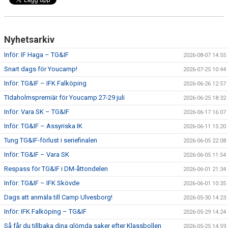
CUPER ARBETSBESKRIVNING
Nyhetsarkiv
PLANSCHEMA
Inför: IF Haga – TG&IF
2026-08-07 14:55
Snart dags för Youcamp!
2026-07-25 10:44
Inför: TG&IF – IFK Falköping
2026-06-26 12:57
TIdaholmspremiär för Youcamp 27-29 juli
2026-06-25 18:32
Inför: Vara SK – TG&IF
2026-06-17 16:07
Inför: TG&IF – Assyriska IK
2026-06-11 15:20
Tung TG&IF-förlust i seriefinalen
2026-06-05 22:08
Inför: TG&IF – Vara SK
2026-06-05 11:54
Respass för TG&IF i DM-åttondelen
2026-06-01 21:34
Inför: TG&IF – IFK Skövde
2026-06-01 10:35
Dags att anmäla till Camp Ulvesborg!
2026-05-30 14:23
Inför: IFK Falköping – TG&IF
2026-05-29 14:24
Så får du tillbaka dina glömda saker efter Klassbollen
2026-05-25 14:59