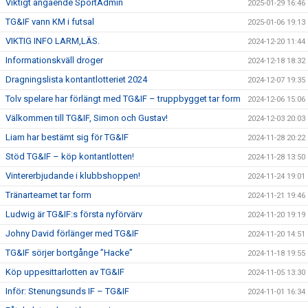
Viktigt angående SportAdmin
2025-01-29 16:46
TG&IF vann KM i futsal
2025-01-06 19:13
VIKTIG INFO LARM,LÄS.
2024-12-20 11:44
Informationskväll droger
2024-12-18 18:32
Dragningslista kontantlotteriet 2024
2024-12-07 19:35
Tolv spelare har förlängt med TG&IF – truppbygget tar form
2024-12-06 15:06
Välkommen till TG&IF, Simon och Gustav!
2024-12-03 20:03
Liam har bestämt sig för TG&IF
2024-11-28 20:22
Stöd TG&IF – köp kontantlotten!
2024-11-28 13:50
Vintererbjudande i klubbshoppen!
2024-11-24 19:01
Tränarteamet tar form
2024-11-21 19:46
Ludwig är TG&IF:s första nyförvärv
2024-11-20 19:19
Johny David förlänger med TG&IF
2024-11-20 14:51
TG&IF sörjer bortgånge ”Hacke”
2024-11-18 19:55
Köp uppesittarlotten av TG&IF
2024-11-05 13:30
Inför: Stenungsunds IF – TG&IF
2024-11-01 16:34