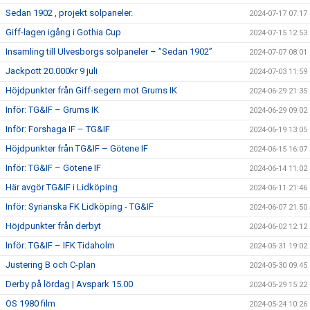
Sedan 1902 , projekt solpaneler.
2024-07-17 07:17
Giff-lagen igång i Gothia Cup
2024-07-15 12:53
Insamling till Ulvesborgs solpaneler – ”Sedan 1902”
2024-07-07 08:01
Jackpott 20.000kr 9 juli
2024-07-03 11:59
Höjdpunkter från Giff-segern mot Grums IK
2024-06-29 21:35
Inför: TG&IF – Grums IK
2024-06-29 09:02
Inför: Forshaga IF – TG&IF
2024-06-19 13:05
Höjdpunkter från TG&IF – Götene IF
2024-06-15 16:07
Inför: TG&IF – Götene IF
2024-06-14 11:02
Här avgör TG&IF i Lidköping
2024-06-11 21:46
Inför: Syrianska FK Lidköping - TG&IF
2024-06-07 21:50
Höjdpunkter från derbyt
2024-06-02 12:12
Inför: TG&IF – IFK Tidaholm
2024-05-31 19:02
Justering B och C-plan
2024-05-30 09:45
Derby på lördag | Avspark 15.00
2024-05-29 15:22
OS 1980 film
2024-05-24 10:26