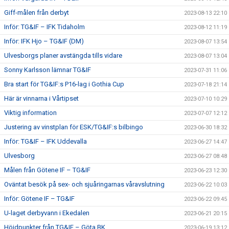
Giff-målen från derbyt
2023-08-13 22:10
Inför: TG&IF – IFK Tidaholm
2023-08-12 11:19
Inför: IFK Hjo – TG&IF (DM)
2023-08-07 13:54
Ulvesborgs planer avstängda tills vidare
2023-08-07 13:04
Sonny Karlsson lämnar TG&IF
2023-07-31 11:06
Bra start för TG&IF:s P16-lag i Gothia Cup
2023-07-18 21:14
Här är vinnarna i Vårtipset
2023-07-10 10:29
Viktig information
2023-07-07 12:12
Justering av vinstplan för ESK/TG&IF:s bilbingo
2023-06-30 18:32
Inför: TG&IF – IFK Uddevalla
2023-06-27 14:47
Ulvesborg
2023-06-27 08:48
Målen från Götene IF – TG&IF
2023-06-23 12:30
Oväntat besök på sex- och sjuåringarnas våravslutning
2023-06-22 10:03
Inför: Götene IF – TG&IF
2023-06-22 09:45
U-laget derbyvann i Ekedalen
2023-06-21 20:15
Höjdpunkter från TG&IF – Göta BK
2023-06-19 13:12