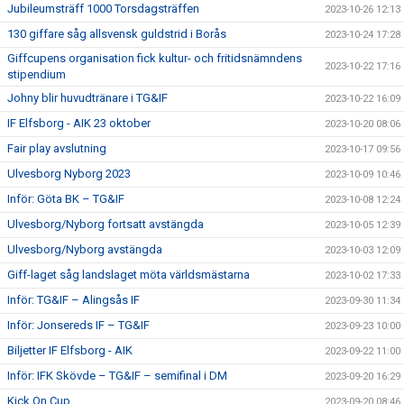
Jubileumsträff 1000 Torsdagsträffen
2023-10-26 12:13
130 giffare såg allsvensk guldstrid i Borås
2023-10-24 17:28
Giffcupens organisation fick kultur- och fritidsnämndens
2023-10-22 17:16
stipendium
Johny blir huvudtränare i TG&IF
2023-10-22 16:09
IF Elfsborg - AIK 23 oktober
2023-10-20 08:06
Fair play avslutning
2023-10-17 09:56
Ulvesborg Nyborg 2023
2023-10-09 10:46
Inför: Göta BK – TG&IF
2023-10-08 12:24
Ulvesborg/Nyborg fortsatt avstängda
2023-10-05 12:39
Ulvesborg/Nyborg avstängda
2023-10-03 12:09
Giff-laget såg landslaget möta världsmästarna
2023-10-02 17:33
Inför: TG&IF – Alingsås IF
2023-09-30 11:34
Inför: Jonsereds IF – TG&IF
2023-09-23 10:00
Biljetter IF Elfsborg - AIK
2023-09-22 11:00
Inför: IFK Skövde – TG&IF – semifinal i DM
2023-09-20 16:29
Kick On Cup
2023-09-20 08:46