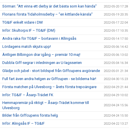
Sörman: ”Att vinna ett derby är det bästa som kan hända”
2022-05-20 17:28
Florians första Tidaholmsderby – ”en kittlande känsla”
2022-05-19 20:35
TG&IF enkelt vidare i DM
2022-05-17 22:04
Inför: Skultorps IF – TG&IF (DM)
2022-05-17 10:35
Andra raka för TG&IF – bortavann i Allingsås
2022-05-14 17:50
Lördagens match skjuts upp!
2022-05-06 14:42
Äntligen Bilbingon drar igång – premiär 10 maj!
2022-05-06 13:02
Dubbla Giff-segrar i inledningen av U-lagsserien
2022-05-04 16:34
Glädje och jubel - stort bildspel från Giffcupens avgörande
2022-05-01 21:34
Full fart även andra helgen av Giffcupen - se bilderna här!
2022-04-30 15:23
Första matchen på Ulvesborg – årets första trepoängare
2022-04-29 21:44
Inför: TG&IF – Åsarp-Trädet FK
2022-04-29 10:02
Hemmapremiär på riktigt – Åsarp-Trädet kommer till
2022-04-24 15:56
Ulvesborg
Bilder från Giffcupens första helg
2022-04-24 15:50
Inför: Alingsås IF – TG&IF
2022-04-22 13:27