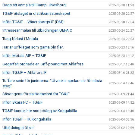
Dags att anmäla till Camp Ulvesborg!
2025-05-30 11:23
TG&IF utslaget ur distriksmästerskapet
2025-05-28 22:27
Inför: TG&IF – Vänersborgs IF (DM)
2025-05-28 17:54
Intresseanmälan till utbildningen UEFA C
2025-05-24 20:27
Tung förlust i Motala
2025-05-24 20:23
Här är Giff-laget som gärna blir fler!
2025-05-23 16:16
Inför: Motala AIF – TG&IF
2025-05-23 14:12
Gegerfelt ordnade en Giff-poäng mot Ahlafors
2025-05-17 16:48
Inför: TG&IF – Ahlafors IF
2025-05-16 21:33
Tuffare serie för juniorerna: ”Utveckla spelarna inför nästa
2025-05-14 12:46
steg”
Säsongens första bortavinst för TG&IF
2025-05-09 21:44
Inför: Skara FC – TG&IF
2025-05-09 14:52
TG&IF kunde inte sno poäng av Kongahälla
2025-05-04 18:40
Inför: TG&IF – IK Kongahälla
2025-05-04 06:36
Utbildning ställs in
2025-05-02 10:59