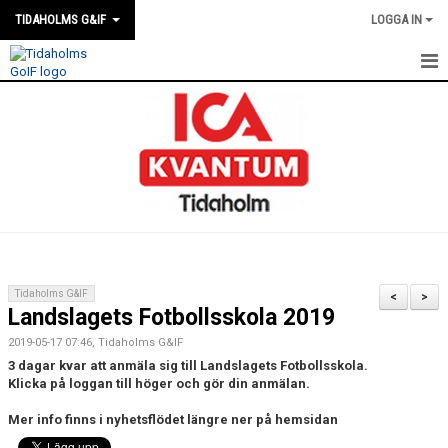
TIDAHOLMS G&IF
LOGGA IN
HEM
FÖRENINGSKALENDERN
NYHETER
KLUBBSTUGAN
KONTAKT
Tidaholms G&IF
<
>
Landslagets Fotbollsskola 2019
FÖRENINGEN
2019-05-17 07:46, Tidaholms G&IF
SOUVENIRER
3 dagar kvar att anmäla sig till Landslagets Fotbollsskola.
Klicka på loggan till höger och gör din anmälan.
GAMLA GIFFS TORSDAGSTRÄFFAR
Mer info finns i nyhetsflödet längre ner på hemsidan
MATCHER