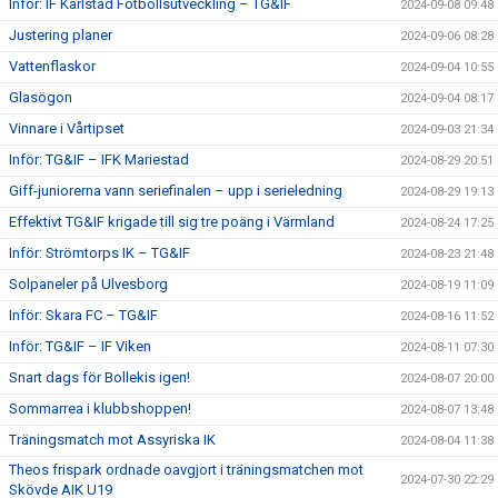
Inför: IF Karlstad Fotbollsutveckling – TG&IF
2024-09-08 09:48
Justering planer
2024-09-06 08:28
Vattenflaskor
2024-09-04 10:55
Glasögon
2024-09-04 08:17
Vinnare i Vårtipset
2024-09-03 21:34
Inför: TG&IF – IFK Mariestad
2024-08-29 20:51
Giff-juniorerna vann seriefinalen – upp i serieledning
2024-08-29 19:13
Effektivt TG&IF krigade till sig tre poäng i Värmland
2024-08-24 17:25
Inför: Strömtorps IK – TG&IF
2024-08-23 21:48
Solpaneler på Ulvesborg
2024-08-19 11:09
Inför: Skara FC – TG&IF
2024-08-16 11:52
Inför: TG&IF – IF Viken
2024-08-11 07:30
Snart dags för Bollekis igen!
2024-08-07 20:00
Sommarrea i klubbshoppen!
2024-08-07 13:48
Träningsmatch mot Assyriska IK
2024-08-04 11:38
Theos frispark ordnade oavgjort i träningsmatchen mot
2024-07-30 22:29
Skövde AIK U19