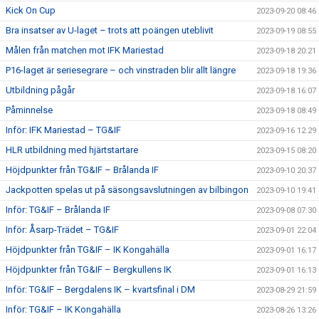
Kick On Cup
2023-09-20 08:46
Bra insatser av U-laget – trots att poängen uteblivit
2023-09-19 08:55
Målen från matchen mot IFK Mariestad
2023-09-18 20:21
P16-laget är seriesegrare – och vinstraden blir allt längre
2023-09-18 19:36
Utbildning pågår
2023-09-18 16:07
Påminnelse
2023-09-18 08:49
Inför: IFK Mariestad – TG&IF
2023-09-16 12:29
HLR utbildning med hjärtstartare
2023-09-15 08:20
Höjdpunkter från TG&IF – Brålanda IF
2023-09-10 20:37
Jackpotten spelas ut på säsongsavslutningen av bilbingon
2023-09-10 19:41
Inför: TG&IF – Brålanda IF
2023-09-08 07:30
Inför: Åsarp-Trädet – TG&IF
2023-09-01 22:04
Höjdpunkter från TG&IF – IK Kongahälla
2023-09-01 16:17
Höjdpunkter från TG&IF – Bergkullens IK
2023-09-01 16:13
Inför: TG&IF – Bergdalens IK – kvartsfinal i DM
2023-08-29 21:59
Inför: TG&IF – IK Kongahälla
2023-08-26 13:26