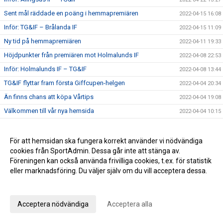
Sent mål räddade en poäng i hemmapremiären
2022-04-15 16:08
Inför: TG&IF – Brålanda IF
2022-04-15 11:09
Ny tid på hemmapremiären
2022-04-11 19:33
Höjdpunkter från premiären mot Holmalunds IF
2022-04-08 22:53
Inför: Holmalunds IF – TG&IF
2022-04-08 13:44
TG&IF flyttar fram första Giffcupen-helgen
2022-04-04 20:34
Än finns chans att köpa Vårtips
2022-04-04 19:08
Välkommen till vår nya hemsida
2022-04-04 10:15
Inför: TG&IF – Götene IF (träningsmatch)
2022-04-01 17:10
Bra årspremiär av juniorlaget mot Folkabo
2022-03-24 16:48
För att hemsidan ska fungera korrekt använder vi nödvändiga
cookies från SportAdmin. Dessa går inte att stänga av.
INFO Nya huvudentrèn
2022-03-24 12:27
Föreningen kan också använda frivilliga cookies, t.ex. för statistik
Entrèn
2022-03-15 08:41
eller marknadsföring. Du väljer själv om du vill acceptera dessa.
Inför: Husqvarna FF – TG&IF
2022-03-12 10:50
Anpassa dina val
Inför: TG&IF – IK Gauthiod (träningsmatch)
2022-03-05 07:33
Acceptera nödvändiga
Acceptera alla
Inför: TG&IF – Vänersborgs FK (träningsmatch)
2022-02-25 20:12
Stadgeändringar och plusresultat – nyheterna från