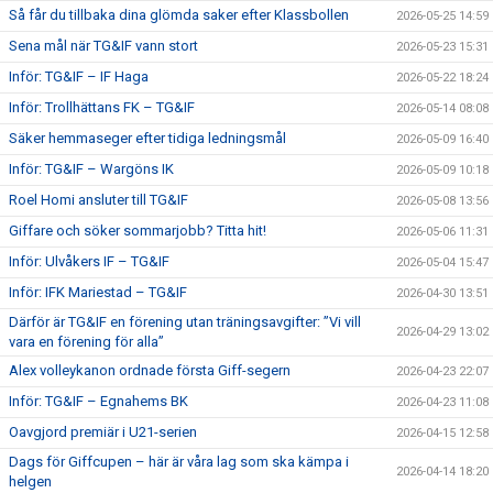
Så får du tillbaka dina glömda saker efter Klassbollen
2026-05-25 14:59
Sena mål när TG&IF vann stort
2026-05-23 15:31
Inför: TG&IF – IF Haga
2026-05-22 18:24
Inför: Trollhättans FK – TG&IF
2026-05-14 08:08
Säker hemmaseger efter tidiga ledningsmål
2026-05-09 16:40
Inför: TG&IF – Wargöns IK
2026-05-09 10:18
Roel Homi ansluter till TG&IF
2026-05-08 13:56
Giffare och söker sommarjobb? Titta hit!
2026-05-06 11:31
Inför: Ulvåkers IF – TG&IF
2026-05-04 15:47
Inför: IFK Mariestad – TG&IF
2026-04-30 13:51
Därför är TG&IF en förening utan träningsavgifter: ”Vi vill
2026-04-29 13:02
vara en förening för alla”
Alex volleykanon ordnade första Giff-segern
2026-04-23 22:07
Inför: TG&IF – Egnahems BK
2026-04-23 11:08
Oavgjord premiär i U21-serien
2026-04-15 12:58
Dags för Giffcupen – här är våra lag som ska kämpa i
2026-04-14 18:20
helgen