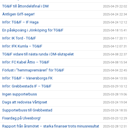
TG&IF till åttondelsfinal i DM
2025-04-29 22:02
Äntligen Giff-seger!
2025-04-24 22:34
Inför: TG&IF – IF Haga
2025-04-24 12:12
En påskpoäng i Jönköping för TG&IF
2025-04-18 15:41
Inför: IK Tord - TG&IF
2025-04-17 20:11
Inför: IFK Kumla – TG&IF
2025-04-12 07:31
TG&IF vidare till nästa runda i DM-slutspelet
2025-04-08 22:37
Inför: FC Kabel Åttio – TG&IF
2025-04-08 15:54
Förlust i ”hemmapremiären” för TG&IF
2025-04-04 22:45
Inför: TG&IF – Vänersborgs FK
2025-04-04 13:55
Inför: Grebbestads IF – TG&IF
2025-03-29 10:12
Ingen supporterbuss
2025-03-28 19:06
Dags att redovisa Vårtipset
2025-03-24 19:04
Supporterbuss till Grebbestad
2025-03-24 18:55
Fixardag på Ulvesborg!
2025-03-23 12:29
Rapport från årsmötet – starka finanser trots minusresultat
2025-02-28 12:51