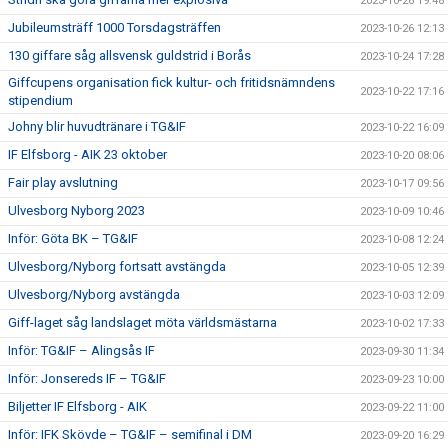
2023-10-26 19:48
Jubileumsträff 1000 Torsdagsträffen
2023-10-26 12:13
130 giffare såg allsvensk guldstrid i Borås
2023-10-24 17:28
Giffcupens organisation fick kultur- och fritidsnämndens
2023-10-22 17:16
stipendium
Johny blir huvudtränare i TG&IF
2023-10-22 16:09
IF Elfsborg - AIK 23 oktober
2023-10-20 08:06
Fair play avslutning
2023-10-17 09:56
Ulvesborg Nyborg 2023
2023-10-09 10:46
Inför: Göta BK – TG&IF
2023-10-08 12:24
Ulvesborg/Nyborg fortsatt avstängda
2023-10-05 12:39
Ulvesborg/Nyborg avstängda
2023-10-03 12:09
Giff-laget såg landslaget möta världsmästarna
2023-10-02 17:33
Inför: TG&IF – Alingsås IF
2023-09-30 11:34
Inför: Jonsereds IF – TG&IF
2023-09-23 10:00
Biljetter IF Elfsborg - AIK
2023-09-22 11:00
Inför: IFK Skövde – TG&IF – semifinal i DM
2023-09-20 16:29