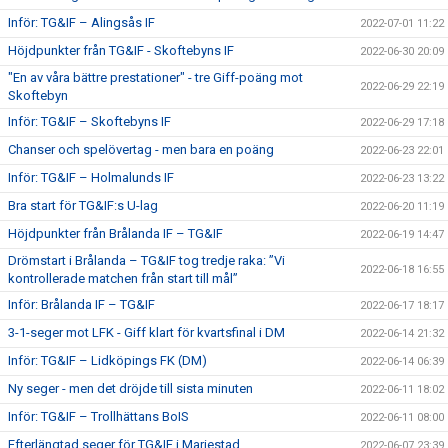
Inför: TG&IF – Alingsås IF
2022-07-01 11:22
Höjdpunkter från TG&IF - Skoftebyns IF
2022-06-30 20:09
"En av våra bättre prestationer" - tre Giff-poäng mot
2022-06-29 22:19
Skoftebyn
Inför: TG&IF – Skoftebyns IF
2022-06-29 17:18
Chanser och spelövertag - men bara en poäng
2022-06-23 22:01
Inför: TG&IF – Holmalunds IF
2022-06-23 13:22
Bra start för TG&IF:s U-lag
2022-06-20 11:19
Höjdpunkter från Brålanda IF – TG&IF
2022-06-19 14:47
Drömstart i Brålanda – TG&IF tog tredje raka: ”Vi
2022-06-18 16:55
kontrollerade matchen från start till mål”
Inför: Brålanda IF – TG&IF
2022-06-17 18:17
3-1-seger mot LFK - Giff klart för kvartsfinal i DM
2022-06-14 21:32
Inför: TG&IF – Lidköpings FK (DM)
2022-06-14 06:39
Ny seger - men det dröjde till sista minuten
2022-06-11 18:02
Inför: TG&IF – Trollhättans BoIS
2022-06-11 08:00
Efterlängtad seger för TG&IF i Mariestad
2022-06-07 23:39