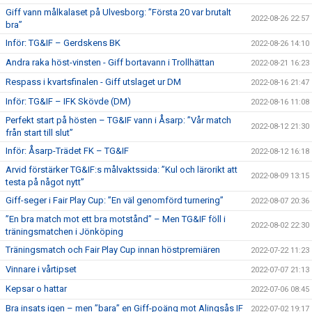
Giff vann målkalaset på Ulvesborg: ”Första 20 var brutalt
2022-08-26 22:57
bra”
Inför: TG&IF – Gerdskens BK
2022-08-26 14:10
Andra raka höst-vinsten - Giff bortavann i Trollhättan
2022-08-21 16:23
Respass i kvartsfinalen - Giff utslaget ur DM
2022-08-16 21:47
Inför: TG&IF – IFK Skövde (DM)
2022-08-16 11:08
Perfekt start på hösten – TG&IF vann i Åsarp: ”Vår match
2022-08-12 21:30
från start till slut”
Inför: Åsarp-Trädet FK – TG&IF
2022-08-12 16:18
Arvid förstärker TG&IF:s målvaktssida: ”Kul och lärorikt att
2022-08-09 13:15
testa på något nytt”
Giff-seger i Fair Play Cup: ”En väl genomförd turnering”
2022-08-07 20:36
”En bra match mot ett bra motstånd” – Men TG&IF föll i
2022-08-02 22:30
träningsmatchen i Jönköping
Träningsmatch och Fair Play Cup innan höstpremiären
2022-07-22 11:23
Vinnare i vårtipset
2022-07-07 21:13
Kepsar o hattar
2022-07-06 08:45
Bra insats igen – men ”bara” en Giff-poäng mot Alingsås IF
2022-07-02 19:17