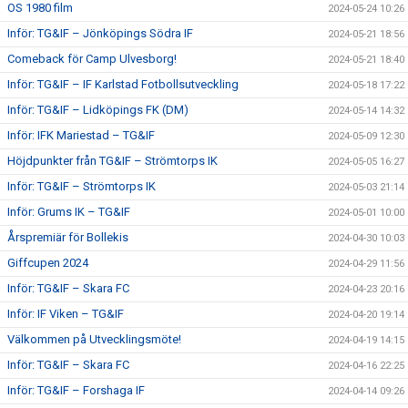
OS 1980 film
2024-05-24 10:26
Inför: TG&IF – Jönköpings Södra IF
2024-05-21 18:56
Comeback för Camp Ulvesborg!
2024-05-21 18:40
Inför: TG&IF – IF Karlstad Fotbollsutveckling
2024-05-18 17:22
Inför: TG&IF – Lidköpings FK (DM)
2024-05-14 14:32
Inför: IFK Mariestad – TG&IF
2024-05-09 12:30
Höjdpunkter från TG&IF – Strömtorps IK
2024-05-05 16:27
Inför: TG&IF – Strömtorps IK
2024-05-03 21:14
Inför: Grums IK – TG&IF
2024-05-01 10:00
Årspremiär för Bollekis
2024-04-30 10:03
Giffcupen 2024
2024-04-29 11:56
Inför: TG&IF – Skara FC
2024-04-23 20:16
Inför: IF Viken – TG&IF
2024-04-20 19:14
Välkommen på Utvecklingsmöte!
2024-04-19 14:15
Inför: TG&IF – Skara FC
2024-04-16 22:25
Inför: TG&IF – Forshaga IF
2024-04-14 09:26