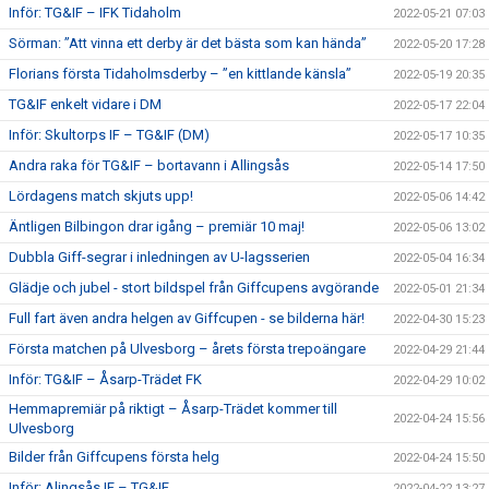
Inför: TG&IF – IFK Tidaholm
2022-05-21 07:03
Sörman: ”Att vinna ett derby är det bästa som kan hända”
2022-05-20 17:28
Florians första Tidaholmsderby – ”en kittlande känsla”
2022-05-19 20:35
TG&IF enkelt vidare i DM
2022-05-17 22:04
Inför: Skultorps IF – TG&IF (DM)
2022-05-17 10:35
Andra raka för TG&IF – bortavann i Allingsås
2022-05-14 17:50
Lördagens match skjuts upp!
2022-05-06 14:42
Äntligen Bilbingon drar igång – premiär 10 maj!
2022-05-06 13:02
Dubbla Giff-segrar i inledningen av U-lagsserien
2022-05-04 16:34
Glädje och jubel - stort bildspel från Giffcupens avgörande
2022-05-01 21:34
Full fart även andra helgen av Giffcupen - se bilderna här!
2022-04-30 15:23
Första matchen på Ulvesborg – årets första trepoängare
2022-04-29 21:44
Inför: TG&IF – Åsarp-Trädet FK
2022-04-29 10:02
Hemmapremiär på riktigt – Åsarp-Trädet kommer till
2022-04-24 15:56
Ulvesborg
Bilder från Giffcupens första helg
2022-04-24 15:50
Inför: Alingsås IF – TG&IF
2022-04-22 13:27