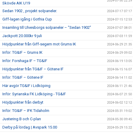
2024-07-30 22:29
Skövde AIK U19
Sedan 1902 , projekt solpaneler.
2024-07-17 07:17
Giff-lagen igång i Gothia Cup
2024-07-15 12:53
Insamling till Ulvesborgs solpaneler – ”Sedan 1902”
2024-07-07 08:01
Jackpott 20.000kr 9 juli
2024-07-03 11:59
Höjdpunkter från Giff-segern mot Grums IK
2024-06-29 21:35
Inför: TG&IF – Grums IK
2024-06-29 09:02
Inför: Forshaga IF – TG&IF
2024-06-19 13:05
Höjdpunkter från TG&IF – Götene IF
2024-06-15 16:07
Inför: TG&IF – Götene IF
2024-06-14 11:02
Här avgör TG&IF i Lidköping
2024-06-11 21:46
Inför: Syrianska FK Lidköping - TG&IF
2024-06-07 21:50
Höjdpunkter från derbyt
2024-06-02 12:12
Inför: TG&IF – IFK Tidaholm
2024-05-31 19:02
Justering B och C-plan
2024-05-30 09:45
Derby på lördag | Avspark 15.00
2024-05-29 15:22