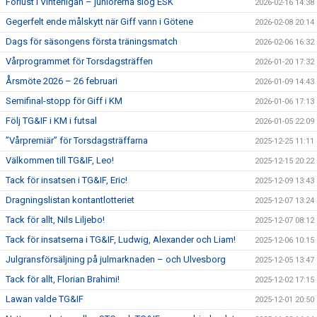
Förlust i Vinterligan – juniorerna slog ESK
2026-02-16 14:38
Gegerfelt ende målskytt när Giff vann i Götene
2026-02-08 20:14
Dags för säsongens första träningsmatch
2026-02-06 16:32
Vårprogrammet för Torsdagsträffen
2026-01-20 17:32
Årsmöte 2026 – 26 februari
2026-01-09 14:43
Semifinal-stopp för Giff i KM
2026-01-06 17:13
Följ TG&IF i KM i futsal
2026-01-05 22:09
”Vårpremiär” för Torsdagsträffarna
2025-12-25 11:11
Välkommen till TG&IF, Leo!
2025-12-15 20:22
Tack för insatsen i TG&IF, Eric!
2025-12-09 13:43
Dragningslistan kontantlotteriet
2025-12-07 13:24
Tack för allt, Nils Liljebo!
2025-12-07 08:12
Tack för insatserna i TG&IF, Ludwig, Alexander och Liam!
2025-12-06 10:15
Julgransförsäljning på julmarknaden – och Ulvesborg
2025-12-05 13:47
Tack för allt, Florian Brahimi!
2025-12-02 17:15
Lawan valde TG&IF
2025-12-01 20:50