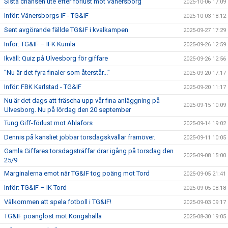
Sista chansen ute efter förlust mot Vänersborg
2025-10-06 17:09
Inför: Vänersborgs IF - TG&IF
2025-10-03 18:12
Sent avgörande fällde TG&IF i kvalkampen
2025-09-27 17:29
Inför: TG&IF – IFK Kumla
2025-09-26 12:59
Ikväll: Quiz på Ulvesborg för giffare
2025-09-26 12:56
”Nu är det fyra finaler som återstår...”
2025-09-20 17:17
Inför: FBK Karlstad - TG&IF
2025-09-20 11:17
Nu är det dags att fräscha upp vår fina anläggning på
2025-09-15 10:09
Ulvesborg. Nu på lördag den 20 september
Tung Giff-förlust mot Ahlafors
2025-09-14 19:02
Dennis på kansliet jobbar torsdagskvällar framöver.
2025-09-11 10:05
Gamla Giffares torsdagsträffar drar igång på torsdag den
2025-09-08 15:00
25/9
Marginalerna emot när TG&IF tog poäng mot Tord
2025-09-05 21:41
Inför: TG&IF – IK Tord
2025-09-05 08:18
Välkommen att spela fotboll i TG&IF!
2025-09-03 09:17
TG&IF poänglöst mot Kongahälla
2025-08-30 19:05