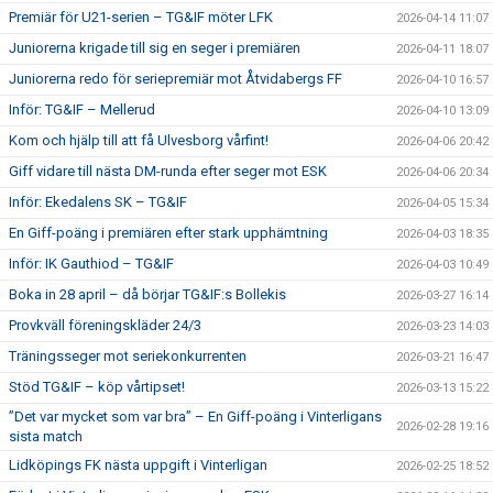
Premiär för U21-serien – TG&IF möter LFK
2026-04-14 11:07
Juniorerna krigade till sig en seger i premiären
2026-04-11 18:07
Juniorerna redo för seriepremiär mot Åtvidabergs FF
2026-04-10 16:57
Inför: TG&IF – Mellerud
2026-04-10 13:09
Kom och hjälp till att få Ulvesborg vårfint!
2026-04-06 20:42
Giff vidare till nästa DM-runda efter seger mot ESK
2026-04-06 20:34
Inför: Ekedalens SK – TG&IF
2026-04-05 15:34
En Giff-poäng i premiären efter stark upphämtning
2026-04-03 18:35
Inför: IK Gauthiod – TG&IF
2026-04-03 10:49
Boka in 28 april – då börjar TG&IF:s Bollekis
2026-03-27 16:14
Provkväll föreningskläder 24/3
2026-03-23 14:03
Träningsseger mot seriekonkurrenten
2026-03-21 16:47
Stöd TG&IF – köp vårtipset!
2026-03-13 15:22
”Det var mycket som var bra” – En Giff-poäng i Vinterligans
2026-02-28 19:16
sista match
Lidköpings FK nästa uppgift i Vinterligan
2026-02-25 18:52