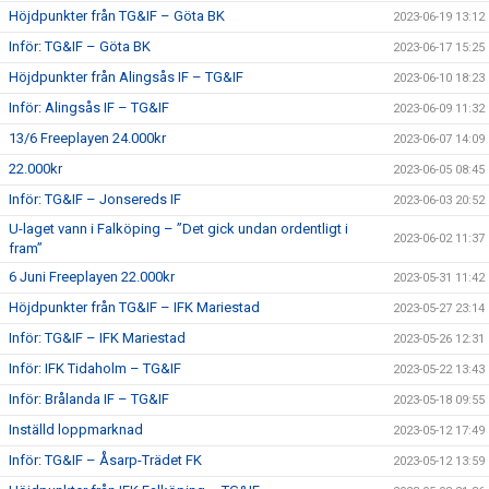
Höjdpunkter från TG&IF – Göta BK
2023-06-19 13:12
Inför: TG&IF – Göta BK
2023-06-17 15:25
Höjdpunkter från Alingsås IF – TG&IF
2023-06-10 18:23
Inför: Alingsås IF – TG&IF
2023-06-09 11:32
13/6 Freeplayen 24.000kr
2023-06-07 14:09
22.000kr
2023-06-05 08:45
Inför: TG&IF – Jonsereds IF
2023-06-03 20:52
U-laget vann i Falköping – ”Det gick undan ordentligt i
2023-06-02 11:37
fram”
6 Juni Freeplayen 22.000kr
2023-05-31 11:42
Höjdpunkter från TG&IF – IFK Mariestad
2023-05-27 23:14
Inför: TG&IF – IFK Mariestad
2023-05-26 12:31
Inför: IFK Tidaholm – TG&IF
2023-05-22 13:43
Inför: Brålanda IF – TG&IF
2023-05-18 09:55
Inställd loppmarknad
2023-05-12 17:49
Inför: TG&IF – Åsarp-Trädet FK
2023-05-12 13:59