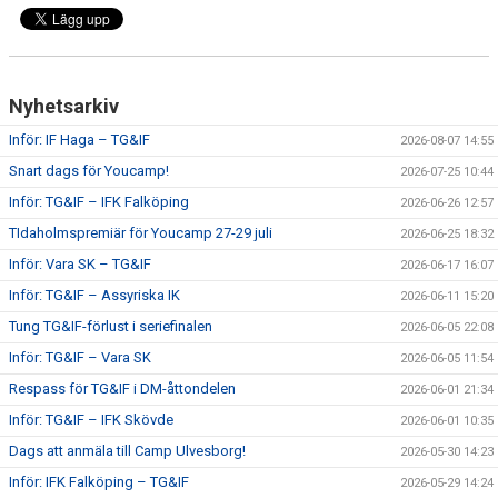
CUPER ARBETSBESKRIVNING
PLANSCHEMA
Nyhetsarkiv
Inför: IF Haga – TG&IF
2026-08-07 14:55
Snart dags för Youcamp!
2026-07-25 10:44
Inför: TG&IF – IFK Falköping
2026-06-26 12:57
TIdaholmspremiär för Youcamp 27-29 juli
2026-06-25 18:32
Inför: Vara SK – TG&IF
2026-06-17 16:07
Inför: TG&IF – Assyriska IK
2026-06-11 15:20
Tung TG&IF-förlust i seriefinalen
2026-06-05 22:08
Inför: TG&IF – Vara SK
2026-06-05 11:54
Respass för TG&IF i DM-åttondelen
2026-06-01 21:34
Inför: TG&IF – IFK Skövde
2026-06-01 10:35
Dags att anmäla till Camp Ulvesborg!
2026-05-30 14:23
Inför: IFK Falköping – TG&IF
2026-05-29 14:24