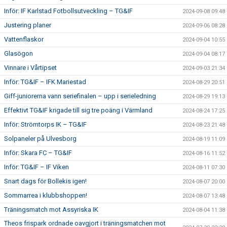
Inför: IF Karlstad Fotbollsutveckling – TG&IF
2024-09-08 09:48
Justering planer
2024-09-06 08:28
Vattenflaskor
2024-09-04 10:55
Glasögon
2024-09-04 08:17
Vinnare i Vårtipset
2024-09-03 21:34
Inför: TG&IF – IFK Mariestad
2024-08-29 20:51
Giff-juniorerna vann seriefinalen – upp i serieledning
2024-08-29 19:13
Effektivt TG&IF krigade till sig tre poäng i Värmland
2024-08-24 17:25
Inför: Strömtorps IK – TG&IF
2024-08-23 21:48
Solpaneler på Ulvesborg
2024-08-19 11:09
Inför: Skara FC – TG&IF
2024-08-16 11:52
Inför: TG&IF – IF Viken
2024-08-11 07:30
Snart dags för Bollekis igen!
2024-08-07 20:00
Sommarrea i klubbshoppen!
2024-08-07 13:48
Träningsmatch mot Assyriska IK
2024-08-04 11:38
Theos frispark ordnade oavgjort i träningsmatchen mot