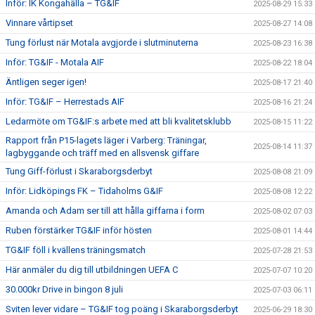
Inför: IK Kongahälla – TG&IF
2025-08-29 15:33
Vinnare vårtipset
2025-08-27 14:08
Tung förlust när Motala avgjorde i slutminuterna
2025-08-23 16:38
Inför: TG&IF - Motala AIF
2025-08-22 18:04
Äntligen seger igen!
2025-08-17 21:40
Inför: TG&IF – Herrestads AIF
2025-08-16 21:24
Ledarmöte om TG&IF:s arbete med att bli kvalitetsklubb
2025-08-15 11:22
Rapport från P15-lagets läger i Varberg: Träningar,
2025-08-14 11:37
lagbyggande och träff med en allsvensk giffare
Tung Giff-förlust i Skaraborgsderbyt
2025-08-08 21:09
Inför: Lidköpings FK – Tidaholms G&IF
2025-08-08 12:22
Amanda och Adam ser till att hålla giffarna i form
2025-08-02 07:03
Ruben förstärker TG&IF inför hösten
2025-08-01 14:44
TG&IF föll i kvällens träningsmatch
2025-07-28 21:53
Här anmäler du dig till utbildningen UEFA C
2025-07-07 10:20
30.000kr Drive in bingon 8 juli
2025-07-03 06:11
Sviten lever vidare – TG&IF tog poäng i Skaraborgsderbyt
2025-06-29 18:30