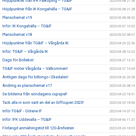
Höjdpunkter från IFK Falköping – TG&IF
2023-05-08 21:36
Höjdpunkter från IK Kongahälla – TG&IF
2023-05-08 21:28
Planschemat v19
2023-05-08 08:32
Inför: IK Kongahälla – TG&IF
2023-05-07 10:55
Planschemat v18
2023-05-02 08:57
Höjdpunkter från TG&IF – Vårgårda IK
2023-04-29 22:36
Inför: TG&IF – Vårgårda IK
2023-04-28 16:52
Dags för Bollekis!
2023-04-27 15:21
TG&IF möter Vårgårda – Välkommen!
2023-04-27 14:09
Äntligen dags för bilbingo i Ekedalen!
2023-04-26 20:58
Ändring av planschemat v17
2023-04-26 08:14
Se bilderna från söndagens cupspel!
2023-04-23 18:51
Tack alla ni som varit en del av Giffcupen 2023!
2023-04-23 18:00
Inför TG&IF - Götene IF
2023-04-14 07:15
Inför: IFK Uddevalla – TG&IF
2023-04-06 11:37
Förlängd anmälningstid till 120-årsfesten
2023-03-24 18:03