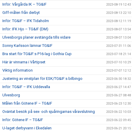
Inför: Vårgårda IK – TG&IF
2023-08-19 12:43
Giff-målen från derbyt
2023-08-13 22:10
Inför: TG&IF – IFK Tidaholm
2023-08-12 11:19
Inför: IFK Hjo – TG&IF (DM)
2023-08-07 13:54
Ulvesborgs planer avstängda tills vidare
2023-08-07 13:04
Sonny Karlsson lämnar TG&IF
2023-07-31 11:06
Bra start för TG&IF:s P16-lag i Gothia Cup
2023-07-18 21:14
Här är vinnarna i Vårtipset
2023-07-10 10:29
Viktig information
2023-07-07 12:12
Justering av vinstplan för ESK/TG&IF:s bilbingo
2023-06-30 18:32
Inför: TG&IF – IFK Uddevalla
2023-06-27 14:47
Ulvesborg
2023-06-27 08:48
Målen från Götene IF – TG&IF
2023-06-23 12:30
Oväntat besök på sex- och sjuåringarnas våravslutning
2023-06-22 10:03
Inför: Götene IF – TG&IF
2023-06-22 09:45
U-laget derbyvann i Ekedalen
2023-06-21 20:15