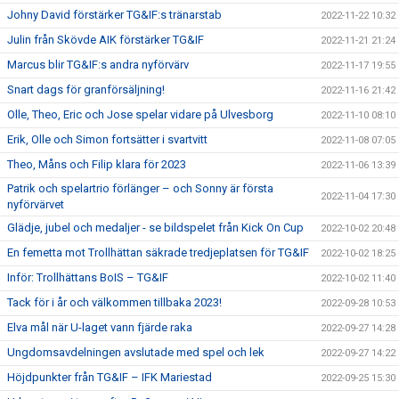
Johny David förstärker TG&IF:s tränarstab
2022-11-22 10:32
Julin från Skövde AIK förstärker TG&IF
2022-11-21 21:24
Marcus blir TG&IF:s andra nyförvärv
2022-11-17 19:55
Snart dags för granförsäljning!
2022-11-16 21:42
Olle, Theo, Eric och Jose spelar vidare på Ulvesborg
2022-11-10 08:10
Erik, Olle och Simon fortsätter i svartvitt
2022-11-08 07:05
Theo, Måns och Filip klara för 2023
2022-11-06 13:39
Patrik och spelartrio förlänger – och Sonny är första
2022-11-04 17:30
nyförvärvet
Glädje, jubel och medaljer - se bildspelet från Kick On Cup
2022-10-02 20:48
En femetta mot Trollhättan säkrade tredjeplatsen för TG&IF
2022-10-02 18:25
Inför: Trollhättans BoIS – TG&IF
2022-10-02 11:40
Tack för i år och välkommen tillbaka 2023!
2022-09-28 10:53
Elva mål när U-laget vann fjärde raka
2022-09-27 14:28
Ungdomsavdelningen avslutade med spel och lek
2022-09-27 14:22
Höjdpunkter från TG&IF – IFK Mariestad
2022-09-25 15:30