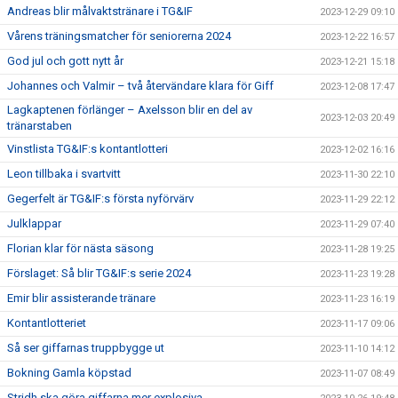
Andreas blir målvaktstränare i TG&IF
2023-12-29 09:10
Vårens träningsmatcher för seniorerna 2024
2023-12-22 16:57
God jul och gott nytt år
2023-12-21 15:18
Johannes och Valmir – två återvändare klara för Giff
2023-12-08 17:47
Lagkaptenen förlänger – Axelsson blir en del av
2023-12-03 20:49
tränarstaben
Vinstlista TG&IF:s kontantlotteri
2023-12-02 16:16
Leon tillbaka i svartvitt
2023-11-30 22:10
Gegerfelt är TG&IF:s första nyförvärv
2023-11-29 22:12
Julklappar
2023-11-29 07:40
Florian klar för nästa säsong
2023-11-28 19:25
Förslaget: Så blir TG&IF:s serie 2024
2023-11-23 19:28
Emir blir assisterande tränare
2023-11-23 16:19
Kontantlotteriet
2023-11-17 09:06
Så ser giffarnas truppbygge ut
2023-11-10 14:12
Bokning Gamla köpstad
2023-11-07 08:49
Stridh ska göra giffarna mer explosiva