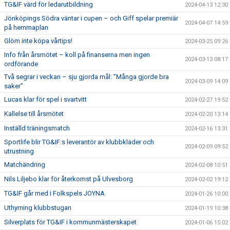
TG&IF värd för ledarutbildning
2024-04-13 12:30
Jönköpings Södra väntar i cupen – och Giff spelar premiär
2024-04-07 14:59
på hemmaplan
Glöm inte köpa vårtips!
2024-03-25 09:26
Info från årsmötet – koll på finanserna men ingen
2024-03-13 08:17
ordförande
Två segrar i veckan – sju gjorda mål: ”Många gjorde bra
2024-03-09 14:09
saker”
Lucas klar för spel i svartvitt
2024-02-27 19:52
Kallelse till årsmötet
2024-02-20 13:14
Inställd träningsmatch
2024-02-16 13:31
Sportlife blir TG&IF:s leverantör av klubbkläder och
2024-02-09 09:52
utrustning
Matchändring
2024-02-08 10:51
Nils Liljebo klar för återkomst på Ulvesborg
2024-02-02 19:12
TG&IF går med i Folkspels JOYNA
2024-01-26 10:00
Uthyrning klubbstugan
2024-01-19 10:38
Silverplats för TG&IF i kommunmästerskapet
2024-01-06 15:02