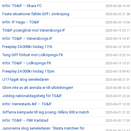
Inför: TG&IF – Skara FC
2025-06-28 14:00
Fasta situationer fällde Giff i Jönköping
2025-06-25 21:38
Inför: IF Haga – TG&IF
2025-06-25 15:06
TG&IF poänglöst mot Vänersborgs IF
2025-06-19 23:17
Inför: TG&IF – Vänersborgs IF
2025-06-19 14:47
Freeplay 24.000kr tisdag 17/6
2025-06-16 18:09
Tung Giff-förlust mot Lidköpings FK
2025-06-13 22:14
Inför: TG&IF – Lidköpings FK
2025-06-13 13:57
Freeplay 24.000kr tisdag 17juni
2025-06-13 09:43
U17-laget slog serieledaren
2025-06-08 21:01
Glöm inte av att anmäla er till utbildningen!
2025-06-08 16:32
Jobbig nationaldagshelg för TG&IF
2025-06-07 22:26
Inför: Herrestads AIF – TG&IF
2025-06-07 12:32
Giffarna kämpade till sig poäng i Måns 300:e match
2025-06-01 21:22
Inför: TG&IF – FBK Karlstad
2025-05-30 17:00
Juniorerna slog serieledaren: ”Bästa matchen för
2025-05-30 11:42