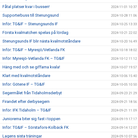
Fåtal platser kvar i bussen!
2024-11-01 10:37
Supporterbuss till Stenungsund
2024-10-28 11:06
Inför: TG&IF – Stenungsunds IF
2024-10-25 13:33
Första kvalmatchen spelas på lördag
2024-10-21 22:02
Stenungsunds IF blir nästa kvalmotståndare
2024-10-20 16:49
Inför: TG&IF – Myresjö/Vetlanda FK
2024-10-18 18:02
Inför: Myresjö-Vetlanda FK – TG&IF
2024-10-12 11:12
Häng med och se giffarna kvala!
2024-10-07 19:57
Klart med kvalmotståndare
2024-10-06 15:40
Inför: Götene IF – TG&IF
2024-10-05 10:50
Segermålet från Tidaholmsderbyt
2024-09-23 21:29
Firandet efter derbysegern
2024-09-21 18:56
Inför: IFK Tidaholm – TG&IF
2024-09-21 11:09
Juniorerna biter sig fast i toppen
2024-09-19 17:17
Inför: TG&IF – Sörstafors-Kolbäck FK
2024-09-14 12:07
Lagens sista träningar
2024-09-10 07:56