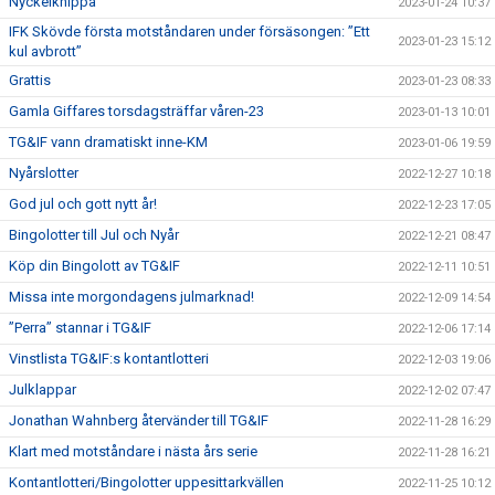
Nyckelknippa
2023-01-24 10:37
IFK Skövde första motståndaren under försäsongen: ”Ett
2023-01-23 15:12
kul avbrott”
Grattis
2023-01-23 08:33
Gamla Giffares torsdagsträffar våren-23
2023-01-13 10:01
TG&IF vann dramatiskt inne-KM
2023-01-06 19:59
Nyårslotter
2022-12-27 10:18
God jul och gott nytt år!
2022-12-23 17:05
Bingolotter till Jul och Nyår
2022-12-21 08:47
Köp din Bingolott av TG&IF
2022-12-11 10:51
Missa inte morgondagens julmarknad!
2022-12-09 14:54
”Perra” stannar i TG&IF
2022-12-06 17:14
Vinstlista TG&IF:s kontantlotteri
2022-12-03 19:06
Julklappar
2022-12-02 07:47
Jonathan Wahnberg återvänder till TG&IF
2022-11-28 16:29
Klart med motståndare i nästa års serie
2022-11-28 16:21
Kontantlotteri/Bingolotter uppesittarkvällen
2022-11-25 10:12