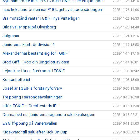
Nytt samarbete mellan STC och TG&IF – ser erbjudandet
2025-11-28 14:14
Isac fick Junorbollen när P18-laget avslutade säsongen
2025-11-26 11:06
Bra motstånd väntar TG&IF i nya Vinterligan
2025-11-25 16:33
Bilos väljer spel på Ulvesborg
2025-11-23 14:40
Julgranar
2025-11-21 11:16
Juniorerna klart för division 1
2025-11-17 18:53
Alexander har bestämt sig för TG&IF
2025-11-14 17:15
Stöd Giff – Köp din Bingolott av oss!
2025-11-14 16:01
Lejon klar för en återkomst i TG&IF
2025-11-06 18:42
Kontantlotteriet
2025-11-03 13:00
Josef är TG&IF:s första nyförvärv
2025-10-30 19:30
Tre poäng i säsongsavslutningen
2025-10-18 16:30
Inför: TG&IF – Grebbestads IF
2025-10-18 11:38
Dramatiskt när juniorerna tog andra raka kvalsegern
2025-10-15 22:21
En Giff-poäng på Vänersvallen
2025-10-11 21:03
Kioskvaror till salu efter Kick On Cup
2025-10-08 08:19