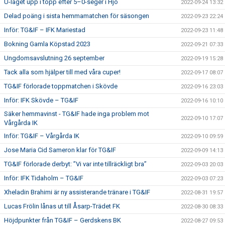
U-laget upp i topp efter 5–0-seger i Hjo
2022-09-24 13:32
Delad poäng i sista hemmamatchen för säsongen
2022-09-23 22:24
Inför: TG&IF – IFK Mariestad
2022-09-23 11:48
Bokning Gamla Köpstad 2023
2022-09-21 07:33
Ungdomsavslutning 26 september
2022-09-19 15:28
Tack alla som hjälper till med våra cuper!
2022-09-17 08:07
TG&IF förlorade toppmatchen i Skövde
2022-09-16 23:03
Inför: IFK Skövde – TG&IF
2022-09-16 10:10
Säker hemmavinst - TG&IF hade inga problem mot
2022-09-10 17:07
Vårgårda IK
Inför: TG&IF – Vårgårda IK
2022-09-10 09:59
Jose Maria Cid Sameron klar för TG&IF
2022-09-09 14:13
TG&IF förlorade derbyt: ”Vi var inte tillräckligt bra”
2022-09-03 20:03
Inför: IFK Tidaholm – TG&IF
2022-09-03 07:23
Xheladin Brahimi är ny assisterande tränare i TG&IF
2022-08-31 19:57
Lucas Frölin lånas ut till Åsarp-Trädet FK
2022-08-30 08:33
Höjdpunkter från TG&IF – Gerdskens BK
2022-08-27 09:53