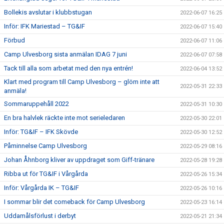
Bollekis avslutar i klubbstugan
2022-06-07 16:25
Inför: IFK Mariestad – TG&IF
2022-06-07 15:40
Förbud
2022-06-07 11:06
Camp Ulvesborg sista anmälan IDAG 7 juni
2022-06-07 07:58
Tack till alla som arbetat med den nya entrén!
2022-06-04 13:52
Klart med program till Camp Ulvesborg – glöm inte att
2022-05-31 22:33
anmäla!
Sommaruppehåll 2022
2022-05-31 10:30
En bra halvlek räckte inte mot serieledaren
2022-05-30 22:01
Inför: TG&IF – IFK Skövde
2022-05-30 12:52
Påminnelse Camp Ulvesborg
2022-05-29 08:16
Johan Åhnborg kliver av uppdraget som Giff-tränare
2022-05-28 19:28
Ribba ut för TG&IF i Vårgårda
2022-05-26 15:34
Inför: Vårgårda IK – TG&IF
2022-05-26 10:16
I sommar blir det comeback för Camp Ulvesborg
2022-05-23 16:14
Uddamålsförlust i derbyt
2022-05-21 21:34