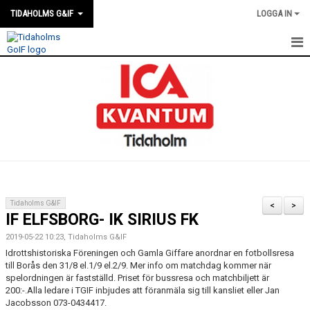
TIDAHOLMS G&IF
LOGGA IN
HEM
FÖRENINGSKALENDERN
NYHETER
KLUBBSTUGAN
KONTAKT
Tidaholms G&IF
<
>
IF ELFSBORG- IK SIRIUS FK
FÖRENINGEN
2019-05-22 10:23, Tidaholms G&IF
SOUVENIRER
Idrottshistoriska Föreningen och Gamla Giffare anordnar en fotbollsresa
till Borås den 31/8 el.1/9 el.2/9. Mer info om matchdag kommer när
spelordningen är fastställd. Priset för bussresa och matchbiljett är
GAMLA GIFFS TORSDAGSTRÄFFAR
200:-.Alla ledare i TGIF inbjudes att föranmäla sig till kansliet eller Jan
Jacobsson 073-0434417.
MATCHER