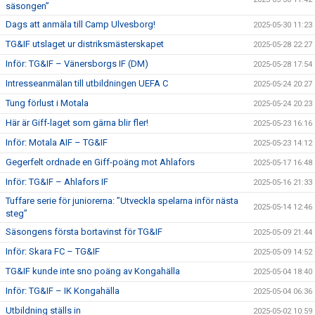
säsongen”
Dags att anmäla till Camp Ulvesborg!
2025-05-30 11:23
TG&IF utslaget ur distriksmästerskapet
2025-05-28 22:27
Inför: TG&IF – Vänersborgs IF (DM)
2025-05-28 17:54
Intresseanmälan till utbildningen UEFA C
2025-05-24 20:27
Tung förlust i Motala
2025-05-24 20:23
Här är Giff-laget som gärna blir fler!
2025-05-23 16:16
Inför: Motala AIF – TG&IF
2025-05-23 14:12
Gegerfelt ordnade en Giff-poäng mot Ahlafors
2025-05-17 16:48
Inför: TG&IF – Ahlafors IF
2025-05-16 21:33
Tuffare serie för juniorerna: ”Utveckla spelarna inför nästa
2025-05-14 12:46
steg”
Säsongens första bortavinst för TG&IF
2025-05-09 21:44
Inför: Skara FC – TG&IF
2025-05-09 14:52
TG&IF kunde inte sno poäng av Kongahälla
2025-05-04 18:40
Inför: TG&IF – IK Kongahälla
2025-05-04 06:36
Utbildning ställs in
2025-05-02 10:59