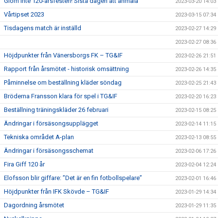
Glöm inte 120-årsfesten! Sista dagen att anmäla
2023-03-20 14:03
Vårtipset 2023
2023-03-15 07:34
Tisdagens match är inställd
2023-02-27 14:29
2023-02-27 08:36
Höjdpunkter från Vänersborgs FK – TG&IF
2023-02-26 21:51
Rapport från årsmötet - historisk omsättning
2023-02-26 14:35
Påminnelse om beställning kläder söndag
2023-02-25 21:43
Bröderna Fransson klara för spel i TG&IF
2023-02-20 16:23
Beställning träningskläder 26 februari
2023-02-15 08:25
Ändringar i försäsongsupplägget
2023-02-14 11:15
Tekniska området A-plan
2023-02-13 08:55
Ändringar i försäsongsschemat
2023-02-06 17:26
Fira Giff 120 år
2023-02-04 12:24
Elofsson blir giffare: ”Det är en fin fotbollspelare”
2023-02-01 16:46
Höjdpunkter från IFK Skövde – TG&IF
2023-01-29 14:34
Dagordning årsmötet
2023-01-29 11:35