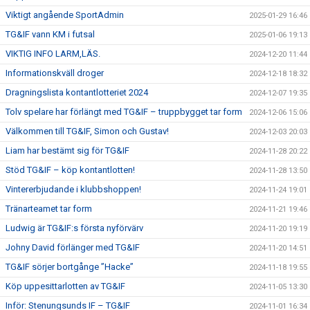
Viktigt angående SportAdmin
2025-01-29 16:46
TG&IF vann KM i futsal
2025-01-06 19:13
VIKTIG INFO LARM,LÄS.
2024-12-20 11:44
Informationskväll droger
2024-12-18 18:32
Dragningslista kontantlotteriet 2024
2024-12-07 19:35
Tolv spelare har förlängt med TG&IF – truppbygget tar form
2024-12-06 15:06
Välkommen till TG&IF, Simon och Gustav!
2024-12-03 20:03
Liam har bestämt sig för TG&IF
2024-11-28 20:22
Stöd TG&IF – köp kontantlotten!
2024-11-28 13:50
Vintererbjudande i klubbshoppen!
2024-11-24 19:01
Tränarteamet tar form
2024-11-21 19:46
Ludwig är TG&IF:s första nyförvärv
2024-11-20 19:19
Johny David förlänger med TG&IF
2024-11-20 14:51
TG&IF sörjer bortgånge ”Hacke”
2024-11-18 19:55
Köp uppesittarlotten av TG&IF
2024-11-05 13:30
Inför: Stenungsunds IF – TG&IF
2024-11-01 16:34