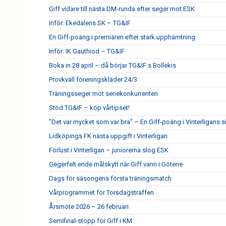
Giff vidare till nästa DM-runda efter seger mot ESK
Inför: Ekedalens SK – TG&IF
En Giff-poäng i premiären efter stark upphämtning
Inför: IK Gauthiod – TG&IF
Boka in 28 april – då börjar TG&IF:s Bollekis
Provkväll föreningskläder 24/3
Träningsseger mot seriekonkurrenten
Stöd TG&IF – köp vårtipset!
”Det var mycket som var bra” – En Giff-poäng i Vinterligans 
Lidköpings FK nästa uppgift i Vinterligan
Förlust i Vinterligan – juniorerna slog ESK
Gegerfelt ende målskytt när Giff vann i Götene
Dags för säsongens första träningsmatch
Vårprogrammet för Torsdagsträffen
Årsmöte 2026 – 26 februari
Semifinal-stopp för Giff i KM