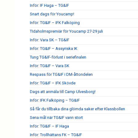
Inför: IF Haga – TG&IF
Snart dags för Youcamp!
Inför: TG&IF – IFK Falköping
TIdaholmspremiär för Youcamp 27-29 juli
Inför: Vara SK – TG&IF
Inför: TG&IF – Assyriska IK
Tung TG&IF-förlust i seriefinalen
Inför: TG&IF – Vara SK
Respass för TG&IF i DM-åttondelen
Inför: TG&IF – IFK Skövde
Dags att anmäla till Camp Ulvesborg!
Inför: IFK Falköping – TG&IF
Så får du tillbaka dina glömda saker efter Klassbollen
Sena mål när TG&IF vann stort
Inför: TG&IF – IF Haga
Inför: Trollhättans FK – TG&IF