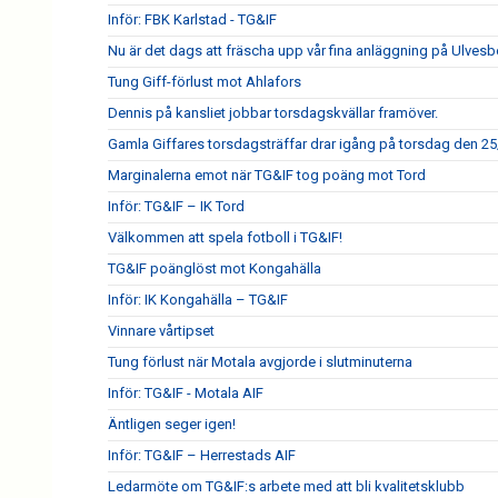
Inför: FBK Karlstad - TG&IF
Nu är det dags att fräscha upp vår fina anläggning på Ulves
Tung Giff-förlust mot Ahlafors
Dennis på kansliet jobbar torsdagskvällar framöver.
Gamla Giffares torsdagsträffar drar igång på torsdag den 25
Marginalerna emot när TG&IF tog poäng mot Tord
Inför: TG&IF – IK Tord
Välkommen att spela fotboll i TG&IF!
TG&IF poänglöst mot Kongahälla
Inför: IK Kongahälla – TG&IF
Vinnare vårtipset
Tung förlust när Motala avgjorde i slutminuterna
Inför: TG&IF - Motala AIF
Äntligen seger igen!
Inför: TG&IF – Herrestads AIF
Ledarmöte om TG&IF:s arbete med att bli kvalitetsklubb