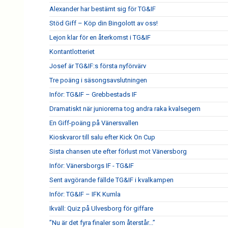
Alexander har bestämt sig för TG&IF
Stöd Giff – Köp din Bingolott av oss!
Lejon klar för en återkomst i TG&IF
Kontantlotteriet
Josef är TG&IF:s första nyförvärv
Tre poäng i säsongsavslutningen
Inför: TG&IF – Grebbestads IF
Dramatiskt när juniorerna tog andra raka kvalsegern
En Giff-poäng på Vänersvallen
Kioskvaror till salu efter Kick On Cup
Sista chansen ute efter förlust mot Vänersborg
Inför: Vänersborgs IF - TG&IF
Sent avgörande fällde TG&IF i kvalkampen
Inför: TG&IF – IFK Kumla
Ikväll: Quiz på Ulvesborg för giffare
”Nu är det fyra finaler som återstår...”