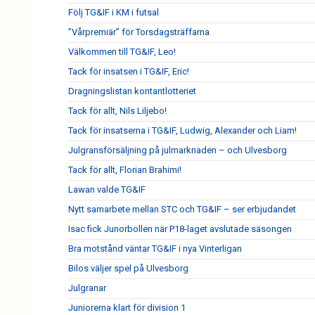
Följ TG&IF i KM i futsal
”Vårpremiär” för Torsdagsträffarna
Välkommen till TG&IF, Leo!
Tack för insatsen i TG&IF, Eric!
Dragningslistan kontantlotteriet
Tack för allt, Nils Liljebo!
Tack för insatserna i TG&IF, Ludwig, Alexander och Liam!
Julgransförsäljning på julmarknaden – och Ulvesborg
Tack för allt, Florian Brahimi!
Lawan valde TG&IF
Nytt samarbete mellan STC och TG&IF – ser erbjudandet
Isac fick Junorbollen när P18-laget avslutade säsongen
Bra motstånd väntar TG&IF i nya Vinterligan
Bilos väljer spel på Ulvesborg
Julgranar
Juniorerna klart för division 1