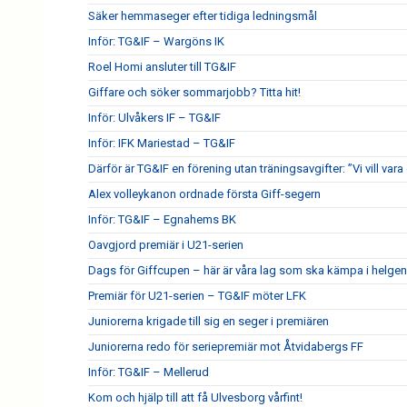
Säker hemmaseger efter tidiga ledningsmål
Inför: TG&IF – Wargöns IK
Roel Homi ansluter till TG&IF
Giffare och söker sommarjobb? Titta hit!
Inför: Ulvåkers IF – TG&IF
Inför: IFK Mariestad – TG&IF
Därför är TG&IF en förening utan träningsavgifter: ”Vi vill vara 
Alex volleykanon ordnade första Giff-segern
Inför: TG&IF – Egnahems BK
Oavgjord premiär i U21-serien
Dags för Giffcupen – här är våra lag som ska kämpa i helgen
Premiär för U21-serien – TG&IF möter LFK
Juniorerna krigade till sig en seger i premiären
Juniorerna redo för seriepremiär mot Åtvidabergs FF
Inför: TG&IF – Mellerud
Kom och hjälp till att få Ulvesborg vårfint!