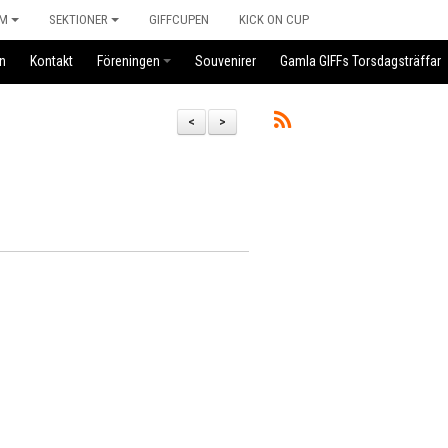
M
SEKTIONER
GIFFCUPEN
KICK ON CUP
n
Kontakt
Föreningen
Souvenirer
Gamla GIFFs Torsdagsträffar
<
>