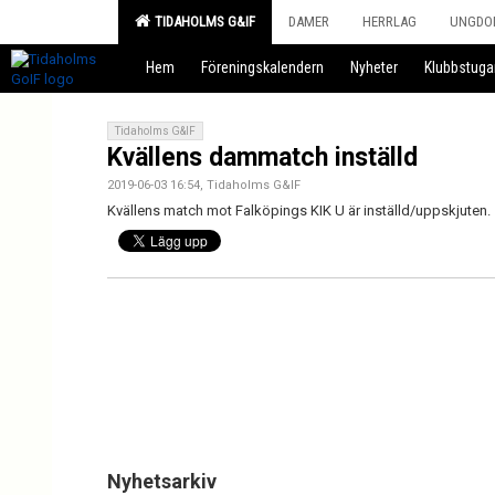
TIDAHOLMS G&IF
DAMER
HERRLAG
UNGDO
Hem
Föreningskalendern
Nyheter
Klubbstuga
Tidaholms G&IF
Kvällens dammatch inställd
2019-06-03 16:54, Tidaholms G&IF
Kvällens match mot Falköpings KIK U är inställd/uppskjuten.
Nyhetsarkiv