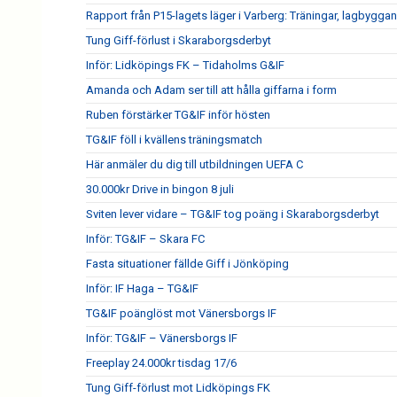
Rapport från P15-lagets läger i Varberg: Träningar, lagbygga
Tung Giff-förlust i Skaraborgsderbyt
Inför: Lidköpings FK – Tidaholms G&IF
Amanda och Adam ser till att hålla giffarna i form
Ruben förstärker TG&IF inför hösten
TG&IF föll i kvällens träningsmatch
Här anmäler du dig till utbildningen UEFA C
30.000kr Drive in bingon 8 juli
Sviten lever vidare – TG&IF tog poäng i Skaraborgsderbyt
Inför: TG&IF – Skara FC
Fasta situationer fällde Giff i Jönköping
Inför: IF Haga – TG&IF
TG&IF poänglöst mot Vänersborgs IF
Inför: TG&IF – Vänersborgs IF
Freeplay 24.000kr tisdag 17/6
Tung Giff-förlust mot Lidköpings FK