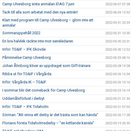
Camp Ulvesborg sista anmälan IDAG 7 juni
2022-06-07 07:58
Tack till alla som arbetat med den nya entrén!
2022-06-04 13:52
Klart med program till Camp Ulvesborg – glöm inte att
2022-05-31 22:33
anmäla!
Sommaruppehåll 2022
2022-05-31 10:30
En bra halvlek räckte inte mot serieledaren
2022-05-30 22:01
Inför: TG&IF – IFK Skövde
2022-05-30 12:52
Påminnelse Camp Ulvesborg
2022-05-29 08:16
Johan Åhnborg kliver av uppdraget som Giff-tränare
2022-05-28 19:28
Ribba ut för TG&IF i Vårgårda
2022-05-26 15:34
Inför: Vårgårda IK – TG&IF
2022-05-26 10:16
I sommar blir det comeback för Camp Ulvesborg
2022-05-23 16:14
Uddamålsförlust i derbyt
2022-05-21 21:34
Inför: TG&IF – IFK Tidaholm
2022-05-21 07:03
Sörman: ”Att vinna ett derby är det bästa som kan hända”
2022-05-20 17:28
Florians första Tidaholmsderby – ”en kittlande känsla”
2022-05-19 20:35