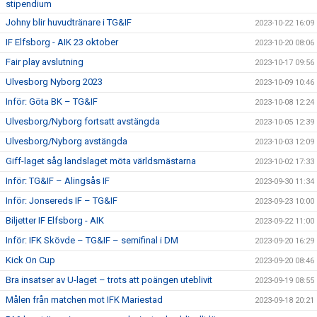
stipendium
Johny blir huvudtränare i TG&IF
2023-10-22 16:09
IF Elfsborg - AIK 23 oktober
2023-10-20 08:06
Fair play avslutning
2023-10-17 09:56
Ulvesborg Nyborg 2023
2023-10-09 10:46
Inför: Göta BK – TG&IF
2023-10-08 12:24
Ulvesborg/Nyborg fortsatt avstängda
2023-10-05 12:39
Ulvesborg/Nyborg avstängda
2023-10-03 12:09
Giff-laget såg landslaget möta världsmästarna
2023-10-02 17:33
Inför: TG&IF – Alingsås IF
2023-09-30 11:34
Inför: Jonsereds IF – TG&IF
2023-09-23 10:00
Biljetter IF Elfsborg - AIK
2023-09-22 11:00
Inför: IFK Skövde – TG&IF – semifinal i DM
2023-09-20 16:29
Kick On Cup
2023-09-20 08:46
Bra insatser av U-laget – trots att poängen uteblivit
2023-09-19 08:55
Målen från matchen mot IFK Mariestad
2023-09-18 20:21