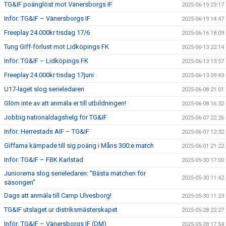
TG&IF poänglöst mot Vänersborgs IF
2025-06-19 23:17
Inför: TG&IF – Vänersborgs IF
2025-06-19 14:47
Freeplay 24.000kr tisdag 17/6
2025-06-16 18:09
Tung Giff-förlust mot Lidköpings FK
2025-06-13 22:14
Inför: TG&IF – Lidköpings FK
2025-06-13 13:57
Freeplay 24.000kr tisdag 17juni
2025-06-13 09:43
U17-laget slog serieledaren
2025-06-08 21:01
Glöm inte av att anmäla er till utbildningen!
2025-06-08 16:32
Jobbig nationaldagshelg för TG&IF
2025-06-07 22:26
Inför: Herrestads AIF – TG&IF
2025-06-07 12:32
Giffarna kämpade till sig poäng i Måns 300:e match
2025-06-01 21:22
Inför: TG&IF – FBK Karlstad
2025-05-30 17:00
Juniorerna slog serieledaren: ”Bästa matchen för
2025-05-30 11:42
säsongen”
Dags att anmäla till Camp Ulvesborg!
2025-05-30 11:23
TG&IF utslaget ur distriksmästerskapet
2025-05-28 22:27
Inför: TG&IF – Vänersborgs IF (DM)
2025-05-28 17:54