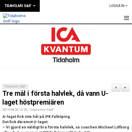
TIDAHOLMS G&IF
LOGGA IN
HEM
FÖRENINGSKALENDERN
NYHETER
KLUBBSTUGAN
KONTAKT
Tidaholms G&IF
<
>
Tre mål i första halvlek, då vann U-
FÖRENINGEN
laget höstpremiären
SOUVENIRER
2019-08-06 10:33, Tidaholms G&IF
A-laget fick inte hål på IFK Falköping.
GAMLA GIFFS TORSDAGSTRÄFFAR
Det fick däremot U-laget.
– Vi gjord en väldigt bra första halvlek, sa coachen Michael Löfborg
MATCHER