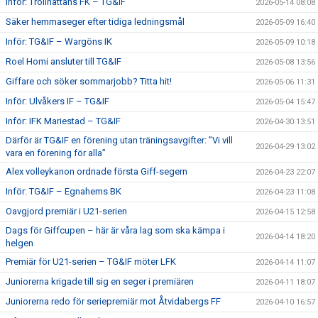
Inför: Trollhättans FK – TG&IF
2026-05-14 08:08
Säker hemmaseger efter tidiga ledningsmål
2026-05-09 16:40
Inför: TG&IF – Wargöns IK
2026-05-09 10:18
Roel Homi ansluter till TG&IF
2026-05-08 13:56
Giffare och söker sommarjobb? Titta hit!
2026-05-06 11:31
Inför: Ulvåkers IF – TG&IF
2026-05-04 15:47
Inför: IFK Mariestad – TG&IF
2026-04-30 13:51
Därför är TG&IF en förening utan träningsavgifter: ”Vi vill
2026-04-29 13:02
vara en förening för alla”
Alex volleykanon ordnade första Giff-segern
2026-04-23 22:07
Inför: TG&IF – Egnahems BK
2026-04-23 11:08
Oavgjord premiär i U21-serien
2026-04-15 12:58
Dags för Giffcupen – här är våra lag som ska kämpa i
2026-04-14 18:20
helgen
Premiär för U21-serien – TG&IF möter LFK
2026-04-14 11:07
Juniorerna krigade till sig en seger i premiären
2026-04-11 18:07
Juniorerna redo för seriepremiär mot Åtvidabergs FF
2026-04-10 16:57