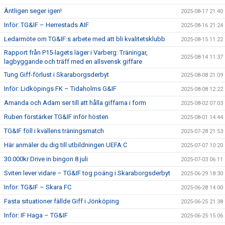
Äntligen seger igen!
2025-08-17 21:40
Inför: TG&IF – Herrestads AIF
2025-08-16 21:24
Ledarmöte om TG&IF:s arbete med att bli kvalitetsklubb
2025-08-15 11:22
Rapport från P15-lagets läger i Varberg: Träningar,
2025-08-14 11:37
lagbyggande och träff med en allsvensk giffare
Tung Giff-förlust i Skaraborgsderbyt
2025-08-08 21:09
Inför: Lidköpings FK – Tidaholms G&IF
2025-08-08 12:22
Amanda och Adam ser till att hålla giffarna i form
2025-08-02 07:03
Ruben förstärker TG&IF inför hösten
2025-08-01 14:44
TG&IF föll i kvällens träningsmatch
2025-07-28 21:53
Här anmäler du dig till utbildningen UEFA C
2025-07-07 10:20
30.000kr Drive in bingon 8 juli
2025-07-03 06:11
Sviten lever vidare – TG&IF tog poäng i Skaraborgsderbyt
2025-06-29 18:30
Inför: TG&IF – Skara FC
2025-06-28 14:00
Fasta situationer fällde Giff i Jönköping
2025-06-25 21:38
Inför: IF Haga – TG&IF
2025-06-25 15:06