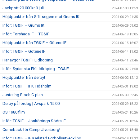
Jackpott 20.000kr 9 juli
2024-07-03 11:59
Höjdpunkter från Giff-segern mot Grums IK
2024-06-29 21:35
Inför: TG&IF – Grums IK
2024-06-29 09:02
Inför: Forshaga IF – TG&IF
2024-06-19 13:05
Höjdpunkter från TG&IF – Götene IF
2024-06-15 16:07
Inför: TG&IF – Götene IF
2024-06-14 11:02
Här avgör TG&IF i Lidköping
2024-06-11 21:46
Inför: Syrianska FK Lidköping - TG&IF
2024-06-07 21:50
Höjdpunkter från derbyt
2024-06-02 12:12
Inför: TG&IF – IFK Tidaholm
2024-05-31 19:02
Justering B och C-plan
2024-05-30 09:45
Derby på lördag | Avspark 15.00
2024-05-29 15:22
OS 1980 film
2024-05-24 10:26
Inför: TG&IF – Jönköpings Södra IF
2024-05-21 18:56
Comeback för Camp Ulvesborg!
2024-05-21 18:40
Inför: TG&IF – IF Karlstad Fotbollsutveckling
2024-05-18 17:22