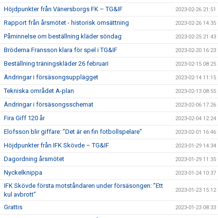
Höjdpunkter från Vänersborgs FK – TG&IF
2023-02-26 21:51
Rapport från årsmötet - historisk omsättning
2023-02-26 14:35
Påminnelse om beställning kläder söndag
2023-02-25 21:43
Bröderna Fransson klara för spel i TG&IF
2023-02-20 16:23
Beställning träningskläder 26 februari
2023-02-15 08:25
Ändringar i försäsongsupplägget
2023-02-14 11:15
Tekniska området A-plan
2023-02-13 08:55
Ändringar i försäsongsschemat
2023-02-06 17:26
Fira Giff 120 år
2023-02-04 12:24
Elofsson blir giffare: ”Det är en fin fotbollspelare”
2023-02-01 16:46
Höjdpunkter från IFK Skövde – TG&IF
2023-01-29 14:34
Dagordning årsmötet
2023-01-29 11:35
Nyckelknippa
2023-01-24 10:37
IFK Skövde första motståndaren under försäsongen: ”Ett
2023-01-23 15:12
kul avbrott”
Grattis
2023-01-23 08:33