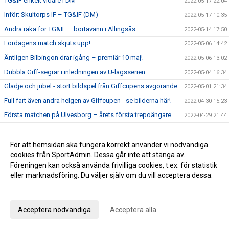
TG&IF enkelt vidare i DM
2022-05-17 22:04
Inför: Skultorps IF – TG&IF (DM)
2022-05-17 10:35
Andra raka för TG&IF – bortavann i Allingsås
2022-05-14 17:50
Lördagens match skjuts upp!
2022-05-06 14:42
Äntligen Bilbingon drar igång – premiär 10 maj!
2022-05-06 13:02
Dubbla Giff-segrar i inledningen av U-lagsserien
2022-05-04 16:34
Glädje och jubel - stort bildspel från Giffcupens avgörande
2022-05-01 21:34
Full fart även andra helgen av Giffcupen - se bilderna här!
2022-04-30 15:23
Första matchen på Ulvesborg – årets första trepoängare
2022-04-29 21:44
Inför: TG&IF – Åsarp-Trädet FK
2022-04-29 10:02
Hemmapremiär på riktigt – Åsarp-Trädet kommer till
För att hemsidan ska fungera korrekt använder vi nödvändiga
2022-04-24 15:56
Ulvesborg
cookies från SportAdmin. Dessa går inte att stänga av.
Föreningen kan också använda frivilliga cookies, t.ex. för statistik
Bilder från Giffcupens första helg
2022-04-24 15:50
eller marknadsföring. Du väljer själv om du vill acceptera dessa.
Inför: Alingsås IF – TG&IF
2022-04-22 13:27
Anpassa dina val
Sent mål räddade en poäng i hemmapremiären
2022-04-15 16:08
Inför: TG&IF – Brålanda IF
Acceptera nödvändiga
Acceptera alla
2022-04-15 11:09
Ny tid på hemmapremiären
2022-04-11 19:33