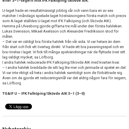
efter 3–1-segern mot IFK Falköping/Skövde AIK.
U-laget hade en resultatmässigt jobbig vår och vann bara en av sex
CUPER ARBETSBESKRIVNING
matcher. I måndags spelade laget höstsäsongens första match och precis
som A-laget ställdes U-laget mot IFK Falköping (och Skövde AIK).
PLANSCHEMA
Hemma på Ulvesborg gjorde giffarna tre mål under den första halvleken.
Lukas Svensson, Mikael Axelsson och Alexander Fredriksson stod för
målen.
– Det var en väldigt bra första halvlek från vår sida. Vi var hetare än dem
från start och fick ett övertag direkt. Vi hade ett bra passningsspel och en
bra rörelse i laget. Vi fick till många spelvändningar när de flyttade över sitt
lag väldigt mycket, sa Löfborg.
I andra halvlek reducerade IFK Falköping/Skövde AIK med kvarten kvar.
– I andra halvlek breddade de sitt lag lite mer och jämnade ut spelet en del.
Vi var inte riktigt så heta i andra halvlek samtidigt som de förbättrade sig.
Även om de gjorde ett reduceringsmål var det aldrig någon fara för segern,
sa Löfborg.
TG&IF U – IFK Falköping/Skövde AIK 3–1 (3–0)