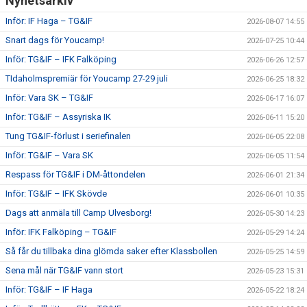
Nyhetsarkiv
Inför: IF Haga – TG&IF
2026-08-07 14:55
Snart dags för Youcamp!
2026-07-25 10:44
Inför: TG&IF – IFK Falköping
2026-06-26 12:57
TIdaholmspremiär för Youcamp 27-29 juli
2026-06-25 18:32
Inför: Vara SK – TG&IF
2026-06-17 16:07
Inför: TG&IF – Assyriska IK
2026-06-11 15:20
Tung TG&IF-förlust i seriefinalen
2026-06-05 22:08
Inför: TG&IF – Vara SK
2026-06-05 11:54
Respass för TG&IF i DM-åttondelen
2026-06-01 21:34
Inför: TG&IF – IFK Skövde
2026-06-01 10:35
Dags att anmäla till Camp Ulvesborg!
2026-05-30 14:23
Inför: IFK Falköping – TG&IF
2026-05-29 14:24
Så får du tillbaka dina glömda saker efter Klassbollen
2026-05-25 14:59
Sena mål när TG&IF vann stort
2026-05-23 15:31
Inför: TG&IF – IF Haga
2026-05-22 18:24