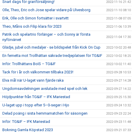
Snart dags för granförsäljning!
2022-11-16 21:42
Olle, Theo, Eric och Jose spelar vidare på Ulvesborg
2022-11-10 08:10
Erik, Olle och Simon fortsätter i svartvitt
2022-11-08 07:05
Theo, Måns och Filip klara för 2023
2022-11-06 13:39
Patrik och spelartrio förlänger – och Sonny är första
2022-11-04 17:30
nyförvärvet
Glädje, jubel och medaljer - se bildspelet från Kick On Cup
2022-10-02 20:48
En femetta mot Trollhättan säkrade tredjeplatsen för TG&IF
2022-10-02 18:25
Inför: Trollhättans BoIS – TG&IF
2022-10-02 11:40
Tack för i år och välkommen tillbaka 2023!
2022-09-28 10:53
Elva mål när U-laget vann fjärde raka
2022-09-27 14:28
Ungdomsavdelningen avslutade med spel och lek
2022-09-27 14:22
Höjdpunkter från TG&IF – IFK Mariestad
2022-09-25 15:30
U-laget upp i topp efter 5–0-seger i Hjo
2022-09-24 13:32
Delad poäng i sista hemmamatchen för säsongen
2022-09-23 22:24
Inför: TG&IF – IFK Mariestad
2022-09-23 11:48
Bokning Gamla Köpstad 2023
2022-09-21 07:33