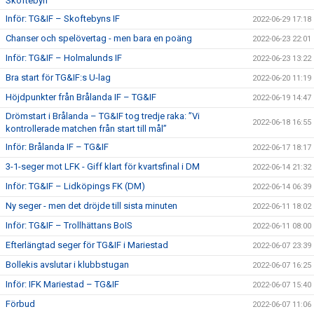
Skoftebyn
Inför: TG&IF – Skoftebyns IF
2022-06-29 17:18
Chanser och spelövertag - men bara en poäng
2022-06-23 22:01
Inför: TG&IF – Holmalunds IF
2022-06-23 13:22
Bra start för TG&IF:s U-lag
2022-06-20 11:19
Höjdpunkter från Brålanda IF – TG&IF
2022-06-19 14:47
Drömstart i Brålanda – TG&IF tog tredje raka: ”Vi
2022-06-18 16:55
kontrollerade matchen från start till mål”
Inför: Brålanda IF – TG&IF
2022-06-17 18:17
3-1-seger mot LFK - Giff klart för kvartsfinal i DM
2022-06-14 21:32
Inför: TG&IF – Lidköpings FK (DM)
2022-06-14 06:39
Ny seger - men det dröjde till sista minuten
2022-06-11 18:02
Inför: TG&IF – Trollhättans BoIS
2022-06-11 08:00
Efterlängtad seger för TG&IF i Mariestad
2022-06-07 23:39
Bollekis avslutar i klubbstugan
2022-06-07 16:25
Inför: IFK Mariestad – TG&IF
2022-06-07 15:40
Förbud
2022-06-07 11:06