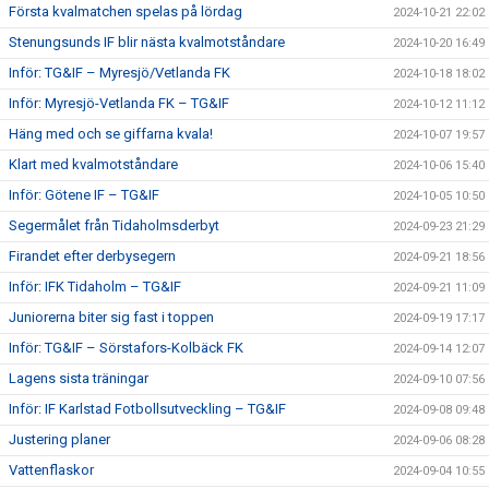
Första kvalmatchen spelas på lördag
2024-10-21 22:02
Stenungsunds IF blir nästa kvalmotståndare
2024-10-20 16:49
Inför: TG&IF – Myresjö/Vetlanda FK
2024-10-18 18:02
Inför: Myresjö-Vetlanda FK – TG&IF
2024-10-12 11:12
Häng med och se giffarna kvala!
2024-10-07 19:57
Klart med kvalmotståndare
2024-10-06 15:40
Inför: Götene IF – TG&IF
2024-10-05 10:50
Segermålet från Tidaholmsderbyt
2024-09-23 21:29
Firandet efter derbysegern
2024-09-21 18:56
Inför: IFK Tidaholm – TG&IF
2024-09-21 11:09
Juniorerna biter sig fast i toppen
2024-09-19 17:17
Inför: TG&IF – Sörstafors-Kolbäck FK
2024-09-14 12:07
Lagens sista träningar
2024-09-10 07:56
Inför: IF Karlstad Fotbollsutveckling – TG&IF
2024-09-08 09:48
Justering planer
2024-09-06 08:28
Vattenflaskor
2024-09-04 10:55