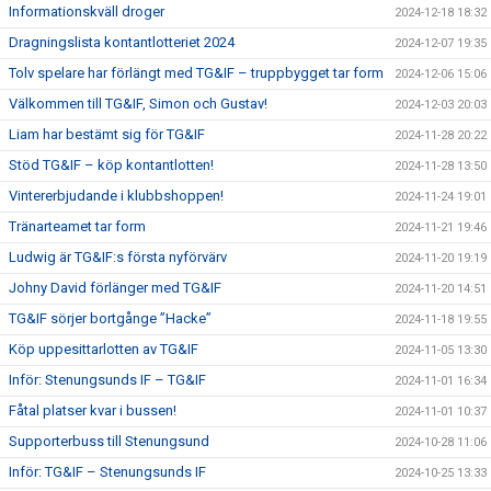
Informationskväll droger
2024-12-18 18:32
Dragningslista kontantlotteriet 2024
2024-12-07 19:35
Tolv spelare har förlängt med TG&IF – truppbygget tar form
2024-12-06 15:06
Välkommen till TG&IF, Simon och Gustav!
2024-12-03 20:03
Liam har bestämt sig för TG&IF
2024-11-28 20:22
Stöd TG&IF – köp kontantlotten!
2024-11-28 13:50
Vintererbjudande i klubbshoppen!
2024-11-24 19:01
Tränarteamet tar form
2024-11-21 19:46
Ludwig är TG&IF:s första nyförvärv
2024-11-20 19:19
Johny David förlänger med TG&IF
2024-11-20 14:51
TG&IF sörjer bortgånge ”Hacke”
2024-11-18 19:55
Köp uppesittarlotten av TG&IF
2024-11-05 13:30
Inför: Stenungsunds IF – TG&IF
2024-11-01 16:34
Fåtal platser kvar i bussen!
2024-11-01 10:37
Supporterbuss till Stenungsund
2024-10-28 11:06
Inför: TG&IF – Stenungsunds IF
2024-10-25 13:33