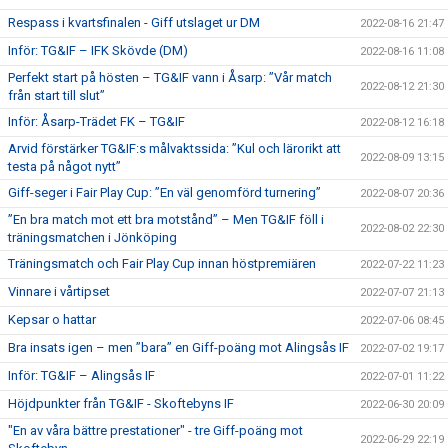
Respass i kvartsfinalen - Giff utslaget ur DM
2022-08-16 21:47
Inför: TG&IF – IFK Skövde (DM)
2022-08-16 11:08
Perfekt start på hösten – TG&IF vann i Åsarp: ”Vår match
2022-08-12 21:30
från start till slut”
Inför: Åsarp-Trädet FK – TG&IF
2022-08-12 16:18
Arvid förstärker TG&IF:s målvaktssida: ”Kul och lärorikt att
2022-08-09 13:15
testa på något nytt”
Giff-seger i Fair Play Cup: ”En väl genomförd turnering”
2022-08-07 20:36
”En bra match mot ett bra motstånd” – Men TG&IF föll i
2022-08-02 22:30
träningsmatchen i Jönköping
Träningsmatch och Fair Play Cup innan höstpremiären
2022-07-22 11:23
Vinnare i vårtipset
2022-07-07 21:13
Kepsar o hattar
2022-07-06 08:45
Bra insats igen – men ”bara” en Giff-poäng mot Alingsås IF
2022-07-02 19:17
Inför: TG&IF – Alingsås IF
2022-07-01 11:22
Höjdpunkter från TG&IF - Skoftebyns IF
2022-06-30 20:09
"En av våra bättre prestationer" - tre Giff-poäng mot
2022-06-29 22:19