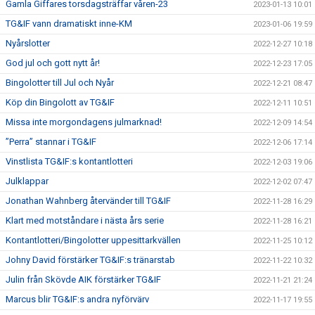
Gamla Giffares torsdagsträffar våren-23
2023-01-13 10:01
TG&IF vann dramatiskt inne-KM
2023-01-06 19:59
Nyårslotter
2022-12-27 10:18
God jul och gott nytt år!
2022-12-23 17:05
Bingolotter till Jul och Nyår
2022-12-21 08:47
Köp din Bingolott av TG&IF
2022-12-11 10:51
Missa inte morgondagens julmarknad!
2022-12-09 14:54
”Perra” stannar i TG&IF
2022-12-06 17:14
Vinstlista TG&IF:s kontantlotteri
2022-12-03 19:06
Julklappar
2022-12-02 07:47
Jonathan Wahnberg återvänder till TG&IF
2022-11-28 16:29
Klart med motståndare i nästa års serie
2022-11-28 16:21
Kontantlotteri/Bingolotter uppesittarkvällen
2022-11-25 10:12
Johny David förstärker TG&IF:s tränarstab
2022-11-22 10:32
Julin från Skövde AIK förstärker TG&IF
2022-11-21 21:24
Marcus blir TG&IF:s andra nyförvärv
2022-11-17 19:55