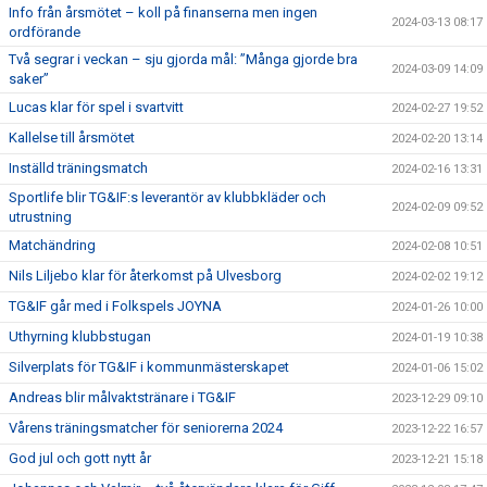
Info från årsmötet – koll på finanserna men ingen
2024-03-13 08:17
ordförande
Två segrar i veckan – sju gjorda mål: ”Många gjorde bra
2024-03-09 14:09
saker”
Lucas klar för spel i svartvitt
2024-02-27 19:52
Kallelse till årsmötet
2024-02-20 13:14
Inställd träningsmatch
2024-02-16 13:31
Sportlife blir TG&IF:s leverantör av klubbkläder och
2024-02-09 09:52
utrustning
Matchändring
2024-02-08 10:51
Nils Liljebo klar för återkomst på Ulvesborg
2024-02-02 19:12
TG&IF går med i Folkspels JOYNA
2024-01-26 10:00
Uthyrning klubbstugan
2024-01-19 10:38
Silverplats för TG&IF i kommunmästerskapet
2024-01-06 15:02
Andreas blir målvaktstränare i TG&IF
2023-12-29 09:10
Vårens träningsmatcher för seniorerna 2024
2023-12-22 16:57
God jul och gott nytt år
2023-12-21 15:18