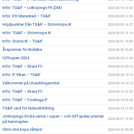
Inför: TG&IF – Lidköpings FK (DM)
2024-05-14 14:32
Inför: IFK Mariestad – TG&IF
2024-05-09 12:30
Höjdpunkter från TG&IF – Strömtorps IK
2024-05-05 16:27
Inför: TG&IF – Strömtorps IK
2024-05-03 21:14
Inför: Grums IK – TG&IF
2024-05-01 10:00
Årspremiär för Bollekis
2024-04-30 10:03
Giffcupen 2024
2024-04-29 11:56
Inför: TG&IF – Skara FC
2024-04-23 20:16
Inför: IF Viken – TG&IF
2024-04-20 19:14
Välkommen på Utvecklingsmöte!
2024-04-19 14:15
Inför: TG&IF – Skara FC
2024-04-16 22:25
Inför: TG&IF – Forshaga IF
2024-04-14 09:26
TG&IF värd för ledarutbildning
2024-04-13 12:30
Jönköpings Södra väntar i cupen – och Giff spelar premiär
2024-04-07 14:59
på hemmaplan
Glöm inte köpa vårtips!
2024-03-25 09:26