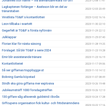
Johannes och Valmir – två återvändare klara för Giff
2023-12-08 17:47
Lagkaptenen förlänger – Axelsson blir en del av
2023-12-03 20:49
tränarstaben
Vinstlista TG&IF:s kontantlotteri
2023-12-02 16:16
Leon tillbaka i svartvitt
2023-11-30 22:10
Gegerfelt är TG&IF:s första nyförvärv
2023-11-29 22:12
Julklappar
2023-11-29 07:40
Florian klar för nästa säsong
2023-11-28 19:25
Förslaget: Så blir TG&IF:s serie 2024
2023-11-23 19:28
Emir blir assisterande tränare
2023-11-23 16:19
Kontantlotteriet
2023-11-17 09:06
Så ser giffarnas truppbygge ut
2023-11-10 14:12
Bokning Gamla köpstad
2023-11-07 08:49
Stridh ska göra giffarna mer explosiva
2023-10-26 19:48
Jubileumsträff 1000 Torsdagsträffen
2023-10-26 12:13
130 giffare såg allsvensk guldstrid i Borås
2023-10-24 17:28
Giffcupens organisation fick kultur- och fritidsnämndens
2023-10-22 17:16