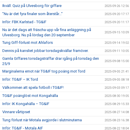
Ikväll: Quiz på Ulvesborg för giffare
2025-09-26 12:56
”Nu är det fyra finaler som återstår...”
2025-09-20 17:17
Inför: FBK Karlstad - TG&IF
2025-09-20 11:17
Nu är det dags att fräscha upp vår fina anläggning på
2025-09-15 10:09
Ulvesborg. Nu på lördag den 20 september
Tung Giff-förlust mot Ahlafors
2025-09-14 19:02
Dennis på kansliet jobbar torsdagskvällar framöver.
2025-09-11 10:05
Gamla Giffares torsdagsträffar drar igång på torsdag den
2025-09-08 15:00
25/9
Marginalerna emot när TG&IF tog poäng mot Tord
2025-09-05 21:41
Inför: TG&IF – IK Tord
2025-09-05 08:18
Välkommen att spela fotboll i TG&IF!
2025-09-03 09:17
TG&IF poänglöst mot Kongahälla
2025-08-30 19:05
Inför: IK Kongahälla – TG&IF
2025-08-29 15:33
Vinnare vårtipset
2025-08-27 14:08
Tung förlust när Motala avgjorde i slutminuterna
2025-08-23 16:38
Inför: TG&IF - Motala AIF
2025-08-22 18:04