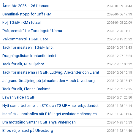
Årsmöte 2026 – 26 februari
2026-01-09 14:43
Semifinal-stopp för Giff i KM
2026-01-06 17:13
Följ TG&IF i KM i futsal
2026-01-05 22:09
”Vårpremiär” för Torsdagsträffarna
2025-12-25 11:11
Välkommen till TG&IF, Leo!
2025-12-15 20:22
Tack för insatsen i TG&IF, Eric!
2025-12-09 13:43
Dragningslistan kontantlotteriet
2025-12-07 13:24
Tack för allt, Nils Liljebo!
2025-12-07 08:12
Tack för insatserna i TG&IF, Ludwig, Alexander och Liam!
2025-12-06 10:15
Julgransförsäljning på julmarknaden – och Ulvesborg
2025-12-05 13:47
Tack för allt, Florian Brahimi!
2025-12-02 17:15
Lawan valde TG&IF
2025-12-01 20:50
Nytt samarbete mellan STC och TG&IF – ser erbjudandet
2025-11-28 14:14
Isac fick Junorbollen när P18-laget avslutade säsongen
2025-11-26 11:06
Bra motstånd väntar TG&IF i nya Vinterligan
2025-11-25 16:33
Bilos väljer spel på Ulvesborg
2025-11-23 14:40