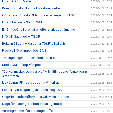
Inför: TG&IF – Mellerud
2026-04-10 13:09
Kom och hjälp till att få Ulvesborg vårfint!
2026-04-06 20:42
Giff vidare till nästa DM-runda efter seger mot ESK
2026-04-06 20:34
Inför: Ekedalens SK – TG&IF
2026-04-05 15:34
En Giff-poäng i premiären efter stark upphämtning
2026-04-03 18:35
Inför: IK Gauthiod – TG&IF
2026-04-03 10:49
Boka in 28 april – då börjar TG&IF:s Bollekis
2026-03-27 16:14
Provkväll föreningskläder 24/3
2026-03-23 14:03
Träningsseger mot seriekonkurrenten
2026-03-21 16:47
Stöd TG&IF – köp vårtipset!
2026-03-13 15:22
”Det var mycket som var bra” – En Giff-poäng i Vinterligans
2026-02-28 19:16
sista match
Lidköpings FK nästa uppgift i Vinterligan
2026-02-25 18:52
Förlust i Vinterligan – juniorerna slog ESK
2026-02-16 14:38
Gegerfelt ende målskytt när Giff vann i Götene
2026-02-08 20:14
Dags för säsongens första träningsmatch
2026-02-06 16:32
Vårprogrammet för Torsdagsträffen
2026-01-20 17:32