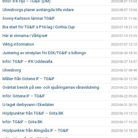
Inför: IFK Hjo – TG&IF (DM)
2023-08-07 13:54
Ulvesborgs planer avstängda tills vidare
2023-08-07 13:04
Sonny Karlsson lämnar TG&IF
2023-07-31 11:06
Bra start för TG&IF:s P16-lag i Gothia Cup
2023-07-18 21:14
Här är vinnarna i Vårtipset
2023-07-10 10:29
Viktig information
2023-07-07 12:12
Justering av vinstplan för ESK/TG&IF:s bilbingo
2023-06-30 18:32
Inför: TG&IF – IFK Uddevalla
2023-06-27 14:47
Ulvesborg
2023-06-27 08:48
Målen från Götene IF – TG&IF
2023-06-23 12:30
Oväntat besök på sex- och sjuåringarnas våravslutning
2023-06-22 10:03
Inför: Götene IF – TG&IF
2023-06-22 09:45
U-laget derbyvann i Ekedalen
2023-06-21 20:15
Höjdpunkter från TG&IF – Göta BK
2023-06-19 13:12
Inför: TG&IF – Göta BK
2023-06-17 15:25
Höjdpunkter från Alingsås IF – TG&IF
2023-06-10 18:23