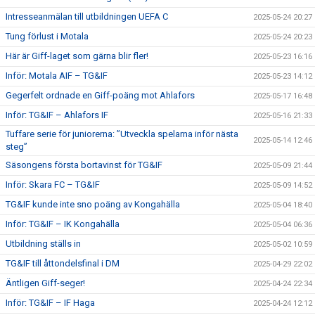
Intresseanmälan till utbildningen UEFA C
2025-05-24 20:27
Tung förlust i Motala
2025-05-24 20:23
Här är Giff-laget som gärna blir fler!
2025-05-23 16:16
Inför: Motala AIF – TG&IF
2025-05-23 14:12
Gegerfelt ordnade en Giff-poäng mot Ahlafors
2025-05-17 16:48
Inför: TG&IF – Ahlafors IF
2025-05-16 21:33
Tuffare serie för juniorerna: ”Utveckla spelarna inför nästa
2025-05-14 12:46
steg”
Säsongens första bortavinst för TG&IF
2025-05-09 21:44
Inför: Skara FC – TG&IF
2025-05-09 14:52
TG&IF kunde inte sno poäng av Kongahälla
2025-05-04 18:40
Inför: TG&IF – IK Kongahälla
2025-05-04 06:36
Utbildning ställs in
2025-05-02 10:59
TG&IF till åttondelsfinal i DM
2025-04-29 22:02
Äntligen Giff-seger!
2025-04-24 22:34
Inför: TG&IF – IF Haga
2025-04-24 12:12