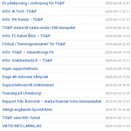
En påskpoäng i Jönköping för TG&IF
2025-04-18 15:41
Inför: IK Tord - TG&IF
2025-04-17 20:11
Inför: IFK Kumla – TG&IF
2025-04-12 07:31
TG&IF vidare till nästa runda i DM-slutspelet
2025-04-08 22:37
Inför: FC Kabel Åttio – TG&IF
2025-04-08 15:54
Förlust i ”hemmapremiären” för TG&IF
2025-04-04 22:45
Inför: TG&IF – Vänersborgs FK
2025-04-04 13:55
Inför: Grebbestads IF – TG&IF
2025-03-29 10:12
Ingen supporterbuss
2025-03-28 19:06
Dags att redovisa Vårtipset
2025-03-24 19:04
Supporterbuss till Grebbestad
2025-03-24 18:55
Fixardag på Ulvesborg!
2025-03-23 12:29
Rapport från årsmötet – starka finanser trots minusresultat
2025-02-28 12:51
Viktigt angående SportAdmin
2025-01-29 16:46
TG&IF vann KM i futsal
2025-01-06 19:13
VIKTIG INFO LARM,LÄS.
2024-12-20 11:44