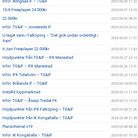
Inför: Alingsås IF – TG&IF
2023-06-09 11:32
13/6 Freeplayen 24.000kr
2023-06-07 14:09
22.000kr
2023-06-05 08:45
Inför: TG&IF – Jonsereds IF
2023-06-03 20:52
U-laget vann i Falköping – ”Det gick undan ordentligt i
2023-06-02 11:37
fram”
6 Juni Freeplayen 22.000kr
2023-05-31 11:42
Höjdpunkter från TG&IF – IFK Mariestad
2023-05-27 23:14
Inför: TG&IF – IFK Mariestad
2023-05-26 12:31
Inför: IFK Tidaholm – TG&IF
2023-05-22 13:43
Inför: Brålanda IF – TG&IF
2023-05-18 09:55
Inställd loppmarknad
2023-05-12 17:49
Inför: TG&IF – Åsarp-Trädet FK
2023-05-12 13:59
Höjdpunkter från IFK Falköping – TG&IF
2023-05-08 21:36
Höjdpunkter från IK Kongahälla – TG&IF
2023-05-08 21:28
Planschemat v19
2023-05-08 08:32
Inför: IK Kongahälla – TG&IF
2023-05-07 10:55