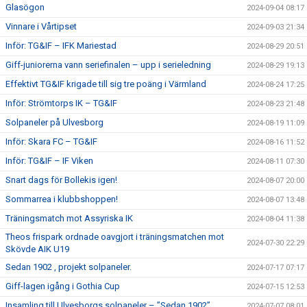
Glasögon
2024-09-04 08:17
Vinnare i Vårtipset
2024-09-03 21:34
Inför: TG&IF – IFK Mariestad
2024-08-29 20:51
Giff-juniorerna vann seriefinalen – upp i serieledning
2024-08-29 19:13
Effektivt TG&IF krigade till sig tre poäng i Värmland
2024-08-24 17:25
Inför: Strömtorps IK – TG&IF
2024-08-23 21:48
Solpaneler på Ulvesborg
2024-08-19 11:09
Inför: Skara FC – TG&IF
2024-08-16 11:52
Inför: TG&IF – IF Viken
2024-08-11 07:30
Snart dags för Bollekis igen!
2024-08-07 20:00
Sommarrea i klubbshoppen!
2024-08-07 13:48
Träningsmatch mot Assyriska IK
2024-08-04 11:38
Theos frispark ordnade oavgjort i träningsmatchen mot
2024-07-30 22:29
Skövde AIK U19
Sedan 1902 , projekt solpaneler.
2024-07-17 07:17
Giff-lagen igång i Gothia Cup
2024-07-15 12:53
Insamling till Ulvesborgs solpaneler – ”Sedan 1902”
2024-07-07 08:01