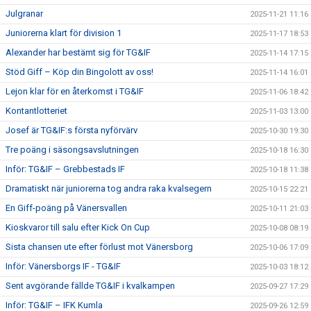
Julgranar
2025-11-21 11:16
Juniorerna klart för division 1
2025-11-17 18:53
Alexander har bestämt sig för TG&IF
2025-11-14 17:15
Stöd Giff – Köp din Bingolott av oss!
2025-11-14 16:01
Lejon klar för en återkomst i TG&IF
2025-11-06 18:42
Kontantlotteriet
2025-11-03 13:00
Josef är TG&IF:s första nyförvärv
2025-10-30 19:30
Tre poäng i säsongsavslutningen
2025-10-18 16:30
Inför: TG&IF – Grebbestads IF
2025-10-18 11:38
Dramatiskt när juniorerna tog andra raka kvalsegern
2025-10-15 22:21
En Giff-poäng på Vänersvallen
2025-10-11 21:03
Kioskvaror till salu efter Kick On Cup
2025-10-08 08:19
Sista chansen ute efter förlust mot Vänersborg
2025-10-06 17:09
Inför: Vänersborgs IF - TG&IF
2025-10-03 18:12
Sent avgörande fällde TG&IF i kvalkampen
2025-09-27 17:29
Inför: TG&IF – IFK Kumla
2025-09-26 12:59