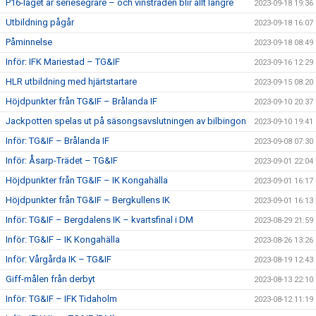
P16-laget är seriesegrare – och vinstraden blir allt längre
2023-09-18 19:36
Utbildning pågår
2023-09-18 16:07
Påminnelse
2023-09-18 08:49
Inför: IFK Mariestad – TG&IF
2023-09-16 12:29
HLR utbildning med hjärtstartare
2023-09-15 08:20
Höjdpunkter från TG&IF – Brålanda IF
2023-09-10 20:37
Jackpotten spelas ut på säsongsavslutningen av bilbingon
2023-09-10 19:41
Inför: TG&IF – Brålanda IF
2023-09-08 07:30
Inför: Åsarp-Trädet – TG&IF
2023-09-01 22:04
Höjdpunkter från TG&IF – IK Kongahälla
2023-09-01 16:17
Höjdpunkter från TG&IF – Bergkullens IK
2023-09-01 16:13
Inför: TG&IF – Bergdalens IK – kvartsfinal i DM
2023-08-29 21:59
Inför: TG&IF – IK Kongahälla
2023-08-26 13:26
Inför: Vårgårda IK – TG&IF
2023-08-19 12:43
Giff-målen från derbyt
2023-08-13 22:10
Inför: TG&IF – IFK Tidaholm
2023-08-12 11:19