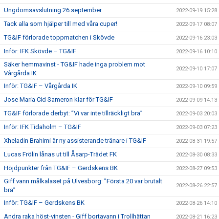
Ungdomsavslutning 26 september
2022-09-19 15:28
Tack alla som hjälper till med våra cuper!
2022-09-17 08:07
TG&IF förlorade toppmatchen i Skövde
2022-09-16 23:03
Inför: IFK Skövde – TG&IF
2022-09-16 10:10
Säker hemmavinst - TG&IF hade inga problem mot
2022-09-10 17:07
Vårgårda IK
Inför: TG&IF – Vårgårda IK
2022-09-10 09:59
Jose Maria Cid Sameron klar för TG&IF
2022-09-09 14:13
TG&IF förlorade derbyt: ”Vi var inte tillräckligt bra”
2022-09-03 20:03
Inför: IFK Tidaholm – TG&IF
2022-09-03 07:23
Xheladin Brahimi är ny assisterande tränare i TG&IF
2022-08-31 19:57
Lucas Frölin lånas ut till Åsarp-Trädet FK
2022-08-30 08:33
Höjdpunkter från TG&IF – Gerdskens BK
2022-08-27 09:53
Giff vann målkalaset på Ulvesborg: ”Första 20 var brutalt
2022-08-26 22:57
bra”
Inför: TG&IF – Gerdskens BK
2022-08-26 14:10
Andra raka höst-vinsten - Giff bortavann i Trollhättan
2022-08-21 16:23