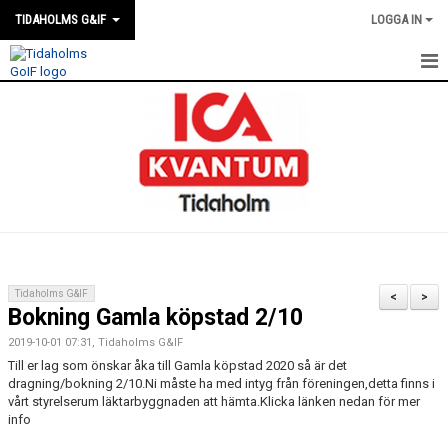
TIDAHOLMS G&IF
LOGGA IN
HEM
FÖRENINGSKALENDERN
NYHETER
KLUBBSTUGAN
KONTAKT
Tidaholms G&IF
<
>
Bokning Gamla köpstad 2/10
FÖRENINGEN
2019-10-01 07:31, Tidaholms G&IF
SOUVENIRER
Till er lag som önskar åka till Gamla köpstad 2020 så är det
dragning/bokning 2/10.Ni måste ha med intyg från föreningen,detta finns i
vårt styrelserum läktarbyggnaden att hämta.Klicka länken nedan för mer
GAMLA GIFFS TORSDAGSTRÄFFAR
info
MATCHER