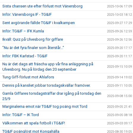
Sista chansen ute efter förlust mot Vänersborg
2025-10-06 17:09
Inför: Vänersborgs IF - TG&IF
2025-10-03 18:12
Sent avgörande fällde TG&IF i kvalkampen
2025-09-27 17:29
Inför: TG&IF – IFK Kumla
2025-09-26 12:59
Ikväll: Quiz på Ulvesborg för giffare
2025-09-26 12:56
”Nu är det fyra finaler som återstår...”
2025-09-20 17:17
Inför: FBK Karlstad - TG&IF
2025-09-20 11:17
Nu är det dags att fräscha upp vår fina anläggning på
2025-09-15 10:09
Ulvesborg. Nu på lördag den 20 september
Tung Giff-förlust mot Ahlafors
2025-09-14 19:02
Dennis på kansliet jobbar torsdagskvällar framöver.
2025-09-11 10:05
Gamla Giffares torsdagsträffar drar igång på torsdag den
2025-09-08 15:00
25/9
Marginalerna emot när TG&IF tog poäng mot Tord
2025-09-05 21:41
Inför: TG&IF – IK Tord
2025-09-05 08:18
Välkommen att spela fotboll i TG&IF!
2025-09-03 09:17
TG&IF poänglöst mot Kongahälla
2025-08-30 19:05