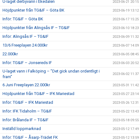
U-laget derbyvann i Ekedalen
2023-06-21 20:15
Höjdpunkter från TG&IF – Göta BK
2023-06-19 13:12
Inför: TG&IF – Göta BK
2023-06-17 15:25
Höjdpunkter från Alingsås IF – TG&IF
2023-06-10 18:23
Inför: Alingsås IF – TG&IF
2023-06-09 11:32
13/6 Freeplayen 24.000kr
2023-06-07 14:09
22.000kr
2023-06-05 08:45
Inför: TG&IF – Jonsereds IF
2023-06-03 20:52
U-laget vann i Falköping – ”Det gick undan ordentligt i
2023-06-02 11:37
fram”
6 Juni Freeplayen 22.000kr
2023-05-31 11:42
Höjdpunkter från TG&IF – IFK Mariestad
2023-05-27 23:14
Inför: TG&IF – IFK Mariestad
2023-05-26 12:31
Inför: IFK Tidaholm – TG&IF
2023-05-22 13:43
Inför: Brålanda IF – TG&IF
2023-05-18 09:55
Inställd loppmarknad
2023-05-12 17:49
Inför: TG&IF – Åsarp-Trädet FK
2023-05-12 13:59