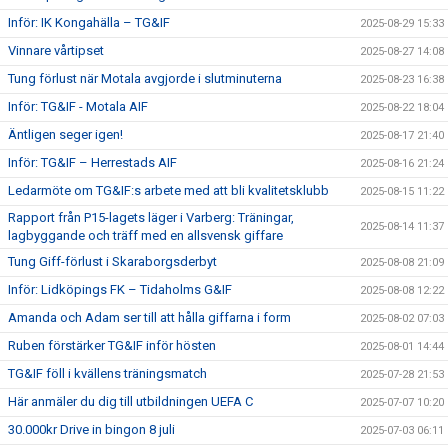
Inför: IK Kongahälla – TG&IF
2025-08-29 15:33
Vinnare vårtipset
2025-08-27 14:08
Tung förlust när Motala avgjorde i slutminuterna
2025-08-23 16:38
Inför: TG&IF - Motala AIF
2025-08-22 18:04
Äntligen seger igen!
2025-08-17 21:40
Inför: TG&IF – Herrestads AIF
2025-08-16 21:24
Ledarmöte om TG&IF:s arbete med att bli kvalitetsklubb
2025-08-15 11:22
Rapport från P15-lagets läger i Varberg: Träningar,
2025-08-14 11:37
lagbyggande och träff med en allsvensk giffare
Tung Giff-förlust i Skaraborgsderbyt
2025-08-08 21:09
Inför: Lidköpings FK – Tidaholms G&IF
2025-08-08 12:22
Amanda och Adam ser till att hålla giffarna i form
2025-08-02 07:03
Ruben förstärker TG&IF inför hösten
2025-08-01 14:44
TG&IF föll i kvällens träningsmatch
2025-07-28 21:53
Här anmäler du dig till utbildningen UEFA C
2025-07-07 10:20
30.000kr Drive in bingon 8 juli
2025-07-03 06:11