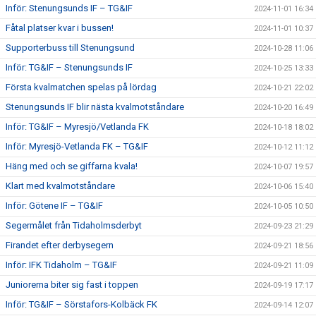
Inför: Stenungsunds IF – TG&IF
2024-11-01 16:34
Fåtal platser kvar i bussen!
2024-11-01 10:37
Supporterbuss till Stenungsund
2024-10-28 11:06
Inför: TG&IF – Stenungsunds IF
2024-10-25 13:33
Första kvalmatchen spelas på lördag
2024-10-21 22:02
Stenungsunds IF blir nästa kvalmotståndare
2024-10-20 16:49
Inför: TG&IF – Myresjö/Vetlanda FK
2024-10-18 18:02
Inför: Myresjö-Vetlanda FK – TG&IF
2024-10-12 11:12
Häng med och se giffarna kvala!
2024-10-07 19:57
Klart med kvalmotståndare
2024-10-06 15:40
Inför: Götene IF – TG&IF
2024-10-05 10:50
Segermålet från Tidaholmsderbyt
2024-09-23 21:29
Firandet efter derbysegern
2024-09-21 18:56
Inför: IFK Tidaholm – TG&IF
2024-09-21 11:09
Juniorerna biter sig fast i toppen
2024-09-19 17:17
Inför: TG&IF – Sörstafors-Kolbäck FK
2024-09-14 12:07