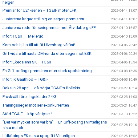
helgen
Premiär för U21-serien – TG&IF möter LFK
2026-04-14 11:07
Juniorerna krigade till sig en seger i premiären
2026-04-11 18:07
Juniorerna redo för seriepremiär mot Åtvidabergs FF
2026-04-10 16:57
Inför: TG&IF – Mellerud
2026-04-10 13:09
Kom och hjälp till att få Ulvesborg vårfint!
2026-04-06 20:42
Giff vidare till nästa DM-runda efter seger mot ESK
2026-04-06 20:34
Inför: Ekedalens SK – TG&IF
2026-04-05 15:34
En Giff-poäng i premiären efter stark upphämtning
2026-04-03 18:35
Inför: IK Gauthiod – TG&IF
2026-04-03 10:49
Boka in 28 april – då börjar TG&IF:s Bollekis
2026-03-27 16:14
Provkväll föreningskläder 24/3
2026-03-23 14:03
Träningsseger mot seriekonkurrenten
2026-03-21 16:47
Stöd TG&IF – köp vårtipset!
2026-03-13 15:22
”Det var mycket som var bra” – En Giff-poäng i Vinterligans
2026-02-28 19:16
sista match
Lidköpings FK nästa uppgift i Vinterligan
2026-02-25 18:52