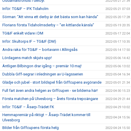
Uddamålsförlust i derbyt
2022-05-21 21:34
Inför: TG&IF – IFK Tidaholm
2022-05-21 07:03
Sörman: ”Att vinna ett derby är det bästa som kan hända”
2022-05-20 17:28
Florians första Tidaholmsderby – ”en kittlande känsla”
2022-05-19 20:35
TG&IF enkelt vidare i DM
2022-05-17 22:04
Inför: Skultorps IF – TG&IF (DM)
2022-05-17 10:35
Andra raka för TG&IF – bortavann i Allingsås
2022-05-14 17:50
Lördagens match skjuts upp!
2022-05-06 14:42
Äntligen Bilbingon drar igång – premiär 10 maj!
2022-05-06 13:02
Dubbla Giff-segrar i inledningen av U-lagsserien
2022-05-04 16:34
Glädje och jubel - stort bildspel från Giffcupens avgörande
2022-05-01 21:34
Full fart även andra helgen av Giffcupen - se bilderna här!
2022-04-30 15:23
Första matchen på Ulvesborg – årets första trepoängare
2022-04-29 21:44
Inför: TG&IF – Åsarp-Trädet FK
2022-04-29 10:02
Hemmapremiär på riktigt – Åsarp-Trädet kommer till
2022-04-24 15:56
Ulvesborg
Bilder från Giffcupens första helg
2022-04-24 15:50