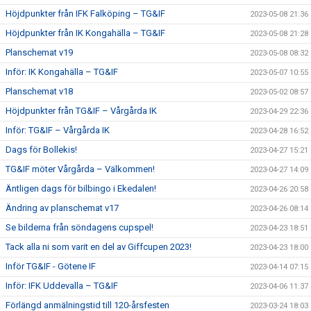
Höjdpunkter från IFK Falköping – TG&IF
2023-05-08 21:36
Höjdpunkter från IK Kongahälla – TG&IF
2023-05-08 21:28
Planschemat v19
2023-05-08 08:32
Inför: IK Kongahälla – TG&IF
2023-05-07 10:55
Planschemat v18
2023-05-02 08:57
Höjdpunkter från TG&IF – Vårgårda IK
2023-04-29 22:36
Inför: TG&IF – Vårgårda IK
2023-04-28 16:52
Dags för Bollekis!
2023-04-27 15:21
TG&IF möter Vårgårda – Välkommen!
2023-04-27 14:09
Äntligen dags för bilbingo i Ekedalen!
2023-04-26 20:58
Ändring av planschemat v17
2023-04-26 08:14
Se bilderna från söndagens cupspel!
2023-04-23 18:51
Tack alla ni som varit en del av Giffcupen 2023!
2023-04-23 18:00
Inför TG&IF - Götene IF
2023-04-14 07:15
Inför: IFK Uddevalla – TG&IF
2023-04-06 11:37
Förlängd anmälningstid till 120-årsfesten
2023-03-24 18:03