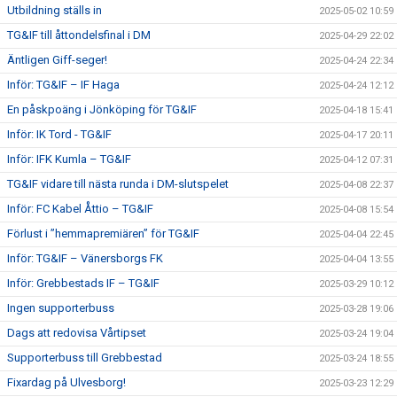
Utbildning ställs in
2025-05-02 10:59
TG&IF till åttondelsfinal i DM
2025-04-29 22:02
Äntligen Giff-seger!
2025-04-24 22:34
Inför: TG&IF – IF Haga
2025-04-24 12:12
En påskpoäng i Jönköping för TG&IF
2025-04-18 15:41
Inför: IK Tord - TG&IF
2025-04-17 20:11
Inför: IFK Kumla – TG&IF
2025-04-12 07:31
TG&IF vidare till nästa runda i DM-slutspelet
2025-04-08 22:37
Inför: FC Kabel Åttio – TG&IF
2025-04-08 15:54
Förlust i ”hemmapremiären” för TG&IF
2025-04-04 22:45
Inför: TG&IF – Vänersborgs FK
2025-04-04 13:55
Inför: Grebbestads IF – TG&IF
2025-03-29 10:12
Ingen supporterbuss
2025-03-28 19:06
Dags att redovisa Vårtipset
2025-03-24 19:04
Supporterbuss till Grebbestad
2025-03-24 18:55
Fixardag på Ulvesborg!
2025-03-23 12:29