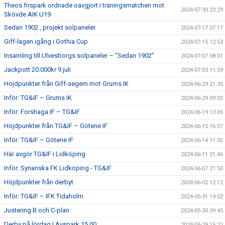
Theos frispark ordnade oavgjort i träningsmatchen mot
2024-07-30 22:29
Skövde AIK U19
Sedan 1902 , projekt solpaneler.
2024-07-17 07:17
Giff-lagen igång i Gothia Cup
2024-07-15 12:53
Insamling till Ulvesborgs solpaneler – ”Sedan 1902”
2024-07-07 08:01
Jackpott 20.000kr 9 juli
2024-07-03 11:59
Höjdpunkter från Giff-segern mot Grums IK
2024-06-29 21:35
Inför: TG&IF – Grums IK
2024-06-29 09:02
Inför: Forshaga IF – TG&IF
2024-06-19 13:05
Höjdpunkter från TG&IF – Götene IF
2024-06-15 16:07
Inför: TG&IF – Götene IF
2024-06-14 11:02
Här avgör TG&IF i Lidköping
2024-06-11 21:46
Inför: Syrianska FK Lidköping - TG&IF
2024-06-07 21:50
Höjdpunkter från derbyt
2024-06-02 12:12
Inför: TG&IF – IFK Tidaholm
2024-05-31 19:02
Justering B och C-plan
2024-05-30 09:45
Derby på lördag | Avspark 15.00
2024-05-29 15:22