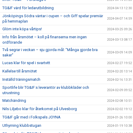
TG&IF värd för ledarutbildning
2024-04-13 12:30
Jönköpings Södra väntar i cupen – och Giff spelar premiär
2024-04-07 14:59
på hemmaplan
Glöm inte köpa vårtips!
2024-03-25 09:26
Info från årsmötet – koll på finanserna men ingen
2024-03-13 08:17
ordförande
Två segrar i veckan – sju gjorda mål: ”Många gjorde bra
2024-03-09 14:09
saker”
Lucas klar för spel i svartvitt
2024-02-27 19:52
Kallelse till årsmötet
2024-02-20 13:14
Inställd träningsmatch
2024-02-16 13:31
Sportlife blir TG&IF:s leverantör av klubbkläder och
2024-02-09 09:52
utrustning
Matchändring
2024-02-08 10:51
Nils Liljebo klar för återkomst på Ulvesborg
2024-02-02 19:12
TG&IF går med i Folkspels JOYNA
2024-01-26 10:00
Uthyrning klubbstugan
2024-01-19 10:38