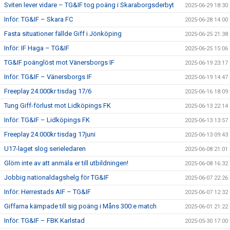
Sviten lever vidare – TG&IF tog poäng i Skaraborgsderbyt
2025-06-29 18:30
Inför: TG&IF – Skara FC
2025-06-28 14:00
Fasta situationer fällde Giff i Jönköping
2025-06-25 21:38
Inför: IF Haga – TG&IF
2025-06-25 15:06
TG&IF poänglöst mot Vänersborgs IF
2025-06-19 23:17
Inför: TG&IF – Vänersborgs IF
2025-06-19 14:47
Freeplay 24.000kr tisdag 17/6
2025-06-16 18:09
Tung Giff-förlust mot Lidköpings FK
2025-06-13 22:14
Inför: TG&IF – Lidköpings FK
2025-06-13 13:57
Freeplay 24.000kr tisdag 17juni
2025-06-13 09:43
U17-laget slog serieledaren
2025-06-08 21:01
Glöm inte av att anmäla er till utbildningen!
2025-06-08 16:32
Jobbig nationaldagshelg för TG&IF
2025-06-07 22:26
Inför: Herrestads AIF – TG&IF
2025-06-07 12:32
Giffarna kämpade till sig poäng i Måns 300:e match
2025-06-01 21:22
Inför: TG&IF – FBK Karlstad
2025-05-30 17:00