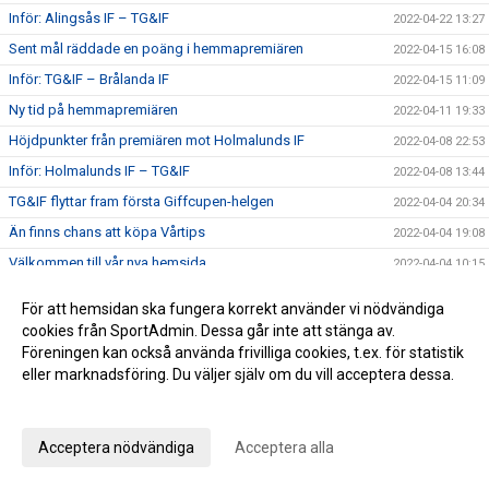
Inför: Alingsås IF – TG&IF
2022-04-22 13:27
Sent mål räddade en poäng i hemmapremiären
2022-04-15 16:08
Inför: TG&IF – Brålanda IF
2022-04-15 11:09
Ny tid på hemmapremiären
2022-04-11 19:33
Höjdpunkter från premiären mot Holmalunds IF
2022-04-08 22:53
Inför: Holmalunds IF – TG&IF
2022-04-08 13:44
TG&IF flyttar fram första Giffcupen-helgen
2022-04-04 20:34
Än finns chans att köpa Vårtips
2022-04-04 19:08
Välkommen till vår nya hemsida
2022-04-04 10:15
Inför: TG&IF – Götene IF (träningsmatch)
2022-04-01 17:10
För att hemsidan ska fungera korrekt använder vi nödvändiga
Bra årspremiär av juniorlaget mot Folkabo
2022-03-24 16:48
cookies från SportAdmin. Dessa går inte att stänga av.
Föreningen kan också använda frivilliga cookies, t.ex. för statistik
INFO Nya huvudentrèn
2022-03-24 12:27
eller marknadsföring. Du väljer själv om du vill acceptera dessa.
Entrèn
2022-03-15 08:41
Anpassa dina val
Inför: Husqvarna FF – TG&IF
2022-03-12 10:50
Inför: TG&IF – IK Gauthiod (träningsmatch)
Acceptera nödvändiga
Acceptera alla
2022-03-05 07:33
Inför: TG&IF – Vänersborgs FK (träningsmatch)
2022-02-25 20:12