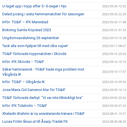
U-laget upp i topp efter 5–0-seger i Hjo
2022-09-24 13:32
Delad poäng i sista hemmamatchen för säsongen
2022-09-23 22:24
Inför: TG&IF – IFK Mariestad
2022-09-23 11:48
Bokning Gamla Köpstad 2023
2022-09-21 07:33
Ungdomsavslutning 26 september
2022-09-19 15:28
Tack alla som hjälper till med våra cuper!
2022-09-17 08:07
TG&IF förlorade toppmatchen i Skövde
2022-09-16 23:03
Inför: IFK Skövde – TG&IF
2022-09-16 10:10
Säker hemmavinst - TG&IF hade inga problem mot
2022-09-10 17:07
Vårgårda IK
Inför: TG&IF – Vårgårda IK
2022-09-10 09:59
Jose Maria Cid Sameron klar för TG&IF
2022-09-09 14:13
TG&IF förlorade derbyt: ”Vi var inte tillräckligt bra”
2022-09-03 20:03
Inför: IFK Tidaholm – TG&IF
2022-09-03 07:23
Xheladin Brahimi är ny assisterande tränare i TG&IF
2022-08-31 19:57
Lucas Frölin lånas ut till Åsarp-Trädet FK
2022-08-30 08:33