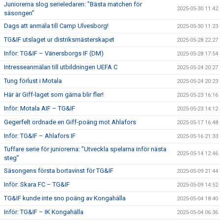
Juniorerna slog serieledaren: ”Bästa matchen för
2025-05-30 11:42
säsongen”
Dags att anmäla till Camp Ulvesborg!
2025-05-30 11:23
TG&IF utslaget ur distriksmästerskapet
2025-05-28 22:27
Inför: TG&IF – Vänersborgs IF (DM)
2025-05-28 17:54
Intresseanmälan till utbildningen UEFA C
2025-05-24 20:27
Tung förlust i Motala
2025-05-24 20:23
Här är Giff-laget som gärna blir fler!
2025-05-23 16:16
Inför: Motala AIF – TG&IF
2025-05-23 14:12
Gegerfelt ordnade en Giff-poäng mot Ahlafors
2025-05-17 16:48
Inför: TG&IF – Ahlafors IF
2025-05-16 21:33
Tuffare serie för juniorerna: ”Utveckla spelarna inför nästa
2025-05-14 12:46
steg”
Säsongens första bortavinst för TG&IF
2025-05-09 21:44
Inför: Skara FC – TG&IF
2025-05-09 14:52
TG&IF kunde inte sno poäng av Kongahälla
2025-05-04 18:40
Inför: TG&IF – IK Kongahälla
2025-05-04 06:36