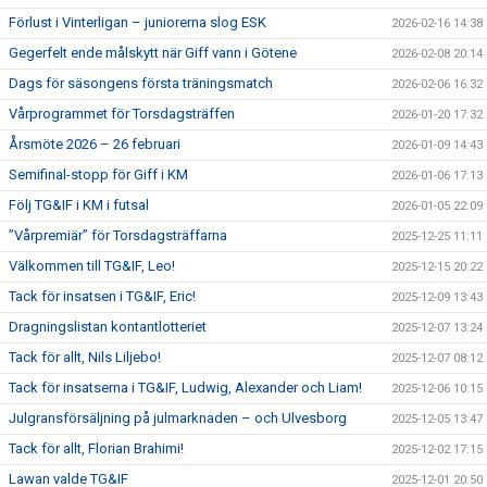
Förlust i Vinterligan – juniorerna slog ESK
2026-02-16 14:38
Gegerfelt ende målskytt när Giff vann i Götene
2026-02-08 20:14
Dags för säsongens första träningsmatch
2026-02-06 16:32
Vårprogrammet för Torsdagsträffen
2026-01-20 17:32
Årsmöte 2026 – 26 februari
2026-01-09 14:43
Semifinal-stopp för Giff i KM
2026-01-06 17:13
Följ TG&IF i KM i futsal
2026-01-05 22:09
”Vårpremiär” för Torsdagsträffarna
2025-12-25 11:11
Välkommen till TG&IF, Leo!
2025-12-15 20:22
Tack för insatsen i TG&IF, Eric!
2025-12-09 13:43
Dragningslistan kontantlotteriet
2025-12-07 13:24
Tack för allt, Nils Liljebo!
2025-12-07 08:12
Tack för insatserna i TG&IF, Ludwig, Alexander och Liam!
2025-12-06 10:15
Julgransförsäljning på julmarknaden – och Ulvesborg
2025-12-05 13:47
Tack för allt, Florian Brahimi!
2025-12-02 17:15
Lawan valde TG&IF
2025-12-01 20:50