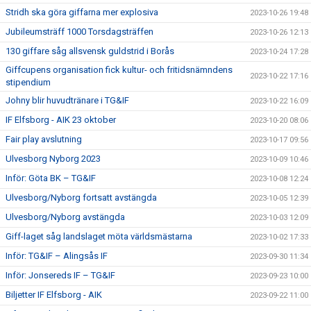
Stridh ska göra giffarna mer explosiva
2023-10-26 19:48
Jubileumsträff 1000 Torsdagsträffen
2023-10-26 12:13
130 giffare såg allsvensk guldstrid i Borås
2023-10-24 17:28
Giffcupens organisation fick kultur- och fritidsnämndens
2023-10-22 17:16
stipendium
Johny blir huvudtränare i TG&IF
2023-10-22 16:09
IF Elfsborg - AIK 23 oktober
2023-10-20 08:06
Fair play avslutning
2023-10-17 09:56
Ulvesborg Nyborg 2023
2023-10-09 10:46
Inför: Göta BK – TG&IF
2023-10-08 12:24
Ulvesborg/Nyborg fortsatt avstängda
2023-10-05 12:39
Ulvesborg/Nyborg avstängda
2023-10-03 12:09
Giff-laget såg landslaget möta världsmästarna
2023-10-02 17:33
Inför: TG&IF – Alingsås IF
2023-09-30 11:34
Inför: Jonsereds IF – TG&IF
2023-09-23 10:00
Biljetter IF Elfsborg - AIK
2023-09-22 11:00