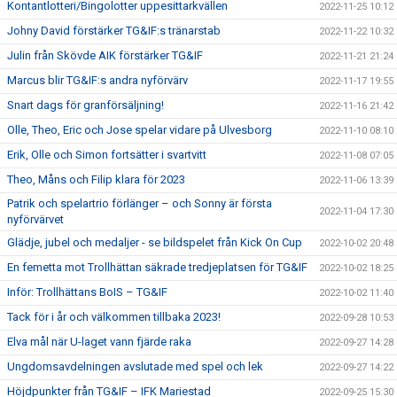
Kontantlotteri/Bingolotter uppesittarkvällen
2022-11-25 10:12
Johny David förstärker TG&IF:s tränarstab
2022-11-22 10:32
Julin från Skövde AIK förstärker TG&IF
2022-11-21 21:24
Marcus blir TG&IF:s andra nyförvärv
2022-11-17 19:55
Snart dags för granförsäljning!
2022-11-16 21:42
Olle, Theo, Eric och Jose spelar vidare på Ulvesborg
2022-11-10 08:10
Erik, Olle och Simon fortsätter i svartvitt
2022-11-08 07:05
Theo, Måns och Filip klara för 2023
2022-11-06 13:39
Patrik och spelartrio förlänger – och Sonny är första
2022-11-04 17:30
nyförvärvet
Glädje, jubel och medaljer - se bildspelet från Kick On Cup
2022-10-02 20:48
En femetta mot Trollhättan säkrade tredjeplatsen för TG&IF
2022-10-02 18:25
Inför: Trollhättans BoIS – TG&IF
2022-10-02 11:40
Tack för i år och välkommen tillbaka 2023!
2022-09-28 10:53
Elva mål när U-laget vann fjärde raka
2022-09-27 14:28
Ungdomsavdelningen avslutade med spel och lek
2022-09-27 14:22
Höjdpunkter från TG&IF – IFK Mariestad
2022-09-25 15:30