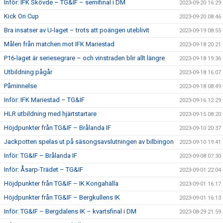
Inför: IFK Skövde – TG&IF – semifinal i DM
2023-09-20 16:29
Kick On Cup
2023-09-20 08:46
Bra insatser av U-laget – trots att poängen uteblivit
2023-09-19 08:55
Målen från matchen mot IFK Mariestad
2023-09-18 20:21
P16-laget är seriesegrare – och vinstraden blir allt längre
2023-09-18 19:36
Utbildning pågår
2023-09-18 16:07
Påminnelse
2023-09-18 08:49
Inför: IFK Mariestad – TG&IF
2023-09-16 12:29
HLR utbildning med hjärtstartare
2023-09-15 08:20
Höjdpunkter från TG&IF – Brålanda IF
2023-09-10 20:37
Jackpotten spelas ut på säsongsavslutningen av bilbingon
2023-09-10 19:41
Inför: TG&IF – Brålanda IF
2023-09-08 07:30
Inför: Åsarp-Trädet – TG&IF
2023-09-01 22:04
Höjdpunkter från TG&IF – IK Kongahälla
2023-09-01 16:17
Höjdpunkter från TG&IF – Bergkullens IK
2023-09-01 16:13
Inför: TG&IF – Bergdalens IK – kvartsfinal i DM
2023-08-29 21:59