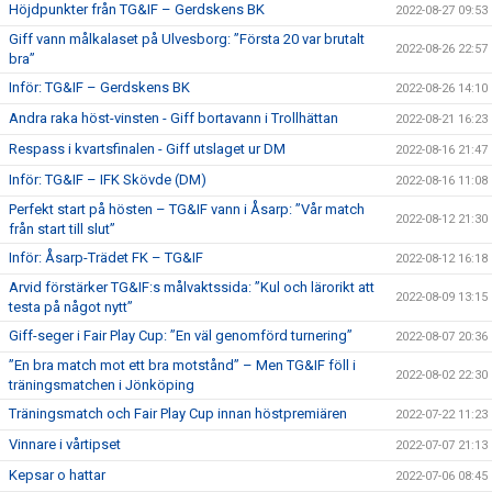
Höjdpunkter från TG&IF – Gerdskens BK
2022-08-27 09:53
Giff vann målkalaset på Ulvesborg: ”Första 20 var brutalt
2022-08-26 22:57
bra”
Inför: TG&IF – Gerdskens BK
2022-08-26 14:10
Andra raka höst-vinsten - Giff bortavann i Trollhättan
2022-08-21 16:23
Respass i kvartsfinalen - Giff utslaget ur DM
2022-08-16 21:47
Inför: TG&IF – IFK Skövde (DM)
2022-08-16 11:08
Perfekt start på hösten – TG&IF vann i Åsarp: ”Vår match
2022-08-12 21:30
från start till slut”
Inför: Åsarp-Trädet FK – TG&IF
2022-08-12 16:18
Arvid förstärker TG&IF:s målvaktssida: ”Kul och lärorikt att
2022-08-09 13:15
testa på något nytt”
Giff-seger i Fair Play Cup: ”En väl genomförd turnering”
2022-08-07 20:36
”En bra match mot ett bra motstånd” – Men TG&IF föll i
2022-08-02 22:30
träningsmatchen i Jönköping
Träningsmatch och Fair Play Cup innan höstpremiären
2022-07-22 11:23
Vinnare i vårtipset
2022-07-07 21:13
Kepsar o hattar
2022-07-06 08:45