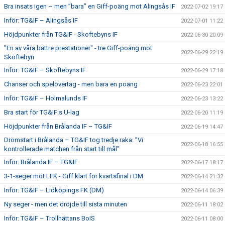
Bra insats igen – men ”bara” en Giff-poäng mot Alingsås IF
2022-07-02 19:17
Inför: TG&IF – Alingsås IF
2022-07-01 11:22
Höjdpunkter från TG&IF - Skoftebyns IF
2022-06-30 20:09
"En av våra bättre prestationer" - tre Giff-poäng mot
2022-06-29 22:19
Skoftebyn
Inför: TG&IF – Skoftebyns IF
2022-06-29 17:18
Chanser och spelövertag - men bara en poäng
2022-06-23 22:01
Inför: TG&IF – Holmalunds IF
2022-06-23 13:22
Bra start för TG&IF:s U-lag
2022-06-20 11:19
Höjdpunkter från Brålanda IF – TG&IF
2022-06-19 14:47
Drömstart i Brålanda – TG&IF tog tredje raka: ”Vi
2022-06-18 16:55
kontrollerade matchen från start till mål”
Inför: Brålanda IF – TG&IF
2022-06-17 18:17
3-1-seger mot LFK - Giff klart för kvartsfinal i DM
2022-06-14 21:32
Inför: TG&IF – Lidköpings FK (DM)
2022-06-14 06:39
Ny seger - men det dröjde till sista minuten
2022-06-11 18:02
Inför: TG&IF – Trollhättans BoIS
2022-06-11 08:00