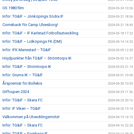
OS 1980 film
2024-05-24 10:26
Inför: TG&IF – Jönköpings Södra IF
2024-05-21 18:56
Comeback för Camp Ulvesborg!
2024-05-21 18:40
Inför: TG&IF – IF Karlstad Fotbollsutveckling
2024-05-18 17:22
Inför: TG&IF – Lidköpings FK (DM)
2024-05-14 14:32
Inför: IFK Mariestad – TG&IF
2024-05-09 12:30
Höjdpunkter från TG&IF – Strömtorps IK
2024-05-05 16:27
Inför: TG&IF – Strömtorps IK
2024-05-03 21:14
Inför: Grums IK – TG&IF
2024-05-01 10:00
Årspremiär för Bollekis
2024-04-30 10:03
Giffcupen 2024
2024-04-29 11:56
Inför: TG&IF – Skara FC
2024-04-23 20:16
Inför: IF Viken – TG&IF
2024-04-20 19:14
Välkommen på Utvecklingsmöte!
2024-04-19 14:15
Inför: TG&IF – Skara FC
2024-04-16 22:25
Inför: TG&IF – Forshaga IF
2024-04-14 09:26