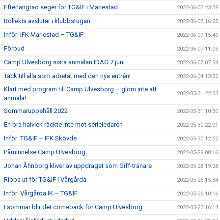
Efterlängtad seger för TG&IF i Mariestad
2022-06-07 23:39
Bollekis avslutar i klubbstugan
2022-06-07 16:25
Inför: IFK Mariestad – TG&IF
2022-06-07 15:40
Förbud
2022-06-07 11:06
Camp Ulvesborg sista anmälan IDAG 7 juni
2022-06-07 07:58
Tack till alla som arbetat med den nya entrén!
2022-06-04 13:52
Klart med program till Camp Ulvesborg – glöm inte att
2022-05-31 22:33
anmäla!
Sommaruppehåll 2022
2022-05-31 10:30
En bra halvlek räckte inte mot serieledaren
2022-05-30 22:01
Inför: TG&IF – IFK Skövde
2022-05-30 12:52
Påminnelse Camp Ulvesborg
2022-05-29 08:16
Johan Åhnborg kliver av uppdraget som Giff-tränare
2022-05-28 19:28
Ribba ut för TG&IF i Vårgårda
2022-05-26 15:34
Inför: Vårgårda IK – TG&IF
2022-05-26 10:16
I sommar blir det comeback för Camp Ulvesborg
2022-05-23 16:14