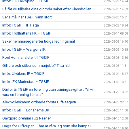
Inför: IFK Falköping – TG&IF
2026-05-29 14:24
Så får du tillbaka dina glömda saker efter Klassbollen
2026-05-25 14:59
Sena mål när TG&IF vann stort
2026-05-23 15:31
Inför: TG&IF – IF Haga
2026-05-22 18:24
Inför: Trollhättans FK – TG&IF
2026-05-14 08:08
Säker hemmaseger efter tidiga ledningsmål
2026-05-09 16:40
Inför: TG&IF – Wargöns IK
2026-05-09 10:18
Roel Homi ansluter till TG&IF
2026-05-08 13:56
Giffare och söker sommarjobb? Titta hit!
2026-05-06 11:31
Inför: Ulvåkers IF – TG&IF
2026-05-04 15:47
Inför: IFK Mariestad – TG&IF
2026-04-30 13:51
Därför är TG&IF en förening utan träningsavgifter: ”Vi vill
2026-04-29 13:02
vara en förening för alla”
Alex volleykanon ordnade första Giff-segern
2026-04-23 22:07
Inför: TG&IF – Egnahems BK
2026-04-23 11:08
Oavgjord premiär i U21-serien
2026-04-15 12:58
Dags för Giffcupen – här är våra lag som ska kämpa i
2026-04-14 18:20