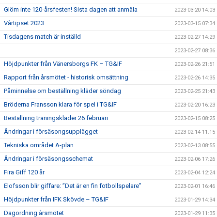
Glöm inte 120-årsfesten! Sista dagen att anmäla
2023-03-20 14:03
Vårtipset 2023
2023-03-15 07:34
Tisdagens match är inställd
2023-02-27 14:29
2023-02-27 08:36
Höjdpunkter från Vänersborgs FK – TG&IF
2023-02-26 21:51
Rapport från årsmötet - historisk omsättning
2023-02-26 14:35
Påminnelse om beställning kläder söndag
2023-02-25 21:43
Bröderna Fransson klara för spel i TG&IF
2023-02-20 16:23
Beställning träningskläder 26 februari
2023-02-15 08:25
Ändringar i försäsongsupplägget
2023-02-14 11:15
Tekniska området A-plan
2023-02-13 08:55
Ändringar i försäsongsschemat
2023-02-06 17:26
Fira Giff 120 år
2023-02-04 12:24
Elofsson blir giffare: ”Det är en fin fotbollspelare”
2023-02-01 16:46
Höjdpunkter från IFK Skövde – TG&IF
2023-01-29 14:34
Dagordning årsmötet
2023-01-29 11:35