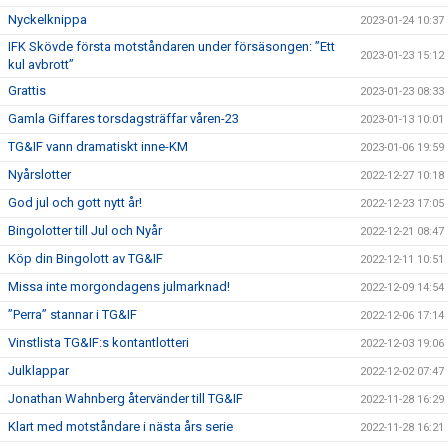
Nyckelknippa
2023-01-24 10:37
IFK Skövde första motståndaren under försäsongen: ”Ett
2023-01-23 15:12
kul avbrott”
Grattis
2023-01-23 08:33
Gamla Giffares torsdagsträffar våren-23
2023-01-13 10:01
TG&IF vann dramatiskt inne-KM
2023-01-06 19:59
Nyårslotter
2022-12-27 10:18
God jul och gott nytt år!
2022-12-23 17:05
Bingolotter till Jul och Nyår
2022-12-21 08:47
Köp din Bingolott av TG&IF
2022-12-11 10:51
Missa inte morgondagens julmarknad!
2022-12-09 14:54
”Perra” stannar i TG&IF
2022-12-06 17:14
Vinstlista TG&IF:s kontantlotteri
2022-12-03 19:06
Julklappar
2022-12-02 07:47
Jonathan Wahnberg återvänder till TG&IF
2022-11-28 16:29
Klart med motståndare i nästa års serie
2022-11-28 16:21