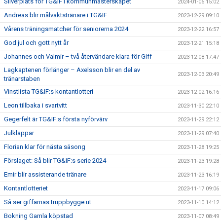
Silverplats för TG&IF i kommunmästerskapet
2024-01-06 15:02
Andreas blir målvaktstränare i TG&IF
2023-12-29 09:10
Vårens träningsmatcher för seniorerna 2024
2023-12-22 16:57
God jul och gott nytt år
2023-12-21 15:18
Johannes och Valmir – två återvändare klara för Giff
2023-12-08 17:47
Lagkaptenen förlänger – Axelsson blir en del av
2023-12-03 20:49
tränarstaben
Vinstlista TG&IF:s kontantlotteri
2023-12-02 16:16
Leon tillbaka i svartvitt
2023-11-30 22:10
Gegerfelt är TG&IF:s första nyförvärv
2023-11-29 22:12
Julklappar
2023-11-29 07:40
Florian klar för nästa säsong
2023-11-28 19:25
Förslaget: Så blir TG&IF:s serie 2024
2023-11-23 19:28
Emir blir assisterande tränare
2023-11-23 16:19
Kontantlotteriet
2023-11-17 09:06
Så ser giffarnas truppbygge ut
2023-11-10 14:12
Bokning Gamla köpstad
2023-11-07 08:49