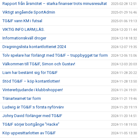
Rapport från årsmötet – starka finanser trots minusresultat
2025-02-28 12:51
Viktigt angående SportAdmin
2025-01-29 16:46
TG&IF vann KM i futsal
2025-01-06 19:13
VIKTIG INFO LARM,LÄS.
2024-12-20 11:44
Informationskväll droger
2024-12-18 18:32
Dragningslista kontantlotteriet 2024
2024-12-07 19:35
Tolv spelare har förlängt med TG&IF – truppbygget tar form
2024-12-06 15:06
Välkommen till TG&IF, Simon och Gustav!
2024-12-03 20:03
Liam har bestämt sig för TG&IF
2024-11-28 20:22
Stöd TG&IF – köp kontantlotten!
2024-11-28 13:50
Vintererbjudande i klubbshoppen!
2024-11-24 19:01
Tränarteamet tar form
2024-11-21 19:46
Ludwig är TG&IF:s första nyförvärv
2024-11-20 19:19
Johny David förlänger med TG&IF
2024-11-20 14:51
TG&IF sörjer bortgånge ”Hacke”
2024-11-18 19:55
Köp uppesittarlotten av TG&IF
2024-11-05 13:30