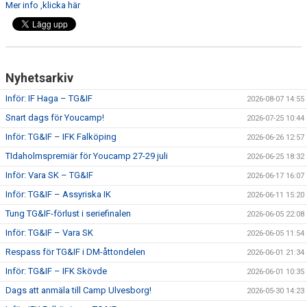
Mer info ,klicka här
CUPER ARBETSBESKRIVNING
PLANSCHEMA
Nyhetsarkiv
Inför: IF Haga – TG&IF
2026-08-07 14:55
Snart dags för Youcamp!
2026-07-25 10:44
Inför: TG&IF – IFK Falköping
2026-06-26 12:57
TIdaholmspremiär för Youcamp 27-29 juli
2026-06-25 18:32
Inför: Vara SK – TG&IF
2026-06-17 16:07
Inför: TG&IF – Assyriska IK
2026-06-11 15:20
Tung TG&IF-förlust i seriefinalen
2026-06-05 22:08
Inför: TG&IF – Vara SK
2026-06-05 11:54
Respass för TG&IF i DM-åttondelen
2026-06-01 21:34
Inför: TG&IF – IFK Skövde
2026-06-01 10:35
Dags att anmäla till Camp Ulvesborg!
2026-05-30 14:23