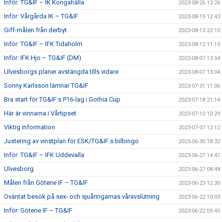
Inför: TG&IF – IK Kongahälla
2023-08-26 13:26
Inför: Vårgårda IK – TG&IF
2023-08-19 12:43
Giff-målen från derbyt
2023-08-13 22:10
Inför: TG&IF – IFK Tidaholm
2023-08-12 11:19
Inför: IFK Hjo – TG&IF (DM)
2023-08-07 13:54
Ulvesborgs planer avstängda tills vidare
2023-08-07 13:04
Sonny Karlsson lämnar TG&IF
2023-07-31 11:06
Bra start för TG&IF:s P16-lag i Gothia Cup
2023-07-18 21:14
Här är vinnarna i Vårtipset
2023-07-10 10:29
Viktig information
2023-07-07 12:12
Justering av vinstplan för ESK/TG&IF:s bilbingo
2023-06-30 18:32
Inför: TG&IF – IFK Uddevalla
2023-06-27 14:47
Ulvesborg
2023-06-27 08:48
Målen från Götene IF – TG&IF
2023-06-23 12:30
Oväntat besök på sex- och sjuåringarnas våravslutning
2023-06-22 10:03
Inför: Götene IF – TG&IF
2023-06-22 09:45