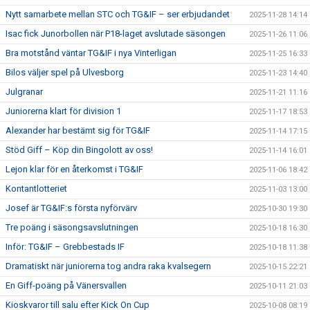
Nytt samarbete mellan STC och TG&IF – ser erbjudandet
2025-11-28 14:14
Isac fick Junorbollen när P18-laget avslutade säsongen
2025-11-26 11:06
Bra motstånd väntar TG&IF i nya Vinterligan
2025-11-25 16:33
Bilos väljer spel på Ulvesborg
2025-11-23 14:40
Julgranar
2025-11-21 11:16
Juniorerna klart för division 1
2025-11-17 18:53
Alexander har bestämt sig för TG&IF
2025-11-14 17:15
Stöd Giff – Köp din Bingolott av oss!
2025-11-14 16:01
Lejon klar för en återkomst i TG&IF
2025-11-06 18:42
Kontantlotteriet
2025-11-03 13:00
Josef är TG&IF:s första nyförvärv
2025-10-30 19:30
Tre poäng i säsongsavslutningen
2025-10-18 16:30
Inför: TG&IF – Grebbestads IF
2025-10-18 11:38
Dramatiskt när juniorerna tog andra raka kvalsegern
2025-10-15 22:21
En Giff-poäng på Vänersvallen
2025-10-11 21:03
Kioskvaror till salu efter Kick On Cup
2025-10-08 08:19