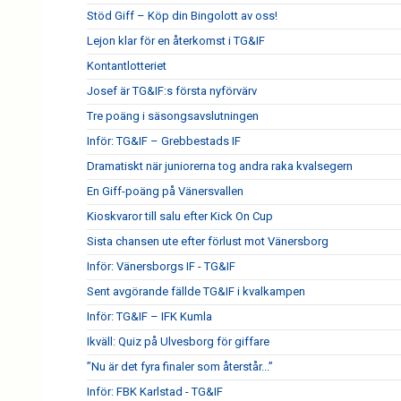
Stöd Giff – Köp din Bingolott av oss!
Lejon klar för en återkomst i TG&IF
Kontantlotteriet
Josef är TG&IF:s första nyförvärv
Tre poäng i säsongsavslutningen
Inför: TG&IF – Grebbestads IF
Dramatiskt när juniorerna tog andra raka kvalsegern
En Giff-poäng på Vänersvallen
Kioskvaror till salu efter Kick On Cup
Sista chansen ute efter förlust mot Vänersborg
Inför: Vänersborgs IF - TG&IF
Sent avgörande fällde TG&IF i kvalkampen
Inför: TG&IF – IFK Kumla
Ikväll: Quiz på Ulvesborg för giffare
”Nu är det fyra finaler som återstår...”
Inför: FBK Karlstad - TG&IF