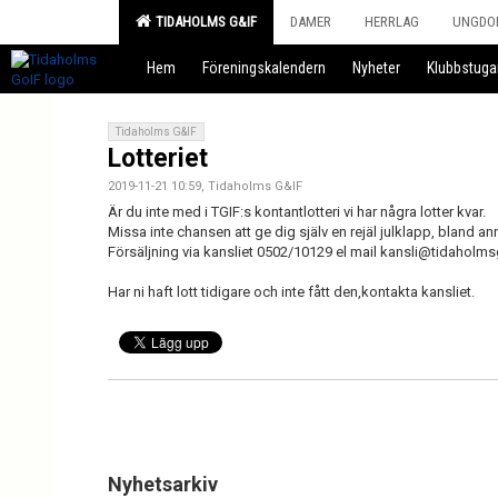
TIDAHOLMS G&IF
DAMER
HERRLAG
UNGDO
Hem
Föreningskalendern
Nyheter
Klubbstuga
Tidaholms G&IF
Lotteriet
2019-11-21 10:59, Tidaholms G&IF
Är du inte med i TGIF:s kontantlotteri vi har några lotter kvar.
Missa inte chansen att ge dig själv en rejäl julklapp, bland ann
Försäljning via kansliet 0502/10129 el mail kansli@tidaholms
Har ni haft lott tidigare och inte fått den,kontakta kansliet.
Nyhetsarkiv