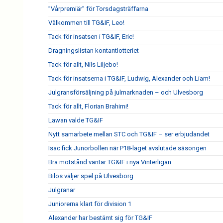
”Vårpremiär” för Torsdagsträffarna
Välkommen till TG&IF, Leo!
Tack för insatsen i TG&IF, Eric!
Dragningslistan kontantlotteriet
Tack för allt, Nils Liljebo!
Tack för insatserna i TG&IF, Ludwig, Alexander och Liam!
Julgransförsäljning på julmarknaden – och Ulvesborg
Tack för allt, Florian Brahimi!
Lawan valde TG&IF
Nytt samarbete mellan STC och TG&IF – ser erbjudandet
Isac fick Junorbollen när P18-laget avslutade säsongen
Bra motstånd väntar TG&IF i nya Vinterligan
Bilos väljer spel på Ulvesborg
Julgranar
Juniorerna klart för division 1
Alexander har bestämt sig för TG&IF