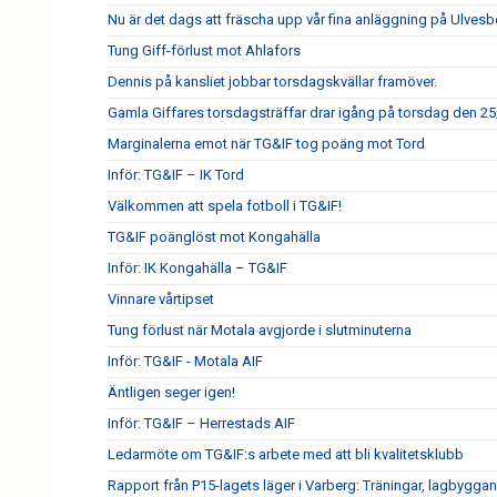
Nu är det dags att fräscha upp vår fina anläggning på Ulves
Tung Giff-förlust mot Ahlafors
Dennis på kansliet jobbar torsdagskvällar framöver.
Gamla Giffares torsdagsträffar drar igång på torsdag den 25
Marginalerna emot när TG&IF tog poäng mot Tord
Inför: TG&IF – IK Tord
Välkommen att spela fotboll i TG&IF!
TG&IF poänglöst mot Kongahälla
Inför: IK Kongahälla – TG&IF
Vinnare vårtipset
Tung förlust när Motala avgjorde i slutminuterna
Inför: TG&IF - Motala AIF
Äntligen seger igen!
Inför: TG&IF – Herrestads AIF
Ledarmöte om TG&IF:s arbete med att bli kvalitetsklubb
Rapport från P15-lagets läger i Varberg: Träningar, lagbygga