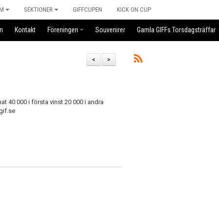
M
SEKTIONER
GIFFCUPEN
KICK ON CUP
n
Kontakt
Föreningen
Souvenirer
Gamla GIFFs Torsdagsträffar
<
>
at 40 000 i första vinst 20 000 i andra
gif.se