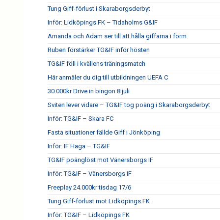
Tung Giff-förlust i Skaraborgsderbyt
Inför: Lidköpings FK – Tidaholms G&IF
Amanda och Adam ser till att hålla giffarna i form
Ruben förstärker TG&IF inför hösten
TG&IF föll i kvällens träningsmatch
Här anmäler du dig till utbildningen UEFA C
30.000kr Drive in bingon 8 juli
Sviten lever vidare – TG&IF tog poäng i Skaraborgsderbyt
Inför: TG&IF – Skara FC
Fasta situationer fällde Giff i Jönköping
Inför: IF Haga – TG&IF
TG&IF poänglöst mot Vänersborgs IF
Inför: TG&IF – Vänersborgs IF
Freeplay 24.000kr tisdag 17/6
Tung Giff-förlust mot Lidköpings FK
Inför: TG&IF – Lidköpings FK