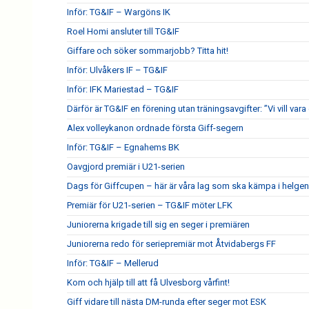
Inför: TG&IF – Wargöns IK
Roel Homi ansluter till TG&IF
Giffare och söker sommarjobb? Titta hit!
Inför: Ulvåkers IF – TG&IF
Inför: IFK Mariestad – TG&IF
Därför är TG&IF en förening utan träningsavgifter: ”Vi vill vara 
Alex volleykanon ordnade första Giff-segern
Inför: TG&IF – Egnahems BK
Oavgjord premiär i U21-serien
Dags för Giffcupen – här är våra lag som ska kämpa i helgen
Premiär för U21-serien – TG&IF möter LFK
Juniorerna krigade till sig en seger i premiären
Juniorerna redo för seriepremiär mot Åtvidabergs FF
Inför: TG&IF – Mellerud
Kom och hjälp till att få Ulvesborg vårfint!
Giff vidare till nästa DM-runda efter seger mot ESK