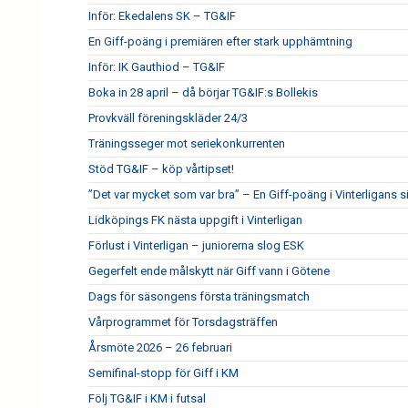
Inför: Ekedalens SK – TG&IF
En Giff-poäng i premiären efter stark upphämtning
Inför: IK Gauthiod – TG&IF
Boka in 28 april – då börjar TG&IF:s Bollekis
Provkväll föreningskläder 24/3
Träningsseger mot seriekonkurrenten
Stöd TG&IF – köp vårtipset!
”Det var mycket som var bra” – En Giff-poäng i Vinterligans 
Lidköpings FK nästa uppgift i Vinterligan
Förlust i Vinterligan – juniorerna slog ESK
Gegerfelt ende målskytt när Giff vann i Götene
Dags för säsongens första träningsmatch
Vårprogrammet för Torsdagsträffen
Årsmöte 2026 – 26 februari
Semifinal-stopp för Giff i KM
Följ TG&IF i KM i futsal