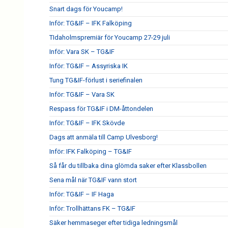
Snart dags för Youcamp!
Inför: TG&IF – IFK Falköping
TIdaholmspremiär för Youcamp 27-29 juli
Inför: Vara SK – TG&IF
Inför: TG&IF – Assyriska IK
Tung TG&IF-förlust i seriefinalen
Inför: TG&IF – Vara SK
Respass för TG&IF i DM-åttondelen
Inför: TG&IF – IFK Skövde
Dags att anmäla till Camp Ulvesborg!
Inför: IFK Falköping – TG&IF
Så får du tillbaka dina glömda saker efter Klassbollen
Sena mål när TG&IF vann stort
Inför: TG&IF – IF Haga
Inför: Trollhättans FK – TG&IF
Säker hemmaseger efter tidiga ledningsmål