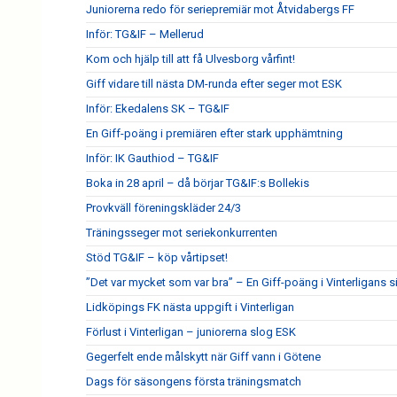
Juniorerna redo för seriepremiär mot Åtvidabergs FF
Inför: TG&IF – Mellerud
Kom och hjälp till att få Ulvesborg vårfint!
Giff vidare till nästa DM-runda efter seger mot ESK
Inför: Ekedalens SK – TG&IF
En Giff-poäng i premiären efter stark upphämtning
Inför: IK Gauthiod – TG&IF
Boka in 28 april – då börjar TG&IF:s Bollekis
Provkväll föreningskläder 24/3
Träningsseger mot seriekonkurrenten
Stöd TG&IF – köp vårtipset!
”Det var mycket som var bra” – En Giff-poäng i Vinterligans 
Lidköpings FK nästa uppgift i Vinterligan
Förlust i Vinterligan – juniorerna slog ESK
Gegerfelt ende målskytt när Giff vann i Götene
Dags för säsongens första träningsmatch