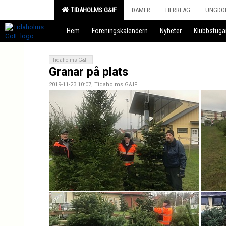
TIDAHOLMS G&IF
DAMER
HERRLAG
UNGDO
Hem
Föreningskalendern
Nyheter
Klubbstuga
Tidaholms G&IF
Granar på plats
2019-11-23 10:07, Tidaholms G&IF