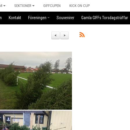
M
SEKTIONER
GIFFCUPEN
KICK ON CUP
n
Kontakt
Föreningen
Souvenirer
Gamla GIFFs Torsdagsträffar
<
>