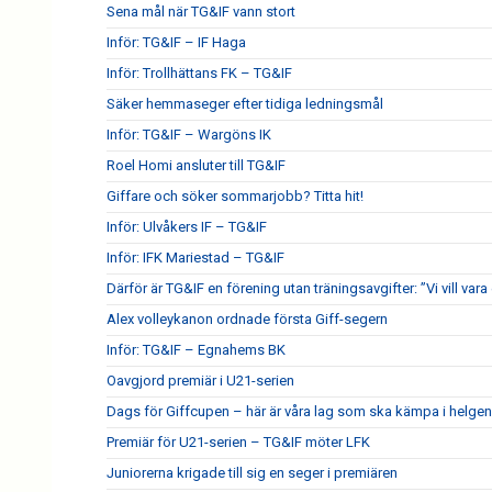
Sena mål när TG&IF vann stort
Inför: TG&IF – IF Haga
Inför: Trollhättans FK – TG&IF
Säker hemmaseger efter tidiga ledningsmål
Inför: TG&IF – Wargöns IK
Roel Homi ansluter till TG&IF
Giffare och söker sommarjobb? Titta hit!
Inför: Ulvåkers IF – TG&IF
Inför: IFK Mariestad – TG&IF
Därför är TG&IF en förening utan träningsavgifter: ”Vi vill vara 
Alex volleykanon ordnade första Giff-segern
Inför: TG&IF – Egnahems BK
Oavgjord premiär i U21-serien
Dags för Giffcupen – här är våra lag som ska kämpa i helgen
Premiär för U21-serien – TG&IF möter LFK
Juniorerna krigade till sig en seger i premiären