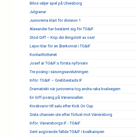
Bilos väljer spel på Ulvesborg
Julgranar
Juniorerna klart för division 1
Alexander har bestämt sig för TG&IF
Stöd Giff – Köp din Bingolott av oss!
Lejon klar för en återkomst i TG&IF
Kontantlotteriet
Josef är TG&IF:s första nyförvärv
Tre poäng i säsongsavslutningen
Inför: TG&IF – Grebbestads IF
Dramatiskt när juniorerna tog andra raka kvalsegern
En Giff-poäng på Vänersvallen
Kioskvaror till salu efter Kick On Cup
Sista chansen ute efter förlust mot Vänersborg
Inför: Vänersborgs IF - TG&IF
Sent avgörande fällde TG&IF i kvalkampen