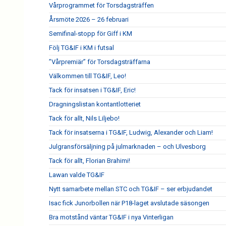
Vårprogrammet för Torsdagsträffen
Årsmöte 2026 – 26 februari
Semifinal-stopp för Giff i KM
Följ TG&IF i KM i futsal
”Vårpremiär” för Torsdagsträffarna
Välkommen till TG&IF, Leo!
Tack för insatsen i TG&IF, Eric!
Dragningslistan kontantlotteriet
Tack för allt, Nils Liljebo!
Tack för insatserna i TG&IF, Ludwig, Alexander och Liam!
Julgransförsäljning på julmarknaden – och Ulvesborg
Tack för allt, Florian Brahimi!
Lawan valde TG&IF
Nytt samarbete mellan STC och TG&IF – ser erbjudandet
Isac fick Junorbollen när P18-laget avslutade säsongen
Bra motstånd väntar TG&IF i nya Vinterligan