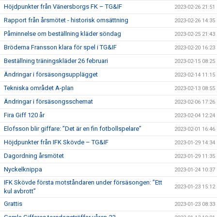
Höjdpunkter från Vänersborgs FK – TG&IF
2023-02-26 21:51
Rapport från årsmötet - historisk omsättning
2023-02-26 14:35
Påminnelse om beställning kläder söndag
2023-02-25 21:43
Bröderna Fransson klara för spel i TG&IF
2023-02-20 16:23
Beställning träningskläder 26 februari
2023-02-15 08:25
Ändringar i försäsongsupplägget
2023-02-14 11:15
Tekniska området A-plan
2023-02-13 08:55
Ändringar i försäsongsschemat
2023-02-06 17:26
Fira Giff 120 år
2023-02-04 12:24
Elofsson blir giffare: ”Det är en fin fotbollspelare”
2023-02-01 16:46
Höjdpunkter från IFK Skövde – TG&IF
2023-01-29 14:34
Dagordning årsmötet
2023-01-29 11:35
Nyckelknippa
2023-01-24 10:37
IFK Skövde första motståndaren under försäsongen: ”Ett
2023-01-23 15:12
kul avbrott”
Grattis
2023-01-23 08:33