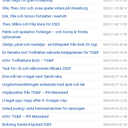
Snart dags för granförsäljning!
2022-11-16 21:42
Olle, Theo, Eric och Jose spelar vidare på Ulvesborg
2022-11-10 08:10
Erik, Olle och Simon fortsätter i svartvitt
2022-11-08 07:05
Theo, Måns och Filip klara för 2023
2022-11-06 13:39
Patrik och spelartrio förlänger – och Sonny är första
2022-11-04 17:30
nyförvärvet
Glädje, jubel och medaljer - se bildspelet från Kick On Cup
2022-10-02 20:48
En femetta mot Trollhättan säkrade tredjeplatsen för TG&IF
2022-10-02 18:25
Inför: Trollhättans BoIS – TG&IF
2022-10-02 11:40
Tack för i år och välkommen tillbaka 2023!
2022-09-28 10:53
Elva mål när U-laget vann fjärde raka
2022-09-27 14:28
Ungdomsavdelningen avslutade med spel och lek
2022-09-27 14:22
Höjdpunkter från TG&IF – IFK Mariestad
2022-09-25 15:30
U-laget upp i topp efter 5–0-seger i Hjo
2022-09-24 13:32
Delad poäng i sista hemmamatchen för säsongen
2022-09-23 22:24
Inför: TG&IF – IFK Mariestad
2022-09-23 11:48
Bokning Gamla Köpstad 2023
2022-09-21 07:33