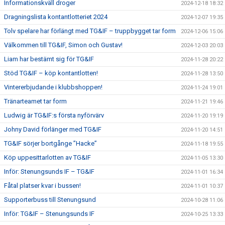
Informationskväll droger
2024-12-18 18:32
Dragningslista kontantlotteriet 2024
2024-12-07 19:35
Tolv spelare har förlängt med TG&IF – truppbygget tar form
2024-12-06 15:06
Välkommen till TG&IF, Simon och Gustav!
2024-12-03 20:03
Liam har bestämt sig för TG&IF
2024-11-28 20:22
Stöd TG&IF – köp kontantlotten!
2024-11-28 13:50
Vintererbjudande i klubbshoppen!
2024-11-24 19:01
Tränarteamet tar form
2024-11-21 19:46
Ludwig är TG&IF:s första nyförvärv
2024-11-20 19:19
Johny David förlänger med TG&IF
2024-11-20 14:51
TG&IF sörjer bortgånge ”Hacke”
2024-11-18 19:55
Köp uppesittarlotten av TG&IF
2024-11-05 13:30
Inför: Stenungsunds IF – TG&IF
2024-11-01 16:34
Fåtal platser kvar i bussen!
2024-11-01 10:37
Supporterbuss till Stenungsund
2024-10-28 11:06
Inför: TG&IF – Stenungsunds IF
2024-10-25 13:33