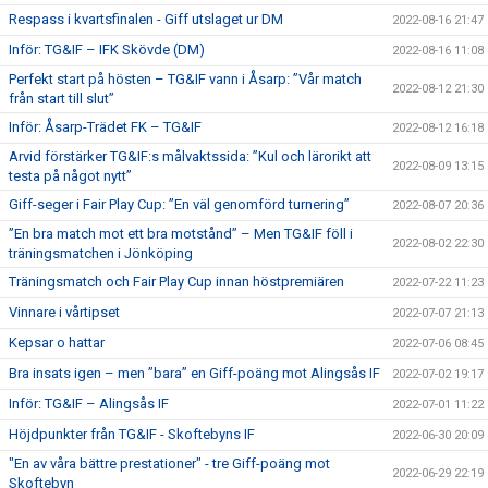
Respass i kvartsfinalen - Giff utslaget ur DM
2022-08-16 21:47
Inför: TG&IF – IFK Skövde (DM)
2022-08-16 11:08
Perfekt start på hösten – TG&IF vann i Åsarp: ”Vår match
2022-08-12 21:30
från start till slut”
Inför: Åsarp-Trädet FK – TG&IF
2022-08-12 16:18
Arvid förstärker TG&IF:s målvaktssida: ”Kul och lärorikt att
2022-08-09 13:15
testa på något nytt”
Giff-seger i Fair Play Cup: ”En väl genomförd turnering”
2022-08-07 20:36
”En bra match mot ett bra motstånd” – Men TG&IF föll i
2022-08-02 22:30
träningsmatchen i Jönköping
Träningsmatch och Fair Play Cup innan höstpremiären
2022-07-22 11:23
Vinnare i vårtipset
2022-07-07 21:13
Kepsar o hattar
2022-07-06 08:45
Bra insats igen – men ”bara” en Giff-poäng mot Alingsås IF
2022-07-02 19:17
Inför: TG&IF – Alingsås IF
2022-07-01 11:22
Höjdpunkter från TG&IF - Skoftebyns IF
2022-06-30 20:09
"En av våra bättre prestationer" - tre Giff-poäng mot
2022-06-29 22:19
Skoftebyn