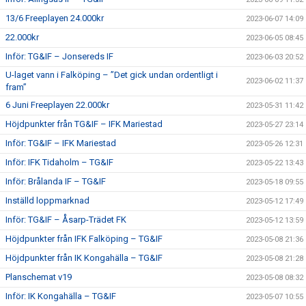
13/6 Freeplayen 24.000kr
2023-06-07 14:09
22.000kr
2023-06-05 08:45
Inför: TG&IF – Jonsereds IF
2023-06-03 20:52
U-laget vann i Falköping – ”Det gick undan ordentligt i
2023-06-02 11:37
fram”
6 Juni Freeplayen 22.000kr
2023-05-31 11:42
Höjdpunkter från TG&IF – IFK Mariestad
2023-05-27 23:14
Inför: TG&IF – IFK Mariestad
2023-05-26 12:31
Inför: IFK Tidaholm – TG&IF
2023-05-22 13:43
Inför: Brålanda IF – TG&IF
2023-05-18 09:55
Inställd loppmarknad
2023-05-12 17:49
Inför: TG&IF – Åsarp-Trädet FK
2023-05-12 13:59
Höjdpunkter från IFK Falköping – TG&IF
2023-05-08 21:36
Höjdpunkter från IK Kongahälla – TG&IF
2023-05-08 21:28
Planschemat v19
2023-05-08 08:32
Inför: IK Kongahälla – TG&IF
2023-05-07 10:55