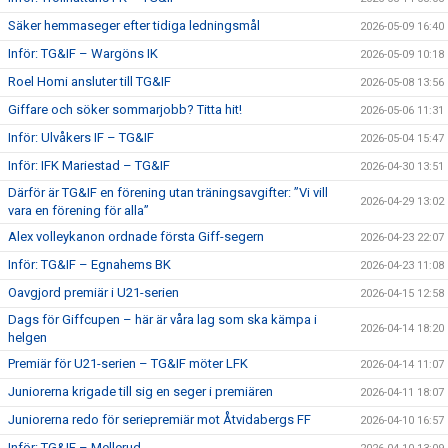
Säker hemmaseger efter tidiga ledningsmål
2026-05-09 16:40
Inför: TG&IF – Wargöns IK
2026-05-09 10:18
Roel Homi ansluter till TG&IF
2026-05-08 13:56
Giffare och söker sommarjobb? Titta hit!
2026-05-06 11:31
Inför: Ulvåkers IF – TG&IF
2026-05-04 15:47
Inför: IFK Mariestad – TG&IF
2026-04-30 13:51
Därför är TG&IF en förening utan träningsavgifter: ”Vi vill
2026-04-29 13:02
vara en förening för alla”
Alex volleykanon ordnade första Giff-segern
2026-04-23 22:07
Inför: TG&IF – Egnahems BK
2026-04-23 11:08
Oavgjord premiär i U21-serien
2026-04-15 12:58
Dags för Giffcupen – här är våra lag som ska kämpa i
2026-04-14 18:20
helgen
Premiär för U21-serien – TG&IF möter LFK
2026-04-14 11:07
Juniorerna krigade till sig en seger i premiären
2026-04-11 18:07
Juniorerna redo för seriepremiär mot Åtvidabergs FF
2026-04-10 16:57
Inför: TG&IF – Mellerud