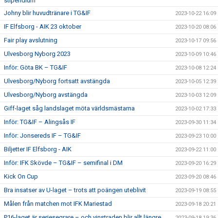
stipendium
Johny blir huvudtränare i TG&IF
2023-10-22 16:09
IF Elfsborg - AIK 23 oktober
2023-10-20 08:06
Fair play avslutning
2023-10-17 09:56
Ulvesborg Nyborg 2023
2023-10-09 10:46
Inför: Göta BK – TG&IF
2023-10-08 12:24
Ulvesborg/Nyborg fortsatt avstängda
2023-10-05 12:39
Ulvesborg/Nyborg avstängda
2023-10-03 12:09
Giff-laget såg landslaget möta världsmästarna
2023-10-02 17:33
Inför: TG&IF – Alingsås IF
2023-09-30 11:34
Inför: Jonsereds IF – TG&IF
2023-09-23 10:00
Biljetter IF Elfsborg - AIK
2023-09-22 11:00
Inför: IFK Skövde – TG&IF – semifinal i DM
2023-09-20 16:29
Kick On Cup
2023-09-20 08:46
Bra insatser av U-laget – trots att poängen uteblivit
2023-09-19 08:55
Målen från matchen mot IFK Mariestad
2023-09-18 20:21
P16-laget är seriesegrare – och vinstraden blir allt längre
2023-09-18 19:36