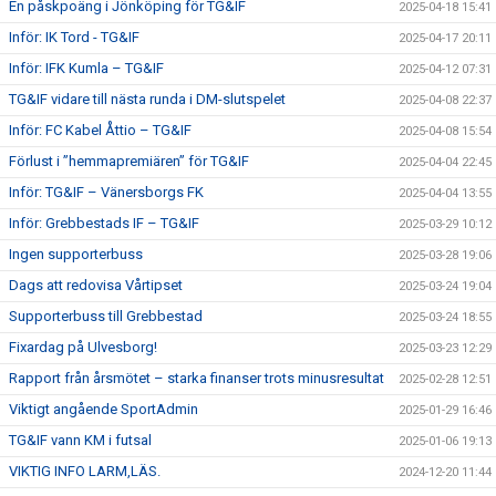
En påskpoäng i Jönköping för TG&IF
2025-04-18 15:41
Inför: IK Tord - TG&IF
2025-04-17 20:11
Inför: IFK Kumla – TG&IF
2025-04-12 07:31
TG&IF vidare till nästa runda i DM-slutspelet
2025-04-08 22:37
Inför: FC Kabel Åttio – TG&IF
2025-04-08 15:54
Förlust i ”hemmapremiären” för TG&IF
2025-04-04 22:45
Inför: TG&IF – Vänersborgs FK
2025-04-04 13:55
Inför: Grebbestads IF – TG&IF
2025-03-29 10:12
Ingen supporterbuss
2025-03-28 19:06
Dags att redovisa Vårtipset
2025-03-24 19:04
Supporterbuss till Grebbestad
2025-03-24 18:55
Fixardag på Ulvesborg!
2025-03-23 12:29
Rapport från årsmötet – starka finanser trots minusresultat
2025-02-28 12:51
Viktigt angående SportAdmin
2025-01-29 16:46
TG&IF vann KM i futsal
2025-01-06 19:13
VIKTIG INFO LARM,LÄS.
2024-12-20 11:44