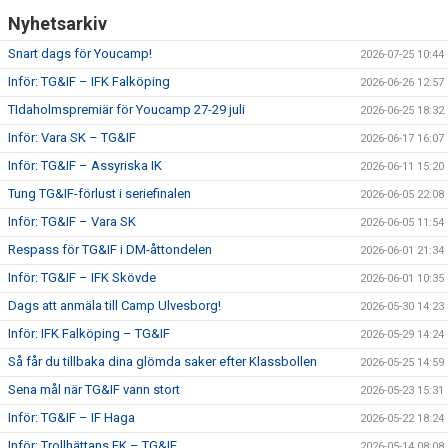
Nyhetsarkiv
CUPER ARBETSBESKRIVNING
Snart dags för Youcamp!
2026-07-25 10:44
Inför: TG&IF – IFK Falköping
2026-06-26 12:57
PLANSCHEMA
TIdaholmspremiär för Youcamp 27-29 juli
2026-06-25 18:32
Inför: Vara SK – TG&IF
2026-06-17 16:07
Inför: TG&IF – Assyriska IK
2026-06-11 15:20
Tung TG&IF-förlust i seriefinalen
2026-06-05 22:08
Inför: TG&IF – Vara SK
2026-06-05 11:54
Respass för TG&IF i DM-åttondelen
2026-06-01 21:34
Inför: TG&IF – IFK Skövde
2026-06-01 10:35
Dags att anmäla till Camp Ulvesborg!
2026-05-30 14:23
Inför: IFK Falköping – TG&IF
2026-05-29 14:24
Så får du tillbaka dina glömda saker efter Klassbollen
2026-05-25 14:59
Sena mål när TG&IF vann stort
2026-05-23 15:31
Inför: TG&IF – IF Haga
2026-05-22 18:24
Inför: Trollhättans FK – TG&IF
2026-05-14 08:08