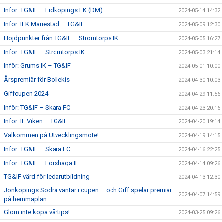
Inför: TG&IF – Lidköpings FK (DM)
2024-05-14 14:32
Inför: IFK Mariestad – TG&IF
2024-05-09 12:30
Höjdpunkter från TG&IF – Strömtorps IK
2024-05-05 16:27
Inför: TG&IF – Strömtorps IK
2024-05-03 21:14
Inför: Grums IK – TG&IF
2024-05-01 10:00
Årspremiär för Bollekis
2024-04-30 10:03
Giffcupen 2024
2024-04-29 11:56
Inför: TG&IF – Skara FC
2024-04-23 20:16
Inför: IF Viken – TG&IF
2024-04-20 19:14
Välkommen på Utvecklingsmöte!
2024-04-19 14:15
Inför: TG&IF – Skara FC
2024-04-16 22:25
Inför: TG&IF – Forshaga IF
2024-04-14 09:26
TG&IF värd för ledarutbildning
2024-04-13 12:30
Jönköpings Södra väntar i cupen – och Giff spelar premiär
2024-04-07 14:59
på hemmaplan
Glöm inte köpa vårtips!
2024-03-25 09:26