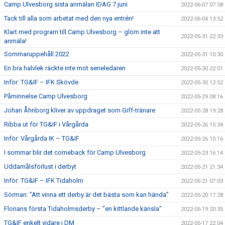
Camp Ulvesborg sista anmälan IDAG 7 juni
2022-06-07 07:58
Tack till alla som arbetat med den nya entrén!
2022-06-04 13:52
Klart med program till Camp Ulvesborg – glöm inte att
2022-05-31 22:33
anmäla!
Sommaruppehåll 2022
2022-05-31 10:30
En bra halvlek räckte inte mot serieledaren
2022-05-30 22:01
Inför: TG&IF – IFK Skövde
2022-05-30 12:52
Påminnelse Camp Ulvesborg
2022-05-29 08:16
Johan Åhnborg kliver av uppdraget som Giff-tränare
2022-05-28 19:28
Ribba ut för TG&IF i Vårgårda
2022-05-26 15:34
Inför: Vårgårda IK – TG&IF
2022-05-26 10:16
I sommar blir det comeback för Camp Ulvesborg
2022-05-23 16:14
Uddamålsförlust i derbyt
2022-05-21 21:34
Inför: TG&IF – IFK Tidaholm
2022-05-21 07:03
Sörman: ”Att vinna ett derby är det bästa som kan hända”
2022-05-20 17:28
Florians första Tidaholmsderby – ”en kittlande känsla”
2022-05-19 20:35
TG&IF enkelt vidare i DM
2022-05-17 22:04