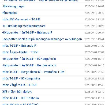
Utbildning pågår
2023-09-18 16:07
Påminnelse
2023-09-18 08:49
Inför: IFK Mariestad – TG&IF
2023-09-16 12:29
HLR utbildning med hjärtstartare
2023-09-15 08:20
Höjdpunkter från TG&IF – Brålanda IF
2023-09-10 20:37
Jackpotten spelas ut på säsongsavslutningen av bilbingon
2023-09-10 19:41
Inför: TG&IF – Brålanda IF
2023-09-08 07:30
Inför: Åsarp-Trädet – TG&IF
2023-09-01 22:04
Höjdpunkter från TG&IF – IK Kongahälla
2023-09-01 16:17
Höjdpunkter från TG&IF – Bergkullens IK
2023-09-01 16:13
Inför: TG&IF – Bergdalens IK – kvartsfinal i DM
2023-08-29 21:59
Inför: TG&IF – IK Kongahälla
2023-08-26 13:26
Inför: Vårgårda IK – TG&IF
2023-08-19 12:43
Giff-målen från derbyt
2023-08-13 22:10
Inför: TG&IF – IFK Tidaholm
2023-08-12 11:19
Inför: IFK Hjo – TG&IF (DM)
2023-08-07 13:54