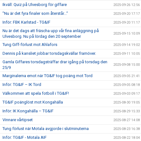
Ikväll: Quiz på Ulvesborg för giffare
2025-09-26 12:56
”Nu är det fyra finaler som återstår...”
2025-09-20 17:17
Inför: FBK Karlstad - TG&IF
2025-09-20 11:17
Nu är det dags att fräscha upp vår fina anläggning på
2025-09-15 10:09
Ulvesborg. Nu på lördag den 20 september
Tung Giff-förlust mot Ahlafors
2025-09-14 19:02
Dennis på kansliet jobbar torsdagskvällar framöver.
2025-09-11 10:05
Gamla Giffares torsdagsträffar drar igång på torsdag den
2025-09-08 15:00
25/9
Marginalerna emot när TG&IF tog poäng mot Tord
2025-09-05 21:41
Inför: TG&IF – IK Tord
2025-09-05 08:18
Välkommen att spela fotboll i TG&IF!
2025-09-03 09:17
TG&IF poänglöst mot Kongahälla
2025-08-30 19:05
Inför: IK Kongahälla – TG&IF
2025-08-29 15:33
Vinnare vårtipset
2025-08-27 14:08
Tung förlust när Motala avgjorde i slutminuterna
2025-08-23 16:38
Inför: TG&IF - Motala AIF
2025-08-22 18:04