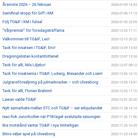
Årsmöte 2026 – 26 februari
2026-01-09 14:43
Semifinal-stopp för Giff i KM
2026-01-06 17:13
Följ TG&IF i KM i futsal
2026-01-05 22:09
”Vårpremiär” för Torsdagsträffarna
2025-12-25 11:11
Välkommen till TG&IF, Leo!
2025-12-15 20:22
Tack för insatsen i TG&IF, Eric!
2025-12-09 13:43
Dragningslistan kontantlotteriet
2025-12-07 13:24
Tack för allt, Nils Liljebo!
2025-12-07 08:12
Tack för insatserna i TG&IF, Ludwig, Alexander och Liam!
2025-12-06 10:15
Julgransförsäljning på julmarknaden – och Ulvesborg
2025-12-05 13:47
Tack för allt, Florian Brahimi!
2025-12-02 17:15
Lawan valde TG&IF
2025-12-01 20:50
Nytt samarbete mellan STC och TG&IF – ser erbjudandet
2025-11-28 14:14
Isac fick Junorbollen när P18-laget avslutade säsongen
2025-11-26 11:06
Bra motstånd väntar TG&IF i nya Vinterligan
2025-11-25 16:33
Bilos väljer spel på Ulvesborg
2025-11-23 14:40