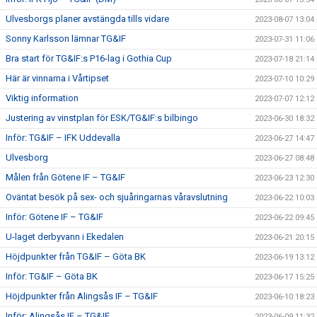
Ulvesborgs planer avstängda tills vidare
2023-08-07 13:04
Sonny Karlsson lämnar TG&IF
2023-07-31 11:06
Bra start för TG&IF:s P16-lag i Gothia Cup
2023-07-18 21:14
Här är vinnarna i Vårtipset
2023-07-10 10:29
Viktig information
2023-07-07 12:12
Justering av vinstplan för ESK/TG&IF:s bilbingo
2023-06-30 18:32
Inför: TG&IF – IFK Uddevalla
2023-06-27 14:47
Ulvesborg
2023-06-27 08:48
Målen från Götene IF – TG&IF
2023-06-23 12:30
Oväntat besök på sex- och sjuåringarnas våravslutning
2023-06-22 10:03
Inför: Götene IF – TG&IF
2023-06-22 09:45
U-laget derbyvann i Ekedalen
2023-06-21 20:15
Höjdpunkter från TG&IF – Göta BK
2023-06-19 13:12
Inför: TG&IF – Göta BK
2023-06-17 15:25
Höjdpunkter från Alingsås IF – TG&IF
2023-06-10 18:23
Inför: Alingsås IF – TG&IF
2023-06-09 11:32