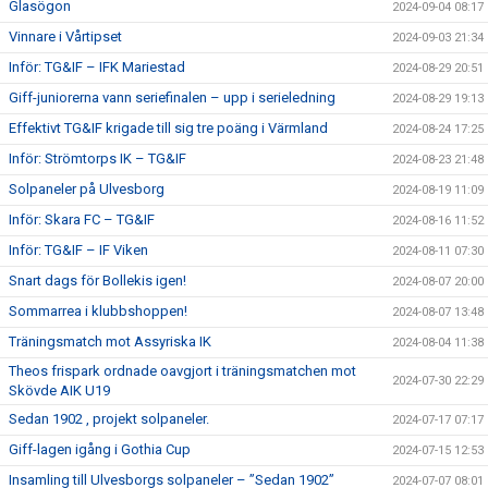
Glasögon
2024-09-04 08:17
Vinnare i Vårtipset
2024-09-03 21:34
Inför: TG&IF – IFK Mariestad
2024-08-29 20:51
Giff-juniorerna vann seriefinalen – upp i serieledning
2024-08-29 19:13
Effektivt TG&IF krigade till sig tre poäng i Värmland
2024-08-24 17:25
Inför: Strömtorps IK – TG&IF
2024-08-23 21:48
Solpaneler på Ulvesborg
2024-08-19 11:09
Inför: Skara FC – TG&IF
2024-08-16 11:52
Inför: TG&IF – IF Viken
2024-08-11 07:30
Snart dags för Bollekis igen!
2024-08-07 20:00
Sommarrea i klubbshoppen!
2024-08-07 13:48
Träningsmatch mot Assyriska IK
2024-08-04 11:38
Theos frispark ordnade oavgjort i träningsmatchen mot
2024-07-30 22:29
Skövde AIK U19
Sedan 1902 , projekt solpaneler.
2024-07-17 07:17
Giff-lagen igång i Gothia Cup
2024-07-15 12:53
Insamling till Ulvesborgs solpaneler – ”Sedan 1902”
2024-07-07 08:01