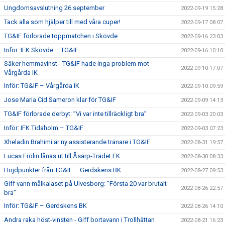
Ungdomsavslutning 26 september
2022-09-19 15:28
Tack alla som hjälper till med våra cuper!
2022-09-17 08:07
TG&IF förlorade toppmatchen i Skövde
2022-09-16 23:03
Inför: IFK Skövde – TG&IF
2022-09-16 10:10
Säker hemmavinst - TG&IF hade inga problem mot
2022-09-10 17:07
Vårgårda IK
Inför: TG&IF – Vårgårda IK
2022-09-10 09:59
Jose Maria Cid Sameron klar för TG&IF
2022-09-09 14:13
TG&IF förlorade derbyt: ”Vi var inte tillräckligt bra”
2022-09-03 20:03
Inför: IFK Tidaholm – TG&IF
2022-09-03 07:23
Xheladin Brahimi är ny assisterande tränare i TG&IF
2022-08-31 19:57
Lucas Frölin lånas ut till Åsarp-Trädet FK
2022-08-30 08:33
Höjdpunkter från TG&IF – Gerdskens BK
2022-08-27 09:53
Giff vann målkalaset på Ulvesborg: ”Första 20 var brutalt
2022-08-26 22:57
bra”
Inför: TG&IF – Gerdskens BK
2022-08-26 14:10
Andra raka höst-vinsten - Giff bortavann i Trollhättan
2022-08-21 16:23