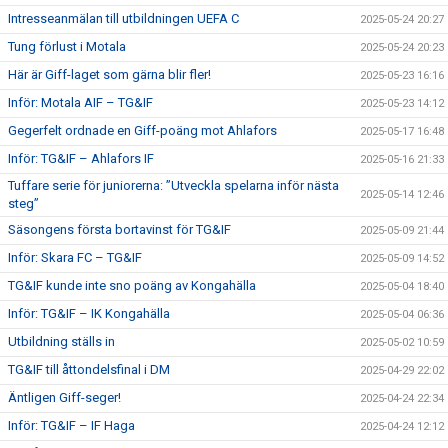
Intresseanmälan till utbildningen UEFA C
2025-05-24 20:27
Tung förlust i Motala
2025-05-24 20:23
Här är Giff-laget som gärna blir fler!
2025-05-23 16:16
Inför: Motala AIF – TG&IF
2025-05-23 14:12
Gegerfelt ordnade en Giff-poäng mot Ahlafors
2025-05-17 16:48
Inför: TG&IF – Ahlafors IF
2025-05-16 21:33
Tuffare serie för juniorerna: ”Utveckla spelarna inför nästa
2025-05-14 12:46
steg”
Säsongens första bortavinst för TG&IF
2025-05-09 21:44
Inför: Skara FC – TG&IF
2025-05-09 14:52
TG&IF kunde inte sno poäng av Kongahälla
2025-05-04 18:40
Inför: TG&IF – IK Kongahälla
2025-05-04 06:36
Utbildning ställs in
2025-05-02 10:59
TG&IF till åttondelsfinal i DM
2025-04-29 22:02
Äntligen Giff-seger!
2025-04-24 22:34
Inför: TG&IF – IF Haga
2025-04-24 12:12