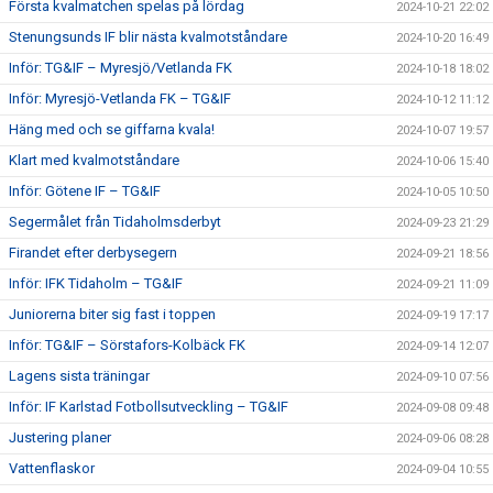
Första kvalmatchen spelas på lördag
2024-10-21 22:02
Stenungsunds IF blir nästa kvalmotståndare
2024-10-20 16:49
Inför: TG&IF – Myresjö/Vetlanda FK
2024-10-18 18:02
Inför: Myresjö-Vetlanda FK – TG&IF
2024-10-12 11:12
Häng med och se giffarna kvala!
2024-10-07 19:57
Klart med kvalmotståndare
2024-10-06 15:40
Inför: Götene IF – TG&IF
2024-10-05 10:50
Segermålet från Tidaholmsderbyt
2024-09-23 21:29
Firandet efter derbysegern
2024-09-21 18:56
Inför: IFK Tidaholm – TG&IF
2024-09-21 11:09
Juniorerna biter sig fast i toppen
2024-09-19 17:17
Inför: TG&IF – Sörstafors-Kolbäck FK
2024-09-14 12:07
Lagens sista träningar
2024-09-10 07:56
Inför: IF Karlstad Fotbollsutveckling – TG&IF
2024-09-08 09:48
Justering planer
2024-09-06 08:28
Vattenflaskor
2024-09-04 10:55