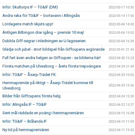
Inför: Skultorps IF – TG&IF (DM)
2022-05-17 10:35
Andra raka för TG&IF – bortavann i Allingsås
2022-05-14 17:50
Lördagens match skjuts upp!
2022-05-06 14:42
Äntligen Bilbingon drar igång – premiär 10 maj!
2022-05-06 13:02
Dubbla Giff-segrar i inledningen av U-lagsserien
2022-05-04 16:34
Glädje och jubel - stort bildspel från Giffcupens avgörande
2022-05-01 21:34
Full fart även andra helgen av Giffcupen - se bilderna här!
2022-04-30 15:23
Första matchen på Ulvesborg – årets första trepoängare
2022-04-29 21:44
Inför: TG&IF – Åsarp-Trädet FK
2022-04-29 10:02
Hemmapremiär på riktigt – Åsarp-Trädet kommer till
2022-04-24 15:56
Ulvesborg
Bilder från Giffcupens första helg
2022-04-24 15:50
Inför: Alingsås IF – TG&IF
2022-04-22 13:27
Sent mål räddade en poäng i hemmapremiären
2022-04-15 16:08
Inför: TG&IF – Brålanda IF
2022-04-15 11:09
Ny tid på hemmapremiären
2022-04-11 19:33