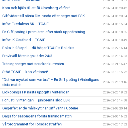
2026-04-10 13:09
Kom och hjälp till att få Ulvesborg vårfint!
2026-04-06 20:42
Giff vidare till nästa DM-runda efter seger mot ESK
2026-04-06 20:34
Inför: Ekedalens SK – TG&IF
2026-04-05 15:34
En Giff-poäng i premiären efter stark upphämtning
2026-04-03 18:35
Inför: IK Gauthiod – TG&IF
2026-04-03 10:49
Boka in 28 april – då börjar TG&IF:s Bollekis
2026-03-27 16:14
Provkväll föreningskläder 24/3
2026-03-23 14:03
Träningsseger mot seriekonkurrenten
2026-03-21 16:47
Stöd TG&IF – köp vårtipset!
2026-03-13 15:22
”Det var mycket som var bra” – En Giff-poäng i Vinterligans
2026-02-28 19:16
sista match
Lidköpings FK nästa uppgift i Vinterligan
2026-02-25 18:52
Förlust i Vinterligan – juniorerna slog ESK
2026-02-16 14:38
Gegerfelt ende målskytt när Giff vann i Götene
2026-02-08 20:14
Dags för säsongens första träningsmatch
2026-02-06 16:32
Vårprogrammet för Torsdagsträffen
2026-01-20 17:32