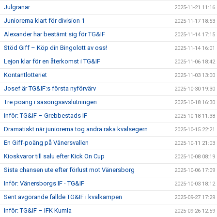
Julgranar
2025-11-21 11:16
Juniorerna klart för division 1
2025-11-17 18:53
Alexander har bestämt sig för TG&IF
2025-11-14 17:15
Stöd Giff – Köp din Bingolott av oss!
2025-11-14 16:01
Lejon klar för en återkomst i TG&IF
2025-11-06 18:42
Kontantlotteriet
2025-11-03 13:00
Josef är TG&IF:s första nyförvärv
2025-10-30 19:30
Tre poäng i säsongsavslutningen
2025-10-18 16:30
Inför: TG&IF – Grebbestads IF
2025-10-18 11:38
Dramatiskt när juniorerna tog andra raka kvalsegern
2025-10-15 22:21
En Giff-poäng på Vänersvallen
2025-10-11 21:03
Kioskvaror till salu efter Kick On Cup
2025-10-08 08:19
Sista chansen ute efter förlust mot Vänersborg
2025-10-06 17:09
Inför: Vänersborgs IF - TG&IF
2025-10-03 18:12
Sent avgörande fällde TG&IF i kvalkampen
2025-09-27 17:29
Inför: TG&IF – IFK Kumla
2025-09-26 12:59