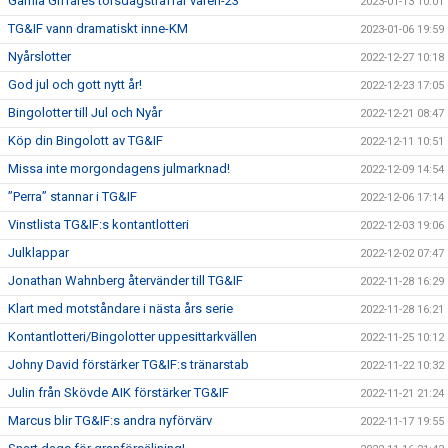
Gamla Giffares torsdagsträffar våren-23
2023-01-13 10:01
TG&IF vann dramatiskt inne-KM
2023-01-06 19:59
Nyårslotter
2022-12-27 10:18
God jul och gott nytt år!
2022-12-23 17:05
Bingolotter till Jul och Nyår
2022-12-21 08:47
Köp din Bingolott av TG&IF
2022-12-11 10:51
Missa inte morgondagens julmarknad!
2022-12-09 14:54
”Perra” stannar i TG&IF
2022-12-06 17:14
Vinstlista TG&IF:s kontantlotteri
2022-12-03 19:06
Julklappar
2022-12-02 07:47
Jonathan Wahnberg återvänder till TG&IF
2022-11-28 16:29
Klart med motståndare i nästa års serie
2022-11-28 16:21
Kontantlotteri/Bingolotter uppesittarkvällen
2022-11-25 10:12
Johny David förstärker TG&IF:s tränarstab
2022-11-22 10:32
Julin från Skövde AIK förstärker TG&IF
2022-11-21 21:24
Marcus blir TG&IF:s andra nyförvärv
2022-11-17 19:55