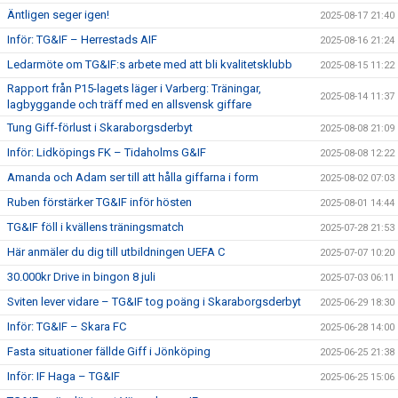
Äntligen seger igen!
2025-08-17 21:40
Inför: TG&IF – Herrestads AIF
2025-08-16 21:24
Ledarmöte om TG&IF:s arbete med att bli kvalitetsklubb
2025-08-15 11:22
Rapport från P15-lagets läger i Varberg: Träningar,
2025-08-14 11:37
lagbyggande och träff med en allsvensk giffare
Tung Giff-förlust i Skaraborgsderbyt
2025-08-08 21:09
Inför: Lidköpings FK – Tidaholms G&IF
2025-08-08 12:22
Amanda och Adam ser till att hålla giffarna i form
2025-08-02 07:03
Ruben förstärker TG&IF inför hösten
2025-08-01 14:44
TG&IF föll i kvällens träningsmatch
2025-07-28 21:53
Här anmäler du dig till utbildningen UEFA C
2025-07-07 10:20
30.000kr Drive in bingon 8 juli
2025-07-03 06:11
Sviten lever vidare – TG&IF tog poäng i Skaraborgsderbyt
2025-06-29 18:30
Inför: TG&IF – Skara FC
2025-06-28 14:00
Fasta situationer fällde Giff i Jönköping
2025-06-25 21:38
Inför: IF Haga – TG&IF
2025-06-25 15:06