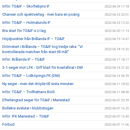
Inför: TG&IF – Skoftebyns IF
2022-06-29 17:18
Chanser och spelövertag - men bara en poäng
2022-06-23 22:01
Inför: TG&IF – Holmalunds IF
2022-06-23 13:22
Bra start för TG&IF:s U-lag
2022-06-20 11:19
Höjdpunkter från Brålanda IF – TG&IF
2022-06-19 14:47
Drömstart i Brålanda – TG&IF tog tredje raka: ”Vi
2022-06-18 16:55
kontrollerade matchen från start till mål”
Inför: Brålanda IF – TG&IF
2022-06-17 18:17
3-1-seger mot LFK - Giff klart för kvartsfinal i DM
2022-06-14 21:32
Inför: TG&IF – Lidköpings FK (DM)
2022-06-14 06:39
Ny seger - men det dröjde till sista minuten
2022-06-11 18:02
Inför: TG&IF – Trollhättans BoIS
2022-06-11 08:00
Efterlängtad seger för TG&IF i Mariestad
2022-06-07 23:39
Bollekis avslutar i klubbstugan
2022-06-07 16:25
Inför: IFK Mariestad – TG&IF
2022-06-07 15:40
Förbud
2022-06-07 11:06