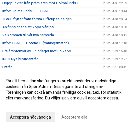
Höjdpunkter från premiären mot Holmalunds IF
2022-04-08 22:53
Inför: Holmalunds IF – TG&IF
2022-04-08 13:44
TG&IF flyttar fram första Giffcupen-helgen
2022-04-04 20:34
Än finns chans att köpa Vårtips
2022-04-04 19:08
Välkommen till vår nya hemsida
2022-04-04 10:15
Inför: TG&IF – Götene IF (träningsmatch)
2022-04-01 17:10
Bra årspremiär av juniorlaget mot Folkabo
2022-03-24 16:48
INFO Nya huvudentrèn
2022-03-24 12:27
Entrèn
2022-03-15 08:41
Inför: Husqvarna FF – TG&IF
2022-03-12 10:50
För att hemsidan ska fungera korrekt använder vi nödvändiga
Inför: TG&IF – IK Gauthiod (träningsmatch)
2022-03-05 07:33
cookies från SportAdmin. Dessa går inte att stänga av.
Inför: TG&IF – Vänersborgs FK (träningsmatch)
2022-02-25 20:12
Föreningen kan också använda frivilliga cookies, t.ex. för statistik
eller marknadsföring. Du väljer själv om du vill acceptera dessa.
Stadgeändringar och plusresultat – nyheterna från
2022-02-24 11:41
årsmötet
Anpassa dina val
Utprovning kläder Ulvesborg
2022-02-23 07:41
Acceptera nödvändiga
Acceptera alla
TG&IF tar bort träningsavgiften för föreningens ungdomar
2022-02-21 16:48
Inför Lidköpings FK – TG&IF (Träningsmatch)
2022-02-20 14:56