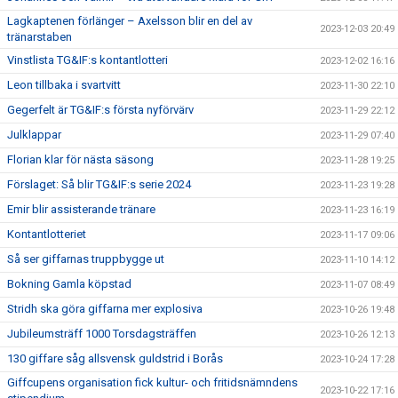
Lagkaptenen förlänger – Axelsson blir en del av
2023-12-03 20:49
tränarstaben
Vinstlista TG&IF:s kontantlotteri
2023-12-02 16:16
Leon tillbaka i svartvitt
2023-11-30 22:10
Gegerfelt är TG&IF:s första nyförvärv
2023-11-29 22:12
Julklappar
2023-11-29 07:40
Florian klar för nästa säsong
2023-11-28 19:25
Förslaget: Så blir TG&IF:s serie 2024
2023-11-23 19:28
Emir blir assisterande tränare
2023-11-23 16:19
Kontantlotteriet
2023-11-17 09:06
Så ser giffarnas truppbygge ut
2023-11-10 14:12
Bokning Gamla köpstad
2023-11-07 08:49
Stridh ska göra giffarna mer explosiva
2023-10-26 19:48
Jubileumsträff 1000 Torsdagsträffen
2023-10-26 12:13
130 giffare såg allsvensk guldstrid i Borås
2023-10-24 17:28
Giffcupens organisation fick kultur- och fritidsnämndens
2023-10-22 17:16