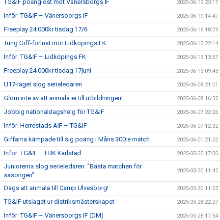
TG&IF poänglöst mot Vänersborgs IF
2025-06-19 23:17
Inför: TG&IF – Vänersborgs IF
2025-06-19 14:47
Freeplay 24.000kr tisdag 17/6
2025-06-16 18:09
Tung Giff-förlust mot Lidköpings FK
2025-06-13 22:14
Inför: TG&IF – Lidköpings FK
2025-06-13 13:57
Freeplay 24.000kr tisdag 17juni
2025-06-13 09:43
U17-laget slog serieledaren
2025-06-08 21:01
Glöm inte av att anmäla er till utbildningen!
2025-06-08 16:32
Jobbig nationaldagshelg för TG&IF
2025-06-07 22:26
Inför: Herrestads AIF – TG&IF
2025-06-07 12:32
Giffarna kämpade till sig poäng i Måns 300:e match
2025-06-01 21:22
Inför: TG&IF – FBK Karlstad
2025-05-30 17:00
Juniorerna slog serieledaren: ”Bästa matchen för
2025-05-30 11:42
säsongen”
Dags att anmäla till Camp Ulvesborg!
2025-05-30 11:23
TG&IF utslaget ur distriksmästerskapet
2025-05-28 22:27
Inför: TG&IF – Vänersborgs IF (DM)
2025-05-28 17:54