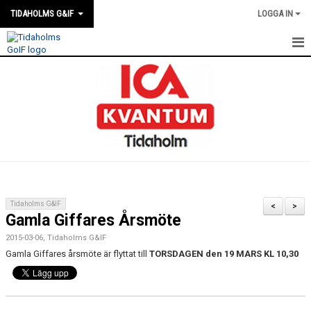
TIDAHOLMS G&IF
LOGGA IN
HEM
FÖRENINGSKALENDERN
NYHETER
KLUBBSTUGAN
KONTAKT
Tidaholms G&IF
<
>
Gamla Giffares Årsmöte
FÖRENINGEN
2015-03-06, Tidaholms G&IF
SOUVENIRER
Gamla Giffares årsmöte är flyttat till
TORSDAGEN den 19 MARS KL 10,30
GAMLA GIFFS TORSDAGSTRÄFFAR
MATCHER