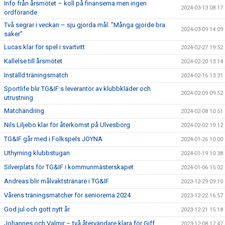
Info från årsmötet – koll på finanserna men ingen
2024-03-13 08:17
ordförande
Två segrar i veckan – sju gjorda mål: ”Många gjorde bra
2024-03-09 14:09
saker”
Lucas klar för spel i svartvitt
2024-02-27 19:52
Kallelse till årsmötet
2024-02-20 13:14
Inställd träningsmatch
2024-02-16 13:31
Sportlife blir TG&IF:s leverantör av klubbkläder och
2024-02-09 09:52
utrustning
Matchändring
2024-02-08 10:51
Nils Liljebo klar för återkomst på Ulvesborg
2024-02-02 19:12
TG&IF går med i Folkspels JOYNA
2024-01-26 10:00
Uthyrning klubbstugan
2024-01-19 10:38
Silverplats för TG&IF i kommunmästerskapet
2024-01-06 15:02
Andreas blir målvaktstränare i TG&IF
2023-12-29 09:10
Vårens träningsmatcher för seniorerna 2024
2023-12-22 16:57
God jul och gott nytt år
2023-12-21 15:18
Johannes och Valmir – två återvändare klara för Giff
2023-12-08 17:47