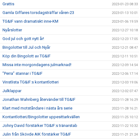
Grattis
2023-01-23 08:33
Gamla Giffares torsdagsträffar våren-23
2023-01-13 10:01
TG&IF vann dramatiskt inne-KM
2023-01-06 19:59
Nyårslotter
2022-12-27 10:18
God jul och gott nytt år!
2022-12-23 17:05
Bingolotter till Jul och Nyår
2022-12-21 08:47
Köp din Bingolott av TG&IF
2022-12-11 10:51
Missa inte morgondagens julmarknad!
2022-12-09 14:54
”Perra” stannar i TG&IF
2022-12-06 17:14
Vinstlista TG&IF:s kontantlotteri
2022-12-03 19:06
Julklappar
2022-12-02 07:47
Jonathan Wahnberg återvänder till TG&IF
2022-11-28 16:29
Klart med motståndare i nästa års serie
2022-11-28 16:21
Kontantlotteri/Bingolotter uppesittarkvällen
2022-11-25 10:12
Johny David förstärker TG&IF:s tränarstab
2022-11-22 10:32
Julin från Skövde AIK förstärker TG&IF
2022-11-21 21:24