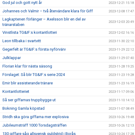
God jul och gott nytt år
2023-12-21 15:18
Johannes och Valmir – två återvändare klara för Giff
2023-12-08 17:47
Lagkaptenen förlänger – Axelsson blir en del av
2023-12-03 20:49
tränarstaben
Vinstlista TG&IF:s kontantlotteri
2023-12-02 16:16
Leon tillbaka i svartvitt
2023-11-30 22:10
Gegerfelt är TG&IF:s första nyförvärv
2023-11-29 22:12
Julklappar
2023-11-29 07:40
Florian klar för nästa säsong
2023-11-28 19:25
Förslaget: Så blir TG&IF:s serie 2024
2023-11-23 19:28
Emir blir assisterande tränare
2023-11-23 16:19
Kontantlotteriet
2023-11-17 09:06
Så ser giffarnas truppbygge ut
2023-11-10 14:12
Bokning Gamla köpstad
2023-11-07 08:49
Stridh ska göra giffarna mer explosiva
2023-10-26 19:48
Jubileumsträff 1000 Torsdagsträffen
2023-10-26 12:13
130 giffare såg allsvensk guldstrid i Borås
2023-10-24 17:28