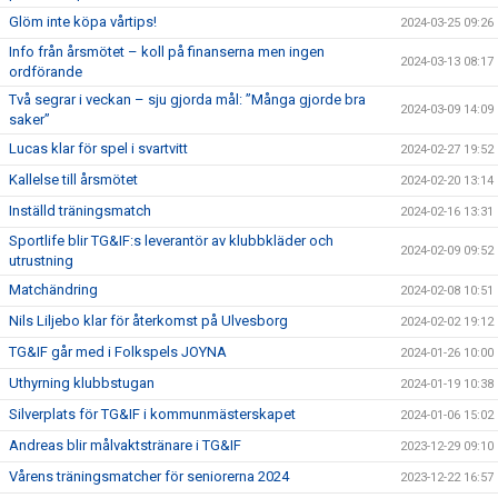
Glöm inte köpa vårtips!
2024-03-25 09:26
Info från årsmötet – koll på finanserna men ingen
2024-03-13 08:17
ordförande
Två segrar i veckan – sju gjorda mål: ”Många gjorde bra
2024-03-09 14:09
saker”
Lucas klar för spel i svartvitt
2024-02-27 19:52
Kallelse till årsmötet
2024-02-20 13:14
Inställd träningsmatch
2024-02-16 13:31
Sportlife blir TG&IF:s leverantör av klubbkläder och
2024-02-09 09:52
utrustning
Matchändring
2024-02-08 10:51
Nils Liljebo klar för återkomst på Ulvesborg
2024-02-02 19:12
TG&IF går med i Folkspels JOYNA
2024-01-26 10:00
Uthyrning klubbstugan
2024-01-19 10:38
Silverplats för TG&IF i kommunmästerskapet
2024-01-06 15:02
Andreas blir målvaktstränare i TG&IF
2023-12-29 09:10
Vårens träningsmatcher för seniorerna 2024
2023-12-22 16:57