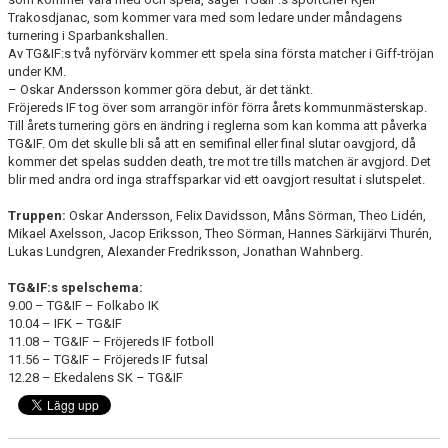
Trakosdjanac, som kommer vara med som ledare under måndagens
turnering i Sparbankshallen.
Av TG&IF:s två nyförvärv kommer ett spela sina första matcher i Giff-tröjan
under KM.
– Oskar Andersson kommer göra debut, är det tänkt.
Fröjereds IF tog över som arrangör inför förra årets kommunmästerskap.
Till årets turnering görs en ändring i reglerna som kan komma att påverka
TG&IF. Om det skulle bli så att en semifinal eller final slutar oavgjord, då
kommer det spelas sudden death, tre mot tre tills matchen är avgjord. Det
blir med andra ord inga straffsparkar vid ett oavgjort resultat i slutspelet.
Truppen:
Oskar Andersson, Felix Davidsson, Måns Sörman, Theo Lidén,
Mikael Axelsson, Jacop Eriksson, Theo Sörman, Hannes Särkijärvi Thurén,
Lukas Lundgren, Alexander Fredriksson, Jonathan Wahnberg.
TG&IF:s spelschema:
9.00 – TG&IF – Folkabo IK
10.04 – IFK – TG&IF
11.08 – TG&IF – Fröjereds IF fotboll
11.56 – TG&IF – Fröjereds IF futsal
12.28 – Ekedalens SK – TG&IF