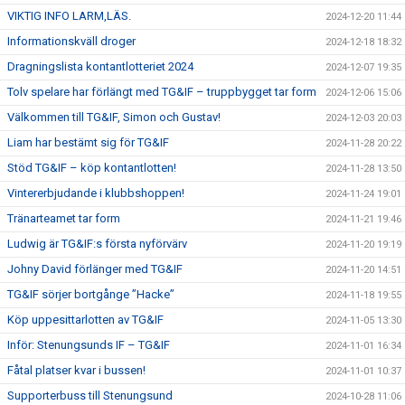
VIKTIG INFO LARM,LÄS.
2024-12-20 11:44
Informationskväll droger
2024-12-18 18:32
Dragningslista kontantlotteriet 2024
2024-12-07 19:35
Tolv spelare har förlängt med TG&IF – truppbygget tar form
2024-12-06 15:06
Välkommen till TG&IF, Simon och Gustav!
2024-12-03 20:03
Liam har bestämt sig för TG&IF
2024-11-28 20:22
Stöd TG&IF – köp kontantlotten!
2024-11-28 13:50
Vintererbjudande i klubbshoppen!
2024-11-24 19:01
Tränarteamet tar form
2024-11-21 19:46
Ludwig är TG&IF:s första nyförvärv
2024-11-20 19:19
Johny David förlänger med TG&IF
2024-11-20 14:51
TG&IF sörjer bortgånge ”Hacke”
2024-11-18 19:55
Köp uppesittarlotten av TG&IF
2024-11-05 13:30
Inför: Stenungsunds IF – TG&IF
2024-11-01 16:34
Fåtal platser kvar i bussen!
2024-11-01 10:37
Supporterbuss till Stenungsund
2024-10-28 11:06