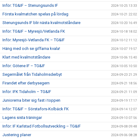
Inför: TG&IF – Stenungsunds IF
2024-10-25 13:33
Första kvalmatchen spelas på lördag
2024-10-21 22:02
Stenungsunds IF blir nästa kvalmotståndare
2024-10-20 16:49
Inför: TG&IF – Myresjö/Vetlanda FK
2024-10-18 18:02
Inför: Myresjö-Vetlanda FK – TG&IF
2024-10-12 11:12
Häng med och se giffarna kvala!
2024-10-07 19:57
Klart med kvalmotståndare
2024-10-06 15:40
Inför: Götene IF – TG&IF
2024-10-05 10:50
Segermålet från Tidaholmsderbyt
2024-09-23 21:29
Firandet efter derbysegern
2024-09-21 18:56
Inför: IFK Tidaholm – TG&IF
2024-09-21 11:09
Juniorerna biter sig fast i toppen
2024-09-19 17:17
Inför: TG&IF – Sörstafors-Kolbäck FK
2024-09-14 12:07
Lagens sista träningar
2024-09-10 07:56
Inför: IF Karlstad Fotbollsutveckling – TG&IF
2024-09-08 09:48
Justering planer
2024-09-06 08:28