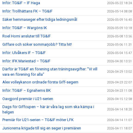
Inför: TG&IF – IF Haga
2026-05-22 18:24
Inför: Trollhättans FK – TG&IF
2026-05-14 08:08
Säker hemmaseger efter tidiga ledningsmål
2026-05-09 16:40
Inför: TG&IF – Wargöns IK
2026-05-09 10:18
Roel Homi ansluter till TG&IF
2026-05-08 13:56
Giffare och söker sommarjobb? Titta hit!
2026-05-06 11:31
Inför: Ulvåkers IF – TG&IF
2026-05-04 15:47
Inför: IFK Mariestad – TG&IF
2026-04-30 13:51
Därför är TG&IF en förening utan träningsavgifter: ”Vi vill
2026-04-29 13:02
vara en förening för alla”
Alex volleykanon ordnade första Giff-segern
2026-04-23 22:07
Inför: TG&IF – Egnahems BK
2026-04-23 11:08
Oavgjord premiär i U21-serien
2026-04-15 12:58
Dags för Giffcupen – här är våra lag som ska kämpa i
2026-04-14 18:20
helgen
Premiär för U21-serien – TG&IF möter LFK
2026-04-14 11:07
Juniorerna krigade till sig en seger i premiären
2026-04-11 18:07