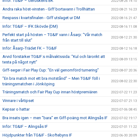
Inför: TG&IF – Gerdskens BK
2022-08-26 14:10
Andra raka höst-vinsten - Giff bortavann i Trollhättan
2022-08-21 16:23
Respass i kvartsfinalen - Giff utslaget ur DM
2022-08-16 21:47
Inför: TG&IF – IFK Skövde (DM)
2022-08-16 11:08
Perfekt start på hösten – TG&IF vann i Åsarp: ”Vår match
2022-08-12 21:30
från start till slut”
Inför: Åsarp-Trädet FK – TG&IF
2022-08-12 16:18
Arvid förstärker TG&IF:s målvaktssida: ”Kul och lärorikt att
2022-08-09 13:15
testa på något nytt”
Giff-seger i Fair Play Cup: ”En väl genomförd turnering”
2022-08-07 20:36
”En bra match mot ett bra motstånd” – Men TG&IF föll i
2022-08-02 22:30
träningsmatchen i Jönköping
Träningsmatch och Fair Play Cup innan höstpremiären
2022-07-22 11:23
Vinnare i vårtipset
2022-07-07 21:13
Kepsar o hattar
2022-07-06 08:45
Bra insats igen – men ”bara” en Giff-poäng mot Alingsås IF
2022-07-02 19:17
Inför: TG&IF – Alingsås IF
2022-07-01 11:22
Höjdpunkter från TG&IF - Skoftebyns IF
2022-06-30 20:09