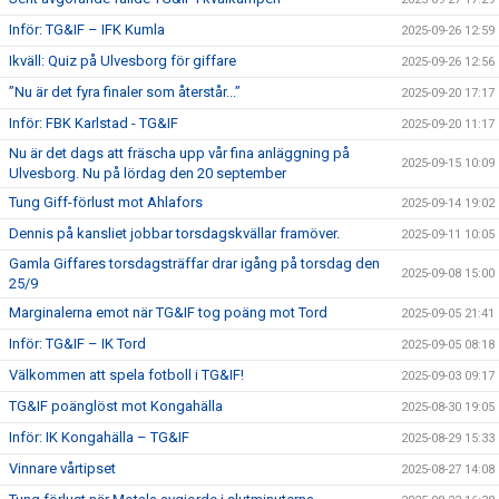
Inför: TG&IF – IFK Kumla
2025-09-26 12:59
Ikväll: Quiz på Ulvesborg för giffare
2025-09-26 12:56
”Nu är det fyra finaler som återstår...”
2025-09-20 17:17
Inför: FBK Karlstad - TG&IF
2025-09-20 11:17
Nu är det dags att fräscha upp vår fina anläggning på
2025-09-15 10:09
Ulvesborg. Nu på lördag den 20 september
Tung Giff-förlust mot Ahlafors
2025-09-14 19:02
Dennis på kansliet jobbar torsdagskvällar framöver.
2025-09-11 10:05
Gamla Giffares torsdagsträffar drar igång på torsdag den
2025-09-08 15:00
25/9
Marginalerna emot när TG&IF tog poäng mot Tord
2025-09-05 21:41
Inför: TG&IF – IK Tord
2025-09-05 08:18
Välkommen att spela fotboll i TG&IF!
2025-09-03 09:17
TG&IF poänglöst mot Kongahälla
2025-08-30 19:05
Inför: IK Kongahälla – TG&IF
2025-08-29 15:33
Vinnare vårtipset
2025-08-27 14:08