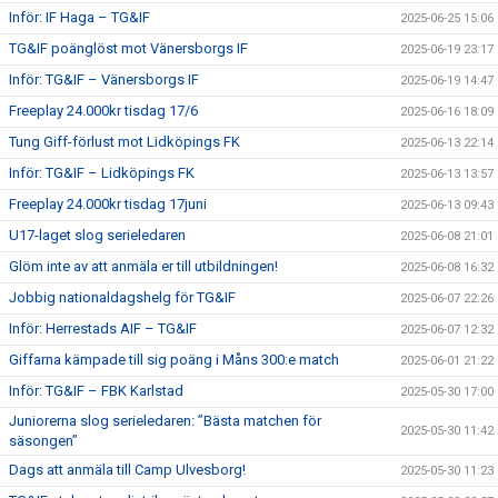
Inför: IF Haga – TG&IF
2025-06-25 15:06
TG&IF poänglöst mot Vänersborgs IF
2025-06-19 23:17
Inför: TG&IF – Vänersborgs IF
2025-06-19 14:47
Freeplay 24.000kr tisdag 17/6
2025-06-16 18:09
Tung Giff-förlust mot Lidköpings FK
2025-06-13 22:14
Inför: TG&IF – Lidköpings FK
2025-06-13 13:57
Freeplay 24.000kr tisdag 17juni
2025-06-13 09:43
U17-laget slog serieledaren
2025-06-08 21:01
Glöm inte av att anmäla er till utbildningen!
2025-06-08 16:32
Jobbig nationaldagshelg för TG&IF
2025-06-07 22:26
Inför: Herrestads AIF – TG&IF
2025-06-07 12:32
Giffarna kämpade till sig poäng i Måns 300:e match
2025-06-01 21:22
Inför: TG&IF – FBK Karlstad
2025-05-30 17:00
Juniorerna slog serieledaren: ”Bästa matchen för
2025-05-30 11:42
säsongen”
Dags att anmäla till Camp Ulvesborg!
2025-05-30 11:23