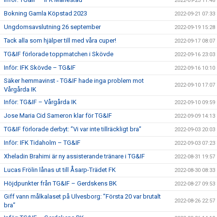
2022-09-23 11:48
Bokning Gamla Köpstad 2023
2022-09-21 07:33
Ungdomsavslutning 26 september
2022-09-19 15:28
Tack alla som hjälper till med våra cuper!
2022-09-17 08:07
TG&IF förlorade toppmatchen i Skövde
2022-09-16 23:03
Inför: IFK Skövde – TG&IF
2022-09-16 10:10
Säker hemmavinst - TG&IF hade inga problem mot
2022-09-10 17:07
Vårgårda IK
Inför: TG&IF – Vårgårda IK
2022-09-10 09:59
Jose Maria Cid Sameron klar för TG&IF
2022-09-09 14:13
TG&IF förlorade derbyt: ”Vi var inte tillräckligt bra”
2022-09-03 20:03
Inför: IFK Tidaholm – TG&IF
2022-09-03 07:23
Xheladin Brahimi är ny assisterande tränare i TG&IF
2022-08-31 19:57
Lucas Frölin lånas ut till Åsarp-Trädet FK
2022-08-30 08:33
Höjdpunkter från TG&IF – Gerdskens BK
2022-08-27 09:53
Giff vann målkalaset på Ulvesborg: ”Första 20 var brutalt
2022-08-26 22:57
bra”