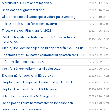
Marcus blir TG&IF:s andra nyförvärv
2022-11-17 19:55
Snart dags för granförsäljning!
2022-11-16 21:42
Olle, Theo, Eric och Jose spelar vidare på Ulvesborg
2022-11-10 08:10
Erik, Olle och Simon fortsätter i svartvitt
2022-11-08 07:05
Theo, Måns och Filip klara för 2023
2022-11-06 13:39
Patrik och spelartrio förlänger – och Sonny är första
2022-11-04 17:30
nyförvärvet
Glädje, jubel och medaljer - se bildspelet från Kick On Cup
2022-10-02 20:48
En femetta mot Trollhättan säkrade tredjeplatsen för TG&IF
2022-10-02 18:25
Inför: Trollhättans BoIS – TG&IF
2022-10-02 11:40
Tack för i år och välkommen tillbaka 2023!
2022-09-28 10:53
Elva mål när U-laget vann fjärde raka
2022-09-27 14:28
Ungdomsavdelningen avslutade med spel och lek
2022-09-27 14:22
Höjdpunkter från TG&IF – IFK Mariestad
2022-09-25 15:30
U-laget upp i topp efter 5–0-seger i Hjo
2022-09-24 13:32
Delad poäng i sista hemmamatchen för säsongen
2022-09-23 22:24
Inför: TG&IF – IFK Mariestad