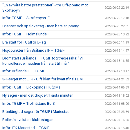
"En av våra bättre prestationer" - tre Giff-poäng mot
2022-06-29 22:19
Skoftebyn
Inför: TG&IF – Skoftebyns IF
2022-06-29 17:18
Chanser och spelövertag - men bara en poäng
2022-06-23 22:01
Inför: TG&IF – Holmalunds IF
2022-06-23 13:22
Bra start för TG&IF:s U-lag
2022-06-20 11:19
Höjdpunkter från Brålanda IF – TG&IF
2022-06-19 14:47
Drömstart i Brålanda – TG&IF tog tredje raka: ”Vi
2022-06-18 16:55
kontrollerade matchen från start till mål”
Inför: Brålanda IF – TG&IF
2022-06-17 18:17
3-1-seger mot LFK - Giff klart för kvartsfinal i DM
2022-06-14 21:32
Inför: TG&IF – Lidköpings FK (DM)
2022-06-14 06:39
Ny seger - men det dröjde till sista minuten
2022-06-11 18:02
Inför: TG&IF – Trollhättans BoIS
2022-06-11 08:00
Efterlängtad seger för TG&IF i Mariestad
2022-06-07 23:39
Bollekis avslutar i klubbstugan
2022-06-07 16:25
Inför: IFK Mariestad – TG&IF
2022-06-07 15:40