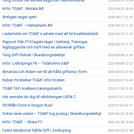
Tung förlust när Motala avgjorde i slutminuterna
2025-08-23 16:38
Inför: TG&IF - Motala AIF
2025-08-22 18:04
Äntligen seger igen!
2025-08-17 21:40
Inför: TG&IF – Herrestads AIF
2025-08-16 21:24
Ledarmöte om TG&IF:s arbete med att bli kvalitetsklubb
2025-08-15 11:22
Rapport från P15-lagets läger i Varberg: Träningar,
2025-08-14 11:37
lagbyggande och träff med en allsvensk giffare
Tung Giff-förlust i Skaraborgsderbyt
2025-08-08 21:09
Inför: Lidköpings FK – Tidaholms G&IF
2025-08-08 12:22
Amanda och Adam ser till att hålla giffarna i form
2025-08-02 07:03
Ruben förstärker TG&IF inför hösten
2025-08-01 14:44
TG&IF föll i kvällens träningsmatch
2025-07-28 21:53
Här anmäler du dig till utbildningen UEFA C
2025-07-07 10:20
30.000kr Drive in bingon 8 juli
2025-07-03 06:11
Sviten lever vidare – TG&IF tog poäng i Skaraborgsderbyt
2025-06-29 18:30
Inför: TG&IF – Skara FC
2025-06-28 14:00
Fasta situationer fällde Giff i Jönköping
2025-06-25 21:38