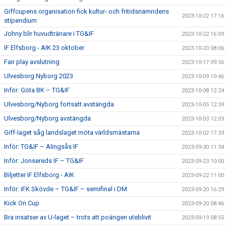
Giffcupens organisation fick kultur- och fritidsnämndens
2023-10-22 17:16
stipendium
Johny blir huvudtränare i TG&IF
2023-10-22 16:09
IF Elfsborg - AIK 23 oktober
2023-10-20 08:06
Fair play avslutning
2023-10-17 09:56
Ulvesborg Nyborg 2023
2023-10-09 10:46
Inför: Göta BK – TG&IF
2023-10-08 12:24
Ulvesborg/Nyborg fortsatt avstängda
2023-10-05 12:39
Ulvesborg/Nyborg avstängda
2023-10-03 12:09
Giff-laget såg landslaget möta världsmästarna
2023-10-02 17:33
Inför: TG&IF – Alingsås IF
2023-09-30 11:34
Inför: Jonsereds IF – TG&IF
2023-09-23 10:00
Biljetter IF Elfsborg - AIK
2023-09-22 11:00
Inför: IFK Skövde – TG&IF – semifinal i DM
2023-09-20 16:29
Kick On Cup
2023-09-20 08:46
Bra insatser av U-laget – trots att poängen uteblivit
2023-09-19 08:55