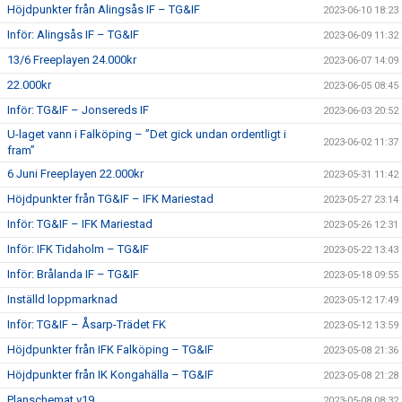
Höjdpunkter från Alingsås IF – TG&IF
2023-06-10 18:23
Inför: Alingsås IF – TG&IF
2023-06-09 11:32
13/6 Freeplayen 24.000kr
2023-06-07 14:09
22.000kr
2023-06-05 08:45
Inför: TG&IF – Jonsereds IF
2023-06-03 20:52
U-laget vann i Falköping – ”Det gick undan ordentligt i
2023-06-02 11:37
fram”
6 Juni Freeplayen 22.000kr
2023-05-31 11:42
Höjdpunkter från TG&IF – IFK Mariestad
2023-05-27 23:14
Inför: TG&IF – IFK Mariestad
2023-05-26 12:31
Inför: IFK Tidaholm – TG&IF
2023-05-22 13:43
Inför: Brålanda IF – TG&IF
2023-05-18 09:55
Inställd loppmarknad
2023-05-12 17:49
Inför: TG&IF – Åsarp-Trädet FK
2023-05-12 13:59
Höjdpunkter från IFK Falköping – TG&IF
2023-05-08 21:36
Höjdpunkter från IK Kongahälla – TG&IF
2023-05-08 21:28
Planschemat v19
2023-05-08 08:32