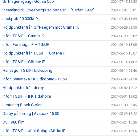
Giff-lagen igång i Gothia Cup
2024-07-15 12:53
Insamling till Ulvesborgs solpaneler – ”Sedan 1902”
2024-07-07 08:01
Jackpott 20.000kr 9 juli
2024-07-03 11:59
Höjdpunkter från Giff-segern mot Grums IK
2024-06-29 21:35
Inför: TG&IF – Grums IK
2024-06-29 09:02
Inför: Forshaga IF – TG&IF
2024-06-19 13:05
Höjdpunkter från TG&IF – Götene IF
2024-06-15 16:07
Inför: TG&IF – Götene IF
2024-06-14 11:02
Här avgör TG&IF i Lidköping
2024-06-11 21:46
Inför: Syrianska FK Lidköping - TG&IF
2024-06-07 21:50
Höjdpunkter från derbyt
2024-06-02 12:12
Inför: TG&IF – IFK Tidaholm
2024-05-31 19:02
Justering B och C-plan
2024-05-30 09:45
Derby på lördag | Avspark 15.00
2024-05-29 15:22
OS 1980 film
2024-05-24 10:26
Inför: TG&IF – Jönköpings Södra IF
2024-05-21 18:56