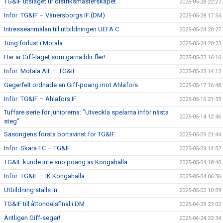
TG&IF utslaget ur distriksmästerskapet
2025-05-28 22:27
Inför: TG&IF – Vänersborgs IF (DM)
2025-05-28 17:54
Intresseanmälan till utbildningen UEFA C
2025-05-24 20:27
Tung förlust i Motala
2025-05-24 20:23
Här är Giff-laget som gärna blir fler!
2025-05-23 16:16
Inför: Motala AIF – TG&IF
2025-05-23 14:12
Gegerfelt ordnade en Giff-poäng mot Ahlafors
2025-05-17 16:48
Inför: TG&IF – Ahlafors IF
2025-05-16 21:33
Tuffare serie för juniorerna: ”Utveckla spelarna inför nästa
2025-05-14 12:46
steg”
Säsongens första bortavinst för TG&IF
2025-05-09 21:44
Inför: Skara FC – TG&IF
2025-05-09 14:52
TG&IF kunde inte sno poäng av Kongahälla
2025-05-04 18:40
Inför: TG&IF – IK Kongahälla
2025-05-04 06:36
Utbildning ställs in
2025-05-02 10:59
TG&IF till åttondelsfinal i DM
2025-04-29 22:02
Äntligen Giff-seger!
2025-04-24 22:34