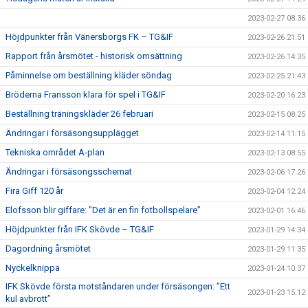
2023-02-27 08:36
Höjdpunkter från Vänersborgs FK – TG&IF
2023-02-26 21:51
Rapport från årsmötet - historisk omsättning
2023-02-26 14:35
Påminnelse om beställning kläder söndag
2023-02-25 21:43
Bröderna Fransson klara för spel i TG&IF
2023-02-20 16:23
Beställning träningskläder 26 februari
2023-02-15 08:25
Ändringar i försäsongsupplägget
2023-02-14 11:15
Tekniska området A-plan
2023-02-13 08:55
Ändringar i försäsongsschemat
2023-02-06 17:26
Fira Giff 120 år
2023-02-04 12:24
Elofsson blir giffare: ”Det är en fin fotbollspelare”
2023-02-01 16:46
Höjdpunkter från IFK Skövde – TG&IF
2023-01-29 14:34
Dagordning årsmötet
2023-01-29 11:35
Nyckelknippa
2023-01-24 10:37
IFK Skövde första motståndaren under försäsongen: ”Ett
2023-01-23 15:12
kul avbrott”