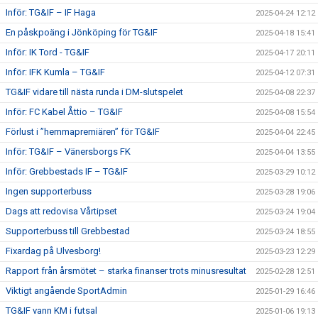
Inför: TG&IF – IF Haga
2025-04-24 12:12
En påskpoäng i Jönköping för TG&IF
2025-04-18 15:41
Inför: IK Tord - TG&IF
2025-04-17 20:11
Inför: IFK Kumla – TG&IF
2025-04-12 07:31
TG&IF vidare till nästa runda i DM-slutspelet
2025-04-08 22:37
Inför: FC Kabel Åttio – TG&IF
2025-04-08 15:54
Förlust i ”hemmapremiären” för TG&IF
2025-04-04 22:45
Inför: TG&IF – Vänersborgs FK
2025-04-04 13:55
Inför: Grebbestads IF – TG&IF
2025-03-29 10:12
Ingen supporterbuss
2025-03-28 19:06
Dags att redovisa Vårtipset
2025-03-24 19:04
Supporterbuss till Grebbestad
2025-03-24 18:55
Fixardag på Ulvesborg!
2025-03-23 12:29
Rapport från årsmötet – starka finanser trots minusresultat
2025-02-28 12:51
Viktigt angående SportAdmin
2025-01-29 16:46
TG&IF vann KM i futsal
2025-01-06 19:13