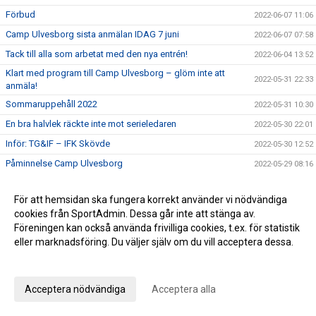
Förbud
2022-06-07 11:06
Camp Ulvesborg sista anmälan IDAG 7 juni
2022-06-07 07:58
Tack till alla som arbetat med den nya entrén!
2022-06-04 13:52
Klart med program till Camp Ulvesborg – glöm inte att
2022-05-31 22:33
anmäla!
Sommaruppehåll 2022
2022-05-31 10:30
En bra halvlek räckte inte mot serieledaren
2022-05-30 22:01
Inför: TG&IF – IFK Skövde
2022-05-30 12:52
Påminnelse Camp Ulvesborg
2022-05-29 08:16
Johan Åhnborg kliver av uppdraget som Giff-tränare
2022-05-28 19:28
För att hemsidan ska fungera korrekt använder vi nödvändiga
Ribba ut för TG&IF i Vårgårda
2022-05-26 15:34
cookies från SportAdmin. Dessa går inte att stänga av.
Inför: Vårgårda IK – TG&IF
2022-05-26 10:16
Föreningen kan också använda frivilliga cookies, t.ex. för statistik
eller marknadsföring. Du väljer själv om du vill acceptera dessa.
I sommar blir det comeback för Camp Ulvesborg
2022-05-23 16:14
Anpassa dina val
Uddamålsförlust i derbyt
2022-05-21 21:34
Inför: TG&IF – IFK Tidaholm
2022-05-21 07:03
Acceptera nödvändiga
Acceptera alla
Sörman: ”Att vinna ett derby är det bästa som kan hända”
2022-05-20 17:28