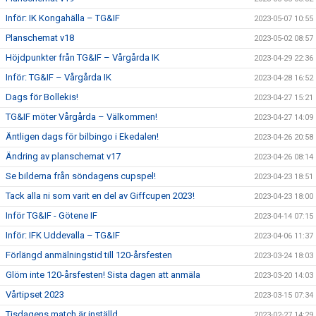
Inför: IK Kongahälla – TG&IF
2023-05-07 10:55
Planschemat v18
2023-05-02 08:57
Höjdpunkter från TG&IF – Vårgårda IK
2023-04-29 22:36
Inför: TG&IF – Vårgårda IK
2023-04-28 16:52
Dags för Bollekis!
2023-04-27 15:21
TG&IF möter Vårgårda – Välkommen!
2023-04-27 14:09
Äntligen dags för bilbingo i Ekedalen!
2023-04-26 20:58
Ändring av planschemat v17
2023-04-26 08:14
Se bilderna från söndagens cupspel!
2023-04-23 18:51
Tack alla ni som varit en del av Giffcupen 2023!
2023-04-23 18:00
Inför TG&IF - Götene IF
2023-04-14 07:15
Inför: IFK Uddevalla – TG&IF
2023-04-06 11:37
Förlängd anmälningstid till 120-årsfesten
2023-03-24 18:03
Glöm inte 120-årsfesten! Sista dagen att anmäla
2023-03-20 14:03
Vårtipset 2023
2023-03-15 07:34
Tisdagens match är inställd
2023-02-27 14:29