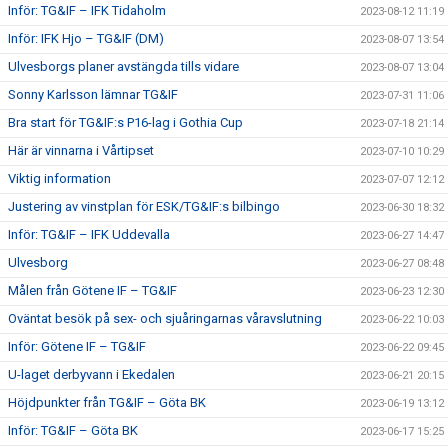
Inför: TG&IF – IFK Tidaholm
2023-08-12 11:19
Inför: IFK Hjo – TG&IF (DM)
2023-08-07 13:54
Ulvesborgs planer avstängda tills vidare
2023-08-07 13:04
Sonny Karlsson lämnar TG&IF
2023-07-31 11:06
Bra start för TG&IF:s P16-lag i Gothia Cup
2023-07-18 21:14
Här är vinnarna i Vårtipset
2023-07-10 10:29
Viktig information
2023-07-07 12:12
Justering av vinstplan för ESK/TG&IF:s bilbingo
2023-06-30 18:32
Inför: TG&IF – IFK Uddevalla
2023-06-27 14:47
Ulvesborg
2023-06-27 08:48
Målen från Götene IF – TG&IF
2023-06-23 12:30
Oväntat besök på sex- och sjuåringarnas våravslutning
2023-06-22 10:03
Inför: Götene IF – TG&IF
2023-06-22 09:45
U-laget derbyvann i Ekedalen
2023-06-21 20:15
Höjdpunkter från TG&IF – Göta BK
2023-06-19 13:12
Inför: TG&IF – Göta BK
2023-06-17 15:25