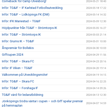
Comeback för Camp Ulvesborg!
2024-05-21 18:40
Inför: TG&IF – IF Karlstad Fotbollsutveckling
2024-05-18 17:22
Inför: TG&IF – Lidköpings FK (DM)
2024-05-14 14:32
Inför: IFK Mariestad – TG&IF
2024-05-09 12:30
Höjdpunkter från TG&IF – Strömtorps IK
2024-05-05 16:27
Inför: TG&IF – Strömtorps IK
2024-05-03 21:14
Inför: Grums IK – TG&IF
2024-05-01 10:00
Årspremiär för Bollekis
2024-04-30 10:03
Giffcupen 2024
2024-04-29 11:56
Inför: TG&IF – Skara FC
2024-04-23 20:16
Inför: IF Viken – TG&IF
2024-04-20 19:14
Välkommen på Utvecklingsmöte!
2024-04-19 14:15
Inför: TG&IF – Skara FC
2024-04-16 22:25
Inför: TG&IF – Forshaga IF
2024-04-14 09:26
TG&IF värd för ledarutbildning
2024-04-13 12:30
Jönköpings Södra väntar i cupen – och Giff spelar premiär
2024-04-07 14:59
på hemmaplan