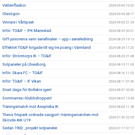
Vattenflaskor
2024-09-04 10:55
Glasögon
2024-09-04 08:17
Vinnare i Vårtipset
2024-09-03 21:34
Inför: TG&IF – IFK Mariestad
2024-08-29 20:51
Giff-juniorerna vann seriefinalen – upp i serieledning
2024-08-29 19:13
Effektivt TG&IF krigade till sig tre poäng i Värmland
2024-08-24 17:25
Inför: Strömtorps IK – TG&IF
2024-08-23 21:48
Solpaneler på Ulvesborg
2024-08-19 11:09
Inför: Skara FC – TG&IF
2024-08-16 11:52
Inför: TG&IF – IF Viken
2024-08-11 07:30
Snart dags för Bollekis igen!
2024-08-07 20:00
Sommarrea i klubbshoppen!
2024-08-07 13:48
Träningsmatch mot Assyriska IK
2024-08-04 11:38
Theos frispark ordnade oavgjort i träningsmatchen mot
2024-07-30 22:29
Skövde AIK U19
Sedan 1902 , projekt solpaneler.
2024-07-17 07:17