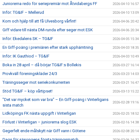
Juniorerna redo för seriepremiär mot Åtvidabergs FF
2026-04-10 16:57
Inför: TG&IF – Mellerud
2026-04-10 13:09
Kom och hjälp till att få Ulvesborg vårfint!
2026-04-06 20:42
Giff vidare till nästa DM-runda efter seger mot ESK
2026-04-06 20:34
Inför: Ekedalens SK – TG&IF
2026-04-05 15:34
En Giff-poäng i premiären efter stark upphämtning
2026-04-03 18:35
Inför: IK Gauthiod – TG&IF
2026-04-03 10:49
Boka in 28 april – då börjar TG&IF:s Bollekis
2026-03-27 16:14
Provkväll föreningskläder 24/3
2026-03-23 14:03
Träningsseger mot seriekonkurrenten
2026-03-21 16:47
Stöd TG&IF – köp vårtipset!
2026-03-13 15:22
”Det var mycket som var bra” – En Giff-poäng i Vinterligans
2026-02-28 19:16
sista match
Lidköpings FK nästa uppgift i Vinterligan
2026-02-25 18:52
Förlust i Vinterligan – juniorerna slog ESK
2026-02-16 14:38
Gegerfelt ende målskytt när Giff vann i Götene
2026-02-08 20:14
Dags för säsongens första träningsmatch
2026-02-06 16:32