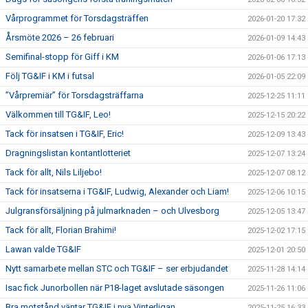
Vårprogrammet för Torsdagsträffen
2026-01-20 17:32
Årsmöte 2026 – 26 februari
2026-01-09 14:43
Semifinal-stopp för Giff i KM
2026-01-06 17:13
Följ TG&IF i KM i futsal
2026-01-05 22:09
”Vårpremiär” för Torsdagsträffarna
2025-12-25 11:11
Välkommen till TG&IF, Leo!
2025-12-15 20:22
Tack för insatsen i TG&IF, Eric!
2025-12-09 13:43
Dragningslistan kontantlotteriet
2025-12-07 13:24
Tack för allt, Nils Liljebo!
2025-12-07 08:12
Tack för insatserna i TG&IF, Ludwig, Alexander och Liam!
2025-12-06 10:15
Julgransförsäljning på julmarknaden – och Ulvesborg
2025-12-05 13:47
Tack för allt, Florian Brahimi!
2025-12-02 17:15
Lawan valde TG&IF
2025-12-01 20:50
Nytt samarbete mellan STC och TG&IF – ser erbjudandet
2025-11-28 14:14
Isac fick Junorbollen när P18-laget avslutade säsongen
2025-11-26 11:06
Bra motstånd väntar TG&IF i nya Vinterligan
2025-11-25 16:33