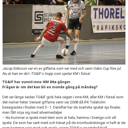
CUPER ARBETSBESKRIVNING
PLANSCHEMA
Jacop Eriksson var en av giffarna som var med och vann Oden Cup före jul.
Nu är han en del i TG&IF:s trupp som spelar KM i futsal.
TG&IF har vunnit inne-KM åtta gånger.
Frågan är om det kan bli en nionde gång på måndag?
Det var länge sedan TG&IF gick hela vägen i inne-KM, eller KM i futsal som
det numer heter. Senast giffarna vann var 2008 då IFK Tidaholm
besegrades i finalen med 3–1. Därefter har de svartvita spelat sju finaler,
men fått nöja sig med silvermedaljer.
– Nu kommer vi spela med dem som är hela, hemma i Sverige och vill
spela. De som har varit med och tränat på de inomhusträningar vi haft är de
som kommer vara med och spela, säger TG&IF:s sportchef Kjell