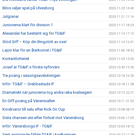
Bilos väljer spel på Ulvesborg
2025-11-23 14:40
Julgranar
2025-11-21 11:16
Juniorerna klart för division 1
2025-11-17 18:53
Alexander har bestämt sig för TG&IF
2025-11-14 17:15
Stöd Giff – Köp din Bingolott av oss!
2025-11-14 16:01
Lejon klar för en återkomst i TG&IF
2025-11-06 18:42
Kontantlotteriet
2025-11-03 13:00
Josef är TG&IF:s första nyförvärv
2025-10-30 19:30
Tre poäng i säsongsavslutningen
2025-10-18 16:30
Inför: TG&IF – Grebbestads IF
2025-10-18 11:38
Dramatiskt när juniorerna tog andra raka kvalsegern
2025-10-15 22:21
En Giff-poäng på Vänersvallen
2025-10-11 21:03
Kioskvaror till salu efter Kick On Cup
2025-10-08 08:19
Sista chansen ute efter förlust mot Vänersborg
2025-10-06 17:09
Inför: Vänersborgs IF - TG&IF
2025-10-03 18:12
Sent avgörande fällde TG&IF i kvalkampen
2025-09-27 17:29