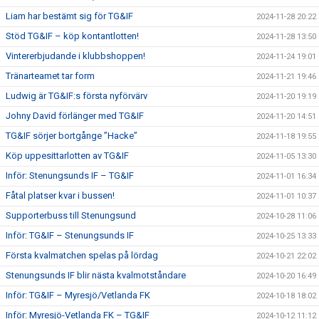
Liam har bestämt sig för TG&IF
2024-11-28 20:22
Stöd TG&IF – köp kontantlotten!
2024-11-28 13:50
Vintererbjudande i klubbshoppen!
2024-11-24 19:01
Tränarteamet tar form
2024-11-21 19:46
Ludwig är TG&IF:s första nyförvärv
2024-11-20 19:19
Johny David förlänger med TG&IF
2024-11-20 14:51
TG&IF sörjer bortgånge ”Hacke”
2024-11-18 19:55
Köp uppesittarlotten av TG&IF
2024-11-05 13:30
Inför: Stenungsunds IF – TG&IF
2024-11-01 16:34
Fåtal platser kvar i bussen!
2024-11-01 10:37
Supporterbuss till Stenungsund
2024-10-28 11:06
Inför: TG&IF – Stenungsunds IF
2024-10-25 13:33
Första kvalmatchen spelas på lördag
2024-10-21 22:02
Stenungsunds IF blir nästa kvalmotståndare
2024-10-20 16:49
Inför: TG&IF – Myresjö/Vetlanda FK
2024-10-18 18:02
Inför: Myresjö-Vetlanda FK – TG&IF
2024-10-12 11:12