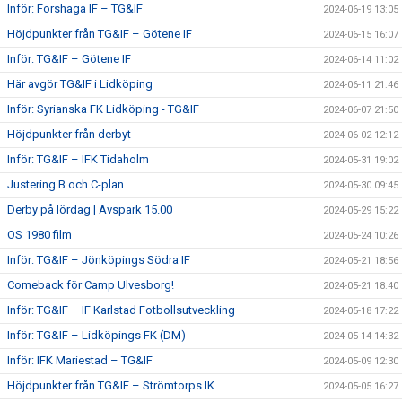
Inför: Forshaga IF – TG&IF
2024-06-19 13:05
Höjdpunkter från TG&IF – Götene IF
2024-06-15 16:07
Inför: TG&IF – Götene IF
2024-06-14 11:02
Här avgör TG&IF i Lidköping
2024-06-11 21:46
Inför: Syrianska FK Lidköping - TG&IF
2024-06-07 21:50
Höjdpunkter från derbyt
2024-06-02 12:12
Inför: TG&IF – IFK Tidaholm
2024-05-31 19:02
Justering B och C-plan
2024-05-30 09:45
Derby på lördag | Avspark 15.00
2024-05-29 15:22
OS 1980 film
2024-05-24 10:26
Inför: TG&IF – Jönköpings Södra IF
2024-05-21 18:56
Comeback för Camp Ulvesborg!
2024-05-21 18:40
Inför: TG&IF – IF Karlstad Fotbollsutveckling
2024-05-18 17:22
Inför: TG&IF – Lidköpings FK (DM)
2024-05-14 14:32
Inför: IFK Mariestad – TG&IF
2024-05-09 12:30
Höjdpunkter från TG&IF – Strömtorps IK
2024-05-05 16:27