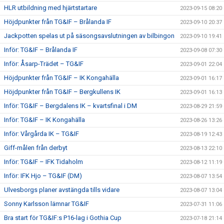
HLR utbildning med hjärtstartare
2023-09-15 08:20
Höjdpunkter från TG&IF – Brålanda IF
2023-09-10 20:37
Jackpotten spelas ut på säsongsavslutningen av bilbingon
2023-09-10 19:41
Inför: TG&IF – Brålanda IF
2023-09-08 07:30
Inför: Åsarp-Trädet – TG&IF
2023-09-01 22:04
Höjdpunkter från TG&IF – IK Kongahälla
2023-09-01 16:17
Höjdpunkter från TG&IF – Bergkullens IK
2023-09-01 16:13
Inför: TG&IF – Bergdalens IK – kvartsfinal i DM
2023-08-29 21:59
Inför: TG&IF – IK Kongahälla
2023-08-26 13:26
Inför: Vårgårda IK – TG&IF
2023-08-19 12:43
Giff-målen från derbyt
2023-08-13 22:10
Inför: TG&IF – IFK Tidaholm
2023-08-12 11:19
Inför: IFK Hjo – TG&IF (DM)
2023-08-07 13:54
Ulvesborgs planer avstängda tills vidare
2023-08-07 13:04
Sonny Karlsson lämnar TG&IF
2023-07-31 11:06
Bra start för TG&IF:s P16-lag i Gothia Cup
2023-07-18 21:14