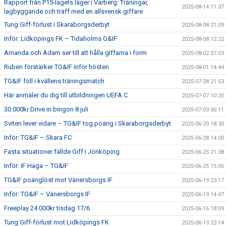
Rapport från P15-lagets läger i Varberg: Träningar,
2025-08-14 11:37
lagbyggande och träff med en allsvensk giffare
Tung Giff-förlust i Skaraborgsderbyt
2025-08-08 21:09
Inför: Lidköpings FK – Tidaholms G&IF
2025-08-08 12:22
Amanda och Adam ser till att hålla giffarna i form
2025-08-02 07:03
Ruben förstärker TG&IF inför hösten
2025-08-01 14:44
TG&IF föll i kvällens träningsmatch
2025-07-28 21:53
Här anmäler du dig till utbildningen UEFA C
2025-07-07 10:20
30.000kr Drive in bingon 8 juli
2025-07-03 06:11
Sviten lever vidare – TG&IF tog poäng i Skaraborgsderbyt
2025-06-29 18:30
Inför: TG&IF – Skara FC
2025-06-28 14:00
Fasta situationer fällde Giff i Jönköping
2025-06-25 21:38
Inför: IF Haga – TG&IF
2025-06-25 15:06
TG&IF poänglöst mot Vänersborgs IF
2025-06-19 23:17
Inför: TG&IF – Vänersborgs IF
2025-06-19 14:47
Freeplay 24.000kr tisdag 17/6
2025-06-16 18:09
Tung Giff-förlust mot Lidköpings FK
2025-06-13 22:14