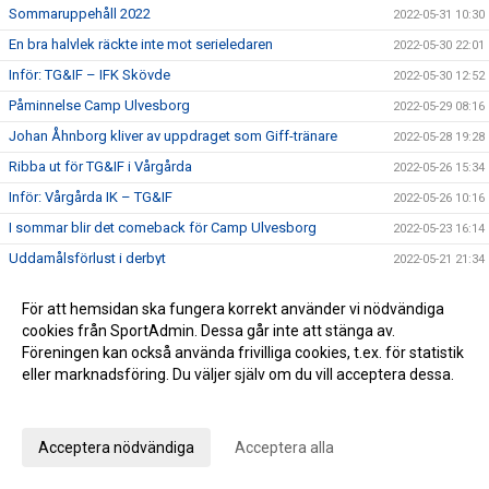
Sommaruppehåll 2022
2022-05-31 10:30
En bra halvlek räckte inte mot serieledaren
2022-05-30 22:01
Inför: TG&IF – IFK Skövde
2022-05-30 12:52
Påminnelse Camp Ulvesborg
2022-05-29 08:16
Johan Åhnborg kliver av uppdraget som Giff-tränare
2022-05-28 19:28
Ribba ut för TG&IF i Vårgårda
2022-05-26 15:34
Inför: Vårgårda IK – TG&IF
2022-05-26 10:16
I sommar blir det comeback för Camp Ulvesborg
2022-05-23 16:14
Uddamålsförlust i derbyt
2022-05-21 21:34
Inför: TG&IF – IFK Tidaholm
2022-05-21 07:03
För att hemsidan ska fungera korrekt använder vi nödvändiga
Sörman: ”Att vinna ett derby är det bästa som kan hända”
2022-05-20 17:28
cookies från SportAdmin. Dessa går inte att stänga av.
Florians första Tidaholmsderby – ”en kittlande känsla”
Föreningen kan också använda frivilliga cookies, t.ex. för statistik
2022-05-19 20:35
eller marknadsföring. Du väljer själv om du vill acceptera dessa.
TG&IF enkelt vidare i DM
2022-05-17 22:04
Anpassa dina val
Inför: Skultorps IF – TG&IF (DM)
2022-05-17 10:35
Andra raka för TG&IF – bortavann i Allingsås
2022-05-14 17:50
Acceptera nödvändiga
Acceptera alla
Lördagens match skjuts upp!
2022-05-06 14:42