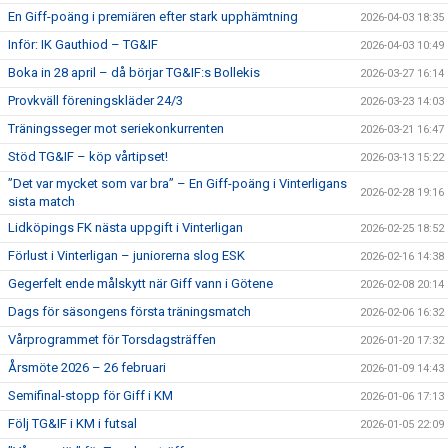
En Giff-poäng i premiären efter stark upphämtning
2026-04-03 18:35
Inför: IK Gauthiod – TG&IF
2026-04-03 10:49
Boka in 28 april – då börjar TG&IF:s Bollekis
2026-03-27 16:14
Provkväll föreningskläder 24/3
2026-03-23 14:03
Träningsseger mot seriekonkurrenten
2026-03-21 16:47
Stöd TG&IF – köp vårtipset!
2026-03-13 15:22
”Det var mycket som var bra” – En Giff-poäng i Vinterligans
2026-02-28 19:16
sista match
Lidköpings FK nästa uppgift i Vinterligan
2026-02-25 18:52
Förlust i Vinterligan – juniorerna slog ESK
2026-02-16 14:38
Gegerfelt ende målskytt när Giff vann i Götene
2026-02-08 20:14
Dags för säsongens första träningsmatch
2026-02-06 16:32
Vårprogrammet för Torsdagsträffen
2026-01-20 17:32
Årsmöte 2026 – 26 februari
2026-01-09 14:43
Semifinal-stopp för Giff i KM
2026-01-06 17:13
Följ TG&IF i KM i futsal
2026-01-05 22:09