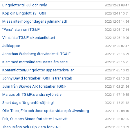
Bingolotter till Jul och Nyår
2022-12-21 08:47
Köp din Bingolott av TG&IF
2022-12-11 10:51
Missa inte morgondagens julmarknad!
2022-12-09 14:54
”Perra” stannar i TG&IF
2022-12-06 17:14
Vinstlista TG&IF:s kontantlotteri
2022-12-03 19:06
Julklappar
2022-12-02 07:47
Jonathan Wahnberg återvänder till TG&IF
2022-11-28 16:29
Klart med motståndare i nästa års serie
2022-11-28 16:21
Kontantlotteri/Bingolotter uppesittarkvällen
2022-11-25 10:12
Johny David förstärker TG&IF:s tränarstab
2022-11-22 10:32
Julin från Skövde AIK förstärker TG&IF
2022-11-21 21:24
Marcus blir TG&IF:s andra nyförvärv
2022-11-17 19:55
Snart dags för granförsäljning!
2022-11-16 21:42
Olle, Theo, Eric och Jose spelar vidare på Ulvesborg
2022-11-10 08:10
Erik, Olle och Simon fortsätter i svartvitt
2022-11-08 07:05
Theo, Måns och Filip klara för 2023
2022-11-06 13:39