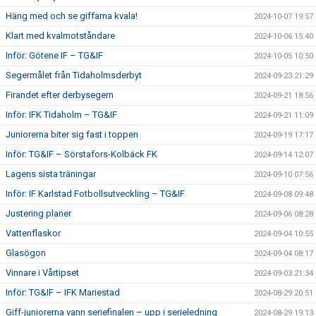
Häng med och se giffarna kvala!
2024-10-07 19:57
Klart med kvalmotståndare
2024-10-06 15:40
Inför: Götene IF – TG&IF
2024-10-05 10:50
Segermålet från Tidaholmsderbyt
2024-09-23 21:29
Firandet efter derbysegern
2024-09-21 18:56
Inför: IFK Tidaholm – TG&IF
2024-09-21 11:09
Juniorerna biter sig fast i toppen
2024-09-19 17:17
Inför: TG&IF – Sörstafors-Kolbäck FK
2024-09-14 12:07
Lagens sista träningar
2024-09-10 07:56
Inför: IF Karlstad Fotbollsutveckling – TG&IF
2024-09-08 09:48
Justering planer
2024-09-06 08:28
Vattenflaskor
2024-09-04 10:55
Glasögon
2024-09-04 08:17
Vinnare i Vårtipset
2024-09-03 21:34
Inför: TG&IF – IFK Mariestad
2024-08-29 20:51
Giff-juniorerna vann seriefinalen – upp i serieledning
2024-08-29 19:13