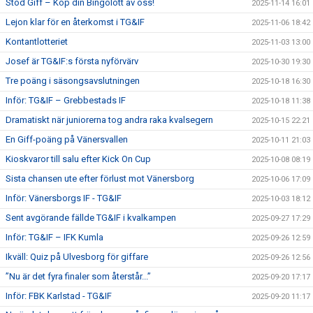
Stöd Giff – Köp din Bingolott av oss!
2025-11-14 16:01
Lejon klar för en återkomst i TG&IF
2025-11-06 18:42
Kontantlotteriet
2025-11-03 13:00
Josef är TG&IF:s första nyförvärv
2025-10-30 19:30
Tre poäng i säsongsavslutningen
2025-10-18 16:30
Inför: TG&IF – Grebbestads IF
2025-10-18 11:38
Dramatiskt när juniorerna tog andra raka kvalsegern
2025-10-15 22:21
En Giff-poäng på Vänersvallen
2025-10-11 21:03
Kioskvaror till salu efter Kick On Cup
2025-10-08 08:19
Sista chansen ute efter förlust mot Vänersborg
2025-10-06 17:09
Inför: Vänersborgs IF - TG&IF
2025-10-03 18:12
Sent avgörande fällde TG&IF i kvalkampen
2025-09-27 17:29
Inför: TG&IF – IFK Kumla
2025-09-26 12:59
Ikväll: Quiz på Ulvesborg för giffare
2025-09-26 12:56
”Nu är det fyra finaler som återstår...”
2025-09-20 17:17
Inför: FBK Karlstad - TG&IF
2025-09-20 11:17