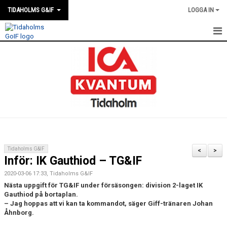
TIDAHOLMS G&IF
LOGGA IN
HEM
FÖRENINGSKALENDERN
NYHETER
KLUBBSTUGAN
KONTAKT
Tidaholms G&IF
<
>
Inför: IK Gauthiod – TG&IF
FÖRENINGEN
2020-03-06 17:33, Tidaholms G&IF
SOUVENIRER
Nästa uppgift för TG&IF under försäsongen: division 2-laget IK
Gauthiod på bortaplan.
– Jag hoppas att vi kan ta kommandot, säger Giff-tränaren Johan
GAMLA GIFFS TORSDAGSTRÄFFAR
Åhnborg.
MATCHER