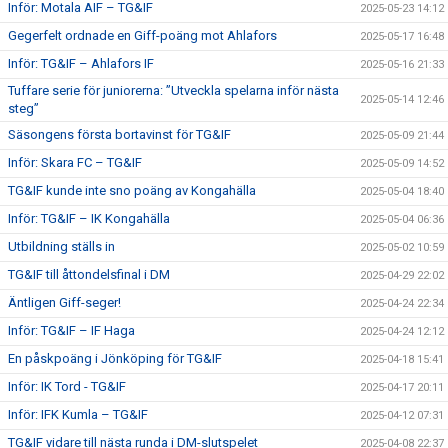
Inför: Motala AIF – TG&IF
2025-05-23 14:12
Gegerfelt ordnade en Giff-poäng mot Ahlafors
2025-05-17 16:48
Inför: TG&IF – Ahlafors IF
2025-05-16 21:33
Tuffare serie för juniorerna: ”Utveckla spelarna inför nästa
2025-05-14 12:46
steg”
Säsongens första bortavinst för TG&IF
2025-05-09 21:44
Inför: Skara FC – TG&IF
2025-05-09 14:52
TG&IF kunde inte sno poäng av Kongahälla
2025-05-04 18:40
Inför: TG&IF – IK Kongahälla
2025-05-04 06:36
Utbildning ställs in
2025-05-02 10:59
TG&IF till åttondelsfinal i DM
2025-04-29 22:02
Äntligen Giff-seger!
2025-04-24 22:34
Inför: TG&IF – IF Haga
2025-04-24 12:12
En påskpoäng i Jönköping för TG&IF
2025-04-18 15:41
Inför: IK Tord - TG&IF
2025-04-17 20:11
Inför: IFK Kumla – TG&IF
2025-04-12 07:31
TG&IF vidare till nästa runda i DM-slutspelet
2025-04-08 22:37