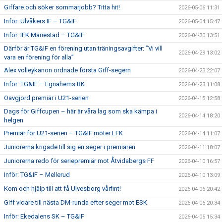
Giffare och söker sommarjobb? Titta hit!
2026-05-06 11:31
Inför: Ulvåkers IF – TG&IF
2026-05-04 15:47
Inför: IFK Mariestad – TG&IF
2026-04-30 13:51
Därför är TG&IF en förening utan träningsavgifter: ”Vi vill
2026-04-29 13:02
vara en förening för alla”
Alex volleykanon ordnade första Giff-segern
2026-04-23 22:07
Inför: TG&IF – Egnahems BK
2026-04-23 11:08
Oavgjord premiär i U21-serien
2026-04-15 12:58
Dags för Giffcupen – här är våra lag som ska kämpa i
2026-04-14 18:20
helgen
Premiär för U21-serien – TG&IF möter LFK
2026-04-14 11:07
Juniorerna krigade till sig en seger i premiären
2026-04-11 18:07
Juniorerna redo för seriepremiär mot Åtvidabergs FF
2026-04-10 16:57
Inför: TG&IF – Mellerud
2026-04-10 13:09
Kom och hjälp till att få Ulvesborg vårfint!
2026-04-06 20:42
Giff vidare till nästa DM-runda efter seger mot ESK
2026-04-06 20:34
Inför: Ekedalens SK – TG&IF
2026-04-05 15:34