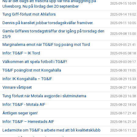
Nu är det dags att fräscha upp vår fina anläggning på
2025-09-15 10:09
Ulvesborg. Nu på lördag den 20 september
Tung Giff-förlust mot Ahlafors
2025-09-14 19:02
Dennis på kansliet jobbar torsdagskvällar framöver.
2025-09-11 10:05
Gamla Giffares torsdagsträffar drar igång på torsdag den
2025-09-08 15:00
25/9
Marginalerna emot när TG&IF tog poäng mot Tord
2025-09-05 21:41
Inför: TG&IF – IK Tord
2025-09-05 08:18
Välkommen att spela fotboll i TG&IF!
2025-09-03 09:17
TG&IF poänglöst mot Kongahälla
2025-08-30 19:05
Inför: IK Kongahälla – TG&IF
2025-08-29 15:33
Vinnare vårtipset
2025-08-27 14:08
Tung förlust när Motala avgjorde i slutminuterna
2025-08-23 16:38
Inför: TG&IF - Motala AIF
2025-08-22 18:04
Äntligen seger igen!
2025-08-17 21:40
Inför: TG&IF – Herrestads AIF
2025-08-16 21:24
Ledarmöte om TG&IF:s arbete med att bli kvalitetsklubb
2025-08-15 11:22