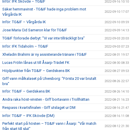
Inför: IFK Skövde – TG&IF
2022-09-16 10:10
Säker hemmavinst - TG&IF hade inga problem mot
2022-09-10 17:07
Vårgårda IK
Inför: TG&IF – Vårgårda IK
2022-09-10 09:59
Jose Maria Cid Sameron klar för TG&IF
2022-09-09 14:13
TG&IF förlorade derbyt: ”Vi var inte tillräckligt bra”
2022-09-03 20:03
Inför: IFK Tidaholm – TG&IF
2022-09-03 07:23
Xheladin Brahimi är ny assisterande tränare i TG&IF
2022-08-31 19:57
Lucas Frölin lånas ut till Åsarp-Trädet FK
2022-08-30 08:33
Höjdpunkter från TG&IF – Gerdskens BK
2022-08-27 09:53
Giff vann målkalaset på Ulvesborg: ”Första 20 var brutalt
2022-08-26 22:57
bra”
Inför: TG&IF – Gerdskens BK
2022-08-26 14:10
Andra raka höst-vinsten - Giff bortavann i Trollhättan
2022-08-21 16:23
Respass i kvartsfinalen - Giff utslaget ur DM
2022-08-16 21:47
Inför: TG&IF – IFK Skövde (DM)
2022-08-16 11:08
Perfekt start på hösten – TG&IF vann i Åsarp: ”Vår match
2022-08-12 21:30
från start till slut”