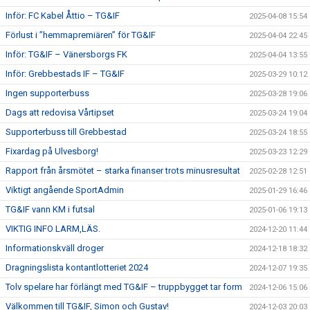
Inför: FC Kabel Åttio – TG&IF
2025-04-08 15:54
Förlust i ”hemmapremiären” för TG&IF
2025-04-04 22:45
Inför: TG&IF – Vänersborgs FK
2025-04-04 13:55
Inför: Grebbestads IF – TG&IF
2025-03-29 10:12
Ingen supporterbuss
2025-03-28 19:06
Dags att redovisa Vårtipset
2025-03-24 19:04
Supporterbuss till Grebbestad
2025-03-24 18:55
Fixardag på Ulvesborg!
2025-03-23 12:29
Rapport från årsmötet – starka finanser trots minusresultat
2025-02-28 12:51
Viktigt angående SportAdmin
2025-01-29 16:46
TG&IF vann KM i futsal
2025-01-06 19:13
VIKTIG INFO LARM,LÄS.
2024-12-20 11:44
Informationskväll droger
2024-12-18 18:32
Dragningslista kontantlotteriet 2024
2024-12-07 19:35
Tolv spelare har förlängt med TG&IF – truppbygget tar form
2024-12-06 15:06
Välkommen till TG&IF, Simon och Gustav!
2024-12-03 20:03