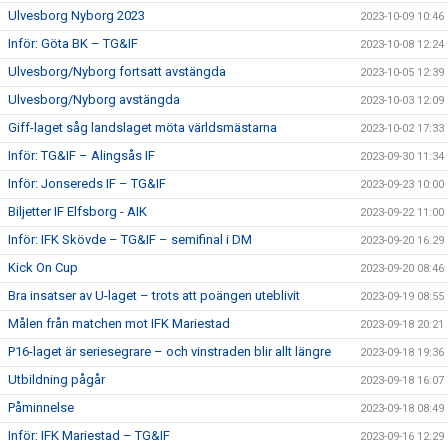
Ulvesborg Nyborg 2023
2023-10-09 10:46
Inför: Göta BK – TG&IF
2023-10-08 12:24
Ulvesborg/Nyborg fortsatt avstängda
2023-10-05 12:39
Ulvesborg/Nyborg avstängda
2023-10-03 12:09
Giff-laget såg landslaget möta världsmästarna
2023-10-02 17:33
Inför: TG&IF – Alingsås IF
2023-09-30 11:34
Inför: Jonsereds IF – TG&IF
2023-09-23 10:00
Biljetter IF Elfsborg - AIK
2023-09-22 11:00
Inför: IFK Skövde – TG&IF – semifinal i DM
2023-09-20 16:29
Kick On Cup
2023-09-20 08:46
Bra insatser av U-laget – trots att poängen uteblivit
2023-09-19 08:55
Målen från matchen mot IFK Mariestad
2023-09-18 20:21
P16-laget är seriesegrare – och vinstraden blir allt längre
2023-09-18 19:36
Utbildning pågår
2023-09-18 16:07
Påminnelse
2023-09-18 08:49
Inför: IFK Mariestad – TG&IF
2023-09-16 12:29