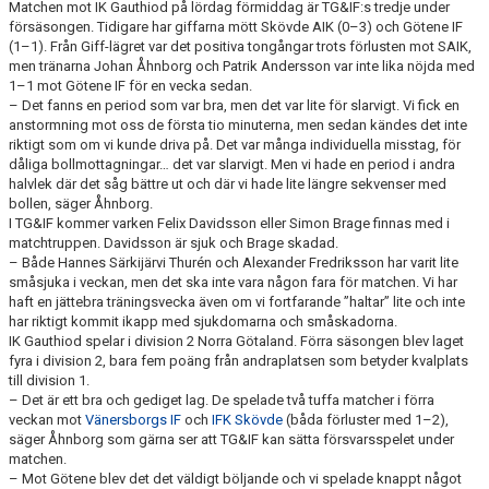
Matchen mot IK Gauthiod på lördag förmiddag är TG&IF:s tredje under
försäsongen. Tidigare har giffarna mött Skövde AIK (0–3) och Götene IF
CUPER ARBETSBESKRIVNING
(1–1). Från Giff-lägret var det positiva tongångar trots förlusten mot SAIK,
men tränarna Johan Åhnborg och Patrik Andersson var inte lika nöjda med
1–1 mot Götene IF för en vecka sedan.
PLANSCHEMA
– Det fanns en period som var bra, men det var lite för slarvigt. Vi fick en
anstormning mot oss de första tio minuterna, men sedan kändes det inte
riktigt som om vi kunde driva på. Det var många individuella misstag, för
dåliga bollmottagningar… det var slarvigt. Men vi hade en period i andra
halvlek där det såg bättre ut och där vi hade lite längre sekvenser med
bollen, säger Åhnborg.
I TG&IF kommer varken Felix Davidsson eller Simon Brage finnas med i
matchtruppen. Davidsson är sjuk och Brage skadad.
– Både Hannes Särkijärvi Thurén och Alexander Fredriksson har varit lite
småsjuka i veckan, men det ska inte vara någon fara för matchen. Vi har
haft en jättebra träningsvecka även om vi fortfarande ”haltar” lite och inte
har riktigt kommit ikapp med sjukdomarna och småskadorna.
IK Gauthiod spelar i division 2 Norra Götaland. Förra säsongen blev laget
fyra i division 2, bara fem poäng från andraplatsen som betyder kvalplats
till division 1.
– Det är ett bra och gediget lag. De spelade två tuffa matcher i förra
veckan mot
Vänersborgs IF
och
IFK Skövde
(båda förluster med 1–2),
säger Åhnborg som gärna ser att TG&IF kan sätta försvarsspelet under
matchen.
– Mot Götene blev det det väldigt böljande och vi spelade knappt något