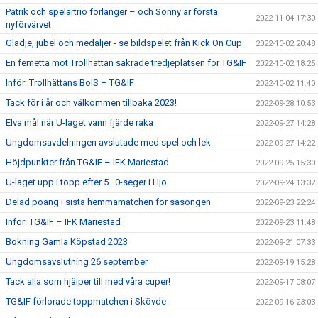
Patrik och spelartrio förlänger – och Sonny är första
2022-11-04 17:30
nyförvärvet
Glädje, jubel och medaljer - se bildspelet från Kick On Cup
2022-10-02 20:48
En femetta mot Trollhättan säkrade tredjeplatsen för TG&IF
2022-10-02 18:25
Inför: Trollhättans BoIS – TG&IF
2022-10-02 11:40
Tack för i år och välkommen tillbaka 2023!
2022-09-28 10:53
Elva mål när U-laget vann fjärde raka
2022-09-27 14:28
Ungdomsavdelningen avslutade med spel och lek
2022-09-27 14:22
Höjdpunkter från TG&IF – IFK Mariestad
2022-09-25 15:30
U-laget upp i topp efter 5–0-seger i Hjo
2022-09-24 13:32
Delad poäng i sista hemmamatchen för säsongen
2022-09-23 22:24
Inför: TG&IF – IFK Mariestad
2022-09-23 11:48
Bokning Gamla Köpstad 2023
2022-09-21 07:33
Ungdomsavslutning 26 september
2022-09-19 15:28
Tack alla som hjälper till med våra cuper!
2022-09-17 08:07
TG&IF förlorade toppmatchen i Skövde
2022-09-16 23:03