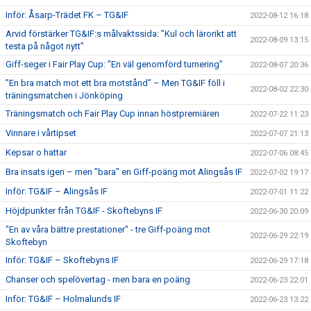
Inför: Åsarp-Trädet FK – TG&IF
2022-08-12 16:18
Arvid förstärker TG&IF:s målvaktssida: ”Kul och lärorikt att
2022-08-09 13:15
testa på något nytt”
Giff-seger i Fair Play Cup: ”En väl genomförd turnering”
2022-08-07 20:36
”En bra match mot ett bra motstånd” – Men TG&IF föll i
2022-08-02 22:30
träningsmatchen i Jönköping
Träningsmatch och Fair Play Cup innan höstpremiären
2022-07-22 11:23
Vinnare i vårtipset
2022-07-07 21:13
Kepsar o hattar
2022-07-06 08:45
Bra insats igen – men ”bara” en Giff-poäng mot Alingsås IF
2022-07-02 19:17
Inför: TG&IF – Alingsås IF
2022-07-01 11:22
Höjdpunkter från TG&IF - Skoftebyns IF
2022-06-30 20:09
"En av våra bättre prestationer" - tre Giff-poäng mot
2022-06-29 22:19
Skoftebyn
Inför: TG&IF – Skoftebyns IF
2022-06-29 17:18
Chanser och spelövertag - men bara en poäng
2022-06-23 22:01
Inför: TG&IF – Holmalunds IF
2022-06-23 13:22