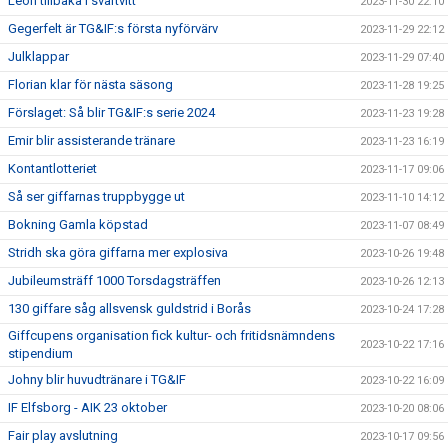
Leon tillbaka i svartvitt
2023-11-30 22:10
Gegerfelt är TG&IF:s första nyförvärv
2023-11-29 22:12
Julklappar
2023-11-29 07:40
Florian klar för nästa säsong
2023-11-28 19:25
Förslaget: Så blir TG&IF:s serie 2024
2023-11-23 19:28
Emir blir assisterande tränare
2023-11-23 16:19
Kontantlotteriet
2023-11-17 09:06
Så ser giffarnas truppbygge ut
2023-11-10 14:12
Bokning Gamla köpstad
2023-11-07 08:49
Stridh ska göra giffarna mer explosiva
2023-10-26 19:48
Jubileumsträff 1000 Torsdagsträffen
2023-10-26 12:13
130 giffare såg allsvensk guldstrid i Borås
2023-10-24 17:28
Giffcupens organisation fick kultur- och fritidsnämndens
2023-10-22 17:16
stipendium
Johny blir huvudtränare i TG&IF
2023-10-22 16:09
IF Elfsborg - AIK 23 oktober
2023-10-20 08:06
Fair play avslutning
2023-10-17 09:56