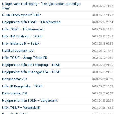
U-laget vann i Falköping – ”Det gick undan ordentligt i
2023-06-02 11:37
fram”
6 Juni Freeplayen 22.000kr
2023-05-31 11:42
Höjdpunkter från TG&IF – IFK Mariestad
2023-05-27 23:14
Inför: TG&IF – IFK Mariestad
2023-05-26 12:31
Inför: IFK Tidaholm – TG&IF
2023-05-22 13:43
Inför: Brålanda IF – TG&IF
2023-05-18 09:55
Inställd loppmarknad
2023-05-12 17:49
Inför: TG&IF – Åsarp-Trädet FK
2023-05-12 13:59
Höjdpunkter från IFK Falköping – TG&IF
2023-05-08 21:36
Höjdpunkter från IK Kongahälla – TG&IF
2023-05-08 21:28
Planschemat v19
2023-05-08 08:32
Inför: IK Kongahälla – TG&IF
2023-05-07 10:55
Planschemat v18
2023-05-02 08:57
Höjdpunkter från TG&IF – Vårgårda IK
2023-04-29 22:36
Inför: TG&IF – Vårgårda IK
2023-04-28 16:52