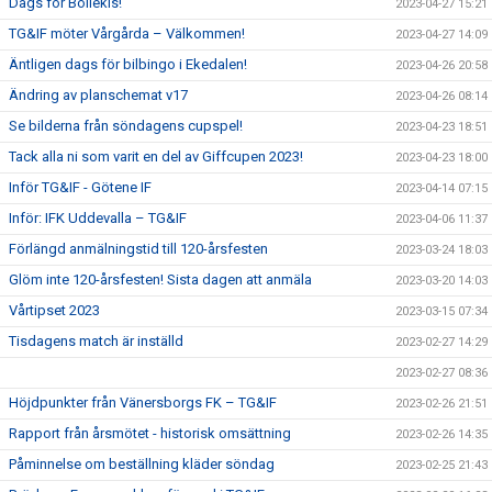
Dags för Bollekis!
2023-04-27 15:21
TG&IF möter Vårgårda – Välkommen!
2023-04-27 14:09
Äntligen dags för bilbingo i Ekedalen!
2023-04-26 20:58
Ändring av planschemat v17
2023-04-26 08:14
Se bilderna från söndagens cupspel!
2023-04-23 18:51
Tack alla ni som varit en del av Giffcupen 2023!
2023-04-23 18:00
Inför TG&IF - Götene IF
2023-04-14 07:15
Inför: IFK Uddevalla – TG&IF
2023-04-06 11:37
Förlängd anmälningstid till 120-årsfesten
2023-03-24 18:03
Glöm inte 120-årsfesten! Sista dagen att anmäla
2023-03-20 14:03
Vårtipset 2023
2023-03-15 07:34
Tisdagens match är inställd
2023-02-27 14:29
2023-02-27 08:36
Höjdpunkter från Vänersborgs FK – TG&IF
2023-02-26 21:51
Rapport från årsmötet - historisk omsättning
2023-02-26 14:35
Påminnelse om beställning kläder söndag
2023-02-25 21:43