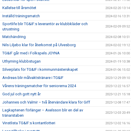
Kallelse till årsmötet
2024-02-20 13:14
Inställd träningsmatch
2024-02-16 13:31
Sportlife blir TG&IF:s leverantör av klubbkläder och
2024-02-09 09:52
utrustning
Matchändring
2024-02-08 10:51
Nils Liljebo klar för återkomst på Ulvesborg
2024-02-02 19:12
TG&IF går med i Folkspels JOYNA
2024-01-26 10:00
Uthyrning klubbstugan
2024-01-19 10:38
Silverplats för TG&IF i kommunmästerskapet
2024-01-06 15:02
Andreas blir målvaktstränare i TG&IF
2023-12-29 09:10
Vårens träningsmatcher för seniorerna 2024
2023-12-22 16:57
God jul och gott nytt år
2023-12-21 15:18
Johannes och Valmir – två återvändare klara för Giff
2023-12-08 17:47
Lagkaptenen förlänger – Axelsson blir en del av
2023-12-03 20:49
tränarstaben
Vinstlista TG&IF:s kontantlotteri
2023-12-02 16:16