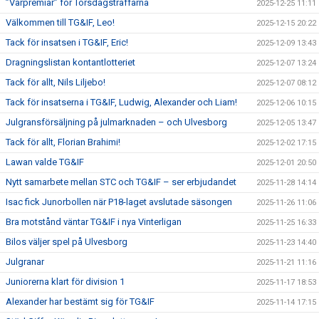
”Vårpremiär” för Torsdagsträffarna
2025-12-25 11:11
Välkommen till TG&IF, Leo!
2025-12-15 20:22
Tack för insatsen i TG&IF, Eric!
2025-12-09 13:43
Dragningslistan kontantlotteriet
2025-12-07 13:24
Tack för allt, Nils Liljebo!
2025-12-07 08:12
Tack för insatserna i TG&IF, Ludwig, Alexander och Liam!
2025-12-06 10:15
Julgransförsäljning på julmarknaden – och Ulvesborg
2025-12-05 13:47
Tack för allt, Florian Brahimi!
2025-12-02 17:15
Lawan valde TG&IF
2025-12-01 20:50
Nytt samarbete mellan STC och TG&IF – ser erbjudandet
2025-11-28 14:14
Isac fick Junorbollen när P18-laget avslutade säsongen
2025-11-26 11:06
Bra motstånd väntar TG&IF i nya Vinterligan
2025-11-25 16:33
Bilos väljer spel på Ulvesborg
2025-11-23 14:40
Julgranar
2025-11-21 11:16
Juniorerna klart för division 1
2025-11-17 18:53
Alexander har bestämt sig för TG&IF
2025-11-14 17:15