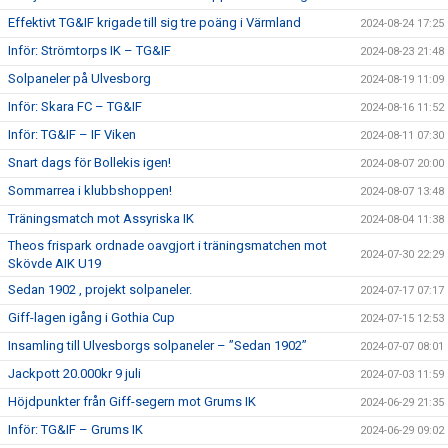
Effektivt TG&IF krigade till sig tre poäng i Värmland
2024-08-24 17:25
Inför: Strömtorps IK – TG&IF
2024-08-23 21:48
Solpaneler på Ulvesborg
2024-08-19 11:09
Inför: Skara FC – TG&IF
2024-08-16 11:52
Inför: TG&IF – IF Viken
2024-08-11 07:30
Snart dags för Bollekis igen!
2024-08-07 20:00
Sommarrea i klubbshoppen!
2024-08-07 13:48
Träningsmatch mot Assyriska IK
2024-08-04 11:38
Theos frispark ordnade oavgjort i träningsmatchen mot
2024-07-30 22:29
Skövde AIK U19
Sedan 1902 , projekt solpaneler.
2024-07-17 07:17
Giff-lagen igång i Gothia Cup
2024-07-15 12:53
Insamling till Ulvesborgs solpaneler – ”Sedan 1902”
2024-07-07 08:01
Jackpott 20.000kr 9 juli
2024-07-03 11:59
Höjdpunkter från Giff-segern mot Grums IK
2024-06-29 21:35
Inför: TG&IF – Grums IK
2024-06-29 09:02