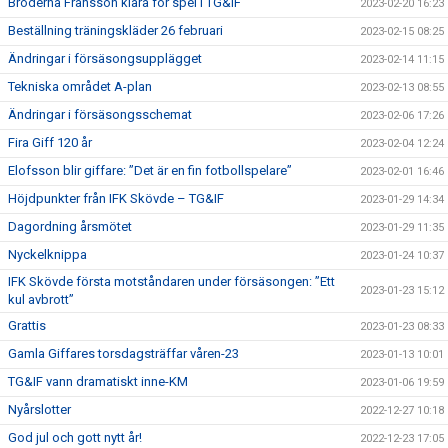
Bröderna Fransson klara för spel i TG&IF
2023-02-20 16:23
Beställning träningskläder 26 februari
2023-02-15 08:25
Ändringar i försäsongsupplägget
2023-02-14 11:15
Tekniska området A-plan
2023-02-13 08:55
Ändringar i försäsongsschemat
2023-02-06 17:26
Fira Giff 120 år
2023-02-04 12:24
Elofsson blir giffare: ”Det är en fin fotbollspelare”
2023-02-01 16:46
Höjdpunkter från IFK Skövde – TG&IF
2023-01-29 14:34
Dagordning årsmötet
2023-01-29 11:35
Nyckelknippa
2023-01-24 10:37
IFK Skövde första motståndaren under försäsongen: ”Ett
2023-01-23 15:12
kul avbrott”
Grattis
2023-01-23 08:33
Gamla Giffares torsdagsträffar våren-23
2023-01-13 10:01
TG&IF vann dramatiskt inne-KM
2023-01-06 19:59
Nyårslotter
2022-12-27 10:18
God jul och gott nytt år!
2022-12-23 17:05