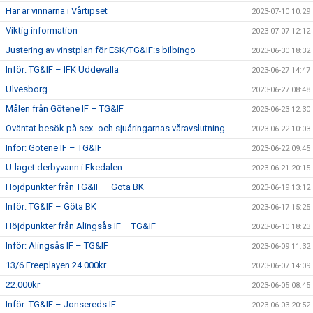
Här är vinnarna i Vårtipset
2023-07-10 10:29
Viktig information
2023-07-07 12:12
Justering av vinstplan för ESK/TG&IF:s bilbingo
2023-06-30 18:32
Inför: TG&IF – IFK Uddevalla
2023-06-27 14:47
Ulvesborg
2023-06-27 08:48
Målen från Götene IF – TG&IF
2023-06-23 12:30
Oväntat besök på sex- och sjuåringarnas våravslutning
2023-06-22 10:03
Inför: Götene IF – TG&IF
2023-06-22 09:45
U-laget derbyvann i Ekedalen
2023-06-21 20:15
Höjdpunkter från TG&IF – Göta BK
2023-06-19 13:12
Inför: TG&IF – Göta BK
2023-06-17 15:25
Höjdpunkter från Alingsås IF – TG&IF
2023-06-10 18:23
Inför: Alingsås IF – TG&IF
2023-06-09 11:32
13/6 Freeplayen 24.000kr
2023-06-07 14:09
22.000kr
2023-06-05 08:45
Inför: TG&IF – Jonsereds IF
2023-06-03 20:52