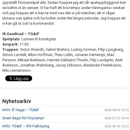
uppställt försvarsspel alls. Sedan hoppas jag att vår speluppbyggnad kan
se bättre ut än senast. Vi har haft ett bra tempo under träningarna i veckan
och jag hoppas att vi kan ta med oss det ut på matchen, att vi vågar
utmana oss själva och ha bollen under lite längre perioder. Jag hoppas att
vi kan gå ut och ta kommandot.
IK Gauthiod – TG&IF
Spelplats:
Lunnevi IP konstgräs
Avspark:
11.30
Truppen:
Victor Strandh, Valmir Brahimi, Ludvig Sörman, Filip Ljungberg,
Simon Lundell, Albin Hoffman, Theo Lidén, Jonatan Demersjö, Max
Persson, Mikael Axelsson, Hannes Särkijärvi Thurén, Filip Lundgren, Axel
Axelsson, Jonathan Wahnberg, Jacop Eriksson, Alexander Fredriksson,
Nils Lennartsson.
Nyhetsarkiv
Inför: IF Haga – TG&IF
2026-08-07 14:55
Snart dags för Youcamp!
2026-07-25 10:44
Inför: TG&IF – IFK Falköping
2026-06-26 12:57