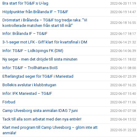
Bra start för TG&IF:s U-lag
2022-06-20 11:19
Höjdpunkter från Brålanda IF – TG&IF
2022-06-19 14:47
Drömstart i Brålanda – TG&IF tog tredje raka: ”Vi
2022-06-18 16:55
kontrollerade matchen från start till mål”
Inför: Brålanda IF – TG&IF
2022-06-17 18:17
3-1-seger mot LFK - Giff klart för kvartsfinal i DM
2022-06-14 21:32
Inför: TG&IF – Lidköpings FK (DM)
2022-06-14 06:39
Ny seger - men det dröjde till sista minuten
2022-06-11 18:02
Inför: TG&IF – Trollhättans BoIS
2022-06-11 08:00
Efterlängtad seger för TG&IF i Mariestad
2022-06-07 23:39
Bollekis avslutar i klubbstugan
2022-06-07 16:25
Inför: IFK Mariestad – TG&IF
2022-06-07 15:40
Förbud
2022-06-07 11:06
Camp Ulvesborg sista anmälan IDAG 7 juni
2022-06-07 07:58
Tack till alla som arbetat med den nya entrén!
2022-06-04 13:52
Klart med program till Camp Ulvesborg – glöm inte att
2022-05-31 22:33
anmäla!