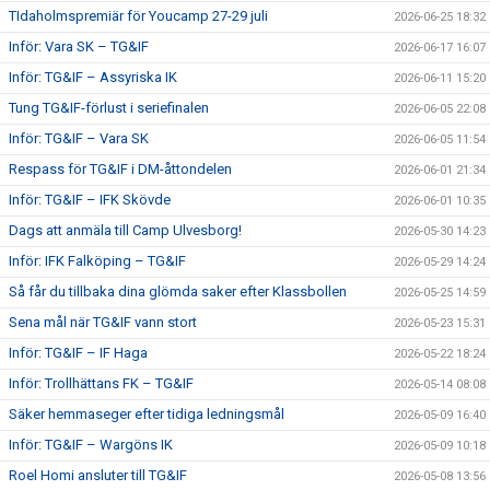
TIdaholmspremiär för Youcamp 27-29 juli
2026-06-25 18:32
Inför: Vara SK – TG&IF
2026-06-17 16:07
Inför: TG&IF – Assyriska IK
2026-06-11 15:20
Tung TG&IF-förlust i seriefinalen
2026-06-05 22:08
Inför: TG&IF – Vara SK
2026-06-05 11:54
Respass för TG&IF i DM-åttondelen
2026-06-01 21:34
Inför: TG&IF – IFK Skövde
2026-06-01 10:35
Dags att anmäla till Camp Ulvesborg!
2026-05-30 14:23
Inför: IFK Falköping – TG&IF
2026-05-29 14:24
Så får du tillbaka dina glömda saker efter Klassbollen
2026-05-25 14:59
Sena mål när TG&IF vann stort
2026-05-23 15:31
Inför: TG&IF – IF Haga
2026-05-22 18:24
Inför: Trollhättans FK – TG&IF
2026-05-14 08:08
Säker hemmaseger efter tidiga ledningsmål
2026-05-09 16:40
Inför: TG&IF – Wargöns IK
2026-05-09 10:18
Roel Homi ansluter till TG&IF
2026-05-08 13:56