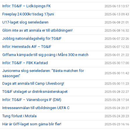
Inför: TG&IF – Lidköpings FK
2025-06-13 13:57
Freeplay 24.000kr tisdag 17juni
2025-06-13 09:43
U17-laget slog serieledaren
2025-06-08 21:01
Glöm inte av att anmäla er till utbildningen!
2025-06-08 16:32
Jobbig nationaldagshelg för TG&IF
2025-06-07 22:26
Inför: Herrestads AIF – TG&IF
2025-06-07 12:32
Giffarna kämpade till sig poäng i Måns 300:e match
2025-06-01 21:22
Inför: TG&IF – FBK Karlstad
2025-05-30 17:00
Juniorerna slog serieledaren: ”Bästa matchen för
2025-05-30 11:42
säsongen”
Dags att anmäla till Camp Ulvesborg!
2025-05-30 11:23
TG&IF utslaget ur distriksmästerskapet
2025-05-28 22:27
Inför: TG&IF – Vänersborgs IF (DM)
2025-05-28 17:54
Intresseanmälan till utbildningen UEFA C
2025-05-24 20:27
Tung förlust i Motala
2025-05-24 20:23
Här är Giff-laget som gärna blir fler!
2025-05-23 16:16