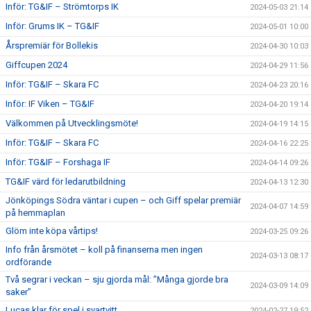
Inför: TG&IF – Strömtorps IK
2024-05-03 21:14
Inför: Grums IK – TG&IF
2024-05-01 10:00
Årspremiär för Bollekis
2024-04-30 10:03
Giffcupen 2024
2024-04-29 11:56
Inför: TG&IF – Skara FC
2024-04-23 20:16
Inför: IF Viken – TG&IF
2024-04-20 19:14
Välkommen på Utvecklingsmöte!
2024-04-19 14:15
Inför: TG&IF – Skara FC
2024-04-16 22:25
Inför: TG&IF – Forshaga IF
2024-04-14 09:26
TG&IF värd för ledarutbildning
2024-04-13 12:30
Jönköpings Södra väntar i cupen – och Giff spelar premiär
2024-04-07 14:59
på hemmaplan
Glöm inte köpa vårtips!
2024-03-25 09:26
Info från årsmötet – koll på finanserna men ingen
2024-03-13 08:17
ordförande
Två segrar i veckan – sju gjorda mål: ”Många gjorde bra
2024-03-09 14:09
saker”
Lucas klar för spel i svartvitt
2024-02-27 19:52