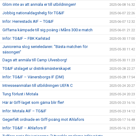
Glöm inte av att anmäla er till utbildningen!
2025-06-08 16:32
Jobbig nationaldagshelg för TG&IF
2025-06-07 22:26
Inför: Herrestads AIF – TG&IF
2025-06-07 12:32
Giffarna kämpade till sig poäng i Måns 300:e match
2025-06-01 21:22
Inför: TG&IF – FBK Karlstad
2025-05-30 17:00
Juniorerna slog serieledaren: ”Bästa matchen för
2025-05-30 11:42
säsongen”
Dags att anmäla till Camp Ulvesborg!
2025-05-30 11:23
TG&IF utslaget ur distriksmästerskapet
2025-05-28 22:27
Inför: TG&IF – Vänersborgs IF (DM)
2025-05-28 17:54
Intresseanmälan till utbildningen UEFA C
2025-05-24 20:27
Tung förlust i Motala
2025-05-24 20:23
Här är Giff-laget som gärna blir fler!
2025-05-23 16:16
Inför: Motala AIF – TG&IF
2025-05-23 14:12
Gegerfelt ordnade en Giff-poäng mot Ahlafors
2025-05-17 16:48
Inför: TG&IF – Ahlafors IF
2025-05-16 21:33