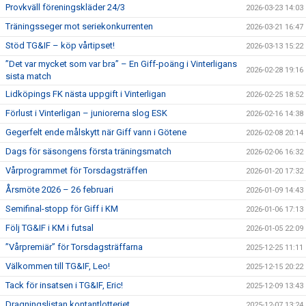
Provkväll föreningskläder 24/3
2026-03-23 14:03
Träningsseger mot seriekonkurrenten
2026-03-21 16:47
Stöd TG&IF – köp vårtipset!
2026-03-13 15:22
”Det var mycket som var bra” – En Giff-poäng i Vinterligans
2026-02-28 19:16
sista match
Lidköpings FK nästa uppgift i Vinterligan
2026-02-25 18:52
Förlust i Vinterligan – juniorerna slog ESK
2026-02-16 14:38
Gegerfelt ende målskytt när Giff vann i Götene
2026-02-08 20:14
Dags för säsongens första träningsmatch
2026-02-06 16:32
Vårprogrammet för Torsdagsträffen
2026-01-20 17:32
Årsmöte 2026 – 26 februari
2026-01-09 14:43
Semifinal-stopp för Giff i KM
2026-01-06 17:13
Följ TG&IF i KM i futsal
2026-01-05 22:09
”Vårpremiär” för Torsdagsträffarna
2025-12-25 11:11
Välkommen till TG&IF, Leo!
2025-12-15 20:22
Tack för insatsen i TG&IF, Eric!
2025-12-09 13:43
Dragningslistan kontantlotteriet
2025-12-07 13:24