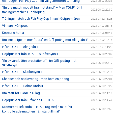
Giff-seger i Fair Play Cup: ”En väl genomförd turnering”
2022-08-07 20:36
”En bra match mot ett bra motstånd” – Men TG&IF föll i
2022-08-02 22:30
träningsmatchen i Jönköping
Träningsmatch och Fair Play Cup innan höstpremiären
2022-07-22 11:23
Vinnare i vårtipset
2022-07-07 21:13
Kepsar o hattar
2022-07-06 08:45
Bra insats igen – men ”bara” en Giff-poäng mot Alingsås IF
2022-07-02 19:17
Inför: TG&IF – Alingsås IF
2022-07-01 11:22
Höjdpunkter från TG&IF - Skoftebyns IF
2022-06-30 20:09
"En av våra bättre prestationer" - tre Giff-poäng mot
2022-06-29 22:19
Skoftebyn
Inför: TG&IF – Skoftebyns IF
2022-06-29 17:18
Chanser och spelövertag - men bara en poäng
2022-06-23 22:01
Inför: TG&IF – Holmalunds IF
2022-06-23 13:22
Bra start för TG&IF:s U-lag
2022-06-20 11:19
Höjdpunkter från Brålanda IF – TG&IF
2022-06-19 14:47
Drömstart i Brålanda – TG&IF tog tredje raka: ”Vi
2022-06-18 16:55
kontrollerade matchen från start till mål”