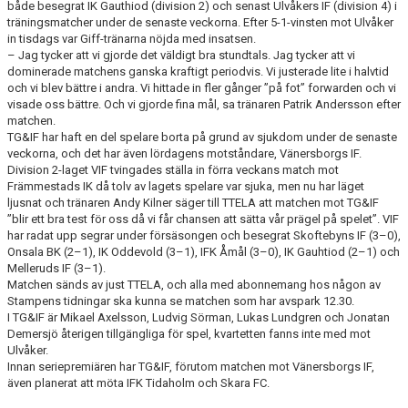
både besegrat IK Gauthiod (division 2) och senast Ulvåkers IF (division 4) i
träningsmatcher under de senaste veckorna. Efter 5-1-vinsten mot Ulvåker
CUPER ARBETSBESKRIVNING
in tisdags var Giff-tränarna nöjda med insatsen.
– Jag tycker att vi gjorde det väldigt bra stundtals. Jag tycker att vi
dominerade matchens ganska kraftigt periodvis. Vi justerade lite i halvtid
PLANSCHEMA
och vi blev bättre i andra. Vi hittade in fler gånger ”på fot” forwarden och vi
visade oss bättre. Och vi gjorde fina mål, sa tränaren Patrik Andersson efter
matchen.
TG&IF har haft en del spelare borta på grund av sjukdom under de senaste
veckorna, och det har även lördagens motståndare, Vänersborgs IF.
Division 2-laget VIF tvingades ställa in förra veckans match mot
Främmestads IK då tolv av lagets spelare var sjuka, men nu har läget
ljusnat och tränaren Andy Kilner säger till TTELA att matchen mot TG&IF
”blir ett bra test för oss då vi får chansen att sätta vår prägel på spelet”. VIF
har radat upp segrar under försäsongen och besegrat Skoftebyns IF (3–0),
Onsala BK (2–1), IK Oddevold (3–1), IFK Åmål (3–0), IK Gauhtiod (2–1) och
Melleruds IF (3–1).
Matchen sänds av just TTELA, och alla med abonnemang hos någon av
Stampens tidningar ska kunna se matchen som har avspark 12.30.
I TG&IF är Mikael Axelsson, Ludvig Sörman, Lukas Lundgren och Jonatan
Demersjö återigen tillgängliga för spel, kvartetten fanns inte med mot
Ulvåker.
Innan seriepremiären har TG&IF, förutom matchen mot Vänersborgs IF,
även planerat att möta IFK Tidaholm och Skara FC.