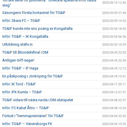
Tuffare serie för juniorerna: ”Utveckla spelarna inför nästa
2025-05-14 12:46
steg”
Säsongens första bortavinst för TG&IF
2025-05-09 21:44
Inför: Skara FC – TG&IF
2025-05-09 14:52
TG&IF kunde inte sno poäng av Kongahälla
2025-05-04 18:40
Inför: TG&IF – IK Kongahälla
2025-05-04 06:36
Utbildning ställs in
2025-05-02 10:59
TG&IF till åttondelsfinal i DM
2025-04-29 22:02
Äntligen Giff-seger!
2025-04-24 22:34
Inför: TG&IF – IF Haga
2025-04-24 12:12
En påskpoäng i Jönköping för TG&IF
2025-04-18 15:41
Inför: IK Tord - TG&IF
2025-04-17 20:11
Inför: IFK Kumla – TG&IF
2025-04-12 07:31
TG&IF vidare till nästa runda i DM-slutspelet
2025-04-08 22:37
Inför: FC Kabel Åttio – TG&IF
2025-04-08 15:54
Förlust i ”hemmapremiären” för TG&IF
2025-04-04 22:45
Inför: TG&IF – Vänersborgs FK
2025-04-04 13:55