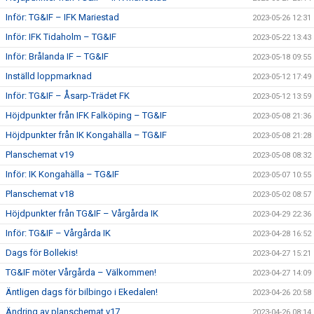
Inför: TG&IF – IFK Mariestad
2023-05-26 12:31
Inför: IFK Tidaholm – TG&IF
2023-05-22 13:43
Inför: Brålanda IF – TG&IF
2023-05-18 09:55
Inställd loppmarknad
2023-05-12 17:49
Inför: TG&IF – Åsarp-Trädet FK
2023-05-12 13:59
Höjdpunkter från IFK Falköping – TG&IF
2023-05-08 21:36
Höjdpunkter från IK Kongahälla – TG&IF
2023-05-08 21:28
Planschemat v19
2023-05-08 08:32
Inför: IK Kongahälla – TG&IF
2023-05-07 10:55
Planschemat v18
2023-05-02 08:57
Höjdpunkter från TG&IF – Vårgårda IK
2023-04-29 22:36
Inför: TG&IF – Vårgårda IK
2023-04-28 16:52
Dags för Bollekis!
2023-04-27 15:21
TG&IF möter Vårgårda – Välkommen!
2023-04-27 14:09
Äntligen dags för bilbingo i Ekedalen!
2023-04-26 20:58
Ändring av planschemat v17
2023-04-26 08:14