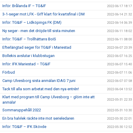
Inför: Brålanda IF – TG&IF
2022-06-17 18:17
3-1-seger mot LFK - Giff klart för kvartsfinal i DM
2022-06-14 21:32
Inför: TG&IF – Lidköpings FK (DM)
2022-06-14 06:39
Ny seger - men det dröjde till sista minuten
2022-06-11 18:02
Inför: TG&IF – Trollhättans BoIS
2022-06-11 08:00
Efterlängtad seger för TG&IF i Mariestad
2022-06-07 23:39
Bollekis avslutar i klubbstugan
2022-06-07 16:25
Inför: IFK Mariestad – TG&IF
2022-06-07 15:40
Förbud
2022-06-07 11:06
Camp Ulvesborg sista anmälan IDAG 7 juni
2022-06-07 07:58
Tack till alla som arbetat med den nya entrén!
2022-06-04 13:52
Klart med program till Camp Ulvesborg – glöm inte att
2022-05-31 22:33
anmäla!
Sommaruppehåll 2022
2022-05-31 10:30
En bra halvlek räckte inte mot serieledaren
2022-05-30 22:01
Inför: TG&IF – IFK Skövde
2022-05-30 12:52