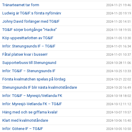
Tränarteamet tar form
2024-11-21 19:46
Ludwig är TG&IF:s första nyförvärv
2024-11-20 19:19
Johny David förlänger med TG&IF
2024-11-20 14:51
TG&IF sörjer bortgånge ”Hacke”
2024-11-18 19:55
Köp uppesittarlotten av TG&IF
2024-11-05 13:30
Inför: Stenungsunds IF – TG&IF
2024-11-01 16:34
Fåtal platser kvar i bussen!
2024-11-01 10:37
Supporterbuss till Stenungsund
2024-10-28 11:06
Inför: TG&IF – Stenungsunds IF
2024-10-25 13:33
Första kvalmatchen spelas på lördag
2024-10-21 22:02
Stenungsunds IF blir nästa kvalmotståndare
2024-10-20 16:49
Inför: TG&IF – Myresjö/Vetlanda FK
2024-10-18 18:02
Inför: Myresjö-Vetlanda FK – TG&IF
2024-10-12 11:12
Häng med och se giffarna kvala!
2024-10-07 19:57
Klart med kvalmotståndare
2024-10-06 15:40
Inför: Götene IF – TG&IF
2024-10-05 10:50