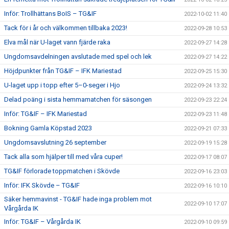
Inför: Trollhättans BoIS – TG&IF
2022-10-02 11:40
Tack för i år och välkommen tillbaka 2023!
2022-09-28 10:53
Elva mål när U-laget vann fjärde raka
2022-09-27 14:28
Ungdomsavdelningen avslutade med spel och lek
2022-09-27 14:22
Höjdpunkter från TG&IF – IFK Mariestad
2022-09-25 15:30
U-laget upp i topp efter 5–0-seger i Hjo
2022-09-24 13:32
Delad poäng i sista hemmamatchen för säsongen
2022-09-23 22:24
Inför: TG&IF – IFK Mariestad
2022-09-23 11:48
Bokning Gamla Köpstad 2023
2022-09-21 07:33
Ungdomsavslutning 26 september
2022-09-19 15:28
Tack alla som hjälper till med våra cuper!
2022-09-17 08:07
TG&IF förlorade toppmatchen i Skövde
2022-09-16 23:03
Inför: IFK Skövde – TG&IF
2022-09-16 10:10
Säker hemmavinst - TG&IF hade inga problem mot
2022-09-10 17:07
Vårgårda IK
Inför: TG&IF – Vårgårda IK
2022-09-10 09:59