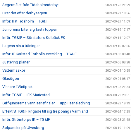
Segermålet från Tidaholmsderbyt
2024-09-23 21:29
Firandet efter derbysegern
2024-09-21 18:56
Inför: IFK Tidaholm – TG&IF
2024-09-21 11:09
Juniorerna biter sig fast i toppen
2024-09-19 17:17
Inför: TG&IF – Sörstafors-Kolbäck FK
2024-09-14 12:07
Lagens sista träningar
2024-09-10 07:56
Inför: IF Karlstad Fotbollsutveckling – TG&IF
2024-09-08 09:48
Justering planer
2024-09-06 08:28
Vattenflaskor
2024-09-04 10:55
Glasögon
2024-09-04 08:17
Vinnare i Vårtipset
2024-09-03 21:34
Inför: TG&IF – IFK Mariestad
2024-08-29 20:51
Giff-juniorerna vann seriefinalen – upp i serieledning
2024-08-29 19:13
Effektivt TG&IF krigade till sig tre poäng i Värmland
2024-08-24 17:25
Inför: Strömtorps IK – TG&IF
2024-08-23 21:48
Solpaneler på Ulvesborg
2024-08-19 11:09