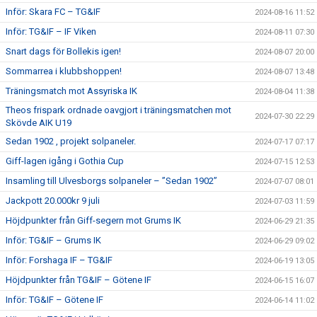
Inför: Skara FC – TG&IF
2024-08-16 11:52
Inför: TG&IF – IF Viken
2024-08-11 07:30
Snart dags för Bollekis igen!
2024-08-07 20:00
Sommarrea i klubbshoppen!
2024-08-07 13:48
Träningsmatch mot Assyriska IK
2024-08-04 11:38
Theos frispark ordnade oavgjort i träningsmatchen mot
2024-07-30 22:29
Skövde AIK U19
Sedan 1902 , projekt solpaneler.
2024-07-17 07:17
Giff-lagen igång i Gothia Cup
2024-07-15 12:53
Insamling till Ulvesborgs solpaneler – ”Sedan 1902”
2024-07-07 08:01
Jackpott 20.000kr 9 juli
2024-07-03 11:59
Höjdpunkter från Giff-segern mot Grums IK
2024-06-29 21:35
Inför: TG&IF – Grums IK
2024-06-29 09:02
Inför: Forshaga IF – TG&IF
2024-06-19 13:05
Höjdpunkter från TG&IF – Götene IF
2024-06-15 16:07
Inför: TG&IF – Götene IF
2024-06-14 11:02