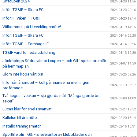
Giffcupen 2024
2024-04-29 11:56
Inför: TG&IF – Skara FC
2024-04-23 20:16
Inför: IF Viken – TG&IF
2024-04-20 19:14
Välkommen på Utvecklingsmöte!
2024-04-19 14:15
Inför: TG&IF – Skara FC
2024-04-16 22:25
Inför: TG&IF – Forshaga IF
2024-04-14 09:26
TG&IF värd för ledarutbildning
2024-04-13 12:30
Jönköpings Södra väntar i cupen – och Giff spelar premiär
2024-04-07 14:59
på hemmaplan
Glöm inte köpa vårtips!
2024-03-25 09:26
Info från årsmötet – koll på finanserna men ingen
2024-03-13 08:17
ordförande
Två segrar i veckan – sju gjorda mål: ”Många gjorde bra
2024-03-09 14:09
saker”
Lucas klar för spel i svartvitt
2024-02-27 19:52
Kallelse till årsmötet
2024-02-20 13:14
Inställd träningsmatch
2024-02-16 13:31
Sportlife blir TG&IF:s leverantör av klubbkläder och