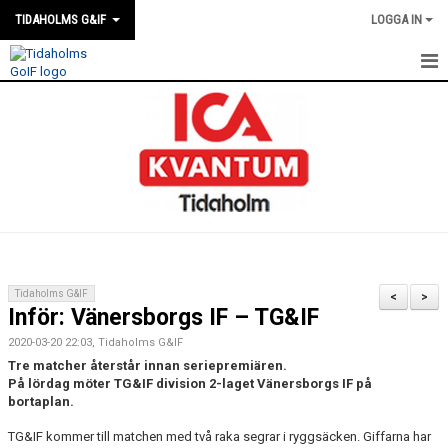
TIDAHOLMS G&IF
LOGGA IN
HEM
FÖRENINGSKALENDERN
NYHETER
KLUBBSTUGAN
KONTAKT
Tidaholms G&IF
<
>
Inför: Vänersborgs IF – TG&IF
FÖRENINGEN
2020-03-20 22:03, Tidaholms G&IF
SOUVENIRER
Tre matcher återstår innan seriepremiären.
På lördag möter TG&IF division 2-laget Vänersborgs IF på
bortaplan.
GAMLA GIFFS TORSDAGSTRÄFFAR
TG&IF kommer till matchen med två raka segrar i ryggsäcken. Giffarna har
MATCHER