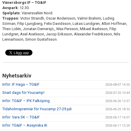
Vänersborgs IF – TG&IF
Avspark:
12.30.
Spelplats:
Vänersvallen Nord.
Truppen:
Victor Strandh, Oscar Andersson, Valmir Brahimi, Ludvig
Sörman, Filip Ljungberg, Felix Davidsson, Lukas Lundgren, Albin Hoffman,
Theo Lidén, Jonatan Demersjö,, Max Persson, Mikael Axelsson, Filip
Lundgren, Axel Axelsson, Jacop Eriksson, Alexander Fredriksson, Nils
Lennartsson, Simon Gustafsson.
Nyhetsarkiv
Inför: IF Haga – TG&IF
2026-08-07 14:55
Snart dags för Youcamp!
2026-07-25 10:44
Inför: TG&IF – IFK Falköping
2026-06-26 12:57
TIdaholmspremiär för Youcamp 27-29 juli
2026-06-25 18:32
Inför: Vara SK – TG&IF
2026-06-17 16:07
Inför: TG&IF – Assyriska IK
2026-06-11 15:20