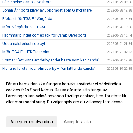
Påminnelse Camp Ulvesborg
2022-05-29 08:16
Johan Åhnborg kliver av uppdraget som Giff-tränare
2022-05-28 19:28
Ribba ut för TG&IF i Vårgårda
2022-05-26 15:34
Inför: Vårgårda IK – TG&IF
2022-05-26 10:16
I sommar blir det comeback för Camp Ulvesborg
2022-05-23 16:14
Uddamålsförlust i derbyt
2022-05-21 21:34
Inför: TG&IF – IFK Tidaholm
2022-05-21 07:03
Sörman: ”Att vinna ett derby är det bästa som kan hända”
2022-05-20 17:28
Florians första Tidaholmsderby – ”en kittlande känsla”
2022-05-19 20:35
TG&IF enkelt vidare i DM
2022-05-17 22:04
För att hemsidan ska fungera korrekt använder vi nödvändiga
Inför: Skultorps IF – TG&IF (DM)
2022-05-17 10:35
cookies från SportAdmin. Dessa går inte att stänga av.
Andra raka för TG&IF – bortavann i Allingsås
2022-05-14 17:50
Föreningen kan också använda frivilliga cookies, t.ex. för statistik
Lördagens match skjuts upp!
eller marknadsföring. Du väljer själv om du vill acceptera dessa.
2022-05-06 14:42
Anpassa dina val
Äntligen Bilbingon drar igång – premiär 10 maj!
2022-05-06 13:02
Dubbla Giff-segrar i inledningen av U-lagsserien
2022-05-04 16:34
Acceptera nödvändiga
Acceptera alla
Glädje och jubel - stort bildspel från Giffcupens avgörande
2022-05-01 21:34