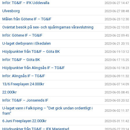
Inför: TG&IF – IFK Uddevalla
2023-06-27 14:47
Ulvesborg
2023-06-27 08:48
Målen från Götene IF – TG&IF
2023-06-23 12:30
Oväntat besök på sex- och sjuåringarnas våravslutning
2023-06-22 10:03
Inför: Götene IF – TG&IF
2023-06-22 09:45
U-laget derbyvann i Ekedalen
2023-06-21 20:15
Höjdpunkter från TG&IF – Göta BK
2023-06-19 13:12
Inför: TG&IF – Göta BK
2023-06-17 15:25
Höjdpunkter från Alingsås IF – TG&IF
2023-06-10 18:23
Inför: Alingsås IF – TG&IF
2023-06-09 11:32
13/6 Freeplayen 24.000kr
2023-06-07 14:09
22.000kr
2023-06-05 08:45
Inför: TG&IF – Jonsereds IF
2023-06-03 20:52
U-laget vann i Falköping – ”Det gick undan ordentligt i
2023-06-02 11:37
fram”
6 Juni Freeplayen 22.000kr
2023-05-31 11:42
Höjdpunkter från TG&IF – IFK Mariestad
2023-05-27 23:14