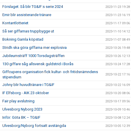
Förslaget: Så blir TG&IF:s serie 2024
2023-11-23 19:28
Emir blir assisterande tränare
2023-11-23 16:19
Kontantlotteriet
2023-11-17 09:06
Så ser giffarnas truppbygge ut
2023-11-10 14:12
Bokning Gamla köpstad
2023-11-07 08:49
Stridh ska göra giffarna mer explosiva
2023-10-26 19:48
Jubileumsträff 1000 Torsdagsträffen
2023-10-26 12:13
130 giffare såg allsvensk guldstrid i Borås
2023-10-24 17:28
Giffcupens organisation fick kultur- och fritidsnämndens
2023-10-22 17:16
stipendium
Johny blir huvudtränare i TG&IF
2023-10-22 16:09
IF Elfsborg - AIK 23 oktober
2023-10-20 08:06
Fair play avslutning
2023-10-17 09:56
Ulvesborg Nyborg 2023
2023-10-09 10:46
Inför: Göta BK – TG&IF
2023-10-08 12:24
Ulvesborg/Nyborg fortsatt avstängda
2023-10-05 12:39