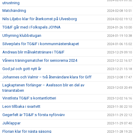
2024-02-09 09:52
utrustning
Matchändring
2024-02-08 10:51
Nils Liljebo klar för återkomst på Ulvesborg
2024-02-02 19:12
TG&IF går med i Folkspels JOYNA
2024-01-26 10:00
Uthyrning klubbstugan
2024-01-19 10:38
Silverplats för TG&IF i kommunmästerskapet
2024-01-06 15:02
Andreas blir målvaktstränare i TG&IF
2023-12-29 09:10
Vårens träningsmatcher för seniorerna 2024
2023-12-22 16:57
God jul och gott nytt år
2023-12-21 15:18
Johannes och Valmir – två återvändare klara för Giff
2023-12-08 17:47
Lagkaptenen förlänger – Axelsson blir en del av
2023-12-03 20:49
tränarstaben
Vinstlista TG&IF:s kontantlotteri
2023-12-02 16:16
Leon tillbaka i svartvitt
2023-11-30 22:10
Gegerfelt är TG&IF:s första nyförvärv
2023-11-29 22:12
Julklappar
2023-11-29 07:40
Florian klar för nästa säsong
2023-11-28 19:25