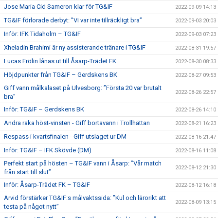
Jose Maria Cid Sameron klar för TG&IF
2022-09-09 14:13
TG&IF förlorade derbyt: ”Vi var inte tillräckligt bra”
2022-09-03 20:03
Inför: IFK Tidaholm – TG&IF
2022-09-03 07:23
Xheladin Brahimi är ny assisterande tränare i TG&IF
2022-08-31 19:57
Lucas Frölin lånas ut till Åsarp-Trädet FK
2022-08-30 08:33
Höjdpunkter från TG&IF – Gerdskens BK
2022-08-27 09:53
Giff vann målkalaset på Ulvesborg: ”Första 20 var brutalt
2022-08-26 22:57
bra”
Inför: TG&IF – Gerdskens BK
2022-08-26 14:10
Andra raka höst-vinsten - Giff bortavann i Trollhättan
2022-08-21 16:23
Respass i kvartsfinalen - Giff utslaget ur DM
2022-08-16 21:47
Inför: TG&IF – IFK Skövde (DM)
2022-08-16 11:08
Perfekt start på hösten – TG&IF vann i Åsarp: ”Vår match
2022-08-12 21:30
från start till slut”
Inför: Åsarp-Trädet FK – TG&IF
2022-08-12 16:18
Arvid förstärker TG&IF:s målvaktssida: ”Kul och lärorikt att
2022-08-09 13:15
testa på något nytt”