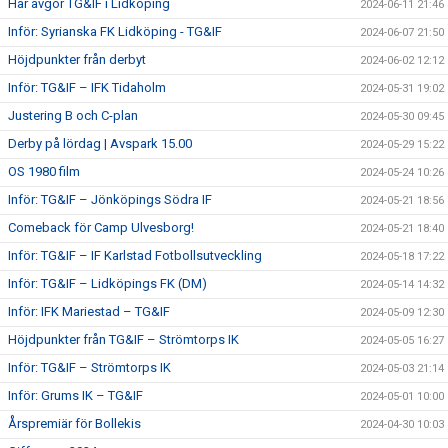
Här avgör TG&IF i Lidköping
2024-06-11 21:46
Inför: Syrianska FK Lidköping - TG&IF
2024-06-07 21:50
Höjdpunkter från derbyt
2024-06-02 12:12
Inför: TG&IF – IFK Tidaholm
2024-05-31 19:02
Justering B och C-plan
2024-05-30 09:45
Derby på lördag | Avspark 15.00
2024-05-29 15:22
OS 1980 film
2024-05-24 10:26
Inför: TG&IF – Jönköpings Södra IF
2024-05-21 18:56
Comeback för Camp Ulvesborg!
2024-05-21 18:40
Inför: TG&IF – IF Karlstad Fotbollsutveckling
2024-05-18 17:22
Inför: TG&IF – Lidköpings FK (DM)
2024-05-14 14:32
Inför: IFK Mariestad – TG&IF
2024-05-09 12:30
Höjdpunkter från TG&IF – Strömtorps IK
2024-05-05 16:27
Inför: TG&IF – Strömtorps IK
2024-05-03 21:14
Inför: Grums IK – TG&IF
2024-05-01 10:00
Årspremiär för Bollekis
2024-04-30 10:03