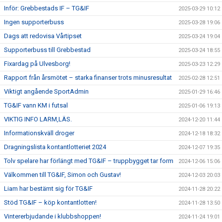
Inför: Grebbestads IF – TG&IF
2025-03-29 10:12
Ingen supporterbuss
2025-03-28 19:06
Dags att redovisa Vårtipset
2025-03-24 19:04
Supporterbuss till Grebbestad
2025-03-24 18:55
Fixardag på Ulvesborg!
2025-03-23 12:29
Rapport från årsmötet – starka finanser trots minusresultat
2025-02-28 12:51
Viktigt angående SportAdmin
2025-01-29 16:46
TG&IF vann KM i futsal
2025-01-06 19:13
VIKTIG INFO LARM,LÄS.
2024-12-20 11:44
Informationskväll droger
2024-12-18 18:32
Dragningslista kontantlotteriet 2024
2024-12-07 19:35
Tolv spelare har förlängt med TG&IF – truppbygget tar form
2024-12-06 15:06
Välkommen till TG&IF, Simon och Gustav!
2024-12-03 20:03
Liam har bestämt sig för TG&IF
2024-11-28 20:22
Stöd TG&IF – köp kontantlotten!
2024-11-28 13:50
Vintererbjudande i klubbshoppen!
2024-11-24 19:01