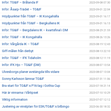
Inför: TG&IF – Brålanda IF
2023-09-08 07:30
Inför: Åsarp-Trädet – TG&IF
2023-09-01 22:04
Höjdpunkter från TG&IF – IK Kongahälla
2023-09-01 16:17
Höjdpunkter från TG&IF – Bergkullens IK
2023-09-01 16:13
Inför: TG&IF – Bergdalens IK – kvartsfinal i DM
2023-08-29 21:59
Inför: TG&IF – IK Kongahälla
2023-08-26 13:26
Inför: Vårgårda IK – TG&IF
2023-08-19 12:43
Giff-målen från derbyt
2023-08-13 22:10
Inför: TG&IF – IFK Tidaholm
2023-08-12 11:19
Inför: IFK Hjo – TG&IF (DM)
2023-08-07 13:54
Ulvesborgs planer avstängda tills vidare
2023-08-07 13:04
Sonny Karlsson lämnar TG&IF
2023-07-31 11:06
Bra start för TG&IF:s P16-lag i Gothia Cup
2023-07-18 21:14
Här är vinnarna i Vårtipset
2023-07-10 10:29
Viktig information
2023-07-07 12:12
Justering av vinstplan för ESK/TG&IF:s bilbingo
2023-06-30 18:32