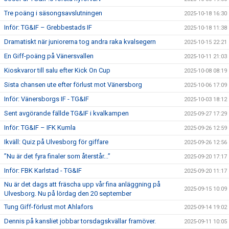
Tre poäng i säsongsavslutningen
2025-10-18 16:30
Inför: TG&IF – Grebbestads IF
2025-10-18 11:38
Dramatiskt när juniorerna tog andra raka kvalsegern
2025-10-15 22:21
En Giff-poäng på Vänersvallen
2025-10-11 21:03
Kioskvaror till salu efter Kick On Cup
2025-10-08 08:19
Sista chansen ute efter förlust mot Vänersborg
2025-10-06 17:09
Inför: Vänersborgs IF - TG&IF
2025-10-03 18:12
Sent avgörande fällde TG&IF i kvalkampen
2025-09-27 17:29
Inför: TG&IF – IFK Kumla
2025-09-26 12:59
Ikväll: Quiz på Ulvesborg för giffare
2025-09-26 12:56
”Nu är det fyra finaler som återstår...”
2025-09-20 17:17
Inför: FBK Karlstad - TG&IF
2025-09-20 11:17
Nu är det dags att fräscha upp vår fina anläggning på
2025-09-15 10:09
Ulvesborg. Nu på lördag den 20 september
Tung Giff-förlust mot Ahlafors
2025-09-14 19:02
Dennis på kansliet jobbar torsdagskvällar framöver.
2025-09-11 10:05