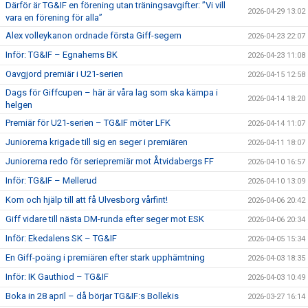
Därför är TG&IF en förening utan träningsavgifter: ”Vi vill
2026-04-29 13:02
vara en förening för alla”
Alex volleykanon ordnade första Giff-segern
2026-04-23 22:07
Inför: TG&IF – Egnahems BK
2026-04-23 11:08
Oavgjord premiär i U21-serien
2026-04-15 12:58
Dags för Giffcupen – här är våra lag som ska kämpa i
2026-04-14 18:20
helgen
Premiär för U21-serien – TG&IF möter LFK
2026-04-14 11:07
Juniorerna krigade till sig en seger i premiären
2026-04-11 18:07
Juniorerna redo för seriepremiär mot Åtvidabergs FF
2026-04-10 16:57
Inför: TG&IF – Mellerud
2026-04-10 13:09
Kom och hjälp till att få Ulvesborg vårfint!
2026-04-06 20:42
Giff vidare till nästa DM-runda efter seger mot ESK
2026-04-06 20:34
Inför: Ekedalens SK – TG&IF
2026-04-05 15:34
En Giff-poäng i premiären efter stark upphämtning
2026-04-03 18:35
Inför: IK Gauthiod – TG&IF
2026-04-03 10:49
Boka in 28 april – då börjar TG&IF:s Bollekis
2026-03-27 16:14