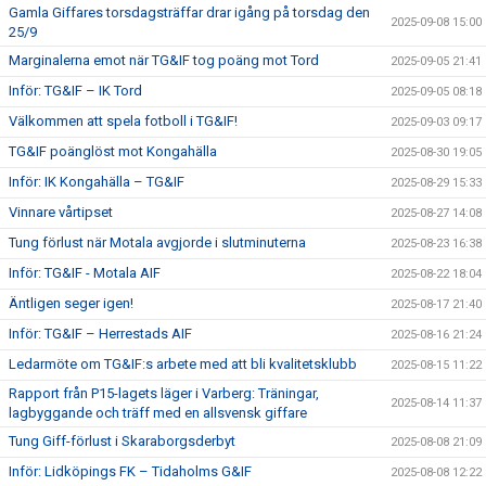
Gamla Giffares torsdagsträffar drar igång på torsdag den
2025-09-08 15:00
25/9
Marginalerna emot när TG&IF tog poäng mot Tord
2025-09-05 21:41
Inför: TG&IF – IK Tord
2025-09-05 08:18
Välkommen att spela fotboll i TG&IF!
2025-09-03 09:17
TG&IF poänglöst mot Kongahälla
2025-08-30 19:05
Inför: IK Kongahälla – TG&IF
2025-08-29 15:33
Vinnare vårtipset
2025-08-27 14:08
Tung förlust när Motala avgjorde i slutminuterna
2025-08-23 16:38
Inför: TG&IF - Motala AIF
2025-08-22 18:04
Äntligen seger igen!
2025-08-17 21:40
Inför: TG&IF – Herrestads AIF
2025-08-16 21:24
Ledarmöte om TG&IF:s arbete med att bli kvalitetsklubb
2025-08-15 11:22
Rapport från P15-lagets läger i Varberg: Träningar,
2025-08-14 11:37
lagbyggande och träff med en allsvensk giffare
Tung Giff-förlust i Skaraborgsderbyt
2025-08-08 21:09
Inför: Lidköpings FK – Tidaholms G&IF
2025-08-08 12:22