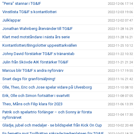
”Perra” stannar i TG&IF
2022-12-06 17:14
Vinstlista TG&IF:s kontantlotteri
2022-12-03 19:06
Julklappar
2022-12-02 07:47
Jonathan Wahnberg återvänder till TG&IF
2022-11-28 16:29
Klart med motståndare i nästa års serie
2022-11-28 16:21
Kontantlotteri/Bingolotter uppesittarkvällen
2022-11-25 10:12
Johny David förstärker TG&IF:s tränarstab
2022-11-22 10:32
Julin från Skövde AIK förstärker TG&IF
2022-11-21 21:24
Marcus blir TG&IF:s andra nyförvärv
2022-11-17 19:55
Snart dags för granförsäljning!
2022-11-16 21:42
Olle, Theo, Eric och Jose spelar vidare på Ulvesborg
2022-11-10 08:10
Erik, Olle och Simon fortsätter i svartvitt
2022-11-08 07:05
Theo, Måns och Filip klara för 2023
2022-11-06 13:39
Patrik och spelartrio förlänger – och Sonny är första
2022-11-04 17:30
nyförvärvet
Glädje, jubel och medaljer - se bildspelet från Kick On Cup
2022-10-02 20:48
En femetta mot Trollhättan säkrade tredjeplatsen för TG&IF
2022-10-02 18:25