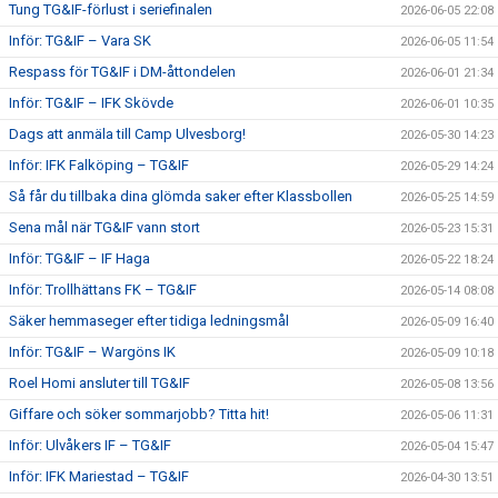
Tung TG&IF-förlust i seriefinalen
2026-06-05 22:08
Inför: TG&IF – Vara SK
2026-06-05 11:54
Respass för TG&IF i DM-åttondelen
2026-06-01 21:34
Inför: TG&IF – IFK Skövde
2026-06-01 10:35
Dags att anmäla till Camp Ulvesborg!
2026-05-30 14:23
Inför: IFK Falköping – TG&IF
2026-05-29 14:24
Så får du tillbaka dina glömda saker efter Klassbollen
2026-05-25 14:59
Sena mål när TG&IF vann stort
2026-05-23 15:31
Inför: TG&IF – IF Haga
2026-05-22 18:24
Inför: Trollhättans FK – TG&IF
2026-05-14 08:08
Säker hemmaseger efter tidiga ledningsmål
2026-05-09 16:40
Inför: TG&IF – Wargöns IK
2026-05-09 10:18
Roel Homi ansluter till TG&IF
2026-05-08 13:56
Giffare och söker sommarjobb? Titta hit!
2026-05-06 11:31
Inför: Ulvåkers IF – TG&IF
2026-05-04 15:47
Inför: IFK Mariestad – TG&IF
2026-04-30 13:51