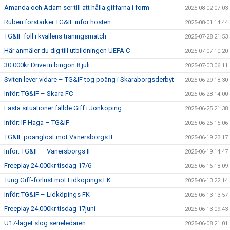
Amanda och Adam ser till att hålla giffarna i form
2025-08-02 07:03
Ruben förstärker TG&IF inför hösten
2025-08-01 14:44
TG&IF föll i kvällens träningsmatch
2025-07-28 21:53
Här anmäler du dig till utbildningen UEFA C
2025-07-07 10:20
30.000kr Drive in bingon 8 juli
2025-07-03 06:11
Sviten lever vidare – TG&IF tog poäng i Skaraborgsderbyt
2025-06-29 18:30
Inför: TG&IF – Skara FC
2025-06-28 14:00
Fasta situationer fällde Giff i Jönköping
2025-06-25 21:38
Inför: IF Haga – TG&IF
2025-06-25 15:06
TG&IF poänglöst mot Vänersborgs IF
2025-06-19 23:17
Inför: TG&IF – Vänersborgs IF
2025-06-19 14:47
Freeplay 24.000kr tisdag 17/6
2025-06-16 18:09
Tung Giff-förlust mot Lidköpings FK
2025-06-13 22:14
Inför: TG&IF – Lidköpings FK
2025-06-13 13:57
Freeplay 24.000kr tisdag 17juni
2025-06-13 09:43
U17-laget slog serieledaren
2025-06-08 21:01