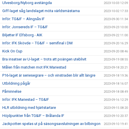
Ulvesborg/Nyborg avstängda
2023-10-03 12:09
Giff-laget såg landslaget möta världsmästarna
2023-10-02 17:33
Inför: TG&IF – Alingsås IF
2023-09-30 11:34
Inför: Jonsereds IF – TG&IF
2023-09-23 10:00
Biljetter IF Elfsborg - AIK
2023-09-22 11:00
Inför: IFK Skövde – TG&IF – semifinal i DM
2023-09-20 16:29
Kick On Cup
2023-09-20 08:46
Bra insatser av U-laget – trots att poängen uteblivit
2023-09-19 08:55
Målen från matchen mot IFK Mariestad
2023-09-18 20:21
P16-laget är seriesegrare – och vinstraden blir allt längre
2023-09-18 19:36
Utbildning pågår
2023-09-18 16:07
Påminnelse
2023-09-18 08:49
Inför: IFK Mariestad – TG&IF
2023-09-16 12:29
HLR utbildning med hjärtstartare
2023-09-15 08:20
Höjdpunkter från TG&IF – Brålanda IF
2023-09-10 20:37
Jackpotten spelas ut på säsongsavslutningen av bilbingon
2023-09-10 19:41