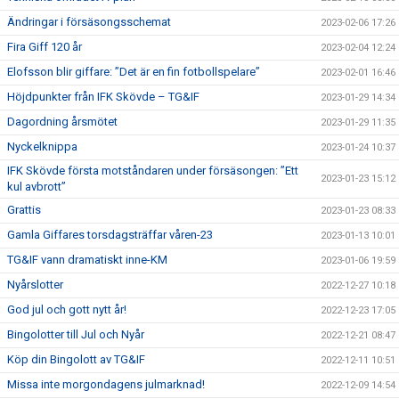
Ändringar i försäsongsschemat
2023-02-06 17:26
Fira Giff 120 år
2023-02-04 12:24
Elofsson blir giffare: ”Det är en fin fotbollspelare”
2023-02-01 16:46
Höjdpunkter från IFK Skövde – TG&IF
2023-01-29 14:34
Dagordning årsmötet
2023-01-29 11:35
Nyckelknippa
2023-01-24 10:37
IFK Skövde första motståndaren under försäsongen: ”Ett
2023-01-23 15:12
kul avbrott”
Grattis
2023-01-23 08:33
Gamla Giffares torsdagsträffar våren-23
2023-01-13 10:01
TG&IF vann dramatiskt inne-KM
2023-01-06 19:59
Nyårslotter
2022-12-27 10:18
God jul och gott nytt år!
2022-12-23 17:05
Bingolotter till Jul och Nyår
2022-12-21 08:47
Köp din Bingolott av TG&IF
2022-12-11 10:51
Missa inte morgondagens julmarknad!
2022-12-09 14:54