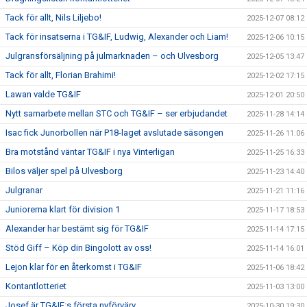
Tack för allt, Nils Liljebo!
2025-12-07 08:12
Tack för insatserna i TG&IF, Ludwig, Alexander och Liam!
2025-12-06 10:15
Julgransförsäljning på julmarknaden – och Ulvesborg
2025-12-05 13:47
Tack för allt, Florian Brahimi!
2025-12-02 17:15
Lawan valde TG&IF
2025-12-01 20:50
Nytt samarbete mellan STC och TG&IF – ser erbjudandet
2025-11-28 14:14
Isac fick Junorbollen när P18-laget avslutade säsongen
2025-11-26 11:06
Bra motstånd väntar TG&IF i nya Vinterligan
2025-11-25 16:33
Bilos väljer spel på Ulvesborg
2025-11-23 14:40
Julgranar
2025-11-21 11:16
Juniorerna klart för division 1
2025-11-17 18:53
Alexander har bestämt sig för TG&IF
2025-11-14 17:15
Stöd Giff – Köp din Bingolott av oss!
2025-11-14 16:01
Lejon klar för en återkomst i TG&IF
2025-11-06 18:42
Kontantlotteriet
2025-11-03 13:00
Josef är TG&IF:s första nyförvärv
2025-10-30 19:30