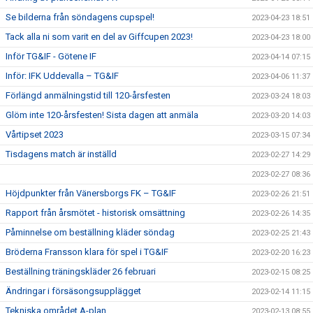
Se bilderna från söndagens cupspel!
2023-04-23 18:51
Tack alla ni som varit en del av Giffcupen 2023!
2023-04-23 18:00
Inför TG&IF - Götene IF
2023-04-14 07:15
Inför: IFK Uddevalla – TG&IF
2023-04-06 11:37
Förlängd anmälningstid till 120-årsfesten
2023-03-24 18:03
Glöm inte 120-årsfesten! Sista dagen att anmäla
2023-03-20 14:03
Vårtipset 2023
2023-03-15 07:34
Tisdagens match är inställd
2023-02-27 14:29
2023-02-27 08:36
Höjdpunkter från Vänersborgs FK – TG&IF
2023-02-26 21:51
Rapport från årsmötet - historisk omsättning
2023-02-26 14:35
Påminnelse om beställning kläder söndag
2023-02-25 21:43
Bröderna Fransson klara för spel i TG&IF
2023-02-20 16:23
Beställning träningskläder 26 februari
2023-02-15 08:25
Ändringar i försäsongsupplägget
2023-02-14 11:15
Tekniska området A-plan
2023-02-13 08:55