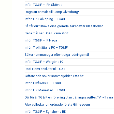
Inför: TG&IF – IFK Skövde
Dags att anmäla till Camp Ulvesborg!
Inför: IFK Falköping – TG&IF
Så får du tillbaka dina glömda saker efter Klassbollen
Sena mål när TG&IF vann stort
Inför: TG&IF – IF Haga
Inför: Trollhättans FK – TG&IF
Säker hemmaseger efter tidiga ledningsmål
Inför: TG&IF – Wargöns IK
Roel Homi ansluter till TG&IF
Giffare och söker sommarjobb? Titta hit!
Inför: Ulvåkers IF – TG&IF
Inför: IFK Mariestad – TG&IF
Därför är TG&IF en förening utan träningsavgifter: ”Vi vill vara 
Alex volleykanon ordnade första Giff-segern
Inför: TG&IF – Egnahems BK