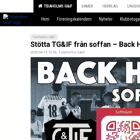
TIDAHOLMS G&IF
DAMER
HERRLAG
UNGDO
Hem
Föreningskalendern
Nyheter
Klubbstuga
Tidaholms G&IF
Stötta TG&IF från soffan – Back
2020-04-13 10:56, Tidaholms G&IF