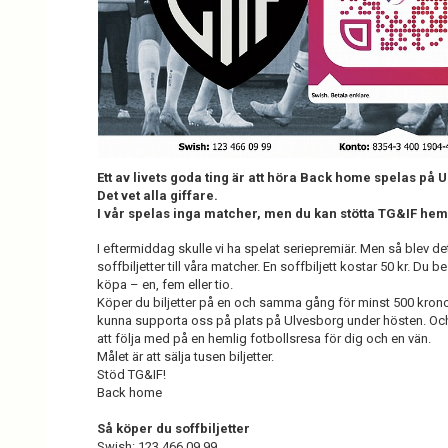
Ett av livets goda ting är att höra Back home spelas på 
Det vet alla giffare.
I vår spelas inga matcher, men du kan stötta TG&IF hem
I eftermiddag skulle vi ha spelat seriepremiär. Men så blev de
soffbiljetter till våra matcher. En soffbiljett kostar 50 kr. Du 
köpa – en, fem eller tio.
Köper du biljetter på en och samma gång för minst 500 kron
kunna supporta oss på plats på Ulvesborg under hösten. Och 
att följa med på en hemlig fotbollsresa för dig och en vän.
Målet är att sälja tusen biljetter.
Stöd TG&IF!
Back home
Så köper du soffbiljetter
Swish: 123 466 09 99