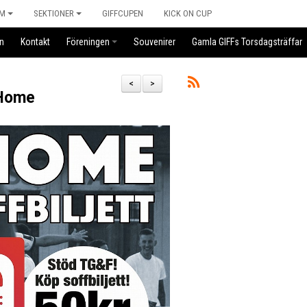
M
SEKTIONER
GIFFCUPEN
KICK ON CUP
n
Kontakt
Föreningen
Souvenirer
Gamla GIFFs Torsdagsträffar
<
>
 Home