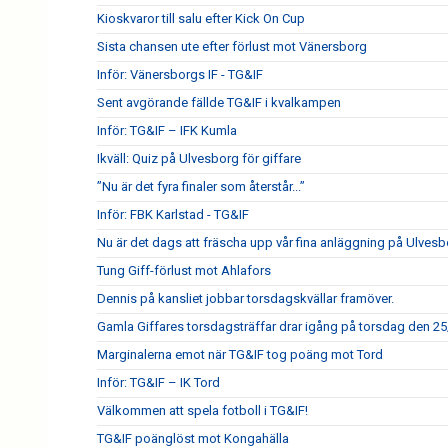
Kioskvaror till salu efter Kick On Cup
Sista chansen ute efter förlust mot Vänersborg
Inför: Vänersborgs IF - TG&IF
Sent avgörande fällde TG&IF i kvalkampen
Inför: TG&IF – IFK Kumla
Ikväll: Quiz på Ulvesborg för giffare
”Nu är det fyra finaler som återstår...”
Inför: FBK Karlstad - TG&IF
Nu är det dags att fräscha upp vår fina anläggning på Ulves
Tung Giff-förlust mot Ahlafors
Dennis på kansliet jobbar torsdagskvällar framöver.
Gamla Giffares torsdagsträffar drar igång på torsdag den 25
Marginalerna emot när TG&IF tog poäng mot Tord
Inför: TG&IF – IK Tord
Välkommen att spela fotboll i TG&IF!
TG&IF poänglöst mot Kongahälla