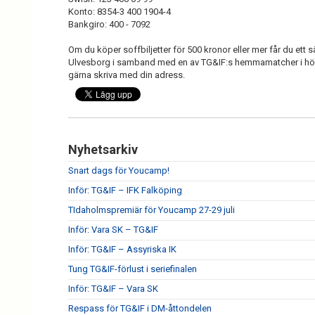
Konto: 8354-3 400 1904-4
Bankgiro: 400 - 7092
Om du köper soffbiljetter för 500 kronor eller mer får du ett 
Ulvesborg i samband med en av TG&IF:s hemmamatcher i höst.
gärna skriva med din adress.
Nyhetsarkiv
Snart dags för Youcamp!
Inför: TG&IF – IFK Falköping
TIdaholmspremiär för Youcamp 27-29 juli
Inför: Vara SK – TG&IF
Inför: TG&IF – Assyriska IK
Tung TG&IF-förlust i seriefinalen
Inför: TG&IF – Vara SK
Respass för TG&IF i DM-åttondelen