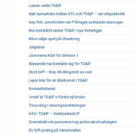
Lawan valde TG&IF
Nytt samarbete mellan STC och TG&IF – ser erbjudandet
Isac fick Junorbollen när P18-laget avslutade säsongen
Bra motstånd väntar TG&IF i nya Vinterligan
Bilos väljer spel på Ulvesborg
Julgranar
Juniorerna klart för division 1
Alexander har bestämt sig för TG&IF
Stöd Giff – Köp din Bingolott av oss!
Lejon klar för en återkomst i TG&IF
Kontantlotteriet
Josef är TG&IF:s första nyförvärv
Tre poäng i säsongsavslutningen
Inför: TG&IF – Grebbestads IF
Dramatiskt när juniorerna tog andra raka kvalsegern
En Giff-poäng på Vänersvallen