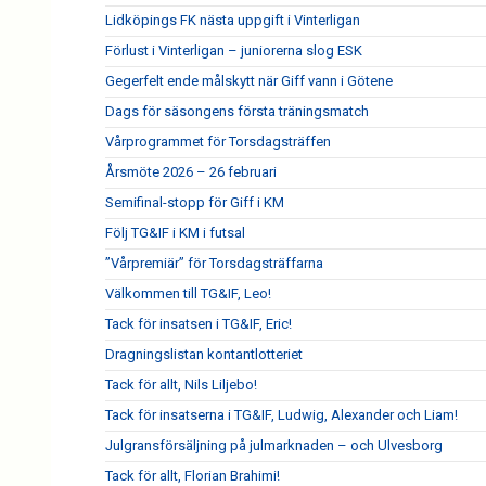
Lidköpings FK nästa uppgift i Vinterligan
Förlust i Vinterligan – juniorerna slog ESK
Gegerfelt ende målskytt när Giff vann i Götene
Dags för säsongens första träningsmatch
Vårprogrammet för Torsdagsträffen
Årsmöte 2026 – 26 februari
Semifinal-stopp för Giff i KM
Följ TG&IF i KM i futsal
”Vårpremiär” för Torsdagsträffarna
Välkommen till TG&IF, Leo!
Tack för insatsen i TG&IF, Eric!
Dragningslistan kontantlotteriet
Tack för allt, Nils Liljebo!
Tack för insatserna i TG&IF, Ludwig, Alexander och Liam!
Julgransförsäljning på julmarknaden – och Ulvesborg
Tack för allt, Florian Brahimi!