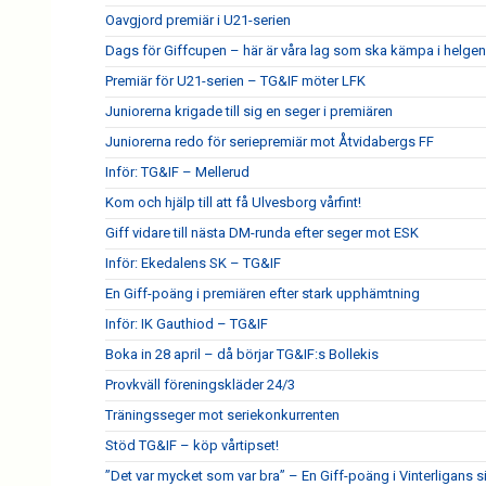
Oavgjord premiär i U21-serien
Dags för Giffcupen – här är våra lag som ska kämpa i helgen
Premiär för U21-serien – TG&IF möter LFK
Juniorerna krigade till sig en seger i premiären
Juniorerna redo för seriepremiär mot Åtvidabergs FF
Inför: TG&IF – Mellerud
Kom och hjälp till att få Ulvesborg vårfint!
Giff vidare till nästa DM-runda efter seger mot ESK
Inför: Ekedalens SK – TG&IF
En Giff-poäng i premiären efter stark upphämtning
Inför: IK Gauthiod – TG&IF
Boka in 28 april – då börjar TG&IF:s Bollekis
Provkväll föreningskläder 24/3
Träningsseger mot seriekonkurrenten
Stöd TG&IF – köp vårtipset!
”Det var mycket som var bra” – En Giff-poäng i Vinterligans 