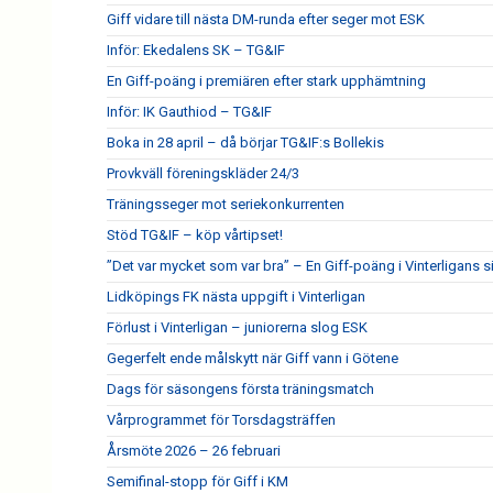
Giff vidare till nästa DM-runda efter seger mot ESK
Inför: Ekedalens SK – TG&IF
En Giff-poäng i premiären efter stark upphämtning
Inför: IK Gauthiod – TG&IF
Boka in 28 april – då börjar TG&IF:s Bollekis
Provkväll föreningskläder 24/3
Träningsseger mot seriekonkurrenten
Stöd TG&IF – köp vårtipset!
”Det var mycket som var bra” – En Giff-poäng i Vinterligans 
Lidköpings FK nästa uppgift i Vinterligan
Förlust i Vinterligan – juniorerna slog ESK
Gegerfelt ende målskytt när Giff vann i Götene
Dags för säsongens första träningsmatch
Vårprogrammet för Torsdagsträffen
Årsmöte 2026 – 26 februari
Semifinal-stopp för Giff i KM