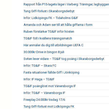
Rapport från P15-lagets läger i Varberg: Träningar, lagbygga
Tung Giff-förlust i Skaraborgsderbyt
Inför: Lidköpings FK – Tidaholms G&IF
Amanda och Adam ser till att hålla giffarna i form
Ruben förstärker TG&IF inför hösten
TG&IF föll i kvällens träningsmatch
Här anmäler du dig till utbildningen UEFA C
30.000kr Drive in bingon 8 juli
Sviten lever vidare – TG&IF tog poäng i Skaraborgsderbyt
Inför: TG&IF – Skara FC
Fasta situationer fällde Giff i Jönköping
Inför: IF Haga – TG&IF
TG&IF poänglöst mot Vänersborgs IF
Inför: TG&IF – Vänersborgs IF
Freeplay 24.000kr tisdag 17/6
Tung Giff-förlust mot Lidköpings FK