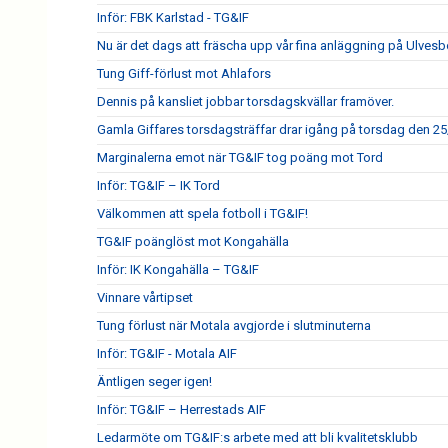
Inför: FBK Karlstad - TG&IF
Nu är det dags att fräscha upp vår fina anläggning på Ulves
Tung Giff-förlust mot Ahlafors
Dennis på kansliet jobbar torsdagskvällar framöver.
Gamla Giffares torsdagsträffar drar igång på torsdag den 25
Marginalerna emot när TG&IF tog poäng mot Tord
Inför: TG&IF – IK Tord
Välkommen att spela fotboll i TG&IF!
TG&IF poänglöst mot Kongahälla
Inför: IK Kongahälla – TG&IF
Vinnare vårtipset
Tung förlust när Motala avgjorde i slutminuterna
Inför: TG&IF - Motala AIF
Äntligen seger igen!
Inför: TG&IF – Herrestads AIF
Ledarmöte om TG&IF:s arbete med att bli kvalitetsklubb