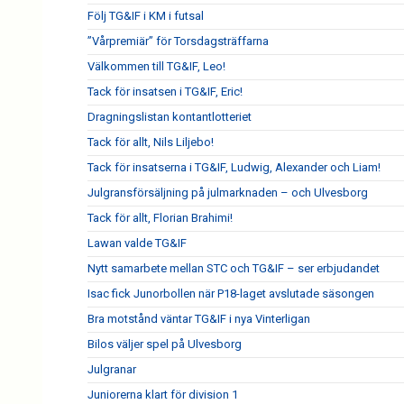
Följ TG&IF i KM i futsal
”Vårpremiär” för Torsdagsträffarna
Välkommen till TG&IF, Leo!
Tack för insatsen i TG&IF, Eric!
Dragningslistan kontantlotteriet
Tack för allt, Nils Liljebo!
Tack för insatserna i TG&IF, Ludwig, Alexander och Liam!
Julgransförsäljning på julmarknaden – och Ulvesborg
Tack för allt, Florian Brahimi!
Lawan valde TG&IF
Nytt samarbete mellan STC och TG&IF – ser erbjudandet
Isac fick Junorbollen när P18-laget avslutade säsongen
Bra motstånd väntar TG&IF i nya Vinterligan
Bilos väljer spel på Ulvesborg
Julgranar
Juniorerna klart för division 1