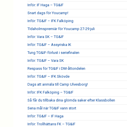
Inför: IF Haga – TG&IF
Snart dags för Youcamp!
Inför: TG&IF – IFK Falköping
TIdaholmspremiär för Youcamp 27-29 juli
Inför: Vara SK – TG&IF
Inför: TG&IF – Assyriska IK
Tung TG&IF-förlust i seriefinalen
Inför: TG&IF – Vara SK
Respass för TG&IF i DM-åttondelen
Inför: TG&IF – IFK Skövde
Dags att anmäla till Camp Ulvesborg!
Inför: IFK Falköping – TG&IF
Så får du tillbaka dina glömda saker efter Klassbollen
Sena mål när TG&IF vann stort
Inför: TG&IF – IF Haga
Inför: Trollhättans FK – TG&IF