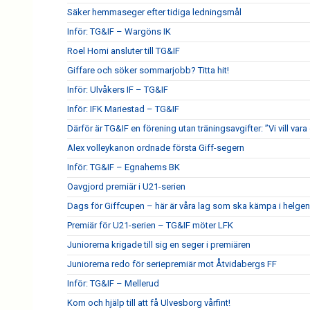
Säker hemmaseger efter tidiga ledningsmål
Inför: TG&IF – Wargöns IK
Roel Homi ansluter till TG&IF
Giffare och söker sommarjobb? Titta hit!
Inför: Ulvåkers IF – TG&IF
Inför: IFK Mariestad – TG&IF
Därför är TG&IF en förening utan träningsavgifter: ”Vi vill vara 
Alex volleykanon ordnade första Giff-segern
Inför: TG&IF – Egnahems BK
Oavgjord premiär i U21-serien
Dags för Giffcupen – här är våra lag som ska kämpa i helgen
Premiär för U21-serien – TG&IF möter LFK
Juniorerna krigade till sig en seger i premiären
Juniorerna redo för seriepremiär mot Åtvidabergs FF
Inför: TG&IF – Mellerud
Kom och hjälp till att få Ulvesborg vårfint!