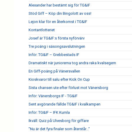
Alexander har bestämt sig för TG&IF
Stöd Giff – Köp din Bingolott av oss!
Lejon klar för en återkomst i TG&IF
Kontantlotteriet
Josef är TG&IF:s första nyförvärv
Tre poäng i säsongsavslutningen
Inför: TG&IF – Grebbestads IF
Dramatiskt när juniorerna tog andra raka kvalsegern
En Giff-poäng på Vänersvallen
Kioskvaror till salu efter Kick On Cup
Sista chansen ute efter förlust mot Vänersborg
Inför: Vänersborgs IF - TG&IF
Sent avgörande fällde TG&IF i kvalkampen
Inför: TG&IF – IFK Kumla
Ikväll: Quiz på Ulvesborg för giffare
”Nu är det fyra finaler som återstår...”