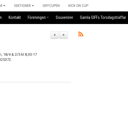
M
SEKTIONER
GIFFCUPEN
KICK ON CUP
n
Kontakt
Föreningen
Souvenirer
Gamla GIFFs Torsdagsträffar
<
>
, 18/4 & 2/5 kl 8,30-17
325372.