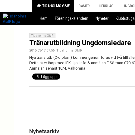
TIDAHOLMS G&IF
DAMER
HERRLAG
UNGDO
Hem
Föreningskalendern
Nyheter
Klubbstuga
Tidaholms G&IF
Tränarutbildning Ungdomsledare
2015-03-17 07:56, Tidaholms G&IF
Nya tränarutb.(C-diplom) kommer genomföras vid två tillfällen
Detta sker ihop med IFK Hjo. Info & anmälan F Sörman 070-6
Anmälan senast 10/4. Välkomna
Nyhetsarkiv