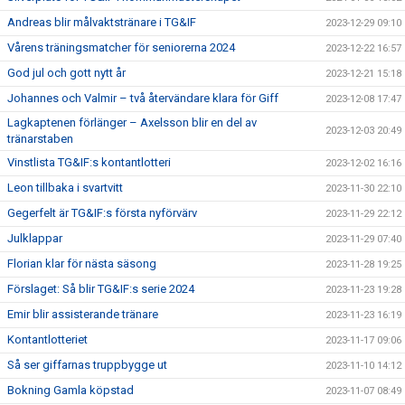
Andreas blir målvaktstränare i TG&IF
2023-12-29 09:10
Vårens träningsmatcher för seniorerna 2024
2023-12-22 16:57
God jul och gott nytt år
2023-12-21 15:18
Johannes och Valmir – två återvändare klara för Giff
2023-12-08 17:47
Lagkaptenen förlänger – Axelsson blir en del av
2023-12-03 20:49
tränarstaben
Vinstlista TG&IF:s kontantlotteri
2023-12-02 16:16
Leon tillbaka i svartvitt
2023-11-30 22:10
Gegerfelt är TG&IF:s första nyförvärv
2023-11-29 22:12
Julklappar
2023-11-29 07:40
Florian klar för nästa säsong
2023-11-28 19:25
Förslaget: Så blir TG&IF:s serie 2024
2023-11-23 19:28
Emir blir assisterande tränare
2023-11-23 16:19
Kontantlotteriet
2023-11-17 09:06
Så ser giffarnas truppbygge ut
2023-11-10 14:12
Bokning Gamla köpstad
2023-11-07 08:49