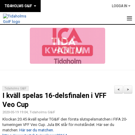
TIDAHOLMS G&IF
LOGGA IN
HEM
FÖRENINGSKALENDERN
NYHETER
KLUBBSTUGAN
KONTAKT
Tidaholms G&IF
<
>
I kväll spelas 16-delsfinalen i VFF
FÖRENINGEN
Veo Cup
SOUVENIRER
2020-05-19 19:04, Tidaholms G&IF
Klockan 20.45 ikväll spelar TG&IF den första slutspelsmatchen i FIFA 20-
GAMLA GIFFS TORSDAGSTRÄFFAR
turneringen VFF Veo Cup. Jula BK står för motståndet. Här ser du
matchen:
Här ser du matchen.
MATCHER