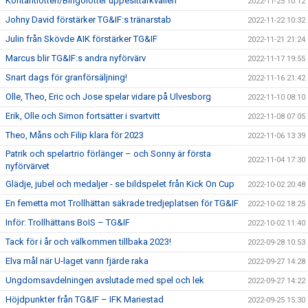
Kontantlotteri/Bingolotter uppesittarkvällen
2022-11-25 10:12
Johny David förstärker TG&IF:s tränarstab
2022-11-22 10:32
Julin från Skövde AIK förstärker TG&IF
2022-11-21 21:24
Marcus blir TG&IF:s andra nyförvärv
2022-11-17 19:55
Snart dags för granförsäljning!
2022-11-16 21:42
Olle, Theo, Eric och Jose spelar vidare på Ulvesborg
2022-11-10 08:10
Erik, Olle och Simon fortsätter i svartvitt
2022-11-08 07:05
Theo, Måns och Filip klara för 2023
2022-11-06 13:39
Patrik och spelartrio förlänger – och Sonny är första
2022-11-04 17:30
nyförvärvet
Glädje, jubel och medaljer - se bildspelet från Kick On Cup
2022-10-02 20:48
En femetta mot Trollhättan säkrade tredjeplatsen för TG&IF
2022-10-02 18:25
Inför: Trollhättans BoIS – TG&IF
2022-10-02 11:40
Tack för i år och välkommen tillbaka 2023!
2022-09-28 10:53
Elva mål när U-laget vann fjärde raka
2022-09-27 14:28
Ungdomsavdelningen avslutade med spel och lek
2022-09-27 14:22
Höjdpunkter från TG&IF – IFK Mariestad
2022-09-25 15:30