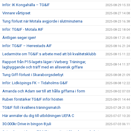
Inför: IK Kongahälla – TG&IF
2025-08-29 15:33
Vinnare vårtipset
2025-08-27 14:08
Tung förlust när Motala avgjorde i slutminuterna
2025-08-23 16:38
Inför: TG&IF - Motala AIF
2025-08-22 18:04
Äntligen seger igen!
2025-08-17 21:40
Inför: TG&IF – Herrestads AIF
2025-08-16 21:24
Ledarmöte om TG&IF:s arbete med att bli kvalitetsklubb
2025-08-15 11:22
Rapport från P15-lagets läger i Varberg: Träningar,
2025-08-14 11:37
lagbyggande och träff med en allsvensk giffare
Tung Giff-förlust i Skaraborgsderbyt
2025-08-08 21:09
Inför: Lidköpings FK – Tidaholms G&IF
2025-08-08 12:22
Amanda och Adam ser till att hålla giffarna i form
2025-08-02 07:03
Ruben förstärker TG&IF inför hösten
2025-08-01 14:44
TG&IF föll i kvällens träningsmatch
2025-07-28 21:53
Här anmäler du dig till utbildningen UEFA C
2025-07-07 10:20
30.000kr Drive in bingon 8 juli
2025-07-03 06:11