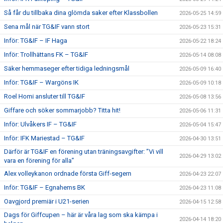
Så får du tillbaka dina glömda saker efter Klassbollen
2026-05-25 14:59
Sena mål när TG&IF vann stort
2026-05-23 15:31
Inför: TG&IF – IF Haga
2026-05-22 18:24
Inför: Trollhättans FK – TG&IF
2026-05-14 08:08
Säker hemmaseger efter tidiga ledningsmål
2026-05-09 16:40
Inför: TG&IF – Wargöns IK
2026-05-09 10:18
Roel Homi ansluter till TG&IF
2026-05-08 13:56
Giffare och söker sommarjobb? Titta hit!
2026-05-06 11:31
Inför: Ulvåkers IF – TG&IF
2026-05-04 15:47
Inför: IFK Mariestad – TG&IF
2026-04-30 13:51
Därför är TG&IF en förening utan träningsavgifter: ”Vi vill
2026-04-29 13:02
vara en förening för alla”
Alex volleykanon ordnade första Giff-segern
2026-04-23 22:07
Inför: TG&IF – Egnahems BK
2026-04-23 11:08
Oavgjord premiär i U21-serien
2026-04-15 12:58
Dags för Giffcupen – här är våra lag som ska kämpa i
2026-04-14 18:20