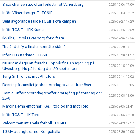
Sista chansen ute efter förlust mot Vänersborg
2025-10-06 17:09
Inför: Vänersborgs IF - TG&IF
2025-10-03 18:12
Sent avgörande fällde TG&IF i kvalkampen
2025-09-27 17:29
Inför: TG&IF – IFK Kumla
2025-09-26 12:59
Ikväll: Quiz på Ulvesborg för giffare
2025-09-26 12:56
”Nu är det fyra finaler som återstår...”
2025-09-20 17:17
Inför: FBK Karlstad - TG&IF
2025-09-20 11:17
Nu är det dags att fräscha upp vår fina anläggning på
2025-09-15 10:09
Ulvesborg. Nu på lördag den 20 september
Tung Giff-förlust mot Ahlafors
2025-09-14 19:02
Dennis på kansliet jobbar torsdagskvällar framöver.
2025-09-11 10:05
Gamla Giffares torsdagsträffar drar igång på torsdag den
2025-09-08 15:00
25/9
Marginalerna emot när TG&IF tog poäng mot Tord
2025-09-05 21:41
Inför: TG&IF – IK Tord
2025-09-05 08:18
Välkommen att spela fotboll i TG&IF!
2025-09-03 09:17
TG&IF poänglöst mot Kongahälla
2025-08-30 19:05