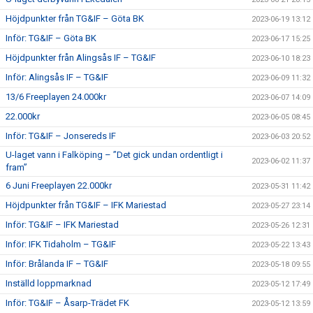
Höjdpunkter från TG&IF – Göta BK
2023-06-19 13:12
Inför: TG&IF – Göta BK
2023-06-17 15:25
Höjdpunkter från Alingsås IF – TG&IF
2023-06-10 18:23
Inför: Alingsås IF – TG&IF
2023-06-09 11:32
13/6 Freeplayen 24.000kr
2023-06-07 14:09
22.000kr
2023-06-05 08:45
Inför: TG&IF – Jonsereds IF
2023-06-03 20:52
U-laget vann i Falköping – ”Det gick undan ordentligt i
2023-06-02 11:37
fram”
6 Juni Freeplayen 22.000kr
2023-05-31 11:42
Höjdpunkter från TG&IF – IFK Mariestad
2023-05-27 23:14
Inför: TG&IF – IFK Mariestad
2023-05-26 12:31
Inför: IFK Tidaholm – TG&IF
2023-05-22 13:43
Inför: Brålanda IF – TG&IF
2023-05-18 09:55
Inställd loppmarknad
2023-05-12 17:49
Inför: TG&IF – Åsarp-Trädet FK
2023-05-12 13:59