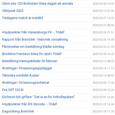
Glöm inte 120-årsfesten! Sista dagen att anmäla
2023-03-20 14:03
Vårtipset 2023
2023-03-15 07:34
Tisdagens match är inställd
2023-02-27 14:29
2023-02-27 08:36
Höjdpunkter från Vänersborgs FK – TG&IF
2023-02-26 21:51
Rapport från årsmötet - historisk omsättning
2023-02-26 14:35
Påminnelse om beställning kläder söndag
2023-02-25 21:43
Bröderna Fransson klara för spel i TG&IF
2023-02-20 16:23
Beställning träningskläder 26 februari
2023-02-15 08:25
Ändringar i försäsongsupplägget
2023-02-14 11:15
Tekniska området A-plan
2023-02-13 08:55
Ändringar i försäsongsschemat
2023-02-06 17:26
Fira Giff 120 år
2023-02-04 12:24
Elofsson blir giffare: ”Det är en fin fotbollspelare”
2023-02-01 16:46
Höjdpunkter från IFK Skövde – TG&IF
2023-01-29 14:34
Dagordning årsmötet
2023-01-29 11:35