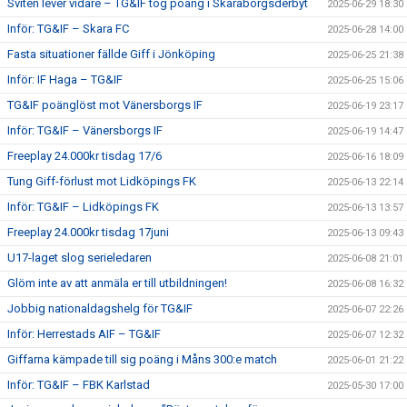
Sviten lever vidare – TG&IF tog poäng i Skaraborgsderbyt
2025-06-29 18:30
Inför: TG&IF – Skara FC
2025-06-28 14:00
Fasta situationer fällde Giff i Jönköping
2025-06-25 21:38
Inför: IF Haga – TG&IF
2025-06-25 15:06
TG&IF poänglöst mot Vänersborgs IF
2025-06-19 23:17
Inför: TG&IF – Vänersborgs IF
2025-06-19 14:47
Freeplay 24.000kr tisdag 17/6
2025-06-16 18:09
Tung Giff-förlust mot Lidköpings FK
2025-06-13 22:14
Inför: TG&IF – Lidköpings FK
2025-06-13 13:57
Freeplay 24.000kr tisdag 17juni
2025-06-13 09:43
U17-laget slog serieledaren
2025-06-08 21:01
Glöm inte av att anmäla er till utbildningen!
2025-06-08 16:32
Jobbig nationaldagshelg för TG&IF
2025-06-07 22:26
Inför: Herrestads AIF – TG&IF
2025-06-07 12:32
Giffarna kämpade till sig poäng i Måns 300:e match
2025-06-01 21:22
Inför: TG&IF – FBK Karlstad
2025-05-30 17:00