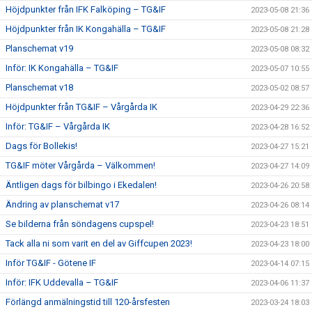
Höjdpunkter från IFK Falköping – TG&IF
2023-05-08 21:36
Höjdpunkter från IK Kongahälla – TG&IF
2023-05-08 21:28
Planschemat v19
2023-05-08 08:32
Inför: IK Kongahälla – TG&IF
2023-05-07 10:55
Planschemat v18
2023-05-02 08:57
Höjdpunkter från TG&IF – Vårgårda IK
2023-04-29 22:36
Inför: TG&IF – Vårgårda IK
2023-04-28 16:52
Dags för Bollekis!
2023-04-27 15:21
TG&IF möter Vårgårda – Välkommen!
2023-04-27 14:09
Äntligen dags för bilbingo i Ekedalen!
2023-04-26 20:58
Ändring av planschemat v17
2023-04-26 08:14
Se bilderna från söndagens cupspel!
2023-04-23 18:51
Tack alla ni som varit en del av Giffcupen 2023!
2023-04-23 18:00
Inför TG&IF - Götene IF
2023-04-14 07:15
Inför: IFK Uddevalla – TG&IF
2023-04-06 11:37
Förlängd anmälningstid till 120-årsfesten
2023-03-24 18:03