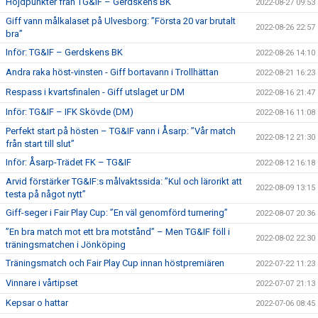
Höjdpunkter från TG&IF – Gerdskens BK
2022-08-27 09:53
Giff vann målkalaset på Ulvesborg: ”Första 20 var brutalt
2022-08-26 22:57
bra”
Inför: TG&IF – Gerdskens BK
2022-08-26 14:10
Andra raka höst-vinsten - Giff bortavann i Trollhättan
2022-08-21 16:23
Respass i kvartsfinalen - Giff utslaget ur DM
2022-08-16 21:47
Inför: TG&IF – IFK Skövde (DM)
2022-08-16 11:08
Perfekt start på hösten – TG&IF vann i Åsarp: ”Vår match
2022-08-12 21:30
från start till slut”
Inför: Åsarp-Trädet FK – TG&IF
2022-08-12 16:18
Arvid förstärker TG&IF:s målvaktssida: ”Kul och lärorikt att
2022-08-09 13:15
testa på något nytt”
Giff-seger i Fair Play Cup: ”En väl genomförd turnering”
2022-08-07 20:36
”En bra match mot ett bra motstånd” – Men TG&IF föll i
2022-08-02 22:30
träningsmatchen i Jönköping
Träningsmatch och Fair Play Cup innan höstpremiären
2022-07-22 11:23
Vinnare i vårtipset
2022-07-07 21:13
Kepsar o hattar
2022-07-06 08:45