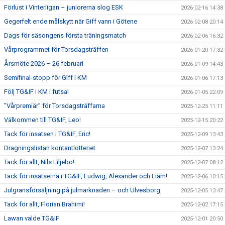
Förlust i Vinterligan – juniorerna slog ESK
2026-02-16 14:38
Gegerfelt ende målskytt när Giff vann i Götene
2026-02-08 20:14
Dags för säsongens första träningsmatch
2026-02-06 16:32
Vårprogrammet för Torsdagsträffen
2026-01-20 17:32
Årsmöte 2026 – 26 februari
2026-01-09 14:43
Semifinal-stopp för Giff i KM
2026-01-06 17:13
Följ TG&IF i KM i futsal
2026-01-05 22:09
”Vårpremiär” för Torsdagsträffarna
2025-12-25 11:11
Välkommen till TG&IF, Leo!
2025-12-15 20:22
Tack för insatsen i TG&IF, Eric!
2025-12-09 13:43
Dragningslistan kontantlotteriet
2025-12-07 13:24
Tack för allt, Nils Liljebo!
2025-12-07 08:12
Tack för insatserna i TG&IF, Ludwig, Alexander och Liam!
2025-12-06 10:15
Julgransförsäljning på julmarknaden – och Ulvesborg
2025-12-05 13:47
Tack för allt, Florian Brahimi!
2025-12-02 17:15
Lawan valde TG&IF
2025-12-01 20:50