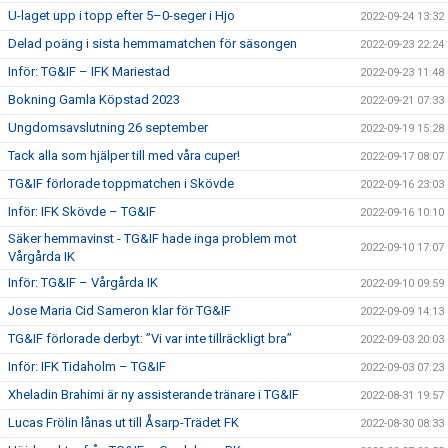
U-laget upp i topp efter 5–0-seger i Hjo
2022-09-24 13:32
Delad poäng i sista hemmamatchen för säsongen
2022-09-23 22:24
Inför: TG&IF – IFK Mariestad
2022-09-23 11:48
Bokning Gamla Köpstad 2023
2022-09-21 07:33
Ungdomsavslutning 26 september
2022-09-19 15:28
Tack alla som hjälper till med våra cuper!
2022-09-17 08:07
TG&IF förlorade toppmatchen i Skövde
2022-09-16 23:03
Inför: IFK Skövde – TG&IF
2022-09-16 10:10
Säker hemmavinst - TG&IF hade inga problem mot
2022-09-10 17:07
Vårgårda IK
Inför: TG&IF – Vårgårda IK
2022-09-10 09:59
Jose Maria Cid Sameron klar för TG&IF
2022-09-09 14:13
TG&IF förlorade derbyt: ”Vi var inte tillräckligt bra”
2022-09-03 20:03
Inför: IFK Tidaholm – TG&IF
2022-09-03 07:23
Xheladin Brahimi är ny assisterande tränare i TG&IF
2022-08-31 19:57
Lucas Frölin lånas ut till Åsarp-Trädet FK
2022-08-30 08:33