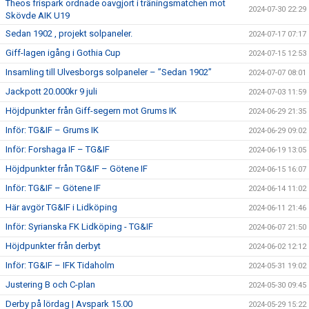
Theos frispark ordnade oavgjort i träningsmatchen mot
2024-07-30 22:29
Skövde AIK U19
Sedan 1902 , projekt solpaneler.
2024-07-17 07:17
Giff-lagen igång i Gothia Cup
2024-07-15 12:53
Insamling till Ulvesborgs solpaneler – ”Sedan 1902”
2024-07-07 08:01
Jackpott 20.000kr 9 juli
2024-07-03 11:59
Höjdpunkter från Giff-segern mot Grums IK
2024-06-29 21:35
Inför: TG&IF – Grums IK
2024-06-29 09:02
Inför: Forshaga IF – TG&IF
2024-06-19 13:05
Höjdpunkter från TG&IF – Götene IF
2024-06-15 16:07
Inför: TG&IF – Götene IF
2024-06-14 11:02
Här avgör TG&IF i Lidköping
2024-06-11 21:46
Inför: Syrianska FK Lidköping - TG&IF
2024-06-07 21:50
Höjdpunkter från derbyt
2024-06-02 12:12
Inför: TG&IF – IFK Tidaholm
2024-05-31 19:02
Justering B och C-plan
2024-05-30 09:45
Derby på lördag | Avspark 15.00
2024-05-29 15:22