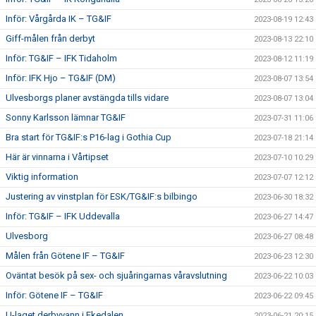
Inför: Vårgårda IK – TG&IF
2023-08-19 12:43
Giff-målen från derbyt
2023-08-13 22:10
Inför: TG&IF – IFK Tidaholm
2023-08-12 11:19
Inför: IFK Hjo – TG&IF (DM)
2023-08-07 13:54
Ulvesborgs planer avstängda tills vidare
2023-08-07 13:04
Sonny Karlsson lämnar TG&IF
2023-07-31 11:06
Bra start för TG&IF:s P16-lag i Gothia Cup
2023-07-18 21:14
Här är vinnarna i Vårtipset
2023-07-10 10:29
Viktig information
2023-07-07 12:12
Justering av vinstplan för ESK/TG&IF:s bilbingo
2023-06-30 18:32
Inför: TG&IF – IFK Uddevalla
2023-06-27 14:47
Ulvesborg
2023-06-27 08:48
Målen från Götene IF – TG&IF
2023-06-23 12:30
Oväntat besök på sex- och sjuåringarnas våravslutning
2023-06-22 10:03
Inför: Götene IF – TG&IF
2023-06-22 09:45
U-laget derbyvann i Ekedalen
2023-06-21 20:15