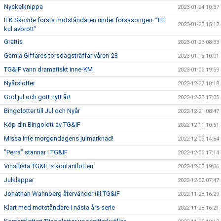
Nyckelknippa
2023-01-24 10:37
IFK Skövde första motståndaren under försäsongen: ”Ett
2023-01-23 15:12
kul avbrott”
Grattis
2023-01-23 08:33
Gamla Giffares torsdagsträffar våren-23
2023-01-13 10:01
TG&IF vann dramatiskt inne-KM
2023-01-06 19:59
Nyårslotter
2022-12-27 10:18
God jul och gott nytt år!
2022-12-23 17:05
Bingolotter till Jul och Nyår
2022-12-21 08:47
Köp din Bingolott av TG&IF
2022-12-11 10:51
Missa inte morgondagens julmarknad!
2022-12-09 14:54
”Perra” stannar i TG&IF
2022-12-06 17:14
Vinstlista TG&IF:s kontantlotteri
2022-12-03 19:06
Julklappar
2022-12-02 07:47
Jonathan Wahnberg återvänder till TG&IF
2022-11-28 16:29
Klart med motståndare i nästa års serie
2022-11-28 16:21