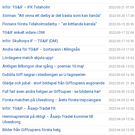
Inför: TG&IF – IFK Tidaholm
2022-05-21 07:03
Sörman: ”Att vinna ett derby är det bästa som kan hända”
2022-05-20 17:28
Florians första Tidaholmsderby – ”en kittlande känsla”
2022-05-19 20:35
TG&IF enkelt vidare i DM
2022-05-17 22:04
Inför: Skultorps IF – TG&IF (DM)
2022-05-17 10:35
Andra raka för TG&IF – bortavann i Allingsås
2022-05-14 17:50
Lördagens match skjuts upp!
2022-05-06 14:42
Äntligen Bilbingon drar igång – premiär 10 maj!
2022-05-06 13:02
Dubbla Giff-segrar i inledningen av U-lagsserien
2022-05-04 16:34
Glädje och jubel - stort bildspel från Giffcupens avgörande
2022-05-01 21:34
Full fart även andra helgen av Giffcupen - se bilderna här!
2022-04-30 15:23
Första matchen på Ulvesborg – årets första trepoängare
2022-04-29 21:44
Inför: TG&IF – Åsarp-Trädet FK
2022-04-29 10:02
Hemmapremiär på riktigt – Åsarp-Trädet kommer till
2022-04-24 15:56
Ulvesborg
Bilder från Giffcupens första helg
2022-04-24 15:50