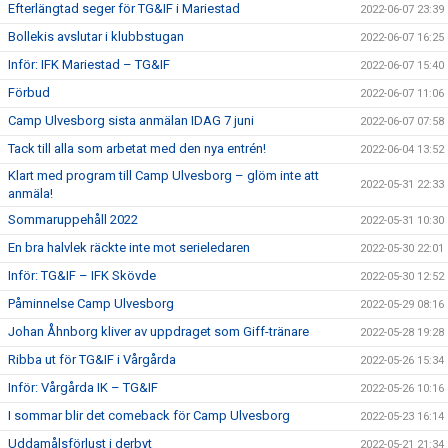
Efterlängtad seger för TG&IF i Mariestad
2022-06-07 23:39
Bollekis avslutar i klubbstugan
2022-06-07 16:25
Inför: IFK Mariestad – TG&IF
2022-06-07 15:40
Förbud
2022-06-07 11:06
Camp Ulvesborg sista anmälan IDAG 7 juni
2022-06-07 07:58
Tack till alla som arbetat med den nya entrén!
2022-06-04 13:52
Klart med program till Camp Ulvesborg – glöm inte att
2022-05-31 22:33
anmäla!
Sommaruppehåll 2022
2022-05-31 10:30
En bra halvlek räckte inte mot serieledaren
2022-05-30 22:01
Inför: TG&IF – IFK Skövde
2022-05-30 12:52
Påminnelse Camp Ulvesborg
2022-05-29 08:16
Johan Åhnborg kliver av uppdraget som Giff-tränare
2022-05-28 19:28
Ribba ut för TG&IF i Vårgårda
2022-05-26 15:34
Inför: Vårgårda IK – TG&IF
2022-05-26 10:16
I sommar blir det comeback för Camp Ulvesborg
2022-05-23 16:14
Uddamålsförlust i derbyt
2022-05-21 21:34