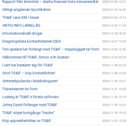
Rapport från årsmötet – starka finanser trots minusresultat
2025-02-28 12:51
Viktigt angående SportAdmin
2025-01-29 16:46
TG&IF vann KM i futsal
2025-01-06 19:13
VIKTIG INFO LARM,LÄS.
2024-12-20 11:44
Informationskväll droger
2024-12-18 18:32
Dragningslista kontantlotteriet 2024
2024-12-07 19:35
Tolv spelare har förlängt med TG&IF – truppbygget tar form
2024-12-06 15:06
Välkommen till TG&IF, Simon och Gustav!
2024-12-03 20:03
Liam har bestämt sig för TG&IF
2024-11-28 20:22
Stöd TG&IF – köp kontantlotten!
2024-11-28 13:50
Vintererbjudande i klubbshoppen!
2024-11-24 19:01
Tränarteamet tar form
2024-11-21 19:46
Ludwig är TG&IF:s första nyförvärv
2024-11-20 19:19
Johny David förlänger med TG&IF
2024-11-20 14:51
TG&IF sörjer bortgånge ”Hacke”
2024-11-18 19:55
Köp uppesittarlotten av TG&IF
2024-11-05 13:30