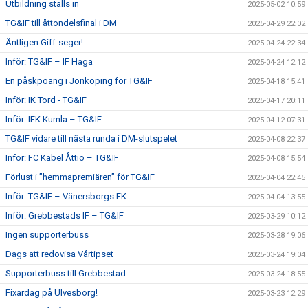
Utbildning ställs in
2025-05-02 10:59
TG&IF till åttondelsfinal i DM
2025-04-29 22:02
Äntligen Giff-seger!
2025-04-24 22:34
Inför: TG&IF – IF Haga
2025-04-24 12:12
En påskpoäng i Jönköping för TG&IF
2025-04-18 15:41
Inför: IK Tord - TG&IF
2025-04-17 20:11
Inför: IFK Kumla – TG&IF
2025-04-12 07:31
TG&IF vidare till nästa runda i DM-slutspelet
2025-04-08 22:37
Inför: FC Kabel Åttio – TG&IF
2025-04-08 15:54
Förlust i ”hemmapremiären” för TG&IF
2025-04-04 22:45
Inför: TG&IF – Vänersborgs FK
2025-04-04 13:55
Inför: Grebbestads IF – TG&IF
2025-03-29 10:12
Ingen supporterbuss
2025-03-28 19:06
Dags att redovisa Vårtipset
2025-03-24 19:04
Supporterbuss till Grebbestad
2025-03-24 18:55
Fixardag på Ulvesborg!
2025-03-23 12:29