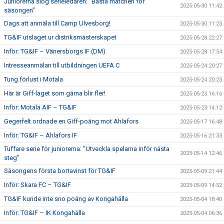
Juniorerna slog serieledaren: ”Bästa matchen för
2025-05-30 11:42
säsongen”
Dags att anmäla till Camp Ulvesborg!
2025-05-30 11:23
TG&IF utslaget ur distriksmästerskapet
2025-05-28 22:27
Inför: TG&IF – Vänersborgs IF (DM)
2025-05-28 17:54
Intresseanmälan till utbildningen UEFA C
2025-05-24 20:27
Tung förlust i Motala
2025-05-24 20:23
Här är Giff-laget som gärna blir fler!
2025-05-23 16:16
Inför: Motala AIF – TG&IF
2025-05-23 14:12
Gegerfelt ordnade en Giff-poäng mot Ahlafors
2025-05-17 16:48
Inför: TG&IF – Ahlafors IF
2025-05-16 21:33
Tuffare serie för juniorerna: ”Utveckla spelarna inför nästa
2025-05-14 12:46
steg”
Säsongens första bortavinst för TG&IF
2025-05-09 21:44
Inför: Skara FC – TG&IF
2025-05-09 14:52
TG&IF kunde inte sno poäng av Kongahälla
2025-05-04 18:40
Inför: TG&IF – IK Kongahälla
2025-05-04 06:36