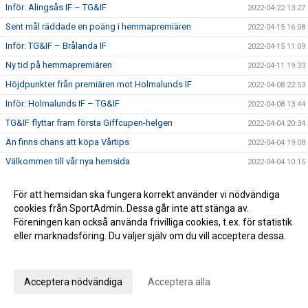
Inför: Alingsås IF – TG&IF
2022-04-22 13:27
Sent mål räddade en poäng i hemmapremiären
2022-04-15 16:08
Inför: TG&IF – Brålanda IF
2022-04-15 11:09
Ny tid på hemmapremiären
2022-04-11 19:33
Höjdpunkter från premiären mot Holmalunds IF
2022-04-08 22:53
Inför: Holmalunds IF – TG&IF
2022-04-08 13:44
TG&IF flyttar fram första Giffcupen-helgen
2022-04-04 20:34
Än finns chans att köpa Vårtips
2022-04-04 19:08
Välkommen till vår nya hemsida
2022-04-04 10:15
Inför: TG&IF – Götene IF (träningsmatch)
2022-04-01 17:10
För att hemsidan ska fungera korrekt använder vi nödvändiga
Bra årspremiär av juniorlaget mot Folkabo
2022-03-24 16:48
cookies från SportAdmin. Dessa går inte att stänga av.
INFO Nya huvudentrèn
2022-03-24 12:27
Föreningen kan också använda frivilliga cookies, t.ex. för statistik
eller marknadsföring. Du väljer själv om du vill acceptera dessa.
Entrèn
2022-03-15 08:41
Anpassa dina val
Inför: Husqvarna FF – TG&IF
2022-03-12 10:50
Inför: TG&IF – IK Gauthiod (träningsmatch)
2022-03-05 07:33
Acceptera nödvändiga
Acceptera alla
Inför: TG&IF – Vänersborgs FK (träningsmatch)
2022-02-25 20:12