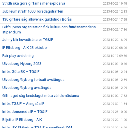
Stridh ska göra giffarna mer explosiva
2023-10-26 19:48
Jubileumsträff 1000 Torsdagsträffen
2023-10-26 12:13
130 giffare såg allsvensk guldstrid i Borås
2023-10-24 17:28
Giffcupens organisation fick kultur- och fritidsnämndens
2023-10-22 17:16
stipendium
Johny blir huvudtränare i TG&IF
2023-10-22 16:09
IF Elfsborg - AIK 23 oktober
2023-10-20 08:06
Fair play avslutning
2023-10-17 09:56
Ulvesborg Nyborg 2023
2023-10-09 10:46
Inför: Göta BK – TG&IF
2023-10-08 12:24
Ulvesborg/Nyborg fortsatt avstängda
2023-10-05 12:39
Ulvesborg/Nyborg avstängda
2023-10-03 12:09
Giff-laget såg landslaget möta världsmästarna
2023-10-02 17:33
Inför: TG&IF – Alingsås IF
2023-09-30 11:34
Inför: Jonsereds IF – TG&IF
2023-09-23 10:00
Biljetter IF Elfsborg - AIK
2023-09-22 11:00
Inför: IFK Skövde – TG&IF – semifinal i DM
2023-09-20 16:29