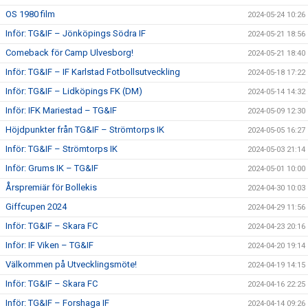
OS 1980 film
2024-05-24 10:26
Inför: TG&IF – Jönköpings Södra IF
2024-05-21 18:56
Comeback för Camp Ulvesborg!
2024-05-21 18:40
Inför: TG&IF – IF Karlstad Fotbollsutveckling
2024-05-18 17:22
Inför: TG&IF – Lidköpings FK (DM)
2024-05-14 14:32
Inför: IFK Mariestad – TG&IF
2024-05-09 12:30
Höjdpunkter från TG&IF – Strömtorps IK
2024-05-05 16:27
Inför: TG&IF – Strömtorps IK
2024-05-03 21:14
Inför: Grums IK – TG&IF
2024-05-01 10:00
Årspremiär för Bollekis
2024-04-30 10:03
Giffcupen 2024
2024-04-29 11:56
Inför: TG&IF – Skara FC
2024-04-23 20:16
Inför: IF Viken – TG&IF
2024-04-20 19:14
Välkommen på Utvecklingsmöte!
2024-04-19 14:15
Inför: TG&IF – Skara FC
2024-04-16 22:25
Inför: TG&IF – Forshaga IF
2024-04-14 09:26