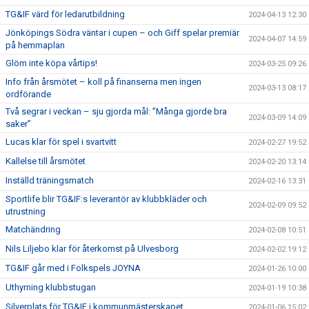
TG&IF värd för ledarutbildning
2024-04-13 12:30
Jönköpings Södra väntar i cupen – och Giff spelar premiär
2024-04-07 14:59
på hemmaplan
Glöm inte köpa vårtips!
2024-03-25 09:26
Info från årsmötet – koll på finanserna men ingen
2024-03-13 08:17
ordförande
Två segrar i veckan – sju gjorda mål: ”Många gjorde bra
2024-03-09 14:09
saker”
Lucas klar för spel i svartvitt
2024-02-27 19:52
Kallelse till årsmötet
2024-02-20 13:14
Inställd träningsmatch
2024-02-16 13:31
Sportlife blir TG&IF:s leverantör av klubbkläder och
2024-02-09 09:52
utrustning
Matchändring
2024-02-08 10:51
Nils Liljebo klar för återkomst på Ulvesborg
2024-02-02 19:12
TG&IF går med i Folkspels JOYNA
2024-01-26 10:00
Uthyrning klubbstugan
2024-01-19 10:38
Silverplats för TG&IF i kommunmästerskapet
2024-01-06 15:02