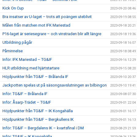
Kick On Cup
2023-09-20 08:46
Bra insatser av U-laget – trots att poängen uteblivit
2023-09-19 08:55
Målen från matchen mot IFK Mariestad
2023-09-18 20:21
P16-laget är seriesegrare – och vinstraden blir allt längre
2023-09-18 19:36
Utbildning pågår
2023-09-18 16:07
Påminnelse
2023-09-18 08:49
Inför: IFK Mariestad – TG&IF
2023-09-16 12:29
HLR utbildning med hjärtstartare
2023-09-15 08:20
Höjdpunkter från TG&IF – Brålanda IF
2023-09-10 20:37
Jackpotten spelas ut på säsongsavslutningen av bilbingon
2023-09-10 19:41
Inför: TG&IF – Brålanda IF
2023-09-08 07:30
Inför: Åsarp-Trädet – TG&IF
2023-09-01 22:04
Höjdpunkter från TG&IF – IK Kongahälla
2023-09-01 16:17
Höjdpunkter från TG&IF – Bergkullens IK
2023-09-01 16:13
Inför: TG&IF – Bergdalens IK – kvartsfinal i DM
2023-08-29 21:59
Inför: TG&IF – IK Kongahälla
2023-08-26 13:26