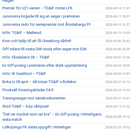
helgen
Premiär för U21-serien – TG&IF möter LFK
2026-04-14 11:07
Juniorerna krigade till sig en seger i premiären
2026-04-11 18:07
Juniorerna redo för seriepremiär mot Åtvidabergs FF
2026-04-10 16:57
Inför: TG&IF – Mellerud
2026-04-10 13:09
Kom och hjälp till att få Ulvesborg vårfint!
2026-04-06 20:42
Giff vidare till nästa DM-runda efter seger mot ESK
2026-04-06 20:34
Inför: Ekedalens SK – TG&IF
2026-04-05 15:34
En Giff-poäng i premiären efter stark upphämtning
2026-04-03 18:35
Inför: IK Gauthiod – TG&IF
2026-04-03 10:49
Boka in 28 april – då börjar TG&IF:s Bollekis
2026-03-27 16:14
Provkväll föreningskläder 24/3
2026-03-23 14:03
Träningsseger mot seriekonkurrenten
2026-03-21 16:47
Stöd TG&IF – köp vårtipset!
2026-03-13 15:22
”Det var mycket som var bra” – En Giff-poäng i Vinterligans
2026-02-28 19:16
sista match
Lidköpings FK nästa uppgift i Vinterligan
2026-02-25 18:52