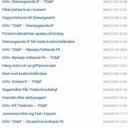
Inför: Stenungsunds IF – TG&IF
2024-11-01 16:34
Fåtal platser kvar i bussen!
2024-11-01 10:37
Supporterbuss till Stenungsund
2024-10-28 11:06
Inför: TG&IF – Stenungsunds IF
2024-10-25 13:33
Första kvalmatchen spelas på lördag
2024-10-21 22:02
Stenungsunds IF blir nästa kvalmotståndare
2024-10-20 16:49
Inför: TG&IF – Myresjö/Vetlanda FK
2024-10-18 18:02
Inför: Myresjö-Vetlanda FK – TG&IF
2024-10-12 11:12
Häng med och se giffarna kvala!
2024-10-07 19:57
Klart med kvalmotståndare
2024-10-06 15:40
Inför: Götene IF – TG&IF
2024-10-05 10:50
Segermålet från Tidaholmsderbyt
2024-09-23 21:29
Firandet efter derbysegern
2024-09-21 18:56
Inför: IFK Tidaholm – TG&IF
2024-09-21 11:09
Juniorerna biter sig fast i toppen
2024-09-19 17:17
Inför: TG&IF – Sörstafors-Kolbäck FK
2024-09-14 12:07