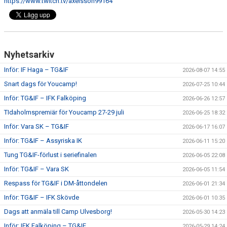
https://www.twitch.tv/axelsson99164
CUPER ARBETSBESKRIVNING
PLANSCHEMA
Nyhetsarkiv
Inför: IF Haga – TG&IF
2026-08-07 14:55
Snart dags för Youcamp!
2026-07-25 10:44
Inför: TG&IF – IFK Falköping
2026-06-26 12:57
TIdaholmspremiär för Youcamp 27-29 juli
2026-06-25 18:32
Inför: Vara SK – TG&IF
2026-06-17 16:07
Inför: TG&IF – Assyriska IK
2026-06-11 15:20
Tung TG&IF-förlust i seriefinalen
2026-06-05 22:08
Inför: TG&IF – Vara SK
2026-06-05 11:54
Respass för TG&IF i DM-åttondelen
2026-06-01 21:34
Inför: TG&IF – IFK Skövde
2026-06-01 10:35
Dags att anmäla till Camp Ulvesborg!
2026-05-30 14:23
Inför: IFK Falköping – TG&IF
2026-05-29 14:24