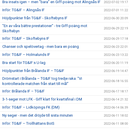
Bra insats igen – men ”bara” en Giff-poäng mot Alingsås IF
2022-07-02 19:17
Inför: TG&IF – Alingsås IF
2022-07-01 11:22
Höjdpunkter från TG&IF - Skoftebyns IF
2022-06-30 20:09
"En av våra bättre prestationer" - tre Giff-poäng mot
2022-06-29 22:19
Skoftebyn
Inför: TG&IF – Skoftebyns IF
2022-06-29 17:18
Chanser och spelövertag - men bara en poäng
2022-06-23 22:01
Inför: TG&IF – Holmalunds IF
2022-06-23 13:22
Bra start för TG&IF:s U-lag
2022-06-20 11:19
Höjdpunkter från Brålanda IF – TG&IF
2022-06-19 14:47
Drömstart i Brålanda – TG&IF tog tredje raka: ”Vi
2022-06-18 16:55
kontrollerade matchen från start till mål”
Inför: Brålanda IF – TG&IF
2022-06-17 18:17
3-1-seger mot LFK - Giff klart för kvartsfinal i DM
2022-06-14 21:32
Inför: TG&IF – Lidköpings FK (DM)
2022-06-14 06:39
Ny seger - men det dröjde till sista minuten
2022-06-11 18:02
Inför: TG&IF – Trollhättans BoIS
2022-06-11 08:00