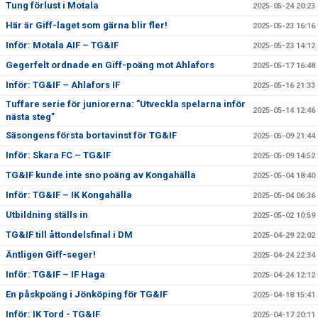
Tung förlust i Motala
2025-05-24 20:23
Här är Giff-laget som gärna blir fler!
2025-05-23 16:16
Inför: Motala AIF – TG&IF
2025-05-23 14:12
Gegerfelt ordnade en Giff-poäng mot Ahlafors
2025-05-17 16:48
Inför: TG&IF – Ahlafors IF
2025-05-16 21:33
Tuffare serie för juniorerna: ”Utveckla spelarna inför
2025-05-14 12:46
nästa steg”
Säsongens första bortavinst för TG&IF
2025-05-09 21:44
Inför: Skara FC – TG&IF
2025-05-09 14:52
TG&IF kunde inte sno poäng av Kongahälla
2025-05-04 18:40
Inför: TG&IF – IK Kongahälla
2025-05-04 06:36
Utbildning ställs in
2025-05-02 10:59
TG&IF till åttondelsfinal i DM
2025-04-29 22:02
Äntligen Giff-seger!
2025-04-24 22:34
Inför: TG&IF – IF Haga
2025-04-24 12:12
En påskpoäng i Jönköping för TG&IF
2025-04-18 15:41
Inför: IK Tord - TG&IF
2025-04-17 20:11