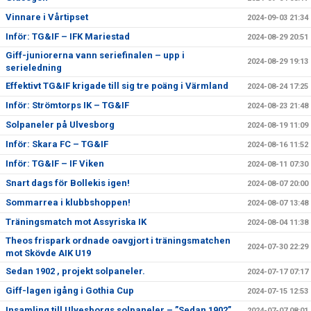
Vinnare i Vårtipset
2024-09-03 21:34
Inför: TG&IF – IFK Mariestad
2024-08-29 20:51
Giff-juniorerna vann seriefinalen – upp i
2024-08-29 19:13
serieledning
Effektivt TG&IF krigade till sig tre poäng i Värmland
2024-08-24 17:25
Inför: Strömtorps IK – TG&IF
2024-08-23 21:48
Solpaneler på Ulvesborg
2024-08-19 11:09
Inför: Skara FC – TG&IF
2024-08-16 11:52
Inför: TG&IF – IF Viken
2024-08-11 07:30
Snart dags för Bollekis igen!
2024-08-07 20:00
Sommarrea i klubbshoppen!
2024-08-07 13:48
Träningsmatch mot Assyriska IK
2024-08-04 11:38
Theos frispark ordnade oavgjort i träningsmatchen
2024-07-30 22:29
mot Skövde AIK U19
Sedan 1902 , projekt solpaneler.
2024-07-17 07:17
Giff-lagen igång i Gothia Cup
2024-07-15 12:53
Insamling till Ulvesborgs solpaneler – ”Sedan 1902”
2024-07-07 08:01