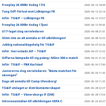
Freeplay 24.000kr tisdag 17/6
2025-06-16 18:09
Tung Giff-förlust mot Lidköpings FK
2025-06-13 22:14
Inför: TG&IF – Lidköpings FK
2025-06-13 13:57
Freeplay 24.000kr tisdag 17juni
2025-06-13 09:43
U17-laget slog serieledaren
2025-06-08 21:01
Glöm inte av att anmäla er till utbildningen!
2025-06-08 16:32
Jobbig nationaldagshelg för TG&IF
2025-06-07 22:26
Inför: Herrestads AIF – TG&IF
2025-06-07 12:32
Giffarna kämpade till sig poäng i Måns 300:e match
2025-06-01 21:22
Inför: TG&IF – FBK Karlstad
2025-05-30 17:00
Juniorerna slog serieledaren: ”Bästa matchen för
2025-05-30 11:42
säsongen”
Dags att anmäla till Camp Ulvesborg!
2025-05-30 11:23
TG&IF utslaget ur distriksmästerskapet
2025-05-28 22:27
Inför: TG&IF – Vänersborgs IF (DM)
2025-05-28 17:54
Intresseanmälan till utbildningen UEFA C
2025-05-24 20:27