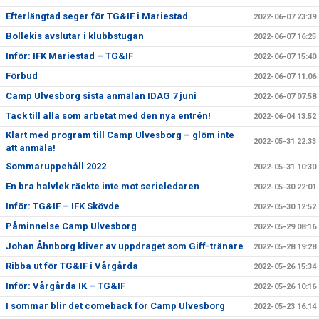
Efterlängtad seger för TG&IF i Mariestad
2022-06-07 23:39
Bollekis avslutar i klubbstugan
2022-06-07 16:25
Inför: IFK Mariestad – TG&IF
2022-06-07 15:40
Förbud
2022-06-07 11:06
Camp Ulvesborg sista anmälan IDAG 7 juni
2022-06-07 07:58
Tack till alla som arbetat med den nya entrén!
2022-06-04 13:52
Klart med program till Camp Ulvesborg – glöm inte
2022-05-31 22:33
att anmäla!
Sommaruppehåll 2022
2022-05-31 10:30
En bra halvlek räckte inte mot serieledaren
2022-05-30 22:01
Inför: TG&IF – IFK Skövde
2022-05-30 12:52
Påminnelse Camp Ulvesborg
2022-05-29 08:16
Johan Åhnborg kliver av uppdraget som Giff-tränare
2022-05-28 19:28
Ribba ut för TG&IF i Vårgårda
2022-05-26 15:34
Inför: Vårgårda IK – TG&IF
2022-05-26 10:16
I sommar blir det comeback för Camp Ulvesborg
2022-05-23 16:14