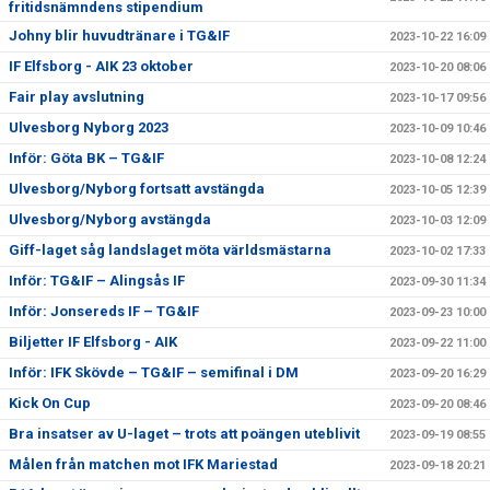
fritidsnämndens stipendium
Johny blir huvudtränare i TG&IF
2023-10-22 16:09
IF Elfsborg - AIK 23 oktober
2023-10-20 08:06
Fair play avslutning
2023-10-17 09:56
Ulvesborg Nyborg 2023
2023-10-09 10:46
Inför: Göta BK – TG&IF
2023-10-08 12:24
Ulvesborg/Nyborg fortsatt avstängda
2023-10-05 12:39
Ulvesborg/Nyborg avstängda
2023-10-03 12:09
Giff-laget såg landslaget möta världsmästarna
2023-10-02 17:33
Inför: TG&IF – Alingsås IF
2023-09-30 11:34
Inför: Jonsereds IF – TG&IF
2023-09-23 10:00
Biljetter IF Elfsborg - AIK
2023-09-22 11:00
Inför: IFK Skövde – TG&IF – semifinal i DM
2023-09-20 16:29
Kick On Cup
2023-09-20 08:46
Bra insatser av U-laget – trots att poängen uteblivit
2023-09-19 08:55
Målen från matchen mot IFK Mariestad
2023-09-18 20:21