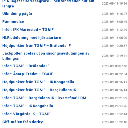
P16-laget är seriesegrare – och vinstraden blir allt
2023-09-18 19:36
längre
Utbildning pågår
2023-09-18 16:07
Påminnelse
2023-09-18 08:49
Inför: IFK Mariestad – TG&IF
2023-09-16 12:29
HLR utbildning med hjärtstartare
2023-09-15 08:20
Höjdpunkter från TG&IF – Brålanda IF
2023-09-10 20:37
Jackpotten spelas ut på säsongsavslutningen av
2023-09-10 19:41
bilbingon
Inför: TG&IF – Brålanda IF
2023-09-08 07:30
Inför: Åsarp-Trädet – TG&IF
2023-09-01 22:04
Höjdpunkter från TG&IF – IK Kongahälla
2023-09-01 16:17
Höjdpunkter från TG&IF – Bergkullens IK
2023-09-01 16:13
Inför: TG&IF – Bergdalens IK – kvartsfinal i DM
2023-08-29 21:59
Inför: TG&IF – IK Kongahälla
2023-08-26 13:26
Inför: Vårgårda IK – TG&IF
2023-08-19 12:43
Giff-målen från derbyt
2023-08-13 22:10