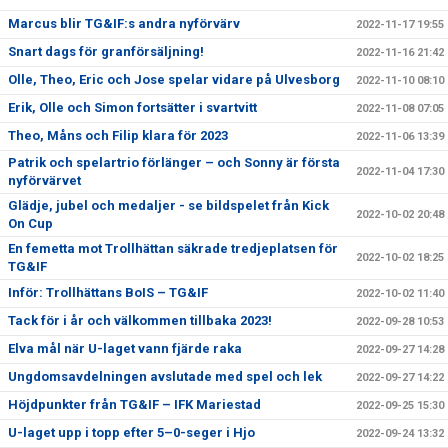
Marcus blir TG&IF:s andra nyförvärv
2022-11-17 19:55
Snart dags för granförsäljning!
2022-11-16 21:42
Olle, Theo, Eric och Jose spelar vidare på Ulvesborg
2022-11-10 08:10
Erik, Olle och Simon fortsätter i svartvitt
2022-11-08 07:05
Theo, Måns och Filip klara för 2023
2022-11-06 13:39
Patrik och spelartrio förlänger – och Sonny är första
2022-11-04 17:30
nyförvärvet
Glädje, jubel och medaljer - se bildspelet från Kick
2022-10-02 20:48
On Cup
En femetta mot Trollhättan säkrade tredjeplatsen för
2022-10-02 18:25
TG&IF
Inför: Trollhättans BoIS – TG&IF
2022-10-02 11:40
Tack för i år och välkommen tillbaka 2023!
2022-09-28 10:53
Elva mål när U-laget vann fjärde raka
2022-09-27 14:28
Ungdomsavdelningen avslutade med spel och lek
2022-09-27 14:22
Höjdpunkter från TG&IF – IFK Mariestad
2022-09-25 15:30
U-laget upp i topp efter 5–0-seger i Hjo
2022-09-24 13:32