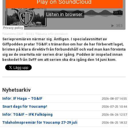
CUPER ARBETSBESKRIVNING
PLANSCHEMA
Tidaholms G&IF
·
S3 E1 Tränarna inför premiären
Seriepremiären närmar sig. Äntligen. I specialavsnittet av
Giffpodden pratar TG&IF:s tränarduo om hur de har förberett laget,
bristen på klara direktiv från förbundshåll och vad man kan förvänta
sig av de svartvita när serien drar igång. Podden är inspelad innan
beskedet från SvFF om att serien ska dra igång den 14 juni kom.
Nyhetsarkiv
Inför: IF Haga – TG&IF
2026-08-07 14:55
Snart dags för Youcamp!
2026-07-25 10:44
Inför: TG&IF – IFK Falköping
2026-06-26 12:57
TIdaholmspremiär för Youcamp 27-29 juli
2026-06-25 18:32