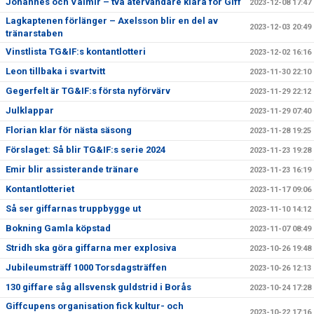
Johannes och Valmir – två återvändare klara för Giff
2023-12-08 17:47
Lagkaptenen förlänger – Axelsson blir en del av
2023-12-03 20:49
tränarstaben
Vinstlista TG&IF:s kontantlotteri
2023-12-02 16:16
Leon tillbaka i svartvitt
2023-11-30 22:10
Gegerfelt är TG&IF:s första nyförvärv
2023-11-29 22:12
Julklappar
2023-11-29 07:40
Florian klar för nästa säsong
2023-11-28 19:25
Förslaget: Så blir TG&IF:s serie 2024
2023-11-23 19:28
Emir blir assisterande tränare
2023-11-23 16:19
Kontantlotteriet
2023-11-17 09:06
Så ser giffarnas truppbygge ut
2023-11-10 14:12
Bokning Gamla köpstad
2023-11-07 08:49
Stridh ska göra giffarna mer explosiva
2023-10-26 19:48
Jubileumsträff 1000 Torsdagsträffen
2023-10-26 12:13
130 giffare såg allsvensk guldstrid i Borås
2023-10-24 17:28
Giffcupens organisation fick kultur- och
2023-10-22 17:16