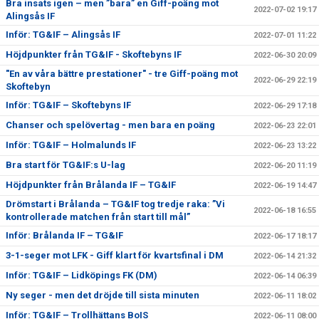
Bra insats igen – men ”bara” en Giff-poäng mot
2022-07-02 19:17
Alingsås IF
Inför: TG&IF – Alingsås IF
2022-07-01 11:22
Höjdpunkter från TG&IF - Skoftebyns IF
2022-06-30 20:09
"En av våra bättre prestationer" - tre Giff-poäng mot
2022-06-29 22:19
Skoftebyn
Inför: TG&IF – Skoftebyns IF
2022-06-29 17:18
Chanser och spelövertag - men bara en poäng
2022-06-23 22:01
Inför: TG&IF – Holmalunds IF
2022-06-23 13:22
Bra start för TG&IF:s U-lag
2022-06-20 11:19
Höjdpunkter från Brålanda IF – TG&IF
2022-06-19 14:47
Drömstart i Brålanda – TG&IF tog tredje raka: ”Vi
2022-06-18 16:55
kontrollerade matchen från start till mål”
Inför: Brålanda IF – TG&IF
2022-06-17 18:17
3-1-seger mot LFK - Giff klart för kvartsfinal i DM
2022-06-14 21:32
Inför: TG&IF – Lidköpings FK (DM)
2022-06-14 06:39
Ny seger - men det dröjde till sista minuten
2022-06-11 18:02
Inför: TG&IF – Trollhättans BoIS
2022-06-11 08:00