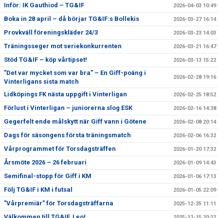
Inför: IK Gauthiod – TG&IF
2026-04-03 10:49
Boka in 28 april – då börjar TG&IF:s Bollekis
2026-03-27 16:14
Provkväll föreningskläder 24/3
2026-03-23 14:03
Träningsseger mot seriekonkurrenten
2026-03-21 16:47
Stöd TG&IF – köp vårtipset!
2026-03-13 15:22
”Det var mycket som var bra” – En Giff-poäng i
2026-02-28 19:16
Vinterligans sista match
Lidköpings FK nästa uppgift i Vinterligan
2026-02-25 18:52
Förlust i Vinterligan – juniorerna slog ESK
2026-02-16 14:38
Gegerfelt ende målskytt när Giff vann i Götene
2026-02-08 20:14
Dags för säsongens första träningsmatch
2026-02-06 16:32
Vårprogrammet för Torsdagsträffen
2026-01-20 17:32
Årsmöte 2026 – 26 februari
2026-01-09 14:43
Semifinal-stopp för Giff i KM
2026-01-06 17:13
Följ TG&IF i KM i futsal
2026-01-05 22:09
”Vårpremiär” för Torsdagsträffarna
2025-12-25 11:11
Välkommen till TG&IF, Leo!
2025-12-15 20:22