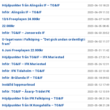
Höjdpunkter från Alingsås IF – TG&IF
2023-06-10 18:23
Inför: Alingsås IF – TG&IF
2023-06-09 11:32
13/6 Freeplayen 24.000kr
2023-06-07 14:09
22.000kr
2023-06-05 08:45
Inför: TG&IF – Jonsereds IF
2023-06-03 20:52
U-laget vann i Falköping – ”Det gick undan ordentligt i
2023-06-02 11:37
fram”
6 Juni Freeplayen 22.000kr
2023-05-31 11:42
Höjdpunkter från TG&IF – IFK Mariestad
2023-05-27 23:14
Inför: TG&IF – IFK Mariestad
2023-05-26 12:31
Inför: IFK Tidaholm – TG&IF
2023-05-22 13:43
Inför: Brålanda IF – TG&IF
2023-05-18 09:55
Inställd loppmarknad
2023-05-12 17:49
Inför: TG&IF – Åsarp-Trädet FK
2023-05-12 13:59
Höjdpunkter från IFK Falköping – TG&IF
2023-05-08 21:36
Höjdpunkter från IK Kongahälla – TG&IF
2023-05-08 21:28