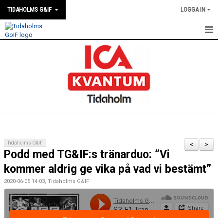
TIDAHOLMS G&IF
LOGGA IN
HEM
FÖRENINGSKALENDERN
NYHETER
KLUBBSTUGAN
KONTAKT
Tidaholms G&IF
<
>
Podd med TG&IF:s tränarduo: ”Vi
FÖRENINGEN
kommer aldrig ge vika på vad vi bestämt”
SOUVENIRER
2020-06-05 14:03, Tidaholms G&IF
GAMLA GIFFS TORSDAGSTRÄFFAR
MATCHER