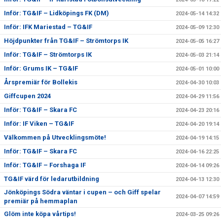
Inför: TG&IF – Lidköpings FK (DM)
2024-05-14 14:32
Inför: IFK Mariestad – TG&IF
2024-05-09 12:30
Höjdpunkter från TG&IF – Strömtorps IK
2024-05-05 16:27
Inför: TG&IF – Strömtorps IK
2024-05-03 21:14
Inför: Grums IK – TG&IF
2024-05-01 10:00
Årspremiär för Bollekis
2024-04-30 10:03
Giffcupen 2024
2024-04-29 11:56
Inför: TG&IF – Skara FC
2024-04-23 20:16
Inför: IF Viken – TG&IF
2024-04-20 19:14
Välkommen på Utvecklingsmöte!
2024-04-19 14:15
Inför: TG&IF – Skara FC
2024-04-16 22:25
Inför: TG&IF – Forshaga IF
2024-04-14 09:26
TG&IF värd för ledarutbildning
2024-04-13 12:30
Jönköpings Södra väntar i cupen – och Giff spelar
2024-04-07 14:59
premiär på hemmaplan
Glöm inte köpa vårtips!
2024-03-25 09:26