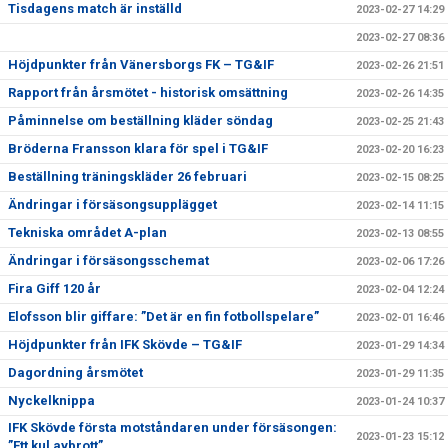
Tisdagens match är inställd
2023-02-27 14:29
2023-02-27 08:36
Höjdpunkter från Vänersborgs FK – TG&IF
2023-02-26 21:51
Rapport från årsmötet - historisk omsättning
2023-02-26 14:35
Påminnelse om beställning kläder söndag
2023-02-25 21:43
Bröderna Fransson klara för spel i TG&IF
2023-02-20 16:23
Beställning träningskläder 26 februari
2023-02-15 08:25
Ändringar i försäsongsupplägget
2023-02-14 11:15
Tekniska området A-plan
2023-02-13 08:55
Ändringar i försäsongsschemat
2023-02-06 17:26
Fira Giff 120 år
2023-02-04 12:24
Elofsson blir giffare: ”Det är en fin fotbollspelare”
2023-02-01 16:46
Höjdpunkter från IFK Skövde – TG&IF
2023-01-29 14:34
Dagordning årsmötet
2023-01-29 11:35
Nyckelknippa
2023-01-24 10:37
IFK Skövde första motståndaren under försäsongen:
2023-01-23 15:12
”Ett kul avbrott”