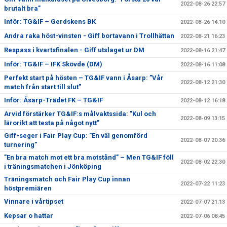
2022-08-26 22:57
brutalt bra”
Inför: TG&IF – Gerdskens BK
2022-08-26 14:10
Andra raka höst-vinsten - Giff bortavann i Trollhättan
2022-08-21 16:23
Respass i kvartsfinalen - Giff utslaget ur DM
2022-08-16 21:47
Inför: TG&IF – IFK Skövde (DM)
2022-08-16 11:08
Perfekt start på hösten – TG&IF vann i Åsarp: ”Vår
2022-08-12 21:30
match från start till slut”
Inför: Åsarp-Trädet FK – TG&IF
2022-08-12 16:18
Arvid förstärker TG&IF:s målvaktssida: ”Kul och
2022-08-09 13:15
lärorikt att testa på något nytt”
Giff-seger i Fair Play Cup: ”En väl genomförd
2022-08-07 20:36
turnering”
”En bra match mot ett bra motstånd” – Men TG&IF föll
2022-08-02 22:30
i träningsmatchen i Jönköping
Träningsmatch och Fair Play Cup innan
2022-07-22 11:23
höstpremiären
Vinnare i vårtipset
2022-07-07 21:13
Kepsar o hattar
2022-07-06 08:45