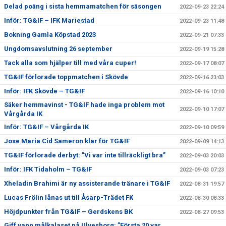
Delad poäng i sista hemmamatchen för säsongen
2022-09-23 22:24
Inför: TG&IF – IFK Mariestad
2022-09-23 11:48
Bokning Gamla Köpstad 2023
2022-09-21 07:33
Ungdomsavslutning 26 september
2022-09-19 15:28
Tack alla som hjälper till med våra cuper!
2022-09-17 08:07
TG&IF förlorade toppmatchen i Skövde
2022-09-16 23:03
Inför: IFK Skövde – TG&IF
2022-09-16 10:10
Säker hemmavinst - TG&IF hade inga problem mot
2022-09-10 17:07
Vårgårda IK
Inför: TG&IF – Vårgårda IK
2022-09-10 09:59
Jose Maria Cid Sameron klar för TG&IF
2022-09-09 14:13
TG&IF förlorade derbyt: ”Vi var inte tillräckligt bra”
2022-09-03 20:03
Inför: IFK Tidaholm – TG&IF
2022-09-03 07:23
Xheladin Brahimi är ny assisterande tränare i TG&IF
2022-08-31 19:57
Lucas Frölin lånas ut till Åsarp-Trädet FK
2022-08-30 08:33
Höjdpunkter från TG&IF – Gerdskens BK
2022-08-27 09:53
Giff vann målkalaset på Ulvesborg: ”Första 20 var