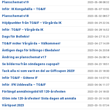
Planschemat v19
2023-05-08 08:32
Inför: IK Kongahälla – TG&IF
2023-05-07 10:55
Planschemat v18
2023-05-02 08:57
Höjdpunkter från TG&IF – Vårgårda IK
2023-04-29 22:36
Inför: TG&IF – Vårgårda IK
2023-04-28 16:52
Dags för Bollekis!
2023-04-27 15:21
TG&IF möter Vårgårda – Välkommen!
2023-04-27 14:09
Äntligen dags för bilbingo i Ekedalen!
2023-04-26 20:58
Ändring av planschemat v17
2023-04-26 08:14
Se bilderna från söndagens cupspel!
2023-04-23 18:51
Tack alla ni som varit en del av Giffcupen 2023!
2023-04-23 18:00
Inför TG&IF - Götene IF
2023-04-14 07:15
Inför: IFK Uddevalla – TG&IF
2023-04-06 11:37
Förlängd anmälningstid till 120-årsfesten
2023-03-24 18:03
Glöm inte 120-årsfesten! Sista dagen att anmäla
2023-03-20 14:03
Vårtipset 2023
2023-03-15 07:34