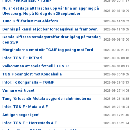
Inför: FBK Karlstad - TG&IF
2025-09-20 11:17
Nu är det dags att fräscha upp vår fina anläggning på
2025-09-15 10:09
Ulvesborg. Nu på lördag den 20 september
Tung Giff-förlust mot Ahlafors
2025-09-14 19:02
Dennis på kansliet jobbar torsdagskvällar framöver.
2025-09-11 10:05
Gamla Giffares torsdagsträffar drar igång på torsdag
2025-09-08 15:00
den 25/9
Marginalerna emot när TG&IF tog poäng mot Tord
2025-09-05 21:41
Inför: TG&IF – IK Tord
2025-09-05 08:18
Välkommen att spela fotboll i TG&IF!
2025-09-03 09:17
TG&IF poänglöst mot Kongahälla
2025-08-30 19:05
Inför: IK Kongahälla – TG&IF
2025-08-29 15:33
Vinnare vårtipset
2025-08-27 14:08
Tung förlust när Motala avgjorde i slutminuterna
2025-08-23 16:38
Inför: TG&IF - Motala AIF
2025-08-22 18:04
Äntligen seger igen!
2025-08-17 21:40
Inför: TG&IF – Herrestads AIF
2025-08-16 21:24