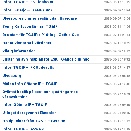
Inför: TG&IF – IFK Tidaholm
2023-08-12 11:19
Inför: IFK Hjo – TG&IF (DM)
2023-08-07 13:54
Ulvesborgs planer avstängda tills vidare
2023-08-07 13:04
Sonny Karlsson lämnar TG&IF
2023-07-31 11:06
Bra start för TG&IF:s P16-lag i Gothia Cup
2023-07-18 21:14
Här är vinnarna i Vårtipset
2023-07-10 10:29
Viktig information
2023-07-07 12:12
Justering av vinstplan för ESK/TG&IF:s bilbingo
2023-06-30 18:32
Inför: TG&IF – IFK Uddevalla
2023-06-27 14:47
Ulvesborg
2023-06-27 08:48
Målen från Götene IF – TG&IF
2023-06-23 12:30
Oväntat besök på sex- och sjuåringarnas
2023-06-22 10:03
våravslutning
Inför: Götene IF – TG&IF
2023-06-22 09:45
U-laget derbyvann i Ekedalen
2023-06-21 20:15
Höjdpunkter från TG&IF – Göta BK
2023-06-19 13:12
Inför: TG&IF – Göta BK
2023-06-17 15:25