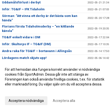
Uddamålsförlust i derbyt
2022-05-21 21:34
Inför: TG&IF – IFK Tidaholm
2022-05-21 07:03
Sörman: ”Att vinna ett derby är det bästa som kan
2022-05-20 17:28
hända”
Florians första Tidaholmsderby – ”en kittlande
2022-05-19 20:35
känsla”
TG&IF enkelt vidare i DM
2022-05-17 22:04
Inför: Skultorps IF – TG&IF (DM)
2022-05-17 10:35
Andra raka för TG&IF – bortavann i Allingsås
2022-05-14 17:50
Lördagens match skjuts upp!
2022-05-06 14:42
Äntligen Bilbingon drar igång – premiär 10 maj!
2022-05-06 13:02
För att hemsidan ska fungera korrekt använder vi nödvändiga
Dubbla Giff-segrar i inledningen av U-lagsserien
2022-05-04 16:34
cookies från SportAdmin. Dessa går inte att stänga av.
Glädje och jubel - stort bildspel från Giffcupens
Föreningen kan också använda frivilliga cookies, t.ex. för statistik
2022-05-01 21:34
avgörande
eller marknadsföring. Du väljer själv om du vill acceptera dessa.
Full fart även andra helgen av Giffcupen - se bilderna
Anpassa dina val
2022-04-30 15:23
här!
Första matchen på Ulvesborg – årets första
Acceptera nödvändiga
Acceptera alla
2022-04-29 21:44
trepoängare