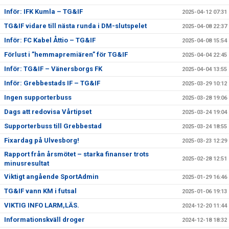
Inför: IFK Kumla – TG&IF
2025-04-12 07:31
TG&IF vidare till nästa runda i DM-slutspelet
2025-04-08 22:37
Inför: FC Kabel Åttio – TG&IF
2025-04-08 15:54
Förlust i ”hemmapremiären” för TG&IF
2025-04-04 22:45
Inför: TG&IF – Vänersborgs FK
2025-04-04 13:55
Inför: Grebbestads IF – TG&IF
2025-03-29 10:12
Ingen supporterbuss
2025-03-28 19:06
Dags att redovisa Vårtipset
2025-03-24 19:04
Supporterbuss till Grebbestad
2025-03-24 18:55
Fixardag på Ulvesborg!
2025-03-23 12:29
Rapport från årsmötet – starka finanser trots
2025-02-28 12:51
minusresultat
Viktigt angående SportAdmin
2025-01-29 16:46
TG&IF vann KM i futsal
2025-01-06 19:13
VIKTIG INFO LARM,LÄS.
2024-12-20 11:44
Informationskväll droger
2024-12-18 18:32