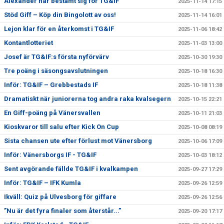
Alexander har bestämt sig för TG&IF
2025-11-14 17:15
Stöd Giff – Köp din Bingolott av oss!
2025-11-14 16:01
Lejon klar för en återkomst i TG&IF
2025-11-06 18:42
Kontantlotteriet
2025-11-03 13:00
Josef är TG&IF:s första nyförvärv
2025-10-30 19:30
Tre poäng i säsongsavslutningen
2025-10-18 16:30
Inför: TG&IF – Grebbestads IF
2025-10-18 11:38
Dramatiskt när juniorerna tog andra raka kvalsegern
2025-10-15 22:21
En Giff-poäng på Vänersvallen
2025-10-11 21:03
Kioskvaror till salu efter Kick On Cup
2025-10-08 08:19
Sista chansen ute efter förlust mot Vänersborg
2025-10-06 17:09
Inför: Vänersborgs IF - TG&IF
2025-10-03 18:12
Sent avgörande fällde TG&IF i kvalkampen
2025-09-27 17:29
Inför: TG&IF – IFK Kumla
2025-09-26 12:59
Ikväll: Quiz på Ulvesborg för giffare
2025-09-26 12:56
”Nu är det fyra finaler som återstår...”
2025-09-20 17:17