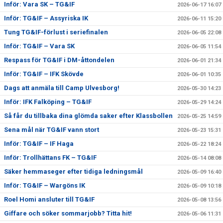
Inför: Vara SK – TG&IF
2026-06-17 16:07
Inför: TG&IF – Assyriska IK
2026-06-11 15:20
Tung TG&IF-förlust i seriefinalen
2026-06-05 22:08
Inför: TG&IF – Vara SK
2026-06-05 11:54
Respass för TG&IF i DM-åttondelen
2026-06-01 21:34
Inför: TG&IF – IFK Skövde
2026-06-01 10:35
Dags att anmäla till Camp Ulvesborg!
2026-05-30 14:23
Inför: IFK Falköping – TG&IF
2026-05-29 14:24
Så får du tillbaka dina glömda saker efter Klassbollen
2026-05-25 14:59
Sena mål när TG&IF vann stort
2026-05-23 15:31
Inför: TG&IF – IF Haga
2026-05-22 18:24
Inför: Trollhättans FK – TG&IF
2026-05-14 08:08
Säker hemmaseger efter tidiga ledningsmål
2026-05-09 16:40
Inför: TG&IF – Wargöns IK
2026-05-09 10:18
Roel Homi ansluter till TG&IF
2026-05-08 13:56
Giffare och söker sommarjobb? Titta hit!
2026-05-06 11:31