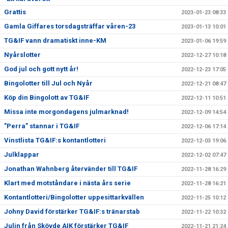
Grattis
2023-01-23 08:33
Gamla Giffares torsdagsträffar våren-23
2023-01-13 10:01
TG&IF vann dramatiskt inne-KM
2023-01-06 19:59
Nyårslotter
2022-12-27 10:18
God jul och gott nytt år!
2022-12-23 17:05
Bingolotter till Jul och Nyår
2022-12-21 08:47
Köp din Bingolott av TG&IF
2022-12-11 10:51
Missa inte morgondagens julmarknad!
2022-12-09 14:54
”Perra” stannar i TG&IF
2022-12-06 17:14
Vinstlista TG&IF:s kontantlotteri
2022-12-03 19:06
Julklappar
2022-12-02 07:47
Jonathan Wahnberg återvänder till TG&IF
2022-11-28 16:29
Klart med motståndare i nästa års serie
2022-11-28 16:21
Kontantlotteri/Bingolotter uppesittarkvällen
2022-11-25 10:12
Johny David förstärker TG&IF:s tränarstab
2022-11-22 10:32
Julin från Skövde AIK förstärker TG&IF
2022-11-21 21:24