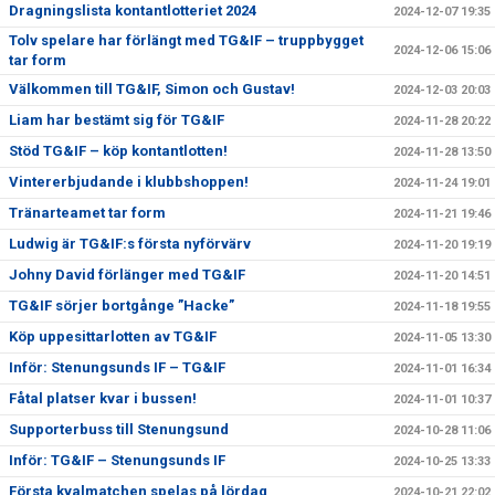
Dragningslista kontantlotteriet 2024
2024-12-07 19:35
Tolv spelare har förlängt med TG&IF – truppbygget
2024-12-06 15:06
tar form
Välkommen till TG&IF, Simon och Gustav!
2024-12-03 20:03
Liam har bestämt sig för TG&IF
2024-11-28 20:22
Stöd TG&IF – köp kontantlotten!
2024-11-28 13:50
Vintererbjudande i klubbshoppen!
2024-11-24 19:01
Tränarteamet tar form
2024-11-21 19:46
Ludwig är TG&IF:s första nyförvärv
2024-11-20 19:19
Johny David förlänger med TG&IF
2024-11-20 14:51
TG&IF sörjer bortgånge ”Hacke”
2024-11-18 19:55
Köp uppesittarlotten av TG&IF
2024-11-05 13:30
Inför: Stenungsunds IF – TG&IF
2024-11-01 16:34
Fåtal platser kvar i bussen!
2024-11-01 10:37
Supporterbuss till Stenungsund
2024-10-28 11:06
Inför: TG&IF – Stenungsunds IF
2024-10-25 13:33
Första kvalmatchen spelas på lördag
2024-10-21 22:02