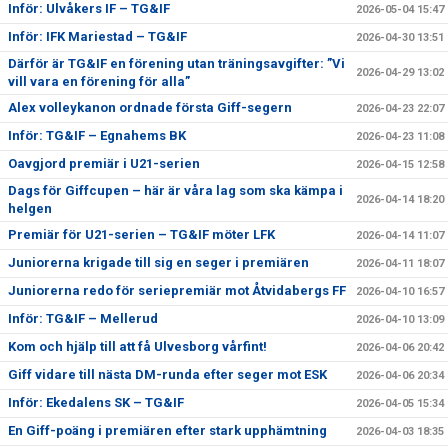
Inför: Ulvåkers IF – TG&IF
2026-05-04 15:47
Inför: IFK Mariestad – TG&IF
2026-04-30 13:51
Därför är TG&IF en förening utan träningsavgifter: ”Vi
2026-04-29 13:02
vill vara en förening för alla”
Alex volleykanon ordnade första Giff-segern
2026-04-23 22:07
Inför: TG&IF – Egnahems BK
2026-04-23 11:08
Oavgjord premiär i U21-serien
2026-04-15 12:58
Dags för Giffcupen – här är våra lag som ska kämpa i
2026-04-14 18:20
helgen
Premiär för U21-serien – TG&IF möter LFK
2026-04-14 11:07
Juniorerna krigade till sig en seger i premiären
2026-04-11 18:07
Juniorerna redo för seriepremiär mot Åtvidabergs FF
2026-04-10 16:57
Inför: TG&IF – Mellerud
2026-04-10 13:09
Kom och hjälp till att få Ulvesborg vårfint!
2026-04-06 20:42
Giff vidare till nästa DM-runda efter seger mot ESK
2026-04-06 20:34
Inför: Ekedalens SK – TG&IF
2026-04-05 15:34
En Giff-poäng i premiären efter stark upphämtning
2026-04-03 18:35