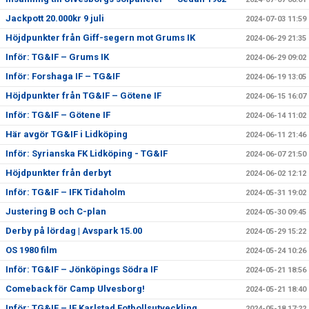
Jackpott 20.000kr 9 juli
2024-07-03 11:59
Höjdpunkter från Giff-segern mot Grums IK
2024-06-29 21:35
Inför: TG&IF – Grums IK
2024-06-29 09:02
Inför: Forshaga IF – TG&IF
2024-06-19 13:05
Höjdpunkter från TG&IF – Götene IF
2024-06-15 16:07
Inför: TG&IF – Götene IF
2024-06-14 11:02
Här avgör TG&IF i Lidköping
2024-06-11 21:46
Inför: Syrianska FK Lidköping - TG&IF
2024-06-07 21:50
Höjdpunkter från derbyt
2024-06-02 12:12
Inför: TG&IF – IFK Tidaholm
2024-05-31 19:02
Justering B och C-plan
2024-05-30 09:45
Derby på lördag | Avspark 15.00
2024-05-29 15:22
OS 1980 film
2024-05-24 10:26
Inför: TG&IF – Jönköpings Södra IF
2024-05-21 18:56
Comeback för Camp Ulvesborg!
2024-05-21 18:40
Inför: TG&IF – IF Karlstad Fotbollsutveckling
2024-05-18 17:22