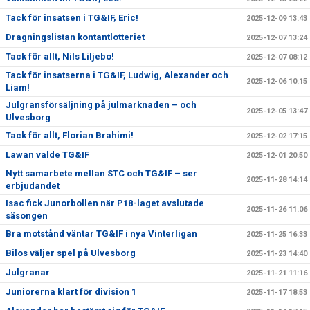
Tack för insatsen i TG&IF, Eric!
2025-12-09 13:43
Dragningslistan kontantlotteriet
2025-12-07 13:24
Tack för allt, Nils Liljebo!
2025-12-07 08:12
Tack för insatserna i TG&IF, Ludwig, Alexander och
2025-12-06 10:15
Liam!
Julgransförsäljning på julmarknaden – och
2025-12-05 13:47
Ulvesborg
Tack för allt, Florian Brahimi!
2025-12-02 17:15
Lawan valde TG&IF
2025-12-01 20:50
Nytt samarbete mellan STC och TG&IF – ser
2025-11-28 14:14
erbjudandet
Isac fick Junorbollen när P18-laget avslutade
2025-11-26 11:06
säsongen
Bra motstånd väntar TG&IF i nya Vinterligan
2025-11-25 16:33
Bilos väljer spel på Ulvesborg
2025-11-23 14:40
Julgranar
2025-11-21 11:16
Juniorerna klart för division 1
2025-11-17 18:53