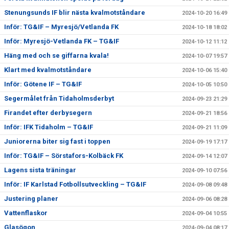
Stenungsunds IF blir nästa kvalmotståndare
2024-10-20 16:49
Inför: TG&IF – Myresjö/Vetlanda FK
2024-10-18 18:02
Inför: Myresjö-Vetlanda FK – TG&IF
2024-10-12 11:12
Häng med och se giffarna kvala!
2024-10-07 19:57
Klart med kvalmotståndare
2024-10-06 15:40
Inför: Götene IF – TG&IF
2024-10-05 10:50
Segermålet från Tidaholmsderbyt
2024-09-23 21:29
Firandet efter derbysegern
2024-09-21 18:56
Inför: IFK Tidaholm – TG&IF
2024-09-21 11:09
Juniorerna biter sig fast i toppen
2024-09-19 17:17
Inför: TG&IF – Sörstafors-Kolbäck FK
2024-09-14 12:07
Lagens sista träningar
2024-09-10 07:56
Inför: IF Karlstad Fotbollsutveckling – TG&IF
2024-09-08 09:48
Justering planer
2024-09-06 08:28
Vattenflaskor
2024-09-04 10:55
Glasögon
2024-09-04 08:17