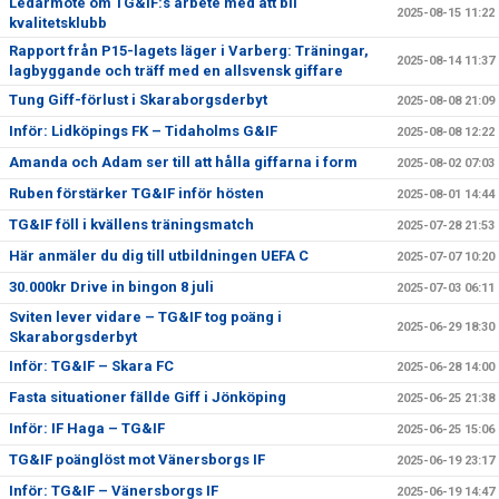
Ledarmöte om TG&IF:s arbete med att bli
2025-08-15 11:22
kvalitetsklubb
Rapport från P15-lagets läger i Varberg: Träningar,
2025-08-14 11:37
lagbyggande och träff med en allsvensk giffare
Tung Giff-förlust i Skaraborgsderbyt
2025-08-08 21:09
Inför: Lidköpings FK – Tidaholms G&IF
2025-08-08 12:22
Amanda och Adam ser till att hålla giffarna i form
2025-08-02 07:03
Ruben förstärker TG&IF inför hösten
2025-08-01 14:44
TG&IF föll i kvällens träningsmatch
2025-07-28 21:53
Här anmäler du dig till utbildningen UEFA C
2025-07-07 10:20
30.000kr Drive in bingon 8 juli
2025-07-03 06:11
Sviten lever vidare – TG&IF tog poäng i
2025-06-29 18:30
Skaraborgsderbyt
Inför: TG&IF – Skara FC
2025-06-28 14:00
Fasta situationer fällde Giff i Jönköping
2025-06-25 21:38
Inför: IF Haga – TG&IF
2025-06-25 15:06
TG&IF poänglöst mot Vänersborgs IF
2025-06-19 23:17
Inför: TG&IF – Vänersborgs IF
2025-06-19 14:47