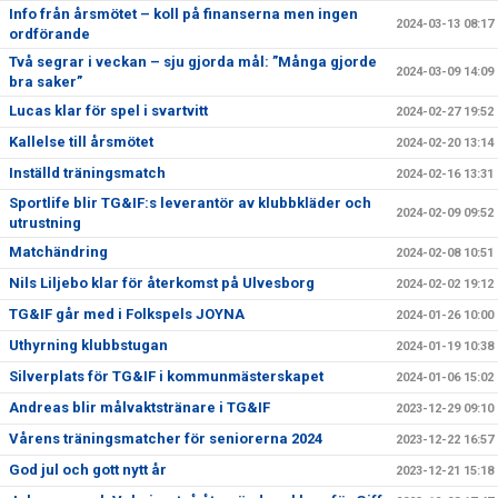
Info från årsmötet – koll på finanserna men ingen
2024-03-13 08:17
ordförande
Två segrar i veckan – sju gjorda mål: ”Många gjorde
2024-03-09 14:09
bra saker”
Lucas klar för spel i svartvitt
2024-02-27 19:52
Kallelse till årsmötet
2024-02-20 13:14
Inställd träningsmatch
2024-02-16 13:31
Sportlife blir TG&IF:s leverantör av klubbkläder och
2024-02-09 09:52
utrustning
Matchändring
2024-02-08 10:51
Nils Liljebo klar för återkomst på Ulvesborg
2024-02-02 19:12
TG&IF går med i Folkspels JOYNA
2024-01-26 10:00
Uthyrning klubbstugan
2024-01-19 10:38
Silverplats för TG&IF i kommunmästerskapet
2024-01-06 15:02
Andreas blir målvaktstränare i TG&IF
2023-12-29 09:10
Vårens träningsmatcher för seniorerna 2024
2023-12-22 16:57
God jul och gott nytt år
2023-12-21 15:18