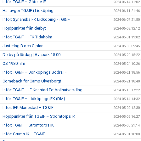
Inför: TG&IF – Götene IF
2024-06-14 11:02
Här avgör TG&IF i Lidköping
2024-06-11 21:46
Inför: Syrianska FK Lidköping - TG&IF
2024-06-07 21:50
Höjdpunkter från derbyt
2024-06-02 12:12
Inför: TG&IF – IFK Tidaholm
2024-05-31 19:02
Justering B och C-plan
2024-05-30 09:45
Derby på lördag | Avspark 15.00
2024-05-29 15:22
OS 1980 film
2024-05-24 10:26
Inför: TG&IF – Jönköpings Södra IF
2024-05-21 18:56
Comeback för Camp Ulvesborg!
2024-05-21 18:40
Inför: TG&IF – IF Karlstad Fotbollsutveckling
2024-05-18 17:22
Inför: TG&IF – Lidköpings FK (DM)
2024-05-14 14:32
Inför: IFK Mariestad – TG&IF
2024-05-09 12:30
Höjdpunkter från TG&IF – Strömtorps IK
2024-05-05 16:27
Inför: TG&IF – Strömtorps IK
2024-05-03 21:14
Inför: Grums IK – TG&IF
2024-05-01 10:00