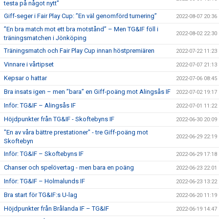
testa på något nytt”
Giff-seger i Fair Play Cup: ”En väl genomförd turnering”
2022-08-07 20:36
”En bra match mot ett bra motstånd” – Men TG&IF föll i
2022-08-02 22:30
träningsmatchen i Jönköping
Träningsmatch och Fair Play Cup innan höstpremiären
2022-07-22 11:23
Vinnare i vårtipset
2022-07-07 21:13
Kepsar o hattar
2022-07-06 08:45
Bra insats igen – men ”bara” en Giff-poäng mot Alingsås IF
2022-07-02 19:17
Inför: TG&IF – Alingsås IF
2022-07-01 11:22
Höjdpunkter från TG&IF - Skoftebyns IF
2022-06-30 20:09
"En av våra bättre prestationer" - tre Giff-poäng mot
2022-06-29 22:19
Skoftebyn
Inför: TG&IF – Skoftebyns IF
2022-06-29 17:18
Chanser och spelövertag - men bara en poäng
2022-06-23 22:01
Inför: TG&IF – Holmalunds IF
2022-06-23 13:22
Bra start för TG&IF:s U-lag
2022-06-20 11:19
Höjdpunkter från Brålanda IF – TG&IF
2022-06-19 14:47