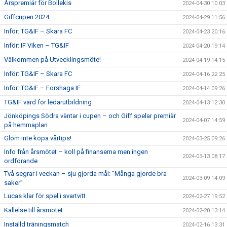
Årspremiär för Bollekis
2024-04-30 10:03
Giffcupen 2024
2024-04-29 11:56
Inför: TG&IF – Skara FC
2024-04-23 20:16
Inför: IF Viken – TG&IF
2024-04-20 19:14
Välkommen på Utvecklingsmöte!
2024-04-19 14:15
Inför: TG&IF – Skara FC
2024-04-16 22:25
Inför: TG&IF – Forshaga IF
2024-04-14 09:26
TG&IF värd för ledarutbildning
2024-04-13 12:30
Jönköpings Södra väntar i cupen – och Giff spelar premiär
2024-04-07 14:59
på hemmaplan
Glöm inte köpa vårtips!
2024-03-25 09:26
Info från årsmötet – koll på finanserna men ingen
2024-03-13 08:17
ordförande
Två segrar i veckan – sju gjorda mål: ”Många gjorde bra
2024-03-09 14:09
saker”
Lucas klar för spel i svartvitt
2024-02-27 19:52
Kallelse till årsmötet
2024-02-20 13:14
Inställd träningsmatch
2024-02-16 13:31