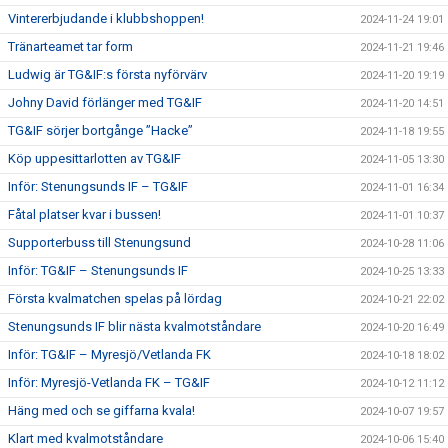
Vintererbjudande i klubbshoppen!
2024-11-24 19:01
Tränarteamet tar form
2024-11-21 19:46
Ludwig är TG&IF:s första nyförvärv
2024-11-20 19:19
Johny David förlänger med TG&IF
2024-11-20 14:51
TG&IF sörjer bortgånge ”Hacke”
2024-11-18 19:55
Köp uppesittarlotten av TG&IF
2024-11-05 13:30
Inför: Stenungsunds IF – TG&IF
2024-11-01 16:34
Fåtal platser kvar i bussen!
2024-11-01 10:37
Supporterbuss till Stenungsund
2024-10-28 11:06
Inför: TG&IF – Stenungsunds IF
2024-10-25 13:33
Första kvalmatchen spelas på lördag
2024-10-21 22:02
Stenungsunds IF blir nästa kvalmotståndare
2024-10-20 16:49
Inför: TG&IF – Myresjö/Vetlanda FK
2024-10-18 18:02
Inför: Myresjö-Vetlanda FK – TG&IF
2024-10-12 11:12
Häng med och se giffarna kvala!
2024-10-07 19:57
Klart med kvalmotståndare
2024-10-06 15:40