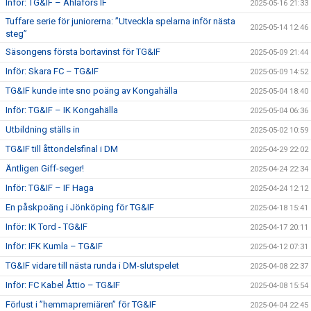
Inför: TG&IF – Ahlafors IF
2025-05-16 21:33
Tuffare serie för juniorerna: ”Utveckla spelarna inför nästa
2025-05-14 12:46
steg”
Säsongens första bortavinst för TG&IF
2025-05-09 21:44
Inför: Skara FC – TG&IF
2025-05-09 14:52
TG&IF kunde inte sno poäng av Kongahälla
2025-05-04 18:40
Inför: TG&IF – IK Kongahälla
2025-05-04 06:36
Utbildning ställs in
2025-05-02 10:59
TG&IF till åttondelsfinal i DM
2025-04-29 22:02
Äntligen Giff-seger!
2025-04-24 22:34
Inför: TG&IF – IF Haga
2025-04-24 12:12
En påskpoäng i Jönköping för TG&IF
2025-04-18 15:41
Inför: IK Tord - TG&IF
2025-04-17 20:11
Inför: IFK Kumla – TG&IF
2025-04-12 07:31
TG&IF vidare till nästa runda i DM-slutspelet
2025-04-08 22:37
Inför: FC Kabel Åttio – TG&IF
2025-04-08 15:54
Förlust i ”hemmapremiären” för TG&IF
2025-04-04 22:45