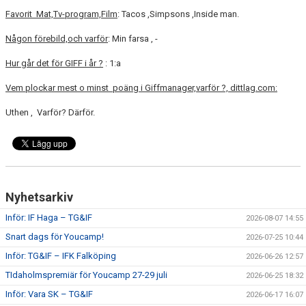
Favorit Mat,Tv-program,Film
: Tacos ,Simpsons ,Inside man.
Någon förebild,och varför
: Min farsa , -
Hur går det för GIFF i år ?
: 1:a
Vem plockar mest o minst poäng i Giffmanager,varför ?, dittlag.com:
Uthen , Varför? Därför.
Nyhetsarkiv
Inför: IF Haga – TG&IF
2026-08-07 14:55
Snart dags för Youcamp!
2026-07-25 10:44
Inför: TG&IF – IFK Falköping
2026-06-26 12:57
TIdaholmspremiär för Youcamp 27-29 juli
2026-06-25 18:32
Inför: Vara SK – TG&IF
2026-06-17 16:07