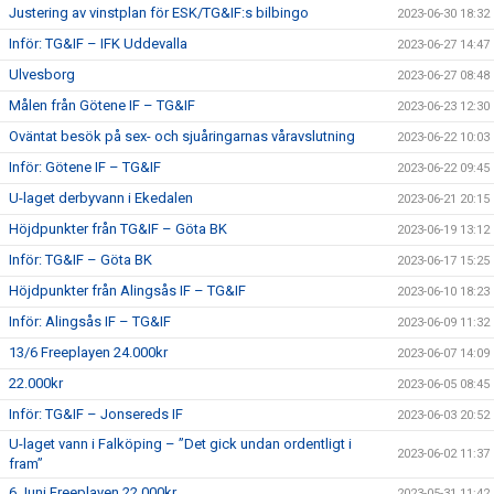
Justering av vinstplan för ESK/TG&IF:s bilbingo
2023-06-30 18:32
Inför: TG&IF – IFK Uddevalla
2023-06-27 14:47
Ulvesborg
2023-06-27 08:48
Målen från Götene IF – TG&IF
2023-06-23 12:30
Oväntat besök på sex- och sjuåringarnas våravslutning
2023-06-22 10:03
Inför: Götene IF – TG&IF
2023-06-22 09:45
U-laget derbyvann i Ekedalen
2023-06-21 20:15
Höjdpunkter från TG&IF – Göta BK
2023-06-19 13:12
Inför: TG&IF – Göta BK
2023-06-17 15:25
Höjdpunkter från Alingsås IF – TG&IF
2023-06-10 18:23
Inför: Alingsås IF – TG&IF
2023-06-09 11:32
13/6 Freeplayen 24.000kr
2023-06-07 14:09
22.000kr
2023-06-05 08:45
Inför: TG&IF – Jonsereds IF
2023-06-03 20:52
U-laget vann i Falköping – ”Det gick undan ordentligt i
2023-06-02 11:37
fram”
6 Juni Freeplayen 22.000kr
2023-05-31 11:42