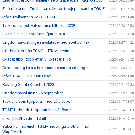
Glädje, jubel och medaljer - se bildspelet från Kick On Cup
2022-10-02 20:48
En femetta mot Trollhättan säkrade tredjeplatsen för TG&IF
2022-10-02 18:25
Inför: Trollhättans BoIS – TG&IF
2022-10-02 11:40
Tack för i år och välkommen tillbaka 2023!
2022-09-28 10:53
Elva mål när U-laget vann fjärde raka
2022-09-27 14:28
Ungdomsavdelningen avslutade med spel och lek
2022-09-27 14:22
Höjdpunkter från TG&IF – IFK Mariestad
2022-09-25 15:30
U-laget upp i topp efter 5–0-seger i Hjo
2022-09-24 13:32
Delad poäng i sista hemmamatchen för säsongen
2022-09-23 22:24
Inför: TG&IF – IFK Mariestad
2022-09-23 11:48
Bokning Gamla Köpstad 2023
2022-09-21 07:33
Ungdomsavslutning 26 september
2022-09-19 15:28
Tack alla som hjälper till med våra cuper!
2022-09-17 08:07
TG&IF förlorade toppmatchen i Skövde
2022-09-16 23:03
Inför: IFK Skövde – TG&IF
2022-09-16 10:10
Säker hemmavinst - TG&IF hade inga problem mot
2022-09-10 17:07
Vårgårda IK