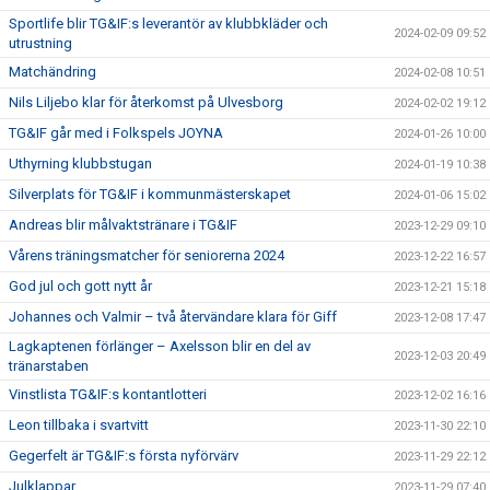
Sportlife blir TG&IF:s leverantör av klubbkläder och
2024-02-09 09:52
utrustning
Matchändring
2024-02-08 10:51
Nils Liljebo klar för återkomst på Ulvesborg
2024-02-02 19:12
TG&IF går med i Folkspels JOYNA
2024-01-26 10:00
Uthyrning klubbstugan
2024-01-19 10:38
Silverplats för TG&IF i kommunmästerskapet
2024-01-06 15:02
Andreas blir målvaktstränare i TG&IF
2023-12-29 09:10
Vårens träningsmatcher för seniorerna 2024
2023-12-22 16:57
God jul och gott nytt år
2023-12-21 15:18
Johannes och Valmir – två återvändare klara för Giff
2023-12-08 17:47
Lagkaptenen förlänger – Axelsson blir en del av
2023-12-03 20:49
tränarstaben
Vinstlista TG&IF:s kontantlotteri
2023-12-02 16:16
Leon tillbaka i svartvitt
2023-11-30 22:10
Gegerfelt är TG&IF:s första nyförvärv
2023-11-29 22:12
Julklappar
2023-11-29 07:40