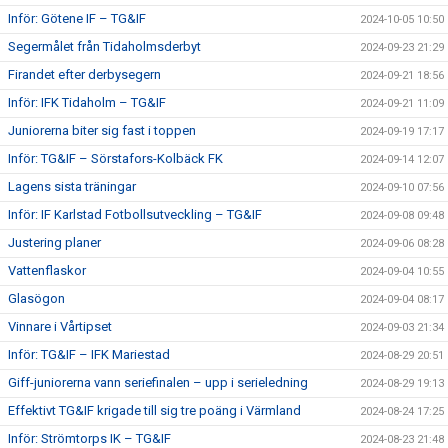
Inför: Götene IF – TG&IF
2024-10-05 10:50
Segermålet från Tidaholmsderbyt
2024-09-23 21:29
Firandet efter derbysegern
2024-09-21 18:56
Inför: IFK Tidaholm – TG&IF
2024-09-21 11:09
Juniorerna biter sig fast i toppen
2024-09-19 17:17
Inför: TG&IF – Sörstafors-Kolbäck FK
2024-09-14 12:07
Lagens sista träningar
2024-09-10 07:56
Inför: IF Karlstad Fotbollsutveckling – TG&IF
2024-09-08 09:48
Justering planer
2024-09-06 08:28
Vattenflaskor
2024-09-04 10:55
Glasögon
2024-09-04 08:17
Vinnare i Vårtipset
2024-09-03 21:34
Inför: TG&IF – IFK Mariestad
2024-08-29 20:51
Giff-juniorerna vann seriefinalen – upp i serieledning
2024-08-29 19:13
Effektivt TG&IF krigade till sig tre poäng i Värmland
2024-08-24 17:25
Inför: Strömtorps IK – TG&IF
2024-08-23 21:48