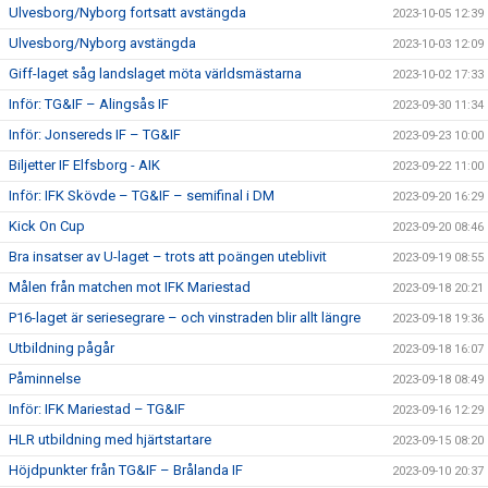
Ulvesborg/Nyborg fortsatt avstängda
2023-10-05 12:39
Ulvesborg/Nyborg avstängda
2023-10-03 12:09
Giff-laget såg landslaget möta världsmästarna
2023-10-02 17:33
Inför: TG&IF – Alingsås IF
2023-09-30 11:34
Inför: Jonsereds IF – TG&IF
2023-09-23 10:00
Biljetter IF Elfsborg - AIK
2023-09-22 11:00
Inför: IFK Skövde – TG&IF – semifinal i DM
2023-09-20 16:29
Kick On Cup
2023-09-20 08:46
Bra insatser av U-laget – trots att poängen uteblivit
2023-09-19 08:55
Målen från matchen mot IFK Mariestad
2023-09-18 20:21
P16-laget är seriesegrare – och vinstraden blir allt längre
2023-09-18 19:36
Utbildning pågår
2023-09-18 16:07
Påminnelse
2023-09-18 08:49
Inför: IFK Mariestad – TG&IF
2023-09-16 12:29
HLR utbildning med hjärtstartare
2023-09-15 08:20
Höjdpunkter från TG&IF – Brålanda IF
2023-09-10 20:37