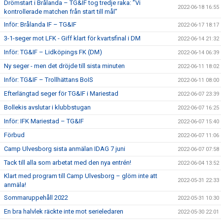
Drömstart i Brålanda – TG&IF tog tredje raka: ”Vi
2022-06-18 16:55
kontrollerade matchen från start till mål”
Inför: Brålanda IF – TG&IF
2022-06-17 18:17
3-1-seger mot LFK - Giff klart för kvartsfinal i DM
2022-06-14 21:32
Inför: TG&IF – Lidköpings FK (DM)
2022-06-14 06:39
Ny seger - men det dröjde till sista minuten
2022-06-11 18:02
Inför: TG&IF – Trollhättans BoIS
2022-06-11 08:00
Efterlängtad seger för TG&IF i Mariestad
2022-06-07 23:39
Bollekis avslutar i klubbstugan
2022-06-07 16:25
Inför: IFK Mariestad – TG&IF
2022-06-07 15:40
Förbud
2022-06-07 11:06
Camp Ulvesborg sista anmälan IDAG 7 juni
2022-06-07 07:58
Tack till alla som arbetat med den nya entrén!
2022-06-04 13:52
Klart med program till Camp Ulvesborg – glöm inte att
2022-05-31 22:33
anmäla!
Sommaruppehåll 2022
2022-05-31 10:30
En bra halvlek räckte inte mot serieledaren
2022-05-30 22:01