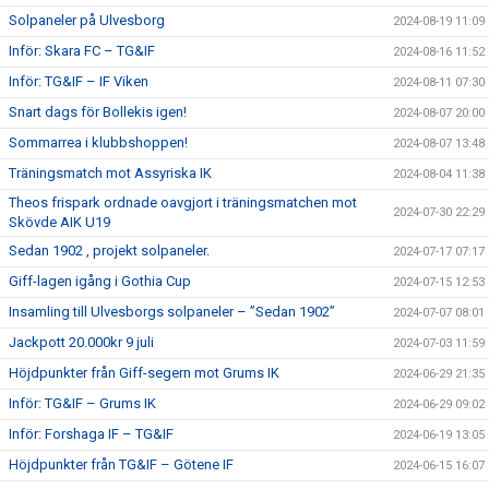
Solpaneler på Ulvesborg
2024-08-19 11:09
Inför: Skara FC – TG&IF
2024-08-16 11:52
Inför: TG&IF – IF Viken
2024-08-11 07:30
Snart dags för Bollekis igen!
2024-08-07 20:00
Sommarrea i klubbshoppen!
2024-08-07 13:48
Träningsmatch mot Assyriska IK
2024-08-04 11:38
Theos frispark ordnade oavgjort i träningsmatchen mot
2024-07-30 22:29
Skövde AIK U19
Sedan 1902 , projekt solpaneler.
2024-07-17 07:17
Giff-lagen igång i Gothia Cup
2024-07-15 12:53
Insamling till Ulvesborgs solpaneler – ”Sedan 1902”
2024-07-07 08:01
Jackpott 20.000kr 9 juli
2024-07-03 11:59
Höjdpunkter från Giff-segern mot Grums IK
2024-06-29 21:35
Inför: TG&IF – Grums IK
2024-06-29 09:02
Inför: Forshaga IF – TG&IF
2024-06-19 13:05
Höjdpunkter från TG&IF – Götene IF
2024-06-15 16:07