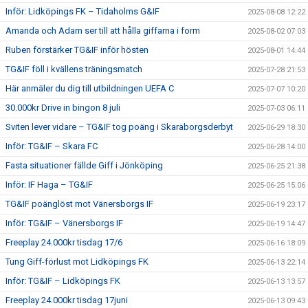
Inför: Lidköpings FK – Tidaholms G&IF
2025-08-08 12:22
Amanda och Adam ser till att hålla giffarna i form
2025-08-02 07:03
Ruben förstärker TG&IF inför hösten
2025-08-01 14:44
TG&IF föll i kvällens träningsmatch
2025-07-28 21:53
Här anmäler du dig till utbildningen UEFA C
2025-07-07 10:20
30.000kr Drive in bingon 8 juli
2025-07-03 06:11
Sviten lever vidare – TG&IF tog poäng i Skaraborgsderbyt
2025-06-29 18:30
Inför: TG&IF – Skara FC
2025-06-28 14:00
Fasta situationer fällde Giff i Jönköping
2025-06-25 21:38
Inför: IF Haga – TG&IF
2025-06-25 15:06
TG&IF poänglöst mot Vänersborgs IF
2025-06-19 23:17
Inför: TG&IF – Vänersborgs IF
2025-06-19 14:47
Freeplay 24.000kr tisdag 17/6
2025-06-16 18:09
Tung Giff-förlust mot Lidköpings FK
2025-06-13 22:14
Inför: TG&IF – Lidköpings FK
2025-06-13 13:57
Freeplay 24.000kr tisdag 17juni
2025-06-13 09:43