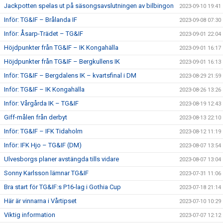
Jackpotten spelas ut på säsongsavslutningen av bilbingon
2023-09-10 19:41
Inför: TG&IF – Brålanda IF
2023-09-08 07:30
Inför: Åsarp-Trädet – TG&IF
2023-09-01 22:04
Höjdpunkter från TG&IF – IK Kongahälla
2023-09-01 16:17
Höjdpunkter från TG&IF – Bergkullens IK
2023-09-01 16:13
Inför: TG&IF – Bergdalens IK – kvartsfinal i DM
2023-08-29 21:59
Inför: TG&IF – IK Kongahälla
2023-08-26 13:26
Inför: Vårgårda IK – TG&IF
2023-08-19 12:43
Giff-målen från derbyt
2023-08-13 22:10
Inför: TG&IF – IFK Tidaholm
2023-08-12 11:19
Inför: IFK Hjo – TG&IF (DM)
2023-08-07 13:54
Ulvesborgs planer avstängda tills vidare
2023-08-07 13:04
Sonny Karlsson lämnar TG&IF
2023-07-31 11:06
Bra start för TG&IF:s P16-lag i Gothia Cup
2023-07-18 21:14
Här är vinnarna i Vårtipset
2023-07-10 10:29
Viktig information
2023-07-07 12:12