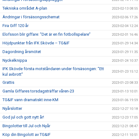
Tekniska området A-plan
2023-02-13 08:55
Ändringar i försäsongsschemat
2023-02-06 17:26
Fira Giff 120 år
2023-02-04 12:24
Elofsson blir giffare: ”Det är en fin fotbollspelare”
2023-02-01 16:46
Höjdpunkter från IFK Skövde – TG&IF
2023-01-29 14:34
Dagordning årsmötet
2023-01-29 11:35
Nyckelknippa
2023-01-24 10:37
IFK Skövde första motståndaren under försäsongen: ”Ett
2023-01-23 15:12
kul avbrott”
Grattis
2023-01-23 08:33
Gamla Giffares torsdagsträffar våren-23
2023-01-13 10:01
TG&IF vann dramatiskt inne-KM
2023-01-06 19:59
Nyårslotter
2022-12-27 10:18
God jul och gott nytt år!
2022-12-23 17:05
Bingolotter till Jul och Nyår
2022-12-21 08:47
Köp din Bingolott av TG&IF
2022-12-11 10:51