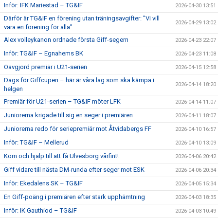
Inför: IFK Mariestad – TG&IF
2026-04-30 13:51
Därför är TG&IF en förening utan träningsavgifter: ”Vi vill
2026-04-29 13:02
vara en förening för alla”
Alex volleykanon ordnade första Giff-segern
2026-04-23 22:07
Inför: TG&IF – Egnahems BK
2026-04-23 11:08
Oavgjord premiär i U21-serien
2026-04-15 12:58
Dags för Giffcupen – här är våra lag som ska kämpa i
2026-04-14 18:20
helgen
Premiär för U21-serien – TG&IF möter LFK
2026-04-14 11:07
Juniorerna krigade till sig en seger i premiären
2026-04-11 18:07
Juniorerna redo för seriepremiär mot Åtvidabergs FF
2026-04-10 16:57
Inför: TG&IF – Mellerud
2026-04-10 13:09
Kom och hjälp till att få Ulvesborg vårfint!
2026-04-06 20:42
Giff vidare till nästa DM-runda efter seger mot ESK
2026-04-06 20:34
Inför: Ekedalens SK – TG&IF
2026-04-05 15:34
En Giff-poäng i premiären efter stark upphämtning
2026-04-03 18:35
Inför: IK Gauthiod – TG&IF
2026-04-03 10:49