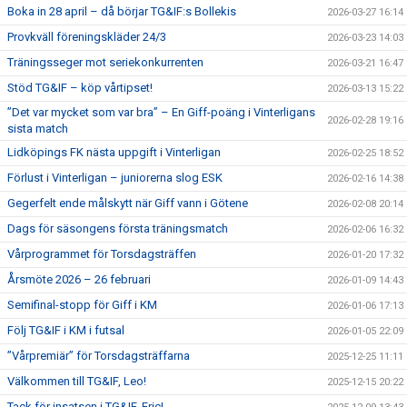
Boka in 28 april – då börjar TG&IF:s Bollekis
2026-03-27 16:14
Provkväll föreningskläder 24/3
2026-03-23 14:03
Träningsseger mot seriekonkurrenten
2026-03-21 16:47
Stöd TG&IF – köp vårtipset!
2026-03-13 15:22
”Det var mycket som var bra” – En Giff-poäng i Vinterligans
2026-02-28 19:16
sista match
Lidköpings FK nästa uppgift i Vinterligan
2026-02-25 18:52
Förlust i Vinterligan – juniorerna slog ESK
2026-02-16 14:38
Gegerfelt ende målskytt när Giff vann i Götene
2026-02-08 20:14
Dags för säsongens första träningsmatch
2026-02-06 16:32
Vårprogrammet för Torsdagsträffen
2026-01-20 17:32
Årsmöte 2026 – 26 februari
2026-01-09 14:43
Semifinal-stopp för Giff i KM
2026-01-06 17:13
Följ TG&IF i KM i futsal
2026-01-05 22:09
”Vårpremiär” för Torsdagsträffarna
2025-12-25 11:11
Välkommen till TG&IF, Leo!
2025-12-15 20:22
Tack för insatsen i TG&IF, Eric!