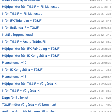
Höjdpunkter från TG&IF – IFK Mariestad
2023-05-27 23:14
Inför: TG&IF – IFK Mariestad
2023-05-26 12:31
Inför: IFK Tidaholm – TG&IF
2023-05-22 13:43
Inför: Brålanda IF – TG&IF
2023-05-18 09:55
Inställd loppmarknad
2023-05-12 17:49
Inför: TG&IF – Åsarp-Trädet FK
2023-05-12 13:59
Höjdpunkter från IFK Falköping – TG&IF
2023-05-08 21:36
Höjdpunkter från IK Kongahälla – TG&IF
2023-05-08 21:28
Planschemat v19
2023-05-08 08:32
Inför: IK Kongahälla – TG&IF
2023-05-07 10:55
Planschemat v18
2023-05-02 08:57
Höjdpunkter från TG&IF – Vårgårda IK
2023-04-29 22:36
Inför: TG&IF – Vårgårda IK
2023-04-28 16:52
Dags för Bollekis!
2023-04-27 15:21
TG&IF möter Vårgårda – Välkommen!
2023-04-27 14:09
Äntligen dags för bilbingo i Ekedalen!
2023-04-26 20:58