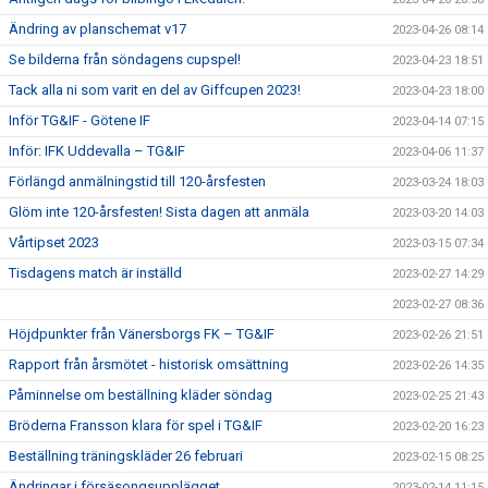
Ändring av planschemat v17
2023-04-26 08:14
Se bilderna från söndagens cupspel!
2023-04-23 18:51
Tack alla ni som varit en del av Giffcupen 2023!
2023-04-23 18:00
Inför TG&IF - Götene IF
2023-04-14 07:15
Inför: IFK Uddevalla – TG&IF
2023-04-06 11:37
Förlängd anmälningstid till 120-årsfesten
2023-03-24 18:03
Glöm inte 120-årsfesten! Sista dagen att anmäla
2023-03-20 14:03
Vårtipset 2023
2023-03-15 07:34
Tisdagens match är inställd
2023-02-27 14:29
2023-02-27 08:36
Höjdpunkter från Vänersborgs FK – TG&IF
2023-02-26 21:51
Rapport från årsmötet - historisk omsättning
2023-02-26 14:35
Påminnelse om beställning kläder söndag
2023-02-25 21:43
Bröderna Fransson klara för spel i TG&IF
2023-02-20 16:23
Beställning träningskläder 26 februari
2023-02-15 08:25
Ändringar i försäsongsupplägget
2023-02-14 11:15