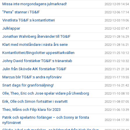
Missa inte morgondagens julmarknad!
2022-12-09 14:54
”Perra” stannar i TG&IF
2022-12-06 17:14
Vinstlista TG&IF:s kontantlotteri
2022-12-03 19:06
Julklappar
2022-12-02 07:47
Jonathan Wahnberg återvänder till TG&IF
2022-11-28 16:29
Klart med motståndare i nästa års serie
2022-11-28 16:21
Kontantlotteri/Bingolotter uppesittarkvällen
2022-11-25 10:12
Johny David förstärker TG&IF:s tränarstab
2022-11-22 10:32
Julin från Skövde AIK förstärker TG&IF
2022-11-21 21:24
Marcus blir TG&IF:s andra nyförvärv
2022-11-17 19:55
Snart dags för granförsäljning!
2022-11-16 21:42
Olle, Theo, Eric och Jose spelar vidare på Ulvesborg
2022-11-10 08:10
Erik, Olle och Simon fortsätter i svartvitt
2022-11-08 07:05
Theo, Måns och Filip klara för 2023
2022-11-06 13:39
Patrik och spelartrio förlänger – och Sonny är första
2022-11-04 17:30
nyförvärvet