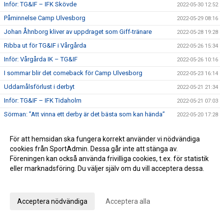
Inför: TG&IF – IFK Skövde
2022-05-30 12:52
Påminnelse Camp Ulvesborg
2022-05-29 08:16
Johan Åhnborg kliver av uppdraget som Giff-tränare
2022-05-28 19:28
Ribba ut för TG&IF i Vårgårda
2022-05-26 15:34
Inför: Vårgårda IK – TG&IF
2022-05-26 10:16
I sommar blir det comeback för Camp Ulvesborg
2022-05-23 16:14
Uddamålsförlust i derbyt
2022-05-21 21:34
Inför: TG&IF – IFK Tidaholm
2022-05-21 07:03
Sörman: ”Att vinna ett derby är det bästa som kan hända”
2022-05-20 17:28
Florians första Tidaholmsderby – ”en kittlande känsla”
2022-05-19 20:35
För att hemsidan ska fungera korrekt använder vi nödvändiga
TG&IF enkelt vidare i DM
2022-05-17 22:04
cookies från SportAdmin. Dessa går inte att stänga av.
Inför: Skultorps IF – TG&IF (DM)
2022-05-17 10:35
Föreningen kan också använda frivilliga cookies, t.ex. för statistik
eller marknadsföring. Du väljer själv om du vill acceptera dessa.
Andra raka för TG&IF – bortavann i Allingsås
2022-05-14 17:50
Anpassa dina val
Lördagens match skjuts upp!
2022-05-06 14:42
Äntligen Bilbingon drar igång – premiär 10 maj!
2022-05-06 13:02
Acceptera nödvändiga
Acceptera alla
Dubbla Giff-segrar i inledningen av U-lagsserien
2022-05-04 16:34