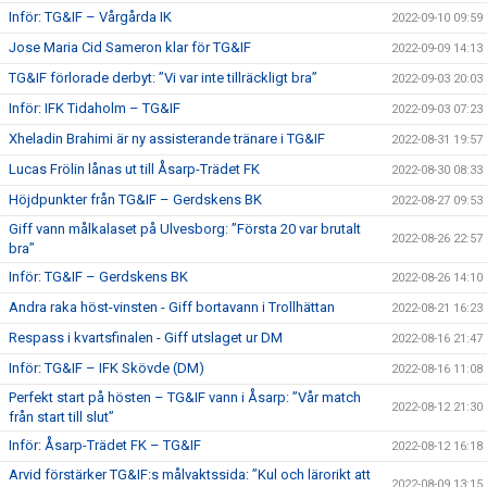
Inför: TG&IF – Vårgårda IK
2022-09-10 09:59
Jose Maria Cid Sameron klar för TG&IF
2022-09-09 14:13
TG&IF förlorade derbyt: ”Vi var inte tillräckligt bra”
2022-09-03 20:03
Inför: IFK Tidaholm – TG&IF
2022-09-03 07:23
Xheladin Brahimi är ny assisterande tränare i TG&IF
2022-08-31 19:57
Lucas Frölin lånas ut till Åsarp-Trädet FK
2022-08-30 08:33
Höjdpunkter från TG&IF – Gerdskens BK
2022-08-27 09:53
Giff vann målkalaset på Ulvesborg: ”Första 20 var brutalt
2022-08-26 22:57
bra”
Inför: TG&IF – Gerdskens BK
2022-08-26 14:10
Andra raka höst-vinsten - Giff bortavann i Trollhättan
2022-08-21 16:23
Respass i kvartsfinalen - Giff utslaget ur DM
2022-08-16 21:47
Inför: TG&IF – IFK Skövde (DM)
2022-08-16 11:08
Perfekt start på hösten – TG&IF vann i Åsarp: ”Vår match
2022-08-12 21:30
från start till slut”
Inför: Åsarp-Trädet FK – TG&IF
2022-08-12 16:18
Arvid förstärker TG&IF:s målvaktssida: ”Kul och lärorikt att
2022-08-09 13:15