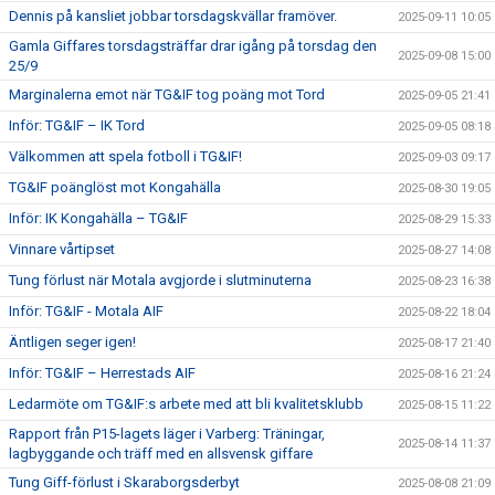
Dennis på kansliet jobbar torsdagskvällar framöver.
2025-09-11 10:05
Gamla Giffares torsdagsträffar drar igång på torsdag den
2025-09-08 15:00
25/9
Marginalerna emot när TG&IF tog poäng mot Tord
2025-09-05 21:41
Inför: TG&IF – IK Tord
2025-09-05 08:18
Välkommen att spela fotboll i TG&IF!
2025-09-03 09:17
TG&IF poänglöst mot Kongahälla
2025-08-30 19:05
Inför: IK Kongahälla – TG&IF
2025-08-29 15:33
Vinnare vårtipset
2025-08-27 14:08
Tung förlust när Motala avgjorde i slutminuterna
2025-08-23 16:38
Inför: TG&IF - Motala AIF
2025-08-22 18:04
Äntligen seger igen!
2025-08-17 21:40
Inför: TG&IF – Herrestads AIF
2025-08-16 21:24
Ledarmöte om TG&IF:s arbete med att bli kvalitetsklubb
2025-08-15 11:22
Rapport från P15-lagets läger i Varberg: Träningar,
2025-08-14 11:37
lagbyggande och träff med en allsvensk giffare
Tung Giff-förlust i Skaraborgsderbyt
2025-08-08 21:09