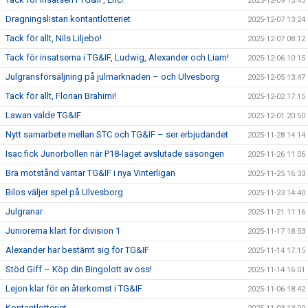
2025-12-09 13:43
Dragningslistan kontantlotteriet
2025-12-07 13:24
Tack för allt, Nils Liljebo!
2025-12-07 08:12
Tack för insatserna i TG&IF, Ludwig, Alexander och Liam!
2025-12-06 10:15
Julgransförsäljning på julmarknaden – och Ulvesborg
2025-12-05 13:47
Tack för allt, Florian Brahimi!
2025-12-02 17:15
Lawan valde TG&IF
2025-12-01 20:50
Nytt samarbete mellan STC och TG&IF – ser erbjudandet
2025-11-28 14:14
Isac fick Junorbollen när P18-laget avslutade säsongen
2025-11-26 11:06
Bra motstånd väntar TG&IF i nya Vinterligan
2025-11-25 16:33
Bilos väljer spel på Ulvesborg
2025-11-23 14:40
Julgranar
2025-11-21 11:16
Juniorerna klart för division 1
2025-11-17 18:53
Alexander har bestämt sig för TG&IF
2025-11-14 17:15
Stöd Giff – Köp din Bingolott av oss!
2025-11-14 16:01
Lejon klar för en återkomst i TG&IF
2025-11-06 18:42
Kontantlotteriet