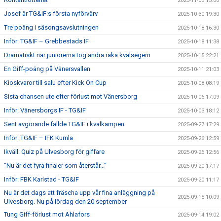
2025-11-03 13:00
Josef är TG&IF:s första nyförvärv
2025-10-30 19:30
Tre poäng i säsongsavslutningen
2025-10-18 16:30
Inför: TG&IF – Grebbestads IF
2025-10-18 11:38
Dramatiskt när juniorerna tog andra raka kvalsegern
2025-10-15 22:21
En Giff-poäng på Vänersvallen
2025-10-11 21:03
Kioskvaror till salu efter Kick On Cup
2025-10-08 08:19
Sista chansen ute efter förlust mot Vänersborg
2025-10-06 17:09
Inför: Vänersborgs IF - TG&IF
2025-10-03 18:12
Sent avgörande fällde TG&IF i kvalkampen
2025-09-27 17:29
Inför: TG&IF – IFK Kumla
2025-09-26 12:59
Ikväll: Quiz på Ulvesborg för giffare
2025-09-26 12:56
”Nu är det fyra finaler som återstår...”
2025-09-20 17:17
Inför: FBK Karlstad - TG&IF
2025-09-20 11:17
Nu är det dags att fräscha upp vår fina anläggning på
2025-09-15 10:09
Ulvesborg. Nu på lördag den 20 september
Tung Giff-förlust mot Ahlafors
2025-09-14 19:02