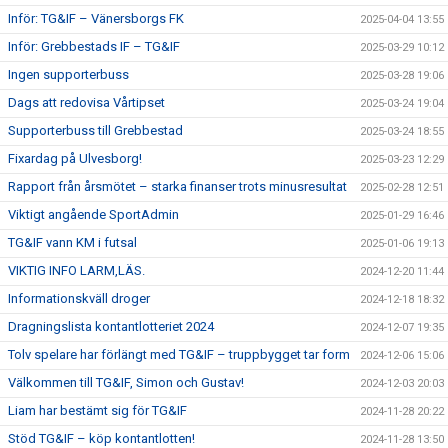
Inför: TG&IF – Vänersborgs FK
2025-04-04 13:55
Inför: Grebbestads IF – TG&IF
2025-03-29 10:12
Ingen supporterbuss
2025-03-28 19:06
Dags att redovisa Vårtipset
2025-03-24 19:04
Supporterbuss till Grebbestad
2025-03-24 18:55
Fixardag på Ulvesborg!
2025-03-23 12:29
Rapport från årsmötet – starka finanser trots minusresultat
2025-02-28 12:51
Viktigt angående SportAdmin
2025-01-29 16:46
TG&IF vann KM i futsal
2025-01-06 19:13
VIKTIG INFO LARM,LÄS.
2024-12-20 11:44
Informationskväll droger
2024-12-18 18:32
Dragningslista kontantlotteriet 2024
2024-12-07 19:35
Tolv spelare har förlängt med TG&IF – truppbygget tar form
2024-12-06 15:06
Välkommen till TG&IF, Simon och Gustav!
2024-12-03 20:03
Liam har bestämt sig för TG&IF
2024-11-28 20:22
Stöd TG&IF – köp kontantlotten!
2024-11-28 13:50