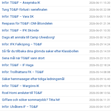
Inför: TG&IF – Assyriska IK
2026-06-11 15:20
Tung TG&IF-förlust i seriefinalen
2026-06-05 22:08
Inför: TG&IF – Vara SK
2026-06-05 11:54
Respass för TG&IF i DM-åttondelen
2026-06-01 21:34
Inför: TG&IF – IFK Skövde
2026-06-01 10:35
Dags att anmäla till Camp Ulvesborg!
2026-05-30 14:23
Inför: IFK Falköping – TG&IF
2026-05-29 14:24
Så får du tillbaka dina glömda saker efter Klassbollen
2026-05-25 14:59
Sena mål när TG&IF vann stort
2026-05-23 15:31
Inför: TG&IF – IF Haga
2026-05-22 18:24
Inför: Trollhättans FK – TG&IF
2026-05-14 08:08
Säker hemmaseger efter tidiga ledningsmål
2026-05-09 16:40
Inför: TG&IF – Wargöns IK
2026-05-09 10:18
Roel Homi ansluter till TG&IF
2026-05-08 13:56
Giffare och söker sommarjobb? Titta hit!
2026-05-06 11:31
Inför: Ulvåkers IF – TG&IF
2026-05-04 15:47