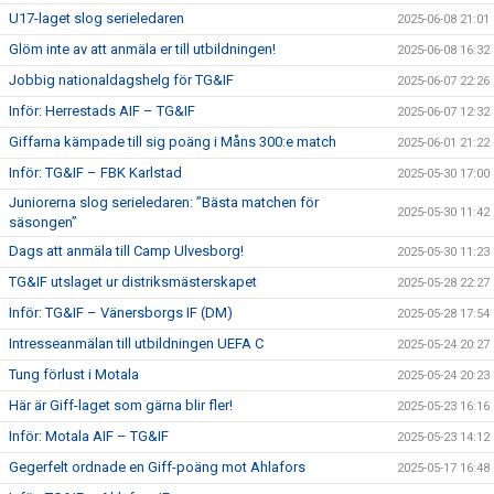
U17-laget slog serieledaren
2025-06-08 21:01
Glöm inte av att anmäla er till utbildningen!
2025-06-08 16:32
Jobbig nationaldagshelg för TG&IF
2025-06-07 22:26
Inför: Herrestads AIF – TG&IF
2025-06-07 12:32
Giffarna kämpade till sig poäng i Måns 300:e match
2025-06-01 21:22
Inför: TG&IF – FBK Karlstad
2025-05-30 17:00
Juniorerna slog serieledaren: ”Bästa matchen för
2025-05-30 11:42
säsongen”
Dags att anmäla till Camp Ulvesborg!
2025-05-30 11:23
TG&IF utslaget ur distriksmästerskapet
2025-05-28 22:27
Inför: TG&IF – Vänersborgs IF (DM)
2025-05-28 17:54
Intresseanmälan till utbildningen UEFA C
2025-05-24 20:27
Tung förlust i Motala
2025-05-24 20:23
Här är Giff-laget som gärna blir fler!
2025-05-23 16:16
Inför: Motala AIF – TG&IF
2025-05-23 14:12
Gegerfelt ordnade en Giff-poäng mot Ahlafors
2025-05-17 16:48