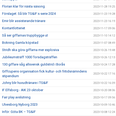
Florian klar för nästa säsong
2023-11-28 19:25
Förslaget: Så blir TG&IF:s serie 2024
2023-11-23 19:28
Emir blir assisterande tränare
2023-11-23 16:19
Kontantlotteriet
2023-11-17 09:06
Så ser giffarnas truppbygge ut
2023-11-10 14:12
Bokning Gamla köpstad
2023-11-07 08:49
Stridh ska göra giffarna mer explosiva
2023-10-26 19:48
Jubileumsträff 1000 Torsdagsträffen
2023-10-26 12:13
130 giffare såg allsvensk guldstrid i Borås
2023-10-24 17:28
Giffcupens organisation fick kultur- och fritidsnämndens
2023-10-22 17:16
stipendium
Johny blir huvudtränare i TG&IF
2023-10-22 16:09
IF Elfsborg - AIK 23 oktober
2023-10-20 08:06
Fair play avslutning
2023-10-17 09:56
Ulvesborg Nyborg 2023
2023-10-09 10:46
Inför: Göta BK – TG&IF
2023-10-08 12:24