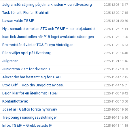
Julgransförsäljning på julmarknaden – och Ulvesborg
2025-12-05 13:47
Tack för allt, Florian Brahimi!
2025-12-02 17:15
Lawan valde TG&IF
2025-12-01 20:50
Nytt samarbete mellan STC och TG&IF – ser erbjudandet
2025-11-28 14:14
Isac fick Junorbollen när P18-laget avslutade säsongen
2025-11-26 11:06
Bra motstånd väntar TG&IF i nya Vinterligan
2025-11-25 16:33
Bilos väljer spel på Ulvesborg
2025-11-23 14:40
Julgranar
2025-11-21 11:16
Juniorerna klart för division 1
2025-11-17 18:53
Alexander har bestämt sig för TG&IF
2025-11-14 17:15
Stöd Giff – Köp din Bingolott av oss!
2025-11-14 16:01
Lejon klar för en återkomst i TG&IF
2025-11-06 18:42
Kontantlotteriet
2025-11-03 13:00
Josef är TG&IF:s första nyförvärv
2025-10-30 19:30
Tre poäng i säsongsavslutningen
2025-10-18 16:30
Inför: TG&IF – Grebbestads IF
2025-10-18 11:38