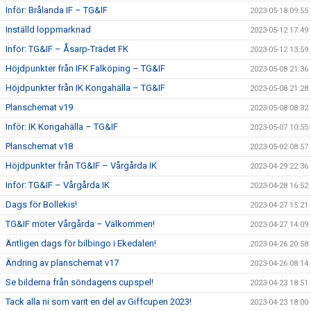
Inför: Brålanda IF – TG&IF
2023-05-18 09:55
Inställd loppmarknad
2023-05-12 17:49
Inför: TG&IF – Åsarp-Trädet FK
2023-05-12 13:59
Höjdpunkter från IFK Falköping – TG&IF
2023-05-08 21:36
Höjdpunkter från IK Kongahälla – TG&IF
2023-05-08 21:28
Planschemat v19
2023-05-08 08:32
Inför: IK Kongahälla – TG&IF
2023-05-07 10:55
Planschemat v18
2023-05-02 08:57
Höjdpunkter från TG&IF – Vårgårda IK
2023-04-29 22:36
Inför: TG&IF – Vårgårda IK
2023-04-28 16:52
Dags för Bollekis!
2023-04-27 15:21
TG&IF möter Vårgårda – Välkommen!
2023-04-27 14:09
Äntligen dags för bilbingo i Ekedalen!
2023-04-26 20:58
Ändring av planschemat v17
2023-04-26 08:14
Se bilderna från söndagens cupspel!
2023-04-23 18:51
Tack alla ni som varit en del av Giffcupen 2023!
2023-04-23 18:00