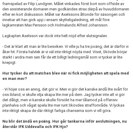
framspelad av Filip Lundgren. Målet vinkades först bort som offside av
den assisterande domaren men godkändes strax därpå av huvuddomaren
efter en kort diskussion. Målet var Axelssons åttonde för säsongen och
innebar att han gick upp i ensam skytteligaledning, ett mål före
lagkamraten Max Persson och Holmalunds Alfred Johansson.
Lagkapten Axelsson var dock inte helt nöjd efter slutsignalen.
- Det är klart att man är lite besviken. Vi ville ju ha tre poäng, det är därför vi
åker hit. Första halvlek är vi väl inte riktigt nöjda med. Visst, Skövde börjar
starkt i andra men sen får de ett billigt ledningsmål som vi tycker är lite
knepigt.
Hur tycker du att matchen blev när ni fick möjligheten att spela med
en man mer?
- Vi höjer oss en aning, det gör vi. Men vi gör det kanske ändå lite svårt för
oss ibland, vi skulle vilja skapa lite mer på dem. Jag tycker inte att vi gör
det dåligt, men vi kanske skulle försökt ha mer tålamod på offensiv
planhalva och vågat spela lite mer runt Skövdes straffområde. Vi lyckas
inte riktigt skapa de där riktigt farliga chanserna som vi vill göra.
Nu blir det ändå en poäng. Hur går tankarna inför avslutningen, nu
återstår IFK Uddevalla och IFK Hjo?