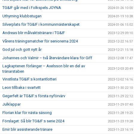
TG&IF går med i Folkspels JOYNA
2024-01-26 10:00
Uthyrning klubbstugan
2024-01-19 10:38
Silverplats för TG&IF i kommunmästerskapet
2024-01-06 15:02
Andreas blir målvaktstränare i TG&IF
2023-12-29 09:10
Vårens träningsmatcher för seniorerna 2024
2023-12-22 16:57
God jul och gott nytt år
2023-12-21 15:18
Johannes och Valmir – två återvändare klara för Giff
2023-12-08 17:47
Lagkaptenen förlänger – Axelsson blir en del av
2023-12-03 20:49
tränarstaben
Vinstlista TG&IF:s kontantlotteri
2023-12-02 16:16
Leon tillbaka i svartvitt
2023-11-30 22:10
Gegerfelt är TG&IF:s första nyförvärv
2023-11-29 22:12
Julklappar
2023-11-29 07:40
Florian klar för nästa säsong
2023-11-28 19:25
Förslaget: Så blir TG&IF:s serie 2024
2023-11-23 19:28
Emir blir assisterande tränare
2023-11-23 16:19