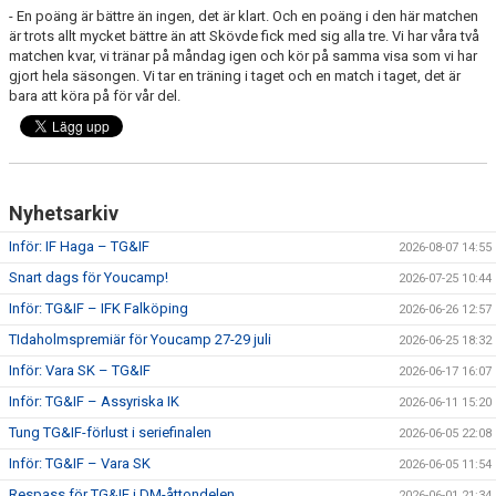
- En poäng är bättre än ingen, det är klart. Och en poäng i den här matchen
är trots allt mycket bättre än att Skövde fick med sig alla tre. Vi har våra två
matchen kvar, vi tränar på måndag igen och kör på samma visa som vi har
gjort hela säsongen. Vi tar en träning i taget och en match i taget, det är
bara att köra på för vår del.
Nyhetsarkiv
Inför: IF Haga – TG&IF
2026-08-07 14:55
Snart dags för Youcamp!
2026-07-25 10:44
Inför: TG&IF – IFK Falköping
2026-06-26 12:57
TIdaholmspremiär för Youcamp 27-29 juli
2026-06-25 18:32
Inför: Vara SK – TG&IF
2026-06-17 16:07
Inför: TG&IF – Assyriska IK
2026-06-11 15:20
Tung TG&IF-förlust i seriefinalen
2026-06-05 22:08
Inför: TG&IF – Vara SK
2026-06-05 11:54
Respass för TG&IF i DM-åttondelen
2026-06-01 21:34