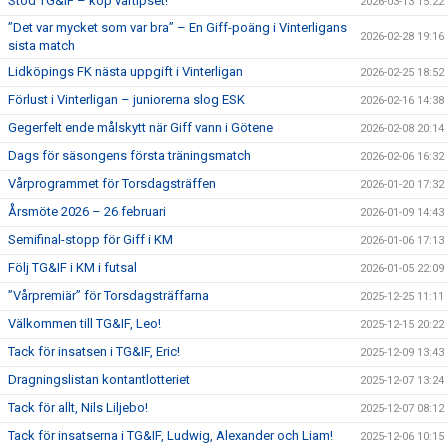
Stöd TG&IF – köp vårtipset!
2026-03-13 15:22
”Det var mycket som var bra” – En Giff-poäng i Vinterligans
2026-02-28 19:16
sista match
Lidköpings FK nästa uppgift i Vinterligan
2026-02-25 18:52
Förlust i Vinterligan – juniorerna slog ESK
2026-02-16 14:38
Gegerfelt ende målskytt när Giff vann i Götene
2026-02-08 20:14
Dags för säsongens första träningsmatch
2026-02-06 16:32
Vårprogrammet för Torsdagsträffen
2026-01-20 17:32
Årsmöte 2026 – 26 februari
2026-01-09 14:43
Semifinal-stopp för Giff i KM
2026-01-06 17:13
Följ TG&IF i KM i futsal
2026-01-05 22:09
”Vårpremiär” för Torsdagsträffarna
2025-12-25 11:11
Välkommen till TG&IF, Leo!
2025-12-15 20:22
Tack för insatsen i TG&IF, Eric!
2025-12-09 13:43
Dragningslistan kontantlotteriet
2025-12-07 13:24
Tack för allt, Nils Liljebo!
2025-12-07 08:12
Tack för insatserna i TG&IF, Ludwig, Alexander och Liam!
2025-12-06 10:15