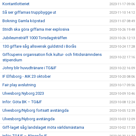
Kontantlotteriet
2023-11-17 09:06
Så ser giffarnas truppbygge ut
2023-11-10 14:12
Bokning Gamla köpstad
2023-11-07 08:49
Stridh ska göra giffarna mer explosiva
2023-10-26 19:48
Jubileumsträff 1000 Torsdagsträffen
2023-10-26 12:13
130 giffare såg allsvensk guldstrid i Borås
2023-10-24 17:28
Giffcupens organisation fick kultur- och fritidsnämndens
2023-10-22 17:16
stipendium
Johny blir huvudtränare i TG&IF
2023-10-22 16:09
IF Elfsborg - AIK 23 oktober
2023-10-20 08:06
Fair play avslutning
2023-10-17 09:56
Ulvesborg Nyborg 2023
2023-10-09 10:46
Inför: Göta BK – TG&IF
2023-10-08 12:24
Ulvesborg/Nyborg fortsatt avstängda
2023-10-05 12:39
Ulvesborg/Nyborg avstängda
2023-10-03 12:09
Giff-laget såg landslaget möta världsmästarna
2023-10-02 17:33
Inför: TG&IF – Alingsås IF