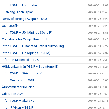
Inför: TG&IF – IFK Tidaholm
2024-05-31 19:02
Justering B och C-plan
2024-05-30 09:45
Derby på lördag | Avspark 15.00
2024-05-29 15:22
OS 1980 film
2024-05-24 10:26
Inför: TG&IF – Jönköpings Södra IF
2024-05-21 18:56
Comeback för Camp Ulvesborg!
2024-05-21 18:40
Inför: TG&IF – IF Karlstad Fotbollsutveckling
2024-05-18 17:22
Inför: TG&IF – Lidköpings FK (DM)
2024-05-14 14:32
Inför: IFK Mariestad – TG&IF
2024-05-09 12:30
Höjdpunkter från TG&IF – Strömtorps IK
2024-05-05 16:27
Inför: TG&IF – Strömtorps IK
2024-05-03 21:14
Inför: Grums IK – TG&IF
2024-05-01 10:00
Årspremiär för Bollekis
2024-04-30 10:03
Giffcupen 2024
2024-04-29 11:56
Inför: TG&IF – Skara FC
2024-04-23 20:16
Inför: IF Viken – TG&IF
2024-04-20 19:14