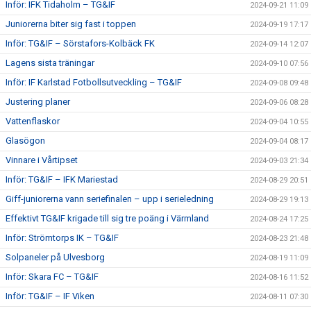
Inför: IFK Tidaholm – TG&IF
2024-09-21 11:09
Juniorerna biter sig fast i toppen
2024-09-19 17:17
Inför: TG&IF – Sörstafors-Kolbäck FK
2024-09-14 12:07
Lagens sista träningar
2024-09-10 07:56
Inför: IF Karlstad Fotbollsutveckling – TG&IF
2024-09-08 09:48
Justering planer
2024-09-06 08:28
Vattenflaskor
2024-09-04 10:55
Glasögon
2024-09-04 08:17
Vinnare i Vårtipset
2024-09-03 21:34
Inför: TG&IF – IFK Mariestad
2024-08-29 20:51
Giff-juniorerna vann seriefinalen – upp i serieledning
2024-08-29 19:13
Effektivt TG&IF krigade till sig tre poäng i Värmland
2024-08-24 17:25
Inför: Strömtorps IK – TG&IF
2024-08-23 21:48
Solpaneler på Ulvesborg
2024-08-19 11:09
Inför: Skara FC – TG&IF
2024-08-16 11:52
Inför: TG&IF – IF Viken
2024-08-11 07:30