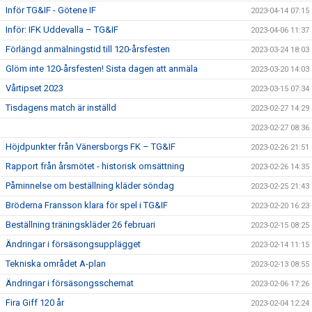
Inför TG&IF - Götene IF
2023-04-14 07:15
Inför: IFK Uddevalla – TG&IF
2023-04-06 11:37
Förlängd anmälningstid till 120-årsfesten
2023-03-24 18:03
Glöm inte 120-årsfesten! Sista dagen att anmäla
2023-03-20 14:03
Vårtipset 2023
2023-03-15 07:34
Tisdagens match är inställd
2023-02-27 14:29
2023-02-27 08:36
Höjdpunkter från Vänersborgs FK – TG&IF
2023-02-26 21:51
Rapport från årsmötet - historisk omsättning
2023-02-26 14:35
Påminnelse om beställning kläder söndag
2023-02-25 21:43
Bröderna Fransson klara för spel i TG&IF
2023-02-20 16:23
Beställning träningskläder 26 februari
2023-02-15 08:25
Ändringar i försäsongsupplägget
2023-02-14 11:15
Tekniska området A-plan
2023-02-13 08:55
Ändringar i försäsongsschemat
2023-02-06 17:26
Fira Giff 120 år
2023-02-04 12:24