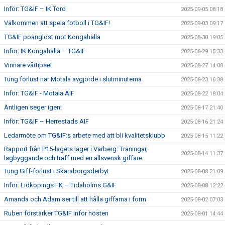
Inför: TG&IF – IK Tord
2025-09-05 08:18
Välkommen att spela fotboll i TG&IF!
2025-09-03 09:17
TG&IF poänglöst mot Kongahälla
2025-08-30 19:05
Inför: IK Kongahälla – TG&IF
2025-08-29 15:33
Vinnare vårtipset
2025-08-27 14:08
Tung förlust när Motala avgjorde i slutminuterna
2025-08-23 16:38
Inför: TG&IF - Motala AIF
2025-08-22 18:04
Äntligen seger igen!
2025-08-17 21:40
Inför: TG&IF – Herrestads AIF
2025-08-16 21:24
Ledarmöte om TG&IF:s arbete med att bli kvalitetsklubb
2025-08-15 11:22
Rapport från P15-lagets läger i Varberg: Träningar,
2025-08-14 11:37
lagbyggande och träff med en allsvensk giffare
Tung Giff-förlust i Skaraborgsderbyt
2025-08-08 21:09
Inför: Lidköpings FK – Tidaholms G&IF
2025-08-08 12:22
Amanda och Adam ser till att hålla giffarna i form
2025-08-02 07:03
Ruben förstärker TG&IF inför hösten
2025-08-01 14:44