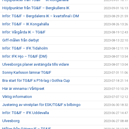
2023-09-01 16:17
Höjdpunkter från TG&IF – Bergkullens IK
2023-09-01 16:13
Inför: TG&IF – Bergdalens IK – kvartsfinal i DM
2023-08-29 21:59
Inför: TG&IF – IK Kongahälla
2023-08-26 13:26
Inför: Vårgårda IK – TG&IF
2023-08-19 12:43
Giff-målen från derbyt
2023-08-13 22:10
Inför: TG&IF – IFK Tidaholm
2023-08-12 11:19
Inför: IFK Hjo – TG&IF (DM)
2023-08-07 13:54
Ulvesborgs planer avstängda tills vidare
2023-08-07 13:04
Sonny Karlsson lämnar TG&IF
2023-07-31 11:06
Bra start för TG&IF:s P16-lag i Gothia Cup
2023-07-18 21:14
Här är vinnarna i Vårtipset
2023-07-10 10:29
Viktig information
2023-07-07 12:12
Justering av vinstplan för ESK/TG&IF:s bilbingo
2023-06-30 18:32
Inför: TG&IF – IFK Uddevalla
2023-06-27 14:47
Ulvesborg
2023-06-27 08:48
Målen från Götene IF – TG&IF