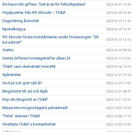
Elofsson blir giffare: ”Det är en fin fotbollspelare”
2023-02-01 16:46
Höjdpunkter från IFK Skövde – TG&IF
2023-01-29 14:34
Dagordning årsmötet
2023-01-29 11:35
Nyckelknippa
2023-01-24 10:37
IFK Skövde första motståndaren under försäsongen: ”Ett
2023-01-23 15:12
kul avbrott”
Grattis
2023-01-23 08:33
Gamla Giffares torsdagsträffar våren-23
2023-01-13 10:01
TG&IF vann dramatiskt inne-KM
2023-01-06 19:59
Nyårslotter
2022-12-27 10:18
God jul och gott nytt år!
2022-12-23 17:05
Bingolotter till Jul och Nyår
2022-12-21 08:47
Köp din Bingolott av TG&IF
2022-12-11 10:51
Missa inte morgondagens julmarknad!
2022-12-09 14:54
”Perra” stannar i TG&IF
2022-12-06 17:14
Vinstlista TG&IF:s kontantlotteri
2022-12-03 19:06