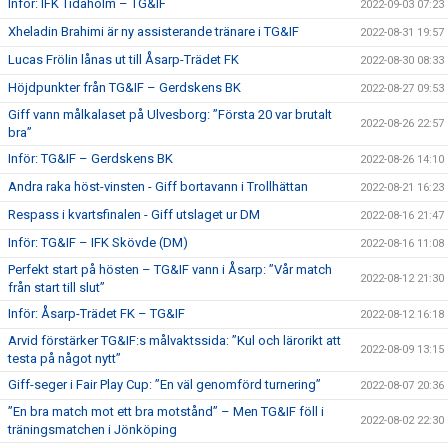
Inför: IFK Tidaholm – TG&IF
2022-09-03 07:23
Xheladin Brahimi är ny assisterande tränare i TG&IF
2022-08-31 19:57
Lucas Frölin lånas ut till Åsarp-Trädet FK
2022-08-30 08:33
Höjdpunkter från TG&IF – Gerdskens BK
2022-08-27 09:53
Giff vann målkalaset på Ulvesborg: ”Första 20 var brutalt
2022-08-26 22:57
bra”
Inför: TG&IF – Gerdskens BK
2022-08-26 14:10
Andra raka höst-vinsten - Giff bortavann i Trollhättan
2022-08-21 16:23
Respass i kvartsfinalen - Giff utslaget ur DM
2022-08-16 21:47
Inför: TG&IF – IFK Skövde (DM)
2022-08-16 11:08
Perfekt start på hösten – TG&IF vann i Åsarp: ”Vår match
2022-08-12 21:30
från start till slut”
Inför: Åsarp-Trädet FK – TG&IF
2022-08-12 16:18
Arvid förstärker TG&IF:s målvaktssida: ”Kul och lärorikt att
2022-08-09 13:15
testa på något nytt”
Giff-seger i Fair Play Cup: ”En väl genomförd turnering”
2022-08-07 20:36
”En bra match mot ett bra motstånd” – Men TG&IF föll i
2022-08-02 22:30
träningsmatchen i Jönköping