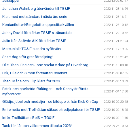
Julklappar
2022-12-02 07:47
Jonathan Wahnberg återvänder till TG&IF
2022-11-28 16:29
Klart med motståndare i nästa års serie
2022-11-28 16:21
Kontantlotteri/Bingolotter uppesittarkvällen
2022-11-25 10:12
Johny David förstärker TG&IF:s tränarstab
2022-11-22 10:32
Julin från Skövde AIK förstärker TG&IF
2022-11-21 21:24
Marcus blir TG&IF:s andra nyförvärv
2022-11-17 19:55
Snart dags för granförsäljning!
2022-11-16 21:42
Olle, Theo, Eric och Jose spelar vidare på Ulvesborg
2022-11-10 08:10
Erik, Olle och Simon fortsätter i svartvitt
2022-11-08 07:05
Theo, Måns och Filip klara för 2023
2022-11-06 13:39
Patrik och spelartrio förlänger – och Sonny är första
2022-11-04 17:30
nyförvärvet
Glädje, jubel och medaljer - se bildspelet från Kick On Cup
2022-10-02 20:48
En femetta mot Trollhättan säkrade tredjeplatsen för TG&IF
2022-10-02 18:25
Inför: Trollhättans BoIS – TG&IF
2022-10-02 11:40
Tack för i år och välkommen tillbaka 2023!
2022-09-28 10:53