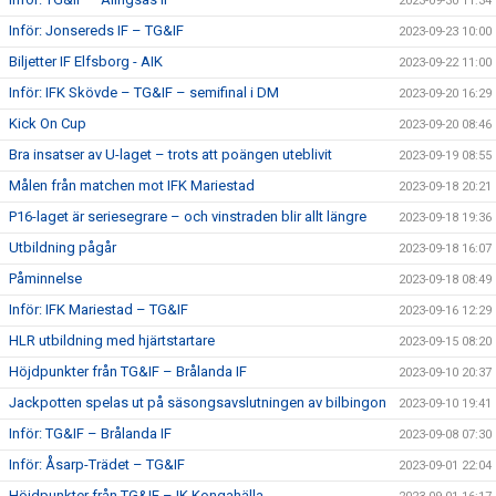
2023-09-30 11:34
Inför: Jonsereds IF – TG&IF
2023-09-23 10:00
Biljetter IF Elfsborg - AIK
2023-09-22 11:00
Inför: IFK Skövde – TG&IF – semifinal i DM
2023-09-20 16:29
Kick On Cup
2023-09-20 08:46
Bra insatser av U-laget – trots att poängen uteblivit
2023-09-19 08:55
Målen från matchen mot IFK Mariestad
2023-09-18 20:21
P16-laget är seriesegrare – och vinstraden blir allt längre
2023-09-18 19:36
Utbildning pågår
2023-09-18 16:07
Påminnelse
2023-09-18 08:49
Inför: IFK Mariestad – TG&IF
2023-09-16 12:29
HLR utbildning med hjärtstartare
2023-09-15 08:20
Höjdpunkter från TG&IF – Brålanda IF
2023-09-10 20:37
Jackpotten spelas ut på säsongsavslutningen av bilbingon
2023-09-10 19:41
Inför: TG&IF – Brålanda IF
2023-09-08 07:30
Inför: Åsarp-Trädet – TG&IF
2023-09-01 22:04
Höjdpunkter från TG&IF – IK Kongahälla