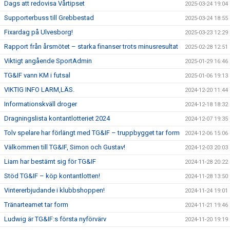
Dags att redovisa Vårtipset
2025-03-24 19:04
Supporterbuss till Grebbestad
2025-03-24 18:55
Fixardag på Ulvesborg!
2025-03-23 12:29
Rapport från årsmötet – starka finanser trots minusresultat
2025-02-28 12:51
Viktigt angående SportAdmin
2025-01-29 16:46
TG&IF vann KM i futsal
2025-01-06 19:13
VIKTIG INFO LARM,LÄS.
2024-12-20 11:44
Informationskväll droger
2024-12-18 18:32
Dragningslista kontantlotteriet 2024
2024-12-07 19:35
Tolv spelare har förlängt med TG&IF – truppbygget tar form
2024-12-06 15:06
Välkommen till TG&IF, Simon och Gustav!
2024-12-03 20:03
Liam har bestämt sig för TG&IF
2024-11-28 20:22
Stöd TG&IF – köp kontantlotten!
2024-11-28 13:50
Vintererbjudande i klubbshoppen!
2024-11-24 19:01
Tränarteamet tar form
2024-11-21 19:46
Ludwig är TG&IF:s första nyförvärv
2024-11-20 19:19