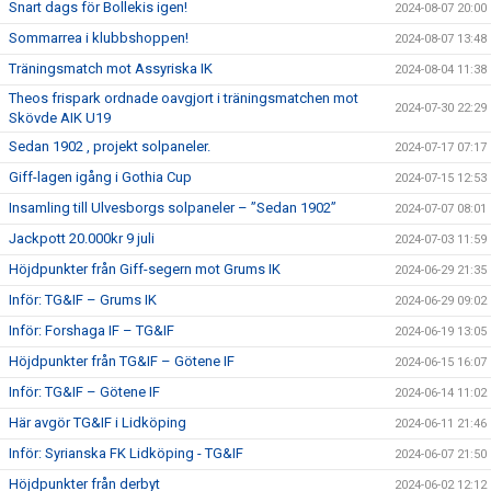
Snart dags för Bollekis igen!
2024-08-07 20:00
Sommarrea i klubbshoppen!
2024-08-07 13:48
Träningsmatch mot Assyriska IK
2024-08-04 11:38
Theos frispark ordnade oavgjort i träningsmatchen mot
2024-07-30 22:29
Skövde AIK U19
Sedan 1902 , projekt solpaneler.
2024-07-17 07:17
Giff-lagen igång i Gothia Cup
2024-07-15 12:53
Insamling till Ulvesborgs solpaneler – ”Sedan 1902”
2024-07-07 08:01
Jackpott 20.000kr 9 juli
2024-07-03 11:59
Höjdpunkter från Giff-segern mot Grums IK
2024-06-29 21:35
Inför: TG&IF – Grums IK
2024-06-29 09:02
Inför: Forshaga IF – TG&IF
2024-06-19 13:05
Höjdpunkter från TG&IF – Götene IF
2024-06-15 16:07
Inför: TG&IF – Götene IF
2024-06-14 11:02
Här avgör TG&IF i Lidköping
2024-06-11 21:46
Inför: Syrianska FK Lidköping - TG&IF
2024-06-07 21:50
Höjdpunkter från derbyt
2024-06-02 12:12