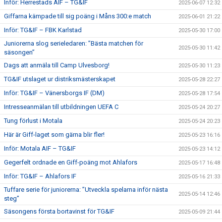
Inför: Herrestads AIF – TG&IF
2025-06-07 12:32
Giffarna kämpade till sig poäng i Måns 300:e match
2025-06-01 21:22
Inför: TG&IF – FBK Karlstad
2025-05-30 17:00
Juniorerna slog serieledaren: ”Bästa matchen för
2025-05-30 11:42
säsongen”
Dags att anmäla till Camp Ulvesborg!
2025-05-30 11:23
TG&IF utslaget ur distriksmästerskapet
2025-05-28 22:27
Inför: TG&IF – Vänersborgs IF (DM)
2025-05-28 17:54
Intresseanmälan till utbildningen UEFA C
2025-05-24 20:27
Tung förlust i Motala
2025-05-24 20:23
Här är Giff-laget som gärna blir fler!
2025-05-23 16:16
Inför: Motala AIF – TG&IF
2025-05-23 14:12
Gegerfelt ordnade en Giff-poäng mot Ahlafors
2025-05-17 16:48
Inför: TG&IF – Ahlafors IF
2025-05-16 21:33
Tuffare serie för juniorerna: ”Utveckla spelarna inför nästa
2025-05-14 12:46
steg”
Säsongens första bortavinst för TG&IF
2025-05-09 21:44