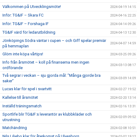
Välkommen på Utvecklingsmöte!
2024-04-19 14:15
Inför: TG&IF – Skara FC
2024-04-16 22:25
Inför: TG&IF – Forshaga IF
2024-04-14 09:26
TG&IF värd för ledarutbildning
2024-04-13 12:30
Jönköpings Södra väntar i cupen – och Giff spelar premiär
2024-04-07 14:59
på hemmaplan
Glöm inte köpa vårtips!
2024-03-25 09:26
Info från årsmötet – koll på finanserna men ingen
2024-03-13 08:17
ordförande
Två segrar i veckan – sju gjorda mål: ”Många gjorde bra
2024-03-09 14:09
saker”
Lucas klar för spel i svartvitt
2024-02-27 19:52
Kallelse till årsmötet
2024-02-20 13:14
Inställd träningsmatch
2024-02-16 13:31
Sportlife blir TG&IF:s leverantör av klubbkläder och
2024-02-09 09:52
utrustning
Matchändring
2024-02-08 10:51
Nils Liljebo klar för återkomst på Ulvesborg
2024-02-02 19:12