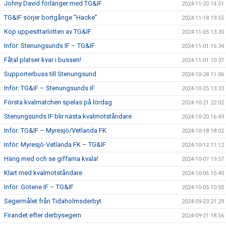
Johny David förlänger med TG&IF
2024-11-20 14:51
TG&IF sörjer bortgånge ”Hacke”
2024-11-18 19:55
Köp uppesittarlotten av TG&IF
2024-11-05 13:30
Inför: Stenungsunds IF – TG&IF
2024-11-01 16:34
Fåtal platser kvar i bussen!
2024-11-01 10:37
Supporterbuss till Stenungsund
2024-10-28 11:06
Inför: TG&IF – Stenungsunds IF
2024-10-25 13:33
Första kvalmatchen spelas på lördag
2024-10-21 22:02
Stenungsunds IF blir nästa kvalmotståndare
2024-10-20 16:49
Inför: TG&IF – Myresjö/Vetlanda FK
2024-10-18 18:02
Inför: Myresjö-Vetlanda FK – TG&IF
2024-10-12 11:12
Häng med och se giffarna kvala!
2024-10-07 19:57
Klart med kvalmotståndare
2024-10-06 15:40
Inför: Götene IF – TG&IF
2024-10-05 10:50
Segermålet från Tidaholmsderbyt
2024-09-23 21:29
Firandet efter derbysegern
2024-09-21 18:56