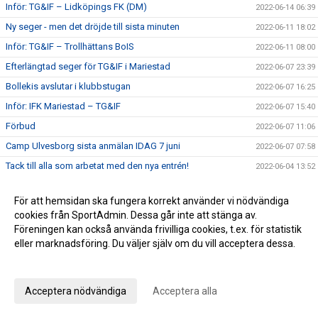
Inför: TG&IF – Lidköpings FK (DM)
2022-06-14 06:39
Ny seger - men det dröjde till sista minuten
2022-06-11 18:02
Inför: TG&IF – Trollhättans BoIS
2022-06-11 08:00
Efterlängtad seger för TG&IF i Mariestad
2022-06-07 23:39
Bollekis avslutar i klubbstugan
2022-06-07 16:25
Inför: IFK Mariestad – TG&IF
2022-06-07 15:40
Förbud
2022-06-07 11:06
Camp Ulvesborg sista anmälan IDAG 7 juni
2022-06-07 07:58
Tack till alla som arbetat med den nya entrén!
2022-06-04 13:52
Klart med program till Camp Ulvesborg – glöm inte att
2022-05-31 22:33
anmäla!
För att hemsidan ska fungera korrekt använder vi nödvändiga
cookies från SportAdmin. Dessa går inte att stänga av.
Sommaruppehåll 2022
2022-05-31 10:30
Föreningen kan också använda frivilliga cookies, t.ex. för statistik
En bra halvlek räckte inte mot serieledaren
2022-05-30 22:01
eller marknadsföring. Du väljer själv om du vill acceptera dessa.
Inför: TG&IF – IFK Skövde
2022-05-30 12:52
Anpassa dina val
Påminnelse Camp Ulvesborg
2022-05-29 08:16
Acceptera nödvändiga
Acceptera alla
Johan Åhnborg kliver av uppdraget som Giff-tränare
2022-05-28 19:28
Ribba ut för TG&IF i Vårgårda
2022-05-26 15:34