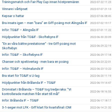
Träningsmatch och Fair Play Cup innan höstpremiären
2022-07-22 11:23
Vinnare i vårtipset
2022-07-07 21:13
Kepsar o hattar
2022-07-06 08:45
Bra insats igen – men ”bara” en Giff-poäng mot Alingsås IF
2022-07-02 19:17
Inför: TG&IF – Alingsås IF
2022-07-01 11:22
Höjdpunkter från TG&IF - Skoftebyns IF
2022-06-30 20:09
"En av våra bättre prestationer" - tre Giff-poäng mot
2022-06-29 22:19
Skoftebyn
Inför: TG&IF – Skoftebyns IF
2022-06-29 17:18
Chanser och spelövertag - men bara en poäng
2022-06-23 22:01
Inför: TG&IF – Holmalunds IF
2022-06-23 13:22
Bra start för TG&IF:s U-lag
2022-06-20 11:19
Höjdpunkter från Brålanda IF – TG&IF
2022-06-19 14:47
Drömstart i Brålanda – TG&IF tog tredje raka: ”Vi
2022-06-18 16:55
kontrollerade matchen från start till mål”
Inför: Brålanda IF – TG&IF
2022-06-17 18:17
3-1-seger mot LFK - Giff klart för kvartsfinal i DM
2022-06-14 21:32