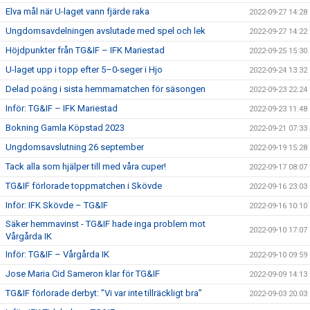
Elva mål när U-laget vann fjärde raka
2022-09-27 14:28
Ungdomsavdelningen avslutade med spel och lek
2022-09-27 14:22
Höjdpunkter från TG&IF – IFK Mariestad
2022-09-25 15:30
U-laget upp i topp efter 5–0-seger i Hjo
2022-09-24 13:32
Delad poäng i sista hemmamatchen för säsongen
2022-09-23 22:24
Inför: TG&IF – IFK Mariestad
2022-09-23 11:48
Bokning Gamla Köpstad 2023
2022-09-21 07:33
Ungdomsavslutning 26 september
2022-09-19 15:28
Tack alla som hjälper till med våra cuper!
2022-09-17 08:07
TG&IF förlorade toppmatchen i Skövde
2022-09-16 23:03
Inför: IFK Skövde – TG&IF
2022-09-16 10:10
Säker hemmavinst - TG&IF hade inga problem mot
2022-09-10 17:07
Vårgårda IK
Inför: TG&IF – Vårgårda IK
2022-09-10 09:59
Jose Maria Cid Sameron klar för TG&IF
2022-09-09 14:13
TG&IF förlorade derbyt: ”Vi var inte tillräckligt bra”
2022-09-03 20:03