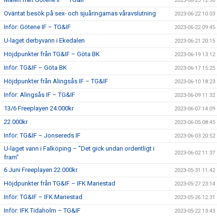
2023-06-23 12:30
Oväntat besök på sex- och sjuåringarnas våravslutning
2023-06-22 10:03
Inför: Götene IF – TG&IF
2023-06-22 09:45
U-laget derbyvann i Ekedalen
2023-06-21 20:15
Höjdpunkter från TG&IF – Göta BK
2023-06-19 13:12
Inför: TG&IF – Göta BK
2023-06-17 15:25
Höjdpunkter från Alingsås IF – TG&IF
2023-06-10 18:23
Inför: Alingsås IF – TG&IF
2023-06-09 11:32
13/6 Freeplayen 24.000kr
2023-06-07 14:09
22.000kr
2023-06-05 08:45
Inför: TG&IF – Jonsereds IF
2023-06-03 20:52
U-laget vann i Falköping – ”Det gick undan ordentligt i
2023-06-02 11:37
fram”
6 Juni Freeplayen 22.000kr
2023-05-31 11:42
Höjdpunkter från TG&IF – IFK Mariestad
2023-05-27 23:14
Inför: TG&IF – IFK Mariestad
2023-05-26 12:31
Inför: IFK Tidaholm – TG&IF
2023-05-22 13:43