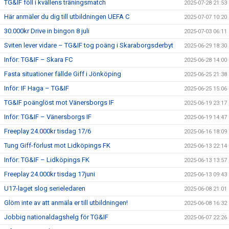
TG&IF föll i kvällens träningsmatch
2025-07-28 21:53
Här anmäler du dig till utbildningen UEFA C
2025-07-07 10:20
30.000kr Drive in bingon 8 juli
2025-07-03 06:11
Sviten lever vidare – TG&IF tog poäng i Skaraborgsderbyt
2025-06-29 18:30
Inför: TG&IF – Skara FC
2025-06-28 14:00
Fasta situationer fällde Giff i Jönköping
2025-06-25 21:38
Inför: IF Haga – TG&IF
2025-06-25 15:06
TG&IF poänglöst mot Vänersborgs IF
2025-06-19 23:17
Inför: TG&IF – Vänersborgs IF
2025-06-19 14:47
Freeplay 24.000kr tisdag 17/6
2025-06-16 18:09
Tung Giff-förlust mot Lidköpings FK
2025-06-13 22:14
Inför: TG&IF – Lidköpings FK
2025-06-13 13:57
Freeplay 24.000kr tisdag 17juni
2025-06-13 09:43
U17-laget slog serieledaren
2025-06-08 21:01
Glöm inte av att anmäla er till utbildningen!
2025-06-08 16:32
Jobbig nationaldagshelg för TG&IF
2025-06-07 22:26