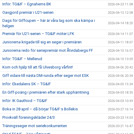
Inför: TG&IF – Egnahems BK
2026-04-23 11:08
Oavgjord premiär i U21-serien
2026-04-15 12:58
Dags för Giffcupen – här är våra lag som ska kämpa i
2026-04-14 18:20
helgen
Premiär för U21-serien – TG&IF möter LFK
2026-04-14 11:07
Juniorerna krigade till sig en seger i premiären
2026-04-11 18:07
Juniorerna redo för seriepremiär mot Åtvidabergs FF
2026-04-10 16:57
Inför: TG&IF – Mellerud
2026-04-10 13:09
Kom och hjälp till att få Ulvesborg vårfint!
2026-04-06 20:42
Giff vidare till nästa DM-runda efter seger mot ESK
2026-04-06 20:34
Inför: Ekedalens SK – TG&IF
2026-04-05 15:34
En Giff-poäng i premiären efter stark upphämtning
2026-04-03 18:35
Inför: IK Gauthiod – TG&IF
2026-04-03 10:49
Boka in 28 april – då börjar TG&IF:s Bollekis
2026-03-27 16:14
Provkväll föreningskläder 24/3
2026-03-23 14:03
Träningsseger mot seriekonkurrenten
2026-03-21 16:47