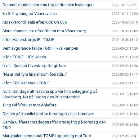
Dramatiskt när juniorerna tog andra raka kvalsegern
2025-10-15 22:21
En Giff-poäng på Vänersvallen
2025-10-11 21:03
Kioskvaror till salu efter Kick On Cup
2025-10-08 08:19
Sista chansen ute efter förlust mot Vänersborg
2025-10-06 17:09
Inför: Vänersborgs IF - TG&IF
2025-10-03 18:12
Sent avgörande fällde TG&IF i kvalkampen
2025-09-27 17:29
Inför: TG&IF – IFK Kumla
2025-09-26 12:59
Ikväll: Quiz på Ulvesborg för giffare
2025-09-26 12:56
”Nu är det fyra finaler som återstår...”
2025-09-20 17:17
Inför: FBK Karlstad - TG&IF
2025-09-20 11:17
Nu är det dags att fräscha upp vår fina anläggning på
2025-09-15 10:09
Ulvesborg. Nu på lördag den 20 september
Tung Giff-förlust mot Ahlafors
2025-09-14 19:02
Dennis på kansliet jobbar torsdagskvällar framöver.
2025-09-11 10:05
Gamla Giffares torsdagsträffar drar igång på torsdag den
2025-09-08 15:00
25/9
Marginalerna emot när TG&IF tog poäng mot Tord
2025-09-05 21:41