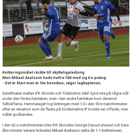
CUPER ARBETSBESKRIVNING
PLANSCHEMA
Kvitteringsmålet räckte till skytteligaledning.
Men Mikael Axelsson hade hellre fått med sig tre poäng.
- Det är klart man är lite besviken, säger lagkaptenen.
Seriefinalen mellan IFK Skövde och Tidaholms G&IF bjöd inte på några mål
under den första halvleken, men i den andra halvleken kom däremot
fullträffarna. Hemmalaget tog ledningen med 1-0 i den 50:e matchminuten
efter en situation som de flesta på Södermalms IP trodde var offside, men
målet godkändes.
I den 62:a matchminuten blev IFK Skövdes George Daoud utvisad och bara
åtta minuter senare lyckades Mikael Axelsson sätta dit 1-1-kvitteringen,