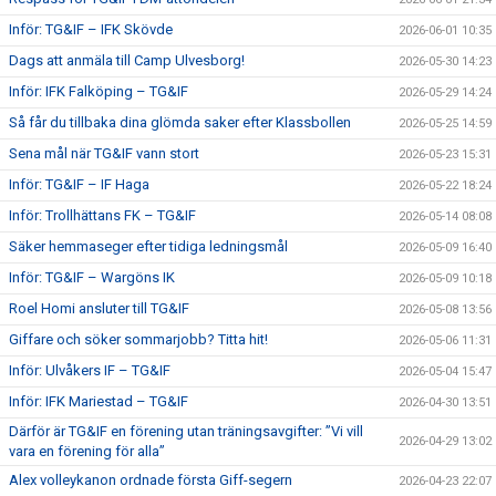
Inför: TG&IF – IFK Skövde
2026-06-01 10:35
Dags att anmäla till Camp Ulvesborg!
2026-05-30 14:23
Inför: IFK Falköping – TG&IF
2026-05-29 14:24
Så får du tillbaka dina glömda saker efter Klassbollen
2026-05-25 14:59
Sena mål när TG&IF vann stort
2026-05-23 15:31
Inför: TG&IF – IF Haga
2026-05-22 18:24
Inför: Trollhättans FK – TG&IF
2026-05-14 08:08
Säker hemmaseger efter tidiga ledningsmål
2026-05-09 16:40
Inför: TG&IF – Wargöns IK
2026-05-09 10:18
Roel Homi ansluter till TG&IF
2026-05-08 13:56
Giffare och söker sommarjobb? Titta hit!
2026-05-06 11:31
Inför: Ulvåkers IF – TG&IF
2026-05-04 15:47
Inför: IFK Mariestad – TG&IF
2026-04-30 13:51
Därför är TG&IF en förening utan träningsavgifter: ”Vi vill
2026-04-29 13:02
vara en förening för alla”
Alex volleykanon ordnade första Giff-segern
2026-04-23 22:07