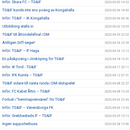
Inför: Skara FC – TG&IF
2025-05-09 14:52
TG&IF kunde inte sno poäng av Kongahälla
2025-05-04 18:40
Inför: TG&IF – IK Kongahälla
2025-05-04 06:36
Utbildning ställs in
2025-05-02 10:59
TG&IF till åttondelsfinal i DM
2025-04-29 22:02
Äntligen Giff-seger!
2025-04-24 22:34
Inför: TG&IF – IF Haga
2025-04-24 12:12
En påskpoäng i Jönköping för TG&IF
2025-04-18 15:41
Inför: IK Tord - TG&IF
2025-04-17 20:11
Inför: IFK Kumla – TG&IF
2025-04-12 07:31
TG&IF vidare till nästa runda i DM-slutspelet
2025-04-08 22:37
Inför: FC Kabel Åttio – TG&IF
2025-04-08 15:54
Förlust i ”hemmapremiären” för TG&IF
2025-04-04 22:45
Inför: TG&IF – Vänersborgs FK
2025-04-04 13:55
Inför: Grebbestads IF – TG&IF
2025-03-29 10:12
Ingen supporterbuss
2025-03-28 19:06