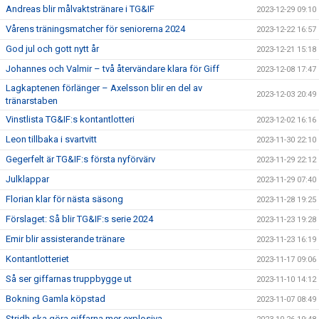
Andreas blir målvaktstränare i TG&IF
2023-12-29 09:10
Vårens träningsmatcher för seniorerna 2024
2023-12-22 16:57
God jul och gott nytt år
2023-12-21 15:18
Johannes och Valmir – två återvändare klara för Giff
2023-12-08 17:47
Lagkaptenen förlänger – Axelsson blir en del av
2023-12-03 20:49
tränarstaben
Vinstlista TG&IF:s kontantlotteri
2023-12-02 16:16
Leon tillbaka i svartvitt
2023-11-30 22:10
Gegerfelt är TG&IF:s första nyförvärv
2023-11-29 22:12
Julklappar
2023-11-29 07:40
Florian klar för nästa säsong
2023-11-28 19:25
Förslaget: Så blir TG&IF:s serie 2024
2023-11-23 19:28
Emir blir assisterande tränare
2023-11-23 16:19
Kontantlotteriet
2023-11-17 09:06
Så ser giffarnas truppbygge ut
2023-11-10 14:12
Bokning Gamla köpstad
2023-11-07 08:49
Stridh ska göra giffarna mer explosiva