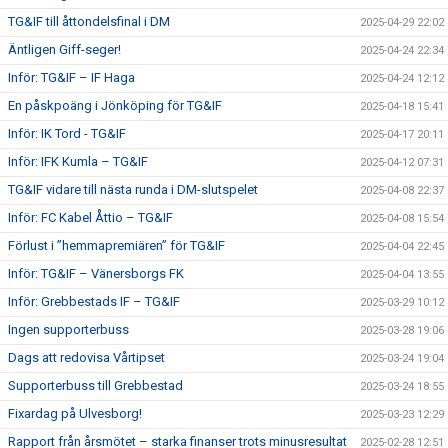
TG&IF till åttondelsfinal i DM
2025-04-29 22:02
Äntligen Giff-seger!
2025-04-24 22:34
Inför: TG&IF – IF Haga
2025-04-24 12:12
En påskpoäng i Jönköping för TG&IF
2025-04-18 15:41
Inför: IK Tord - TG&IF
2025-04-17 20:11
Inför: IFK Kumla – TG&IF
2025-04-12 07:31
TG&IF vidare till nästa runda i DM-slutspelet
2025-04-08 22:37
Inför: FC Kabel Åttio – TG&IF
2025-04-08 15:54
Förlust i ”hemmapremiären” för TG&IF
2025-04-04 22:45
Inför: TG&IF – Vänersborgs FK
2025-04-04 13:55
Inför: Grebbestads IF – TG&IF
2025-03-29 10:12
Ingen supporterbuss
2025-03-28 19:06
Dags att redovisa Vårtipset
2025-03-24 19:04
Supporterbuss till Grebbestad
2025-03-24 18:55
Fixardag på Ulvesborg!
2025-03-23 12:29
Rapport från årsmötet – starka finanser trots minusresultat
2025-02-28 12:51