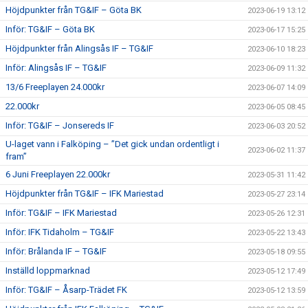
Höjdpunkter från TG&IF – Göta BK
2023-06-19 13:12
Inför: TG&IF – Göta BK
2023-06-17 15:25
Höjdpunkter från Alingsås IF – TG&IF
2023-06-10 18:23
Inför: Alingsås IF – TG&IF
2023-06-09 11:32
13/6 Freeplayen 24.000kr
2023-06-07 14:09
22.000kr
2023-06-05 08:45
Inför: TG&IF – Jonsereds IF
2023-06-03 20:52
U-laget vann i Falköping – ”Det gick undan ordentligt i
2023-06-02 11:37
fram”
6 Juni Freeplayen 22.000kr
2023-05-31 11:42
Höjdpunkter från TG&IF – IFK Mariestad
2023-05-27 23:14
Inför: TG&IF – IFK Mariestad
2023-05-26 12:31
Inför: IFK Tidaholm – TG&IF
2023-05-22 13:43
Inför: Brålanda IF – TG&IF
2023-05-18 09:55
Inställd loppmarknad
2023-05-12 17:49
Inför: TG&IF – Åsarp-Trädet FK
2023-05-12 13:59