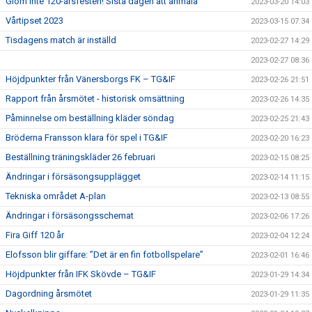
Glöm inte 120-årsfesten! Sista dagen att anmäla
2023-03-20 14:03
Vårtipset 2023
2023-03-15 07:34
Tisdagens match är inställd
2023-02-27 14:29
2023-02-27 08:36
Höjdpunkter från Vänersborgs FK – TG&IF
2023-02-26 21:51
Rapport från årsmötet - historisk omsättning
2023-02-26 14:35
Påminnelse om beställning kläder söndag
2023-02-25 21:43
Bröderna Fransson klara för spel i TG&IF
2023-02-20 16:23
Beställning träningskläder 26 februari
2023-02-15 08:25
Ändringar i försäsongsupplägget
2023-02-14 11:15
Tekniska området A-plan
2023-02-13 08:55
Ändringar i försäsongsschemat
2023-02-06 17:26
Fira Giff 120 år
2023-02-04 12:24
Elofsson blir giffare: ”Det är en fin fotbollspelare”
2023-02-01 16:46
Höjdpunkter från IFK Skövde – TG&IF
2023-01-29 14:34
Dagordning årsmötet
2023-01-29 11:35