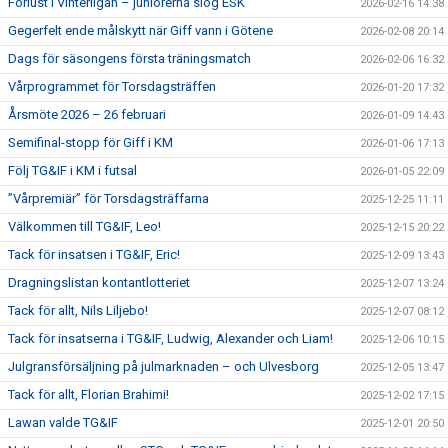
Förlust i Vinterligan – juniorerna slog ESK
2026-02-16 14:38
Gegerfelt ende målskytt när Giff vann i Götene
2026-02-08 20:14
Dags för säsongens första träningsmatch
2026-02-06 16:32
Vårprogrammet för Torsdagsträffen
2026-01-20 17:32
Årsmöte 2026 – 26 februari
2026-01-09 14:43
Semifinal-stopp för Giff i KM
2026-01-06 17:13
Följ TG&IF i KM i futsal
2026-01-05 22:09
”Vårpremiär” för Torsdagsträffarna
2025-12-25 11:11
Välkommen till TG&IF, Leo!
2025-12-15 20:22
Tack för insatsen i TG&IF, Eric!
2025-12-09 13:43
Dragningslistan kontantlotteriet
2025-12-07 13:24
Tack för allt, Nils Liljebo!
2025-12-07 08:12
Tack för insatserna i TG&IF, Ludwig, Alexander och Liam!
2025-12-06 10:15
Julgransförsäljning på julmarknaden – och Ulvesborg
2025-12-05 13:47
Tack för allt, Florian Brahimi!
2025-12-02 17:15
Lawan valde TG&IF
2025-12-01 20:50