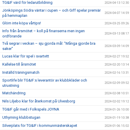
TG&IF värd för ledarutbildning
2024-04-13 12:30
Jönköpings Södra väntar i cupen – och Giff spelar premiär
2024-04-07 14:59
på hemmaplan
Glöm inte köpa vårtips!
2024-03-25 09:26
Info från årsmötet – koll på finanserna men ingen
2024-03-13 08:17
ordförande
Två segrar i veckan – sju gjorda mål: ”Många gjorde bra
2024-03-09 14:09
saker”
Lucas klar för spel i svartvitt
2024-02-27 19:52
Kallelse till årsmötet
2024-02-20 13:14
Inställd träningsmatch
2024-02-16 13:31
Sportlife blir TG&IF:s leverantör av klubbkläder och
2024-02-09 09:52
utrustning
Matchändring
2024-02-08 10:51
Nils Liljebo klar för återkomst på Ulvesborg
2024-02-02 19:12
TG&IF går med i Folkspels JOYNA
2024-01-26 10:00
Uthyrning klubbstugan
2024-01-19 10:38
Silverplats för TG&IF i kommunmästerskapet
2024-01-06 15:02