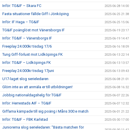
Inför: TG&IF – Skara FC
2025-06-28 14:00
Fasta situationer fällde Giff i Jönköping
2025-06-25 21:38
Inför: IF Haga – TG&IF
2025-06-25 15:06
TG&IF poänglöst mot Vänersborgs IF
2025-06-19 23:17
Inför: TG&IF – Vänersborgs IF
2025-06-19 14:47
Freeplay 24.000kr tisdag 17/6
2025-06-16 18:09
Tung Giff-förlust mot Lidköpings FK
2025-06-13 22:14
Inför: TG&IF – Lidköpings FK
2025-06-13 13:57
Freeplay 24.000kr tisdag 17juni
2025-06-13 09:43
U17-laget slog serieledaren
2025-06-08 21:01
Glöm inte av att anmäla er till utbildningen!
2025-06-08 16:32
Jobbig nationaldagshelg för TG&IF
2025-06-07 22:26
Inför: Herrestads AIF – TG&IF
2025-06-07 12:32
Giffarna kämpade till sig poäng i Måns 300:e match
2025-06-01 21:22
Inför: TG&IF – FBK Karlstad
2025-05-30 17:00
Juniorerna slog serieledaren: ”Bästa matchen för
2025-05-30 11:42