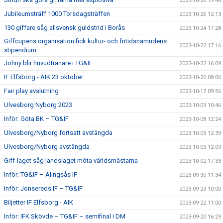
2023-10-26 19:48
Jubileumsträff 1000 Torsdagsträffen
2023-10-26 12:13
130 giffare såg allsvensk guldstrid i Borås
2023-10-24 17:28
Giffcupens organisation fick kultur- och fritidsnämndens
2023-10-22 17:16
stipendium
Johny blir huvudtränare i TG&IF
2023-10-22 16:09
IF Elfsborg - AIK 23 oktober
2023-10-20 08:06
Fair play avslutning
2023-10-17 09:56
Ulvesborg Nyborg 2023
2023-10-09 10:46
Inför: Göta BK – TG&IF
2023-10-08 12:24
Ulvesborg/Nyborg fortsatt avstängda
2023-10-05 12:39
Ulvesborg/Nyborg avstängda
2023-10-03 12:09
Giff-laget såg landslaget möta världsmästarna
2023-10-02 17:33
Inför: TG&IF – Alingsås IF
2023-09-30 11:34
Inför: Jonsereds IF – TG&IF
2023-09-23 10:00
Biljetter IF Elfsborg - AIK
2023-09-22 11:00
Inför: IFK Skövde – TG&IF – semifinal i DM
2023-09-20 16:29