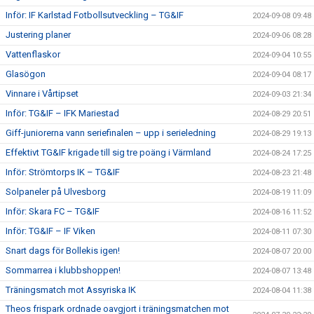
Inför: IF Karlstad Fotbollsutveckling – TG&IF
2024-09-08 09:48
Justering planer
2024-09-06 08:28
Vattenflaskor
2024-09-04 10:55
Glasögon
2024-09-04 08:17
Vinnare i Vårtipset
2024-09-03 21:34
Inför: TG&IF – IFK Mariestad
2024-08-29 20:51
Giff-juniorerna vann seriefinalen – upp i serieledning
2024-08-29 19:13
Effektivt TG&IF krigade till sig tre poäng i Värmland
2024-08-24 17:25
Inför: Strömtorps IK – TG&IF
2024-08-23 21:48
Solpaneler på Ulvesborg
2024-08-19 11:09
Inför: Skara FC – TG&IF
2024-08-16 11:52
Inför: TG&IF – IF Viken
2024-08-11 07:30
Snart dags för Bollekis igen!
2024-08-07 20:00
Sommarrea i klubbshoppen!
2024-08-07 13:48
Träningsmatch mot Assyriska IK
2024-08-04 11:38
Theos frispark ordnade oavgjort i träningsmatchen mot