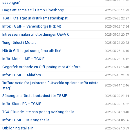
säsongen”
Dags att anmäla till Camp Ulvesborg!
2025-05-30 11:23
TG&IF utslaget ur distriksmästerskapet
2025-05-28 22:27
Inför: TG&IF – Vänersborgs IF (DM)
2025-05-28 17:54
Intresseanmälan till utbildningen UEFA C
2025-05-24 20:27
Tung förlust i Motala
2025-05-24 20:23
Här är Giff-laget som gärna blir fler!
2025-05-23 16:16
Inför: Motala AIF – TG&IF
2025-05-23 14:12
Gegerfelt ordnade en Giff-poäng mot Ahlafors
2025-05-17 16:48
Inför: TG&IF – Ahlafors IF
2025-05-16 21:33
Tuffare serie för juniorerna: ”Utveckla spelarna inför nästa
2025-05-14 12:46
steg”
Säsongens första bortavinst för TG&IF
2025-05-09 21:44
Inför: Skara FC – TG&IF
2025-05-09 14:52
TG&IF kunde inte sno poäng av Kongahälla
2025-05-04 18:40
Inför: TG&IF – IK Kongahälla
2025-05-04 06:36
Utbildning ställs in
2025-05-02 10:59