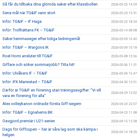
Så får du tillbaka dina glömda saker efter Klassbollen
2026-05-25 14:59
Sena mål när TG&IF vann stort
2026-05-23 15:31
Inför: TG&IF – IF Haga
2026-05-22 18:24
Inför: Trollhättans FK – TG&IF
2026-05-14 08:08
Säker hemmaseger efter tidiga ledningsmål
2026-05-09 16:40
Inför: TG&IF – Wargöns IK
2026-05-09 10:18
Roel Homi ansluter till TG&IF
2026-05-08 13:56
Giffare och söker sommarjobb? Titta hit!
2026-05-06 11:31
Inför: Ulvåkers IF – TG&IF
2026-05-04 15:47
Inför: IFK Mariestad – TG&IF
2026-04-30 13:51
Därför är TG&IF en förening utan träningsavgifter: ”Vi vill
2026-04-29 13:02
vara en förening för alla”
Alex volleykanon ordnade första Giff-segern
2026-04-23 22:07
Inför: TG&IF – Egnahems BK
2026-04-23 11:08
Oavgjord premiär i U21-serien
2026-04-15 12:58
Dags för Giffcupen – här är våra lag som ska kämpa i
2026-04-14 18:20
helgen