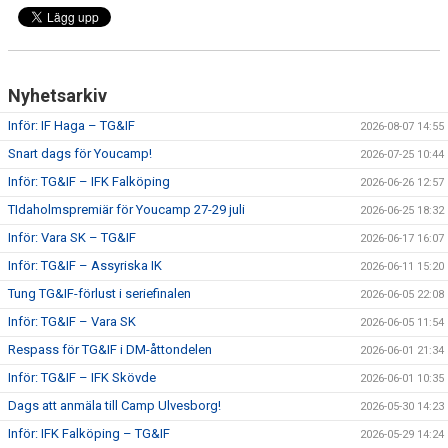
CUPER ARBETSBESKRIVNING
PLANSCHEMA
Nyhetsarkiv
Inför: IF Haga – TG&IF
2026-08-07 14:55
Snart dags för Youcamp!
2026-07-25 10:44
Inför: TG&IF – IFK Falköping
2026-06-26 12:57
TIdaholmspremiär för Youcamp 27-29 juli
2026-06-25 18:32
Inför: Vara SK – TG&IF
2026-06-17 16:07
Inför: TG&IF – Assyriska IK
2026-06-11 15:20
Tung TG&IF-förlust i seriefinalen
2026-06-05 22:08
Inför: TG&IF – Vara SK
2026-06-05 11:54
Respass för TG&IF i DM-åttondelen
2026-06-01 21:34
Inför: TG&IF – IFK Skövde
2026-06-01 10:35
Dags att anmäla till Camp Ulvesborg!
2026-05-30 14:23
Inför: IFK Falköping – TG&IF
2026-05-29 14:24