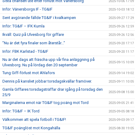
Sista chansen ute efter förlust mot Vänersborg
2025-10-06 17:09
Inför: Vänersborgs IF - TG&IF
2025-10-03 18:12
Sent avgörande fällde TG&IF i kvalkampen
2025-09-27 17:29
Inför: TG&IF – IFK Kumla
2025-09-26 12:59
Ikväll: Quiz på Ulvesborg för giffare
2025-09-26 12:56
”Nu är det fyra finaler som återstår...”
2025-09-20 17:17
Inför: FBK Karlstad - TG&IF
2025-09-20 11:17
Nu är det dags att fräscha upp vår fina anläggning på
2025-09-15 10:09
Ulvesborg. Nu på lördag den 20 september
Tung Giff-förlust mot Ahlafors
2025-09-14 19:02
Dennis på kansliet jobbar torsdagskvällar framöver.
2025-09-11 10:05
Gamla Giffares torsdagsträffar drar igång på torsdag den
2025-09-08 15:00
25/9
Marginalerna emot när TG&IF tog poäng mot Tord
2025-09-05 21:41
Inför: TG&IF – IK Tord
2025-09-05 08:18
Välkommen att spela fotboll i TG&IF!
2025-09-03 09:17
TG&IF poänglöst mot Kongahälla
2025-08-30 19:05