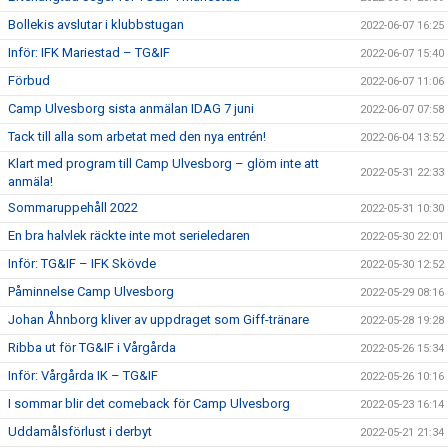
Bollekis avslutar i klubbstugan
2022-06-07 16:25
Inför: IFK Mariestad – TG&IF
2022-06-07 15:40
Förbud
2022-06-07 11:06
Camp Ulvesborg sista anmälan IDAG 7 juni
2022-06-07 07:58
Tack till alla som arbetat med den nya entrén!
2022-06-04 13:52
Klart med program till Camp Ulvesborg – glöm inte att
2022-05-31 22:33
anmäla!
Sommaruppehåll 2022
2022-05-31 10:30
En bra halvlek räckte inte mot serieledaren
2022-05-30 22:01
Inför: TG&IF – IFK Skövde
2022-05-30 12:52
Påminnelse Camp Ulvesborg
2022-05-29 08:16
Johan Åhnborg kliver av uppdraget som Giff-tränare
2022-05-28 19:28
Ribba ut för TG&IF i Vårgårda
2022-05-26 15:34
Inför: Vårgårda IK – TG&IF
2022-05-26 10:16
I sommar blir det comeback för Camp Ulvesborg
2022-05-23 16:14
Uddamålsförlust i derbyt
2022-05-21 21:34