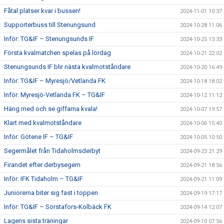
Fåtal platser kvar i bussen!
2024-11-01 10:37
Supporterbuss till Stenungsund
2024-10-28 11:06
Inför: TG&IF – Stenungsunds IF
2024-10-25 13:33
Första kvalmatchen spelas på lördag
2024-10-21 22:02
Stenungsunds IF blir nästa kvalmotståndare
2024-10-20 16:49
Inför: TG&IF – Myresjö/Vetlanda FK
2024-10-18 18:02
Inför: Myresjö-Vetlanda FK – TG&IF
2024-10-12 11:12
Häng med och se giffarna kvala!
2024-10-07 19:57
Klart med kvalmotståndare
2024-10-06 15:40
Inför: Götene IF – TG&IF
2024-10-05 10:50
Segermålet från Tidaholmsderbyt
2024-09-23 21:29
Firandet efter derbysegern
2024-09-21 18:56
Inför: IFK Tidaholm – TG&IF
2024-09-21 11:09
Juniorerna biter sig fast i toppen
2024-09-19 17:17
Inför: TG&IF – Sörstafors-Kolbäck FK
2024-09-14 12:07
Lagens sista träningar
2024-09-10 07:56