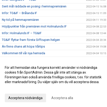
Sent mål räddade en poäng i hemmapremiären
2022-04-15 16:08
Inför: TG&IF – Brålanda IF
2022-04-15 11:09
Ny tid på hemmapremiären
2022-04-11 19:33
Höjdpunkter från premiären mot Holmalunds IF
2022-04-08 22:53
Inför: Holmalunds IF – TG&IF
2022-04-08 13:44
TG&IF flyttar fram första Giffcupen-helgen
2022-04-04 20:34
Än finns chans att köpa Vårtips
2022-04-04 19:08
Välkommen till vår nya hemsida
2022-04-04 10:15
Inför: TG&IF – Götene IF (träningsmatch)
2022-04-01 17:10
Bra årspremiär av juniorlaget mot Folkabo
2022-03-24 16:48
För att hemsidan ska fungera korrekt använder vi nödvändiga
cookies från SportAdmin. Dessa går inte att stänga av.
INFO Nya huvudentrèn
2022-03-24 12:27
Föreningen kan också använda frivilliga cookies, t.ex. för statistik
Entrèn
2022-03-15 08:41
eller marknadsföring. Du väljer själv om du vill acceptera dessa.
Inför: Husqvarna FF – TG&IF
2022-03-12 10:50
Anpassa dina val
Inför: TG&IF – IK Gauthiod (träningsmatch)
2022-03-05 07:33
Acceptera nödvändiga
Acceptera alla
Inför: TG&IF – Vänersborgs FK (träningsmatch)
2022-02-25 20:12
Stadgeändringar och plusresultat – nyheterna från