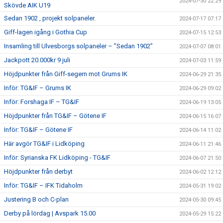
2024-07-30 22:29
Skövde AIK U19
Sedan 1902 , projekt solpaneler.
2024-07-17 07:17
Giff-lagen igång i Gothia Cup
2024-07-15 12:53
Insamling till Ulvesborgs solpaneler – ”Sedan 1902”
2024-07-07 08:01
Jackpott 20.000kr 9 juli
2024-07-03 11:59
Höjdpunkter från Giff-segern mot Grums IK
2024-06-29 21:35
Inför: TG&IF – Grums IK
2024-06-29 09:02
Inför: Forshaga IF – TG&IF
2024-06-19 13:05
Höjdpunkter från TG&IF – Götene IF
2024-06-15 16:07
Inför: TG&IF – Götene IF
2024-06-14 11:02
Här avgör TG&IF i Lidköping
2024-06-11 21:46
Inför: Syrianska FK Lidköping - TG&IF
2024-06-07 21:50
Höjdpunkter från derbyt
2024-06-02 12:12
Inför: TG&IF – IFK Tidaholm
2024-05-31 19:02
Justering B och C-plan
2024-05-30 09:45
Derby på lördag | Avspark 15.00
2024-05-29 15:22