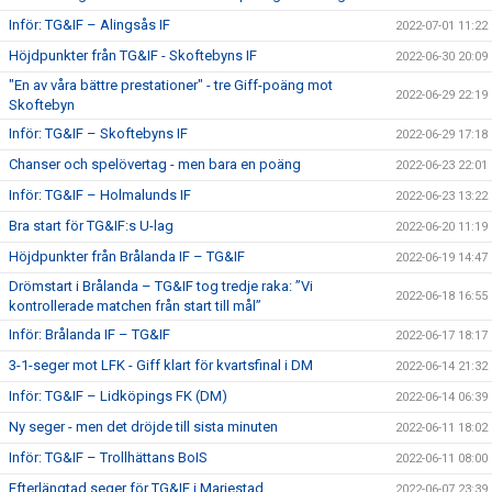
Inför: TG&IF – Alingsås IF
2022-07-01 11:22
Höjdpunkter från TG&IF - Skoftebyns IF
2022-06-30 20:09
"En av våra bättre prestationer" - tre Giff-poäng mot
2022-06-29 22:19
Skoftebyn
Inför: TG&IF – Skoftebyns IF
2022-06-29 17:18
Chanser och spelövertag - men bara en poäng
2022-06-23 22:01
Inför: TG&IF – Holmalunds IF
2022-06-23 13:22
Bra start för TG&IF:s U-lag
2022-06-20 11:19
Höjdpunkter från Brålanda IF – TG&IF
2022-06-19 14:47
Drömstart i Brålanda – TG&IF tog tredje raka: ”Vi
2022-06-18 16:55
kontrollerade matchen från start till mål”
Inför: Brålanda IF – TG&IF
2022-06-17 18:17
3-1-seger mot LFK - Giff klart för kvartsfinal i DM
2022-06-14 21:32
Inför: TG&IF – Lidköpings FK (DM)
2022-06-14 06:39
Ny seger - men det dröjde till sista minuten
2022-06-11 18:02
Inför: TG&IF – Trollhättans BoIS
2022-06-11 08:00
Efterlängtad seger för TG&IF i Mariestad
2022-06-07 23:39