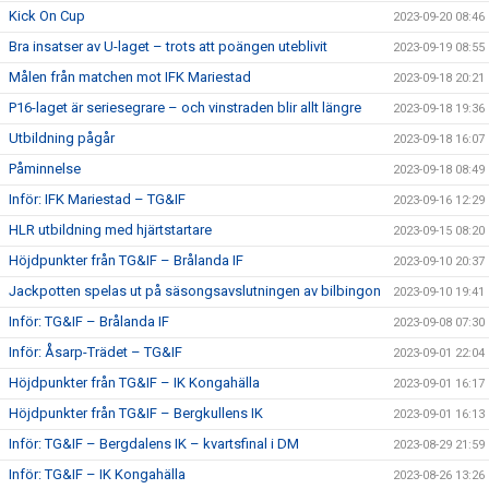
Kick On Cup
2023-09-20 08:46
Bra insatser av U-laget – trots att poängen uteblivit
2023-09-19 08:55
Målen från matchen mot IFK Mariestad
2023-09-18 20:21
P16-laget är seriesegrare – och vinstraden blir allt längre
2023-09-18 19:36
Utbildning pågår
2023-09-18 16:07
Påminnelse
2023-09-18 08:49
Inför: IFK Mariestad – TG&IF
2023-09-16 12:29
HLR utbildning med hjärtstartare
2023-09-15 08:20
Höjdpunkter från TG&IF – Brålanda IF
2023-09-10 20:37
Jackpotten spelas ut på säsongsavslutningen av bilbingon
2023-09-10 19:41
Inför: TG&IF – Brålanda IF
2023-09-08 07:30
Inför: Åsarp-Trädet – TG&IF
2023-09-01 22:04
Höjdpunkter från TG&IF – IK Kongahälla
2023-09-01 16:17
Höjdpunkter från TG&IF – Bergkullens IK
2023-09-01 16:13
Inför: TG&IF – Bergdalens IK – kvartsfinal i DM
2023-08-29 21:59
Inför: TG&IF – IK Kongahälla
2023-08-26 13:26