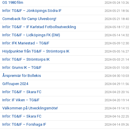
OS 1980 film
2024-05-24 10:26
Inför: TG&IF – Jönköpings Södra IF
2024-05-21 18:56
Comeback för Camp Ulvesborg!
2024-05-21 18:40
Inför: TG&IF – IF Karlstad Fotbollsutveckling
2024-05-18 17:22
Inför: TG&IF – Lidköpings FK (DM)
2024-05-14 14:32
Inför: IFK Mariestad – TG&IF
2024-05-09 12:30
Höjdpunkter från TG&IF – Strömtorps IK
2024-05-05 16:27
Inför: TG&IF – Strömtorps IK
2024-05-03 21:14
Inför: Grums IK – TG&IF
2024-05-01 10:00
Årspremiär för Bollekis
2024-04-30 10:03
Giffcupen 2024
2024-04-29 11:56
Inför: TG&IF – Skara FC
2024-04-23 20:16
Inför: IF Viken – TG&IF
2024-04-20 19:14
Välkommen på Utvecklingsmöte!
2024-04-19 14:15
Inför: TG&IF – Skara FC
2024-04-16 22:25
Inför: TG&IF – Forshaga IF
2024-04-14 09:26