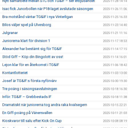
Nytt samarbete mellan STC och TG&IF – ser erbjudandet
2025-11-28 14:14
Isac fick Junorbollen när P18-laget avslutade säsongen
2025-11-26 11:06
Bra motstånd väntar TG&IF i nya Vinterligan
2025-11-25 16:33
Bilos väljer spel på Ulvesborg
2025-11-23 14:40
Julgranar
2025-11-21 11:16
Juniorerna klart för division 1
2025-11-17 18:53
Alexander har bestämt sig för TG&IF
2025-11-14 17:15
Stöd Giff – Köp din Bingolott av oss!
2025-11-14 16:01
Lejon klar för en återkomst i TG&IF
2025-11-06 18:42
Kontantlotteriet
2025-11-03 13:00
Josef är TG&IF:s första nyförvärv
2025-10-30 19:30
Tre poäng i säsongsavslutningen
2025-10-18 16:30
Inför: TG&IF – Grebbestads IF
2025-10-18 11:38
Dramatiskt när juniorerna tog andra raka kvalsegern
2025-10-15 22:21
En Giff-poäng på Vänersvallen
2025-10-11 21:03
Kioskvaror till salu efter Kick On Cup
2025-10-08 08:19