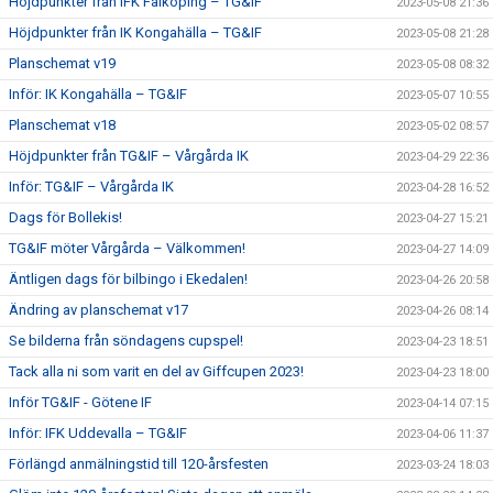
Höjdpunkter från IFK Falköping – TG&IF
2023-05-08 21:36
Höjdpunkter från IK Kongahälla – TG&IF
2023-05-08 21:28
Planschemat v19
2023-05-08 08:32
Inför: IK Kongahälla – TG&IF
2023-05-07 10:55
Planschemat v18
2023-05-02 08:57
Höjdpunkter från TG&IF – Vårgårda IK
2023-04-29 22:36
Inför: TG&IF – Vårgårda IK
2023-04-28 16:52
Dags för Bollekis!
2023-04-27 15:21
TG&IF möter Vårgårda – Välkommen!
2023-04-27 14:09
Äntligen dags för bilbingo i Ekedalen!
2023-04-26 20:58
Ändring av planschemat v17
2023-04-26 08:14
Se bilderna från söndagens cupspel!
2023-04-23 18:51
Tack alla ni som varit en del av Giffcupen 2023!
2023-04-23 18:00
Inför TG&IF - Götene IF
2023-04-14 07:15
Inför: IFK Uddevalla – TG&IF
2023-04-06 11:37
Förlängd anmälningstid till 120-årsfesten
2023-03-24 18:03