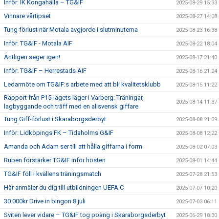
Inför: IK Kongahälla – TG&IF
2025-08-29 15:33
Vinnare vårtipset
2025-08-27 14:08
Tung förlust när Motala avgjorde i slutminuterna
2025-08-23 16:38
Inför: TG&IF - Motala AIF
2025-08-22 18:04
Äntligen seger igen!
2025-08-17 21:40
Inför: TG&IF – Herrestads AIF
2025-08-16 21:24
Ledarmöte om TG&IF:s arbete med att bli kvalitetsklubb
2025-08-15 11:22
Rapport från P15-lagets läger i Varberg: Träningar,
2025-08-14 11:37
lagbyggande och träff med en allsvensk giffare
Tung Giff-förlust i Skaraborgsderbyt
2025-08-08 21:09
Inför: Lidköpings FK – Tidaholms G&IF
2025-08-08 12:22
Amanda och Adam ser till att hålla giffarna i form
2025-08-02 07:03
Ruben förstärker TG&IF inför hösten
2025-08-01 14:44
TG&IF föll i kvällens träningsmatch
2025-07-28 21:53
Här anmäler du dig till utbildningen UEFA C
2025-07-07 10:20
30.000kr Drive in bingon 8 juli
2025-07-03 06:11
Sviten lever vidare – TG&IF tog poäng i Skaraborgsderbyt
2025-06-29 18:30