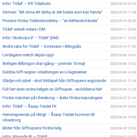
Inför: TG&IF – IFK Tidaholm
2022-05-21 07:03
Sörman: ”Att vinna ett derby är det bästa som kan hända”
2022-05-20 17:28
Florians första Tidaholmsderby – ”en kittlande känsla”
2022-05-19 20:35
TG&IF enkelt vidare i DM
2022-05-17 22:04
Inför: Skultorps IF – TG&IF (DM)
2022-05-17 10:35
Andra raka för TG&IF – bortavann i Allingsås
2022-05-14 17:50
Lördagens match skjuts upp!
2022-05-06 14:42
Äntligen Bilbingon drar igång – premiär 10 maj!
2022-05-06 13:02
Dubbla Giff-segrar i inledningen av U-lagsserien
2022-05-04 16:34
Glädje och jubel - stort bildspel från Giffcupens avgörande
2022-05-01 21:34
Full fart även andra helgen av Giffcupen - se bilderna här!
2022-04-30 15:23
Första matchen på Ulvesborg – årets första trepoängare
2022-04-29 21:44
Inför: TG&IF – Åsarp-Trädet FK
2022-04-29 10:02
Hemmapremiär på riktigt – Åsarp-Trädet kommer till
2022-04-24 15:56
Ulvesborg
Bilder från Giffcupens första helg
2022-04-24 15:50
Inför: Alingsås IF – TG&IF
2022-04-22 13:27