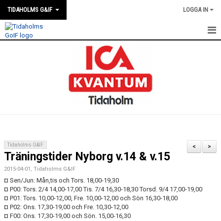
TIDAHOLMS G&IF
LOGGA IN
HEM
FÖRENINGSKALENDERN
NYHETER
KLUBBSTUGAN
KONTAKT
Tidaholms G&IF
<
>
Träningstider Nyborg v.14 & v.15
FÖRENINGEN
2015-04-01, Tidaholms G&IF
SOUVENIRER
¤ Sen/Jun: Mån,tis och Tors. 18,00-19,30
¤ P00: Tors. 2/4 14,00-17,00 Tis. 7/4 16,30-18,30 Torsd. 9/4 17,00-19,00
¤ P01: Tors. 10,00-12,00, Fre. 10,00-12,00 och Sön 16,30-18,00
GAMLA GIFFS TORSDAGSTRÄFFAR
¤ P02: Ons. 17,30-19,00 och Fre. 10,30-12,00
¤ F00: Ons. 17,30-19,00 och Sön. 15,00-16,30
MATCHER