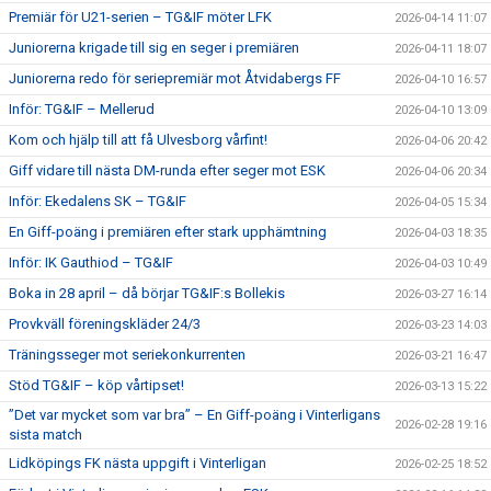
Premiär för U21-serien – TG&IF möter LFK
2026-04-14 11:07
Juniorerna krigade till sig en seger i premiären
2026-04-11 18:07
Juniorerna redo för seriepremiär mot Åtvidabergs FF
2026-04-10 16:57
Inför: TG&IF – Mellerud
2026-04-10 13:09
Kom och hjälp till att få Ulvesborg vårfint!
2026-04-06 20:42
Giff vidare till nästa DM-runda efter seger mot ESK
2026-04-06 20:34
Inför: Ekedalens SK – TG&IF
2026-04-05 15:34
En Giff-poäng i premiären efter stark upphämtning
2026-04-03 18:35
Inför: IK Gauthiod – TG&IF
2026-04-03 10:49
Boka in 28 april – då börjar TG&IF:s Bollekis
2026-03-27 16:14
Provkväll föreningskläder 24/3
2026-03-23 14:03
Träningsseger mot seriekonkurrenten
2026-03-21 16:47
Stöd TG&IF – köp vårtipset!
2026-03-13 15:22
”Det var mycket som var bra” – En Giff-poäng i Vinterligans
2026-02-28 19:16
sista match
Lidköpings FK nästa uppgift i Vinterligan
2026-02-25 18:52