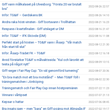
Giff vann målkalaset på Ulvesborg: ”Första 20 var brutalt
2022-08-26 22:57
bra”
Inför: TG&IF – Gerdskens BK
2022-08-26 14:10
Andra raka höst-vinsten - Giff bortavann i Trollhättan
2022-08-21 16:23
Respass i kvartsfinalen - Giff utslaget ur DM
2022-08-16 21:47
Inför: TG&IF – IFK Skövde (DM)
2022-08-16 11:08
Perfekt start på hösten – TG&IF vann i Åsarp: ”Vår match
2022-08-12 21:30
från start till slut”
Inför: Åsarp-Trädet FK – TG&IF
2022-08-12 16:18
Arvid förstärker TG&IF:s målvaktssida: ”Kul och lärorikt att
2022-08-09 13:15
testa på något nytt”
Giff-seger i Fair Play Cup: ”En väl genomförd turnering”
2022-08-07 20:36
”En bra match mot ett bra motstånd” – Men TG&IF föll i
2022-08-02 22:30
träningsmatchen i Jönköping
Träningsmatch och Fair Play Cup innan höstpremiären
2022-07-22 11:23
Vinnare i vårtipset
2022-07-07 21:13
Kepsar o hattar
2022-07-06 08:45
Bra insats igen – men ”bara” en Giff-poäng mot Alingsås IF
2022-07-02 19:17