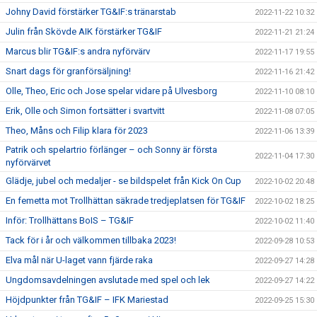
Johny David förstärker TG&IF:s tränarstab
2022-11-22 10:32
Julin från Skövde AIK förstärker TG&IF
2022-11-21 21:24
Marcus blir TG&IF:s andra nyförvärv
2022-11-17 19:55
Snart dags för granförsäljning!
2022-11-16 21:42
Olle, Theo, Eric och Jose spelar vidare på Ulvesborg
2022-11-10 08:10
Erik, Olle och Simon fortsätter i svartvitt
2022-11-08 07:05
Theo, Måns och Filip klara för 2023
2022-11-06 13:39
Patrik och spelartrio förlänger – och Sonny är första
2022-11-04 17:30
nyförvärvet
Glädje, jubel och medaljer - se bildspelet från Kick On Cup
2022-10-02 20:48
En femetta mot Trollhättan säkrade tredjeplatsen för TG&IF
2022-10-02 18:25
Inför: Trollhättans BoIS – TG&IF
2022-10-02 11:40
Tack för i år och välkommen tillbaka 2023!
2022-09-28 10:53
Elva mål när U-laget vann fjärde raka
2022-09-27 14:28
Ungdomsavdelningen avslutade med spel och lek
2022-09-27 14:22
Höjdpunkter från TG&IF – IFK Mariestad
2022-09-25 15:30