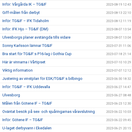
Inför: Vårgårda IK – TG&IF
2023-08-19 12:43
Giff-målen från derbyt
2023-08-13 22:10
Inför: TG&IF – IFK Tidaholm
2023-08-12 11:19
Inför: IFK Hjo – TG&IF (DM)
2023-08-07 13:54
Ulvesborgs planer avstängda tills vidare
2023-08-07 13:04
Sonny Karlsson lämnar TG&IF
2023-07-31 11:06
Bra start för TG&IF:s P16-lag i Gothia Cup
2023-07-18 21:14
Här är vinnarna i Vårtipset
2023-07-10 10:29
Viktig information
2023-07-07 12:12
Justering av vinstplan för ESK/TG&IF:s bilbingo
2023-06-30 18:32
Inför: TG&IF – IFK Uddevalla
2023-06-27 14:47
Ulvesborg
2023-06-27 08:48
Målen från Götene IF – TG&IF
2023-06-23 12:30
Oväntat besök på sex- och sjuåringarnas våravslutning
2023-06-22 10:03
Inför: Götene IF – TG&IF
2023-06-22 09:45
U-laget derbyvann i Ekedalen
2023-06-21 20:15