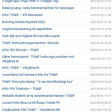
U-laget upp i topp efter 5–0-seger i Hjo
2022-09-24 13:32
Delad poäng i sista hemmamatchen för säsongen
2022-09-23 22:24
Inför: TG&IF – IFK Mariestad
2022-09-23 11:48
Bokning Gamla Köpstad 2023
2022-09-21 07:33
Ungdomsavslutning 26 september
2022-09-19 15:28
Tack alla som hjälper till med våra cuper!
2022-09-17 08:07
TG&IF förlorade toppmatchen i Skövde
2022-09-16 23:03
Inför: IFK Skövde – TG&IF
2022-09-16 10:10
Säker hemmavinst - TG&IF hade inga problem mot
2022-09-10 17:07
Vårgårda IK
Inför: TG&IF – Vårgårda IK
2022-09-10 09:59
Jose Maria Cid Sameron klar för TG&IF
2022-09-09 14:13
TG&IF förlorade derbyt: ”Vi var inte tillräckligt bra”
2022-09-03 20:03
Inför: IFK Tidaholm – TG&IF
2022-09-03 07:23
Xheladin Brahimi är ny assisterande tränare i TG&IF
2022-08-31 19:57
Lucas Frölin lånas ut till Åsarp-Trädet FK
2022-08-30 08:33
Höjdpunkter från TG&IF – Gerdskens BK
2022-08-27 09:53