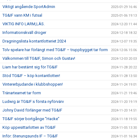
Viktigt angående SportAdmin
2025-01-29 16:46
TG&IF vann KM i futsal
2025-01-06 19:13
VIKTIG INFO LARM,LÄS.
2024-12-20 11:44
Informationskväll droger
2024-12-18 18:32
Dragningslista kontantlotteriet 2024
2024-12-07 19:35
Tolv spelare har förlängt med TG&IF – truppbygget tar form
2024-12-06 15:06
Välkommen till TG&IF, Simon och Gustav!
2024-12-03 20:03
Liam har bestämt sig för TG&IF
2024-11-28 20:22
Stöd TG&IF – köp kontantlotten!
2024-11-28 13:50
Vintererbjudande i klubbshoppen!
2024-11-24 19:01
Tränarteamet tar form
2024-11-21 19:46
Ludwig är TG&IF:s första nyförvärv
2024-11-20 19:19
Johny David förlänger med TG&IF
2024-11-20 14:51
TG&IF sörjer bortgånge ”Hacke”
2024-11-18 19:55
Köp uppesittarlotten av TG&IF
2024-11-05 13:30
Inför: Stenungsunds IF – TG&IF
2024-11-01 16:34