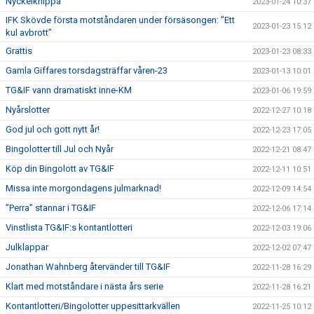
Nyckelknippa
2023-01-24 10:37
IFK Skövde första motståndaren under försäsongen: ”Ett
2023-01-23 15:12
kul avbrott”
Grattis
2023-01-23 08:33
Gamla Giffares torsdagsträffar våren-23
2023-01-13 10:01
TG&IF vann dramatiskt inne-KM
2023-01-06 19:59
Nyårslotter
2022-12-27 10:18
God jul och gott nytt år!
2022-12-23 17:05
Bingolotter till Jul och Nyår
2022-12-21 08:47
Köp din Bingolott av TG&IF
2022-12-11 10:51
Missa inte morgondagens julmarknad!
2022-12-09 14:54
”Perra” stannar i TG&IF
2022-12-06 17:14
Vinstlista TG&IF:s kontantlotteri
2022-12-03 19:06
Julklappar
2022-12-02 07:47
Jonathan Wahnberg återvänder till TG&IF
2022-11-28 16:29
Klart med motståndare i nästa års serie
2022-11-28 16:21
Kontantlotteri/Bingolotter uppesittarkvällen
2022-11-25 10:12