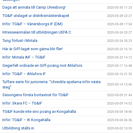
Dags att anmäla till Camp Ulvesborg!
2025-05-30 11:23
TG&IF utslaget ur distriksmästerskapet
2025-05-28 22:27
Inför: TG&IF – Vänersborgs IF (DM)
2025-05-28 17:54
Intresseanmälan till utbildningen UEFA C
2025-05-24 20:27
Tung förlust i Motala
2025-05-24 20:23
Här är Giff-laget som gärna blir fler!
2025-05-23 16:16
Inför: Motala AIF – TG&IF
2025-05-23 14:12
Gegerfelt ordnade en Giff-poäng mot Ahlafors
2025-05-17 16:48
Inför: TG&IF – Ahlafors IF
2025-05-16 21:33
Tuffare serie för juniorerna: ”Utveckla spelarna inför nästa
2025-05-14 12:46
steg”
Säsongens första bortavinst för TG&IF
2025-05-09 21:44
Inför: Skara FC – TG&IF
2025-05-09 14:52
TG&IF kunde inte sno poäng av Kongahälla
2025-05-04 18:40
Inför: TG&IF – IK Kongahälla
2025-05-04 06:36
Utbildning ställs in
2025-05-02 10:59