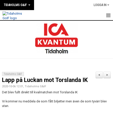
TIDAHOLMS G&IF
LOGGA IN
HEM
FÖRENINGSKALENDERN
NYHETER
KLUBBSTUGAN
KONTAKT
Tidaholms G&IF
<
>
Lapp på Luckan mot Torslanda IK
FÖRENINGEN
2020-10-06 12:01, Tidaholms G&IF
SOUVENIRER
Det blev fullt direkt till kvalmatchen mot Torslanda IK
Vi kommer nu meddela de som fått biljetter men även de som tyvärr blev
GAMLA GIFFS TORSDAGSTRÄFFAR
utan.
MATCHER