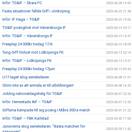
Inför: TG&IF – Skara FC
2025-06-28 14:00
Fasta situationer fällde Giff i Jönköping
2025-06-25 21:38
Inför: IF Haga – TG&IF
2025-06-25 15:06
TG&IF poänglöst mot Vänersborgs IF
2025-06-19 23:17
Inför: TG&IF – Vänersborgs IF
2025-06-19 14:47
Freeplay 24.000kr tisdag 17/6
2025-06-16 18:09
Tung Giff-förlust mot Lidköpings FK
2025-06-13 22:14
Inför: TG&IF – Lidköpings FK
2025-06-13 13:57
Freeplay 24.000kr tisdag 17juni
2025-06-13 09:43
U17-laget slog serieledaren
2025-06-08 21:01
Glöm inte av att anmäla er till utbildningen!
2025-06-08 16:32
Jobbig nationaldagshelg för TG&IF
2025-06-07 22:26
Inför: Herrestads AIF – TG&IF
2025-06-07 12:32
Giffarna kämpade till sig poäng i Måns 300:e match
2025-06-01 21:22
Inför: TG&IF – FBK Karlstad
2025-05-30 17:00
Juniorerna slog serieledaren: ”Bästa matchen för
2025-05-30 11:42
säsongen”