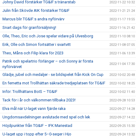
Johny David förstärker TG&IF:s tränarstab
2022-11-22 10:32
Julin från Skövde AIK förstärker TG&IF
2022-11-21 21:24
Marcus blir TG&IF:s andra nyförvärv
2022-11-17 19:55
Snart dags för granförsäljning!
2022-11-16 21:42
Olle, Theo, Eric och Jose spelar vidare på Ulvesborg
2022-11-10 08:10
Erik, Olle och Simon fortsätter i svartvitt
2022-11-08 07:05
Theo, Måns och Filip klara för 2023
2022-11-06 13:39
Patrik och spelartrio förlänger – och Sonny är första
2022-11-04 17:30
nyförvärvet
Glädje, jubel och medaljer - se bildspelet från Kick On Cup
2022-10-02 20:48
En femetta mot Trollhättan säkrade tredjeplatsen för TG&IF
2022-10-02 18:25
Inför: Trollhättans BoIS – TG&IF
2022-10-02 11:40
Tack för i år och välkommen tillbaka 2023!
2022-09-28 10:53
Elva mål när U-laget vann fjärde raka
2022-09-27 14:28
Ungdomsavdelningen avslutade med spel och lek
2022-09-27 14:22
Höjdpunkter från TG&IF – IFK Mariestad
2022-09-25 15:30
U-laget upp i topp efter 5–0-seger i Hjo
2022-09-24 13:32