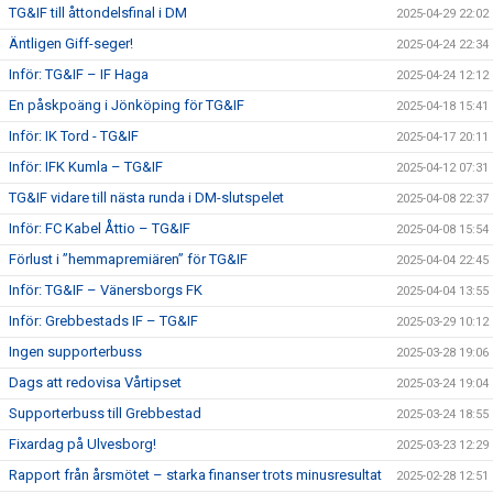
TG&IF till åttondelsfinal i DM
2025-04-29 22:02
Äntligen Giff-seger!
2025-04-24 22:34
Inför: TG&IF – IF Haga
2025-04-24 12:12
En påskpoäng i Jönköping för TG&IF
2025-04-18 15:41
Inför: IK Tord - TG&IF
2025-04-17 20:11
Inför: IFK Kumla – TG&IF
2025-04-12 07:31
TG&IF vidare till nästa runda i DM-slutspelet
2025-04-08 22:37
Inför: FC Kabel Åttio – TG&IF
2025-04-08 15:54
Förlust i ”hemmapremiären” för TG&IF
2025-04-04 22:45
Inför: TG&IF – Vänersborgs FK
2025-04-04 13:55
Inför: Grebbestads IF – TG&IF
2025-03-29 10:12
Ingen supporterbuss
2025-03-28 19:06
Dags att redovisa Vårtipset
2025-03-24 19:04
Supporterbuss till Grebbestad
2025-03-24 18:55
Fixardag på Ulvesborg!
2025-03-23 12:29
Rapport från årsmötet – starka finanser trots minusresultat
2025-02-28 12:51