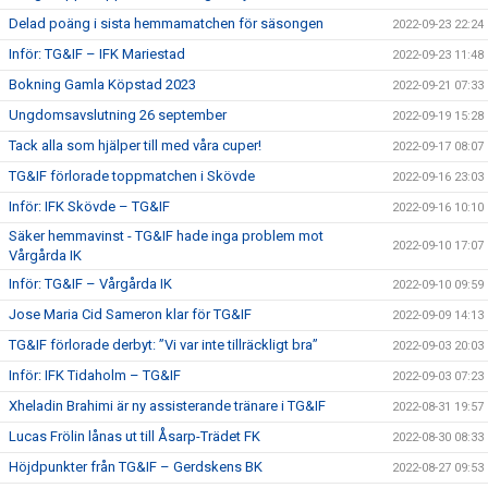
Delad poäng i sista hemmamatchen för säsongen
2022-09-23 22:24
Inför: TG&IF – IFK Mariestad
2022-09-23 11:48
Bokning Gamla Köpstad 2023
2022-09-21 07:33
Ungdomsavslutning 26 september
2022-09-19 15:28
Tack alla som hjälper till med våra cuper!
2022-09-17 08:07
TG&IF förlorade toppmatchen i Skövde
2022-09-16 23:03
Inför: IFK Skövde – TG&IF
2022-09-16 10:10
Säker hemmavinst - TG&IF hade inga problem mot
2022-09-10 17:07
Vårgårda IK
Inför: TG&IF – Vårgårda IK
2022-09-10 09:59
Jose Maria Cid Sameron klar för TG&IF
2022-09-09 14:13
TG&IF förlorade derbyt: ”Vi var inte tillräckligt bra”
2022-09-03 20:03
Inför: IFK Tidaholm – TG&IF
2022-09-03 07:23
Xheladin Brahimi är ny assisterande tränare i TG&IF
2022-08-31 19:57
Lucas Frölin lånas ut till Åsarp-Trädet FK
2022-08-30 08:33
Höjdpunkter från TG&IF – Gerdskens BK
2022-08-27 09:53