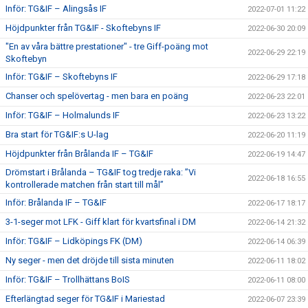
Inför: TG&IF – Alingsås IF
2022-07-01 11:22
Höjdpunkter från TG&IF - Skoftebyns IF
2022-06-30 20:09
"En av våra bättre prestationer" - tre Giff-poäng mot
2022-06-29 22:19
Skoftebyn
Inför: TG&IF – Skoftebyns IF
2022-06-29 17:18
Chanser och spelövertag - men bara en poäng
2022-06-23 22:01
Inför: TG&IF – Holmalunds IF
2022-06-23 13:22
Bra start för TG&IF:s U-lag
2022-06-20 11:19
Höjdpunkter från Brålanda IF – TG&IF
2022-06-19 14:47
Drömstart i Brålanda – TG&IF tog tredje raka: ”Vi
2022-06-18 16:55
kontrollerade matchen från start till mål”
Inför: Brålanda IF – TG&IF
2022-06-17 18:17
3-1-seger mot LFK - Giff klart för kvartsfinal i DM
2022-06-14 21:32
Inför: TG&IF – Lidköpings FK (DM)
2022-06-14 06:39
Ny seger - men det dröjde till sista minuten
2022-06-11 18:02
Inför: TG&IF – Trollhättans BoIS
2022-06-11 08:00
Efterlängtad seger för TG&IF i Mariestad
2022-06-07 23:39