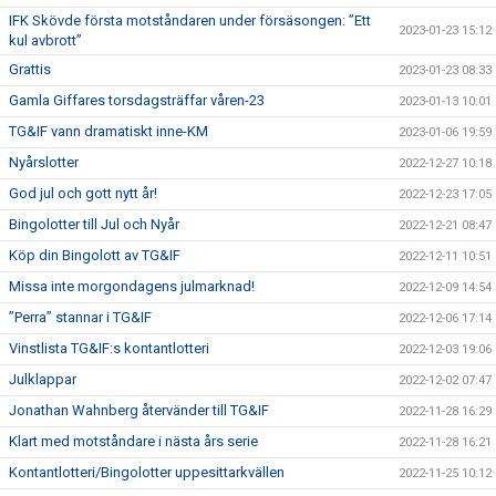
IFK Skövde första motståndaren under försäsongen: ”Ett
2023-01-23 15:12
kul avbrott”
Grattis
2023-01-23 08:33
Gamla Giffares torsdagsträffar våren-23
2023-01-13 10:01
TG&IF vann dramatiskt inne-KM
2023-01-06 19:59
Nyårslotter
2022-12-27 10:18
God jul och gott nytt år!
2022-12-23 17:05
Bingolotter till Jul och Nyår
2022-12-21 08:47
Köp din Bingolott av TG&IF
2022-12-11 10:51
Missa inte morgondagens julmarknad!
2022-12-09 14:54
”Perra” stannar i TG&IF
2022-12-06 17:14
Vinstlista TG&IF:s kontantlotteri
2022-12-03 19:06
Julklappar
2022-12-02 07:47
Jonathan Wahnberg återvänder till TG&IF
2022-11-28 16:29
Klart med motståndare i nästa års serie
2022-11-28 16:21
Kontantlotteri/Bingolotter uppesittarkvällen
2022-11-25 10:12