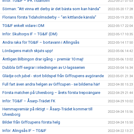
Inför: TG&IF – IFK Tidaholm
2022-05-21 07:03
Sörman: ”Att vinna ett derby är det bästa som kan hända”
2022-05-20 17:28
Florians första Tidaholmsderby – ”en kittlande känsla”
2022-05-19 20:35
TG&IF enkelt vidare i DM
2022-05-17 22:04
Inför: Skultorps IF – TG&IF (DM)
2022-05-17 10:35
Andra raka för TG&IF – bortavann i Allingsås
2022-05-14 17:50
Lördagens match skjuts upp!
2022-05-06 14:42
Äntligen Bilbingon drar igång – premiär 10 maj!
2022-05-06 13:02
Dubbla Giff-segrar i inledningen av U-lagsserien
2022-05-04 16:34
Glädje och jubel - stort bildspel från Giffcupens avgörande
2022-05-01 21:34
Full fart även andra helgen av Giffcupen - se bilderna här!
2022-04-30 15:23
Första matchen på Ulvesborg – årets första trepoängare
2022-04-29 21:44
Inför: TG&IF – Åsarp-Trädet FK
2022-04-29 10:02
Hemmapremiär på riktigt – Åsarp-Trädet kommer till
2022-04-24 15:56
Ulvesborg
Bilder från Giffcupens första helg
2022-04-24 15:50
Inför: Alingsås IF – TG&IF
2022-04-22 13:27