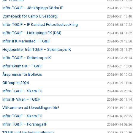
Inför: TG&IF – Jönköpings Södra IF
2024-05-21 18:56
Comeback för Camp Ulvesborg!
2024-05-21 18:40
Inför: TG&IF – IF Karlstad Fotbollsutveckling
2024-05-18 17:22
Inför: TG&IF – Lidköpings FK (DM)
2024-05-14 14:32
Inför: IFK Mariestad – TG&IF
2024-05-09 12:30
Höjdpunkter från TG&IF – Strömtorps IK
2024-05-05 16:27
Inför: TG&IF – Strömtorps IK
2024-05-03 21:14
Inför: Grums IK – TG&IF
2024-05-01 10:00
Årspremiär för Bollekis
2024-04-30 10:03
Giffcupen 2024
2024-04-29 11:56
Inför: TG&IF – Skara FC
2024-04-23 20:16
Inför: IF Viken – TG&IF
2024-04-20 19:14
Välkommen på Utvecklingsmöte!
2024-04-19 14:15
Inför: TG&IF – Skara FC
2024-04-16 22:25
Inför: TG&IF – Forshaga IF
2024-04-14 09:26
TG&IF värd för ledarutbildning
2024-04-13 12:30