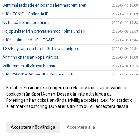
Sent mål räddade en poäng i hemmapremiären
2022-04-15 16:08
Inför: TG&IF – Brålanda IF
2022-04-15 11:09
Ny tid på hemmapremiären
2022-04-11 19:33
Höjdpunkter från premiären mot Holmalunds IF
2022-04-08 22:53
Inför: Holmalunds IF – TG&IF
2022-04-08 13:44
TG&IF flyttar fram första Giffcupen-helgen
2022-04-04 20:34
Än finns chans att köpa Vårtips
2022-04-04 19:08
Välkommen till vår nya hemsida
2022-04-04 10:15
Inför: TG&IF – Götene IF (träningsmatch)
2022-04-01 17:10
Bra årspremiär av juniorlaget mot Folkabo
2022-03-24 16:48
För att hemsidan ska fungera korrekt använder vi nödvändiga
INFO Nya huvudentrèn
2022-03-24 12:27
cookies från SportAdmin. Dessa går inte att stänga av.
Föreningen kan också använda frivilliga cookies, t.ex. för statistik
Entrèn
2022-03-15 08:41
eller marknadsföring. Du väljer själv om du vill acceptera dessa.
Inför: Husqvarna FF – TG&IF
2022-03-12 10:50
Anpassa dina val
Inför: TG&IF – IK Gauthiod (träningsmatch)
2022-03-05 07:33
Inför: TG&IF – Vänersborgs FK (träningsmatch)
Acceptera nödvändiga
Acceptera alla
2022-02-25 20:12
Stadgeändringar och plusresultat – nyheterna från
2022-02-24 11:41