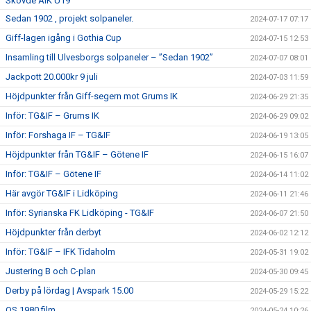
Skövde AIK U19
Sedan 1902 , projekt solpaneler.
2024-07-17 07:17
Giff-lagen igång i Gothia Cup
2024-07-15 12:53
Insamling till Ulvesborgs solpaneler – ”Sedan 1902”
2024-07-07 08:01
Jackpott 20.000kr 9 juli
2024-07-03 11:59
Höjdpunkter från Giff-segern mot Grums IK
2024-06-29 21:35
Inför: TG&IF – Grums IK
2024-06-29 09:02
Inför: Forshaga IF – TG&IF
2024-06-19 13:05
Höjdpunkter från TG&IF – Götene IF
2024-06-15 16:07
Inför: TG&IF – Götene IF
2024-06-14 11:02
Här avgör TG&IF i Lidköping
2024-06-11 21:46
Inför: Syrianska FK Lidköping - TG&IF
2024-06-07 21:50
Höjdpunkter från derbyt
2024-06-02 12:12
Inför: TG&IF – IFK Tidaholm
2024-05-31 19:02
Justering B och C-plan
2024-05-30 09:45
Derby på lördag | Avspark 15.00
2024-05-29 15:22
OS 1980 film
2024-05-24 10:26