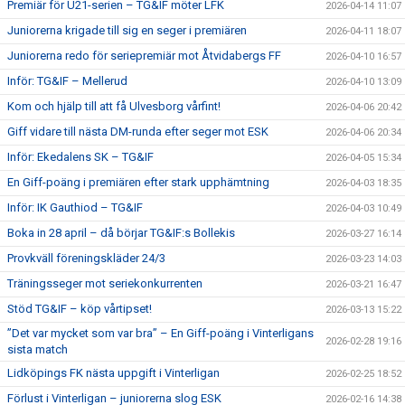
Premiär för U21-serien – TG&IF möter LFK
2026-04-14 11:07
Juniorerna krigade till sig en seger i premiären
2026-04-11 18:07
Juniorerna redo för seriepremiär mot Åtvidabergs FF
2026-04-10 16:57
Inför: TG&IF – Mellerud
2026-04-10 13:09
Kom och hjälp till att få Ulvesborg vårfint!
2026-04-06 20:42
Giff vidare till nästa DM-runda efter seger mot ESK
2026-04-06 20:34
Inför: Ekedalens SK – TG&IF
2026-04-05 15:34
En Giff-poäng i premiären efter stark upphämtning
2026-04-03 18:35
Inför: IK Gauthiod – TG&IF
2026-04-03 10:49
Boka in 28 april – då börjar TG&IF:s Bollekis
2026-03-27 16:14
Provkväll föreningskläder 24/3
2026-03-23 14:03
Träningsseger mot seriekonkurrenten
2026-03-21 16:47
Stöd TG&IF – köp vårtipset!
2026-03-13 15:22
”Det var mycket som var bra” – En Giff-poäng i Vinterligans
2026-02-28 19:16
sista match
Lidköpings FK nästa uppgift i Vinterligan
2026-02-25 18:52
Förlust i Vinterligan – juniorerna slog ESK
2026-02-16 14:38