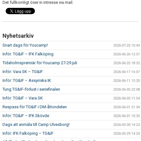
Det fullkomligt öser in intresse via mail.
CUPER ARBETSBESKRIVNING
PLANSCHEMA
Nyhetsarkiv
Snart dags för Youcamp!
2026-07-25 10:44
Inför: TG&IF – IFK Falköping
2026-06-26 12:57
TIdaholmspremiär för Youcamp 27-29 juli
2026-06-25 18:32
Inför: Vara SK – TG&IF
2026-06-17 16:07
Inför: TG&IF – Assyriska IK
2026-06-11 15:20
Tung TG&IF-förlust i seriefinalen
2026-06-05 22:08
Inför: TG&IF – Vara SK
2026-06-05 11:54
Respass för TG&IF i DM-åttondelen
2026-06-01 21:34
Inför: TG&IF – IFK Skövde
2026-06-01 10:35
Dags att anmäla till Camp Ulvesborg!
2026-05-30 14:23
Inför: IFK Falköping – TG&IF
2026-05-29 14:24