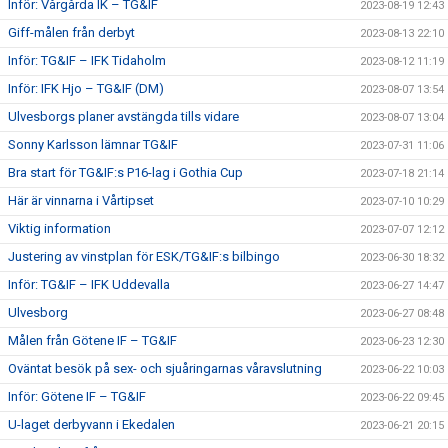
Inför: Vårgårda IK – TG&IF
2023-08-19 12:43
Giff-målen från derbyt
2023-08-13 22:10
Inför: TG&IF – IFK Tidaholm
2023-08-12 11:19
Inför: IFK Hjo – TG&IF (DM)
2023-08-07 13:54
Ulvesborgs planer avstängda tills vidare
2023-08-07 13:04
Sonny Karlsson lämnar TG&IF
2023-07-31 11:06
Bra start för TG&IF:s P16-lag i Gothia Cup
2023-07-18 21:14
Här är vinnarna i Vårtipset
2023-07-10 10:29
Viktig information
2023-07-07 12:12
Justering av vinstplan för ESK/TG&IF:s bilbingo
2023-06-30 18:32
Inför: TG&IF – IFK Uddevalla
2023-06-27 14:47
Ulvesborg
2023-06-27 08:48
Målen från Götene IF – TG&IF
2023-06-23 12:30
Oväntat besök på sex- och sjuåringarnas våravslutning
2023-06-22 10:03
Inför: Götene IF – TG&IF
2023-06-22 09:45
U-laget derbyvann i Ekedalen
2023-06-21 20:15