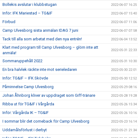
Bollekis avslutar i klubbstugan
2022-06-07 16:25
Inför: IFK Mariestad – TG&IF
2022-06-07 15:40
Förbud
2022-06-07 11:06
Camp Ulvesborg sista anmälan IDAG 7 juni
2022-06-07 07:58
Tack till alla som arbetat med den nya entrén!
2022-06-04 13:52
Klart med program till Camp Ulvesborg – glöm inte att
2022-05-31 22:33
anmäla!
Sommaruppehåll 2022
2022-05-31 10:30
En bra halvlek räckte inte mot serieledaren
2022-05-30 22:01
Inför: TG&IF – IFK Skövde
2022-05-30 12:52
Påminnelse Camp Ulvesborg
2022-05-29 08:16
Johan Åhnborg kliver av uppdraget som Giff-tränare
2022-05-28 19:28
Ribba ut för TG&IF i Vårgårda
2022-05-26 15:34
Inför: Vårgårda IK – TG&IF
2022-05-26 10:16
I sommar blir det comeback för Camp Ulvesborg
2022-05-23 16:14
Uddamålsförlust i derbyt
2022-05-21 21:34