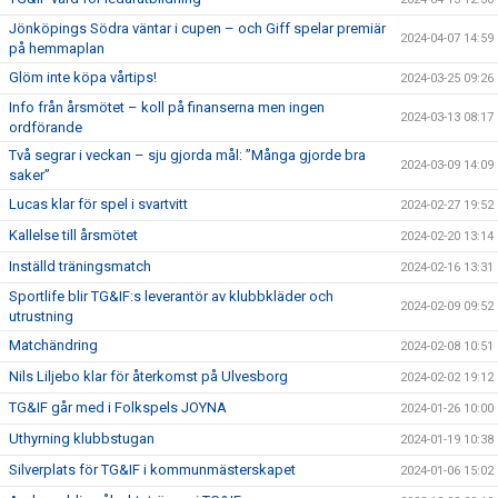
Jönköpings Södra väntar i cupen – och Giff spelar premiär
2024-04-07 14:59
på hemmaplan
Glöm inte köpa vårtips!
2024-03-25 09:26
Info från årsmötet – koll på finanserna men ingen
2024-03-13 08:17
ordförande
Två segrar i veckan – sju gjorda mål: ”Många gjorde bra
2024-03-09 14:09
saker”
Lucas klar för spel i svartvitt
2024-02-27 19:52
Kallelse till årsmötet
2024-02-20 13:14
Inställd träningsmatch
2024-02-16 13:31
Sportlife blir TG&IF:s leverantör av klubbkläder och
2024-02-09 09:52
utrustning
Matchändring
2024-02-08 10:51
Nils Liljebo klar för återkomst på Ulvesborg
2024-02-02 19:12
TG&IF går med i Folkspels JOYNA
2024-01-26 10:00
Uthyrning klubbstugan
2024-01-19 10:38
Silverplats för TG&IF i kommunmästerskapet
2024-01-06 15:02