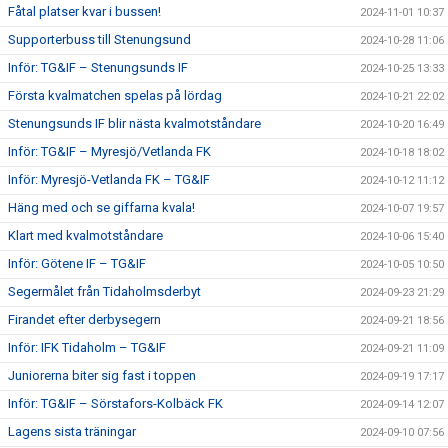
Fåtal platser kvar i bussen!
2024-11-01 10:37
Supporterbuss till Stenungsund
2024-10-28 11:06
Inför: TG&IF – Stenungsunds IF
2024-10-25 13:33
Första kvalmatchen spelas på lördag
2024-10-21 22:02
Stenungsunds IF blir nästa kvalmotståndare
2024-10-20 16:49
Inför: TG&IF – Myresjö/Vetlanda FK
2024-10-18 18:02
Inför: Myresjö-Vetlanda FK – TG&IF
2024-10-12 11:12
Häng med och se giffarna kvala!
2024-10-07 19:57
Klart med kvalmotståndare
2024-10-06 15:40
Inför: Götene IF – TG&IF
2024-10-05 10:50
Segermålet från Tidaholmsderbyt
2024-09-23 21:29
Firandet efter derbysegern
2024-09-21 18:56
Inför: IFK Tidaholm – TG&IF
2024-09-21 11:09
Juniorerna biter sig fast i toppen
2024-09-19 17:17
Inför: TG&IF – Sörstafors-Kolbäck FK
2024-09-14 12:07
Lagens sista träningar
2024-09-10 07:56