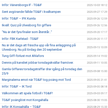
Inför: Vänersborgs IF - TG&IF
2025-10-03 18:12
Sent avgörande fällde TG&IF i kvalkampen
2025-09-27 17:29
Inför: TG&IF – IFK Kumla
2025-09-26 12:59
Ikväll: Quiz på Ulvesborg för giffare
2025-09-26 12:56
”Nu är det fyra finaler som återstår...”
2025-09-20 17:17
Inför: FBK Karlstad - TG&IF
2025-09-20 11:17
Nu är det dags att fräscha upp vår fina anläggning på
2025-09-15 10:09
Ulvesborg. Nu på lördag den 20 september
Tung Giff-förlust mot Ahlafors
2025-09-14 19:02
Dennis på kansliet jobbar torsdagskvällar framöver.
2025-09-11 10:05
Gamla Giffares torsdagsträffar drar igång på torsdag den
2025-09-08 15:00
25/9
Marginalerna emot när TG&IF tog poäng mot Tord
2025-09-05 21:41
Inför: TG&IF – IK Tord
2025-09-05 08:18
Välkommen att spela fotboll i TG&IF!
2025-09-03 09:17
TG&IF poänglöst mot Kongahälla
2025-08-30 19:05
Inför: IK Kongahälla – TG&IF
2025-08-29 15:33