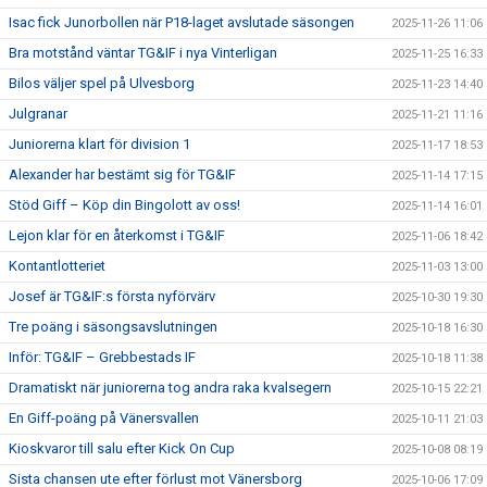
Isac fick Junorbollen när P18-laget avslutade säsongen
2025-11-26 11:06
Bra motstånd väntar TG&IF i nya Vinterligan
2025-11-25 16:33
Bilos väljer spel på Ulvesborg
2025-11-23 14:40
Julgranar
2025-11-21 11:16
Juniorerna klart för division 1
2025-11-17 18:53
Alexander har bestämt sig för TG&IF
2025-11-14 17:15
Stöd Giff – Köp din Bingolott av oss!
2025-11-14 16:01
Lejon klar för en återkomst i TG&IF
2025-11-06 18:42
Kontantlotteriet
2025-11-03 13:00
Josef är TG&IF:s första nyförvärv
2025-10-30 19:30
Tre poäng i säsongsavslutningen
2025-10-18 16:30
Inför: TG&IF – Grebbestads IF
2025-10-18 11:38
Dramatiskt när juniorerna tog andra raka kvalsegern
2025-10-15 22:21
En Giff-poäng på Vänersvallen
2025-10-11 21:03
Kioskvaror till salu efter Kick On Cup
2025-10-08 08:19
Sista chansen ute efter förlust mot Vänersborg
2025-10-06 17:09