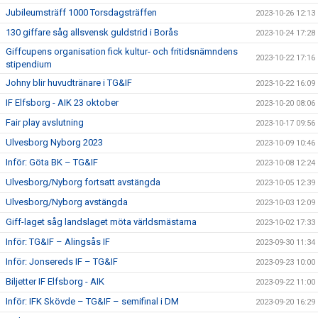
Jubileumsträff 1000 Torsdagsträffen
2023-10-26 12:13
130 giffare såg allsvensk guldstrid i Borås
2023-10-24 17:28
Giffcupens organisation fick kultur- och fritidsnämndens
2023-10-22 17:16
stipendium
Johny blir huvudtränare i TG&IF
2023-10-22 16:09
IF Elfsborg - AIK 23 oktober
2023-10-20 08:06
Fair play avslutning
2023-10-17 09:56
Ulvesborg Nyborg 2023
2023-10-09 10:46
Inför: Göta BK – TG&IF
2023-10-08 12:24
Ulvesborg/Nyborg fortsatt avstängda
2023-10-05 12:39
Ulvesborg/Nyborg avstängda
2023-10-03 12:09
Giff-laget såg landslaget möta världsmästarna
2023-10-02 17:33
Inför: TG&IF – Alingsås IF
2023-09-30 11:34
Inför: Jonsereds IF – TG&IF
2023-09-23 10:00
Biljetter IF Elfsborg - AIK
2023-09-22 11:00
Inför: IFK Skövde – TG&IF – semifinal i DM
2023-09-20 16:29