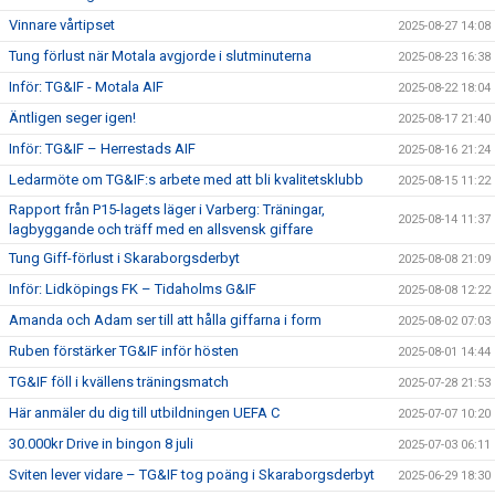
Vinnare vårtipset
2025-08-27 14:08
Tung förlust när Motala avgjorde i slutminuterna
2025-08-23 16:38
Inför: TG&IF - Motala AIF
2025-08-22 18:04
Äntligen seger igen!
2025-08-17 21:40
Inför: TG&IF – Herrestads AIF
2025-08-16 21:24
Ledarmöte om TG&IF:s arbete med att bli kvalitetsklubb
2025-08-15 11:22
Rapport från P15-lagets läger i Varberg: Träningar,
2025-08-14 11:37
lagbyggande och träff med en allsvensk giffare
Tung Giff-förlust i Skaraborgsderbyt
2025-08-08 21:09
Inför: Lidköpings FK – Tidaholms G&IF
2025-08-08 12:22
Amanda och Adam ser till att hålla giffarna i form
2025-08-02 07:03
Ruben förstärker TG&IF inför hösten
2025-08-01 14:44
TG&IF föll i kvällens träningsmatch
2025-07-28 21:53
Här anmäler du dig till utbildningen UEFA C
2025-07-07 10:20
30.000kr Drive in bingon 8 juli
2025-07-03 06:11
Sviten lever vidare – TG&IF tog poäng i Skaraborgsderbyt
2025-06-29 18:30