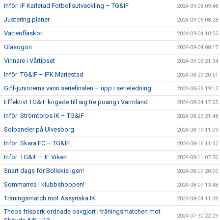
Inför: IF Karlstad Fotbollsutveckling – TG&IF
2024-09-08 09:48
Justering planer
2024-09-06 08:28
Vattenflaskor
2024-09-04 10:55
Glasögon
2024-09-04 08:17
Vinnare i Vårtipset
2024-09-03 21:34
Inför: TG&IF – IFK Mariestad
2024-08-29 20:51
Giff-juniorerna vann seriefinalen – upp i serieledning
2024-08-29 19:13
Effektivt TG&IF krigade till sig tre poäng i Värmland
2024-08-24 17:25
Inför: Strömtorps IK – TG&IF
2024-08-23 21:48
Solpaneler på Ulvesborg
2024-08-19 11:09
Inför: Skara FC – TG&IF
2024-08-16 11:52
Inför: TG&IF – IF Viken
2024-08-11 07:30
Snart dags för Bollekis igen!
2024-08-07 20:00
Sommarrea i klubbshoppen!
2024-08-07 13:48
Träningsmatch mot Assyriska IK
2024-08-04 11:38
Theos frispark ordnade oavgjort i träningsmatchen mot
2024-07-30 22:29