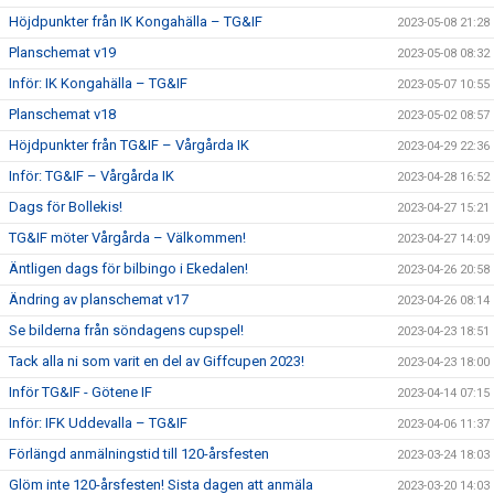
Höjdpunkter från IK Kongahälla – TG&IF
2023-05-08 21:28
Planschemat v19
2023-05-08 08:32
Inför: IK Kongahälla – TG&IF
2023-05-07 10:55
Planschemat v18
2023-05-02 08:57
Höjdpunkter från TG&IF – Vårgårda IK
2023-04-29 22:36
Inför: TG&IF – Vårgårda IK
2023-04-28 16:52
Dags för Bollekis!
2023-04-27 15:21
TG&IF möter Vårgårda – Välkommen!
2023-04-27 14:09
Äntligen dags för bilbingo i Ekedalen!
2023-04-26 20:58
Ändring av planschemat v17
2023-04-26 08:14
Se bilderna från söndagens cupspel!
2023-04-23 18:51
Tack alla ni som varit en del av Giffcupen 2023!
2023-04-23 18:00
Inför TG&IF - Götene IF
2023-04-14 07:15
Inför: IFK Uddevalla – TG&IF
2023-04-06 11:37
Förlängd anmälningstid till 120-årsfesten
2023-03-24 18:03
Glöm inte 120-årsfesten! Sista dagen att anmäla
2023-03-20 14:03