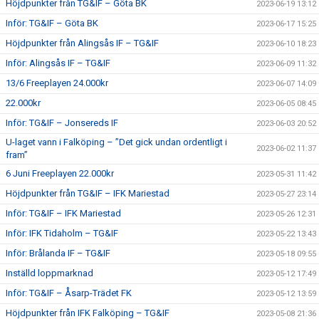
Höjdpunkter från TG&IF – Göta BK
2023-06-19 13:12
Inför: TG&IF – Göta BK
2023-06-17 15:25
Höjdpunkter från Alingsås IF – TG&IF
2023-06-10 18:23
Inför: Alingsås IF – TG&IF
2023-06-09 11:32
13/6 Freeplayen 24.000kr
2023-06-07 14:09
22.000kr
2023-06-05 08:45
Inför: TG&IF – Jonsereds IF
2023-06-03 20:52
U-laget vann i Falköping – ”Det gick undan ordentligt i
2023-06-02 11:37
fram”
6 Juni Freeplayen 22.000kr
2023-05-31 11:42
Höjdpunkter från TG&IF – IFK Mariestad
2023-05-27 23:14
Inför: TG&IF – IFK Mariestad
2023-05-26 12:31
Inför: IFK Tidaholm – TG&IF
2023-05-22 13:43
Inför: Brålanda IF – TG&IF
2023-05-18 09:55
Inställd loppmarknad
2023-05-12 17:49
Inför: TG&IF – Åsarp-Trädet FK
2023-05-12 13:59
Höjdpunkter från IFK Falköping – TG&IF
2023-05-08 21:36