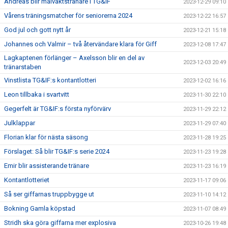
Andreas blir målvaktstränare i TG&IF
2023-12-29 09:10
Vårens träningsmatcher för seniorerna 2024
2023-12-22 16:57
God jul och gott nytt år
2023-12-21 15:18
Johannes och Valmir – två återvändare klara för Giff
2023-12-08 17:47
Lagkaptenen förlänger – Axelsson blir en del av
2023-12-03 20:49
tränarstaben
Vinstlista TG&IF:s kontantlotteri
2023-12-02 16:16
Leon tillbaka i svartvitt
2023-11-30 22:10
Gegerfelt är TG&IF:s första nyförvärv
2023-11-29 22:12
Julklappar
2023-11-29 07:40
Florian klar för nästa säsong
2023-11-28 19:25
Förslaget: Så blir TG&IF:s serie 2024
2023-11-23 19:28
Emir blir assisterande tränare
2023-11-23 16:19
Kontantlotteriet
2023-11-17 09:06
Så ser giffarnas truppbygge ut
2023-11-10 14:12
Bokning Gamla köpstad
2023-11-07 08:49
Stridh ska göra giffarna mer explosiva
2023-10-26 19:48