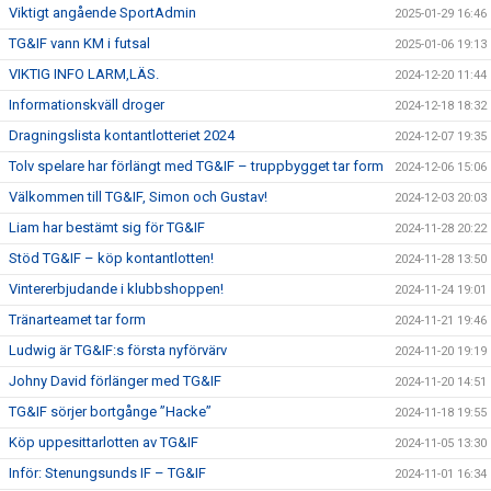
Viktigt angående SportAdmin
2025-01-29 16:46
TG&IF vann KM i futsal
2025-01-06 19:13
VIKTIG INFO LARM,LÄS.
2024-12-20 11:44
Informationskväll droger
2024-12-18 18:32
Dragningslista kontantlotteriet 2024
2024-12-07 19:35
Tolv spelare har förlängt med TG&IF – truppbygget tar form
2024-12-06 15:06
Välkommen till TG&IF, Simon och Gustav!
2024-12-03 20:03
Liam har bestämt sig för TG&IF
2024-11-28 20:22
Stöd TG&IF – köp kontantlotten!
2024-11-28 13:50
Vintererbjudande i klubbshoppen!
2024-11-24 19:01
Tränarteamet tar form
2024-11-21 19:46
Ludwig är TG&IF:s första nyförvärv
2024-11-20 19:19
Johny David förlänger med TG&IF
2024-11-20 14:51
TG&IF sörjer bortgånge ”Hacke”
2024-11-18 19:55
Köp uppesittarlotten av TG&IF
2024-11-05 13:30
Inför: Stenungsunds IF – TG&IF
2024-11-01 16:34