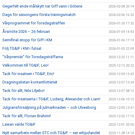
Gegerfelt ende målskytt när Giff vann i Götene
2026-02-08 20:14
Dags för säsongens första träningsmatch
2026-02-06 16:32
Vårprogrammet för Torsdagsträffen
2026-01-20 17:32
Årsmöte 2026 – 26 februari
2026-01-09 14:43
Semifinal-stopp för Giff i KM
2026-01-06 17:13
Följ TG&IF i KM i futsal
2026-01-05 22:09
”Vårpremiär” för Torsdagsträffarna
2025-12-25 11:11
Välkommen till TG&IF, Leo!
2025-12-15 20:22
Tack för insatsen i TG&IF, Eric!
2025-12-09 13:43
Dragningslistan kontantlotteriet
2025-12-07 13:24
Tack för allt, Nils Liljebo!
2025-12-07 08:12
Tack för insatserna i TG&IF, Ludwig, Alexander och Liam!
2025-12-06 10:15
Julgransförsäljning på julmarknaden – och Ulvesborg
2025-12-05 13:47
Tack för allt, Florian Brahimi!
2025-12-02 17:15
Lawan valde TG&IF
2025-12-01 20:50
Nytt samarbete mellan STC och TG&IF – ser erbjudandet
2025-11-28 14:14