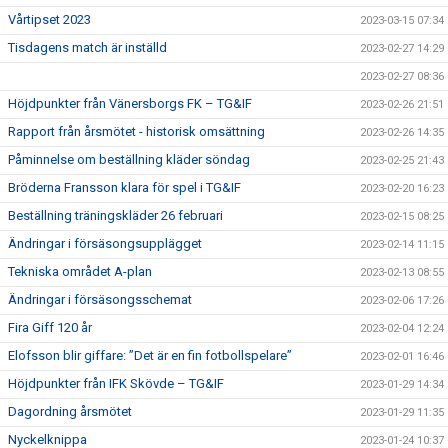
Vårtipset 2023
2023-03-15 07:34
Tisdagens match är inställd
2023-02-27 14:29
2023-02-27 08:36
Höjdpunkter från Vänersborgs FK – TG&IF
2023-02-26 21:51
Rapport från årsmötet - historisk omsättning
2023-02-26 14:35
Påminnelse om beställning kläder söndag
2023-02-25 21:43
Bröderna Fransson klara för spel i TG&IF
2023-02-20 16:23
Beställning träningskläder 26 februari
2023-02-15 08:25
Ändringar i försäsongsupplägget
2023-02-14 11:15
Tekniska området A-plan
2023-02-13 08:55
Ändringar i försäsongsschemat
2023-02-06 17:26
Fira Giff 120 år
2023-02-04 12:24
Elofsson blir giffare: ”Det är en fin fotbollspelare”
2023-02-01 16:46
Höjdpunkter från IFK Skövde – TG&IF
2023-01-29 14:34
Dagordning årsmötet
2023-01-29 11:35
Nyckelknippa
2023-01-24 10:37