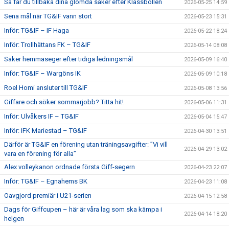
Så får du tillbaka dina glömda saker efter Klassbollen
2026-05-25 14:59
Sena mål när TG&IF vann stort
2026-05-23 15:31
Inför: TG&IF – IF Haga
2026-05-22 18:24
Inför: Trollhättans FK – TG&IF
2026-05-14 08:08
Säker hemmaseger efter tidiga ledningsmål
2026-05-09 16:40
Inför: TG&IF – Wargöns IK
2026-05-09 10:18
Roel Homi ansluter till TG&IF
2026-05-08 13:56
Giffare och söker sommarjobb? Titta hit!
2026-05-06 11:31
Inför: Ulvåkers IF – TG&IF
2026-05-04 15:47
Inför: IFK Mariestad – TG&IF
2026-04-30 13:51
Därför är TG&IF en förening utan träningsavgifter: ”Vi vill
2026-04-29 13:02
vara en förening för alla”
Alex volleykanon ordnade första Giff-segern
2026-04-23 22:07
Inför: TG&IF – Egnahems BK
2026-04-23 11:08
Oavgjord premiär i U21-serien
2026-04-15 12:58
Dags för Giffcupen – här är våra lag som ska kämpa i
2026-04-14 18:20
helgen