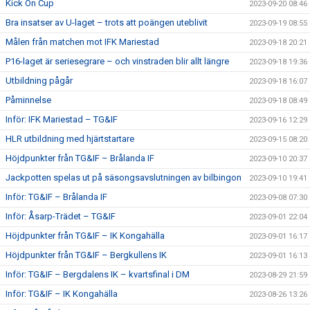
Kick On Cup
2023-09-20 08:46
Bra insatser av U-laget – trots att poängen uteblivit
2023-09-19 08:55
Målen från matchen mot IFK Mariestad
2023-09-18 20:21
P16-laget är seriesegrare – och vinstraden blir allt längre
2023-09-18 19:36
Utbildning pågår
2023-09-18 16:07
Påminnelse
2023-09-18 08:49
Inför: IFK Mariestad – TG&IF
2023-09-16 12:29
HLR utbildning med hjärtstartare
2023-09-15 08:20
Höjdpunkter från TG&IF – Brålanda IF
2023-09-10 20:37
Jackpotten spelas ut på säsongsavslutningen av bilbingon
2023-09-10 19:41
Inför: TG&IF – Brålanda IF
2023-09-08 07:30
Inför: Åsarp-Trädet – TG&IF
2023-09-01 22:04
Höjdpunkter från TG&IF – IK Kongahälla
2023-09-01 16:17
Höjdpunkter från TG&IF – Bergkullens IK
2023-09-01 16:13
Inför: TG&IF – Bergdalens IK – kvartsfinal i DM
2023-08-29 21:59
Inför: TG&IF – IK Kongahälla
2023-08-26 13:26