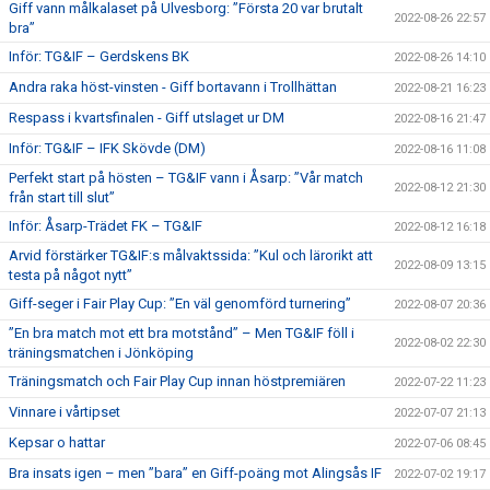
Giff vann målkalaset på Ulvesborg: ”Första 20 var brutalt
2022-08-26 22:57
bra”
Inför: TG&IF – Gerdskens BK
2022-08-26 14:10
Andra raka höst-vinsten - Giff bortavann i Trollhättan
2022-08-21 16:23
Respass i kvartsfinalen - Giff utslaget ur DM
2022-08-16 21:47
Inför: TG&IF – IFK Skövde (DM)
2022-08-16 11:08
Perfekt start på hösten – TG&IF vann i Åsarp: ”Vår match
2022-08-12 21:30
från start till slut”
Inför: Åsarp-Trädet FK – TG&IF
2022-08-12 16:18
Arvid förstärker TG&IF:s målvaktssida: ”Kul och lärorikt att
2022-08-09 13:15
testa på något nytt”
Giff-seger i Fair Play Cup: ”En väl genomförd turnering”
2022-08-07 20:36
”En bra match mot ett bra motstånd” – Men TG&IF föll i
2022-08-02 22:30
träningsmatchen i Jönköping
Träningsmatch och Fair Play Cup innan höstpremiären
2022-07-22 11:23
Vinnare i vårtipset
2022-07-07 21:13
Kepsar o hattar
2022-07-06 08:45
Bra insats igen – men ”bara” en Giff-poäng mot Alingsås IF
2022-07-02 19:17