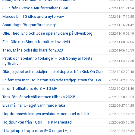
Julin från Skövde AIK förstärker TG&IF
2022-11-21 21:24
Marcus blir TG&IF:s andra nyförvärv
2022-11-17 19:55
Snart dags för granförsäljning!
2022-11-16 21:42
Olle, Theo, Eric och Jose spelar vidare på Ulvesborg
2022-11-10 08:10
Erik, Olle och Simon fortsätter i svartvitt
2022-11-08 07:05
Theo, Måns och Filip klara för 2023
2022-11-06 13:39
Patrik och spelartrio förlänger – och Sonny är första
2022-11-04 17:30
nyförvärvet
Glädje, jubel och medaljer - se bildspelet från Kick On Cup
2022-10-02 20:48
En femetta mot Trollhättan säkrade tredjeplatsen för TG&IF
2022-10-02 18:25
Inför: Trollhättans BoIS – TG&IF
2022-10-02 11:40
Tack för i år och välkommen tillbaka 2023!
2022-09-28 10:53
Elva mål när U-laget vann fjärde raka
2022-09-27 14:28
Ungdomsavdelningen avslutade med spel och lek
2022-09-27 14:22
Höjdpunkter från TG&IF – IFK Mariestad
2022-09-25 15:30
U-laget upp i topp efter 5–0-seger i Hjo
2022-09-24 13:32