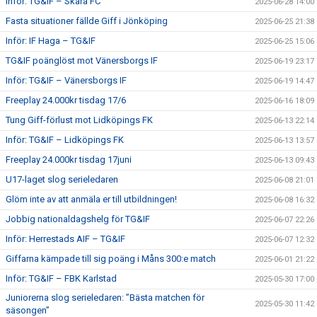
Inför: TG&IF – Skara FC
2025-06-28 14:00
Fasta situationer fällde Giff i Jönköping
2025-06-25 21:38
Inför: IF Haga – TG&IF
2025-06-25 15:06
TG&IF poänglöst mot Vänersborgs IF
2025-06-19 23:17
Inför: TG&IF – Vänersborgs IF
2025-06-19 14:47
Freeplay 24.000kr tisdag 17/6
2025-06-16 18:09
Tung Giff-förlust mot Lidköpings FK
2025-06-13 22:14
Inför: TG&IF – Lidköpings FK
2025-06-13 13:57
Freeplay 24.000kr tisdag 17juni
2025-06-13 09:43
U17-laget slog serieledaren
2025-06-08 21:01
Glöm inte av att anmäla er till utbildningen!
2025-06-08 16:32
Jobbig nationaldagshelg för TG&IF
2025-06-07 22:26
Inför: Herrestads AIF – TG&IF
2025-06-07 12:32
Giffarna kämpade till sig poäng i Måns 300:e match
2025-06-01 21:22
Inför: TG&IF – FBK Karlstad
2025-05-30 17:00
Juniorerna slog serieledaren: ”Bästa matchen för
2025-05-30 11:42
säsongen”