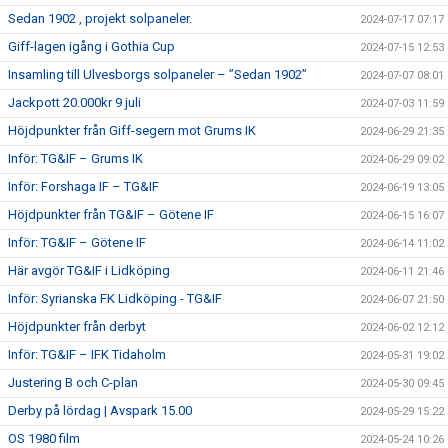
Sedan 1902 , projekt solpaneler.
2024-07-17 07:17
Giff-lagen igång i Gothia Cup
2024-07-15 12:53
Insamling till Ulvesborgs solpaneler – ”Sedan 1902”
2024-07-07 08:01
Jackpott 20.000kr 9 juli
2024-07-03 11:59
Höjdpunkter från Giff-segern mot Grums IK
2024-06-29 21:35
Inför: TG&IF – Grums IK
2024-06-29 09:02
Inför: Forshaga IF – TG&IF
2024-06-19 13:05
Höjdpunkter från TG&IF – Götene IF
2024-06-15 16:07
Inför: TG&IF – Götene IF
2024-06-14 11:02
Här avgör TG&IF i Lidköping
2024-06-11 21:46
Inför: Syrianska FK Lidköping - TG&IF
2024-06-07 21:50
Höjdpunkter från derbyt
2024-06-02 12:12
Inför: TG&IF – IFK Tidaholm
2024-05-31 19:02
Justering B och C-plan
2024-05-30 09:45
Derby på lördag | Avspark 15.00
2024-05-29 15:22
OS 1980 film
2024-05-24 10:26