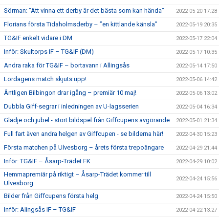
Sörman: ”Att vinna ett derby är det bästa som kan hända”
2022-05-20 17:28
Florians första Tidaholmsderby – ”en kittlande känsla”
2022-05-19 20:35
TG&IF enkelt vidare i DM
2022-05-17 22:04
Inför: Skultorps IF – TG&IF (DM)
2022-05-17 10:35
Andra raka för TG&IF – bortavann i Allingsås
2022-05-14 17:50
Lördagens match skjuts upp!
2022-05-06 14:42
Äntligen Bilbingon drar igång – premiär 10 maj!
2022-05-06 13:02
Dubbla Giff-segrar i inledningen av U-lagsserien
2022-05-04 16:34
Glädje och jubel - stort bildspel från Giffcupens avgörande
2022-05-01 21:34
Full fart även andra helgen av Giffcupen - se bilderna här!
2022-04-30 15:23
Första matchen på Ulvesborg – årets första trepoängare
2022-04-29 21:44
Inför: TG&IF – Åsarp-Trädet FK
2022-04-29 10:02
Hemmapremiär på riktigt – Åsarp-Trädet kommer till
2022-04-24 15:56
Ulvesborg
Bilder från Giffcupens första helg
2022-04-24 15:50
Inför: Alingsås IF – TG&IF
2022-04-22 13:27