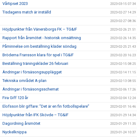
Vårtipset 2023
2023-03-15 07:34
Tisdagens match är inställd
2023-02-27 14:29
2023-02-27 08:36
Höjdpunkter från Vänersborgs FK – TG&IF
2023-02-26 21:51
Rapport från årsmötet - historisk omsättning
2023-02-26 14:35
Påminnelse om beställning kläder söndag
2023-02-25 21:43
Bröderna Fransson klara för spel i TG&IF
2023-02-20 16:23
Beställning träningskläder 26 februari
2023-02-15 08:25
Ändringar i försäsongsupplägget
2023-02-14 11:15
Tekniska området A-plan
2023-02-13 08:55
Ändringar i försäsongsschemat
2023-02-06 17:26
Fira Giff 120 år
2023-02-04 12:24
Elofsson blir giffare: ”Det är en fin fotbollspelare”
2023-02-01 16:46
Höjdpunkter från IFK Skövde – TG&IF
2023-01-29 14:34
Dagordning årsmötet
2023-01-29 11:35
Nyckelknippa
2023-01-24 10:37