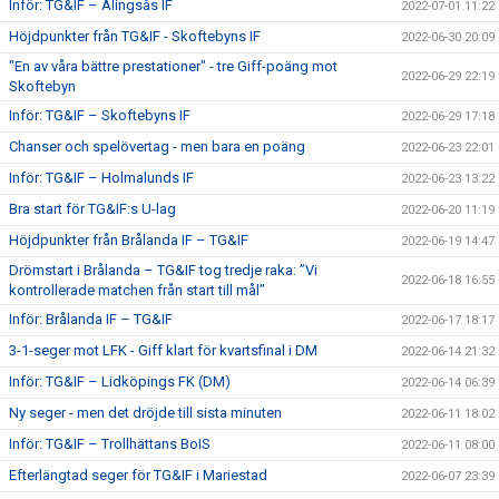
Inför: TG&IF – Alingsås IF
2022-07-01 11:22
Höjdpunkter från TG&IF - Skoftebyns IF
2022-06-30 20:09
"En av våra bättre prestationer" - tre Giff-poäng mot
2022-06-29 22:19
Skoftebyn
Inför: TG&IF – Skoftebyns IF
2022-06-29 17:18
Chanser och spelövertag - men bara en poäng
2022-06-23 22:01
Inför: TG&IF – Holmalunds IF
2022-06-23 13:22
Bra start för TG&IF:s U-lag
2022-06-20 11:19
Höjdpunkter från Brålanda IF – TG&IF
2022-06-19 14:47
Drömstart i Brålanda – TG&IF tog tredje raka: ”Vi
2022-06-18 16:55
kontrollerade matchen från start till mål”
Inför: Brålanda IF – TG&IF
2022-06-17 18:17
3-1-seger mot LFK - Giff klart för kvartsfinal i DM
2022-06-14 21:32
Inför: TG&IF – Lidköpings FK (DM)
2022-06-14 06:39
Ny seger - men det dröjde till sista minuten
2022-06-11 18:02
Inför: TG&IF – Trollhättans BoIS
2022-06-11 08:00
Efterlängtad seger för TG&IF i Mariestad
2022-06-07 23:39