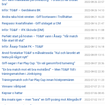
2022-08-26 22:57
bra”
Inför: TG&IF – Gerdskens BK
2022-08-26 14:10
Andra raka höst-vinsten - Giff bortavann i Trollhättan
2022-08-21 16:23
Respass i kvartsfinalen - Giff utslaget ur DM
2022-08-16 21:47
Inför: TG&IF – IFK Skövde (DM)
2022-08-16 11:08
Perfekt start på hösten – TG&IF vann i Åsarp: ”Vår match
2022-08-12 21:30
från start till slut”
Inför: Åsarp-Trädet FK – TG&IF
2022-08-12 16:18
Arvid förstärker TG&IF:s målvaktssida: ”Kul och lärorikt att
2022-08-09 13:15
testa på något nytt”
Giff-seger i Fair Play Cup: ”En väl genomförd turnering”
2022-08-07 20:36
”En bra match mot ett bra motstånd” – Men TG&IF föll i
2022-08-02 22:30
träningsmatchen i Jönköping
Träningsmatch och Fair Play Cup innan höstpremiären
2022-07-22 11:23
Vinnare i vårtipset
2022-07-07 21:13
Kepsar o hattar
2022-07-06 08:45
Bra insats igen – men ”bara” en Giff-poäng mot Alingsås IF
2022-07-02 19:17