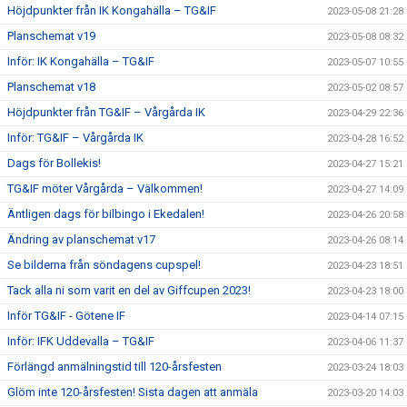
Höjdpunkter från IK Kongahälla – TG&IF
2023-05-08 21:28
Planschemat v19
2023-05-08 08:32
Inför: IK Kongahälla – TG&IF
2023-05-07 10:55
Planschemat v18
2023-05-02 08:57
Höjdpunkter från TG&IF – Vårgårda IK
2023-04-29 22:36
Inför: TG&IF – Vårgårda IK
2023-04-28 16:52
Dags för Bollekis!
2023-04-27 15:21
TG&IF möter Vårgårda – Välkommen!
2023-04-27 14:09
Äntligen dags för bilbingo i Ekedalen!
2023-04-26 20:58
Ändring av planschemat v17
2023-04-26 08:14
Se bilderna från söndagens cupspel!
2023-04-23 18:51
Tack alla ni som varit en del av Giffcupen 2023!
2023-04-23 18:00
Inför TG&IF - Götene IF
2023-04-14 07:15
Inför: IFK Uddevalla – TG&IF
2023-04-06 11:37
Förlängd anmälningstid till 120-årsfesten
2023-03-24 18:03
Glöm inte 120-årsfesten! Sista dagen att anmäla
2023-03-20 14:03