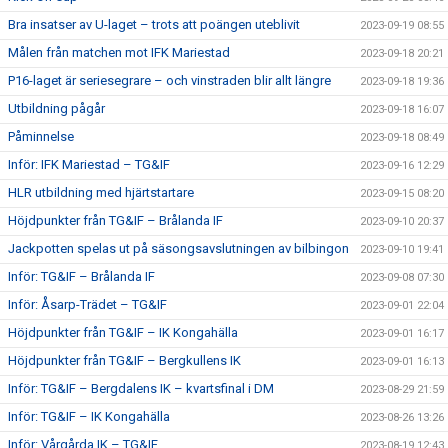
Bra insatser av U-laget – trots att poängen uteblivit
2023-09-19 08:55
Målen från matchen mot IFK Mariestad
2023-09-18 20:21
P16-laget är seriesegrare – och vinstraden blir allt längre
2023-09-18 19:36
Utbildning pågår
2023-09-18 16:07
Påminnelse
2023-09-18 08:49
Inför: IFK Mariestad – TG&IF
2023-09-16 12:29
HLR utbildning med hjärtstartare
2023-09-15 08:20
Höjdpunkter från TG&IF – Brålanda IF
2023-09-10 20:37
Jackpotten spelas ut på säsongsavslutningen av bilbingon
2023-09-10 19:41
Inför: TG&IF – Brålanda IF
2023-09-08 07:30
Inför: Åsarp-Trädet – TG&IF
2023-09-01 22:04
Höjdpunkter från TG&IF – IK Kongahälla
2023-09-01 16:17
Höjdpunkter från TG&IF – Bergkullens IK
2023-09-01 16:13
Inför: TG&IF – Bergdalens IK – kvartsfinal i DM
2023-08-29 21:59
Inför: TG&IF – IK Kongahälla
2023-08-26 13:26
Inför: Vårgårda IK – TG&IF
2023-08-19 12:43