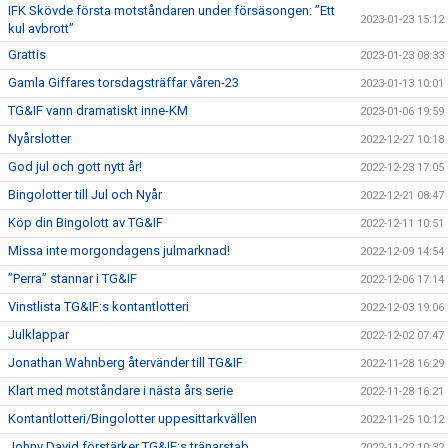
IFK Skövde första motståndaren under försäsongen: ”Ett
2023-01-23 15:12
kul avbrott”
Grattis
2023-01-23 08:33
Gamla Giffares torsdagsträffar våren-23
2023-01-13 10:01
TG&IF vann dramatiskt inne-KM
2023-01-06 19:59
Nyårslotter
2022-12-27 10:18
God jul och gott nytt år!
2022-12-23 17:05
Bingolotter till Jul och Nyår
2022-12-21 08:47
Köp din Bingolott av TG&IF
2022-12-11 10:51
Missa inte morgondagens julmarknad!
2022-12-09 14:54
”Perra” stannar i TG&IF
2022-12-06 17:14
Vinstlista TG&IF:s kontantlotteri
2022-12-03 19:06
Julklappar
2022-12-02 07:47
Jonathan Wahnberg återvänder till TG&IF
2022-11-28 16:29
Klart med motståndare i nästa års serie
2022-11-28 16:21
Kontantlotteri/Bingolotter uppesittarkvällen
2022-11-25 10:12
Johny David förstärker TG&IF:s tränarstab
2022-11-22 10:32