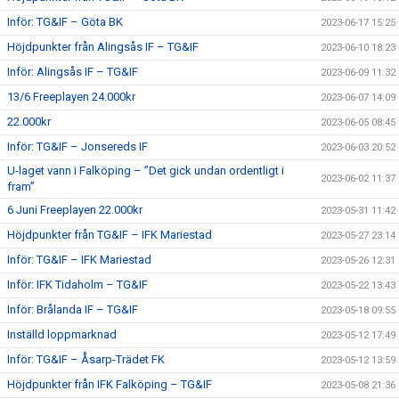
Inför: TG&IF – Göta BK
2023-06-17 15:25
Höjdpunkter från Alingsås IF – TG&IF
2023-06-10 18:23
Inför: Alingsås IF – TG&IF
2023-06-09 11:32
13/6 Freeplayen 24.000kr
2023-06-07 14:09
22.000kr
2023-06-05 08:45
Inför: TG&IF – Jonsereds IF
2023-06-03 20:52
U-laget vann i Falköping – ”Det gick undan ordentligt i
2023-06-02 11:37
fram”
6 Juni Freeplayen 22.000kr
2023-05-31 11:42
Höjdpunkter från TG&IF – IFK Mariestad
2023-05-27 23:14
Inför: TG&IF – IFK Mariestad
2023-05-26 12:31
Inför: IFK Tidaholm – TG&IF
2023-05-22 13:43
Inför: Brålanda IF – TG&IF
2023-05-18 09:55
Inställd loppmarknad
2023-05-12 17:49
Inför: TG&IF – Åsarp-Trädet FK
2023-05-12 13:59
Höjdpunkter från IFK Falköping – TG&IF
2023-05-08 21:36