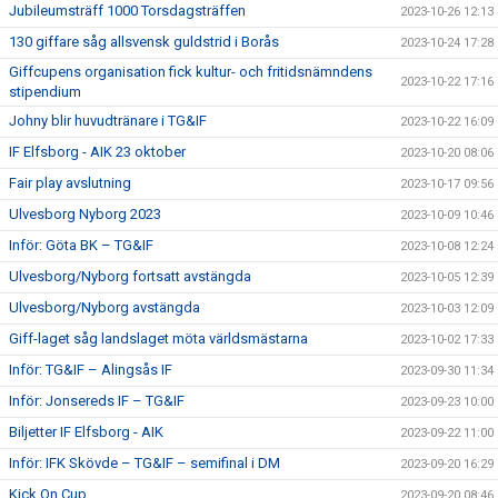
Jubileumsträff 1000 Torsdagsträffen
2023-10-26 12:13
130 giffare såg allsvensk guldstrid i Borås
2023-10-24 17:28
Giffcupens organisation fick kultur- och fritidsnämndens
2023-10-22 17:16
stipendium
Johny blir huvudtränare i TG&IF
2023-10-22 16:09
IF Elfsborg - AIK 23 oktober
2023-10-20 08:06
Fair play avslutning
2023-10-17 09:56
Ulvesborg Nyborg 2023
2023-10-09 10:46
Inför: Göta BK – TG&IF
2023-10-08 12:24
Ulvesborg/Nyborg fortsatt avstängda
2023-10-05 12:39
Ulvesborg/Nyborg avstängda
2023-10-03 12:09
Giff-laget såg landslaget möta världsmästarna
2023-10-02 17:33
Inför: TG&IF – Alingsås IF
2023-09-30 11:34
Inför: Jonsereds IF – TG&IF
2023-09-23 10:00
Biljetter IF Elfsborg - AIK
2023-09-22 11:00
Inför: IFK Skövde – TG&IF – semifinal i DM
2023-09-20 16:29
Kick On Cup
2023-09-20 08:46