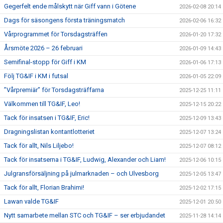
Gegerfelt ende målskytt när Giff vann i Götene
2026-02-08 20:14
Dags för säsongens första träningsmatch
2026-02-06 16:32
Vårprogrammet för Torsdagsträffen
2026-01-20 17:32
Årsmöte 2026 – 26 februari
2026-01-09 14:43
Semifinal-stopp för Giff i KM
2026-01-06 17:13
Följ TG&IF i KM i futsal
2026-01-05 22:09
”Vårpremiär” för Torsdagsträffarna
2025-12-25 11:11
Välkommen till TG&IF, Leo!
2025-12-15 20:22
Tack för insatsen i TG&IF, Eric!
2025-12-09 13:43
Dragningslistan kontantlotteriet
2025-12-07 13:24
Tack för allt, Nils Liljebo!
2025-12-07 08:12
Tack för insatserna i TG&IF, Ludwig, Alexander och Liam!
2025-12-06 10:15
Julgransförsäljning på julmarknaden – och Ulvesborg
2025-12-05 13:47
Tack för allt, Florian Brahimi!
2025-12-02 17:15
Lawan valde TG&IF
2025-12-01 20:50
Nytt samarbete mellan STC och TG&IF – ser erbjudandet
2025-11-28 14:14