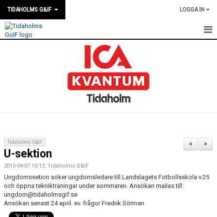
TIDAHOLMS G&IF
LOGGA IN
HEM
FÖRENINGSKALENDERN
NYHETER
KLUBBSTUGAN
KONTAKT
Tidaholms G&IF
<
>
U-sektion
FÖRENINGEN
2015-04-07 10:12, Tidaholms G&IF
SOUVENIRER
Ungdomssetion söker ungdomsledare till Landslagets Fotbollsskola v.25
och öppna teknikträningar under sommaren. Ansökan mailas till:
ungdom@tidaholmsgif.se
GAMLA GIFFS TORSDAGSTRÄFFAR
Ansökan senast 24 april. ev. frågor Fredrik Sörman
MATCHER