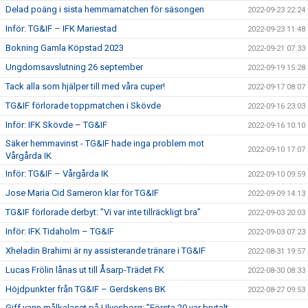
Delad poäng i sista hemmamatchen för säsongen
2022-09-23 22:24
Inför: TG&IF – IFK Mariestad
2022-09-23 11:48
Bokning Gamla Köpstad 2023
2022-09-21 07:33
Ungdomsavslutning 26 september
2022-09-19 15:28
Tack alla som hjälper till med våra cuper!
2022-09-17 08:07
TG&IF förlorade toppmatchen i Skövde
2022-09-16 23:03
Inför: IFK Skövde – TG&IF
2022-09-16 10:10
Säker hemmavinst - TG&IF hade inga problem mot
2022-09-10 17:07
Vårgårda IK
Inför: TG&IF – Vårgårda IK
2022-09-10 09:59
Jose Maria Cid Sameron klar för TG&IF
2022-09-09 14:13
TG&IF förlorade derbyt: ”Vi var inte tillräckligt bra”
2022-09-03 20:03
Inför: IFK Tidaholm – TG&IF
2022-09-03 07:23
Xheladin Brahimi är ny assisterande tränare i TG&IF
2022-08-31 19:57
Lucas Frölin lånas ut till Åsarp-Trädet FK
2022-08-30 08:33
Höjdpunkter från TG&IF – Gerdskens BK
2022-08-27 09:53
Giff vann målkalaset på Ulvesborg: ”Första 20 var brutalt