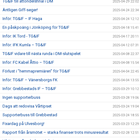
TG&IF till åttondelsfinal i DM
2025-04-29 22:02
Äntligen Giff-seger!
2025-04-24 22:34
Inför: TG&IF – IF Haga
2025-04-24 12:12
En påskpoäng i Jönköping för TG&IF
2025-04-18 15:41
Inför: IK Tord - TG&IF
2025-04-17 20:11
Inför: IFK Kumla – TG&IF
2025-04-12 07:31
TG&IF vidare till nästa runda i DM-slutspelet
2025-04-08 22:37
Inför: FC Kabel Åttio – TG&IF
2025-04-08 15:54
Förlust i ”hemmapremiären” för TG&IF
2025-04-04 22:45
Inför: TG&IF – Vänersborgs FK
2025-04-04 13:55
Inför: Grebbestads IF – TG&IF
2025-03-29 10:12
Ingen supporterbuss
2025-03-28 19:06
Dags att redovisa Vårtipset
2025-03-24 19:04
Supporterbuss till Grebbestad
2025-03-24 18:55
Fixardag på Ulvesborg!
2025-03-23 12:29
Rapport från årsmötet – starka finanser trots minusresultat
2025-02-28 12:51