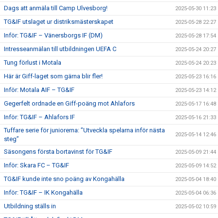
Dags att anmäla till Camp Ulvesborg!
2025-05-30 11:23
TG&IF utslaget ur distriksmästerskapet
2025-05-28 22:27
Inför: TG&IF – Vänersborgs IF (DM)
2025-05-28 17:54
Intresseanmälan till utbildningen UEFA C
2025-05-24 20:27
Tung förlust i Motala
2025-05-24 20:23
Här är Giff-laget som gärna blir fler!
2025-05-23 16:16
Inför: Motala AIF – TG&IF
2025-05-23 14:12
Gegerfelt ordnade en Giff-poäng mot Ahlafors
2025-05-17 16:48
Inför: TG&IF – Ahlafors IF
2025-05-16 21:33
Tuffare serie för juniorerna: ”Utveckla spelarna inför nästa
2025-05-14 12:46
steg”
Säsongens första bortavinst för TG&IF
2025-05-09 21:44
Inför: Skara FC – TG&IF
2025-05-09 14:52
TG&IF kunde inte sno poäng av Kongahälla
2025-05-04 18:40
Inför: TG&IF – IK Kongahälla
2025-05-04 06:36
Utbildning ställs in
2025-05-02 10:59