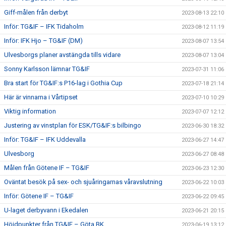
Giff-målen från derbyt
2023-08-13 22:10
Inför: TG&IF – IFK Tidaholm
2023-08-12 11:19
Inför: IFK Hjo – TG&IF (DM)
2023-08-07 13:54
Ulvesborgs planer avstängda tills vidare
2023-08-07 13:04
Sonny Karlsson lämnar TG&IF
2023-07-31 11:06
Bra start för TG&IF:s P16-lag i Gothia Cup
2023-07-18 21:14
Här är vinnarna i Vårtipset
2023-07-10 10:29
Viktig information
2023-07-07 12:12
Justering av vinstplan för ESK/TG&IF:s bilbingo
2023-06-30 18:32
Inför: TG&IF – IFK Uddevalla
2023-06-27 14:47
Ulvesborg
2023-06-27 08:48
Målen från Götene IF – TG&IF
2023-06-23 12:30
Oväntat besök på sex- och sjuåringarnas våravslutning
2023-06-22 10:03
Inför: Götene IF – TG&IF
2023-06-22 09:45
U-laget derbyvann i Ekedalen
2023-06-21 20:15
Höjdpunkter från TG&IF – Göta BK
2023-06-19 13:12