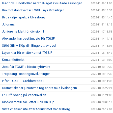
Isac fick Junorbollen när P18-laget avslutade säsongen
2025-11-26 11:06
Bra motstånd väntar TG&IF i nya Vinterligan
2025-11-25 16:33
Bilos väljer spel på Ulvesborg
2025-11-23 14:40
Julgranar
2025-11-21 11:16
Juniorerna klart för division 1
2025-11-17 18:53
Alexander har bestämt sig för TG&IF
2025-11-14 17:15
Stöd Giff – Köp din Bingolott av oss!
2025-11-14 16:01
Lejon klar för en återkomst i TG&IF
2025-11-06 18:42
Kontantlotteriet
2025-11-03 13:00
Josef är TG&IF:s första nyförvärv
2025-10-30 19:30
Tre poäng i säsongsavslutningen
2025-10-18 16:30
Inför: TG&IF – Grebbestads IF
2025-10-18 11:38
Dramatiskt när juniorerna tog andra raka kvalsegern
2025-10-15 22:21
En Giff-poäng på Vänersvallen
2025-10-11 21:03
Kioskvaror till salu efter Kick On Cup
2025-10-08 08:19
Sista chansen ute efter förlust mot Vänersborg
2025-10-06 17:09