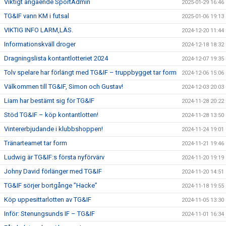
Viktigt angående SportAdmin
2025-01-29 16:46
TG&IF vann KM i futsal
2025-01-06 19:13
VIKTIG INFO LARM,LÄS.
2024-12-20 11:44
Informationskväll droger
2024-12-18 18:32
Dragningslista kontantlotteriet 2024
2024-12-07 19:35
Tolv spelare har förlängt med TG&IF – truppbygget tar form
2024-12-06 15:06
Välkommen till TG&IF, Simon och Gustav!
2024-12-03 20:03
Liam har bestämt sig för TG&IF
2024-11-28 20:22
Stöd TG&IF – köp kontantlotten!
2024-11-28 13:50
Vintererbjudande i klubbshoppen!
2024-11-24 19:01
Tränarteamet tar form
2024-11-21 19:46
Ludwig är TG&IF:s första nyförvärv
2024-11-20 19:19
Johny David förlänger med TG&IF
2024-11-20 14:51
TG&IF sörjer bortgånge ”Hacke”
2024-11-18 19:55
Köp uppesittarlotten av TG&IF
2024-11-05 13:30
Inför: Stenungsunds IF – TG&IF
2024-11-01 16:34