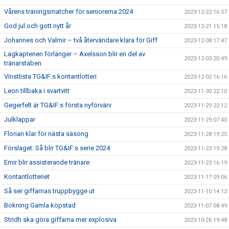
Vårens träningsmatcher för seniorerna 2024
2023-12-22 16:57
God jul och gott nytt år
2023-12-21 15:18
Johannes och Valmir – två återvändare klara för Giff
2023-12-08 17:47
Lagkaptenen förlänger – Axelsson blir en del av
2023-12-03 20:49
tränarstaben
Vinstlista TG&IF:s kontantlotteri
2023-12-02 16:16
Leon tillbaka i svartvitt
2023-11-30 22:10
Gegerfelt är TG&IF:s första nyförvärv
2023-11-29 22:12
Julklappar
2023-11-29 07:40
Florian klar för nästa säsong
2023-11-28 19:25
Förslaget: Så blir TG&IF:s serie 2024
2023-11-23 19:28
Emir blir assisterande tränare
2023-11-23 16:19
Kontantlotteriet
2023-11-17 09:06
Så ser giffarnas truppbygge ut
2023-11-10 14:12
Bokning Gamla köpstad
2023-11-07 08:49
Stridh ska göra giffarna mer explosiva
2023-10-26 19:48