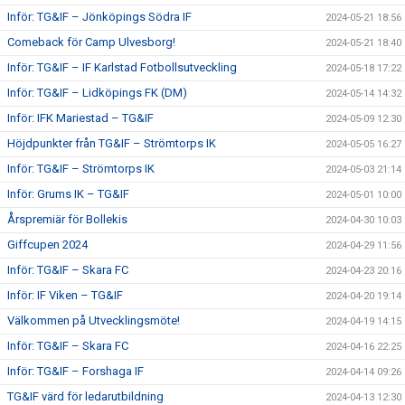
Inför: TG&IF – Jönköpings Södra IF
2024-05-21 18:56
Comeback för Camp Ulvesborg!
2024-05-21 18:40
Inför: TG&IF – IF Karlstad Fotbollsutveckling
2024-05-18 17:22
Inför: TG&IF – Lidköpings FK (DM)
2024-05-14 14:32
Inför: IFK Mariestad – TG&IF
2024-05-09 12:30
Höjdpunkter från TG&IF – Strömtorps IK
2024-05-05 16:27
Inför: TG&IF – Strömtorps IK
2024-05-03 21:14
Inför: Grums IK – TG&IF
2024-05-01 10:00
Årspremiär för Bollekis
2024-04-30 10:03
Giffcupen 2024
2024-04-29 11:56
Inför: TG&IF – Skara FC
2024-04-23 20:16
Inför: IF Viken – TG&IF
2024-04-20 19:14
Välkommen på Utvecklingsmöte!
2024-04-19 14:15
Inför: TG&IF – Skara FC
2024-04-16 22:25
Inför: TG&IF – Forshaga IF
2024-04-14 09:26
TG&IF värd för ledarutbildning
2024-04-13 12:30