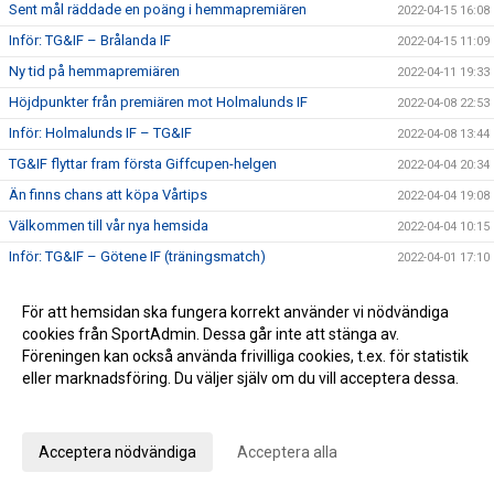
Sent mål räddade en poäng i hemmapremiären
2022-04-15 16:08
Inför: TG&IF – Brålanda IF
2022-04-15 11:09
Ny tid på hemmapremiären
2022-04-11 19:33
Höjdpunkter från premiären mot Holmalunds IF
2022-04-08 22:53
Inför: Holmalunds IF – TG&IF
2022-04-08 13:44
TG&IF flyttar fram första Giffcupen-helgen
2022-04-04 20:34
Än finns chans att köpa Vårtips
2022-04-04 19:08
Välkommen till vår nya hemsida
2022-04-04 10:15
Inför: TG&IF – Götene IF (träningsmatch)
2022-04-01 17:10
Bra årspremiär av juniorlaget mot Folkabo
2022-03-24 16:48
För att hemsidan ska fungera korrekt använder vi nödvändiga
INFO Nya huvudentrèn
2022-03-24 12:27
cookies från SportAdmin. Dessa går inte att stänga av.
Entrèn
2022-03-15 08:41
Föreningen kan också använda frivilliga cookies, t.ex. för statistik
eller marknadsföring. Du väljer själv om du vill acceptera dessa.
Inför: Husqvarna FF – TG&IF
2022-03-12 10:50
Anpassa dina val
Inför: TG&IF – IK Gauthiod (träningsmatch)
2022-03-05 07:33
Inför: TG&IF – Vänersborgs FK (träningsmatch)
2022-02-25 20:12
Acceptera nödvändiga
Acceptera alla
Stadgeändringar och plusresultat – nyheterna från
2022-02-24 11:41
årsmötet