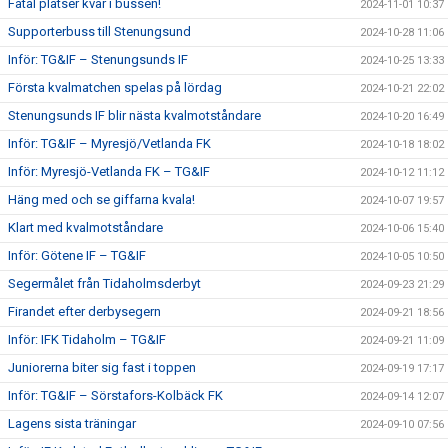
Fåtal platser kvar i bussen!
2024-11-01 10:37
Supporterbuss till Stenungsund
2024-10-28 11:06
Inför: TG&IF – Stenungsunds IF
2024-10-25 13:33
Första kvalmatchen spelas på lördag
2024-10-21 22:02
Stenungsunds IF blir nästa kvalmotståndare
2024-10-20 16:49
Inför: TG&IF – Myresjö/Vetlanda FK
2024-10-18 18:02
Inför: Myresjö-Vetlanda FK – TG&IF
2024-10-12 11:12
Häng med och se giffarna kvala!
2024-10-07 19:57
Klart med kvalmotståndare
2024-10-06 15:40
Inför: Götene IF – TG&IF
2024-10-05 10:50
Segermålet från Tidaholmsderbyt
2024-09-23 21:29
Firandet efter derbysegern
2024-09-21 18:56
Inför: IFK Tidaholm – TG&IF
2024-09-21 11:09
Juniorerna biter sig fast i toppen
2024-09-19 17:17
Inför: TG&IF – Sörstafors-Kolbäck FK
2024-09-14 12:07
Lagens sista träningar
2024-09-10 07:56