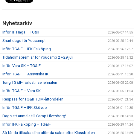
CUPER ARBETSBESKRIVNING
Nyhetsarkiv
PLANSCHEMA
Inför: IF Haga – TG&IF
2026-08-07 14:55
Snart dags för Youcamp!
2026-07-25 10:44
Inför: TG&IF – IFK Falköping
2026-06-26 12:57
TIdaholmspremiär för Youcamp 27-29 juli
2026-06-25 18:32
Inför: Vara SK – TG&IF
2026-06-17 16:07
Inför: TG&IF – Assyriska IK
2026-06-11 15:20
Tung TG&IF-förlust i seriefinalen
2026-06-05 22:08
Inför: TG&IF – Vara SK
2026-06-05 11:54
Respass för TG&IF i DM-åttondelen
2026-06-01 21:34
Inför: TG&IF – IFK Skövde
2026-06-01 10:35
Dags att anmäla till Camp Ulvesborg!
2026-05-30 14:23
Inför: IFK Falköping – TG&IF
2026-05-29 14:24
Så får du tillbaka dina glömda saker efter Klassbollen
2026-05-25 14:59