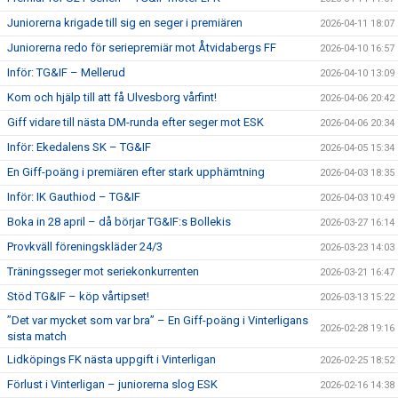
Juniorerna krigade till sig en seger i premiären
2026-04-11 18:07
Juniorerna redo för seriepremiär mot Åtvidabergs FF
2026-04-10 16:57
Inför: TG&IF – Mellerud
2026-04-10 13:09
Kom och hjälp till att få Ulvesborg vårfint!
2026-04-06 20:42
Giff vidare till nästa DM-runda efter seger mot ESK
2026-04-06 20:34
Inför: Ekedalens SK – TG&IF
2026-04-05 15:34
En Giff-poäng i premiären efter stark upphämtning
2026-04-03 18:35
Inför: IK Gauthiod – TG&IF
2026-04-03 10:49
Boka in 28 april – då börjar TG&IF:s Bollekis
2026-03-27 16:14
Provkväll föreningskläder 24/3
2026-03-23 14:03
Träningsseger mot seriekonkurrenten
2026-03-21 16:47
Stöd TG&IF – köp vårtipset!
2026-03-13 15:22
”Det var mycket som var bra” – En Giff-poäng i Vinterligans
2026-02-28 19:16
sista match
Lidköpings FK nästa uppgift i Vinterligan
2026-02-25 18:52
Förlust i Vinterligan – juniorerna slog ESK
2026-02-16 14:38