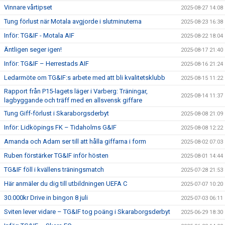
Vinnare vårtipset
2025-08-27 14:08
Tung förlust när Motala avgjorde i slutminuterna
2025-08-23 16:38
Inför: TG&IF - Motala AIF
2025-08-22 18:04
Äntligen seger igen!
2025-08-17 21:40
Inför: TG&IF – Herrestads AIF
2025-08-16 21:24
Ledarmöte om TG&IF:s arbete med att bli kvalitetsklubb
2025-08-15 11:22
Rapport från P15-lagets läger i Varberg: Träningar,
2025-08-14 11:37
lagbyggande och träff med en allsvensk giffare
Tung Giff-förlust i Skaraborgsderbyt
2025-08-08 21:09
Inför: Lidköpings FK – Tidaholms G&IF
2025-08-08 12:22
Amanda och Adam ser till att hålla giffarna i form
2025-08-02 07:03
Ruben förstärker TG&IF inför hösten
2025-08-01 14:44
TG&IF föll i kvällens träningsmatch
2025-07-28 21:53
Här anmäler du dig till utbildningen UEFA C
2025-07-07 10:20
30.000kr Drive in bingon 8 juli
2025-07-03 06:11
Sviten lever vidare – TG&IF tog poäng i Skaraborgsderbyt
2025-06-29 18:30