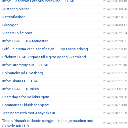
Inför: IF Karlstad Fotbollsutveckling – TG&IF
2024-09-08 09:48
Justering planer
2024-09-06 08:28
Vattenflaskor
2024-09-04 10:55
Glasögon
2024-09-04 08:17
Vinnare i Vårtipset
2024-09-03 21:34
Inför: TG&IF – IFK Mariestad
2024-08-29 20:51
Giff-juniorerna vann seriefinalen – upp i serieledning
2024-08-29 19:13
Effektivt TG&IF krigade till sig tre poäng i Värmland
2024-08-24 17:25
Inför: Strömtorps IK – TG&IF
2024-08-23 21:48
Solpaneler på Ulvesborg
2024-08-19 11:09
Inför: Skara FC – TG&IF
2024-08-16 11:52
Inför: TG&IF – IF Viken
2024-08-11 07:30
Snart dags för Bollekis igen!
2024-08-07 20:00
Sommarrea i klubbshoppen!
2024-08-07 13:48
Träningsmatch mot Assyriska IK
2024-08-04 11:38
Theos frispark ordnade oavgjort i träningsmatchen mot
2024-07-30 22:29
Skövde AIK U19