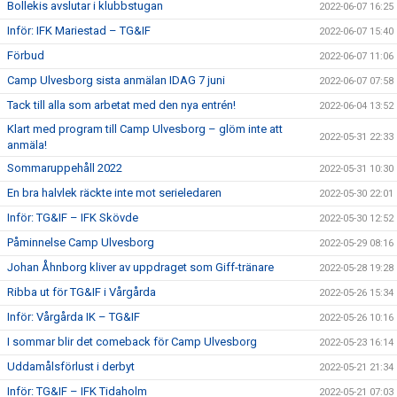
Bollekis avslutar i klubbstugan
2022-06-07 16:25
Inför: IFK Mariestad – TG&IF
2022-06-07 15:40
Förbud
2022-06-07 11:06
Camp Ulvesborg sista anmälan IDAG 7 juni
2022-06-07 07:58
Tack till alla som arbetat med den nya entrén!
2022-06-04 13:52
Klart med program till Camp Ulvesborg – glöm inte att
2022-05-31 22:33
anmäla!
Sommaruppehåll 2022
2022-05-31 10:30
En bra halvlek räckte inte mot serieledaren
2022-05-30 22:01
Inför: TG&IF – IFK Skövde
2022-05-30 12:52
Påminnelse Camp Ulvesborg
2022-05-29 08:16
Johan Åhnborg kliver av uppdraget som Giff-tränare
2022-05-28 19:28
Ribba ut för TG&IF i Vårgårda
2022-05-26 15:34
Inför: Vårgårda IK – TG&IF
2022-05-26 10:16
I sommar blir det comeback för Camp Ulvesborg
2022-05-23 16:14
Uddamålsförlust i derbyt
2022-05-21 21:34
Inför: TG&IF – IFK Tidaholm
2022-05-21 07:03