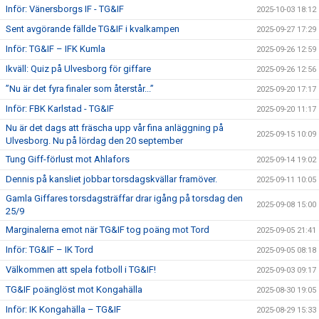
Inför: Vänersborgs IF - TG&IF
2025-10-03 18:12
Sent avgörande fällde TG&IF i kvalkampen
2025-09-27 17:29
Inför: TG&IF – IFK Kumla
2025-09-26 12:59
Ikväll: Quiz på Ulvesborg för giffare
2025-09-26 12:56
”Nu är det fyra finaler som återstår...”
2025-09-20 17:17
Inför: FBK Karlstad - TG&IF
2025-09-20 11:17
Nu är det dags att fräscha upp vår fina anläggning på
2025-09-15 10:09
Ulvesborg. Nu på lördag den 20 september
Tung Giff-förlust mot Ahlafors
2025-09-14 19:02
Dennis på kansliet jobbar torsdagskvällar framöver.
2025-09-11 10:05
Gamla Giffares torsdagsträffar drar igång på torsdag den
2025-09-08 15:00
25/9
Marginalerna emot när TG&IF tog poäng mot Tord
2025-09-05 21:41
Inför: TG&IF – IK Tord
2025-09-05 08:18
Välkommen att spela fotboll i TG&IF!
2025-09-03 09:17
TG&IF poänglöst mot Kongahälla
2025-08-30 19:05
Inför: IK Kongahälla – TG&IF
2025-08-29 15:33