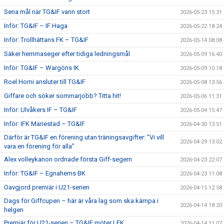
Sena mål när TG&IF vann stort
2026-05-23 15:31
Inför: TG&IF – IF Haga
2026-05-22 18:24
Inför: Trollhättans FK – TG&IF
2026-05-14 08:08
Säker hemmaseger efter tidiga ledningsmål
2026-05-09 16:40
Inför: TG&IF – Wargöns IK
2026-05-09 10:18
Roel Homi ansluter till TG&IF
2026-05-08 13:56
Giffare och söker sommarjobb? Titta hit!
2026-05-06 11:31
Inför: Ulvåkers IF – TG&IF
2026-05-04 15:47
Inför: IFK Mariestad – TG&IF
2026-04-30 13:51
Därför är TG&IF en förening utan träningsavgifter: ”Vi vill
2026-04-29 13:02
vara en förening för alla”
Alex volleykanon ordnade första Giff-segern
2026-04-23 22:07
Inför: TG&IF – Egnahems BK
2026-04-23 11:08
Oavgjord premiär i U21-serien
2026-04-15 12:58
Dags för Giffcupen – här är våra lag som ska kämpa i
2026-04-14 18:20
helgen
Premiär för U21-serien – TG&IF möter LFK
2026-04-14 11:07