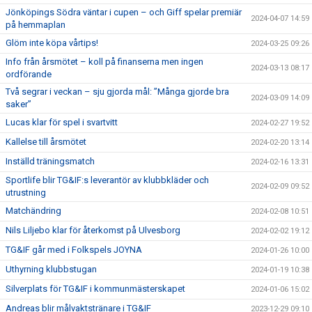
Jönköpings Södra väntar i cupen – och Giff spelar premiär
2024-04-07 14:59
på hemmaplan
Glöm inte köpa vårtips!
2024-03-25 09:26
Info från årsmötet – koll på finanserna men ingen
2024-03-13 08:17
ordförande
Två segrar i veckan – sju gjorda mål: ”Många gjorde bra
2024-03-09 14:09
saker”
Lucas klar för spel i svartvitt
2024-02-27 19:52
Kallelse till årsmötet
2024-02-20 13:14
Inställd träningsmatch
2024-02-16 13:31
Sportlife blir TG&IF:s leverantör av klubbkläder och
2024-02-09 09:52
utrustning
Matchändring
2024-02-08 10:51
Nils Liljebo klar för återkomst på Ulvesborg
2024-02-02 19:12
TG&IF går med i Folkspels JOYNA
2024-01-26 10:00
Uthyrning klubbstugan
2024-01-19 10:38
Silverplats för TG&IF i kommunmästerskapet
2024-01-06 15:02
Andreas blir målvaktstränare i TG&IF
2023-12-29 09:10