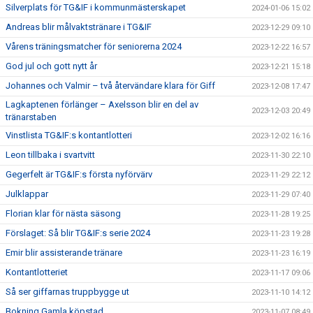
Silverplats för TG&IF i kommunmästerskapet
2024-01-06 15:02
Andreas blir målvaktstränare i TG&IF
2023-12-29 09:10
Vårens träningsmatcher för seniorerna 2024
2023-12-22 16:57
God jul och gott nytt år
2023-12-21 15:18
Johannes och Valmir – två återvändare klara för Giff
2023-12-08 17:47
Lagkaptenen förlänger – Axelsson blir en del av
2023-12-03 20:49
tränarstaben
Vinstlista TG&IF:s kontantlotteri
2023-12-02 16:16
Leon tillbaka i svartvitt
2023-11-30 22:10
Gegerfelt är TG&IF:s första nyförvärv
2023-11-29 22:12
Julklappar
2023-11-29 07:40
Florian klar för nästa säsong
2023-11-28 19:25
Förslaget: Så blir TG&IF:s serie 2024
2023-11-23 19:28
Emir blir assisterande tränare
2023-11-23 16:19
Kontantlotteriet
2023-11-17 09:06
Så ser giffarnas truppbygge ut
2023-11-10 14:12
Bokning Gamla köpstad
2023-11-07 08:49