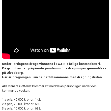
CUPER ARBETSBESKRIVNING
PLANSCHEMA
Under lördagens drogs vinnarna i TG&IF:s årliga kontantlotteri.
På grund av den pågående pandemin fick dragningen genomföras
på Ulvesborg.
Här är dragningen i sin helhet tillsammans med dragningslistan.
Alla vinnare i lotteriet kommer att meddelas personligen under den
kommande veckan.
1:a pris, 40 000 kronor: 142.
2:a pris, 20 000 kronor: 680.
3:e pris, 10 000 kronor: 638.