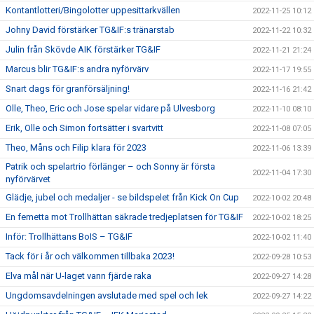
Kontantlotteri/Bingolotter uppesittarkvällen
2022-11-25 10:12
Johny David förstärker TG&IF:s tränarstab
2022-11-22 10:32
Julin från Skövde AIK förstärker TG&IF
2022-11-21 21:24
Marcus blir TG&IF:s andra nyförvärv
2022-11-17 19:55
Snart dags för granförsäljning!
2022-11-16 21:42
Olle, Theo, Eric och Jose spelar vidare på Ulvesborg
2022-11-10 08:10
Erik, Olle och Simon fortsätter i svartvitt
2022-11-08 07:05
Theo, Måns och Filip klara för 2023
2022-11-06 13:39
Patrik och spelartrio förlänger – och Sonny är första
2022-11-04 17:30
nyförvärvet
Glädje, jubel och medaljer - se bildspelet från Kick On Cup
2022-10-02 20:48
En femetta mot Trollhättan säkrade tredjeplatsen för TG&IF
2022-10-02 18:25
Inför: Trollhättans BoIS – TG&IF
2022-10-02 11:40
Tack för i år och välkommen tillbaka 2023!
2022-09-28 10:53
Elva mål när U-laget vann fjärde raka
2022-09-27 14:28
Ungdomsavdelningen avslutade med spel och lek
2022-09-27 14:22