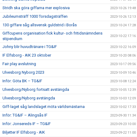
Stridh ska göra giffarna mer explosiva
2023-10-26 19:48
Jubileumsträff 1000 Torsdagsträffen
2023-10-26 12:13
130 giffare såg allsvensk guldstrid i Borås
2023-10-24 17:28
Giffcupens organisation fick kultur- och fritidsnämndens
2023-10-22 17:16
stipendium
Johny blir huvudtränare i TG&IF
2023-10-22 16:09
IF Elfsborg - AIK 23 oktober
2023-10-20 08:06
Fair play avslutning
2023-10-17 09:56
Ulvesborg Nyborg 2023
2023-10-09 10:46
Inför: Göta BK – TG&IF
2023-10-08 12:24
Ulvesborg/Nyborg fortsatt avstängda
2023-10-05 12:39
Ulvesborg/Nyborg avstängda
2023-10-03 12:09
Giff-laget såg landslaget möta världsmästarna
2023-10-02 17:33
Inför: TG&IF – Alingsås IF
2023-09-30 11:34
Inför: Jonsereds IF – TG&IF
2023-09-23 10:00
Biljetter IF Elfsborg - AIK
2023-09-22 11:00