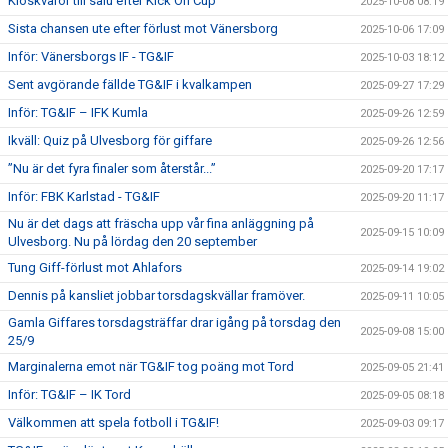
Kioskvaror till salu efter Kick On Cup
2025-10-08 08:19
Sista chansen ute efter förlust mot Vänersborg
2025-10-06 17:09
Inför: Vänersborgs IF - TG&IF
2025-10-03 18:12
Sent avgörande fällde TG&IF i kvalkampen
2025-09-27 17:29
Inför: TG&IF – IFK Kumla
2025-09-26 12:59
Ikväll: Quiz på Ulvesborg för giffare
2025-09-26 12:56
”Nu är det fyra finaler som återstår...”
2025-09-20 17:17
Inför: FBK Karlstad - TG&IF
2025-09-20 11:17
Nu är det dags att fräscha upp vår fina anläggning på
2025-09-15 10:09
Ulvesborg. Nu på lördag den 20 september
Tung Giff-förlust mot Ahlafors
2025-09-14 19:02
Dennis på kansliet jobbar torsdagskvällar framöver.
2025-09-11 10:05
Gamla Giffares torsdagsträffar drar igång på torsdag den
2025-09-08 15:00
25/9
Marginalerna emot när TG&IF tog poäng mot Tord
2025-09-05 21:41
Inför: TG&IF – IK Tord
2025-09-05 08:18
Välkommen att spela fotboll i TG&IF!
2025-09-03 09:17