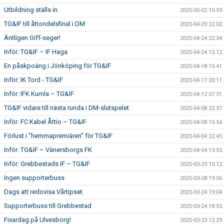
Utbildning ställs in
2025-05-02 10:59
TG&IF till åttondelsfinal i DM
2025-04-29 22:02
Äntligen Giff-seger!
2025-04-24 22:34
Inför: TG&IF – IF Haga
2025-04-24 12:12
En påskpoäng i Jönköping för TG&IF
2025-04-18 15:41
Inför: IK Tord - TG&IF
2025-04-17 20:11
Inför: IFK Kumla – TG&IF
2025-04-12 07:31
TG&IF vidare till nästa runda i DM-slutspelet
2025-04-08 22:37
Inför: FC Kabel Åttio – TG&IF
2025-04-08 15:54
Förlust i ”hemmapremiären” för TG&IF
2025-04-04 22:45
Inför: TG&IF – Vänersborgs FK
2025-04-04 13:55
Inför: Grebbestads IF – TG&IF
2025-03-29 10:12
Ingen supporterbuss
2025-03-28 19:06
Dags att redovisa Vårtipset
2025-03-24 19:04
Supporterbuss till Grebbestad
2025-03-24 18:55
Fixardag på Ulvesborg!
2025-03-23 12:29