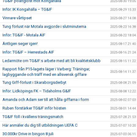
TG&IF poänglöst mot Kongahälla
2025-08-30 19:05
Inför: IK Kongahälla – TG&IF
2025-08-29 15:33
Vinnare vårtipset
2025-08-27 14:08
Tung förlust när Motala avgjorde i slutminuterna
2025-08-23 16:38
Inför: TG&IF - Motala AIF
2025-08-22 18:04
Äntligen seger igen!
2025-08-17 21:40
Inför: TG&IF – Herrestads AIF
2025-08-16 21:24
Ledarmöte om TG&IF:s arbete med att bli kvalitetsklubb
2025-08-15 11:22
Rapport från P15-lagets läger i Varberg: Träningar,
2025-08-14 11:37
lagbyggande och träff med en allsvensk giffare
Tung Giff-förlust i Skaraborgsderbyt
2025-08-08 21:09
Inför: Lidköpings FK – Tidaholms G&IF
2025-08-08 12:22
Amanda och Adam ser till att hålla giffarna i form
2025-08-02 07:03
Ruben förstärker TG&IF inför hösten
2025-08-01 14:44
TG&IF föll i kvällens träningsmatch
2025-07-28 21:53
Här anmäler du dig till utbildningen UEFA C
2025-07-07 10:20
30.000kr Drive in bingon 8 juli
2025-07-03 06:11