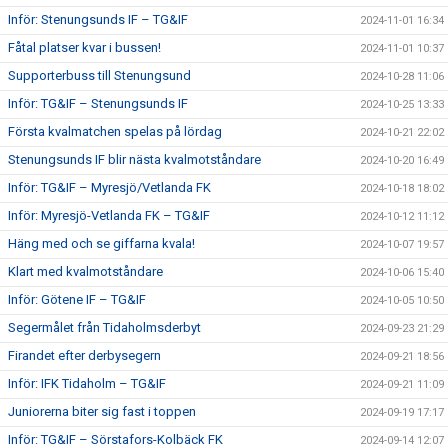
Inför: Stenungsunds IF – TG&IF
2024-11-01 16:34
Fåtal platser kvar i bussen!
2024-11-01 10:37
Supporterbuss till Stenungsund
2024-10-28 11:06
Inför: TG&IF – Stenungsunds IF
2024-10-25 13:33
Första kvalmatchen spelas på lördag
2024-10-21 22:02
Stenungsunds IF blir nästa kvalmotståndare
2024-10-20 16:49
Inför: TG&IF – Myresjö/Vetlanda FK
2024-10-18 18:02
Inför: Myresjö-Vetlanda FK – TG&IF
2024-10-12 11:12
Häng med och se giffarna kvala!
2024-10-07 19:57
Klart med kvalmotståndare
2024-10-06 15:40
Inför: Götene IF – TG&IF
2024-10-05 10:50
Segermålet från Tidaholmsderbyt
2024-09-23 21:29
Firandet efter derbysegern
2024-09-21 18:56
Inför: IFK Tidaholm – TG&IF
2024-09-21 11:09
Juniorerna biter sig fast i toppen
2024-09-19 17:17
Inför: TG&IF – Sörstafors-Kolbäck FK
2024-09-14 12:07