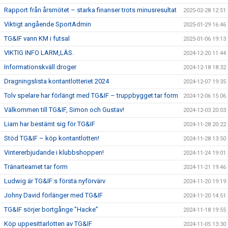
Rapport från årsmötet – starka finanser trots minusresultat
2025-02-28 12:51
Viktigt angående SportAdmin
2025-01-29 16:46
TG&IF vann KM i futsal
2025-01-06 19:13
VIKTIG INFO LARM,LÄS.
2024-12-20 11:44
Informationskväll droger
2024-12-18 18:32
Dragningslista kontantlotteriet 2024
2024-12-07 19:35
Tolv spelare har förlängt med TG&IF – truppbygget tar form
2024-12-06 15:06
Välkommen till TG&IF, Simon och Gustav!
2024-12-03 20:03
Liam har bestämt sig för TG&IF
2024-11-28 20:22
Stöd TG&IF – köp kontantlotten!
2024-11-28 13:50
Vintererbjudande i klubbshoppen!
2024-11-24 19:01
Tränarteamet tar form
2024-11-21 19:46
Ludwig är TG&IF:s första nyförvärv
2024-11-20 19:19
Johny David förlänger med TG&IF
2024-11-20 14:51
TG&IF sörjer bortgånge ”Hacke”
2024-11-18 19:55
Köp uppesittarlotten av TG&IF
2024-11-05 13:30