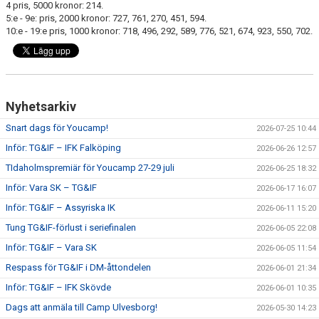
4 pris, 5000 kronor: 214.
5:e - 9e: pris, 2000 kronor: 727, 761, 270, 451, 594.
10:e - 19:e pris, 1000 kronor: 718, 496, 292, 589, 776, 521, 674, 923, 550, 702.
Nyhetsarkiv
Snart dags för Youcamp!
2026-07-25 10:44
Inför: TG&IF – IFK Falköping
2026-06-26 12:57
TIdaholmspremiär för Youcamp 27-29 juli
2026-06-25 18:32
Inför: Vara SK – TG&IF
2026-06-17 16:07
Inför: TG&IF – Assyriska IK
2026-06-11 15:20
Tung TG&IF-förlust i seriefinalen
2026-06-05 22:08
Inför: TG&IF – Vara SK
2026-06-05 11:54
Respass för TG&IF i DM-åttondelen
2026-06-01 21:34
Inför: TG&IF – IFK Skövde
2026-06-01 10:35
Dags att anmäla till Camp Ulvesborg!
2026-05-30 14:23