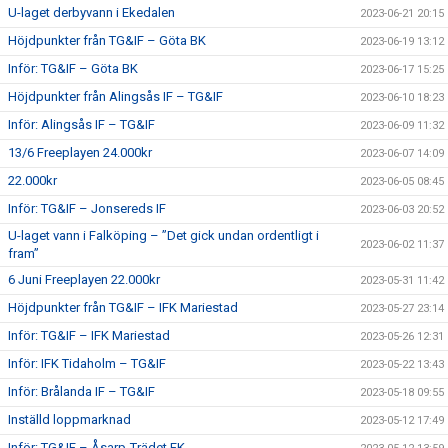
U-laget derbyvann i Ekedalen
2023-06-21 20:15
Höjdpunkter från TG&IF – Göta BK
2023-06-19 13:12
Inför: TG&IF – Göta BK
2023-06-17 15:25
Höjdpunkter från Alingsås IF – TG&IF
2023-06-10 18:23
Inför: Alingsås IF – TG&IF
2023-06-09 11:32
13/6 Freeplayen 24.000kr
2023-06-07 14:09
22.000kr
2023-06-05 08:45
Inför: TG&IF – Jonsereds IF
2023-06-03 20:52
U-laget vann i Falköping – ”Det gick undan ordentligt i
2023-06-02 11:37
fram”
6 Juni Freeplayen 22.000kr
2023-05-31 11:42
Höjdpunkter från TG&IF – IFK Mariestad
2023-05-27 23:14
Inför: TG&IF – IFK Mariestad
2023-05-26 12:31
Inför: IFK Tidaholm – TG&IF
2023-05-22 13:43
Inför: Brålanda IF – TG&IF
2023-05-18 09:55
Inställd loppmarknad
2023-05-12 17:49
Inför: TG&IF – Åsarp-Trädet FK