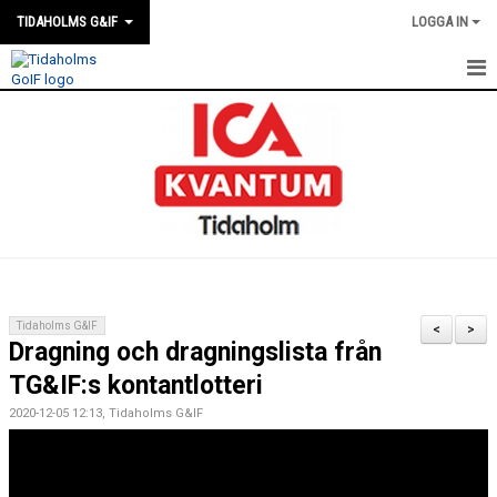
TIDAHOLMS G&IF
LOGGA IN
HEM
FÖRENINGSKALENDERN
NYHETER
KLUBBSTUGAN
KONTAKT
Tidaholms G&IF
<
>
Dragning och dragningslista från
FÖRENINGEN
TG&IF:s kontantlotteri
SOUVENIRER
2020-12-05 12:13, Tidaholms G&IF
GAMLA GIFFS TORSDAGSTRÄFFAR
MATCHER