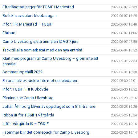
Efterlängtad seger för TG&IF i Mariestad
2022-06-07 23:39
Bollekis avslutar i klubbstugan
2022-06-07 16:25
Inför: IFK Mariestad – TG&IF
2022-06-07 15:40
Förbud
2022-06-07 11:06
Camp Ulvesborg sista anmälan IDAG 7 juni
2022-06-07 07:58
Tack till alla som arbetat med den nya entrén!
2022-06-04 13:52
Klart med program till Camp Ulvesborg – glöm inte att
2022-05-31 22:33
anmäla!
Sommaruppehåll 2022
2022-05-31 10:30
En bra halvlek räckte inte mot serieledaren
2022-05-30 22:01
Inför: TG&IF – IFK Skövde
2022-05-30 12:52
Påminnelse Camp Ulvesborg
2022-05-29 08:16
Johan Åhnborg kliver av uppdraget som Giff-tränare
2022-05-28 19:28
Ribba ut för TG&IF i Vårgårda
2022-05-26 15:34
Inför: Vårgårda IK – TG&IF
2022-05-26 10:16
I sommar blir det comeback för Camp Ulvesborg
2022-05-23 16:14