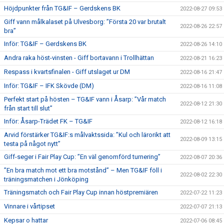
Höjdpunkter från TG&IF – Gerdskens BK
2022-08-27 09:53
Giff vann målkalaset på Ulvesborg: ”Första 20 var brutalt
2022-08-26 22:57
bra”
Inför: TG&IF – Gerdskens BK
2022-08-26 14:10
Andra raka höst-vinsten - Giff bortavann i Trollhättan
2022-08-21 16:23
Respass i kvartsfinalen - Giff utslaget ur DM
2022-08-16 21:47
Inför: TG&IF – IFK Skövde (DM)
2022-08-16 11:08
Perfekt start på hösten – TG&IF vann i Åsarp: ”Vår match
2022-08-12 21:30
från start till slut”
Inför: Åsarp-Trädet FK – TG&IF
2022-08-12 16:18
Arvid förstärker TG&IF:s målvaktssida: ”Kul och lärorikt att
2022-08-09 13:15
testa på något nytt”
Giff-seger i Fair Play Cup: ”En väl genomförd turnering”
2022-08-07 20:36
”En bra match mot ett bra motstånd” – Men TG&IF föll i
2022-08-02 22:30
träningsmatchen i Jönköping
Träningsmatch och Fair Play Cup innan höstpremiären
2022-07-22 11:23
Vinnare i vårtipset
2022-07-07 21:13
Kepsar o hattar
2022-07-06 08:45