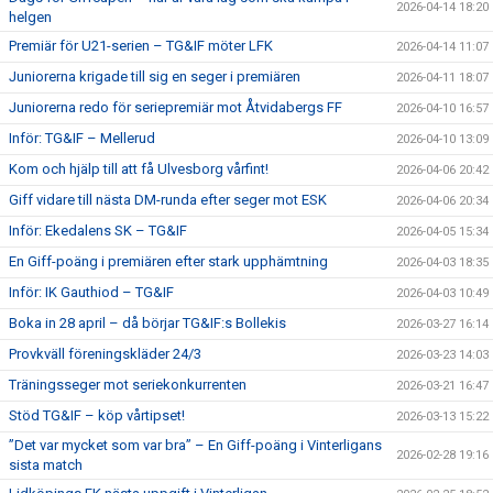
2026-04-14 18:20
helgen
Premiär för U21-serien – TG&IF möter LFK
2026-04-14 11:07
Juniorerna krigade till sig en seger i premiären
2026-04-11 18:07
Juniorerna redo för seriepremiär mot Åtvidabergs FF
2026-04-10 16:57
Inför: TG&IF – Mellerud
2026-04-10 13:09
Kom och hjälp till att få Ulvesborg vårfint!
2026-04-06 20:42
Giff vidare till nästa DM-runda efter seger mot ESK
2026-04-06 20:34
Inför: Ekedalens SK – TG&IF
2026-04-05 15:34
En Giff-poäng i premiären efter stark upphämtning
2026-04-03 18:35
Inför: IK Gauthiod – TG&IF
2026-04-03 10:49
Boka in 28 april – då börjar TG&IF:s Bollekis
2026-03-27 16:14
Provkväll föreningskläder 24/3
2026-03-23 14:03
Träningsseger mot seriekonkurrenten
2026-03-21 16:47
Stöd TG&IF – köp vårtipset!
2026-03-13 15:22
”Det var mycket som var bra” – En Giff-poäng i Vinterligans
2026-02-28 19:16
sista match