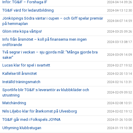
Inför: TG&IF – Forshaga IF
2024-04-14 09:26
TG&IF värd för ledarutbildning
2024-04-13 12:30
Jönköpings Södra väntar i cupen – och Giff spelar premiär
2024-04-07 14:59
på hemmaplan
Glöm inte köpa vårtips!
2024-03-25 09:26
Info från årsmötet – koll på finanserna men ingen
2024-03-13 08:17
ordförande
Två segrar i veckan – sju gjorda mål: ”Många gjorde bra
2024-03-09 14:09
saker”
Lucas klar för spel i svartvitt
2024-02-27 19:52
Kallelse till årsmötet
2024-02-20 13:14
Inställd träningsmatch
2024-02-16 13:31
Sportlife blir TG&IF:s leverantör av klubbkläder och
2024-02-09 09:52
utrustning
Matchändring
2024-02-08 10:51
Nils Liljebo klar för återkomst på Ulvesborg
2024-02-02 19:12
TG&IF går med i Folkspels JOYNA
2024-01-26 10:00
Uthyrning klubbstugan
2024-01-19 10:38