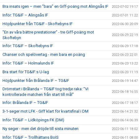
Bra insats igen – men ”bara” en Giff-poäng mot Alingsås IF
2022-07-02 19:17
Inför: TG&IF – Alingsås IF
2022-07-01 11:22
Höjdpunkter från TG&IF - Skoftebyns IF
2022-06-30 20:09
"En av våra bättre prestationer" - tre Giff-poäng mot
2022-06-29 22:19
Skoftebyn
Inför: TG&IF – Skoftebyns IF
2022-06-29 17:18
Chanser och spelövertag - men bara en poäng
2022-06-23 22:01
Inför: TG&IF – Holmalunds IF
2022-06-23 13:22
Bra start för TG&IF:s U-lag
2022-06-20 11:19
Höjdpunkter från Brålanda IF – TG&IF
2022-06-19 14:47
Drömstart i Brålanda – TG&IF tog tredje raka: ”Vi
2022-06-18 16:55
kontrollerade matchen från start till mål”
Inför: Brålanda IF – TG&IF
2022-06-17 18:17
3-1-seger mot LFK - Giff klart för kvartsfinal i DM
2022-06-14 21:32
Inför: TG&IF – Lidköpings FK (DM)
2022-06-14 06:39
Ny seger - men det dröjde till sista minuten
2022-06-11 18:02
Inför: TG&IF – Trollhättans BoIS
2022-06-11 08:00