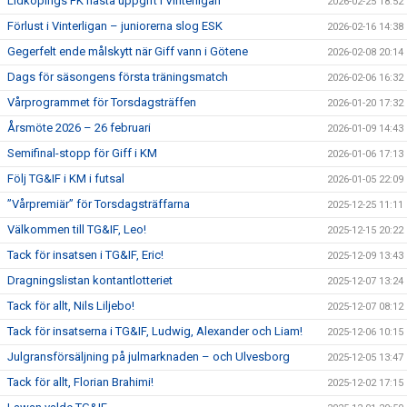
Lidköpings FK nästa uppgift i Vinterligan
2026-02-25 18:52
Förlust i Vinterligan – juniorerna slog ESK
2026-02-16 14:38
Gegerfelt ende målskytt när Giff vann i Götene
2026-02-08 20:14
Dags för säsongens första träningsmatch
2026-02-06 16:32
Vårprogrammet för Torsdagsträffen
2026-01-20 17:32
Årsmöte 2026 – 26 februari
2026-01-09 14:43
Semifinal-stopp för Giff i KM
2026-01-06 17:13
Följ TG&IF i KM i futsal
2026-01-05 22:09
”Vårpremiär” för Torsdagsträffarna
2025-12-25 11:11
Välkommen till TG&IF, Leo!
2025-12-15 20:22
Tack för insatsen i TG&IF, Eric!
2025-12-09 13:43
Dragningslistan kontantlotteriet
2025-12-07 13:24
Tack för allt, Nils Liljebo!
2025-12-07 08:12
Tack för insatserna i TG&IF, Ludwig, Alexander och Liam!
2025-12-06 10:15
Julgransförsäljning på julmarknaden – och Ulvesborg
2025-12-05 13:47
Tack för allt, Florian Brahimi!
2025-12-02 17:15