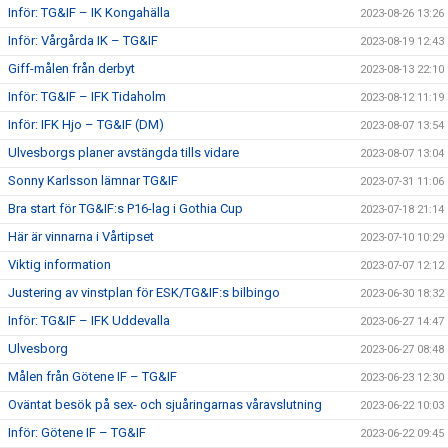
Inför: TG&IF – IK Kongahälla
2023-08-26 13:26
Inför: Vårgårda IK – TG&IF
2023-08-19 12:43
Giff-målen från derbyt
2023-08-13 22:10
Inför: TG&IF – IFK Tidaholm
2023-08-12 11:19
Inför: IFK Hjo – TG&IF (DM)
2023-08-07 13:54
Ulvesborgs planer avstängda tills vidare
2023-08-07 13:04
Sonny Karlsson lämnar TG&IF
2023-07-31 11:06
Bra start för TG&IF:s P16-lag i Gothia Cup
2023-07-18 21:14
Här är vinnarna i Vårtipset
2023-07-10 10:29
Viktig information
2023-07-07 12:12
Justering av vinstplan för ESK/TG&IF:s bilbingo
2023-06-30 18:32
Inför: TG&IF – IFK Uddevalla
2023-06-27 14:47
Ulvesborg
2023-06-27 08:48
Målen från Götene IF – TG&IF
2023-06-23 12:30
Oväntat besök på sex- och sjuåringarnas våravslutning
2023-06-22 10:03
Inför: Götene IF – TG&IF
2023-06-22 09:45