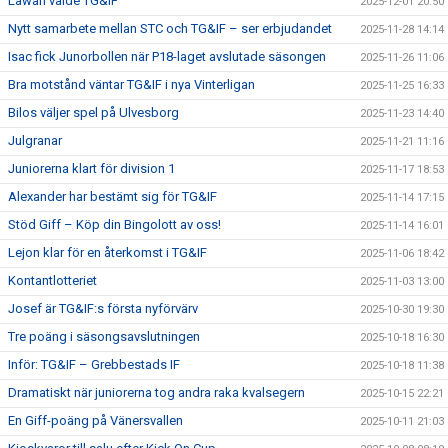
Lawan valde TG&IF
2025-12-01 20:50
Nytt samarbete mellan STC och TG&IF – ser erbjudandet
2025-11-28 14:14
Isac fick Junorbollen när P18-laget avslutade säsongen
2025-11-26 11:06
Bra motstånd väntar TG&IF i nya Vinterligan
2025-11-25 16:33
Bilos väljer spel på Ulvesborg
2025-11-23 14:40
Julgranar
2025-11-21 11:16
Juniorerna klart för division 1
2025-11-17 18:53
Alexander har bestämt sig för TG&IF
2025-11-14 17:15
Stöd Giff – Köp din Bingolott av oss!
2025-11-14 16:01
Lejon klar för en återkomst i TG&IF
2025-11-06 18:42
Kontantlotteriet
2025-11-03 13:00
Josef är TG&IF:s första nyförvärv
2025-10-30 19:30
Tre poäng i säsongsavslutningen
2025-10-18 16:30
Inför: TG&IF – Grebbestads IF
2025-10-18 11:38
Dramatiskt när juniorerna tog andra raka kvalsegern
2025-10-15 22:21
En Giff-poäng på Vänersvallen
2025-10-11 21:03