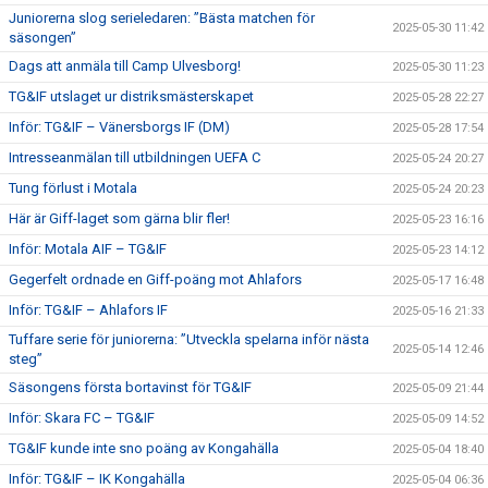
Juniorerna slog serieledaren: ”Bästa matchen för
2025-05-30 11:42
säsongen”
Dags att anmäla till Camp Ulvesborg!
2025-05-30 11:23
TG&IF utslaget ur distriksmästerskapet
2025-05-28 22:27
Inför: TG&IF – Vänersborgs IF (DM)
2025-05-28 17:54
Intresseanmälan till utbildningen UEFA C
2025-05-24 20:27
Tung förlust i Motala
2025-05-24 20:23
Här är Giff-laget som gärna blir fler!
2025-05-23 16:16
Inför: Motala AIF – TG&IF
2025-05-23 14:12
Gegerfelt ordnade en Giff-poäng mot Ahlafors
2025-05-17 16:48
Inför: TG&IF – Ahlafors IF
2025-05-16 21:33
Tuffare serie för juniorerna: ”Utveckla spelarna inför nästa
2025-05-14 12:46
steg”
Säsongens första bortavinst för TG&IF
2025-05-09 21:44
Inför: Skara FC – TG&IF
2025-05-09 14:52
TG&IF kunde inte sno poäng av Kongahälla
2025-05-04 18:40
Inför: TG&IF – IK Kongahälla
2025-05-04 06:36