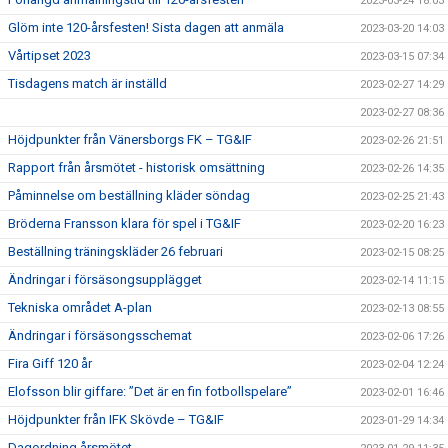
2023-03-24 18:03
Glöm inte 120-årsfesten! Sista dagen att anmäla
2023-03-20 14:03
Vårtipset 2023
2023-03-15 07:34
Tisdagens match är inställd
2023-02-27 14:29
2023-02-27 08:36
Höjdpunkter från Vänersborgs FK – TG&IF
2023-02-26 21:51
Rapport från årsmötet - historisk omsättning
2023-02-26 14:35
Påminnelse om beställning kläder söndag
2023-02-25 21:43
Bröderna Fransson klara för spel i TG&IF
2023-02-20 16:23
Beställning träningskläder 26 februari
2023-02-15 08:25
Ändringar i försäsongsupplägget
2023-02-14 11:15
Tekniska området A-plan
2023-02-13 08:55
Ändringar i försäsongsschemat
2023-02-06 17:26
Fira Giff 120 år
2023-02-04 12:24
Elofsson blir giffare: ”Det är en fin fotbollspelare”
2023-02-01 16:46
Höjdpunkter från IFK Skövde – TG&IF
2023-01-29 14:34
Dagordning årsmötet