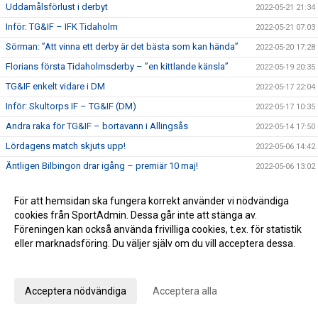
Uddamålsförlust i derbyt
2022-05-21 21:34
Inför: TG&IF – IFK Tidaholm
2022-05-21 07:03
Sörman: ”Att vinna ett derby är det bästa som kan hända”
2022-05-20 17:28
Florians första Tidaholmsderby – ”en kittlande känsla”
2022-05-19 20:35
TG&IF enkelt vidare i DM
2022-05-17 22:04
Inför: Skultorps IF – TG&IF (DM)
2022-05-17 10:35
Andra raka för TG&IF – bortavann i Allingsås
2022-05-14 17:50
Lördagens match skjuts upp!
2022-05-06 14:42
Äntligen Bilbingon drar igång – premiär 10 maj!
2022-05-06 13:02
Dubbla Giff-segrar i inledningen av U-lagsserien
2022-05-04 16:34
För att hemsidan ska fungera korrekt använder vi nödvändiga
Glädje och jubel - stort bildspel från Giffcupens avgörande
2022-05-01 21:34
cookies från SportAdmin. Dessa går inte att stänga av.
Full fart även andra helgen av Giffcupen - se bilderna här!
2022-04-30 15:23
Föreningen kan också använda frivilliga cookies, t.ex. för statistik
eller marknadsföring. Du väljer själv om du vill acceptera dessa.
Första matchen på Ulvesborg – årets första trepoängare
2022-04-29 21:44
Anpassa dina val
Inför: TG&IF – Åsarp-Trädet FK
2022-04-29 10:02
Hemmapremiär på riktigt – Åsarp-Trädet kommer till
Acceptera nödvändiga
Acceptera alla
2022-04-24 15:56
Ulvesborg
Bilder från Giffcupens första helg
2022-04-24 15:50