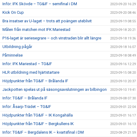
Inför: IFK Skövde – TG&IF – semifinal i DM
2023-09-20 16:29
Kick On Cup
2023-09-20 08:46
Bra insatser av U-laget – trots att poängen uteblivit
2023-09-19 08:55
Målen från matchen mot IFK Mariestad
2023-09-18 20:21
P16-laget är seriesegrare – och vinstraden blir allt längre
2023-09-18 19:36
Utbildning pågår
2023-09-18 16:07
Påminnelse
2023-09-18 08:49
Inför: IFK Mariestad – TG&IF
2023-09-16 12:29
HLR utbildning med hjärtstartare
2023-09-15 08:20
Höjdpunkter från TG&IF – Brålanda IF
2023-09-10 20:37
Jackpotten spelas ut på säsongsavslutningen av bilbingon
2023-09-10 19:41
Inför: TG&IF – Brålanda IF
2023-09-08 07:30
Inför: Åsarp-Trädet – TG&IF
2023-09-01 22:04
Höjdpunkter från TG&IF – IK Kongahälla
2023-09-01 16:17
Höjdpunkter från TG&IF – Bergkullens IK
2023-09-01 16:13
Inför: TG&IF – Bergdalens IK – kvartsfinal i DM
2023-08-29 21:59