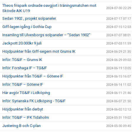
Theos frispark ordnade oavgjort i träningsmatchen mot
2024-07-30 22:29
Skövde AIK U19
Sedan 1902 , projekt solpaneler.
2024-07-17 07:17
Giff-lagen igång i Gothia Cup
2024-07-15 12:53
Insamling till Ulvesborgs solpaneler – ”Sedan 1902”
2024-07-07 08:01
Jackpott 20.000kr 9 juli
2024-07-03 11:59
Höjdpunkter från Giff-segern mot Grums IK
2024-06-29 21:35
Inför: TG&IF – Grums IK
2024-06-29 09:02
Inför: Forshaga IF – TG&IF
2024-06-19 13:05
Höjdpunkter från TG&IF – Götene IF
2024-06-15 16:07
Inför: TG&IF – Götene IF
2024-06-14 11:02
Här avgör TG&IF i Lidköping
2024-06-11 21:46
Inför: Syrianska FK Lidköping - TG&IF
2024-06-07 21:50
Höjdpunkter från derbyt
2024-06-02 12:12
Inför: TG&IF – IFK Tidaholm
2024-05-31 19:02
Justering B och C-plan
2024-05-30 09:45