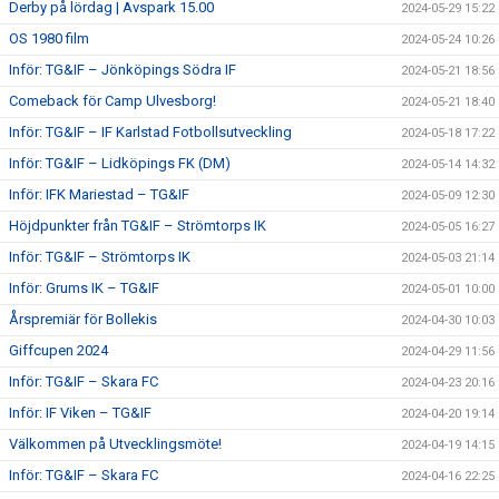
Derby på lördag | Avspark 15.00
2024-05-29 15:22
OS 1980 film
2024-05-24 10:26
Inför: TG&IF – Jönköpings Södra IF
2024-05-21 18:56
Comeback för Camp Ulvesborg!
2024-05-21 18:40
Inför: TG&IF – IF Karlstad Fotbollsutveckling
2024-05-18 17:22
Inför: TG&IF – Lidköpings FK (DM)
2024-05-14 14:32
Inför: IFK Mariestad – TG&IF
2024-05-09 12:30
Höjdpunkter från TG&IF – Strömtorps IK
2024-05-05 16:27
Inför: TG&IF – Strömtorps IK
2024-05-03 21:14
Inför: Grums IK – TG&IF
2024-05-01 10:00
Årspremiär för Bollekis
2024-04-30 10:03
Giffcupen 2024
2024-04-29 11:56
Inför: TG&IF – Skara FC
2024-04-23 20:16
Inför: IF Viken – TG&IF
2024-04-20 19:14
Välkommen på Utvecklingsmöte!
2024-04-19 14:15
Inför: TG&IF – Skara FC
2024-04-16 22:25