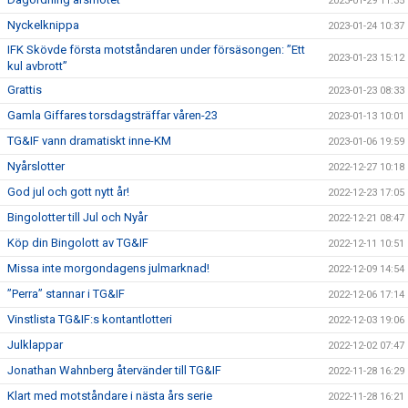
2023-01-29 11:35
Nyckelknippa
2023-01-24 10:37
IFK Skövde första motståndaren under försäsongen: ”Ett
2023-01-23 15:12
kul avbrott”
Grattis
2023-01-23 08:33
Gamla Giffares torsdagsträffar våren-23
2023-01-13 10:01
TG&IF vann dramatiskt inne-KM
2023-01-06 19:59
Nyårslotter
2022-12-27 10:18
God jul och gott nytt år!
2022-12-23 17:05
Bingolotter till Jul och Nyår
2022-12-21 08:47
Köp din Bingolott av TG&IF
2022-12-11 10:51
Missa inte morgondagens julmarknad!
2022-12-09 14:54
”Perra” stannar i TG&IF
2022-12-06 17:14
Vinstlista TG&IF:s kontantlotteri
2022-12-03 19:06
Julklappar
2022-12-02 07:47
Jonathan Wahnberg återvänder till TG&IF
2022-11-28 16:29
Klart med motståndare i nästa års serie
2022-11-28 16:21