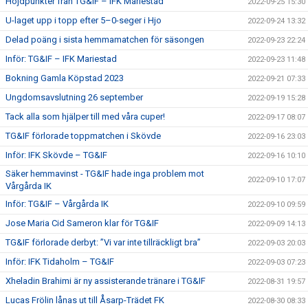
Höjdpunkter från TG&IF – IFK Mariestad
2022-09-25 15:30
U-laget upp i topp efter 5–0-seger i Hjo
2022-09-24 13:32
Delad poäng i sista hemmamatchen för säsongen
2022-09-23 22:24
Inför: TG&IF – IFK Mariestad
2022-09-23 11:48
Bokning Gamla Köpstad 2023
2022-09-21 07:33
Ungdomsavslutning 26 september
2022-09-19 15:28
Tack alla som hjälper till med våra cuper!
2022-09-17 08:07
TG&IF förlorade toppmatchen i Skövde
2022-09-16 23:03
Inför: IFK Skövde – TG&IF
2022-09-16 10:10
Säker hemmavinst - TG&IF hade inga problem mot
2022-09-10 17:07
Vårgårda IK
Inför: TG&IF – Vårgårda IK
2022-09-10 09:59
Jose Maria Cid Sameron klar för TG&IF
2022-09-09 14:13
TG&IF förlorade derbyt: ”Vi var inte tillräckligt bra”
2022-09-03 20:03
Inför: IFK Tidaholm – TG&IF
2022-09-03 07:23
Xheladin Brahimi är ny assisterande tränare i TG&IF
2022-08-31 19:57
Lucas Frölin lånas ut till Åsarp-Trädet FK
2022-08-30 08:33