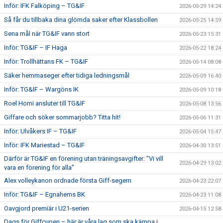
Inför: IFK Falköping – TG&IF
2026-05-29 14:24
Så får du tillbaka dina glömda saker efter Klassbollen
2026-05-25 14:59
Sena mål när TG&IF vann stort
2026-05-23 15:31
Inför: TG&IF – IF Haga
2026-05-22 18:24
Inför: Trollhättans FK – TG&IF
2026-05-14 08:08
Säker hemmaseger efter tidiga ledningsmål
2026-05-09 16:40
Inför: TG&IF – Wargöns IK
2026-05-09 10:18
Roel Homi ansluter till TG&IF
2026-05-08 13:56
Giffare och söker sommarjobb? Titta hit!
2026-05-06 11:31
Inför: Ulvåkers IF – TG&IF
2026-05-04 15:47
Inför: IFK Mariestad – TG&IF
2026-04-30 13:51
Därför är TG&IF en förening utan träningsavgifter: ”Vi vill
2026-04-29 13:02
vara en förening för alla”
Alex volleykanon ordnade första Giff-segern
2026-04-23 22:07
Inför: TG&IF – Egnahems BK
2026-04-23 11:08
Oavgjord premiär i U21-serien
2026-04-15 12:58
Dags för Giffcupen – här är våra lag som ska kämpa i