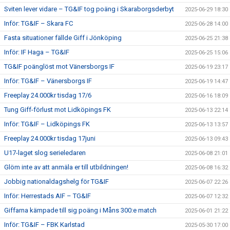
Sviten lever vidare – TG&IF tog poäng i Skaraborgsderbyt
2025-06-29 18:30
Inför: TG&IF – Skara FC
2025-06-28 14:00
Fasta situationer fällde Giff i Jönköping
2025-06-25 21:38
Inför: IF Haga – TG&IF
2025-06-25 15:06
TG&IF poänglöst mot Vänersborgs IF
2025-06-19 23:17
Inför: TG&IF – Vänersborgs IF
2025-06-19 14:47
Freeplay 24.000kr tisdag 17/6
2025-06-16 18:09
Tung Giff-förlust mot Lidköpings FK
2025-06-13 22:14
Inför: TG&IF – Lidköpings FK
2025-06-13 13:57
Freeplay 24.000kr tisdag 17juni
2025-06-13 09:43
U17-laget slog serieledaren
2025-06-08 21:01
Glöm inte av att anmäla er till utbildningen!
2025-06-08 16:32
Jobbig nationaldagshelg för TG&IF
2025-06-07 22:26
Inför: Herrestads AIF – TG&IF
2025-06-07 12:32
Giffarna kämpade till sig poäng i Måns 300:e match
2025-06-01 21:22
Inför: TG&IF – FBK Karlstad
2025-05-30 17:00