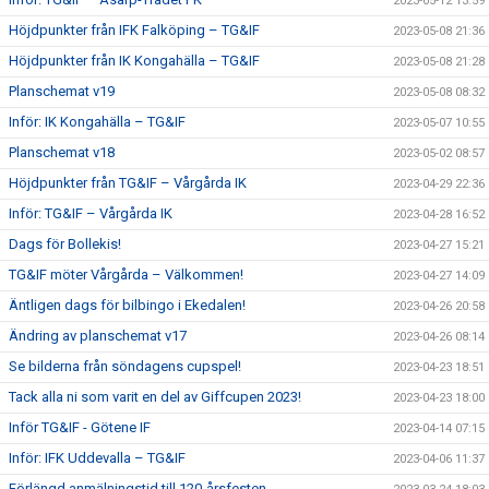
2023-05-12 13:59
Höjdpunkter från IFK Falköping – TG&IF
2023-05-08 21:36
Höjdpunkter från IK Kongahälla – TG&IF
2023-05-08 21:28
Planschemat v19
2023-05-08 08:32
Inför: IK Kongahälla – TG&IF
2023-05-07 10:55
Planschemat v18
2023-05-02 08:57
Höjdpunkter från TG&IF – Vårgårda IK
2023-04-29 22:36
Inför: TG&IF – Vårgårda IK
2023-04-28 16:52
Dags för Bollekis!
2023-04-27 15:21
TG&IF möter Vårgårda – Välkommen!
2023-04-27 14:09
Äntligen dags för bilbingo i Ekedalen!
2023-04-26 20:58
Ändring av planschemat v17
2023-04-26 08:14
Se bilderna från söndagens cupspel!
2023-04-23 18:51
Tack alla ni som varit en del av Giffcupen 2023!
2023-04-23 18:00
Inför TG&IF - Götene IF
2023-04-14 07:15
Inför: IFK Uddevalla – TG&IF
2023-04-06 11:37
Förlängd anmälningstid till 120-årsfesten