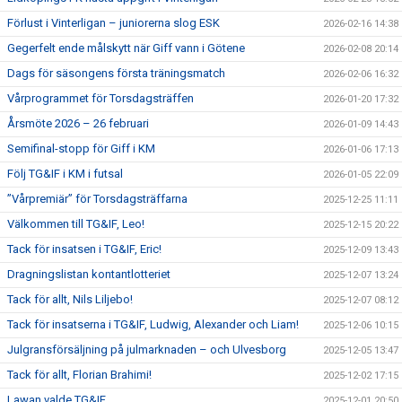
Förlust i Vinterligan – juniorerna slog ESK
2026-02-16 14:38
Gegerfelt ende målskytt när Giff vann i Götene
2026-02-08 20:14
Dags för säsongens första träningsmatch
2026-02-06 16:32
Vårprogrammet för Torsdagsträffen
2026-01-20 17:32
Årsmöte 2026 – 26 februari
2026-01-09 14:43
Semifinal-stopp för Giff i KM
2026-01-06 17:13
Följ TG&IF i KM i futsal
2026-01-05 22:09
”Vårpremiär” för Torsdagsträffarna
2025-12-25 11:11
Välkommen till TG&IF, Leo!
2025-12-15 20:22
Tack för insatsen i TG&IF, Eric!
2025-12-09 13:43
Dragningslistan kontantlotteriet
2025-12-07 13:24
Tack för allt, Nils Liljebo!
2025-12-07 08:12
Tack för insatserna i TG&IF, Ludwig, Alexander och Liam!
2025-12-06 10:15
Julgransförsäljning på julmarknaden – och Ulvesborg
2025-12-05 13:47
Tack för allt, Florian Brahimi!
2025-12-02 17:15
Lawan valde TG&IF
2025-12-01 20:50