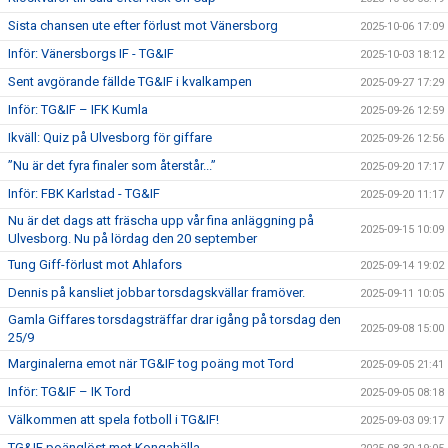
Sista chansen ute efter förlust mot Vänersborg
2025-10-06 17:09
Inför: Vänersborgs IF - TG&IF
2025-10-03 18:12
Sent avgörande fällde TG&IF i kvalkampen
2025-09-27 17:29
Inför: TG&IF – IFK Kumla
2025-09-26 12:59
Ikväll: Quiz på Ulvesborg för giffare
2025-09-26 12:56
”Nu är det fyra finaler som återstår...”
2025-09-20 17:17
Inför: FBK Karlstad - TG&IF
2025-09-20 11:17
Nu är det dags att fräscha upp vår fina anläggning på
2025-09-15 10:09
Ulvesborg. Nu på lördag den 20 september
Tung Giff-förlust mot Ahlafors
2025-09-14 19:02
Dennis på kansliet jobbar torsdagskvällar framöver.
2025-09-11 10:05
Gamla Giffares torsdagsträffar drar igång på torsdag den
2025-09-08 15:00
25/9
Marginalerna emot när TG&IF tog poäng mot Tord
2025-09-05 21:41
Inför: TG&IF – IK Tord
2025-09-05 08:18
Välkommen att spela fotboll i TG&IF!
2025-09-03 09:17
TG&IF poänglöst mot Kongahälla