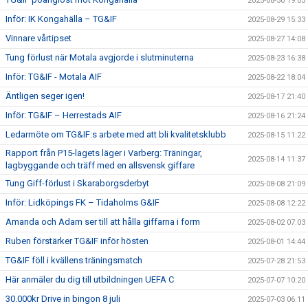
2025-08-30 19:05
Inför: IK Kongahälla – TG&IF
2025-08-29 15:33
Vinnare vårtipset
2025-08-27 14:08
Tung förlust när Motala avgjorde i slutminuterna
2025-08-23 16:38
Inför: TG&IF - Motala AIF
2025-08-22 18:04
Äntligen seger igen!
2025-08-17 21:40
Inför: TG&IF – Herrestads AIF
2025-08-16 21:24
Ledarmöte om TG&IF:s arbete med att bli kvalitetsklubb
2025-08-15 11:22
Rapport från P15-lagets läger i Varberg: Träningar,
2025-08-14 11:37
lagbyggande och träff med en allsvensk giffare
Tung Giff-förlust i Skaraborgsderbyt
2025-08-08 21:09
Inför: Lidköpings FK – Tidaholms G&IF
2025-08-08 12:22
Amanda och Adam ser till att hålla giffarna i form
2025-08-02 07:03
Ruben förstärker TG&IF inför hösten
2025-08-01 14:44
TG&IF föll i kvällens träningsmatch
2025-07-28 21:53
Här anmäler du dig till utbildningen UEFA C
2025-07-07 10:20
30.000kr Drive in bingon 8 juli
2025-07-03 06:11