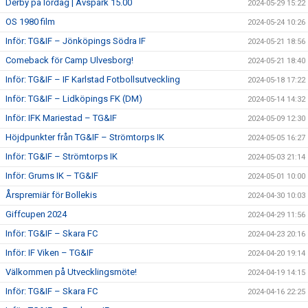
Derby på lördag | Avspark 15.00
2024-05-29 15:22
OS 1980 film
2024-05-24 10:26
Inför: TG&IF – Jönköpings Södra IF
2024-05-21 18:56
Comeback för Camp Ulvesborg!
2024-05-21 18:40
Inför: TG&IF – IF Karlstad Fotbollsutveckling
2024-05-18 17:22
Inför: TG&IF – Lidköpings FK (DM)
2024-05-14 14:32
Inför: IFK Mariestad – TG&IF
2024-05-09 12:30
Höjdpunkter från TG&IF – Strömtorps IK
2024-05-05 16:27
Inför: TG&IF – Strömtorps IK
2024-05-03 21:14
Inför: Grums IK – TG&IF
2024-05-01 10:00
Årspremiär för Bollekis
2024-04-30 10:03
Giffcupen 2024
2024-04-29 11:56
Inför: TG&IF – Skara FC
2024-04-23 20:16
Inför: IF Viken – TG&IF
2024-04-20 19:14
Välkommen på Utvecklingsmöte!
2024-04-19 14:15
Inför: TG&IF – Skara FC
2024-04-16 22:25