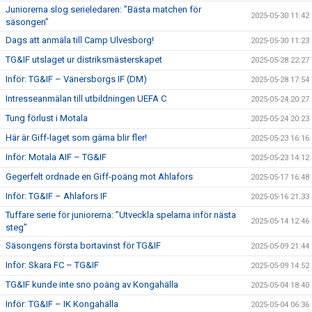
Juniorerna slog serieledaren: ”Bästa matchen för
2025-05-30 11:42
säsongen”
Dags att anmäla till Camp Ulvesborg!
2025-05-30 11:23
TG&IF utslaget ur distriksmästerskapet
2025-05-28 22:27
Inför: TG&IF – Vänersborgs IF (DM)
2025-05-28 17:54
Intresseanmälan till utbildningen UEFA C
2025-05-24 20:27
Tung förlust i Motala
2025-05-24 20:23
Här är Giff-laget som gärna blir fler!
2025-05-23 16:16
Inför: Motala AIF – TG&IF
2025-05-23 14:12
Gegerfelt ordnade en Giff-poäng mot Ahlafors
2025-05-17 16:48
Inför: TG&IF – Ahlafors IF
2025-05-16 21:33
Tuffare serie för juniorerna: ”Utveckla spelarna inför nästa
2025-05-14 12:46
steg”
Säsongens första bortavinst för TG&IF
2025-05-09 21:44
Inför: Skara FC – TG&IF
2025-05-09 14:52
TG&IF kunde inte sno poäng av Kongahälla
2025-05-04 18:40
Inför: TG&IF – IK Kongahälla
2025-05-04 06:36