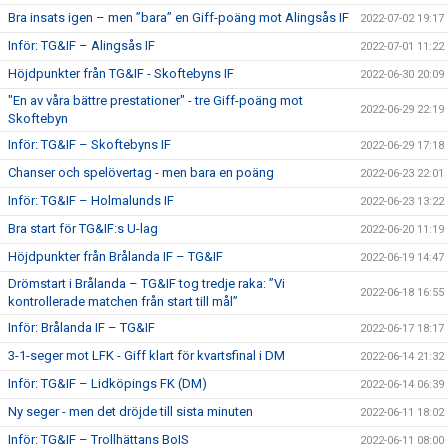
Bra insats igen – men ”bara” en Giff-poäng mot Alingsås IF
2022-07-02 19:17
Inför: TG&IF – Alingsås IF
2022-07-01 11:22
Höjdpunkter från TG&IF - Skoftebyns IF
2022-06-30 20:09
"En av våra bättre prestationer" - tre Giff-poäng mot
2022-06-29 22:19
Skoftebyn
Inför: TG&IF – Skoftebyns IF
2022-06-29 17:18
Chanser och spelövertag - men bara en poäng
2022-06-23 22:01
Inför: TG&IF – Holmalunds IF
2022-06-23 13:22
Bra start för TG&IF:s U-lag
2022-06-20 11:19
Höjdpunkter från Brålanda IF – TG&IF
2022-06-19 14:47
Drömstart i Brålanda – TG&IF tog tredje raka: ”Vi
2022-06-18 16:55
kontrollerade matchen från start till mål”
Inför: Brålanda IF – TG&IF
2022-06-17 18:17
3-1-seger mot LFK - Giff klart för kvartsfinal i DM
2022-06-14 21:32
Inför: TG&IF – Lidköpings FK (DM)
2022-06-14 06:39
Ny seger - men det dröjde till sista minuten
2022-06-11 18:02
Inför: TG&IF – Trollhättans BoIS
2022-06-11 08:00