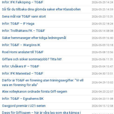
Inför: IFK Falköping – TG&IF
2026-05-29 14:24
Så får du tillbaka dina glömda saker efter Klassbollen
2026-05-25 14:59
Sena mål när TG&IF vann stort
2026-05-23 15:31
Inför: TG&IF – IF Haga
2026-05-22 18:24
Inför: Trollhättans FK – TG&IF
2026-05-14 08:08
Säker hemmaseger efter tidiga ledningsmål
2026-05-09 16:40
Inför: TG&IF – Wargöns IK
2026-05-09 10:18
Roel Homi ansluter till TG&IF
2026-05-08 13:56
Giffare och söker sommarjobb? Titta hit!
2026-05-06 11:31
Inför: Ulvåkers IF – TG&IF
2026-05-04 15:47
Inför: IFK Mariestad – TG&IF
2026-04-30 13:51
Därför är TG&IF en förening utan träningsavgifter: ”Vi vill
2026-04-29 13:02
vara en förening för alla”
Alex volleykanon ordnade första Giff-segern
2026-04-23 22:07
Inför: TG&IF – Egnahems BK
2026-04-23 11:08
Oavgjord premiär i U21-serien
2026-04-15 12:58
Dags för Giffcupen – här är våra lag som ska kämpa i