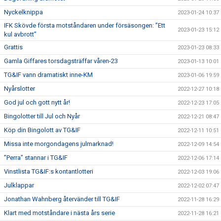
Nyckelknippa
2023-01-24 10:37
IFK Skövde första motståndaren under försäsongen: ”Ett
2023-01-23 15:12
kul avbrott”
Grattis
2023-01-23 08:33
Gamla Giffares torsdagsträffar våren-23
2023-01-13 10:01
TG&IF vann dramatiskt inne-KM
2023-01-06 19:59
Nyårslotter
2022-12-27 10:18
God jul och gott nytt år!
2022-12-23 17:05
Bingolotter till Jul och Nyår
2022-12-21 08:47
Köp din Bingolott av TG&IF
2022-12-11 10:51
Missa inte morgondagens julmarknad!
2022-12-09 14:54
”Perra” stannar i TG&IF
2022-12-06 17:14
Vinstlista TG&IF:s kontantlotteri
2022-12-03 19:06
Julklappar
2022-12-02 07:47
Jonathan Wahnberg återvänder till TG&IF
2022-11-28 16:29
Klart med motståndare i nästa års serie
2022-11-28 16:21