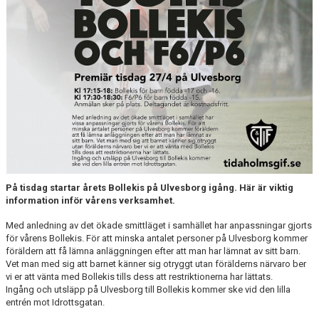
CUPER ARBETSBESKRIVNING
PLANSCHEMA
På tisdag startar årets Bollekis på Ulvesborg igång. Här är viktig
information inför vårens verksamhet.
Med anledning av det ökade smittläget i samhället har anpassningar gjorts
för vårens Bollekis. För att minska antalet personer på Ulvesborg kommer
föräldern att få lämna anläggningen efter att man har lämnat av sitt barn.
Vet man med sig att barnet känner sig otryggt utan förälderns närvaro ber
vi er att vänta med Bollekis tills dess att restriktionerna har lättats.
Ingång och utsläpp på Ulvesborg till Bollekis kommer ske vid den lilla
entrén mot Idrottsgatan.