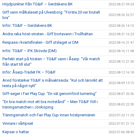
Höjdpunkter från TG&IF – Gerdskens BK
2022-08-27 09:53
Giff vann målkalaset på Ulvesborg: ”Första 20 var brutalt
2022-08-26 22:57
bra”
Inför: TG&IF – Gerdskens BK
2022-08-26 14:10
Andra raka höst-vinsten - Giff bortavann i Trollhättan
2022-08-21 16:23
Respass i kvartsfinalen - Giff utslaget ur DM
2022-08-16 21:47
Inför: TG&IF – IFK Skövde (DM)
2022-08-16 11:08
Perfekt start på hösten – TG&IF vann i Åsarp: ”Vår match
2022-08-12 21:30
från start till slut”
Inför: Åsarp-Trädet FK – TG&IF
2022-08-12 16:18
Arvid förstärker TG&IF:s målvaktssida: ”Kul och lärorikt att
2022-08-09 13:15
testa på något nytt”
Giff-seger i Fair Play Cup: ”En väl genomförd turnering”
2022-08-07 20:36
”En bra match mot ett bra motstånd” – Men TG&IF föll i
2022-08-02 22:30
träningsmatchen i Jönköping
Träningsmatch och Fair Play Cup innan höstpremiären
2022-07-22 11:23
Vinnare i vårtipset
2022-07-07 21:13
Kepsar o hattar
2022-07-06 08:45