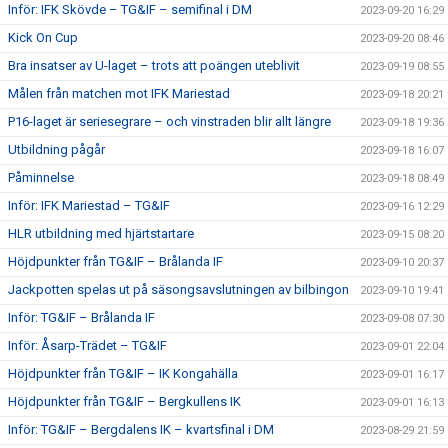
Inför: IFK Skövde – TG&IF – semifinal i DM
2023-09-20 16:29
Kick On Cup
2023-09-20 08:46
Bra insatser av U-laget – trots att poängen uteblivit
2023-09-19 08:55
Målen från matchen mot IFK Mariestad
2023-09-18 20:21
P16-laget är seriesegrare – och vinstraden blir allt längre
2023-09-18 19:36
Utbildning pågår
2023-09-18 16:07
Påminnelse
2023-09-18 08:49
Inför: IFK Mariestad – TG&IF
2023-09-16 12:29
HLR utbildning med hjärtstartare
2023-09-15 08:20
Höjdpunkter från TG&IF – Brålanda IF
2023-09-10 20:37
Jackpotten spelas ut på säsongsavslutningen av bilbingon
2023-09-10 19:41
Inför: TG&IF – Brålanda IF
2023-09-08 07:30
Inför: Åsarp-Trädet – TG&IF
2023-09-01 22:04
Höjdpunkter från TG&IF – IK Kongahälla
2023-09-01 16:17
Höjdpunkter från TG&IF – Bergkullens IK
2023-09-01 16:13
Inför: TG&IF – Bergdalens IK – kvartsfinal i DM
2023-08-29 21:59