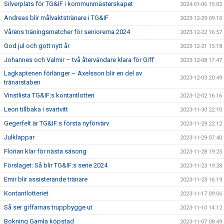
Silverplats för TG&IF i kommunmästerskapet
2024-01-06 15:02
Andreas blir målvaktstränare i TG&IF
2023-12-29 09:10
Vårens träningsmatcher för seniorerna 2024
2023-12-22 16:57
God jul och gott nytt år
2023-12-21 15:18
Johannes och Valmir – två återvändare klara för Giff
2023-12-08 17:47
Lagkaptenen förlänger – Axelsson blir en del av
2023-12-03 20:49
tränarstaben
Vinstlista TG&IF:s kontantlotteri
2023-12-02 16:16
Leon tillbaka i svartvitt
2023-11-30 22:10
Gegerfelt är TG&IF:s första nyförvärv
2023-11-29 22:12
Julklappar
2023-11-29 07:40
Florian klar för nästa säsong
2023-11-28 19:25
Förslaget: Så blir TG&IF:s serie 2024
2023-11-23 19:28
Emir blir assisterande tränare
2023-11-23 16:19
Kontantlotteriet
2023-11-17 09:06
Så ser giffarnas truppbygge ut
2023-11-10 14:12
Bokning Gamla köpstad
2023-11-07 08:49