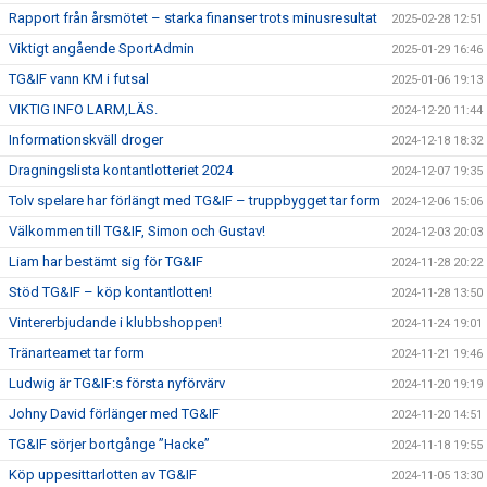
Rapport från årsmötet – starka finanser trots minusresultat
2025-02-28 12:51
Viktigt angående SportAdmin
2025-01-29 16:46
TG&IF vann KM i futsal
2025-01-06 19:13
VIKTIG INFO LARM,LÄS.
2024-12-20 11:44
Informationskväll droger
2024-12-18 18:32
Dragningslista kontantlotteriet 2024
2024-12-07 19:35
Tolv spelare har förlängt med TG&IF – truppbygget tar form
2024-12-06 15:06
Välkommen till TG&IF, Simon och Gustav!
2024-12-03 20:03
Liam har bestämt sig för TG&IF
2024-11-28 20:22
Stöd TG&IF – köp kontantlotten!
2024-11-28 13:50
Vintererbjudande i klubbshoppen!
2024-11-24 19:01
Tränarteamet tar form
2024-11-21 19:46
Ludwig är TG&IF:s första nyförvärv
2024-11-20 19:19
Johny David förlänger med TG&IF
2024-11-20 14:51
TG&IF sörjer bortgånge ”Hacke”
2024-11-18 19:55
Köp uppesittarlotten av TG&IF
2024-11-05 13:30