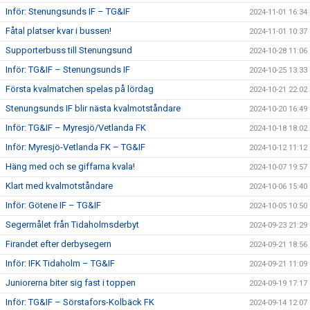
Inför: Stenungsunds IF – TG&IF
2024-11-01 16:34
Fåtal platser kvar i bussen!
2024-11-01 10:37
Supporterbuss till Stenungsund
2024-10-28 11:06
Inför: TG&IF – Stenungsunds IF
2024-10-25 13:33
Första kvalmatchen spelas på lördag
2024-10-21 22:02
Stenungsunds IF blir nästa kvalmotståndare
2024-10-20 16:49
Inför: TG&IF – Myresjö/Vetlanda FK
2024-10-18 18:02
Inför: Myresjö-Vetlanda FK – TG&IF
2024-10-12 11:12
Häng med och se giffarna kvala!
2024-10-07 19:57
Klart med kvalmotståndare
2024-10-06 15:40
Inför: Götene IF – TG&IF
2024-10-05 10:50
Segermålet från Tidaholmsderbyt
2024-09-23 21:29
Firandet efter derbysegern
2024-09-21 18:56
Inför: IFK Tidaholm – TG&IF
2024-09-21 11:09
Juniorerna biter sig fast i toppen
2024-09-19 17:17
Inför: TG&IF – Sörstafors-Kolbäck FK
2024-09-14 12:07