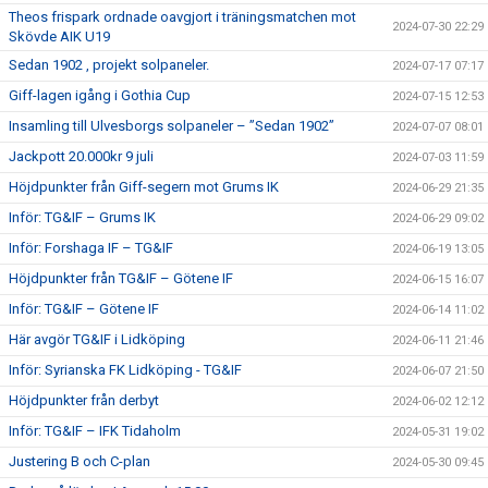
Theos frispark ordnade oavgjort i träningsmatchen mot
2024-07-30 22:29
Skövde AIK U19
Sedan 1902 , projekt solpaneler.
2024-07-17 07:17
Giff-lagen igång i Gothia Cup
2024-07-15 12:53
Insamling till Ulvesborgs solpaneler – ”Sedan 1902”
2024-07-07 08:01
Jackpott 20.000kr 9 juli
2024-07-03 11:59
Höjdpunkter från Giff-segern mot Grums IK
2024-06-29 21:35
Inför: TG&IF – Grums IK
2024-06-29 09:02
Inför: Forshaga IF – TG&IF
2024-06-19 13:05
Höjdpunkter från TG&IF – Götene IF
2024-06-15 16:07
Inför: TG&IF – Götene IF
2024-06-14 11:02
Här avgör TG&IF i Lidköping
2024-06-11 21:46
Inför: Syrianska FK Lidköping - TG&IF
2024-06-07 21:50
Höjdpunkter från derbyt
2024-06-02 12:12
Inför: TG&IF – IFK Tidaholm
2024-05-31 19:02
Justering B och C-plan
2024-05-30 09:45