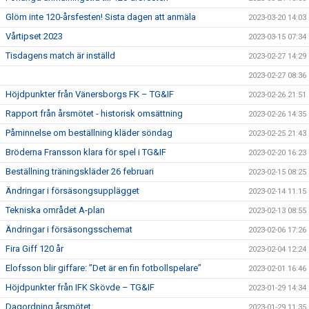
Glöm inte 120-årsfesten! Sista dagen att anmäla
2023-03-20 14:03
Vårtipset 2023
2023-03-15 07:34
Tisdagens match är inställd
2023-02-27 14:29
2023-02-27 08:36
Höjdpunkter från Vänersborgs FK – TG&IF
2023-02-26 21:51
Rapport från årsmötet - historisk omsättning
2023-02-26 14:35
Påminnelse om beställning kläder söndag
2023-02-25 21:43
Bröderna Fransson klara för spel i TG&IF
2023-02-20 16:23
Beställning träningskläder 26 februari
2023-02-15 08:25
Ändringar i försäsongsupplägget
2023-02-14 11:15
Tekniska området A-plan
2023-02-13 08:55
Ändringar i försäsongsschemat
2023-02-06 17:26
Fira Giff 120 år
2023-02-04 12:24
Elofsson blir giffare: ”Det är en fin fotbollspelare”
2023-02-01 16:46
Höjdpunkter från IFK Skövde – TG&IF
2023-01-29 14:34
Dagordning årsmötet
2023-01-29 11:35