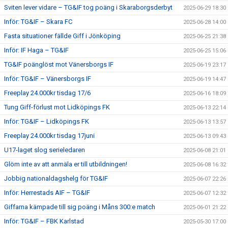
Sviten lever vidare – TG&IF tog poäng i Skaraborgsderbyt
2025-06-29 18:30
Inför: TG&IF – Skara FC
2025-06-28 14:00
Fasta situationer fällde Giff i Jönköping
2025-06-25 21:38
Inför: IF Haga – TG&IF
2025-06-25 15:06
TG&IF poänglöst mot Vänersborgs IF
2025-06-19 23:17
Inför: TG&IF – Vänersborgs IF
2025-06-19 14:47
Freeplay 24.000kr tisdag 17/6
2025-06-16 18:09
Tung Giff-förlust mot Lidköpings FK
2025-06-13 22:14
Inför: TG&IF – Lidköpings FK
2025-06-13 13:57
Freeplay 24.000kr tisdag 17juni
2025-06-13 09:43
U17-laget slog serieledaren
2025-06-08 21:01
Glöm inte av att anmäla er till utbildningen!
2025-06-08 16:32
Jobbig nationaldagshelg för TG&IF
2025-06-07 22:26
Inför: Herrestads AIF – TG&IF
2025-06-07 12:32
Giffarna kämpade till sig poäng i Måns 300:e match
2025-06-01 21:22
Inför: TG&IF – FBK Karlstad
2025-05-30 17:00