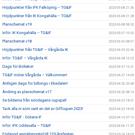
Höjdpunkter från IFK Falköping – TG&IF
2023-05-08 21:36
Höjdpunkter från IK Kongahälla – TG&IF
2023-05-08 21:28
Planschemat v19
2023-05-08 08:32
Inför: IK Kongahälla – TG&IF
2023-05-07 10:55
Planschemat v18
2023-05-02 08:57
Höjdpunkter från TG&IF – Vårgårda IK
2023-04-29 22:36
Inför: TG&IF – Vårgårda IK
2023-04-28 16:52
Dags för Bollekis!
2023-04-27 15:21
TG&IF möter Vårgårda – Välkommen!
2023-04-27 14:09
Äntligen dags för bilbingo i Ekedalen!
2023-04-26 20:58
Ändring av planschemat v17
2023-04-26 08:14
Se bilderna från söndagens cupspel!
2023-04-23 18:51
Tack alla ni som varit en del av Giffcupen 2023!
2023-04-23 18:00
Inför TG&IF - Götene IF
2023-04-14 07:15
Inför: IFK Uddevalla – TG&IF
2023-04-06 11:37
Förlängd anmälningstid till 120-årsfesten
2023-03-24 18:03