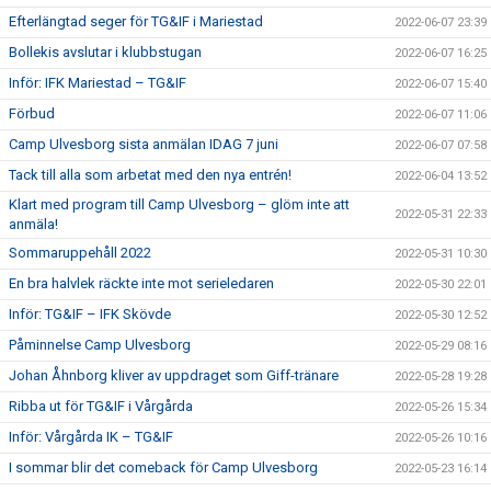
Efterlängtad seger för TG&IF i Mariestad
2022-06-07 23:39
Bollekis avslutar i klubbstugan
2022-06-07 16:25
Inför: IFK Mariestad – TG&IF
2022-06-07 15:40
Förbud
2022-06-07 11:06
Camp Ulvesborg sista anmälan IDAG 7 juni
2022-06-07 07:58
Tack till alla som arbetat med den nya entrén!
2022-06-04 13:52
Klart med program till Camp Ulvesborg – glöm inte att
2022-05-31 22:33
anmäla!
Sommaruppehåll 2022
2022-05-31 10:30
En bra halvlek räckte inte mot serieledaren
2022-05-30 22:01
Inför: TG&IF – IFK Skövde
2022-05-30 12:52
Påminnelse Camp Ulvesborg
2022-05-29 08:16
Johan Åhnborg kliver av uppdraget som Giff-tränare
2022-05-28 19:28
Ribba ut för TG&IF i Vårgårda
2022-05-26 15:34
Inför: Vårgårda IK – TG&IF
2022-05-26 10:16
I sommar blir det comeback för Camp Ulvesborg
2022-05-23 16:14