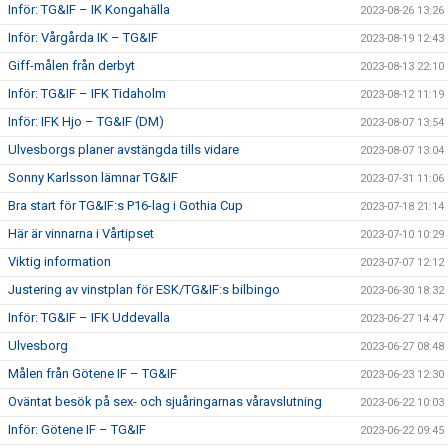
Inför: TG&IF – IK Kongahälla
2023-08-26 13:26
Inför: Vårgårda IK – TG&IF
2023-08-19 12:43
Giff-målen från derbyt
2023-08-13 22:10
Inför: TG&IF – IFK Tidaholm
2023-08-12 11:19
Inför: IFK Hjo – TG&IF (DM)
2023-08-07 13:54
Ulvesborgs planer avstängda tills vidare
2023-08-07 13:04
Sonny Karlsson lämnar TG&IF
2023-07-31 11:06
Bra start för TG&IF:s P16-lag i Gothia Cup
2023-07-18 21:14
Här är vinnarna i Vårtipset
2023-07-10 10:29
Viktig information
2023-07-07 12:12
Justering av vinstplan för ESK/TG&IF:s bilbingo
2023-06-30 18:32
Inför: TG&IF – IFK Uddevalla
2023-06-27 14:47
Ulvesborg
2023-06-27 08:48
Målen från Götene IF – TG&IF
2023-06-23 12:30
Oväntat besök på sex- och sjuåringarnas våravslutning
2023-06-22 10:03
Inför: Götene IF – TG&IF
2023-06-22 09:45