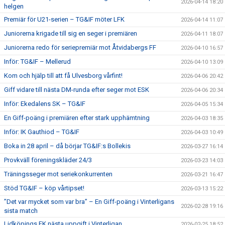
2026-04-14 18:20
helgen
Premiär för U21-serien – TG&IF möter LFK
2026-04-14 11:07
Juniorerna krigade till sig en seger i premiären
2026-04-11 18:07
Juniorerna redo för seriepremiär mot Åtvidabergs FF
2026-04-10 16:57
Inför: TG&IF – Mellerud
2026-04-10 13:09
Kom och hjälp till att få Ulvesborg vårfint!
2026-04-06 20:42
Giff vidare till nästa DM-runda efter seger mot ESK
2026-04-06 20:34
Inför: Ekedalens SK – TG&IF
2026-04-05 15:34
En Giff-poäng i premiären efter stark upphämtning
2026-04-03 18:35
Inför: IK Gauthiod – TG&IF
2026-04-03 10:49
Boka in 28 april – då börjar TG&IF:s Bollekis
2026-03-27 16:14
Provkväll föreningskläder 24/3
2026-03-23 14:03
Träningsseger mot seriekonkurrenten
2026-03-21 16:47
Stöd TG&IF – köp vårtipset!
2026-03-13 15:22
”Det var mycket som var bra” – En Giff-poäng i Vinterligans
2026-02-28 19:16
sista match
Lidköpings FK nästa uppgift i Vinterligan
2026-02-25 18:52