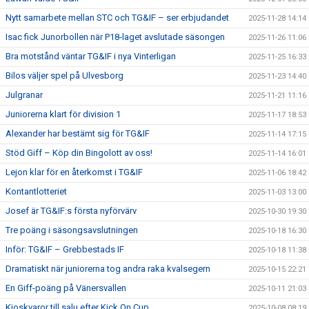
Nytt samarbete mellan STC och TG&IF – ser erbjudandet
2025-11-28 14:14
Isac fick Junorbollen när P18-laget avslutade säsongen
2025-11-26 11:06
Bra motstånd väntar TG&IF i nya Vinterligan
2025-11-25 16:33
Bilos väljer spel på Ulvesborg
2025-11-23 14:40
Julgranar
2025-11-21 11:16
Juniorerna klart för division 1
2025-11-17 18:53
Alexander har bestämt sig för TG&IF
2025-11-14 17:15
Stöd Giff – Köp din Bingolott av oss!
2025-11-14 16:01
Lejon klar för en återkomst i TG&IF
2025-11-06 18:42
Kontantlotteriet
2025-11-03 13:00
Josef är TG&IF:s första nyförvärv
2025-10-30 19:30
Tre poäng i säsongsavslutningen
2025-10-18 16:30
Inför: TG&IF – Grebbestads IF
2025-10-18 11:38
Dramatiskt när juniorerna tog andra raka kvalsegern
2025-10-15 22:21
En Giff-poäng på Vänersvallen
2025-10-11 21:03
Kioskvaror till salu efter Kick On Cup
2025-10-08 08:19