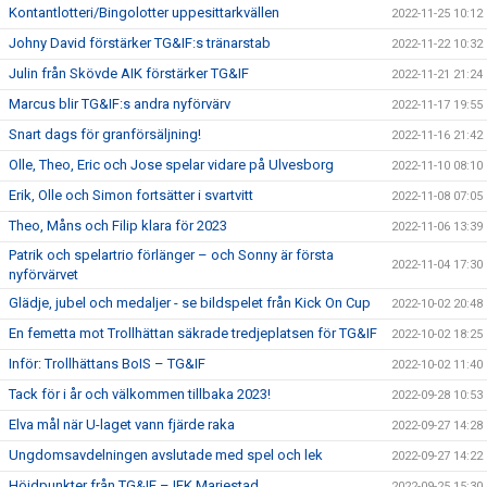
Kontantlotteri/Bingolotter uppesittarkvällen
2022-11-25 10:12
Johny David förstärker TG&IF:s tränarstab
2022-11-22 10:32
Julin från Skövde AIK förstärker TG&IF
2022-11-21 21:24
Marcus blir TG&IF:s andra nyförvärv
2022-11-17 19:55
Snart dags för granförsäljning!
2022-11-16 21:42
Olle, Theo, Eric och Jose spelar vidare på Ulvesborg
2022-11-10 08:10
Erik, Olle och Simon fortsätter i svartvitt
2022-11-08 07:05
Theo, Måns och Filip klara för 2023
2022-11-06 13:39
Patrik och spelartrio förlänger – och Sonny är första
2022-11-04 17:30
nyförvärvet
Glädje, jubel och medaljer - se bildspelet från Kick On Cup
2022-10-02 20:48
En femetta mot Trollhättan säkrade tredjeplatsen för TG&IF
2022-10-02 18:25
Inför: Trollhättans BoIS – TG&IF
2022-10-02 11:40
Tack för i år och välkommen tillbaka 2023!
2022-09-28 10:53
Elva mål när U-laget vann fjärde raka
2022-09-27 14:28
Ungdomsavdelningen avslutade med spel och lek
2022-09-27 14:22
Höjdpunkter från TG&IF – IFK Mariestad
2022-09-25 15:30