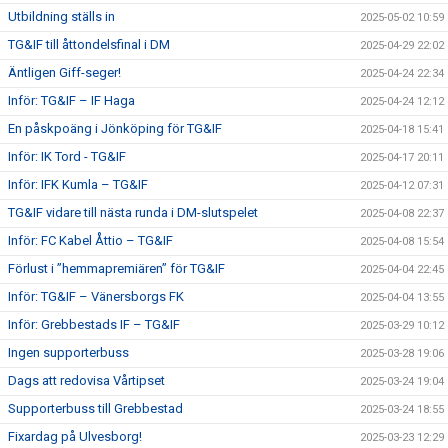
Utbildning ställs in
2025-05-02 10:59
TG&IF till åttondelsfinal i DM
2025-04-29 22:02
Äntligen Giff-seger!
2025-04-24 22:34
Inför: TG&IF – IF Haga
2025-04-24 12:12
En påskpoäng i Jönköping för TG&IF
2025-04-18 15:41
Inför: IK Tord - TG&IF
2025-04-17 20:11
Inför: IFK Kumla – TG&IF
2025-04-12 07:31
TG&IF vidare till nästa runda i DM-slutspelet
2025-04-08 22:37
Inför: FC Kabel Åttio – TG&IF
2025-04-08 15:54
Förlust i ”hemmapremiären” för TG&IF
2025-04-04 22:45
Inför: TG&IF – Vänersborgs FK
2025-04-04 13:55
Inför: Grebbestads IF – TG&IF
2025-03-29 10:12
Ingen supporterbuss
2025-03-28 19:06
Dags att redovisa Vårtipset
2025-03-24 19:04
Supporterbuss till Grebbestad
2025-03-24 18:55
Fixardag på Ulvesborg!
2025-03-23 12:29