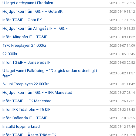
U-laget derbyvann i Ekedalen
2023-06-21 20:15
Höjdpunkter från TG&IF – Göta BK
2023-06-19 13:12
Inför: TG&IF – Göta BK
2023-06-17 15:25
Höjdpunkter från Alingsås IF – TG&IF
2023-06-10 18:23
Inför: Alingsås IF – TG&IF
2023-06-09 11:32
13/6 Freeplayen 24.000kr
2023-06-07 14:09
22.000kr
2023-06-05 08:45
Inför: TG&IF – Jonsereds IF
2023-06-03 20:52
U-laget vann i Falköping – ”Det gick undan ordentligt i
2023-06-02 11:37
fram”
6 Juni Freeplayen 22.000kr
2023-05-31 11:42
Höjdpunkter från TG&IF – IFK Mariestad
2023-05-27 23:14
Inför: TG&IF – IFK Mariestad
2023-05-26 12:31
Inför: IFK Tidaholm – TG&IF
2023-05-22 13:43
Inför: Brålanda IF – TG&IF
2023-05-18 09:55
Inställd loppmarknad
2023-05-12 17:49
Inför: TG&IF – Åsarp-Trädet FK
2023-05-12 13:59