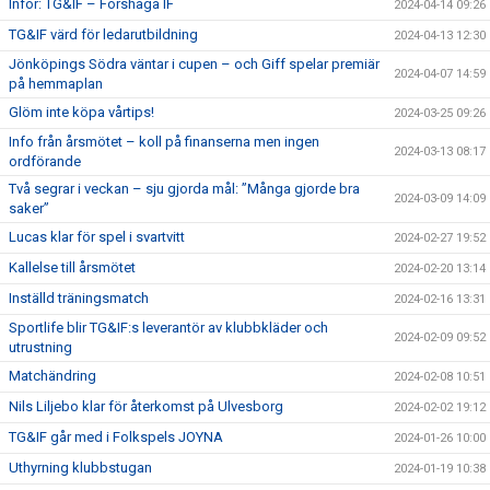
Inför: TG&IF – Forshaga IF
2024-04-14 09:26
TG&IF värd för ledarutbildning
2024-04-13 12:30
Jönköpings Södra väntar i cupen – och Giff spelar premiär
2024-04-07 14:59
på hemmaplan
Glöm inte köpa vårtips!
2024-03-25 09:26
Info från årsmötet – koll på finanserna men ingen
2024-03-13 08:17
ordförande
Två segrar i veckan – sju gjorda mål: ”Många gjorde bra
2024-03-09 14:09
saker”
Lucas klar för spel i svartvitt
2024-02-27 19:52
Kallelse till årsmötet
2024-02-20 13:14
Inställd träningsmatch
2024-02-16 13:31
Sportlife blir TG&IF:s leverantör av klubbkläder och
2024-02-09 09:52
utrustning
Matchändring
2024-02-08 10:51
Nils Liljebo klar för återkomst på Ulvesborg
2024-02-02 19:12
TG&IF går med i Folkspels JOYNA
2024-01-26 10:00
Uthyrning klubbstugan
2024-01-19 10:38