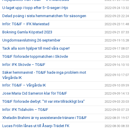
U-laget upp i topp efter 5–0-seger i Hjo
2022-09-24 13:32
Delad poäng i sista hemmamatchen för säsongen
2022-09-23 22:24
Inför: TG&IF – IFK Mariestad
2022-09-23 11:48
Bokning Gamla Köpstad 2023
2022-09-21 07:33
Ungdomsavslutning 26 september
2022-09-19 15:28
Tack alla som hjälper till med våra cuper!
2022-09-17 08:07
TG&IF förlorade toppmatchen i Skövde
2022-09-16 23:03
Inför: IFK Skövde – TG&IF
2022-09-16 10:10
Säker hemmavinst - TG&IF hade inga problem mot
2022-09-10 17:07
Vårgårda IK
Inför: TG&IF – Vårgårda IK
2022-09-10 09:59
Jose Maria Cid Sameron klar för TG&IF
2022-09-09 14:13
TG&IF förlorade derbyt: ”Vi var inte tillräckligt bra”
2022-09-03 20:03
Inför: IFK Tidaholm – TG&IF
2022-09-03 07:23
Xheladin Brahimi är ny assisterande tränare i TG&IF
2022-08-31 19:57
Lucas Frölin lånas ut till Åsarp-Trädet FK
2022-08-30 08:33