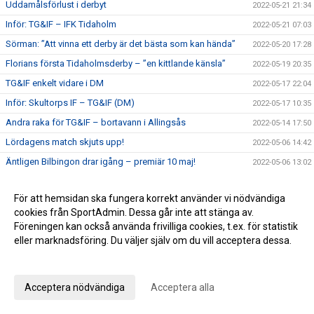
Uddamålsförlust i derbyt
2022-05-21 21:34
Inför: TG&IF – IFK Tidaholm
2022-05-21 07:03
Sörman: ”Att vinna ett derby är det bästa som kan hända”
2022-05-20 17:28
Florians första Tidaholmsderby – ”en kittlande känsla”
2022-05-19 20:35
TG&IF enkelt vidare i DM
2022-05-17 22:04
Inför: Skultorps IF – TG&IF (DM)
2022-05-17 10:35
Andra raka för TG&IF – bortavann i Allingsås
2022-05-14 17:50
Lördagens match skjuts upp!
2022-05-06 14:42
Äntligen Bilbingon drar igång – premiär 10 maj!
2022-05-06 13:02
Dubbla Giff-segrar i inledningen av U-lagsserien
2022-05-04 16:34
För att hemsidan ska fungera korrekt använder vi nödvändiga
Glädje och jubel - stort bildspel från Giffcupens avgörande
2022-05-01 21:34
cookies från SportAdmin. Dessa går inte att stänga av.
Full fart även andra helgen av Giffcupen - se bilderna här!
2022-04-30 15:23
Föreningen kan också använda frivilliga cookies, t.ex. för statistik
eller marknadsföring. Du väljer själv om du vill acceptera dessa.
Första matchen på Ulvesborg – årets första trepoängare
2022-04-29 21:44
Anpassa dina val
Inför: TG&IF – Åsarp-Trädet FK
2022-04-29 10:02
Hemmapremiär på riktigt – Åsarp-Trädet kommer till
2022-04-24 15:56
Acceptera nödvändiga
Acceptera alla
Ulvesborg
Bilder från Giffcupens första helg
2022-04-24 15:50