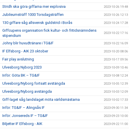
Stridh ska göra giffarna mer explosiva
2023-10-26 19:48
Jubileumsträff 1000 Torsdagsträffen
2023-10-26 12:13
130 giffare såg allsvensk guldstrid i Borås
2023-10-24 17:28
Giffcupens organisation fick kultur- och fritidsnämndens
2023-10-22 17:16
stipendium
Johny blir huvudtränare i TG&IF
2023-10-22 16:09
IF Elfsborg - AIK 23 oktober
2023-10-20 08:06
Fair play avslutning
2023-10-17 09:56
Ulvesborg Nyborg 2023
2023-10-09 10:46
Inför: Göta BK – TG&IF
2023-10-08 12:24
Ulvesborg/Nyborg fortsatt avstängda
2023-10-05 12:39
Ulvesborg/Nyborg avstängda
2023-10-03 12:09
Giff-laget såg landslaget möta världsmästarna
2023-10-02 17:33
Inför: TG&IF – Alingsås IF
2023-09-30 11:34
Inför: Jonsereds IF – TG&IF
2023-09-23 10:00
Biljetter IF Elfsborg - AIK
2023-09-22 11:00