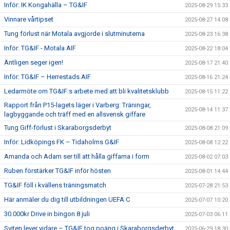
Inför: IK Kongahälla – TG&IF
2025-08-29 15:33
Vinnare vårtipset
2025-08-27 14:08
Tung förlust när Motala avgjorde i slutminuterna
2025-08-23 16:38
Inför: TG&IF - Motala AIF
2025-08-22 18:04
Äntligen seger igen!
2025-08-17 21:40
Inför: TG&IF – Herrestads AIF
2025-08-16 21:24
Ledarmöte om TG&IF:s arbete med att bli kvalitetsklubb
2025-08-15 11:22
Rapport från P15-lagets läger i Varberg: Träningar,
2025-08-14 11:37
lagbyggande och träff med en allsvensk giffare
Tung Giff-förlust i Skaraborgsderbyt
2025-08-08 21:09
Inför: Lidköpings FK – Tidaholms G&IF
2025-08-08 12:22
Amanda och Adam ser till att hålla giffarna i form
2025-08-02 07:03
Ruben förstärker TG&IF inför hösten
2025-08-01 14:44
TG&IF föll i kvällens träningsmatch
2025-07-28 21:53
Här anmäler du dig till utbildningen UEFA C
2025-07-07 10:20
30.000kr Drive in bingon 8 juli
2025-07-03 06:11
Sviten lever vidare – TG&IF tog poäng i Skaraborgsderbyt
2025-06-29 18:30