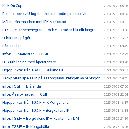
Kick On Cup
2023-09-20 08:46
Bra insatser av U-laget – trots att poängen uteblivit
2023-09-19 08:55
Målen från matchen mot IFK Mariestad
2023-09-18 20:21
P16-laget är seriesegrare – och vinstraden blir allt längre
2023-09-18 19:36
Utbildning pågår
2023-09-18 16:07
Påminnelse
2023-09-18 08:49
Inför: IFK Mariestad – TG&IF
2023-09-16 12:29
HLR utbildning med hjärtstartare
2023-09-15 08:20
Höjdpunkter från TG&IF – Brålanda IF
2023-09-10 20:37
Jackpotten spelas ut på säsongsavslutningen av bilbingon
2023-09-10 19:41
Inför: TG&IF – Brålanda IF
2023-09-08 07:30
Inför: Åsarp-Trädet – TG&IF
2023-09-01 22:04
Höjdpunkter från TG&IF – IK Kongahälla
2023-09-01 16:17
Höjdpunkter från TG&IF – Bergkullens IK
2023-09-01 16:13
Inför: TG&IF – Bergdalens IK – kvartsfinal i DM
2023-08-29 21:59
Inför: TG&IF – IK Kongahälla
2023-08-26 13:26