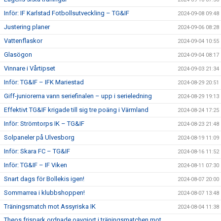
Inför: IF Karlstad Fotbollsutveckling – TG&IF
2024-09-08 09:48
Justering planer
2024-09-06 08:28
Vattenflaskor
2024-09-04 10:55
Glasögon
2024-09-04 08:17
Vinnare i Vårtipset
2024-09-03 21:34
Inför: TG&IF – IFK Mariestad
2024-08-29 20:51
Giff-juniorerna vann seriefinalen – upp i serieledning
2024-08-29 19:13
Effektivt TG&IF krigade till sig tre poäng i Värmland
2024-08-24 17:25
Inför: Strömtorps IK – TG&IF
2024-08-23 21:48
Solpaneler på Ulvesborg
2024-08-19 11:09
Inför: Skara FC – TG&IF
2024-08-16 11:52
Inför: TG&IF – IF Viken
2024-08-11 07:30
Snart dags för Bollekis igen!
2024-08-07 20:00
Sommarrea i klubbshoppen!
2024-08-07 13:48
Träningsmatch mot Assyriska IK
2024-08-04 11:38
Theos frispark ordnade oavgjort i träningsmatchen mot