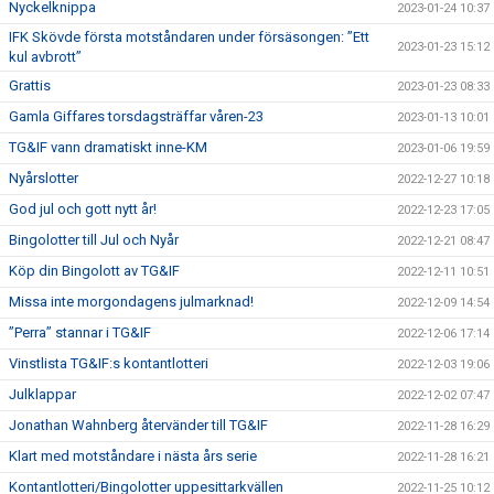
Nyckelknippa
2023-01-24 10:37
IFK Skövde första motståndaren under försäsongen: ”Ett
2023-01-23 15:12
kul avbrott”
Grattis
2023-01-23 08:33
Gamla Giffares torsdagsträffar våren-23
2023-01-13 10:01
TG&IF vann dramatiskt inne-KM
2023-01-06 19:59
Nyårslotter
2022-12-27 10:18
God jul och gott nytt år!
2022-12-23 17:05
Bingolotter till Jul och Nyår
2022-12-21 08:47
Köp din Bingolott av TG&IF
2022-12-11 10:51
Missa inte morgondagens julmarknad!
2022-12-09 14:54
”Perra” stannar i TG&IF
2022-12-06 17:14
Vinstlista TG&IF:s kontantlotteri
2022-12-03 19:06
Julklappar
2022-12-02 07:47
Jonathan Wahnberg återvänder till TG&IF
2022-11-28 16:29
Klart med motståndare i nästa års serie
2022-11-28 16:21
Kontantlotteri/Bingolotter uppesittarkvällen
2022-11-25 10:12