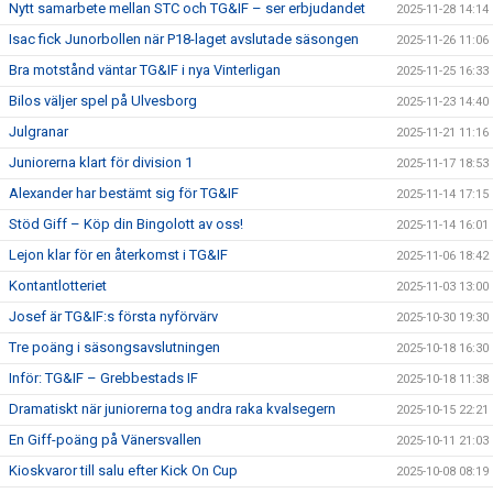
Nytt samarbete mellan STC och TG&IF – ser erbjudandet
2025-11-28 14:14
Isac fick Junorbollen när P18-laget avslutade säsongen
2025-11-26 11:06
Bra motstånd väntar TG&IF i nya Vinterligan
2025-11-25 16:33
Bilos väljer spel på Ulvesborg
2025-11-23 14:40
Julgranar
2025-11-21 11:16
Juniorerna klart för division 1
2025-11-17 18:53
Alexander har bestämt sig för TG&IF
2025-11-14 17:15
Stöd Giff – Köp din Bingolott av oss!
2025-11-14 16:01
Lejon klar för en återkomst i TG&IF
2025-11-06 18:42
Kontantlotteriet
2025-11-03 13:00
Josef är TG&IF:s första nyförvärv
2025-10-30 19:30
Tre poäng i säsongsavslutningen
2025-10-18 16:30
Inför: TG&IF – Grebbestads IF
2025-10-18 11:38
Dramatiskt när juniorerna tog andra raka kvalsegern
2025-10-15 22:21
En Giff-poäng på Vänersvallen
2025-10-11 21:03
Kioskvaror till salu efter Kick On Cup
2025-10-08 08:19