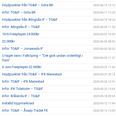
Höjdpunkter från TG&IF – Göta BK
2023-06-19 13:12
Inför: TG&IF – Göta BK
2023-06-17 15:25
Höjdpunkter från Alingsås IF – TG&IF
2023-06-10 18:23
Inför: Alingsås IF – TG&IF
2023-06-09 11:32
13/6 Freeplayen 24.000kr
2023-06-07 14:09
22.000kr
2023-06-05 08:45
Inför: TG&IF – Jonsereds IF
2023-06-03 20:52
U-laget vann i Falköping – ”Det gick undan ordentligt i
2023-06-02 11:37
fram”
6 Juni Freeplayen 22.000kr
2023-05-31 11:42
Höjdpunkter från TG&IF – IFK Mariestad
2023-05-27 23:14
Inför: TG&IF – IFK Mariestad
2023-05-26 12:31
Inför: IFK Tidaholm – TG&IF
2023-05-22 13:43
Inför: Brålanda IF – TG&IF
2023-05-18 09:55
Inställd loppmarknad
2023-05-12 17:49
Inför: TG&IF – Åsarp-Trädet FK
2023-05-12 13:59