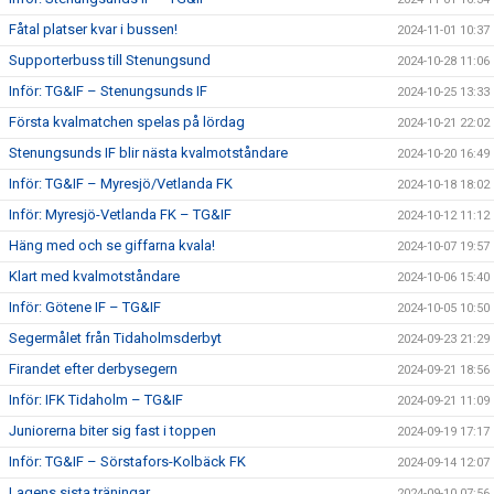
Fåtal platser kvar i bussen!
2024-11-01 10:37
Supporterbuss till Stenungsund
2024-10-28 11:06
Inför: TG&IF – Stenungsunds IF
2024-10-25 13:33
Första kvalmatchen spelas på lördag
2024-10-21 22:02
Stenungsunds IF blir nästa kvalmotståndare
2024-10-20 16:49
Inför: TG&IF – Myresjö/Vetlanda FK
2024-10-18 18:02
Inför: Myresjö-Vetlanda FK – TG&IF
2024-10-12 11:12
Häng med och se giffarna kvala!
2024-10-07 19:57
Klart med kvalmotståndare
2024-10-06 15:40
Inför: Götene IF – TG&IF
2024-10-05 10:50
Segermålet från Tidaholmsderbyt
2024-09-23 21:29
Firandet efter derbysegern
2024-09-21 18:56
Inför: IFK Tidaholm – TG&IF
2024-09-21 11:09
Juniorerna biter sig fast i toppen
2024-09-19 17:17
Inför: TG&IF – Sörstafors-Kolbäck FK
2024-09-14 12:07
Lagens sista träningar
2024-09-10 07:56