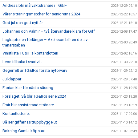
Andreas blir målvaktstränare i TG&IF
2023-12-29 09:10
Vårens träningsmatcher för seniorerna 2024
2023-12-22 16:57
God jul och gott nytt år
2023-12-21 15:18
Johannes och Valmir – två återvändare klara för Giff
2023-12-08 17:47
Lagkaptenen förlänger – Axelsson blir en del av
2023-12-03 20:49
tränarstaben
Vinstlista TG&IF:s kontantlotteri
2023-12-02 16:16
Leon tillbaka i svartvitt
2023-11-30 22:10
Gegerfelt är TG&IF:s första nyförvärv
2023-11-29 22:12
Julklappar
2023-11-29 07:40
Florian klar för nästa säsong
2023-11-28 19:25
Förslaget: Så blir TG&IF:s serie 2024
2023-11-23 19:28
Emir blir assisterande tränare
2023-11-23 16:19
Kontantlotteriet
2023-11-17 09:06
Så ser giffarnas truppbygge ut
2023-11-10 14:12
Bokning Gamla köpstad
2023-11-07 08:49