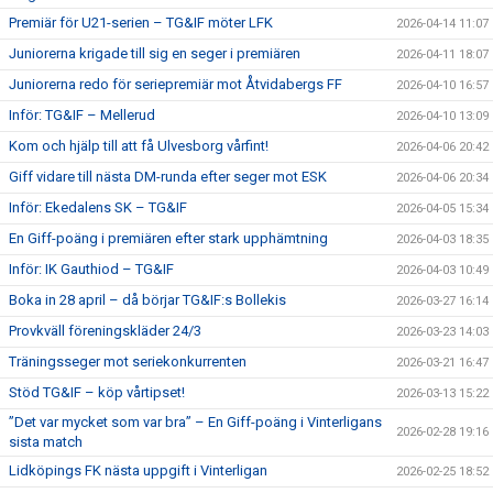
Premiär för U21-serien – TG&IF möter LFK
2026-04-14 11:07
Juniorerna krigade till sig en seger i premiären
2026-04-11 18:07
Juniorerna redo för seriepremiär mot Åtvidabergs FF
2026-04-10 16:57
Inför: TG&IF – Mellerud
2026-04-10 13:09
Kom och hjälp till att få Ulvesborg vårfint!
2026-04-06 20:42
Giff vidare till nästa DM-runda efter seger mot ESK
2026-04-06 20:34
Inför: Ekedalens SK – TG&IF
2026-04-05 15:34
En Giff-poäng i premiären efter stark upphämtning
2026-04-03 18:35
Inför: IK Gauthiod – TG&IF
2026-04-03 10:49
Boka in 28 april – då börjar TG&IF:s Bollekis
2026-03-27 16:14
Provkväll föreningskläder 24/3
2026-03-23 14:03
Träningsseger mot seriekonkurrenten
2026-03-21 16:47
Stöd TG&IF – köp vårtipset!
2026-03-13 15:22
”Det var mycket som var bra” – En Giff-poäng i Vinterligans
2026-02-28 19:16
sista match
Lidköpings FK nästa uppgift i Vinterligan
2026-02-25 18:52