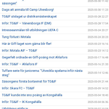
2025-05-30 11:42
säsongen”
Dags att anmäla till Camp Ulvesborg!
2025-05-30 11:23
TG&IF utslaget ur distriksmästerskapet
2025-05-28 22:27
Inför: TG&IF – Vänersborgs IF (DM)
2025-05-28 17:54
Intresseanmälan till utbildningen UEFA C
2025-05-24 20:27
Tung förlust i Motala
2025-05-24 20:23
Här är Giff-laget som gärna blir fler!
2025-05-23 16:16
Inför: Motala AIF – TG&IF
2025-05-23 14:12
Gegerfelt ordnade en Giff-poäng mot Ahlafors
2025-05-17 16:48
Inför: TG&IF – Ahlafors IF
2025-05-16 21:33
Tuffare serie för juniorerna: ”Utveckla spelarna inför nästa
2025-05-14 12:46
steg”
Säsongens första bortavinst för TG&IF
2025-05-09 21:44
Inför: Skara FC – TG&IF
2025-05-09 14:52
TG&IF kunde inte sno poäng av Kongahälla
2025-05-04 18:40
Inför: TG&IF – IK Kongahälla
2025-05-04 06:36
Utbildning ställs in
2025-05-02 10:59