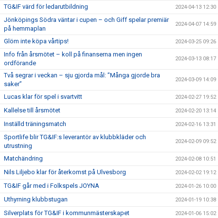
TG&IF värd för ledarutbildning
2024-04-13 12:30
Jönköpings Södra väntar i cupen – och Giff spelar premiär
2024-04-07 14:59
på hemmaplan
Glöm inte köpa vårtips!
2024-03-25 09:26
Info från årsmötet – koll på finanserna men ingen
2024-03-13 08:17
ordförande
Två segrar i veckan – sju gjorda mål: ”Många gjorde bra
2024-03-09 14:09
saker”
Lucas klar för spel i svartvitt
2024-02-27 19:52
Kallelse till årsmötet
2024-02-20 13:14
Inställd träningsmatch
2024-02-16 13:31
Sportlife blir TG&IF:s leverantör av klubbkläder och
2024-02-09 09:52
utrustning
Matchändring
2024-02-08 10:51
Nils Liljebo klar för återkomst på Ulvesborg
2024-02-02 19:12
TG&IF går med i Folkspels JOYNA
2024-01-26 10:00
Uthyrning klubbstugan
2024-01-19 10:38
Silverplats för TG&IF i kommunmästerskapet
2024-01-06 15:02