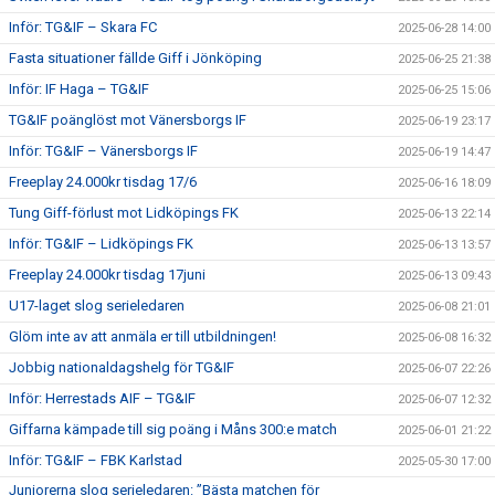
Inför: TG&IF – Skara FC
2025-06-28 14:00
Fasta situationer fällde Giff i Jönköping
2025-06-25 21:38
Inför: IF Haga – TG&IF
2025-06-25 15:06
TG&IF poänglöst mot Vänersborgs IF
2025-06-19 23:17
Inför: TG&IF – Vänersborgs IF
2025-06-19 14:47
Freeplay 24.000kr tisdag 17/6
2025-06-16 18:09
Tung Giff-förlust mot Lidköpings FK
2025-06-13 22:14
Inför: TG&IF – Lidköpings FK
2025-06-13 13:57
Freeplay 24.000kr tisdag 17juni
2025-06-13 09:43
U17-laget slog serieledaren
2025-06-08 21:01
Glöm inte av att anmäla er till utbildningen!
2025-06-08 16:32
Jobbig nationaldagshelg för TG&IF
2025-06-07 22:26
Inför: Herrestads AIF – TG&IF
2025-06-07 12:32
Giffarna kämpade till sig poäng i Måns 300:e match
2025-06-01 21:22
Inför: TG&IF – FBK Karlstad
2025-05-30 17:00
Juniorerna slog serieledaren: ”Bästa matchen för