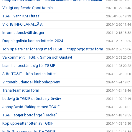
Viktigt angående SportAdmin
2025-01-29 16:46
TG&IF vann KM i futsal
2025-01-06 19:13
VIKTIG INFO LARM,LÄS.
2024-12-20 11:44
Informationskväll droger
2024-12-18 18:32
Dragningslista kontantlotteriet 2024
2024-12-07 19:35
Tolv spelare har förlängt med TG&IF – truppbygget tar form
2024-12-06 15:06
Välkommen till TG&IF, Simon och Gustav!
2024-12-03 20:03
Liam har bestämt sig för TG&IF
2024-11-28 20:22
Stöd TG&IF – köp kontantlotten!
2024-11-28 13:50
Vintererbjudande i klubbshoppen!
2024-11-24 19:01
Tränarteamet tar form
2024-11-21 19:46
Ludwig är TG&IF:s första nyförvärv
2024-11-20 19:19
Johny David förlänger med TG&IF
2024-11-20 14:51
TG&IF sörjer bortgånge ”Hacke”
2024-11-18 19:55
Köp uppesittarlotten av TG&IF
2024-11-05 13:30
Inför: Stenungsunds IF – TG&IF
2024-11-01 16:34