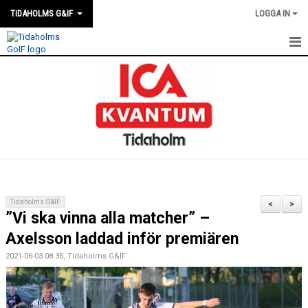
TIDAHOLMS G&IF
LOGGA IN
HEM
FÖRENINGSKALENDERN
NYHETER
KLUBBSTUGAN
KONTAKT
Tidaholms G&IF
<
>
”Vi ska vinna alla matcher” –
FÖRENINGEN
Axelsson laddad inför premiären
SOUVENIRER
2021-06-03 08:35, Tidaholms G&IF
GAMLA GIFFS TORSDAGSTRÄFFAR
MATCHER