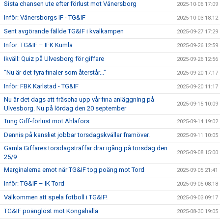
Sista chansen ute efter förlust mot Vänersborg
2025-10-06 17:09
Inför: Vänersborgs IF - TG&IF
2025-10-03 18:12
Sent avgörande fällde TG&IF i kvalkampen
2025-09-27 17:29
Inför: TG&IF – IFK Kumla
2025-09-26 12:59
Ikväll: Quiz på Ulvesborg för giffare
2025-09-26 12:56
”Nu är det fyra finaler som återstår...”
2025-09-20 17:17
Inför: FBK Karlstad - TG&IF
2025-09-20 11:17
Nu är det dags att fräscha upp vår fina anläggning på
2025-09-15 10:09
Ulvesborg. Nu på lördag den 20 september
Tung Giff-förlust mot Ahlafors
2025-09-14 19:02
Dennis på kansliet jobbar torsdagskvällar framöver.
2025-09-11 10:05
Gamla Giffares torsdagsträffar drar igång på torsdag den
2025-09-08 15:00
25/9
Marginalerna emot när TG&IF tog poäng mot Tord
2025-09-05 21:41
Inför: TG&IF – IK Tord
2025-09-05 08:18
Välkommen att spela fotboll i TG&IF!
2025-09-03 09:17
TG&IF poänglöst mot Kongahälla
2025-08-30 19:05