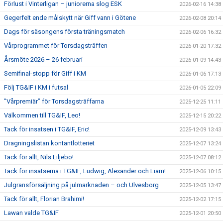
Förlust i Vinterligan – juniorerna slog ESK
2026-02-16 14:38
Gegerfelt ende målskytt när Giff vann i Götene
2026-02-08 20:14
Dags för säsongens första träningsmatch
2026-02-06 16:32
Vårprogrammet för Torsdagsträffen
2026-01-20 17:32
Årsmöte 2026 – 26 februari
2026-01-09 14:43
Semifinal-stopp för Giff i KM
2026-01-06 17:13
Följ TG&IF i KM i futsal
2026-01-05 22:09
”Vårpremiär” för Torsdagsträffarna
2025-12-25 11:11
Välkommen till TG&IF, Leo!
2025-12-15 20:22
Tack för insatsen i TG&IF, Eric!
2025-12-09 13:43
Dragningslistan kontantlotteriet
2025-12-07 13:24
Tack för allt, Nils Liljebo!
2025-12-07 08:12
Tack för insatserna i TG&IF, Ludwig, Alexander och Liam!
2025-12-06 10:15
Julgransförsäljning på julmarknaden – och Ulvesborg
2025-12-05 13:47
Tack för allt, Florian Brahimi!
2025-12-02 17:15
Lawan valde TG&IF
2025-12-01 20:50