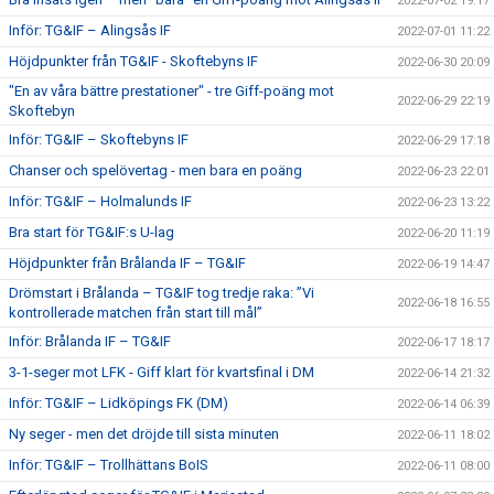
2022-07-02 19:17
Inför: TG&IF – Alingsås IF
2022-07-01 11:22
Höjdpunkter från TG&IF - Skoftebyns IF
2022-06-30 20:09
"En av våra bättre prestationer" - tre Giff-poäng mot
2022-06-29 22:19
Skoftebyn
Inför: TG&IF – Skoftebyns IF
2022-06-29 17:18
Chanser och spelövertag - men bara en poäng
2022-06-23 22:01
Inför: TG&IF – Holmalunds IF
2022-06-23 13:22
Bra start för TG&IF:s U-lag
2022-06-20 11:19
Höjdpunkter från Brålanda IF – TG&IF
2022-06-19 14:47
Drömstart i Brålanda – TG&IF tog tredje raka: ”Vi
2022-06-18 16:55
kontrollerade matchen från start till mål”
Inför: Brålanda IF – TG&IF
2022-06-17 18:17
3-1-seger mot LFK - Giff klart för kvartsfinal i DM
2022-06-14 21:32
Inför: TG&IF – Lidköpings FK (DM)
2022-06-14 06:39
Ny seger - men det dröjde till sista minuten
2022-06-11 18:02
Inför: TG&IF – Trollhättans BoIS
2022-06-11 08:00