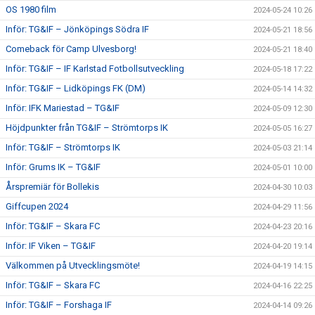
OS 1980 film
2024-05-24 10:26
Inför: TG&IF – Jönköpings Södra IF
2024-05-21 18:56
Comeback för Camp Ulvesborg!
2024-05-21 18:40
Inför: TG&IF – IF Karlstad Fotbollsutveckling
2024-05-18 17:22
Inför: TG&IF – Lidköpings FK (DM)
2024-05-14 14:32
Inför: IFK Mariestad – TG&IF
2024-05-09 12:30
Höjdpunkter från TG&IF – Strömtorps IK
2024-05-05 16:27
Inför: TG&IF – Strömtorps IK
2024-05-03 21:14
Inför: Grums IK – TG&IF
2024-05-01 10:00
Årspremiär för Bollekis
2024-04-30 10:03
Giffcupen 2024
2024-04-29 11:56
Inför: TG&IF – Skara FC
2024-04-23 20:16
Inför: IF Viken – TG&IF
2024-04-20 19:14
Välkommen på Utvecklingsmöte!
2024-04-19 14:15
Inför: TG&IF – Skara FC
2024-04-16 22:25
Inför: TG&IF – Forshaga IF
2024-04-14 09:26