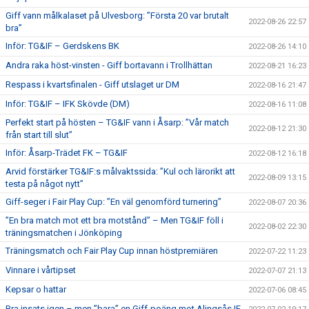
Giff vann målkalaset på Ulvesborg: ”Första 20 var brutalt
2022-08-26 22:57
bra”
Inför: TG&IF – Gerdskens BK
2022-08-26 14:10
Andra raka höst-vinsten - Giff bortavann i Trollhättan
2022-08-21 16:23
Respass i kvartsfinalen - Giff utslaget ur DM
2022-08-16 21:47
Inför: TG&IF – IFK Skövde (DM)
2022-08-16 11:08
Perfekt start på hösten – TG&IF vann i Åsarp: ”Vår match
2022-08-12 21:30
från start till slut”
Inför: Åsarp-Trädet FK – TG&IF
2022-08-12 16:18
Arvid förstärker TG&IF:s målvaktssida: ”Kul och lärorikt att
2022-08-09 13:15
testa på något nytt”
Giff-seger i Fair Play Cup: ”En väl genomförd turnering”
2022-08-07 20:36
”En bra match mot ett bra motstånd” – Men TG&IF föll i
2022-08-02 22:30
träningsmatchen i Jönköping
Träningsmatch och Fair Play Cup innan höstpremiären
2022-07-22 11:23
Vinnare i vårtipset
2022-07-07 21:13
Kepsar o hattar
2022-07-06 08:45
Bra insats igen – men ”bara” en Giff-poäng mot Alingsås IF