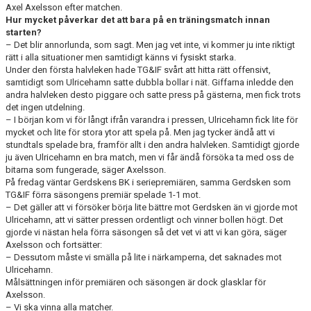
Axel Axelsson efter matchen.
Hur mycket påverkar det att bara på en träningsmatch innan
starten?
– Det blir annorlunda, som sagt. Men jag vet inte, vi kommer ju inte riktigt
rätt i alla situationer men samtidigt känns vi fysiskt starka.
Under den första halvleken hade TG&IF svårt att hitta rätt offensivt,
samtidigt som Ulricehamn satte dubbla bollar i nät. Giffarna inledde den
andra halvleken desto piggare och satte press på gästerna, men fick trots
det ingen utdelning.
– I början kom vi för långt ifrån varandra i pressen, Ulricehamn fick lite för
mycket och lite för stora ytor att spela på. Men jag tycker ändå att vi
stundtals spelade bra, framför allt i den andra halvleken. Samtidigt gjorde
ju även Ulricehamn en bra match, men vi får ändå försöka ta med oss de
bitarna som fungerade, säger Axelsson.
På fredag väntar Gerdskens BK i seriepremiären, samma Gerdsken som
TG&IF förra säsongens premiär spelade 1-1 mot.
– Det gäller att vi försöker börja lite bättre mot Gerdsken än vi gjorde mot
Ulricehamn, att vi sätter pressen ordentligt och vinner bollen högt. Det
gjorde vi nästan hela förra säsongen så det vet vi att vi kan göra, säger
Axelsson och fortsätter:
– Dessutom måste vi smälla på lite i närkamperna, det saknades mot
Ulricehamn.
Målsättningen inför premiären och säsongen är dock glasklar för
Axelsson.
– Vi ska vinna alla matcher.