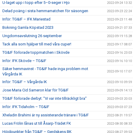
U-laget upp i topp efter 5–0-seger i Hjo
2022-09-24 13:32
Delad poäng i sista hemmamatchen för säsongen
2022-09-23 22:24
Inför: TG&IF – IFK Mariestad
2022-09-23 11:48
Bokning Gamla Köpstad 2023
2022-09-21 07:33
Ungdomsavslutning 26 september
2022-09-19 15:28
Tack alla som hjälper till med våra cuper!
2022-09-17 08:07
TG&IF förlorade toppmatchen i Skövde
2022-09-16 23:03
Inför: IFK Skövde – TG&IF
2022-09-16 10:10
Säker hemmavinst - TG&IF hade inga problem mot
2022-09-10 17:07
Vårgårda IK
Inför: TG&IF – Vårgårda IK
2022-09-10 09:59
Jose Maria Cid Sameron klar för TG&IF
2022-09-09 14:13
TG&IF förlorade derbyt: ”Vi var inte tillräckligt bra”
2022-09-03 20:03
Inför: IFK Tidaholm – TG&IF
2022-09-03 07:23
Xheladin Brahimi är ny assisterande tränare i TG&IF
2022-08-31 19:57
Lucas Frölin lånas ut till Åsarp-Trädet FK
2022-08-30 08:33
Höjdpunkter från TG&IF – Gerdskens BK
2022-08-27 09:53