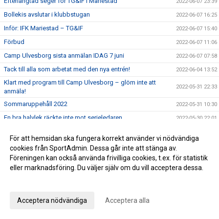
Efterlängtad seger för TG&IF i Mariestad
2022-06-07 23:39
Bollekis avslutar i klubbstugan
2022-06-07 16:25
Inför: IFK Mariestad – TG&IF
2022-06-07 15:40
Förbud
2022-06-07 11:06
Camp Ulvesborg sista anmälan IDAG 7 juni
2022-06-07 07:58
Tack till alla som arbetat med den nya entrén!
2022-06-04 13:52
Klart med program till Camp Ulvesborg – glöm inte att
2022-05-31 22:33
anmäla!
Sommaruppehåll 2022
2022-05-31 10:30
En bra halvlek räckte inte mot serieledaren
2022-05-30 22:01
Inför: TG&IF – IFK Skövde
2022-05-30 12:52
För att hemsidan ska fungera korrekt använder vi nödvändiga
Påminnelse Camp Ulvesborg
2022-05-29 08:16
cookies från SportAdmin. Dessa går inte att stänga av.
Föreningen kan också använda frivilliga cookies, t.ex. för statistik
Johan Åhnborg kliver av uppdraget som Giff-tränare
2022-05-28 19:28
eller marknadsföring. Du väljer själv om du vill acceptera dessa.
Ribba ut för TG&IF i Vårgårda
2022-05-26 15:34
Anpassa dina val
Inför: Vårgårda IK – TG&IF
2022-05-26 10:16
I sommar blir det comeback för Camp Ulvesborg
Acceptera nödvändiga
Acceptera alla
2022-05-23 16:14
Uddamålsförlust i derbyt
2022-05-21 21:34