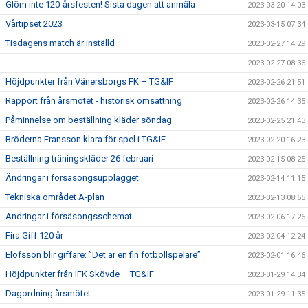
Glöm inte 120-årsfesten! Sista dagen att anmäla
2023-03-20 14:03
Vårtipset 2023
2023-03-15 07:34
Tisdagens match är inställd
2023-02-27 14:29
2023-02-27 08:36
Höjdpunkter från Vänersborgs FK – TG&IF
2023-02-26 21:51
Rapport från årsmötet - historisk omsättning
2023-02-26 14:35
Påminnelse om beställning kläder söndag
2023-02-25 21:43
Bröderna Fransson klara för spel i TG&IF
2023-02-20 16:23
Beställning träningskläder 26 februari
2023-02-15 08:25
Ändringar i försäsongsupplägget
2023-02-14 11:15
Tekniska området A-plan
2023-02-13 08:55
Ändringar i försäsongsschemat
2023-02-06 17:26
Fira Giff 120 år
2023-02-04 12:24
Elofsson blir giffare: ”Det är en fin fotbollspelare”
2023-02-01 16:46
Höjdpunkter från IFK Skövde – TG&IF
2023-01-29 14:34
Dagordning årsmötet
2023-01-29 11:35