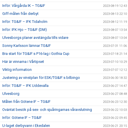
Inför: Vårgårda IK – TG&IF
2023-08-19 12:43
Giff-målen från derbyt
2023-08-13 22:10
Inför: TG&IF – IFK Tidaholm
2023-08-12 11:19
Inför: IFK Hjo – TG&IF (DM)
2023-08-07 13:54
Ulvesborgs planer avstängda tills vidare
2023-08-07 13:04
Sonny Karlsson lämnar TG&IF
2023-07-31 11:06
Bra start för TG&IF:s P16-lag i Gothia Cup
2023-07-18 21:14
Här är vinnarna i Vårtipset
2023-07-10 10:29
Viktig information
2023-07-07 12:12
Justering av vinstplan för ESK/TG&IF:s bilbingo
2023-06-30 18:32
Inför: TG&IF – IFK Uddevalla
2023-06-27 14:47
Ulvesborg
2023-06-27 08:48
Målen från Götene IF – TG&IF
2023-06-23 12:30
Oväntat besök på sex- och sjuåringarnas våravslutning
2023-06-22 10:03
Inför: Götene IF – TG&IF
2023-06-22 09:45
U-laget derbyvann i Ekedalen
2023-06-21 20:15