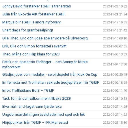
Johny David förstärker TG&IF:s tränarstab
2022-11-22 10:32
Julin från Skövde AIK förstärker TG&IF
2022-11-21 21:24
Marcus blir TG&IF:s andra nyförvärv
2022-11-17 19:55
Snart dags för granförsäljning!
2022-11-16 21:42
Olle, Theo, Eric och Jose spelar vidare på Ulvesborg
2022-11-10 08:10
Erik, Olle och Simon fortsätter i svartvitt
2022-11-08 07:05
Theo, Måns och Filip klara för 2023
2022-11-06 13:39
Patrik och spelartrio förlänger – och Sonny är första
2022-11-04 17:30
nyförvärvet
Glädje, jubel och medaljer - se bildspelet från Kick On Cup
2022-10-02 20:48
En femetta mot Trollhättan säkrade tredjeplatsen för TG&IF
2022-10-02 18:25
Inför: Trollhättans BoIS – TG&IF
2022-10-02 11:40
Tack för i år och välkommen tillbaka 2023!
2022-09-28 10:53
Elva mål när U-laget vann fjärde raka
2022-09-27 14:28
Ungdomsavdelningen avslutade med spel och lek
2022-09-27 14:22
Höjdpunkter från TG&IF – IFK Mariestad
2022-09-25 15:30