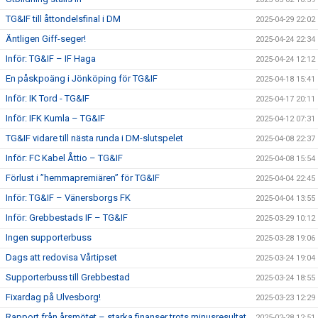
TG&IF till åttondelsfinal i DM
2025-04-29 22:02
Äntligen Giff-seger!
2025-04-24 22:34
Inför: TG&IF – IF Haga
2025-04-24 12:12
En påskpoäng i Jönköping för TG&IF
2025-04-18 15:41
Inför: IK Tord - TG&IF
2025-04-17 20:11
Inför: IFK Kumla – TG&IF
2025-04-12 07:31
TG&IF vidare till nästa runda i DM-slutspelet
2025-04-08 22:37
Inför: FC Kabel Åttio – TG&IF
2025-04-08 15:54
Förlust i ”hemmapremiären” för TG&IF
2025-04-04 22:45
Inför: TG&IF – Vänersborgs FK
2025-04-04 13:55
Inför: Grebbestads IF – TG&IF
2025-03-29 10:12
Ingen supporterbuss
2025-03-28 19:06
Dags att redovisa Vårtipset
2025-03-24 19:04
Supporterbuss till Grebbestad
2025-03-24 18:55
Fixardag på Ulvesborg!
2025-03-23 12:29
Rapport från årsmötet – starka finanser trots minusresultat
2025-02-28 12:51