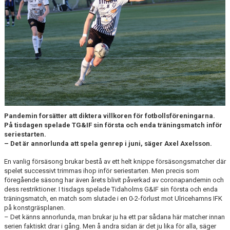
CUPER ARBETSBESKRIVNING
PLANSCHEMA
Pandemin forsätter att diktera villkoren för fotbollsföreningarna.
På tisdagen spelade TG&IF sin första och enda träningsmatch inför
seriestarten.
– Det är annorlunda att spela genrep i juni, säger Axel Axelsson.
En vanlig försäsong brukar bestå av ett helt knippe försäsongsmatcher där
spelet successivt trimmas ihop inför seriestarten. Men precis som
föregående säsong har även årets blivit påverkad av coronapandemin och
dess restriktioner. I tisdags spelade Tidaholms G&IF sin första och enda
träningsmatch, en match som slutade i en 0-2-förlust mot Ulricehamns IFK
på konstgräsplanen.
– Det känns annorlunda, man brukar ju ha ett par sådana här matcher innan
serien faktiskt drar i gång. Men å andra sidan är det ju lika för alla, säger