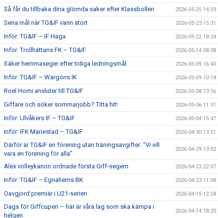
Så får du tillbaka dina glömda saker efter Klassbollen
2026-05-25 14:59
Sena mål när TG&IF vann stort
2026-05-23 15:31
Inför: TG&IF – IF Haga
2026-05-22 18:24
Inför: Trollhättans FK – TG&IF
2026-05-14 08:08
Säker hemmaseger efter tidiga ledningsmål
2026-05-09 16:40
Inför: TG&IF – Wargöns IK
2026-05-09 10:18
Roel Homi ansluter till TG&IF
2026-05-08 13:56
Giffare och söker sommarjobb? Titta hit!
2026-05-06 11:31
Inför: Ulvåkers IF – TG&IF
2026-05-04 15:47
Inför: IFK Mariestad – TG&IF
2026-04-30 13:51
Därför är TG&IF en förening utan träningsavgifter: ”Vi vill
2026-04-29 13:02
vara en förening för alla”
Alex volleykanon ordnade första Giff-segern
2026-04-23 22:07
Inför: TG&IF – Egnahems BK
2026-04-23 11:08
Oavgjord premiär i U21-serien
2026-04-15 12:58
Dags för Giffcupen – här är våra lag som ska kämpa i
2026-04-14 18:20
helgen