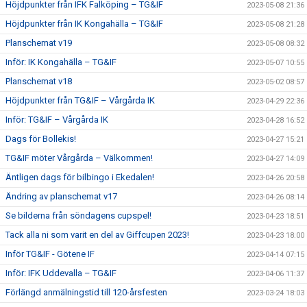
Höjdpunkter från IFK Falköping – TG&IF
2023-05-08 21:36
Höjdpunkter från IK Kongahälla – TG&IF
2023-05-08 21:28
Planschemat v19
2023-05-08 08:32
Inför: IK Kongahälla – TG&IF
2023-05-07 10:55
Planschemat v18
2023-05-02 08:57
Höjdpunkter från TG&IF – Vårgårda IK
2023-04-29 22:36
Inför: TG&IF – Vårgårda IK
2023-04-28 16:52
Dags för Bollekis!
2023-04-27 15:21
TG&IF möter Vårgårda – Välkommen!
2023-04-27 14:09
Äntligen dags för bilbingo i Ekedalen!
2023-04-26 20:58
Ändring av planschemat v17
2023-04-26 08:14
Se bilderna från söndagens cupspel!
2023-04-23 18:51
Tack alla ni som varit en del av Giffcupen 2023!
2023-04-23 18:00
Inför TG&IF - Götene IF
2023-04-14 07:15
Inför: IFK Uddevalla – TG&IF
2023-04-06 11:37
Förlängd anmälningstid till 120-årsfesten
2023-03-24 18:03