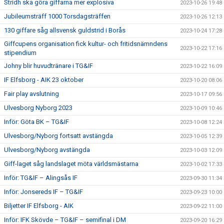
Stridh ska göra giffarna mer explosiva
2023-10-26 19:48
Jubileumsträff 1000 Torsdagsträffen
2023-10-26 12:13
130 giffare såg allsvensk guldstrid i Borås
2023-10-24 17:28
Giffcupens organisation fick kultur- och fritidsnämndens
2023-10-22 17:16
stipendium
Johny blir huvudtränare i TG&IF
2023-10-22 16:09
IF Elfsborg - AIK 23 oktober
2023-10-20 08:06
Fair play avslutning
2023-10-17 09:56
Ulvesborg Nyborg 2023
2023-10-09 10:46
Inför: Göta BK – TG&IF
2023-10-08 12:24
Ulvesborg/Nyborg fortsatt avstängda
2023-10-05 12:39
Ulvesborg/Nyborg avstängda
2023-10-03 12:09
Giff-laget såg landslaget möta världsmästarna
2023-10-02 17:33
Inför: TG&IF – Alingsås IF
2023-09-30 11:34
Inför: Jonsereds IF – TG&IF
2023-09-23 10:00
Biljetter IF Elfsborg - AIK
2023-09-22 11:00
Inför: IFK Skövde – TG&IF – semifinal i DM
2023-09-20 16:29