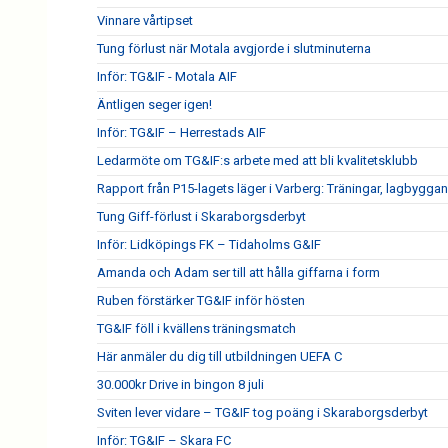
Vinnare vårtipset
Tung förlust när Motala avgjorde i slutminuterna
Inför: TG&IF - Motala AIF
Äntligen seger igen!
Inför: TG&IF – Herrestads AIF
Ledarmöte om TG&IF:s arbete med att bli kvalitetsklubb
Rapport från P15-lagets läger i Varberg: Träningar, lagbygga
Tung Giff-förlust i Skaraborgsderbyt
Inför: Lidköpings FK – Tidaholms G&IF
Amanda och Adam ser till att hålla giffarna i form
Ruben förstärker TG&IF inför hösten
TG&IF föll i kvällens träningsmatch
Här anmäler du dig till utbildningen UEFA C
30.000kr Drive in bingon 8 juli
Sviten lever vidare – TG&IF tog poäng i Skaraborgsderbyt
Inför: TG&IF – Skara FC