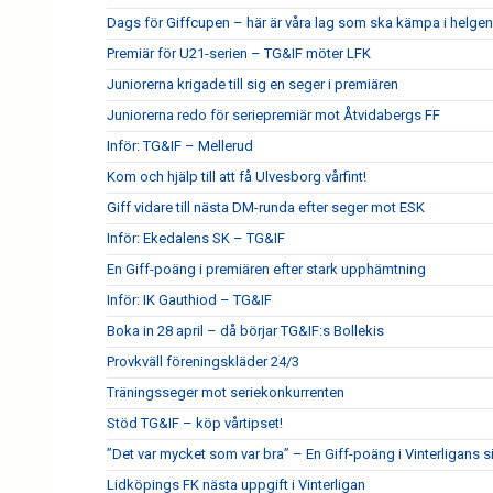
Dags för Giffcupen – här är våra lag som ska kämpa i helgen
Premiär för U21-serien – TG&IF möter LFK
Juniorerna krigade till sig en seger i premiären
Juniorerna redo för seriepremiär mot Åtvidabergs FF
Inför: TG&IF – Mellerud
Kom och hjälp till att få Ulvesborg vårfint!
Giff vidare till nästa DM-runda efter seger mot ESK
Inför: Ekedalens SK – TG&IF
En Giff-poäng i premiären efter stark upphämtning
Inför: IK Gauthiod – TG&IF
Boka in 28 april – då börjar TG&IF:s Bollekis
Provkväll föreningskläder 24/3
Träningsseger mot seriekonkurrenten
Stöd TG&IF – köp vårtipset!
”Det var mycket som var bra” – En Giff-poäng i Vinterligans 
Lidköpings FK nästa uppgift i Vinterligan