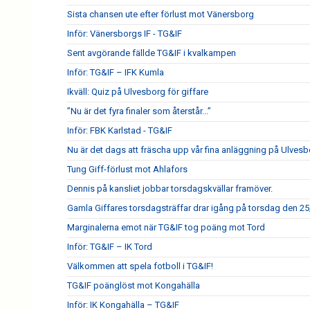
Sista chansen ute efter förlust mot Vänersborg
Inför: Vänersborgs IF - TG&IF
Sent avgörande fällde TG&IF i kvalkampen
Inför: TG&IF – IFK Kumla
Ikväll: Quiz på Ulvesborg för giffare
”Nu är det fyra finaler som återstår...”
Inför: FBK Karlstad - TG&IF
Nu är det dags att fräscha upp vår fina anläggning på Ulves
Tung Giff-förlust mot Ahlafors
Dennis på kansliet jobbar torsdagskvällar framöver.
Gamla Giffares torsdagsträffar drar igång på torsdag den 25
Marginalerna emot när TG&IF tog poäng mot Tord
Inför: TG&IF – IK Tord
Välkommen att spela fotboll i TG&IF!
TG&IF poänglöst mot Kongahälla
Inför: IK Kongahälla – TG&IF