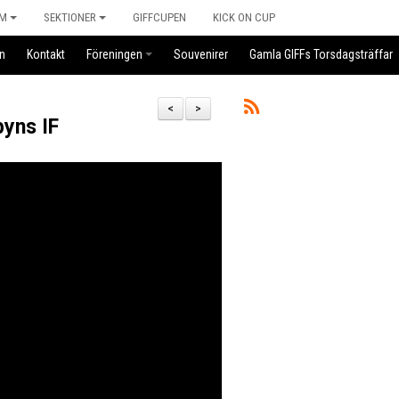
M
SEKTIONER
GIFFCUPEN
KICK ON CUP
n
Kontakt
Föreningen
Souvenirer
Gamla GIFFs Torsdagsträffar
<
>
byns IF