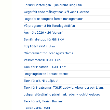
Förlust i Vinterligan – juniorerna slog ESK
Gegerfelt ende målskytt när Giff vann i Götene
Dags för säsongens första träningsmatch
Vårprogrammet för Torsdagsträffen
Årsmöte 2026 – 26 februari
Semifinal-stopp för Giff i KM
Följ TG&IF i KM i futsal
”Vårpremiär” för Torsdagsträffarna
Välkommen till TG&IF, Leo!
Tack för insatsen i TG&IF, Eric!
Dragningslistan kontantlotteriet
Tack för allt, Nils Liljebo!
Tack för insatserna i TG&IF, Ludwig, Alexander och Liam!
Julgransförsäljning på julmarknaden – och Ulvesborg
Tack för allt, Florian Brahimi!
Lawan valde TG&IF