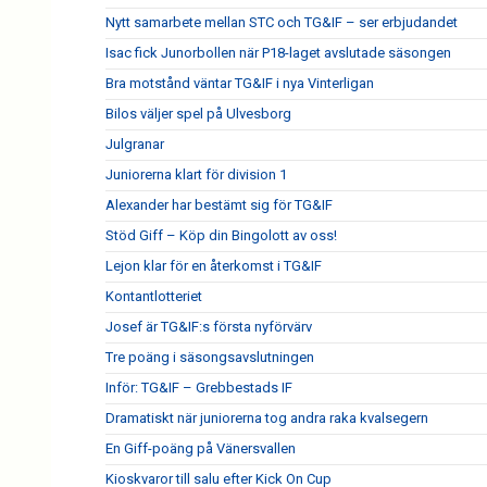
Nytt samarbete mellan STC och TG&IF – ser erbjudandet
Isac fick Junorbollen när P18-laget avslutade säsongen
Bra motstånd väntar TG&IF i nya Vinterligan
Bilos väljer spel på Ulvesborg
Julgranar
Juniorerna klart för division 1
Alexander har bestämt sig för TG&IF
Stöd Giff – Köp din Bingolott av oss!
Lejon klar för en återkomst i TG&IF
Kontantlotteriet
Josef är TG&IF:s första nyförvärv
Tre poäng i säsongsavslutningen
Inför: TG&IF – Grebbestads IF
Dramatiskt när juniorerna tog andra raka kvalsegern
En Giff-poäng på Vänersvallen
Kioskvaror till salu efter Kick On Cup