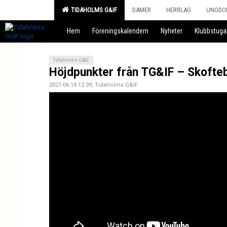
TIDAHOLMS G&IF
DAMER
HERRLAG
UNGDO
Hem
Föreningskalendern
Nyheter
Klubbstuga
Tidaholms G&IF
Höjdpunkter från TG&IF – Skofte
2021-06-14 12:39, Tidaholms G&IF