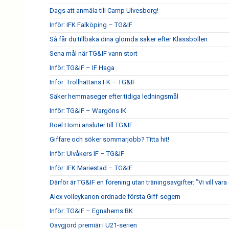
Dags att anmäla till Camp Ulvesborg!
Inför: IFK Falköping – TG&IF
Så får du tillbaka dina glömda saker efter Klassbollen
Sena mål när TG&IF vann stort
Inför: TG&IF – IF Haga
Inför: Trollhättans FK – TG&IF
Säker hemmaseger efter tidiga ledningsmål
Inför: TG&IF – Wargöns IK
Roel Homi ansluter till TG&IF
Giffare och söker sommarjobb? Titta hit!
Inför: Ulvåkers IF – TG&IF
Inför: IFK Mariestad – TG&IF
Därför är TG&IF en förening utan träningsavgifter: ”Vi vill vara 
Alex volleykanon ordnade första Giff-segern
Inför: TG&IF – Egnahems BK
Oavgjord premiär i U21-serien