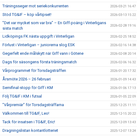
Träningsseger mot seriekonkurrenten
2026-03-21 16:47
Stöd TG&IF – köp vårtipset!
2026-03-13 15:22
”Det var mycket som var bra” – En Giff-poäng i Vinterligans
2026-02-28 19:16
sista match
Lidköpings FK nästa uppgift i Vinterligan
2026-02-25 18:52
Förlust i Vinterligan – juniorerna slog ESK
2026-02-16 14:38
Gegerfelt ende målskytt när Giff vann i Götene
2026-02-08 20:14
Dags för säsongens första träningsmatch
2026-02-06 16:32
Vårprogrammet för Torsdagsträffen
2026-01-20 17:32
Årsmöte 2026 – 26 februari
2026-01-09 14:43
Semifinal-stopp för Giff i KM
2026-01-06 17:13
Följ TG&IF i KM i futsal
2026-01-05 22:09
”Vårpremiär” för Torsdagsträffarna
2025-12-25 11:11
Välkommen till TG&IF, Leo!
2025-12-15 20:22
Tack för insatsen i TG&IF, Eric!
2025-12-09 13:43
Dragningslistan kontantlotteriet
2025-12-07 13:24