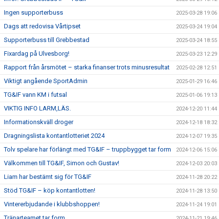
Ingen supporterbuss
2025-03-28 19:06
Dags att redovisa Vårtipset
2025-03-24 19:04
Supporterbuss till Grebbestad
2025-03-24 18:55
Fixardag på Ulvesborg!
2025-03-23 12:29
Rapport från årsmötet – starka finanser trots minusresultat
2025-02-28 12:51
Viktigt angående SportAdmin
2025-01-29 16:46
TG&IF vann KM i futsal
2025-01-06 19:13
VIKTIG INFO LARM,LÄS.
2024-12-20 11:44
Informationskväll droger
2024-12-18 18:32
Dragningslista kontantlotteriet 2024
2024-12-07 19:35
Tolv spelare har förlängt med TG&IF – truppbygget tar form
2024-12-06 15:06
Välkommen till TG&IF, Simon och Gustav!
2024-12-03 20:03
Liam har bestämt sig för TG&IF
2024-11-28 20:22
Stöd TG&IF – köp kontantlotten!
2024-11-28 13:50
Vintererbjudande i klubbshoppen!
2024-11-24 19:01
Tränarteamet tar form
2024-11-21 19:46