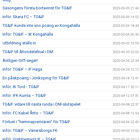
Säsongens första bortavinst för TG&IF
2025-05-09 21:44
Inför: Skara FC – TG&IF
2025-05-09 14:52
TG&IF kunde inte sno poäng av Kongahälla
2025-05-04 18:40
Inför: TG&IF – IK Kongahälla
2025-05-04 06:36
Utbildning ställs in
2025-05-02 10:59
TG&IF till åttondelsfinal i DM
2025-04-29 22:02
Äntligen Giff-seger!
2025-04-24 22:34
Inför: TG&IF – IF Haga
2025-04-24 12:12
En påskpoäng i Jönköping för TG&IF
2025-04-18 15:41
Inför: IK Tord - TG&IF
2025-04-17 20:11
Inför: IFK Kumla – TG&IF
2025-04-12 07:31
TG&IF vidare till nästa runda i DM-slutspelet
2025-04-08 22:37
Inför: FC Kabel Åttio – TG&IF
2025-04-08 15:54
Förlust i ”hemmapremiären” för TG&IF
2025-04-04 22:45
Inför: TG&IF – Vänersborgs FK
2025-04-04 13:55
Inför: Grebbestads IF – TG&IF
2025-03-29 10:12