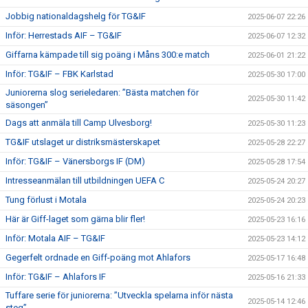
Jobbig nationaldagshelg för TG&IF
2025-06-07 22:26
Inför: Herrestads AIF – TG&IF
2025-06-07 12:32
Giffarna kämpade till sig poäng i Måns 300:e match
2025-06-01 21:22
Inför: TG&IF – FBK Karlstad
2025-05-30 17:00
Juniorerna slog serieledaren: ”Bästa matchen för
2025-05-30 11:42
säsongen”
Dags att anmäla till Camp Ulvesborg!
2025-05-30 11:23
TG&IF utslaget ur distriksmästerskapet
2025-05-28 22:27
Inför: TG&IF – Vänersborgs IF (DM)
2025-05-28 17:54
Intresseanmälan till utbildningen UEFA C
2025-05-24 20:27
Tung förlust i Motala
2025-05-24 20:23
Här är Giff-laget som gärna blir fler!
2025-05-23 16:16
Inför: Motala AIF – TG&IF
2025-05-23 14:12
Gegerfelt ordnade en Giff-poäng mot Ahlafors
2025-05-17 16:48
Inför: TG&IF – Ahlafors IF
2025-05-16 21:33
Tuffare serie för juniorerna: ”Utveckla spelarna inför nästa
2025-05-14 12:46
steg”