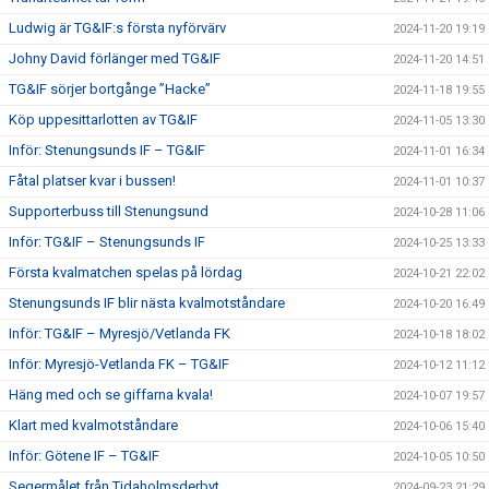
Ludwig är TG&IF:s första nyförvärv
2024-11-20 19:19
Johny David förlänger med TG&IF
2024-11-20 14:51
TG&IF sörjer bortgånge ”Hacke”
2024-11-18 19:55
Köp uppesittarlotten av TG&IF
2024-11-05 13:30
Inför: Stenungsunds IF – TG&IF
2024-11-01 16:34
Fåtal platser kvar i bussen!
2024-11-01 10:37
Supporterbuss till Stenungsund
2024-10-28 11:06
Inför: TG&IF – Stenungsunds IF
2024-10-25 13:33
Första kvalmatchen spelas på lördag
2024-10-21 22:02
Stenungsunds IF blir nästa kvalmotståndare
2024-10-20 16:49
Inför: TG&IF – Myresjö/Vetlanda FK
2024-10-18 18:02
Inför: Myresjö-Vetlanda FK – TG&IF
2024-10-12 11:12
Häng med och se giffarna kvala!
2024-10-07 19:57
Klart med kvalmotståndare
2024-10-06 15:40
Inför: Götene IF – TG&IF
2024-10-05 10:50
Segermålet från Tidaholmsderbyt
2024-09-23 21:29