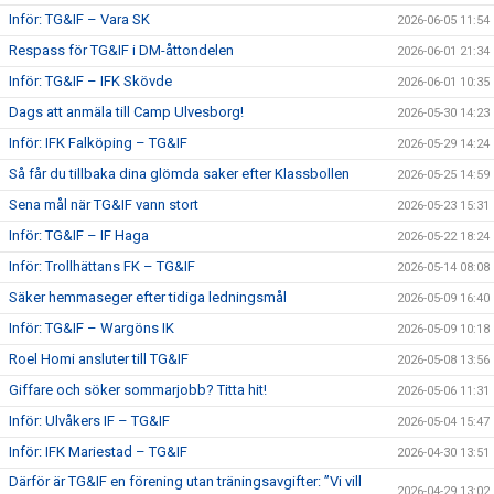
Inför: TG&IF – Vara SK
2026-06-05 11:54
Respass för TG&IF i DM-åttondelen
2026-06-01 21:34
Inför: TG&IF – IFK Skövde
2026-06-01 10:35
Dags att anmäla till Camp Ulvesborg!
2026-05-30 14:23
Inför: IFK Falköping – TG&IF
2026-05-29 14:24
Så får du tillbaka dina glömda saker efter Klassbollen
2026-05-25 14:59
Sena mål när TG&IF vann stort
2026-05-23 15:31
Inför: TG&IF – IF Haga
2026-05-22 18:24
Inför: Trollhättans FK – TG&IF
2026-05-14 08:08
Säker hemmaseger efter tidiga ledningsmål
2026-05-09 16:40
Inför: TG&IF – Wargöns IK
2026-05-09 10:18
Roel Homi ansluter till TG&IF
2026-05-08 13:56
Giffare och söker sommarjobb? Titta hit!
2026-05-06 11:31
Inför: Ulvåkers IF – TG&IF
2026-05-04 15:47
Inför: IFK Mariestad – TG&IF
2026-04-30 13:51
Därför är TG&IF en förening utan träningsavgifter: ”Vi vill
2026-04-29 13:02