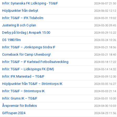
Inför: Syrianska FK Lidköping - TG&IF
2024-06-07 21:50
Höjdpunkter från derbyt
2024-06-02 12:12
Inför: TG&IF – IFK Tidaholm
2024-05-31 19:02
Justering B och C-plan
2024-05-30 09:45
Derby på lördag | Avspark 15.00
2024-05-29 15:22
OS 1980 film
2024-05-24 10:26
Inför: TG&IF – Jönköpings Södra IF
2024-05-21 18:56
Comeback för Camp Ulvesborg!
2024-05-21 18:40
Inför: TG&IF – IF Karlstad Fotbollsutveckling
2024-05-18 17:22
Inför: TG&IF – Lidköpings FK (DM)
2024-05-14 14:32
Inför: IFK Mariestad – TG&IF
2024-05-09 12:30
Höjdpunkter från TG&IF – Strömtorps IK
2024-05-05 16:27
Inför: TG&IF – Strömtorps IK
2024-05-03 21:14
Inför: Grums IK – TG&IF
2024-05-01 10:00
Årspremiär för Bollekis
2024-04-30 10:03
Giffcupen 2024
2024-04-29 11:56