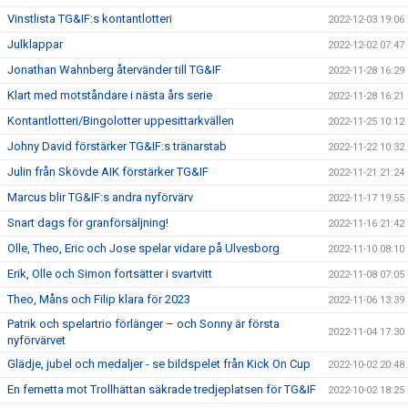
Vinstlista TG&IF:s kontantlotteri
2022-12-03 19:06
Julklappar
2022-12-02 07:47
Jonathan Wahnberg återvänder till TG&IF
2022-11-28 16:29
Klart med motståndare i nästa års serie
2022-11-28 16:21
Kontantlotteri/Bingolotter uppesittarkvällen
2022-11-25 10:12
Johny David förstärker TG&IF:s tränarstab
2022-11-22 10:32
Julin från Skövde AIK förstärker TG&IF
2022-11-21 21:24
Marcus blir TG&IF:s andra nyförvärv
2022-11-17 19:55
Snart dags för granförsäljning!
2022-11-16 21:42
Olle, Theo, Eric och Jose spelar vidare på Ulvesborg
2022-11-10 08:10
Erik, Olle och Simon fortsätter i svartvitt
2022-11-08 07:05
Theo, Måns och Filip klara för 2023
2022-11-06 13:39
Patrik och spelartrio förlänger – och Sonny är första
2022-11-04 17:30
nyförvärvet
Glädje, jubel och medaljer - se bildspelet från Kick On Cup
2022-10-02 20:48
En femetta mot Trollhättan säkrade tredjeplatsen för TG&IF
2022-10-02 18:25