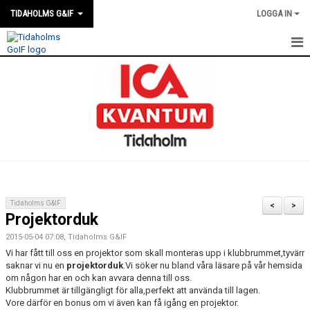
TIDAHOLMS G&IF
LOGGA IN
HEM
FÖRENINGSKALENDERN
NYHETER
KLUBBSTUGAN
KONTAKT
Tidaholms G&IF
<
>
Projektorduk
FÖRENINGEN
2015-05-04 07:08, Tidaholms G&IF
SOUVENIRER
Vi har fått till oss en projektor som skall monteras upp i klubbrummet,tyvärr
saknar vi nu en
projektorduk
.Vi söker nu bland våra läsare på vår hemsida
om någon har en och kan avvara denna till oss.
GAMLA GIFFS TORSDAGSTRÄFFAR
Klubbrummet är tillgängligt för alla,perfekt att använda till lagen.
Vore därför en bonus om vi även kan få igång en projektor.
MATCHER