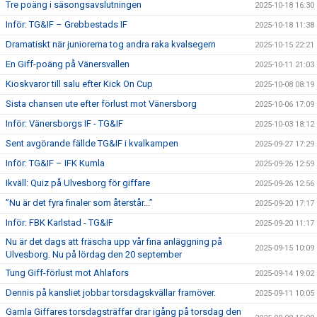
Tre poäng i säsongsavslutningen
2025-10-18 16:30
Inför: TG&IF – Grebbestads IF
2025-10-18 11:38
Dramatiskt när juniorerna tog andra raka kvalsegern
2025-10-15 22:21
En Giff-poäng på Vänersvallen
2025-10-11 21:03
Kioskvaror till salu efter Kick On Cup
2025-10-08 08:19
Sista chansen ute efter förlust mot Vänersborg
2025-10-06 17:09
Inför: Vänersborgs IF - TG&IF
2025-10-03 18:12
Sent avgörande fällde TG&IF i kvalkampen
2025-09-27 17:29
Inför: TG&IF – IFK Kumla
2025-09-26 12:59
Ikväll: Quiz på Ulvesborg för giffare
2025-09-26 12:56
”Nu är det fyra finaler som återstår...”
2025-09-20 17:17
Inför: FBK Karlstad - TG&IF
2025-09-20 11:17
Nu är det dags att fräscha upp vår fina anläggning på
2025-09-15 10:09
Ulvesborg. Nu på lördag den 20 september
Tung Giff-förlust mot Ahlafors
2025-09-14 19:02
Dennis på kansliet jobbar torsdagskvällar framöver.
2025-09-11 10:05
Gamla Giffares torsdagsträffar drar igång på torsdag den