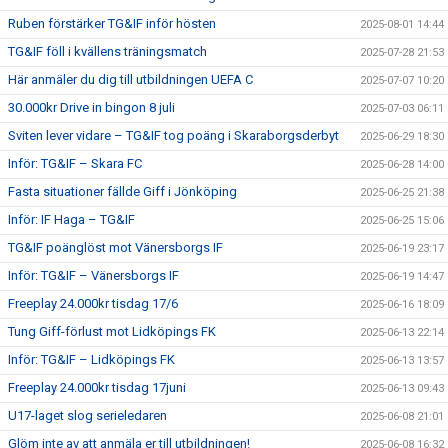
Ruben förstärker TG&IF inför hösten
2025-08-01 14:44
TG&IF föll i kvällens träningsmatch
2025-07-28 21:53
Här anmäler du dig till utbildningen UEFA C
2025-07-07 10:20
30.000kr Drive in bingon 8 juli
2025-07-03 06:11
Sviten lever vidare – TG&IF tog poäng i Skaraborgsderbyt
2025-06-29 18:30
Inför: TG&IF – Skara FC
2025-06-28 14:00
Fasta situationer fällde Giff i Jönköping
2025-06-25 21:38
Inför: IF Haga – TG&IF
2025-06-25 15:06
TG&IF poänglöst mot Vänersborgs IF
2025-06-19 23:17
Inför: TG&IF – Vänersborgs IF
2025-06-19 14:47
Freeplay 24.000kr tisdag 17/6
2025-06-16 18:09
Tung Giff-förlust mot Lidköpings FK
2025-06-13 22:14
Inför: TG&IF – Lidköpings FK
2025-06-13 13:57
Freeplay 24.000kr tisdag 17juni
2025-06-13 09:43
U17-laget slog serieledaren
2025-06-08 21:01
Glöm inte av att anmäla er till utbildningen!
2025-06-08 16:32