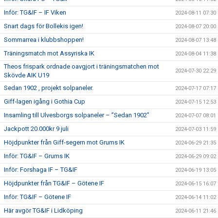
Inför: TG&IF – IF Viken
2024-08-11 07:30
Snart dags för Bollekis igen!
2024-08-07 20:00
Sommarrea i klubbshoppen!
2024-08-07 13:48
Träningsmatch mot Assyriska IK
2024-08-04 11:38
Theos frispark ordnade oavgjort i träningsmatchen mot
2024-07-30 22:29
Skövde AIK U19
Sedan 1902 , projekt solpaneler.
2024-07-17 07:17
Giff-lagen igång i Gothia Cup
2024-07-15 12:53
Insamling till Ulvesborgs solpaneler – ”Sedan 1902”
2024-07-07 08:01
Jackpott 20.000kr 9 juli
2024-07-03 11:59
Höjdpunkter från Giff-segern mot Grums IK
2024-06-29 21:35
Inför: TG&IF – Grums IK
2024-06-29 09:02
Inför: Forshaga IF – TG&IF
2024-06-19 13:05
Höjdpunkter från TG&IF – Götene IF
2024-06-15 16:07
Inför: TG&IF – Götene IF
2024-06-14 11:02
Här avgör TG&IF i Lidköping
2024-06-11 21:46