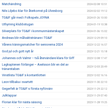
Matchändring
2024-02-08 10:51
Nils Liljebo klar för återkomst på Ulvesborg
2024-02-02 19:12
TG&IF går med i Folkspels JOYNA
2024-01-26 10:00
Uthyrning klubbstugan
2024-01-19 10:38
Silverplats för TG&IF i kommunmästerskapet
2024-01-06 15:02
Andreas blir målvaktstränare i TG&IF
2023-12-29 09:10
Vårens träningsmatcher för seniorerna 2024
2023-12-22 16:57
God jul och gott nytt år
2023-12-21 15:18
Johannes och Valmir – två återvändare klara för Giff
2023-12-08 17:47
Lagkaptenen förlänger – Axelsson blir en del av
2023-12-03 20:49
tränarstaben
Vinstlista TG&IF:s kontantlotteri
2023-12-02 16:16
Leon tillbaka i svartvitt
2023-11-30 22:10
Gegerfelt är TG&IF:s första nyförvärv
2023-11-29 22:12
Julklappar
2023-11-29 07:40
Florian klar för nästa säsong
2023-11-28 19:25