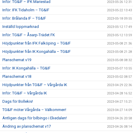
Inför: TG&IF – IFK Mariestad
2023-05-26 12:31
Inför: IFK Tidaholm – TG&IF
2023-05-22 13:43
Inför: Brålanda IF – TG&IF
2023-05-18 09:55
Inställd loppmarknad
2023-05-12 17:49
Inför: TG&IF – Åsarp-Trädet FK
2023-05-12 13:59
Höjdpunkter från IFK Falköping – TG&IF
2023-05-08 21:36
Höjdpunkter från IK Kongahälla – TG&IF
2023-05-08 21:28
Planschemat v19
2023-05-08 08:32
Inför: IK Kongahälla – TG&IF
2023-05-07 10:55
Planschemat v18
2023-05-02 08:57
Höjdpunkter från TG&IF – Vårgårda IK
2023-04-29 22:36
Inför: TG&IF – Vårgårda IK
2023-04-28 16:52
Dags för Bollekis!
2023-04-27 15:21
TG&IF möter Vårgårda – Välkommen!
2023-04-27 14:09
Äntligen dags för bilbingo i Ekedalen!
2023-04-26 20:58
Ändring av planschemat v17
2023-04-26 08:14