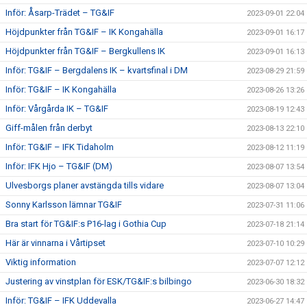
Inför: Åsarp-Trädet – TG&IF
2023-09-01 22:04
Höjdpunkter från TG&IF – IK Kongahälla
2023-09-01 16:17
Höjdpunkter från TG&IF – Bergkullens IK
2023-09-01 16:13
Inför: TG&IF – Bergdalens IK – kvartsfinal i DM
2023-08-29 21:59
Inför: TG&IF – IK Kongahälla
2023-08-26 13:26
Inför: Vårgårda IK – TG&IF
2023-08-19 12:43
Giff-målen från derbyt
2023-08-13 22:10
Inför: TG&IF – IFK Tidaholm
2023-08-12 11:19
Inför: IFK Hjo – TG&IF (DM)
2023-08-07 13:54
Ulvesborgs planer avstängda tills vidare
2023-08-07 13:04
Sonny Karlsson lämnar TG&IF
2023-07-31 11:06
Bra start för TG&IF:s P16-lag i Gothia Cup
2023-07-18 21:14
Här är vinnarna i Vårtipset
2023-07-10 10:29
Viktig information
2023-07-07 12:12
Justering av vinstplan för ESK/TG&IF:s bilbingo
2023-06-30 18:32
Inför: TG&IF – IFK Uddevalla
2023-06-27 14:47