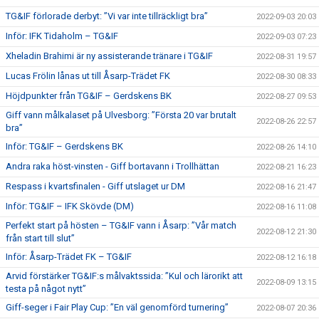
TG&IF förlorade derbyt: ”Vi var inte tillräckligt bra”
2022-09-03 20:03
Inför: IFK Tidaholm – TG&IF
2022-09-03 07:23
Xheladin Brahimi är ny assisterande tränare i TG&IF
2022-08-31 19:57
Lucas Frölin lånas ut till Åsarp-Trädet FK
2022-08-30 08:33
Höjdpunkter från TG&IF – Gerdskens BK
2022-08-27 09:53
Giff vann målkalaset på Ulvesborg: ”Första 20 var brutalt
2022-08-26 22:57
bra”
Inför: TG&IF – Gerdskens BK
2022-08-26 14:10
Andra raka höst-vinsten - Giff bortavann i Trollhättan
2022-08-21 16:23
Respass i kvartsfinalen - Giff utslaget ur DM
2022-08-16 21:47
Inför: TG&IF – IFK Skövde (DM)
2022-08-16 11:08
Perfekt start på hösten – TG&IF vann i Åsarp: ”Vår match
2022-08-12 21:30
från start till slut”
Inför: Åsarp-Trädet FK – TG&IF
2022-08-12 16:18
Arvid förstärker TG&IF:s målvaktssida: ”Kul och lärorikt att
2022-08-09 13:15
testa på något nytt”
Giff-seger i Fair Play Cup: ”En väl genomförd turnering”
2022-08-07 20:36