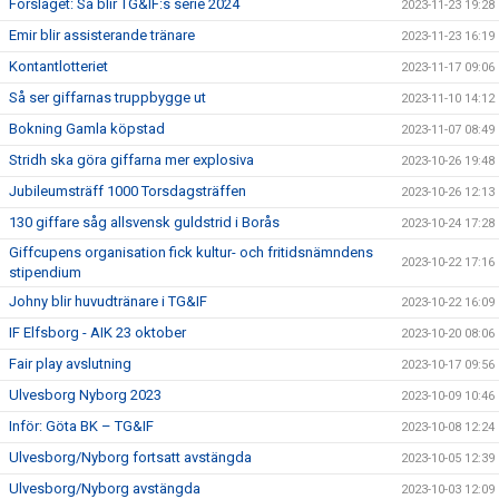
Förslaget: Så blir TG&IF:s serie 2024
2023-11-23 19:28
Emir blir assisterande tränare
2023-11-23 16:19
Kontantlotteriet
2023-11-17 09:06
Så ser giffarnas truppbygge ut
2023-11-10 14:12
Bokning Gamla köpstad
2023-11-07 08:49
Stridh ska göra giffarna mer explosiva
2023-10-26 19:48
Jubileumsträff 1000 Torsdagsträffen
2023-10-26 12:13
130 giffare såg allsvensk guldstrid i Borås
2023-10-24 17:28
Giffcupens organisation fick kultur- och fritidsnämndens
2023-10-22 17:16
stipendium
Johny blir huvudtränare i TG&IF
2023-10-22 16:09
IF Elfsborg - AIK 23 oktober
2023-10-20 08:06
Fair play avslutning
2023-10-17 09:56
Ulvesborg Nyborg 2023
2023-10-09 10:46
Inför: Göta BK – TG&IF
2023-10-08 12:24
Ulvesborg/Nyborg fortsatt avstängda
2023-10-05 12:39
Ulvesborg/Nyborg avstängda
2023-10-03 12:09