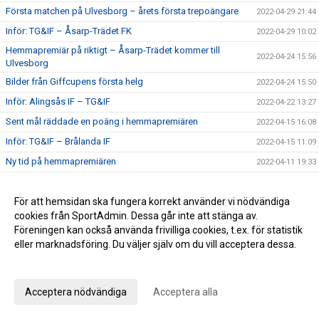
Första matchen på Ulvesborg – årets första trepoängare
2022-04-29 21:44
Inför: TG&IF – Åsarp-Trädet FK
2022-04-29 10:02
Hemmapremiär på riktigt – Åsarp-Trädet kommer till
2022-04-24 15:56
Ulvesborg
Bilder från Giffcupens första helg
2022-04-24 15:50
Inför: Alingsås IF – TG&IF
2022-04-22 13:27
Sent mål räddade en poäng i hemmapremiären
2022-04-15 16:08
Inför: TG&IF – Brålanda IF
2022-04-15 11:09
Ny tid på hemmapremiären
2022-04-11 19:33
Höjdpunkter från premiären mot Holmalunds IF
2022-04-08 22:53
Inför: Holmalunds IF – TG&IF
För att hemsidan ska fungera korrekt använder vi nödvändiga
2022-04-08 13:44
cookies från SportAdmin. Dessa går inte att stänga av.
TG&IF flyttar fram första Giffcupen-helgen
2022-04-04 20:34
Föreningen kan också använda frivilliga cookies, t.ex. för statistik
Än finns chans att köpa Vårtips
2022-04-04 19:08
eller marknadsföring. Du väljer själv om du vill acceptera dessa.
Välkommen till vår nya hemsida
Anpassa dina val
2022-04-04 10:15
Inför: TG&IF – Götene IF (träningsmatch)
2022-04-01 17:10
Acceptera nödvändiga
Acceptera alla
Bra årspremiär av juniorlaget mot Folkabo
2022-03-24 16:48