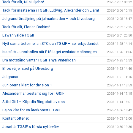
Tack för allt, Nils Liljebo!
2025-12-07 08:12
Tack för insatserna i TG&IF, Ludwig, Alexander och Liam!
2025-12-06 10:15
Julgransförsäljning på julmarknaden – och Ulvesborg
2025-12-05 13:47
Tack för allt, Florian Brahimi!
2025-12-02 17:15
Lawan valde TG&IF
2025-12-01 20:50
Nytt samarbete mellan STC och TG&IF – ser erbjudandet
2025-11-28 14:14
Isac fick Junorbollen när P18-laget avslutade säsongen
2025-11-26 11:06
Bra motstånd väntar TG&IF i nya Vinterligan
2025-11-25 16:33
Bilos väljer spel på Ulvesborg
2025-11-23 14:40
Julgranar
2025-11-21 11:16
Juniorerna klart för division 1
2025-11-17 18:53
Alexander har bestämt sig för TG&IF
2025-11-14 17:15
Stöd Giff – Köp din Bingolott av oss!
2025-11-14 16:01
Lejon klar för en återkomst i TG&IF
2025-11-06 18:42
Kontantlotteriet
2025-11-03 13:00
Josef är TG&IF:s första nyförvärv
2025-10-30 19:30