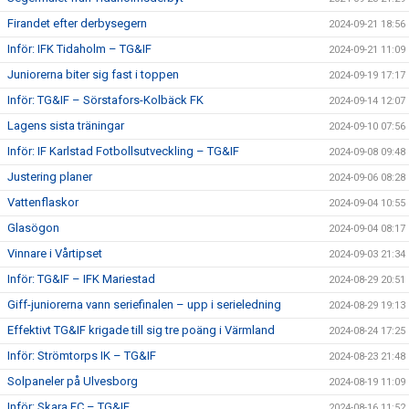
Firandet efter derbysegern
2024-09-21 18:56
Inför: IFK Tidaholm – TG&IF
2024-09-21 11:09
Juniorerna biter sig fast i toppen
2024-09-19 17:17
Inför: TG&IF – Sörstafors-Kolbäck FK
2024-09-14 12:07
Lagens sista träningar
2024-09-10 07:56
Inför: IF Karlstad Fotbollsutveckling – TG&IF
2024-09-08 09:48
Justering planer
2024-09-06 08:28
Vattenflaskor
2024-09-04 10:55
Glasögon
2024-09-04 08:17
Vinnare i Vårtipset
2024-09-03 21:34
Inför: TG&IF – IFK Mariestad
2024-08-29 20:51
Giff-juniorerna vann seriefinalen – upp i serieledning
2024-08-29 19:13
Effektivt TG&IF krigade till sig tre poäng i Värmland
2024-08-24 17:25
Inför: Strömtorps IK – TG&IF
2024-08-23 21:48
Solpaneler på Ulvesborg
2024-08-19 11:09
Inför: Skara FC – TG&IF
2024-08-16 11:52