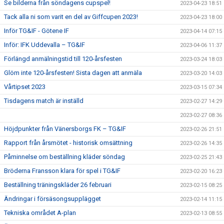
Se bilderna från söndagens cupspel!
2023-04-23 18:51
Tack alla ni som varit en del av Giffcupen 2023!
2023-04-23 18:00
Inför TG&IF - Götene IF
2023-04-14 07:15
Inför: IFK Uddevalla – TG&IF
2023-04-06 11:37
Förlängd anmälningstid till 120-årsfesten
2023-03-24 18:03
Glöm inte 120-årsfesten! Sista dagen att anmäla
2023-03-20 14:03
Vårtipset 2023
2023-03-15 07:34
Tisdagens match är inställd
2023-02-27 14:29
2023-02-27 08:36
Höjdpunkter från Vänersborgs FK – TG&IF
2023-02-26 21:51
Rapport från årsmötet - historisk omsättning
2023-02-26 14:35
Påminnelse om beställning kläder söndag
2023-02-25 21:43
Bröderna Fransson klara för spel i TG&IF
2023-02-20 16:23
Beställning träningskläder 26 februari
2023-02-15 08:25
Ändringar i försäsongsupplägget
2023-02-14 11:15
Tekniska området A-plan
2023-02-13 08:55