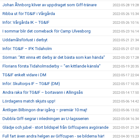
Johan Åhnborg kliver av uppdraget som Giff-tränare
2022-05-28 19:28
Ribba ut för TG&IF i Vårgårda
2022-05-26 15:34
Inför: Vårgårda IK – TG&IF
2022-05-26 10:16
I sommar blir det comeback för Camp Ulvesborg
2022-05-23 16:14
Uddamålsförlust i derbyt
2022-05-21 21:34
Inför: TG&IF – IFK Tidaholm
2022-05-21 07:03
Sörman: ”Att vinna ett derby är det bästa som kan hända”
2022-05-20 17:28
Florians första Tidaholmsderby – ”en kittlande känsla”
2022-05-19 20:35
TG&IF enkelt vidare i DM
2022-05-17 22:04
Inför: Skultorps IF – TG&IF (DM)
2022-05-17 10:35
Andra raka för TG&IF – bortavann i Allingsås
2022-05-14 17:50
Lördagens match skjuts upp!
2022-05-06 14:42
Äntligen Bilbingon drar igång – premiär 10 maj!
2022-05-06 13:02
Dubbla Giff-segrar i inledningen av U-lagsserien
2022-05-04 16:34
Glädje och jubel - stort bildspel från Giffcupens avgörande
2022-05-01 21:34
Full fart även andra helgen av Giffcupen - se bilderna här!
2022-04-30 15:23