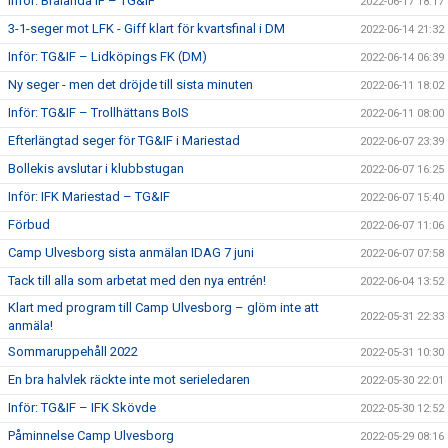
Inför: Brålanda IF – TG&IF
2022-06-17 18:17
3-1-seger mot LFK - Giff klart för kvartsfinal i DM
2022-06-14 21:32
Inför: TG&IF – Lidköpings FK (DM)
2022-06-14 06:39
Ny seger - men det dröjde till sista minuten
2022-06-11 18:02
Inför: TG&IF – Trollhättans BoIS
2022-06-11 08:00
Efterlängtad seger för TG&IF i Mariestad
2022-06-07 23:39
Bollekis avslutar i klubbstugan
2022-06-07 16:25
Inför: IFK Mariestad – TG&IF
2022-06-07 15:40
Förbud
2022-06-07 11:06
Camp Ulvesborg sista anmälan IDAG 7 juni
2022-06-07 07:58
Tack till alla som arbetat med den nya entrén!
2022-06-04 13:52
Klart med program till Camp Ulvesborg – glöm inte att
2022-05-31 22:33
anmäla!
Sommaruppehåll 2022
2022-05-31 10:30
En bra halvlek räckte inte mot serieledaren
2022-05-30 22:01
Inför: TG&IF – IFK Skövde
2022-05-30 12:52
Påminnelse Camp Ulvesborg
2022-05-29 08:16