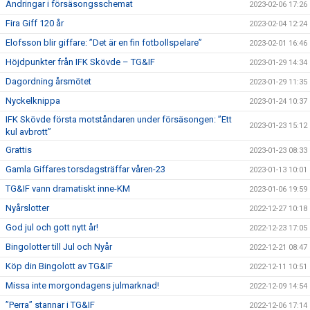
Ändringar i försäsongsschemat
2023-02-06 17:26
Fira Giff 120 år
2023-02-04 12:24
Elofsson blir giffare: ”Det är en fin fotbollspelare”
2023-02-01 16:46
Höjdpunkter från IFK Skövde – TG&IF
2023-01-29 14:34
Dagordning årsmötet
2023-01-29 11:35
Nyckelknippa
2023-01-24 10:37
IFK Skövde första motståndaren under försäsongen: ”Ett
2023-01-23 15:12
kul avbrott”
Grattis
2023-01-23 08:33
Gamla Giffares torsdagsträffar våren-23
2023-01-13 10:01
TG&IF vann dramatiskt inne-KM
2023-01-06 19:59
Nyårslotter
2022-12-27 10:18
God jul och gott nytt år!
2022-12-23 17:05
Bingolotter till Jul och Nyår
2022-12-21 08:47
Köp din Bingolott av TG&IF
2022-12-11 10:51
Missa inte morgondagens julmarknad!
2022-12-09 14:54
”Perra” stannar i TG&IF
2022-12-06 17:14