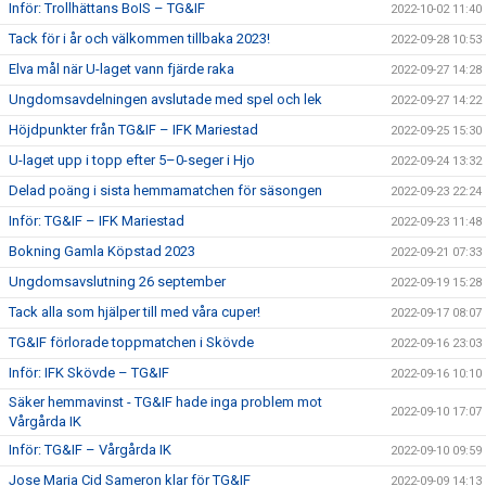
Inför: Trollhättans BoIS – TG&IF
2022-10-02 11:40
Tack för i år och välkommen tillbaka 2023!
2022-09-28 10:53
Elva mål när U-laget vann fjärde raka
2022-09-27 14:28
Ungdomsavdelningen avslutade med spel och lek
2022-09-27 14:22
Höjdpunkter från TG&IF – IFK Mariestad
2022-09-25 15:30
U-laget upp i topp efter 5–0-seger i Hjo
2022-09-24 13:32
Delad poäng i sista hemmamatchen för säsongen
2022-09-23 22:24
Inför: TG&IF – IFK Mariestad
2022-09-23 11:48
Bokning Gamla Köpstad 2023
2022-09-21 07:33
Ungdomsavslutning 26 september
2022-09-19 15:28
Tack alla som hjälper till med våra cuper!
2022-09-17 08:07
TG&IF förlorade toppmatchen i Skövde
2022-09-16 23:03
Inför: IFK Skövde – TG&IF
2022-09-16 10:10
Säker hemmavinst - TG&IF hade inga problem mot
2022-09-10 17:07
Vårgårda IK
Inför: TG&IF – Vårgårda IK
2022-09-10 09:59
Jose Maria Cid Sameron klar för TG&IF
2022-09-09 14:13