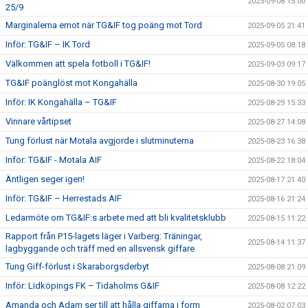
2025-09-08 15:00
25/9
Marginalerna emot när TG&IF tog poäng mot Tord
2025-09-05 21:41
Inför: TG&IF – IK Tord
2025-09-05 08:18
Välkommen att spela fotboll i TG&IF!
2025-09-03 09:17
TG&IF poänglöst mot Kongahälla
2025-08-30 19:05
Inför: IK Kongahälla – TG&IF
2025-08-29 15:33
Vinnare vårtipset
2025-08-27 14:08
Tung förlust när Motala avgjorde i slutminuterna
2025-08-23 16:38
Inför: TG&IF - Motala AIF
2025-08-22 18:04
Äntligen seger igen!
2025-08-17 21:40
Inför: TG&IF – Herrestads AIF
2025-08-16 21:24
Ledarmöte om TG&IF:s arbete med att bli kvalitetsklubb
2025-08-15 11:22
Rapport från P15-lagets läger i Varberg: Träningar,
2025-08-14 11:37
lagbyggande och träff med en allsvensk giffare
Tung Giff-förlust i Skaraborgsderbyt
2025-08-08 21:09
Inför: Lidköpings FK – Tidaholms G&IF
2025-08-08 12:22
Amanda och Adam ser till att hålla giffarna i form
2025-08-02 07:03