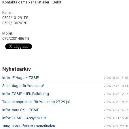
Kontakta gärna kansliet eller T.Beldt
CUPER ARBETSBESKRIVNING
Kansli:
0502/10129 T.B
0502/13670 P.D
PLANSCHEMA
Mobil:
070/2001486 T.B
Nyhetsarkiv
Inför: IF Haga – TG&IF
2026-08-07 14:55
Snart dags för Youcamp!
2026-07-25 10:44
Inför: TG&IF – IFK Falköping
2026-06-26 12:57
TIdaholmspremiär för Youcamp 27-29 juli
2026-06-25 18:32
Inför: Vara SK – TG&IF
2026-06-17 16:07
Inför: TG&IF – Assyriska IK
2026-06-11 15:20
Tung TG&IF-förlust i seriefinalen
2026-06-05 22:08