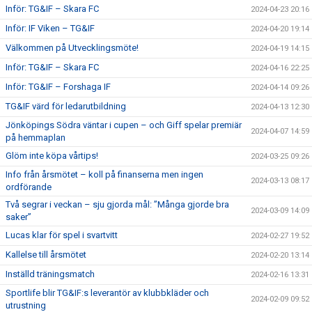
Inför: TG&IF – Skara FC
2024-04-23 20:16
Inför: IF Viken – TG&IF
2024-04-20 19:14
Välkommen på Utvecklingsmöte!
2024-04-19 14:15
Inför: TG&IF – Skara FC
2024-04-16 22:25
Inför: TG&IF – Forshaga IF
2024-04-14 09:26
TG&IF värd för ledarutbildning
2024-04-13 12:30
Jönköpings Södra väntar i cupen – och Giff spelar premiär
2024-04-07 14:59
på hemmaplan
Glöm inte köpa vårtips!
2024-03-25 09:26
Info från årsmötet – koll på finanserna men ingen
2024-03-13 08:17
ordförande
Två segrar i veckan – sju gjorda mål: ”Många gjorde bra
2024-03-09 14:09
saker”
Lucas klar för spel i svartvitt
2024-02-27 19:52
Kallelse till årsmötet
2024-02-20 13:14
Inställd träningsmatch
2024-02-16 13:31
Sportlife blir TG&IF:s leverantör av klubbkläder och
2024-02-09 09:52
utrustning