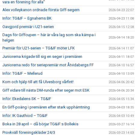
vara en förening för alla”
Alex volleykanon ordnade första Giff-segern
2026-04-23 22:07
Inför: TG&IF – Egnahems BK
2026-04-23 11:08
Oavgjord premiär i U21-serien
2026-04-15 12:58
Dags för Giffcupen – här är våra lag som ska kämpa i
2026-04-14 18:20
helgen
Premiär för U21-serien – TG&IF möter LFK
2026-04-14 11:07
Juniorerna krigade till sig en seger i premiären
2026-04-11 18:07
Juniorerna redo för seriepremiär mot Åtvidabergs FF
2026-04-10 16:57
Inför: TG&IF – Mellerud
2026-04-10 13:09
Kom och hjälp till att få Ulvesborg vårfint!
2026-04-06 20:42
Giff vidare till nästa DM-runda efter seger mot ESK
2026-04-06 20:34
Inför: Ekedalens SK – TG&IF
2026-04-05 15:34
En Giff-poäng i premiären efter stark upphämtning
2026-04-03 18:35
Inför: IK Gauthiod – TG&IF
2026-04-03 10:49
Boka in 28 april – då börjar TG&IF:s Bollekis
2026-03-27 16:14
Provkväll föreningskläder 24/3
2026-03-23 14:03