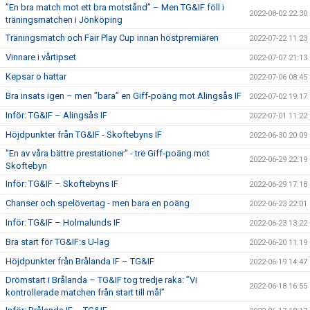
”En bra match mot ett bra motstånd” – Men TG&IF föll i
2022-08-02 22:30
träningsmatchen i Jönköping
Träningsmatch och Fair Play Cup innan höstpremiären
2022-07-22 11:23
Vinnare i vårtipset
2022-07-07 21:13
Kepsar o hattar
2022-07-06 08:45
Bra insats igen – men ”bara” en Giff-poäng mot Alingsås IF
2022-07-02 19:17
Inför: TG&IF – Alingsås IF
2022-07-01 11:22
Höjdpunkter från TG&IF - Skoftebyns IF
2022-06-30 20:09
"En av våra bättre prestationer" - tre Giff-poäng mot
2022-06-29 22:19
Skoftebyn
Inför: TG&IF – Skoftebyns IF
2022-06-29 17:18
Chanser och spelövertag - men bara en poäng
2022-06-23 22:01
Inför: TG&IF – Holmalunds IF
2022-06-23 13:22
Bra start för TG&IF:s U-lag
2022-06-20 11:19
Höjdpunkter från Brålanda IF – TG&IF
2022-06-19 14:47
Drömstart i Brålanda – TG&IF tog tredje raka: ”Vi
2022-06-18 16:55
kontrollerade matchen från start till mål”