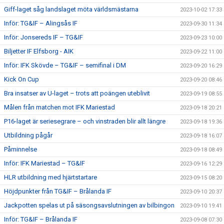
Giff-laget såg landslaget möta världsmästarna
2023-10-02 17:33
Inför: TG&IF – Alingsås IF
2023-09-30 11:34
Inför: Jonsereds IF – TG&IF
2023-09-23 10:00
Biljetter IF Elfsborg - AIK
2023-09-22 11:00
Inför: IFK Skövde – TG&IF – semifinal i DM
2023-09-20 16:29
Kick On Cup
2023-09-20 08:46
Bra insatser av U-laget – trots att poängen uteblivit
2023-09-19 08:55
Målen från matchen mot IFK Mariestad
2023-09-18 20:21
P16-laget är seriesegrare – och vinstraden blir allt längre
2023-09-18 19:36
Utbildning pågår
2023-09-18 16:07
Påminnelse
2023-09-18 08:49
Inför: IFK Mariestad – TG&IF
2023-09-16 12:29
HLR utbildning med hjärtstartare
2023-09-15 08:20
Höjdpunkter från TG&IF – Brålanda IF
2023-09-10 20:37
Jackpotten spelas ut på säsongsavslutningen av bilbingon
2023-09-10 19:41
Inför: TG&IF – Brålanda IF
2023-09-08 07:30