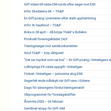
Giff vidare till nästa DM-runda efter seger mot ESK
Inför: Ekedalens SK – TG&IF
En Giff-poäng i premiären efter stark upphämtning
Inför: IK Gauthiod – TG&IF
Boka in 28 april – då börjar TG&IF:s Bollekis
Provkväll föreningskläder 24/3
Träningsseger mot seriekonkurrenten
Stöd TG&IF – köp vårtipset!
”Det var mycket som var bra” – En Giff-poäng i Vinterligans 
Lidköpings FK nästa uppgift i Vinterligan
Förlust i Vinterligan – juniorerna slog ESK
Gegerfelt ende målskytt när Giff vann i Götene
Dags för säsongens första träningsmatch
Vårprogrammet för Torsdagsträffen
Årsmöte 2026 – 26 februari
Semifinal-stopp för Giff i KM