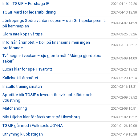
Inför: TG&IF – Forshaga IF
2024-04-14 09:26
TG&IF värd för ledarutbildning
2024-04-13 12:30
Jönköpings Södra väntar i cupen – och Giff spelar premiär
2024-04-07 14:59
på hemmaplan
Glöm inte köpa vårtips!
2024-03-25 09:26
Info från årsmötet – koll på finanserna men ingen
2024-03-13 08:17
ordförande
Två segrar i veckan – sju gjorda mål: ”Många gjorde bra
2024-03-09 14:09
saker”
Lucas klar för spel i svartvitt
2024-02-27 19:52
Kallelse till årsmötet
2024-02-20 13:14
Inställd träningsmatch
2024-02-16 13:31
Sportlife blir TG&IF:s leverantör av klubbkläder och
2024-02-09 09:52
utrustning
Matchändring
2024-02-08 10:51
Nils Liljebo klar för återkomst på Ulvesborg
2024-02-02 19:12
TG&IF går med i Folkspels JOYNA
2024-01-26 10:00
Uthyrning klubbstugan
2024-01-19 10:38