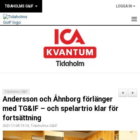
TIDAHOLMS G&IF
LOGGA IN
HEM
FÖRENINGSKALENDERN
NYHETER
KLUBBSTUGAN
KONTAKT
Tidaholms G&IF
<
>
Andersson och Åhnborg förlänger
FÖRENINGEN
med TG&IF – och spelartrio klar för
SOUVENIRER
fortsättning
2021-11-08 19:14, Tidaholms G&IF
GAMLA GIFFS TORSDAGSTRÄFFAR
MATCHER