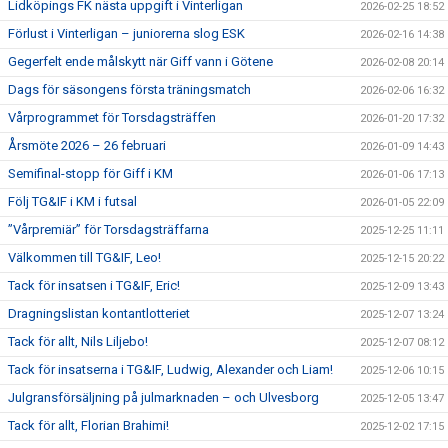
Lidköpings FK nästa uppgift i Vinterligan
2026-02-25 18:52
Förlust i Vinterligan – juniorerna slog ESK
2026-02-16 14:38
Gegerfelt ende målskytt när Giff vann i Götene
2026-02-08 20:14
Dags för säsongens första träningsmatch
2026-02-06 16:32
Vårprogrammet för Torsdagsträffen
2026-01-20 17:32
Årsmöte 2026 – 26 februari
2026-01-09 14:43
Semifinal-stopp för Giff i KM
2026-01-06 17:13
Följ TG&IF i KM i futsal
2026-01-05 22:09
”Vårpremiär” för Torsdagsträffarna
2025-12-25 11:11
Välkommen till TG&IF, Leo!
2025-12-15 20:22
Tack för insatsen i TG&IF, Eric!
2025-12-09 13:43
Dragningslistan kontantlotteriet
2025-12-07 13:24
Tack för allt, Nils Liljebo!
2025-12-07 08:12
Tack för insatserna i TG&IF, Ludwig, Alexander och Liam!
2025-12-06 10:15
Julgransförsäljning på julmarknaden – och Ulvesborg
2025-12-05 13:47
Tack för allt, Florian Brahimi!
2025-12-02 17:15