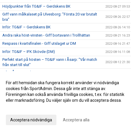
Höjdpunkter från TG&IF – Gerdskens BK
2022-08-27 09:53
Giff vann målkalaset på Ulvesborg: ”Första 20 var brutalt
2022-08-26 22:57
bra”
Inför: TG&IF – Gerdskens BK
2022-08-26 14:10
Andra raka höst-vinsten - Giff bortavann i Trollhättan
2022-08-21 16:23
Respass i kvartsfinalen - Giff utslaget ur DM
2022-08-16 21:47
Inför: TG&IF – IFK Skövde (DM)
2022-08-16 11:08
Perfekt start på hösten – TG&IF vann i Åsarp: ”Vår match
2022-08-12 21:30
från start till slut”
Inför: Åsarp-Trädet FK – TG&IF
2022-08-12 16:18
Arvid förstärker TG&IF:s målvaktssida: ”Kul och lärorikt att
För att hemsidan ska fungera korrekt använder vi nödvändiga
2022-08-09 13:15
testa på något nytt”
cookies från SportAdmin. Dessa går inte att stänga av.
Giff-seger i Fair Play Cup: ”En väl genomförd turnering”
2022-08-07 20:36
Föreningen kan också använda frivilliga cookies, t.ex. för statistik
eller marknadsföring. Du väljer själv om du vill acceptera dessa.
”En bra match mot ett bra motstånd” – Men TG&IF föll i
2022-08-02 22:30
träningsmatchen i Jönköping
Anpassa dina val
Träningsmatch och Fair Play Cup innan höstpremiären
2022-07-22 11:23
Acceptera nödvändiga
Acceptera alla
Vinnare i vårtipset
2022-07-07 21:13
Kepsar o hattar
2022-07-06 08:45