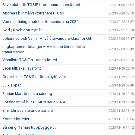
Silverplats för TG&IF i kommunmästerskapet
2024-01-06 15:02
Andreas blir målvaktstränare i TG&IF
2023-12-29 09:10
Vårens träningsmatcher för seniorerna 2024
2023-12-22 16:57
God jul och gott nytt år
2023-12-21 15:18
Johannes och Valmir – två återvändare klara för Giff
2023-12-08 17:47
Lagkaptenen förlänger – Axelsson blir en del av
2023-12-03 20:49
tränarstaben
Vinstlista TG&IF:s kontantlotteri
2023-12-02 16:16
Leon tillbaka i svartvitt
2023-11-30 22:10
Gegerfelt är TG&IF:s första nyförvärv
2023-11-29 22:12
Julklappar
2023-11-29 07:40
Florian klar för nästa säsong
2023-11-28 19:25
Förslaget: Så blir TG&IF:s serie 2024
2023-11-23 19:28
Emir blir assisterande tränare
2023-11-23 16:19
Kontantlotteriet
2023-11-17 09:06
Så ser giffarnas truppbygge ut
2023-11-10 14:12