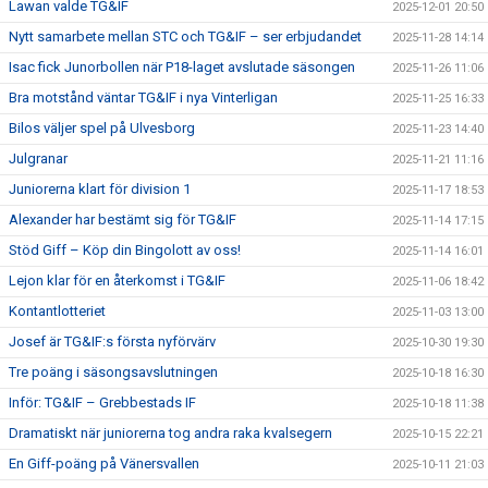
Lawan valde TG&IF
2025-12-01 20:50
Nytt samarbete mellan STC och TG&IF – ser erbjudandet
2025-11-28 14:14
Isac fick Junorbollen när P18-laget avslutade säsongen
2025-11-26 11:06
Bra motstånd väntar TG&IF i nya Vinterligan
2025-11-25 16:33
Bilos väljer spel på Ulvesborg
2025-11-23 14:40
Julgranar
2025-11-21 11:16
Juniorerna klart för division 1
2025-11-17 18:53
Alexander har bestämt sig för TG&IF
2025-11-14 17:15
Stöd Giff – Köp din Bingolott av oss!
2025-11-14 16:01
Lejon klar för en återkomst i TG&IF
2025-11-06 18:42
Kontantlotteriet
2025-11-03 13:00
Josef är TG&IF:s första nyförvärv
2025-10-30 19:30
Tre poäng i säsongsavslutningen
2025-10-18 16:30
Inför: TG&IF – Grebbestads IF
2025-10-18 11:38
Dramatiskt när juniorerna tog andra raka kvalsegern
2025-10-15 22:21
En Giff-poäng på Vänersvallen
2025-10-11 21:03