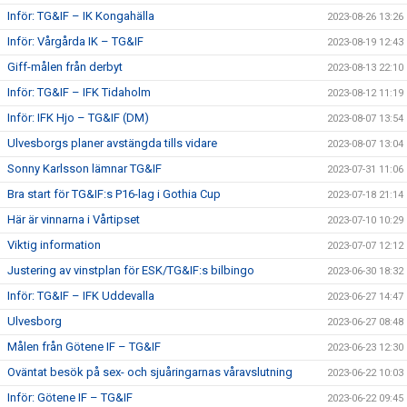
Inför: TG&IF – IK Kongahälla
2023-08-26 13:26
Inför: Vårgårda IK – TG&IF
2023-08-19 12:43
Giff-målen från derbyt
2023-08-13 22:10
Inför: TG&IF – IFK Tidaholm
2023-08-12 11:19
Inför: IFK Hjo – TG&IF (DM)
2023-08-07 13:54
Ulvesborgs planer avstängda tills vidare
2023-08-07 13:04
Sonny Karlsson lämnar TG&IF
2023-07-31 11:06
Bra start för TG&IF:s P16-lag i Gothia Cup
2023-07-18 21:14
Här är vinnarna i Vårtipset
2023-07-10 10:29
Viktig information
2023-07-07 12:12
Justering av vinstplan för ESK/TG&IF:s bilbingo
2023-06-30 18:32
Inför: TG&IF – IFK Uddevalla
2023-06-27 14:47
Ulvesborg
2023-06-27 08:48
Målen från Götene IF – TG&IF
2023-06-23 12:30
Oväntat besök på sex- och sjuåringarnas våravslutning
2023-06-22 10:03
Inför: Götene IF – TG&IF
2023-06-22 09:45