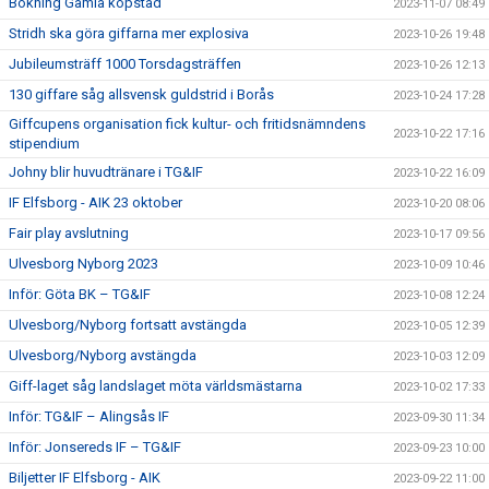
Bokning Gamla köpstad
2023-11-07 08:49
Stridh ska göra giffarna mer explosiva
2023-10-26 19:48
Jubileumsträff 1000 Torsdagsträffen
2023-10-26 12:13
130 giffare såg allsvensk guldstrid i Borås
2023-10-24 17:28
Giffcupens organisation fick kultur- och fritidsnämndens
2023-10-22 17:16
stipendium
Johny blir huvudtränare i TG&IF
2023-10-22 16:09
IF Elfsborg - AIK 23 oktober
2023-10-20 08:06
Fair play avslutning
2023-10-17 09:56
Ulvesborg Nyborg 2023
2023-10-09 10:46
Inför: Göta BK – TG&IF
2023-10-08 12:24
Ulvesborg/Nyborg fortsatt avstängda
2023-10-05 12:39
Ulvesborg/Nyborg avstängda
2023-10-03 12:09
Giff-laget såg landslaget möta världsmästarna
2023-10-02 17:33
Inför: TG&IF – Alingsås IF
2023-09-30 11:34
Inför: Jonsereds IF – TG&IF
2023-09-23 10:00
Biljetter IF Elfsborg - AIK
2023-09-22 11:00