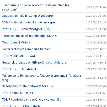
Juniorerna slog serieledaren: ”Bästa matchen för
2025-05-30 11:42
säsongen”
Dags att anmäla till Camp Ulvesborg!
2025-05-30 11:23
TG&IF utslaget ur distriksmästerskapet
2025-05-28 22:27
Inför: TG&IF – Vänersborgs IF (DM)
2025-05-28 17:54
Intresseanmälan till utbildningen UEFA C
2025-05-24 20:27
Tung förlust i Motala
2025-05-24 20:23
Här är Giff-laget som gärna blir fler!
2025-05-23 16:16
Inför: Motala AIF – TG&IF
2025-05-23 14:12
Gegerfelt ordnade en Giff-poäng mot Ahlafors
2025-05-17 16:48
Inför: TG&IF – Ahlafors IF
2025-05-16 21:33
Tuffare serie för juniorerna: ”Utveckla spelarna inför nästa
2025-05-14 12:46
steg”
Säsongens första bortavinst för TG&IF
2025-05-09 21:44
Inför: Skara FC – TG&IF
2025-05-09 14:52
TG&IF kunde inte sno poäng av Kongahälla
2025-05-04 18:40
Inför: TG&IF – IK Kongahälla
2025-05-04 06:36