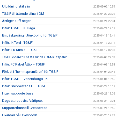
Utbildning ställs in
2025-05-02 10:59
TG&IF till åttondelsfinal i DM
2025-04-29 22:02
Äntligen Giff-seger!
2025-04-24 22:34
Inför: TG&IF – IF Haga
2025-04-24 12:12
En påskpoäng i Jönköping för TG&IF
2025-04-18 15:41
Inför: IK Tord - TG&IF
2025-04-17 20:11
Inför: IFK Kumla – TG&IF
2025-04-12 07:31
TG&IF vidare till nästa runda i DM-slutspelet
2025-04-08 22:37
Inför: FC Kabel Åttio – TG&IF
2025-04-08 15:54
Förlust i ”hemmapremiären” för TG&IF
2025-04-04 22:45
Inför: TG&IF – Vänersborgs FK
2025-04-04 13:55
Inför: Grebbestads IF – TG&IF
2025-03-29 10:12
Ingen supporterbuss
2025-03-28 19:06
Dags att redovisa Vårtipset
2025-03-24 19:04
Supporterbuss till Grebbestad
2025-03-24 18:55
Fixardag på Ulvesborg!
2025-03-23 12:29