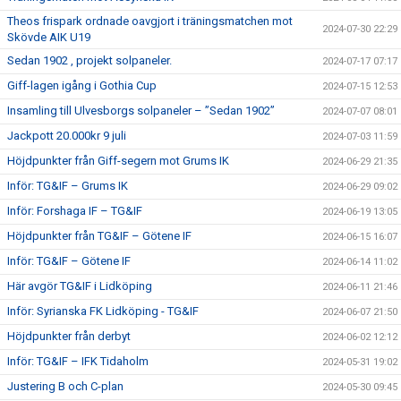
Theos frispark ordnade oavgjort i träningsmatchen mot
2024-07-30 22:29
Skövde AIK U19
Sedan 1902 , projekt solpaneler.
2024-07-17 07:17
Giff-lagen igång i Gothia Cup
2024-07-15 12:53
Insamling till Ulvesborgs solpaneler – ”Sedan 1902”
2024-07-07 08:01
Jackpott 20.000kr 9 juli
2024-07-03 11:59
Höjdpunkter från Giff-segern mot Grums IK
2024-06-29 21:35
Inför: TG&IF – Grums IK
2024-06-29 09:02
Inför: Forshaga IF – TG&IF
2024-06-19 13:05
Höjdpunkter från TG&IF – Götene IF
2024-06-15 16:07
Inför: TG&IF – Götene IF
2024-06-14 11:02
Här avgör TG&IF i Lidköping
2024-06-11 21:46
Inför: Syrianska FK Lidköping - TG&IF
2024-06-07 21:50
Höjdpunkter från derbyt
2024-06-02 12:12
Inför: TG&IF – IFK Tidaholm
2024-05-31 19:02
Justering B och C-plan
2024-05-30 09:45