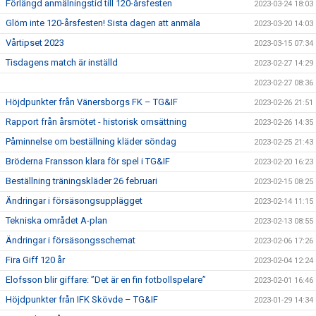
Förlängd anmälningstid till 120-årsfesten
2023-03-24 18:03
Glöm inte 120-årsfesten! Sista dagen att anmäla
2023-03-20 14:03
Vårtipset 2023
2023-03-15 07:34
Tisdagens match är inställd
2023-02-27 14:29
2023-02-27 08:36
Höjdpunkter från Vänersborgs FK – TG&IF
2023-02-26 21:51
Rapport från årsmötet - historisk omsättning
2023-02-26 14:35
Påminnelse om beställning kläder söndag
2023-02-25 21:43
Bröderna Fransson klara för spel i TG&IF
2023-02-20 16:23
Beställning träningskläder 26 februari
2023-02-15 08:25
Ändringar i försäsongsupplägget
2023-02-14 11:15
Tekniska området A-plan
2023-02-13 08:55
Ändringar i försäsongsschemat
2023-02-06 17:26
Fira Giff 120 år
2023-02-04 12:24
Elofsson blir giffare: ”Det är en fin fotbollspelare”
2023-02-01 16:46
Höjdpunkter från IFK Skövde – TG&IF
2023-01-29 14:34