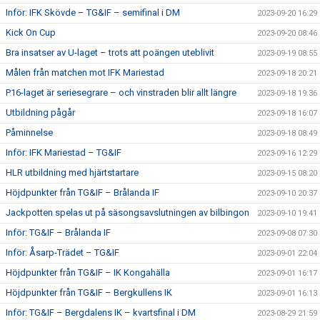
Inför: IFK Skövde – TG&IF – semifinal i DM
2023-09-20 16:29
Kick On Cup
2023-09-20 08:46
Bra insatser av U-laget – trots att poängen uteblivit
2023-09-19 08:55
Målen från matchen mot IFK Mariestad
2023-09-18 20:21
P16-laget är seriesegrare – och vinstraden blir allt längre
2023-09-18 19:36
Utbildning pågår
2023-09-18 16:07
Påminnelse
2023-09-18 08:49
Inför: IFK Mariestad – TG&IF
2023-09-16 12:29
HLR utbildning med hjärtstartare
2023-09-15 08:20
Höjdpunkter från TG&IF – Brålanda IF
2023-09-10 20:37
Jackpotten spelas ut på säsongsavslutningen av bilbingon
2023-09-10 19:41
Inför: TG&IF – Brålanda IF
2023-09-08 07:30
Inför: Åsarp-Trädet – TG&IF
2023-09-01 22:04
Höjdpunkter från TG&IF – IK Kongahälla
2023-09-01 16:17
Höjdpunkter från TG&IF – Bergkullens IK
2023-09-01 16:13
Inför: TG&IF – Bergdalens IK – kvartsfinal i DM
2023-08-29 21:59