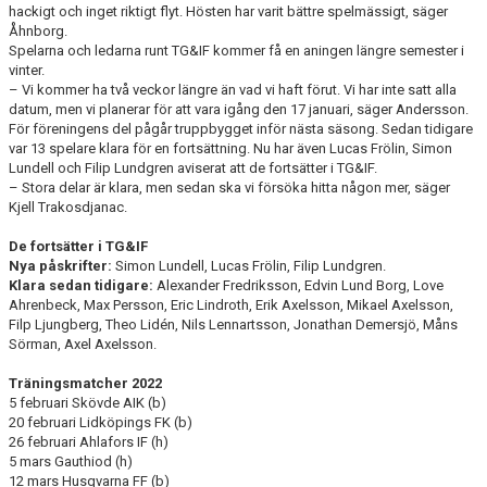
hackigt och inget riktigt flyt. Hösten har varit bättre spelmässigt, säger
Åhnborg.
Spelarna och ledarna runt TG&IF kommer få en aningen längre semester i
vinter.
– Vi kommer ha två veckor längre än vad vi haft förut. Vi har inte satt alla
datum, men vi planerar för att vara igång den 17 januari, säger Andersson.
För föreningens del pågår truppbygget inför nästa säsong. Sedan tidigare
var 13 spelare klara för en fortsättning. Nu har även Lucas Frölin, Simon
Lundell och Filip Lundgren aviserat att de fortsätter i TG&IF.
– Stora delar är klara, men sedan ska vi försöka hitta någon mer, säger
Kjell Trakosdjanac.
De fortsätter i TG&IF
Nya påskrifter:
Simon Lundell, Lucas Frölin, Filip Lundgren.
Klara sedan tidigare:
Alexander Fredriksson, Edvin Lund Borg, Love
Ahrenbeck, Max Persson, Eric Lindroth, Erik Axelsson, Mikael Axelsson,
Filp Ljungberg, Theo Lidén, Nils Lennartsson, Jonathan Demersjö, Måns
Sörman, Axel Axelsson.
Träningsmatcher 2022
5 februari Skövde AIK (b)
20 februari Lidköpings FK (b)
26 februari Ahlafors IF (h)
5 mars Gauthiod (h)
12 mars Husqvarna FF (b)