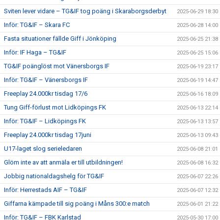
Sviten lever vidare – TG&IF tog poäng i Skaraborgsderbyt
2025-06-29 18:30
Inför: TG&IF – Skara FC
2025-06-28 14:00
Fasta situationer fällde Giff i Jönköping
2025-06-25 21:38
Inför: IF Haga – TG&IF
2025-06-25 15:06
TG&IF poänglöst mot Vänersborgs IF
2025-06-19 23:17
Inför: TG&IF – Vänersborgs IF
2025-06-19 14:47
Freeplay 24.000kr tisdag 17/6
2025-06-16 18:09
Tung Giff-förlust mot Lidköpings FK
2025-06-13 22:14
Inför: TG&IF – Lidköpings FK
2025-06-13 13:57
Freeplay 24.000kr tisdag 17juni
2025-06-13 09:43
U17-laget slog serieledaren
2025-06-08 21:01
Glöm inte av att anmäla er till utbildningen!
2025-06-08 16:32
Jobbig nationaldagshelg för TG&IF
2025-06-07 22:26
Inför: Herrestads AIF – TG&IF
2025-06-07 12:32
Giffarna kämpade till sig poäng i Måns 300:e match
2025-06-01 21:22
Inför: TG&IF – FBK Karlstad
2025-05-30 17:00