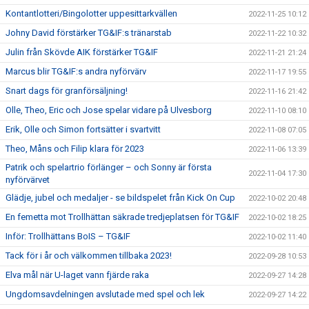
Kontantlotteri/Bingolotter uppesittarkvällen
2022-11-25 10:12
Johny David förstärker TG&IF:s tränarstab
2022-11-22 10:32
Julin från Skövde AIK förstärker TG&IF
2022-11-21 21:24
Marcus blir TG&IF:s andra nyförvärv
2022-11-17 19:55
Snart dags för granförsäljning!
2022-11-16 21:42
Olle, Theo, Eric och Jose spelar vidare på Ulvesborg
2022-11-10 08:10
Erik, Olle och Simon fortsätter i svartvitt
2022-11-08 07:05
Theo, Måns och Filip klara för 2023
2022-11-06 13:39
Patrik och spelartrio förlänger – och Sonny är första
2022-11-04 17:30
nyförvärvet
Glädje, jubel och medaljer - se bildspelet från Kick On Cup
2022-10-02 20:48
En femetta mot Trollhättan säkrade tredjeplatsen för TG&IF
2022-10-02 18:25
Inför: Trollhättans BoIS – TG&IF
2022-10-02 11:40
Tack för i år och välkommen tillbaka 2023!
2022-09-28 10:53
Elva mål när U-laget vann fjärde raka
2022-09-27 14:28
Ungdomsavdelningen avslutade med spel och lek
2022-09-27 14:22