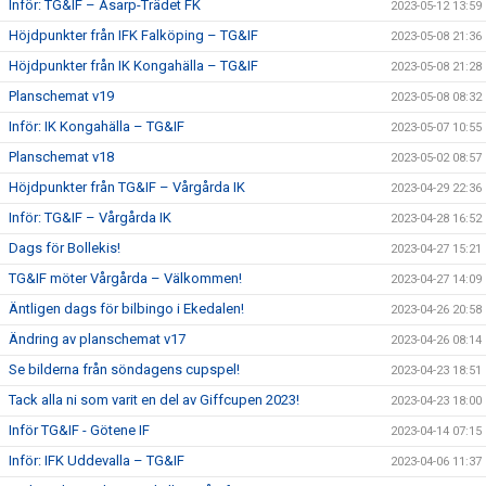
Inför: TG&IF – Åsarp-Trädet FK
2023-05-12 13:59
Höjdpunkter från IFK Falköping – TG&IF
2023-05-08 21:36
Höjdpunkter från IK Kongahälla – TG&IF
2023-05-08 21:28
Planschemat v19
2023-05-08 08:32
Inför: IK Kongahälla – TG&IF
2023-05-07 10:55
Planschemat v18
2023-05-02 08:57
Höjdpunkter från TG&IF – Vårgårda IK
2023-04-29 22:36
Inför: TG&IF – Vårgårda IK
2023-04-28 16:52
Dags för Bollekis!
2023-04-27 15:21
TG&IF möter Vårgårda – Välkommen!
2023-04-27 14:09
Äntligen dags för bilbingo i Ekedalen!
2023-04-26 20:58
Ändring av planschemat v17
2023-04-26 08:14
Se bilderna från söndagens cupspel!
2023-04-23 18:51
Tack alla ni som varit en del av Giffcupen 2023!
2023-04-23 18:00
Inför TG&IF - Götene IF
2023-04-14 07:15
Inför: IFK Uddevalla – TG&IF
2023-04-06 11:37