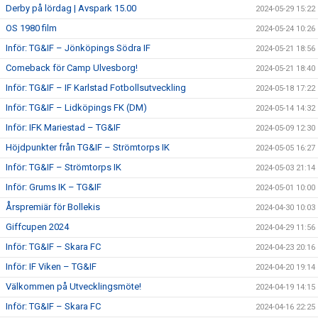
Derby på lördag | Avspark 15.00
2024-05-29 15:22
OS 1980 film
2024-05-24 10:26
Inför: TG&IF – Jönköpings Södra IF
2024-05-21 18:56
Comeback för Camp Ulvesborg!
2024-05-21 18:40
Inför: TG&IF – IF Karlstad Fotbollsutveckling
2024-05-18 17:22
Inför: TG&IF – Lidköpings FK (DM)
2024-05-14 14:32
Inför: IFK Mariestad – TG&IF
2024-05-09 12:30
Höjdpunkter från TG&IF – Strömtorps IK
2024-05-05 16:27
Inför: TG&IF – Strömtorps IK
2024-05-03 21:14
Inför: Grums IK – TG&IF
2024-05-01 10:00
Årspremiär för Bollekis
2024-04-30 10:03
Giffcupen 2024
2024-04-29 11:56
Inför: TG&IF – Skara FC
2024-04-23 20:16
Inför: IF Viken – TG&IF
2024-04-20 19:14
Välkommen på Utvecklingsmöte!
2024-04-19 14:15
Inför: TG&IF – Skara FC
2024-04-16 22:25