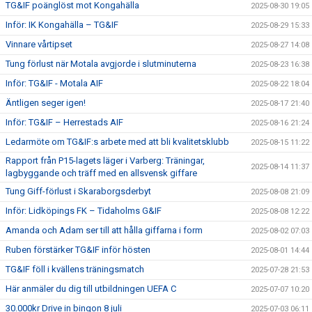
TG&IF poänglöst mot Kongahälla
2025-08-30 19:05
Inför: IK Kongahälla – TG&IF
2025-08-29 15:33
Vinnare vårtipset
2025-08-27 14:08
Tung förlust när Motala avgjorde i slutminuterna
2025-08-23 16:38
Inför: TG&IF - Motala AIF
2025-08-22 18:04
Äntligen seger igen!
2025-08-17 21:40
Inför: TG&IF – Herrestads AIF
2025-08-16 21:24
Ledarmöte om TG&IF:s arbete med att bli kvalitetsklubb
2025-08-15 11:22
Rapport från P15-lagets läger i Varberg: Träningar,
2025-08-14 11:37
lagbyggande och träff med en allsvensk giffare
Tung Giff-förlust i Skaraborgsderbyt
2025-08-08 21:09
Inför: Lidköpings FK – Tidaholms G&IF
2025-08-08 12:22
Amanda och Adam ser till att hålla giffarna i form
2025-08-02 07:03
Ruben förstärker TG&IF inför hösten
2025-08-01 14:44
TG&IF föll i kvällens träningsmatch
2025-07-28 21:53
Här anmäler du dig till utbildningen UEFA C
2025-07-07 10:20
30.000kr Drive in bingon 8 juli
2025-07-03 06:11