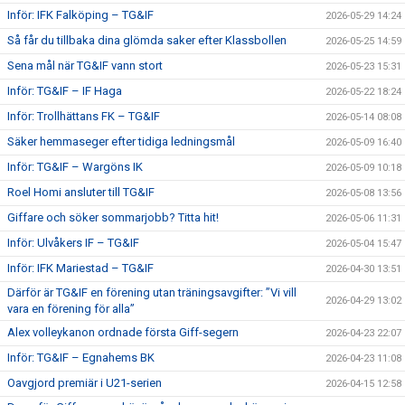
Inför: IFK Falköping – TG&IF
2026-05-29 14:24
Så får du tillbaka dina glömda saker efter Klassbollen
2026-05-25 14:59
Sena mål när TG&IF vann stort
2026-05-23 15:31
Inför: TG&IF – IF Haga
2026-05-22 18:24
Inför: Trollhättans FK – TG&IF
2026-05-14 08:08
Säker hemmaseger efter tidiga ledningsmål
2026-05-09 16:40
Inför: TG&IF – Wargöns IK
2026-05-09 10:18
Roel Homi ansluter till TG&IF
2026-05-08 13:56
Giffare och söker sommarjobb? Titta hit!
2026-05-06 11:31
Inför: Ulvåkers IF – TG&IF
2026-05-04 15:47
Inför: IFK Mariestad – TG&IF
2026-04-30 13:51
Därför är TG&IF en förening utan träningsavgifter: ”Vi vill
2026-04-29 13:02
vara en förening för alla”
Alex volleykanon ordnade första Giff-segern
2026-04-23 22:07
Inför: TG&IF – Egnahems BK
2026-04-23 11:08
Oavgjord premiär i U21-serien
2026-04-15 12:58