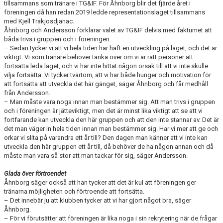
tillsammans som tränare i TG&IF. För Åhnborg blir det fjärde året i
föreningen då han redan 2019 ledde representationslaget tillsammans
med Kjell Trakjosdjanac.
Åhnborg och Andersson förklarar valet av TG&IF delvis med faktumet att
båda trivs i gruppen och i föreningen.
– Sedan tycker vi att vi hela tiden har haft en utveckling på laget, och det är
viktigt. Vi som tränare behöver tänka över om vi är rätt personer att
fortsätta leda laget, och vi har inte hittat någon orsak till att vi inte skulle
vilja fortsätta. Vi tycker tvärtom, att vi har både hunger och motivation för
att fortsätta att utveckla det här gänget, säger Åhnborg och får medhåll
från Andersson.
– Man måste vara noga innan man bestämmer sig. Att man trivs i gruppen
och i föreningen är jätteviktigt, men det är minst lika viktigt att se att vi
fortfarande kan utveckla den här gruppen och att den inte stannar av. Det är
det man väger in hela tiden innan man bestämmer sig. Har vi mer att ge och
orkar vi slita på varandra ett år till? Den dagen man känner att vi inte kan
utveckla den här gruppen ett år till, då behöver de ha någon annan och då
måste man vara så stor att man tackar för sig, säger Andersson.
Glada över förtroendet
Åhnborg säger också att han tycker att det är kul att föreningen ger
tränarna möjligheten och förtroende att fortsätta.
– Det innebär ju att klubben tycker att vi har gjort något bra, säger
Åhnborg.
– För vi förutsätter att föreningen är lika noga i sin rekrytering när de frågar