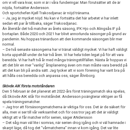
om vi vill vara kvar, som vi är i våra funderingar. Man förutsätter att de är
nöjda, fortsätter Andersson.
Och sportchefen Kjell Trakosdjanac är nöjd tränarna.
– Ja, jag är mycket nöjd. Nu kan vi fortsätta det här arbetet vi har inlett
sedan ett par år tillbaka, säger Trakosdjanac.
Än återstår det två matcher av årets säsong, IFK Hjo och Alingsås IF på
bortaplan. Både 2020 och 2021 har blivit annorlunda säsonger på grund av
pandemin. Nu hoppas tränarduon att den kommande säsongen blir mer
normal.
– De två senaste säsongerna har vi tränat väldigt mycket. Vi har haft väldigt
korta uppehåll under de här två åren. Vi har hela tiden legat på för att vara
beredda. Vi har haft två år med många träningstillfällen. Nästa år hoppas vi
att det blir en mer ”vanlig” årsplanering även om man måste vara beredd på
att det kan bli på andra sätt. Jag tycker att vi som förening har varit bra på
att hålla oss beredda och anpassa oss, säger Åhnborg.
Skövde AIK första motståndaren
Den 5 februari är det planerat att 2022-års först träningsmatch ska spelas,
då Skövde AIK står för motståndet. Andersson poängterar viktgen av få
spela träningsmatcher.
– Jag tror att försäsongsmatcherna är viktiga för oss. Det är de säkert för
alla, men vi ser till vår verksamhet och för oss tror jag att det är väldigt
viktigt att vi får matcher inför serien, säger ANdersson
– Det såg man väl lite i somras, när serien drog igång och vi väl hamnade i
skarpt läge, då tog det ”vårmatcherna” innan vi kom igång. Det var lite