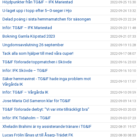
Höjdpunkter från TG&IF – IFK Mariestad
2022-09-25 15:30
U-laget upp i topp efter 5–0-seger i Hjo
2022-09-24 13:32
Delad poäng i sista hemmamatchen för säsongen
2022-09-23 22:24
Inför: TG&IF – IFK Mariestad
2022-09-23 11:48
Bokning Gamla Köpstad 2023
2022-09-21 07:33
Ungdomsavslutning 26 september
2022-09-19 15:28
Tack alla som hjälper till med våra cuper!
2022-09-17 08:07
TG&IF förlorade toppmatchen i Skövde
2022-09-16 23:03
Inför: IFK Skövde – TG&IF
2022-09-16 10:10
Säker hemmavinst - TG&IF hade inga problem mot
2022-09-10 17:07
Vårgårda IK
Inför: TG&IF – Vårgårda IK
2022-09-10 09:59
Jose Maria Cid Sameron klar för TG&IF
2022-09-09 14:13
TG&IF förlorade derbyt: ”Vi var inte tillräckligt bra”
2022-09-03 20:03
Inför: IFK Tidaholm – TG&IF
2022-09-03 07:23
Xheladin Brahimi är ny assisterande tränare i TG&IF
2022-08-31 19:57
Lucas Frölin lånas ut till Åsarp-Trädet FK
2022-08-30 08:33