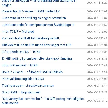
Dags för Giffcupen – här är våra lag som ska kämpa i
2026-04-14 18:20
helgen
Premiär för U21-serien – TG&IF möter LFK
2026-04-14 11:07
Juniorerna krigade till sig en seger i premiären
2026-04-11 18:07
Juniorerna redo för seriepremiär mot Åtvidabergs FF
2026-04-10 16:57
Inför: TG&IF – Mellerud
2026-04-10 13:09
Kom och hjälp till att få Ulvesborg vårfint!
2026-04-06 20:42
Giff vidare till nästa DM-runda efter seger mot ESK
2026-04-06 20:34
Inför: Ekedalens SK – TG&IF
2026-04-05 15:34
En Giff-poäng i premiären efter stark upphämtning
2026-04-03 18:35
Inför: IK Gauthiod – TG&IF
2026-04-03 10:49
Boka in 28 april – då börjar TG&IF:s Bollekis
2026-03-27 16:14
Provkväll föreningskläder 24/3
2026-03-23 14:03
Träningsseger mot seriekonkurrenten
2026-03-21 16:47
Stöd TG&IF – köp vårtipset!
2026-03-13 15:22
”Det var mycket som var bra” – En Giff-poäng i Vinterligans
2026-02-28 19:16
sista match