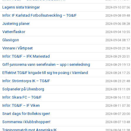
Lagens sista träningar
2024-09-10 07:56
Inför: IF Karlstad Fotbollsutveckling – TG&IF
2024-09-08 09:48
Justering planer
2024-09-06 08:28
Vattenflaskor
2024-09-04 10:55
Glasögon
2024-09-04 08:17
Vinnare i Vårtipset
2024-09-03 21:34
Inför: TG&IF – IFK Mariestad
2024-08-29 20:51
Giff-juniorerna vann seriefinalen – upp i serieledning
2024-08-29 19:13
Effektivt TG&IF krigade till sig tre poäng i Värmland
2024-08-24 17:25
Inför: Strömtorps IK – TG&IF
2024-08-23 21:48
Solpaneler på Ulvesborg
2024-08-19 11:09
Inför: Skara FC – TG&IF
2024-08-16 11:52
Inför: TG&IF – IF Viken
2024-08-11 07:30
Snart dags för Bollekis igen!
2024-08-07 20:00
Sommarrea i klubbshoppen!
2024-08-07 13:48
Träningsmatch mot Assyriska IK
2024-08-04 11:38