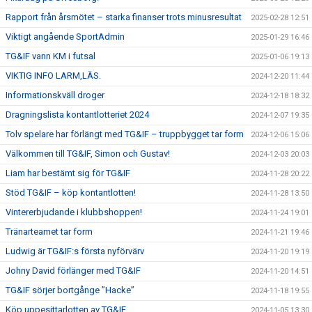
Rapport från årsmötet – starka finanser trots minusresultat
2025-02-28 12:51
Viktigt angående SportAdmin
2025-01-29 16:46
TG&IF vann KM i futsal
2025-01-06 19:13
VIKTIG INFO LARM,LÄS.
2024-12-20 11:44
Informationskväll droger
2024-12-18 18:32
Dragningslista kontantlotteriet 2024
2024-12-07 19:35
Tolv spelare har förlängt med TG&IF – truppbygget tar form
2024-12-06 15:06
Välkommen till TG&IF, Simon och Gustav!
2024-12-03 20:03
Liam har bestämt sig för TG&IF
2024-11-28 20:22
Stöd TG&IF – köp kontantlotten!
2024-11-28 13:50
Vintererbjudande i klubbshoppen!
2024-11-24 19:01
Tränarteamet tar form
2024-11-21 19:46
Ludwig är TG&IF:s första nyförvärv
2024-11-20 19:19
Johny David förlänger med TG&IF
2024-11-20 14:51
TG&IF sörjer bortgånge ”Hacke”
2024-11-18 19:55
Köp uppesittarlotten av TG&IF
2024-11-05 13:30