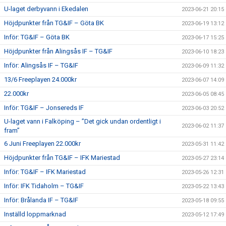
U-laget derbyvann i Ekedalen
2023-06-21 20:15
Höjdpunkter från TG&IF – Göta BK
2023-06-19 13:12
Inför: TG&IF – Göta BK
2023-06-17 15:25
Höjdpunkter från Alingsås IF – TG&IF
2023-06-10 18:23
Inför: Alingsås IF – TG&IF
2023-06-09 11:32
13/6 Freeplayen 24.000kr
2023-06-07 14:09
22.000kr
2023-06-05 08:45
Inför: TG&IF – Jonsereds IF
2023-06-03 20:52
U-laget vann i Falköping – ”Det gick undan ordentligt i
2023-06-02 11:37
fram”
6 Juni Freeplayen 22.000kr
2023-05-31 11:42
Höjdpunkter från TG&IF – IFK Mariestad
2023-05-27 23:14
Inför: TG&IF – IFK Mariestad
2023-05-26 12:31
Inför: IFK Tidaholm – TG&IF
2023-05-22 13:43
Inför: Brålanda IF – TG&IF
2023-05-18 09:55
Inställd loppmarknad
2023-05-12 17:49