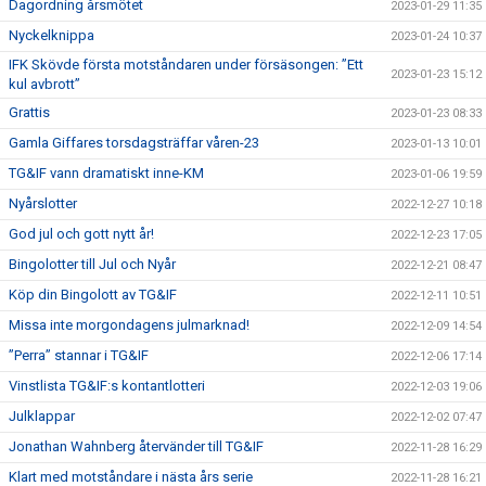
Dagordning årsmötet
2023-01-29 11:35
Nyckelknippa
2023-01-24 10:37
IFK Skövde första motståndaren under försäsongen: ”Ett
2023-01-23 15:12
kul avbrott”
Grattis
2023-01-23 08:33
Gamla Giffares torsdagsträffar våren-23
2023-01-13 10:01
TG&IF vann dramatiskt inne-KM
2023-01-06 19:59
Nyårslotter
2022-12-27 10:18
God jul och gott nytt år!
2022-12-23 17:05
Bingolotter till Jul och Nyår
2022-12-21 08:47
Köp din Bingolott av TG&IF
2022-12-11 10:51
Missa inte morgondagens julmarknad!
2022-12-09 14:54
”Perra” stannar i TG&IF
2022-12-06 17:14
Vinstlista TG&IF:s kontantlotteri
2022-12-03 19:06
Julklappar
2022-12-02 07:47
Jonathan Wahnberg återvänder till TG&IF
2022-11-28 16:29
Klart med motståndare i nästa års serie
2022-11-28 16:21