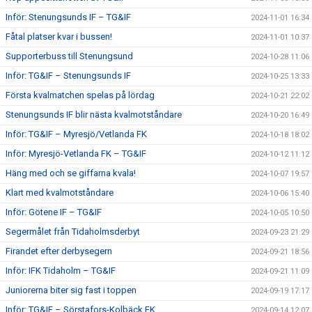
Inför: Stenungsunds IF – TG&IF
2024-11-01 16:34
Fåtal platser kvar i bussen!
2024-11-01 10:37
Supporterbuss till Stenungsund
2024-10-28 11:06
Inför: TG&IF – Stenungsunds IF
2024-10-25 13:33
Första kvalmatchen spelas på lördag
2024-10-21 22:02
Stenungsunds IF blir nästa kvalmotståndare
2024-10-20 16:49
Inför: TG&IF – Myresjö/Vetlanda FK
2024-10-18 18:02
Inför: Myresjö-Vetlanda FK – TG&IF
2024-10-12 11:12
Häng med och se giffarna kvala!
2024-10-07 19:57
Klart med kvalmotståndare
2024-10-06 15:40
Inför: Götene IF – TG&IF
2024-10-05 10:50
Segermålet från Tidaholmsderbyt
2024-09-23 21:29
Firandet efter derbysegern
2024-09-21 18:56
Inför: IFK Tidaholm – TG&IF
2024-09-21 11:09
Juniorerna biter sig fast i toppen
2024-09-19 17:17
Inför: TG&IF – Sörstafors-Kolbäck FK
2024-09-14 12:07