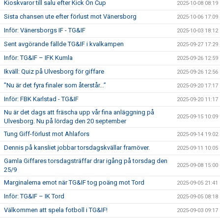
Kioskvaror till salu efter Kick On Cup
2025-10-08 08:19
Sista chansen ute efter förlust mot Vänersborg
2025-10-06 17:09
Inför: Vänersborgs IF - TG&IF
2025-10-03 18:12
Sent avgörande fällde TG&IF i kvalkampen
2025-09-27 17:29
Inför: TG&IF – IFK Kumla
2025-09-26 12:59
Ikväll: Quiz på Ulvesborg för giffare
2025-09-26 12:56
”Nu är det fyra finaler som återstår...”
2025-09-20 17:17
Inför: FBK Karlstad - TG&IF
2025-09-20 11:17
Nu är det dags att fräscha upp vår fina anläggning på
2025-09-15 10:09
Ulvesborg. Nu på lördag den 20 september
Tung Giff-förlust mot Ahlafors
2025-09-14 19:02
Dennis på kansliet jobbar torsdagskvällar framöver.
2025-09-11 10:05
Gamla Giffares torsdagsträffar drar igång på torsdag den
2025-09-08 15:00
25/9
Marginalerna emot när TG&IF tog poäng mot Tord
2025-09-05 21:41
Inför: TG&IF – IK Tord
2025-09-05 08:18
Välkommen att spela fotboll i TG&IF!
2025-09-03 09:17