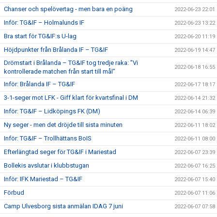
Chanser och spelövertag - men bara en poäng
2022-06-23 22:01
Inför: TG&IF – Holmalunds IF
2022-06-23 13:22
Bra start för TG&IF:s U-lag
2022-06-20 11:19
Höjdpunkter från Brålanda IF – TG&IF
2022-06-19 14:47
Drömstart i Brålanda – TG&IF tog tredje raka: ”Vi
2022-06-18 16:55
kontrollerade matchen från start till mål”
Inför: Brålanda IF – TG&IF
2022-06-17 18:17
3-1-seger mot LFK - Giff klart för kvartsfinal i DM
2022-06-14 21:32
Inför: TG&IF – Lidköpings FK (DM)
2022-06-14 06:39
Ny seger - men det dröjde till sista minuten
2022-06-11 18:02
Inför: TG&IF – Trollhättans BoIS
2022-06-11 08:00
Efterlängtad seger för TG&IF i Mariestad
2022-06-07 23:39
Bollekis avslutar i klubbstugan
2022-06-07 16:25
Inför: IFK Mariestad – TG&IF
2022-06-07 15:40
Förbud
2022-06-07 11:06
Camp Ulvesborg sista anmälan IDAG 7 juni
2022-06-07 07:58