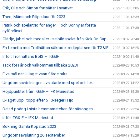
Erik, Olle och Simon fortsätter i svartvitt
2022-11-08 07:05
Theo, Måns och Filip klara för 2023
2022-11-06 13:39
Patrik och spelartrio förlänger – och Sonny är första
2022-11-04 17:30
nyförvärvet
Glädje, jubel och medaljer - se bildspelet från Kick On Cup
2022-10-02 20:48
En femetta mot Trollhättan säkrade tredjeplatsen för TG&IF
2022-10-02 18:25
Inför: Trollhättans BoIS – TG&IF
2022-10-02 11:40
Tack för i år och välkommen tillbaka 2023!
2022-09-28 10:53
Elva mål när U-laget vann fjärde raka
2022-09-27 14:28
Ungdomsavdelningen avslutade med spel och lek
2022-09-27 14:22
Höjdpunkter från TG&IF – IFK Mariestad
2022-09-25 15:30
U-laget upp i topp efter 5–0-seger i Hjo
2022-09-24 13:32
Delad poäng i sista hemmamatchen för säsongen
2022-09-23 22:24
Inför: TG&IF – IFK Mariestad
2022-09-23 11:48
Bokning Gamla Köpstad 2023
2022-09-21 07:33
Ungdomsavslutning 26 september
2022-09-19 15:28