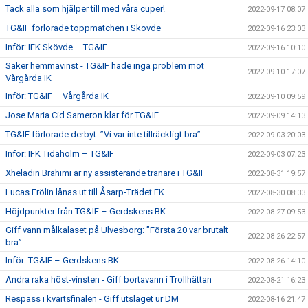
Tack alla som hjälper till med våra cuper!
2022-09-17 08:07
TG&IF förlorade toppmatchen i Skövde
2022-09-16 23:03
Inför: IFK Skövde – TG&IF
2022-09-16 10:10
Säker hemmavinst - TG&IF hade inga problem mot
2022-09-10 17:07
Vårgårda IK
Inför: TG&IF – Vårgårda IK
2022-09-10 09:59
Jose Maria Cid Sameron klar för TG&IF
2022-09-09 14:13
TG&IF förlorade derbyt: ”Vi var inte tillräckligt bra”
2022-09-03 20:03
Inför: IFK Tidaholm – TG&IF
2022-09-03 07:23
Xheladin Brahimi är ny assisterande tränare i TG&IF
2022-08-31 19:57
Lucas Frölin lånas ut till Åsarp-Trädet FK
2022-08-30 08:33
Höjdpunkter från TG&IF – Gerdskens BK
2022-08-27 09:53
Giff vann målkalaset på Ulvesborg: ”Första 20 var brutalt
2022-08-26 22:57
bra”
Inför: TG&IF – Gerdskens BK
2022-08-26 14:10
Andra raka höst-vinsten - Giff bortavann i Trollhättan
2022-08-21 16:23
Respass i kvartsfinalen - Giff utslaget ur DM
2022-08-16 21:47