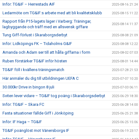
Inför: TG&IF – Herrestads AIF
2025-08-16 21:24
Ledarmöte om TG&IF:s arbete med att bli kvalitetsklubb
2025-08-15 11:22
Rapport från P15-lagets läger i Varberg: Träningar,
2025-08-14 11:37
lagbyggande och träff med en allsvensk giffare
Tung Giff-förlust i Skaraborgsderbyt
2025-08-08 21:09
Inför: Lidköpings FK – Tidaholms G&IF
2025-08-08 12:22
Amanda och Adam ser till att hålla giffarna i form
2025-08-02 07:03
Ruben förstärker TG&IF inför hösten
2025-08-01 14:44
TG&IF föll i kvällens träningsmatch
2025-07-28 21:53
Här anmäler du dig till utbildningen UEFA C
2025-07-07 10:20
30.000kr Drive in bingon 8 juli
2025-07-03 06:11
Sviten lever vidare – TG&IF tog poäng i Skaraborgsderbyt
2025-06-29 18:30
Inför: TG&IF – Skara FC
2025-06-28 14:00
Fasta situationer fällde Giff i Jönköping
2025-06-25 21:38
Inför: IF Haga – TG&IF
2025-06-25 15:06
TG&IF poänglöst mot Vänersborgs IF
2025-06-19 23:17