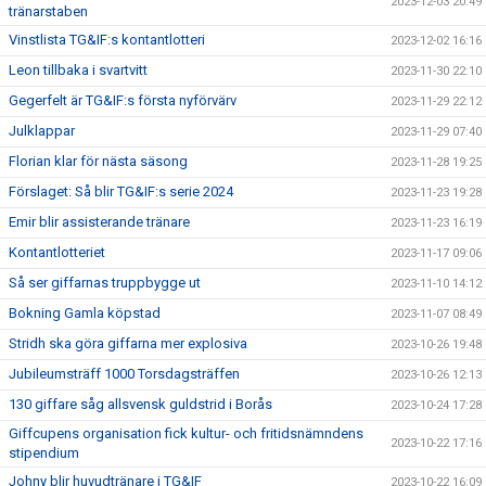
2023-12-03 20:49
tränarstaben
Vinstlista TG&IF:s kontantlotteri
2023-12-02 16:16
Leon tillbaka i svartvitt
2023-11-30 22:10
Gegerfelt är TG&IF:s första nyförvärv
2023-11-29 22:12
Julklappar
2023-11-29 07:40
Florian klar för nästa säsong
2023-11-28 19:25
Förslaget: Så blir TG&IF:s serie 2024
2023-11-23 19:28
Emir blir assisterande tränare
2023-11-23 16:19
Kontantlotteriet
2023-11-17 09:06
Så ser giffarnas truppbygge ut
2023-11-10 14:12
Bokning Gamla köpstad
2023-11-07 08:49
Stridh ska göra giffarna mer explosiva
2023-10-26 19:48
Jubileumsträff 1000 Torsdagsträffen
2023-10-26 12:13
130 giffare såg allsvensk guldstrid i Borås
2023-10-24 17:28
Giffcupens organisation fick kultur- och fritidsnämndens
2023-10-22 17:16
stipendium
Johny blir huvudtränare i TG&IF
2023-10-22 16:09