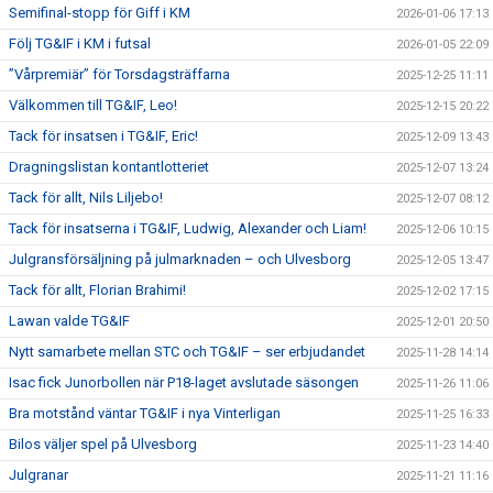
Semifinal-stopp för Giff i KM
2026-01-06 17:13
Följ TG&IF i KM i futsal
2026-01-05 22:09
”Vårpremiär” för Torsdagsträffarna
2025-12-25 11:11
Välkommen till TG&IF, Leo!
2025-12-15 20:22
Tack för insatsen i TG&IF, Eric!
2025-12-09 13:43
Dragningslistan kontantlotteriet
2025-12-07 13:24
Tack för allt, Nils Liljebo!
2025-12-07 08:12
Tack för insatserna i TG&IF, Ludwig, Alexander och Liam!
2025-12-06 10:15
Julgransförsäljning på julmarknaden – och Ulvesborg
2025-12-05 13:47
Tack för allt, Florian Brahimi!
2025-12-02 17:15
Lawan valde TG&IF
2025-12-01 20:50
Nytt samarbete mellan STC och TG&IF – ser erbjudandet
2025-11-28 14:14
Isac fick Junorbollen när P18-laget avslutade säsongen
2025-11-26 11:06
Bra motstånd väntar TG&IF i nya Vinterligan
2025-11-25 16:33
Bilos väljer spel på Ulvesborg
2025-11-23 14:40
Julgranar
2025-11-21 11:16