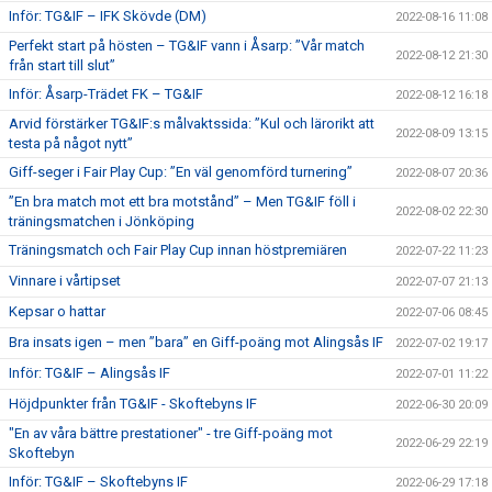
Inför: TG&IF – IFK Skövde (DM)
2022-08-16 11:08
Perfekt start på hösten – TG&IF vann i Åsarp: ”Vår match
2022-08-12 21:30
från start till slut”
Inför: Åsarp-Trädet FK – TG&IF
2022-08-12 16:18
Arvid förstärker TG&IF:s målvaktssida: ”Kul och lärorikt att
2022-08-09 13:15
testa på något nytt”
Giff-seger i Fair Play Cup: ”En väl genomförd turnering”
2022-08-07 20:36
”En bra match mot ett bra motstånd” – Men TG&IF föll i
2022-08-02 22:30
träningsmatchen i Jönköping
Träningsmatch och Fair Play Cup innan höstpremiären
2022-07-22 11:23
Vinnare i vårtipset
2022-07-07 21:13
Kepsar o hattar
2022-07-06 08:45
Bra insats igen – men ”bara” en Giff-poäng mot Alingsås IF
2022-07-02 19:17
Inför: TG&IF – Alingsås IF
2022-07-01 11:22
Höjdpunkter från TG&IF - Skoftebyns IF
2022-06-30 20:09
"En av våra bättre prestationer" - tre Giff-poäng mot
2022-06-29 22:19
Skoftebyn
Inför: TG&IF – Skoftebyns IF
2022-06-29 17:18