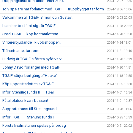
Dragningslista kontantlotteriet 2024
2024-12-07 19:35
Tolv spelare har förlängt med TG&IF – truppbygget tar form
2024-12-06 15:06
Välkommen till TG&IF, Simon och Gustav!
2024-12-03 20:03
Liam har bestämt sig för TG&IF
2024-11-28 20:22
Stöd TG&IF – köp kontantlotten!
2024-11-28 13:50
Vintererbjudande i klubbshoppen!
2024-11-24 19:01
Tränarteamet tar form
2024-11-21 19:46
Ludwig är TG&IF:s första nyförvärv
2024-11-20 19:19
Johny David förlänger med TG&IF
2024-11-20 14:51
TG&IF sörjer bortgånge ”Hacke”
2024-11-18 19:55
Köp uppesittarlotten av TG&IF
2024-11-05 13:30
Inför: Stenungsunds IF – TG&IF
2024-11-01 16:34
Fåtal platser kvar i bussen!
2024-11-01 10:37
Supporterbuss till Stenungsund
2024-10-28 11:06
Inför: TG&IF – Stenungsunds IF
2024-10-25 13:33
Första kvalmatchen spelas på lördag
2024-10-21 22:02