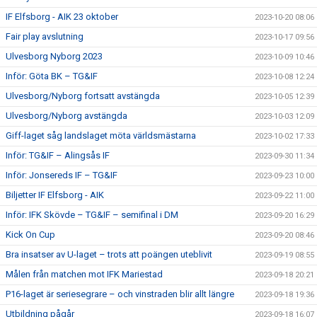
IF Elfsborg - AIK 23 oktober
2023-10-20 08:06
Fair play avslutning
2023-10-17 09:56
Ulvesborg Nyborg 2023
2023-10-09 10:46
Inför: Göta BK – TG&IF
2023-10-08 12:24
Ulvesborg/Nyborg fortsatt avstängda
2023-10-05 12:39
Ulvesborg/Nyborg avstängda
2023-10-03 12:09
Giff-laget såg landslaget möta världsmästarna
2023-10-02 17:33
Inför: TG&IF – Alingsås IF
2023-09-30 11:34
Inför: Jonsereds IF – TG&IF
2023-09-23 10:00
Biljetter IF Elfsborg - AIK
2023-09-22 11:00
Inför: IFK Skövde – TG&IF – semifinal i DM
2023-09-20 16:29
Kick On Cup
2023-09-20 08:46
Bra insatser av U-laget – trots att poängen uteblivit
2023-09-19 08:55
Målen från matchen mot IFK Mariestad
2023-09-18 20:21
P16-laget är seriesegrare – och vinstraden blir allt längre
2023-09-18 19:36
Utbildning pågår
2023-09-18 16:07