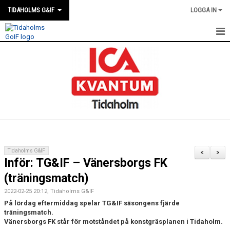
TIDAHOLMS G&IF
LOGGA IN
HEM
FÖRENINGSKALENDERN
NYHETER
KLUBBSTUGAN
KONTAKT
Tidaholms G&IF
<
>
Inför: TG&IF – Vänersborgs FK
FÖRENINGEN
(träningsmatch)
SOUVENIRER
2022-02-25 20:12, Tidaholms G&IF
På lördag eftermiddag spelar TG&IF säsongens fjärde
GAMLA GIFFS TORSDAGSTRÄFFAR
träningsmatch.
Vänersborgs FK står för motståndet på konstgräsplanen i Tidaholm.
MATCHER