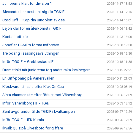
Juniorerna klart för division 1
2025-11-17 18:53
Alexander har bestämt sig för TG&IF
2025-11-14 17:15
Stöd Giff – Köp din Bingolott av oss!
2025-11-14 16:01
Lejon klar för en återkomst i TG&IF
2025-11-06 18:42
Kontantlotteriet
2025-11-03 13:00
Josef är TG&IF:s första nyförvärv
2025-10-30 19:30
Tre poäng i säsongsavslutningen
2025-10-18 16:30
Inför: TG&IF – Grebbestads IF
2025-10-18 11:38
Dramatiskt när juniorerna tog andra raka kvalsegern
2025-10-15 22:21
En Giff-poäng på Vänersvallen
2025-10-11 21:03
Kioskvaror till salu efter Kick On Cup
2025-10-08 08:19
Sista chansen ute efter förlust mot Vänersborg
2025-10-06 17:09
Inför: Vänersborgs IF - TG&IF
2025-10-03 18:12
Sent avgörande fällde TG&IF i kvalkampen
2025-09-27 17:29
Inför: TG&IF – IFK Kumla
2025-09-26 12:59
Ikväll: Quiz på Ulvesborg för giffare
2025-09-26 12:56