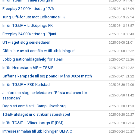
Inför: TG&IF – Vänersborgs IF
2025-06-19 14:47
Freeplay 24.000kr tisdag 17/6
2025-06-16 18:09
Tung Giff-förlust mot Lidköpings FK
2025-06-13 22:14
Inför: TG&IF – Lidköpings FK
2025-06-13 13:57
Freeplay 24.000kr tisdag 17juni
2025-06-13 09:43
U17-laget slog serieledaren
2025-06-08 21:01
Glöm inte av att anmäla er till utbildningen!
2025-06-08 16:32
Jobbig nationaldagshelg för TG&IF
2025-06-07 22:26
Inför: Herrestads AIF – TG&IF
2025-06-07 12:32
Giffarna kämpade till sig poäng i Måns 300:e match
2025-06-01 21:22
Inför: TG&IF – FBK Karlstad
2025-05-30 17:00
Juniorerna slog serieledaren: ”Bästa matchen för
2025-05-30 11:42
säsongen”
Dags att anmäla till Camp Ulvesborg!
2025-05-30 11:23
TG&IF utslaget ur distriksmästerskapet
2025-05-28 22:27
Inför: TG&IF – Vänersborgs IF (DM)
2025-05-28 17:54
Intresseanmälan till utbildningen UEFA C
2025-05-24 20:27