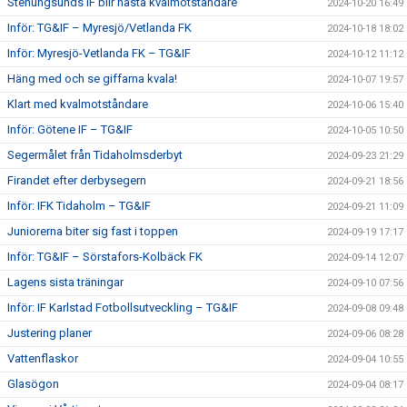
Stenungsunds IF blir nästa kvalmotståndare
2024-10-20 16:49
Inför: TG&IF – Myresjö/Vetlanda FK
2024-10-18 18:02
Inför: Myresjö-Vetlanda FK – TG&IF
2024-10-12 11:12
Häng med och se giffarna kvala!
2024-10-07 19:57
Klart med kvalmotståndare
2024-10-06 15:40
Inför: Götene IF – TG&IF
2024-10-05 10:50
Segermålet från Tidaholmsderbyt
2024-09-23 21:29
Firandet efter derbysegern
2024-09-21 18:56
Inför: IFK Tidaholm – TG&IF
2024-09-21 11:09
Juniorerna biter sig fast i toppen
2024-09-19 17:17
Inför: TG&IF – Sörstafors-Kolbäck FK
2024-09-14 12:07
Lagens sista träningar
2024-09-10 07:56
Inför: IF Karlstad Fotbollsutveckling – TG&IF
2024-09-08 09:48
Justering planer
2024-09-06 08:28
Vattenflaskor
2024-09-04 10:55
Glasögon
2024-09-04 08:17