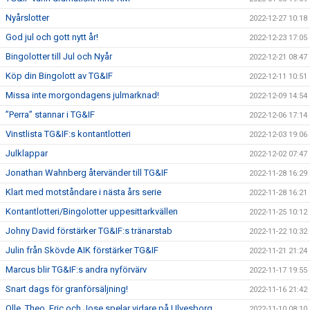
Nyårslotter
2022-12-27 10:18
God jul och gott nytt år!
2022-12-23 17:05
Bingolotter till Jul och Nyår
2022-12-21 08:47
Köp din Bingolott av TG&IF
2022-12-11 10:51
Missa inte morgondagens julmarknad!
2022-12-09 14:54
”Perra” stannar i TG&IF
2022-12-06 17:14
Vinstlista TG&IF:s kontantlotteri
2022-12-03 19:06
Julklappar
2022-12-02 07:47
Jonathan Wahnberg återvänder till TG&IF
2022-11-28 16:29
Klart med motståndare i nästa års serie
2022-11-28 16:21
Kontantlotteri/Bingolotter uppesittarkvällen
2022-11-25 10:12
Johny David förstärker TG&IF:s tränarstab
2022-11-22 10:32
Julin från Skövde AIK förstärker TG&IF
2022-11-21 21:24
Marcus blir TG&IF:s andra nyförvärv
2022-11-17 19:55
Snart dags för granförsäljning!
2022-11-16 21:42
Olle, Theo, Eric och Jose spelar vidare på Ulvesborg
2022-11-10 08:10