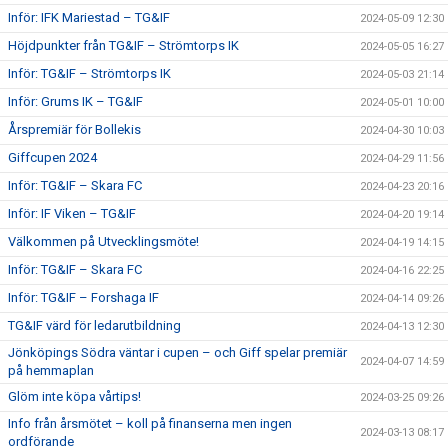
Inför: IFK Mariestad – TG&IF
2024-05-09 12:30
Höjdpunkter från TG&IF – Strömtorps IK
2024-05-05 16:27
Inför: TG&IF – Strömtorps IK
2024-05-03 21:14
Inför: Grums IK – TG&IF
2024-05-01 10:00
Årspremiär för Bollekis
2024-04-30 10:03
Giffcupen 2024
2024-04-29 11:56
Inför: TG&IF – Skara FC
2024-04-23 20:16
Inför: IF Viken – TG&IF
2024-04-20 19:14
Välkommen på Utvecklingsmöte!
2024-04-19 14:15
Inför: TG&IF – Skara FC
2024-04-16 22:25
Inför: TG&IF – Forshaga IF
2024-04-14 09:26
TG&IF värd för ledarutbildning
2024-04-13 12:30
Jönköpings Södra väntar i cupen – och Giff spelar premiär
2024-04-07 14:59
på hemmaplan
Glöm inte köpa vårtips!
2024-03-25 09:26
Info från årsmötet – koll på finanserna men ingen
2024-03-13 08:17
ordförande