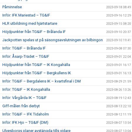
Påminnelse
2023-09-18 08:49
Inför: IFK Mariestad – TG&IF
2023-09-16 12:29
HLR utbildning med hjärtstartare
2023-09-15 08:20
Höjdpunkter från TG&IF – Brålanda IF
2023-09-10 20:37
Jackpotten spelas ut på säsongsavslutningen av bilbingon
2023-09-10 19:41
Inför: TG&IF – Brålanda IF
2023-09-08 07:30
Inför: Åsarp-Trädet – TG&IF
2023-09-01 22:04
Höjdpunkter från TG&IF – IK Kongahälla
2023-09-01 16:17
Höjdpunkter från TG&IF – Bergkullens IK
2023-09-01 16:13
Inför: TG&IF – Bergdalens IK – kvartsfinal i DM
2023-08-29 21:59
Inför: TG&IF – IK Kongahälla
2023-08-26 13:26
Inför: Vårgårda IK – TG&IF
2023-08-19 12:43
Giff-målen från derbyt
2023-08-13 22:10
Inför: TG&IF – IFK Tidaholm
2023-08-12 11:19
Inför: IFK Hjo – TG&IF (DM)
2023-08-07 13:54
Ulvesborgs planer avstängda tills vidare
2023-08-07 13:04