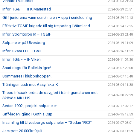
Vinnare i Vårtipset
2024-09-03 21:34
Inför: TG&IF – IFK Mariestad
2024-08-29 20:51
Giff-juniorerna vann seriefinalen – upp i serieledning
2024-08-29 19:13
Effektivt TG&IF krigade till sig tre poäng i Värmland
2024-08-24 17:25
Inför: Strömtorps IK – TG&IF
2024-08-23 21:48
Solpaneler på Ulvesborg
2024-08-19 11:09
Inför: Skara FC – TG&IF
2024-08-16 11:52
Inför: TG&IF – IF Viken
2024-08-11 07:30
Snart dags för Bollekis igen!
2024-08-07 20:00
Sommarrea i klubbshoppen!
2024-08-07 13:48
Träningsmatch mot Assyriska IK
2024-08-04 11:38
Theos frispark ordnade oavgjort i träningsmatchen mot
2024-07-30 22:29
Skövde AIK U19
Sedan 1902 , projekt solpaneler.
2024-07-17 07:17
Giff-lagen igång i Gothia Cup
2024-07-15 12:53
Insamling till Ulvesborgs solpaneler – ”Sedan 1902”
2024-07-07 08:01
Jackpott 20.000kr 9 juli
2024-07-03 11:59