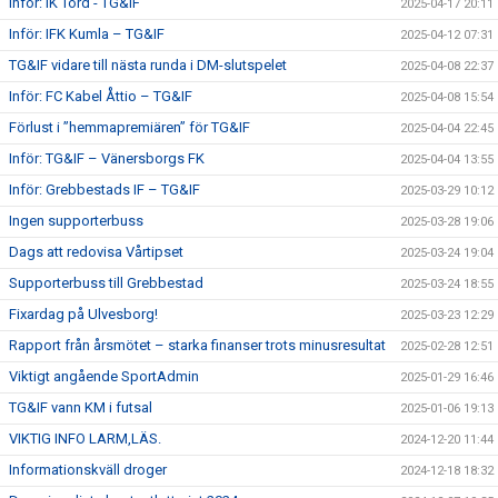
Inför: IK Tord - TG&IF
2025-04-17 20:11
Inför: IFK Kumla – TG&IF
2025-04-12 07:31
TG&IF vidare till nästa runda i DM-slutspelet
2025-04-08 22:37
Inför: FC Kabel Åttio – TG&IF
2025-04-08 15:54
Förlust i ”hemmapremiären” för TG&IF
2025-04-04 22:45
Inför: TG&IF – Vänersborgs FK
2025-04-04 13:55
Inför: Grebbestads IF – TG&IF
2025-03-29 10:12
Ingen supporterbuss
2025-03-28 19:06
Dags att redovisa Vårtipset
2025-03-24 19:04
Supporterbuss till Grebbestad
2025-03-24 18:55
Fixardag på Ulvesborg!
2025-03-23 12:29
Rapport från årsmötet – starka finanser trots minusresultat
2025-02-28 12:51
Viktigt angående SportAdmin
2025-01-29 16:46
TG&IF vann KM i futsal
2025-01-06 19:13
VIKTIG INFO LARM,LÄS.
2024-12-20 11:44
Informationskväll droger
2024-12-18 18:32