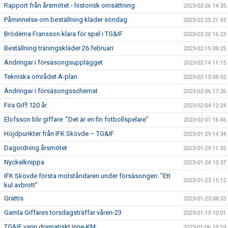
Rapport från årsmötet - historisk omsättning
2023-02-26 14:35
Påminnelse om beställning kläder söndag
2023-02-25 21:43
Bröderna Fransson klara för spel i TG&IF
2023-02-20 16:23
Beställning träningskläder 26 februari
2023-02-15 08:25
Ändringar i försäsongsupplägget
2023-02-14 11:15
Tekniska området A-plan
2023-02-13 08:55
Ändringar i försäsongsschemat
2023-02-06 17:26
Fira Giff 120 år
2023-02-04 12:24
Elofsson blir giffare: ”Det är en fin fotbollspelare”
2023-02-01 16:46
Höjdpunkter från IFK Skövde – TG&IF
2023-01-29 14:34
Dagordning årsmötet
2023-01-29 11:35
Nyckelknippa
2023-01-24 10:37
IFK Skövde första motståndaren under försäsongen: ”Ett
2023-01-23 15:12
kul avbrott”
Grattis
2023-01-23 08:33
Gamla Giffares torsdagsträffar våren-23
2023-01-13 10:01
TG&IF vann dramatiskt inne-KM
2023-01-06 19:59