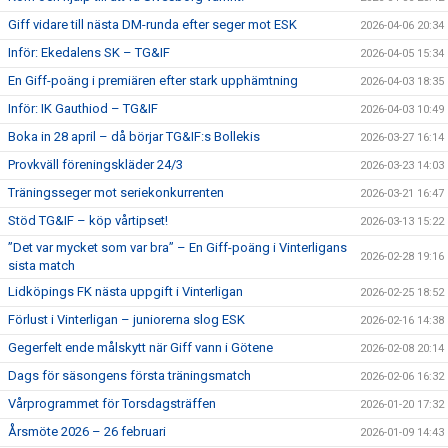
Giff vidare till nästa DM-runda efter seger mot ESK
2026-04-06 20:34
Inför: Ekedalens SK – TG&IF
2026-04-05 15:34
En Giff-poäng i premiären efter stark upphämtning
2026-04-03 18:35
Inför: IK Gauthiod – TG&IF
2026-04-03 10:49
Boka in 28 april – då börjar TG&IF:s Bollekis
2026-03-27 16:14
Provkväll föreningskläder 24/3
2026-03-23 14:03
Träningsseger mot seriekonkurrenten
2026-03-21 16:47
Stöd TG&IF – köp vårtipset!
2026-03-13 15:22
”Det var mycket som var bra” – En Giff-poäng i Vinterligans
2026-02-28 19:16
sista match
Lidköpings FK nästa uppgift i Vinterligan
2026-02-25 18:52
Förlust i Vinterligan – juniorerna slog ESK
2026-02-16 14:38
Gegerfelt ende målskytt när Giff vann i Götene
2026-02-08 20:14
Dags för säsongens första träningsmatch
2026-02-06 16:32
Vårprogrammet för Torsdagsträffen
2026-01-20 17:32
Årsmöte 2026 – 26 februari
2026-01-09 14:43