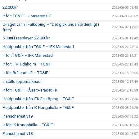
22.000kr
2023-06-05 08:45
Inför: TG&IF – Jonsereds IF
2023-06-03 20:52
U-laget vann i Falköping – ”Det gick undan ordentligt i
2023-06-02 11:37
fram”
6 Juni Freeplayen 22.000kr
2023-05-31 11:42
Höjdpunkter från TG&IF – IFK Mariestad
2023-05-27 23:14
Inför: TG&IF – IFK Mariestad
2023-05-26 12:31
Inför: IFK Tidaholm – TG&IF
2023-05-22 13:43
Inför: Brålanda IF – TG&IF
2023-05-18 09:55
Inställd loppmarknad
2023-05-12 17:49
Inför: TG&IF – Åsarp-Trädet FK
2023-05-12 13:59
Höjdpunkter från IFK Falköping – TG&IF
2023-05-08 21:36
Höjdpunkter från IK Kongahälla – TG&IF
2023-05-08 21:28
Planschemat v19
2023-05-08 08:32
Inför: IK Kongahälla – TG&IF
2023-05-07 10:55
Planschemat v18
2023-05-02 08:57