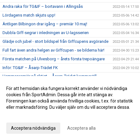
Andra raka för TG&IF – bortavann i Allingsås
2022-05-14 17:50
Lördagens match skjuts upp!
2022-05-06 14:42
Äntligen Bilbingon drar igång – premiär 10 maj!
2022-05-06 13:02
Dubbla Giff-segrar i inledningen av U-lagsserien
2022-05-04 16:34
Glädje och jubel - stort bildspel från Giffcupens avgörande
2022-05-01 21:34
Full fart även andra helgen av Giffcupen - se bilderna här!
2022-04-30 15:23
Första matchen på Ulvesborg – årets första trepoängare
2022-04-29 21:44
Inför: TG&IF – Åsarp-Trädet FK
2022-04-29 10:02
Hemmapremiär på riktigt – Åsarp-Trädet kommer till
2022-04-24 15:56
Ulvesborg
För att hemsidan ska fungera korrekt använder vi nödvändiga
Bilder från Giffcupens första helg
2022-04-24 15:50
cookies från SportAdmin. Dessa går inte att stänga av.
Inför: Alingsås IF – TG&IF
2022-04-22 13:27
Föreningen kan också använda frivilliga cookies, t.ex. för statistik
eller marknadsföring. Du väljer själv om du vill acceptera dessa.
Sent mål räddade en poäng i hemmapremiären
2022-04-15 16:08
Anpassa dina val
Inför: TG&IF – Brålanda IF
2022-04-15 11:09
Ny tid på hemmapremiären
2022-04-11 19:33
Acceptera nödvändiga
Acceptera alla
Höjdpunkter från premiären mot Holmalunds IF
2022-04-08 22:53