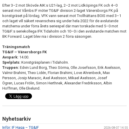
Efter 3–2 mot Skövde AIK:s U21-lag, 2–2 mot Lidköpings FK och 4–0
senast mot Våmbs IF möter TG&IF division 2-laget Vänersborgs FK på
CUPER ARBETSBESKRIVNING
konstgräset på lördag. VFK vann senast mot Trollhättans BOIS med 3–1
och laget vill säkert revanschera sig under hela 2022 för de avslutande
PLANSCHEMA
matcherna under förra årets seriespel där man torskade med 5–0 mot
TG&IF:s seriekollega IFK Tidaholm och 10–0 i den avslutande matchen mot
BK Forward. Laget blev nia i division 2 förra säsongen.
Träningsmatch
TG&IF – Vänersborgs FK
Avspark:
14.00.
Spelplats:
Konstgräsplanen i Tidaholm.
Truppen:
Edvin Lund Borg, Theo Sörma, Olle Josefsson, Erik Axelsson,
Valmir Brahimi, Theo Lidén, Florian Brahimi, Love Ahrenbeck, Max
Persson, Josip Maracic, Axel Axelsson, Mikael Axelsson, Josef
Ögren, Lucas Frölin, Simon Herthnek, Alexander Fredriksson, Albin
Hoffman, Olle Ekelund.
Nyhetsarkiv
Inför: IF Haga – TG&IF
2026-08-07 14:55