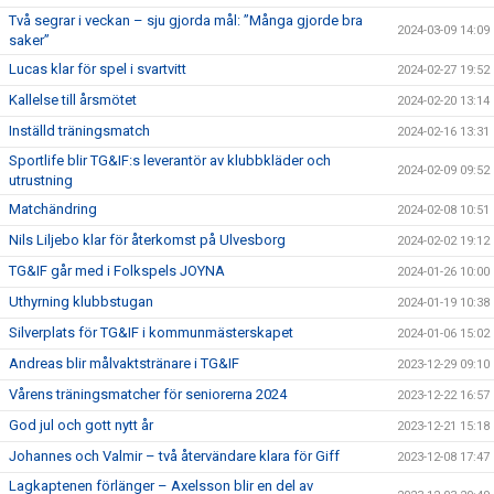
Två segrar i veckan – sju gjorda mål: ”Många gjorde bra
2024-03-09 14:09
saker”
Lucas klar för spel i svartvitt
2024-02-27 19:52
Kallelse till årsmötet
2024-02-20 13:14
Inställd träningsmatch
2024-02-16 13:31
Sportlife blir TG&IF:s leverantör av klubbkläder och
2024-02-09 09:52
utrustning
Matchändring
2024-02-08 10:51
Nils Liljebo klar för återkomst på Ulvesborg
2024-02-02 19:12
TG&IF går med i Folkspels JOYNA
2024-01-26 10:00
Uthyrning klubbstugan
2024-01-19 10:38
Silverplats för TG&IF i kommunmästerskapet
2024-01-06 15:02
Andreas blir målvaktstränare i TG&IF
2023-12-29 09:10
Vårens träningsmatcher för seniorerna 2024
2023-12-22 16:57
God jul och gott nytt år
2023-12-21 15:18
Johannes och Valmir – två återvändare klara för Giff
2023-12-08 17:47
Lagkaptenen förlänger – Axelsson blir en del av