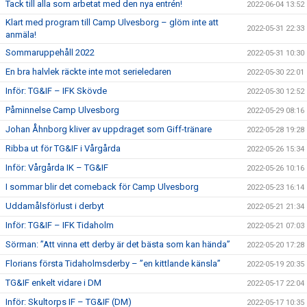
Tack till alla som arbetat med den nya entrén!
2022-06-04 13:52
Klart med program till Camp Ulvesborg – glöm inte att
2022-05-31 22:33
anmäla!
Sommaruppehåll 2022
2022-05-31 10:30
En bra halvlek räckte inte mot serieledaren
2022-05-30 22:01
Inför: TG&IF – IFK Skövde
2022-05-30 12:52
Påminnelse Camp Ulvesborg
2022-05-29 08:16
Johan Åhnborg kliver av uppdraget som Giff-tränare
2022-05-28 19:28
Ribba ut för TG&IF i Vårgårda
2022-05-26 15:34
Inför: Vårgårda IK – TG&IF
2022-05-26 10:16
I sommar blir det comeback för Camp Ulvesborg
2022-05-23 16:14
Uddamålsförlust i derbyt
2022-05-21 21:34
Inför: TG&IF – IFK Tidaholm
2022-05-21 07:03
Sörman: ”Att vinna ett derby är det bästa som kan hända”
2022-05-20 17:28
Florians första Tidaholmsderby – ”en kittlande känsla”
2022-05-19 20:35
TG&IF enkelt vidare i DM
2022-05-17 22:04
Inför: Skultorps IF – TG&IF (DM)
2022-05-17 10:35