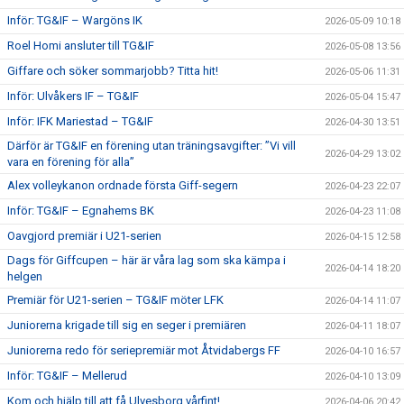
Inför: TG&IF – Wargöns IK
2026-05-09 10:18
Roel Homi ansluter till TG&IF
2026-05-08 13:56
Giffare och söker sommarjobb? Titta hit!
2026-05-06 11:31
Inför: Ulvåkers IF – TG&IF
2026-05-04 15:47
Inför: IFK Mariestad – TG&IF
2026-04-30 13:51
Därför är TG&IF en förening utan träningsavgifter: ”Vi vill
2026-04-29 13:02
vara en förening för alla”
Alex volleykanon ordnade första Giff-segern
2026-04-23 22:07
Inför: TG&IF – Egnahems BK
2026-04-23 11:08
Oavgjord premiär i U21-serien
2026-04-15 12:58
Dags för Giffcupen – här är våra lag som ska kämpa i
2026-04-14 18:20
helgen
Premiär för U21-serien – TG&IF möter LFK
2026-04-14 11:07
Juniorerna krigade till sig en seger i premiären
2026-04-11 18:07
Juniorerna redo för seriepremiär mot Åtvidabergs FF
2026-04-10 16:57
Inför: TG&IF – Mellerud
2026-04-10 13:09
Kom och hjälp till att få Ulvesborg vårfint!
2026-04-06 20:42