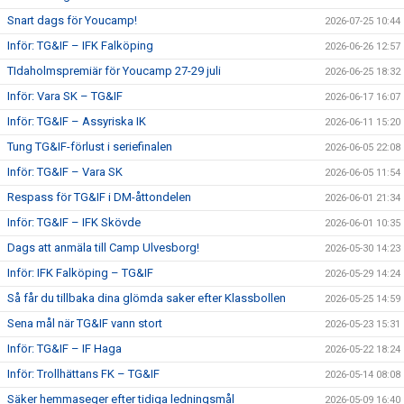
Snart dags för Youcamp!
2026-07-25 10:44
Inför: TG&IF – IFK Falköping
2026-06-26 12:57
TIdaholmspremiär för Youcamp 27-29 juli
2026-06-25 18:32
Inför: Vara SK – TG&IF
2026-06-17 16:07
Inför: TG&IF – Assyriska IK
2026-06-11 15:20
Tung TG&IF-förlust i seriefinalen
2026-06-05 22:08
Inför: TG&IF – Vara SK
2026-06-05 11:54
Respass för TG&IF i DM-åttondelen
2026-06-01 21:34
Inför: TG&IF – IFK Skövde
2026-06-01 10:35
Dags att anmäla till Camp Ulvesborg!
2026-05-30 14:23
Inför: IFK Falköping – TG&IF
2026-05-29 14:24
Så får du tillbaka dina glömda saker efter Klassbollen
2026-05-25 14:59
Sena mål när TG&IF vann stort
2026-05-23 15:31
Inför: TG&IF – IF Haga
2026-05-22 18:24
Inför: Trollhättans FK – TG&IF
2026-05-14 08:08
Säker hemmaseger efter tidiga ledningsmål
2026-05-09 16:40