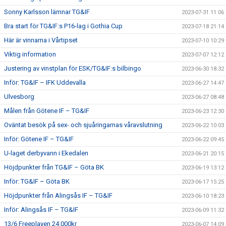
Sonny Karlsson lämnar TG&IF
2023-07-31 11:06
Bra start för TG&IF:s P16-lag i Gothia Cup
2023-07-18 21:14
Här är vinnarna i Vårtipset
2023-07-10 10:29
Viktig information
2023-07-07 12:12
Justering av vinstplan för ESK/TG&IF:s bilbingo
2023-06-30 18:32
Inför: TG&IF – IFK Uddevalla
2023-06-27 14:47
Ulvesborg
2023-06-27 08:48
Målen från Götene IF – TG&IF
2023-06-23 12:30
Oväntat besök på sex- och sjuåringarnas våravslutning
2023-06-22 10:03
Inför: Götene IF – TG&IF
2023-06-22 09:45
U-laget derbyvann i Ekedalen
2023-06-21 20:15
Höjdpunkter från TG&IF – Göta BK
2023-06-19 13:12
Inför: TG&IF – Göta BK
2023-06-17 15:25
Höjdpunkter från Alingsås IF – TG&IF
2023-06-10 18:23
Inför: Alingsås IF – TG&IF
2023-06-09 11:32
13/6 Freeplayen 24.000kr
2023-06-07 14:09