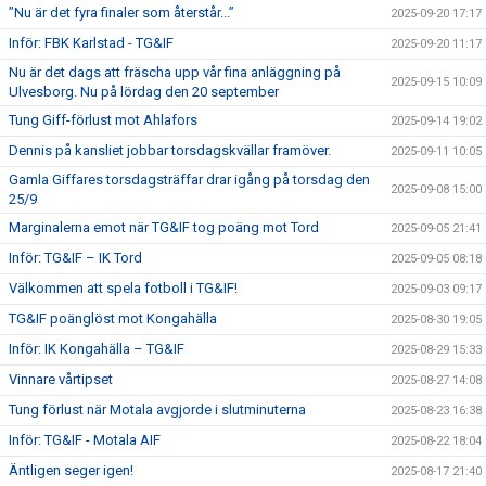
”Nu är det fyra finaler som återstår...”
2025-09-20 17:17
Inför: FBK Karlstad - TG&IF
2025-09-20 11:17
Nu är det dags att fräscha upp vår fina anläggning på
2025-09-15 10:09
Ulvesborg. Nu på lördag den 20 september
Tung Giff-förlust mot Ahlafors
2025-09-14 19:02
Dennis på kansliet jobbar torsdagskvällar framöver.
2025-09-11 10:05
Gamla Giffares torsdagsträffar drar igång på torsdag den
2025-09-08 15:00
25/9
Marginalerna emot när TG&IF tog poäng mot Tord
2025-09-05 21:41
Inför: TG&IF – IK Tord
2025-09-05 08:18
Välkommen att spela fotboll i TG&IF!
2025-09-03 09:17
TG&IF poänglöst mot Kongahälla
2025-08-30 19:05
Inför: IK Kongahälla – TG&IF
2025-08-29 15:33
Vinnare vårtipset
2025-08-27 14:08
Tung förlust när Motala avgjorde i slutminuterna
2025-08-23 16:38
Inför: TG&IF - Motala AIF
2025-08-22 18:04
Äntligen seger igen!
2025-08-17 21:40