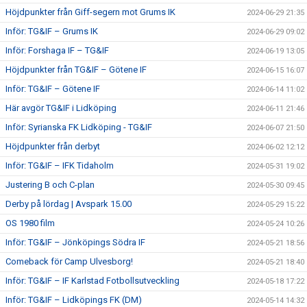
Höjdpunkter från Giff-segern mot Grums IK
2024-06-29 21:35
Inför: TG&IF – Grums IK
2024-06-29 09:02
Inför: Forshaga IF – TG&IF
2024-06-19 13:05
Höjdpunkter från TG&IF – Götene IF
2024-06-15 16:07
Inför: TG&IF – Götene IF
2024-06-14 11:02
Här avgör TG&IF i Lidköping
2024-06-11 21:46
Inför: Syrianska FK Lidköping - TG&IF
2024-06-07 21:50
Höjdpunkter från derbyt
2024-06-02 12:12
Inför: TG&IF – IFK Tidaholm
2024-05-31 19:02
Justering B och C-plan
2024-05-30 09:45
Derby på lördag | Avspark 15.00
2024-05-29 15:22
OS 1980 film
2024-05-24 10:26
Inför: TG&IF – Jönköpings Södra IF
2024-05-21 18:56
Comeback för Camp Ulvesborg!
2024-05-21 18:40
Inför: TG&IF – IF Karlstad Fotbollsutveckling
2024-05-18 17:22
Inför: TG&IF – Lidköpings FK (DM)
2024-05-14 14:32