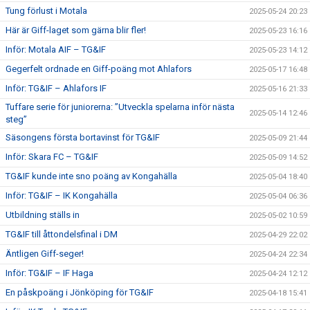
Tung förlust i Motala
2025-05-24 20:23
Här är Giff-laget som gärna blir fler!
2025-05-23 16:16
Inför: Motala AIF – TG&IF
2025-05-23 14:12
Gegerfelt ordnade en Giff-poäng mot Ahlafors
2025-05-17 16:48
Inför: TG&IF – Ahlafors IF
2025-05-16 21:33
Tuffare serie för juniorerna: ”Utveckla spelarna inför nästa
2025-05-14 12:46
steg”
Säsongens första bortavinst för TG&IF
2025-05-09 21:44
Inför: Skara FC – TG&IF
2025-05-09 14:52
TG&IF kunde inte sno poäng av Kongahälla
2025-05-04 18:40
Inför: TG&IF – IK Kongahälla
2025-05-04 06:36
Utbildning ställs in
2025-05-02 10:59
TG&IF till åttondelsfinal i DM
2025-04-29 22:02
Äntligen Giff-seger!
2025-04-24 22:34
Inför: TG&IF – IF Haga
2025-04-24 12:12
En påskpoäng i Jönköping för TG&IF
2025-04-18 15:41