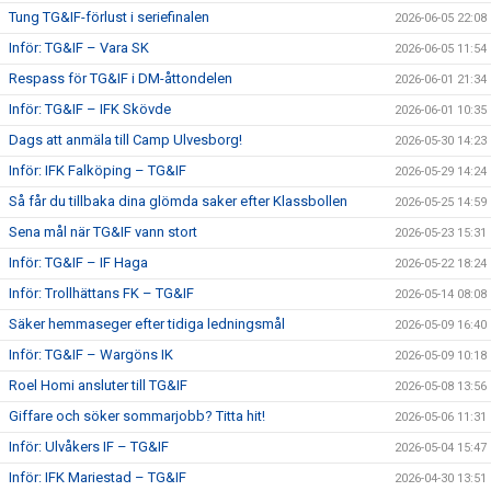
Tung TG&IF-förlust i seriefinalen
2026-06-05 22:08
Inför: TG&IF – Vara SK
2026-06-05 11:54
Respass för TG&IF i DM-åttondelen
2026-06-01 21:34
Inför: TG&IF – IFK Skövde
2026-06-01 10:35
Dags att anmäla till Camp Ulvesborg!
2026-05-30 14:23
Inför: IFK Falköping – TG&IF
2026-05-29 14:24
Så får du tillbaka dina glömda saker efter Klassbollen
2026-05-25 14:59
Sena mål när TG&IF vann stort
2026-05-23 15:31
Inför: TG&IF – IF Haga
2026-05-22 18:24
Inför: Trollhättans FK – TG&IF
2026-05-14 08:08
Säker hemmaseger efter tidiga ledningsmål
2026-05-09 16:40
Inför: TG&IF – Wargöns IK
2026-05-09 10:18
Roel Homi ansluter till TG&IF
2026-05-08 13:56
Giffare och söker sommarjobb? Titta hit!
2026-05-06 11:31
Inför: Ulvåkers IF – TG&IF
2026-05-04 15:47
Inför: IFK Mariestad – TG&IF
2026-04-30 13:51