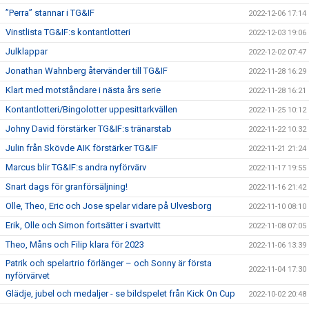
”Perra” stannar i TG&IF
2022-12-06 17:14
Vinstlista TG&IF:s kontantlotteri
2022-12-03 19:06
Julklappar
2022-12-02 07:47
Jonathan Wahnberg återvänder till TG&IF
2022-11-28 16:29
Klart med motståndare i nästa års serie
2022-11-28 16:21
Kontantlotteri/Bingolotter uppesittarkvällen
2022-11-25 10:12
Johny David förstärker TG&IF:s tränarstab
2022-11-22 10:32
Julin från Skövde AIK förstärker TG&IF
2022-11-21 21:24
Marcus blir TG&IF:s andra nyförvärv
2022-11-17 19:55
Snart dags för granförsäljning!
2022-11-16 21:42
Olle, Theo, Eric och Jose spelar vidare på Ulvesborg
2022-11-10 08:10
Erik, Olle och Simon fortsätter i svartvitt
2022-11-08 07:05
Theo, Måns och Filip klara för 2023
2022-11-06 13:39
Patrik och spelartrio förlänger – och Sonny är första
2022-11-04 17:30
nyförvärvet
Glädje, jubel och medaljer - se bildspelet från Kick On Cup
2022-10-02 20:48