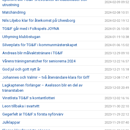
2024-02-09 09:52
utrustning
Matchändring
2024-02-08 10:51
Nils Liljebo klar för återkomst på Ulvesborg
2024-02-02 19:12
TG&IF går med i Folkspels JOYNA
2024-01-26 10:00
Uthyrning klubbstugan
2024-01-19 10:38
Silverplats för TG&IF i kommunmästerskapet
2024-01-06 15:02
Andreas blir målvaktstränare i TG&IF
2023-12-29 09:10
Vårens träningsmatcher för seniorerna 2024
2023-12-22 16:57
God jul och gott nytt år
2023-12-21 15:18
Johannes och Valmir – två återvändare klara för Giff
2023-12-08 17:47
Lagkaptenen förlänger – Axelsson blir en del av
2023-12-03 20:49
tränarstaben
Vinstlista TG&IF:s kontantlotteri
2023-12-02 16:16
Leon tillbaka i svartvitt
2023-11-30 22:10
Gegerfelt är TG&IF:s första nyförvärv
2023-11-29 22:12
Julklappar
2023-11-29 07:40