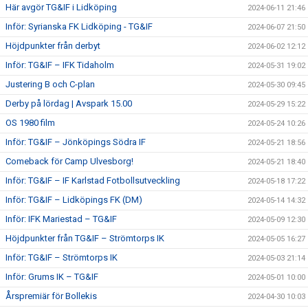
Här avgör TG&IF i Lidköping
2024-06-11 21:46
Inför: Syrianska FK Lidköping - TG&IF
2024-06-07 21:50
Höjdpunkter från derbyt
2024-06-02 12:12
Inför: TG&IF – IFK Tidaholm
2024-05-31 19:02
Justering B och C-plan
2024-05-30 09:45
Derby på lördag | Avspark 15.00
2024-05-29 15:22
OS 1980 film
2024-05-24 10:26
Inför: TG&IF – Jönköpings Södra IF
2024-05-21 18:56
Comeback för Camp Ulvesborg!
2024-05-21 18:40
Inför: TG&IF – IF Karlstad Fotbollsutveckling
2024-05-18 17:22
Inför: TG&IF – Lidköpings FK (DM)
2024-05-14 14:32
Inför: IFK Mariestad – TG&IF
2024-05-09 12:30
Höjdpunkter från TG&IF – Strömtorps IK
2024-05-05 16:27
Inför: TG&IF – Strömtorps IK
2024-05-03 21:14
Inför: Grums IK – TG&IF
2024-05-01 10:00
Årspremiär för Bollekis
2024-04-30 10:03