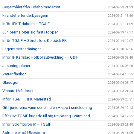
Segermålet från Tidaholmsderbyt
2024-09-23 21:29
Firandet efter derbysegern
2024-09-21 18:56
Inför: IFK Tidaholm – TG&IF
2024-09-21 11:09
Juniorerna biter sig fast i toppen
2024-09-19 17:17
Inför: TG&IF – Sörstafors-Kolbäck FK
2024-09-14 12:07
Lagens sista träningar
2024-09-10 07:56
Inför: IF Karlstad Fotbollsutveckling – TG&IF
2024-09-08 09:48
Justering planer
2024-09-06 08:28
Vattenflaskor
2024-09-04 10:55
Glasögon
2024-09-04 08:17
Vinnare i Vårtipset
2024-09-03 21:34
Inför: TG&IF – IFK Mariestad
2024-08-29 20:51
Giff-juniorerna vann seriefinalen – upp i serieledning
2024-08-29 19:13
Effektivt TG&IF krigade till sig tre poäng i Värmland
2024-08-24 17:25
Inför: Strömtorps IK – TG&IF
2024-08-23 21:48
Solpaneler på Ulvesborg
2024-08-19 11:09