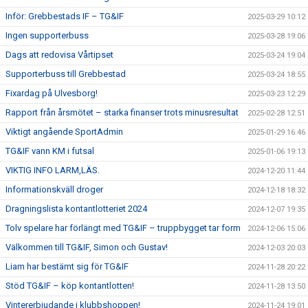
Inför: Grebbestads IF – TG&IF
2025-03-29 10:12
Ingen supporterbuss
2025-03-28 19:06
Dags att redovisa Vårtipset
2025-03-24 19:04
Supporterbuss till Grebbestad
2025-03-24 18:55
Fixardag på Ulvesborg!
2025-03-23 12:29
Rapport från årsmötet – starka finanser trots minusresultat
2025-02-28 12:51
Viktigt angående SportAdmin
2025-01-29 16:46
TG&IF vann KM i futsal
2025-01-06 19:13
VIKTIG INFO LARM,LÄS.
2024-12-20 11:44
Informationskväll droger
2024-12-18 18:32
Dragningslista kontantlotteriet 2024
2024-12-07 19:35
Tolv spelare har förlängt med TG&IF – truppbygget tar form
2024-12-06 15:06
Välkommen till TG&IF, Simon och Gustav!
2024-12-03 20:03
Liam har bestämt sig för TG&IF
2024-11-28 20:22
Stöd TG&IF – köp kontantlotten!
2024-11-28 13:50
Vintererbjudande i klubbshoppen!
2024-11-24 19:01