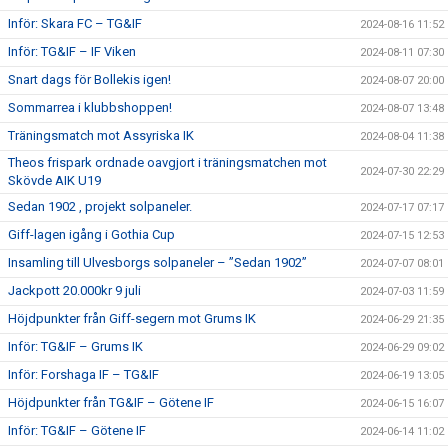
Inför: Skara FC – TG&IF
2024-08-16 11:52
Inför: TG&IF – IF Viken
2024-08-11 07:30
Snart dags för Bollekis igen!
2024-08-07 20:00
Sommarrea i klubbshoppen!
2024-08-07 13:48
Träningsmatch mot Assyriska IK
2024-08-04 11:38
Theos frispark ordnade oavgjort i träningsmatchen mot
2024-07-30 22:29
Skövde AIK U19
Sedan 1902 , projekt solpaneler.
2024-07-17 07:17
Giff-lagen igång i Gothia Cup
2024-07-15 12:53
Insamling till Ulvesborgs solpaneler – ”Sedan 1902”
2024-07-07 08:01
Jackpott 20.000kr 9 juli
2024-07-03 11:59
Höjdpunkter från Giff-segern mot Grums IK
2024-06-29 21:35
Inför: TG&IF – Grums IK
2024-06-29 09:02
Inför: Forshaga IF – TG&IF
2024-06-19 13:05
Höjdpunkter från TG&IF – Götene IF
2024-06-15 16:07
Inför: TG&IF – Götene IF
2024-06-14 11:02