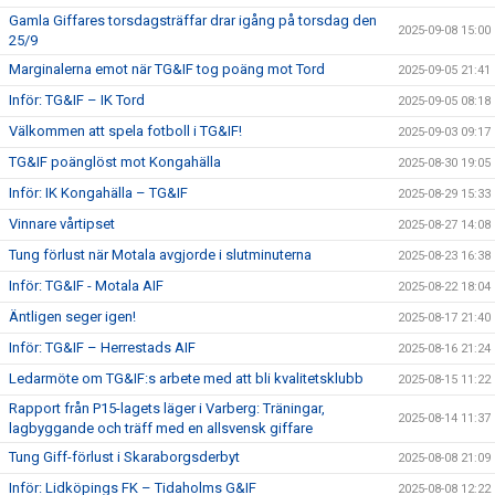
Gamla Giffares torsdagsträffar drar igång på torsdag den
2025-09-08 15:00
25/9
Marginalerna emot när TG&IF tog poäng mot Tord
2025-09-05 21:41
Inför: TG&IF – IK Tord
2025-09-05 08:18
Välkommen att spela fotboll i TG&IF!
2025-09-03 09:17
TG&IF poänglöst mot Kongahälla
2025-08-30 19:05
Inför: IK Kongahälla – TG&IF
2025-08-29 15:33
Vinnare vårtipset
2025-08-27 14:08
Tung förlust när Motala avgjorde i slutminuterna
2025-08-23 16:38
Inför: TG&IF - Motala AIF
2025-08-22 18:04
Äntligen seger igen!
2025-08-17 21:40
Inför: TG&IF – Herrestads AIF
2025-08-16 21:24
Ledarmöte om TG&IF:s arbete med att bli kvalitetsklubb
2025-08-15 11:22
Rapport från P15-lagets läger i Varberg: Träningar,
2025-08-14 11:37
lagbyggande och träff med en allsvensk giffare
Tung Giff-förlust i Skaraborgsderbyt
2025-08-08 21:09
Inför: Lidköpings FK – Tidaholms G&IF
2025-08-08 12:22