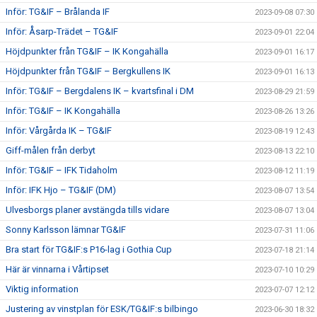
Inför: TG&IF – Brålanda IF
2023-09-08 07:30
Inför: Åsarp-Trädet – TG&IF
2023-09-01 22:04
Höjdpunkter från TG&IF – IK Kongahälla
2023-09-01 16:17
Höjdpunkter från TG&IF – Bergkullens IK
2023-09-01 16:13
Inför: TG&IF – Bergdalens IK – kvartsfinal i DM
2023-08-29 21:59
Inför: TG&IF – IK Kongahälla
2023-08-26 13:26
Inför: Vårgårda IK – TG&IF
2023-08-19 12:43
Giff-målen från derbyt
2023-08-13 22:10
Inför: TG&IF – IFK Tidaholm
2023-08-12 11:19
Inför: IFK Hjo – TG&IF (DM)
2023-08-07 13:54
Ulvesborgs planer avstängda tills vidare
2023-08-07 13:04
Sonny Karlsson lämnar TG&IF
2023-07-31 11:06
Bra start för TG&IF:s P16-lag i Gothia Cup
2023-07-18 21:14
Här är vinnarna i Vårtipset
2023-07-10 10:29
Viktig information
2023-07-07 12:12
Justering av vinstplan för ESK/TG&IF:s bilbingo
2023-06-30 18:32