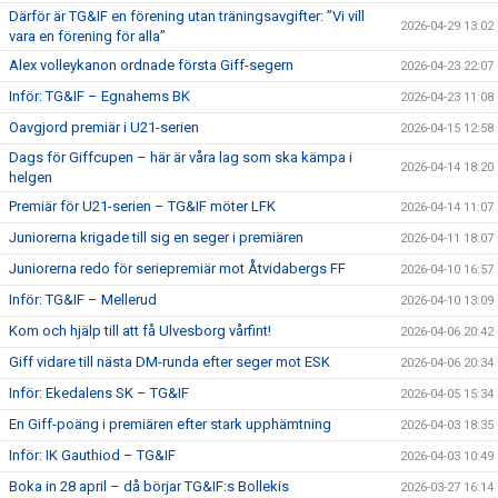
Därför är TG&IF en förening utan träningsavgifter: ”Vi vill
2026-04-29 13:02
vara en förening för alla”
Alex volleykanon ordnade första Giff-segern
2026-04-23 22:07
Inför: TG&IF – Egnahems BK
2026-04-23 11:08
Oavgjord premiär i U21-serien
2026-04-15 12:58
Dags för Giffcupen – här är våra lag som ska kämpa i
2026-04-14 18:20
helgen
Premiär för U21-serien – TG&IF möter LFK
2026-04-14 11:07
Juniorerna krigade till sig en seger i premiären
2026-04-11 18:07
Juniorerna redo för seriepremiär mot Åtvidabergs FF
2026-04-10 16:57
Inför: TG&IF – Mellerud
2026-04-10 13:09
Kom och hjälp till att få Ulvesborg vårfint!
2026-04-06 20:42
Giff vidare till nästa DM-runda efter seger mot ESK
2026-04-06 20:34
Inför: Ekedalens SK – TG&IF
2026-04-05 15:34
En Giff-poäng i premiären efter stark upphämtning
2026-04-03 18:35
Inför: IK Gauthiod – TG&IF
2026-04-03 10:49
Boka in 28 april – då börjar TG&IF:s Bollekis
2026-03-27 16:14