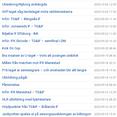
Ulvesborg/Nyborg avstängda
2023-10-03 12:09
Giff-laget såg landslaget möta världsmästarna
2023-10-02 17:33
Inför: TG&IF – Alingsås IF
2023-09-30 11:34
Inför: Jonsereds IF – TG&IF
2023-09-23 10:00
Biljetter IF Elfsborg - AIK
2023-09-22 11:00
Inför: IFK Skövde – TG&IF – semifinal i DM
2023-09-20 16:29
Kick On Cup
2023-09-20 08:46
Bra insatser av U-laget – trots att poängen uteblivit
2023-09-19 08:55
Målen från matchen mot IFK Mariestad
2023-09-18 20:21
P16-laget är seriesegrare – och vinstraden blir allt längre
2023-09-18 19:36
Utbildning pågår
2023-09-18 16:07
Påminnelse
2023-09-18 08:49
Inför: IFK Mariestad – TG&IF
2023-09-16 12:29
HLR utbildning med hjärtstartare
2023-09-15 08:20
Höjdpunkter från TG&IF – Brålanda IF
2023-09-10 20:37
Jackpotten spelas ut på säsongsavslutningen av bilbingon
2023-09-10 19:41