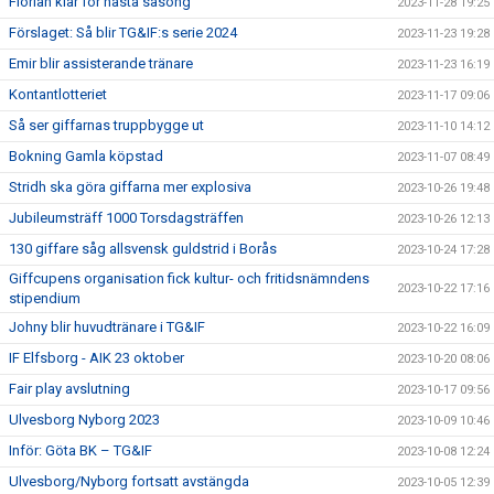
Florian klar för nästa säsong
2023-11-28 19:25
Förslaget: Så blir TG&IF:s serie 2024
2023-11-23 19:28
Emir blir assisterande tränare
2023-11-23 16:19
Kontantlotteriet
2023-11-17 09:06
Så ser giffarnas truppbygge ut
2023-11-10 14:12
Bokning Gamla köpstad
2023-11-07 08:49
Stridh ska göra giffarna mer explosiva
2023-10-26 19:48
Jubileumsträff 1000 Torsdagsträffen
2023-10-26 12:13
130 giffare såg allsvensk guldstrid i Borås
2023-10-24 17:28
Giffcupens organisation fick kultur- och fritidsnämndens
2023-10-22 17:16
stipendium
Johny blir huvudtränare i TG&IF
2023-10-22 16:09
IF Elfsborg - AIK 23 oktober
2023-10-20 08:06
Fair play avslutning
2023-10-17 09:56
Ulvesborg Nyborg 2023
2023-10-09 10:46
Inför: Göta BK – TG&IF
2023-10-08 12:24
Ulvesborg/Nyborg fortsatt avstängda
2023-10-05 12:39