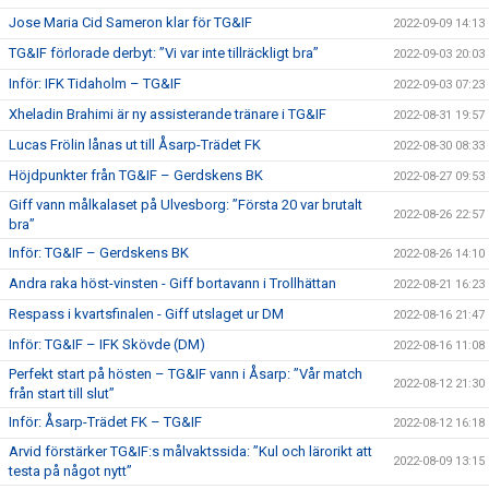
Jose Maria Cid Sameron klar för TG&IF
2022-09-09 14:13
TG&IF förlorade derbyt: ”Vi var inte tillräckligt bra”
2022-09-03 20:03
Inför: IFK Tidaholm – TG&IF
2022-09-03 07:23
Xheladin Brahimi är ny assisterande tränare i TG&IF
2022-08-31 19:57
Lucas Frölin lånas ut till Åsarp-Trädet FK
2022-08-30 08:33
Höjdpunkter från TG&IF – Gerdskens BK
2022-08-27 09:53
Giff vann målkalaset på Ulvesborg: ”Första 20 var brutalt
2022-08-26 22:57
bra”
Inför: TG&IF – Gerdskens BK
2022-08-26 14:10
Andra raka höst-vinsten - Giff bortavann i Trollhättan
2022-08-21 16:23
Respass i kvartsfinalen - Giff utslaget ur DM
2022-08-16 21:47
Inför: TG&IF – IFK Skövde (DM)
2022-08-16 11:08
Perfekt start på hösten – TG&IF vann i Åsarp: ”Vår match
2022-08-12 21:30
från start till slut”
Inför: Åsarp-Trädet FK – TG&IF
2022-08-12 16:18
Arvid förstärker TG&IF:s målvaktssida: ”Kul och lärorikt att
2022-08-09 13:15
testa på något nytt”