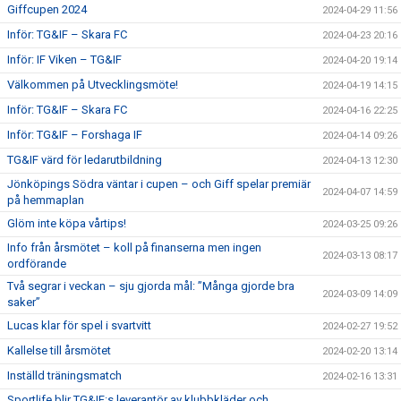
Giffcupen 2024
2024-04-29 11:56
Inför: TG&IF – Skara FC
2024-04-23 20:16
Inför: IF Viken – TG&IF
2024-04-20 19:14
Välkommen på Utvecklingsmöte!
2024-04-19 14:15
Inför: TG&IF – Skara FC
2024-04-16 22:25
Inför: TG&IF – Forshaga IF
2024-04-14 09:26
TG&IF värd för ledarutbildning
2024-04-13 12:30
Jönköpings Södra väntar i cupen – och Giff spelar premiär
2024-04-07 14:59
på hemmaplan
Glöm inte köpa vårtips!
2024-03-25 09:26
Info från årsmötet – koll på finanserna men ingen
2024-03-13 08:17
ordförande
Två segrar i veckan – sju gjorda mål: ”Många gjorde bra
2024-03-09 14:09
saker”
Lucas klar för spel i svartvitt
2024-02-27 19:52
Kallelse till årsmötet
2024-02-20 13:14
Inställd träningsmatch
2024-02-16 13:31
Sportlife blir TG&IF:s leverantör av klubbkläder och