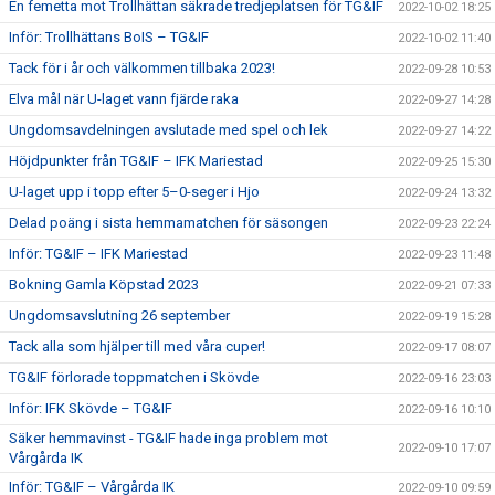
En femetta mot Trollhättan säkrade tredjeplatsen för TG&IF
2022-10-02 18:25
Inför: Trollhättans BoIS – TG&IF
2022-10-02 11:40
Tack för i år och välkommen tillbaka 2023!
2022-09-28 10:53
Elva mål när U-laget vann fjärde raka
2022-09-27 14:28
Ungdomsavdelningen avslutade med spel och lek
2022-09-27 14:22
Höjdpunkter från TG&IF – IFK Mariestad
2022-09-25 15:30
U-laget upp i topp efter 5–0-seger i Hjo
2022-09-24 13:32
Delad poäng i sista hemmamatchen för säsongen
2022-09-23 22:24
Inför: TG&IF – IFK Mariestad
2022-09-23 11:48
Bokning Gamla Köpstad 2023
2022-09-21 07:33
Ungdomsavslutning 26 september
2022-09-19 15:28
Tack alla som hjälper till med våra cuper!
2022-09-17 08:07
TG&IF förlorade toppmatchen i Skövde
2022-09-16 23:03
Inför: IFK Skövde – TG&IF
2022-09-16 10:10
Säker hemmavinst - TG&IF hade inga problem mot
2022-09-10 17:07
Vårgårda IK
Inför: TG&IF – Vårgårda IK
2022-09-10 09:59