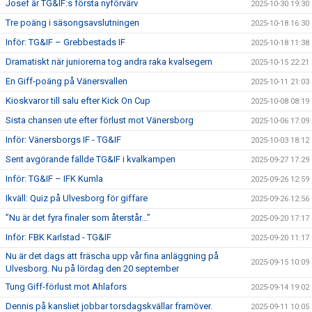
Josef är TG&IF:s första nyförvärv
2025-10-30 19:30
Tre poäng i säsongsavslutningen
2025-10-18 16:30
Inför: TG&IF – Grebbestads IF
2025-10-18 11:38
Dramatiskt när juniorerna tog andra raka kvalsegern
2025-10-15 22:21
En Giff-poäng på Vänersvallen
2025-10-11 21:03
Kioskvaror till salu efter Kick On Cup
2025-10-08 08:19
Sista chansen ute efter förlust mot Vänersborg
2025-10-06 17:09
Inför: Vänersborgs IF - TG&IF
2025-10-03 18:12
Sent avgörande fällde TG&IF i kvalkampen
2025-09-27 17:29
Inför: TG&IF – IFK Kumla
2025-09-26 12:59
Ikväll: Quiz på Ulvesborg för giffare
2025-09-26 12:56
”Nu är det fyra finaler som återstår...”
2025-09-20 17:17
Inför: FBK Karlstad - TG&IF
2025-09-20 11:17
Nu är det dags att fräscha upp vår fina anläggning på
2025-09-15 10:09
Ulvesborg. Nu på lördag den 20 september
Tung Giff-förlust mot Ahlafors
2025-09-14 19:02
Dennis på kansliet jobbar torsdagskvällar framöver.
2025-09-11 10:05