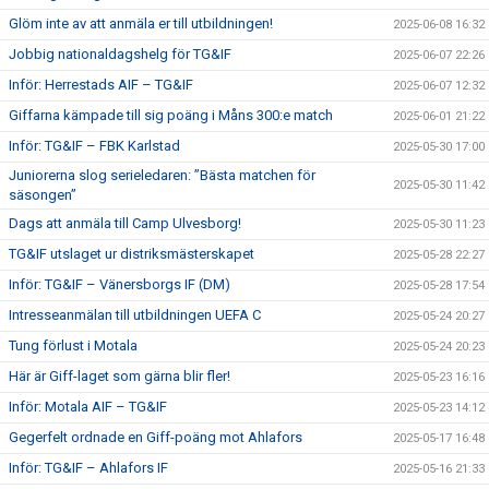
Glöm inte av att anmäla er till utbildningen!
2025-06-08 16:32
Jobbig nationaldagshelg för TG&IF
2025-06-07 22:26
Inför: Herrestads AIF – TG&IF
2025-06-07 12:32
Giffarna kämpade till sig poäng i Måns 300:e match
2025-06-01 21:22
Inför: TG&IF – FBK Karlstad
2025-05-30 17:00
Juniorerna slog serieledaren: ”Bästa matchen för
2025-05-30 11:42
säsongen”
Dags att anmäla till Camp Ulvesborg!
2025-05-30 11:23
TG&IF utslaget ur distriksmästerskapet
2025-05-28 22:27
Inför: TG&IF – Vänersborgs IF (DM)
2025-05-28 17:54
Intresseanmälan till utbildningen UEFA C
2025-05-24 20:27
Tung förlust i Motala
2025-05-24 20:23
Här är Giff-laget som gärna blir fler!
2025-05-23 16:16
Inför: Motala AIF – TG&IF
2025-05-23 14:12
Gegerfelt ordnade en Giff-poäng mot Ahlafors
2025-05-17 16:48
Inför: TG&IF – Ahlafors IF
2025-05-16 21:33