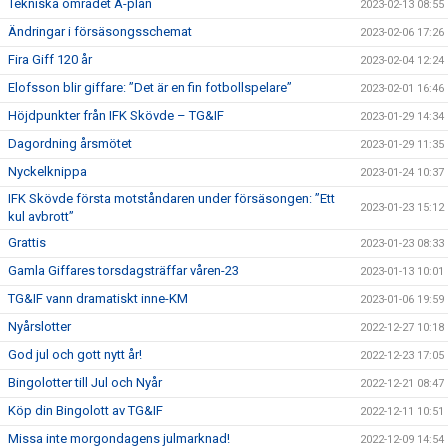
Tekniska området A-plan
2023-02-13 08:55
Ändringar i försäsongsschemat
2023-02-06 17:26
Fira Giff 120 år
2023-02-04 12:24
Elofsson blir giffare: ”Det är en fin fotbollspelare”
2023-02-01 16:46
Höjdpunkter från IFK Skövde – TG&IF
2023-01-29 14:34
Dagordning årsmötet
2023-01-29 11:35
Nyckelknippa
2023-01-24 10:37
IFK Skövde första motståndaren under försäsongen: ”Ett
2023-01-23 15:12
kul avbrott”
Grattis
2023-01-23 08:33
Gamla Giffares torsdagsträffar våren-23
2023-01-13 10:01
TG&IF vann dramatiskt inne-KM
2023-01-06 19:59
Nyårslotter
2022-12-27 10:18
God jul och gott nytt år!
2022-12-23 17:05
Bingolotter till Jul och Nyår
2022-12-21 08:47
Köp din Bingolott av TG&IF
2022-12-11 10:51
Missa inte morgondagens julmarknad!
2022-12-09 14:54