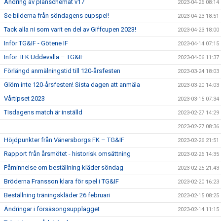
Ändring av planschemat v17
2023-04-26 08:14
Se bilderna från söndagens cupspel!
2023-04-23 18:51
Tack alla ni som varit en del av Giffcupen 2023!
2023-04-23 18:00
Inför TG&IF - Götene IF
2023-04-14 07:15
Inför: IFK Uddevalla – TG&IF
2023-04-06 11:37
Förlängd anmälningstid till 120-årsfesten
2023-03-24 18:03
Glöm inte 120-årsfesten! Sista dagen att anmäla
2023-03-20 14:03
Vårtipset 2023
2023-03-15 07:34
Tisdagens match är inställd
2023-02-27 14:29
2023-02-27 08:36
Höjdpunkter från Vänersborgs FK – TG&IF
2023-02-26 21:51
Rapport från årsmötet - historisk omsättning
2023-02-26 14:35
Påminnelse om beställning kläder söndag
2023-02-25 21:43
Bröderna Fransson klara för spel i TG&IF
2023-02-20 16:23
Beställning träningskläder 26 februari
2023-02-15 08:25
Ändringar i försäsongsupplägget
2023-02-14 11:15