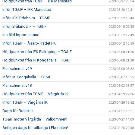
Höjdpunkter från TG&IF – IFK Mariestad
2023-05-27 23:14
Inför: TG&IF – IFK Mariestad
2023-05-26 12:31
Inför: IFK Tidaholm – TG&IF
2023-05-22 13:43
Inför: Brålanda IF – TG&IF
2023-05-18 09:55
Inställd loppmarknad
2023-05-12 17:49
Inför: TG&IF – Åsarp-Trädet FK
2023-05-12 13:59
Höjdpunkter från IFK Falköping – TG&IF
2023-05-08 21:36
Höjdpunkter från IK Kongahälla – TG&IF
2023-05-08 21:28
Planschemat v19
2023-05-08 08:32
Inför: IK Kongahälla – TG&IF
2023-05-07 10:55
Planschemat v18
2023-05-02 08:57
Höjdpunkter från TG&IF – Vårgårda IK
2023-04-29 22:36
Inför: TG&IF – Vårgårda IK
2023-04-28 16:52
Dags för Bollekis!
2023-04-27 15:21
TG&IF möter Vårgårda – Välkommen!
2023-04-27 14:09
Äntligen dags för bilbingo i Ekedalen!
2023-04-26 20:58