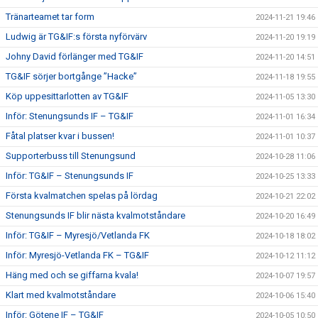
Tränarteamet tar form
2024-11-21 19:46
Ludwig är TG&IF:s första nyförvärv
2024-11-20 19:19
Johny David förlänger med TG&IF
2024-11-20 14:51
TG&IF sörjer bortgånge ”Hacke”
2024-11-18 19:55
Köp uppesittarlotten av TG&IF
2024-11-05 13:30
Inför: Stenungsunds IF – TG&IF
2024-11-01 16:34
Fåtal platser kvar i bussen!
2024-11-01 10:37
Supporterbuss till Stenungsund
2024-10-28 11:06
Inför: TG&IF – Stenungsunds IF
2024-10-25 13:33
Första kvalmatchen spelas på lördag
2024-10-21 22:02
Stenungsunds IF blir nästa kvalmotståndare
2024-10-20 16:49
Inför: TG&IF – Myresjö/Vetlanda FK
2024-10-18 18:02
Inför: Myresjö-Vetlanda FK – TG&IF
2024-10-12 11:12
Häng med och se giffarna kvala!
2024-10-07 19:57
Klart med kvalmotståndare
2024-10-06 15:40
Inför: Götene IF – TG&IF
2024-10-05 10:50