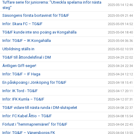
Tuffare serie för juniorerna: ”Utveckla spelarna inför nästa
2025-05-14 12:46
steg”
Säsongens första bortavinst för TG&IF
2025-05-09 21:44
Inför: Skara FC – TG&IF
2025-05-09 14:52
TG&IF kunde inte sno poäng av Kongahälla
2025-05-04 18:40
Inför: TG&IF – IK Kongahälla
2025-05-04 06:36
Utbildning ställs in
2025-05-02 10:59
TG&IF till åttondelsfinal i DM
2025-04-29 22:02
Äntligen Giff-seger!
2025-04-24 22:34
Inför: TG&IF – IF Haga
2025-04-24 12:12
En påskpoäng i Jönköping för TG&IF
2025-04-18 15:41
Inför: IK Tord - TG&IF
2025-04-17 20:11
Inför: IFK Kumla – TG&IF
2025-04-12 07:31
TG&IF vidare till nästa runda i DM-slutspelet
2025-04-08 22:37
Inför: FC Kabel Åttio – TG&IF
2025-04-08 15:54
Förlust i ”hemmapremiären” för TG&IF
2025-04-04 22:45
Inför: TG&IF – Vänersborgs FK
2025-04-04 13:55