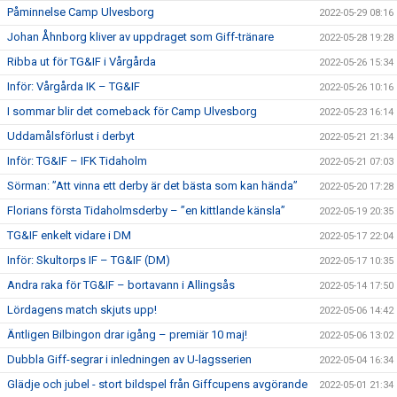
Påminnelse Camp Ulvesborg
2022-05-29 08:16
Johan Åhnborg kliver av uppdraget som Giff-tränare
2022-05-28 19:28
Ribba ut för TG&IF i Vårgårda
2022-05-26 15:34
Inför: Vårgårda IK – TG&IF
2022-05-26 10:16
I sommar blir det comeback för Camp Ulvesborg
2022-05-23 16:14
Uddamålsförlust i derbyt
2022-05-21 21:34
Inför: TG&IF – IFK Tidaholm
2022-05-21 07:03
Sörman: ”Att vinna ett derby är det bästa som kan hända”
2022-05-20 17:28
Florians första Tidaholmsderby – ”en kittlande känsla”
2022-05-19 20:35
TG&IF enkelt vidare i DM
2022-05-17 22:04
Inför: Skultorps IF – TG&IF (DM)
2022-05-17 10:35
Andra raka för TG&IF – bortavann i Allingsås
2022-05-14 17:50
Lördagens match skjuts upp!
2022-05-06 14:42
Äntligen Bilbingon drar igång – premiär 10 maj!
2022-05-06 13:02
Dubbla Giff-segrar i inledningen av U-lagsserien
2022-05-04 16:34
Glädje och jubel - stort bildspel från Giffcupens avgörande
2022-05-01 21:34