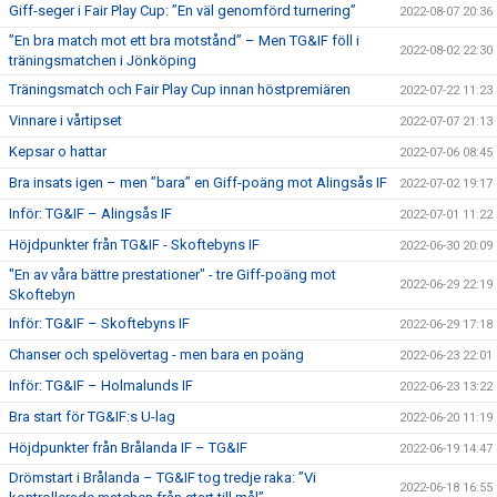
Giff-seger i Fair Play Cup: ”En väl genomförd turnering”
2022-08-07 20:36
”En bra match mot ett bra motstånd” – Men TG&IF föll i
2022-08-02 22:30
träningsmatchen i Jönköping
Träningsmatch och Fair Play Cup innan höstpremiären
2022-07-22 11:23
Vinnare i vårtipset
2022-07-07 21:13
Kepsar o hattar
2022-07-06 08:45
Bra insats igen – men ”bara” en Giff-poäng mot Alingsås IF
2022-07-02 19:17
Inför: TG&IF – Alingsås IF
2022-07-01 11:22
Höjdpunkter från TG&IF - Skoftebyns IF
2022-06-30 20:09
"En av våra bättre prestationer" - tre Giff-poäng mot
2022-06-29 22:19
Skoftebyn
Inför: TG&IF – Skoftebyns IF
2022-06-29 17:18
Chanser och spelövertag - men bara en poäng
2022-06-23 22:01
Inför: TG&IF – Holmalunds IF
2022-06-23 13:22
Bra start för TG&IF:s U-lag
2022-06-20 11:19
Höjdpunkter från Brålanda IF – TG&IF
2022-06-19 14:47
Drömstart i Brålanda – TG&IF tog tredje raka: ”Vi
2022-06-18 16:55