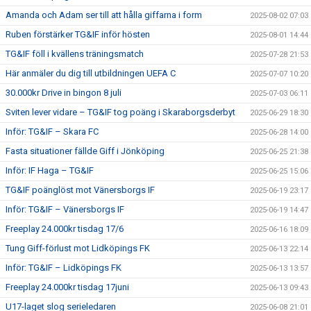
Amanda och Adam ser till att hålla giffarna i form
2025-08-02 07:03
Ruben förstärker TG&IF inför hösten
2025-08-01 14:44
TG&IF föll i kvällens träningsmatch
2025-07-28 21:53
Här anmäler du dig till utbildningen UEFA C
2025-07-07 10:20
30.000kr Drive in bingon 8 juli
2025-07-03 06:11
Sviten lever vidare – TG&IF tog poäng i Skaraborgsderbyt
2025-06-29 18:30
Inför: TG&IF – Skara FC
2025-06-28 14:00
Fasta situationer fällde Giff i Jönköping
2025-06-25 21:38
Inför: IF Haga – TG&IF
2025-06-25 15:06
TG&IF poänglöst mot Vänersborgs IF
2025-06-19 23:17
Inför: TG&IF – Vänersborgs IF
2025-06-19 14:47
Freeplay 24.000kr tisdag 17/6
2025-06-16 18:09
Tung Giff-förlust mot Lidköpings FK
2025-06-13 22:14
Inför: TG&IF – Lidköpings FK
2025-06-13 13:57
Freeplay 24.000kr tisdag 17juni
2025-06-13 09:43
U17-laget slog serieledaren
2025-06-08 21:01