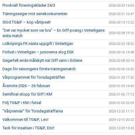
Provkväll föreningskläder 24/3
2026-03-23 14:03
Träningsseger mot seriekonkurrenten
2026-03-21 16:47
Stöd TG&IF – köp vårtipset!
2026-03-13 15:22
”Det var mycket som var bra” – En Giff-poäng i Vinterligans
2026-02-28 19:16
sista match
Lidköpings FK nästa uppgift i Vinterligan
2026-02-25 18:52
Förlust i Vinterligan – juniorerna slog ESK
2026-02-16 14:38
Gegerfelt ende målskytt när Giff vann i Götene
2026-02-08 20:14
Dags för säsongens första träningsmatch
2026-02-06 16:32
Vårprogrammet för Torsdagsträffen
2026-01-20 17:32
Årsmöte 2026 – 26 februari
2026-01-09 14:43
Semifinal-stopp för Giff i KM
2026-01-06 17:13
Följ TG&IF i KM i futsal
2026-01-05 22:09
”Vårpremiär” för Torsdagsträffarna
2025-12-25 11:11
Välkommen till TG&IF, Leo!
2025-12-15 20:22
Tack för insatsen i TG&IF, Eric!
2025-12-09 13:43