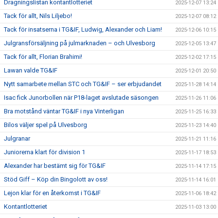
Dragningslistan kontantlotteriet
2025-12-07 13:24
Tack för allt, Nils Liljebo!
2025-12-07 08:12
Tack för insatserna i TG&IF, Ludwig, Alexander och Liam!
2025-12-06 10:15
Julgransförsäljning på julmarknaden – och Ulvesborg
2025-12-05 13:47
Tack för allt, Florian Brahimi!
2025-12-02 17:15
Lawan valde TG&IF
2025-12-01 20:50
Nytt samarbete mellan STC och TG&IF – ser erbjudandet
2025-11-28 14:14
Isac fick Junorbollen när P18-laget avslutade säsongen
2025-11-26 11:06
Bra motstånd väntar TG&IF i nya Vinterligan
2025-11-25 16:33
Bilos väljer spel på Ulvesborg
2025-11-23 14:40
Julgranar
2025-11-21 11:16
Juniorerna klart för division 1
2025-11-17 18:53
Alexander har bestämt sig för TG&IF
2025-11-14 17:15
Stöd Giff – Köp din Bingolott av oss!
2025-11-14 16:01
Lejon klar för en återkomst i TG&IF
2025-11-06 18:42
Kontantlotteriet
2025-11-03 13:00