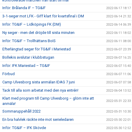
kontrollerade matchen från start till mål”
Inför: Brålanda IF – TG&IF
2022-06-17 18:17
3-1-seger mot LFK - Giff klart för kvartsfinal i DM
2022-06-14 21:32
Inför: TG&IF – Lidköpings FK (DM)
2022-06-14 06:39
Ny seger - men det dröjde till sista minuten
2022-06-11 18:02
Inför: TG&IF – Trollhättans BoIS
2022-06-11 08:00
Efterlängtad seger för TG&IF i Mariestad
2022-06-07 23:39
Bollekis avslutar i klubbstugan
2022-06-07 16:25
Inför: IFK Mariestad – TG&IF
2022-06-07 15:40
Förbud
2022-06-07 11:06
Camp Ulvesborg sista anmälan IDAG 7 juni
2022-06-07 07:58
Tack till alla som arbetat med den nya entrén!
2022-06-04 13:52
Klart med program till Camp Ulvesborg – glöm inte att
2022-05-31 22:33
anmäla!
Sommaruppehåll 2022
2022-05-31 10:30
En bra halvlek räckte inte mot serieledaren
2022-05-30 22:01
Inför: TG&IF – IFK Skövde
2022-05-30 12:52