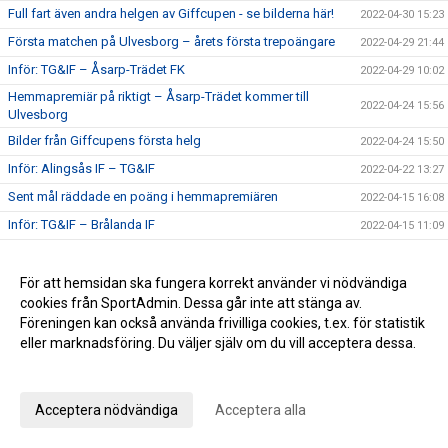
Full fart även andra helgen av Giffcupen - se bilderna här!
2022-04-30 15:23
Första matchen på Ulvesborg – årets första trepoängare
2022-04-29 21:44
Inför: TG&IF – Åsarp-Trädet FK
2022-04-29 10:02
Hemmapremiär på riktigt – Åsarp-Trädet kommer till
2022-04-24 15:56
Ulvesborg
Bilder från Giffcupens första helg
2022-04-24 15:50
Inför: Alingsås IF – TG&IF
2022-04-22 13:27
Sent mål räddade en poäng i hemmapremiären
2022-04-15 16:08
Inför: TG&IF – Brålanda IF
2022-04-15 11:09
Ny tid på hemmapremiären
2022-04-11 19:33
Höjdpunkter från premiären mot Holmalunds IF
2022-04-08 22:53
För att hemsidan ska fungera korrekt använder vi nödvändiga
cookies från SportAdmin. Dessa går inte att stänga av.
Inför: Holmalunds IF – TG&IF
2022-04-08 13:44
Föreningen kan också använda frivilliga cookies, t.ex. för statistik
TG&IF flyttar fram första Giffcupen-helgen
2022-04-04 20:34
eller marknadsföring. Du väljer själv om du vill acceptera dessa.
Än finns chans att köpa Vårtips
2022-04-04 19:08
Anpassa dina val
Välkommen till vår nya hemsida
2022-04-04 10:15
Acceptera nödvändiga
Acceptera alla
Inför: TG&IF – Götene IF (träningsmatch)
2022-04-01 17:10