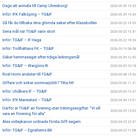
Dags att anmäla till Camp Ulvesborg!
2026-05-30 14:23
Inför: IFK Falköping – TG&IF
2026-05-29 14:24
Så får du tillbaka dina glömda saker efter Klassbollen
2026-05-25 14:59
Sena mål när TG&IF vann stort
2026-05-23 15:31
Inför: TG&IF – IF Haga
2026-05-22 18:24
Inför: Trollhättans FK – TG&IF
2026-05-14 08:08
Säker hemmaseger efter tidiga ledningsmål
2026-05-09 16:40
Inför: TG&IF – Wargöns IK
2026-05-09 10:18
Roel Homi ansluter till TG&IF
2026-05-08 13:56
Giffare och söker sommarjobb? Titta hit!
2026-05-06 11:31
Inför: Ulvåkers IF – TG&IF
2026-05-04 15:47
Inför: IFK Mariestad – TG&IF
2026-04-30 13:51
Därför är TG&IF en förening utan träningsavgifter: ”Vi vill
2026-04-29 13:02
vara en förening för alla”
Alex volleykanon ordnade första Giff-segern
2026-04-23 22:07
Inför: TG&IF – Egnahems BK
2026-04-23 11:08