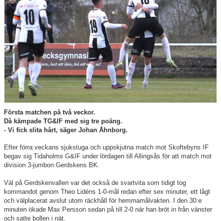
CUPER ARBETSBESKRIVNING
PLANSCHEMA
Första matchen på två veckor.
Då kämpade TG&IF med sig tre poäng.
- Vi fick slita hårt, säger Johan Åhnborg.
Efter förra veckans sjukstuga och uppskjutna match mot Skoftebyns IF
begav sig Tidaholms G&IF under lördagen till Allingsås för att match mot
division 3-jumbon Gerdskens BK.
Väl på Gerdskenvallen var det också de svartvita som tidigt tog
kommandot genom Theo Lidéns 1-0-mål redan efter sex minuter, ett lågt
och välplacerat avslut utom räckhåll för hemmamålvakten. I den 30:e
minuten ökade Max Persson sedan på till 2-0 när han bröt in från vänster
och satte bollen i nät.