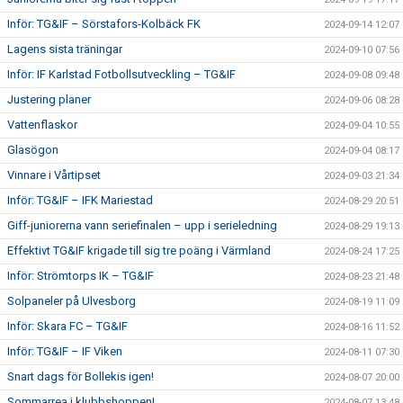
Inför: TG&IF – Sörstafors-Kolbäck FK
2024-09-14 12:07
Lagens sista träningar
2024-09-10 07:56
Inför: IF Karlstad Fotbollsutveckling – TG&IF
2024-09-08 09:48
Justering planer
2024-09-06 08:28
Vattenflaskor
2024-09-04 10:55
Glasögon
2024-09-04 08:17
Vinnare i Vårtipset
2024-09-03 21:34
Inför: TG&IF – IFK Mariestad
2024-08-29 20:51
Giff-juniorerna vann seriefinalen – upp i serieledning
2024-08-29 19:13
Effektivt TG&IF krigade till sig tre poäng i Värmland
2024-08-24 17:25
Inför: Strömtorps IK – TG&IF
2024-08-23 21:48
Solpaneler på Ulvesborg
2024-08-19 11:09
Inför: Skara FC – TG&IF
2024-08-16 11:52
Inför: TG&IF – IF Viken
2024-08-11 07:30
Snart dags för Bollekis igen!
2024-08-07 20:00
Sommarrea i klubbshoppen!
2024-08-07 13:48