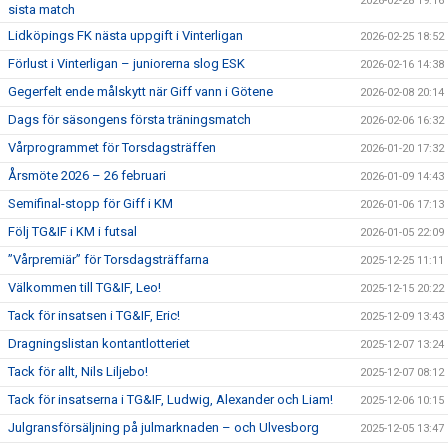
2026-02-28 19:16
sista match
Lidköpings FK nästa uppgift i Vinterligan
2026-02-25 18:52
Förlust i Vinterligan – juniorerna slog ESK
2026-02-16 14:38
Gegerfelt ende målskytt när Giff vann i Götene
2026-02-08 20:14
Dags för säsongens första träningsmatch
2026-02-06 16:32
Vårprogrammet för Torsdagsträffen
2026-01-20 17:32
Årsmöte 2026 – 26 februari
2026-01-09 14:43
Semifinal-stopp för Giff i KM
2026-01-06 17:13
Följ TG&IF i KM i futsal
2026-01-05 22:09
”Vårpremiär” för Torsdagsträffarna
2025-12-25 11:11
Välkommen till TG&IF, Leo!
2025-12-15 20:22
Tack för insatsen i TG&IF, Eric!
2025-12-09 13:43
Dragningslistan kontantlotteriet
2025-12-07 13:24
Tack för allt, Nils Liljebo!
2025-12-07 08:12
Tack för insatserna i TG&IF, Ludwig, Alexander och Liam!
2025-12-06 10:15
Julgransförsäljning på julmarknaden – och Ulvesborg
2025-12-05 13:47