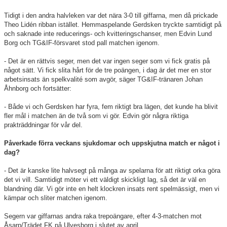
Tidigt i den andra halvleken var det nära 3-0 till giffarna, men då prickade
Theo Lidén ribban istället. Hemmaspelande Gerdsken tryckte samtidigt på
och saknade inte reducerings- och kvitteringschanser, men Edvin Lund
Borg och TG&IF-försvaret stod pall matchen igenom.
- Det är en rättvis seger, men det var ingen seger som vi fick gratis på
något sätt. Vi fick slita hårt för de tre poängen, i dag är det mer en stor
arbetsinsats än spelkvalité som avgör, säger TG&IF-tränaren Johan
Åhnborg och fortsätter:
- Både vi och Gerdsken har fyra, fem riktigt bra lägen, det kunde ha blivit
fler mål i matchen än de två som vi gör. Edvin gör några riktiga
prakträddningar för vår del.
Påverkade förra veckans sjukdomar och uppskjutna match er något i
dag?
- Det är kanske lite halvsegt på många av spelarna för att riktigt orka göra
det vi vill. Samtidigt möter vi ett väldigt skickligt lag, så det är väl en
blandning där. Vi gör inte en helt klockren insats rent spelmässigt, men vi
kämpar och sliter matchen igenom.
Segern var giffarnas andra raka trepoängare, efter 4-3-matchen mot
Åsarp/Trädet FK på Ulvesborg i slutet av april.