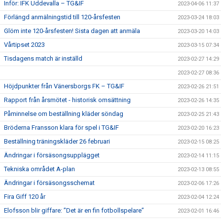
Inför: IFK Uddevalla – TG&IF
2023-04-06 11:37
Förlängd anmälningstid till 120-årsfesten
2023-03-24 18:03
Glöm inte 120-årsfesten! Sista dagen att anmäla
2023-03-20 14:03
Vårtipset 2023
2023-03-15 07:34
Tisdagens match är inställd
2023-02-27 14:29
2023-02-27 08:36
Höjdpunkter från Vänersborgs FK – TG&IF
2023-02-26 21:51
Rapport från årsmötet - historisk omsättning
2023-02-26 14:35
Påminnelse om beställning kläder söndag
2023-02-25 21:43
Bröderna Fransson klara för spel i TG&IF
2023-02-20 16:23
Beställning träningskläder 26 februari
2023-02-15 08:25
Ändringar i försäsongsupplägget
2023-02-14 11:15
Tekniska området A-plan
2023-02-13 08:55
Ändringar i försäsongsschemat
2023-02-06 17:26
Fira Giff 120 år
2023-02-04 12:24
Elofsson blir giffare: ”Det är en fin fotbollspelare”
2023-02-01 16:46