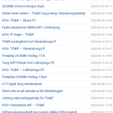
30.000kr Drive in bingon 8 juli
2025-07-03 06:11
Sviten lever vidare – TG&IF tog poäng i Skaraborgsderbyt
2025-06-29 18:30
Inför: TG&IF – Skara FC
2025-06-28 14:00
Fasta situationer fällde Giff i Jönköping
2025-06-25 21:38
Inför: IF Haga – TG&IF
2025-06-25 15:06
TG&IF poänglöst mot Vänersborgs IF
2025-06-19 23:17
Inför: TG&IF – Vänersborgs IF
2025-06-19 14:47
Freeplay 24.000kr tisdag 17/6
2025-06-16 18:09
Tung Giff-förlust mot Lidköpings FK
2025-06-13 22:14
Inför: TG&IF – Lidköpings FK
2025-06-13 13:57
Freeplay 24.000kr tisdag 17juni
2025-06-13 09:43
U17-laget slog serieledaren
2025-06-08 21:01
Glöm inte av att anmäla er till utbildningen!
2025-06-08 16:32
Jobbig nationaldagshelg för TG&IF
2025-06-07 22:26
Inför: Herrestads AIF – TG&IF
2025-06-07 12:32
Giffarna kämpade till sig poäng i Måns 300:e match
2025-06-01 21:22