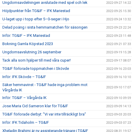
Ungdomsavdelningen avslutade med spel och lek
2022-09-27 14:22
Höjdpunkter från TG&IF – IFK Mariestad
2022-09-25 15:30
U-laget upp i topp efter 5–0-seger i Hjo
2022-09-24 13:32
Delad poäng i sista hemmamatchen för säsongen
2022-09-23 22:24
Inför: TG&IF – IFK Mariestad
2022-09-23 11:48
Bokning Gamla Köpstad 2023
2022-09-21 07:33
Ungdomsavslutning 26 september
2022-09-19 15:28
Tack alla som hjälper till med våra cuper!
2022-09-17 08:07
TG&IF förlorade toppmatchen i Skövde
2022-09-16 23:03
Inför: IFK Skövde – TG&IF
2022-09-16 10:10
Säker hemmavinst - TG&IF hade inga problem mot
2022-09-10 17:07
Vårgårda IK
Inför: TG&IF – Vårgårda IK
2022-09-10 09:59
Jose Maria Cid Sameron klar för TG&IF
2022-09-09 14:13
TG&IF förlorade derbyt: ”Vi var inte tillräckligt bra”
2022-09-03 20:03
Inför: IFK Tidaholm – TG&IF
2022-09-03 07:23
Xheladin Brahimi är ny assisterande tränare i TG&IF
2022-08-31 19:57