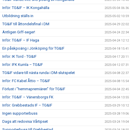
Inför: TG&IF – IK Kongahälla
2025-05-04 06:36
Utbildning ställs in
2025-05-02 10:59
TG&IF till åttondelsfinal i DM
2025-04-29 22:02
Äntligen Giff-seger!
2025-04-24 22:34
Inför: TG&IF – IF Haga
2025-04-24 12:12
En påskpoäng i Jönköping för TG&IF
2025-04-18 15:41
Inför: IK Tord - TG&IF
2025-04-17 20:11
Inför: IFK Kumla – TG&IF
2025-04-12 07:31
TG&IF vidare till nästa runda i DM-slutspelet
2025-04-08 22:37
Inför: FC Kabel Åttio – TG&IF
2025-04-08 15:54
Förlust i ”hemmapremiären” för TG&IF
2025-04-04 22:45
Inför: TG&IF – Vänersborgs FK
2025-04-04 13:55
Inför: Grebbestads IF – TG&IF
2025-03-29 10:12
Ingen supporterbuss
2025-03-28 19:06
Dags att redovisa Vårtipset
2025-03-24 19:04
Supporterbuss till Grebbestad
2025-03-24 18:55