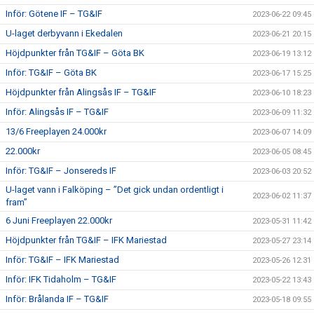
Inför: Götene IF – TG&IF
2023-06-22 09:45
U-laget derbyvann i Ekedalen
2023-06-21 20:15
Höjdpunkter från TG&IF – Göta BK
2023-06-19 13:12
Inför: TG&IF – Göta BK
2023-06-17 15:25
Höjdpunkter från Alingsås IF – TG&IF
2023-06-10 18:23
Inför: Alingsås IF – TG&IF
2023-06-09 11:32
13/6 Freeplayen 24.000kr
2023-06-07 14:09
22.000kr
2023-06-05 08:45
Inför: TG&IF – Jonsereds IF
2023-06-03 20:52
U-laget vann i Falköping – ”Det gick undan ordentligt i
2023-06-02 11:37
fram”
6 Juni Freeplayen 22.000kr
2023-05-31 11:42
Höjdpunkter från TG&IF – IFK Mariestad
2023-05-27 23:14
Inför: TG&IF – IFK Mariestad
2023-05-26 12:31
Inför: IFK Tidaholm – TG&IF
2023-05-22 13:43
Inför: Brålanda IF – TG&IF
2023-05-18 09:55