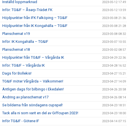
Inställd loppmarknad
2023-05-12 17:49
Inför: TG&IF – Åsarp-Trädet FK
2023-05-12 13:59
Höjdpunkter från IFK Falköping – TG&IF
2023-05-08 21:36
Höjdpunkter från IK Kongahälla – TG&IF
2023-05-08 21:28
Planschemat v19
2023-05-08 08:32
Inför: IK Kongahälla – TG&IF
2023-05-07 10:55
Planschemat v18
2023-05-02 08:57
Höjdpunkter från TG&IF – Vårgårda IK
2023-04-29 22:36
Inför: TG&IF – Vårgårda IK
2023-04-28 16:52
Dags för Bollekis!
2023-04-27 15:21
TG&IF möter Vårgårda – Välkommen!
2023-04-27 14:09
Äntligen dags för bilbingo i Ekedalen!
2023-04-26 20:58
Ändring av planschemat v17
2023-04-26 08:14
Se bilderna från söndagens cupspel!
2023-04-23 18:51
Tack alla ni som varit en del av Giffcupen 2023!
2023-04-23 18:00
Inför TG&IF - Götene IF
2023-04-14 07:15