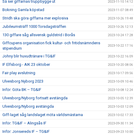
Så ser giffarnas truppbygge ut
2023-11-10 14:12
Bokning Gamla köpstad
2023-11-07 08:49
Stridh ska göra giffarna mer explosiva
2023-10-26 19:48
Jubileumsträff 1000 Torsdagsträffen
2023-10-26 12:13
130 giffare såg allsvensk guldstrid i Borås
2023-10-24 17:28
Giffcupens organisation fick kultur- och fritidsnämndens
2023-10-22 17:16
stipendium
Johny blir huvudtränare i TG&IF
2023-10-22 16:09
IF Elfsborg - AIK 23 oktober
2023-10-20 08:06
Fair play avslutning
2023-10-17 09:56
Ulvesborg Nyborg 2023
2023-10-09 10:46
Inför: Göta BK – TG&IF
2023-10-08 12:24
Ulvesborg/Nyborg fortsatt avstängda
2023-10-05 12:39
Ulvesborg/Nyborg avstängda
2023-10-03 12:09
Giff-laget såg landslaget möta världsmästarna
2023-10-02 17:33
Inför: TG&IF – Alingsås IF
2023-09-30 11:34
Inför: Jonsereds IF – TG&IF
2023-09-23 10:00