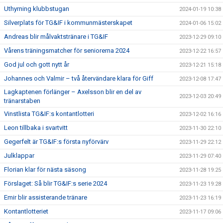
Uthyrning klubbstugan
2024-01-19 10:38
Silverplats för TG&IF i kommunmästerskapet
2024-01-06 15:02
Andreas blir målvaktstränare i TG&IF
2023-12-29 09:10
Vårens träningsmatcher för seniorerna 2024
2023-12-22 16:57
God jul och gott nytt år
2023-12-21 15:18
Johannes och Valmir – två återvändare klara för Giff
2023-12-08 17:47
Lagkaptenen förlänger – Axelsson blir en del av
2023-12-03 20:49
tränarstaben
Vinstlista TG&IF:s kontantlotteri
2023-12-02 16:16
Leon tillbaka i svartvitt
2023-11-30 22:10
Gegerfelt är TG&IF:s första nyförvärv
2023-11-29 22:12
Julklappar
2023-11-29 07:40
Florian klar för nästa säsong
2023-11-28 19:25
Förslaget: Så blir TG&IF:s serie 2024
2023-11-23 19:28
Emir blir assisterande tränare
2023-11-23 16:19
Kontantlotteriet
2023-11-17 09:06