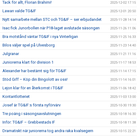
Tack för allt, Florian Brahimi!
2025-12-02 17:15
Lawan valde TG&IF
2025-12-01 20:50
Nytt samarbete mellan STC och TG&IF – ser erbjudandet
2025-11-28 14:14
Isac fick Junorbollen när P18-laget avslutade säsongen
2025-11-26 11:06
Bra motstånd väntar TG&IF i nya Vinterligan
2025-11-25 16:33
Bilos väljer spel på Ulvesborg
2025-11-23 14:40
Julgranar
2025-11-21 11:16
Juniorerna klart för division 1
2025-11-17 18:53
Alexander har bestämt sig för TG&IF
2025-11-14 17:15
Stöd Giff – Köp din Bingolott av oss!
2025-11-14 16:01
Lejon klar för en återkomst i TG&IF
2025-11-06 18:42
Kontantlotteriet
2025-11-03 13:00
Josef är TG&IF:s första nyförvärv
2025-10-30 19:30
Tre poäng i säsongsavslutningen
2025-10-18 16:30
Inför: TG&IF – Grebbestads IF
2025-10-18 11:38
Dramatiskt när juniorerna tog andra raka kvalsegern
2025-10-15 22:21