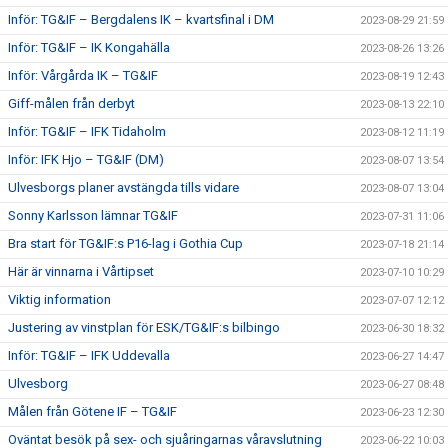
Inför: TG&IF – Bergdalens IK – kvartsfinal i DM
2023-08-29 21:59
Inför: TG&IF – IK Kongahälla
2023-08-26 13:26
Inför: Vårgårda IK – TG&IF
2023-08-19 12:43
Giff-målen från derbyt
2023-08-13 22:10
Inför: TG&IF – IFK Tidaholm
2023-08-12 11:19
Inför: IFK Hjo – TG&IF (DM)
2023-08-07 13:54
Ulvesborgs planer avstängda tills vidare
2023-08-07 13:04
Sonny Karlsson lämnar TG&IF
2023-07-31 11:06
Bra start för TG&IF:s P16-lag i Gothia Cup
2023-07-18 21:14
Här är vinnarna i Vårtipset
2023-07-10 10:29
Viktig information
2023-07-07 12:12
Justering av vinstplan för ESK/TG&IF:s bilbingo
2023-06-30 18:32
Inför: TG&IF – IFK Uddevalla
2023-06-27 14:47
Ulvesborg
2023-06-27 08:48
Målen från Götene IF – TG&IF
2023-06-23 12:30
Oväntat besök på sex- och sjuåringarnas våravslutning
2023-06-22 10:03