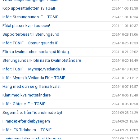
Köp uppesittarlotten av TG&IF
2024-11-05 13:30
Inför: Stenungsunds IF – TG&IF
2024-11-01 16:34
Fåtal platser kvar i bussen!
2024-11-01 10:37
Supporterbuss till Stenungsund
2024-10-28 11:06
Inför: TG&IF – Stenungsunds IF
2024-10-25 13:33
Första kvalmatchen spelas på lördag
2024-10-21 22:02
Stenungsunds IF blir nästa kvalmotståndare
2024-10-20 16:49
Inför: TG&IF – Myresjö/Vetlanda FK
2024-10-18 18:02
Inför: Myresjö-Vetlanda FK – TG&IF
2024-10-12 11:12
Häng med och se giffarna kvala!
2024-10-07 19:57
Klart med kvalmotståndare
2024-10-06 15:40
Inför: Götene IF – TG&IF
2024-10-05 10:50
Segermålet från Tidaholmsderbyt
2024-09-23 21:29
Firandet efter derbysegern
2024-09-21 18:56
Inför: IFK Tidaholm – TG&IF
2024-09-21 11:09
Juniorerna biter sig fast i toppen
2024-09-19 17:17