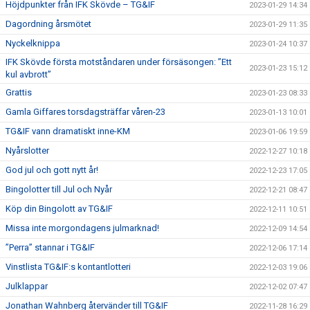
Höjdpunkter från IFK Skövde – TG&IF
2023-01-29 14:34
Dagordning årsmötet
2023-01-29 11:35
Nyckelknippa
2023-01-24 10:37
IFK Skövde första motståndaren under försäsongen: ”Ett
2023-01-23 15:12
kul avbrott”
Grattis
2023-01-23 08:33
Gamla Giffares torsdagsträffar våren-23
2023-01-13 10:01
TG&IF vann dramatiskt inne-KM
2023-01-06 19:59
Nyårslotter
2022-12-27 10:18
God jul och gott nytt år!
2022-12-23 17:05
Bingolotter till Jul och Nyår
2022-12-21 08:47
Köp din Bingolott av TG&IF
2022-12-11 10:51
Missa inte morgondagens julmarknad!
2022-12-09 14:54
”Perra” stannar i TG&IF
2022-12-06 17:14
Vinstlista TG&IF:s kontantlotteri
2022-12-03 19:06
Julklappar
2022-12-02 07:47
Jonathan Wahnberg återvänder till TG&IF
2022-11-28 16:29