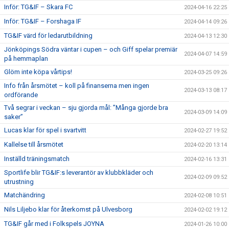
Inför: TG&IF – Skara FC
2024-04-16 22:25
Inför: TG&IF – Forshaga IF
2024-04-14 09:26
TG&IF värd för ledarutbildning
2024-04-13 12:30
Jönköpings Södra väntar i cupen – och Giff spelar premiär
2024-04-07 14:59
på hemmaplan
Glöm inte köpa vårtips!
2024-03-25 09:26
Info från årsmötet – koll på finanserna men ingen
2024-03-13 08:17
ordförande
Två segrar i veckan – sju gjorda mål: ”Många gjorde bra
2024-03-09 14:09
saker”
Lucas klar för spel i svartvitt
2024-02-27 19:52
Kallelse till årsmötet
2024-02-20 13:14
Inställd träningsmatch
2024-02-16 13:31
Sportlife blir TG&IF:s leverantör av klubbkläder och
2024-02-09 09:52
utrustning
Matchändring
2024-02-08 10:51
Nils Liljebo klar för återkomst på Ulvesborg
2024-02-02 19:12
TG&IF går med i Folkspels JOYNA
2024-01-26 10:00