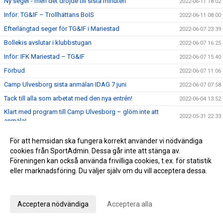
Ny seger - men det dröjde till sista minuten
2022-06-11 18:02
Inför: TG&IF – Trollhättans BoIS
2022-06-11 08:00
Efterlängtad seger för TG&IF i Mariestad
2022-06-07 23:39
Bollekis avslutar i klubbstugan
2022-06-07 16:25
Inför: IFK Mariestad – TG&IF
2022-06-07 15:40
Förbud
2022-06-07 11:06
Camp Ulvesborg sista anmälan IDAG 7 juni
2022-06-07 07:58
Tack till alla som arbetat med den nya entrén!
2022-06-04 13:52
Klart med program till Camp Ulvesborg – glöm inte att
2022-05-31 22:33
anmäla!
Sommaruppehåll 2022
2022-05-31 10:30
För att hemsidan ska fungera korrekt använder vi nödvändiga
En bra halvlek räckte inte mot serieledaren
2022-05-30 22:01
cookies från SportAdmin. Dessa går inte att stänga av.
Föreningen kan också använda frivilliga cookies, t.ex. för statistik
Inför: TG&IF – IFK Skövde
2022-05-30 12:52
eller marknadsföring. Du väljer själv om du vill acceptera dessa.
Påminnelse Camp Ulvesborg
2022-05-29 08:16
Anpassa dina val
Johan Åhnborg kliver av uppdraget som Giff-tränare
2022-05-28 19:28
Ribba ut för TG&IF i Vårgårda
Acceptera nödvändiga
Acceptera alla
2022-05-26 15:34
Inför: Vårgårda IK – TG&IF
2022-05-26 10:16