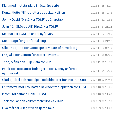
Klart med motståndare i nästa års serie
2022-11-28 16:21
Kontantlotteri/Bingolotter uppesittarkvällen
2022-11-25 10:12
Johny David förstärker TG&IF:s tränarstab
2022-11-22 10:32
Julin från Skövde AIK förstärker TG&IF
2022-11-21 21:24
Marcus blir TG&IF:s andra nyförvärv
2022-11-17 19:55
Snart dags för granförsäljning!
2022-11-16 21:42
Olle, Theo, Eric och Jose spelar vidare på Ulvesborg
2022-11-10 08:10
Erik, Olle och Simon fortsätter i svartvitt
2022-11-08 07:05
Theo, Måns och Filip klara för 2023
2022-11-06 13:39
Patrik och spelartrio förlänger – och Sonny är första
2022-11-04 17:30
nyförvärvet
Glädje, jubel och medaljer - se bildspelet från Kick On Cup
2022-10-02 20:48
En femetta mot Trollhättan säkrade tredjeplatsen för TG&IF
2022-10-02 18:25
Inför: Trollhättans BoIS – TG&IF
2022-10-02 11:40
Tack för i år och välkommen tillbaka 2023!
2022-09-28 10:53
Elva mål när U-laget vann fjärde raka
2022-09-27 14:28