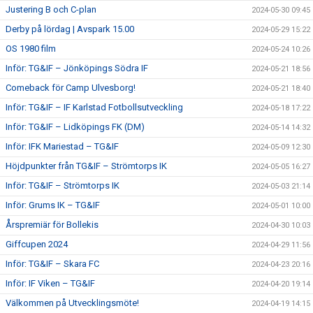
Justering B och C-plan
2024-05-30 09:45
Derby på lördag | Avspark 15.00
2024-05-29 15:22
OS 1980 film
2024-05-24 10:26
Inför: TG&IF – Jönköpings Södra IF
2024-05-21 18:56
Comeback för Camp Ulvesborg!
2024-05-21 18:40
Inför: TG&IF – IF Karlstad Fotbollsutveckling
2024-05-18 17:22
Inför: TG&IF – Lidköpings FK (DM)
2024-05-14 14:32
Inför: IFK Mariestad – TG&IF
2024-05-09 12:30
Höjdpunkter från TG&IF – Strömtorps IK
2024-05-05 16:27
Inför: TG&IF – Strömtorps IK
2024-05-03 21:14
Inför: Grums IK – TG&IF
2024-05-01 10:00
Årspremiär för Bollekis
2024-04-30 10:03
Giffcupen 2024
2024-04-29 11:56
Inför: TG&IF – Skara FC
2024-04-23 20:16
Inför: IF Viken – TG&IF
2024-04-20 19:14
Välkommen på Utvecklingsmöte!
2024-04-19 14:15