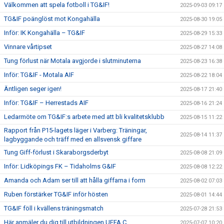
Välkommen att spela fotboll i TG&IF!
2025-09-03 09:17
TG&IF poänglöst mot Kongahälla
2025-08-30 19:05
Inför: IK Kongahälla – TG&IF
2025-08-29 15:33
Vinnare vårtipset
2025-08-27 14:08
Tung förlust när Motala avgjorde i slutminuterna
2025-08-23 16:38
Inför: TG&IF - Motala AIF
2025-08-22 18:04
Äntligen seger igen!
2025-08-17 21:40
Inför: TG&IF – Herrestads AIF
2025-08-16 21:24
Ledarmöte om TG&IF:s arbete med att bli kvalitetsklubb
2025-08-15 11:22
Rapport från P15-lagets läger i Varberg: Träningar,
2025-08-14 11:37
lagbyggande och träff med en allsvensk giffare
Tung Giff-förlust i Skaraborgsderbyt
2025-08-08 21:09
Inför: Lidköpings FK – Tidaholms G&IF
2025-08-08 12:22
Amanda och Adam ser till att hålla giffarna i form
2025-08-02 07:03
Ruben förstärker TG&IF inför hösten
2025-08-01 14:44
TG&IF föll i kvällens träningsmatch
2025-07-28 21:53
Här anmäler du dig till utbildningen UEFA C
2025-07-07 10:20