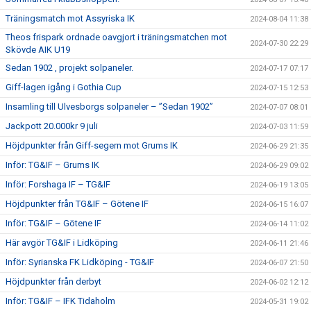
Träningsmatch mot Assyriska IK
2024-08-04 11:38
Theos frispark ordnade oavgjort i träningsmatchen mot
2024-07-30 22:29
Skövde AIK U19
Sedan 1902 , projekt solpaneler.
2024-07-17 07:17
Giff-lagen igång i Gothia Cup
2024-07-15 12:53
Insamling till Ulvesborgs solpaneler – ”Sedan 1902”
2024-07-07 08:01
Jackpott 20.000kr 9 juli
2024-07-03 11:59
Höjdpunkter från Giff-segern mot Grums IK
2024-06-29 21:35
Inför: TG&IF – Grums IK
2024-06-29 09:02
Inför: Forshaga IF – TG&IF
2024-06-19 13:05
Höjdpunkter från TG&IF – Götene IF
2024-06-15 16:07
Inför: TG&IF – Götene IF
2024-06-14 11:02
Här avgör TG&IF i Lidköping
2024-06-11 21:46
Inför: Syrianska FK Lidköping - TG&IF
2024-06-07 21:50
Höjdpunkter från derbyt
2024-06-02 12:12
Inför: TG&IF – IFK Tidaholm
2024-05-31 19:02