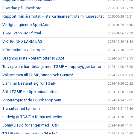
Fixardag på Ulvesborg!
2025-03-23 12:29
Rapport från årsmötet – starka finanser trots minusresultat
2025-02-28 12:51
Viktigt angående SportAdmin
2025-01-29 16:46
TG&IF vann KM i futsal
2025-01-06 19:13
VIKTIG INFO LARM,LÄS.
2024-12-20 11:44
Informationskväll droger
2024-12-18 18:32
Dragningslista kontantlotteriet 2024
2024-12-07 19:35
Tolv spelare har förlängt med TG&IF – truppbygget tar form
2024-12-06 15:06
Välkommen till TG&IF, Simon och Gustav!
2024-12-03 20:03
Liam har bestämt sig för TG&IF
2024-11-28 20:22
Stöd TG&IF – köp kontantlotten!
2024-11-28 13:50
Vintererbjudande i klubbshoppen!
2024-11-24 19:01
Tränarteamet tar form
2024-11-21 19:46
Ludwig är TG&IF:s första nyförvärv
2024-11-20 19:19
Johny David förlänger med TG&IF
2024-11-20 14:51
TG&IF sörjer bortgånge ”Hacke”
2024-11-18 19:55