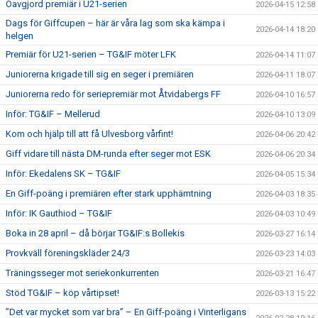
Oavgjord premiär i U21-serien
2026-04-15 12:58
Dags för Giffcupen – här är våra lag som ska kämpa i
2026-04-14 18:20
helgen
Premiär för U21-serien – TG&IF möter LFK
2026-04-14 11:07
Juniorerna krigade till sig en seger i premiären
2026-04-11 18:07
Juniorerna redo för seriepremiär mot Åtvidabergs FF
2026-04-10 16:57
Inför: TG&IF – Mellerud
2026-04-10 13:09
Kom och hjälp till att få Ulvesborg vårfint!
2026-04-06 20:42
Giff vidare till nästa DM-runda efter seger mot ESK
2026-04-06 20:34
Inför: Ekedalens SK – TG&IF
2026-04-05 15:34
En Giff-poäng i premiären efter stark upphämtning
2026-04-03 18:35
Inför: IK Gauthiod – TG&IF
2026-04-03 10:49
Boka in 28 april – då börjar TG&IF:s Bollekis
2026-03-27 16:14
Provkväll föreningskläder 24/3
2026-03-23 14:03
Träningsseger mot seriekonkurrenten
2026-03-21 16:47
Stöd TG&IF – köp vårtipset!
2026-03-13 15:22
”Det var mycket som var bra” – En Giff-poäng i Vinterligans