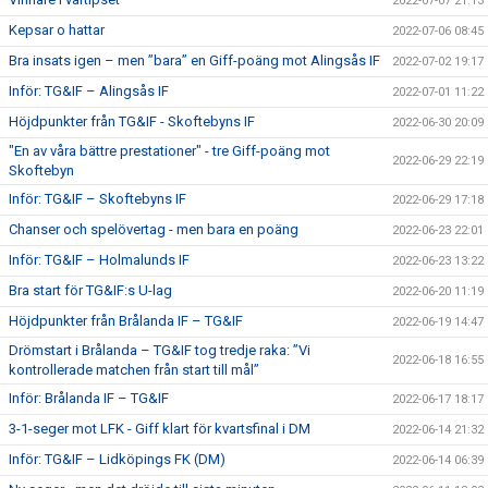
2022-07-07 21:13
Kepsar o hattar
2022-07-06 08:45
Bra insats igen – men ”bara” en Giff-poäng mot Alingsås IF
2022-07-02 19:17
Inför: TG&IF – Alingsås IF
2022-07-01 11:22
Höjdpunkter från TG&IF - Skoftebyns IF
2022-06-30 20:09
"En av våra bättre prestationer" - tre Giff-poäng mot
2022-06-29 22:19
Skoftebyn
Inför: TG&IF – Skoftebyns IF
2022-06-29 17:18
Chanser och spelövertag - men bara en poäng
2022-06-23 22:01
Inför: TG&IF – Holmalunds IF
2022-06-23 13:22
Bra start för TG&IF:s U-lag
2022-06-20 11:19
Höjdpunkter från Brålanda IF – TG&IF
2022-06-19 14:47
Drömstart i Brålanda – TG&IF tog tredje raka: ”Vi
2022-06-18 16:55
kontrollerade matchen från start till mål”
Inför: Brålanda IF – TG&IF
2022-06-17 18:17
3-1-seger mot LFK - Giff klart för kvartsfinal i DM
2022-06-14 21:32
Inför: TG&IF – Lidköpings FK (DM)
2022-06-14 06:39