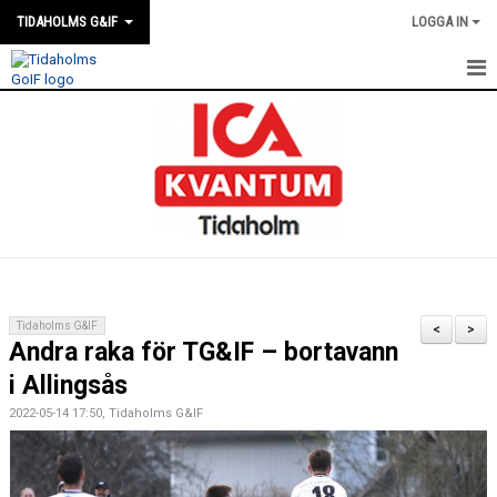
TIDAHOLMS G&IF
LOGGA IN
HEM
FÖRENINGSKALENDERN
NYHETER
KLUBBSTUGAN
KONTAKT
Tidaholms G&IF
<
>
Andra raka för TG&IF – bortavann
FÖRENINGEN
i Allingsås
SOUVENIRER
2022-05-14 17:50, Tidaholms G&IF
GAMLA GIFFS TORSDAGSTRÄFFAR
MATCHER