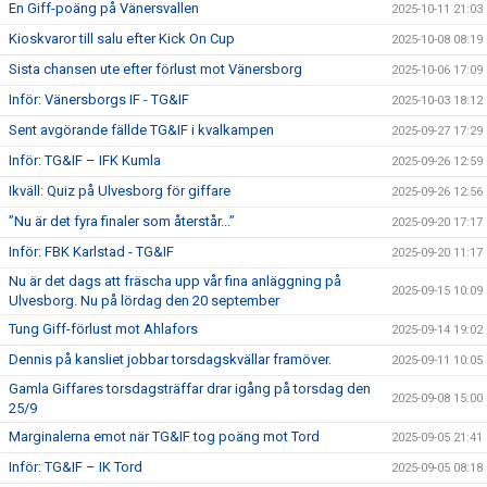
En Giff-poäng på Vänersvallen
2025-10-11 21:03
Kioskvaror till salu efter Kick On Cup
2025-10-08 08:19
Sista chansen ute efter förlust mot Vänersborg
2025-10-06 17:09
Inför: Vänersborgs IF - TG&IF
2025-10-03 18:12
Sent avgörande fällde TG&IF i kvalkampen
2025-09-27 17:29
Inför: TG&IF – IFK Kumla
2025-09-26 12:59
Ikväll: Quiz på Ulvesborg för giffare
2025-09-26 12:56
”Nu är det fyra finaler som återstår...”
2025-09-20 17:17
Inför: FBK Karlstad - TG&IF
2025-09-20 11:17
Nu är det dags att fräscha upp vår fina anläggning på
2025-09-15 10:09
Ulvesborg. Nu på lördag den 20 september
Tung Giff-förlust mot Ahlafors
2025-09-14 19:02
Dennis på kansliet jobbar torsdagskvällar framöver.
2025-09-11 10:05
Gamla Giffares torsdagsträffar drar igång på torsdag den
2025-09-08 15:00
25/9
Marginalerna emot när TG&IF tog poäng mot Tord
2025-09-05 21:41
Inför: TG&IF – IK Tord
2025-09-05 08:18