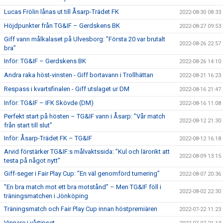
Lucas Frölin lånas ut till Åsarp-Trädet FK
2022-08-30 08:33
Höjdpunkter från TG&IF – Gerdskens BK
2022-08-27 09:53
Giff vann målkalaset på Ulvesborg: ”Första 20 var brutalt
2022-08-26 22:57
bra”
Inför: TG&IF – Gerdskens BK
2022-08-26 14:10
Andra raka höst-vinsten - Giff bortavann i Trollhättan
2022-08-21 16:23
Respass i kvartsfinalen - Giff utslaget ur DM
2022-08-16 21:47
Inför: TG&IF – IFK Skövde (DM)
2022-08-16 11:08
Perfekt start på hösten – TG&IF vann i Åsarp: ”Vår match
2022-08-12 21:30
från start till slut”
Inför: Åsarp-Trädet FK – TG&IF
2022-08-12 16:18
Arvid förstärker TG&IF:s målvaktssida: ”Kul och lärorikt att
2022-08-09 13:15
testa på något nytt”
Giff-seger i Fair Play Cup: ”En väl genomförd turnering”
2022-08-07 20:36
”En bra match mot ett bra motstånd” – Men TG&IF föll i
2022-08-02 22:30
träningsmatchen i Jönköping
Träningsmatch och Fair Play Cup innan höstpremiären
2022-07-22 11:23
Vinnare i vårtipset