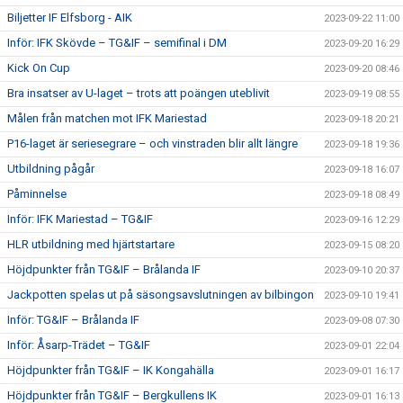
Biljetter IF Elfsborg - AIK
2023-09-22 11:00
Inför: IFK Skövde – TG&IF – semifinal i DM
2023-09-20 16:29
Kick On Cup
2023-09-20 08:46
Bra insatser av U-laget – trots att poängen uteblivit
2023-09-19 08:55
Målen från matchen mot IFK Mariestad
2023-09-18 20:21
P16-laget är seriesegrare – och vinstraden blir allt längre
2023-09-18 19:36
Utbildning pågår
2023-09-18 16:07
Påminnelse
2023-09-18 08:49
Inför: IFK Mariestad – TG&IF
2023-09-16 12:29
HLR utbildning med hjärtstartare
2023-09-15 08:20
Höjdpunkter från TG&IF – Brålanda IF
2023-09-10 20:37
Jackpotten spelas ut på säsongsavslutningen av bilbingon
2023-09-10 19:41
Inför: TG&IF – Brålanda IF
2023-09-08 07:30
Inför: Åsarp-Trädet – TG&IF
2023-09-01 22:04
Höjdpunkter från TG&IF – IK Kongahälla
2023-09-01 16:17
Höjdpunkter från TG&IF – Bergkullens IK
2023-09-01 16:13