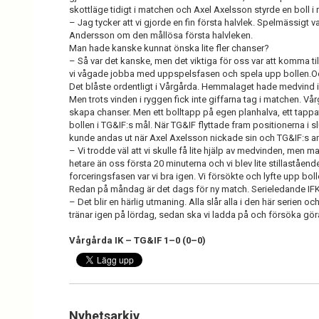
skottläge tidigt i matchen och Axel Axelsson styrde en boll i 
– Jag tycker att vi gjorde en fin första halvlek. Spelmässigt var
Andersson om den mållösa första halvleken.
Man hade kanske kunnat önska lite fler chanser?
– Så var det kanske, men det viktiga för oss var att komma til
vi vågade jobba med uppspelsfasen och spela upp bollen.Oc
Det blåste ordentligt i Vårgårda. Hemmalaget hade medvind i 
Men trots vinden i ryggen fick inte giffarna tag i matchen. Vårgå
skapa chanser. Men ett bolltapp på egen planhalva, ett tappa
bollen i TG&IF:s mål. När TG&IF flyttade fram positionerna i
kunde andas ut när Axel Axelsson nickade sin och TG&IF:s and
– Vi trodde väl att vi skulle få lite hjälp av medvinden, men 
hetare än oss första 20 minuterna och vi blev lite stillastående. 
forceringsfasen var vi bra igen. Vi försökte och lyfte upp bolle
Redan på måndag är det dags för ny match. Serieledande IF
– Det blir en härlig utmaning. Alla slår alla i den här serien och 
tränar igen på lördag, sedan ska vi ladda på och försöka göra
Vårgårda IK – TG&IF 1–0 (0–0)
Nyhetsarkiv