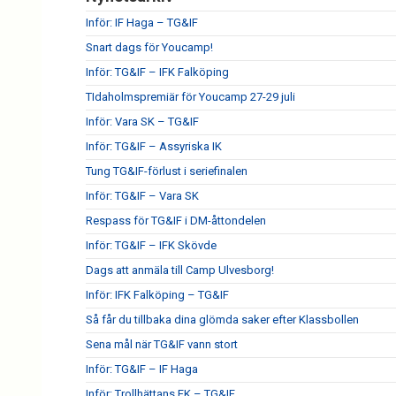
Inför: IF Haga – TG&IF
Snart dags för Youcamp!
Inför: TG&IF – IFK Falköping
TIdaholmspremiär för Youcamp 27-29 juli
Inför: Vara SK – TG&IF
Inför: TG&IF – Assyriska IK
Tung TG&IF-förlust i seriefinalen
Inför: TG&IF – Vara SK
Respass för TG&IF i DM-åttondelen
Inför: TG&IF – IFK Skövde
Dags att anmäla till Camp Ulvesborg!
Inför: IFK Falköping – TG&IF
Så får du tillbaka dina glömda saker efter Klassbollen
Sena mål när TG&IF vann stort
Inför: TG&IF – IF Haga
Inför: Trollhättans FK – TG&IF