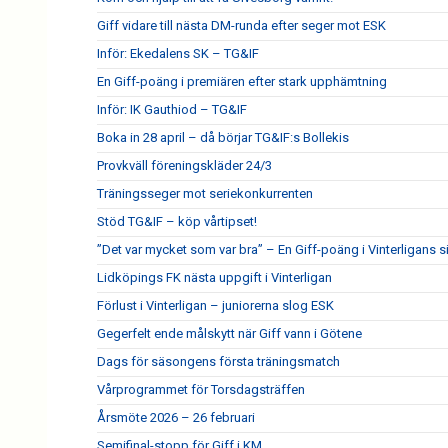
Giff vidare till nästa DM-runda efter seger mot ESK
Inför: Ekedalens SK – TG&IF
En Giff-poäng i premiären efter stark upphämtning
Inför: IK Gauthiod – TG&IF
Boka in 28 april – då börjar TG&IF:s Bollekis
Provkväll föreningskläder 24/3
Träningsseger mot seriekonkurrenten
Stöd TG&IF – köp vårtipset!
”Det var mycket som var bra” – En Giff-poäng i Vinterligans 
Lidköpings FK nästa uppgift i Vinterligan
Förlust i Vinterligan – juniorerna slog ESK
Gegerfelt ende målskytt när Giff vann i Götene
Dags för säsongens första träningsmatch
Vårprogrammet för Torsdagsträffen
Årsmöte 2026 – 26 februari
Semifinal-stopp för Giff i KM