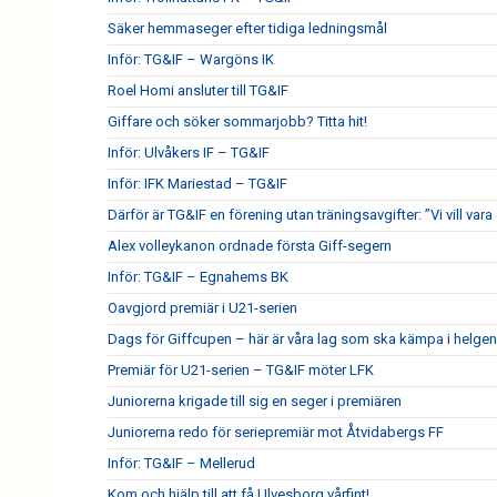
Säker hemmaseger efter tidiga ledningsmål
Inför: TG&IF – Wargöns IK
Roel Homi ansluter till TG&IF
Giffare och söker sommarjobb? Titta hit!
Inför: Ulvåkers IF – TG&IF
Inför: IFK Mariestad – TG&IF
Därför är TG&IF en förening utan träningsavgifter: ”Vi vill vara 
Alex volleykanon ordnade första Giff-segern
Inför: TG&IF – Egnahems BK
Oavgjord premiär i U21-serien
Dags för Giffcupen – här är våra lag som ska kämpa i helgen
Premiär för U21-serien – TG&IF möter LFK
Juniorerna krigade till sig en seger i premiären
Juniorerna redo för seriepremiär mot Åtvidabergs FF
Inför: TG&IF – Mellerud
Kom och hjälp till att få Ulvesborg vårfint!