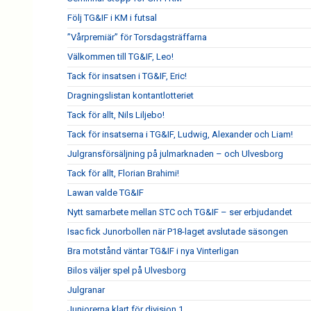
Följ TG&IF i KM i futsal
”Vårpremiär” för Torsdagsträffarna
Välkommen till TG&IF, Leo!
Tack för insatsen i TG&IF, Eric!
Dragningslistan kontantlotteriet
Tack för allt, Nils Liljebo!
Tack för insatserna i TG&IF, Ludwig, Alexander och Liam!
Julgransförsäljning på julmarknaden – och Ulvesborg
Tack för allt, Florian Brahimi!
Lawan valde TG&IF
Nytt samarbete mellan STC och TG&IF – ser erbjudandet
Isac fick Junorbollen när P18-laget avslutade säsongen
Bra motstånd väntar TG&IF i nya Vinterligan
Bilos väljer spel på Ulvesborg
Julgranar
Juniorerna klart för division 1