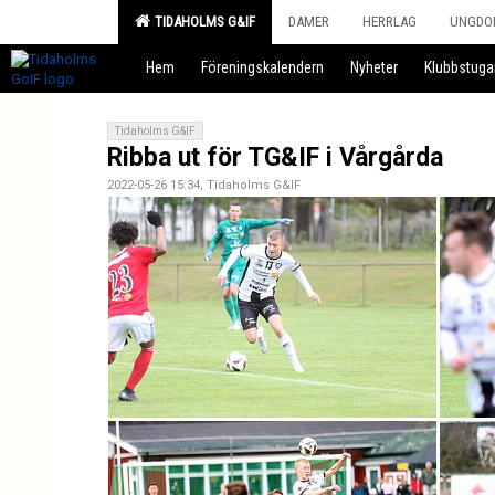
TIDAHOLMS G&IF
DAMER
HERRLAG
UNGDO
Hem
Föreningskalendern
Nyheter
Klubbstuga
Tidaholms G&IF
Ribba ut för TG&IF i Vårgårda
2022-05-26 15:34, Tidaholms G&IF