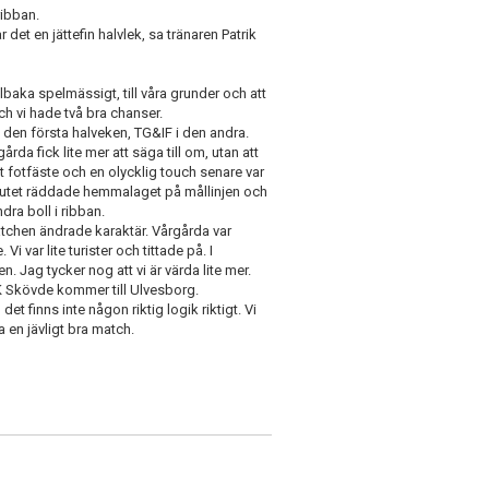
ribban.
 det en jättefin halvlek, sa tränaren Patrik
lbaka spelmässigt, till våra grunder och att
h vi hade två bra chanser.
den första halveken, TG&IF i den andra.
rda fick lite mer att säga till om, utan att
t fotfäste och en olycklig touch senare var
 slutet räddade hemmalaget på mållinjen och
ra boll i ribban.
matchen ändrade karaktär. Vårgårda var
Vi var lite turister och tittade på. I
n. Jag tycker nog att vi är värda lite mer.
K Skövde kommer till Ulvesborg.
det finns inte någon riktig logik riktigt. Vi
 en jävligt bra match.