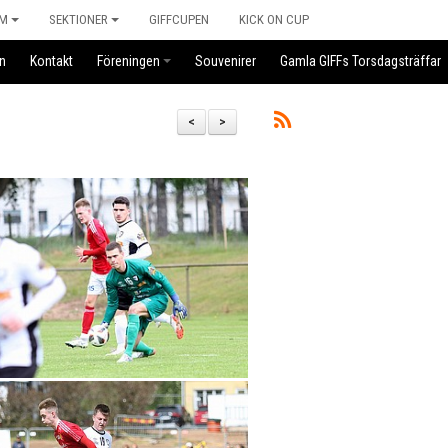
M
SEKTIONER
GIFFCUPEN
KICK ON CUP
n
Kontakt
Föreningen
Souvenirer
Gamla GIFFs Torsdagsträffar
<
>