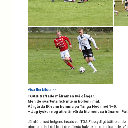
Visa fler bilder >>
TG&IF träffade målramen två gånger.
Men de svartvita fick inte in bollen i mål.
Vårgårda IK vann hemma på Tånga Hed med 1–0.
– Jag tycker nog att vi är värda lite mer, sa tränaren Pa
Jämfört med helgens insats var TG&IF betydligt bättre under 
gjorde en hel del bra i den första halvleken, och skapade två 