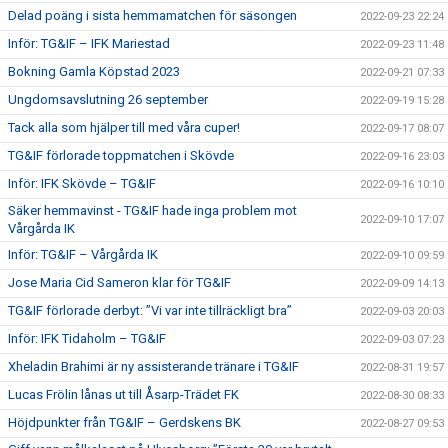
Delad poäng i sista hemmamatchen för säsongen
2022-09-23 22:24
Inför: TG&IF – IFK Mariestad
2022-09-23 11:48
Bokning Gamla Köpstad 2023
2022-09-21 07:33
Ungdomsavslutning 26 september
2022-09-19 15:28
Tack alla som hjälper till med våra cuper!
2022-09-17 08:07
TG&IF förlorade toppmatchen i Skövde
2022-09-16 23:03
Inför: IFK Skövde – TG&IF
2022-09-16 10:10
Säker hemmavinst - TG&IF hade inga problem mot
2022-09-10 17:07
Vårgårda IK
Inför: TG&IF – Vårgårda IK
2022-09-10 09:59
Jose Maria Cid Sameron klar för TG&IF
2022-09-09 14:13
TG&IF förlorade derbyt: ”Vi var inte tillräckligt bra”
2022-09-03 20:03
Inför: IFK Tidaholm – TG&IF
2022-09-03 07:23
Xheladin Brahimi är ny assisterande tränare i TG&IF
2022-08-31 19:57
Lucas Frölin lånas ut till Åsarp-Trädet FK
2022-08-30 08:33
Höjdpunkter från TG&IF – Gerdskens BK
2022-08-27 09:53