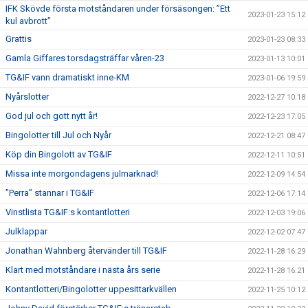
IFK Skövde första motståndaren under försäsongen: ”Ett
2023-01-23 15:12
kul avbrott”
Grattis
2023-01-23 08:33
Gamla Giffares torsdagsträffar våren-23
2023-01-13 10:01
TG&IF vann dramatiskt inne-KM
2023-01-06 19:59
Nyårslotter
2022-12-27 10:18
God jul och gott nytt år!
2022-12-23 17:05
Bingolotter till Jul och Nyår
2022-12-21 08:47
Köp din Bingolott av TG&IF
2022-12-11 10:51
Missa inte morgondagens julmarknad!
2022-12-09 14:54
”Perra” stannar i TG&IF
2022-12-06 17:14
Vinstlista TG&IF:s kontantlotteri
2022-12-03 19:06
Julklappar
2022-12-02 07:47
Jonathan Wahnberg återvänder till TG&IF
2022-11-28 16:29
Klart med motståndare i nästa års serie
2022-11-28 16:21
Kontantlotteri/Bingolotter uppesittarkvällen
2022-11-25 10:12