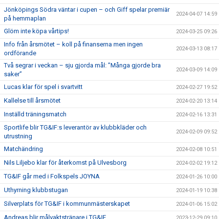
Jönköpings Södra väntar i cupen – och Giff spelar premiär
2024-04-07 14:59
på hemmaplan
Glöm inte köpa vårtips!
2024-03-25 09:26
Info från årsmötet – koll på finanserna men ingen
2024-03-13 08:17
ordförande
Två segrar i veckan – sju gjorda mål: ”Många gjorde bra
2024-03-09 14:09
saker”
Lucas klar för spel i svartvitt
2024-02-27 19:52
Kallelse till årsmötet
2024-02-20 13:14
Inställd träningsmatch
2024-02-16 13:31
Sportlife blir TG&IF:s leverantör av klubbkläder och
2024-02-09 09:52
utrustning
Matchändring
2024-02-08 10:51
Nils Liljebo klar för återkomst på Ulvesborg
2024-02-02 19:12
TG&IF går med i Folkspels JOYNA
2024-01-26 10:00
Uthyrning klubbstugan
2024-01-19 10:38
Silverplats för TG&IF i kommunmästerskapet
2024-01-06 15:02
Andreas blir målvaktstränare i TG&IF
2023-12-29 09:10