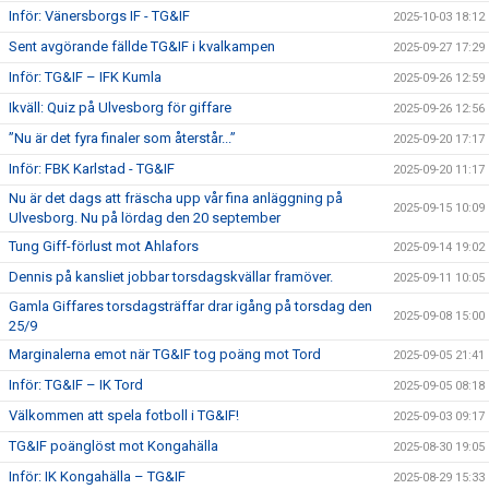
Inför: Vänersborgs IF - TG&IF
2025-10-03 18:12
Sent avgörande fällde TG&IF i kvalkampen
2025-09-27 17:29
Inför: TG&IF – IFK Kumla
2025-09-26 12:59
Ikväll: Quiz på Ulvesborg för giffare
2025-09-26 12:56
”Nu är det fyra finaler som återstår...”
2025-09-20 17:17
Inför: FBK Karlstad - TG&IF
2025-09-20 11:17
Nu är det dags att fräscha upp vår fina anläggning på
2025-09-15 10:09
Ulvesborg. Nu på lördag den 20 september
Tung Giff-förlust mot Ahlafors
2025-09-14 19:02
Dennis på kansliet jobbar torsdagskvällar framöver.
2025-09-11 10:05
Gamla Giffares torsdagsträffar drar igång på torsdag den
2025-09-08 15:00
25/9
Marginalerna emot när TG&IF tog poäng mot Tord
2025-09-05 21:41
Inför: TG&IF – IK Tord
2025-09-05 08:18
Välkommen att spela fotboll i TG&IF!
2025-09-03 09:17
TG&IF poänglöst mot Kongahälla
2025-08-30 19:05
Inför: IK Kongahälla – TG&IF
2025-08-29 15:33