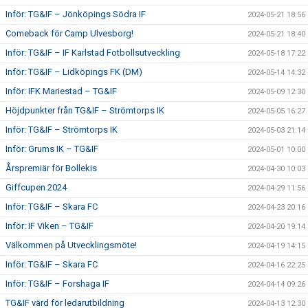
Inför: TG&IF – Jönköpings Södra IF
2024-05-21 18:56
Comeback för Camp Ulvesborg!
2024-05-21 18:40
Inför: TG&IF – IF Karlstad Fotbollsutveckling
2024-05-18 17:22
Inför: TG&IF – Lidköpings FK (DM)
2024-05-14 14:32
Inför: IFK Mariestad – TG&IF
2024-05-09 12:30
Höjdpunkter från TG&IF – Strömtorps IK
2024-05-05 16:27
Inför: TG&IF – Strömtorps IK
2024-05-03 21:14
Inför: Grums IK – TG&IF
2024-05-01 10:00
Årspremiär för Bollekis
2024-04-30 10:03
Giffcupen 2024
2024-04-29 11:56
Inför: TG&IF – Skara FC
2024-04-23 20:16
Inför: IF Viken – TG&IF
2024-04-20 19:14
Välkommen på Utvecklingsmöte!
2024-04-19 14:15
Inför: TG&IF – Skara FC
2024-04-16 22:25
Inför: TG&IF – Forshaga IF
2024-04-14 09:26
TG&IF värd för ledarutbildning
2024-04-13 12:30