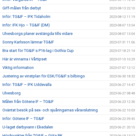
Giff-målen från derbyt
2023-08-13 22:10
Inför: TG&IF – IFK Tidaholm
2023-08-12 11:19
Inför: IFK Hjo – TG&IF (DM)
2023-08-07 13:54
Ulvesborgs planer avstängda tills vidare
2023-08-07 13:04
Sonny Karlsson lämnar TG&IF
2023-07-31 11:06
Bra start för TG&IF:s P16-lag i Gothia Cup
2023-07-18 21:14
Här är vinnarna i Vårtipset
2023-07-10 10:29
Viktig information
2023-07-07 12:12
Justering av vinstplan för ESK/TG&IF:s bilbingo
2023-06-30 18:32
Inför: TG&IF – IFK Uddevalla
2023-06-27 14:47
Ulvesborg
2023-06-27 08:48
Målen från Götene IF – TG&IF
2023-06-23 12:30
Oväntat besök på sex- och sjuåringarnas våravslutning
2023-06-22 10:03
Inför: Götene IF – TG&IF
2023-06-22 09:45
U-laget derbyvann i Ekedalen
2023-06-21 20:15
Höjdpunkter från TG&IF – Göta BK
2023-06-19 13:12