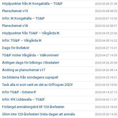
Höjdpunkter från IK Kongahälla – TG&IF
2023-05-08 21:28
Planschemat v19
2023-05-08 08:32
Inför: IK Kongahälla – TG&IF
2023-05-07 10:55
Planschemat v18
2023-05-02 08:57
Höjdpunkter från TG&IF – Vårgårda IK
2023-04-29 22:36
Inför: TG&IF – Vårgårda IK
2023-04-28 16:52
Dags för Bollekis!
2023-04-27 15:21
TG&IF möter Vårgårda – Välkommen!
2023-04-27 14:09
Äntligen dags för bilbingo i Ekedalen!
2023-04-26 20:58
Ändring av planschemat v17
2023-04-26 08:14
Se bilderna från söndagens cupspel!
2023-04-23 18:51
Tack alla ni som varit en del av Giffcupen 2023!
2023-04-23 18:00
Inför TG&IF - Götene IF
2023-04-14 07:15
Inför: IFK Uddevalla – TG&IF
2023-04-06 11:37
Förlängd anmälningstid till 120-årsfesten
2023-03-24 18:03
Glöm inte 120-årsfesten! Sista dagen att anmäla
2023-03-20 14:03