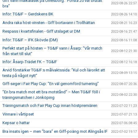
Giff vann målkalaset på Ulvesborg: ”Första 20 var brutalt
2022-08-26 22:57
bra”
Inför: TG&IF – Gerdskens BK
2022-08-26 14:10
Andra raka höst-vinsten - Giff bortavann i Trollhättan
2022-08-21 16:23
Respass i kvartsfinalen - Giff utslaget ur DM
2022-08-16 21:47
Inför: TG&IF – IFK Skövde (DM)
2022-08-16 11:08
Perfekt start på hösten – TG&IF vann i Åsarp: ”Vår match
2022-08-12 21:30
från start till slut”
Inför: Åsarp-Trädet FK – TG&IF
2022-08-12 16:18
Arvid förstärker TG&IF:s målvaktssida: ”Kul och lärorikt att
2022-08-09 13:15
testa på något nytt”
Giff-seger i Fair Play Cup: ”En väl genomförd turnering”
2022-08-07 20:36
”En bra match mot ett bra motstånd” – Men TG&IF föll i
2022-08-02 22:30
träningsmatchen i Jönköping
Träningsmatch och Fair Play Cup innan höstpremiären
2022-07-22 11:23
Vinnare i vårtipset
2022-07-07 21:13
Kepsar o hattar
2022-07-06 08:45
Bra insats igen – men ”bara” en Giff-poäng mot Alingsås IF
2022-07-02 19:17