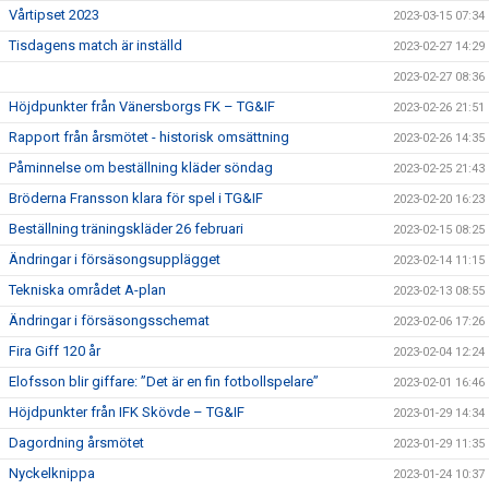
Vårtipset 2023
2023-03-15 07:34
Tisdagens match är inställd
2023-02-27 14:29
2023-02-27 08:36
Höjdpunkter från Vänersborgs FK – TG&IF
2023-02-26 21:51
Rapport från årsmötet - historisk omsättning
2023-02-26 14:35
Påminnelse om beställning kläder söndag
2023-02-25 21:43
Bröderna Fransson klara för spel i TG&IF
2023-02-20 16:23
Beställning träningskläder 26 februari
2023-02-15 08:25
Ändringar i försäsongsupplägget
2023-02-14 11:15
Tekniska området A-plan
2023-02-13 08:55
Ändringar i försäsongsschemat
2023-02-06 17:26
Fira Giff 120 år
2023-02-04 12:24
Elofsson blir giffare: ”Det är en fin fotbollspelare”
2023-02-01 16:46
Höjdpunkter från IFK Skövde – TG&IF
2023-01-29 14:34
Dagordning årsmötet
2023-01-29 11:35
Nyckelknippa
2023-01-24 10:37