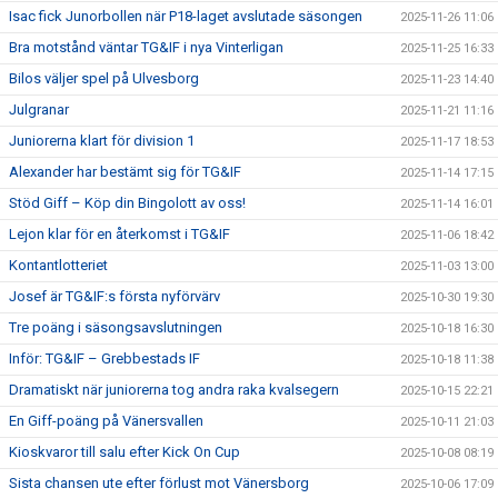
Isac fick Junorbollen när P18-laget avslutade säsongen
2025-11-26 11:06
Bra motstånd väntar TG&IF i nya Vinterligan
2025-11-25 16:33
Bilos väljer spel på Ulvesborg
2025-11-23 14:40
Julgranar
2025-11-21 11:16
Juniorerna klart för division 1
2025-11-17 18:53
Alexander har bestämt sig för TG&IF
2025-11-14 17:15
Stöd Giff – Köp din Bingolott av oss!
2025-11-14 16:01
Lejon klar för en återkomst i TG&IF
2025-11-06 18:42
Kontantlotteriet
2025-11-03 13:00
Josef är TG&IF:s första nyförvärv
2025-10-30 19:30
Tre poäng i säsongsavslutningen
2025-10-18 16:30
Inför: TG&IF – Grebbestads IF
2025-10-18 11:38
Dramatiskt när juniorerna tog andra raka kvalsegern
2025-10-15 22:21
En Giff-poäng på Vänersvallen
2025-10-11 21:03
Kioskvaror till salu efter Kick On Cup
2025-10-08 08:19
Sista chansen ute efter förlust mot Vänersborg
2025-10-06 17:09