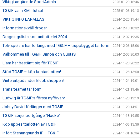
Viktigt angående SportAdmin
2025-01-29 16:46
TG&IF vann KM i futsal
2025-01-06 19:13
VIKTIG INFO LARM,LÄS.
2024-12-20 11:44
Informationskväll droger
2024-12-18 18:32
Dragningslista kontantlotteriet 2024
2024-12-07 19:35
Tolv spelare har förlängt med TG&IF – truppbygget tar form
2024-12-06 15:06
Välkommen till TG&IF, Simon och Gustav!
2024-12-03 20:03
Liam har bestämt sig för TG&IF
2024-11-28 20:22
Stöd TG&IF – köp kontantlotten!
2024-11-28 13:50
Vintererbjudande i klubbshoppen!
2024-11-24 19:01
Tränarteamet tar form
2024-11-21 19:46
Ludwig är TG&IF:s första nyförvärv
2024-11-20 19:19
Johny David förlänger med TG&IF
2024-11-20 14:51
TG&IF sörjer bortgånge ”Hacke”
2024-11-18 19:55
Köp uppesittarlotten av TG&IF
2024-11-05 13:30
Inför: Stenungsunds IF – TG&IF
2024-11-01 16:34