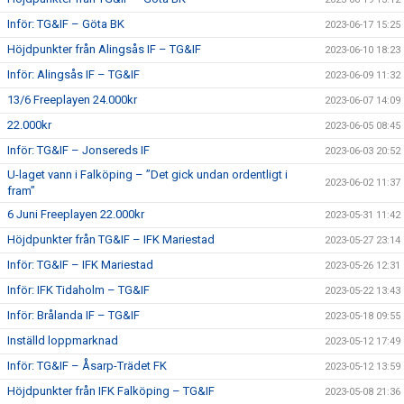
Inför: TG&IF – Göta BK
2023-06-17 15:25
Höjdpunkter från Alingsås IF – TG&IF
2023-06-10 18:23
Inför: Alingsås IF – TG&IF
2023-06-09 11:32
13/6 Freeplayen 24.000kr
2023-06-07 14:09
22.000kr
2023-06-05 08:45
Inför: TG&IF – Jonsereds IF
2023-06-03 20:52
U-laget vann i Falköping – ”Det gick undan ordentligt i
2023-06-02 11:37
fram”
6 Juni Freeplayen 22.000kr
2023-05-31 11:42
Höjdpunkter från TG&IF – IFK Mariestad
2023-05-27 23:14
Inför: TG&IF – IFK Mariestad
2023-05-26 12:31
Inför: IFK Tidaholm – TG&IF
2023-05-22 13:43
Inför: Brålanda IF – TG&IF
2023-05-18 09:55
Inställd loppmarknad
2023-05-12 17:49
Inför: TG&IF – Åsarp-Trädet FK
2023-05-12 13:59
Höjdpunkter från IFK Falköping – TG&IF
2023-05-08 21:36