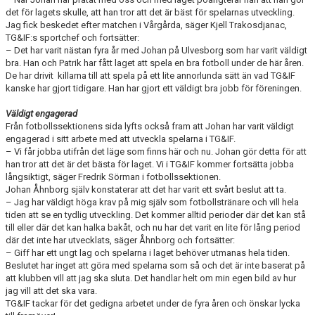
det för lagets skulle, att han tror att det är bäst för spelarnas utveckling.
Jag fick beskedet efter matchen i Vårgårda, säger Kjell Trakosdjanac,
TG&IF:s sportchef och fortsätter:
– Det har varit nästan fyra år med Johan på Ulvesborg som har varit väldigt
bra. Han och Patrik har fått laget att spela en bra fotboll under de här åren.
De har drivit killarna till att spela på ett lite annorlunda sätt än vad TG&IF
kanske har gjort tidigare. Han har gjort ett väldigt bra jobb för föreningen.
Väldigt engagerad
Från fotbollssektionens sida lyfts också fram att Johan har varit väldigt
engagerad i sitt arbete med att utveckla spelarna i TG&IF.
– Vi får jobba utifrån det läge som finns här och nu. Johan gör detta för att
han tror att det är det bästa för laget. Vi i TG&IF kommer fortsätta jobba
långsiktigt, säger Fredrik Sörman i fotbollssektionen.
Johan Åhnborg själv konstaterar att det har varit ett svårt beslut att ta.
– Jag har väldigt höga krav på mig själv som fotbollstränare och vill hela
tiden att se en tydlig utveckling. Det kommer alltid perioder där det kan stå
till eller där det kan halka bakåt, och nu har det varit en lite för lång period
där det inte har utvecklats, säger Åhnborg och fortsätter:
– Giff har ett ungt lag och spelarna i laget behöver utmanas hela tiden.
Beslutet har inget att göra med spelarna som så och det är inte baserat på
att klubben vill att jag ska sluta. Det handlar helt om min egen bild av hur
jag vill att det ska vara.
TG&IF tackar för det gedigna arbetet under de fyra åren och önskar lycka