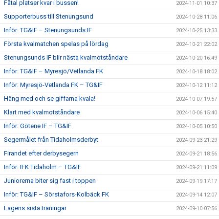
Fåtal platser kvar i bussen!
2024-11-01 10:37
Supporterbuss till Stenungsund
2024-10-28 11:06
Inför: TG&IF – Stenungsunds IF
2024-10-25 13:33
Första kvalmatchen spelas på lördag
2024-10-21 22:02
Stenungsunds IF blir nästa kvalmotståndare
2024-10-20 16:49
Inför: TG&IF – Myresjö/Vetlanda FK
2024-10-18 18:02
Inför: Myresjö-Vetlanda FK – TG&IF
2024-10-12 11:12
Häng med och se giffarna kvala!
2024-10-07 19:57
Klart med kvalmotståndare
2024-10-06 15:40
Inför: Götene IF – TG&IF
2024-10-05 10:50
Segermålet från Tidaholmsderbyt
2024-09-23 21:29
Firandet efter derbysegern
2024-09-21 18:56
Inför: IFK Tidaholm – TG&IF
2024-09-21 11:09
Juniorerna biter sig fast i toppen
2024-09-19 17:17
Inför: TG&IF – Sörstafors-Kolbäck FK
2024-09-14 12:07
Lagens sista träningar
2024-09-10 07:56