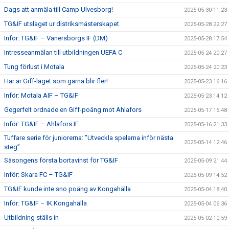
Dags att anmäla till Camp Ulvesborg!
2025-05-30 11:23
TG&IF utslaget ur distriksmästerskapet
2025-05-28 22:27
Inför: TG&IF – Vänersborgs IF (DM)
2025-05-28 17:54
Intresseanmälan till utbildningen UEFA C
2025-05-24 20:27
Tung förlust i Motala
2025-05-24 20:23
Här är Giff-laget som gärna blir fler!
2025-05-23 16:16
Inför: Motala AIF – TG&IF
2025-05-23 14:12
Gegerfelt ordnade en Giff-poäng mot Ahlafors
2025-05-17 16:48
Inför: TG&IF – Ahlafors IF
2025-05-16 21:33
Tuffare serie för juniorerna: ”Utveckla spelarna inför nästa
2025-05-14 12:46
steg”
Säsongens första bortavinst för TG&IF
2025-05-09 21:44
Inför: Skara FC – TG&IF
2025-05-09 14:52
TG&IF kunde inte sno poäng av Kongahälla
2025-05-04 18:40
Inför: TG&IF – IK Kongahälla
2025-05-04 06:36
Utbildning ställs in
2025-05-02 10:59