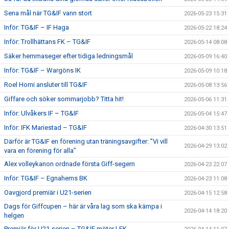
Sena mål när TG&IF vann stort
2026-05-23 15:31
Inför: TG&IF – IF Haga
2026-05-22 18:24
Inför: Trollhättans FK – TG&IF
2026-05-14 08:08
Säker hemmaseger efter tidiga ledningsmål
2026-05-09 16:40
Inför: TG&IF – Wargöns IK
2026-05-09 10:18
Roel Homi ansluter till TG&IF
2026-05-08 13:56
Giffare och söker sommarjobb? Titta hit!
2026-05-06 11:31
Inför: Ulvåkers IF – TG&IF
2026-05-04 15:47
Inför: IFK Mariestad – TG&IF
2026-04-30 13:51
Därför är TG&IF en förening utan träningsavgifter: ”Vi vill
2026-04-29 13:02
vara en förening för alla”
Alex volleykanon ordnade första Giff-segern
2026-04-23 22:07
Inför: TG&IF – Egnahems BK
2026-04-23 11:08
Oavgjord premiär i U21-serien
2026-04-15 12:58
Dags för Giffcupen – här är våra lag som ska kämpa i
2026-04-14 18:20
helgen
Premiär för U21-serien – TG&IF möter LFK