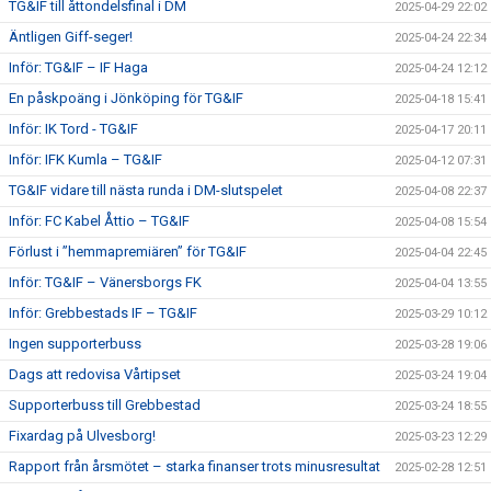
TG&IF till åttondelsfinal i DM
2025-04-29 22:02
Äntligen Giff-seger!
2025-04-24 22:34
Inför: TG&IF – IF Haga
2025-04-24 12:12
En påskpoäng i Jönköping för TG&IF
2025-04-18 15:41
Inför: IK Tord - TG&IF
2025-04-17 20:11
Inför: IFK Kumla – TG&IF
2025-04-12 07:31
TG&IF vidare till nästa runda i DM-slutspelet
2025-04-08 22:37
Inför: FC Kabel Åttio – TG&IF
2025-04-08 15:54
Förlust i ”hemmapremiären” för TG&IF
2025-04-04 22:45
Inför: TG&IF – Vänersborgs FK
2025-04-04 13:55
Inför: Grebbestads IF – TG&IF
2025-03-29 10:12
Ingen supporterbuss
2025-03-28 19:06
Dags att redovisa Vårtipset
2025-03-24 19:04
Supporterbuss till Grebbestad
2025-03-24 18:55
Fixardag på Ulvesborg!
2025-03-23 12:29
Rapport från årsmötet – starka finanser trots minusresultat
2025-02-28 12:51