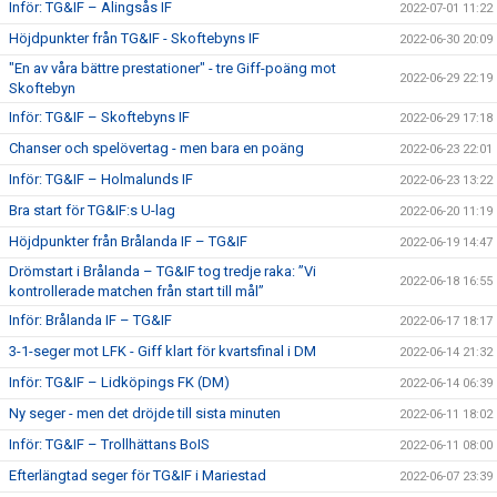
Inför: TG&IF – Alingsås IF
2022-07-01 11:22
Höjdpunkter från TG&IF - Skoftebyns IF
2022-06-30 20:09
"En av våra bättre prestationer" - tre Giff-poäng mot
2022-06-29 22:19
Skoftebyn
Inför: TG&IF – Skoftebyns IF
2022-06-29 17:18
Chanser och spelövertag - men bara en poäng
2022-06-23 22:01
Inför: TG&IF – Holmalunds IF
2022-06-23 13:22
Bra start för TG&IF:s U-lag
2022-06-20 11:19
Höjdpunkter från Brålanda IF – TG&IF
2022-06-19 14:47
Drömstart i Brålanda – TG&IF tog tredje raka: ”Vi
2022-06-18 16:55
kontrollerade matchen från start till mål”
Inför: Brålanda IF – TG&IF
2022-06-17 18:17
3-1-seger mot LFK - Giff klart för kvartsfinal i DM
2022-06-14 21:32
Inför: TG&IF – Lidköpings FK (DM)
2022-06-14 06:39
Ny seger - men det dröjde till sista minuten
2022-06-11 18:02
Inför: TG&IF – Trollhättans BoIS
2022-06-11 08:00
Efterlängtad seger för TG&IF i Mariestad
2022-06-07 23:39