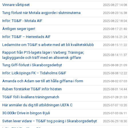
Vinnare vårtipset
2025-08-27 14:08
Tung förlust när Motala avgjorde i slutminuterna
2025-08-23 16:38
Inför: TG&IF - Motala AIF
2025-08-22 18:04
Äntligen seger igen!
2025-08-17 21:40
Inför: TG&IF – Herrestads AIF
2025-08-16 21:24
Ledarmöte om TG&IF:s arbete med att bli kvalitetsklubb
2025-08-15 11:22
Rapport från P15-lagets läger i Varberg: Träningar,
2025-08-14 11:37
lagbyggande och träff med en allsvensk giffare
Tung Giff-förlust i Skaraborgsderbyt
2025-08-08 21:09
Inför: Lidköpings FK – Tidaholms G&IF
2025-08-08 12:22
Amanda och Adam ser till att hålla giffarna i form
2025-08-02 07:03
Ruben förstärker TG&IF inför hösten
2025-08-01 14:44
TG&IF föll i kvällens träningsmatch
2025-07-28 21:53
Här anmäler du dig till utbildningen UEFA C
2025-07-07 10:20
30.000kr Drive in bingon 8 juli
2025-07-03 06:11
Sviten lever vidare – TG&IF tog poäng i Skaraborgsderbyt
2025-06-29 18:30