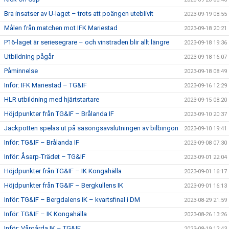
Bra insatser av U-laget – trots att poängen uteblivit
2023-09-19 08:55
Målen från matchen mot IFK Mariestad
2023-09-18 20:21
P16-laget är seriesegrare – och vinstraden blir allt längre
2023-09-18 19:36
Utbildning pågår
2023-09-18 16:07
Påminnelse
2023-09-18 08:49
Inför: IFK Mariestad – TG&IF
2023-09-16 12:29
HLR utbildning med hjärtstartare
2023-09-15 08:20
Höjdpunkter från TG&IF – Brålanda IF
2023-09-10 20:37
Jackpotten spelas ut på säsongsavslutningen av bilbingon
2023-09-10 19:41
Inför: TG&IF – Brålanda IF
2023-09-08 07:30
Inför: Åsarp-Trädet – TG&IF
2023-09-01 22:04
Höjdpunkter från TG&IF – IK Kongahälla
2023-09-01 16:17
Höjdpunkter från TG&IF – Bergkullens IK
2023-09-01 16:13
Inför: TG&IF – Bergdalens IK – kvartsfinal i DM
2023-08-29 21:59
Inför: TG&IF – IK Kongahälla
2023-08-26 13:26
Inför: Vårgårda IK – TG&IF
2023-08-19 12:43