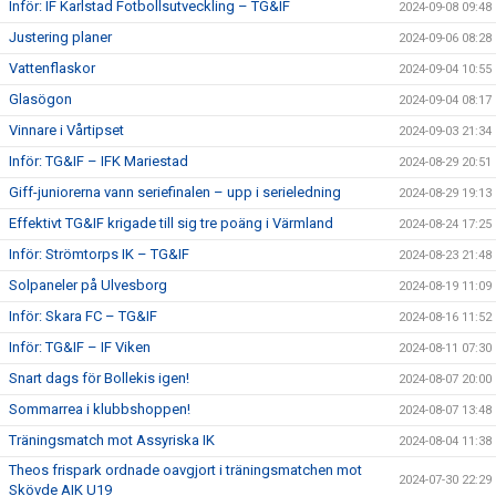
Inför: IF Karlstad Fotbollsutveckling – TG&IF
2024-09-08 09:48
Justering planer
2024-09-06 08:28
Vattenflaskor
2024-09-04 10:55
Glasögon
2024-09-04 08:17
Vinnare i Vårtipset
2024-09-03 21:34
Inför: TG&IF – IFK Mariestad
2024-08-29 20:51
Giff-juniorerna vann seriefinalen – upp i serieledning
2024-08-29 19:13
Effektivt TG&IF krigade till sig tre poäng i Värmland
2024-08-24 17:25
Inför: Strömtorps IK – TG&IF
2024-08-23 21:48
Solpaneler på Ulvesborg
2024-08-19 11:09
Inför: Skara FC – TG&IF
2024-08-16 11:52
Inför: TG&IF – IF Viken
2024-08-11 07:30
Snart dags för Bollekis igen!
2024-08-07 20:00
Sommarrea i klubbshoppen!
2024-08-07 13:48
Träningsmatch mot Assyriska IK
2024-08-04 11:38
Theos frispark ordnade oavgjort i träningsmatchen mot
2024-07-30 22:29
Skövde AIK U19