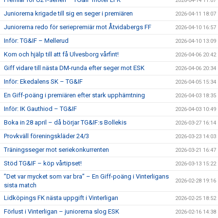
2026-04-14 11:07
Juniorerna krigade till sig en seger i premiären
2026-04-11 18:07
Juniorerna redo för seriepremiär mot Åtvidabergs FF
2026-04-10 16:57
Inför: TG&IF – Mellerud
2026-04-10 13:09
Kom och hjälp till att få Ulvesborg vårfint!
2026-04-06 20:42
Giff vidare till nästa DM-runda efter seger mot ESK
2026-04-06 20:34
Inför: Ekedalens SK – TG&IF
2026-04-05 15:34
En Giff-poäng i premiären efter stark upphämtning
2026-04-03 18:35
Inför: IK Gauthiod – TG&IF
2026-04-03 10:49
Boka in 28 april – då börjar TG&IF:s Bollekis
2026-03-27 16:14
Provkväll föreningskläder 24/3
2026-03-23 14:03
Träningsseger mot seriekonkurrenten
2026-03-21 16:47
Stöd TG&IF – köp vårtipset!
2026-03-13 15:22
”Det var mycket som var bra” – En Giff-poäng i Vinterligans
2026-02-28 19:16
sista match
Lidköpings FK nästa uppgift i Vinterligan
2026-02-25 18:52
Förlust i Vinterligan – juniorerna slog ESK
2026-02-16 14:38