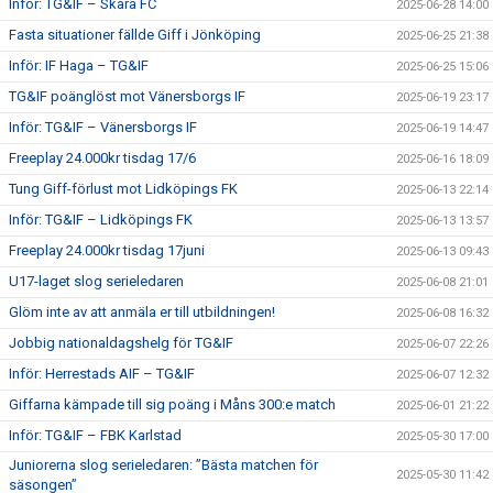
Inför: TG&IF – Skara FC
2025-06-28 14:00
Fasta situationer fällde Giff i Jönköping
2025-06-25 21:38
Inför: IF Haga – TG&IF
2025-06-25 15:06
TG&IF poänglöst mot Vänersborgs IF
2025-06-19 23:17
Inför: TG&IF – Vänersborgs IF
2025-06-19 14:47
Freeplay 24.000kr tisdag 17/6
2025-06-16 18:09
Tung Giff-förlust mot Lidköpings FK
2025-06-13 22:14
Inför: TG&IF – Lidköpings FK
2025-06-13 13:57
Freeplay 24.000kr tisdag 17juni
2025-06-13 09:43
U17-laget slog serieledaren
2025-06-08 21:01
Glöm inte av att anmäla er till utbildningen!
2025-06-08 16:32
Jobbig nationaldagshelg för TG&IF
2025-06-07 22:26
Inför: Herrestads AIF – TG&IF
2025-06-07 12:32
Giffarna kämpade till sig poäng i Måns 300:e match
2025-06-01 21:22
Inför: TG&IF – FBK Karlstad
2025-05-30 17:00
Juniorerna slog serieledaren: ”Bästa matchen för
2025-05-30 11:42
säsongen”