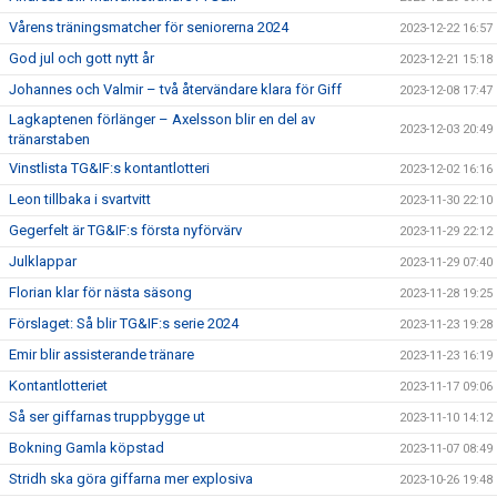
Vårens träningsmatcher för seniorerna 2024
2023-12-22 16:57
God jul och gott nytt år
2023-12-21 15:18
Johannes och Valmir – två återvändare klara för Giff
2023-12-08 17:47
Lagkaptenen förlänger – Axelsson blir en del av
2023-12-03 20:49
tränarstaben
Vinstlista TG&IF:s kontantlotteri
2023-12-02 16:16
Leon tillbaka i svartvitt
2023-11-30 22:10
Gegerfelt är TG&IF:s första nyförvärv
2023-11-29 22:12
Julklappar
2023-11-29 07:40
Florian klar för nästa säsong
2023-11-28 19:25
Förslaget: Så blir TG&IF:s serie 2024
2023-11-23 19:28
Emir blir assisterande tränare
2023-11-23 16:19
Kontantlotteriet
2023-11-17 09:06
Så ser giffarnas truppbygge ut
2023-11-10 14:12
Bokning Gamla köpstad
2023-11-07 08:49
Stridh ska göra giffarna mer explosiva
2023-10-26 19:48