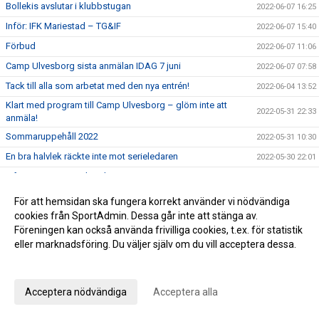
Bollekis avslutar i klubbstugan
2022-06-07 16:25
Inför: IFK Mariestad – TG&IF
2022-06-07 15:40
Förbud
2022-06-07 11:06
Camp Ulvesborg sista anmälan IDAG 7 juni
2022-06-07 07:58
Tack till alla som arbetat med den nya entrén!
2022-06-04 13:52
Klart med program till Camp Ulvesborg – glöm inte att
2022-05-31 22:33
anmäla!
Sommaruppehåll 2022
2022-05-31 10:30
En bra halvlek räckte inte mot serieledaren
2022-05-30 22:01
Inför: TG&IF – IFK Skövde
2022-05-30 12:52
Påminnelse Camp Ulvesborg
2022-05-29 08:16
För att hemsidan ska fungera korrekt använder vi nödvändiga
cookies från SportAdmin. Dessa går inte att stänga av.
Johan Åhnborg kliver av uppdraget som Giff-tränare
2022-05-28 19:28
Föreningen kan också använda frivilliga cookies, t.ex. för statistik
Ribba ut för TG&IF i Vårgårda
2022-05-26 15:34
eller marknadsföring. Du väljer själv om du vill acceptera dessa.
Inför: Vårgårda IK – TG&IF
2022-05-26 10:16
Anpassa dina val
I sommar blir det comeback för Camp Ulvesborg
2022-05-23 16:14
Acceptera nödvändiga
Acceptera alla
Uddamålsförlust i derbyt
2022-05-21 21:34
Inför: TG&IF – IFK Tidaholm
2022-05-21 07:03