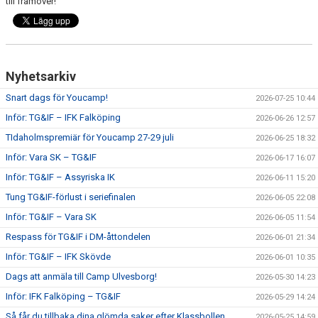
till framöver!
Nyhetsarkiv
Snart dags för Youcamp!
2026-07-25 10:44
Inför: TG&IF – IFK Falköping
2026-06-26 12:57
TIdaholmspremiär för Youcamp 27-29 juli
2026-06-25 18:32
Inför: Vara SK – TG&IF
2026-06-17 16:07
Inför: TG&IF – Assyriska IK
2026-06-11 15:20
Tung TG&IF-förlust i seriefinalen
2026-06-05 22:08
Inför: TG&IF – Vara SK
2026-06-05 11:54
Respass för TG&IF i DM-åttondelen
2026-06-01 21:34
Inför: TG&IF – IFK Skövde
2026-06-01 10:35
Dags att anmäla till Camp Ulvesborg!
2026-05-30 14:23
Inför: IFK Falköping – TG&IF
2026-05-29 14:24
Så får du tillbaka dina glömda saker efter Klassbollen
2026-05-25 14:59