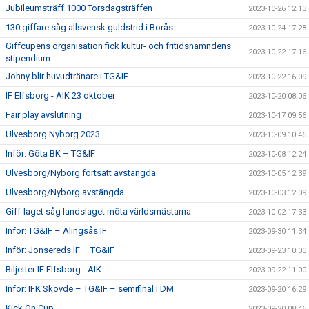
Jubileumsträff 1000 Torsdagsträffen
2023-10-26 12:13
130 giffare såg allsvensk guldstrid i Borås
2023-10-24 17:28
Giffcupens organisation fick kultur- och fritidsnämndens
2023-10-22 17:16
stipendium
Johny blir huvudtränare i TG&IF
2023-10-22 16:09
IF Elfsborg - AIK 23 oktober
2023-10-20 08:06
Fair play avslutning
2023-10-17 09:56
Ulvesborg Nyborg 2023
2023-10-09 10:46
Inför: Göta BK – TG&IF
2023-10-08 12:24
Ulvesborg/Nyborg fortsatt avstängda
2023-10-05 12:39
Ulvesborg/Nyborg avstängda
2023-10-03 12:09
Giff-laget såg landslaget möta världsmästarna
2023-10-02 17:33
Inför: TG&IF – Alingsås IF
2023-09-30 11:34
Inför: Jonsereds IF – TG&IF
2023-09-23 10:00
Biljetter IF Elfsborg - AIK
2023-09-22 11:00
Inför: IFK Skövde – TG&IF – semifinal i DM
2023-09-20 16:29
Kick On Cup
2023-09-20 08:46