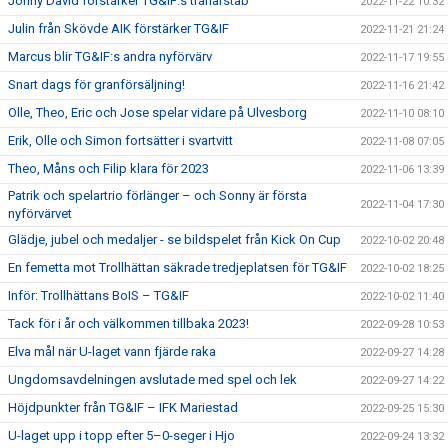
Johny David förstärker TG&IF:s tränarstab
2022-11-22 10:32
Julin från Skövde AIK förstärker TG&IF
2022-11-21 21:24
Marcus blir TG&IF:s andra nyförvärv
2022-11-17 19:55
Snart dags för granförsäljning!
2022-11-16 21:42
Olle, Theo, Eric och Jose spelar vidare på Ulvesborg
2022-11-10 08:10
Erik, Olle och Simon fortsätter i svartvitt
2022-11-08 07:05
Theo, Måns och Filip klara för 2023
2022-11-06 13:39
Patrik och spelartrio förlänger – och Sonny är första
2022-11-04 17:30
nyförvärvet
Glädje, jubel och medaljer - se bildspelet från Kick On Cup
2022-10-02 20:48
En femetta mot Trollhättan säkrade tredjeplatsen för TG&IF
2022-10-02 18:25
Inför: Trollhättans BoIS – TG&IF
2022-10-02 11:40
Tack för i år och välkommen tillbaka 2023!
2022-09-28 10:53
Elva mål när U-laget vann fjärde raka
2022-09-27 14:28
Ungdomsavdelningen avslutade med spel och lek
2022-09-27 14:22
Höjdpunkter från TG&IF – IFK Mariestad
2022-09-25 15:30
U-laget upp i topp efter 5–0-seger i Hjo
2022-09-24 13:32