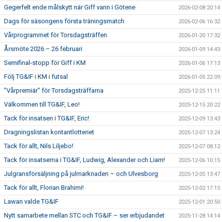
Gegerfelt ende målskytt när Giff vann i Götene
2026-02-08 20:14
Dags för säsongens första träningsmatch
2026-02-06 16:32
Vårprogrammet för Torsdagsträffen
2026-01-20 17:32
Årsmöte 2026 – 26 februari
2026-01-09 14:43
Semifinal-stopp för Giff i KM
2026-01-06 17:13
Följ TG&IF i KM i futsal
2026-01-05 22:09
”Vårpremiär” för Torsdagsträffarna
2025-12-25 11:11
Välkommen till TG&IF, Leo!
2025-12-15 20:22
Tack för insatsen i TG&IF, Eric!
2025-12-09 13:43
Dragningslistan kontantlotteriet
2025-12-07 13:24
Tack för allt, Nils Liljebo!
2025-12-07 08:12
Tack för insatserna i TG&IF, Ludwig, Alexander och Liam!
2025-12-06 10:15
Julgransförsäljning på julmarknaden – och Ulvesborg
2025-12-05 13:47
Tack för allt, Florian Brahimi!
2025-12-02 17:15
Lawan valde TG&IF
2025-12-01 20:50
Nytt samarbete mellan STC och TG&IF – ser erbjudandet
2025-11-28 14:14