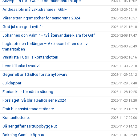
Silverplats för TG&IF i kommunmästerskapet
2024-01-06 15:02
Andreas blir målvaktstränare i TG&IF
2023-12-29 09:10
Vårens träningsmatcher för seniorerna 2024
2023-12-22 16:57
God jul och gott nytt år
2023-12-21 15:18
Johannes och Valmir – två återvändare klara för Giff
2023-12-08 17:47
Lagkaptenen förlänger – Axelsson blir en del av
2023-12-03 20:49
tränarstaben
Vinstlista TG&IF:s kontantlotteri
2023-12-02 16:16
Leon tillbaka i svartvitt
2023-11-30 22:10
Gegerfelt är TG&IF:s första nyförvärv
2023-11-29 22:12
Julklappar
2023-11-29 07:40
Florian klar för nästa säsong
2023-11-28 19:25
Förslaget: Så blir TG&IF:s serie 2024
2023-11-23 19:28
Emir blir assisterande tränare
2023-11-23 16:19
Kontantlotteriet
2023-11-17 09:06
Så ser giffarnas truppbygge ut
2023-11-10 14:12
Bokning Gamla köpstad
2023-11-07 08:49