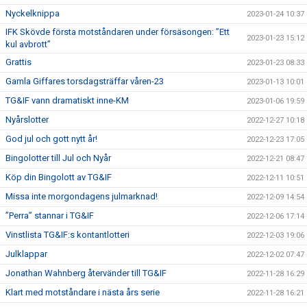
Nyckelknippa
2023-01-24 10:37
IFK Skövde första motståndaren under försäsongen: ”Ett
2023-01-23 15:12
kul avbrott”
Grattis
2023-01-23 08:33
Gamla Giffares torsdagsträffar våren-23
2023-01-13 10:01
TG&IF vann dramatiskt inne-KM
2023-01-06 19:59
Nyårslotter
2022-12-27 10:18
God jul och gott nytt år!
2022-12-23 17:05
Bingolotter till Jul och Nyår
2022-12-21 08:47
Köp din Bingolott av TG&IF
2022-12-11 10:51
Missa inte morgondagens julmarknad!
2022-12-09 14:54
”Perra” stannar i TG&IF
2022-12-06 17:14
Vinstlista TG&IF:s kontantlotteri
2022-12-03 19:06
Julklappar
2022-12-02 07:47
Jonathan Wahnberg återvänder till TG&IF
2022-11-28 16:29
Klart med motståndare i nästa års serie
2022-11-28 16:21