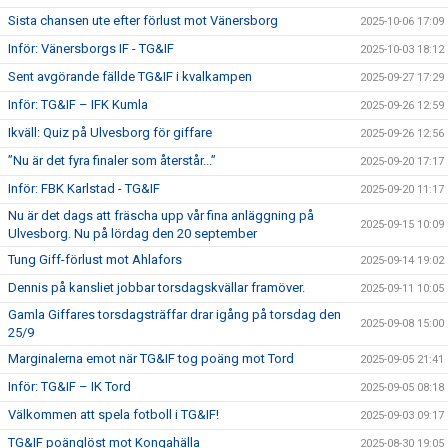
Sista chansen ute efter förlust mot Vänersborg
2025-10-06 17:09
Inför: Vänersborgs IF - TG&IF
2025-10-03 18:12
Sent avgörande fällde TG&IF i kvalkampen
2025-09-27 17:29
Inför: TG&IF – IFK Kumla
2025-09-26 12:59
Ikväll: Quiz på Ulvesborg för giffare
2025-09-26 12:56
”Nu är det fyra finaler som återstår...”
2025-09-20 17:17
Inför: FBK Karlstad - TG&IF
2025-09-20 11:17
Nu är det dags att fräscha upp vår fina anläggning på
2025-09-15 10:09
Ulvesborg. Nu på lördag den 20 september
Tung Giff-förlust mot Ahlafors
2025-09-14 19:02
Dennis på kansliet jobbar torsdagskvällar framöver.
2025-09-11 10:05
Gamla Giffares torsdagsträffar drar igång på torsdag den
2025-09-08 15:00
25/9
Marginalerna emot när TG&IF tog poäng mot Tord
2025-09-05 21:41
Inför: TG&IF – IK Tord
2025-09-05 08:18
Välkommen att spela fotboll i TG&IF!
2025-09-03 09:17
TG&IF poänglöst mot Kongahälla
2025-08-30 19:05