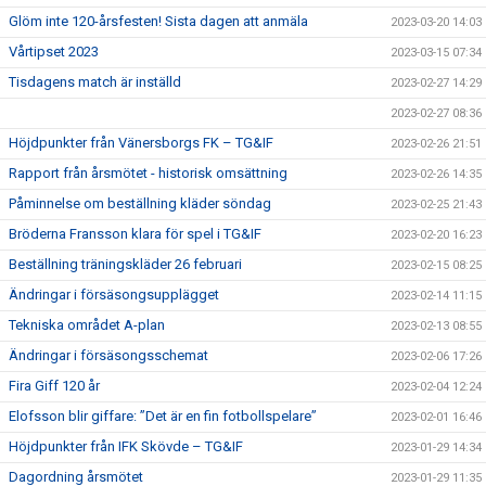
Glöm inte 120-årsfesten! Sista dagen att anmäla
2023-03-20 14:03
Vårtipset 2023
2023-03-15 07:34
Tisdagens match är inställd
2023-02-27 14:29
2023-02-27 08:36
Höjdpunkter från Vänersborgs FK – TG&IF
2023-02-26 21:51
Rapport från årsmötet - historisk omsättning
2023-02-26 14:35
Påminnelse om beställning kläder söndag
2023-02-25 21:43
Bröderna Fransson klara för spel i TG&IF
2023-02-20 16:23
Beställning träningskläder 26 februari
2023-02-15 08:25
Ändringar i försäsongsupplägget
2023-02-14 11:15
Tekniska området A-plan
2023-02-13 08:55
Ändringar i försäsongsschemat
2023-02-06 17:26
Fira Giff 120 år
2023-02-04 12:24
Elofsson blir giffare: ”Det är en fin fotbollspelare”
2023-02-01 16:46
Höjdpunkter från IFK Skövde – TG&IF
2023-01-29 14:34
Dagordning årsmötet
2023-01-29 11:35