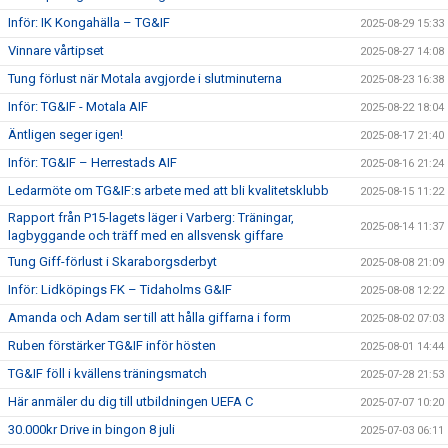
Inför: IK Kongahälla – TG&IF
2025-08-29 15:33
Vinnare vårtipset
2025-08-27 14:08
Tung förlust när Motala avgjorde i slutminuterna
2025-08-23 16:38
Inför: TG&IF - Motala AIF
2025-08-22 18:04
Äntligen seger igen!
2025-08-17 21:40
Inför: TG&IF – Herrestads AIF
2025-08-16 21:24
Ledarmöte om TG&IF:s arbete med att bli kvalitetsklubb
2025-08-15 11:22
Rapport från P15-lagets läger i Varberg: Träningar,
2025-08-14 11:37
lagbyggande och träff med en allsvensk giffare
Tung Giff-förlust i Skaraborgsderbyt
2025-08-08 21:09
Inför: Lidköpings FK – Tidaholms G&IF
2025-08-08 12:22
Amanda och Adam ser till att hålla giffarna i form
2025-08-02 07:03
Ruben förstärker TG&IF inför hösten
2025-08-01 14:44
TG&IF föll i kvällens träningsmatch
2025-07-28 21:53
Här anmäler du dig till utbildningen UEFA C
2025-07-07 10:20
30.000kr Drive in bingon 8 juli
2025-07-03 06:11