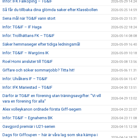
Inför: IFK Falköping – TG&IF
2026-05-29 14:24
Så får du tillbaka dina glömda saker efter Klassbollen
2026-05-25 14:59
Sena mål när TG&IF vann stort
2026-05-23 15:31
Inför: TG&IF – IF Haga
2026-05-22 18:24
Inför: Trollhättans FK – TG&IF
2026-05-14 08:08
Säker hemmaseger efter tidiga ledningsmål
2026-05-09 16:40
Inför: TG&IF – Wargöns IK
2026-05-09 10:18
Roel Homi ansluter till TG&IF
2026-05-08 13:56
Giffare och söker sommarjobb? Titta hit!
2026-05-06 11:31
Inför: Ulvåkers IF – TG&IF
2026-05-04 15:47
Inför: IFK Mariestad – TG&IF
2026-04-30 13:51
Därför är TG&IF en förening utan träningsavgifter: ”Vi vill
2026-04-29 13:02
vara en förening för alla”
Alex volleykanon ordnade första Giff-segern
2026-04-23 22:07
Inför: TG&IF – Egnahems BK
2026-04-23 11:08
Oavgjord premiär i U21-serien
2026-04-15 12:58
Dags för Giffcupen – här är våra lag som ska kämpa i
2026-04-14 18:20