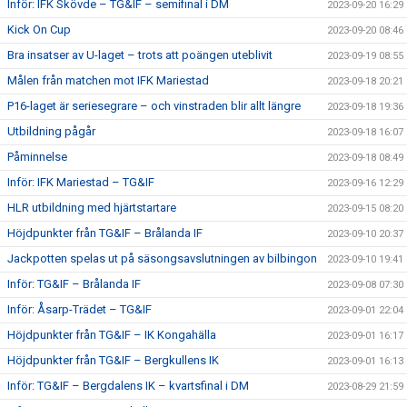
Inför: IFK Skövde – TG&IF – semifinal i DM
2023-09-20 16:29
Kick On Cup
2023-09-20 08:46
Bra insatser av U-laget – trots att poängen uteblivit
2023-09-19 08:55
Målen från matchen mot IFK Mariestad
2023-09-18 20:21
P16-laget är seriesegrare – och vinstraden blir allt längre
2023-09-18 19:36
Utbildning pågår
2023-09-18 16:07
Påminnelse
2023-09-18 08:49
Inför: IFK Mariestad – TG&IF
2023-09-16 12:29
HLR utbildning med hjärtstartare
2023-09-15 08:20
Höjdpunkter från TG&IF – Brålanda IF
2023-09-10 20:37
Jackpotten spelas ut på säsongsavslutningen av bilbingon
2023-09-10 19:41
Inför: TG&IF – Brålanda IF
2023-09-08 07:30
Inför: Åsarp-Trädet – TG&IF
2023-09-01 22:04
Höjdpunkter från TG&IF – IK Kongahälla
2023-09-01 16:17
Höjdpunkter från TG&IF – Bergkullens IK
2023-09-01 16:13
Inför: TG&IF – Bergdalens IK – kvartsfinal i DM
2023-08-29 21:59