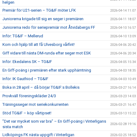
helgen
Premiär för U21-serien – TG&IF möter LFK
2026-04-14 11:07
Juniorerna krigade till sig en seger i premiären
2026-04-11 18:07
Juniorerna redo för seriepremiär mot Åtvidabergs FF
2026-04-10 16:57
Inför: TG&IF – Mellerud
2026-04-10 13:09
Kom och hjälp till att få Ulvesborg vårfint!
2026-04-06 20:42
Giff vidare till nästa DM-runda efter seger mot ESK
2026-04-06 20:34
Inför: Ekedalens SK – TG&IF
2026-04-05 15:34
En Giff-poäng i premiären efter stark upphämtning
2026-04-03 18:35
Inför: IK Gauthiod – TG&IF
2026-04-03 10:49
Boka in 28 april – då börjar TG&IF:s Bollekis
2026-03-27 16:14
Provkväll föreningskläder 24/3
2026-03-23 14:03
Träningsseger mot seriekonkurrenten
2026-03-21 16:47
Stöd TG&IF – köp vårtipset!
2026-03-13 15:22
”Det var mycket som var bra” – En Giff-poäng i Vinterligans
2026-02-28 19:16
sista match
Lidköpings FK nästa uppgift i Vinterligan
2026-02-25 18:52