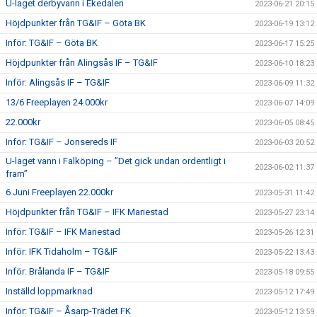
U-laget derbyvann i Ekedalen
2023-06-21 20:15
Höjdpunkter från TG&IF – Göta BK
2023-06-19 13:12
Inför: TG&IF – Göta BK
2023-06-17 15:25
Höjdpunkter från Alingsås IF – TG&IF
2023-06-10 18:23
Inför: Alingsås IF – TG&IF
2023-06-09 11:32
13/6 Freeplayen 24.000kr
2023-06-07 14:09
22.000kr
2023-06-05 08:45
Inför: TG&IF – Jonsereds IF
2023-06-03 20:52
U-laget vann i Falköping – ”Det gick undan ordentligt i
2023-06-02 11:37
fram”
6 Juni Freeplayen 22.000kr
2023-05-31 11:42
Höjdpunkter från TG&IF – IFK Mariestad
2023-05-27 23:14
Inför: TG&IF – IFK Mariestad
2023-05-26 12:31
Inför: IFK Tidaholm – TG&IF
2023-05-22 13:43
Inför: Brålanda IF – TG&IF
2023-05-18 09:55
Inställd loppmarknad
2023-05-12 17:49
Inför: TG&IF – Åsarp-Trädet FK
2023-05-12 13:59