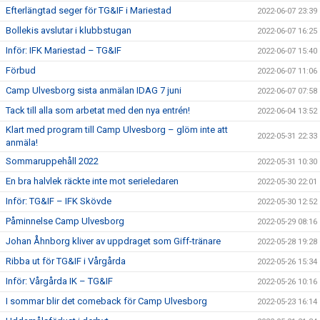
Efterlängtad seger för TG&IF i Mariestad
2022-06-07 23:39
Bollekis avslutar i klubbstugan
2022-06-07 16:25
Inför: IFK Mariestad – TG&IF
2022-06-07 15:40
Förbud
2022-06-07 11:06
Camp Ulvesborg sista anmälan IDAG 7 juni
2022-06-07 07:58
Tack till alla som arbetat med den nya entrén!
2022-06-04 13:52
Klart med program till Camp Ulvesborg – glöm inte att
2022-05-31 22:33
anmäla!
Sommaruppehåll 2022
2022-05-31 10:30
En bra halvlek räckte inte mot serieledaren
2022-05-30 22:01
Inför: TG&IF – IFK Skövde
2022-05-30 12:52
Påminnelse Camp Ulvesborg
2022-05-29 08:16
Johan Åhnborg kliver av uppdraget som Giff-tränare
2022-05-28 19:28
Ribba ut för TG&IF i Vårgårda
2022-05-26 15:34
Inför: Vårgårda IK – TG&IF
2022-05-26 10:16
I sommar blir det comeback för Camp Ulvesborg
2022-05-23 16:14