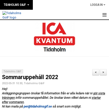
TIDAHOLMS G&IF
LOGGA IN
HEM
FÖRENINGSKALENDERN
NYHETER
KLUBBSTUGAN
KONTAKT
Tidaholms G&IF
<
>
Sommaruppehåll 2022
FÖRENINGEN
2022-05-31 10:30, Tidaholms G&IF
SOUVENIRER
Hej!
Anläggningsgruppen önskar få information från er alla ledare när ni
gör sista
träningen
inför sommaruppehållet. De önskar även vilket datum ni
startar
GAMLA GIFFS TORSDAGSTRÄFFAR
efter
sommaren
.
Ni kan maila på
per@tidaholmsgif.se
så snart som möjligt.
MATCHER