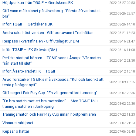
Höjdpunkter från TG&IF – Gerdskens BK
2022-08-27 09:53
Giff vann målkalaset på Ulvesborg: ”Första 20 var brutalt
2022-08-26 22:57
bra”
Inför: TG&IF – Gerdskens BK
2022-08-26 14:10
Andra raka höst-vinsten - Giff bortavann i Trollhättan
2022-08-21 16:23
Respass i kvartsfinalen - Giff utslaget ur DM
2022-08-16 21:47
Inför: TG&IF – IFK Skövde (DM)
2022-08-16 11:08
Perfekt start på hösten – TG&IF vann i Åsarp: ”Vår match
2022-08-12 21:30
från start till slut”
Inför: Åsarp-Trädet FK – TG&IF
2022-08-12 16:18
Arvid förstärker TG&IF:s målvaktssida: ”Kul och lärorikt att
2022-08-09 13:15
testa på något nytt”
Giff-seger i Fair Play Cup: ”En väl genomförd turnering”
2022-08-07 20:36
”En bra match mot ett bra motstånd” – Men TG&IF föll i
2022-08-02 22:30
träningsmatchen i Jönköping
Träningsmatch och Fair Play Cup innan höstpremiären
2022-07-22 11:23
Vinnare i vårtipset
2022-07-07 21:13
Kepsar o hattar
2022-07-06 08:45