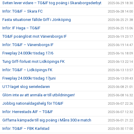
Sviten lever vidare – TG&IF tog poäng i Skaraborgsderbyt
2025-06-29 18:30
Inför: TG&IF – Skara FC
2025-06-28 14:00
Fasta situationer fällde Giff i Jönköping
2025-06-25 21:38
Inför: IF Haga – TG&IF
2025-06-25 15:06
TG&IF poänglöst mot Vänersborgs IF
2025-06-19 23:17
Inför: TG&IF – Vänersborgs IF
2025-06-19 14:47
Freeplay 24.000kr tisdag 17/6
2025-06-16 18:09
Tung Giff-förlust mot Lidköpings FK
2025-06-13 22:14
Inför: TG&IF – Lidköpings FK
2025-06-13 13:57
Freeplay 24.000kr tisdag 17juni
2025-06-13 09:43
U17-laget slog serieledaren
2025-06-08 21:01
Glöm inte av att anmäla er till utbildningen!
2025-06-08 16:32
Jobbig nationaldagshelg för TG&IF
2025-06-07 22:26
Inför: Herrestads AIF – TG&IF
2025-06-07 12:32
Giffarna kämpade till sig poäng i Måns 300:e match
2025-06-01 21:22
Inför: TG&IF – FBK Karlstad
2025-05-30 17:00