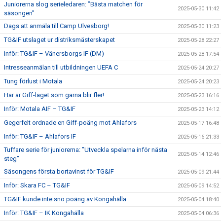
Juniorerna slog serieledaren: ”Bästa matchen för
2025-05-30 11:42
säsongen”
Dags att anmäla till Camp Ulvesborg!
2025-05-30 11:23
TG&IF utslaget ur distriksmästerskapet
2025-05-28 22:27
Inför: TG&IF – Vänersborgs IF (DM)
2025-05-28 17:54
Intresseanmälan till utbildningen UEFA C
2025-05-24 20:27
Tung förlust i Motala
2025-05-24 20:23
Här är Giff-laget som gärna blir fler!
2025-05-23 16:16
Inför: Motala AIF – TG&IF
2025-05-23 14:12
Gegerfelt ordnade en Giff-poäng mot Ahlafors
2025-05-17 16:48
Inför: TG&IF – Ahlafors IF
2025-05-16 21:33
Tuffare serie för juniorerna: ”Utveckla spelarna inför nästa
2025-05-14 12:46
steg”
Säsongens första bortavinst för TG&IF
2025-05-09 21:44
Inför: Skara FC – TG&IF
2025-05-09 14:52
TG&IF kunde inte sno poäng av Kongahälla
2025-05-04 18:40
Inför: TG&IF – IK Kongahälla
2025-05-04 06:36