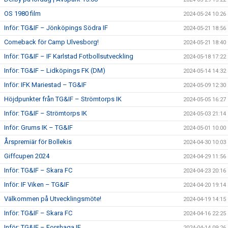
OS 1980 film
2024-05-24 10:26
Inför: TG&IF – Jönköpings Södra IF
2024-05-21 18:56
Comeback för Camp Ulvesborg!
2024-05-21 18:40
Inför: TG&IF – IF Karlstad Fotbollsutveckling
2024-05-18 17:22
Inför: TG&IF – Lidköpings FK (DM)
2024-05-14 14:32
Inför: IFK Mariestad – TG&IF
2024-05-09 12:30
Höjdpunkter från TG&IF – Strömtorps IK
2024-05-05 16:27
Inför: TG&IF – Strömtorps IK
2024-05-03 21:14
Inför: Grums IK – TG&IF
2024-05-01 10:00
Årspremiär för Bollekis
2024-04-30 10:03
Giffcupen 2024
2024-04-29 11:56
Inför: TG&IF – Skara FC
2024-04-23 20:16
Inför: IF Viken – TG&IF
2024-04-20 19:14
Välkommen på Utvecklingsmöte!
2024-04-19 14:15
Inför: TG&IF – Skara FC
2024-04-16 22:25
Inför: TG&IF – Forshaga IF
2024-04-14 09:26