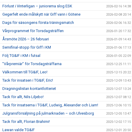
Förlust i Vinterligan – juniorerna slog ESK
2026-02-16 14:38
Gegerfelt ende målskytt när Giff vann i Götene
2026-02-08 20:14
Dags för säsongens första träningsmatch
2026-02-06 16:32
Vårprogrammet för Torsdagsträffen
2026-01-20 17:32
Årsmöte 2026 – 26 februari
2026-01-09 14:43
Semifinal-stopp för Giff i KM
2026-01-06 17:13
Följ TG&IF i KM i futsal
2026-01-05 22:09
”Vårpremiär” för Torsdagsträffarna
2025-12-25 11:11
Välkommen till TG&IF, Leo!
2025-12-15 20:22
Tack för insatsen i TG&IF, Eric!
2025-12-09 13:43
Dragningslistan kontantlotteriet
2025-12-07 13:24
Tack för allt, Nils Liljebo!
2025-12-07 08:12
Tack för insatserna i TG&IF, Ludwig, Alexander och Liam!
2025-12-06 10:15
Julgransförsäljning på julmarknaden – och Ulvesborg
2025-12-05 13:47
Tack för allt, Florian Brahimi!
2025-12-02 17:15
Lawan valde TG&IF
2025-12-01 20:50