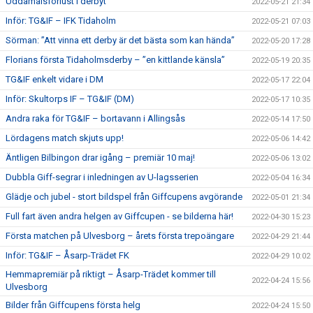
Uddamålsförlust i derbyt
2022-05-21 21:34
Inför: TG&IF – IFK Tidaholm
2022-05-21 07:03
Sörman: ”Att vinna ett derby är det bästa som kan hända”
2022-05-20 17:28
Florians första Tidaholmsderby – ”en kittlande känsla”
2022-05-19 20:35
TG&IF enkelt vidare i DM
2022-05-17 22:04
Inför: Skultorps IF – TG&IF (DM)
2022-05-17 10:35
Andra raka för TG&IF – bortavann i Allingsås
2022-05-14 17:50
Lördagens match skjuts upp!
2022-05-06 14:42
Äntligen Bilbingon drar igång – premiär 10 maj!
2022-05-06 13:02
Dubbla Giff-segrar i inledningen av U-lagsserien
2022-05-04 16:34
Glädje och jubel - stort bildspel från Giffcupens avgörande
2022-05-01 21:34
Full fart även andra helgen av Giffcupen - se bilderna här!
2022-04-30 15:23
Första matchen på Ulvesborg – årets första trepoängare
2022-04-29 21:44
Inför: TG&IF – Åsarp-Trädet FK
2022-04-29 10:02
Hemmapremiär på riktigt – Åsarp-Trädet kommer till
2022-04-24 15:56
Ulvesborg
Bilder från Giffcupens första helg
2022-04-24 15:50