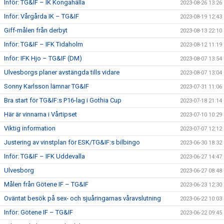
Inför: TG&IF – IK Kongahälla
2023-08-26 13:26
Inför: Vårgårda IK – TG&IF
2023-08-19 12:43
Giff-målen från derbyt
2023-08-13 22:10
Inför: TG&IF – IFK Tidaholm
2023-08-12 11:19
Inför: IFK Hjo – TG&IF (DM)
2023-08-07 13:54
Ulvesborgs planer avstängda tills vidare
2023-08-07 13:04
Sonny Karlsson lämnar TG&IF
2023-07-31 11:06
Bra start för TG&IF:s P16-lag i Gothia Cup
2023-07-18 21:14
Här är vinnarna i Vårtipset
2023-07-10 10:29
Viktig information
2023-07-07 12:12
Justering av vinstplan för ESK/TG&IF:s bilbingo
2023-06-30 18:32
Inför: TG&IF – IFK Uddevalla
2023-06-27 14:47
Ulvesborg
2023-06-27 08:48
Målen från Götene IF – TG&IF
2023-06-23 12:30
Oväntat besök på sex- och sjuåringarnas våravslutning
2023-06-22 10:03
Inför: Götene IF – TG&IF
2023-06-22 09:45