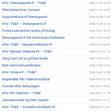
Inför: Stenungsunds IF – TG&IF
2024-11-01 16:34
Fåtal platser kvar i bussen!
2024-11-01 10:37
Supporterbuss till Stenungsund
2024-10-28 11:06
Inför: TG&IF – Stenungsunds IF
2024-10-25 13:33
Första kvalmatchen spelas på lördag
2024-10-21 22:02
Stenungsunds IF blir nästa kvalmotståndare
2024-10-20 16:49
Inför: TG&IF – Myresjö/Vetlanda FK
2024-10-18 18:02
Inför: Myresjö-Vetlanda FK – TG&IF
2024-10-12 11:12
Häng med och se giffarna kvala!
2024-10-07 19:57
Klart med kvalmotståndare
2024-10-06 15:40
Inför: Götene IF – TG&IF
2024-10-05 10:50
Segermålet från Tidaholmsderbyt
2024-09-23 21:29
Firandet efter derbysegern
2024-09-21 18:56
Inför: IFK Tidaholm – TG&IF
2024-09-21 11:09
Juniorerna biter sig fast i toppen
2024-09-19 17:17
Inför: TG&IF – Sörstafors-Kolbäck FK
2024-09-14 12:07