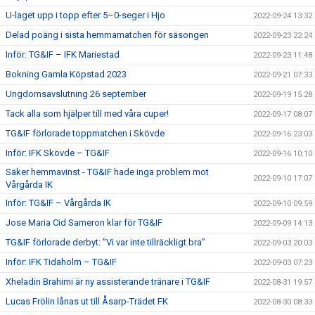
U-laget upp i topp efter 5–0-seger i Hjo
2022-09-24 13:32
Delad poäng i sista hemmamatchen för säsongen
2022-09-23 22:24
Inför: TG&IF – IFK Mariestad
2022-09-23 11:48
Bokning Gamla Köpstad 2023
2022-09-21 07:33
Ungdomsavslutning 26 september
2022-09-19 15:28
Tack alla som hjälper till med våra cuper!
2022-09-17 08:07
TG&IF förlorade toppmatchen i Skövde
2022-09-16 23:03
Inför: IFK Skövde – TG&IF
2022-09-16 10:10
Säker hemmavinst - TG&IF hade inga problem mot
2022-09-10 17:07
Vårgårda IK
Inför: TG&IF – Vårgårda IK
2022-09-10 09:59
Jose Maria Cid Sameron klar för TG&IF
2022-09-09 14:13
TG&IF förlorade derbyt: ”Vi var inte tillräckligt bra”
2022-09-03 20:03
Inför: IFK Tidaholm – TG&IF
2022-09-03 07:23
Xheladin Brahimi är ny assisterande tränare i TG&IF
2022-08-31 19:57
Lucas Frölin lånas ut till Åsarp-Trädet FK
2022-08-30 08:33