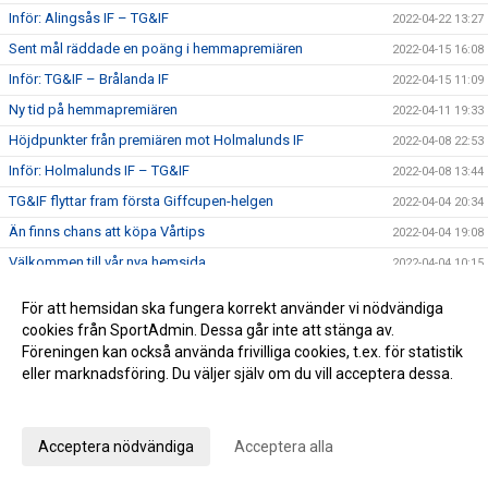
Inför: Alingsås IF – TG&IF
2022-04-22 13:27
Sent mål räddade en poäng i hemmapremiären
2022-04-15 16:08
Inför: TG&IF – Brålanda IF
2022-04-15 11:09
Ny tid på hemmapremiären
2022-04-11 19:33
Höjdpunkter från premiären mot Holmalunds IF
2022-04-08 22:53
Inför: Holmalunds IF – TG&IF
2022-04-08 13:44
TG&IF flyttar fram första Giffcupen-helgen
2022-04-04 20:34
Än finns chans att köpa Vårtips
2022-04-04 19:08
Välkommen till vår nya hemsida
2022-04-04 10:15
Inför: TG&IF – Götene IF (träningsmatch)
2022-04-01 17:10
För att hemsidan ska fungera korrekt använder vi nödvändiga
Bra årspremiär av juniorlaget mot Folkabo
2022-03-24 16:48
cookies från SportAdmin. Dessa går inte att stänga av.
Föreningen kan också använda frivilliga cookies, t.ex. för statistik
INFO Nya huvudentrèn
2022-03-24 12:27
eller marknadsföring. Du väljer själv om du vill acceptera dessa.
Entrèn
2022-03-15 08:41
Anpassa dina val
Inför: Husqvarna FF – TG&IF
2022-03-12 10:50
Inför: TG&IF – IK Gauthiod (träningsmatch)
Acceptera nödvändiga
Acceptera alla
2022-03-05 07:33
Inför: TG&IF – Vänersborgs FK (träningsmatch)
2022-02-25 20:12