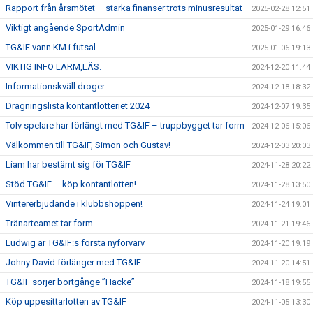
Rapport från årsmötet – starka finanser trots minusresultat
2025-02-28 12:51
Viktigt angående SportAdmin
2025-01-29 16:46
TG&IF vann KM i futsal
2025-01-06 19:13
VIKTIG INFO LARM,LÄS.
2024-12-20 11:44
Informationskväll droger
2024-12-18 18:32
Dragningslista kontantlotteriet 2024
2024-12-07 19:35
Tolv spelare har förlängt med TG&IF – truppbygget tar form
2024-12-06 15:06
Välkommen till TG&IF, Simon och Gustav!
2024-12-03 20:03
Liam har bestämt sig för TG&IF
2024-11-28 20:22
Stöd TG&IF – köp kontantlotten!
2024-11-28 13:50
Vintererbjudande i klubbshoppen!
2024-11-24 19:01
Tränarteamet tar form
2024-11-21 19:46
Ludwig är TG&IF:s första nyförvärv
2024-11-20 19:19
Johny David förlänger med TG&IF
2024-11-20 14:51
TG&IF sörjer bortgånge ”Hacke”
2024-11-18 19:55
Köp uppesittarlotten av TG&IF
2024-11-05 13:30