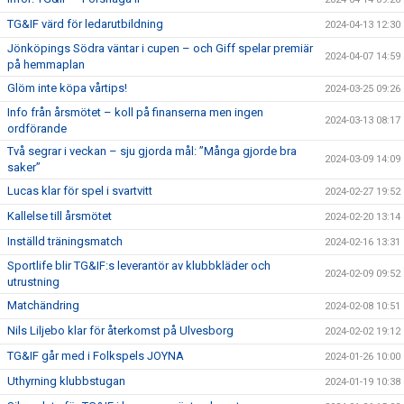
TG&IF värd för ledarutbildning
2024-04-13 12:30
Jönköpings Södra väntar i cupen – och Giff spelar premiär
2024-04-07 14:59
på hemmaplan
Glöm inte köpa vårtips!
2024-03-25 09:26
Info från årsmötet – koll på finanserna men ingen
2024-03-13 08:17
ordförande
Två segrar i veckan – sju gjorda mål: ”Många gjorde bra
2024-03-09 14:09
saker”
Lucas klar för spel i svartvitt
2024-02-27 19:52
Kallelse till årsmötet
2024-02-20 13:14
Inställd träningsmatch
2024-02-16 13:31
Sportlife blir TG&IF:s leverantör av klubbkläder och
2024-02-09 09:52
utrustning
Matchändring
2024-02-08 10:51
Nils Liljebo klar för återkomst på Ulvesborg
2024-02-02 19:12
TG&IF går med i Folkspels JOYNA
2024-01-26 10:00
Uthyrning klubbstugan
2024-01-19 10:38