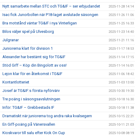
Nytt samarbete mellan STC och TG&IF – ser erbjudandet
2025-11-28 14:14
Isac fick Junorbollen när P18-laget avslutade säsongen
2025-11-26 11:06
Bra motstånd väntar TG&IF i nya Vinterligan
2025-11-25 16:33
Bilos väljer spel på Ulvesborg
2025-11-23 14:40
Julgranar
2025-11-21 11:16
Juniorerna klart för division 1
2025-11-17 18:53
Alexander har bestämt sig för TG&IF
2025-11-14 17:15
Stöd Giff – Köp din Bingolott av oss!
2025-11-14 16:01
Lejon klar för en återkomst i TG&IF
2025-11-06 18:42
Kontantlotteriet
2025-11-03 13:00
Josef är TG&IF:s första nyförvärv
2025-10-30 19:30
Tre poäng i säsongsavslutningen
2025-10-18 16:30
Inför: TG&IF – Grebbestads IF
2025-10-18 11:38
Dramatiskt när juniorerna tog andra raka kvalsegern
2025-10-15 22:21
En Giff-poäng på Vänersvallen
2025-10-11 21:03
Kioskvaror till salu efter Kick On Cup
2025-10-08 08:19