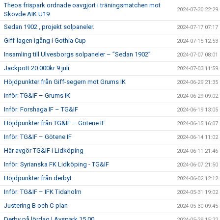
Theos frispark ordnade oavgjort i träningsmatchen mot
2024-07-30 22:29
Skövde AIK U19
Sedan 1902 , projekt solpaneler.
2024-07-17 07:17
Giff-lagen igång i Gothia Cup
2024-07-15 12:53
Insamling till Ulvesborgs solpaneler – ”Sedan 1902”
2024-07-07 08:01
Jackpott 20.000kr 9 juli
2024-07-03 11:59
Höjdpunkter från Giff-segern mot Grums IK
2024-06-29 21:35
Inför: TG&IF – Grums IK
2024-06-29 09:02
Inför: Forshaga IF – TG&IF
2024-06-19 13:05
Höjdpunkter från TG&IF – Götene IF
2024-06-15 16:07
Inför: TG&IF – Götene IF
2024-06-14 11:02
Här avgör TG&IF i Lidköping
2024-06-11 21:46
Inför: Syrianska FK Lidköping - TG&IF
2024-06-07 21:50
Höjdpunkter från derbyt
2024-06-02 12:12
Inför: TG&IF – IFK Tidaholm
2024-05-31 19:02
Justering B och C-plan
2024-05-30 09:45
Derby på lördag | Avspark 15.00
2024-05-29 15:22