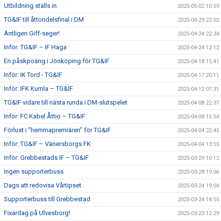
Utbildning ställs in
2025-05-02 10:59
TG&IF till åttondelsfinal i DM
2025-04-29 22:02
Äntligen Giff-seger!
2025-04-24 22:34
Inför: TG&IF – IF Haga
2025-04-24 12:12
En påskpoäng i Jönköping för TG&IF
2025-04-18 15:41
Inför: IK Tord - TG&IF
2025-04-17 20:11
Inför: IFK Kumla – TG&IF
2025-04-12 07:31
TG&IF vidare till nästa runda i DM-slutspelet
2025-04-08 22:37
Inför: FC Kabel Åttio – TG&IF
2025-04-08 15:54
Förlust i ”hemmapremiären” för TG&IF
2025-04-04 22:45
Inför: TG&IF – Vänersborgs FK
2025-04-04 13:55
Inför: Grebbestads IF – TG&IF
2025-03-29 10:12
Ingen supporterbuss
2025-03-28 19:06
Dags att redovisa Vårtipset
2025-03-24 19:04
Supporterbuss till Grebbestad
2025-03-24 18:55
Fixardag på Ulvesborg!
2025-03-23 12:29