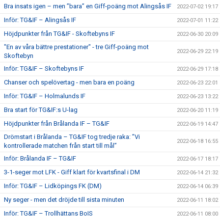
Bra insats igen – men ”bara” en Giff-poäng mot Alingsås IF
2022-07-02 19:17
Inför: TG&IF – Alingsås IF
2022-07-01 11:22
Höjdpunkter från TG&IF - Skoftebyns IF
2022-06-30 20:09
"En av våra bättre prestationer" - tre Giff-poäng mot
2022-06-29 22:19
Skoftebyn
Inför: TG&IF – Skoftebyns IF
2022-06-29 17:18
Chanser och spelövertag - men bara en poäng
2022-06-23 22:01
Inför: TG&IF – Holmalunds IF
2022-06-23 13:22
Bra start för TG&IF:s U-lag
2022-06-20 11:19
Höjdpunkter från Brålanda IF – TG&IF
2022-06-19 14:47
Drömstart i Brålanda – TG&IF tog tredje raka: ”Vi
2022-06-18 16:55
kontrollerade matchen från start till mål”
Inför: Brålanda IF – TG&IF
2022-06-17 18:17
3-1-seger mot LFK - Giff klart för kvartsfinal i DM
2022-06-14 21:32
Inför: TG&IF – Lidköpings FK (DM)
2022-06-14 06:39
Ny seger - men det dröjde till sista minuten
2022-06-11 18:02
Inför: TG&IF – Trollhättans BoIS
2022-06-11 08:00