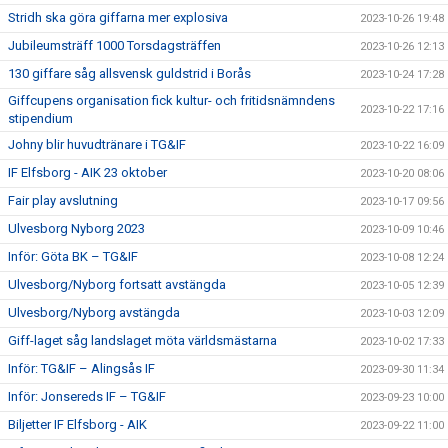
Stridh ska göra giffarna mer explosiva
2023-10-26 19:48
Jubileumsträff 1000 Torsdagsträffen
2023-10-26 12:13
130 giffare såg allsvensk guldstrid i Borås
2023-10-24 17:28
Giffcupens organisation fick kultur- och fritidsnämndens
2023-10-22 17:16
stipendium
Johny blir huvudtränare i TG&IF
2023-10-22 16:09
IF Elfsborg - AIK 23 oktober
2023-10-20 08:06
Fair play avslutning
2023-10-17 09:56
Ulvesborg Nyborg 2023
2023-10-09 10:46
Inför: Göta BK – TG&IF
2023-10-08 12:24
Ulvesborg/Nyborg fortsatt avstängda
2023-10-05 12:39
Ulvesborg/Nyborg avstängda
2023-10-03 12:09
Giff-laget såg landslaget möta världsmästarna
2023-10-02 17:33
Inför: TG&IF – Alingsås IF
2023-09-30 11:34
Inför: Jonsereds IF – TG&IF
2023-09-23 10:00
Biljetter IF Elfsborg - AIK
2023-09-22 11:00