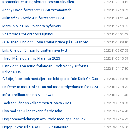
Kontantlotteri/Bingolotter uppesittarkvällen
2022-11-25 10:12
Johny David förstärker TG&IF:s tränarstab
2022-11-22 10:32
Julin från Skövde AIK förstärker TG&IF
2022-11-21 21:24
Marcus blir TG&IF:s andra nyförvärv
2022-11-17 19:55
Snart dags för granförsäljning!
2022-11-16 21:42
Olle, Theo, Eric och Jose spelar vidare på Ulvesborg
2022-11-10 08:10
Erik, Olle och Simon fortsätter i svartvitt
2022-11-08 07:05
Theo, Måns och Filip klara för 2023
2022-11-06 13:39
Patrik och spelartrio förlänger – och Sonny är första
2022-11-04 17:30
nyförvärvet
Glädje, jubel och medaljer - se bildspelet från Kick On Cup
2022-10-02 20:48
En femetta mot Trollhättan säkrade tredjeplatsen för TG&IF
2022-10-02 18:25
Inför: Trollhättans BoIS – TG&IF
2022-10-02 11:40
Tack för i år och välkommen tillbaka 2023!
2022-09-28 10:53
Elva mål när U-laget vann fjärde raka
2022-09-27 14:28
Ungdomsavdelningen avslutade med spel och lek
2022-09-27 14:22
Höjdpunkter från TG&IF – IFK Mariestad
2022-09-25 15:30