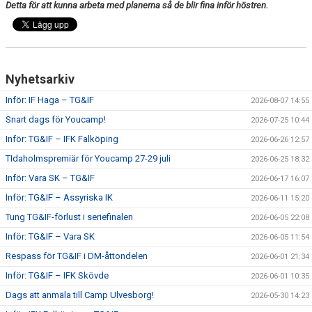
Detta för att kunna arbeta med planerna så de blir fina inför höstren.
CUPER ARBETSBESKRIVNING
PLANSCHEMA
Nyhetsarkiv
Inför: IF Haga – TG&IF
2026-08-07 14:55
Snart dags för Youcamp!
2026-07-25 10:44
Inför: TG&IF – IFK Falköping
2026-06-26 12:57
TIdaholmspremiär för Youcamp 27-29 juli
2026-06-25 18:32
Inför: Vara SK – TG&IF
2026-06-17 16:07
Inför: TG&IF – Assyriska IK
2026-06-11 15:20
Tung TG&IF-förlust i seriefinalen
2026-06-05 22:08
Inför: TG&IF – Vara SK
2026-06-05 11:54
Respass för TG&IF i DM-åttondelen
2026-06-01 21:34
Inför: TG&IF – IFK Skövde
2026-06-01 10:35
Dags att anmäla till Camp Ulvesborg!
2026-05-30 14:23