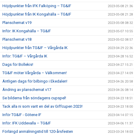
Höjdpunkter från IFK Falköping – TG&IF
2023-05-08 21:36
Höjdpunkter från IK Kongahälla – TG&IF
2023-05-08 21:28
Planschemat v19
2023-05-08 08:32
Inför: IK Kongahälla – TG&IF
2023-05-07 10:55
Planschemat v18
2023-05-02 08:57
Höjdpunkter från TG&IF – Vårgårda IK
2023-04-29 22:36
Inför: TG&IF – Vårgårda IK
2023-04-28 16:52
Dags för Bollekis!
2023-04-27 15:21
TG&IF möter Vårgårda – Välkommen!
2023-04-27 14:09
Äntligen dags för bilbingo i Ekedalen!
2023-04-26 20:58
Ändring av planschemat v17
2023-04-26 08:14
Se bilderna från söndagens cupspel!
2023-04-23 18:51
Tack alla ni som varit en del av Giffcupen 2023!
2023-04-23 18:00
Inför TG&IF - Götene IF
2023-04-14 07:15
Inför: IFK Uddevalla – TG&IF
2023-04-06 11:37
Förlängd anmälningstid till 120-årsfesten
2023-03-24 18:03