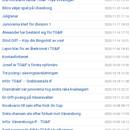
2025-11-25 16:33
Bilos väljer spel på Ulvesborg
2025-11-23 14:40
Julgranar
2025-11-21 11:16
Juniorerna klart för division 1
2025-11-17 18:53
Alexander har bestämt sig för TG&IF
2025-11-14 17:15
Stöd Giff – Köp din Bingolott av oss!
2025-11-14 16:01
Lejon klar för en återkomst i TG&IF
2025-11-06 18:42
Kontantlotteriet
2025-11-03 13:00
Josef är TG&IF:s första nyförvärv
2025-10-30 19:30
Tre poäng i säsongsavslutningen
2025-10-18 16:30
Inför: TG&IF – Grebbestads IF
2025-10-18 11:38
Dramatiskt när juniorerna tog andra raka kvalsegern
2025-10-15 22:21
En Giff-poäng på Vänersvallen
2025-10-11 21:03
Kioskvaror till salu efter Kick On Cup
2025-10-08 08:19
Sista chansen ute efter förlust mot Vänersborg
2025-10-06 17:09
Inför: Vänersborgs IF - TG&IF
2025-10-03 18:12
Sent avgörande fällde TG&IF i kvalkampen