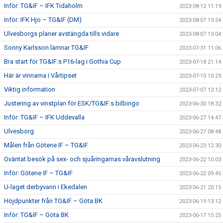
Inför: TG&IF – IFK Tidaholm
2023-08-12 11:19
Inför: IFK Hjo – TG&IF (DM)
2023-08-07 13:54
Ulvesborgs planer avstängda tills vidare
2023-08-07 13:04
Sonny Karlsson lämnar TG&IF
2023-07-31 11:06
Bra start för TG&IF:s P16-lag i Gothia Cup
2023-07-18 21:14
Här är vinnarna i Vårtipset
2023-07-10 10:29
Viktig information
2023-07-07 12:12
Justering av vinstplan för ESK/TG&IF:s bilbingo
2023-06-30 18:32
Inför: TG&IF – IFK Uddevalla
2023-06-27 14:47
Ulvesborg
2023-06-27 08:48
Målen från Götene IF – TG&IF
2023-06-23 12:30
Oväntat besök på sex- och sjuåringarnas våravslutning
2023-06-22 10:03
Inför: Götene IF – TG&IF
2023-06-22 09:45
U-laget derbyvann i Ekedalen
2023-06-21 20:15
Höjdpunkter från TG&IF – Göta BK
2023-06-19 13:12
Inför: TG&IF – Göta BK
2023-06-17 15:25