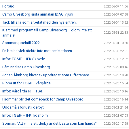
Förbud
2022-06-07 11:06
Camp Ulvesborg sista anmälan IDAG 7 juni
2022-06-07 07:58
Tack till alla som arbetat med den nya entrén!
2022-06-04 13:52
Klart med program till Camp Ulvesborg – glöm inte att
2022-05-31 22:33
anmäla!
Sommaruppehåll 2022
2022-05-31 10:30
En bra halvlek räckte inte mot serieledaren
2022-05-30 22:01
Inför: TG&IF – IFK Skövde
2022-05-30 12:52
Påminnelse Camp Ulvesborg
2022-05-29 08:16
Johan Åhnborg kliver av uppdraget som Giff-tränare
2022-05-28 19:28
Ribba ut för TG&IF i Vårgårda
2022-05-26 15:34
Inför: Vårgårda IK – TG&IF
2022-05-26 10:16
I sommar blir det comeback för Camp Ulvesborg
2022-05-23 16:14
Uddamålsförlust i derbyt
2022-05-21 21:34
Inför: TG&IF – IFK Tidaholm
2022-05-21 07:03
Sörman: ”Att vinna ett derby är det bästa som kan hända”
2022-05-20 17:28