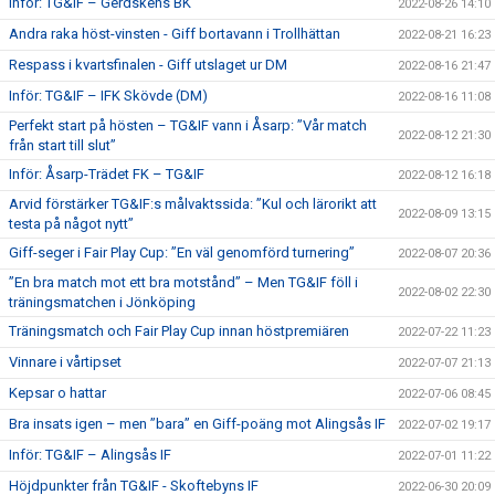
Inför: TG&IF – Gerdskens BK
2022-08-26 14:10
Andra raka höst-vinsten - Giff bortavann i Trollhättan
2022-08-21 16:23
Respass i kvartsfinalen - Giff utslaget ur DM
2022-08-16 21:47
Inför: TG&IF – IFK Skövde (DM)
2022-08-16 11:08
Perfekt start på hösten – TG&IF vann i Åsarp: ”Vår match
2022-08-12 21:30
från start till slut”
Inför: Åsarp-Trädet FK – TG&IF
2022-08-12 16:18
Arvid förstärker TG&IF:s målvaktssida: ”Kul och lärorikt att
2022-08-09 13:15
testa på något nytt”
Giff-seger i Fair Play Cup: ”En väl genomförd turnering”
2022-08-07 20:36
”En bra match mot ett bra motstånd” – Men TG&IF föll i
2022-08-02 22:30
träningsmatchen i Jönköping
Träningsmatch och Fair Play Cup innan höstpremiären
2022-07-22 11:23
Vinnare i vårtipset
2022-07-07 21:13
Kepsar o hattar
2022-07-06 08:45
Bra insats igen – men ”bara” en Giff-poäng mot Alingsås IF
2022-07-02 19:17
Inför: TG&IF – Alingsås IF
2022-07-01 11:22
Höjdpunkter från TG&IF - Skoftebyns IF
2022-06-30 20:09