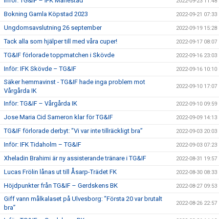
Inför: TG&IF – IFK Mariestad
2022-09-23 11:48
Bokning Gamla Köpstad 2023
2022-09-21 07:33
Ungdomsavslutning 26 september
2022-09-19 15:28
Tack alla som hjälper till med våra cuper!
2022-09-17 08:07
TG&IF förlorade toppmatchen i Skövde
2022-09-16 23:03
Inför: IFK Skövde – TG&IF
2022-09-16 10:10
Säker hemmavinst - TG&IF hade inga problem mot
2022-09-10 17:07
Vårgårda IK
Inför: TG&IF – Vårgårda IK
2022-09-10 09:59
Jose Maria Cid Sameron klar för TG&IF
2022-09-09 14:13
TG&IF förlorade derbyt: ”Vi var inte tillräckligt bra”
2022-09-03 20:03
Inför: IFK Tidaholm – TG&IF
2022-09-03 07:23
Xheladin Brahimi är ny assisterande tränare i TG&IF
2022-08-31 19:57
Lucas Frölin lånas ut till Åsarp-Trädet FK
2022-08-30 08:33
Höjdpunkter från TG&IF – Gerdskens BK
2022-08-27 09:53
Giff vann målkalaset på Ulvesborg: ”Första 20 var brutalt
2022-08-26 22:57
bra”