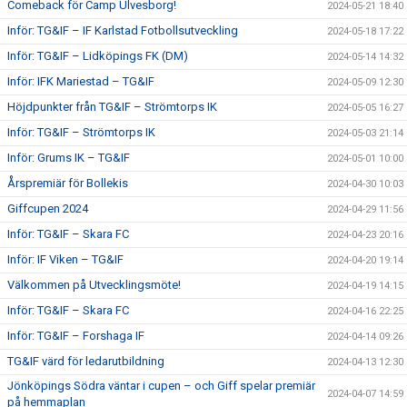
Comeback för Camp Ulvesborg!
2024-05-21 18:40
Inför: TG&IF – IF Karlstad Fotbollsutveckling
2024-05-18 17:22
Inför: TG&IF – Lidköpings FK (DM)
2024-05-14 14:32
Inför: IFK Mariestad – TG&IF
2024-05-09 12:30
Höjdpunkter från TG&IF – Strömtorps IK
2024-05-05 16:27
Inför: TG&IF – Strömtorps IK
2024-05-03 21:14
Inför: Grums IK – TG&IF
2024-05-01 10:00
Årspremiär för Bollekis
2024-04-30 10:03
Giffcupen 2024
2024-04-29 11:56
Inför: TG&IF – Skara FC
2024-04-23 20:16
Inför: IF Viken – TG&IF
2024-04-20 19:14
Välkommen på Utvecklingsmöte!
2024-04-19 14:15
Inför: TG&IF – Skara FC
2024-04-16 22:25
Inför: TG&IF – Forshaga IF
2024-04-14 09:26
TG&IF värd för ledarutbildning
2024-04-13 12:30
Jönköpings Södra väntar i cupen – och Giff spelar premiär
2024-04-07 14:59
på hemmaplan