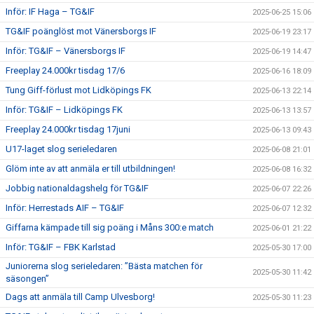
Inför: IF Haga – TG&IF
2025-06-25 15:06
TG&IF poänglöst mot Vänersborgs IF
2025-06-19 23:17
Inför: TG&IF – Vänersborgs IF
2025-06-19 14:47
Freeplay 24.000kr tisdag 17/6
2025-06-16 18:09
Tung Giff-förlust mot Lidköpings FK
2025-06-13 22:14
Inför: TG&IF – Lidköpings FK
2025-06-13 13:57
Freeplay 24.000kr tisdag 17juni
2025-06-13 09:43
U17-laget slog serieledaren
2025-06-08 21:01
Glöm inte av att anmäla er till utbildningen!
2025-06-08 16:32
Jobbig nationaldagshelg för TG&IF
2025-06-07 22:26
Inför: Herrestads AIF – TG&IF
2025-06-07 12:32
Giffarna kämpade till sig poäng i Måns 300:e match
2025-06-01 21:22
Inför: TG&IF – FBK Karlstad
2025-05-30 17:00
Juniorerna slog serieledaren: ”Bästa matchen för
2025-05-30 11:42
säsongen”
Dags att anmäla till Camp Ulvesborg!
2025-05-30 11:23