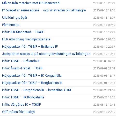
Målen från matchen mot IFK Mariestad
2023-09-18 20:21
P16-laget är seriesegrare – och vinstraden blir allt längre
2023-09-18 19:36
Utbildning pågår
2023-09-18 16:07
Påminnelse
2023-09-18 08:49
Inför: IFK Mariestad – TG&IF
2023-09-16 12:29
HLR utbildning med hjärtstartare
2023-09-15 08:20
Höjdpunkter från TG&IF – Brålanda IF
2023-09-10 20:37
Jackpotten spelas ut på säsongsavslutningen av bilbingon
2023-09-10 19:41
Inför: TG&IF – Brålanda IF
2023-09-08 07:30
Inför: Åsarp-Trädet – TG&IF
2023-09-01 22:04
Höjdpunkter från TG&IF – IK Kongahälla
2023-09-01 16:17
Höjdpunkter från TG&IF – Bergkullens IK
2023-09-01 16:13
Inför: TG&IF – Bergdalens IK – kvartsfinal i DM
2023-08-29 21:59
Inför: TG&IF – IK Kongahälla
2023-08-26 13:26
Inför: Vårgårda IK – TG&IF
2023-08-19 12:43
Giff-målen från derbyt
2023-08-13 22:10