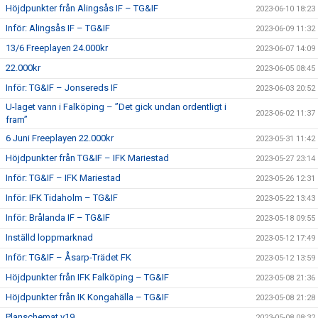
Höjdpunkter från Alingsås IF – TG&IF
2023-06-10 18:23
Inför: Alingsås IF – TG&IF
2023-06-09 11:32
13/6 Freeplayen 24.000kr
2023-06-07 14:09
22.000kr
2023-06-05 08:45
Inför: TG&IF – Jonsereds IF
2023-06-03 20:52
U-laget vann i Falköping – ”Det gick undan ordentligt i
2023-06-02 11:37
fram”
6 Juni Freeplayen 22.000kr
2023-05-31 11:42
Höjdpunkter från TG&IF – IFK Mariestad
2023-05-27 23:14
Inför: TG&IF – IFK Mariestad
2023-05-26 12:31
Inför: IFK Tidaholm – TG&IF
2023-05-22 13:43
Inför: Brålanda IF – TG&IF
2023-05-18 09:55
Inställd loppmarknad
2023-05-12 17:49
Inför: TG&IF – Åsarp-Trädet FK
2023-05-12 13:59
Höjdpunkter från IFK Falköping – TG&IF
2023-05-08 21:36
Höjdpunkter från IK Kongahälla – TG&IF
2023-05-08 21:28
Planschemat v19
2023-05-08 08:32