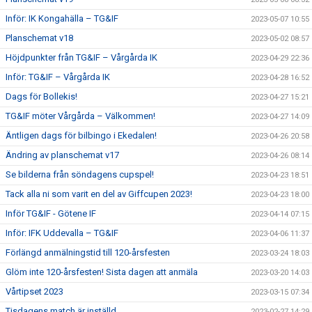
Inför: IK Kongahälla – TG&IF
2023-05-07 10:55
Planschemat v18
2023-05-02 08:57
Höjdpunkter från TG&IF – Vårgårda IK
2023-04-29 22:36
Inför: TG&IF – Vårgårda IK
2023-04-28 16:52
Dags för Bollekis!
2023-04-27 15:21
TG&IF möter Vårgårda – Välkommen!
2023-04-27 14:09
Äntligen dags för bilbingo i Ekedalen!
2023-04-26 20:58
Ändring av planschemat v17
2023-04-26 08:14
Se bilderna från söndagens cupspel!
2023-04-23 18:51
Tack alla ni som varit en del av Giffcupen 2023!
2023-04-23 18:00
Inför TG&IF - Götene IF
2023-04-14 07:15
Inför: IFK Uddevalla – TG&IF
2023-04-06 11:37
Förlängd anmälningstid till 120-årsfesten
2023-03-24 18:03
Glöm inte 120-årsfesten! Sista dagen att anmäla
2023-03-20 14:03
Vårtipset 2023
2023-03-15 07:34
Tisdagens match är inställd
2023-02-27 14:29