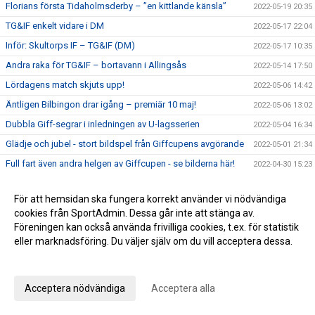
Florians första Tidaholmsderby – ”en kittlande känsla”
2022-05-19 20:35
TG&IF enkelt vidare i DM
2022-05-17 22:04
Inför: Skultorps IF – TG&IF (DM)
2022-05-17 10:35
Andra raka för TG&IF – bortavann i Allingsås
2022-05-14 17:50
Lördagens match skjuts upp!
2022-05-06 14:42
Äntligen Bilbingon drar igång – premiär 10 maj!
2022-05-06 13:02
Dubbla Giff-segrar i inledningen av U-lagsserien
2022-05-04 16:34
Glädje och jubel - stort bildspel från Giffcupens avgörande
2022-05-01 21:34
Full fart även andra helgen av Giffcupen - se bilderna här!
2022-04-30 15:23
Första matchen på Ulvesborg – årets första trepoängare
2022-04-29 21:44
För att hemsidan ska fungera korrekt använder vi nödvändiga
Inför: TG&IF – Åsarp-Trädet FK
2022-04-29 10:02
cookies från SportAdmin. Dessa går inte att stänga av.
Hemmapremiär på riktigt – Åsarp-Trädet kommer till
Föreningen kan också använda frivilliga cookies, t.ex. för statistik
2022-04-24 15:56
Ulvesborg
eller marknadsföring. Du väljer själv om du vill acceptera dessa.
Bilder från Giffcupens första helg
2022-04-24 15:50
Anpassa dina val
Inför: Alingsås IF – TG&IF
2022-04-22 13:27
Acceptera nödvändiga
Acceptera alla
Sent mål räddade en poäng i hemmapremiären
2022-04-15 16:08
Inför: TG&IF – Brålanda IF
2022-04-15 11:09