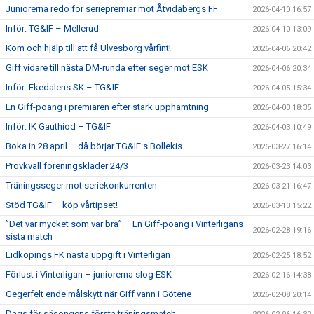
Juniorerna redo för seriepremiär mot Åtvidabergs FF
2026-04-10 16:57
Inför: TG&IF – Mellerud
2026-04-10 13:09
Kom och hjälp till att få Ulvesborg vårfint!
2026-04-06 20:42
Giff vidare till nästa DM-runda efter seger mot ESK
2026-04-06 20:34
Inför: Ekedalens SK – TG&IF
2026-04-05 15:34
En Giff-poäng i premiären efter stark upphämtning
2026-04-03 18:35
Inför: IK Gauthiod – TG&IF
2026-04-03 10:49
Boka in 28 april – då börjar TG&IF:s Bollekis
2026-03-27 16:14
Provkväll föreningskläder 24/3
2026-03-23 14:03
Träningsseger mot seriekonkurrenten
2026-03-21 16:47
Stöd TG&IF – köp vårtipset!
2026-03-13 15:22
”Det var mycket som var bra” – En Giff-poäng i Vinterligans
2026-02-28 19:16
sista match
Lidköpings FK nästa uppgift i Vinterligan
2026-02-25 18:52
Förlust i Vinterligan – juniorerna slog ESK
2026-02-16 14:38
Gegerfelt ende målskytt när Giff vann i Götene
2026-02-08 20:14
Dags för säsongens första träningsmatch