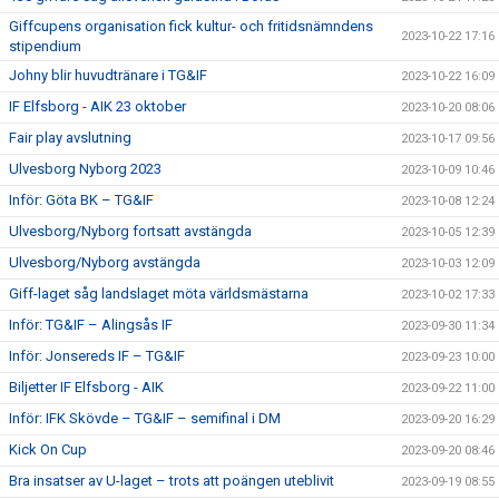
Giffcupens organisation fick kultur- och fritidsnämndens
2023-10-22 17:16
stipendium
Johny blir huvudtränare i TG&IF
2023-10-22 16:09
IF Elfsborg - AIK 23 oktober
2023-10-20 08:06
Fair play avslutning
2023-10-17 09:56
Ulvesborg Nyborg 2023
2023-10-09 10:46
Inför: Göta BK – TG&IF
2023-10-08 12:24
Ulvesborg/Nyborg fortsatt avstängda
2023-10-05 12:39
Ulvesborg/Nyborg avstängda
2023-10-03 12:09
Giff-laget såg landslaget möta världsmästarna
2023-10-02 17:33
Inför: TG&IF – Alingsås IF
2023-09-30 11:34
Inför: Jonsereds IF – TG&IF
2023-09-23 10:00
Biljetter IF Elfsborg - AIK
2023-09-22 11:00
Inför: IFK Skövde – TG&IF – semifinal i DM
2023-09-20 16:29
Kick On Cup
2023-09-20 08:46
Bra insatser av U-laget – trots att poängen uteblivit
2023-09-19 08:55