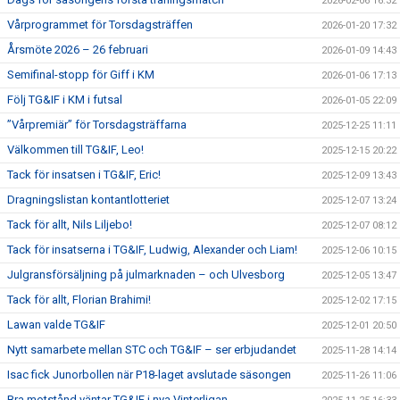
2026-02-06 16:32
Vårprogrammet för Torsdagsträffen
2026-01-20 17:32
Årsmöte 2026 – 26 februari
2026-01-09 14:43
Semifinal-stopp för Giff i KM
2026-01-06 17:13
Följ TG&IF i KM i futsal
2026-01-05 22:09
”Vårpremiär” för Torsdagsträffarna
2025-12-25 11:11
Välkommen till TG&IF, Leo!
2025-12-15 20:22
Tack för insatsen i TG&IF, Eric!
2025-12-09 13:43
Dragningslistan kontantlotteriet
2025-12-07 13:24
Tack för allt, Nils Liljebo!
2025-12-07 08:12
Tack för insatserna i TG&IF, Ludwig, Alexander och Liam!
2025-12-06 10:15
Julgransförsäljning på julmarknaden – och Ulvesborg
2025-12-05 13:47
Tack för allt, Florian Brahimi!
2025-12-02 17:15
Lawan valde TG&IF
2025-12-01 20:50
Nytt samarbete mellan STC och TG&IF – ser erbjudandet
2025-11-28 14:14
Isac fick Junorbollen när P18-laget avslutade säsongen
2025-11-26 11:06
Bra motstånd väntar TG&IF i nya Vinterligan