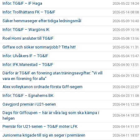
Inför: TG&IF – IF Haga
2026-05-22 18:24
Inför: Trollhättans FK – TG&IF
2026-05-14 08:08
Säker hemmaseger efter tidiga ledningsmål
2026-05-09 16:40
Inför: TG&IF – Wargöns IK
2026-05-09 10:18
Roel Homi ansluter till TG&IF
2026-05-08 13:56
Giffare och söker sommarjobb? Titta hit!
2026-05-06 11:31
Inför: Ulvåkers IF – TG&IF
2026-05-04 15:47
Inför: IFK Mariestad – TG&IF
2026-04-30 13:51
Därför är TG&IF en förening utan träningsavgifter: ”Vi vill
2026-04-29 13:02
vara en förening för alla”
Alex volleykanon ordnade första Giff-segern
2026-04-23 22:07
Inför: TG&IF – Egnahems BK
2026-04-23 11:08
Oavgjord premiär i U21-serien
2026-04-15 12:58
Dags för Giffcupen – här är våra lag som ska kämpa i
2026-04-14 18:20
helgen
Premiär för U21-serien – TG&IF möter LFK
2026-04-14 11:07
Juniorerna krigade till sig en seger i premiären
2026-04-11 18:07