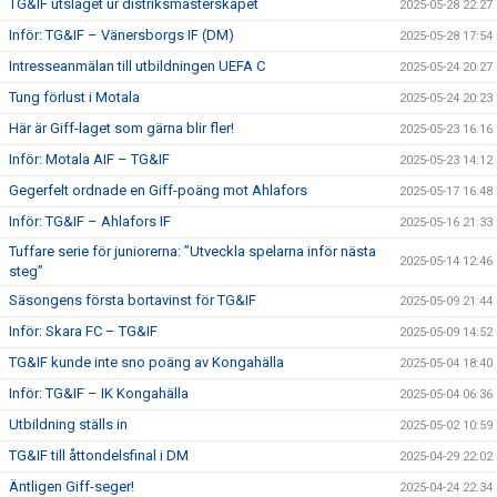
TG&IF utslaget ur distriksmästerskapet
2025-05-28 22:27
Inför: TG&IF – Vänersborgs IF (DM)
2025-05-28 17:54
Intresseanmälan till utbildningen UEFA C
2025-05-24 20:27
Tung förlust i Motala
2025-05-24 20:23
Här är Giff-laget som gärna blir fler!
2025-05-23 16:16
Inför: Motala AIF – TG&IF
2025-05-23 14:12
Gegerfelt ordnade en Giff-poäng mot Ahlafors
2025-05-17 16:48
Inför: TG&IF – Ahlafors IF
2025-05-16 21:33
Tuffare serie för juniorerna: ”Utveckla spelarna inför nästa
2025-05-14 12:46
steg”
Säsongens första bortavinst för TG&IF
2025-05-09 21:44
Inför: Skara FC – TG&IF
2025-05-09 14:52
TG&IF kunde inte sno poäng av Kongahälla
2025-05-04 18:40
Inför: TG&IF – IK Kongahälla
2025-05-04 06:36
Utbildning ställs in
2025-05-02 10:59
TG&IF till åttondelsfinal i DM
2025-04-29 22:02
Äntligen Giff-seger!
2025-04-24 22:34