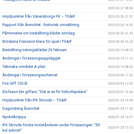
2023-02-27 08:36
Höjdpunkter från Vänersborgs FK – TG&IF
2023-02-26 21:51
Rapport från årsmötet - historisk omsättning
2023-02-26 14:35
Påminnelse om beställning kläder söndag
2023-02-25 21:43
Bröderna Fransson klara för spel i TG&IF
2023-02-20 16:23
Beställning träningskläder 26 februari
2023-02-15 08:25
Ändringar i försäsongsupplägget
2023-02-14 11:15
Tekniska området A-plan
2023-02-13 08:55
Ändringar i försäsongsschemat
2023-02-06 17:26
Fira Giff 120 år
2023-02-04 12:24
Elofsson blir giffare: ”Det är en fin fotbollspelare”
2023-02-01 16:46
Höjdpunkter från IFK Skövde – TG&IF
2023-01-29 14:34
Dagordning årsmötet
2023-01-29 11:35
Nyckelknippa
2023-01-24 10:37
IFK Skövde första motståndaren under försäsongen: ”Ett
2023-01-23 15:12
kul avbrott”