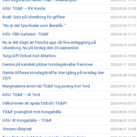
2025-09-27 17:29
Inför: TG&IF – IFK Kumla
2025-09-26 12:59
Ikväll: Quiz på Ulvesborg för giffare
2025-09-26 12:56
”Nu är det fyra finaler som återstår...”
2025-09-20 17:17
Inför: FBK Karlstad - TG&IF
2025-09-20 11:17
Nu är det dags att fräscha upp vår fina anläggning på
2025-09-15 10:09
Ulvesborg. Nu på lördag den 20 september
Tung Giff-förlust mot Ahlafors
2025-09-14 19:02
Dennis på kansliet jobbar torsdagskvällar framöver.
2025-09-11 10:05
Gamla Giffares torsdagsträffar drar igång på torsdag den
2025-09-08 15:00
25/9
Marginalerna emot när TG&IF tog poäng mot Tord
2025-09-05 21:41
Inför: TG&IF – IK Tord
2025-09-05 08:18
Välkommen att spela fotboll i TG&IF!
2025-09-03 09:17
TG&IF poänglöst mot Kongahälla
2025-08-30 19:05
Inför: IK Kongahälla – TG&IF
2025-08-29 15:33
Vinnare vårtipset
2025-08-27 14:08