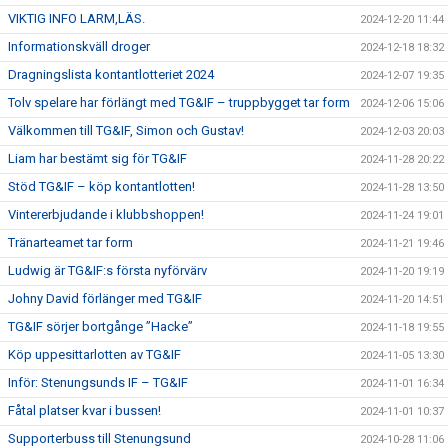
VIKTIG INFO LARM,LÄS.
2024-12-20 11:44
Informationskväll droger
2024-12-18 18:32
Dragningslista kontantlotteriet 2024
2024-12-07 19:35
Tolv spelare har förlängt med TG&IF – truppbygget tar form
2024-12-06 15:06
Välkommen till TG&IF, Simon och Gustav!
2024-12-03 20:03
Liam har bestämt sig för TG&IF
2024-11-28 20:22
Stöd TG&IF – köp kontantlotten!
2024-11-28 13:50
Vintererbjudande i klubbshoppen!
2024-11-24 19:01
Tränarteamet tar form
2024-11-21 19:46
Ludwig är TG&IF:s första nyförvärv
2024-11-20 19:19
Johny David förlänger med TG&IF
2024-11-20 14:51
TG&IF sörjer bortgånge ”Hacke”
2024-11-18 19:55
Köp uppesittarlotten av TG&IF
2024-11-05 13:30
Inför: Stenungsunds IF – TG&IF
2024-11-01 16:34
Fåtal platser kvar i bussen!
2024-11-01 10:37
Supporterbuss till Stenungsund
2024-10-28 11:06