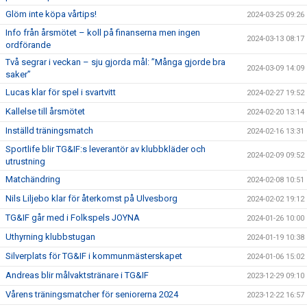
Glöm inte köpa vårtips!
2024-03-25 09:26
Info från årsmötet – koll på finanserna men ingen
2024-03-13 08:17
ordförande
Två segrar i veckan – sju gjorda mål: ”Många gjorde bra
2024-03-09 14:09
saker”
Lucas klar för spel i svartvitt
2024-02-27 19:52
Kallelse till årsmötet
2024-02-20 13:14
Inställd träningsmatch
2024-02-16 13:31
Sportlife blir TG&IF:s leverantör av klubbkläder och
2024-02-09 09:52
utrustning
Matchändring
2024-02-08 10:51
Nils Liljebo klar för återkomst på Ulvesborg
2024-02-02 19:12
TG&IF går med i Folkspels JOYNA
2024-01-26 10:00
Uthyrning klubbstugan
2024-01-19 10:38
Silverplats för TG&IF i kommunmästerskapet
2024-01-06 15:02
Andreas blir målvaktstränare i TG&IF
2023-12-29 09:10
Vårens träningsmatcher för seniorerna 2024
2023-12-22 16:57