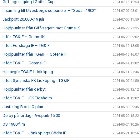
Giff-lagen igång i Gothia Cup
2024-07-15 12:53
Insamling till Ulvesborgs solpaneler – ”Sedan 1902”
2024-07-07 08:01
Jackpott 20.000kr 9 juli
2024-07-03 11:59
Höjdpunkter från Giff-segern mot Grums IK
2024-06-29 21:35
Inför: TG&IF – Grums IK
2024-06-29 09:02
Inför: Forshaga IF – TG&IF
2024-06-19 13:05
Höjdpunkter från TG&IF – Götene IF
2024-06-15 16:07
Inför: TG&IF – Götene IF
2024-06-14 11:02
Här avgör TG&IF i Lidköping
2024-06-11 21:46
Inför: Syrianska FK Lidköping - TG&IF
2024-06-07 21:50
Höjdpunkter från derbyt
2024-06-02 12:12
Inför: TG&IF – IFK Tidaholm
2024-05-31 19:02
Justering B och C-plan
2024-05-30 09:45
Derby på lördag | Avspark 15.00
2024-05-29 15:22
OS 1980 film
2024-05-24 10:26
Inför: TG&IF – Jönköpings Södra IF
2024-05-21 18:56