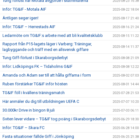
Tung förlust när Motala avgjorde i slutminuterna
2025-08-23 16:38
Inför: TG&IF - Motala AIF
2025-08-22 18:04
Äntligen seger igen!
2025-08-17 21:40
Inför: TG&IF – Herrestads AIF
2025-08-16 21:24
Ledarmöte om TG&IF:s arbete med att bli kvalitetsklubb
2025-08-15 11:22
Rapport från P15-lagets läger i Varberg: Träningar,
2025-08-14 11:37
lagbyggande och träff med en allsvensk giffare
Tung Giff-förlust i Skaraborgsderbyt
2025-08-08 21:09
Inför: Lidköpings FK – Tidaholms G&IF
2025-08-08 12:22
Amanda och Adam ser till att hålla giffarna i form
2025-08-02 07:03
Ruben förstärker TG&IF inför hösten
2025-08-01 14:44
TG&IF föll i kvällens träningsmatch
2025-07-28 21:53
Här anmäler du dig till utbildningen UEFA C
2025-07-07 10:20
30.000kr Drive in bingon 8 juli
2025-07-03 06:11
Sviten lever vidare – TG&IF tog poäng i Skaraborgsderbyt
2025-06-29 18:30
Inför: TG&IF – Skara FC
2025-06-28 14:00
Fasta situationer fällde Giff i Jönköping
2025-06-25 21:38