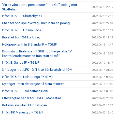
"En av våra bättre prestationer" - tre Giff-poäng mot
2022-06-29 22:19
Skoftebyn
Inför: TG&IF – Skoftebyns IF
2022-06-29 17:18
Chanser och spelövertag - men bara en poäng
2022-06-23 22:01
Inför: TG&IF – Holmalunds IF
2022-06-23 13:22
Bra start för TG&IF:s U-lag
2022-06-20 11:19
Höjdpunkter från Brålanda IF – TG&IF
2022-06-19 14:47
Drömstart i Brålanda – TG&IF tog tredje raka: ”Vi
2022-06-18 16:55
kontrollerade matchen från start till mål”
Inför: Brålanda IF – TG&IF
2022-06-17 18:17
3-1-seger mot LFK - Giff klart för kvartsfinal i DM
2022-06-14 21:32
Inför: TG&IF – Lidköpings FK (DM)
2022-06-14 06:39
Ny seger - men det dröjde till sista minuten
2022-06-11 18:02
Inför: TG&IF – Trollhättans BoIS
2022-06-11 08:00
Efterlängtad seger för TG&IF i Mariestad
2022-06-07 23:39
Bollekis avslutar i klubbstugan
2022-06-07 16:25
Inför: IFK Mariestad – TG&IF
2022-06-07 15:40