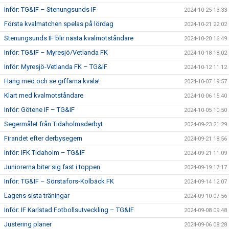
Inför: TG&IF – Stenungsunds IF
2024-10-25 13:33
Första kvalmatchen spelas på lördag
2024-10-21 22:02
Stenungsunds IF blir nästa kvalmotståndare
2024-10-20 16:49
Inför: TG&IF – Myresjö/Vetlanda FK
2024-10-18 18:02
Inför: Myresjö-Vetlanda FK – TG&IF
2024-10-12 11:12
Häng med och se giffarna kvala!
2024-10-07 19:57
Klart med kvalmotståndare
2024-10-06 15:40
Inför: Götene IF – TG&IF
2024-10-05 10:50
Segermålet från Tidaholmsderbyt
2024-09-23 21:29
Firandet efter derbysegern
2024-09-21 18:56
Inför: IFK Tidaholm – TG&IF
2024-09-21 11:09
Juniorerna biter sig fast i toppen
2024-09-19 17:17
Inför: TG&IF – Sörstafors-Kolbäck FK
2024-09-14 12:07
Lagens sista träningar
2024-09-10 07:56
Inför: IF Karlstad Fotbollsutveckling – TG&IF
2024-09-08 09:48
Justering planer
2024-09-06 08:28