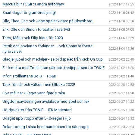
Marcus blir TG&IF:s andra nyförvärv
2022-11-17 19:55
Snart dags för granförsäljning!
2022-11-16 21:42
Olle, Theo, Eric och Jose spelar vidare på Ulvesborg
2022-11-10 08:10
Erik, Olle och Simon fortsätter i svartvitt
2022-11-08 07:05
Theo, Måns och Filip klara för 2023
2022-11-06 13:39
Patrik och spelartrio förlänger – och Sonny är första
2022-11-04 17:30
nyförvärvet
Glädje, jubel och medaljer - se bildspelet från Kick On Cup
2022-10-02 20:48
En femetta mot Trollhättan säkrade tredjeplatsen för TG&IF
2022-10-02 18:25
Inför: Trollhättans BoIS – TG&IF
2022-10-02 11:40
Tack för i år och välkommen tillbaka 2023!
2022-09-28 10:53
Elva mål när U-laget vann fjärde raka
2022-09-27 14:28
Ungdomsavdelningen avslutade med spel och lek
2022-09-27 14:22
Höjdpunkter från TG&IF – IFK Mariestad
2022-09-25 15:30
U-laget upp i topp efter 5–0-seger i Hjo
2022-09-24 13:32
Delad poäng i sista hemmamatchen för säsongen
2022-09-23 22:24