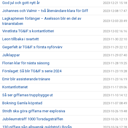
God jul och gott nytt år
2023-12-21 15:18
Johannes och Valmir – två återvändare klara för Giff
2023-12-08 17:47
Lagkaptenen förlänger – Axelsson blir en del av
2023-12-03 20:49
tränarstaben
Vinstlista TG&IF:s kontantlotteri
2023-12-02 16:16
Leon tillbaka i svartvitt
2023-11-30 22:10
Gegerfelt är TG&IF:s första nyförvärv
2023-11-29 22:12
Julklappar
2023-11-29 07:40
Florian klar för nästa säsong
2023-11-28 19:25
Förslaget: Så blir TG&IF:s serie 2024
2023-11-23 19:28
Emir blir assisterande tränare
2023-11-23 16:19
Kontantlotteriet
2023-11-17 09:06
Så ser giffarnas truppbygge ut
2023-11-10 14:12
Bokning Gamla köpstad
2023-11-07 08:49
Stridh ska göra giffarna mer explosiva
2023-10-26 19:48
Jubileumsträff 1000 Torsdagsträffen
2023-10-26 12:13
130 giffare såg allsvensk guldstrid i Borås
2023-10-24 17:28