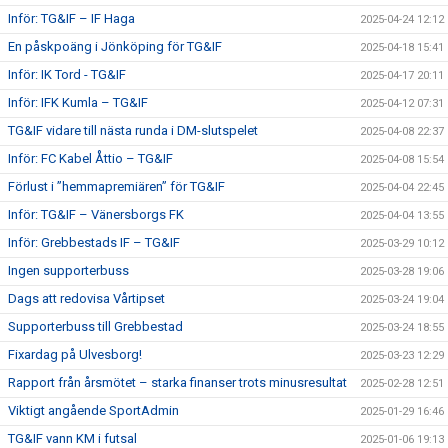
Inför: TG&IF – IF Haga
2025-04-24 12:12
En påskpoäng i Jönköping för TG&IF
2025-04-18 15:41
Inför: IK Tord - TG&IF
2025-04-17 20:11
Inför: IFK Kumla – TG&IF
2025-04-12 07:31
TG&IF vidare till nästa runda i DM-slutspelet
2025-04-08 22:37
Inför: FC Kabel Åttio – TG&IF
2025-04-08 15:54
Förlust i ”hemmapremiären” för TG&IF
2025-04-04 22:45
Inför: TG&IF – Vänersborgs FK
2025-04-04 13:55
Inför: Grebbestads IF – TG&IF
2025-03-29 10:12
Ingen supporterbuss
2025-03-28 19:06
Dags att redovisa Vårtipset
2025-03-24 19:04
Supporterbuss till Grebbestad
2025-03-24 18:55
Fixardag på Ulvesborg!
2025-03-23 12:29
Rapport från årsmötet – starka finanser trots minusresultat
2025-02-28 12:51
Viktigt angående SportAdmin
2025-01-29 16:46
TG&IF vann KM i futsal
2025-01-06 19:13