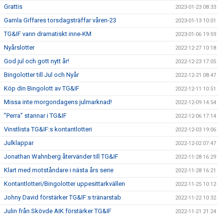
Grattis
2023-01-23 08:33
Gamla Giffares torsdagsträffar våren-23
2023-01-13 10:01
TG&IF vann dramatiskt inne-KM
2023-01-06 19:59
Nyårslotter
2022-12-27 10:18
God jul och gott nytt år!
2022-12-23 17:05
Bingolotter till Jul och Nyår
2022-12-21 08:47
Köp din Bingolott av TG&IF
2022-12-11 10:51
Missa inte morgondagens julmarknad!
2022-12-09 14:54
”Perra” stannar i TG&IF
2022-12-06 17:14
Vinstlista TG&IF:s kontantlotteri
2022-12-03 19:06
Julklappar
2022-12-02 07:47
Jonathan Wahnberg återvänder till TG&IF
2022-11-28 16:29
Klart med motståndare i nästa års serie
2022-11-28 16:21
Kontantlotteri/Bingolotter uppesittarkvällen
2022-11-25 10:12
Johny David förstärker TG&IF:s tränarstab
2022-11-22 10:32
Julin från Skövde AIK förstärker TG&IF
2022-11-21 21:24