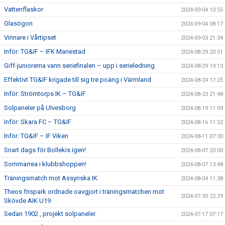
Vattenflaskor
2024-09-04 10:55
Glasögon
2024-09-04 08:17
Vinnare i Vårtipset
2024-09-03 21:34
Inför: TG&IF – IFK Mariestad
2024-08-29 20:51
Giff-juniorerna vann seriefinalen – upp i serieledning
2024-08-29 19:13
Effektivt TG&IF krigade till sig tre poäng i Värmland
2024-08-24 17:25
Inför: Strömtorps IK – TG&IF
2024-08-23 21:48
Solpaneler på Ulvesborg
2024-08-19 11:09
Inför: Skara FC – TG&IF
2024-08-16 11:52
Inför: TG&IF – IF Viken
2024-08-11 07:30
Snart dags för Bollekis igen!
2024-08-07 20:00
Sommarrea i klubbshoppen!
2024-08-07 13:48
Träningsmatch mot Assyriska IK
2024-08-04 11:38
Theos frispark ordnade oavgjort i träningsmatchen mot
2024-07-30 22:29
Skövde AIK U19
Sedan 1902 , projekt solpaneler.
2024-07-17 07:17