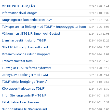
VIKTIG INFO LARM,LÄS.
2024-12-20 11:44
Informationskväll droger
2024-12-18 18:32
Dragningslista kontantlotteriet 2024
2024-12-07 19:35
Tolv spelare har förlängt med TG&IF – truppbygget tar form
2024-12-06 15:06
Välkommen till TG&IF, Simon och Gustav!
2024-12-03 20:03
Liam har bestämt sig för TG&IF
2024-11-28 20:22
Stöd TG&IF – köp kontantlotten!
2024-11-28 13:50
Vintererbjudande i klubbshoppen!
2024-11-24 19:01
Tränarteamet tar form
2024-11-21 19:46
Ludwig är TG&IF:s första nyförvärv
2024-11-20 19:19
Johny David förlänger med TG&IF
2024-11-20 14:51
TG&IF sörjer bortgånge ”Hacke”
2024-11-18 19:55
Köp uppesittarlotten av TG&IF
2024-11-05 13:30
Inför: Stenungsunds IF – TG&IF
2024-11-01 16:34
Fåtal platser kvar i bussen!
2024-11-01 10:37
Supporterbuss till Stenungsund
2024-10-28 11:06