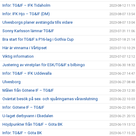
Inför: TG&IF – IFK Tidaholm
2023-08-12 11:19
Inför: IFK Hjo – TG&IF (DM)
2023-08-07 13:54
Ulvesborgs planer avstängda tills vidare
2023-08-07 13:04
Sonny Karlsson lämnar TG&IF
2023-07-31 11:06
Bra start för TG&IF:s P16-lag i Gothia Cup
2023-07-18 21:14
Här är vinnarna i Vårtipset
2023-07-10 10:29
Viktig information
2023-07-07 12:12
Justering av vinstplan för ESK/TG&IF:s bilbingo
2023-06-30 18:32
Inför: TG&IF – IFK Uddevalla
2023-06-27 14:47
Ulvesborg
2023-06-27 08:48
Målen från Götene IF – TG&IF
2023-06-23 12:30
Oväntat besök på sex- och sjuåringarnas våravslutning
2023-06-22 10:03
Inför: Götene IF – TG&IF
2023-06-22 09:45
U-laget derbyvann i Ekedalen
2023-06-21 20:15
Höjdpunkter från TG&IF – Göta BK
2023-06-19 13:12
Inför: TG&IF – Göta BK
2023-06-17 15:25