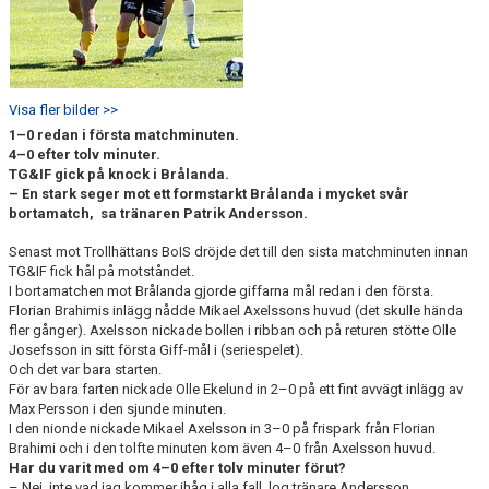
Visa fler bilder >>
1–0 redan i första matchminuten.
4–0 efter tolv minuter.
TG&IF gick på knock i Brålanda.
– En stark seger mot ett formstarkt Brålanda i mycket svår
bortamatch,
sa tränaren Patrik Andersson.
Senast mot Trollhättans BoIS dröjde det till den sista matchminuten innan
TG&IF fick hål på motståndet.
I bortamatchen mot Brålanda gjorde giffarna mål redan i den första.
Florian Brahimis inlägg nådde Mikael Axelssons huvud (det skulle hända
fler gånger). Axelsson nickade bollen i ribban och på returen stötte Olle
Josefsson in sitt första Giff-mål i (seriespelet).
Och det var bara starten.
För av bara farten nickade Olle Ekelund in 2–0 på ett fint avvägt inlägg av
Max Persson i den sjunde minuten.
I den nionde nickade Mikael Axelsson in 3–0 på frispark från Florian
Brahimi och i den tolfte minuten kom även 4–0 från Axelsson huvud.
Har du varit med om 4–0 efter tolv minuter förut?
– Nej, inte vad jag kommer ihåg i alla fall, log tränare Andersson.