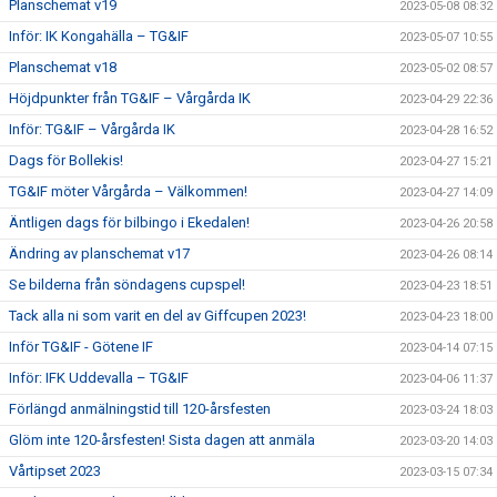
Planschemat v19
2023-05-08 08:32
Inför: IK Kongahälla – TG&IF
2023-05-07 10:55
Planschemat v18
2023-05-02 08:57
Höjdpunkter från TG&IF – Vårgårda IK
2023-04-29 22:36
Inför: TG&IF – Vårgårda IK
2023-04-28 16:52
Dags för Bollekis!
2023-04-27 15:21
TG&IF möter Vårgårda – Välkommen!
2023-04-27 14:09
Äntligen dags för bilbingo i Ekedalen!
2023-04-26 20:58
Ändring av planschemat v17
2023-04-26 08:14
Se bilderna från söndagens cupspel!
2023-04-23 18:51
Tack alla ni som varit en del av Giffcupen 2023!
2023-04-23 18:00
Inför TG&IF - Götene IF
2023-04-14 07:15
Inför: IFK Uddevalla – TG&IF
2023-04-06 11:37
Förlängd anmälningstid till 120-årsfesten
2023-03-24 18:03
Glöm inte 120-årsfesten! Sista dagen att anmäla
2023-03-20 14:03
Vårtipset 2023
2023-03-15 07:34