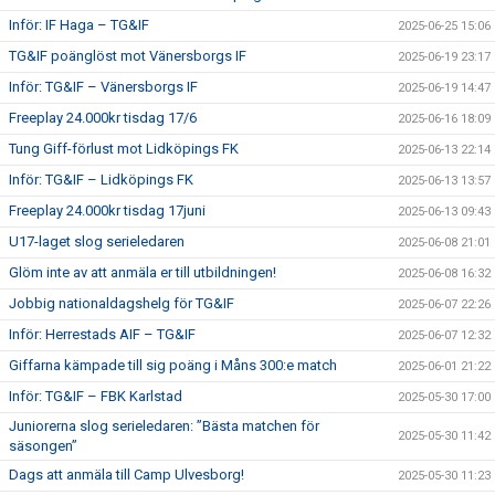
Inför: IF Haga – TG&IF
2025-06-25 15:06
TG&IF poänglöst mot Vänersborgs IF
2025-06-19 23:17
Inför: TG&IF – Vänersborgs IF
2025-06-19 14:47
Freeplay 24.000kr tisdag 17/6
2025-06-16 18:09
Tung Giff-förlust mot Lidköpings FK
2025-06-13 22:14
Inför: TG&IF – Lidköpings FK
2025-06-13 13:57
Freeplay 24.000kr tisdag 17juni
2025-06-13 09:43
U17-laget slog serieledaren
2025-06-08 21:01
Glöm inte av att anmäla er till utbildningen!
2025-06-08 16:32
Jobbig nationaldagshelg för TG&IF
2025-06-07 22:26
Inför: Herrestads AIF – TG&IF
2025-06-07 12:32
Giffarna kämpade till sig poäng i Måns 300:e match
2025-06-01 21:22
Inför: TG&IF – FBK Karlstad
2025-05-30 17:00
Juniorerna slog serieledaren: ”Bästa matchen för
2025-05-30 11:42
säsongen”
Dags att anmäla till Camp Ulvesborg!
2025-05-30 11:23