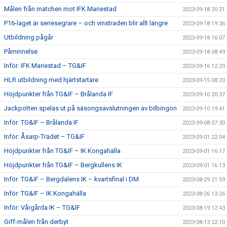
Målen från matchen mot IFK Mariestad
2023-09-18 20:21
P16-laget är seriesegrare – och vinstraden blir allt längre
2023-09-18 19:36
Utbildning pågår
2023-09-18 16:07
Påminnelse
2023-09-18 08:49
Inför: IFK Mariestad – TG&IF
2023-09-16 12:29
HLR utbildning med hjärtstartare
2023-09-15 08:20
Höjdpunkter från TG&IF – Brålanda IF
2023-09-10 20:37
Jackpotten spelas ut på säsongsavslutningen av bilbingon
2023-09-10 19:41
Inför: TG&IF – Brålanda IF
2023-09-08 07:30
Inför: Åsarp-Trädet – TG&IF
2023-09-01 22:04
Höjdpunkter från TG&IF – IK Kongahälla
2023-09-01 16:17
Höjdpunkter från TG&IF – Bergkullens IK
2023-09-01 16:13
Inför: TG&IF – Bergdalens IK – kvartsfinal i DM
2023-08-29 21:59
Inför: TG&IF – IK Kongahälla
2023-08-26 13:26
Inför: Vårgårda IK – TG&IF
2023-08-19 12:43
Giff-målen från derbyt
2023-08-13 22:10