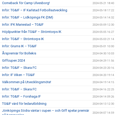
Comeback för Camp Ulvesborg!
2024-05-21 18:40
Inför: TG&IF – IF Karlstad Fotbollsutveckling
2024-05-18 17:22
Inför: TG&IF – Lidköpings FK (DM)
2024-05-14 14:32
Inför: IFK Mariestad – TG&IF
2024-05-09 12:30
Höjdpunkter från TG&IF – Strömtorps IK
2024-05-05 16:27
Inför: TG&IF – Strömtorps IK
2024-05-03 21:14
Inför: Grums IK – TG&IF
2024-05-01 10:00
Årspremiär för Bollekis
2024-04-30 10:03
Giffcupen 2024
2024-04-29 11:56
Inför: TG&IF – Skara FC
2024-04-23 20:16
Inför: IF Viken – TG&IF
2024-04-20 19:14
Välkommen på Utvecklingsmöte!
2024-04-19 14:15
Inför: TG&IF – Skara FC
2024-04-16 22:25
Inför: TG&IF – Forshaga IF
2024-04-14 09:26
TG&IF värd för ledarutbildning
2024-04-13 12:30
Jönköpings Södra väntar i cupen – och Giff spelar premiär
2024-04-07 14:59