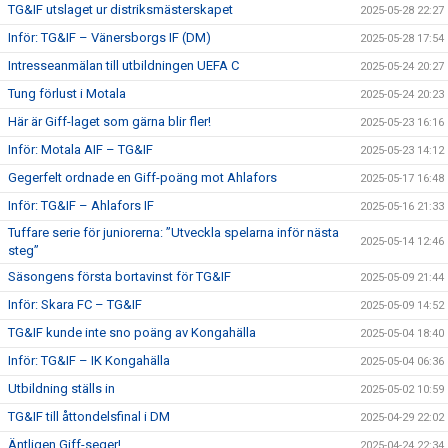
TG&IF utslaget ur distriksmästerskapet
2025-05-28 22:27
Inför: TG&IF – Vänersborgs IF (DM)
2025-05-28 17:54
Intresseanmälan till utbildningen UEFA C
2025-05-24 20:27
Tung förlust i Motala
2025-05-24 20:23
Här är Giff-laget som gärna blir fler!
2025-05-23 16:16
Inför: Motala AIF – TG&IF
2025-05-23 14:12
Gegerfelt ordnade en Giff-poäng mot Ahlafors
2025-05-17 16:48
Inför: TG&IF – Ahlafors IF
2025-05-16 21:33
Tuffare serie för juniorerna: ”Utveckla spelarna inför nästa
2025-05-14 12:46
steg”
Säsongens första bortavinst för TG&IF
2025-05-09 21:44
Inför: Skara FC – TG&IF
2025-05-09 14:52
TG&IF kunde inte sno poäng av Kongahälla
2025-05-04 18:40
Inför: TG&IF – IK Kongahälla
2025-05-04 06:36
Utbildning ställs in
2025-05-02 10:59
TG&IF till åttondelsfinal i DM
2025-04-29 22:02
Äntligen Giff-seger!
2025-04-24 22:34