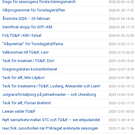
Dags för säsongens första träningsmatch
2026-02-06 16:32
Vårprogrammet för Torsdagsträffen
2026-01-20 17:32
Årsmöte 2026 – 26 februari
2026-01-09 14:43
Semifinal-stopp för Giff i KM
2026-01-06 17:13
Följ TG&IF i KM i futsal
2026-01-05 22:09
”Vårpremiär” för Torsdagsträffarna
2025-12-25 11:11
Välkommen till TG&IF, Leo!
2025-12-15 20:22
Tack för insatsen i TG&IF, Eric!
2025-12-09 13:43
Dragningslistan kontantlotteriet
2025-12-07 13:24
Tack för allt, Nils Liljebo!
2025-12-07 08:12
Tack för insatserna i TG&IF, Ludwig, Alexander och Liam!
2025-12-06 10:15
Julgransförsäljning på julmarknaden – och Ulvesborg
2025-12-05 13:47
Tack för allt, Florian Brahimi!
2025-12-02 17:15
Lawan valde TG&IF
2025-12-01 20:50
Nytt samarbete mellan STC och TG&IF – ser erbjudandet
2025-11-28 14:14
Isac fick Junorbollen när P18-laget avslutade säsongen
2025-11-26 11:06