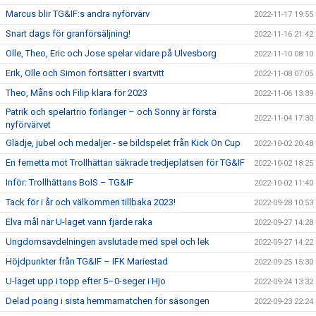
Marcus blir TG&IF:s andra nyförvärv
2022-11-17 19:55
Snart dags för granförsäljning!
2022-11-16 21:42
Olle, Theo, Eric och Jose spelar vidare på Ulvesborg
2022-11-10 08:10
Erik, Olle och Simon fortsätter i svartvitt
2022-11-08 07:05
Theo, Måns och Filip klara för 2023
2022-11-06 13:39
Patrik och spelartrio förlänger – och Sonny är första
2022-11-04 17:30
nyförvärvet
Glädje, jubel och medaljer - se bildspelet från Kick On Cup
2022-10-02 20:48
En femetta mot Trollhättan säkrade tredjeplatsen för TG&IF
2022-10-02 18:25
Inför: Trollhättans BoIS – TG&IF
2022-10-02 11:40
Tack för i år och välkommen tillbaka 2023!
2022-09-28 10:53
Elva mål när U-laget vann fjärde raka
2022-09-27 14:28
Ungdomsavdelningen avslutade med spel och lek
2022-09-27 14:22
Höjdpunkter från TG&IF – IFK Mariestad
2022-09-25 15:30
U-laget upp i topp efter 5–0-seger i Hjo
2022-09-24 13:32
Delad poäng i sista hemmamatchen för säsongen
2022-09-23 22:24