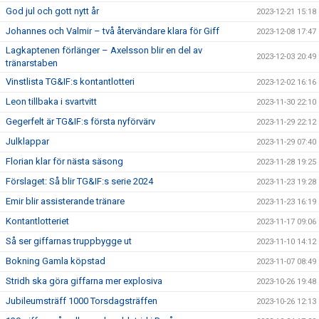
God jul och gott nytt år
2023-12-21 15:18
Johannes och Valmir – två återvändare klara för Giff
2023-12-08 17:47
Lagkaptenen förlänger – Axelsson blir en del av
2023-12-03 20:49
tränarstaben
Vinstlista TG&IF:s kontantlotteri
2023-12-02 16:16
Leon tillbaka i svartvitt
2023-11-30 22:10
Gegerfelt är TG&IF:s första nyförvärv
2023-11-29 22:12
Julklappar
2023-11-29 07:40
Florian klar för nästa säsong
2023-11-28 19:25
Förslaget: Så blir TG&IF:s serie 2024
2023-11-23 19:28
Emir blir assisterande tränare
2023-11-23 16:19
Kontantlotteriet
2023-11-17 09:06
Så ser giffarnas truppbygge ut
2023-11-10 14:12
Bokning Gamla köpstad
2023-11-07 08:49
Stridh ska göra giffarna mer explosiva
2023-10-26 19:48
Jubileumsträff 1000 Torsdagsträffen
2023-10-26 12:13