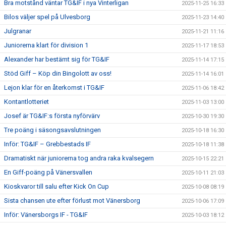
Bra motstånd väntar TG&IF i nya Vinterligan
2025-11-25 16:33
Bilos väljer spel på Ulvesborg
2025-11-23 14:40
Julgranar
2025-11-21 11:16
Juniorerna klart för division 1
2025-11-17 18:53
Alexander har bestämt sig för TG&IF
2025-11-14 17:15
Stöd Giff – Köp din Bingolott av oss!
2025-11-14 16:01
Lejon klar för en återkomst i TG&IF
2025-11-06 18:42
Kontantlotteriet
2025-11-03 13:00
Josef är TG&IF:s första nyförvärv
2025-10-30 19:30
Tre poäng i säsongsavslutningen
2025-10-18 16:30
Inför: TG&IF – Grebbestads IF
2025-10-18 11:38
Dramatiskt när juniorerna tog andra raka kvalsegern
2025-10-15 22:21
En Giff-poäng på Vänersvallen
2025-10-11 21:03
Kioskvaror till salu efter Kick On Cup
2025-10-08 08:19
Sista chansen ute efter förlust mot Vänersborg
2025-10-06 17:09
Inför: Vänersborgs IF - TG&IF
2025-10-03 18:12