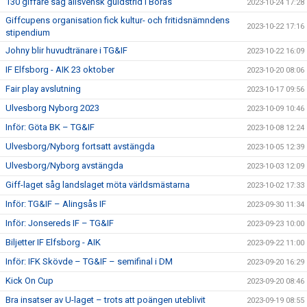
130 giffare såg allsvensk guldstrid i Borås
2023-10-24 17:28
Giffcupens organisation fick kultur- och fritidsnämndens
2023-10-22 17:16
stipendium
Johny blir huvudtränare i TG&IF
2023-10-22 16:09
IF Elfsborg - AIK 23 oktober
2023-10-20 08:06
Fair play avslutning
2023-10-17 09:56
Ulvesborg Nyborg 2023
2023-10-09 10:46
Inför: Göta BK – TG&IF
2023-10-08 12:24
Ulvesborg/Nyborg fortsatt avstängda
2023-10-05 12:39
Ulvesborg/Nyborg avstängda
2023-10-03 12:09
Giff-laget såg landslaget möta världsmästarna
2023-10-02 17:33
Inför: TG&IF – Alingsås IF
2023-09-30 11:34
Inför: Jonsereds IF – TG&IF
2023-09-23 10:00
Biljetter IF Elfsborg - AIK
2023-09-22 11:00
Inför: IFK Skövde – TG&IF – semifinal i DM
2023-09-20 16:29
Kick On Cup
2023-09-20 08:46
Bra insatser av U-laget – trots att poängen uteblivit
2023-09-19 08:55