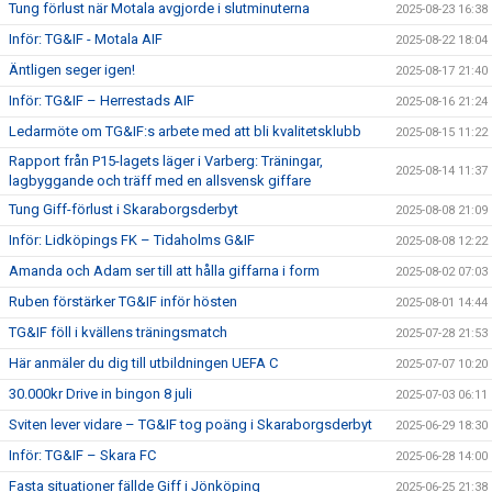
Tung förlust när Motala avgjorde i slutminuterna
2025-08-23 16:38
Inför: TG&IF - Motala AIF
2025-08-22 18:04
Äntligen seger igen!
2025-08-17 21:40
Inför: TG&IF – Herrestads AIF
2025-08-16 21:24
Ledarmöte om TG&IF:s arbete med att bli kvalitetsklubb
2025-08-15 11:22
Rapport från P15-lagets läger i Varberg: Träningar,
2025-08-14 11:37
lagbyggande och träff med en allsvensk giffare
Tung Giff-förlust i Skaraborgsderbyt
2025-08-08 21:09
Inför: Lidköpings FK – Tidaholms G&IF
2025-08-08 12:22
Amanda och Adam ser till att hålla giffarna i form
2025-08-02 07:03
Ruben förstärker TG&IF inför hösten
2025-08-01 14:44
TG&IF föll i kvällens träningsmatch
2025-07-28 21:53
Här anmäler du dig till utbildningen UEFA C
2025-07-07 10:20
30.000kr Drive in bingon 8 juli
2025-07-03 06:11
Sviten lever vidare – TG&IF tog poäng i Skaraborgsderbyt
2025-06-29 18:30
Inför: TG&IF – Skara FC
2025-06-28 14:00
Fasta situationer fällde Giff i Jönköping
2025-06-25 21:38