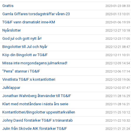
Grattis
2023-01-23 08:33
Gamla Giffares torsdagsträffar våren-23
2023-01-13 10:01
TG&IF vann dramatiskt inne-KM
2023-01-06 19:59
Nyårslotter
2022-12-27 10:18
God jul och gott nytt år!
2022-12-23 17:05
Bingolotter till Jul och Nyår
2022-12-21 08:47
Köp din Bingolott av TG&IF
2022-12-11 10:51
Missa inte morgondagens julmarknad!
2022-12-09 14:54
”Perra” stannar i TG&IF
2022-12-06 17:14
Vinstlista TG&IF:s kontantlotteri
2022-12-03 19:06
Julklappar
2022-12-02 07:47
Jonathan Wahnberg återvänder till TG&IF
2022-11-28 16:29
Klart med motståndare i nästa års serie
2022-11-28 16:21
Kontantlotteri/Bingolotter uppesittarkvällen
2022-11-25 10:12
Johny David förstärker TG&IF:s tränarstab
2022-11-22 10:32
Julin från Skövde AIK förstärker TG&IF
2022-11-21 21:24