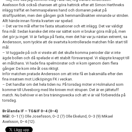
Axelsson fick också chansen att göra hattrick efter att Simon Herthneks
inlägg träffat en hemmaspelares hand och domaren pekat på
straffpunkten, men den gången gick hemmamålvakten vinnande ur striden.
Allt hände innan första kvarten var spelad.
– Det var tre mål efter tre fasta situationer och ett inlägg. Det var väldigt
fina mål. Sedan kanske det inte var sättet som vi brukar göra mål på, men
det gör ju inget. Vi är farliga på fasta, men det här var ju nästan extremt, sa
Andersson, som tyckte att de svartvita kontrollerade matchen från start till
mål.
– Vi tuggade på och vi visste att det skulle komma perioder där vi inte
ägde bollen och då spelade vi ett stabilt försvarsspel. Vi släppte knappt till
en målchans. Vi hade fina spelmönster och vi kom igenom dem flera
gånger. De kom inte åt oss riktigt.
Inför matchen pratade Andersson om att inte få en baksmälla efter den
fina insatsen mot Lidköpings FK i veckan.
– Det handlar om det hela tiden nu. På torsdag möter vi Holmalund som
kommer till Ulvesborg med lite kniven mot strupen. Det är en jättetuff
match. Nu behöver vi en bra träningsvecka och att vi är väl förberedda på
torsdag.
Brålanda IF – TG&IF 0–4 (0–4)
Mål:
0–1 (1) Olle Josefsson, 0–2 (7) Olle Ekelund, 0–3 (9) Mikael
Axelsson, 0–4 (12).