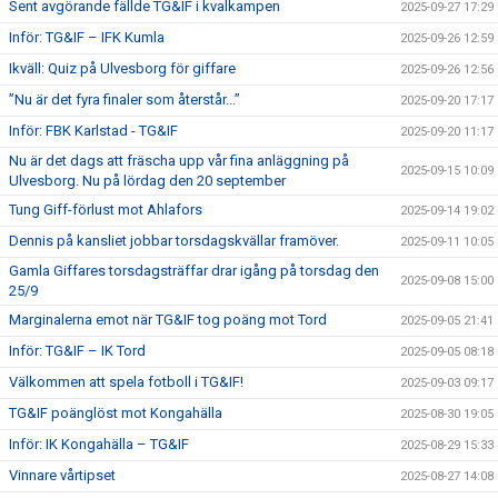
Sent avgörande fällde TG&IF i kvalkampen
2025-09-27 17:29
Inför: TG&IF – IFK Kumla
2025-09-26 12:59
Ikväll: Quiz på Ulvesborg för giffare
2025-09-26 12:56
”Nu är det fyra finaler som återstår...”
2025-09-20 17:17
Inför: FBK Karlstad - TG&IF
2025-09-20 11:17
Nu är det dags att fräscha upp vår fina anläggning på
2025-09-15 10:09
Ulvesborg. Nu på lördag den 20 september
Tung Giff-förlust mot Ahlafors
2025-09-14 19:02
Dennis på kansliet jobbar torsdagskvällar framöver.
2025-09-11 10:05
Gamla Giffares torsdagsträffar drar igång på torsdag den
2025-09-08 15:00
25/9
Marginalerna emot när TG&IF tog poäng mot Tord
2025-09-05 21:41
Inför: TG&IF – IK Tord
2025-09-05 08:18
Välkommen att spela fotboll i TG&IF!
2025-09-03 09:17
TG&IF poänglöst mot Kongahälla
2025-08-30 19:05
Inför: IK Kongahälla – TG&IF
2025-08-29 15:33
Vinnare vårtipset
2025-08-27 14:08