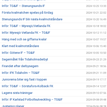
Inför: TG&IF – Stenungsunds IF
2024-10-25 13:33
Första kvalmatchen spelas på lördag
2024-10-21 22:02
Stenungsunds IF blir nästa kvalmotståndare
2024-10-20 16:49
Inför: TG&IF – Myresjö/Vetlanda FK
2024-10-18 18:02
Inför: Myresjö-Vetlanda FK – TG&IF
2024-10-12 11:12
Häng med och se giffarna kvala!
2024-10-07 19:57
Klart med kvalmotståndare
2024-10-06 15:40
Inför: Götene IF – TG&IF
2024-10-05 10:50
Segermålet från Tidaholmsderbyt
2024-09-23 21:29
Firandet efter derbysegern
2024-09-21 18:56
Inför: IFK Tidaholm – TG&IF
2024-09-21 11:09
Juniorerna biter sig fast i toppen
2024-09-19 17:17
Inför: TG&IF – Sörstafors-Kolbäck FK
2024-09-14 12:07
Lagens sista träningar
2024-09-10 07:56
Inför: IF Karlstad Fotbollsutveckling – TG&IF
2024-09-08 09:48
Justering planer
2024-09-06 08:28