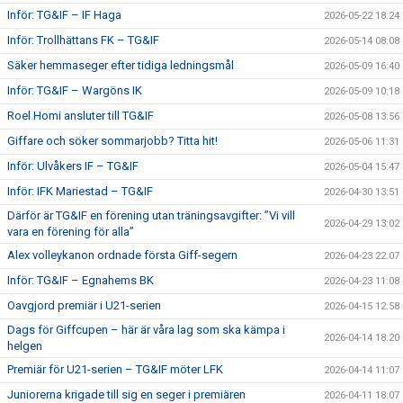
Inför: TG&IF – IF Haga
2026-05-22 18:24
Inför: Trollhättans FK – TG&IF
2026-05-14 08:08
Säker hemmaseger efter tidiga ledningsmål
2026-05-09 16:40
Inför: TG&IF – Wargöns IK
2026-05-09 10:18
Roel Homi ansluter till TG&IF
2026-05-08 13:56
Giffare och söker sommarjobb? Titta hit!
2026-05-06 11:31
Inför: Ulvåkers IF – TG&IF
2026-05-04 15:47
Inför: IFK Mariestad – TG&IF
2026-04-30 13:51
Därför är TG&IF en förening utan träningsavgifter: ”Vi vill
2026-04-29 13:02
vara en förening för alla”
Alex volleykanon ordnade första Giff-segern
2026-04-23 22:07
Inför: TG&IF – Egnahems BK
2026-04-23 11:08
Oavgjord premiär i U21-serien
2026-04-15 12:58
Dags för Giffcupen – här är våra lag som ska kämpa i
2026-04-14 18:20
helgen
Premiär för U21-serien – TG&IF möter LFK
2026-04-14 11:07
Juniorerna krigade till sig en seger i premiären
2026-04-11 18:07