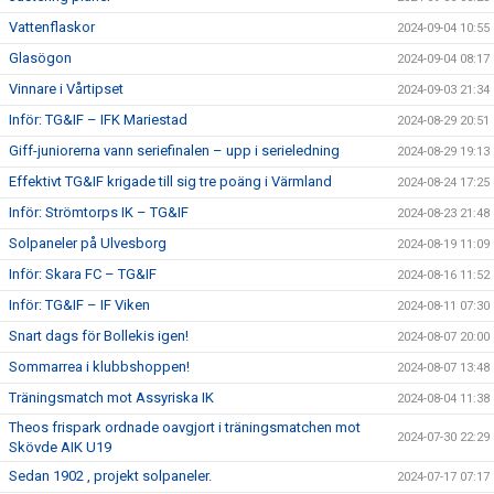
Vattenflaskor
2024-09-04 10:55
Glasögon
2024-09-04 08:17
Vinnare i Vårtipset
2024-09-03 21:34
Inför: TG&IF – IFK Mariestad
2024-08-29 20:51
Giff-juniorerna vann seriefinalen – upp i serieledning
2024-08-29 19:13
Effektivt TG&IF krigade till sig tre poäng i Värmland
2024-08-24 17:25
Inför: Strömtorps IK – TG&IF
2024-08-23 21:48
Solpaneler på Ulvesborg
2024-08-19 11:09
Inför: Skara FC – TG&IF
2024-08-16 11:52
Inför: TG&IF – IF Viken
2024-08-11 07:30
Snart dags för Bollekis igen!
2024-08-07 20:00
Sommarrea i klubbshoppen!
2024-08-07 13:48
Träningsmatch mot Assyriska IK
2024-08-04 11:38
Theos frispark ordnade oavgjort i träningsmatchen mot
2024-07-30 22:29
Skövde AIK U19
Sedan 1902 , projekt solpaneler.
2024-07-17 07:17