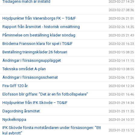
Tisdagens match är inställd
2023-02-27 14:29
2023-02-27 08:36
Höjdpunkter från Vänersborgs FK – TG&IF
2023-02-26 21:51
Rapport från årsmötet - historisk omsättning
2023-02-26 14:35
Påminnelse om beställning kläder söndag
2023-02-25 21:43
Bröderna Fransson klara för spel i TG&IF
2023-02-20 16:23
Beställning träningskläder 26 februari
2023-02-15 08:25
Ändringar i försäsongsupplägget
2023-02-14 11:15
Tekniska området A-plan
2023-02-13 08:55
Ändringar i försäsongsschemat
2023-02-06 17:26
Fira Giff 120 år
2023-02-04 12:24
Elofsson blir giffare: ”Det är en fin fotbollspelare”
2023-02-01 16:46
Höjdpunkter från IFK Skövde – TG&IF
2023-01-29 14:34
Dagordning årsmötet
2023-01-29 11:35
Nyckelknippa
2023-01-24 10:37
IFK Skövde första motståndaren under försäsongen: ”Ett
2023-01-23 15:12
kul avbrott”