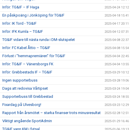
Inför: TG&IF – IF Haga
2025-04-24 12:12
En påskpoäng i Jönköping för TG&IF
2025-04-18 15:41
Inför: IK Tord - TG&IF
2025-04-17 20:11
Inför: IFK Kumla – TG&IF
2025-04-12 07:31
TG&IF vidare till nästa runda i DM-slutspelet
2025-04-08 22:37
Inför: FC Kabel Åttio – TG&IF
2025-04-08 15:54
Förlust i ”hemmapremiären” för TG&IF
2025-04-04 22:45
Inför: TG&IF – Vänersborgs FK
2025-04-04 13:55
Inför: Grebbestads IF – TG&IF
2025-03-29 10:12
Ingen supporterbuss
2025-03-28 19:06
Dags att redovisa Vårtipset
2025-03-24 19:04
Supporterbuss till Grebbestad
2025-03-24 18:55
Fixardag på Ulvesborg!
2025-03-23 12:29
Rapport från årsmötet – starka finanser trots minusresultat
2025-02-28 12:51
Viktigt angående SportAdmin
2025-01-29 16:46
TG&IF vann KM i futsal
2025-01-06 19:13