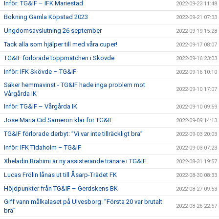
Inför: TG&IF – IFK Mariestad
2022-09-23 11:48
Bokning Gamla Köpstad 2023
2022-09-21 07:33
Ungdomsavslutning 26 september
2022-09-19 15:28
Tack alla som hjälper till med våra cuper!
2022-09-17 08:07
TG&IF förlorade toppmatchen i Skövde
2022-09-16 23:03
Inför: IFK Skövde – TG&IF
2022-09-16 10:10
Säker hemmavinst - TG&IF hade inga problem mot
2022-09-10 17:07
Vårgårda IK
Inför: TG&IF – Vårgårda IK
2022-09-10 09:59
Jose Maria Cid Sameron klar för TG&IF
2022-09-09 14:13
TG&IF förlorade derbyt: ”Vi var inte tillräckligt bra”
2022-09-03 20:03
Inför: IFK Tidaholm – TG&IF
2022-09-03 07:23
Xheladin Brahimi är ny assisterande tränare i TG&IF
2022-08-31 19:57
Lucas Frölin lånas ut till Åsarp-Trädet FK
2022-08-30 08:33
Höjdpunkter från TG&IF – Gerdskens BK
2022-08-27 09:53
Giff vann målkalaset på Ulvesborg: ”Första 20 var brutalt
2022-08-26 22:57
bra”