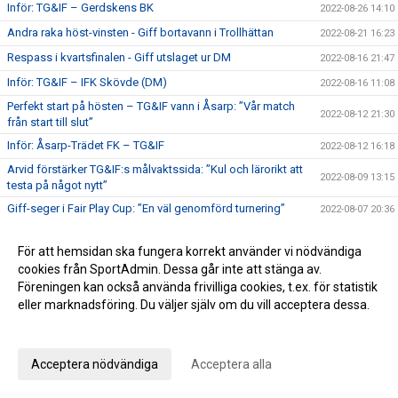
Inför: TG&IF – Gerdskens BK
2022-08-26 14:10
Andra raka höst-vinsten - Giff bortavann i Trollhättan
2022-08-21 16:23
Respass i kvartsfinalen - Giff utslaget ur DM
2022-08-16 21:47
Inför: TG&IF – IFK Skövde (DM)
2022-08-16 11:08
Perfekt start på hösten – TG&IF vann i Åsarp: ”Vår match
2022-08-12 21:30
från start till slut”
Inför: Åsarp-Trädet FK – TG&IF
2022-08-12 16:18
Arvid förstärker TG&IF:s målvaktssida: ”Kul och lärorikt att
2022-08-09 13:15
testa på något nytt”
Giff-seger i Fair Play Cup: ”En väl genomförd turnering”
2022-08-07 20:36
”En bra match mot ett bra motstånd” – Men TG&IF föll i
2022-08-02 22:30
träningsmatchen i Jönköping
För att hemsidan ska fungera korrekt använder vi nödvändiga
cookies från SportAdmin. Dessa går inte att stänga av.
Träningsmatch och Fair Play Cup innan höstpremiären
2022-07-22 11:23
Föreningen kan också använda frivilliga cookies, t.ex. för statistik
Vinnare i vårtipset
2022-07-07 21:13
eller marknadsföring. Du väljer själv om du vill acceptera dessa.
Kepsar o hattar
2022-07-06 08:45
Anpassa dina val
Bra insats igen – men ”bara” en Giff-poäng mot Alingsås IF
2022-07-02 19:17
Acceptera nödvändiga
Acceptera alla
Inför: TG&IF – Alingsås IF
2022-07-01 11:22
Höjdpunkter från TG&IF - Skoftebyns IF
2022-06-30 20:09