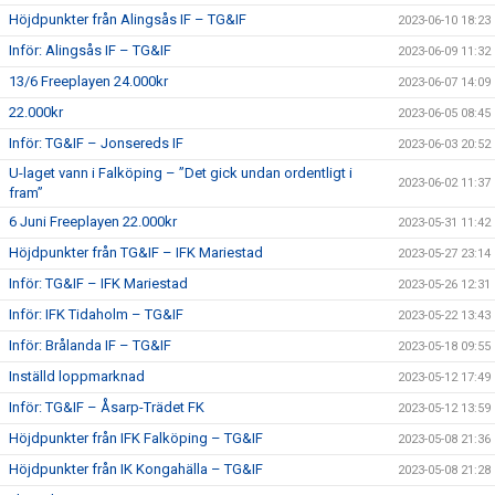
Höjdpunkter från Alingsås IF – TG&IF
2023-06-10 18:23
Inför: Alingsås IF – TG&IF
2023-06-09 11:32
13/6 Freeplayen 24.000kr
2023-06-07 14:09
22.000kr
2023-06-05 08:45
Inför: TG&IF – Jonsereds IF
2023-06-03 20:52
U-laget vann i Falköping – ”Det gick undan ordentligt i
2023-06-02 11:37
fram”
6 Juni Freeplayen 22.000kr
2023-05-31 11:42
Höjdpunkter från TG&IF – IFK Mariestad
2023-05-27 23:14
Inför: TG&IF – IFK Mariestad
2023-05-26 12:31
Inför: IFK Tidaholm – TG&IF
2023-05-22 13:43
Inför: Brålanda IF – TG&IF
2023-05-18 09:55
Inställd loppmarknad
2023-05-12 17:49
Inför: TG&IF – Åsarp-Trädet FK
2023-05-12 13:59
Höjdpunkter från IFK Falköping – TG&IF
2023-05-08 21:36
Höjdpunkter från IK Kongahälla – TG&IF
2023-05-08 21:28