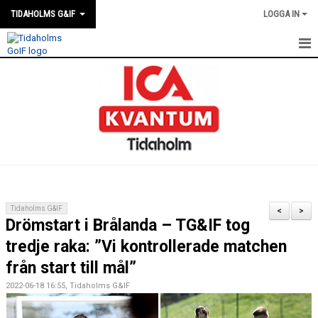
TIDAHOLMS G&IF
LOGGA IN
HEM
FÖRENINGSKALENDERN
NYHETER
KLUBBSTUGAN
KONTAKT
Tidaholms G&IF
<
>
Drömstart i Brålanda – TG&IF tog
FÖRENINGEN
tredje raka: ”Vi kontrollerade matchen
SOUVENIRER
från start till mål”
2022-06-18 16:55, Tidaholms G&IF
GAMLA GIFFS TORSDAGSTRÄFFAR
MATCHER