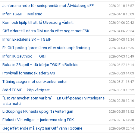
Juniorerna redo för seriepremiär mot Åtvidabergs FF
2026-04-10 16:57
Inför: TG&IF – Mellerud
2026-04-10 13:09
Kom och hjälp till att få Ulvesborg vårfint!
2026-04-06 20:42
Giff vidare till nästa DM-runda efter seger mot ESK
2026-04-06 20:34
Inför: Ekedalens SK – TG&IF
2026-04-05 15:34
En Giff-poäng i premiären efter stark upphämtning
2026-04-03 18:35
Inför: IK Gauthiod – TG&IF
2026-04-03 10:49
Boka in 28 april – då börjar TG&IF:s Bollekis
2026-03-27 16:14
Provkväll föreningskläder 24/3
2026-03-23 14:03
Träningsseger mot seriekonkurrenten
2026-03-21 16:47
Stöd TG&IF – köp vårtipset!
2026-03-13 15:22
”Det var mycket som var bra” – En Giff-poäng i Vinterligans
2026-02-28 19:16
sista match
Lidköpings FK nästa uppgift i Vinterligan
2026-02-25 18:52
Förlust i Vinterligan – juniorerna slog ESK
2026-02-16 14:38
Gegerfelt ende målskytt när Giff vann i Götene
2026-02-08 20:14