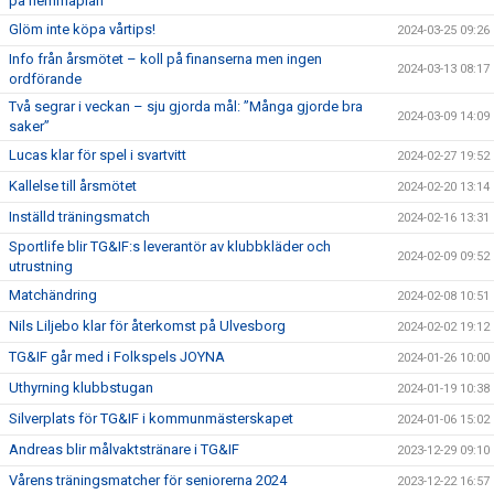
på hemmaplan
Glöm inte köpa vårtips!
2024-03-25 09:26
Info från årsmötet – koll på finanserna men ingen
2024-03-13 08:17
ordförande
Två segrar i veckan – sju gjorda mål: ”Många gjorde bra
2024-03-09 14:09
saker”
Lucas klar för spel i svartvitt
2024-02-27 19:52
Kallelse till årsmötet
2024-02-20 13:14
Inställd träningsmatch
2024-02-16 13:31
Sportlife blir TG&IF:s leverantör av klubbkläder och
2024-02-09 09:52
utrustning
Matchändring
2024-02-08 10:51
Nils Liljebo klar för återkomst på Ulvesborg
2024-02-02 19:12
TG&IF går med i Folkspels JOYNA
2024-01-26 10:00
Uthyrning klubbstugan
2024-01-19 10:38
Silverplats för TG&IF i kommunmästerskapet
2024-01-06 15:02
Andreas blir målvaktstränare i TG&IF
2023-12-29 09:10
Vårens träningsmatcher för seniorerna 2024
2023-12-22 16:57