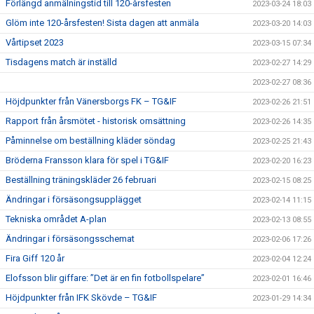
Förlängd anmälningstid till 120-årsfesten
2023-03-24 18:03
Glöm inte 120-årsfesten! Sista dagen att anmäla
2023-03-20 14:03
Vårtipset 2023
2023-03-15 07:34
Tisdagens match är inställd
2023-02-27 14:29
2023-02-27 08:36
Höjdpunkter från Vänersborgs FK – TG&IF
2023-02-26 21:51
Rapport från årsmötet - historisk omsättning
2023-02-26 14:35
Påminnelse om beställning kläder söndag
2023-02-25 21:43
Bröderna Fransson klara för spel i TG&IF
2023-02-20 16:23
Beställning träningskläder 26 februari
2023-02-15 08:25
Ändringar i försäsongsupplägget
2023-02-14 11:15
Tekniska området A-plan
2023-02-13 08:55
Ändringar i försäsongsschemat
2023-02-06 17:26
Fira Giff 120 år
2023-02-04 12:24
Elofsson blir giffare: ”Det är en fin fotbollspelare”
2023-02-01 16:46
Höjdpunkter från IFK Skövde – TG&IF
2023-01-29 14:34