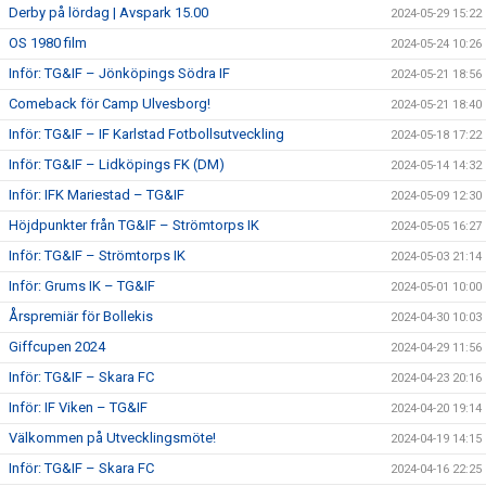
Derby på lördag | Avspark 15.00
2024-05-29 15:22
OS 1980 film
2024-05-24 10:26
Inför: TG&IF – Jönköpings Södra IF
2024-05-21 18:56
Comeback för Camp Ulvesborg!
2024-05-21 18:40
Inför: TG&IF – IF Karlstad Fotbollsutveckling
2024-05-18 17:22
Inför: TG&IF – Lidköpings FK (DM)
2024-05-14 14:32
Inför: IFK Mariestad – TG&IF
2024-05-09 12:30
Höjdpunkter från TG&IF – Strömtorps IK
2024-05-05 16:27
Inför: TG&IF – Strömtorps IK
2024-05-03 21:14
Inför: Grums IK – TG&IF
2024-05-01 10:00
Årspremiär för Bollekis
2024-04-30 10:03
Giffcupen 2024
2024-04-29 11:56
Inför: TG&IF – Skara FC
2024-04-23 20:16
Inför: IF Viken – TG&IF
2024-04-20 19:14
Välkommen på Utvecklingsmöte!
2024-04-19 14:15
Inför: TG&IF – Skara FC
2024-04-16 22:25