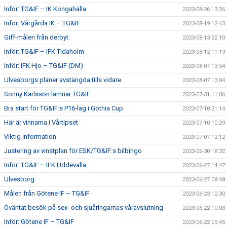
Inför: TG&IF – IK Kongahälla
2023-08-26 13:26
Inför: Vårgårda IK – TG&IF
2023-08-19 12:43
Giff-målen från derbyt
2023-08-13 22:10
Inför: TG&IF – IFK Tidaholm
2023-08-12 11:19
Inför: IFK Hjo – TG&IF (DM)
2023-08-07 13:54
Ulvesborgs planer avstängda tills vidare
2023-08-07 13:04
Sonny Karlsson lämnar TG&IF
2023-07-31 11:06
Bra start för TG&IF:s P16-lag i Gothia Cup
2023-07-18 21:14
Här är vinnarna i Vårtipset
2023-07-10 10:29
Viktig information
2023-07-07 12:12
Justering av vinstplan för ESK/TG&IF:s bilbingo
2023-06-30 18:32
Inför: TG&IF – IFK Uddevalla
2023-06-27 14:47
Ulvesborg
2023-06-27 08:48
Målen från Götene IF – TG&IF
2023-06-23 12:30
Oväntat besök på sex- och sjuåringarnas våravslutning
2023-06-22 10:03
Inför: Götene IF – TG&IF
2023-06-22 09:45