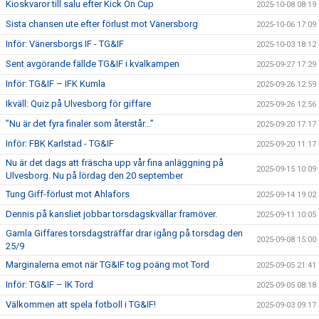
Kioskvaror till salu efter Kick On Cup
2025-10-08 08:19
Sista chansen ute efter förlust mot Vänersborg
2025-10-06 17:09
Inför: Vänersborgs IF - TG&IF
2025-10-03 18:12
Sent avgörande fällde TG&IF i kvalkampen
2025-09-27 17:29
Inför: TG&IF – IFK Kumla
2025-09-26 12:59
Ikväll: Quiz på Ulvesborg för giffare
2025-09-26 12:56
”Nu är det fyra finaler som återstår...”
2025-09-20 17:17
Inför: FBK Karlstad - TG&IF
2025-09-20 11:17
Nu är det dags att fräscha upp vår fina anläggning på
2025-09-15 10:09
Ulvesborg. Nu på lördag den 20 september
Tung Giff-förlust mot Ahlafors
2025-09-14 19:02
Dennis på kansliet jobbar torsdagskvällar framöver.
2025-09-11 10:05
Gamla Giffares torsdagsträffar drar igång på torsdag den
2025-09-08 15:00
25/9
Marginalerna emot när TG&IF tog poäng mot Tord
2025-09-05 21:41
Inför: TG&IF – IK Tord
2025-09-05 08:18
Välkommen att spela fotboll i TG&IF!
2025-09-03 09:17