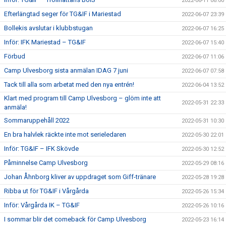
2022-06-11 08:00
Efterlängtad seger för TG&IF i Mariestad
2022-06-07 23:39
Bollekis avslutar i klubbstugan
2022-06-07 16:25
Inför: IFK Mariestad – TG&IF
2022-06-07 15:40
Förbud
2022-06-07 11:06
Camp Ulvesborg sista anmälan IDAG 7 juni
2022-06-07 07:58
Tack till alla som arbetat med den nya entrén!
2022-06-04 13:52
Klart med program till Camp Ulvesborg – glöm inte att
2022-05-31 22:33
anmäla!
Sommaruppehåll 2022
2022-05-31 10:30
En bra halvlek räckte inte mot serieledaren
2022-05-30 22:01
Inför: TG&IF – IFK Skövde
2022-05-30 12:52
Påminnelse Camp Ulvesborg
2022-05-29 08:16
Johan Åhnborg kliver av uppdraget som Giff-tränare
2022-05-28 19:28
Ribba ut för TG&IF i Vårgårda
2022-05-26 15:34
Inför: Vårgårda IK – TG&IF
2022-05-26 10:16
I sommar blir det comeback för Camp Ulvesborg
2022-05-23 16:14