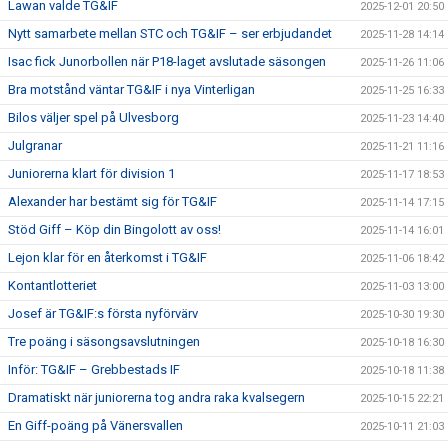
Lawan valde TG&IF
2025-12-01 20:50
Nytt samarbete mellan STC och TG&IF – ser erbjudandet
2025-11-28 14:14
Isac fick Junorbollen när P18-laget avslutade säsongen
2025-11-26 11:06
Bra motstånd väntar TG&IF i nya Vinterligan
2025-11-25 16:33
Bilos väljer spel på Ulvesborg
2025-11-23 14:40
Julgranar
2025-11-21 11:16
Juniorerna klart för division 1
2025-11-17 18:53
Alexander har bestämt sig för TG&IF
2025-11-14 17:15
Stöd Giff – Köp din Bingolott av oss!
2025-11-14 16:01
Lejon klar för en återkomst i TG&IF
2025-11-06 18:42
Kontantlotteriet
2025-11-03 13:00
Josef är TG&IF:s första nyförvärv
2025-10-30 19:30
Tre poäng i säsongsavslutningen
2025-10-18 16:30
Inför: TG&IF – Grebbestads IF
2025-10-18 11:38
Dramatiskt när juniorerna tog andra raka kvalsegern
2025-10-15 22:21
En Giff-poäng på Vänersvallen
2025-10-11 21:03