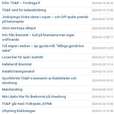
Inför: TG&IF – Forshaga IF
2024-04-14 09:26
TG&IF värd för ledarutbildning
2024-04-13 12:30
Jönköpings Södra väntar i cupen – och Giff spelar premiär
2024-04-07 14:59
på hemmaplan
Glöm inte köpa vårtips!
2024-03-25 09:26
Info från årsmötet – koll på finanserna men ingen
2024-03-13 08:17
ordförande
Två segrar i veckan – sju gjorda mål: ”Många gjorde bra
2024-03-09 14:09
saker”
Lucas klar för spel i svartvitt
2024-02-27 19:52
Kallelse till årsmötet
2024-02-20 13:14
Inställd träningsmatch
2024-02-16 13:31
Sportlife blir TG&IF:s leverantör av klubbkläder och
2024-02-09 09:52
utrustning
Matchändring
2024-02-08 10:51
Nils Liljebo klar för återkomst på Ulvesborg
2024-02-02 19:12
TG&IF går med i Folkspels JOYNA
2024-01-26 10:00
Uthyrning klubbstugan
2024-01-19 10:38