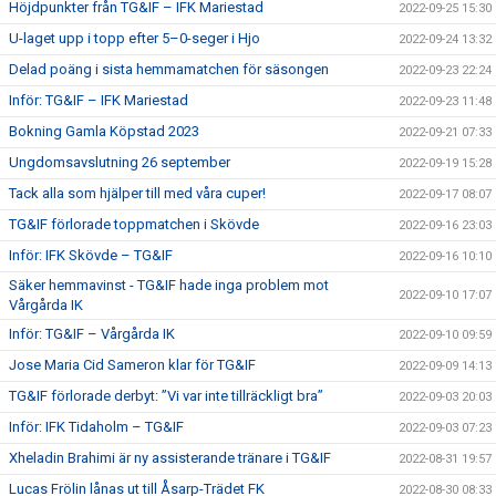
Höjdpunkter från TG&IF – IFK Mariestad
2022-09-25 15:30
U-laget upp i topp efter 5–0-seger i Hjo
2022-09-24 13:32
Delad poäng i sista hemmamatchen för säsongen
2022-09-23 22:24
Inför: TG&IF – IFK Mariestad
2022-09-23 11:48
Bokning Gamla Köpstad 2023
2022-09-21 07:33
Ungdomsavslutning 26 september
2022-09-19 15:28
Tack alla som hjälper till med våra cuper!
2022-09-17 08:07
TG&IF förlorade toppmatchen i Skövde
2022-09-16 23:03
Inför: IFK Skövde – TG&IF
2022-09-16 10:10
Säker hemmavinst - TG&IF hade inga problem mot
2022-09-10 17:07
Vårgårda IK
Inför: TG&IF – Vårgårda IK
2022-09-10 09:59
Jose Maria Cid Sameron klar för TG&IF
2022-09-09 14:13
TG&IF förlorade derbyt: ”Vi var inte tillräckligt bra”
2022-09-03 20:03
Inför: IFK Tidaholm – TG&IF
2022-09-03 07:23
Xheladin Brahimi är ny assisterande tränare i TG&IF
2022-08-31 19:57
Lucas Frölin lånas ut till Åsarp-Trädet FK
2022-08-30 08:33