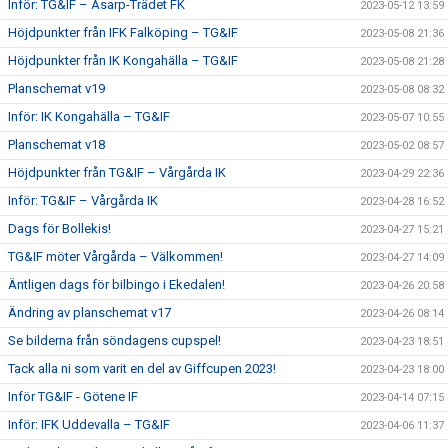
Inför: TG&IF – Åsarp-Trädet FK
2023-05-12 13:59
Höjdpunkter från IFK Falköping – TG&IF
2023-05-08 21:36
Höjdpunkter från IK Kongahälla – TG&IF
2023-05-08 21:28
Planschemat v19
2023-05-08 08:32
Inför: IK Kongahälla – TG&IF
2023-05-07 10:55
Planschemat v18
2023-05-02 08:57
Höjdpunkter från TG&IF – Vårgårda IK
2023-04-29 22:36
Inför: TG&IF – Vårgårda IK
2023-04-28 16:52
Dags för Bollekis!
2023-04-27 15:21
TG&IF möter Vårgårda – Välkommen!
2023-04-27 14:09
Äntligen dags för bilbingo i Ekedalen!
2023-04-26 20:58
Ändring av planschemat v17
2023-04-26 08:14
Se bilderna från söndagens cupspel!
2023-04-23 18:51
Tack alla ni som varit en del av Giffcupen 2023!
2023-04-23 18:00
Inför TG&IF - Götene IF
2023-04-14 07:15
Inför: IFK Uddevalla – TG&IF
2023-04-06 11:37