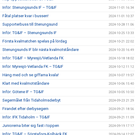
Inför: Stenungsunds IF – TG&IF
2024-11-01 16:34
Fåtal platser kvar i bussen!
2024-11-01 10:37
Supporterbuss till Stenungsund
2024-10-28 11:06
Inför: TG&IF – Stenungsunds IF
2024-10-25 13:33
Första kvalmatchen spelas på lördag
2024-10-21 22:02
Stenungsunds IF blir nästa kvalmotståndare
2024-10-20 16:49
Inför: TG&IF – Myresjö/Vetlanda FK
2024-10-18 18:02
Inför: Myresjö-Vetlanda FK – TG&IF
2024-10-12 11:12
Häng med och se giffarna kvala!
2024-10-07 19:57
Klart med kvalmotståndare
2024-10-06 15:40
Inför: Götene IF – TG&IF
2024-10-05 10:50
Segermålet från Tidaholmsderbyt
2024-09-23 21:29
Firandet efter derbysegern
2024-09-21 18:56
Inför: IFK Tidaholm – TG&IF
2024-09-21 11:09
Juniorerna biter sig fast i toppen
2024-09-19 17:17
Inför: TG&IF – Sörstafors-Kolbäck FK
2024-09-14 12:07