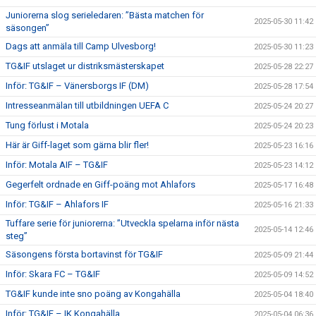
Juniorerna slog serieledaren: ”Bästa matchen för
2025-05-30 11:42
säsongen”
Dags att anmäla till Camp Ulvesborg!
2025-05-30 11:23
TG&IF utslaget ur distriksmästerskapet
2025-05-28 22:27
Inför: TG&IF – Vänersborgs IF (DM)
2025-05-28 17:54
Intresseanmälan till utbildningen UEFA C
2025-05-24 20:27
Tung förlust i Motala
2025-05-24 20:23
Här är Giff-laget som gärna blir fler!
2025-05-23 16:16
Inför: Motala AIF – TG&IF
2025-05-23 14:12
Gegerfelt ordnade en Giff-poäng mot Ahlafors
2025-05-17 16:48
Inför: TG&IF – Ahlafors IF
2025-05-16 21:33
Tuffare serie för juniorerna: ”Utveckla spelarna inför nästa
2025-05-14 12:46
steg”
Säsongens första bortavinst för TG&IF
2025-05-09 21:44
Inför: Skara FC – TG&IF
2025-05-09 14:52
TG&IF kunde inte sno poäng av Kongahälla
2025-05-04 18:40
Inför: TG&IF – IK Kongahälla
2025-05-04 06:36