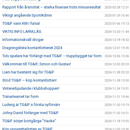
Rapport från årsmötet – starka finanser trots minusresultat
2025-02-28 12:51
Viktigt angående SportAdmin
2025-01-29 16:46
TG&IF vann KM i futsal
2025-01-06 19:13
VIKTIG INFO LARM,LÄS.
2024-12-20 11:44
Informationskväll droger
2024-12-18 18:32
Dragningslista kontantlotteriet 2024
2024-12-07 19:35
Tolv spelare har förlängt med TG&IF – truppbygget tar form
2024-12-06 15:06
Välkommen till TG&IF, Simon och Gustav!
2024-12-03 20:03
Liam har bestämt sig för TG&IF
2024-11-28 20:22
Stöd TG&IF – köp kontantlotten!
2024-11-28 13:50
Vintererbjudande i klubbshoppen!
2024-11-24 19:01
Tränarteamet tar form
2024-11-21 19:46
Ludwig är TG&IF:s första nyförvärv
2024-11-20 19:19
Johny David förlänger med TG&IF
2024-11-20 14:51
TG&IF sörjer bortgånge ”Hacke”
2024-11-18 19:55
Köp uppesittarlotten av TG&IF
2024-11-05 13:30