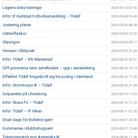
Lagens sista träningar
2024-09-10 07:56
Inför: IF Karlstad Fotbollsutveckling – TG&IF
2024-09-08 09:48
Justering planer
2024-09-06 08:28
Vattenflaskor
2024-09-04 10:55
Glasögon
2024-09-04 08:17
Vinnare i Vårtipset
2024-09-03 21:34
Inför: TG&IF – IFK Mariestad
2024-08-29 20:51
Giff-juniorerna vann seriefinalen – upp i serieledning
2024-08-29 19:13
Effektivt TG&IF krigade till sig tre poäng i Värmland
2024-08-24 17:25
Inför: Strömtorps IK – TG&IF
2024-08-23 21:48
Solpaneler på Ulvesborg
2024-08-19 11:09
Inför: Skara FC – TG&IF
2024-08-16 11:52
Inför: TG&IF – IF Viken
2024-08-11 07:30
Snart dags för Bollekis igen!
2024-08-07 20:00
Sommarrea i klubbshoppen!
2024-08-07 13:48
Träningsmatch mot Assyriska IK
2024-08-04 11:38