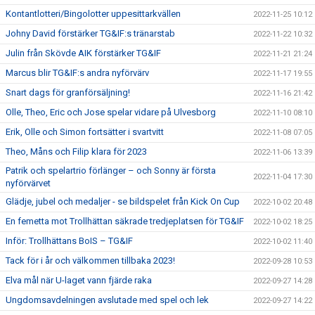
Kontantlotteri/Bingolotter uppesittarkvällen
2022-11-25 10:12
Johny David förstärker TG&IF:s tränarstab
2022-11-22 10:32
Julin från Skövde AIK förstärker TG&IF
2022-11-21 21:24
Marcus blir TG&IF:s andra nyförvärv
2022-11-17 19:55
Snart dags för granförsäljning!
2022-11-16 21:42
Olle, Theo, Eric och Jose spelar vidare på Ulvesborg
2022-11-10 08:10
Erik, Olle och Simon fortsätter i svartvitt
2022-11-08 07:05
Theo, Måns och Filip klara för 2023
2022-11-06 13:39
Patrik och spelartrio förlänger – och Sonny är första
2022-11-04 17:30
nyförvärvet
Glädje, jubel och medaljer - se bildspelet från Kick On Cup
2022-10-02 20:48
En femetta mot Trollhättan säkrade tredjeplatsen för TG&IF
2022-10-02 18:25
Inför: Trollhättans BoIS – TG&IF
2022-10-02 11:40
Tack för i år och välkommen tillbaka 2023!
2022-09-28 10:53
Elva mål när U-laget vann fjärde raka
2022-09-27 14:28
Ungdomsavdelningen avslutade med spel och lek
2022-09-27 14:22