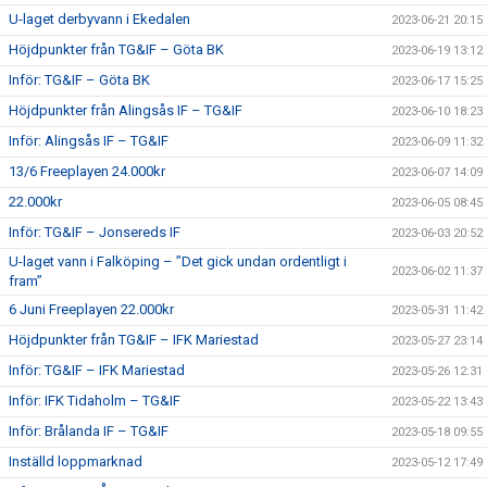
U-laget derbyvann i Ekedalen
2023-06-21 20:15
Höjdpunkter från TG&IF – Göta BK
2023-06-19 13:12
Inför: TG&IF – Göta BK
2023-06-17 15:25
Höjdpunkter från Alingsås IF – TG&IF
2023-06-10 18:23
Inför: Alingsås IF – TG&IF
2023-06-09 11:32
13/6 Freeplayen 24.000kr
2023-06-07 14:09
22.000kr
2023-06-05 08:45
Inför: TG&IF – Jonsereds IF
2023-06-03 20:52
U-laget vann i Falköping – ”Det gick undan ordentligt i
2023-06-02 11:37
fram”
6 Juni Freeplayen 22.000kr
2023-05-31 11:42
Höjdpunkter från TG&IF – IFK Mariestad
2023-05-27 23:14
Inför: TG&IF – IFK Mariestad
2023-05-26 12:31
Inför: IFK Tidaholm – TG&IF
2023-05-22 13:43
Inför: Brålanda IF – TG&IF
2023-05-18 09:55
Inställd loppmarknad
2023-05-12 17:49