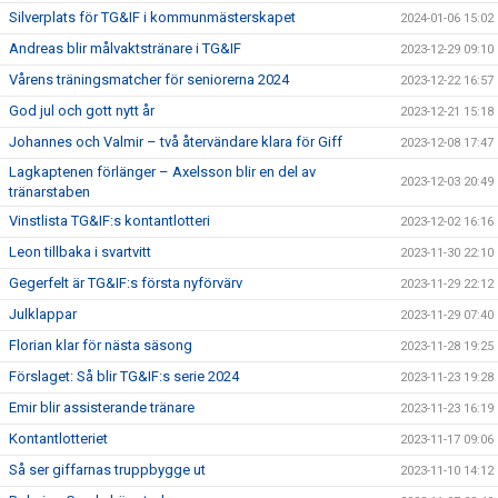
Silverplats för TG&IF i kommunmästerskapet
2024-01-06 15:02
Andreas blir målvaktstränare i TG&IF
2023-12-29 09:10
Vårens träningsmatcher för seniorerna 2024
2023-12-22 16:57
God jul och gott nytt år
2023-12-21 15:18
Johannes och Valmir – två återvändare klara för Giff
2023-12-08 17:47
Lagkaptenen förlänger – Axelsson blir en del av
2023-12-03 20:49
tränarstaben
Vinstlista TG&IF:s kontantlotteri
2023-12-02 16:16
Leon tillbaka i svartvitt
2023-11-30 22:10
Gegerfelt är TG&IF:s första nyförvärv
2023-11-29 22:12
Julklappar
2023-11-29 07:40
Florian klar för nästa säsong
2023-11-28 19:25
Förslaget: Så blir TG&IF:s serie 2024
2023-11-23 19:28
Emir blir assisterande tränare
2023-11-23 16:19
Kontantlotteriet
2023-11-17 09:06
Så ser giffarnas truppbygge ut
2023-11-10 14:12