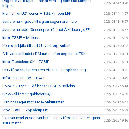
Dags för Giffcupen – här är våra lag som ska kämpa i
2026-04-14 18:20
helgen
Premiär för U21-serien – TG&IF möter LFK
2026-04-14 11:07
Juniorerna krigade till sig en seger i premiären
2026-04-11 18:07
Juniorerna redo för seriepremiär mot Åtvidabergs FF
2026-04-10 16:57
Inför: TG&IF – Mellerud
2026-04-10 13:09
Kom och hjälp till att få Ulvesborg vårfint!
2026-04-06 20:42
Giff vidare till nästa DM-runda efter seger mot ESK
2026-04-06 20:34
Inför: Ekedalens SK – TG&IF
2026-04-05 15:34
En Giff-poäng i premiären efter stark upphämtning
2026-04-03 18:35
Inför: IK Gauthiod – TG&IF
2026-04-03 10:49
Boka in 28 april – då börjar TG&IF:s Bollekis
2026-03-27 16:14
Provkväll föreningskläder 24/3
2026-03-23 14:03
Träningsseger mot seriekonkurrenten
2026-03-21 16:47
Stöd TG&IF – köp vårtipset!
2026-03-13 15:22
”Det var mycket som var bra” – En Giff-poäng i Vinterligans
2026-02-28 19:16
sista match