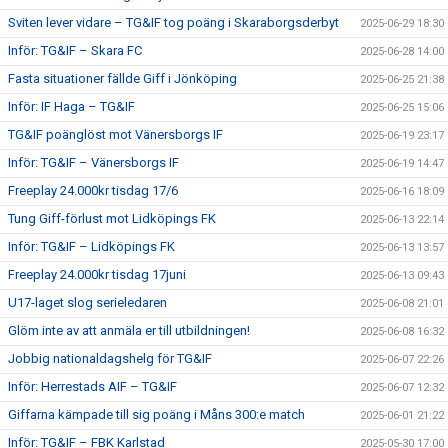
Sviten lever vidare – TG&IF tog poäng i Skaraborgsderbyt
2025-06-29 18:30
Inför: TG&IF – Skara FC
2025-06-28 14:00
Fasta situationer fällde Giff i Jönköping
2025-06-25 21:38
Inför: IF Haga – TG&IF
2025-06-25 15:06
TG&IF poänglöst mot Vänersborgs IF
2025-06-19 23:17
Inför: TG&IF – Vänersborgs IF
2025-06-19 14:47
Freeplay 24.000kr tisdag 17/6
2025-06-16 18:09
Tung Giff-förlust mot Lidköpings FK
2025-06-13 22:14
Inför: TG&IF – Lidköpings FK
2025-06-13 13:57
Freeplay 24.000kr tisdag 17juni
2025-06-13 09:43
U17-laget slog serieledaren
2025-06-08 21:01
Glöm inte av att anmäla er till utbildningen!
2025-06-08 16:32
Jobbig nationaldagshelg för TG&IF
2025-06-07 22:26
Inför: Herrestads AIF – TG&IF
2025-06-07 12:32
Giffarna kämpade till sig poäng i Måns 300:e match
2025-06-01 21:22
Inför: TG&IF – FBK Karlstad
2025-05-30 17:00