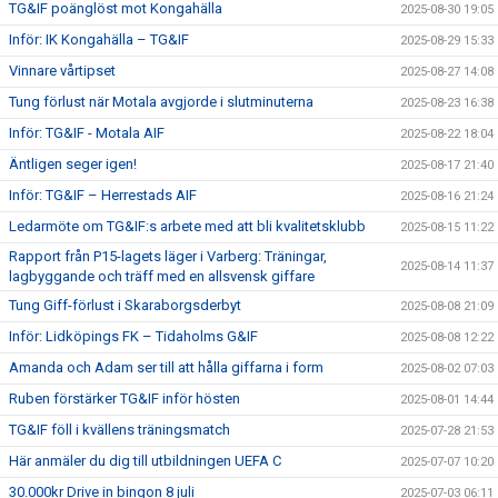
TG&IF poänglöst mot Kongahälla
2025-08-30 19:05
Inför: IK Kongahälla – TG&IF
2025-08-29 15:33
Vinnare vårtipset
2025-08-27 14:08
Tung förlust när Motala avgjorde i slutminuterna
2025-08-23 16:38
Inför: TG&IF - Motala AIF
2025-08-22 18:04
Äntligen seger igen!
2025-08-17 21:40
Inför: TG&IF – Herrestads AIF
2025-08-16 21:24
Ledarmöte om TG&IF:s arbete med att bli kvalitetsklubb
2025-08-15 11:22
Rapport från P15-lagets läger i Varberg: Träningar,
2025-08-14 11:37
lagbyggande och träff med en allsvensk giffare
Tung Giff-förlust i Skaraborgsderbyt
2025-08-08 21:09
Inför: Lidköpings FK – Tidaholms G&IF
2025-08-08 12:22
Amanda och Adam ser till att hålla giffarna i form
2025-08-02 07:03
Ruben förstärker TG&IF inför hösten
2025-08-01 14:44
TG&IF föll i kvällens träningsmatch
2025-07-28 21:53
Här anmäler du dig till utbildningen UEFA C
2025-07-07 10:20
30.000kr Drive in bingon 8 juli
2025-07-03 06:11