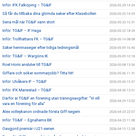
Inför: IFK Falköping – TG&IF
2026-05-29 14:24
Så får du tillbaka dina glömda saker efter Klassbollen
2026-05-25 14:59
Sena mål när TG&IF vann stort
2026-05-23 15:31
Inför: TG&IF – IF Haga
2026-05-22 18:24
Inför: Trollhättans FK – TG&IF
2026-05-14 08:08
Säker hemmaseger efter tidiga ledningsmål
2026-05-09 16:40
Inför: TG&IF – Wargöns IK
2026-05-09 10:18
Roel Homi ansluter till TG&IF
2026-05-08 13:56
Giffare och söker sommarjobb? Titta hit!
2026-05-06 11:31
Inför: Ulvåkers IF – TG&IF
2026-05-04 15:47
Inför: IFK Mariestad – TG&IF
2026-04-30 13:51
Därför är TG&IF en förening utan träningsavgifter: ”Vi vill
2026-04-29 13:02
vara en förening för alla”
Alex volleykanon ordnade första Giff-segern
2026-04-23 22:07
Inför: TG&IF – Egnahems BK
2026-04-23 11:08
Oavgjord premiär i U21-serien
2026-04-15 12:58