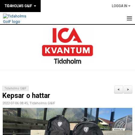
TIDAHOLMS G&IF
LOGGA IN
HEM
FÖRENINGSKALENDERN
NYHETER
KLUBBSTUGAN
KONTAKT
Tidaholms G&IF
<
>
Kepsar o hattar
FÖRENINGEN
2022-07-06 08:45, Tidaholms G&IF
SOUVENIRER
GAMLA GIFFS TORSDAGSTRÄFFAR
MATCHER