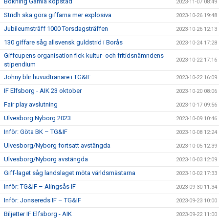
Bokning Gamla köpstad
2023-11-07 08:49
Stridh ska göra giffarna mer explosiva
2023-10-26 19:48
Jubileumsträff 1000 Torsdagsträffen
2023-10-26 12:13
130 giffare såg allsvensk guldstrid i Borås
2023-10-24 17:28
Giffcupens organisation fick kultur- och fritidsnämndens
2023-10-22 17:16
stipendium
Johny blir huvudtränare i TG&IF
2023-10-22 16:09
IF Elfsborg - AIK 23 oktober
2023-10-20 08:06
Fair play avslutning
2023-10-17 09:56
Ulvesborg Nyborg 2023
2023-10-09 10:46
Inför: Göta BK – TG&IF
2023-10-08 12:24
Ulvesborg/Nyborg fortsatt avstängda
2023-10-05 12:39
Ulvesborg/Nyborg avstängda
2023-10-03 12:09
Giff-laget såg landslaget möta världsmästarna
2023-10-02 17:33
Inför: TG&IF – Alingsås IF
2023-09-30 11:34
Inför: Jonsereds IF – TG&IF
2023-09-23 10:00
Biljetter IF Elfsborg - AIK
2023-09-22 11:00