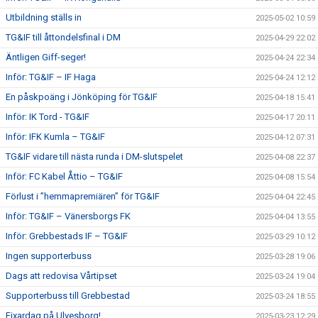
Utbildning ställs in
2025-05-02 10:59
TG&IF till åttondelsfinal i DM
2025-04-29 22:02
Äntligen Giff-seger!
2025-04-24 22:34
Inför: TG&IF – IF Haga
2025-04-24 12:12
En påskpoäng i Jönköping för TG&IF
2025-04-18 15:41
Inför: IK Tord - TG&IF
2025-04-17 20:11
Inför: IFK Kumla – TG&IF
2025-04-12 07:31
TG&IF vidare till nästa runda i DM-slutspelet
2025-04-08 22:37
Inför: FC Kabel Åttio – TG&IF
2025-04-08 15:54
Förlust i ”hemmapremiären” för TG&IF
2025-04-04 22:45
Inför: TG&IF – Vänersborgs FK
2025-04-04 13:55
Inför: Grebbestads IF – TG&IF
2025-03-29 10:12
Ingen supporterbuss
2025-03-28 19:06
Dags att redovisa Vårtipset
2025-03-24 19:04
Supporterbuss till Grebbestad
2025-03-24 18:55
Fixardag på Ulvesborg!
2025-03-23 12:29