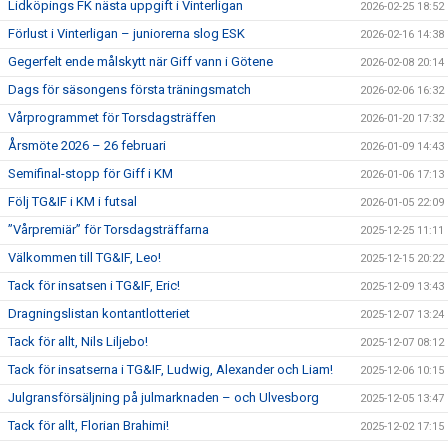
Lidköpings FK nästa uppgift i Vinterligan
2026-02-25 18:52
Förlust i Vinterligan – juniorerna slog ESK
2026-02-16 14:38
Gegerfelt ende målskytt när Giff vann i Götene
2026-02-08 20:14
Dags för säsongens första träningsmatch
2026-02-06 16:32
Vårprogrammet för Torsdagsträffen
2026-01-20 17:32
Årsmöte 2026 – 26 februari
2026-01-09 14:43
Semifinal-stopp för Giff i KM
2026-01-06 17:13
Följ TG&IF i KM i futsal
2026-01-05 22:09
”Vårpremiär” för Torsdagsträffarna
2025-12-25 11:11
Välkommen till TG&IF, Leo!
2025-12-15 20:22
Tack för insatsen i TG&IF, Eric!
2025-12-09 13:43
Dragningslistan kontantlotteriet
2025-12-07 13:24
Tack för allt, Nils Liljebo!
2025-12-07 08:12
Tack för insatserna i TG&IF, Ludwig, Alexander och Liam!
2025-12-06 10:15
Julgransförsäljning på julmarknaden – och Ulvesborg
2025-12-05 13:47
Tack för allt, Florian Brahimi!
2025-12-02 17:15