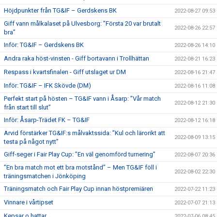
Höjdpunkter från TG&IF – Gerdskens BK
2022-08-27 09:53
Giff vann målkalaset på Ulvesborg: ”Första 20 var brutalt
2022-08-26 22:57
bra”
Inför: TG&IF – Gerdskens BK
2022-08-26 14:10
Andra raka höst-vinsten - Giff bortavann i Trollhättan
2022-08-21 16:23
Respass i kvartsfinalen - Giff utslaget ur DM
2022-08-16 21:47
Inför: TG&IF – IFK Skövde (DM)
2022-08-16 11:08
Perfekt start på hösten – TG&IF vann i Åsarp: ”Vår match
2022-08-12 21:30
från start till slut”
Inför: Åsarp-Trädet FK – TG&IF
2022-08-12 16:18
Arvid förstärker TG&IF:s målvaktssida: ”Kul och lärorikt att
2022-08-09 13:15
testa på något nytt”
Giff-seger i Fair Play Cup: ”En väl genomförd turnering”
2022-08-07 20:36
”En bra match mot ett bra motstånd” – Men TG&IF föll i
2022-08-02 22:30
träningsmatchen i Jönköping
Träningsmatch och Fair Play Cup innan höstpremiären
2022-07-22 11:23
Vinnare i vårtipset
2022-07-07 21:13
Kepsar o hattar
2022-07-06 08:45