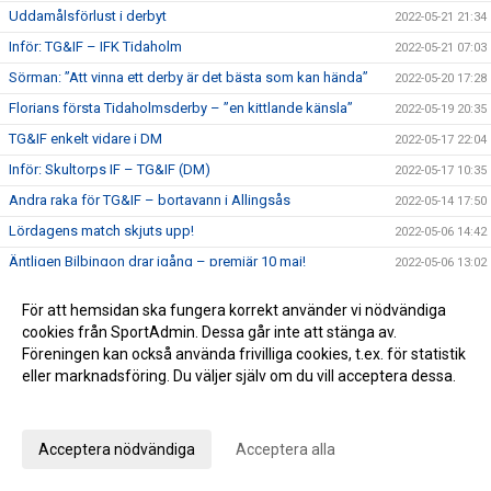
Uddamålsförlust i derbyt
2022-05-21 21:34
Inför: TG&IF – IFK Tidaholm
2022-05-21 07:03
Sörman: ”Att vinna ett derby är det bästa som kan hända”
2022-05-20 17:28
Florians första Tidaholmsderby – ”en kittlande känsla”
2022-05-19 20:35
TG&IF enkelt vidare i DM
2022-05-17 22:04
Inför: Skultorps IF – TG&IF (DM)
2022-05-17 10:35
Andra raka för TG&IF – bortavann i Allingsås
2022-05-14 17:50
Lördagens match skjuts upp!
2022-05-06 14:42
Äntligen Bilbingon drar igång – premiär 10 maj!
2022-05-06 13:02
Dubbla Giff-segrar i inledningen av U-lagsserien
2022-05-04 16:34
För att hemsidan ska fungera korrekt använder vi nödvändiga
Glädje och jubel - stort bildspel från Giffcupens avgörande
2022-05-01 21:34
cookies från SportAdmin. Dessa går inte att stänga av.
Full fart även andra helgen av Giffcupen - se bilderna här!
Föreningen kan också använda frivilliga cookies, t.ex. för statistik
2022-04-30 15:23
eller marknadsföring. Du väljer själv om du vill acceptera dessa.
Första matchen på Ulvesborg – årets första trepoängare
2022-04-29 21:44
Anpassa dina val
Inför: TG&IF – Åsarp-Trädet FK
2022-04-29 10:02
Hemmapremiär på riktigt – Åsarp-Trädet kommer till
Acceptera nödvändiga
Acceptera alla
2022-04-24 15:56
Ulvesborg