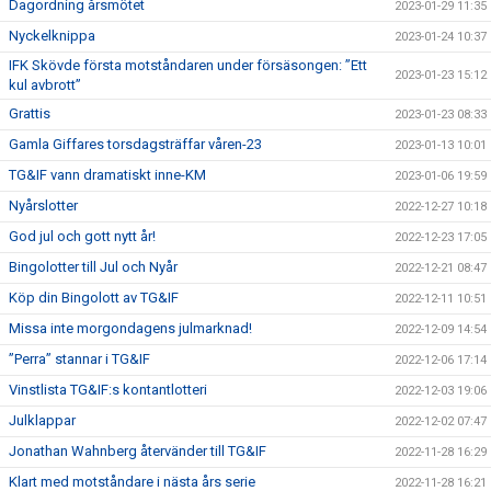
Dagordning årsmötet
2023-01-29 11:35
Nyckelknippa
2023-01-24 10:37
IFK Skövde första motståndaren under försäsongen: ”Ett
2023-01-23 15:12
kul avbrott”
Grattis
2023-01-23 08:33
Gamla Giffares torsdagsträffar våren-23
2023-01-13 10:01
TG&IF vann dramatiskt inne-KM
2023-01-06 19:59
Nyårslotter
2022-12-27 10:18
God jul och gott nytt år!
2022-12-23 17:05
Bingolotter till Jul och Nyår
2022-12-21 08:47
Köp din Bingolott av TG&IF
2022-12-11 10:51
Missa inte morgondagens julmarknad!
2022-12-09 14:54
”Perra” stannar i TG&IF
2022-12-06 17:14
Vinstlista TG&IF:s kontantlotteri
2022-12-03 19:06
Julklappar
2022-12-02 07:47
Jonathan Wahnberg återvänder till TG&IF
2022-11-28 16:29
Klart med motståndare i nästa års serie
2022-11-28 16:21