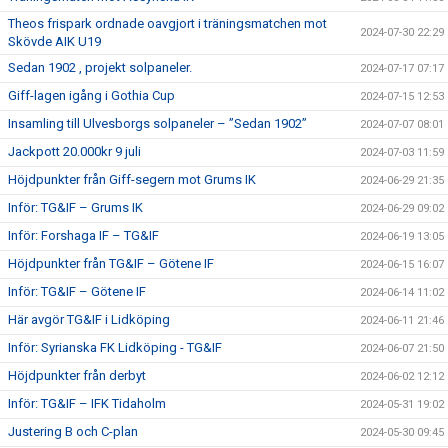
Theos frispark ordnade oavgjort i träningsmatchen mot
2024-07-30 22:29
Skövde AIK U19
Sedan 1902 , projekt solpaneler.
2024-07-17 07:17
Giff-lagen igång i Gothia Cup
2024-07-15 12:53
Insamling till Ulvesborgs solpaneler – ”Sedan 1902”
2024-07-07 08:01
Jackpott 20.000kr 9 juli
2024-07-03 11:59
Höjdpunkter från Giff-segern mot Grums IK
2024-06-29 21:35
Inför: TG&IF – Grums IK
2024-06-29 09:02
Inför: Forshaga IF – TG&IF
2024-06-19 13:05
Höjdpunkter från TG&IF – Götene IF
2024-06-15 16:07
Inför: TG&IF – Götene IF
2024-06-14 11:02
Här avgör TG&IF i Lidköping
2024-06-11 21:46
Inför: Syrianska FK Lidköping - TG&IF
2024-06-07 21:50
Höjdpunkter från derbyt
2024-06-02 12:12
Inför: TG&IF – IFK Tidaholm
2024-05-31 19:02
Justering B och C-plan
2024-05-30 09:45