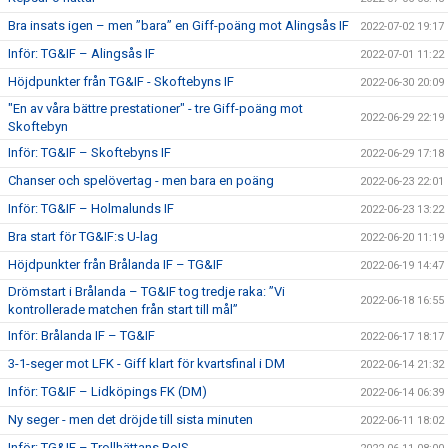
Bra insats igen – men ”bara” en Giff-poäng mot Alingsås IF
2022-07-02 19:17
Inför: TG&IF – Alingsås IF
2022-07-01 11:22
Höjdpunkter från TG&IF - Skoftebyns IF
2022-06-30 20:09
"En av våra bättre prestationer" - tre Giff-poäng mot
2022-06-29 22:19
Skoftebyn
Inför: TG&IF – Skoftebyns IF
2022-06-29 17:18
Chanser och spelövertag - men bara en poäng
2022-06-23 22:01
Inför: TG&IF – Holmalunds IF
2022-06-23 13:22
Bra start för TG&IF:s U-lag
2022-06-20 11:19
Höjdpunkter från Brålanda IF – TG&IF
2022-06-19 14:47
Drömstart i Brålanda – TG&IF tog tredje raka: ”Vi
2022-06-18 16:55
kontrollerade matchen från start till mål”
Inför: Brålanda IF – TG&IF
2022-06-17 18:17
3-1-seger mot LFK - Giff klart för kvartsfinal i DM
2022-06-14 21:32
Inför: TG&IF – Lidköpings FK (DM)
2022-06-14 06:39
Ny seger - men det dröjde till sista minuten
2022-06-11 18:02
Inför: TG&IF – Trollhättans BoIS