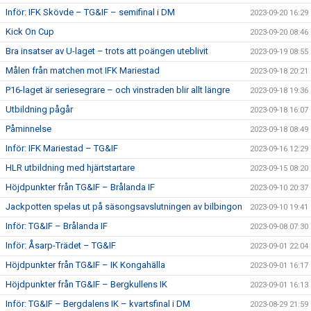
Inför: IFK Skövde – TG&IF – semifinal i DM
2023-09-20 16:29
Kick On Cup
2023-09-20 08:46
Bra insatser av U-laget – trots att poängen uteblivit
2023-09-19 08:55
Målen från matchen mot IFK Mariestad
2023-09-18 20:21
P16-laget är seriesegrare – och vinstraden blir allt längre
2023-09-18 19:36
Utbildning pågår
2023-09-18 16:07
Påminnelse
2023-09-18 08:49
Inför: IFK Mariestad – TG&IF
2023-09-16 12:29
HLR utbildning med hjärtstartare
2023-09-15 08:20
Höjdpunkter från TG&IF – Brålanda IF
2023-09-10 20:37
Jackpotten spelas ut på säsongsavslutningen av bilbingon
2023-09-10 19:41
Inför: TG&IF – Brålanda IF
2023-09-08 07:30
Inför: Åsarp-Trädet – TG&IF
2023-09-01 22:04
Höjdpunkter från TG&IF – IK Kongahälla
2023-09-01 16:17
Höjdpunkter från TG&IF – Bergkullens IK
2023-09-01 16:13
Inför: TG&IF – Bergdalens IK – kvartsfinal i DM
2023-08-29 21:59