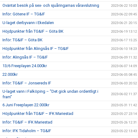
Oväntat besök på sex- och sjuåringarnas våravslutning
2023-06-22 10:03
Inför: Götene IF – TG&IF
2023-06-22 09:45
U-laget derbyvann i Ekedalen
2023-06-21 20:15
Höjdpunkter från TG&IF – Göta BK
2023-06-19 13:12
Inför: TG&IF – Göta BK
2023-06-17 15:25
Höjdpunkter från Alingsås IF – TG&IF
2023-06-10 18:23
Inför: Alingsås IF – TG&IF
2023-06-09 11:32
13/6 Freeplayen 24.000kr
2023-06-07 14:09
22.000kr
2023-06-05 08:45
Inför: TG&IF – Jonsereds IF
2023-06-03 20:52
U-laget vann i Falköping – ”Det gick undan ordentligt i
2023-06-02 11:37
fram”
6 Juni Freeplayen 22.000kr
2023-05-31 11:42
Höjdpunkter från TG&IF – IFK Mariestad
2023-05-27 23:14
Inför: TG&IF – IFK Mariestad
2023-05-26 12:31
Inför: IFK Tidaholm – TG&IF
2023-05-22 13:43