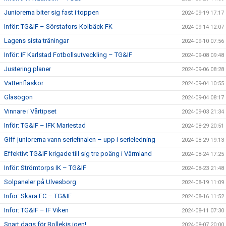
Juniorerna biter sig fast i toppen
2024-09-19 17:17
Inför: TG&IF – Sörstafors-Kolbäck FK
2024-09-14 12:07
Lagens sista träningar
2024-09-10 07:56
Inför: IF Karlstad Fotbollsutveckling – TG&IF
2024-09-08 09:48
Justering planer
2024-09-06 08:28
Vattenflaskor
2024-09-04 10:55
Glasögon
2024-09-04 08:17
Vinnare i Vårtipset
2024-09-03 21:34
Inför: TG&IF – IFK Mariestad
2024-08-29 20:51
Giff-juniorerna vann seriefinalen – upp i serieledning
2024-08-29 19:13
Effektivt TG&IF krigade till sig tre poäng i Värmland
2024-08-24 17:25
Inför: Strömtorps IK – TG&IF
2024-08-23 21:48
Solpaneler på Ulvesborg
2024-08-19 11:09
Inför: Skara FC – TG&IF
2024-08-16 11:52
Inför: TG&IF – IF Viken
2024-08-11 07:30
Snart dags för Bollekis igen!
2024-08-07 20:00