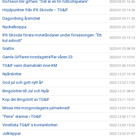
Elofsson blir giffare: ”Det är en fin fotbollspelare”
2023-02-01 16:46
Höjdpunkter från IFK Skövde – TG&IF
2023-01-29 14:34
Dagordning årsmötet
2023-01-29 11:35
Nyckelknippa
2023-01-24 10:37
IFK Skövde första motståndaren under försäsongen: ”Ett
2023-01-23 15:12
kul avbrott”
Grattis
2023-01-23 08:33
Gamla Giffares torsdagsträffar våren-23
2023-01-13 10:01
TG&IF vann dramatiskt inne-KM
2023-01-06 19:59
Nyårslotter
2022-12-27 10:18
God jul och gott nytt år!
2022-12-23 17:05
Bingolotter till Jul och Nyår
2022-12-21 08:47
Köp din Bingolott av TG&IF
2022-12-11 10:51
Missa inte morgondagens julmarknad!
2022-12-09 14:54
”Perra” stannar i TG&IF
2022-12-06 17:14
Vinstlista TG&IF:s kontantlotteri
2022-12-03 19:06
Julklappar
2022-12-02 07:47