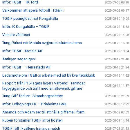
Inför: TG&IF – IK Tord
2025-09-05 08:18
Välkommen att spela fotboll i TG&IF!
2025-09-03 09:17
TG&IF poänglöst mot Kongahälla
2025-08-30 19:05
Inför: IK Kongahälla – TG&IF
2025-08-29 15:33
Vinnare vårtipset
2025-08-27 14:08
Tung förlust när Motala avgjorde i slutminuterna
2025-08-23 16:38
Inför: TG&IF - Motala AIF
2025-08-22 18:04
Äntligen seger igen!
2025-08-17 21:40
Inför: TG&IF – Herrestads AIF
2025-08-16 21:24
Ledarmöte om TG&IF:s arbete med att bli kvalitetsklubb
2025-08-15 11:22
Rapport från P15-lagets läger i Varberg: Träningar,
2025-08-14 11:37
lagbyggande och träff med en allsvensk giffare
Tung Giff-förlust i Skaraborgsderbyt
2025-08-08 21:09
Inför: Lidköpings FK – Tidaholms G&IF
2025-08-08 12:22
Amanda och Adam ser till att hålla giffarna i form
2025-08-02 07:03
Ruben förstärker TG&IF inför hösten
2025-08-01 14:44
TG&IF föll i kvällens träningsmatch
2025-07-28 21:53