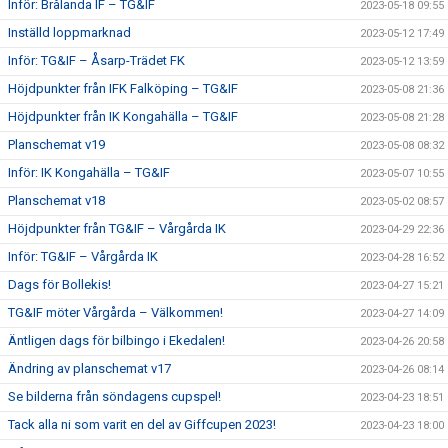
Inför: Brålanda IF – TG&IF
2023-05-18 09:55
Inställd loppmarknad
2023-05-12 17:49
Inför: TG&IF – Åsarp-Trädet FK
2023-05-12 13:59
Höjdpunkter från IFK Falköping – TG&IF
2023-05-08 21:36
Höjdpunkter från IK Kongahälla – TG&IF
2023-05-08 21:28
Planschemat v19
2023-05-08 08:32
Inför: IK Kongahälla – TG&IF
2023-05-07 10:55
Planschemat v18
2023-05-02 08:57
Höjdpunkter från TG&IF – Vårgårda IK
2023-04-29 22:36
Inför: TG&IF – Vårgårda IK
2023-04-28 16:52
Dags för Bollekis!
2023-04-27 15:21
TG&IF möter Vårgårda – Välkommen!
2023-04-27 14:09
Äntligen dags för bilbingo i Ekedalen!
2023-04-26 20:58
Ändring av planschemat v17
2023-04-26 08:14
Se bilderna från söndagens cupspel!
2023-04-23 18:51
Tack alla ni som varit en del av Giffcupen 2023!
2023-04-23 18:00