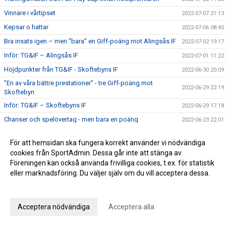
Vinnare i vårtipset
2022-07-07 21:13
Kepsar o hattar
2022-07-06 08:45
Bra insats igen – men ”bara” en Giff-poäng mot Alingsås IF
2022-07-02 19:17
Inför: TG&IF – Alingsås IF
2022-07-01 11:22
Höjdpunkter från TG&IF - Skoftebyns IF
2022-06-30 20:09
"En av våra bättre prestationer" - tre Giff-poäng mot
2022-06-29 22:19
Skoftebyn
Inför: TG&IF – Skoftebyns IF
2022-06-29 17:18
Chanser och spelövertag - men bara en poäng
2022-06-23 22:01
Inför: TG&IF – Holmalunds IF
2022-06-23 13:22
För att hemsidan ska fungera korrekt använder vi nödvändiga
Bra start för TG&IF:s U-lag
2022-06-20 11:19
cookies från SportAdmin. Dessa går inte att stänga av.
Höjdpunkter från Brålanda IF – TG&IF
Föreningen kan också använda frivilliga cookies, t.ex. för statistik
2022-06-19 14:47
eller marknadsföring. Du väljer själv om du vill acceptera dessa.
Drömstart i Brålanda – TG&IF tog tredje raka: ”Vi
2022-06-18 16:55
kontrollerade matchen från start till mål”
Anpassa dina val
Inför: Brålanda IF – TG&IF
2022-06-17 18:17
Acceptera nödvändiga
Acceptera alla
3-1-seger mot LFK - Giff klart för kvartsfinal i DM
2022-06-14 21:32
Inför: TG&IF – Lidköpings FK (DM)