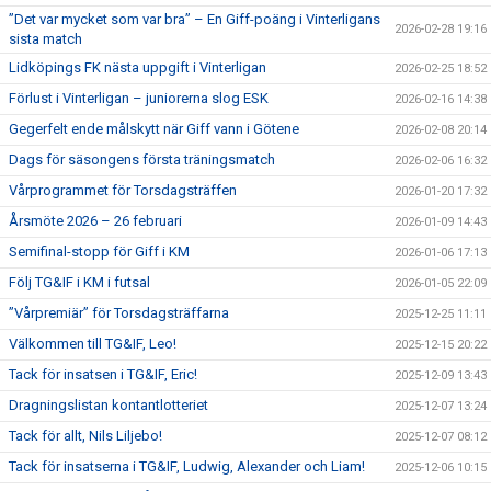
”Det var mycket som var bra” – En Giff-poäng i Vinterligans
2026-02-28 19:16
sista match
Lidköpings FK nästa uppgift i Vinterligan
2026-02-25 18:52
Förlust i Vinterligan – juniorerna slog ESK
2026-02-16 14:38
Gegerfelt ende målskytt när Giff vann i Götene
2026-02-08 20:14
Dags för säsongens första träningsmatch
2026-02-06 16:32
Vårprogrammet för Torsdagsträffen
2026-01-20 17:32
Årsmöte 2026 – 26 februari
2026-01-09 14:43
Semifinal-stopp för Giff i KM
2026-01-06 17:13
Följ TG&IF i KM i futsal
2026-01-05 22:09
”Vårpremiär” för Torsdagsträffarna
2025-12-25 11:11
Välkommen till TG&IF, Leo!
2025-12-15 20:22
Tack för insatsen i TG&IF, Eric!
2025-12-09 13:43
Dragningslistan kontantlotteriet
2025-12-07 13:24
Tack för allt, Nils Liljebo!
2025-12-07 08:12
Tack för insatserna i TG&IF, Ludwig, Alexander och Liam!
2025-12-06 10:15