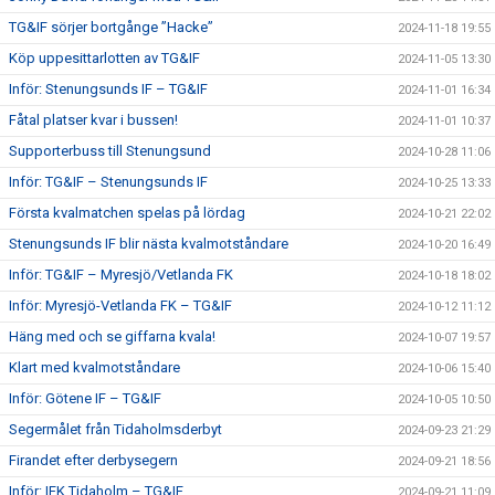
TG&IF sörjer bortgånge ”Hacke”
2024-11-18 19:55
Köp uppesittarlotten av TG&IF
2024-11-05 13:30
Inför: Stenungsunds IF – TG&IF
2024-11-01 16:34
Fåtal platser kvar i bussen!
2024-11-01 10:37
Supporterbuss till Stenungsund
2024-10-28 11:06
Inför: TG&IF – Stenungsunds IF
2024-10-25 13:33
Första kvalmatchen spelas på lördag
2024-10-21 22:02
Stenungsunds IF blir nästa kvalmotståndare
2024-10-20 16:49
Inför: TG&IF – Myresjö/Vetlanda FK
2024-10-18 18:02
Inför: Myresjö-Vetlanda FK – TG&IF
2024-10-12 11:12
Häng med och se giffarna kvala!
2024-10-07 19:57
Klart med kvalmotståndare
2024-10-06 15:40
Inför: Götene IF – TG&IF
2024-10-05 10:50
Segermålet från Tidaholmsderbyt
2024-09-23 21:29
Firandet efter derbysegern
2024-09-21 18:56
Inför: IFK Tidaholm – TG&IF
2024-09-21 11:09