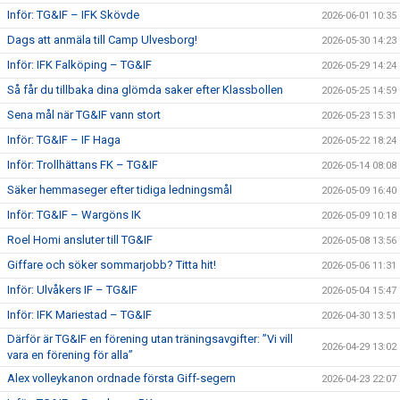
Inför: TG&IF – IFK Skövde
2026-06-01 10:35
Dags att anmäla till Camp Ulvesborg!
2026-05-30 14:23
Inför: IFK Falköping – TG&IF
2026-05-29 14:24
Så får du tillbaka dina glömda saker efter Klassbollen
2026-05-25 14:59
Sena mål när TG&IF vann stort
2026-05-23 15:31
Inför: TG&IF – IF Haga
2026-05-22 18:24
Inför: Trollhättans FK – TG&IF
2026-05-14 08:08
Säker hemmaseger efter tidiga ledningsmål
2026-05-09 16:40
Inför: TG&IF – Wargöns IK
2026-05-09 10:18
Roel Homi ansluter till TG&IF
2026-05-08 13:56
Giffare och söker sommarjobb? Titta hit!
2026-05-06 11:31
Inför: Ulvåkers IF – TG&IF
2026-05-04 15:47
Inför: IFK Mariestad – TG&IF
2026-04-30 13:51
Därför är TG&IF en förening utan träningsavgifter: ”Vi vill
2026-04-29 13:02
vara en förening för alla”
Alex volleykanon ordnade första Giff-segern
2026-04-23 22:07