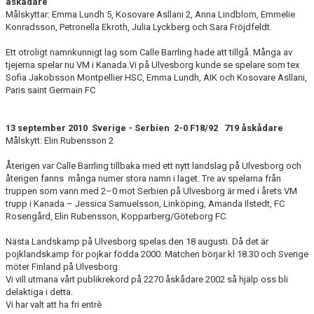
åskådare
Målskyttar: Emma Lundh 5, Kosovare Asllani 2, Anna Lindblom, Emmelie
Konradsson, Petronella Ekroth, Julia Lyckberg och Sara Fröjdfeldt.
Ett otroligt namnkunnigt lag som Calle Barrling hade att tillgå. Många av
tjejerna spelar nu VM i Kanada.Vi på Ulvesborg kunde se spelare som tex
Sofia Jakobsson Montpellier HSC, Emma Lundh, AIK och Kosovare Asllani,
Paris saint Germain FC
13 september 2010 Sverige - Serbien 2-0 F18/92 719 åskådare
Målskytt: Elin Rubensson 2
Återigen var Calle Barrling tillbaka med ett nytt landslag på Ulvesborg och
återigen fanns många numer stora namn i laget. Tre av spelarna från
truppen som vann med 2–0 mot Serbien på Ulvesborg är med i årets VM
trupp i Kanada – Jessica Samuelsson, Linköping, Amanda Ilstedt, FC
Rosengård, Elin Rubensson, Kopparberg/Göteborg FC.
Nästa Landskamp på Ulvesborg spelas den 18 augusti. Då det är
pojklandskamp för pojkar födda 2000. Matchen börjar kl 18.30 och Sverige
möter Finland på Ulvesborg.
Vi vill utmana vårt publikrekord på 2270 åskådare 2002 så hjälp oss bli
delaktiga i detta.
Vi har valt att ha fri entrè