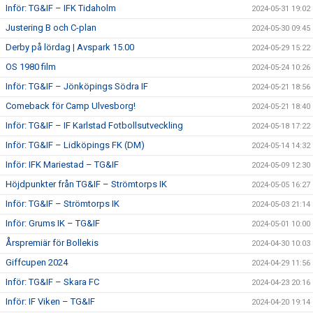
Inför: TG&IF – IFK Tidaholm
2024-05-31 19:02
Justering B och C-plan
2024-05-30 09:45
Derby på lördag | Avspark 15.00
2024-05-29 15:22
OS 1980 film
2024-05-24 10:26
Inför: TG&IF – Jönköpings Södra IF
2024-05-21 18:56
Comeback för Camp Ulvesborg!
2024-05-21 18:40
Inför: TG&IF – IF Karlstad Fotbollsutveckling
2024-05-18 17:22
Inför: TG&IF – Lidköpings FK (DM)
2024-05-14 14:32
Inför: IFK Mariestad – TG&IF
2024-05-09 12:30
Höjdpunkter från TG&IF – Strömtorps IK
2024-05-05 16:27
Inför: TG&IF – Strömtorps IK
2024-05-03 21:14
Inför: Grums IK – TG&IF
2024-05-01 10:00
Årspremiär för Bollekis
2024-04-30 10:03
Giffcupen 2024
2024-04-29 11:56
Inför: TG&IF – Skara FC
2024-04-23 20:16
Inför: IF Viken – TG&IF
2024-04-20 19:14