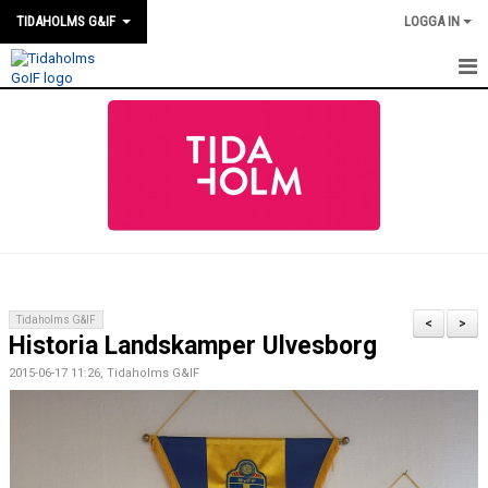
TIDAHOLMS G&IF
LOGGA IN
HEM
FÖRENINGSKALENDERN
NYHETER
KLUBBSTUGAN
KONTAKT
Tidaholms G&IF
<
>
Historia Landskamper Ulvesborg
FÖRENINGEN
2015-06-17 11:26, Tidaholms G&IF
SOUVENIRER
GAMLA GIFFS TORSDAGSTRÄFFAR
MATCHER