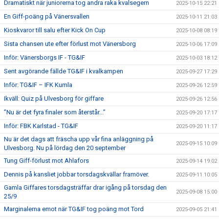
Dramatiskt när juniorerna tog andra raka kvalsegern
2025-10-15 22:21
En Giff-poäng på Vänersvallen
2025-10-11 21:03
Kioskvaror till salu efter Kick On Cup
2025-10-08 08:19
Sista chansen ute efter förlust mot Vänersborg
2025-10-06 17:09
Inför: Vänersborgs IF - TG&IF
2025-10-03 18:12
Sent avgörande fällde TG&IF i kvalkampen
2025-09-27 17:29
Inför: TG&IF – IFK Kumla
2025-09-26 12:59
Ikväll: Quiz på Ulvesborg för giffare
2025-09-26 12:56
”Nu är det fyra finaler som återstår...”
2025-09-20 17:17
Inför: FBK Karlstad - TG&IF
2025-09-20 11:17
Nu är det dags att fräscha upp vår fina anläggning på
2025-09-15 10:09
Ulvesborg. Nu på lördag den 20 september
Tung Giff-förlust mot Ahlafors
2025-09-14 19:02
Dennis på kansliet jobbar torsdagskvällar framöver.
2025-09-11 10:05
Gamla Giffares torsdagsträffar drar igång på torsdag den
2025-09-08 15:00
25/9
Marginalerna emot när TG&IF tog poäng mot Tord
2025-09-05 21:41