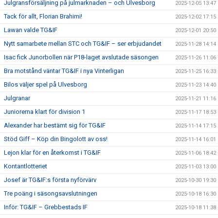
Julgransförsäljning på julmarknaden – och Ulvesborg
2025-12-05 13:47
Tack för allt, Florian Brahimi!
2025-12-02 17:15
Lawan valde TG&IF
2025-12-01 20:50
Nytt samarbete mellan STC och TG&IF – ser erbjudandet
2025-11-28 14:14
Isac fick Junorbollen när P18-laget avslutade säsongen
2025-11-26 11:06
Bra motstånd väntar TG&IF i nya Vinterligan
2025-11-25 16:33
Bilos väljer spel på Ulvesborg
2025-11-23 14:40
Julgranar
2025-11-21 11:16
Juniorerna klart för division 1
2025-11-17 18:53
Alexander har bestämt sig för TG&IF
2025-11-14 17:15
Stöd Giff – Köp din Bingolott av oss!
2025-11-14 16:01
Lejon klar för en återkomst i TG&IF
2025-11-06 18:42
Kontantlotteriet
2025-11-03 13:00
Josef är TG&IF:s första nyförvärv
2025-10-30 19:30
Tre poäng i säsongsavslutningen
2025-10-18 16:30
Inför: TG&IF – Grebbestads IF
2025-10-18 11:38