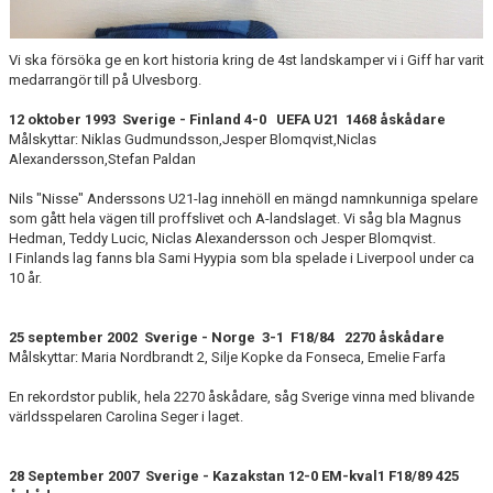
Vi ska försöka ge en kort historia kring de 4st landskamper vi i Giff har varit
medarrangör till på Ulvesborg.
12 oktober 1993 Sverige - Finland 4-0 UEFA U21 1468 åskådare
Målskyttar: Niklas Gudmundsson,Jesper Blomqvist,Niclas
Alexandersson,Stefan Paldan
Nils "Nisse" Anderssons U21-lag innehöll en mängd namnkunniga spelare
som gått hela vägen till proffslivet och A-landslaget. Vi såg bla Magnus
Hedman, Teddy Lucic, Niclas Alexandersson och Jesper Blomqvist.
I Finlands lag fanns bla Sami Hyypia som bla spelade i Liverpool under ca
10 år.
25 september 2002 Sverige - Norge 3-1 F18/84 2270 åskådare
Målskyttar: Maria Nordbrandt 2, Silje Kopke da Fonseca, Emelie Farfa
En rekordstor publik, hela 2270 åskådare, såg Sverige vinna med blivande
världsspelaren Carolina Seger i laget.
28 September 2007 Sverige - Kazakstan 12-0 EM-kval1 F18/89 425