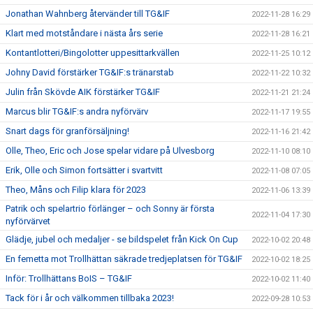
Jonathan Wahnberg återvänder till TG&IF
2022-11-28 16:29
Klart med motståndare i nästa års serie
2022-11-28 16:21
Kontantlotteri/Bingolotter uppesittarkvällen
2022-11-25 10:12
Johny David förstärker TG&IF:s tränarstab
2022-11-22 10:32
Julin från Skövde AIK förstärker TG&IF
2022-11-21 21:24
Marcus blir TG&IF:s andra nyförvärv
2022-11-17 19:55
Snart dags för granförsäljning!
2022-11-16 21:42
Olle, Theo, Eric och Jose spelar vidare på Ulvesborg
2022-11-10 08:10
Erik, Olle och Simon fortsätter i svartvitt
2022-11-08 07:05
Theo, Måns och Filip klara för 2023
2022-11-06 13:39
Patrik och spelartrio förlänger – och Sonny är första
2022-11-04 17:30
nyförvärvet
Glädje, jubel och medaljer - se bildspelet från Kick On Cup
2022-10-02 20:48
En femetta mot Trollhättan säkrade tredjeplatsen för TG&IF
2022-10-02 18:25
Inför: Trollhättans BoIS – TG&IF
2022-10-02 11:40
Tack för i år och välkommen tillbaka 2023!
2022-09-28 10:53