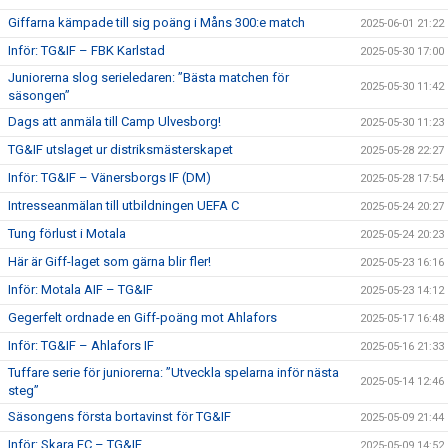
Giffarna kämpade till sig poäng i Måns 300:e match
2025-06-01 21:22
Inför: TG&IF – FBK Karlstad
2025-05-30 17:00
Juniorerna slog serieledaren: ”Bästa matchen för
2025-05-30 11:42
säsongen”
Dags att anmäla till Camp Ulvesborg!
2025-05-30 11:23
TG&IF utslaget ur distriksmästerskapet
2025-05-28 22:27
Inför: TG&IF – Vänersborgs IF (DM)
2025-05-28 17:54
Intresseanmälan till utbildningen UEFA C
2025-05-24 20:27
Tung förlust i Motala
2025-05-24 20:23
Här är Giff-laget som gärna blir fler!
2025-05-23 16:16
Inför: Motala AIF – TG&IF
2025-05-23 14:12
Gegerfelt ordnade en Giff-poäng mot Ahlafors
2025-05-17 16:48
Inför: TG&IF – Ahlafors IF
2025-05-16 21:33
Tuffare serie för juniorerna: ”Utveckla spelarna inför nästa
2025-05-14 12:46
steg”
Säsongens första bortavinst för TG&IF
2025-05-09 21:44
Inför: Skara FC – TG&IF
2025-05-09 14:52