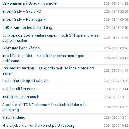
Välkommen på Utvecklingsmöte!
2024-04-19 14:15
Inför: TG&IF – Skara FC
2024-04-16 22:25
Inför: TG&IF – Forshaga IF
2024-04-14 09:26
TG&IF värd för ledarutbildning
2024-04-13 12:30
Jönköpings Södra väntar i cupen – och Giff spelar premiär
2024-04-07 14:59
på hemmaplan
Glöm inte köpa vårtips!
2024-03-25 09:26
Info från årsmötet – koll på finanserna men ingen
2024-03-13 08:17
ordförande
Två segrar i veckan – sju gjorda mål: ”Många gjorde bra
2024-03-09 14:09
saker”
Lucas klar för spel i svartvitt
2024-02-27 19:52
Kallelse till årsmötet
2024-02-20 13:14
Inställd träningsmatch
2024-02-16 13:31
Sportlife blir TG&IF:s leverantör av klubbkläder och
2024-02-09 09:52
utrustning
Matchändring
2024-02-08 10:51
Nils Liljebo klar för återkomst på Ulvesborg
2024-02-02 19:12