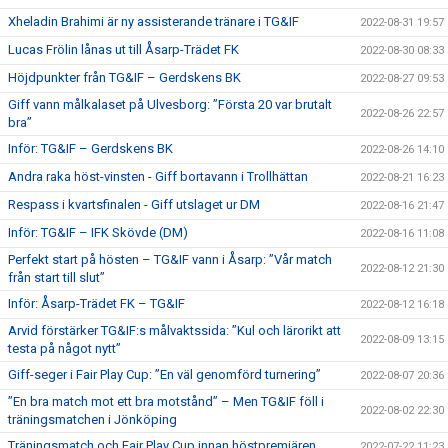
Xheladin Brahimi är ny assisterande tränare i TG&IF
2022-08-31 19:57
Lucas Frölin lånas ut till Åsarp-Trädet FK
2022-08-30 08:33
Höjdpunkter från TG&IF – Gerdskens BK
2022-08-27 09:53
Giff vann målkalaset på Ulvesborg: ”Första 20 var brutalt
2022-08-26 22:57
bra”
Inför: TG&IF – Gerdskens BK
2022-08-26 14:10
Andra raka höst-vinsten - Giff bortavann i Trollhättan
2022-08-21 16:23
Respass i kvartsfinalen - Giff utslaget ur DM
2022-08-16 21:47
Inför: TG&IF – IFK Skövde (DM)
2022-08-16 11:08
Perfekt start på hösten – TG&IF vann i Åsarp: ”Vår match
2022-08-12 21:30
från start till slut”
Inför: Åsarp-Trädet FK – TG&IF
2022-08-12 16:18
Arvid förstärker TG&IF:s målvaktssida: ”Kul och lärorikt att
2022-08-09 13:15
testa på något nytt”
Giff-seger i Fair Play Cup: ”En väl genomförd turnering”
2022-08-07 20:36
”En bra match mot ett bra motstånd” – Men TG&IF föll i
2022-08-02 22:30
träningsmatchen i Jönköping
Träningsmatch och Fair Play Cup innan höstpremiären
2022-07-22 11:23