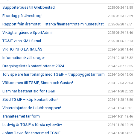
Supporterbuss till Grebbestad
2025-03-24 18:55
Fixardag på Ulvesborg!
2025-03-23 12:29
Rapport från årsmötet – starka finanser trots minusresultat
2025-02-28 12:51
Viktigt angående SportAdmin
2025-01-29 16:46
TG&IF vann KM i futsal
2025-01-06 19:13
VIKTIG INFO LARM,LÄS.
2024-12-20 11:44
Informationskväll droger
2024-12-18 18:32
Dragningslista kontantlotteriet 2024
2024-12-07 19:35
Tolv spelare har förlängt med TG&IF – truppbygget tar form
2024-12-06 15:06
Välkommen till TG&IF, Simon och Gustav!
2024-12-03 20:03
Liam har bestämt sig för TG&IF
2024-11-28 20:22
Stöd TG&IF – köp kontantlotten!
2024-11-28 13:50
Vintererbjudande i klubbshoppen!
2024-11-24 19:01
Tränarteamet tar form
2024-11-21 19:46
Ludwig är TG&IF:s första nyförvärv
2024-11-20 19:19
Johny David förlänger med TG&IF
2024-11-20 14:51