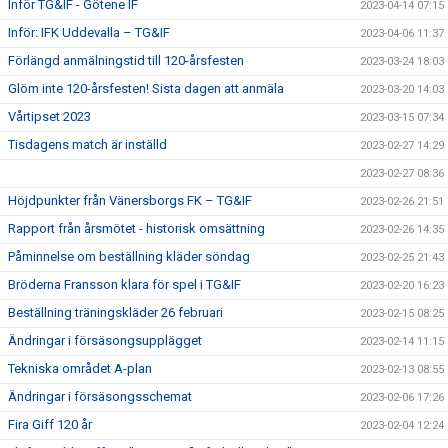
Inför TG&IF - Götene IF
2023-04-14 07:15
Inför: IFK Uddevalla – TG&IF
2023-04-06 11:37
Förlängd anmälningstid till 120-årsfesten
2023-03-24 18:03
Glöm inte 120-årsfesten! Sista dagen att anmäla
2023-03-20 14:03
Vårtipset 2023
2023-03-15 07:34
Tisdagens match är inställd
2023-02-27 14:29
2023-02-27 08:36
Höjdpunkter från Vänersborgs FK – TG&IF
2023-02-26 21:51
Rapport från årsmötet - historisk omsättning
2023-02-26 14:35
Påminnelse om beställning kläder söndag
2023-02-25 21:43
Bröderna Fransson klara för spel i TG&IF
2023-02-20 16:23
Beställning träningskläder 26 februari
2023-02-15 08:25
Ändringar i försäsongsupplägget
2023-02-14 11:15
Tekniska området A-plan
2023-02-13 08:55
Ändringar i försäsongsschemat
2023-02-06 17:26
Fira Giff 120 år
2023-02-04 12:24