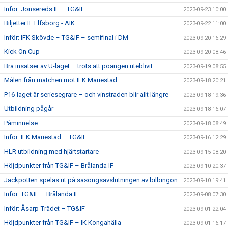
Inför: Jonsereds IF – TG&IF
2023-09-23 10:00
Biljetter IF Elfsborg - AIK
2023-09-22 11:00
Inför: IFK Skövde – TG&IF – semifinal i DM
2023-09-20 16:29
Kick On Cup
2023-09-20 08:46
Bra insatser av U-laget – trots att poängen uteblivit
2023-09-19 08:55
Målen från matchen mot IFK Mariestad
2023-09-18 20:21
P16-laget är seriesegrare – och vinstraden blir allt längre
2023-09-18 19:36
Utbildning pågår
2023-09-18 16:07
Påminnelse
2023-09-18 08:49
Inför: IFK Mariestad – TG&IF
2023-09-16 12:29
HLR utbildning med hjärtstartare
2023-09-15 08:20
Höjdpunkter från TG&IF – Brålanda IF
2023-09-10 20:37
Jackpotten spelas ut på säsongsavslutningen av bilbingon
2023-09-10 19:41
Inför: TG&IF – Brålanda IF
2023-09-08 07:30
Inför: Åsarp-Trädet – TG&IF
2023-09-01 22:04
Höjdpunkter från TG&IF – IK Kongahälla
2023-09-01 16:17