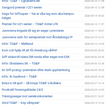
Inför: TG&IF – Egnahems BK
2026-04-23 11:08
Oavgjord premiär i U21-serien
2026-04-15 12:58
Dags för Giffcupen – här är våra lag som ska kämpa i
2026-04-14 18:20
helgen
Premiär för U21-serien – TG&IF möter LFK
2026-04-14 11:07
Juniorerna krigade till sig en seger i premiären
2026-04-11 18:07
Juniorerna redo för seriepremiär mot Åtvidabergs FF
2026-04-10 16:57
Inför: TG&IF – Mellerud
2026-04-10 13:09
Kom och hjälp till att få Ulvesborg vårfint!
2026-04-06 20:42
Giff vidare till nästa DM-runda efter seger mot ESK
2026-04-06 20:34
Inför: Ekedalens SK – TG&IF
2026-04-05 15:34
En Giff-poäng i premiären efter stark upphämtning
2026-04-03 18:35
Inför: IK Gauthiod – TG&IF
2026-04-03 10:49
Boka in 28 april – då börjar TG&IF:s Bollekis
2026-03-27 16:14
Provkväll föreningskläder 24/3
2026-03-23 14:03
Träningsseger mot seriekonkurrenten
2026-03-21 16:47
Stöd TG&IF – köp vårtipset!
2026-03-13 15:22