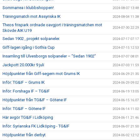
Sommarrea i klubbshoppen!
2024-08-07 13:48
Träningsmatch mot Assyriska IK
2024-08-04 11:38
Theos frispark ordnade oavgjort i träningsmatchen mot
2024-07-30 22:29
Skövde AIK U19
Sedan 1902 , projekt solpaneler.
2024-07-17 07:17
Giff-lagen igång i Gothia Cup
2024-07-15 12:53
Insamling till Ulvesborgs solpaneler – ”Sedan 1902”
2024-07-07 08:01
Jackpott 20.000kr 9 juli
2024-07-03 11:59
Höjdpunkter från Giff-segern mot Grums IK
2024-06-29 21:35
Inför: TG&IF – Grums IK
2024-06-29 09:02
Inför: Forshaga IF – TG&IF
2024-06-19 13:05
Höjdpunkter från TG&IF – Götene IF
2024-06-15 16:07
Inför: TG&IF – Götene IF
2024-06-14 11:02
Här avgör TG&IF i Lidköping
2024-06-11 21:46
Inför: Syrianska FK Lidköping - TG&IF
2024-06-07 21:50
Höjdpunkter från derbyt
2024-06-02 12:12