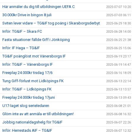
Här anmäler du dig till utbildningen UEFA C
2025-07-07 10:20
30.000kr Drive in bingon 8 juli
2025-07-03 06:11
Sviten lever vidare – TG&IF tog poäng i Skaraborgsderbyt
2025-06-29 18:30
Inför: TG&IF – Skara FC
2025-06-28 14:00
Fasta situationer fällde Giff i Jönköping
2025-06-25 21:38
Inför: IF Haga – TG&IF
2025-06-25 15:06
TG&IF poänglöst mot Vänersborgs IF
2025-06-19 23:17
Inför: TG&IF – Vänersborgs IF
2025-06-19 14:47
Freeplay 24.000kr tisdag 17/6
2025-06-16 18:09
Tung Giff-förlust mot Lidköpings FK
2025-06-13 22:14
Inför: TG&IF – Lidköpings FK
2025-06-13 13:57
Freeplay 24.000kr tisdag 17juni
2025-06-13 09:43
U17-laget slog serieledaren
2025-06-08 21:01
Glöm inte av att anmäla er till utbildningen!
2025-06-08 16:32
Jobbig nationaldagshelg för TG&IF
2025-06-07 22:26
Inför: Herrestads AIF – TG&IF
2025-06-07 12:32