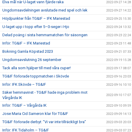
Elva mål när U-laget vann fjärde raka
2022-09-27 14:28
Ungdomsavdelningen avslutade med spel och lek
2022-09-27 14:22
Höjdpunkter från TG&IF – IFK Mariestad
2022-09-25 15:30
U-laget upp i topp efter 5–0-seger i Hjo
2022-09-24 13:32
Delad poäng i sista hemmamatchen för säsongen
2022-09-23 22:24
Inför: TG&IF – IFK Mariestad
2022-09-23 11:48
Bokning Gamla Köpstad 2023
2022-09-21 07:33
Ungdomsavslutning 26 september
2022-09-19 15:28
Tack alla som hjälper till med våra cuper!
2022-09-17 08:07
TG&IF förlorade toppmatchen i Skövde
2022-09-16 23:03
Inför: IFK Skövde – TG&IF
2022-09-16 10:10
Säker hemmavinst - TG&IF hade inga problem mot
2022-09-10 17:07
Vårgårda IK
Inför: TG&IF – Vårgårda IK
2022-09-10 09:59
Jose Maria Cid Sameron klar för TG&IF
2022-09-09 14:13
TG&IF förlorade derbyt: ”Vi var inte tillräckligt bra”
2022-09-03 20:03
Inför: IFK Tidaholm – TG&IF
2022-09-03 07:23