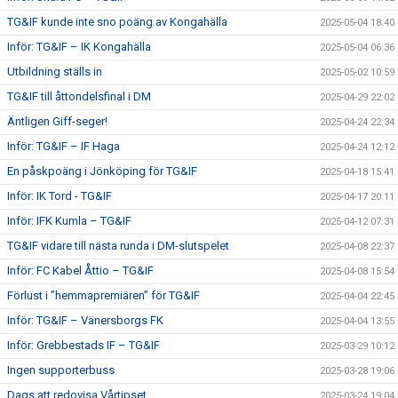
TG&IF kunde inte sno poäng av Kongahälla
2025-05-04 18:40
Inför: TG&IF – IK Kongahälla
2025-05-04 06:36
Utbildning ställs in
2025-05-02 10:59
TG&IF till åttondelsfinal i DM
2025-04-29 22:02
Äntligen Giff-seger!
2025-04-24 22:34
Inför: TG&IF – IF Haga
2025-04-24 12:12
En påskpoäng i Jönköping för TG&IF
2025-04-18 15:41
Inför: IK Tord - TG&IF
2025-04-17 20:11
Inför: IFK Kumla – TG&IF
2025-04-12 07:31
TG&IF vidare till nästa runda i DM-slutspelet
2025-04-08 22:37
Inför: FC Kabel Åttio – TG&IF
2025-04-08 15:54
Förlust i ”hemmapremiären” för TG&IF
2025-04-04 22:45
Inför: TG&IF – Vänersborgs FK
2025-04-04 13:55
Inför: Grebbestads IF – TG&IF
2025-03-29 10:12
Ingen supporterbuss
2025-03-28 19:06
Dags att redovisa Vårtipset
2025-03-24 19:04