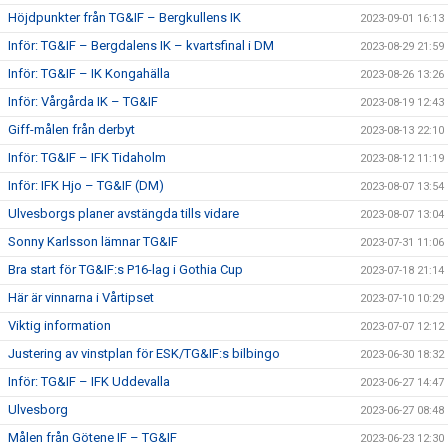
Höjdpunkter från TG&IF – Bergkullens IK
2023-09-01 16:13
Inför: TG&IF – Bergdalens IK – kvartsfinal i DM
2023-08-29 21:59
Inför: TG&IF – IK Kongahälla
2023-08-26 13:26
Inför: Vårgårda IK – TG&IF
2023-08-19 12:43
Giff-målen från derbyt
2023-08-13 22:10
Inför: TG&IF – IFK Tidaholm
2023-08-12 11:19
Inför: IFK Hjo – TG&IF (DM)
2023-08-07 13:54
Ulvesborgs planer avstängda tills vidare
2023-08-07 13:04
Sonny Karlsson lämnar TG&IF
2023-07-31 11:06
Bra start för TG&IF:s P16-lag i Gothia Cup
2023-07-18 21:14
Här är vinnarna i Vårtipset
2023-07-10 10:29
Viktig information
2023-07-07 12:12
Justering av vinstplan för ESK/TG&IF:s bilbingo
2023-06-30 18:32
Inför: TG&IF – IFK Uddevalla
2023-06-27 14:47
Ulvesborg
2023-06-27 08:48
Målen från Götene IF – TG&IF
2023-06-23 12:30