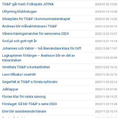
TG&IF går med i Folkspels JOYNA
2024-01-26 10:00
Uthyrning klubbstugan
2024-01-19 10:38
Silverplats för TG&IF i kommunmästerskapet
2024-01-06 15:02
Andreas blir målvaktstränare i TG&IF
2023-12-29 09:10
Vårens träningsmatcher för seniorerna 2024
2023-12-22 16:57
God jul och gott nytt år
2023-12-21 15:18
Johannes och Valmir – två återvändare klara för Giff
2023-12-08 17:47
Lagkaptenen förlänger – Axelsson blir en del av
2023-12-03 20:49
tränarstaben
Vinstlista TG&IF:s kontantlotteri
2023-12-02 16:16
Leon tillbaka i svartvitt
2023-11-30 22:10
Gegerfelt är TG&IF:s första nyförvärv
2023-11-29 22:12
Julklappar
2023-11-29 07:40
Florian klar för nästa säsong
2023-11-28 19:25
Förslaget: Så blir TG&IF:s serie 2024
2023-11-23 19:28
Emir blir assisterande tränare
2023-11-23 16:19