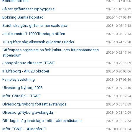
Kontantlotteriet
2023-11-17 09:06
Så ser giffarnas truppbygge ut
2023-11-10 14:12
Bokning Gamla köpstad
2023-11-07 08:49
Stridh ska göra giffarna mer explosiva
2023-10-26 19:48
Jubileumsträff 1000 Torsdagsträffen
2023-10-26 12:13
130 giffare såg allsvensk guldstrid i Borås
2023-10-24 17:28
Giffcupens organisation fick kultur- och fritidsnämndens
2023-10-22 17:16
stipendium
Johny blir huvudtränare i TG&IF
2023-10-22 16:09
IF Elfsborg - AIK 23 oktober
2023-10-20 08:06
Fair play avslutning
2023-10-17 09:56
Ulvesborg Nyborg 2023
2023-10-09 10:46
Inför: Göta BK – TG&IF
2023-10-08 12:24
Ulvesborg/Nyborg fortsatt avstängda
2023-10-05 12:39
Ulvesborg/Nyborg avstängda
2023-10-03 12:09
Giff-laget såg landslaget möta världsmästarna
2023-10-02 17:33
Inför: TG&IF – Alingsås IF
2023-09-30 11:34