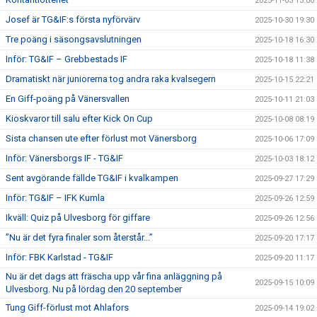
2025-11-03 13:00
Josef är TG&IF:s första nyförvärv
2025-10-30 19:30
Tre poäng i säsongsavslutningen
2025-10-18 16:30
Inför: TG&IF – Grebbestads IF
2025-10-18 11:38
Dramatiskt när juniorerna tog andra raka kvalsegern
2025-10-15 22:21
En Giff-poäng på Vänersvallen
2025-10-11 21:03
Kioskvaror till salu efter Kick On Cup
2025-10-08 08:19
Sista chansen ute efter förlust mot Vänersborg
2025-10-06 17:09
Inför: Vänersborgs IF - TG&IF
2025-10-03 18:12
Sent avgörande fällde TG&IF i kvalkampen
2025-09-27 17:29
Inför: TG&IF – IFK Kumla
2025-09-26 12:59
Ikväll: Quiz på Ulvesborg för giffare
2025-09-26 12:56
”Nu är det fyra finaler som återstår...”
2025-09-20 17:17
Inför: FBK Karlstad - TG&IF
2025-09-20 11:17
Nu är det dags att fräscha upp vår fina anläggning på
2025-09-15 10:09
Ulvesborg. Nu på lördag den 20 september
Tung Giff-förlust mot Ahlafors
2025-09-14 19:02