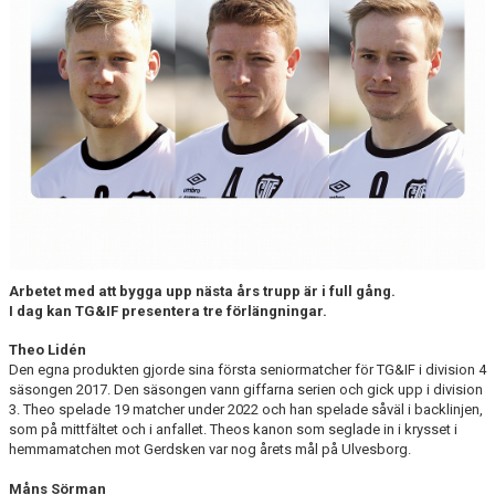
CUPER ARBETSBESKRIVNING
PLANSCHEMA
Arbetet med att bygga upp nästa års trupp är i full gång.
I dag kan TG&IF presentera tre förlängningar.
Theo Lidén
Den egna produkten gjorde sina första seniormatcher för TG&IF i division 4
säsongen 2017. Den säsongen vann giffarna serien och gick upp i division
3. Theo spelade 19 matcher under 2022 och han spelade såväl i backlinjen,
som på mittfältet och i anfallet. Theos kanon som seglade in i krysset i
hemmamatchen mot Gerdsken var nog årets mål på Ulvesborg.
Måns Sörman