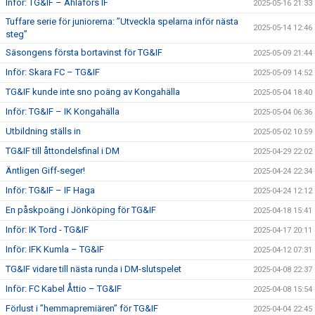
Inför: TG&IF – Ahlafors IF
2025-05-16 21:33
Tuffare serie för juniorerna: ”Utveckla spelarna inför nästa
2025-05-14 12:46
steg”
Säsongens första bortavinst för TG&IF
2025-05-09 21:44
Inför: Skara FC – TG&IF
2025-05-09 14:52
TG&IF kunde inte sno poäng av Kongahälla
2025-05-04 18:40
Inför: TG&IF – IK Kongahälla
2025-05-04 06:36
Utbildning ställs in
2025-05-02 10:59
TG&IF till åttondelsfinal i DM
2025-04-29 22:02
Äntligen Giff-seger!
2025-04-24 22:34
Inför: TG&IF – IF Haga
2025-04-24 12:12
En påskpoäng i Jönköping för TG&IF
2025-04-18 15:41
Inför: IK Tord - TG&IF
2025-04-17 20:11
Inför: IFK Kumla – TG&IF
2025-04-12 07:31
TG&IF vidare till nästa runda i DM-slutspelet
2025-04-08 22:37
Inför: FC Kabel Åttio – TG&IF
2025-04-08 15:54
Förlust i ”hemmapremiären” för TG&IF
2025-04-04 22:45