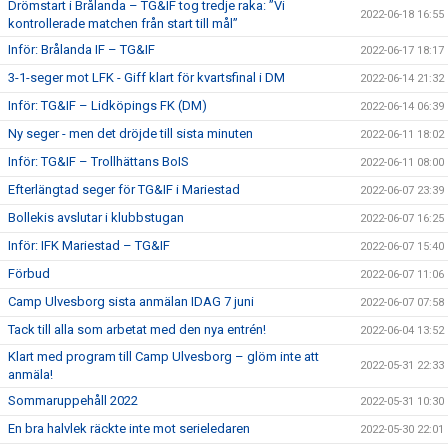
Drömstart i Brålanda – TG&IF tog tredje raka: ”Vi
2022-06-18 16:55
kontrollerade matchen från start till mål”
Inför: Brålanda IF – TG&IF
2022-06-17 18:17
3-1-seger mot LFK - Giff klart för kvartsfinal i DM
2022-06-14 21:32
Inför: TG&IF – Lidköpings FK (DM)
2022-06-14 06:39
Ny seger - men det dröjde till sista minuten
2022-06-11 18:02
Inför: TG&IF – Trollhättans BoIS
2022-06-11 08:00
Efterlängtad seger för TG&IF i Mariestad
2022-06-07 23:39
Bollekis avslutar i klubbstugan
2022-06-07 16:25
Inför: IFK Mariestad – TG&IF
2022-06-07 15:40
Förbud
2022-06-07 11:06
Camp Ulvesborg sista anmälan IDAG 7 juni
2022-06-07 07:58
Tack till alla som arbetat med den nya entrén!
2022-06-04 13:52
Klart med program till Camp Ulvesborg – glöm inte att
2022-05-31 22:33
anmäla!
Sommaruppehåll 2022
2022-05-31 10:30
En bra halvlek räckte inte mot serieledaren
2022-05-30 22:01