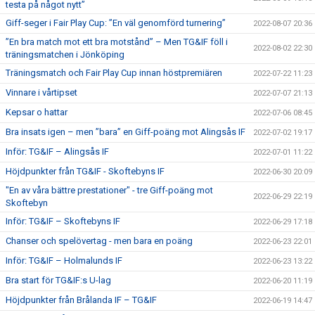
testa på något nytt”
Giff-seger i Fair Play Cup: ”En väl genomförd turnering”
2022-08-07 20:36
”En bra match mot ett bra motstånd” – Men TG&IF föll i
2022-08-02 22:30
träningsmatchen i Jönköping
Träningsmatch och Fair Play Cup innan höstpremiären
2022-07-22 11:23
Vinnare i vårtipset
2022-07-07 21:13
Kepsar o hattar
2022-07-06 08:45
Bra insats igen – men ”bara” en Giff-poäng mot Alingsås IF
2022-07-02 19:17
Inför: TG&IF – Alingsås IF
2022-07-01 11:22
Höjdpunkter från TG&IF - Skoftebyns IF
2022-06-30 20:09
"En av våra bättre prestationer" - tre Giff-poäng mot
2022-06-29 22:19
Skoftebyn
Inför: TG&IF – Skoftebyns IF
2022-06-29 17:18
Chanser och spelövertag - men bara en poäng
2022-06-23 22:01
Inför: TG&IF – Holmalunds IF
2022-06-23 13:22
Bra start för TG&IF:s U-lag
2022-06-20 11:19
Höjdpunkter från Brålanda IF – TG&IF
2022-06-19 14:47