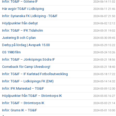
Inför: TG&IF – Götene IF
2024-06-14 11:02
Här avgör TG&IF i Lidköping
2024-06-11 21:46
Inför: Syrianska FK Lidköping - TG&IF
2024-06-07 21:50
Höjdpunkter från derbyt
2024-06-02 12:12
Inför: TG&IF – IFK Tidaholm
2024-05-31 19:02
Justering B och C-plan
2024-05-30 09:45
Derby på lördag | Avspark 15.00
2024-05-29 15:22
OS 1980 film
2024-05-24 10:26
Inför: TG&IF – Jönköpings Södra IF
2024-05-21 18:56
Comeback för Camp Ulvesborg!
2024-05-21 18:40
Inför: TG&IF – IF Karlstad Fotbollsutveckling
2024-05-18 17:22
Inför: TG&IF – Lidköpings FK (DM)
2024-05-14 14:32
Inför: IFK Mariestad – TG&IF
2024-05-09 12:30
Höjdpunkter från TG&IF – Strömtorps IK
2024-05-05 16:27
Inför: TG&IF – Strömtorps IK
2024-05-03 21:14
Inför: Grums IK – TG&IF
2024-05-01 10:00