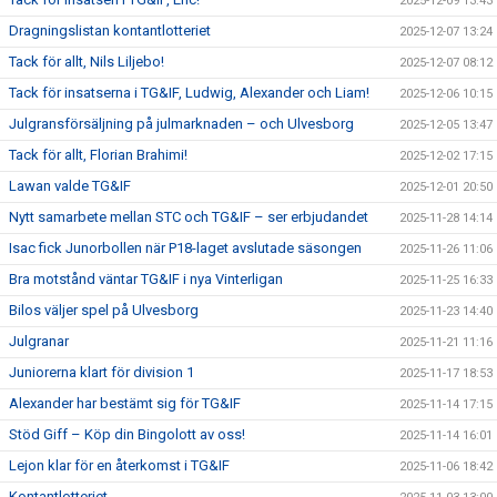
2025-12-09 13:43
Dragningslistan kontantlotteriet
2025-12-07 13:24
Tack för allt, Nils Liljebo!
2025-12-07 08:12
Tack för insatserna i TG&IF, Ludwig, Alexander och Liam!
2025-12-06 10:15
Julgransförsäljning på julmarknaden – och Ulvesborg
2025-12-05 13:47
Tack för allt, Florian Brahimi!
2025-12-02 17:15
Lawan valde TG&IF
2025-12-01 20:50
Nytt samarbete mellan STC och TG&IF – ser erbjudandet
2025-11-28 14:14
Isac fick Junorbollen när P18-laget avslutade säsongen
2025-11-26 11:06
Bra motstånd väntar TG&IF i nya Vinterligan
2025-11-25 16:33
Bilos väljer spel på Ulvesborg
2025-11-23 14:40
Julgranar
2025-11-21 11:16
Juniorerna klart för division 1
2025-11-17 18:53
Alexander har bestämt sig för TG&IF
2025-11-14 17:15
Stöd Giff – Köp din Bingolott av oss!
2025-11-14 16:01
Lejon klar för en återkomst i TG&IF
2025-11-06 18:42
Kontantlotteriet