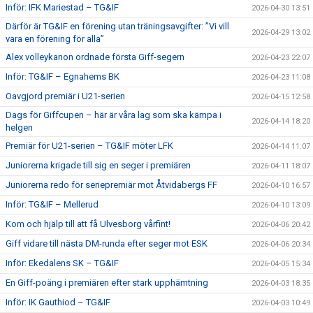
Inför: IFK Mariestad – TG&IF
2026-04-30 13:51
Därför är TG&IF en förening utan träningsavgifter: ”Vi vill
2026-04-29 13:02
vara en förening för alla”
Alex volleykanon ordnade första Giff-segern
2026-04-23 22:07
Inför: TG&IF – Egnahems BK
2026-04-23 11:08
Oavgjord premiär i U21-serien
2026-04-15 12:58
Dags för Giffcupen – här är våra lag som ska kämpa i
2026-04-14 18:20
helgen
Premiär för U21-serien – TG&IF möter LFK
2026-04-14 11:07
Juniorerna krigade till sig en seger i premiären
2026-04-11 18:07
Juniorerna redo för seriepremiär mot Åtvidabergs FF
2026-04-10 16:57
Inför: TG&IF – Mellerud
2026-04-10 13:09
Kom och hjälp till att få Ulvesborg vårfint!
2026-04-06 20:42
Giff vidare till nästa DM-runda efter seger mot ESK
2026-04-06 20:34
Inför: Ekedalens SK – TG&IF
2026-04-05 15:34
En Giff-poäng i premiären efter stark upphämtning
2026-04-03 18:35
Inför: IK Gauthiod – TG&IF
2026-04-03 10:49