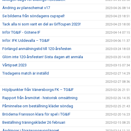
Ändring av planschemat v17
2023-04-26 08:14
Se bilderna från söndagens cupspel!
2023-04-23 18:51
Tack alla ni som varit en del av Giffcupen 2023!
2023-04-23 18:00
Inför TG&IF - Götene IF
2023-04-14 07:15
Inför: IFK Uddevalla – TG&IF
2023-04-06 11:37
Förlängd anmälningstid till 120-årsfesten
2023-03-24 18:03
Glöm inte 120-årsfesten! Sista dagen att anmäla
2023-03-20 14:03
Vårtipset 2023
2023-03-15 07:34
Tisdagens match är inställd
2023-02-27 14:29
2023-02-27 08:36
Höjdpunkter från Vänersborgs FK – TG&IF
2023-02-26 21:51
Rapport från årsmötet - historisk omsättning
2023-02-26 14:35
Påminnelse om beställning kläder söndag
2023-02-25 21:43
Bröderna Fransson klara för spel i TG&IF
2023-02-20 16:23
Beställning träningskläder 26 februari
2023-02-15 08:25
Ändringar i försäsongsupplägget
2023-02-14 11:15