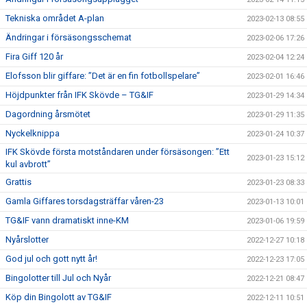
Tekniska området A-plan
2023-02-13 08:55
Ändringar i försäsongsschemat
2023-02-06 17:26
Fira Giff 120 år
2023-02-04 12:24
Elofsson blir giffare: ”Det är en fin fotbollspelare”
2023-02-01 16:46
Höjdpunkter från IFK Skövde – TG&IF
2023-01-29 14:34
Dagordning årsmötet
2023-01-29 11:35
Nyckelknippa
2023-01-24 10:37
IFK Skövde första motståndaren under försäsongen: ”Ett
2023-01-23 15:12
kul avbrott”
Grattis
2023-01-23 08:33
Gamla Giffares torsdagsträffar våren-23
2023-01-13 10:01
TG&IF vann dramatiskt inne-KM
2023-01-06 19:59
Nyårslotter
2022-12-27 10:18
God jul och gott nytt år!
2022-12-23 17:05
Bingolotter till Jul och Nyår
2022-12-21 08:47
Köp din Bingolott av TG&IF
2022-12-11 10:51