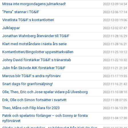
Missa inte morgondagens julmarknad!
2022-12-09 14:54
”Perra” stannar i TG&IF
2022-12-06 17:14
Vinstlista TG&IF:s kontantlotteri
2022-12-03 19:06
Julklappar
2022-12-02 07:47
Jonathan Wahnberg återvänder till TG&IF
2022-11-28 16:29
Klart med motståndare i nästa års serie
2022-11-28 16:21
Kontantlotteri/Bingolotter uppesittarkvällen
2022-11-25 10:12
Johny David förstärker TG&IF:s tränarstab
2022-11-22 10:32
Julin från Skövde AIK förstärker TG&IF
2022-11-21 21:24
Marcus blir TG&IF:s andra nyförvärv
2022-11-17 19:55
Snart dags för granförsäljning!
2022-11-16 21:42
Olle, Theo, Eric och Jose spelar vidare på Ulvesborg
2022-11-10 08:10
Erik, Olle och Simon fortsätter i svartvitt
2022-11-08 07:05
Theo, Måns och Filip klara för 2023
2022-11-06 13:39
Patrik och spelartrio förlänger – och Sonny är första
2022-11-04 17:30
nyförvärvet