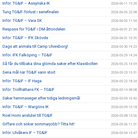
Inför: TG&IF – Assyriska IK
2026-06-11 15:20
Tung TG&IF-förlust i seriefinalen
2026-06-05 22:08
Inför: TG&IF – Vara SK
2026-06-05 11:54
Respass för TG&IF i DM-åttondelen
2026-06-01 21:34
Inför: TG&IF – IFK Skövde
2026-06-01 10:35
Dags att anmäla till Camp Ulvesborg!
2026-05-30 14:23
Inför: IFK Falköping – TG&IF
2026-05-29 14:24
Så får du tillbaka dina glömda saker efter Klassbollen
2026-05-25 14:59
Sena mål när TG&IF vann stort
2026-05-23 15:31
Inför: TG&IF – IF Haga
2026-05-22 18:24
Inför: Trollhättans FK – TG&IF
2026-05-14 08:08
Säker hemmaseger efter tidiga ledningsmål
2026-05-09 16:40
Inför: TG&IF – Wargöns IK
2026-05-09 10:18
Roel Homi ansluter till TG&IF
2026-05-08 13:56
Giffare och söker sommarjobb? Titta hit!
2026-05-06 11:31
Inför: Ulvåkers IF – TG&IF
2026-05-04 15:47