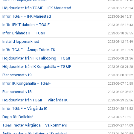
Höjdpunkter från TG&IF – IFK Mariestad
2023-05-27 23:14
Inför: TG&IF – IFK Mariestad
2023-05-26 12:31
Inför: IFK Tidaholm – TG&IF
2023-05-22 13:43
Inför: Brålanda IF – TG&IF
2023-05-18 09:55
Inställd loppmarknad
2023-05-12 17:49
Inför: TG&IF – Åsarp-Trädet FK
2023-05-12 13:59
Höjdpunkter från IFK Falköping – TG&IF
2023-05-08 21:36
Höjdpunkter från IK Kongahälla – TG&IF
2023-05-08 21:28
Planschemat v19
2023-05-08 08:32
Inför: IK Kongahälla – TG&IF
2023-05-07 10:55
Planschemat v18
2023-05-02 08:57
Höjdpunkter från TG&IF – Vårgårda IK
2023-04-29 22:36
Inför: TG&IF – Vårgårda IK
2023-04-28 16:52
Dags för Bollekis!
2023-04-27 15:21
TG&IF möter Vårgårda – Välkommen!
2023-04-27 14:09
Äntligen dags för bilbingo i Ekedalen!
2023-04-26 20:58