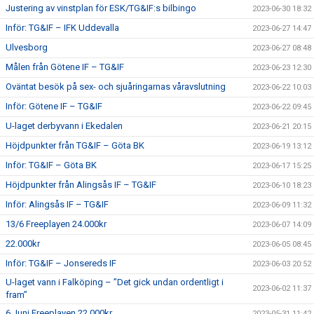
Justering av vinstplan för ESK/TG&IF:s bilbingo
2023-06-30 18:32
Inför: TG&IF – IFK Uddevalla
2023-06-27 14:47
Ulvesborg
2023-06-27 08:48
Målen från Götene IF – TG&IF
2023-06-23 12:30
Oväntat besök på sex- och sjuåringarnas våravslutning
2023-06-22 10:03
Inför: Götene IF – TG&IF
2023-06-22 09:45
U-laget derbyvann i Ekedalen
2023-06-21 20:15
Höjdpunkter från TG&IF – Göta BK
2023-06-19 13:12
Inför: TG&IF – Göta BK
2023-06-17 15:25
Höjdpunkter från Alingsås IF – TG&IF
2023-06-10 18:23
Inför: Alingsås IF – TG&IF
2023-06-09 11:32
13/6 Freeplayen 24.000kr
2023-06-07 14:09
22.000kr
2023-06-05 08:45
Inför: TG&IF – Jonsereds IF
2023-06-03 20:52
U-laget vann i Falköping – ”Det gick undan ordentligt i
2023-06-02 11:37
fram”
6 Juni Freeplayen 22.000kr
2023-05-31 11:42