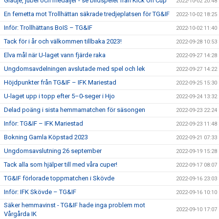
Glädje, jubel och medaljer - se bildspelet från Kick On Cup
2022-10-02 20:48
En femetta mot Trollhättan säkrade tredjeplatsen för TG&IF
2022-10-02 18:25
Inför: Trollhättans BoIS – TG&IF
2022-10-02 11:40
Tack för i år och välkommen tillbaka 2023!
2022-09-28 10:53
Elva mål när U-laget vann fjärde raka
2022-09-27 14:28
Ungdomsavdelningen avslutade med spel och lek
2022-09-27 14:22
Höjdpunkter från TG&IF – IFK Mariestad
2022-09-25 15:30
U-laget upp i topp efter 5–0-seger i Hjo
2022-09-24 13:32
Delad poäng i sista hemmamatchen för säsongen
2022-09-23 22:24
Inför: TG&IF – IFK Mariestad
2022-09-23 11:48
Bokning Gamla Köpstad 2023
2022-09-21 07:33
Ungdomsavslutning 26 september
2022-09-19 15:28
Tack alla som hjälper till med våra cuper!
2022-09-17 08:07
TG&IF förlorade toppmatchen i Skövde
2022-09-16 23:03
Inför: IFK Skövde – TG&IF
2022-09-16 10:10
Säker hemmavinst - TG&IF hade inga problem mot
2022-09-10 17:07
Vårgårda IK