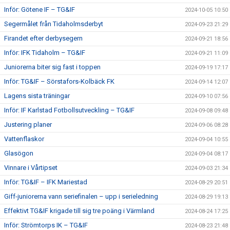
Inför: Götene IF – TG&IF
2024-10-05 10:50
Segermålet från Tidaholmsderbyt
2024-09-23 21:29
Firandet efter derbysegern
2024-09-21 18:56
Inför: IFK Tidaholm – TG&IF
2024-09-21 11:09
Juniorerna biter sig fast i toppen
2024-09-19 17:17
Inför: TG&IF – Sörstafors-Kolbäck FK
2024-09-14 12:07
Lagens sista träningar
2024-09-10 07:56
Inför: IF Karlstad Fotbollsutveckling – TG&IF
2024-09-08 09:48
Justering planer
2024-09-06 08:28
Vattenflaskor
2024-09-04 10:55
Glasögon
2024-09-04 08:17
Vinnare i Vårtipset
2024-09-03 21:34
Inför: TG&IF – IFK Mariestad
2024-08-29 20:51
Giff-juniorerna vann seriefinalen – upp i serieledning
2024-08-29 19:13
Effektivt TG&IF krigade till sig tre poäng i Värmland
2024-08-24 17:25
Inför: Strömtorps IK – TG&IF
2024-08-23 21:48