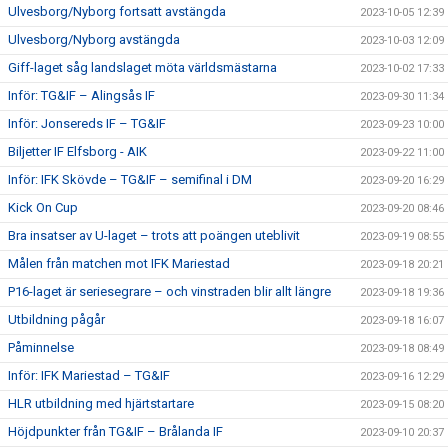
Ulvesborg/Nyborg fortsatt avstängda
2023-10-05 12:39
Ulvesborg/Nyborg avstängda
2023-10-03 12:09
Giff-laget såg landslaget möta världsmästarna
2023-10-02 17:33
Inför: TG&IF – Alingsås IF
2023-09-30 11:34
Inför: Jonsereds IF – TG&IF
2023-09-23 10:00
Biljetter IF Elfsborg - AIK
2023-09-22 11:00
Inför: IFK Skövde – TG&IF – semifinal i DM
2023-09-20 16:29
Kick On Cup
2023-09-20 08:46
Bra insatser av U-laget – trots att poängen uteblivit
2023-09-19 08:55
Målen från matchen mot IFK Mariestad
2023-09-18 20:21
P16-laget är seriesegrare – och vinstraden blir allt längre
2023-09-18 19:36
Utbildning pågår
2023-09-18 16:07
Påminnelse
2023-09-18 08:49
Inför: IFK Mariestad – TG&IF
2023-09-16 12:29
HLR utbildning med hjärtstartare
2023-09-15 08:20
Höjdpunkter från TG&IF – Brålanda IF
2023-09-10 20:37