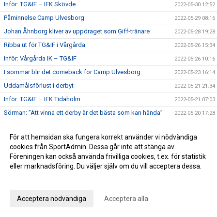
Inför: TG&IF – IFK Skövde
2022-05-30 12:52
Påminnelse Camp Ulvesborg
2022-05-29 08:16
Johan Åhnborg kliver av uppdraget som Giff-tränare
2022-05-28 19:28
Ribba ut för TG&IF i Vårgårda
2022-05-26 15:34
Inför: Vårgårda IK – TG&IF
2022-05-26 10:16
I sommar blir det comeback för Camp Ulvesborg
2022-05-23 16:14
Uddamålsförlust i derbyt
2022-05-21 21:34
Inför: TG&IF – IFK Tidaholm
2022-05-21 07:03
Sörman: ”Att vinna ett derby är det bästa som kan hända”
2022-05-20 17:28
Florians första Tidaholmsderby – ”en kittlande känsla”
2022-05-19 20:35
För att hemsidan ska fungera korrekt använder vi nödvändiga
TG&IF enkelt vidare i DM
2022-05-17 22:04
cookies från SportAdmin. Dessa går inte att stänga av.
Inför: Skultorps IF – TG&IF (DM)
2022-05-17 10:35
Föreningen kan också använda frivilliga cookies, t.ex. för statistik
eller marknadsföring. Du väljer själv om du vill acceptera dessa.
Andra raka för TG&IF – bortavann i Allingsås
2022-05-14 17:50
Anpassa dina val
Lördagens match skjuts upp!
2022-05-06 14:42
Äntligen Bilbingon drar igång – premiär 10 maj!
2022-05-06 13:02
Acceptera nödvändiga
Acceptera alla
Dubbla Giff-segrar i inledningen av U-lagsserien
2022-05-04 16:34