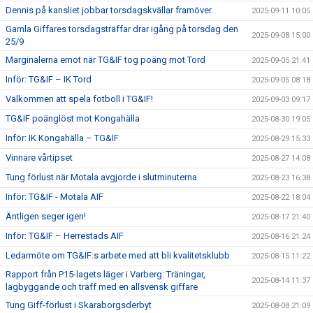
Dennis på kansliet jobbar torsdagskvällar framöver.
2025-09-11 10:05
Gamla Giffares torsdagsträffar drar igång på torsdag den
2025-09-08 15:00
25/9
Marginalerna emot när TG&IF tog poäng mot Tord
2025-09-05 21:41
Inför: TG&IF – IK Tord
2025-09-05 08:18
Välkommen att spela fotboll i TG&IF!
2025-09-03 09:17
TG&IF poänglöst mot Kongahälla
2025-08-30 19:05
Inför: IK Kongahälla – TG&IF
2025-08-29 15:33
Vinnare vårtipset
2025-08-27 14:08
Tung förlust när Motala avgjorde i slutminuterna
2025-08-23 16:38
Inför: TG&IF - Motala AIF
2025-08-22 18:04
Äntligen seger igen!
2025-08-17 21:40
Inför: TG&IF – Herrestads AIF
2025-08-16 21:24
Ledarmöte om TG&IF:s arbete med att bli kvalitetsklubb
2025-08-15 11:22
Rapport från P15-lagets läger i Varberg: Träningar,
2025-08-14 11:37
lagbyggande och träff med en allsvensk giffare
Tung Giff-förlust i Skaraborgsderbyt
2025-08-08 21:09