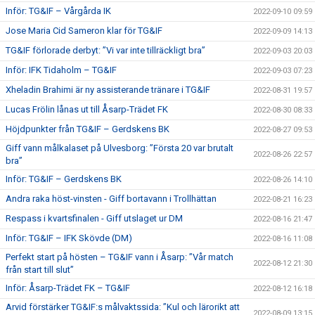
Inför: TG&IF – Vårgårda IK
2022-09-10 09:59
Jose Maria Cid Sameron klar för TG&IF
2022-09-09 14:13
TG&IF förlorade derbyt: ”Vi var inte tillräckligt bra”
2022-09-03 20:03
Inför: IFK Tidaholm – TG&IF
2022-09-03 07:23
Xheladin Brahimi är ny assisterande tränare i TG&IF
2022-08-31 19:57
Lucas Frölin lånas ut till Åsarp-Trädet FK
2022-08-30 08:33
Höjdpunkter från TG&IF – Gerdskens BK
2022-08-27 09:53
Giff vann målkalaset på Ulvesborg: ”Första 20 var brutalt
2022-08-26 22:57
bra”
Inför: TG&IF – Gerdskens BK
2022-08-26 14:10
Andra raka höst-vinsten - Giff bortavann i Trollhättan
2022-08-21 16:23
Respass i kvartsfinalen - Giff utslaget ur DM
2022-08-16 21:47
Inför: TG&IF – IFK Skövde (DM)
2022-08-16 11:08
Perfekt start på hösten – TG&IF vann i Åsarp: ”Vår match
2022-08-12 21:30
från start till slut”
Inför: Åsarp-Trädet FK – TG&IF
2022-08-12 16:18
Arvid förstärker TG&IF:s målvaktssida: ”Kul och lärorikt att
2022-08-09 13:15