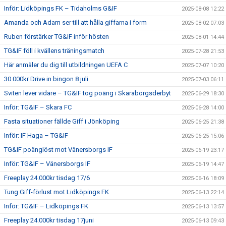
Inför: Lidköpings FK – Tidaholms G&IF
2025-08-08 12:22
Amanda och Adam ser till att hålla giffarna i form
2025-08-02 07:03
Ruben förstärker TG&IF inför hösten
2025-08-01 14:44
TG&IF föll i kvällens träningsmatch
2025-07-28 21:53
Här anmäler du dig till utbildningen UEFA C
2025-07-07 10:20
30.000kr Drive in bingon 8 juli
2025-07-03 06:11
Sviten lever vidare – TG&IF tog poäng i Skaraborgsderbyt
2025-06-29 18:30
Inför: TG&IF – Skara FC
2025-06-28 14:00
Fasta situationer fällde Giff i Jönköping
2025-06-25 21:38
Inför: IF Haga – TG&IF
2025-06-25 15:06
TG&IF poänglöst mot Vänersborgs IF
2025-06-19 23:17
Inför: TG&IF – Vänersborgs IF
2025-06-19 14:47
Freeplay 24.000kr tisdag 17/6
2025-06-16 18:09
Tung Giff-förlust mot Lidköpings FK
2025-06-13 22:14
Inför: TG&IF – Lidköpings FK
2025-06-13 13:57
Freeplay 24.000kr tisdag 17juni
2025-06-13 09:43