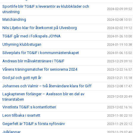
Sportlife blir TG&IF:s leverantör av klubbkläder och
2024-02-09 09:52
utrustning
Matchändring
2024-02-08 10:51
Nils Liljebo klar för återkomst på Ulvesborg
2024-02-02 19:12
TG&IF går med i Folkspels JOYNA
2024-01-26 10:00
Uthyrning klubbstugan
2024-01-19 10:38
Silverplats för TG&IF i kommunmästerskapet
2024-01-06 15:02
Andreas blir målvaktstränare i TG&IF
2023-12-29 09:10
Vårens träningsmatcher för seniorerna 2024
2023-12-22 16:57
God jul och gott nytt år
2023-12-21 15:18
Johannes och Valmir – två återvändare klara för Giff
2023-12-08 17:47
Lagkaptenen förlänger – Axelsson blir en del av
2023-12-03 20:49
tränarstaben
Vinstlista TG&IF:s kontantlotteri
2023-12-02 16:16
Leon tillbaka i svartvitt
2023-11-30 22:10
Gegerfelt är TG&IF:s första nyförvärv
2023-11-29 22:12
Julklappar
2023-11-29 07:40