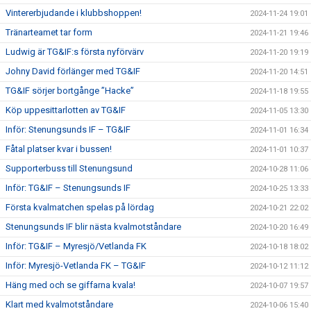
Vintererbjudande i klubbshoppen!
2024-11-24 19:01
Tränarteamet tar form
2024-11-21 19:46
Ludwig är TG&IF:s första nyförvärv
2024-11-20 19:19
Johny David förlänger med TG&IF
2024-11-20 14:51
TG&IF sörjer bortgånge ”Hacke”
2024-11-18 19:55
Köp uppesittarlotten av TG&IF
2024-11-05 13:30
Inför: Stenungsunds IF – TG&IF
2024-11-01 16:34
Fåtal platser kvar i bussen!
2024-11-01 10:37
Supporterbuss till Stenungsund
2024-10-28 11:06
Inför: TG&IF – Stenungsunds IF
2024-10-25 13:33
Första kvalmatchen spelas på lördag
2024-10-21 22:02
Stenungsunds IF blir nästa kvalmotståndare
2024-10-20 16:49
Inför: TG&IF – Myresjö/Vetlanda FK
2024-10-18 18:02
Inför: Myresjö-Vetlanda FK – TG&IF
2024-10-12 11:12
Häng med och se giffarna kvala!
2024-10-07 19:57
Klart med kvalmotståndare
2024-10-06 15:40