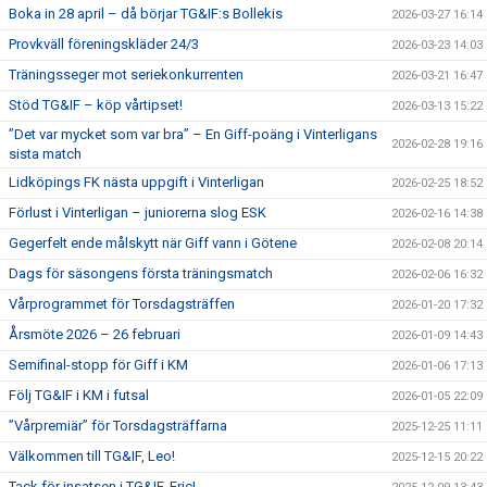
Boka in 28 april – då börjar TG&IF:s Bollekis
2026-03-27 16:14
Provkväll föreningskläder 24/3
2026-03-23 14:03
Träningsseger mot seriekonkurrenten
2026-03-21 16:47
Stöd TG&IF – köp vårtipset!
2026-03-13 15:22
”Det var mycket som var bra” – En Giff-poäng i Vinterligans
2026-02-28 19:16
sista match
Lidköpings FK nästa uppgift i Vinterligan
2026-02-25 18:52
Förlust i Vinterligan – juniorerna slog ESK
2026-02-16 14:38
Gegerfelt ende målskytt när Giff vann i Götene
2026-02-08 20:14
Dags för säsongens första träningsmatch
2026-02-06 16:32
Vårprogrammet för Torsdagsträffen
2026-01-20 17:32
Årsmöte 2026 – 26 februari
2026-01-09 14:43
Semifinal-stopp för Giff i KM
2026-01-06 17:13
Följ TG&IF i KM i futsal
2026-01-05 22:09
”Vårpremiär” för Torsdagsträffarna
2025-12-25 11:11
Välkommen till TG&IF, Leo!
2025-12-15 20:22
Tack för insatsen i TG&IF, Eric!