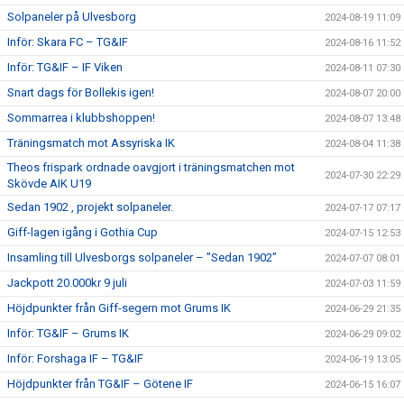
Solpaneler på Ulvesborg
2024-08-19 11:09
Inför: Skara FC – TG&IF
2024-08-16 11:52
Inför: TG&IF – IF Viken
2024-08-11 07:30
Snart dags för Bollekis igen!
2024-08-07 20:00
Sommarrea i klubbshoppen!
2024-08-07 13:48
Träningsmatch mot Assyriska IK
2024-08-04 11:38
Theos frispark ordnade oavgjort i träningsmatchen mot
2024-07-30 22:29
Skövde AIK U19
Sedan 1902 , projekt solpaneler.
2024-07-17 07:17
Giff-lagen igång i Gothia Cup
2024-07-15 12:53
Insamling till Ulvesborgs solpaneler – ”Sedan 1902”
2024-07-07 08:01
Jackpott 20.000kr 9 juli
2024-07-03 11:59
Höjdpunkter från Giff-segern mot Grums IK
2024-06-29 21:35
Inför: TG&IF – Grums IK
2024-06-29 09:02
Inför: Forshaga IF – TG&IF
2024-06-19 13:05
Höjdpunkter från TG&IF – Götene IF
2024-06-15 16:07