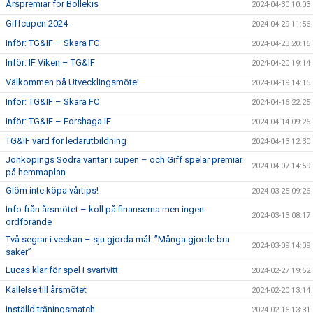
Årspremiär för Bollekis
2024-04-30 10:03
Giffcupen 2024
2024-04-29 11:56
Inför: TG&IF – Skara FC
2024-04-23 20:16
Inför: IF Viken – TG&IF
2024-04-20 19:14
Välkommen på Utvecklingsmöte!
2024-04-19 14:15
Inför: TG&IF – Skara FC
2024-04-16 22:25
Inför: TG&IF – Forshaga IF
2024-04-14 09:26
TG&IF värd för ledarutbildning
2024-04-13 12:30
Jönköpings Södra väntar i cupen – och Giff spelar premiär
2024-04-07 14:59
på hemmaplan
Glöm inte köpa vårtips!
2024-03-25 09:26
Info från årsmötet – koll på finanserna men ingen
2024-03-13 08:17
ordförande
Två segrar i veckan – sju gjorda mål: ”Många gjorde bra
2024-03-09 14:09
saker”
Lucas klar för spel i svartvitt
2024-02-27 19:52
Kallelse till årsmötet
2024-02-20 13:14
Inställd träningsmatch
2024-02-16 13:31