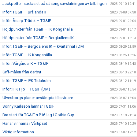
Jackpotten spelas ut på säsongsavslutningen av bilbingon
2023-09-10 19:41
Inför: TG&IF – Brålanda IF
2023-09-08 07:30
Inför: Åsarp-Trädet – TG&IF
2023-09-01 22:04
Höjdpunkter från TG&IF – IK Kongahälla
2023-09-01 16:17
Höjdpunkter från TG&IF – Bergkullens IK
2023-09-01 16:13
Inför: TG&IF – Bergdalens IK – kvartsfinal i DM
2023-08-29 21:59
Inför: TG&IF – IK Kongahälla
2023-08-26 13:26
Inför: Vårgårda IK – TG&IF
2023-08-19 12:43
Giff-målen från derbyt
2023-08-13 22:10
Inför: TG&IF – IFK Tidaholm
2023-08-12 11:19
Inför: IFK Hjo – TG&IF (DM)
2023-08-07 13:54
Ulvesborgs planer avstängda tills vidare
2023-08-07 13:04
Sonny Karlsson lämnar TG&IF
2023-07-31 11:06
Bra start för TG&IF:s P16-lag i Gothia Cup
2023-07-18 21:14
Här är vinnarna i Vårtipset
2023-07-10 10:29
Viktig information
2023-07-07 12:12