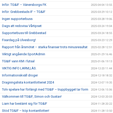
Inför: TG&IF – Vänersborgs FK
2025-04-04 13:55
Inför: Grebbestads IF – TG&IF
2025-03-29 10:12
Ingen supporterbuss
2025-03-28 19:06
Dags att redovisa Vårtipset
2025-03-24 19:04
Supporterbuss till Grebbestad
2025-03-24 18:55
Fixardag på Ulvesborg!
2025-03-23 12:29
Rapport från årsmötet – starka finanser trots minusresultat
2025-02-28 12:51
Viktigt angående SportAdmin
2025-01-29 16:46
TG&IF vann KM i futsal
2025-01-06 19:13
VIKTIG INFO LARM,LÄS.
2024-12-20 11:44
Informationskväll droger
2024-12-18 18:32
Dragningslista kontantlotteriet 2024
2024-12-07 19:35
Tolv spelare har förlängt med TG&IF – truppbygget tar form
2024-12-06 15:06
Välkommen till TG&IF, Simon och Gustav!
2024-12-03 20:03
Liam har bestämt sig för TG&IF
2024-11-28 20:22
Stöd TG&IF – köp kontantlotten!
2024-11-28 13:50