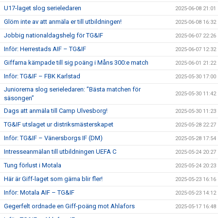
U17-laget slog serieledaren
2025-06-08 21:01
Glöm inte av att anmäla er till utbildningen!
2025-06-08 16:32
Jobbig nationaldagshelg för TG&IF
2025-06-07 22:26
Inför: Herrestads AIF – TG&IF
2025-06-07 12:32
Giffarna kämpade till sig poäng i Måns 300:e match
2025-06-01 21:22
Inför: TG&IF – FBK Karlstad
2025-05-30 17:00
Juniorerna slog serieledaren: ”Bästa matchen för
2025-05-30 11:42
säsongen”
Dags att anmäla till Camp Ulvesborg!
2025-05-30 11:23
TG&IF utslaget ur distriksmästerskapet
2025-05-28 22:27
Inför: TG&IF – Vänersborgs IF (DM)
2025-05-28 17:54
Intresseanmälan till utbildningen UEFA C
2025-05-24 20:27
Tung förlust i Motala
2025-05-24 20:23
Här är Giff-laget som gärna blir fler!
2025-05-23 16:16
Inför: Motala AIF – TG&IF
2025-05-23 14:12
Gegerfelt ordnade en Giff-poäng mot Ahlafors
2025-05-17 16:48