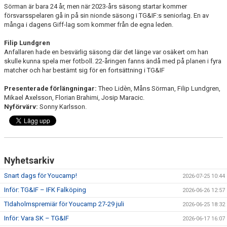
Sörman är bara 24 år, men när 2023-års säsong startar kommer
försvarsspelaren gå in på sin nionde säsong i TG&IF:s seniorlag. En av
många i dagens Giff-lag som kommer från de egna leden.
Filip Lundgren
Anfallaren hade en besvärlig säsong där det länge var osäkert om han
skulle kunna spela mer fotboll. 22-åringen fanns ändå med på planen i fyra
matcher och har bestämt sig för en fortsättning i TG&IF
Presenterade förlängningar:
Theo Lidèn, Måns Sörman, Filip Lundgren,
Mikael Axelsson, Florian Brahimi, Josip Maracic.
Nyförvärv:
Sonny Karlsson.
Nyhetsarkiv
Snart dags för Youcamp!
2026-07-25 10:44
Inför: TG&IF – IFK Falköping
2026-06-26 12:57
TIdaholmspremiär för Youcamp 27-29 juli
2026-06-25 18:32
Inför: Vara SK – TG&IF
2026-06-17 16:07