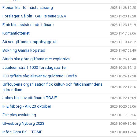
Florian klar för nästa säsong
2023-11-28 19:25
Förslaget: Så blir TG&IF:s serie 2024
2023-11-23 19:28
Emir blir assisterande tränare
2023-11-23 16:19
Kontantlotteriet
2023-11-17 09:06
Så ser giffarnas truppbygge ut
2023-11-10 14:12
Bokning Gamla köpstad
2023-11-07 08:49
Stridh ska göra giffarna mer explosiva
2023-10-26 19:48
Jubileumsträff 1000 Torsdagsträffen
2023-10-26 12:13
130 giffare såg allsvensk guldstrid i Borås
2023-10-24 17:28
Giffcupens organisation fick kultur- och fritidsnämndens
2023-10-22 17:16
stipendium
Johny blir huvudtränare i TG&IF
2023-10-22 16:09
IF Elfsborg - AIK 23 oktober
2023-10-20 08:06
Fair play avslutning
2023-10-17 09:56
Ulvesborg Nyborg 2023
2023-10-09 10:46
Inför: Göta BK – TG&IF
2023-10-08 12:24