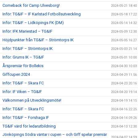
Comeback för Camp Ulvesborg!
2024-05-21 18:40
Inför: TG&IF – IF Karlstad Fotbollsutveckling
2024-05-18 17:22
Inför: TG&IF – Lidköpings FK (DM)
2024-05-14 14:32
Inför: IFK Mariestad – TG&IF
2024-05-09 12:30
Höjdpunkter från TG&IF – Strömtorps IK
2024-05-05 16:27
Inför: TG&IF – Strömtorps IK
2024-05-03 21:14
Inför: Grums IK – TG&IF
2024-05-01 10:00
Årspremiär för Bollekis
2024-04-30 10:03
Giffcupen 2024
2024-04-29 11:56
Inför: TG&IF – Skara FC
2024-04-23 20:16
Inför: IF Viken – TG&IF
2024-04-20 19:14
Välkommen på Utvecklingsmöte!
2024-04-19 14:15
Inför: TG&IF – Skara FC
2024-04-16 22:25
Inför: TG&IF – Forshaga IF
2024-04-14 09:26
TG&IF värd för ledarutbildning
2024-04-13 12:30
Jönköpings Södra väntar i cupen – och Giff spelar premiär
2024-04-07 14:59