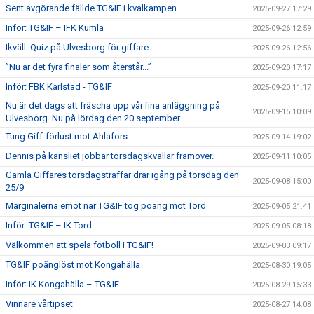
Sent avgörande fällde TG&IF i kvalkampen
2025-09-27 17:29
Inför: TG&IF – IFK Kumla
2025-09-26 12:59
Ikväll: Quiz på Ulvesborg för giffare
2025-09-26 12:56
”Nu är det fyra finaler som återstår...”
2025-09-20 17:17
Inför: FBK Karlstad - TG&IF
2025-09-20 11:17
Nu är det dags att fräscha upp vår fina anläggning på
2025-09-15 10:09
Ulvesborg. Nu på lördag den 20 september
Tung Giff-förlust mot Ahlafors
2025-09-14 19:02
Dennis på kansliet jobbar torsdagskvällar framöver.
2025-09-11 10:05
Gamla Giffares torsdagsträffar drar igång på torsdag den
2025-09-08 15:00
25/9
Marginalerna emot när TG&IF tog poäng mot Tord
2025-09-05 21:41
Inför: TG&IF – IK Tord
2025-09-05 08:18
Välkommen att spela fotboll i TG&IF!
2025-09-03 09:17
TG&IF poänglöst mot Kongahälla
2025-08-30 19:05
Inför: IK Kongahälla – TG&IF
2025-08-29 15:33
Vinnare vårtipset
2025-08-27 14:08