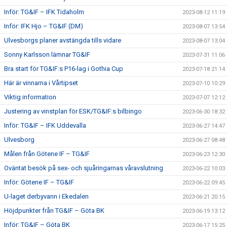
Inför: TG&IF – IFK Tidaholm
2023-08-12 11:19
Inför: IFK Hjo – TG&IF (DM)
2023-08-07 13:54
Ulvesborgs planer avstängda tills vidare
2023-08-07 13:04
Sonny Karlsson lämnar TG&IF
2023-07-31 11:06
Bra start för TG&IF:s P16-lag i Gothia Cup
2023-07-18 21:14
Här är vinnarna i Vårtipset
2023-07-10 10:29
Viktig information
2023-07-07 12:12
Justering av vinstplan för ESK/TG&IF:s bilbingo
2023-06-30 18:32
Inför: TG&IF – IFK Uddevalla
2023-06-27 14:47
Ulvesborg
2023-06-27 08:48
Målen från Götene IF – TG&IF
2023-06-23 12:30
Oväntat besök på sex- och sjuåringarnas våravslutning
2023-06-22 10:03
Inför: Götene IF – TG&IF
2023-06-22 09:45
U-laget derbyvann i Ekedalen
2023-06-21 20:15
Höjdpunkter från TG&IF – Göta BK
2023-06-19 13:12
Inför: TG&IF – Göta BK
2023-06-17 15:25