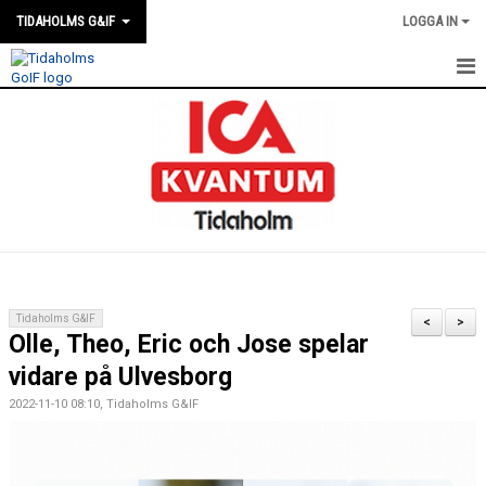
TIDAHOLMS G&IF
LOGGA IN
HEM
FÖRENINGSKALENDERN
NYHETER
KLUBBSTUGAN
KONTAKT
Tidaholms G&IF
<
>
Olle, Theo, Eric och Jose spelar
FÖRENINGEN
vidare på Ulvesborg
SOUVENIRER
2022-11-10 08:10, Tidaholms G&IF
GAMLA GIFFS TORSDAGSTRÄFFAR
MATCHER