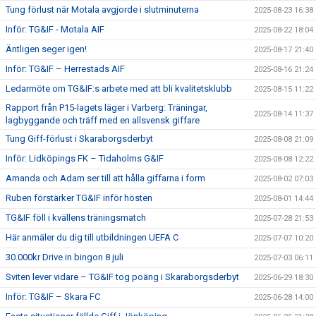
Tung förlust när Motala avgjorde i slutminuterna
2025-08-23 16:38
Inför: TG&IF - Motala AIF
2025-08-22 18:04
Äntligen seger igen!
2025-08-17 21:40
Inför: TG&IF – Herrestads AIF
2025-08-16 21:24
Ledarmöte om TG&IF:s arbete med att bli kvalitetsklubb
2025-08-15 11:22
Rapport från P15-lagets läger i Varberg: Träningar,
2025-08-14 11:37
lagbyggande och träff med en allsvensk giffare
Tung Giff-förlust i Skaraborgsderbyt
2025-08-08 21:09
Inför: Lidköpings FK – Tidaholms G&IF
2025-08-08 12:22
Amanda och Adam ser till att hålla giffarna i form
2025-08-02 07:03
Ruben förstärker TG&IF inför hösten
2025-08-01 14:44
TG&IF föll i kvällens träningsmatch
2025-07-28 21:53
Här anmäler du dig till utbildningen UEFA C
2025-07-07 10:20
30.000kr Drive in bingon 8 juli
2025-07-03 06:11
Sviten lever vidare – TG&IF tog poäng i Skaraborgsderbyt
2025-06-29 18:30
Inför: TG&IF – Skara FC
2025-06-28 14:00