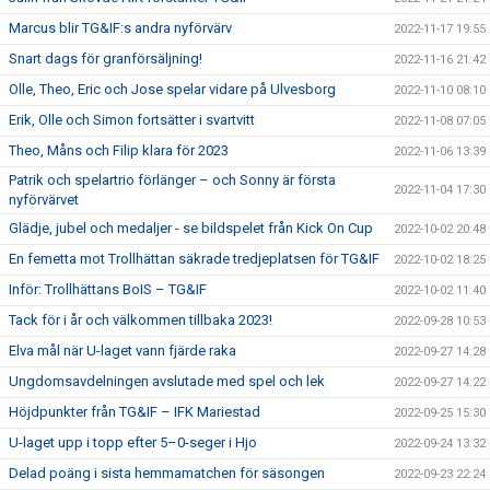
Marcus blir TG&IF:s andra nyförvärv
2022-11-17 19:55
Snart dags för granförsäljning!
2022-11-16 21:42
Olle, Theo, Eric och Jose spelar vidare på Ulvesborg
2022-11-10 08:10
Erik, Olle och Simon fortsätter i svartvitt
2022-11-08 07:05
Theo, Måns och Filip klara för 2023
2022-11-06 13:39
Patrik och spelartrio förlänger – och Sonny är första
2022-11-04 17:30
nyförvärvet
Glädje, jubel och medaljer - se bildspelet från Kick On Cup
2022-10-02 20:48
En femetta mot Trollhättan säkrade tredjeplatsen för TG&IF
2022-10-02 18:25
Inför: Trollhättans BoIS – TG&IF
2022-10-02 11:40
Tack för i år och välkommen tillbaka 2023!
2022-09-28 10:53
Elva mål när U-laget vann fjärde raka
2022-09-27 14:28
Ungdomsavdelningen avslutade med spel och lek
2022-09-27 14:22
Höjdpunkter från TG&IF – IFK Mariestad
2022-09-25 15:30
U-laget upp i topp efter 5–0-seger i Hjo
2022-09-24 13:32
Delad poäng i sista hemmamatchen för säsongen
2022-09-23 22:24