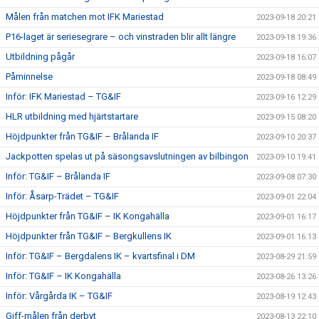
Målen från matchen mot IFK Mariestad
2023-09-18 20:21
P16-laget är seriesegrare – och vinstraden blir allt längre
2023-09-18 19:36
Utbildning pågår
2023-09-18 16:07
Påminnelse
2023-09-18 08:49
Inför: IFK Mariestad – TG&IF
2023-09-16 12:29
HLR utbildning med hjärtstartare
2023-09-15 08:20
Höjdpunkter från TG&IF – Brålanda IF
2023-09-10 20:37
Jackpotten spelas ut på säsongsavslutningen av bilbingon
2023-09-10 19:41
Inför: TG&IF – Brålanda IF
2023-09-08 07:30
Inför: Åsarp-Trädet – TG&IF
2023-09-01 22:04
Höjdpunkter från TG&IF – IK Kongahälla
2023-09-01 16:17
Höjdpunkter från TG&IF – Bergkullens IK
2023-09-01 16:13
Inför: TG&IF – Bergdalens IK – kvartsfinal i DM
2023-08-29 21:59
Inför: TG&IF – IK Kongahälla
2023-08-26 13:26
Inför: Vårgårda IK – TG&IF
2023-08-19 12:43
Giff-målen från derbyt
2023-08-13 22:10