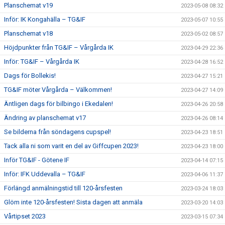
Planschemat v19
2023-05-08 08:32
Inför: IK Kongahälla – TG&IF
2023-05-07 10:55
Planschemat v18
2023-05-02 08:57
Höjdpunkter från TG&IF – Vårgårda IK
2023-04-29 22:36
Inför: TG&IF – Vårgårda IK
2023-04-28 16:52
Dags för Bollekis!
2023-04-27 15:21
TG&IF möter Vårgårda – Välkommen!
2023-04-27 14:09
Äntligen dags för bilbingo i Ekedalen!
2023-04-26 20:58
Ändring av planschemat v17
2023-04-26 08:14
Se bilderna från söndagens cupspel!
2023-04-23 18:51
Tack alla ni som varit en del av Giffcupen 2023!
2023-04-23 18:00
Inför TG&IF - Götene IF
2023-04-14 07:15
Inför: IFK Uddevalla – TG&IF
2023-04-06 11:37
Förlängd anmälningstid till 120-årsfesten
2023-03-24 18:03
Glöm inte 120-årsfesten! Sista dagen att anmäla
2023-03-20 14:03
Vårtipset 2023
2023-03-15 07:34