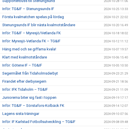
Supporterbuss till Stenungsund
2024-10-28 11:06
Inför: TG&IF – Stenungsunds IF
2024-10-25 13:33
Första kvalmatchen spelas på lördag
2024-10-21 22:02
Stenungsunds IF blir nästa kvalmotståndare
2024-10-20 16:49
Inför: TG&IF – Myresjö/Vetlanda FK
2024-10-18 18:02
Inför: Myresjö-Vetlanda FK – TG&IF
2024-10-12 11:12
Häng med och se giffarna kvala!
2024-10-07 19:57
Klart med kvalmotståndare
2024-10-06 15:40
Inför: Götene IF – TG&IF
2024-10-05 10:50
Segermålet från Tidaholmsderbyt
2024-09-23 21:29
Firandet efter derbysegern
2024-09-21 18:56
Inför: IFK Tidaholm – TG&IF
2024-09-21 11:09
Juniorerna biter sig fast i toppen
2024-09-19 17:17
Inför: TG&IF – Sörstafors-Kolbäck FK
2024-09-14 12:07
Lagens sista träningar
2024-09-10 07:56
Inför: IF Karlstad Fotbollsutveckling – TG&IF
2024-09-08 09:48