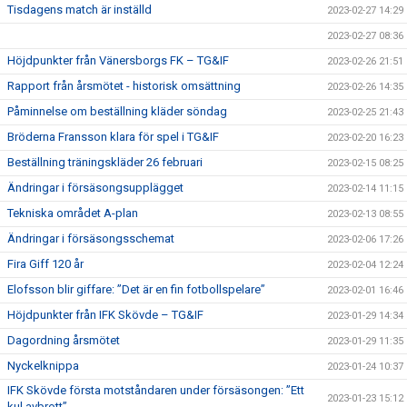
Tisdagens match är inställd
2023-02-27 14:29
2023-02-27 08:36
Höjdpunkter från Vänersborgs FK – TG&IF
2023-02-26 21:51
Rapport från årsmötet - historisk omsättning
2023-02-26 14:35
Påminnelse om beställning kläder söndag
2023-02-25 21:43
Bröderna Fransson klara för spel i TG&IF
2023-02-20 16:23
Beställning träningskläder 26 februari
2023-02-15 08:25
Ändringar i försäsongsupplägget
2023-02-14 11:15
Tekniska området A-plan
2023-02-13 08:55
Ändringar i försäsongsschemat
2023-02-06 17:26
Fira Giff 120 år
2023-02-04 12:24
Elofsson blir giffare: ”Det är en fin fotbollspelare”
2023-02-01 16:46
Höjdpunkter från IFK Skövde – TG&IF
2023-01-29 14:34
Dagordning årsmötet
2023-01-29 11:35
Nyckelknippa
2023-01-24 10:37
IFK Skövde första motståndaren under försäsongen: ”Ett
2023-01-23 15:12
kul avbrott”