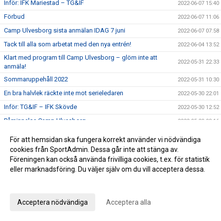
Inför: IFK Mariestad – TG&IF
2022-06-07 15:40
Förbud
2022-06-07 11:06
Camp Ulvesborg sista anmälan IDAG 7 juni
2022-06-07 07:58
Tack till alla som arbetat med den nya entrén!
2022-06-04 13:52
Klart med program till Camp Ulvesborg – glöm inte att
2022-05-31 22:33
anmäla!
Sommaruppehåll 2022
2022-05-31 10:30
En bra halvlek räckte inte mot serieledaren
2022-05-30 22:01
Inför: TG&IF – IFK Skövde
2022-05-30 12:52
Påminnelse Camp Ulvesborg
2022-05-29 08:16
Johan Åhnborg kliver av uppdraget som Giff-tränare
2022-05-28 19:28
För att hemsidan ska fungera korrekt använder vi nödvändiga
Ribba ut för TG&IF i Vårgårda
cookies från SportAdmin. Dessa går inte att stänga av.
2022-05-26 15:34
Föreningen kan också använda frivilliga cookies, t.ex. för statistik
Inför: Vårgårda IK – TG&IF
2022-05-26 10:16
eller marknadsföring. Du väljer själv om du vill acceptera dessa.
I sommar blir det comeback för Camp Ulvesborg
2022-05-23 16:14
Anpassa dina val
Uddamålsförlust i derbyt
2022-05-21 21:34
Acceptera nödvändiga
Acceptera alla
Inför: TG&IF – IFK Tidaholm
2022-05-21 07:03
Sörman: ”Att vinna ett derby är det bästa som kan hända”
2022-05-20 17:28