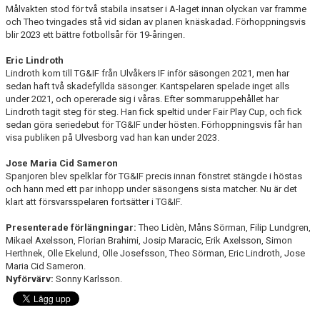
Målvakten stod för två stabila insatser i A-laget innan olyckan var framme
och Theo tvingades stå vid sidan av planen knäskadad. Förhoppningsvis
blir 2023 ett bättre fotbollsår för 19-åringen.
Eric Lindroth
Lindroth kom till TG&IF från Ulvåkers IF inför säsongen 2021, men har
sedan haft två skadefyllda säsonger. Kantspelaren spelade inget alls
under 2021, och opererade sig i våras. Efter sommaruppehållet har
Lindroth tagit steg för steg. Han fick speltid under Fair Play Cup, och fick
sedan göra seriedebut för TG&IF under hösten. Förhoppningsvis får han
visa publiken på Ulvesborg vad han kan under 2023.
Jose Maria Cid Sameron
Spanjoren blev spelklar för TG&IF precis innan fönstret stängde i höstas
och hann med ett par inhopp under säsongens sista matcher. Nu är det
klart att försvarsspelaren fortsätter i TG&IF.
Presenterade förlängningar:
Theo Lidèn, Måns Sörman, Filip Lundgren,
Mikael Axelsson, Florian Brahimi, Josip Maracic, Erik Axelsson, Simon
Herthnek, Olle Ekelund, Olle Josefsson, Theo Sörman, Eric Lindroth, Jose
Maria Cid Sameron.
Nyförvärv:
Sonny Karlsson.