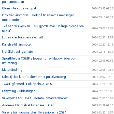
på hemmaplan
Glöm inte köpa vårtips!
2024-03-25 09:26
Info från årsmötet – koll på finanserna men ingen
2024-03-13 08:17
ordförande
Två segrar i veckan – sju gjorda mål: ”Många gjorde bra
2024-03-09 14:09
saker”
Lucas klar för spel i svartvitt
2024-02-27 19:52
Kallelse till årsmötet
2024-02-20 13:14
Inställd träningsmatch
2024-02-16 13:31
Sportlife blir TG&IF:s leverantör av klubbkläder och
2024-02-09 09:52
utrustning
Matchändring
2024-02-08 10:51
Nils Liljebo klar för återkomst på Ulvesborg
2024-02-02 19:12
TG&IF går med i Folkspels JOYNA
2024-01-26 10:00
Uthyrning klubbstugan
2024-01-19 10:38
Silverplats för TG&IF i kommunmästerskapet
2024-01-06 15:02
Andreas blir målvaktstränare i TG&IF
2023-12-29 09:10
Vårens träningsmatcher för seniorerna 2024
2023-12-22 16:57