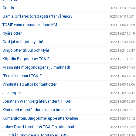
Grattis
2023-01-23 08:33
Gamla Giffares torsdagsträffar våren-23
2023-01-13 10:01
TG&IF vann dramatiskt inne-KM
2023-01-06 19:59
Nyårslotter
2022-12-27 10:18
God jul och gott nytt år!
2022-12-23 17:05
Bingolotter till Jul och Nyår
2022-12-21 08:47
Köp din Bingolott av TG&IF
2022-12-11 10:51
Missa inte morgondagens julmarknad!
2022-12-09 14:54
”Perra” stannar i TG&IF
2022-12-06 17:14
Vinstlista TG&IF:s kontantlotteri
2022-12-03 19:06
Julklappar
2022-12-02 07:47
Jonathan Wahnberg återvänder till TG&IF
2022-11-28 16:29
Klart med motståndare i nästa års serie
2022-11-28 16:21
Kontantlotteri/Bingolotter uppesittarkvällen
2022-11-25 10:12
Johny David förstärker TG&IF:s tränarstab
2022-11-22 10:32
Julin från Skövde AIK förstärker TG&IF
2022-11-21 21:24