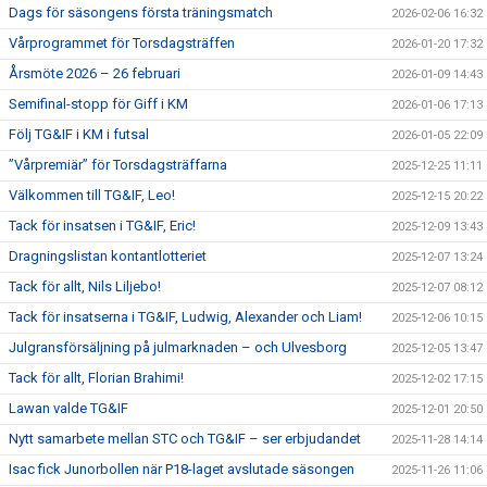
Dags för säsongens första träningsmatch
2026-02-06 16:32
Vårprogrammet för Torsdagsträffen
2026-01-20 17:32
Årsmöte 2026 – 26 februari
2026-01-09 14:43
Semifinal-stopp för Giff i KM
2026-01-06 17:13
Följ TG&IF i KM i futsal
2026-01-05 22:09
”Vårpremiär” för Torsdagsträffarna
2025-12-25 11:11
Välkommen till TG&IF, Leo!
2025-12-15 20:22
Tack för insatsen i TG&IF, Eric!
2025-12-09 13:43
Dragningslistan kontantlotteriet
2025-12-07 13:24
Tack för allt, Nils Liljebo!
2025-12-07 08:12
Tack för insatserna i TG&IF, Ludwig, Alexander och Liam!
2025-12-06 10:15
Julgransförsäljning på julmarknaden – och Ulvesborg
2025-12-05 13:47
Tack för allt, Florian Brahimi!
2025-12-02 17:15
Lawan valde TG&IF
2025-12-01 20:50
Nytt samarbete mellan STC och TG&IF – ser erbjudandet
2025-11-28 14:14
Isac fick Junorbollen när P18-laget avslutade säsongen
2025-11-26 11:06