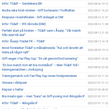
Inför: TG&IF – Gerdskens BK
2022-08-26 14:10
Andra raka höst-vinsten - Giff bortavann i Trollhättan
2022-08-21 16:23
Respass i kvartsfinalen - Giff utslaget ur DM
2022-08-16 21:47
Inför: TG&IF – IFK Skövde (DM)
2022-08-16 11:08
Perfekt start på hösten – TG&IF vann i Åsarp: ”Vår match
2022-08-12 21:30
från start till slut”
Inför: Åsarp-Trädet FK – TG&IF
2022-08-12 16:18
Arvid förstärker TG&IF:s målvaktssida: ”Kul och lärorikt att
2022-08-09 13:15
testa på något nytt”
Giff-seger i Fair Play Cup: ”En väl genomförd turnering”
2022-08-07 20:36
”En bra match mot ett bra motstånd” – Men TG&IF föll i
2022-08-02 22:30
träningsmatchen i Jönköping
Träningsmatch och Fair Play Cup innan höstpremiären
2022-07-22 11:23
Vinnare i vårtipset
2022-07-07 21:13
Kepsar o hattar
2022-07-06 08:45
Bra insats igen – men ”bara” en Giff-poäng mot Alingsås IF
2022-07-02 19:17
Inför: TG&IF – Alingsås IF
2022-07-01 11:22