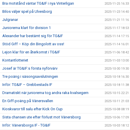
Bra motstånd väntar TG&IF i nya Vinterligan
2025-11-25 16:33
Bilos väljer spel på Ulvesborg
2025-11-23 14:40
Julgranar
2025-11-21 11:16
Juniorerna klart för division 1
2025-11-17 18:53
Alexander har bestämt sig för TG&IF
2025-11-14 17:15
Stöd Giff – Köp din Bingolott av oss!
2025-11-14 16:01
Lejon klar för en återkomst i TG&IF
2025-11-06 18:42
Kontantlotteriet
2025-11-03 13:00
Josef är TG&IF:s första nyförvärv
2025-10-30 19:30
Tre poäng i säsongsavslutningen
2025-10-18 16:30
Inför: TG&IF – Grebbestads IF
2025-10-18 11:38
Dramatiskt när juniorerna tog andra raka kvalsegern
2025-10-15 22:21
En Giff-poäng på Vänersvallen
2025-10-11 21:03
Kioskvaror till salu efter Kick On Cup
2025-10-08 08:19
Sista chansen ute efter förlust mot Vänersborg
2025-10-06 17:09
Inför: Vänersborgs IF - TG&IF
2025-10-03 18:12