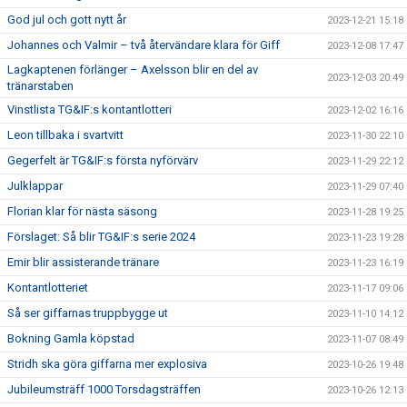
God jul och gott nytt år
2023-12-21 15:18
Johannes och Valmir – två återvändare klara för Giff
2023-12-08 17:47
Lagkaptenen förlänger – Axelsson blir en del av
2023-12-03 20:49
tränarstaben
Vinstlista TG&IF:s kontantlotteri
2023-12-02 16:16
Leon tillbaka i svartvitt
2023-11-30 22:10
Gegerfelt är TG&IF:s första nyförvärv
2023-11-29 22:12
Julklappar
2023-11-29 07:40
Florian klar för nästa säsong
2023-11-28 19:25
Förslaget: Så blir TG&IF:s serie 2024
2023-11-23 19:28
Emir blir assisterande tränare
2023-11-23 16:19
Kontantlotteriet
2023-11-17 09:06
Så ser giffarnas truppbygge ut
2023-11-10 14:12
Bokning Gamla köpstad
2023-11-07 08:49
Stridh ska göra giffarna mer explosiva
2023-10-26 19:48
Jubileumsträff 1000 Torsdagsträffen
2023-10-26 12:13