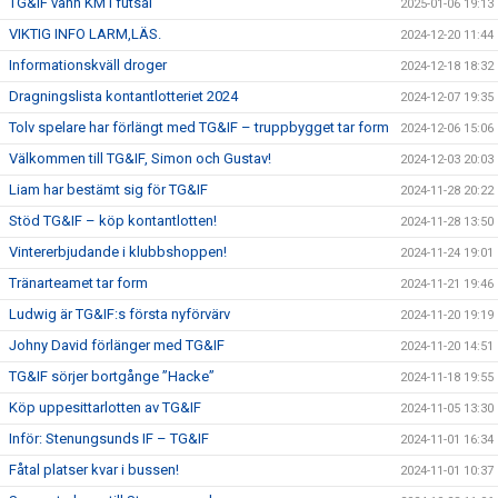
TG&IF vann KM i futsal
2025-01-06 19:13
VIKTIG INFO LARM,LÄS.
2024-12-20 11:44
Informationskväll droger
2024-12-18 18:32
Dragningslista kontantlotteriet 2024
2024-12-07 19:35
Tolv spelare har förlängt med TG&IF – truppbygget tar form
2024-12-06 15:06
Välkommen till TG&IF, Simon och Gustav!
2024-12-03 20:03
Liam har bestämt sig för TG&IF
2024-11-28 20:22
Stöd TG&IF – köp kontantlotten!
2024-11-28 13:50
Vintererbjudande i klubbshoppen!
2024-11-24 19:01
Tränarteamet tar form
2024-11-21 19:46
Ludwig är TG&IF:s första nyförvärv
2024-11-20 19:19
Johny David förlänger med TG&IF
2024-11-20 14:51
TG&IF sörjer bortgånge ”Hacke”
2024-11-18 19:55
Köp uppesittarlotten av TG&IF
2024-11-05 13:30
Inför: Stenungsunds IF – TG&IF
2024-11-01 16:34
Fåtal platser kvar i bussen!
2024-11-01 10:37