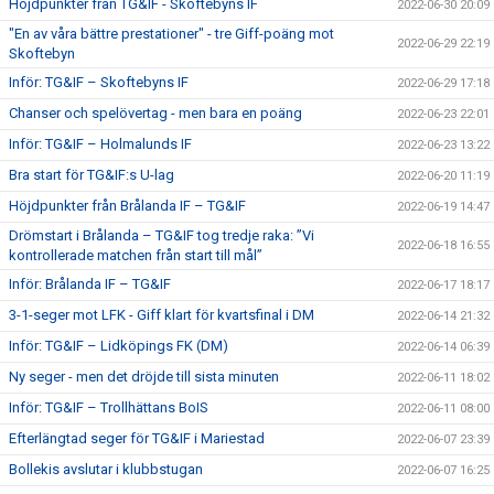
Höjdpunkter från TG&IF - Skoftebyns IF
2022-06-30 20:09
"En av våra bättre prestationer" - tre Giff-poäng mot
2022-06-29 22:19
Skoftebyn
Inför: TG&IF – Skoftebyns IF
2022-06-29 17:18
Chanser och spelövertag - men bara en poäng
2022-06-23 22:01
Inför: TG&IF – Holmalunds IF
2022-06-23 13:22
Bra start för TG&IF:s U-lag
2022-06-20 11:19
Höjdpunkter från Brålanda IF – TG&IF
2022-06-19 14:47
Drömstart i Brålanda – TG&IF tog tredje raka: ”Vi
2022-06-18 16:55
kontrollerade matchen från start till mål”
Inför: Brålanda IF – TG&IF
2022-06-17 18:17
3-1-seger mot LFK - Giff klart för kvartsfinal i DM
2022-06-14 21:32
Inför: TG&IF – Lidköpings FK (DM)
2022-06-14 06:39
Ny seger - men det dröjde till sista minuten
2022-06-11 18:02
Inför: TG&IF – Trollhättans BoIS
2022-06-11 08:00
Efterlängtad seger för TG&IF i Mariestad
2022-06-07 23:39
Bollekis avslutar i klubbstugan
2022-06-07 16:25