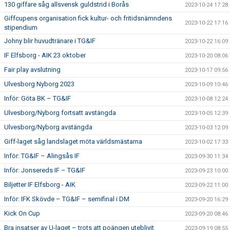
130 giffare såg allsvensk guldstrid i Borås
2023-10-24 17:28
Giffcupens organisation fick kultur- och fritidsnämndens
2023-10-22 17:16
stipendium
Johny blir huvudtränare i TG&IF
2023-10-22 16:09
IF Elfsborg - AIK 23 oktober
2023-10-20 08:06
Fair play avslutning
2023-10-17 09:56
Ulvesborg Nyborg 2023
2023-10-09 10:46
Inför: Göta BK – TG&IF
2023-10-08 12:24
Ulvesborg/Nyborg fortsatt avstängda
2023-10-05 12:39
Ulvesborg/Nyborg avstängda
2023-10-03 12:09
Giff-laget såg landslaget möta världsmästarna
2023-10-02 17:33
Inför: TG&IF – Alingsås IF
2023-09-30 11:34
Inför: Jonsereds IF – TG&IF
2023-09-23 10:00
Biljetter IF Elfsborg - AIK
2023-09-22 11:00
Inför: IFK Skövde – TG&IF – semifinal i DM
2023-09-20 16:29
Kick On Cup
2023-09-20 08:46
Bra insatser av U-laget – trots att poängen uteblivit
2023-09-19 08:55