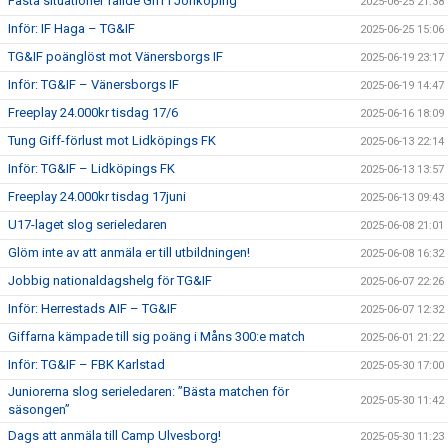
Fasta situationer fällde Giff i Jönköping
2025-06-25 21:38
Inför: IF Haga – TG&IF
2025-06-25 15:06
TG&IF poänglöst mot Vänersborgs IF
2025-06-19 23:17
Inför: TG&IF – Vänersborgs IF
2025-06-19 14:47
Freeplay 24.000kr tisdag 17/6
2025-06-16 18:09
Tung Giff-förlust mot Lidköpings FK
2025-06-13 22:14
Inför: TG&IF – Lidköpings FK
2025-06-13 13:57
Freeplay 24.000kr tisdag 17juni
2025-06-13 09:43
U17-laget slog serieledaren
2025-06-08 21:01
Glöm inte av att anmäla er till utbildningen!
2025-06-08 16:32
Jobbig nationaldagshelg för TG&IF
2025-06-07 22:26
Inför: Herrestads AIF – TG&IF
2025-06-07 12:32
Giffarna kämpade till sig poäng i Måns 300:e match
2025-06-01 21:22
Inför: TG&IF – FBK Karlstad
2025-05-30 17:00
Juniorerna slog serieledaren: ”Bästa matchen för
2025-05-30 11:42
säsongen”
Dags att anmäla till Camp Ulvesborg!
2025-05-30 11:23