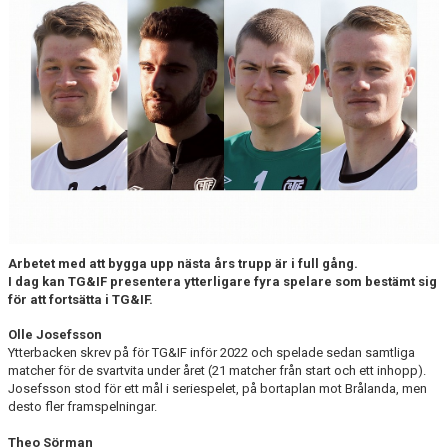
CUPER ARBETSBESKRIVNING
PLANSCHEMA
Arbetet med att bygga upp nästa års trupp är i full gång.
I dag kan TG&IF presentera ytterligare fyra spelare som bestämt sig
för att fortsätta i TG&IF.
Olle Josefsson
Ytterbacken skrev på för TG&IF inför 2022 och spelade sedan samtliga
matcher för de svartvita under året (21 matcher från start och ett inhopp).
Josefsson stod för ett mål i seriespelet, på bortaplan mot Brålanda, men
desto fler framspelningar.
Theo Sörman