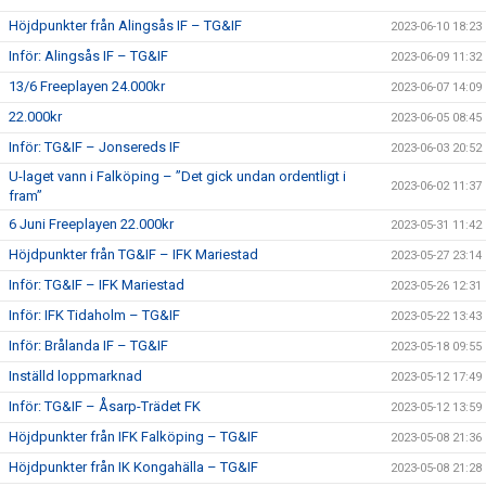
Höjdpunkter från Alingsås IF – TG&IF
2023-06-10 18:23
Inför: Alingsås IF – TG&IF
2023-06-09 11:32
13/6 Freeplayen 24.000kr
2023-06-07 14:09
22.000kr
2023-06-05 08:45
Inför: TG&IF – Jonsereds IF
2023-06-03 20:52
U-laget vann i Falköping – ”Det gick undan ordentligt i
2023-06-02 11:37
fram”
6 Juni Freeplayen 22.000kr
2023-05-31 11:42
Höjdpunkter från TG&IF – IFK Mariestad
2023-05-27 23:14
Inför: TG&IF – IFK Mariestad
2023-05-26 12:31
Inför: IFK Tidaholm – TG&IF
2023-05-22 13:43
Inför: Brålanda IF – TG&IF
2023-05-18 09:55
Inställd loppmarknad
2023-05-12 17:49
Inför: TG&IF – Åsarp-Trädet FK
2023-05-12 13:59
Höjdpunkter från IFK Falköping – TG&IF
2023-05-08 21:36
Höjdpunkter från IK Kongahälla – TG&IF
2023-05-08 21:28