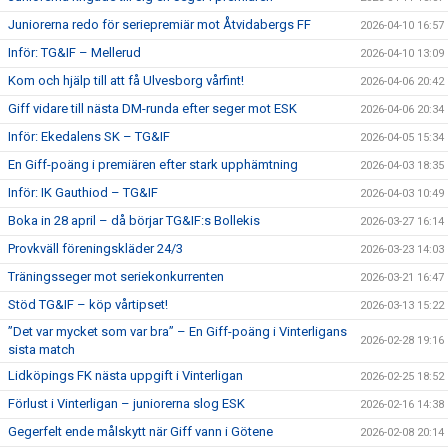
Juniorerna redo för seriepremiär mot Åtvidabergs FF
2026-04-10 16:57
Inför: TG&IF – Mellerud
2026-04-10 13:09
Kom och hjälp till att få Ulvesborg vårfint!
2026-04-06 20:42
Giff vidare till nästa DM-runda efter seger mot ESK
2026-04-06 20:34
Inför: Ekedalens SK – TG&IF
2026-04-05 15:34
En Giff-poäng i premiären efter stark upphämtning
2026-04-03 18:35
Inför: IK Gauthiod – TG&IF
2026-04-03 10:49
Boka in 28 april – då börjar TG&IF:s Bollekis
2026-03-27 16:14
Provkväll föreningskläder 24/3
2026-03-23 14:03
Träningsseger mot seriekonkurrenten
2026-03-21 16:47
Stöd TG&IF – köp vårtipset!
2026-03-13 15:22
”Det var mycket som var bra” – En Giff-poäng i Vinterligans
2026-02-28 19:16
sista match
Lidköpings FK nästa uppgift i Vinterligan
2026-02-25 18:52
Förlust i Vinterligan – juniorerna slog ESK
2026-02-16 14:38
Gegerfelt ende målskytt när Giff vann i Götene
2026-02-08 20:14