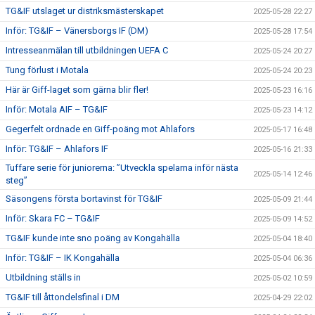
TG&IF utslaget ur distriksmästerskapet
2025-05-28 22:27
Inför: TG&IF – Vänersborgs IF (DM)
2025-05-28 17:54
Intresseanmälan till utbildningen UEFA C
2025-05-24 20:27
Tung förlust i Motala
2025-05-24 20:23
Här är Giff-laget som gärna blir fler!
2025-05-23 16:16
Inför: Motala AIF – TG&IF
2025-05-23 14:12
Gegerfelt ordnade en Giff-poäng mot Ahlafors
2025-05-17 16:48
Inför: TG&IF – Ahlafors IF
2025-05-16 21:33
Tuffare serie för juniorerna: ”Utveckla spelarna inför nästa
2025-05-14 12:46
steg”
Säsongens första bortavinst för TG&IF
2025-05-09 21:44
Inför: Skara FC – TG&IF
2025-05-09 14:52
TG&IF kunde inte sno poäng av Kongahälla
2025-05-04 18:40
Inför: TG&IF – IK Kongahälla
2025-05-04 06:36
Utbildning ställs in
2025-05-02 10:59
TG&IF till åttondelsfinal i DM
2025-04-29 22:02