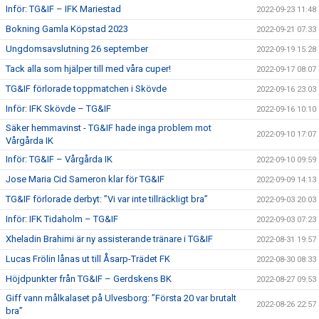
Inför: TG&IF – IFK Mariestad
2022-09-23 11:48
Bokning Gamla Köpstad 2023
2022-09-21 07:33
Ungdomsavslutning 26 september
2022-09-19 15:28
Tack alla som hjälper till med våra cuper!
2022-09-17 08:07
TG&IF förlorade toppmatchen i Skövde
2022-09-16 23:03
Inför: IFK Skövde – TG&IF
2022-09-16 10:10
Säker hemmavinst - TG&IF hade inga problem mot
2022-09-10 17:07
Vårgårda IK
Inför: TG&IF – Vårgårda IK
2022-09-10 09:59
Jose Maria Cid Sameron klar för TG&IF
2022-09-09 14:13
TG&IF förlorade derbyt: ”Vi var inte tillräckligt bra”
2022-09-03 20:03
Inför: IFK Tidaholm – TG&IF
2022-09-03 07:23
Xheladin Brahimi är ny assisterande tränare i TG&IF
2022-08-31 19:57
Lucas Frölin lånas ut till Åsarp-Trädet FK
2022-08-30 08:33
Höjdpunkter från TG&IF – Gerdskens BK
2022-08-27 09:53
Giff vann målkalaset på Ulvesborg: ”Första 20 var brutalt
2022-08-26 22:57
bra”