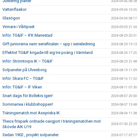
Justering planer
2024-09-06 08:28
Vattenflaskor
2024-09-04 10:55
Glasögon
2024-09-04 08:17
Vinnare i Vårtipset
2024-09-03 21:34
Inför: TG&IF – IFK Mariestad
2024-08-29 20:51
Giff-juniorerna vann seriefinalen – upp i serieledning
2024-08-29 19:13
Effektivt TG&IF krigade till sig tre poäng i Värmland
2024-08-24 17:25
Inför: Strömtorps IK – TG&IF
2024-08-23 21:48
Solpaneler på Ulvesborg
2024-08-19 11:09
Inför: Skara FC – TG&IF
2024-08-16 11:52
Inför: TG&IF – IF Viken
2024-08-11 07:30
Snart dags för Bollekis igen!
2024-08-07 20:00
Sommarrea i klubbshoppen!
2024-08-07 13:48
Träningsmatch mot Assyriska IK
2024-08-04 11:38
Theos frispark ordnade oavgjort i träningsmatchen mot
2024-07-30 22:29
Skövde AIK U19
Sedan 1902 , projekt solpaneler.
2024-07-17 07:17