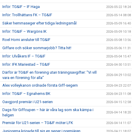
Inför: TG&IF – IF Haga
2026-05-22 18:24
Inför: Trollhättans FK – TG&IF
2026-05-14 08:08
Säker hemmaseger efter tidiga ledningsmål
2026-05-09 16:40
Inför: TG&IF – Wargöns IK
2026-05-09 10:18
Roel Homi ansluter till TG&IF
2026-05-08 13:56
Giffare och söker sommarjobb? Titta hit!
2026-05-06 11:31
Inför: Ulvåkers IF – TG&IF
2026-05-04 15:47
Inför: IFK Mariestad – TG&IF
2026-04-30 13:51
Därför är TG&IF en förening utan träningsavgifter: ”Vi vill
2026-04-29 13:02
vara en förening för alla”
Alex volleykanon ordnade första Giff-segern
2026-04-23 22:07
Inför: TG&IF – Egnahems BK
2026-04-23 11:08
Oavgjord premiär i U21-serien
2026-04-15 12:58
Dags för Giffcupen – här är våra lag som ska kämpa i
2026-04-14 18:20
helgen
Premiär för U21-serien – TG&IF möter LFK
2026-04-14 11:07
Juniorerna krigade till sig en seger i premiären
2026-04-11 18:07