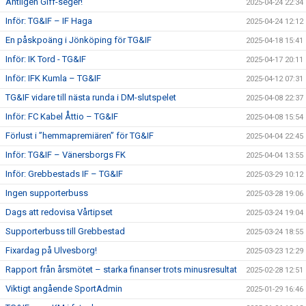
Äntligen Giff-seger!
2025-04-24 22:34
Inför: TG&IF – IF Haga
2025-04-24 12:12
En påskpoäng i Jönköping för TG&IF
2025-04-18 15:41
Inför: IK Tord - TG&IF
2025-04-17 20:11
Inför: IFK Kumla – TG&IF
2025-04-12 07:31
TG&IF vidare till nästa runda i DM-slutspelet
2025-04-08 22:37
Inför: FC Kabel Åttio – TG&IF
2025-04-08 15:54
Förlust i ”hemmapremiären” för TG&IF
2025-04-04 22:45
Inför: TG&IF – Vänersborgs FK
2025-04-04 13:55
Inför: Grebbestads IF – TG&IF
2025-03-29 10:12
Ingen supporterbuss
2025-03-28 19:06
Dags att redovisa Vårtipset
2025-03-24 19:04
Supporterbuss till Grebbestad
2025-03-24 18:55
Fixardag på Ulvesborg!
2025-03-23 12:29
Rapport från årsmötet – starka finanser trots minusresultat
2025-02-28 12:51
Viktigt angående SportAdmin
2025-01-29 16:46